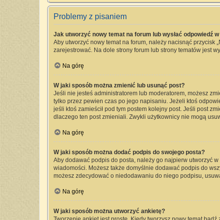
Problemy z pisaniem
Jak utworzyć nowy temat na forum lub wysłać odpowiedź w
Aby utworzyć nowy temat na forum, należy nacisnąć przycisk 
zarejestrować. Na dole strony forum lub strony tematów jest 
Na górę
W jaki sposób można zmienić lub usunąć post?
Jeśli nie jesteś administratorem lub moderatorem, możesz zmi
tylko przez pewien czas po jego napisaniu. Jeżeli ktoś odpowied
jeśli ktoś zamieścił pod tym postem kolejny post. Jeśli post zm
dlaczego ten post zmieniali. Zwykli użytkownicy nie mogą usu
Na górę
W jaki sposób można dodać podpis do swojego posta?
Aby dodawać podpis do posta, należy go najpierw utworzyć w
wiadomości. Możesz także domyślnie dodawać podpis do wszyst
możesz zdecydować o niedodawaniu do niego podpisu, usuwa
Na górę
W jaki sposób można utworzyć ankietę?
Tworzenie ankiet jest proste. Kiedy tworzysz nowy temat bądź 