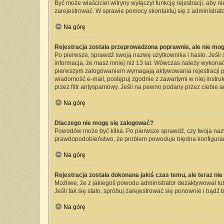
Być może właściciel witryny wyłączył funkcję rejestracji, aby 
zarejestrować. W sprawie pomocy skontaktuj się z administrato
Na górę
Rejestracja została przeprowadzona poprawnie, ale nie mog
Po pierwsze, sprawdź swoją nazwę użytkownika i hasło. Jeśli 
informacja, że masz mniej niż 13 lat. Wówczas należy wykonać 
pierwszym zalogowaniem wymagają aktywowania rejestracji przez
wiadomość e-mail, postępuj zgodnie z zawartymi w niej instru
przez filtr antyspamowy. Jeśli na pewno podany przez ciebie a
Na górę
Dlaczego nie mogę się zalogować?
Powodów może być kilka. Po pierwsze sprawdź, czy twoja nazwa 
prawdopodobieństwo, że problem powoduje błędna konfiguracja 
Na górę
Rejestracja została dokonana jakiś czas temu, ale teraz ni
Możliwe, że z jakiegoś powodu administrator dezaktywował lub 
Jeśli tak się stało, spróbuj zarejestrować się ponownie i bą
Na górę