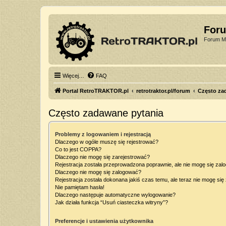
For
Forum Mi
Więcej…
FAQ
Portal RetroTRAKTOR.pl
retrotraktor.pl/forum
Często za
Często zadawane pytania
Problemy z logowaniem i rejestracją
Dlaczego w ogóle muszę się rejestrować?
Co to jest COPPA?
Dlaczego nie mogę się zarejestrować?
Rejestracja została przeprowadzona poprawnie, ale nie mogę się zal
Dlaczego nie mogę się zalogować?
Rejestracja została dokonana jakiś czas temu, ale teraz nie mogę si
Nie pamiętam hasła!
Dlaczego następuje automatyczne wylogowanie?
Jak działa funkcja “Usuń ciasteczka witryny”?
Preferencje i ustawienia użytkownika