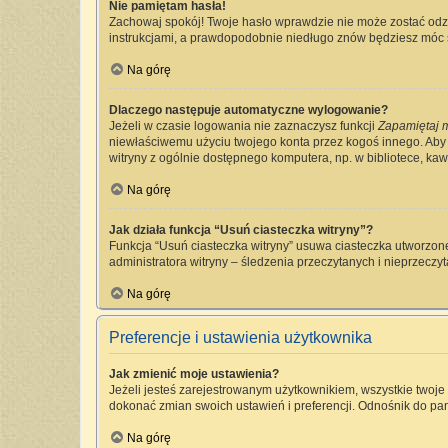
Nie pamiętam hasła!
Zachowaj spokój! Twoje hasło wprawdzie nie może zostać odzy
instrukcjami, a prawdopodobnie niedługo znów będziesz móc 
Na górę
Dlaczego następuje automatyczne wylogowanie?
Jeżeli w czasie logowania nie zaznaczysz funkcji
Zapamiętaj 
niewłaściwemu użyciu twojego konta przez kogoś innego. Ab
witryny z ogólnie dostępnego komputera, np. w bibliotece, kawia
Na górę
Jak działa funkcja “Usuń ciasteczka witryny”?
Funkcja “Usuń ciasteczka witryny” usuwa ciasteczka utworzone
administratora witryny – śledzenia przeczytanych i nieprzec
Na górę
Preferencje i ustawienia użytkownika
Jak zmienić moje ustawienia?
Jeżeli jesteś zarejestrowanym użytkownikiem, wszystkie twoj
dokonać zmian swoich ustawień i preferencji. Odnośnik do pan
Na górę