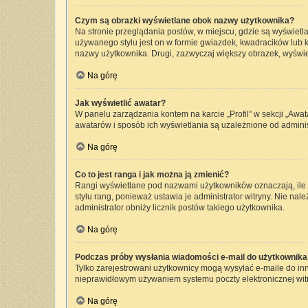
Czym są obrazki wyświetlane obok nazwy użytkownika?
Na stronie przeglądania postów, w miejscu, gdzie są wyświetl
używanego stylu jest on w formie gwiazdek, kwadracików lub kr
nazwy użytkownika. Drugi, zazwyczaj większy obrazek, wyświet
Na górę
Jak wyświetlić awatar?
W panelu zarządzania kontem na karcie „Profil” w sekcji „Awat
awatarów i sposób ich wyświetlania są uzależnione od administ
Na górę
Co to jest ranga i jak można ją zmienić?
Rangi wyświetlane pod nazwami użytkowników oznaczają, ile p
stylu rang, ponieważ ustawia je administrator witryny. Nie nale
administrator obniży licznik postów takiego użytkownika.
Na górę
Podczas próby wysłania wiadomości e-mail do użytkownika 
Tylko zarejestrowani użytkownicy mogą wysyłać e-maile do inny
nieprawidłowym używaniem systemu poczty elektronicznej wi
Na górę