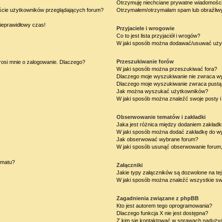
Otrzymuję niechciane prywatne wiadomości
iście użytkowników przeglądających forum?
Otrzymałem/otrzymałam spam lub obraźliwy 
nieprawidłowy czas!
Przyjaciele i wrogowie
Co to jest lista przyjaciół i wrogów?
W jaki sposób można dodawać/usuwać użytk
Przeszukiwanie forów
rosi mnie o zalogowanie. Dlaczego?
W jaki sposób można przeszukiwać fora?
Dlaczego moje wyszukiwanie nie zwraca w
Dlaczego moje wyszukiwanie zwraca pustą 
Jak można wyszukać użytkowników?
W jaki sposób można znaleźć swoje posty i
Obserwowanie tematów i zakładki
Jaka jest różnica między dodaniem zakład
W jaki sposób można dodać zakładkę do w
Jak obserwować wybrane forum?
W jaki sposób usunąć obserwowanie forum
ematu?
Załączniki
Jakie typy załączników są dozwolone na tej
W jaki sposób można znaleźć wszystkie swo
Zagadnienia związane z phpBB
Kto jest autorem tego oprogramowania?
Dlaczego funkcja X nie jest dostępna?
Z kim się kontaktować w sprawach nadużyć