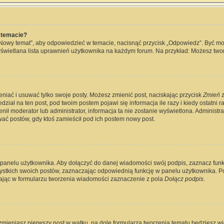
 temacie?
„Nowy temat”, aby odpowiedzieć w temacie, nacisnąć przycisk „Odpowiedz”. Być m
wyświetlana lista uprawnień użytkownika na każdym forum. Na przykład: Możesz two
eniać i usuwać tylko swoje posty. Możesz zmienić post, naciskając przycisk
Zmień
z
ział na ten post, pod twoim postem pojawi się informacja ile razy i kiedy ostatni raz
ienił moderator lub administrator, informacja ta nie zostanie wyświetlona. Administ
wać postów, gdy ktoś zamieścił pod ich postem nowy post.
 panelu użytkownika. Aby dołączyć do danej wiadomości swój podpis, zaznacz fun
kich swoich postów, zaznaczając odpowiednią funkcję w panelu użytkownika. Po u
jąc w formularzu tworzenia wiadomości zaznaczenie z pola
Dołącz podpis
.
zmieniasz pierwszy post w wątku, na dole formularza tworzenia tematu będziesz widz