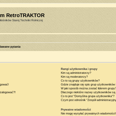
um RetroTRAKTOR
łośników Starej Techniki Rolniczej
dawane pytania
Rangi użytkownika i grupy
Kim są administratorzy?
Kim są moderatorzy?
Co to są grupy użytkowników?
ogować!
Gdzie znajduje się spis grup użytkowników
W jaki sposób można zostać liderem grupy
ę zalogować?!
Dlaczego niektóre nazwy użytkowników są 
Co to jest “Domyślna grupa użytkownika”?
Czym jest odnośnik “Zespół administracyjn
Prywatne wiadomości
Nie mogę wysyłać prywatnych wiadomości!