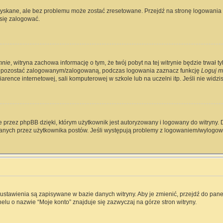
skane, ale bez problemu może zostać zresetowane. Przejdź na stronę logowania i 
się zalogować.
mnie
, witryna zachowa informację o tym, że twój pobyt na tej witrynie będzie trwał 
y pozostać zalogowanym/zalogowaną, podczas logowania zaznacz funkcję
Loguj m
rence internetowej, sali komputerowej w szkole lub na uczelni itp. Jeśli nie widzisz 
 przez phpBB dzięki, którym użytkownik jest autoryzowany i logowany do witryny. D
zytanych przez użytkownika postów. Jeśli występują problemy z logowaniem/wylog
e ustawienia są zapisywane w bazie danych witryny. Aby je zmienić, przejdź do p
elu o nazwie “Moje konto” znajduje się zazwyczaj na górze stron witryny.