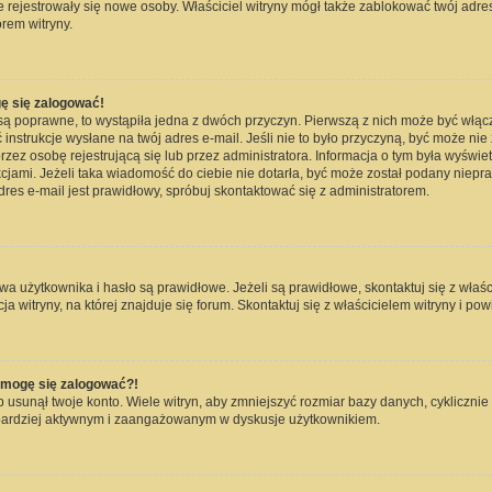
nie rejestrowały się nowe osoby. Właściciel witryny mógł także zablokować twój adre
rem witryny.
ę się zalogować!
są poprawne, to wystąpiła jedna z dwóch przyczyn. Pierwszą z nich może być włąc
instrukcje wysłane na twój adres e-mail. Jeśli nie to było przyczyną, być może nie
 osobę rejestrującą się lub przez administratora. Informacja o tym była wyświetlo
kcjami. Jeżeli taka wiadomość do ciebie nie dotarła, być może został podany niep
dres e-mail jest prawidłowy, spróbuj skontaktować się z administratorem.
użytkownika i hasło są prawidłowe. Jeżeli są prawidłowe, skontaktuj się z właścici
witryny, na której znajduje się forum. Skontaktuj się z właścicielem witryny i po
e mogę się zalogować?!
usunął twoje konto. Wiele witryn, aby zmniejszyć rozmiar bazy danych, cyklicznie 
dź bardziej aktywnym i zaangażowanym w dyskusje użytkownikiem.