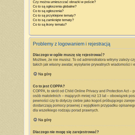
Czy można umieszczać obrazki w poście?
Co to są ogłoszenia globalne?
Co to są ogłoszenia?
Co to są przyklejone tematy?
Co to są zamknięte tematy?
Co to są ikony tematu?
Problemy z logowaniem i rejestracją
Dlaczego w ogóle muszę się rejestrować?
Możliwe, że nie musisz. To od administratora witryny zależy cz
takich jak własny awatar, wysyłanie prywatnych wiadomości i e
Na górę
Co to jest COPPA?
COPPA, to skrót od Child Online Privacy and Protection Act –
osób małoletnich – mających mniej niż 13 lat – obowiązek pos
pewności czy to dotyczy ciebie jako kogoś próbującego zarejest
dostarczają pomocy prawnej z wyjątkiem przypadku opisanego
dla wszelkiego rodzaju porad prawnych.
Na górę
Dlaczego nie mogę się zarejestrować?