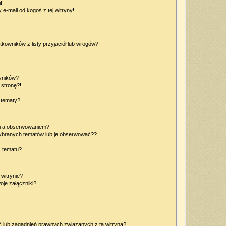
!
e-mail od kogoś z tej witryny!
owników z listy przyjaciół lub wrogów?
yników?
stronę?!
 tematy?
ki a obserwowaniem?
ybranych tematów lub je obserwować??
, tematu?
 witrynie?
je załączniki?
 lub zagadnień prawnych związanych z tą witryną?