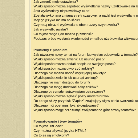
Jak zmienić moje ustawienia?
W jaki sposób można zapobiec wyświetlaniu nazwy użytkownika na l
Jest wyświetlany nieprawidłowy czas!
Została wykonana zmiana strefy czasowej, a nadal jest wyświetlany 
Mojego języka nie ma na liście!
Czym są obrazki wyświetlane obok nazwy użytkownika?
Jak wyświetlić awatar?
Co to jest ranga i jak można ją zmienić?
Podczas próby wysłania wiadomości e-mail do użytkownika witryna p
Problemy z pisaniem
Jak utworzyć nowy temat na forum lub wysłać odpowiedź w temacie?
W jaki sposób można zmienić lub usunąć post?
W jaki sposób można dodać podpis do swojego posta?
W jaki sposób można utworzyć ankietę?
Dlaczego nie można dodać więcej opcji ankiety?
W jaki sposób zmienić lub usunąć ankietę?
Dlaczego nie mam dostępu do forum?
Dlaczego nie mogę dodawać załączników?
Dlaczego otrzymałem/otrzymałam ostrzeżenie?
W jaki sposób można zgłosić posty moderatorowi?
Do czego służy przycisk “Zapisz” znajdujący się w oknie tworzenia t
Dlaczego mój post musi być akceptowany?
W jaki sposób mogę przesunąć swój temat na górę strony tematów?
Formatowanie i typy tematów
Co to jest BBCode?
Czy można używać języka HTML?
Co to są są emotikony?