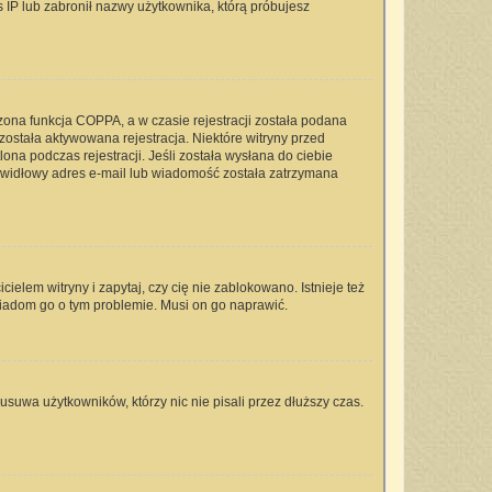
s IP lub zabronił nazwy użytkownika, którą próbujesz
zona funkcja COPPA, a w czasie rejestracji została podana
 została aktywowana rejestracja. Niektóre witryny przed
na podczas rejestracji. Jeśli została wysłana do ciebie
rawidłowy adres e-mail lub wiadomość została zatrzymana
elem witryny i zapytaj, czy cię nie zablokowano. Istnieje też
wiadom go o tym problemie. Musi on go naprawić.
usuwa użytkowników, którzy nic nie pisali przez dłuższy czas.