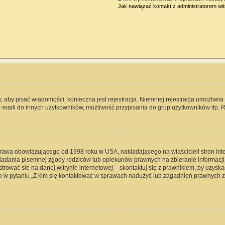
Jak nawiązać kontakt z administratorem wi
y, aby pisać wiadomości, konieczna jest rejestracja. Niemniej rejestracja umożliwi
-maili do innych użytkowników, możliwość przypisania do grup użytkowników itp. Re
 prawa obowiązującego od 1998 roku w USA, nakładającego na właścicieli stron int
iadania pisemnej zgody rodziców lub opiekunów prawnych na zbieranie informacji 
rować się na danej witrynie internetowej – skontaktuj się z prawnikiem, by uzyskać
 w pytaniu „Z kim się kontaktować w sprawach nadużyć lub zagadnień prawnych zw