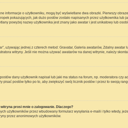
ane informacje o użytkowniku, mogą być wyświetlane dwa obrazki. Pierwszy obraze
opek pokazujących, jak dużo postów zostało napisanych przez użytkownika lub jaki j
lany powyżej nazwy użytkownika jest znany jako awatar i jest unikatowy lub osob
ar”, używając jednej z czterech metod: Gravatar, Galeria awatarów, Zdalny awatar 
ratora witryny. Jeśli nie można używać awatarów na danej witrynie, należy skontak
ostów dany użytkownik napisał lub jaki ma status na forum, np. moderatora czy a
ży pisać postów tylko po to, aby zwiększyć swój licznik postów i przez to swoją rang
witryna prosi mnie o zalogowanie. Dlaczego?
ch użytkowników przez wbudowany formularz wysyłania e-maili i tylko wtedy, jeżel
tryny przez anonimowych użytkowników.