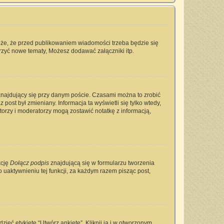
oże, że przed publikowaniem wiadomości trzeba będzie się
rzyć nowe tematy, Możesz dodawać załączniki itp.
najdujący się przy danym poście. Czasami można to zrobić
 post był zmieniany. Informacja ta wyświetli się tylko wtedy,
ratorzy i moderatorzy mogą zostawić notatkę z informacją,
kcję
Dołącz podpis
znajdującą się w formularzu tworzenia
aktywnieniu tej funkcji, za każdym razem pisząc post,
ieć etykietę “Utwórz ankietę”. Kliknij ją i w otworzonym