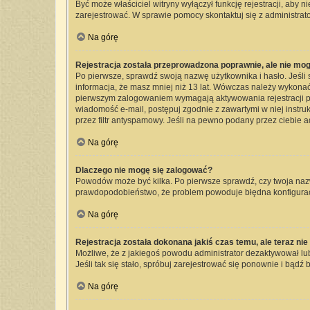
Być może właściciel witryny wyłączył funkcję rejestracji, aby 
zarejestrować. W sprawie pomocy skontaktuj się z administrato
Na górę
Rejestracja została przeprowadzona poprawnie, ale nie mog
Po pierwsze, sprawdź swoją nazwę użytkownika i hasło. Jeśli 
informacja, że masz mniej niż 13 lat. Wówczas należy wykonać 
pierwszym zalogowaniem wymagają aktywowania rejestracji przez
wiadomość e-mail, postępuj zgodnie z zawartymi w niej instru
przez filtr antyspamowy. Jeśli na pewno podany przez ciebie a
Na górę
Dlaczego nie mogę się zalogować?
Powodów może być kilka. Po pierwsze sprawdź, czy twoja nazwa 
prawdopodobieństwo, że problem powoduje błędna konfiguracja 
Na górę
Rejestracja została dokonana jakiś czas temu, ale teraz ni
Możliwe, że z jakiegoś powodu administrator dezaktywował lub 
Jeśli tak się stało, spróbuj zarejestrować się ponownie i bą
Na górę