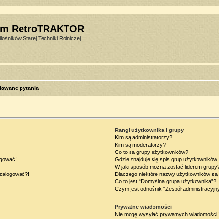
um RetroTRAKTOR
łośników Starej Techniki Rolniczej
dawane pytania
Rangi użytkownika i grupy
Kim są administratorzy?
Kim są moderatorzy?
Co to są grupy użytkowników?
ogować!
Gdzie znajduje się spis grup użytkowników
W jaki sposób można zostać liderem grupy
ę zalogować?!
Dlaczego niektóre nazwy użytkowników są 
Co to jest “Domyślna grupa użytkownika”?
Czym jest odnośnik “Zespół administracyjn
Prywatne wiadomości
Nie mogę wysyłać prywatnych wiadomości!