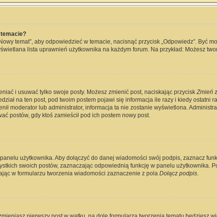
 temacie?
„Nowy temat”, aby odpowiedzieć w temacie, nacisnąć przycisk „Odpowiedz”. Być m
wyświetlana lista uprawnień użytkownika na każdym forum. Na przykład: Możesz two
eniać i usuwać tylko swoje posty. Możesz zmienić post, naciskając przycisk
Zmień
z
ział na ten post, pod twoim postem pojawi się informacja ile razy i kiedy ostatni raz
ienił moderator lub administrator, informacja ta nie zostanie wyświetlona. Administ
wać postów, gdy ktoś zamieścił pod ich postem nowy post.
 panelu użytkownika. Aby dołączyć do danej wiadomości swój podpis, zaznacz fun
kich swoich postów, zaznaczając odpowiednią funkcję w panelu użytkownika. Po u
jąc w formularzu tworzenia wiadomości zaznaczenie z pola
Dołącz podpis
.
zmieniasz pierwszy post w wątku, na dole formularza tworzenia tematu będziesz widz