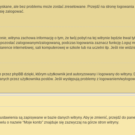
skane, ale bez problemu może zostać zresetowane. Przejdź na stronę logowania i 
się zalogować.
mnie
, witryna zachowa informację o tym, że twój pobyt na tej witrynie będzie trwał 
y pozostać zalogowanym/zalogowaną, podczas logowania zaznacz funkcję
Loguj m
rence internetowej, sali komputerowej w szkole lub na uczelni itp. Jeśli nie widzisz 
 przez phpBB dzięki, którym użytkownik jest autoryzowany i logowany do witryny. D
zytanych przez użytkownika postów. Jeśli występują problemy z logowaniem/wylog
e ustawienia są zapisywane w bazie danych witryny. Aby je zmienić, przejdź do p
elu o nazwie “Moje konto” znajduje się zazwyczaj na górze stron witryny.