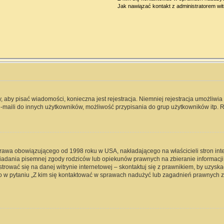
Jak nawiązać kontakt z administratorem wi
y, aby pisać wiadomości, konieczna jest rejestracja. Niemniej rejestracja umożliwi
-maili do innych użytkowników, możliwość przypisania do grup użytkowników itp. Re
 prawa obowiązującego od 1998 roku w USA, nakładającego na właścicieli stron int
iadania pisemnej zgody rodziców lub opiekunów prawnych na zbieranie informacji 
rować się na danej witrynie internetowej – skontaktuj się z prawnikiem, by uzyskać
 w pytaniu „Z kim się kontaktować w sprawach nadużyć lub zagadnień prawnych zw