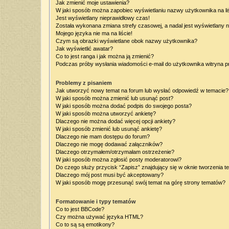
Jak zmienić moje ustawienia?
W jaki sposób można zapobiec wyświetlaniu nazwy użytkownika na l
Jest wyświetlany nieprawidłowy czas!
Została wykonana zmiana strefy czasowej, a nadal jest wyświetlany 
Mojego języka nie ma na liście!
Czym są obrazki wyświetlane obok nazwy użytkownika?
Jak wyświetlić awatar?
Co to jest ranga i jak można ją zmienić?
Podczas próby wysłania wiadomości e-mail do użytkownika witryna p
Problemy z pisaniem
Jak utworzyć nowy temat na forum lub wysłać odpowiedź w temacie?
W jaki sposób można zmienić lub usunąć post?
W jaki sposób można dodać podpis do swojego posta?
W jaki sposób można utworzyć ankietę?
Dlaczego nie można dodać więcej opcji ankiety?
W jaki sposób zmienić lub usunąć ankietę?
Dlaczego nie mam dostępu do forum?
Dlaczego nie mogę dodawać załączników?
Dlaczego otrzymałem/otrzymałam ostrzeżenie?
W jaki sposób można zgłosić posty moderatorowi?
Do czego służy przycisk “Zapisz” znajdujący się w oknie tworzenia t
Dlaczego mój post musi być akceptowany?
W jaki sposób mogę przesunąć swój temat na górę strony tematów?
Formatowanie i typy tematów
Co to jest BBCode?
Czy można używać języka HTML?
Co to są są emotikony?