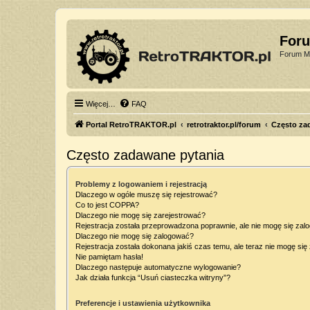
For
Forum Mi
Więcej…
FAQ
Portal RetroTRAKTOR.pl
retrotraktor.pl/forum
Często za
Często zadawane pytania
Problemy z logowaniem i rejestracją
Dlaczego w ogóle muszę się rejestrować?
Co to jest COPPA?
Dlaczego nie mogę się zarejestrować?
Rejestracja została przeprowadzona poprawnie, ale nie mogę się zal
Dlaczego nie mogę się zalogować?
Rejestracja została dokonana jakiś czas temu, ale teraz nie mogę si
Nie pamiętam hasła!
Dlaczego następuje automatyczne wylogowanie?
Jak działa funkcja “Usuń ciasteczka witryny”?
Preferencje i ustawienia użytkownika