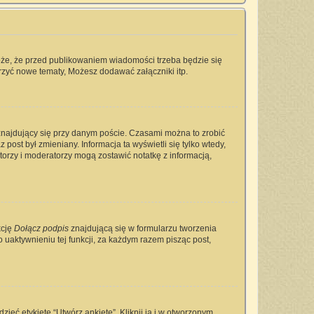
oże, że przed publikowaniem wiadomości trzeba będzie się
rzyć nowe tematy, Możesz dodawać załączniki itp.
najdujący się przy danym poście. Czasami można to zrobić
 post był zmieniany. Informacja ta wyświetli się tylko wtedy,
ratorzy i moderatorzy mogą zostawić notatkę z informacją,
kcję
Dołącz podpis
znajdującą się w formularzu tworzenia
aktywnieniu tej funkcji, za każdym razem pisząc post,
ieć etykietę “Utwórz ankietę”. Kliknij ją i w otworzonym