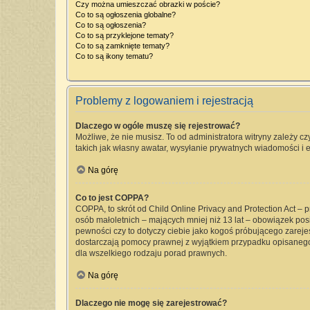
Czy można umieszczać obrazki w poście?
Co to są ogłoszenia globalne?
Co to są ogłoszenia?
Co to są przyklejone tematy?
Co to są zamknięte tematy?
Co to są ikony tematu?
Problemy z logowaniem i rejestracją
Dlaczego w ogóle muszę się rejestrować?
Możliwe, że nie musisz. To od administratora witryny zależy cz
takich jak własny awatar, wysyłanie prywatnych wiadomości i e
Na górę
Co to jest COPPA?
COPPA, to skrót od Child Online Privacy and Protection Act –
osób małoletnich – mających mniej niż 13 lat – obowiązek pos
pewności czy to dotyczy ciebie jako kogoś próbującego zarejest
dostarczają pomocy prawnej z wyjątkiem przypadku opisanego
dla wszelkiego rodzaju porad prawnych.
Na górę
Dlaczego nie mogę się zarejestrować?