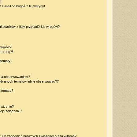
!
e-mail od kogoś z tej witryny!
owników z listy przyjaciół lub wrogów?
yników?
stronę?!
 tematy?
ki a obserwowaniem?
ybranych tematów lub je obserwować??
, tematu?
 witrynie?
je załączniki?
 lub zagadnień prawnych związanych z tą witryną?