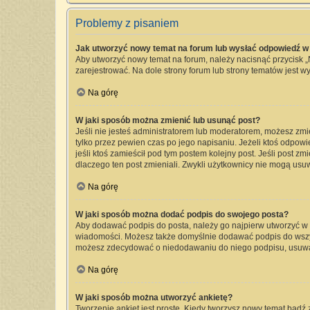
Problemy z pisaniem
Jak utworzyć nowy temat na forum lub wysłać odpowiedź w
Aby utworzyć nowy temat na forum, należy nacisnąć przycisk 
zarejestrować. Na dole strony forum lub strony tematów jest 
Na górę
W jaki sposób można zmienić lub usunąć post?
Jeśli nie jesteś administratorem lub moderatorem, możesz zmi
tylko przez pewien czas po jego napisaniu. Jeżeli ktoś odpowied
jeśli ktoś zamieścił pod tym postem kolejny post. Jeśli post zm
dlaczego ten post zmieniali. Zwykli użytkownicy nie mogą usu
Na górę
W jaki sposób można dodać podpis do swojego posta?
Aby dodawać podpis do posta, należy go najpierw utworzyć w
wiadomości. Możesz także domyślnie dodawać podpis do wszyst
możesz zdecydować o niedodawaniu do niego podpisu, usuwa
Na górę
W jaki sposób można utworzyć ankietę?
Tworzenie ankiet jest proste. Kiedy tworzysz nowy temat bądź 