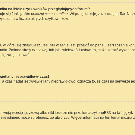
nika na liście użytkowników przeglądających forum?
uje się funkcja
Nie pokazuj statusu online
. Włącz tę funkcję, zaznaczając
Tak
. Naz
wykazana w liczbie ukrytych użytkowników.
ta, w której się znajdujesz. Jeśli tak właśnie jest, przejdź do panelu zarządzania k
dia. Zmiana strefy czasowej, tak jak i większości ustawień, może zostać wykonana
się zarejestrować.
wietlany nieprawidłowy czas!
 a czas nadal jest wyświetlany nieprawidłowo, oznacza to, że czas na serwerze jes
 twoją wersję językową albo nikt jeszcze nie przetłumaczył phpBB3 na twój język. 
a nie istnieje, może spróbujesz go utworzyć. Więcej informacji na ten temat można 