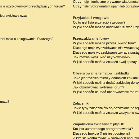
Otrzymuję niechciane prywatne wiadomości
iście użytkowników przeglądających forum?
Otrzymałem/otrzymałam spam lub obraźliwy 
nieprawidłowy czas!
Przyjaciele i wrogowie
Co to jest lista przyjaciół i wrogów?
W jaki sposób można dodawać/usuwać użytk
Przeszukiwanie forów
rosi mnie o zalogowanie. Dlaczego?
W jaki sposób można przeszukiwać fora?
Dlaczego moje wyszukiwanie nie zwraca w
Dlaczego moje wyszukiwanie zwraca pustą 
Jak można wyszukać użytkowników?
W jaki sposób można znaleźć swoje posty i
Obserwowanie tematów i zakładki
Jaka jest różnica między dodaniem zakład
W jaki sposób można dodać zakładkę do w
Jak obserwować wybrane forum?
W jaki sposób usunąć obserwowanie forum
ematu?
Załączniki
Jakie typy załączników są dozwolone na tej
W jaki sposób można znaleźć wszystkie swo
Zagadnienia związane z phpBB
Kto jest autorem tego oprogramowania?
Dlaczego funkcja X nie jest dostępna?
Z kim się kontaktować w sprawach nadużyć