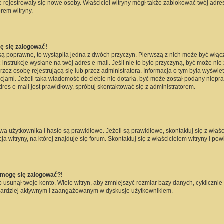
nie rejestrowały się nowe osoby. Właściciel witryny mógł także zablokować twój adre
rem witryny.
ę się zalogować!
są poprawne, to wystąpiła jedna z dwóch przyczyn. Pierwszą z nich może być włąc
instrukcje wysłane na twój adres e-mail. Jeśli nie to było przyczyną, być może nie
 osobę rejestrującą się lub przez administratora. Informacja o tym była wyświetlo
kcjami. Jeżeli taka wiadomość do ciebie nie dotarła, być może został podany niep
dres e-mail jest prawidłowy, spróbuj skontaktować się z administratorem.
użytkownika i hasło są prawidłowe. Jeżeli są prawidłowe, skontaktuj się z właścici
witryny, na której znajduje się forum. Skontaktuj się z właścicielem witryny i po
e mogę się zalogować?!
usunął twoje konto. Wiele witryn, aby zmniejszyć rozmiar bazy danych, cyklicznie 
dź bardziej aktywnym i zaangażowanym w dyskusje użytkownikiem.