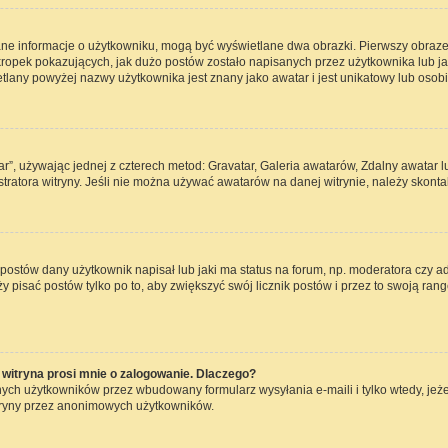
ane informacje o użytkowniku, mogą być wyświetlane dwa obrazki. Pierwszy obraze
opek pokazujących, jak dużo postów zostało napisanych przez użytkownika lub jaki j
lany powyżej nazwy użytkownika jest znany jako awatar i jest unikatowy lub osob
ar”, używając jednej z czterech metod: Gravatar, Galeria awatarów, Zdalny awatar 
ratora witryny. Jeśli nie można używać awatarów na danej witrynie, należy skontak
ostów dany użytkownik napisał lub jaki ma status na forum, np. moderatora czy a
ży pisać postów tylko po to, aby zwiększyć swój licznik postów i przez to swoją rang
witryna prosi mnie o zalogowanie. Dlaczego?
ch użytkowników przez wbudowany formularz wysyłania e-maili i tylko wtedy, jeżel
tryny przez anonimowych użytkowników.