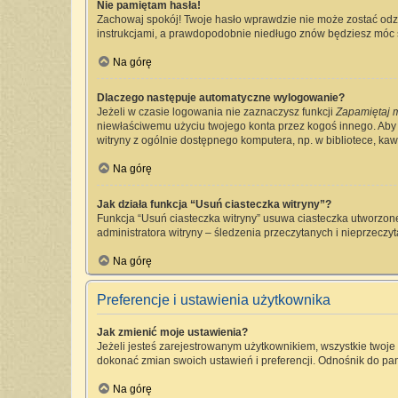
Nie pamiętam hasła!
Zachowaj spokój! Twoje hasło wprawdzie nie może zostać odzy
instrukcjami, a prawdopodobnie niedługo znów będziesz móc 
Na górę
Dlaczego następuje automatyczne wylogowanie?
Jeżeli w czasie logowania nie zaznaczysz funkcji
Zapamiętaj 
niewłaściwemu użyciu twojego konta przez kogoś innego. Ab
witryny z ogólnie dostępnego komputera, np. w bibliotece, kawia
Na górę
Jak działa funkcja “Usuń ciasteczka witryny”?
Funkcja “Usuń ciasteczka witryny” usuwa ciasteczka utworzone
administratora witryny – śledzenia przeczytanych i nieprzec
Na górę
Preferencje i ustawienia użytkownika
Jak zmienić moje ustawienia?
Jeżeli jesteś zarejestrowanym użytkownikiem, wszystkie twoj
dokonać zmian swoich ustawień i preferencji. Odnośnik do pan
Na górę