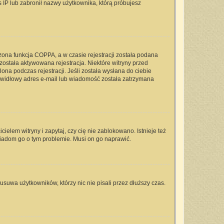
s IP lub zabronił nazwy użytkownika, którą próbujesz
zona funkcja COPPA, a w czasie rejestracji została podana
 została aktywowana rejestracja. Niektóre witryny przed
na podczas rejestracji. Jeśli została wysłana do ciebie
rawidłowy adres e-mail lub wiadomość została zatrzymana
elem witryny i zapytaj, czy cię nie zablokowano. Istnieje też
wiadom go o tym problemie. Musi on go naprawić.
usuwa użytkowników, którzy nic nie pisali przez dłuższy czas.