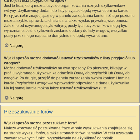
Co to jest lista przyjaciół i wrogów?
Jest to lista, którą można użyć do organizowania różnych użytkowników
witryny. Użytkownicy dodani do listy przyjaciół będą wyświetleni na karcie
Przyjaciele
znajdującej się w panelu zarządzania kontem. Z tego poziomu
można szybko sprawdzić ich status, a także wysłać prywatną wiadomość.
Zależnie od używanego stylu witryny, posty tych użytkowników mogą być
wyróżniane. Jeśli użytkownik zostanie dodany do listy wrogów, wszystkie
posty przez niego napisane domyślnie nie będą wyświetlane.
Na górę
W jaki sposób można dodawać/usuwać użytkowników z listy przyjaciół lub
wrogów?
Można dodawać użytkowników na dwa sposoby. Po pierwsze, klikając w
profilu wybranego użytkownika odnośnik
Dodaj do przyjaciół
lub
Dodaj do
wrogów
. Po drugie, przejść do panelu zarządzania swoim kontem i tam na
karcie
Przyjaciele i wrogowie
wprowadzić odpowiednie dane użytkownika.
Na tej samej karcie można także usuwać użytkowników z list.
Na górę
Przeszukiwanie forów
W jaki sposób można przeszukiwać fora?
Należy wprowadzić poszukiwaną frazę w pole wyszukiwania znajdujące się
na stronie wykazu forów, a także stronach forów i tematów. W celu uzyskania
zaawansowanych funkcji wyszukiwania należy kliknąć odnośnik