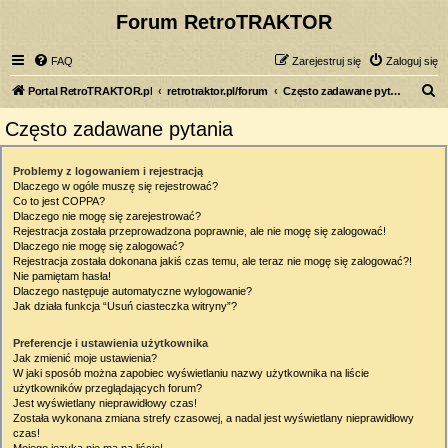
Forum RetroTRAKTOR
FAQ
Zarejestruj się
Zaloguj się
S
Portal RetroTRAKTOR.pl
retrotraktor.pl/forum
Często zadawane pytania
z
Często zadawane pytania
u
k
Problemy z logowaniem i rejestracją
Dlaczego w ogóle muszę się rejestrować?
a
Co to jest COPPA?
j
Dlaczego nie mogę się zarejestrować?
Rejestracja została przeprowadzona poprawnie, ale nie mogę się zalogować!
Dlaczego nie mogę się zalogować?
Rejestracja została dokonana jakiś czas temu, ale teraz nie mogę się zalogować?!
Nie pamiętam hasła!
Dlaczego następuje automatyczne wylogowanie?
Jak działa funkcja “Usuń ciasteczka witryny”?
Preferencje i ustawienia użytkownika
Jak zmienić moje ustawienia?
W jaki sposób można zapobiec wyświetlaniu nazwy użytkownika na liście
użytkowników przeglądających forum?
Jest wyświetlany nieprawidłowy czas!
Została wykonana zmiana strefy czasowej, a nadal jest wyświetlany nieprawidłowy
czas!