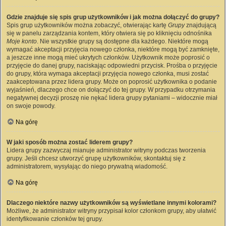
Gdzie znajduje się spis grup użytkowników i jak można dołączyć do grupy?
Spis grup użytkowników można zobaczyć, otwierając kartę
Grupy
znajdującą
się w panelu zarządzania kontem, który otwiera się po kliknięciu odnośnika
Moje konto
. Nie wszystkie grupy są dostępne dla każdego. Niektóre mogą
wymagać akceptacji przyjęcia nowego członka, niektóre mogą być zamknięte,
a jeszcze inne mogą mieć ukrytych członków. Użytkownik może poprosić o
przyjęcie do danej grupy, naciskając odpowiedni przycisk. Prośba o przyjęcie
do grupy, która wymaga akceptacji przyjęcia nowego członka, musi zostać
zaakceptowana przez lidera grupy. Może on poprosić użytkownika o podanie
wyjaśnień, dlaczego chce on dołączyć do tej grupy. W przypadku otrzymania
negatywnej decyzji proszę nie nękać lidera grupy pytaniami – widocznie miał
on swoje powody.
Na górę
W jaki sposób można zostać liderem grupy?
Lidera grupy zazwyczaj mianuje administrator witryny podczas tworzenia
grupy. Jeśli chcesz utworzyć grupę użytkowników, skontaktuj się z
administratorem, wysyłając do niego prywatną wiadomość.
Na górę
Dlaczego niektóre nazwy użytkowników są wyświetlane innymi kolorami?
Możliwe, że administrator witryny przypisał kolor członkom grupy, aby ułatwić
identyfikowanie członków tej grupy.