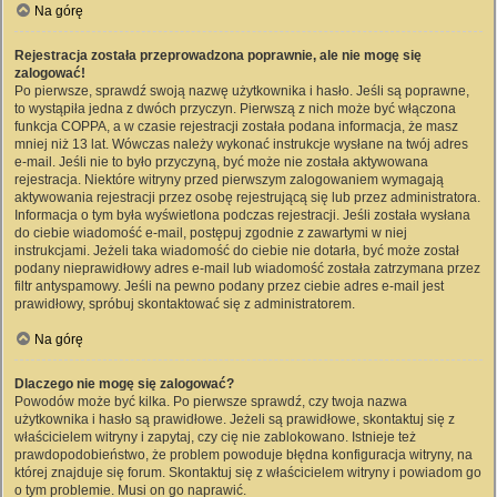
Na górę
Rejestracja została przeprowadzona poprawnie, ale nie mogę się
zalogować!
Po pierwsze, sprawdź swoją nazwę użytkownika i hasło. Jeśli są poprawne,
to wystąpiła jedna z dwóch przyczyn. Pierwszą z nich może być włączona
funkcja COPPA, a w czasie rejestracji została podana informacja, że masz
mniej niż 13 lat. Wówczas należy wykonać instrukcje wysłane na twój adres
e-mail. Jeśli nie to było przyczyną, być może nie została aktywowana
rejestracja. Niektóre witryny przed pierwszym zalogowaniem wymagają
aktywowania rejestracji przez osobę rejestrującą się lub przez administratora.
Informacja o tym była wyświetlona podczas rejestracji. Jeśli została wysłana
do ciebie wiadomość e-mail, postępuj zgodnie z zawartymi w niej
instrukcjami. Jeżeli taka wiadomość do ciebie nie dotarła, być może został
podany nieprawidłowy adres e-mail lub wiadomość została zatrzymana przez
filtr antyspamowy. Jeśli na pewno podany przez ciebie adres e-mail jest
prawidłowy, spróbuj skontaktować się z administratorem.
Na górę
Dlaczego nie mogę się zalogować?
Powodów może być kilka. Po pierwsze sprawdź, czy twoja nazwa
użytkownika i hasło są prawidłowe. Jeżeli są prawidłowe, skontaktuj się z
właścicielem witryny i zapytaj, czy cię nie zablokowano. Istnieje też
prawdopodobieństwo, że problem powoduje błędna konfiguracja witryny, na
której znajduje się forum. Skontaktuj się z właścicielem witryny i powiadom go
o tym problemie. Musi on go naprawić.