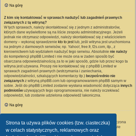
Na górę
Z kim się kontaktować w sprawach nadużyć lub zagadnień prawnych
związanych z tą witryną?
W tych sprawach, należy skontaktować się z jednym z administratorów,
których dane wyświetlone są na liście zespołu administracyjnego. Jeżeli
jednak nie otrzymasz odpowiedzi, należy skontaktować się z właścicielem
domeny – wykonaj sprawdzenie
kto to jest
lub, jeśli witryna jest uruchomiona
na jednym z darmowych serwisów, np. Yahoo!, free.fr, f2s.com, itp., z
kierownictwem lub wydziałem nadużyć tego serwisu. Absolutnie
nie należy
do kompetencji phpBB Limited i nie może ona w żaden sposób być
obarczana odpowiedzialnością za to w jaki sposób, gdzie lub przez kogo ta
witryna jest używana. Proszę nie kontaktować się z phpBB Limited w
sprawach zagadnień prawnych (wstrzymania i zaniechania,
odpowiedzialności, szkalujących komentarzy itp.)
bezpośrednio nie
związanych
z witryną phpBB.com lub oprogramowaniem phpBB samym w
sobie. Jeśli do phpBB Limited zostanie wysłana wiadomość dotycząca
innych
podmiotów
używających tego oprogramowania, nie należy oczekiwać
odpowiedzi, lub zostanie udzielona odpowiedź lakoniczna.
Na górę
Jak nawiązać kontakt z administratorem witryny?
Wszyscy użytkownicy witryny mogą używać – jeśli funkcja ta jest włączona
Strona ta używa plików cookies (tzw. ciasteczka)
przez administratora witryny – formularza „Kontakt z nami”. Członkowie
w celach statystycznych, reklamowych oraz
witryny mogą także używać odnośnika „Zespół administracyjny”.