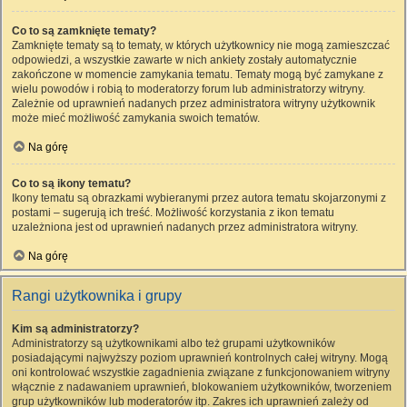
Co to są zamknięte tematy?
Zamknięte tematy są to tematy, w których użytkownicy nie mogą zamieszczać
odpowiedzi, a wszystkie zawarte w nich ankiety zostały automatycznie
zakończone w momencie zamykania tematu. Tematy mogą być zamykane z
wielu powodów i robią to moderatorzy forum lub administratorzy witryny.
Zależnie od uprawnień nadanych przez administratora witryny użytkownik
może mieć możliwość zamykania swoich tematów.
Na górę
Co to są ikony tematu?
Ikony tematu są obrazkami wybieranymi przez autora tematu skojarzonymi z
postami – sugerują ich treść. Możliwość korzystania z ikon tematu
uzależniona jest od uprawnień nadanych przez administratora witryny.
Na górę
Rangi użytkownika i grupy
Kim są administratorzy?
Administratorzy są użytkownikami albo też grupami użytkowników
posiadającymi najwyższy poziom uprawnień kontrolnych całej witryny. Mogą
oni kontrolować wszystkie zagadnienia związane z funkcjonowaniem witryny
włącznie z nadawaniem uprawnień, blokowaniem użytkowników, tworzeniem
grup użytkowników lub moderatorów itp. Zakres ich uprawnień zależy od