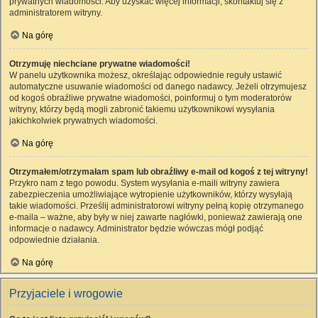
prywatnych wiadomości. Aby uzyskać więcej informacji, skontaktuj się z
administratorem witryny.
Na górę
Otrzymuję niechciane prywatne wiadomości!
W panelu użytkownika możesz, określając odpowiednie reguły ustawić
automatyczne usuwanie wiadomości od danego nadawcy. Jeżeli otrzymujesz
od kogoś obraźliwe prywatne wiadomości, poinformuj o tym moderatorów
witryny, którzy będą mogli zabronić takiemu użytkownikowi wysyłania
jakichkolwiek prywatnych wiadomości.
Na górę
Otrzymałem/otrzymałam spam lub obraźliwy e-mail od kogoś z tej witryny!
Przykro nam z tego powodu. System wysyłania e-maili witryny zawiera
zabezpieczenia umożliwiające wytropienie użytkowników, którzy wysyłają
takie wiadomości. Prześlij administratorowi witryny pełną kopię otrzymanego
e-maila – ważne, aby były w niej zawarte nagłówki, ponieważ zawierają one
informacje o nadawcy. Administrator będzie wówczas mógł podjąć
odpowiednie działania.
Na górę
Przyjaciele i wrogowie