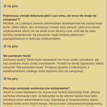
Na górę
Rejestracja została dokonana jakiś czas temu, ale teraz nie mogę się
zalogować?!
Możliwe, że z jakiegoś powodu administrator dezaktywował lub usunął twoje
konto. Wiele witryn, aby zmniejszyć rozmiar bazy danych, cyklicznie usuwa
użytkowników, którzy nic nie pisali przez dłuższy czas. Jeśli tak się stało,
spróbuj zarejestrować się ponownie i bądź bardziej aktywnym i
zaangażowanym w dyskusje użytkownikiem.
Na górę
Nie pamiętam hasła!
Zachowaj spokój! Twoje hasło wprawdzie nie może zostać odzyskane, ale
bez problemu może zostać zresetowane. Przejdź na stronę logowania i kliknij
odnośnik “Nie pamiętam hasła”. Postępuj zgodnie z instrukcjami, a
prawdopodobnie niedługo znów będziesz móc się zalogować.
Na górę
Dlaczego następuje automatyczne wylogowanie?
Jeżeli w czasie logowania nie zaznaczysz funkcji
Zapamiętaj mnie
, witryna
zachowa informację o tym, że twój pobyt na tej witrynie będzie trwał tylko
określony przez administratora czas. Zapobiega to niewłaściwemu użyciu
twojego konta przez kogoś innego. Aby pozostać zalogowanym/zalogowaną,