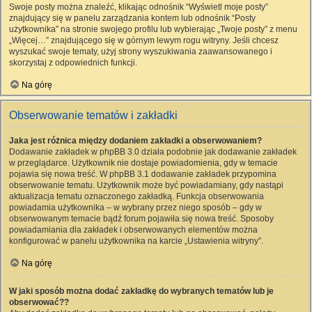
Swoje posty można znaleźć, klikając odnośnik “Wyświetl moje posty”
znajdujący się w panelu zarządzania kontem lub odnośnik “Posty
użytkownika” na stronie swojego profilu lub wybierając „Twoje posty” z menu
„Więcej…” znajdującego się w górnym lewym rogu witryny. Jeśli chcesz
wyszukać swoje tematy, użyj strony wyszukiwania zaawansowanego i
skorzystaj z odpowiednich funkcji.
Na górę
Obserwowanie tematów i zakładki
Jaka jest różnica między dodaniem zakładki a obserwowaniem?
Dodawanie zakładek w phpBB 3.0 działa podobnie jak dodawanie zakładek
w przeglądarce. Użytkownik nie dostaje powiadomienia, gdy w temacie
pojawia się nowa treść. W phpBB 3.1 dodawanie zakładek przypomina
obserwowanie tematu. Użytkownik może być powiadamiany, gdy nastąpi
aktualizacja tematu oznaczonego zakładką. Funkcja obserwowania
powiadamia użytkownika – w wybrany przez niego sposób – gdy w
obserwowanym temacie bądź forum pojawiła się nowa treść. Sposoby
powiadamiania dla zakładek i obserwowanych elementów można
konfigurować w panelu użytkownika na karcie „Ustawienia witryny”.
Na górę
W jaki sposób można dodać zakładkę do wybranych tematów lub je
obserwować??