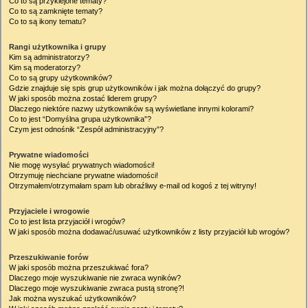
Co to są przyklejone tematy?
Co to są zamknięte tematy?
Co to są ikony tematu?
Rangi użytkownika i grupy
Kim są administratorzy?
Kim są moderatorzy?
Co to są grupy użytkowników?
Gdzie znajduje się spis grup użytkowników i jak można dołączyć do grupy?
W jaki sposób można zostać liderem grupy?
Dlaczego niektóre nazwy użytkowników są wyświetlane innymi kolorami?
Co to jest “Domyślna grupa użytkownika”?
Czym jest odnośnik “Zespół administracyjny”?
Prywatne wiadomości
Nie mogę wysyłać prywatnych wiadomości!
Otrzymuję niechciane prywatne wiadomości!
Otrzymałem/otrzymałam spam lub obraźliwy e-mail od kogoś z tej witryny!
Przyjaciele i wrogowie
Co to jest lista przyjaciół i wrogów?
W jaki sposób można dodawać/usuwać użytkowników z listy przyjaciół lub wrogów?
Przeszukiwanie forów
W jaki sposób można przeszukiwać fora?
Dlaczego moje wyszukiwanie nie zwraca wyników?
Dlaczego moje wyszukiwanie zwraca pustą stronę?!
Jak można wyszukać użytkowników?