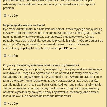
jest wyświetlany nieprawidłowo, oznacza to, że czas na serwerze jest
ustawiony nieprawidłowo. Poinformuj o tym administratora, by naprawił
problem.
Na górę
Mojego języka nie ma na liście!
Być może administrator nie zainstalował pakietu zawierającego twoją wersję
językową albo nikt jeszcze nie przetłumaczył phpBB3 na twój język. Zapytaj
administratora witryny czy może zainstalować pakiet językowy, którego
potrzebujesz. Jeśli pakiet dla twojego języka nie istnieje, może spróbujesz go
utworzyć. Więcej informacji na ten temat można znaleźć na stronie
internetowej
phpBB.pl
® lub phpBB Limited
phpBB.com
®
Na górę
Czym są obrazki wyświetlane obok nazwy użytkownika?
Na stronie przeglądania postów, w miejscu, gdzie są wyświetlane informacje
o użytkowniku, mogą być wyświetlane dwa obrazki. Pierwszy obrazek jest
skojarzony z rangą użytkownika. W zależności od używanego stylu jest on w
formie gwiazdek, kwadracików lub kropek pokazujących, jak dużo postów
zostało napisanych przez użytkownika lub jaki jest jego status na tej witrynie.
Jest on wyświetlany poniżej nazwy użytkownika. Drugi, zazwyczaj większy
obrazek, wyświetlany powyżej nazwy użytkownika jest znany jako awatar i
jest unikatowy lub osobisty dla każdego użytkownika.
Na górę