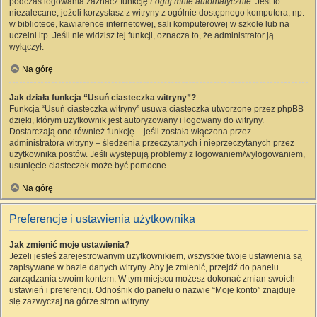
podczas logowania zaznacz funkcję
Loguj mnie automatycznie
. Jest to
niezalecane, jeżeli korzystasz z witryny z ogólnie dostępnego komputera, np.
w bibliotece, kawiarence internetowej, sali komputerowej w szkole lub na
uczelni itp. Jeśli nie widzisz tej funkcji, oznacza to, że administrator ją
wyłączył.
Na górę
Jak działa funkcja “Usuń ciasteczka witryny”?
Funkcja “Usuń ciasteczka witryny” usuwa ciasteczka utworzone przez phpBB
dzięki, którym użytkownik jest autoryzowany i logowany do witryny.
Dostarczają one również funkcję – jeśli została włączona przez
administratora witryny – śledzenia przeczytanych i nieprzeczytanych przez
użytkownika postów. Jeśli występują problemy z logowaniem/wylogowaniem,
usunięcie ciasteczek może być pomocne.
Na górę
Preferencje i ustawienia użytkownika
Jak zmienić moje ustawienia?
Jeżeli jesteś zarejestrowanym użytkownikiem, wszystkie twoje ustawienia są
zapisywane w bazie danych witryny. Aby je zmienić, przejdź do panelu
zarządzania swoim kontem. W tym miejscu możesz dokonać zmian swoich
ustawień i preferencji. Odnośnik do panelu o nazwie “Moje konto” znajduje
się zazwyczaj na górze stron witryny.