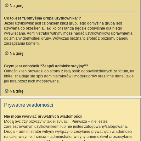
Na górę
Co to jest “Domyślna grupa użytkownika”?
Jeżeli użytkownik jest członkiem kilku grup, jego domyślna grupa jest
używana do określenia, jaki kolor i ranga będzie domyślnie dla niego
wyświetlana. Administrator witryny może nadać użytkownikowi uprawnienia
do zmiany domyślnej grupy. Wówczas można to zrobić z poziomu panelu
zarządzania kontem.
Na górę
Czym jest odnośnik “Zespół administracyjny”?
Odnośnik ten prowadzi do strony z listą osób odpowiedzialnych za forum, na
której znajduje się spis administratorów i moderatorów oraz inne dane, takie
jak fora przez nich moderowane.
Na górę
Prywatne wiadomości
Nie mogę wysyłać prywatnych wiadomości!
Mogą być trzy przyczyny takiej sytuacji. Pierwsza – nie jesteś
zarejestrowanym użytkownikiem lub nie jesteś zalogowany/zalogowana.
Druga – administrator witryny wyłączył przesyłanie prywatnych wiadomości
na całej witrynie. Trzecia – administrator witryny uniemożliwił ci przesyłanie