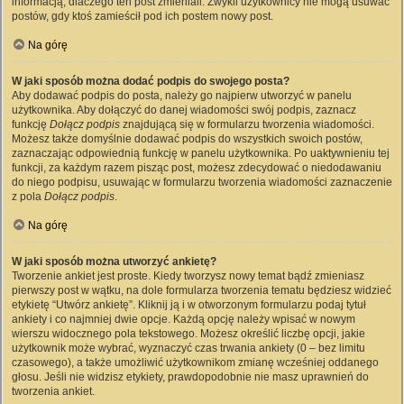
informacją, dlaczego ten post zmieniali. Zwykli użytkownicy nie mogą usuwać
postów, gdy ktoś zamieścił pod ich postem nowy post.
Na górę
W jaki sposób można dodać podpis do swojego posta?
Aby dodawać podpis do posta, należy go najpierw utworzyć w panelu
użytkownika. Aby dołączyć do danej wiadomości swój podpis, zaznacz
funkcję
Dołącz podpis
znajdującą się w formularzu tworzenia wiadomości.
Możesz także domyślnie dodawać podpis do wszystkich swoich postów,
zaznaczając odpowiednią funkcję w panelu użytkownika. Po uaktywnieniu tej
funkcji, za każdym razem pisząc post, możesz zdecydować o niedodawaniu
do niego podpisu, usuwając w formularzu tworzenia wiadomości zaznaczenie
z pola
Dołącz podpis
.
Na górę
W jaki sposób można utworzyć ankietę?
Tworzenie ankiet jest proste. Kiedy tworzysz nowy temat bądź zmieniasz
pierwszy post w wątku, na dole formularza tworzenia tematu będziesz widzieć
etykietę “Utwórz ankietę”. Kliknij ją i w otworzonym formularzu podaj tytuł
ankiety i co najmniej dwie opcje. Każdą opcję należy wpisać w nowym
wierszu widocznego pola tekstowego. Możesz określić liczbę opcji, jakie
użytkownik może wybrać, wyznaczyć czas trwania ankiety (0 – bez limitu
czasowego), a także umożliwić użytkownikom zmianę wcześniej oddanego
głosu. Jeśli nie widzisz etykiety, prawdopodobnie nie masz uprawnień do
tworzenia ankiet.