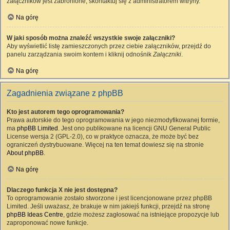
załączników jest zabronione, skontaktuj się z administratorem witryny.
Na górę
W jaki sposób można znaleźć wszystkie swoje załączniki?
Aby wyświetlić listę zamieszczonych przez ciebie załączników, przejdź do
panelu zarządzania swoim kontem i kliknij odnośnik
Załączniki
.
Na górę
Zagadnienia związane z phpBB
Kto jest autorem tego oprogramowania?
Prawa autorskie do tego oprogramowania w jego niezmodyfikowanej formie,
ma
phpBB Limited
. Jest ono publikowane na licencji GNU General Public
License wersja 2 (GPL-2.0), co w praktyce oznacza, że może być bez
ograniczeń dystrybuowane. Więcej na ten temat dowiesz się na stronie
About phpBB
.
Na górę
Dlaczego funkcja X nie jest dostępna?
To oprogramowanie zostało stworzone i jest licencjonowane przez phpBB
Limited. Jeśli uważasz, że brakuje w nim jakiejś funkcji, przejdź na stronę
phpBB Ideas Centre
, gdzie możesz zagłosować na istniejące propozycje lub
zaproponować nowe funkcje.