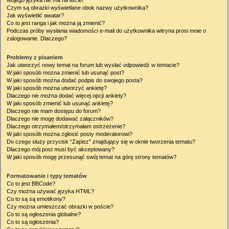
Mojego języka nie ma na liście!
Czym są obrazki wyświetlane obok nazwy użytkownika?
Jak wyświetlić awatar?
Co to jest ranga i jak można ją zmienić?
Podczas próby wysłania wiadomości e-mail do użytkownika witryna prosi mnie o
zalogowanie. Dlaczego?
Problemy z pisaniem
Jak utworzyć nowy temat na forum lub wysłać odpowiedź w temacie?
W jaki sposób można zmienić lub usunąć post?
W jaki sposób można dodać podpis do swojego posta?
W jaki sposób można utworzyć ankietę?
Dlaczego nie można dodać więcej opcji ankiety?
W jaki sposób zmienić lub usunąć ankietę?
Dlaczego nie mam dostępu do forum?
Dlaczego nie mogę dodawać załączników?
Dlaczego otrzymałem/otrzymałam ostrzeżenie?
W jaki sposób można zgłosić posty moderatorowi?
Do czego służy przycisk “Zapisz” znajdujący się w oknie tworzenia tematu?
Dlaczego mój post musi być akceptowany?
W jaki sposób mogę przesunąć swój temat na górę strony tematów?
Formatowanie i typy tematów
Co to jest BBCode?
Czy można używać języka HTML?
Co to są są emotikony?
Czy można umieszczać obrazki w poście?
Co to są ogłoszenia globalne?
Co to są ogłoszenia?