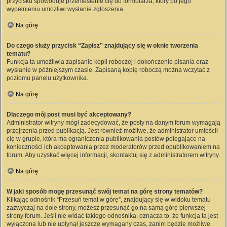
przycisku spowoduje przeniesienie cię do formularza, który po jego
wypełnieniu umożliwi wysłanie zgłoszenia.
Na górę
Do czego służy przycisk “Zapisz” znajdujący się w oknie tworzenia
tematu?
Funkcja ta umożliwia zapisanie kopii roboczej i dokończenie pisania oraz
wysłanie w późniejszym czasie. Zapisaną kopię roboczą można wczytać z
poziomu panelu użytkownika.
Na górę
Dlaczego mój post musi być akceptowany?
Administrator witryny mógł zadecydować, że posty na danym forum wymagają
przejrzenia przed publikacją. Jest również możliwe, że administrator umieścił
cię w grupie, która ma ograniczenia publikowania postów polegające na
konieczności ich akceptowania przez moderatorów przed opublikowaniem na
forum. Aby uzyskać więcej informacji, skontaktuj się z administratorem witryny.
Na górę
W jaki sposób mogę przesunąć swój temat na górę strony tematów?
Klikając odnośnik “Przesuń temat w górę”, znajdujący się w widoku tematu
zazwyczaj na dole strony, możesz przesunąć go na samą górę pierwszej
strony forum. Jeśli nie widać takiego odnośnika, oznacza to, że funkcja ta jest
wyłączona lub nie upłynął jeszcze wymagany czas, zanim będzie możliwe