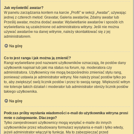
Jak wyświetlić awatar?
W panelu zarządzania kontem na karcie „Profil” w sekcji „Awatar”, używając
jednej z czterech metod: Gravatar, Galeria awatarów, Zdalny awatar lub
Prześlij awatar, można dodać awatar. Wyświetlanie awatarów i sposób ich
wyświetlania są uzależnione od administratora witryny. Jeśli nie można
używać awatarów na danej witrynie, należy skontaktować się z jej
administratorem.
Na górę
Co to jest ranga i jak można ją zmienić?
Rangi wyświetlane pod nazwami użytkowników oznaczają, ile postów dany
użytkownik napisał lub jaki ma status na forum, np. moderatora czy
administratora. Użytkownicy nie mogą bezpośrednio zmieniać stylu rang,
ponieważ ustawia je administrator witryny. Nie należy pisać postów tylko po
to, aby zwiększyć swój licznik postów i przez to swoją rangę. Większość witryn
nie toleruje takich działań i moderator lub administrator obniży licznik postów
takiego użytkownika.
Na górę
Podczas próby wysłania wiadomości e-mail do użytkownika witryna prosi
mnie o zalogowanie. Dlaczego?
Tylko zarejestrowani użytkownicy mogą wysyłać e-maile do innych
użytkowników przez wbudowany formularz wysyłania e-maili i tylko wtedy,
jeżeli administrator włączył tę funkcję. Ma to zabezpieczać przed