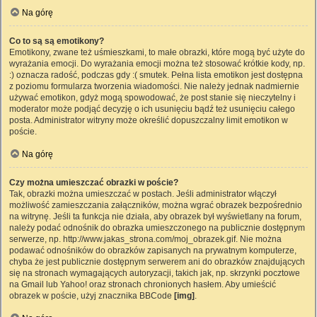
Na górę
Co to są są emotikony?
Emotikony, zwane też uśmieszkami, to małe obrazki, które mogą być użyte do
wyrażania emocji. Do wyrażania emocji można też stosować krótkie kody, np.
:) oznacza radość, podczas gdy :( smutek. Pełna lista emotikon jest dostępna
z poziomu formularza tworzenia wiadomości. Nie należy jednak nadmiernie
używać emotikon, gdyż mogą spowodować, że post stanie się nieczytelny i
moderator może podjąć decyzję o ich usunięciu bądź też usunięciu całego
posta. Administrator witryny może określić dopuszczalny limit emotikon w
poście.
Na górę
Czy można umieszczać obrazki w poście?
Tak, obrazki można umieszczać w postach. Jeśli administrator włączył
możliwość zamieszczania załączników, można wgrać obrazek bezpośrednio
na witrynę. Jeśli ta funkcja nie działa, aby obrazek był wyświetlany na forum,
należy podać odnośnik do obrazka umieszczonego na publicznie dostępnym
serwerze, np. http://www.jakas_strona.com/moj_obrazek.gif. Nie można
podawać odnośników do obrazków zapisanych na prywatnym komputerze,
chyba że jest publicznie dostępnym serwerem ani do obrazków znajdujących
się na stronach wymagających autoryzacji, takich jak, np. skrzynki pocztowe
na Gmail lub Yahoo! oraz stronach chronionych hasłem. Aby umieścić
obrazek w poście, użyj znacznika BBCode
[img]
.