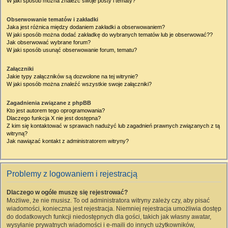
W jaki sposób można znaleźć swoje posty i tematy?
Obserwowanie tematów i zakładki
Jaka jest różnica między dodaniem zakładki a obserwowaniem?
W jaki sposób można dodać zakładkę do wybranych tematów lub je obserwować??
Jak obserwować wybrane forum?
W jaki sposób usunąć obserwowanie forum, tematu?
Załączniki
Jakie typy załączników są dozwolone na tej witrynie?
W jaki sposób można znaleźć wszystkie swoje załączniki?
Zagadnienia związane z phpBB
Kto jest autorem tego oprogramowania?
Dlaczego funkcja X nie jest dostępna?
Z kim się kontaktować w sprawach nadużyć lub zagadnień prawnych związanych z tą
witryną?
Jak nawiązać kontakt z administratorem witryny?
Problemy z logowaniem i rejestracją
Dlaczego w ogóle muszę się rejestrować?
Możliwe, że nie musisz. To od administratora witryny zależy czy, aby pisać
wiadomości, konieczna jest rejestracja. Niemniej rejestracja umożliwia dostęp
do dodatkowych funkcji niedostępnych dla gości, takich jak własny awatar,
wysyłanie prywatnych wiadomości i e-maili do innych użytkowników,