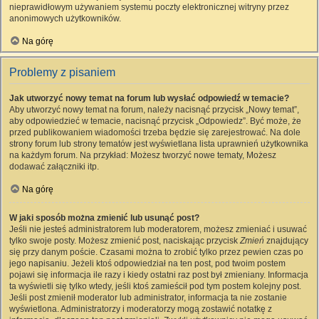
nieprawidłowym używaniem systemu poczty elektronicznej witryny przez
anonimowych użytkowników.
Na górę
Problemy z pisaniem
Jak utworzyć nowy temat na forum lub wysłać odpowiedź w temacie?
Aby utworzyć nowy temat na forum, należy nacisnąć przycisk „Nowy temat”,
aby odpowiedzieć w temacie, nacisnąć przycisk „Odpowiedz”. Być może, że
przed publikowaniem wiadomości trzeba będzie się zarejestrować. Na dole
strony forum lub strony tematów jest wyświetlana lista uprawnień użytkownika
na każdym forum. Na przykład: Możesz tworzyć nowe tematy, Możesz
dodawać załączniki itp.
Na górę
W jaki sposób można zmienić lub usunąć post?
Jeśli nie jesteś administratorem lub moderatorem, możesz zmieniać i usuwać
tylko swoje posty. Możesz zmienić post, naciskając przycisk
Zmień
znajdujący
się przy danym poście. Czasami można to zrobić tylko przez pewien czas po
jego napisaniu. Jeżeli ktoś odpowiedział na ten post, pod twoim postem
pojawi się informacja ile razy i kiedy ostatni raz post był zmieniany. Informacja
ta wyświetli się tylko wtedy, jeśli ktoś zamieścił pod tym postem kolejny post.
Jeśli post zmienił moderator lub administrator, informacja ta nie zostanie
wyświetlona. Administratorzy i moderatorzy mogą zostawić notatkę z