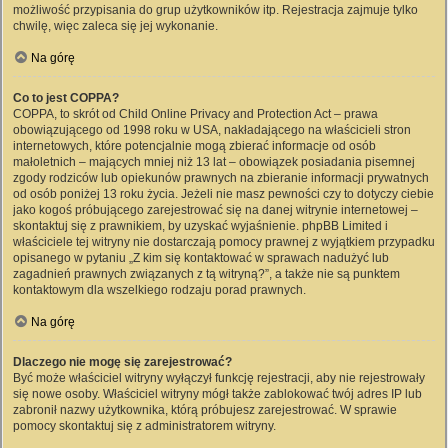
możliwość przypisania do grup użytkowników itp. Rejestracja zajmuje tylko
chwilę, więc zaleca się jej wykonanie.
Na górę
Co to jest COPPA?
COPPA, to skrót od Child Online Privacy and Protection Act – prawa
obowiązującego od 1998 roku w USA, nakładającego na właścicieli stron
internetowych, które potencjalnie mogą zbierać informacje od osób
małoletnich – mających mniej niż 13 lat – obowiązek posiadania pisemnej
zgody rodziców lub opiekunów prawnych na zbieranie informacji prywatnych
od osób poniżej 13 roku życia. Jeżeli nie masz pewności czy to dotyczy ciebie
jako kogoś próbującego zarejestrować się na danej witrynie internetowej –
skontaktuj się z prawnikiem, by uzyskać wyjaśnienie. phpBB Limited i
właściciele tej witryny nie dostarczają pomocy prawnej z wyjątkiem przypadku
opisanego w pytaniu „Z kim się kontaktować w sprawach nadużyć lub
zagadnień prawnych związanych z tą witryną?”, a także nie są punktem
kontaktowym dla wszelkiego rodzaju porad prawnych.
Na górę
Dlaczego nie mogę się zarejestrować?
Być może właściciel witryny wyłączył funkcję rejestracji, aby nie rejestrowały
się nowe osoby. Właściciel witryny mógł także zablokować twój adres IP lub
zabronił nazwy użytkownika, którą próbujesz zarejestrować. W sprawie
pomocy skontaktuj się z administratorem witryny.