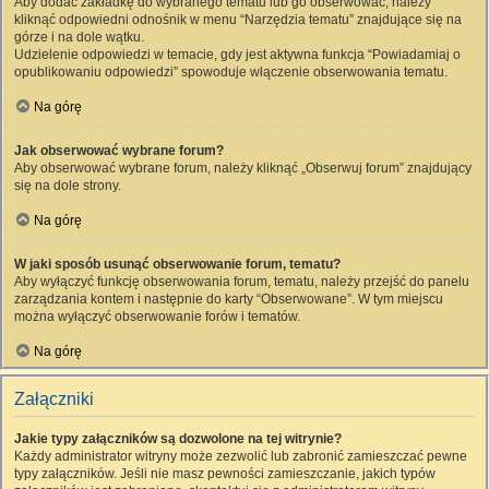
Aby dodać zakładkę do wybranego tematu lub go obserwować, należy
kliknąć odpowiedni odnośnik w menu “Narzędzia tematu” znajdujące się na
górze i na dole wątku.
Udzielenie odpowiedzi w temacie, gdy jest aktywna funkcja “Powiadamiaj o
opublikowaniu odpowiedzi” spowoduje włączenie obserwowania tematu.
Na górę
Jak obserwować wybrane forum?
Aby obserwować wybrane forum, należy kliknąć „Obserwuj forum” znajdujący
się na dole strony.
Na górę
W jaki sposób usunąć obserwowanie forum, tematu?
Aby wyłączyć funkcję obserwowania forum, tematu, należy przejść do panelu
zarządzania kontem i następnie do karty “Obserwowane”. W tym miejscu
można wyłączyć obserwowanie forów i tematów.
Na górę
Załączniki
Jakie typy załączników są dozwolone na tej witrynie?
Każdy administrator witryny może zezwolić lub zabronić zamieszczać pewne
typy załączników. Jeśli nie masz pewności zamieszczanie, jakich typów