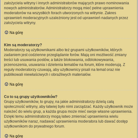
założyciela witryny i innych administratorów mających prawo nominowania
nowych administratorów. Administratorzy mogą mieć pełne uprawnienia
moderatorów na wszystkich forach utworzonych na witrynie. Zakres
uprawnień moderacyjnych uzależniony jest od uprawnień nadanych przez
założyciela witryny.
Na górę
Kim są moderatorzy?
Moderatorzy są użytkownikami albo też grupami użytkowników, których
zadaniem jest codzienne przeglądanie forów. Mają oni możliwość zmiany
treści lub usuwania postów, a także blokowania, odblokowywania,
przenoszenia, usuwania i dzielenia tematów na forum, które moderują. Z
reguły moderatorzy czuwają, aby użytkownicy pisali na temat oraz nie
publikowali niewłaściwych i obraźliwych materiałów.
Na górę
Co to są grupy użytkowników?
Grupy użytkowników, to grupy, na jakie administratorzy dzielą całą
społeczność witryny, aby łatwiej było nimi zarządzać. Każdy użytkownik może
należeć do wielu grup, a każda grupa może mieć swoje własne uprawnienia.
Dzięki temu administratorzy mogą łatwo zmieniać uprawnienia wielu
użytkowników naraz, nadawać uprawnienia moderatora lub dawać dostęp
użytkownikom do prywatnego forum.
Na górę