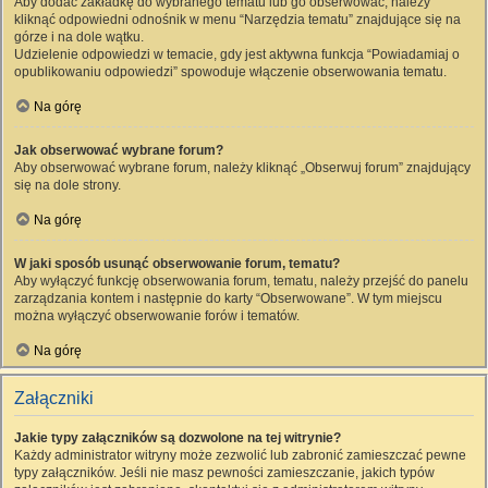
Aby dodać zakładkę do wybranego tematu lub go obserwować, należy
kliknąć odpowiedni odnośnik w menu “Narzędzia tematu” znajdujące się na
górze i na dole wątku.
Udzielenie odpowiedzi w temacie, gdy jest aktywna funkcja “Powiadamiaj o
opublikowaniu odpowiedzi” spowoduje włączenie obserwowania tematu.
Na górę
Jak obserwować wybrane forum?
Aby obserwować wybrane forum, należy kliknąć „Obserwuj forum” znajdujący
się na dole strony.
Na górę
W jaki sposób usunąć obserwowanie forum, tematu?
Aby wyłączyć funkcję obserwowania forum, tematu, należy przejść do panelu
zarządzania kontem i następnie do karty “Obserwowane”. W tym miejscu
można wyłączyć obserwowanie forów i tematów.
Na górę
Załączniki
Jakie typy załączników są dozwolone na tej witrynie?
Każdy administrator witryny może zezwolić lub zabronić zamieszczać pewne
typy załączników. Jeśli nie masz pewności zamieszczanie, jakich typów