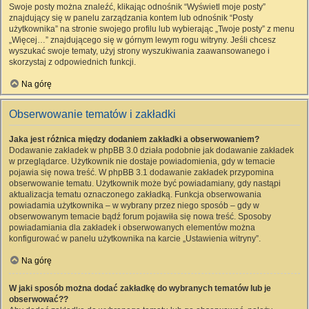
Swoje posty można znaleźć, klikając odnośnik “Wyświetl moje posty”
znajdujący się w panelu zarządzania kontem lub odnośnik “Posty
użytkownika” na stronie swojego profilu lub wybierając „Twoje posty” z menu
„Więcej…” znajdującego się w górnym lewym rogu witryny. Jeśli chcesz
wyszukać swoje tematy, użyj strony wyszukiwania zaawansowanego i
skorzystaj z odpowiednich funkcji.
Na górę
Obserwowanie tematów i zakładki
Jaka jest różnica między dodaniem zakładki a obserwowaniem?
Dodawanie zakładek w phpBB 3.0 działa podobnie jak dodawanie zakładek
w przeglądarce. Użytkownik nie dostaje powiadomienia, gdy w temacie
pojawia się nowa treść. W phpBB 3.1 dodawanie zakładek przypomina
obserwowanie tematu. Użytkownik może być powiadamiany, gdy nastąpi
aktualizacja tematu oznaczonego zakładką. Funkcja obserwowania
powiadamia użytkownika – w wybrany przez niego sposób – gdy w
obserwowanym temacie bądź forum pojawiła się nowa treść. Sposoby
powiadamiania dla zakładek i obserwowanych elementów można
konfigurować w panelu użytkownika na karcie „Ustawienia witryny”.
Na górę
W jaki sposób można dodać zakładkę do wybranych tematów lub je
obserwować??