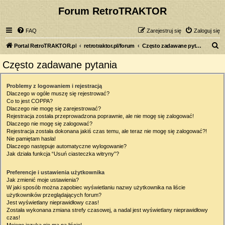
Forum RetroTRAKTOR
FAQ
Zarejestruj się
Zaloguj się
S
Portal RetroTRAKTOR.pl
retrotraktor.pl/forum
Często zadawane pytania
z
Często zadawane pytania
u
k
Problemy z logowaniem i rejestracją
Dlaczego w ogóle muszę się rejestrować?
a
Co to jest COPPA?
j
Dlaczego nie mogę się zarejestrować?
Rejestracja została przeprowadzona poprawnie, ale nie mogę się zalogować!
Dlaczego nie mogę się zalogować?
Rejestracja została dokonana jakiś czas temu, ale teraz nie mogę się zalogować?!
Nie pamiętam hasła!
Dlaczego następuje automatyczne wylogowanie?
Jak działa funkcja “Usuń ciasteczka witryny”?
Preferencje i ustawienia użytkownika
Jak zmienić moje ustawienia?
W jaki sposób można zapobiec wyświetlaniu nazwy użytkownika na liście
użytkowników przeglądających forum?
Jest wyświetlany nieprawidłowy czas!
Została wykonana zmiana strefy czasowej, a nadal jest wyświetlany nieprawidłowy
czas!