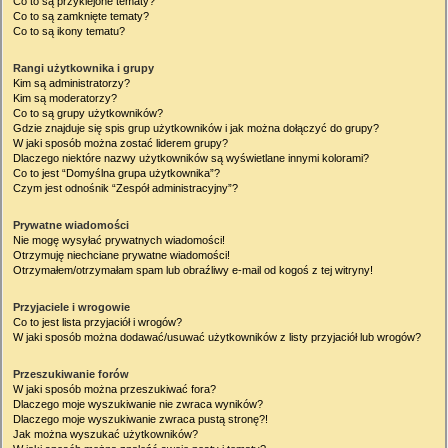
Co to są przyklejone tematy?
Co to są zamknięte tematy?
Co to są ikony tematu?
Rangi użytkownika i grupy
Kim są administratorzy?
Kim są moderatorzy?
Co to są grupy użytkowników?
Gdzie znajduje się spis grup użytkowników i jak można dołączyć do grupy?
W jaki sposób można zostać liderem grupy?
Dlaczego niektóre nazwy użytkowników są wyświetlane innymi kolorami?
Co to jest “Domyślna grupa użytkownika”?
Czym jest odnośnik “Zespół administracyjny”?
Prywatne wiadomości
Nie mogę wysyłać prywatnych wiadomości!
Otrzymuję niechciane prywatne wiadomości!
Otrzymałem/otrzymałam spam lub obraźliwy e-mail od kogoś z tej witryny!
Przyjaciele i wrogowie
Co to jest lista przyjaciół i wrogów?
W jaki sposób można dodawać/usuwać użytkowników z listy przyjaciół lub wrogów?
Przeszukiwanie forów
W jaki sposób można przeszukiwać fora?
Dlaczego moje wyszukiwanie nie zwraca wyników?
Dlaczego moje wyszukiwanie zwraca pustą stronę?!
Jak można wyszukać użytkowników?