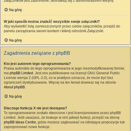
załączników jest zabronione, skontaktuj się z administratorem witryny.
Na górę
W jaki sposób można znaleźć wszystkie swoje załączniki?
Aby wyświetlić listę zamieszczonych przez ciebie załączników, przejdź do
panelu zarządzania swoim kontem i kliknij odnośnik
Załączniki
.
Na górę
Zagadnienia związane z phpBB
Kto jest autorem tego oprogramowania?
Prawa autorskie do tego oprogramowania w jego niezmodyfikowanej formie,
ma
phpBB Limited
. Jest ono publikowane na licencji GNU General Public
License wersja 2 (GPL-2.0), co w praktyce oznacza, że może być bez
ograniczeń dystrybuowane. Więcej na ten temat dowiesz się na stronie
About phpBB
.
Na górę
Dlaczego funkcja X nie jest dostępna?
To oprogramowanie zostało stworzone i jest licencjonowane przez phpBB
Limited. Jeśli uważasz, że brakuje w nim jakiejś funkcji, przejdź na stronę
phpBB Ideas Centre
, gdzie możesz zagłosować na istniejące propozycje lub
zaproponować nowe funkcje.