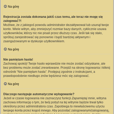
Na górę
Rejestracja została dokonana jakiś czas temu, ale teraz nie mogę się
zalogować?!
Możliwe, że z jakiegoś powodu administrator dezaktywował lub usunął twoje
konto. Wiele witryn, aby zmniejszyć rozmiar bazy danych, cyklicznie usuwa
użytkowników, którzy nic nie pisali przez dłuższy czas. Jeśli tak się stało,
spróbuj zarejestrować się ponownie i bądź bardziej aktywnym i
zaangażowanym w dyskusje użytkownikiem.
Na górę
Nie pamiętam hasła!
Zachowaj spokój! Twoje hasło wprawdzie nie może zostać odzyskane, ale
bez problemu może zostać zresetowane. Przejdź na stronę logowania i kliknij
odnośnik “Nie pamiętam hasła”. Postępuj zgodnie z instrukcjami, a
prawdopodobnie niedługo znów będziesz móc się zalogować.
Na górę
Dlaczego następuje automatyczne wylogowanie?
Jeżeli w czasie logowania nie zaznaczysz funkcji
Zapamiętaj mnie
, witryna
zachowa informację o tym, że twój pobyt na tej witrynie będzie trwał tylko
określony przez administratora czas. Zapobiega to niewłaściwemu użyciu
twojego konta przez kogoś innego. Aby pozostać zalogowanym/zalogowaną,