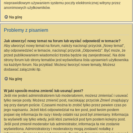
nieprawidłowym używaniem systemu poczty elektronicznej witryny przez
anonimowych użytkowników.
Na górę
Problemy z pisaniem
Jak utworzyć nowy temat na forum lub wysłać odpowiedź w temacie?
Aby utworzyć nowy temat na forum, należy nacisnąć przycisk „Nowy temat”,
aby odpowiedzieć w temacie, nacisnąć przycisk „Odpowiedz”. Być może, że
przed publikowaniem wiadomości trzeba będzie się zarejestrować. Na dole
strony forum lub strony tematów jest wyświetlana lista uprawnień użytkownika
na każdym forum. Na przykład: Możesz tworzyć nowe tematy, Możesz
dodawać załączniki itp.
Na górę
W jaki sposób można zmienić lub usunąć post?
Jeśli nie jesteś administratorem lub moderatorem, możesz zmieniać i usuwać
tylko swoje posty. Możesz zmienić post, naciskając przycisk
Zmień
znajdujący
się przy danym poście. Czasami można to zrobić tylko przez pewien czas po
jego napisaniu. Jeżeli ktoś odpowiedział na ten post, pod twoim postem
pojawi się informacja ile razy i kiedy ostatni raz post był zmieniany. Informacja
ta wyświetli się tylko wtedy, jeśli ktoś zamieścił pod tym postem kolejny post.
Jeśli post zmienił moderator lub administrator, informacja ta nie zostanie
wyświetlona. Administratorzy i moderatorzy mogą zostawić notatkę z