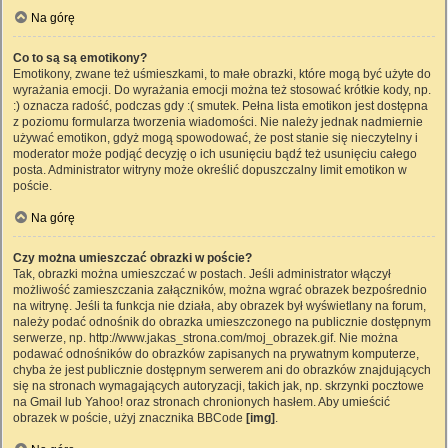
Na górę
Co to są są emotikony?
Emotikony, zwane też uśmieszkami, to małe obrazki, które mogą być użyte do
wyrażania emocji. Do wyrażania emocji można też stosować krótkie kody, np.
:) oznacza radość, podczas gdy :( smutek. Pełna lista emotikon jest dostępna
z poziomu formularza tworzenia wiadomości. Nie należy jednak nadmiernie
używać emotikon, gdyż mogą spowodować, że post stanie się nieczytelny i
moderator może podjąć decyzję o ich usunięciu bądź też usunięciu całego
posta. Administrator witryny może określić dopuszczalny limit emotikon w
poście.
Na górę
Czy można umieszczać obrazki w poście?
Tak, obrazki można umieszczać w postach. Jeśli administrator włączył
możliwość zamieszczania załączników, można wgrać obrazek bezpośrednio
na witrynę. Jeśli ta funkcja nie działa, aby obrazek był wyświetlany na forum,
należy podać odnośnik do obrazka umieszczonego na publicznie dostępnym
serwerze, np. http://www.jakas_strona.com/moj_obrazek.gif. Nie można
podawać odnośników do obrazków zapisanych na prywatnym komputerze,
chyba że jest publicznie dostępnym serwerem ani do obrazków znajdujących
się na stronach wymagających autoryzacji, takich jak, np. skrzynki pocztowe
na Gmail lub Yahoo! oraz stronach chronionych hasłem. Aby umieścić
obrazek w poście, użyj znacznika BBCode
[img]
.