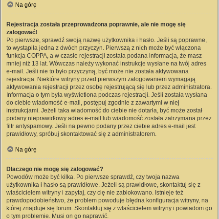
Na górę
Rejestracja została przeprowadzona poprawnie, ale nie mogę się
zalogować!
Po pierwsze, sprawdź swoją nazwę użytkownika i hasło. Jeśli są poprawne,
to wystąpiła jedna z dwóch przyczyn. Pierwszą z nich może być włączona
funkcja COPPA, a w czasie rejestracji została podana informacja, że masz
mniej niż 13 lat. Wówczas należy wykonać instrukcje wysłane na twój adres
e-mail. Jeśli nie to było przyczyną, być może nie została aktywowana
rejestracja. Niektóre witryny przed pierwszym zalogowaniem wymagają
aktywowania rejestracji przez osobę rejestrującą się lub przez administratora.
Informacja o tym była wyświetlona podczas rejestracji. Jeśli została wysłana
do ciebie wiadomość e-mail, postępuj zgodnie z zawartymi w niej
instrukcjami. Jeżeli taka wiadomość do ciebie nie dotarła, być może został
podany nieprawidłowy adres e-mail lub wiadomość została zatrzymana przez
filtr antyspamowy. Jeśli na pewno podany przez ciebie adres e-mail jest
prawidłowy, spróbuj skontaktować się z administratorem.
Na górę
Dlaczego nie mogę się zalogować?
Powodów może być kilka. Po pierwsze sprawdź, czy twoja nazwa
użytkownika i hasło są prawidłowe. Jeżeli są prawidłowe, skontaktuj się z
właścicielem witryny i zapytaj, czy cię nie zablokowano. Istnieje też
prawdopodobieństwo, że problem powoduje błędna konfiguracja witryny, na
której znajduje się forum. Skontaktuj się z właścicielem witryny i powiadom go
o tym problemie. Musi on go naprawić.