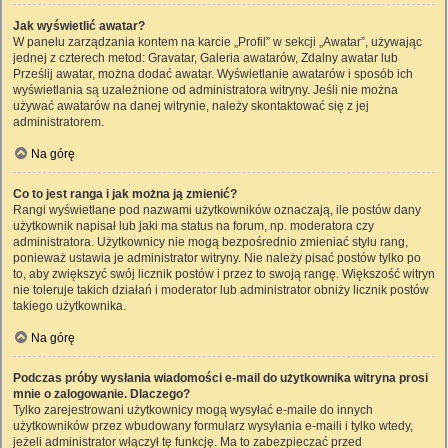
Jak wyświetlić awatar?
W panelu zarządzania kontem na karcie „Profil” w sekcji „Awatar”, używając
jednej z czterech metod: Gravatar, Galeria awatarów, Zdalny awatar lub
Prześlij awatar, można dodać awatar. Wyświetlanie awatarów i sposób ich
wyświetlania są uzależnione od administratora witryny. Jeśli nie można
używać awatarów na danej witrynie, należy skontaktować się z jej
administratorem.
Na górę
Co to jest ranga i jak można ją zmienić?
Rangi wyświetlane pod nazwami użytkowników oznaczają, ile postów dany
użytkownik napisał lub jaki ma status na forum, np. moderatora czy
administratora. Użytkownicy nie mogą bezpośrednio zmieniać stylu rang,
ponieważ ustawia je administrator witryny. Nie należy pisać postów tylko po
to, aby zwiększyć swój licznik postów i przez to swoją rangę. Większość witryn
nie toleruje takich działań i moderator lub administrator obniży licznik postów
takiego użytkownika.
Na górę
Podczas próby wysłania wiadomości e-mail do użytkownika witryna prosi
mnie o zalogowanie. Dlaczego?
Tylko zarejestrowani użytkownicy mogą wysyłać e-maile do innych
użytkowników przez wbudowany formularz wysyłania e-maili i tylko wtedy,
jeżeli administrator włączył tę funkcję. Ma to zabezpieczać przed