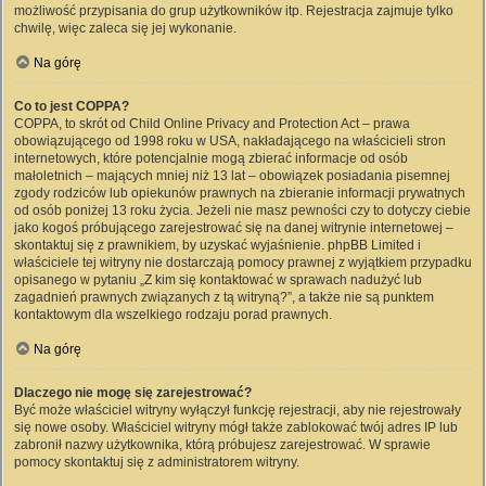
możliwość przypisania do grup użytkowników itp. Rejestracja zajmuje tylko
chwilę, więc zaleca się jej wykonanie.
Na górę
Co to jest COPPA?
COPPA, to skrót od Child Online Privacy and Protection Act – prawa
obowiązującego od 1998 roku w USA, nakładającego na właścicieli stron
internetowych, które potencjalnie mogą zbierać informacje od osób
małoletnich – mających mniej niż 13 lat – obowiązek posiadania pisemnej
zgody rodziców lub opiekunów prawnych na zbieranie informacji prywatnych
od osób poniżej 13 roku życia. Jeżeli nie masz pewności czy to dotyczy ciebie
jako kogoś próbującego zarejestrować się na danej witrynie internetowej –
skontaktuj się z prawnikiem, by uzyskać wyjaśnienie. phpBB Limited i
właściciele tej witryny nie dostarczają pomocy prawnej z wyjątkiem przypadku
opisanego w pytaniu „Z kim się kontaktować w sprawach nadużyć lub
zagadnień prawnych związanych z tą witryną?”, a także nie są punktem
kontaktowym dla wszelkiego rodzaju porad prawnych.
Na górę
Dlaczego nie mogę się zarejestrować?
Być może właściciel witryny wyłączył funkcję rejestracji, aby nie rejestrowały
się nowe osoby. Właściciel witryny mógł także zablokować twój adres IP lub
zabronił nazwy użytkownika, którą próbujesz zarejestrować. W sprawie
pomocy skontaktuj się z administratorem witryny.