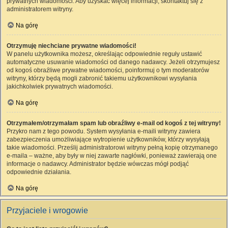
prywatnych wiadomości. Aby uzyskać więcej informacji, skontaktuj się z
administratorem witryny.
Na górę
Otrzymuję niechciane prywatne wiadomości!
W panelu użytkownika możesz, określając odpowiednie reguły ustawić
automatyczne usuwanie wiadomości od danego nadawcy. Jeżeli otrzymujesz
od kogoś obraźliwe prywatne wiadomości, poinformuj o tym moderatorów
witryny, którzy będą mogli zabronić takiemu użytkownikowi wysyłania
jakichkolwiek prywatnych wiadomości.
Na górę
Otrzymałem/otrzymałam spam lub obraźliwy e-mail od kogoś z tej witryny!
Przykro nam z tego powodu. System wysyłania e-maili witryny zawiera
zabezpieczenia umożliwiające wytropienie użytkowników, którzy wysyłają
takie wiadomości. Prześlij administratorowi witryny pełną kopię otrzymanego
e-maila – ważne, aby były w niej zawarte nagłówki, ponieważ zawierają one
informacje o nadawcy. Administrator będzie wówczas mógł podjąć
odpowiednie działania.
Na górę
Przyjaciele i wrogowie