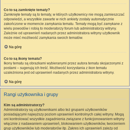
Co to są zamknięte tematy?
Zamknięte tematy są to tematy, w których użytkownicy nie mogą zamieszczać
odpowiedzi, a wszystkie zawarte w nich ankiety zostały automatycznie
zakończone w momencie zamykania tematu. Tematy mogą być zamykane z
wielu powodów i robią to moderatorzy forum lub administratorzy witryny.
Zależnie od uprawnień nadanych przez administratora witryny użytkownik
może mieć możliwość zamykania swoich tematów.
Na górę
Co to są ikony tematu?
Ikony tematu są obrazkami wybieranymi przez autora tematu skojarzonymi z
postami – sugerują ich treść. Możliwość korzystania z ikon tematu
uzależniona jest od uprawnień nadanych przez administratora witryny.
Na górę
Rangi użytkownika i grupy
Kim są administratorzy?
Administratorzy są użytkownikami albo też grupami użytkowników
posiadającymi najwyższy poziom uprawnień kontrolnych całej witryny. Mogą
oni kontrolować wszystkie zagadnienia związane z funkcjonowaniem witryny
włącznie z nadawaniem uprawnień, blokowaniem użytkowników, tworzeniem
grup użytkowników lub moderatorów itp. Zakres ich uprawnień zależy od