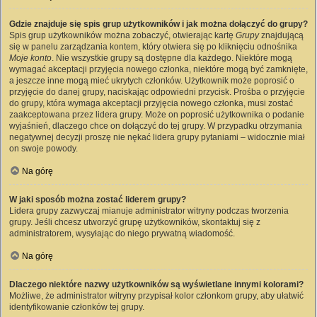
Gdzie znajduje się spis grup użytkowników i jak można dołączyć do grupy?
Spis grup użytkowników można zobaczyć, otwierając kartę
Grupy
znajdującą
się w panelu zarządzania kontem, który otwiera się po kliknięciu odnośnika
Moje konto
. Nie wszystkie grupy są dostępne dla każdego. Niektóre mogą
wymagać akceptacji przyjęcia nowego członka, niektóre mogą być zamknięte,
a jeszcze inne mogą mieć ukrytych członków. Użytkownik może poprosić o
przyjęcie do danej grupy, naciskając odpowiedni przycisk. Prośba o przyjęcie
do grupy, która wymaga akceptacji przyjęcia nowego członka, musi zostać
zaakceptowana przez lidera grupy. Może on poprosić użytkownika o podanie
wyjaśnień, dlaczego chce on dołączyć do tej grupy. W przypadku otrzymania
negatywnej decyzji proszę nie nękać lidera grupy pytaniami – widocznie miał
on swoje powody.
Na górę
W jaki sposób można zostać liderem grupy?
Lidera grupy zazwyczaj mianuje administrator witryny podczas tworzenia
grupy. Jeśli chcesz utworzyć grupę użytkowników, skontaktuj się z
administratorem, wysyłając do niego prywatną wiadomość.
Na górę
Dlaczego niektóre nazwy użytkowników są wyświetlane innymi kolorami?
Możliwe, że administrator witryny przypisał kolor członkom grupy, aby ułatwić
identyfikowanie członków tej grupy.