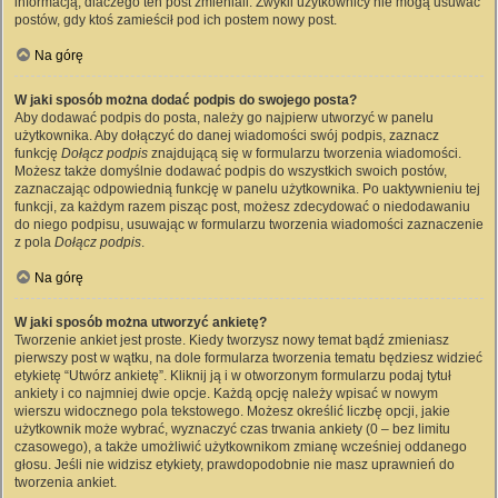
informacją, dlaczego ten post zmieniali. Zwykli użytkownicy nie mogą usuwać
postów, gdy ktoś zamieścił pod ich postem nowy post.
Na górę
W jaki sposób można dodać podpis do swojego posta?
Aby dodawać podpis do posta, należy go najpierw utworzyć w panelu
użytkownika. Aby dołączyć do danej wiadomości swój podpis, zaznacz
funkcję
Dołącz podpis
znajdującą się w formularzu tworzenia wiadomości.
Możesz także domyślnie dodawać podpis do wszystkich swoich postów,
zaznaczając odpowiednią funkcję w panelu użytkownika. Po uaktywnieniu tej
funkcji, za każdym razem pisząc post, możesz zdecydować o niedodawaniu
do niego podpisu, usuwając w formularzu tworzenia wiadomości zaznaczenie
z pola
Dołącz podpis
.
Na górę
W jaki sposób można utworzyć ankietę?
Tworzenie ankiet jest proste. Kiedy tworzysz nowy temat bądź zmieniasz
pierwszy post w wątku, na dole formularza tworzenia tematu będziesz widzieć
etykietę “Utwórz ankietę”. Kliknij ją i w otworzonym formularzu podaj tytuł
ankiety i co najmniej dwie opcje. Każdą opcję należy wpisać w nowym
wierszu widocznego pola tekstowego. Możesz określić liczbę opcji, jakie
użytkownik może wybrać, wyznaczyć czas trwania ankiety (0 – bez limitu
czasowego), a także umożliwić użytkownikom zmianę wcześniej oddanego
głosu. Jeśli nie widzisz etykiety, prawdopodobnie nie masz uprawnień do
tworzenia ankiet.