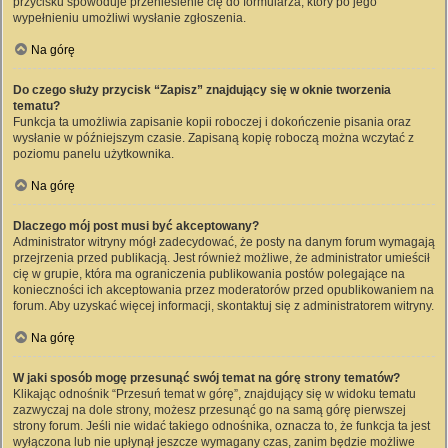
przycisku spowoduje przeniesienie cię do formularza, który po jego
wypełnieniu umożliwi wysłanie zgłoszenia.
Na górę
Do czego służy przycisk “Zapisz” znajdujący się w oknie tworzenia
tematu?
Funkcja ta umożliwia zapisanie kopii roboczej i dokończenie pisania oraz
wysłanie w późniejszym czasie. Zapisaną kopię roboczą można wczytać z
poziomu panelu użytkownika.
Na górę
Dlaczego mój post musi być akceptowany?
Administrator witryny mógł zadecydować, że posty na danym forum wymagają
przejrzenia przed publikacją. Jest również możliwe, że administrator umieścił
cię w grupie, która ma ograniczenia publikowania postów polegające na
konieczności ich akceptowania przez moderatorów przed opublikowaniem na
forum. Aby uzyskać więcej informacji, skontaktuj się z administratorem witryny.
Na górę
W jaki sposób mogę przesunąć swój temat na górę strony tematów?
Klikając odnośnik “Przesuń temat w górę”, znajdujący się w widoku tematu
zazwyczaj na dole strony, możesz przesunąć go na samą górę pierwszej
strony forum. Jeśli nie widać takiego odnośnika, oznacza to, że funkcja ta jest
wyłączona lub nie upłynął jeszcze wymagany czas, zanim będzie możliwe