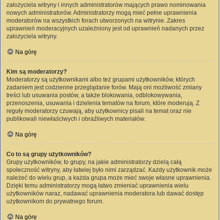
założyciela witryny i innych administratorów mających prawo nominowania
nowych administratorów. Administratorzy mogą mieć pełne uprawnienia
moderatorów na wszystkich forach utworzonych na witrynie. Zakres
uprawnień moderacyjnych uzależniony jest od uprawnień nadanych przez
założyciela witryny.
Na górę
Kim są moderatorzy?
Moderatorzy są użytkownikami albo też grupami użytkowników, których
zadaniem jest codzienne przeglądanie forów. Mają oni możliwość zmiany
treści lub usuwania postów, a także blokowania, odblokowywania,
przenoszenia, usuwania i dzielenia tematów na forum, które moderują. Z
reguły moderatorzy czuwają, aby użytkownicy pisali na temat oraz nie
publikowali niewłaściwych i obraźliwych materiałów.
Na górę
Co to są grupy użytkowników?
Grupy użytkowników, to grupy, na jakie administratorzy dzielą całą
społeczność witryny, aby łatwiej było nimi zarządzać. Każdy użytkownik może
należeć do wielu grup, a każda grupa może mieć swoje własne uprawnienia.
Dzięki temu administratorzy mogą łatwo zmieniać uprawnienia wielu
użytkowników naraz, nadawać uprawnienia moderatora lub dawać dostęp
użytkownikom do prywatnego forum.
Na górę