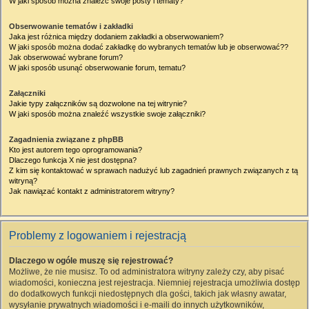
W jaki sposób można znaleźć swoje posty i tematy?
Obserwowanie tematów i zakładki
Jaka jest różnica między dodaniem zakładki a obserwowaniem?
W jaki sposób można dodać zakładkę do wybranych tematów lub je obserwować??
Jak obserwować wybrane forum?
W jaki sposób usunąć obserwowanie forum, tematu?
Załączniki
Jakie typy załączników są dozwolone na tej witrynie?
W jaki sposób można znaleźć wszystkie swoje załączniki?
Zagadnienia związane z phpBB
Kto jest autorem tego oprogramowania?
Dlaczego funkcja X nie jest dostępna?
Z kim się kontaktować w sprawach nadużyć lub zagadnień prawnych związanych z tą
witryną?
Jak nawiązać kontakt z administratorem witryny?
Problemy z logowaniem i rejestracją
Dlaczego w ogóle muszę się rejestrować?
Możliwe, że nie musisz. To od administratora witryny zależy czy, aby pisać
wiadomości, konieczna jest rejestracja. Niemniej rejestracja umożliwia dostęp
do dodatkowych funkcji niedostępnych dla gości, takich jak własny awatar,
wysyłanie prywatnych wiadomości i e-maili do innych użytkowników,