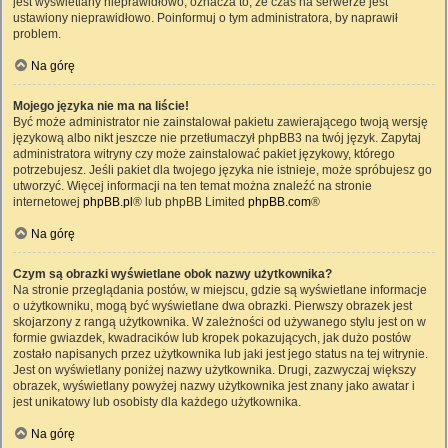
jest wyświetlany nieprawidłowo, oznacza to, że czas na serwerze jest
ustawiony nieprawidłowo. Poinformuj o tym administratora, by naprawił
problem.
Na górę
Mojego języka nie ma na liście!
Być może administrator nie zainstalował pakietu zawierającego twoją wersję
językową albo nikt jeszcze nie przetłumaczył phpBB3 na twój język. Zapytaj
administratora witryny czy może zainstalować pakiet językowy, którego
potrzebujesz. Jeśli pakiet dla twojego języka nie istnieje, może spróbujesz go
utworzyć. Więcej informacji na ten temat można znaleźć na stronie
internetowej
phpBB.pl
® lub phpBB Limited
phpBB.com
®
Na górę
Czym są obrazki wyświetlane obok nazwy użytkownika?
Na stronie przeglądania postów, w miejscu, gdzie są wyświetlane informacje
o użytkowniku, mogą być wyświetlane dwa obrazki. Pierwszy obrazek jest
skojarzony z rangą użytkownika. W zależności od używanego stylu jest on w
formie gwiazdek, kwadracików lub kropek pokazujących, jak dużo postów
zostało napisanych przez użytkownika lub jaki jest jego status na tej witrynie.
Jest on wyświetlany poniżej nazwy użytkownika. Drugi, zazwyczaj większy
obrazek, wyświetlany powyżej nazwy użytkownika jest znany jako awatar i
jest unikatowy lub osobisty dla każdego użytkownika.
Na górę