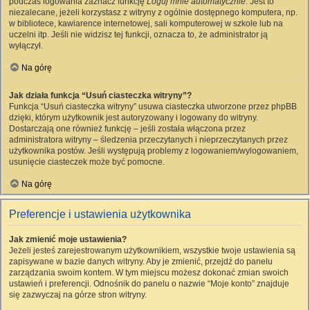
podczas logowania zaznacz funkcję
Loguj mnie automatycznie
. Jest to
niezalecane, jeżeli korzystasz z witryny z ogólnie dostępnego komputera, np.
w bibliotece, kawiarence internetowej, sali komputerowej w szkole lub na
uczelni itp. Jeśli nie widzisz tej funkcji, oznacza to, że administrator ją
wyłączył.
Na górę
Jak działa funkcja “Usuń ciasteczka witryny”?
Funkcja “Usuń ciasteczka witryny” usuwa ciasteczka utworzone przez phpBB
dzięki, którym użytkownik jest autoryzowany i logowany do witryny.
Dostarczają one również funkcję – jeśli została włączona przez
administratora witryny – śledzenia przeczytanych i nieprzeczytanych przez
użytkownika postów. Jeśli występują problemy z logowaniem/wylogowaniem,
usunięcie ciasteczek może być pomocne.
Na górę
Preferencje i ustawienia użytkownika
Jak zmienić moje ustawienia?
Jeżeli jesteś zarejestrowanym użytkownikiem, wszystkie twoje ustawienia są
zapisywane w bazie danych witryny. Aby je zmienić, przejdź do panelu
zarządzania swoim kontem. W tym miejscu możesz dokonać zmian swoich
ustawień i preferencji. Odnośnik do panelu o nazwie “Moje konto” znajduje
się zazwyczaj na górze stron witryny.