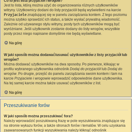
Co to jest lista przyjaciół i wrogów?
Jest to lista, którą można użyć do organizowania różnych użytkowników
witryny. Użytkownicy dodani do listy przyjaciół będą wyświetleni na karcie
Przyjaciele
znajdującej się w panelu zarządzania kontem. Z tego poziomu
można szybko sprawdzić ich status, a także wysłać prywatną wiadomość.
Zależnie od używanego stylu witryny, posty tych użytkowników mogą być
wyróżniane. Jeśli użytkownik zostanie dodany do listy wrogów, wszystkie
posty przez niego napisane domyślnie nie będą wyświetlane.
Na górę
W jaki sposób można dodawać/usuwać użytkowników z listy przyjaciół lub
wrogów?
Można dodawać użytkowników na dwa sposoby. Po pierwsze, klikając w
profilu wybranego użytkownika odnośnik
Dodaj do przyjaciół
lub
Dodaj do
wrogów
. Po drugie, przejść do panelu zarządzania swoim kontem i tam na
karcie
Przyjaciele i wrogowie
wprowadzić odpowiednie dane użytkownika.
Na tej samej karcie można także usuwać użytkowników z list.
Na górę
Przeszukiwanie forów
W jaki sposób można przeszukiwać fora?
Należy wprowadzić poszukiwaną frazę w pole wyszukiwania znajdujące się
na stronie wykazu forów, a także stronach forów i tematów. W celu uzyskania
zaawansowanych funkcji wyszukiwania należy kliknąć odnośnik