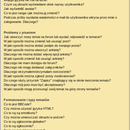
Mojego języka nie ma na liście!
Czym są obrazki wyświetlane obok nazwy użytkownika?
Jak wyświetlić awatar?
Co to jest ranga i jak można ją zmienić?
Podczas próby wysłania wiadomości e-mail do użytkownika witryna prosi mnie o
zalogowanie. Dlaczego?
Problemy z pisaniem
Jak utworzyć nowy temat na forum lub wysłać odpowiedź w temacie?
W jaki sposób można zmienić lub usunąć post?
W jaki sposób można dodać podpis do swojego posta?
W jaki sposób można utworzyć ankietę?
Dlaczego nie można dodać więcej opcji ankiety?
W jaki sposób zmienić lub usunąć ankietę?
Dlaczego nie mam dostępu do forum?
Dlaczego nie mogę dodawać załączników?
Dlaczego otrzymałem/otrzymałam ostrzeżenie?
W jaki sposób można zgłosić posty moderatorowi?
Do czego służy przycisk “Zapisz” znajdujący się w oknie tworzenia tematu?
Dlaczego mój post musi być akceptowany?
W jaki sposób mogę przesunąć swój temat na górę strony tematów?
Formatowanie i typy tematów
Co to jest BBCode?
Czy można używać języka HTML?
Co to są są emotikony?
Czy można umieszczać obrazki w poście?
Co to są ogłoszenia globalne?
Co to są ogłoszenia?