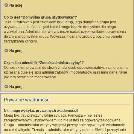
Na górę
Co to jest “Domyślna grupa użytkownika”?
Jeżeli użytkownik jest członkiem kilku grup, jego domyślna grupa jest
używana do określenia, jaki kolor i ranga będzie domyślnie dla niego
wyświetlana. Administrator witryny może nadać użytkownikowi uprawnienia
do zmiany domyślnej grupy. Wówczas można to zrobić z poziomu panelu
zarządzania kontem.
Na górę
Czym jest odnośnik “Zespół administracyjny”?
Odnośnik ten prowadzi do strony z listą osób odpowiedzialnych za forum, na
której znajduje się spis administratorów i moderatorów oraz inne dane, takie
jak fora przez nich moderowane.
Na górę
Prywatne wiadomości
Nie mogę wysyłać prywatnych wiadomości!
Mogą być trzy przyczyny takiej sytuacji. Pierwsza – nie jesteś
zarejestrowanym użytkownikiem lub nie jesteś zalogowany/zalogowana.
Druga – administrator witryny wyłączył przesyłanie prywatnych wiadomości
na całej witrynie. Trzecia – administrator witryny uniemożliwił ci przesyłanie