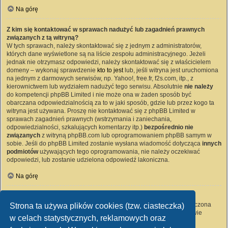
Na górę
Z kim się kontaktować w sprawach nadużyć lub zagadnień prawnych
związanych z tą witryną?
W tych sprawach, należy skontaktować się z jednym z administratorów,
których dane wyświetlone są na liście zespołu administracyjnego. Jeżeli
jednak nie otrzymasz odpowiedzi, należy skontaktować się z właścicielem
domeny – wykonaj sprawdzenie
kto to jest
lub, jeśli witryna jest uruchomiona
na jednym z darmowych serwisów, np. Yahoo!, free.fr, f2s.com, itp., z
kierownictwem lub wydziałem nadużyć tego serwisu. Absolutnie
nie należy
do kompetencji phpBB Limited i nie może ona w żaden sposób być
obarczana odpowiedzialnością za to w jaki sposób, gdzie lub przez kogo ta
witryna jest używana. Proszę nie kontaktować się z phpBB Limited w
sprawach zagadnień prawnych (wstrzymania i zaniechania,
odpowiedzialności, szkalujących komentarzy itp.)
bezpośrednio nie
związanych
z witryną phpBB.com lub oprogramowaniem phpBB samym w
sobie. Jeśli do phpBB Limited zostanie wysłana wiadomość dotycząca
innych
podmiotów
używających tego oprogramowania, nie należy oczekiwać
odpowiedzi, lub zostanie udzielona odpowiedź lakoniczna.
Na górę
Jak nawiązać kontakt z administratorem witryny?
Wszyscy użytkownicy witryny mogą używać – jeśli funkcja ta jest włączona
Strona ta używa plików cookies (tzw. ciasteczka)
przez administratora witryny – formularza „Kontakt z nami”. Członkowie
w celach statystycznych, reklamowych oraz
witryny mogą także używać odnośnika „Zespół administracyjny”.