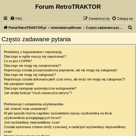
Forum RetroTRAKTOR
FAQ
Zarejestruj się
Zaloguj się
S
Portal RetroTRAKTOR.pl
retrotraktor.pl/forum
Często zadawane pytania
z
Często zadawane pytania
u
k
Problemy z logowaniem i rejestracją
Dlaczego w ogóle muszę się rejestrować?
a
Co to jest COPPA?
j
Dlaczego nie mogę się zarejestrować?
Rejestracja została przeprowadzona poprawnie, ale nie mogę się zalogować!
Dlaczego nie mogę się zalogować?
Rejestracja została dokonana jakiś czas temu, ale teraz nie mogę się zalogować?!
Nie pamiętam hasła!
Dlaczego następuje automatyczne wylogowanie?
Jak działa funkcja “Usuń ciasteczka witryny”?
Preferencje i ustawienia użytkownika
Jak zmienić moje ustawienia?
W jaki sposób można zapobiec wyświetlaniu nazwy użytkownika na liście
użytkowników przeglądających forum?
Jest wyświetlany nieprawidłowy czas!
Została wykonana zmiana strefy czasowej, a nadal jest wyświetlany nieprawidłowy
czas!