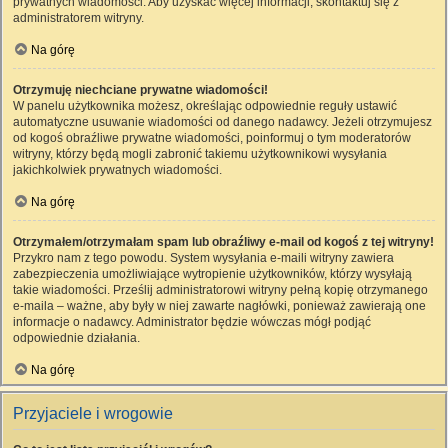
prywatnych wiadomości. Aby uzyskać więcej informacji, skontaktuj się z
administratorem witryny.
Na górę
Otrzymuję niechciane prywatne wiadomości!
W panelu użytkownika możesz, określając odpowiednie reguły ustawić
automatyczne usuwanie wiadomości od danego nadawcy. Jeżeli otrzymujesz
od kogoś obraźliwe prywatne wiadomości, poinformuj o tym moderatorów
witryny, którzy będą mogli zabronić takiemu użytkownikowi wysyłania
jakichkolwiek prywatnych wiadomości.
Na górę
Otrzymałem/otrzymałam spam lub obraźliwy e-mail od kogoś z tej witryny!
Przykro nam z tego powodu. System wysyłania e-maili witryny zawiera
zabezpieczenia umożliwiające wytropienie użytkowników, którzy wysyłają
takie wiadomości. Prześlij administratorowi witryny pełną kopię otrzymanego
e-maila – ważne, aby były w niej zawarte nagłówki, ponieważ zawierają one
informacje o nadawcy. Administrator będzie wówczas mógł podjąć
odpowiednie działania.
Na górę
Przyjaciele i wrogowie