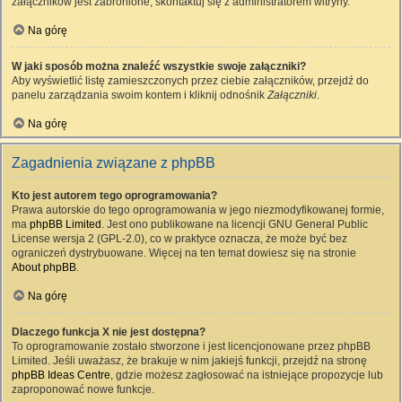
załączników jest zabronione, skontaktuj się z administratorem witryny.
Na górę
W jaki sposób można znaleźć wszystkie swoje załączniki?
Aby wyświetlić listę zamieszczonych przez ciebie załączników, przejdź do
panelu zarządzania swoim kontem i kliknij odnośnik
Załączniki
.
Na górę
Zagadnienia związane z phpBB
Kto jest autorem tego oprogramowania?
Prawa autorskie do tego oprogramowania w jego niezmodyfikowanej formie,
ma
phpBB Limited
. Jest ono publikowane na licencji GNU General Public
License wersja 2 (GPL-2.0), co w praktyce oznacza, że może być bez
ograniczeń dystrybuowane. Więcej na ten temat dowiesz się na stronie
About phpBB
.
Na górę
Dlaczego funkcja X nie jest dostępna?
To oprogramowanie zostało stworzone i jest licencjonowane przez phpBB
Limited. Jeśli uważasz, że brakuje w nim jakiejś funkcji, przejdź na stronę
phpBB Ideas Centre
, gdzie możesz zagłosować na istniejące propozycje lub
zaproponować nowe funkcje.