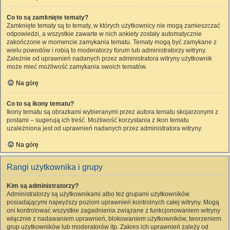
Co to są zamknięte tematy?
Zamknięte tematy są to tematy, w których użytkownicy nie mogą zamieszczać
odpowiedzi, a wszystkie zawarte w nich ankiety zostały automatycznie
zakończone w momencie zamykania tematu. Tematy mogą być zamykane z
wielu powodów i robią to moderatorzy forum lub administratorzy witryny.
Zależnie od uprawnień nadanych przez administratora witryny użytkownik
może mieć możliwość zamykania swoich tematów.
Na górę
Co to są ikony tematu?
Ikony tematu są obrazkami wybieranymi przez autora tematu skojarzonymi z
postami – sugerują ich treść. Możliwość korzystania z ikon tematu
uzależniona jest od uprawnień nadanych przez administratora witryny.
Na górę
Rangi użytkownika i grupy
Kim są administratorzy?
Administratorzy są użytkownikami albo też grupami użytkowników
posiadającymi najwyższy poziom uprawnień kontrolnych całej witryny. Mogą
oni kontrolować wszystkie zagadnienia związane z funkcjonowaniem witryny
włącznie z nadawaniem uprawnień, blokowaniem użytkowników, tworzeniem
grup użytkowników lub moderatorów itp. Zakres ich uprawnień zależy od