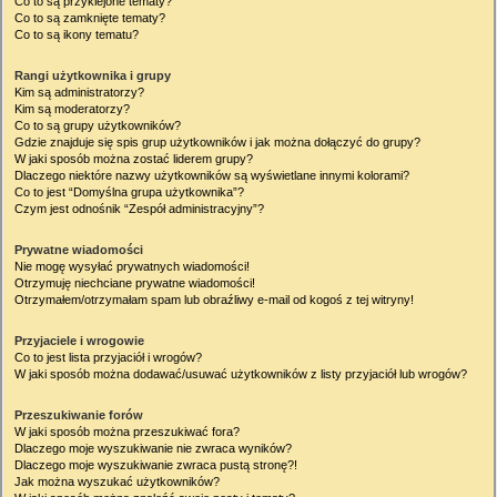
Co to są przyklejone tematy?
Co to są zamknięte tematy?
Co to są ikony tematu?
Rangi użytkownika i grupy
Kim są administratorzy?
Kim są moderatorzy?
Co to są grupy użytkowników?
Gdzie znajduje się spis grup użytkowników i jak można dołączyć do grupy?
W jaki sposób można zostać liderem grupy?
Dlaczego niektóre nazwy użytkowników są wyświetlane innymi kolorami?
Co to jest “Domyślna grupa użytkownika”?
Czym jest odnośnik “Zespół administracyjny”?
Prywatne wiadomości
Nie mogę wysyłać prywatnych wiadomości!
Otrzymuję niechciane prywatne wiadomości!
Otrzymałem/otrzymałam spam lub obraźliwy e-mail od kogoś z tej witryny!
Przyjaciele i wrogowie
Co to jest lista przyjaciół i wrogów?
W jaki sposób można dodawać/usuwać użytkowników z listy przyjaciół lub wrogów?
Przeszukiwanie forów
W jaki sposób można przeszukiwać fora?
Dlaczego moje wyszukiwanie nie zwraca wyników?
Dlaczego moje wyszukiwanie zwraca pustą stronę?!
Jak można wyszukać użytkowników?