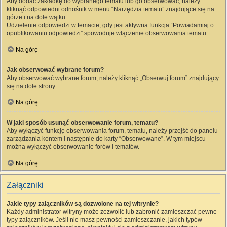
Aby dodać zakładkę do wybranego tematu lub go obserwować, należy
kliknąć odpowiedni odnośnik w menu “Narzędzia tematu” znajdujące się na
górze i na dole wątku.
Udzielenie odpowiedzi w temacie, gdy jest aktywna funkcja “Powiadamiaj o
opublikowaniu odpowiedzi” spowoduje włączenie obserwowania tematu.
Na górę
Jak obserwować wybrane forum?
Aby obserwować wybrane forum, należy kliknąć „Obserwuj forum” znajdujący
się na dole strony.
Na górę
W jaki sposób usunąć obserwowanie forum, tematu?
Aby wyłączyć funkcję obserwowania forum, tematu, należy przejść do panelu
zarządzania kontem i następnie do karty “Obserwowane”. W tym miejscu
można wyłączyć obserwowanie forów i tematów.
Na górę
Załączniki
Jakie typy załączników są dozwolone na tej witrynie?
Każdy administrator witryny może zezwolić lub zabronić zamieszczać pewne
typy załączników. Jeśli nie masz pewności zamieszczanie, jakich typów