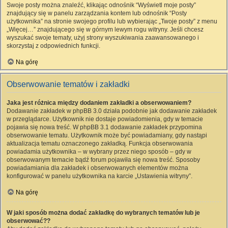
Swoje posty można znaleźć, klikając odnośnik “Wyświetl moje posty”
znajdujący się w panelu zarządzania kontem lub odnośnik “Posty
użytkownika” na stronie swojego profilu lub wybierając „Twoje posty” z menu
„Więcej…” znajdującego się w górnym lewym rogu witryny. Jeśli chcesz
wyszukać swoje tematy, użyj strony wyszukiwania zaawansowanego i
skorzystaj z odpowiednich funkcji.
Na górę
Obserwowanie tematów i zakładki
Jaka jest różnica między dodaniem zakładki a obserwowaniem?
Dodawanie zakładek w phpBB 3.0 działa podobnie jak dodawanie zakładek
w przeglądarce. Użytkownik nie dostaje powiadomienia, gdy w temacie
pojawia się nowa treść. W phpBB 3.1 dodawanie zakładek przypomina
obserwowanie tematu. Użytkownik może być powiadamiany, gdy nastąpi
aktualizacja tematu oznaczonego zakładką. Funkcja obserwowania
powiadamia użytkownika – w wybrany przez niego sposób – gdy w
obserwowanym temacie bądź forum pojawiła się nowa treść. Sposoby
powiadamiania dla zakładek i obserwowanych elementów można
konfigurować w panelu użytkownika na karcie „Ustawienia witryny”.
Na górę
W jaki sposób można dodać zakładkę do wybranych tematów lub je
obserwować??