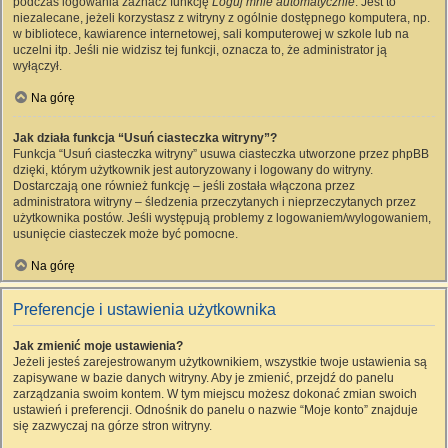
podczas logowania zaznacz funkcję
Loguj mnie automatycznie
. Jest to
niezalecane, jeżeli korzystasz z witryny z ogólnie dostępnego komputera, np.
w bibliotece, kawiarence internetowej, sali komputerowej w szkole lub na
uczelni itp. Jeśli nie widzisz tej funkcji, oznacza to, że administrator ją
wyłączył.
Na górę
Jak działa funkcja “Usuń ciasteczka witryny”?
Funkcja “Usuń ciasteczka witryny” usuwa ciasteczka utworzone przez phpBB
dzięki, którym użytkownik jest autoryzowany i logowany do witryny.
Dostarczają one również funkcję – jeśli została włączona przez
administratora witryny – śledzenia przeczytanych i nieprzeczytanych przez
użytkownika postów. Jeśli występują problemy z logowaniem/wylogowaniem,
usunięcie ciasteczek może być pomocne.
Na górę
Preferencje i ustawienia użytkownika
Jak zmienić moje ustawienia?
Jeżeli jesteś zarejestrowanym użytkownikiem, wszystkie twoje ustawienia są
zapisywane w bazie danych witryny. Aby je zmienić, przejdź do panelu
zarządzania swoim kontem. W tym miejscu możesz dokonać zmian swoich
ustawień i preferencji. Odnośnik do panelu o nazwie “Moje konto” znajduje
się zazwyczaj na górze stron witryny.