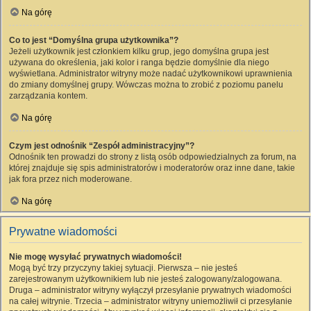
Na górę
Co to jest “Domyślna grupa użytkownika”?
Jeżeli użytkownik jest członkiem kilku grup, jego domyślna grupa jest
używana do określenia, jaki kolor i ranga będzie domyślnie dla niego
wyświetlana. Administrator witryny może nadać użytkownikowi uprawnienia
do zmiany domyślnej grupy. Wówczas można to zrobić z poziomu panelu
zarządzania kontem.
Na górę
Czym jest odnośnik “Zespół administracyjny”?
Odnośnik ten prowadzi do strony z listą osób odpowiedzialnych za forum, na
której znajduje się spis administratorów i moderatorów oraz inne dane, takie
jak fora przez nich moderowane.
Na górę
Prywatne wiadomości
Nie mogę wysyłać prywatnych wiadomości!
Mogą być trzy przyczyny takiej sytuacji. Pierwsza – nie jesteś
zarejestrowanym użytkownikiem lub nie jesteś zalogowany/zalogowana.
Druga – administrator witryny wyłączył przesyłanie prywatnych wiadomości
na całej witrynie. Trzecia – administrator witryny uniemożliwił ci przesyłanie