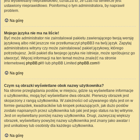
jest wyświetlany nieprawidłowo, oznacza to, że czas na serwerze jest
ustawiony nieprawidłowo. Poinformuj o tym administratora, by naprawił
problem.
Na górę
Mojego języka nie ma na liście!
Być może administrator nie zainstalował pakietu zawierającego twoją wersję
językową albo nikt jeszcze nie przetłumaczył phpBB3 na twój język. Zapytaj
administratora witryny czy może zainstalować pakiet językowy, którego
potrzebujesz. Jeśli pakiet dla twojego języka nie istnieje, może spróbujesz go
utworzyć. Więcej informacji na ten temat można znaleźć na stronie
internetowej
phpBB.pl
® lub phpBB Limited
phpBB.com
®
Na górę
Czym są obrazki wyświetlane obok nazwy użytkownika?
Na stronie przeglądania postów, w miejscu, gdzie są wyświetlane informacje
o użytkowniku, mogą być wyświetlane dwa obrazki. Pierwszy obrazek jest
skojarzony z rangą użytkownika. W zależności od używanego stylu jest on w
formie gwiazdek, kwadracików lub kropek pokazujących, jak dużo postów
zostało napisanych przez użytkownika lub jaki jest jego status na tej witrynie.
Jest on wyświetlany poniżej nazwy użytkownika. Drugi, zazwyczaj większy
obrazek, wyświetlany powyżej nazwy użytkownika jest znany jako awatar i
jest unikatowy lub osobisty dla każdego użytkownika.
Na górę