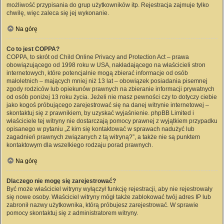
możliwość przypisania do grup użytkowników itp. Rejestracja zajmuje tylko
chwilę, więc zaleca się jej wykonanie.
Na górę
Co to jest COPPA?
COPPA, to skrót od Child Online Privacy and Protection Act – prawa
obowiązującego od 1998 roku w USA, nakładającego na właścicieli stron
internetowych, które potencjalnie mogą zbierać informacje od osób
małoletnich – mających mniej niż 13 lat – obowiązek posiadania pisemnej
zgody rodziców lub opiekunów prawnych na zbieranie informacji prywatnych
od osób poniżej 13 roku życia. Jeżeli nie masz pewności czy to dotyczy ciebie
jako kogoś próbującego zarejestrować się na danej witrynie internetowej –
skontaktuj się z prawnikiem, by uzyskać wyjaśnienie. phpBB Limited i
właściciele tej witryny nie dostarczają pomocy prawnej z wyjątkiem przypadku
opisanego w pytaniu „Z kim się kontaktować w sprawach nadużyć lub
zagadnień prawnych związanych z tą witryną?”, a także nie są punktem
kontaktowym dla wszelkiego rodzaju porad prawnych.
Na górę
Dlaczego nie mogę się zarejestrować?
Być może właściciel witryny wyłączył funkcję rejestracji, aby nie rejestrowały
się nowe osoby. Właściciel witryny mógł także zablokować twój adres IP lub
zabronił nazwy użytkownika, którą próbujesz zarejestrować. W sprawie
pomocy skontaktuj się z administratorem witryny.