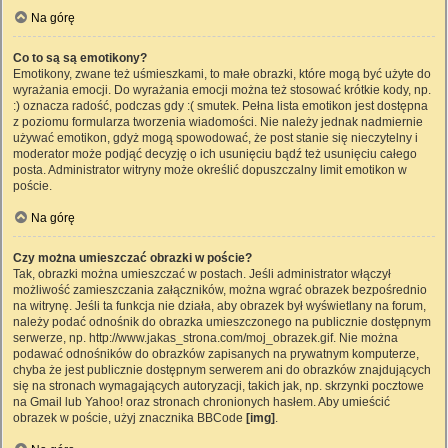
Na górę
Co to są są emotikony?
Emotikony, zwane też uśmieszkami, to małe obrazki, które mogą być użyte do
wyrażania emocji. Do wyrażania emocji można też stosować krótkie kody, np.
:) oznacza radość, podczas gdy :( smutek. Pełna lista emotikon jest dostępna
z poziomu formularza tworzenia wiadomości. Nie należy jednak nadmiernie
używać emotikon, gdyż mogą spowodować, że post stanie się nieczytelny i
moderator może podjąć decyzję o ich usunięciu bądź też usunięciu całego
posta. Administrator witryny może określić dopuszczalny limit emotikon w
poście.
Na górę
Czy można umieszczać obrazki w poście?
Tak, obrazki można umieszczać w postach. Jeśli administrator włączył
możliwość zamieszczania załączników, można wgrać obrazek bezpośrednio
na witrynę. Jeśli ta funkcja nie działa, aby obrazek był wyświetlany na forum,
należy podać odnośnik do obrazka umieszczonego na publicznie dostępnym
serwerze, np. http://www.jakas_strona.com/moj_obrazek.gif. Nie można
podawać odnośników do obrazków zapisanych na prywatnym komputerze,
chyba że jest publicznie dostępnym serwerem ani do obrazków znajdujących
się na stronach wymagających autoryzacji, takich jak, np. skrzynki pocztowe
na Gmail lub Yahoo! oraz stronach chronionych hasłem. Aby umieścić
obrazek w poście, użyj znacznika BBCode
[img]
.