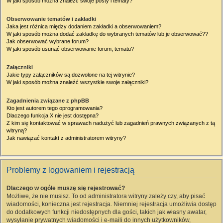
W jaki sposób można znaleźć swoje posty i tematy?
Obserwowanie tematów i zakładki
Jaka jest różnica między dodaniem zakładki a obserwowaniem?
W jaki sposób można dodać zakładkę do wybranych tematów lub je obserwować??
Jak obserwować wybrane forum?
W jaki sposób usunąć obserwowanie forum, tematu?
Załączniki
Jakie typy załączników są dozwolone na tej witrynie?
W jaki sposób można znaleźć wszystkie swoje załączniki?
Zagadnienia związane z phpBB
Kto jest autorem tego oprogramowania?
Dlaczego funkcja X nie jest dostępna?
Z kim się kontaktować w sprawach nadużyć lub zagadnień prawnych związanych z tą
witryną?
Jak nawiązać kontakt z administratorem witryny?
Problemy z logowaniem i rejestracją
Dlaczego w ogóle muszę się rejestrować?
Możliwe, że nie musisz. To od administratora witryny zależy czy, aby pisać
wiadomości, konieczna jest rejestracja. Niemniej rejestracja umożliwia dostęp
do dodatkowych funkcji niedostępnych dla gości, takich jak własny awatar,
wysyłanie prywatnych wiadomości i e-maili do innych użytkowników,