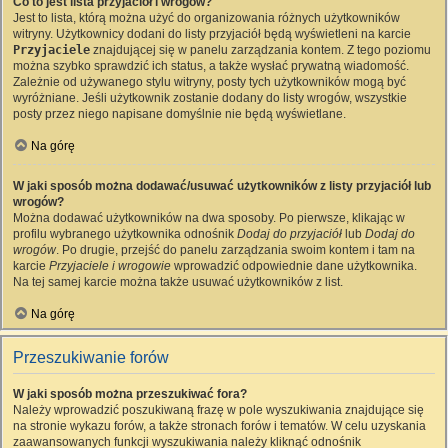
Co to jest lista przyjaciół i wrogów?
Jest to lista, którą można użyć do organizowania różnych użytkowników
witryny. Użytkownicy dodani do listy przyjaciół będą wyświetleni na karcie
Przyjaciele
znajdującej się w panelu zarządzania kontem. Z tego poziomu
można szybko sprawdzić ich status, a także wysłać prywatną wiadomość.
Zależnie od używanego stylu witryny, posty tych użytkowników mogą być
wyróżniane. Jeśli użytkownik zostanie dodany do listy wrogów, wszystkie
posty przez niego napisane domyślnie nie będą wyświetlane.
Na górę
W jaki sposób można dodawać/usuwać użytkowników z listy przyjaciół lub
wrogów?
Można dodawać użytkowników na dwa sposoby. Po pierwsze, klikając w
profilu wybranego użytkownika odnośnik
Dodaj do przyjaciół
lub
Dodaj do
wrogów
. Po drugie, przejść do panelu zarządzania swoim kontem i tam na
karcie
Przyjaciele i wrogowie
wprowadzić odpowiednie dane użytkownika.
Na tej samej karcie można także usuwać użytkowników z list.
Na górę
Przeszukiwanie forów
W jaki sposób można przeszukiwać fora?
Należy wprowadzić poszukiwaną frazę w pole wyszukiwania znajdujące się
na stronie wykazu forów, a także stronach forów i tematów. W celu uzyskania
zaawansowanych funkcji wyszukiwania należy kliknąć odnośnik