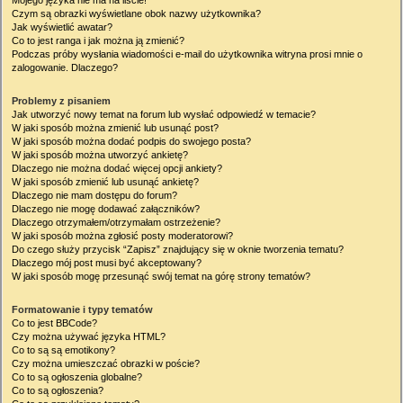
Mojego języka nie ma na liście!
Czym są obrazki wyświetlane obok nazwy użytkownika?
Jak wyświetlić awatar?
Co to jest ranga i jak można ją zmienić?
Podczas próby wysłania wiadomości e-mail do użytkownika witryna prosi mnie o
zalogowanie. Dlaczego?
Problemy z pisaniem
Jak utworzyć nowy temat na forum lub wysłać odpowiedź w temacie?
W jaki sposób można zmienić lub usunąć post?
W jaki sposób można dodać podpis do swojego posta?
W jaki sposób można utworzyć ankietę?
Dlaczego nie można dodać więcej opcji ankiety?
W jaki sposób zmienić lub usunąć ankietę?
Dlaczego nie mam dostępu do forum?
Dlaczego nie mogę dodawać załączników?
Dlaczego otrzymałem/otrzymałam ostrzeżenie?
W jaki sposób można zgłosić posty moderatorowi?
Do czego służy przycisk “Zapisz” znajdujący się w oknie tworzenia tematu?
Dlaczego mój post musi być akceptowany?
W jaki sposób mogę przesunąć swój temat na górę strony tematów?
Formatowanie i typy tematów
Co to jest BBCode?
Czy można używać języka HTML?
Co to są są emotikony?
Czy można umieszczać obrazki w poście?
Co to są ogłoszenia globalne?
Co to są ogłoszenia?