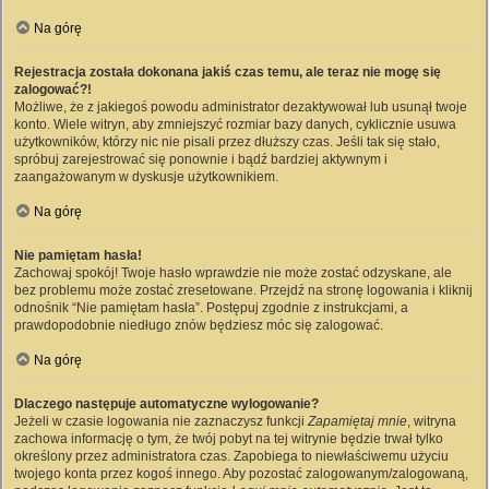
Na górę
Rejestracja została dokonana jakiś czas temu, ale teraz nie mogę się
zalogować?!
Możliwe, że z jakiegoś powodu administrator dezaktywował lub usunął twoje
konto. Wiele witryn, aby zmniejszyć rozmiar bazy danych, cyklicznie usuwa
użytkowników, którzy nic nie pisali przez dłuższy czas. Jeśli tak się stało,
spróbuj zarejestrować się ponownie i bądź bardziej aktywnym i
zaangażowanym w dyskusje użytkownikiem.
Na górę
Nie pamiętam hasła!
Zachowaj spokój! Twoje hasło wprawdzie nie może zostać odzyskane, ale
bez problemu może zostać zresetowane. Przejdź na stronę logowania i kliknij
odnośnik “Nie pamiętam hasła”. Postępuj zgodnie z instrukcjami, a
prawdopodobnie niedługo znów będziesz móc się zalogować.
Na górę
Dlaczego następuje automatyczne wylogowanie?
Jeżeli w czasie logowania nie zaznaczysz funkcji
Zapamiętaj mnie
, witryna
zachowa informację o tym, że twój pobyt na tej witrynie będzie trwał tylko
określony przez administratora czas. Zapobiega to niewłaściwemu użyciu
twojego konta przez kogoś innego. Aby pozostać zalogowanym/zalogowaną,