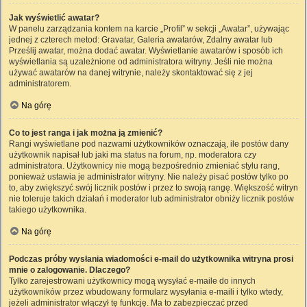
Jak wyświetlić awatar?
W panelu zarządzania kontem na karcie „Profil” w sekcji „Awatar”, używając
jednej z czterech metod: Gravatar, Galeria awatarów, Zdalny awatar lub
Prześlij awatar, można dodać awatar. Wyświetlanie awatarów i sposób ich
wyświetlania są uzależnione od administratora witryny. Jeśli nie można
używać awatarów na danej witrynie, należy skontaktować się z jej
administratorem.
Na górę
Co to jest ranga i jak można ją zmienić?
Rangi wyświetlane pod nazwami użytkowników oznaczają, ile postów dany
użytkownik napisał lub jaki ma status na forum, np. moderatora czy
administratora. Użytkownicy nie mogą bezpośrednio zmieniać stylu rang,
ponieważ ustawia je administrator witryny. Nie należy pisać postów tylko po
to, aby zwiększyć swój licznik postów i przez to swoją rangę. Większość witryn
nie toleruje takich działań i moderator lub administrator obniży licznik postów
takiego użytkownika.
Na górę
Podczas próby wysłania wiadomości e-mail do użytkownika witryna prosi
mnie o zalogowanie. Dlaczego?
Tylko zarejestrowani użytkownicy mogą wysyłać e-maile do innych
użytkowników przez wbudowany formularz wysyłania e-maili i tylko wtedy,
jeżeli administrator włączył tę funkcję. Ma to zabezpieczać przed