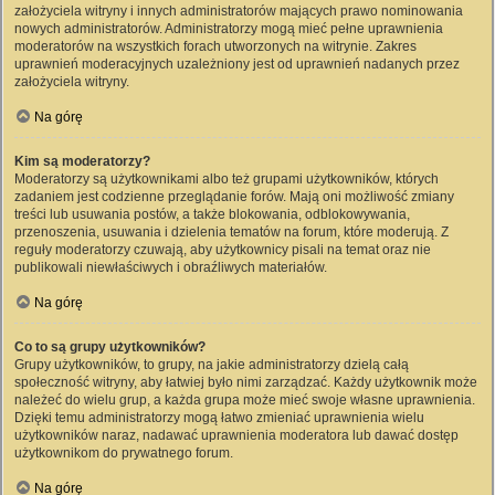
założyciela witryny i innych administratorów mających prawo nominowania
nowych administratorów. Administratorzy mogą mieć pełne uprawnienia
moderatorów na wszystkich forach utworzonych na witrynie. Zakres
uprawnień moderacyjnych uzależniony jest od uprawnień nadanych przez
założyciela witryny.
Na górę
Kim są moderatorzy?
Moderatorzy są użytkownikami albo też grupami użytkowników, których
zadaniem jest codzienne przeglądanie forów. Mają oni możliwość zmiany
treści lub usuwania postów, a także blokowania, odblokowywania,
przenoszenia, usuwania i dzielenia tematów na forum, które moderują. Z
reguły moderatorzy czuwają, aby użytkownicy pisali na temat oraz nie
publikowali niewłaściwych i obraźliwych materiałów.
Na górę
Co to są grupy użytkowników?
Grupy użytkowników, to grupy, na jakie administratorzy dzielą całą
społeczność witryny, aby łatwiej było nimi zarządzać. Każdy użytkownik może
należeć do wielu grup, a każda grupa może mieć swoje własne uprawnienia.
Dzięki temu administratorzy mogą łatwo zmieniać uprawnienia wielu
użytkowników naraz, nadawać uprawnienia moderatora lub dawać dostęp
użytkownikom do prywatnego forum.
Na górę