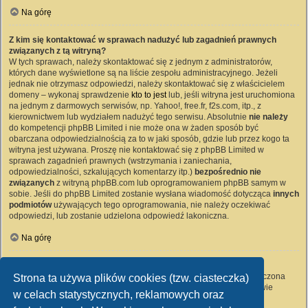
Na górę
Z kim się kontaktować w sprawach nadużyć lub zagadnień prawnych
związanych z tą witryną?
W tych sprawach, należy skontaktować się z jednym z administratorów,
których dane wyświetlone są na liście zespołu administracyjnego. Jeżeli
jednak nie otrzymasz odpowiedzi, należy skontaktować się z właścicielem
domeny – wykonaj sprawdzenie
kto to jest
lub, jeśli witryna jest uruchomiona
na jednym z darmowych serwisów, np. Yahoo!, free.fr, f2s.com, itp., z
kierownictwem lub wydziałem nadużyć tego serwisu. Absolutnie
nie należy
do kompetencji phpBB Limited i nie może ona w żaden sposób być
obarczana odpowiedzialnością za to w jaki sposób, gdzie lub przez kogo ta
witryna jest używana. Proszę nie kontaktować się z phpBB Limited w
sprawach zagadnień prawnych (wstrzymania i zaniechania,
odpowiedzialności, szkalujących komentarzy itp.)
bezpośrednio nie
związanych
z witryną phpBB.com lub oprogramowaniem phpBB samym w
sobie. Jeśli do phpBB Limited zostanie wysłana wiadomość dotycząca
innych
podmiotów
używających tego oprogramowania, nie należy oczekiwać
odpowiedzi, lub zostanie udzielona odpowiedź lakoniczna.
Na górę
Jak nawiązać kontakt z administratorem witryny?
Wszyscy użytkownicy witryny mogą używać – jeśli funkcja ta jest włączona
Strona ta używa plików cookies (tzw. ciasteczka)
przez administratora witryny – formularza „Kontakt z nami”. Członkowie
w celach statystycznych, reklamowych oraz
witryny mogą także używać odnośnika „Zespół administracyjny”.