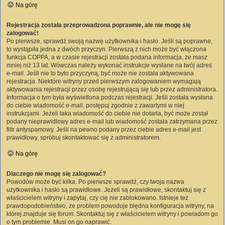
Na górę
Rejestracja została przeprowadzona poprawnie, ale nie mogę się
zalogować!
Po pierwsze, sprawdź swoją nazwę użytkownika i hasło. Jeśli są poprawne,
to wystąpiła jedna z dwóch przyczyn. Pierwszą z nich może być włączona
funkcja COPPA, a w czasie rejestracji została podana informacja, że masz
mniej niż 13 lat. Wówczas należy wykonać instrukcje wysłane na twój adres
e-mail. Jeśli nie to było przyczyną, być może nie została aktywowana
rejestracja. Niektóre witryny przed pierwszym zalogowaniem wymagają
aktywowania rejestracji przez osobę rejestrującą się lub przez administratora.
Informacja o tym była wyświetlona podczas rejestracji. Jeśli została wysłana
do ciebie wiadomość e-mail, postępuj zgodnie z zawartymi w niej
instrukcjami. Jeżeli taka wiadomość do ciebie nie dotarła, być może został
podany nieprawidłowy adres e-mail lub wiadomość została zatrzymana przez
filtr antyspamowy. Jeśli na pewno podany przez ciebie adres e-mail jest
prawidłowy, spróbuj skontaktować się z administratorem.
Na górę
Dlaczego nie mogę się zalogować?
Powodów może być kilka. Po pierwsze sprawdź, czy twoja nazwa
użytkownika i hasło są prawidłowe. Jeżeli są prawidłowe, skontaktuj się z
właścicielem witryny i zapytaj, czy cię nie zablokowano. Istnieje też
prawdopodobieństwo, że problem powoduje błędna konfiguracja witryny, na
której znajduje się forum. Skontaktuj się z właścicielem witryny i powiadom go
o tym problemie. Musi on go naprawić.