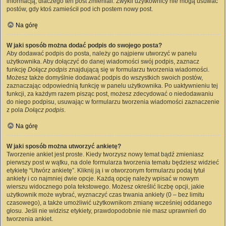
informacją, dlaczego ten post zmieniali. Zwykli użytkownicy nie mogą usuwać
postów, gdy ktoś zamieścił pod ich postem nowy post.
Na górę
W jaki sposób można dodać podpis do swojego posta?
Aby dodawać podpis do posta, należy go najpierw utworzyć w panelu
użytkownika. Aby dołączyć do danej wiadomości swój podpis, zaznacz
funkcję
Dołącz podpis
znajdującą się w formularzu tworzenia wiadomości.
Możesz także domyślnie dodawać podpis do wszystkich swoich postów,
zaznaczając odpowiednią funkcję w panelu użytkownika. Po uaktywnieniu tej
funkcji, za każdym razem pisząc post, możesz zdecydować o niedodawaniu
do niego podpisu, usuwając w formularzu tworzenia wiadomości zaznaczenie
z pola
Dołącz podpis
.
Na górę
W jaki sposób można utworzyć ankietę?
Tworzenie ankiet jest proste. Kiedy tworzysz nowy temat bądź zmieniasz
pierwszy post w wątku, na dole formularza tworzenia tematu będziesz widzieć
etykietę “Utwórz ankietę”. Kliknij ją i w otworzonym formularzu podaj tytuł
ankiety i co najmniej dwie opcje. Każdą opcję należy wpisać w nowym
wierszu widocznego pola tekstowego. Możesz określić liczbę opcji, jakie
użytkownik może wybrać, wyznaczyć czas trwania ankiety (0 – bez limitu
czasowego), a także umożliwić użytkownikom zmianę wcześniej oddanego
głosu. Jeśli nie widzisz etykiety, prawdopodobnie nie masz uprawnień do
tworzenia ankiet.