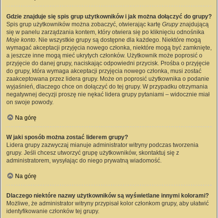
Gdzie znajduje się spis grup użytkowników i jak można dołączyć do grupy?
Spis grup użytkowników można zobaczyć, otwierając kartę
Grupy
znajdującą
się w panelu zarządzania kontem, który otwiera się po kliknięciu odnośnika
Moje konto
. Nie wszystkie grupy są dostępne dla każdego. Niektóre mogą
wymagać akceptacji przyjęcia nowego członka, niektóre mogą być zamknięte,
a jeszcze inne mogą mieć ukrytych członków. Użytkownik może poprosić o
przyjęcie do danej grupy, naciskając odpowiedni przycisk. Prośba o przyjęcie
do grupy, która wymaga akceptacji przyjęcia nowego członka, musi zostać
zaakceptowana przez lidera grupy. Może on poprosić użytkownika o podanie
wyjaśnień, dlaczego chce on dołączyć do tej grupy. W przypadku otrzymania
negatywnej decyzji proszę nie nękać lidera grupy pytaniami – widocznie miał
on swoje powody.
Na górę
W jaki sposób można zostać liderem grupy?
Lidera grupy zazwyczaj mianuje administrator witryny podczas tworzenia
grupy. Jeśli chcesz utworzyć grupę użytkowników, skontaktuj się z
administratorem, wysyłając do niego prywatną wiadomość.
Na górę
Dlaczego niektóre nazwy użytkowników są wyświetlane innymi kolorami?
Możliwe, że administrator witryny przypisał kolor członkom grupy, aby ułatwić
identyfikowanie członków tej grupy.