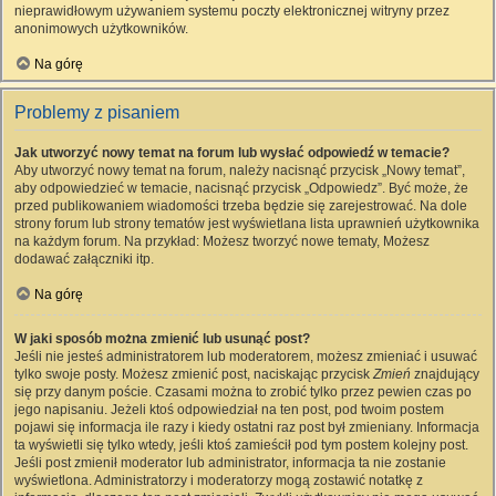
nieprawidłowym używaniem systemu poczty elektronicznej witryny przez
anonimowych użytkowników.
Na górę
Problemy z pisaniem
Jak utworzyć nowy temat na forum lub wysłać odpowiedź w temacie?
Aby utworzyć nowy temat na forum, należy nacisnąć przycisk „Nowy temat”,
aby odpowiedzieć w temacie, nacisnąć przycisk „Odpowiedz”. Być może, że
przed publikowaniem wiadomości trzeba będzie się zarejestrować. Na dole
strony forum lub strony tematów jest wyświetlana lista uprawnień użytkownika
na każdym forum. Na przykład: Możesz tworzyć nowe tematy, Możesz
dodawać załączniki itp.
Na górę
W jaki sposób można zmienić lub usunąć post?
Jeśli nie jesteś administratorem lub moderatorem, możesz zmieniać i usuwać
tylko swoje posty. Możesz zmienić post, naciskając przycisk
Zmień
znajdujący
się przy danym poście. Czasami można to zrobić tylko przez pewien czas po
jego napisaniu. Jeżeli ktoś odpowiedział na ten post, pod twoim postem
pojawi się informacja ile razy i kiedy ostatni raz post był zmieniany. Informacja
ta wyświetli się tylko wtedy, jeśli ktoś zamieścił pod tym postem kolejny post.
Jeśli post zmienił moderator lub administrator, informacja ta nie zostanie
wyświetlona. Administratorzy i moderatorzy mogą zostawić notatkę z