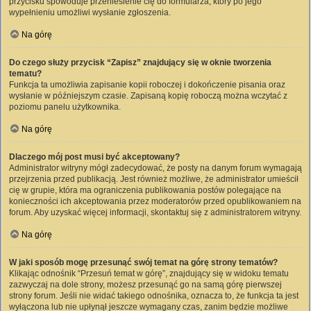
przycisku spowoduje przeniesienie cię do formularza, który po jego
wypełnieniu umożliwi wysłanie zgłoszenia.
Na górę
Do czego służy przycisk “Zapisz” znajdujący się w oknie tworzenia
tematu?
Funkcja ta umożliwia zapisanie kopii roboczej i dokończenie pisania oraz
wysłanie w późniejszym czasie. Zapisaną kopię roboczą można wczytać z
poziomu panelu użytkownika.
Na górę
Dlaczego mój post musi być akceptowany?
Administrator witryny mógł zadecydować, że posty na danym forum wymagają
przejrzenia przed publikacją. Jest również możliwe, że administrator umieścił
cię w grupie, która ma ograniczenia publikowania postów polegające na
konieczności ich akceptowania przez moderatorów przed opublikowaniem na
forum. Aby uzyskać więcej informacji, skontaktuj się z administratorem witryny.
Na górę
W jaki sposób mogę przesunąć swój temat na górę strony tematów?
Klikając odnośnik “Przesuń temat w górę”, znajdujący się w widoku tematu
zazwyczaj na dole strony, możesz przesunąć go na samą górę pierwszej
strony forum. Jeśli nie widać takiego odnośnika, oznacza to, że funkcja ta jest
wyłączona lub nie upłynął jeszcze wymagany czas, zanim będzie możliwe