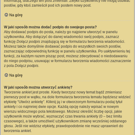
informacją, dlaczego ten post zmieniali. Zwykli użytkownicy nie mogą usuwać
postów, gdy ktoś zamieścił pod ich postem nowy post.
Na górę
W jaki sposób można dodać podpis do swojego posta?
Aby dodawać podpis do posta, należy go najpierw utworzyć w panelu
użytkownika. Aby dołączyć do danej wiadomości swój podpis, zaznacz
funkcję
Dołącz podpis
znajdującą się w formularzu tworzenia wiadomości.
Możesz także domyślnie dodawać podpis do wszystkich swoich postów,
zaznaczając odpowiednią funkcję w panelu użytkownika. Po uaktywnieniu tej
funkcji, za każdym razem pisząc post, możesz zdecydować o niedodawaniu
do niego podpisu, usuwając w formularzu tworzenia wiadomości zaznaczenie
z pola
Dołącz podpis
.
Na górę
W jaki sposób można utworzyć ankietę?
Tworzenie ankiet jest proste. Kiedy tworzysz nowy temat bądź zmieniasz
pierwszy post w wątku, na dole formularza tworzenia tematu będziesz widzieć
etykietę “Utwórz ankietę”. Kliknij ją i w otworzonym formularzu podaj tytuł
ankiety i co najmniej dwie opcje. Każdą opcję należy wpisać w nowym
wierszu widocznego pola tekstowego. Możesz określić liczbę opcji, jakie
użytkownik może wybrać, wyznaczyć czas trwania ankiety (0 – bez limitu
czasowego), a także umożliwić użytkownikom zmianę wcześniej oddanego
głosu. Jeśli nie widzisz etykiety, prawdopodobnie nie masz uprawnień do
tworzenia ankiet.