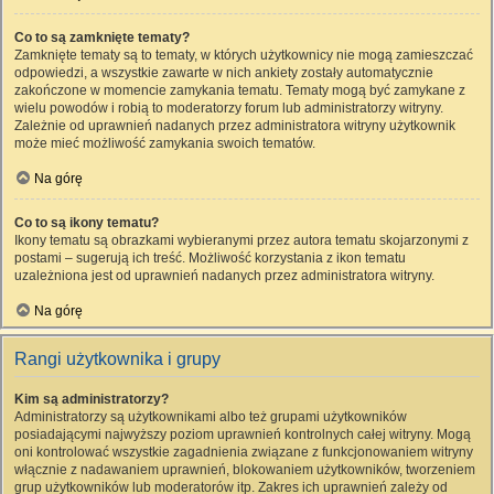
Co to są zamknięte tematy?
Zamknięte tematy są to tematy, w których użytkownicy nie mogą zamieszczać
odpowiedzi, a wszystkie zawarte w nich ankiety zostały automatycznie
zakończone w momencie zamykania tematu. Tematy mogą być zamykane z
wielu powodów i robią to moderatorzy forum lub administratorzy witryny.
Zależnie od uprawnień nadanych przez administratora witryny użytkownik
może mieć możliwość zamykania swoich tematów.
Na górę
Co to są ikony tematu?
Ikony tematu są obrazkami wybieranymi przez autora tematu skojarzonymi z
postami – sugerują ich treść. Możliwość korzystania z ikon tematu
uzależniona jest od uprawnień nadanych przez administratora witryny.
Na górę
Rangi użytkownika i grupy
Kim są administratorzy?
Administratorzy są użytkownikami albo też grupami użytkowników
posiadającymi najwyższy poziom uprawnień kontrolnych całej witryny. Mogą
oni kontrolować wszystkie zagadnienia związane z funkcjonowaniem witryny
włącznie z nadawaniem uprawnień, blokowaniem użytkowników, tworzeniem
grup użytkowników lub moderatorów itp. Zakres ich uprawnień zależy od