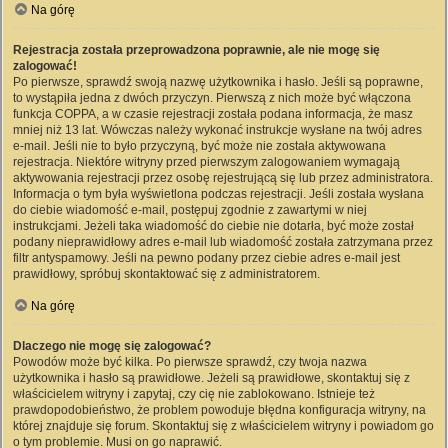
Na górę
Rejestracja została przeprowadzona poprawnie, ale nie mogę się
zalogować!
Po pierwsze, sprawdź swoją nazwę użytkownika i hasło. Jeśli są poprawne,
to wystąpiła jedna z dwóch przyczyn. Pierwszą z nich może być włączona
funkcja COPPA, a w czasie rejestracji została podana informacja, że masz
mniej niż 13 lat. Wówczas należy wykonać instrukcje wysłane na twój adres
e-mail. Jeśli nie to było przyczyną, być może nie została aktywowana
rejestracja. Niektóre witryny przed pierwszym zalogowaniem wymagają
aktywowania rejestracji przez osobę rejestrującą się lub przez administratora.
Informacja o tym była wyświetlona podczas rejestracji. Jeśli została wysłana
do ciebie wiadomość e-mail, postępuj zgodnie z zawartymi w niej
instrukcjami. Jeżeli taka wiadomość do ciebie nie dotarła, być może został
podany nieprawidłowy adres e-mail lub wiadomość została zatrzymana przez
filtr antyspamowy. Jeśli na pewno podany przez ciebie adres e-mail jest
prawidłowy, spróbuj skontaktować się z administratorem.
Na górę
Dlaczego nie mogę się zalogować?
Powodów może być kilka. Po pierwsze sprawdź, czy twoja nazwa
użytkownika i hasło są prawidłowe. Jeżeli są prawidłowe, skontaktuj się z
właścicielem witryny i zapytaj, czy cię nie zablokowano. Istnieje też
prawdopodobieństwo, że problem powoduje błędna konfiguracja witryny, na
której znajduje się forum. Skontaktuj się z właścicielem witryny i powiadom go
o tym problemie. Musi on go naprawić.