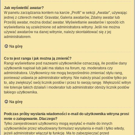
Jak wyświetlić awatar?
W panelu zarządzania kontem na karcie „Profil” w sekcji „Awatar”, używając
jednej z czterech metod: Gravatar, Galeria awatarów, Zdalny awatar lub
Prześlij awatar, można dodać awatar. Wyświetlanie awatarów i sposób ich
wyświetlania są uzależnione od administratora witryny. Jeśli nie można
używać awatarów na danej witrynie, należy skontaktować się z jej
administratorem.
Na górę
Co to jest ranga i jak można ją zmienić?
Rangi wyświetlane pod nazwami użytkowników oznaczają, ile postów dany
użytkownik napisał lub jaki ma status na forum, np. moderatora czy
administratora. Użytkownicy nie mogą bezpośrednio zmieniać stylu rang,
ponieważ ustawia je administrator witryny. Nie należy pisać postów tylko po
to, aby zwiększyć swój licznik postów i przez to swoją rangę. Większość witryn
nie toleruje takich działań i moderator lub administrator obniży licznik postów
takiego użytkownika.
Na górę
Podczas próby wysłania wiadomości e-mail do użytkownika witryna prosi
mnie o zalogowanie. Dlaczego?
Tylko zarejestrowani użytkownicy mogą wysyłać e-maile do innych
użytkowników przez wbudowany formularz wysyłania e-maili i tylko wtedy,
jeżeli administrator włączył tę funkcję. Ma to zabezpieczać przed