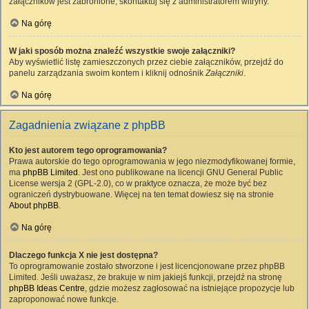
załączników jest zabronione, skontaktuj się z administratorem witryny.
Na górę
W jaki sposób można znaleźć wszystkie swoje załączniki?
Aby wyświetlić listę zamieszczonych przez ciebie załączników, przejdź do
panelu zarządzania swoim kontem i kliknij odnośnik
Załączniki
.
Na górę
Zagadnienia związane z phpBB
Kto jest autorem tego oprogramowania?
Prawa autorskie do tego oprogramowania w jego niezmodyfikowanej formie,
ma
phpBB Limited
. Jest ono publikowane na licencji GNU General Public
License wersja 2 (GPL-2.0), co w praktyce oznacza, że może być bez
ograniczeń dystrybuowane. Więcej na ten temat dowiesz się na stronie
About phpBB
.
Na górę
Dlaczego funkcja X nie jest dostępna?
To oprogramowanie zostało stworzone i jest licencjonowane przez phpBB
Limited. Jeśli uważasz, że brakuje w nim jakiejś funkcji, przejdź na stronę
phpBB Ideas Centre
, gdzie możesz zagłosować na istniejące propozycje lub
zaproponować nowe funkcje.