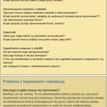
W jaki sposób można znaleźć swoje posty i tematy?
Obserwowanie tematów i zakładki
Jaka jest różnica między dodaniem zakładki a obserwowaniem?
W jaki sposób można dodać zakładkę do wybranych tematów lub je obserwować??
Jak obserwować wybrane forum?
W jaki sposób usunąć obserwowanie forum, tematu?
Załączniki
Jakie typy załączników są dozwolone na tej witrynie?
W jaki sposób można znaleźć wszystkie swoje załączniki?
Zagadnienia związane z phpBB
Kto jest autorem tego oprogramowania?
Dlaczego funkcja X nie jest dostępna?
Z kim się kontaktować w sprawach nadużyć lub zagadnień prawnych związanych z tą
witryną?
Jak nawiązać kontakt z administratorem witryny?
Problemy z logowaniem i rejestracją
Dlaczego w ogóle muszę się rejestrować?
Możliwe, że nie musisz. To od administratora witryny zależy czy, aby pisać
wiadomości, konieczna jest rejestracja. Niemniej rejestracja umożliwia dostęp
do dodatkowych funkcji niedostępnych dla gości, takich jak własny awatar,
wysyłanie prywatnych wiadomości i e-maili do innych użytkowników,