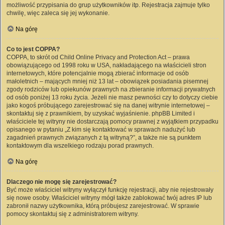
możliwość przypisania do grup użytkowników itp. Rejestracja zajmuje tylko
chwilę, więc zaleca się jej wykonanie.
Na górę
Co to jest COPPA?
COPPA, to skrót od Child Online Privacy and Protection Act – prawa
obowiązującego od 1998 roku w USA, nakładającego na właścicieli stron
internetowych, które potencjalnie mogą zbierać informacje od osób
małoletnich – mających mniej niż 13 lat – obowiązek posiadania pisemnej
zgody rodziców lub opiekunów prawnych na zbieranie informacji prywatnych
od osób poniżej 13 roku życia. Jeżeli nie masz pewności czy to dotyczy ciebie
jako kogoś próbującego zarejestrować się na danej witrynie internetowej –
skontaktuj się z prawnikiem, by uzyskać wyjaśnienie. phpBB Limited i
właściciele tej witryny nie dostarczają pomocy prawnej z wyjątkiem przypadku
opisanego w pytaniu „Z kim się kontaktować w sprawach nadużyć lub
zagadnień prawnych związanych z tą witryną?”, a także nie są punktem
kontaktowym dla wszelkiego rodzaju porad prawnych.
Na górę
Dlaczego nie mogę się zarejestrować?
Być może właściciel witryny wyłączył funkcję rejestracji, aby nie rejestrowały
się nowe osoby. Właściciel witryny mógł także zablokować twój adres IP lub
zabronił nazwy użytkownika, którą próbujesz zarejestrować. W sprawie
pomocy skontaktuj się z administratorem witryny.