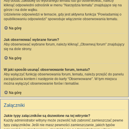
Aby dodać zakładkę do wybranego tematu lub go obserwować, należy
kliknąć odpowiedni odnośnik w menu “Narzędzia tematu” znajdujące się na
górze i na dole wątku.
Udzielenie odpowiedzi w temacie, gdy jest aktywna funkcja “Powiadamiaj o
opublikowaniu odpowiedzi” spowoduje włączenie obserwowania tematu.
Na górę
Jak obserwować wybrane forum?
Aby obserwować wybrane forum, należy kliknąć „Obserwuj forum” znajdujący
się na dole strony.
Na górę
W jaki sposób usunąć obserwowanie forum, tematu?
Aby wyłączyć funkcję obserwowania forum, tematu, należy przejść do panelu
zarządzania kontem i następnie do karty “Obserwowane”. W tym miejscu
można wyłączyć obserwowanie forów i tematów.
Na górę
Załączniki
Jakie typy załączników są dozwolone na tej witrynie?
Każdy administrator witryny może zezwolić lub zabronić zamieszczać pewne
typy załączników. Jeśli nie masz pewności zamieszczanie, jakich typów