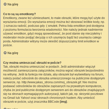
Na górę
Co to są są emotikony?
Emotikony, zwane też uśmieszkami, to małe obrazki, które mogą być użyte do
wyrażania emocji. Do wyrażania emocji można też stosować krótkie kody, np.
:) oznacza radość, podczas gdy :( smutek. Pełna lista emotikon jest dostępna
z poziomu formularza tworzenia wiadomości. Nie należy jednak nadmiernie
używać emotikon, gdyż mogą spowodować, że post stanie się nieczytelny i
moderator może podjąć decyzję o ich usunięciu bądź też usunięciu całego
posta. Administrator witryny może określić dopuszczalny limit emotikon w
poście.
Na górę
Czy można umieszczać obrazki w poście?
Tak, obrazki można umieszczać w postach. Jeśli administrator włączył
możliwość zamieszczania załączników, można wgrać obrazek bezpośrednio
na witrynę. Jeśli ta funkcja nie działa, aby obrazek był wyświetlany na forum,
należy podać odnośnik do obrazka umieszczonego na publicznie dostępnym
serwerze, np. http://www.jakas_strona.com/moj_obrazek.gif. Nie można
podawać odnośników do obrazków zapisanych na prywatnym komputerze,
chyba że jest publicznie dostępnym serwerem ani do obrazków znajdujących
się na stronach wymagających autoryzacji, takich jak, np. skrzynki pocztowe
na Gmail lub Yahoo! oraz stronach chronionych hasłem. Aby umieścić
obrazek w poście, użyj znacznika BBCode
[img]
.