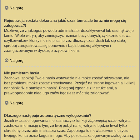
Na górę
Rejestracja została dokonana jakiś czas temu, ale teraz nie mogę się
zalogować?!
Możliwe, że z jakiegoś powodu administrator dezaktywował lub usunął twoje
konto. Wiele witryn, aby zmniejszyć rozmiar bazy danych, cyklicznie usuwa
użytkowników, którzy nic nie pisali przez dłuższy czas. Jeśli tak się stało,
spróbuj zarejestrować się ponownie i bądź bardziej aktywnym i
zaangażowanym w dyskusje użytkownikiem.
Na górę
Nie pamiętam hasła!
Zachowaj spokój! Twoje hasło wprawdzie nie może zostać odzyskane, ale
bez problemu może zostać zresetowane. Przejdź na stronę logowania i kliknij
odnośnik “Nie pamiętam hasła”. Postępuj zgodnie z instrukcjami, a
prawdopodobnie niedługo znów będziesz móc się zalogować.
Na górę
Dlaczego następuje automatyczne wylogowanie?
Jeżeli w czasie logowania nie zaznaczysz funkcji
Zapamiętaj mnie
, witryna
zachowa informację o tym, że twój pobyt na tej witrynie będzie trwał tylko
określony przez administratora czas. Zapobiega to niewłaściwemu użyciu
twojego konta przez kogoś innego. Aby pozostać zalogowanym/zalogowaną,