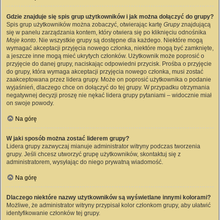
Gdzie znajduje się spis grup użytkowników i jak można dołączyć do grupy?
Spis grup użytkowników można zobaczyć, otwierając kartę
Grupy
znajdującą
się w panelu zarządzania kontem, który otwiera się po kliknięciu odnośnika
Moje konto
. Nie wszystkie grupy są dostępne dla każdego. Niektóre mogą
wymagać akceptacji przyjęcia nowego członka, niektóre mogą być zamknięte,
a jeszcze inne mogą mieć ukrytych członków. Użytkownik może poprosić o
przyjęcie do danej grupy, naciskając odpowiedni przycisk. Prośba o przyjęcie
do grupy, która wymaga akceptacji przyjęcia nowego członka, musi zostać
zaakceptowana przez lidera grupy. Może on poprosić użytkownika o podanie
wyjaśnień, dlaczego chce on dołączyć do tej grupy. W przypadku otrzymania
negatywnej decyzji proszę nie nękać lidera grupy pytaniami – widocznie miał
on swoje powody.
Na górę
W jaki sposób można zostać liderem grupy?
Lidera grupy zazwyczaj mianuje administrator witryny podczas tworzenia
grupy. Jeśli chcesz utworzyć grupę użytkowników, skontaktuj się z
administratorem, wysyłając do niego prywatną wiadomość.
Na górę
Dlaczego niektóre nazwy użytkowników są wyświetlane innymi kolorami?
Możliwe, że administrator witryny przypisał kolor członkom grupy, aby ułatwić
identyfikowanie członków tej grupy.