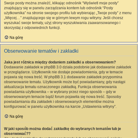
Swoje posty można znaleźć, klikając odnośnik “Wyświetl moje posty”
znajdujący się w panelu zarządzania kontem lub odnośnik “Posty
użytkownika” na stronie swojego profilu lub wybierając „Twoje posty” z menu
„Więcej…” znajdującego się w górnym lewym rogu witryny. Jeśli chcesz
wyszukać swoje tematy, użyj strony wyszukiwania zaawansowanego i
skorzystaj z odpowiednich funkcji.
Na górę
Obserwowanie tematów i zakładki
Jaka jest różnica między dodaniem zakładki a obserwowaniem?
Dodawanie zakładek w phpBB 3.0 działa podobnie jak dodawanie zakładek
w przeglądarce. Użytkownik nie dostaje powiadomienia, gdy w temacie
pojawia się nowa treść. W phpBB 3.1 dodawanie zakładek przypomina
obserwowanie tematu. Użytkownik może być powiadamiany, gdy nastąpi
aktualizacja tematu oznaczonego zakładką. Funkcja obserwowania
powiadamia użytkownika – w wybrany przez niego sposób – gdy w
obserwowanym temacie bądź forum pojawiła się nowa treść. Sposoby
powiadamiania dla zakładek i obserwowanych elementów można
konfigurować w panelu użytkownika na karcie „Ustawienia witryny”.
Na górę
W jaki sposób można dodać zakładkę do wybranych tematów lub je
obserwować??