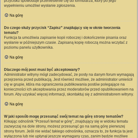
przycisku spowoduje przeniesienie cię do formularza, który po jego
wypełnieniu umożliwi wysłanie zgłoszenia.
Na górę
Do czego służy przycisk “Zapisz” znajdujący się w oknie tworzenia
tematu?
Funkcja ta umożliwia zapisanie kopii roboczej i dokończenie pisania oraz
wysłanie w późniejszym czasie. Zapisaną kopię roboczą można wczytać z
poziomu panelu użytkownika.
Na górę
Dlaczego mój post musi być akceptowany?
Administrator witryny mógł zadecydować, że posty na danym forum wymagają
przejrzenia przed publikacją. Jest również możliwe, że administrator umieścił
cię w grupie, która ma ograniczenia publikowania postów polegające na
konieczności ich akceptowania przez moderatorów przed opublikowaniem na
forum. Aby uzyskać więcej informacji, skontaktuj się z administratorem witryny.
Na górę
W jaki sposób mogę przesunąć swój temat na górę strony tematów?
Klikając odnośnik “Przesuń temat w górę”, znajdujący się w widoku tematu
zazwyczaj na dole strony, możesz przesunąć go na samą górę pierwszej
strony forum. Jeśli nie widać takiego odnośnika, oznacza to, że funkcja ta jest
wyłączona lub nie upłynął jeszcze wymagany czas, zanim będzie możliwe