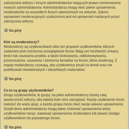
założyciela witryny i innych administratorów mających prawo nominowania
nowych administratorów. Administratorzy mogą mieć pełne uprawnienia
moderatorów na wszystkich forach utworzonych na witrynie. Zakres
uprawnień moderacyjnych uzależniony jest od uprawnień nadanych przez
założyciela witryny.
Na górę
Kim są moderatorzy?
Moderatorzy są użytkownikami albo też grupami użytkowników, których
zadaniem jest codzienne przeglądanie forów. Mają oni możliwość zmiany
treści lub usuwania postów, a także blokowania, odblokowywania,
przenoszenia, usuwania i dzielenia tematów na forum, które moderują. Z
reguły moderatorzy czuwają, aby użytkownicy pisali na temat oraz nie
publikowali niewłaściwych i obraźliwych materiałów.
Na górę
Co to są grupy użytkowników?
Grupy użytkowników, to grupy, na jakie administratorzy dzielą całą
społeczność witryny, aby łatwiej było nimi zarządzać. Każdy użytkownik może
należeć do wielu grup, a każda grupa może mieć swoje własne uprawnienia.
Dzięki temu administratorzy mogą łatwo zmieniać uprawnienia wielu
użytkowników naraz, nadawać uprawnienia moderatora lub dawać dostęp
użytkownikom do prywatnego forum.
Na górę