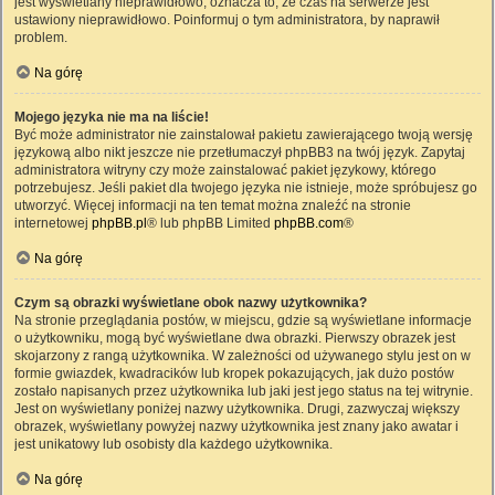
jest wyświetlany nieprawidłowo, oznacza to, że czas na serwerze jest
ustawiony nieprawidłowo. Poinformuj o tym administratora, by naprawił
problem.
Na górę
Mojego języka nie ma na liście!
Być może administrator nie zainstalował pakietu zawierającego twoją wersję
językową albo nikt jeszcze nie przetłumaczył phpBB3 na twój język. Zapytaj
administratora witryny czy może zainstalować pakiet językowy, którego
potrzebujesz. Jeśli pakiet dla twojego języka nie istnieje, może spróbujesz go
utworzyć. Więcej informacji na ten temat można znaleźć na stronie
internetowej
phpBB.pl
® lub phpBB Limited
phpBB.com
®
Na górę
Czym są obrazki wyświetlane obok nazwy użytkownika?
Na stronie przeglądania postów, w miejscu, gdzie są wyświetlane informacje
o użytkowniku, mogą być wyświetlane dwa obrazki. Pierwszy obrazek jest
skojarzony z rangą użytkownika. W zależności od używanego stylu jest on w
formie gwiazdek, kwadracików lub kropek pokazujących, jak dużo postów
zostało napisanych przez użytkownika lub jaki jest jego status na tej witrynie.
Jest on wyświetlany poniżej nazwy użytkownika. Drugi, zazwyczaj większy
obrazek, wyświetlany powyżej nazwy użytkownika jest znany jako awatar i
jest unikatowy lub osobisty dla każdego użytkownika.
Na górę