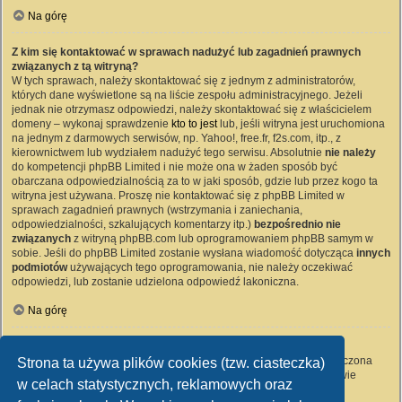
Na górę
Z kim się kontaktować w sprawach nadużyć lub zagadnień prawnych
związanych z tą witryną?
W tych sprawach, należy skontaktować się z jednym z administratorów,
których dane wyświetlone są na liście zespołu administracyjnego. Jeżeli
jednak nie otrzymasz odpowiedzi, należy skontaktować się z właścicielem
domeny – wykonaj sprawdzenie
kto to jest
lub, jeśli witryna jest uruchomiona
na jednym z darmowych serwisów, np. Yahoo!, free.fr, f2s.com, itp., z
kierownictwem lub wydziałem nadużyć tego serwisu. Absolutnie
nie należy
do kompetencji phpBB Limited i nie może ona w żaden sposób być
obarczana odpowiedzialnością za to w jaki sposób, gdzie lub przez kogo ta
witryna jest używana. Proszę nie kontaktować się z phpBB Limited w
sprawach zagadnień prawnych (wstrzymania i zaniechania,
odpowiedzialności, szkalujących komentarzy itp.)
bezpośrednio nie
związanych
z witryną phpBB.com lub oprogramowaniem phpBB samym w
sobie. Jeśli do phpBB Limited zostanie wysłana wiadomość dotycząca
innych
podmiotów
używających tego oprogramowania, nie należy oczekiwać
odpowiedzi, lub zostanie udzielona odpowiedź lakoniczna.
Na górę
Jak nawiązać kontakt z administratorem witryny?
Wszyscy użytkownicy witryny mogą używać – jeśli funkcja ta jest włączona
Strona ta używa plików cookies (tzw. ciasteczka)
przez administratora witryny – formularza „Kontakt z nami”. Członkowie
w celach statystycznych, reklamowych oraz
witryny mogą także używać odnośnika „Zespół administracyjny”.