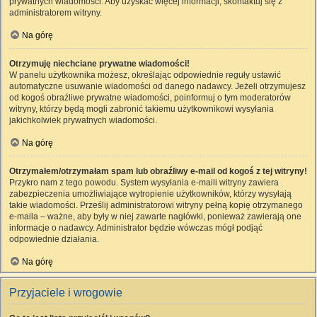
prywatnych wiadomości. Aby uzyskać więcej informacji, skontaktuj się z
administratorem witryny.
Na górę
Otrzymuję niechciane prywatne wiadomości!
W panelu użytkownika możesz, określając odpowiednie reguły ustawić
automatyczne usuwanie wiadomości od danego nadawcy. Jeżeli otrzymujesz
od kogoś obraźliwe prywatne wiadomości, poinformuj o tym moderatorów
witryny, którzy będą mogli zabronić takiemu użytkownikowi wysyłania
jakichkolwiek prywatnych wiadomości.
Na górę
Otrzymałem/otrzymałam spam lub obraźliwy e-mail od kogoś z tej witryny!
Przykro nam z tego powodu. System wysyłania e-maili witryny zawiera
zabezpieczenia umożliwiające wytropienie użytkowników, którzy wysyłają
takie wiadomości. Prześlij administratorowi witryny pełną kopię otrzymanego
e-maila – ważne, aby były w niej zawarte nagłówki, ponieważ zawierają one
informacje o nadawcy. Administrator będzie wówczas mógł podjąć
odpowiednie działania.
Na górę
Przyjaciele i wrogowie