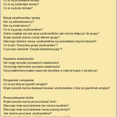
Co to są przyklejone tematy?
Co to są zamknięte tematy?
Co to są ikony tematu?
Rangi użytkownika i grupy
Kim są administratorzy?
Kim są moderatorzy?
Co to są grupy użytkowników?
Gdzie znajduje się spis grup użytkowników i jak można dołączyć do grupy?
W jaki sposób można zostać liderem grupy?
Dlaczego niektóre nazwy użytkowników są wyświetlane innymi kolorami?
Co to jest “Domyślna grupa użytkownika”?
Czym jest odnośnik “Zespół administracyjny”?
Prywatne wiadomości
Nie mogę wysyłać prywatnych wiadomości!
Otrzymuję niechciane prywatne wiadomości!
Otrzymałem/otrzymałam spam lub obraźliwy e-mail od kogoś z tej witryny!
Przyjaciele i wrogowie
Co to jest lista przyjaciół i wrogów?
W jaki sposób można dodawać/usuwać użytkowników z listy przyjaciół lub wrogów?
Przeszukiwanie forów
W jaki sposób można przeszukiwać fora?
Dlaczego moje wyszukiwanie nie zwraca wyników?
Dlaczego moje wyszukiwanie zwraca pustą stronę?!
Jak można wyszukać użytkowników?