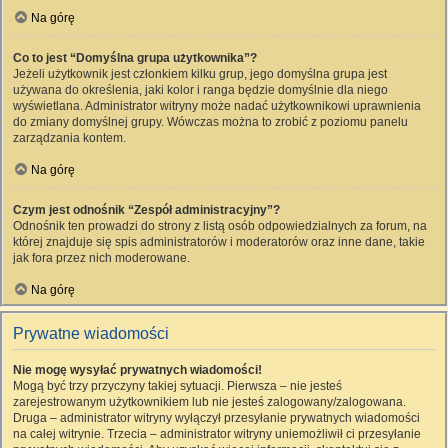
Na górę
Co to jest “Domyślna grupa użytkownika”?
Jeżeli użytkownik jest członkiem kilku grup, jego domyślna grupa jest
używana do określenia, jaki kolor i ranga będzie domyślnie dla niego
wyświetlana. Administrator witryny może nadać użytkownikowi uprawnienia
do zmiany domyślnej grupy. Wówczas można to zrobić z poziomu panelu
zarządzania kontem.
Na górę
Czym jest odnośnik “Zespół administracyjny”?
Odnośnik ten prowadzi do strony z listą osób odpowiedzialnych za forum, na
której znajduje się spis administratorów i moderatorów oraz inne dane, takie
jak fora przez nich moderowane.
Na górę
Prywatne wiadomości
Nie mogę wysyłać prywatnych wiadomości!
Mogą być trzy przyczyny takiej sytuacji. Pierwsza – nie jesteś
zarejestrowanym użytkownikiem lub nie jesteś zalogowany/zalogowana.
Druga – administrator witryny wyłączył przesyłanie prywatnych wiadomości
na całej witrynie. Trzecia – administrator witryny uniemożliwił ci przesyłanie