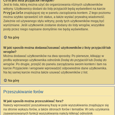
Co to jest lista przyjaciół i wrogów?
Jest to lista, którą można użyć do organizowania różnych użytkowników
witryny. Użytkownicy dodani do listy przyjaciół będą wyświetleni na karcie
Przyjaciele
znajdującej się w panelu zarządzania kontem. Z tego poziomu
można szybko sprawdzić ich status, a także wysłać prywatną wiadomość.
Zależnie od używanego stylu witryny, posty tych użytkowników mogą być
wyróżniane. Jeśli użytkownik zostanie dodany do listy wrogów, wszystkie
posty przez niego napisane domyślnie nie będą wyświetlane.
Na górę
W jaki sposób można dodawać/usuwać użytkowników z listy przyjaciół lub
wrogów?
Można dodawać użytkowników na dwa sposoby. Po pierwsze, klikając w
profilu wybranego użytkownika odnośnik
Dodaj do przyjaciół
lub
Dodaj do
wrogów
. Po drugie, przejść do panelu zarządzania swoim kontem i tam na
karcie
Przyjaciele i wrogowie
wprowadzić odpowiednie dane użytkownika.
Na tej samej karcie można także usuwać użytkowników z list.
Na górę
Przeszukiwanie forów
W jaki sposób można przeszukiwać fora?
Należy wprowadzić poszukiwaną frazę w pole wyszukiwania znajdujące się
na stronie wykazu forów, a także stronach forów i tematów. W celu uzyskania
zaawansowanych funkcji wyszukiwania należy kliknąć odnośnik