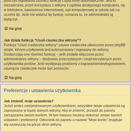
podczas logowania zaznacz funkcję
Loguj mnie automatycznie
. Jest to
niezalecane, jeżeli korzystasz z witryny z ogólnie dostępnego komputera, np.
w bibliotece, kawiarence internetowej, sali komputerowej w szkole lub na
uczelni itp. Jeśli nie widzisz tej funkcji, oznacza to, że administrator ją
wyłączył.
Na górę
Jak działa funkcja “Usuń ciasteczka witryny”?
Funkcja “Usuń ciasteczka witryny” usuwa ciasteczka utworzone przez phpBB
dzięki, którym użytkownik jest autoryzowany i logowany do witryny.
Dostarczają one również funkcję – jeśli została włączona przez
administratora witryny – śledzenia przeczytanych i nieprzeczytanych przez
użytkownika postów. Jeśli występują problemy z logowaniem/wylogowaniem,
usunięcie ciasteczek może być pomocne.
Na górę
Preferencje i ustawienia użytkownika
Jak zmienić moje ustawienia?
Jeżeli jesteś zarejestrowanym użytkownikiem, wszystkie twoje ustawienia są
zapisywane w bazie danych witryny. Aby je zmienić, przejdź do panelu
zarządzania swoim kontem. W tym miejscu możesz dokonać zmian swoich
ustawień i preferencji. Odnośnik do panelu o nazwie “Moje konto” znajduje
się zazwyczaj na górze stron witryny.