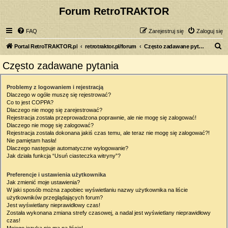
Forum RetroTRAKTOR
FAQ
Zarejestruj się
Zaloguj się
S
Portal RetroTRAKTOR.pl
retrotraktor.pl/forum
Często zadawane pytania
z
Często zadawane pytania
u
k
Problemy z logowaniem i rejestracją
Dlaczego w ogóle muszę się rejestrować?
a
Co to jest COPPA?
j
Dlaczego nie mogę się zarejestrować?
Rejestracja została przeprowadzona poprawnie, ale nie mogę się zalogować!
Dlaczego nie mogę się zalogować?
Rejestracja została dokonana jakiś czas temu, ale teraz nie mogę się zalogować?!
Nie pamiętam hasła!
Dlaczego następuje automatyczne wylogowanie?
Jak działa funkcja “Usuń ciasteczka witryny”?
Preferencje i ustawienia użytkownika
Jak zmienić moje ustawienia?
W jaki sposób można zapobiec wyświetlaniu nazwy użytkownika na liście
użytkowników przeglądających forum?
Jest wyświetlany nieprawidłowy czas!
Została wykonana zmiana strefy czasowej, a nadal jest wyświetlany nieprawidłowy
czas!