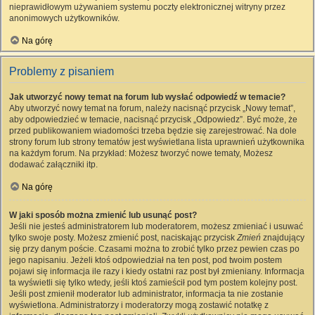
nieprawidłowym używaniem systemu poczty elektronicznej witryny przez
anonimowych użytkowników.
Na górę
Problemy z pisaniem
Jak utworzyć nowy temat na forum lub wysłać odpowiedź w temacie?
Aby utworzyć nowy temat na forum, należy nacisnąć przycisk „Nowy temat”,
aby odpowiedzieć w temacie, nacisnąć przycisk „Odpowiedz”. Być może, że
przed publikowaniem wiadomości trzeba będzie się zarejestrować. Na dole
strony forum lub strony tematów jest wyświetlana lista uprawnień użytkownika
na każdym forum. Na przykład: Możesz tworzyć nowe tematy, Możesz
dodawać załączniki itp.
Na górę
W jaki sposób można zmienić lub usunąć post?
Jeśli nie jesteś administratorem lub moderatorem, możesz zmieniać i usuwać
tylko swoje posty. Możesz zmienić post, naciskając przycisk
Zmień
znajdujący
się przy danym poście. Czasami można to zrobić tylko przez pewien czas po
jego napisaniu. Jeżeli ktoś odpowiedział na ten post, pod twoim postem
pojawi się informacja ile razy i kiedy ostatni raz post był zmieniany. Informacja
ta wyświetli się tylko wtedy, jeśli ktoś zamieścił pod tym postem kolejny post.
Jeśli post zmienił moderator lub administrator, informacja ta nie zostanie
wyświetlona. Administratorzy i moderatorzy mogą zostawić notatkę z