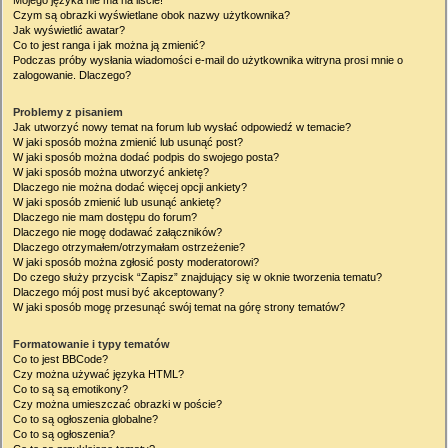
Mojego języka nie ma na liście!
Czym są obrazki wyświetlane obok nazwy użytkownika?
Jak wyświetlić awatar?
Co to jest ranga i jak można ją zmienić?
Podczas próby wysłania wiadomości e-mail do użytkownika witryna prosi mnie o
zalogowanie. Dlaczego?
Problemy z pisaniem
Jak utworzyć nowy temat na forum lub wysłać odpowiedź w temacie?
W jaki sposób można zmienić lub usunąć post?
W jaki sposób można dodać podpis do swojego posta?
W jaki sposób można utworzyć ankietę?
Dlaczego nie można dodać więcej opcji ankiety?
W jaki sposób zmienić lub usunąć ankietę?
Dlaczego nie mam dostępu do forum?
Dlaczego nie mogę dodawać załączników?
Dlaczego otrzymałem/otrzymałam ostrzeżenie?
W jaki sposób można zgłosić posty moderatorowi?
Do czego służy przycisk “Zapisz” znajdujący się w oknie tworzenia tematu?
Dlaczego mój post musi być akceptowany?
W jaki sposób mogę przesunąć swój temat na górę strony tematów?
Formatowanie i typy tematów
Co to jest BBCode?
Czy można używać języka HTML?
Co to są są emotikony?
Czy można umieszczać obrazki w poście?
Co to są ogłoszenia globalne?
Co to są ogłoszenia?