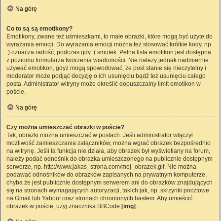
Na górę
Co to są są emotikony?
Emotikony, zwane też uśmieszkami, to małe obrazki, które mogą być użyte do
wyrażania emocji. Do wyrażania emocji można też stosować krótkie kody, np.
:) oznacza radość, podczas gdy :( smutek. Pełna lista emotikon jest dostępna
z poziomu formularza tworzenia wiadomości. Nie należy jednak nadmiernie
używać emotikon, gdyż mogą spowodować, że post stanie się nieczytelny i
moderator może podjąć decyzję o ich usunięciu bądź też usunięciu całego
posta. Administrator witryny może określić dopuszczalny limit emotikon w
poście.
Na górę
Czy można umieszczać obrazki w poście?
Tak, obrazki można umieszczać w postach. Jeśli administrator włączył
możliwość zamieszczania załączników, można wgrać obrazek bezpośrednio
na witrynę. Jeśli ta funkcja nie działa, aby obrazek był wyświetlany na forum,
należy podać odnośnik do obrazka umieszczonego na publicznie dostępnym
serwerze, np. http://www.jakas_strona.com/moj_obrazek.gif. Nie można
podawać odnośników do obrazków zapisanych na prywatnym komputerze,
chyba że jest publicznie dostępnym serwerem ani do obrazków znajdujących
się na stronach wymagających autoryzacji, takich jak, np. skrzynki pocztowe
na Gmail lub Yahoo! oraz stronach chronionych hasłem. Aby umieścić
obrazek w poście, użyj znacznika BBCode
[img]
.