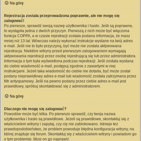
Na górę
Rejestracja została przeprowadzona poprawnie, ale nie mogę się
zalogować!
Po pierwsze, sprawdź swoją nazwę użytkownika i hasło. Jeśli są poprawne,
to wystąpiła jedna z dwóch przyczyn. Pierwszą z nich może być włączona
funkcja COPPA, a w czasie rejestracji została podana informacja, że masz
mniej niż 13 lat. Wówczas należy wykonać instrukcje wysłane na twój adres
e-mail. Jeśli nie to było przyczyną, być może nie została aktywowana
rejestracja. Niektóre witryny przed pierwszym zalogowaniem wymagają
aktywowania rejestracji przez osobę rejestrującą się lub przez administratora.
Informacja o tym była wyświetlona podczas rejestracji. Jeśli została wysłana
do ciebie wiadomość e-mail, postępuj zgodnie z zawartymi w niej
instrukcjami. Jeżeli taka wiadomość do ciebie nie dotarła, być może został
podany nieprawidłowy adres e-mail lub wiadomość została zatrzymana przez
filtr antyspamowy. Jeśli na pewno podany przez ciebie adres e-mail jest
prawidłowy, spróbuj skontaktować się z administratorem.
Na górę
Dlaczego nie mogę się zalogować?
Powodów może być kilka. Po pierwsze sprawdź, czy twoja nazwa
użytkownika i hasło są prawidłowe. Jeżeli są prawidłowe, skontaktuj się z
właścicielem witryny i zapytaj, czy cię nie zablokowano. Istnieje też
prawdopodobieństwo, że problem powoduje błędna konfiguracja witryny, na
której znajduje się forum. Skontaktuj się z właścicielem witryny i powiadom go
o tym problemie. Musi on go naprawić.