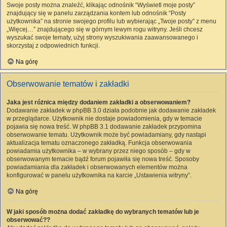
Swoje posty można znaleźć, klikając odnośnik “Wyświetl moje posty”
znajdujący się w panelu zarządzania kontem lub odnośnik “Posty
użytkownika” na stronie swojego profilu lub wybierając „Twoje posty” z menu
„Więcej…” znajdującego się w górnym lewym rogu witryny. Jeśli chcesz
wyszukać swoje tematy, użyj strony wyszukiwania zaawansowanego i
skorzystaj z odpowiednich funkcji.
Na górę
Obserwowanie tematów i zakładki
Jaka jest różnica między dodaniem zakładki a obserwowaniem?
Dodawanie zakładek w phpBB 3.0 działa podobnie jak dodawanie zakładek
w przeglądarce. Użytkownik nie dostaje powiadomienia, gdy w temacie
pojawia się nowa treść. W phpBB 3.1 dodawanie zakładek przypomina
obserwowanie tematu. Użytkownik może być powiadamiany, gdy nastąpi
aktualizacja tematu oznaczonego zakładką. Funkcja obserwowania
powiadamia użytkownika – w wybrany przez niego sposób – gdy w
obserwowanym temacie bądź forum pojawiła się nowa treść. Sposoby
powiadamiania dla zakładek i obserwowanych elementów można
konfigurować w panelu użytkownika na karcie „Ustawienia witryny”.
Na górę
W jaki sposób można dodać zakładkę do wybranych tematów lub je
obserwować??