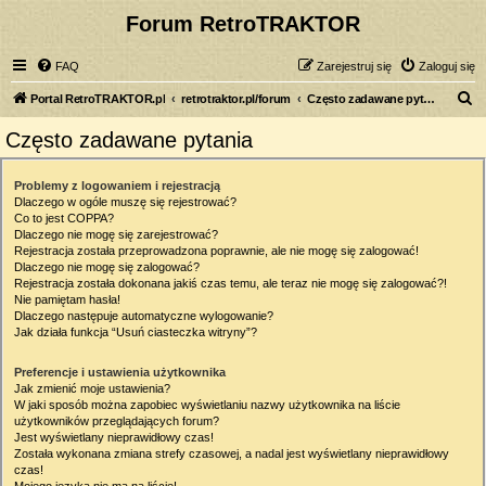
Forum RetroTRAKTOR
FAQ
Zarejestruj się
Zaloguj się
S
Portal RetroTRAKTOR.pl
retrotraktor.pl/forum
Często zadawane pytania
z
Często zadawane pytania
u
k
Problemy z logowaniem i rejestracją
Dlaczego w ogóle muszę się rejestrować?
a
Co to jest COPPA?
j
Dlaczego nie mogę się zarejestrować?
Rejestracja została przeprowadzona poprawnie, ale nie mogę się zalogować!
Dlaczego nie mogę się zalogować?
Rejestracja została dokonana jakiś czas temu, ale teraz nie mogę się zalogować?!
Nie pamiętam hasła!
Dlaczego następuje automatyczne wylogowanie?
Jak działa funkcja “Usuń ciasteczka witryny”?
Preferencje i ustawienia użytkownika
Jak zmienić moje ustawienia?
W jaki sposób można zapobiec wyświetlaniu nazwy użytkownika na liście
użytkowników przeglądających forum?
Jest wyświetlany nieprawidłowy czas!
Została wykonana zmiana strefy czasowej, a nadal jest wyświetlany nieprawidłowy
czas!