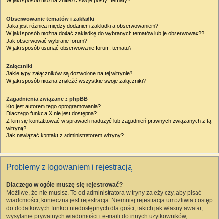
W jaki sposób można znaleźć swoje posty i tematy?
Obserwowanie tematów i zakładki
Jaka jest różnica między dodaniem zakładki a obserwowaniem?
W jaki sposób można dodać zakładkę do wybranych tematów lub je obserwować??
Jak obserwować wybrane forum?
W jaki sposób usunąć obserwowanie forum, tematu?
Załączniki
Jakie typy załączników są dozwolone na tej witrynie?
W jaki sposób można znaleźć wszystkie swoje załączniki?
Zagadnienia związane z phpBB
Kto jest autorem tego oprogramowania?
Dlaczego funkcja X nie jest dostępna?
Z kim się kontaktować w sprawach nadużyć lub zagadnień prawnych związanych z tą
witryną?
Jak nawiązać kontakt z administratorem witryny?
Problemy z logowaniem i rejestracją
Dlaczego w ogóle muszę się rejestrować?
Możliwe, że nie musisz. To od administratora witryny zależy czy, aby pisać
wiadomości, konieczna jest rejestracja. Niemniej rejestracja umożliwia dostęp
do dodatkowych funkcji niedostępnych dla gości, takich jak własny awatar,
wysyłanie prywatnych wiadomości i e-maili do innych użytkowników,