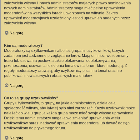
założyciela witryny i innych administratorów mających prawo nominowania
nowych administratorów. Administratorzy mogą mieć pełne uprawnienia
moderatorów na wszystkich forach utworzonych na witrynie. Zakres
uprawnień moderacyjnych uzależniony jest od uprawnień nadanych przez
założyciela witryny.
Na górę
Kim są moderatorzy?
Moderatorzy są użytkownikami albo też grupami użytkowników, których
zadaniem jest codzienne przeglądanie forów. Mają oni możliwość zmiany
treści lub usuwania postów, a także blokowania, odblokowywania,
przenoszenia, usuwania i dzielenia tematów na forum, które moderują. Z
reguły moderatorzy czuwają, aby użytkownicy pisali na temat oraz nie
publikowali niewłaściwych i obraźliwych materiałów.
Na górę
Co to są grupy użytkowników?
Grupy użytkowników, to grupy, na jakie administratorzy dzielą całą
społeczność witryny, aby łatwiej było nimi zarządzać. Każdy użytkownik może
należeć do wielu grup, a każda grupa może mieć swoje własne uprawnienia.
Dzięki temu administratorzy mogą łatwo zmieniać uprawnienia wielu
użytkowników naraz, nadawać uprawnienia moderatora lub dawać dostęp
użytkownikom do prywatnego forum.
Na górę