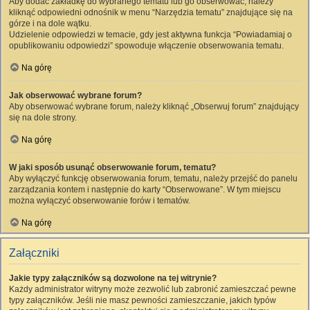
Aby dodać zakładkę do wybranego tematu lub go obserwować, należy
kliknąć odpowiedni odnośnik w menu “Narzędzia tematu” znajdujące się na
górze i na dole wątku.
Udzielenie odpowiedzi w temacie, gdy jest aktywna funkcja “Powiadamiaj o
opublikowaniu odpowiedzi” spowoduje włączenie obserwowania tematu.
Na górę
Jak obserwować wybrane forum?
Aby obserwować wybrane forum, należy kliknąć „Obserwuj forum” znajdujący
się na dole strony.
Na górę
W jaki sposób usunąć obserwowanie forum, tematu?
Aby wyłączyć funkcję obserwowania forum, tematu, należy przejść do panelu
zarządzania kontem i następnie do karty “Obserwowane”. W tym miejscu
można wyłączyć obserwowanie forów i tematów.
Na górę
Załączniki
Jakie typy załączników są dozwolone na tej witrynie?
Każdy administrator witryny może zezwolić lub zabronić zamieszczać pewne
typy załączników. Jeśli nie masz pewności zamieszczanie, jakich typów