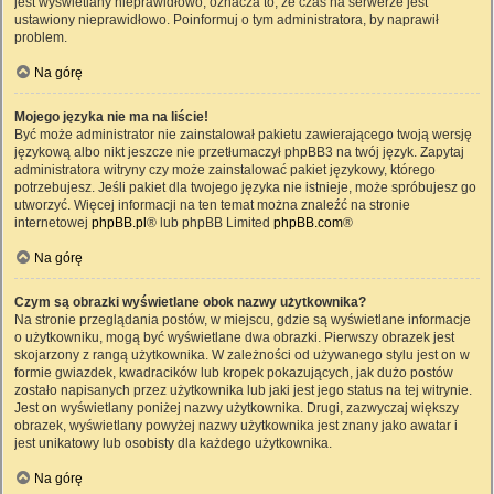
jest wyświetlany nieprawidłowo, oznacza to, że czas na serwerze jest
ustawiony nieprawidłowo. Poinformuj o tym administratora, by naprawił
problem.
Na górę
Mojego języka nie ma na liście!
Być może administrator nie zainstalował pakietu zawierającego twoją wersję
językową albo nikt jeszcze nie przetłumaczył phpBB3 na twój język. Zapytaj
administratora witryny czy może zainstalować pakiet językowy, którego
potrzebujesz. Jeśli pakiet dla twojego języka nie istnieje, może spróbujesz go
utworzyć. Więcej informacji na ten temat można znaleźć na stronie
internetowej
phpBB.pl
® lub phpBB Limited
phpBB.com
®
Na górę
Czym są obrazki wyświetlane obok nazwy użytkownika?
Na stronie przeglądania postów, w miejscu, gdzie są wyświetlane informacje
o użytkowniku, mogą być wyświetlane dwa obrazki. Pierwszy obrazek jest
skojarzony z rangą użytkownika. W zależności od używanego stylu jest on w
formie gwiazdek, kwadracików lub kropek pokazujących, jak dużo postów
zostało napisanych przez użytkownika lub jaki jest jego status na tej witrynie.
Jest on wyświetlany poniżej nazwy użytkownika. Drugi, zazwyczaj większy
obrazek, wyświetlany powyżej nazwy użytkownika jest znany jako awatar i
jest unikatowy lub osobisty dla każdego użytkownika.
Na górę