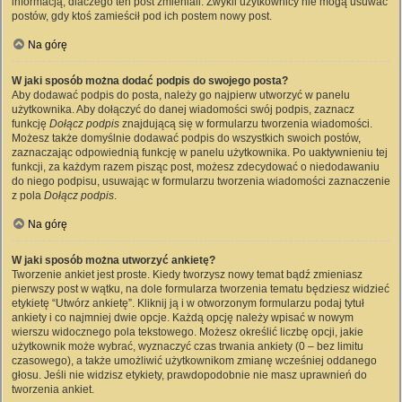
informacją, dlaczego ten post zmieniali. Zwykli użytkownicy nie mogą usuwać
postów, gdy ktoś zamieścił pod ich postem nowy post.
Na górę
W jaki sposób można dodać podpis do swojego posta?
Aby dodawać podpis do posta, należy go najpierw utworzyć w panelu
użytkownika. Aby dołączyć do danej wiadomości swój podpis, zaznacz
funkcję
Dołącz podpis
znajdującą się w formularzu tworzenia wiadomości.
Możesz także domyślnie dodawać podpis do wszystkich swoich postów,
zaznaczając odpowiednią funkcję w panelu użytkownika. Po uaktywnieniu tej
funkcji, za każdym razem pisząc post, możesz zdecydować o niedodawaniu
do niego podpisu, usuwając w formularzu tworzenia wiadomości zaznaczenie
z pola
Dołącz podpis
.
Na górę
W jaki sposób można utworzyć ankietę?
Tworzenie ankiet jest proste. Kiedy tworzysz nowy temat bądź zmieniasz
pierwszy post w wątku, na dole formularza tworzenia tematu będziesz widzieć
etykietę “Utwórz ankietę”. Kliknij ją i w otworzonym formularzu podaj tytuł
ankiety i co najmniej dwie opcje. Każdą opcję należy wpisać w nowym
wierszu widocznego pola tekstowego. Możesz określić liczbę opcji, jakie
użytkownik może wybrać, wyznaczyć czas trwania ankiety (0 – bez limitu
czasowego), a także umożliwić użytkownikom zmianę wcześniej oddanego
głosu. Jeśli nie widzisz etykiety, prawdopodobnie nie masz uprawnień do
tworzenia ankiet.