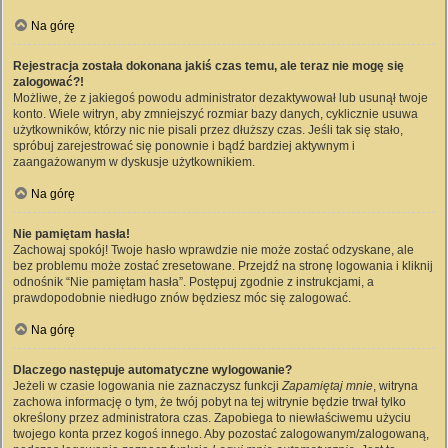
Na górę
Rejestracja została dokonana jakiś czas temu, ale teraz nie mogę się
zalogować?!
Możliwe, że z jakiegoś powodu administrator dezaktywował lub usunął twoje
konto. Wiele witryn, aby zmniejszyć rozmiar bazy danych, cyklicznie usuwa
użytkowników, którzy nic nie pisali przez dłuższy czas. Jeśli tak się stało,
spróbuj zarejestrować się ponownie i bądź bardziej aktywnym i
zaangażowanym w dyskusje użytkownikiem.
Na górę
Nie pamiętam hasła!
Zachowaj spokój! Twoje hasło wprawdzie nie może zostać odzyskane, ale
bez problemu może zostać zresetowane. Przejdź na stronę logowania i kliknij
odnośnik “Nie pamiętam hasła”. Postępuj zgodnie z instrukcjami, a
prawdopodobnie niedługo znów będziesz móc się zalogować.
Na górę
Dlaczego następuje automatyczne wylogowanie?
Jeżeli w czasie logowania nie zaznaczysz funkcji
Zapamiętaj mnie
, witryna
zachowa informację o tym, że twój pobyt na tej witrynie będzie trwał tylko
określony przez administratora czas. Zapobiega to niewłaściwemu użyciu
twojego konta przez kogoś innego. Aby pozostać zalogowanym/zalogowaną,