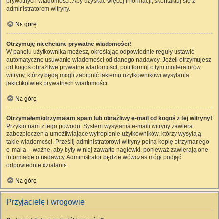
prywatnych wiadomości. Aby uzyskać więcej informacji, skontaktuj się z
administratorem witryny.
Na górę
Otrzymuję niechciane prywatne wiadomości!
W panelu użytkownika możesz, określając odpowiednie reguły ustawić
automatyczne usuwanie wiadomości od danego nadawcy. Jeżeli otrzymujesz
od kogoś obraźliwe prywatne wiadomości, poinformuj o tym moderatorów
witryny, którzy będą mogli zabronić takiemu użytkownikowi wysyłania
jakichkolwiek prywatnych wiadomości.
Na górę
Otrzymałem/otrzymałam spam lub obraźliwy e-mail od kogoś z tej witryny!
Przykro nam z tego powodu. System wysyłania e-maili witryny zawiera
zabezpieczenia umożliwiające wytropienie użytkowników, którzy wysyłają
takie wiadomości. Prześlij administratorowi witryny pełną kopię otrzymanego
e-maila – ważne, aby były w niej zawarte nagłówki, ponieważ zawierają one
informacje o nadawcy. Administrator będzie wówczas mógł podjąć
odpowiednie działania.
Na górę
Przyjaciele i wrogowie