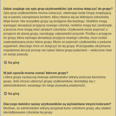
Gdzie znajduje się spis grup użytkowników i jak można dołączyć do grupy?
Spis grup użytkowników można zobaczyć, otwierając kartę
Grupy
znajdującą
się w panelu zarządzania kontem, który otwiera się po kliknięciu odnośnika
Moje konto
. Nie wszystkie grupy są dostępne dla każdego. Niektóre mogą
wymagać akceptacji przyjęcia nowego członka, niektóre mogą być zamknięte,
a jeszcze inne mogą mieć ukrytych członków. Użytkownik może poprosić o
przyjęcie do danej grupy, naciskając odpowiedni przycisk. Prośba o przyjęcie
do grupy, która wymaga akceptacji przyjęcia nowego członka, musi zostać
zaakceptowana przez lidera grupy. Może on poprosić użytkownika o podanie
wyjaśnień, dlaczego chce on dołączyć do tej grupy. W przypadku otrzymania
negatywnej decyzji proszę nie nękać lidera grupy pytaniami – widocznie miał
on swoje powody.
Na górę
W jaki sposób można zostać liderem grupy?
Lidera grupy zazwyczaj mianuje administrator witryny podczas tworzenia
grupy. Jeśli chcesz utworzyć grupę użytkowników, skontaktuj się z
administratorem, wysyłając do niego prywatną wiadomość.
Na górę
Dlaczego niektóre nazwy użytkowników są wyświetlane innymi kolorami?
Możliwe, że administrator witryny przypisał kolor członkom grupy, aby ułatwić
identyfikowanie członków tej grupy.