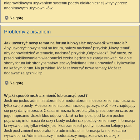
nieprawidłowym używaniem systemu poczty elektronicznej witryny przez
anonimowych użytkowników.
Na górę
Problemy z pisaniem
Jak utworzyć nowy temat na forum lub wysłać odpowiedź w temacie?
Aby utworzyć nowy temat na forum, należy nacisnąć przycisk „Nowy temat”,
aby odpowiedzieć w temacie, nacisnąć przycisk „Odpowiedz”. Być może, że
przed publikowaniem wiadomości trzeba będzie się zarejestrować. Na dole
strony forum lub strony tematów jest wyświetlana lista uprawnień użytkownika
na każdym forum. Na przykład: Możesz tworzyć nowe tematy, Możesz
dodawać załączniki itp.
Na górę
W jaki sposób można zmienić lub usunąć post?
Jeśli nie jesteś administratorem lub moderatorem, możesz zmieniać i usuwać
tylko swoje posty. Możesz zmienić post, naciskając przycisk
Zmień
znajdujący
się przy danym poście. Czasami można to zrobić tylko przez pewien czas po
jego napisaniu. Jeżeli ktoś odpowiedział na ten post, pod twoim postem
pojawi się informacja ile razy i kiedy ostatni raz post był zmieniany. Informacja
ta wyświetli się tylko wtedy, jeśli ktoś zamieścił pod tym postem kolejny post.
Jeśli post zmienił moderator lub administrator, informacja ta nie zostanie
wyświetlona. Administratorzy i moderatorzy mogą zostawić notatkę z