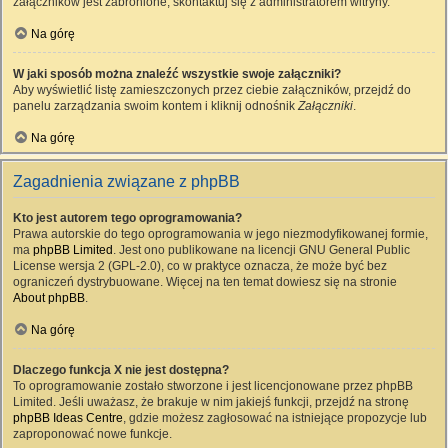
załączników jest zabronione, skontaktuj się z administratorem witryny.
Na górę
W jaki sposób można znaleźć wszystkie swoje załączniki?
Aby wyświetlić listę zamieszczonych przez ciebie załączników, przejdź do
panelu zarządzania swoim kontem i kliknij odnośnik
Załączniki
.
Na górę
Zagadnienia związane z phpBB
Kto jest autorem tego oprogramowania?
Prawa autorskie do tego oprogramowania w jego niezmodyfikowanej formie,
ma
phpBB Limited
. Jest ono publikowane na licencji GNU General Public
License wersja 2 (GPL-2.0), co w praktyce oznacza, że może być bez
ograniczeń dystrybuowane. Więcej na ten temat dowiesz się na stronie
About phpBB
.
Na górę
Dlaczego funkcja X nie jest dostępna?
To oprogramowanie zostało stworzone i jest licencjonowane przez phpBB
Limited. Jeśli uważasz, że brakuje w nim jakiejś funkcji, przejdź na stronę
phpBB Ideas Centre
, gdzie możesz zagłosować na istniejące propozycje lub
zaproponować nowe funkcje.