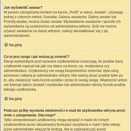
Jak wyświetlić awatar?
W panelu zarządzania kontem na karcie „Profil” w sekcji „Awatar”, używając
jednej z czterech metod: Gravatar, Galeria awatarów, Zdalny awatar lub
Prześlij awatar, można dodać awatar. Wyświetlanie awatarów i sposób ich
wyświetlania są uzależnione od administratora witryny. Jeśli nie można
używać awatarów na danej witrynie, należy skontaktować się z jej
administratorem.
Na górę
Co to jest ranga i jak można ją zmienić?
Rangi wyświetlane pod nazwami użytkowników oznaczają, ile postów dany
użytkownik napisał lub jaki ma status na forum, np. moderatora czy
administratora. Użytkownicy nie mogą bezpośrednio zmieniać stylu rang,
ponieważ ustawia je administrator witryny. Nie należy pisać postów tylko po
to, aby zwiększyć swój licznik postów i przez to swoją rangę. Większość witryn
nie toleruje takich działań i moderator lub administrator obniży licznik postów
takiego użytkownika.
Na górę
Podczas próby wysłania wiadomości e-mail do użytkownika witryna prosi
mnie o zalogowanie. Dlaczego?
Tylko zarejestrowani użytkownicy mogą wysyłać e-maile do innych
użytkowników przez wbudowany formularz wysyłania e-maili i tylko wtedy,
jeżeli administrator włączył tę funkcję. Ma to zabezpieczać przed