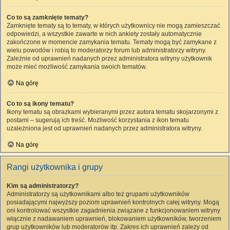
Co to są zamknięte tematy?
Zamknięte tematy są to tematy, w których użytkownicy nie mogą zamieszczać
odpowiedzi, a wszystkie zawarte w nich ankiety zostały automatycznie
zakończone w momencie zamykania tematu. Tematy mogą być zamykane z
wielu powodów i robią to moderatorzy forum lub administratorzy witryny.
Zależnie od uprawnień nadanych przez administratora witryny użytkownik
może mieć możliwość zamykania swoich tematów.
Na górę
Co to są ikony tematu?
Ikony tematu są obrazkami wybieranymi przez autora tematu skojarzonymi z
postami – sugerują ich treść. Możliwość korzystania z ikon tematu
uzależniona jest od uprawnień nadanych przez administratora witryny.
Na górę
Rangi użytkownika i grupy
Kim są administratorzy?
Administratorzy są użytkownikami albo też grupami użytkowników
posiadającymi najwyższy poziom uprawnień kontrolnych całej witryny. Mogą
oni kontrolować wszystkie zagadnienia związane z funkcjonowaniem witryny
włącznie z nadawaniem uprawnień, blokowaniem użytkowników, tworzeniem
grup użytkowników lub moderatorów itp. Zakres ich uprawnień zależy od