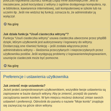
podczas logowania zaznacz funkcję
Loguj mnie automatycznie
. Jest to
niezalecane, jeżeli korzystasz z witryny z ogólnie dostępnego komputera, np.
w bibliotece, kawiarence internetowej, sali komputerowej w szkole lub na
uczelni itp. Jeśli nie widzisz tej funkcji, oznacza to, że administrator ją
wyłączył.
Na górę
Jak działa funkcja “Usuń ciasteczka witryny”?
Funkcja “Usuń ciasteczka witryny” usuwa ciasteczka utworzone przez phpBB
dzięki, którym użytkownik jest autoryzowany i logowany do witryny.
Dostarczają one również funkcję – jeśli została włączona przez
administratora witryny – śledzenia przeczytanych i nieprzeczytanych przez
użytkownika postów. Jeśli występują problemy z logowaniem/wylogowaniem,
usunięcie ciasteczek może być pomocne.
Na górę
Preferencje i ustawienia użytkownika
Jak zmienić moje ustawienia?
Jeżeli jesteś zarejestrowanym użytkownikiem, wszystkie twoje ustawienia są
zapisywane w bazie danych witryny. Aby je zmienić, przejdź do panelu
zarządzania swoim kontem. W tym miejscu możesz dokonać zmian swoich
ustawień i preferencji. Odnośnik do panelu o nazwie “Moje konto” znajduje
się zazwyczaj na górze stron witryny.