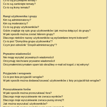
Co to są przyklejone tematy?
Co to są zamknięte tematy?
Co to są ikony tematu?
Rangi użytkownika i grupy
Kim są administratorzy?
Kim są moderatorzy?
Co to są grupy użytkowników?
Gdzie znajduje się spis grup użytkowników i jak można dołączyć do grupy?
W jaki sposób można zostać liderem grupy?
Dlaczego niektóre nazwy użytkowników są wyświetlane innymi kolorami?
Co to jest “Domyślna grupa użytkownika”?
Czym jest odnośnik “Zespół administracyjny”?
Prywatne wiadomości
Nie mogę wysyłać prywatnych wiadomości!
Otrzymuję niechciane prywatne wiadomości!
Otrzymałem/otrzymałam spam lub obraźliwy e-mail od kogoś z tej witryny!
Przyjaciele i wrogowie
Co to jest lista przyjaciół i wrogów?
W jaki sposób można dodawać/usuwać użytkowników z listy przyjaciół lub wrogów?
Przeszukiwanie forów
W jaki sposób można przeszukiwać fora?
Dlaczego moje wyszukiwanie nie zwraca wyników?
Dlaczego moje wyszukiwanie zwraca pustą stronę?!
Jak można wyszukać użytkowników?