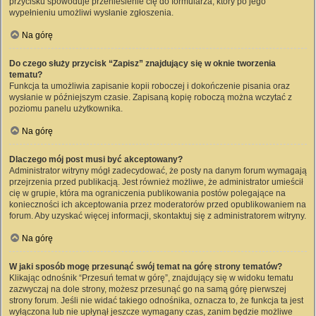
przycisku spowoduje przeniesienie cię do formularza, który po jego
wypełnieniu umożliwi wysłanie zgłoszenia.
Na górę
Do czego służy przycisk “Zapisz” znajdujący się w oknie tworzenia
tematu?
Funkcja ta umożliwia zapisanie kopii roboczej i dokończenie pisania oraz
wysłanie w późniejszym czasie. Zapisaną kopię roboczą można wczytać z
poziomu panelu użytkownika.
Na górę
Dlaczego mój post musi być akceptowany?
Administrator witryny mógł zadecydować, że posty na danym forum wymagają
przejrzenia przed publikacją. Jest również możliwe, że administrator umieścił
cię w grupie, która ma ograniczenia publikowania postów polegające na
konieczności ich akceptowania przez moderatorów przed opublikowaniem na
forum. Aby uzyskać więcej informacji, skontaktuj się z administratorem witryny.
Na górę
W jaki sposób mogę przesunąć swój temat na górę strony tematów?
Klikając odnośnik “Przesuń temat w górę”, znajdujący się w widoku tematu
zazwyczaj na dole strony, możesz przesunąć go na samą górę pierwszej
strony forum. Jeśli nie widać takiego odnośnika, oznacza to, że funkcja ta jest
wyłączona lub nie upłynął jeszcze wymagany czas, zanim będzie możliwe