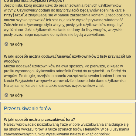
Co to jest lista przyjaciół i wrogów?
Jest to lista, którą można użyć do organizowania różnych użytkowników
witryny. Użytkownicy dodani do listy przyjaciół będą wyświetleni na karcie
Przyjaciele
znajdującej się w panelu zarządzania kontem. Z tego poziomu
można szybko sprawdzić ich status, a także wysłać prywatną wiadomość.
Zależnie od używanego stylu witryny, posty tych użytkowników mogą być
wyróżniane. Jeśli użytkownik zostanie dodany do listy wrogów, wszystkie
posty przez niego napisane domyślnie nie będą wyświetlane.
Na górę
W jaki sposób można dodawać/usuwać użytkowników z listy przyjaciół lub
wrogów?
Można dodawać użytkowników na dwa sposoby. Po pierwsze, klikając w
profilu wybranego użytkownika odnośnik
Dodaj do przyjaciół
lub
Dodaj do
wrogów
. Po drugie, przejść do panelu zarządzania swoim kontem i tam na
karcie
Przyjaciele i wrogowie
wprowadzić odpowiednie dane użytkownika.
Na tej samej karcie można także usuwać użytkowników z list.
Na górę
Przeszukiwanie forów
W jaki sposób można przeszukiwać fora?
Należy wprowadzić poszukiwaną frazę w pole wyszukiwania znajdujące się
na stronie wykazu forów, a także stronach forów i tematów. W celu uzyskania
zaawansowanych funkcji wyszukiwania należy kliknąć odnośnik