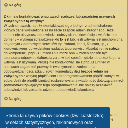
Na górę
Z kim się kontaktować w sprawach nadużyć lub zagadnień prawnych
związanych z tą witryną?
W tych sprawach, należy skontaktować się z jednym z administratorów,
których dane wyświetlone są na liście zespołu administracyjnego. Jeżeli
jednak nie otrzymasz odpowiedzi, należy skontaktować się z właścicielem
domeny – wykonaj sprawdzenie
kto to jest
lub, jeśli witryna jest uruchomiona
na jednym z darmowych serwisów, np. Yahoo!, free.fr, f2s.com, itp., z
kierownictwem lub wydziałem nadużyć tego serwisu. Absolutnie
nie należy
do kompetencji phpBB Limited i nie może ona w żaden sposób być
obarczana odpowiedzialnością za to w jaki sposób, gdzie lub przez kogo ta
witryna jest używana. Proszę nie kontaktować się z phpBB Limited w
sprawach zagadnień prawnych (wstrzymania i zaniechania,
odpowiedzialności, szkalujących komentarzy itp.)
bezpośrednio nie
związanych
z witryną phpBB.com lub oprogramowaniem phpBB samym w
sobie. Jeśli do phpBB Limited zostanie wysłana wiadomość dotycząca
innych
podmiotów
używających tego oprogramowania, nie należy oczekiwać
odpowiedzi, lub zostanie udzielona odpowiedź lakoniczna.
Na górę
Jak nawiązać kontakt z administratorem witryny?
Wszyscy użytkownicy witryny mogą używać – jeśli funkcja ta jest włączona
Strona ta używa plików cookies (tzw. ciasteczka)
przez administratora witryny – formularza „Kontakt z nami”. Członkowie
w celach statystycznych, reklamowych oraz
witryny mogą także używać odnośnika „Zespół administracyjny”.