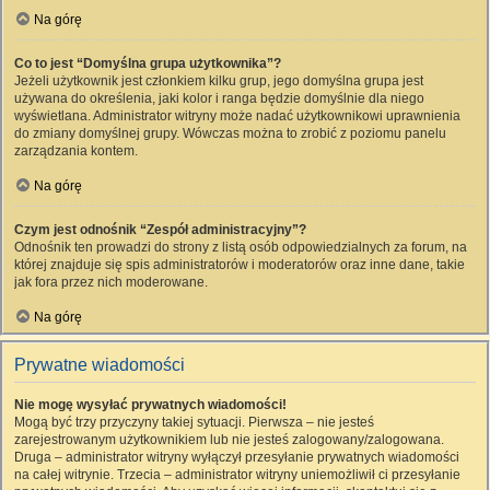
Na górę
Co to jest “Domyślna grupa użytkownika”?
Jeżeli użytkownik jest członkiem kilku grup, jego domyślna grupa jest
używana do określenia, jaki kolor i ranga będzie domyślnie dla niego
wyświetlana. Administrator witryny może nadać użytkownikowi uprawnienia
do zmiany domyślnej grupy. Wówczas można to zrobić z poziomu panelu
zarządzania kontem.
Na górę
Czym jest odnośnik “Zespół administracyjny”?
Odnośnik ten prowadzi do strony z listą osób odpowiedzialnych za forum, na
której znajduje się spis administratorów i moderatorów oraz inne dane, takie
jak fora przez nich moderowane.
Na górę
Prywatne wiadomości
Nie mogę wysyłać prywatnych wiadomości!
Mogą być trzy przyczyny takiej sytuacji. Pierwsza – nie jesteś
zarejestrowanym użytkownikiem lub nie jesteś zalogowany/zalogowana.
Druga – administrator witryny wyłączył przesyłanie prywatnych wiadomości
na całej witrynie. Trzecia – administrator witryny uniemożliwił ci przesyłanie