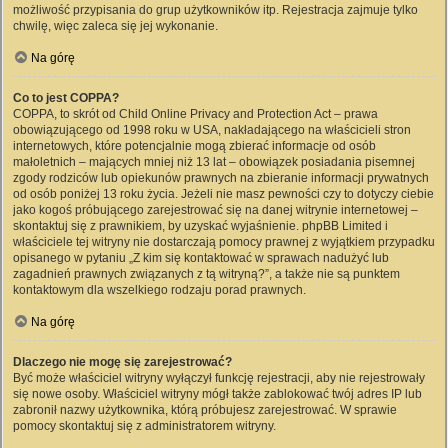
możliwość przypisania do grup użytkowników itp. Rejestracja zajmuje tylko
chwilę, więc zaleca się jej wykonanie.
Na górę
Co to jest COPPA?
COPPA, to skrót od Child Online Privacy and Protection Act – prawa
obowiązującego od 1998 roku w USA, nakładającego na właścicieli stron
internetowych, które potencjalnie mogą zbierać informacje od osób
małoletnich – mających mniej niż 13 lat – obowiązek posiadania pisemnej
zgody rodziców lub opiekunów prawnych na zbieranie informacji prywatnych
od osób poniżej 13 roku życia. Jeżeli nie masz pewności czy to dotyczy ciebie
jako kogoś próbującego zarejestrować się na danej witrynie internetowej –
skontaktuj się z prawnikiem, by uzyskać wyjaśnienie. phpBB Limited i
właściciele tej witryny nie dostarczają pomocy prawnej z wyjątkiem przypadku
opisanego w pytaniu „Z kim się kontaktować w sprawach nadużyć lub
zagadnień prawnych związanych z tą witryną?”, a także nie są punktem
kontaktowym dla wszelkiego rodzaju porad prawnych.
Na górę
Dlaczego nie mogę się zarejestrować?
Być może właściciel witryny wyłączył funkcję rejestracji, aby nie rejestrowały
się nowe osoby. Właściciel witryny mógł także zablokować twój adres IP lub
zabronił nazwy użytkownika, którą próbujesz zarejestrować. W sprawie
pomocy skontaktuj się z administratorem witryny.