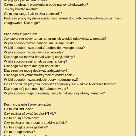
Mojego języka nie ma na liście!
Czym są obrazki wyświetlane obok nazwy użytkownika?
Jak wyświetlić awatar?
Co to jest ranga i jak można ją zmienić?
Podczas próby wysłania wiadomości e-mail do użytkownika witryna prosi mnie o
zalogowanie. Dlaczego?
Problemy z pisaniem
Jak utworzyć nowy temat na forum lub wysłać odpowiedź w temacie?
W jaki sposób można zmienić lub usunąć post?
W jaki sposób można dodać podpis do swojego posta?
W jaki sposób można utworzyć ankietę?
Dlaczego nie można dodać więcej opcji ankiety?
W jaki sposób zmienić lub usunąć ankietę?
Dlaczego nie mam dostępu do forum?
Dlaczego nie mogę dodawać załączników?
Dlaczego otrzymałem/otrzymałam ostrzeżenie?
W jaki sposób można zgłosić posty moderatorowi?
Do czego służy przycisk “Zapisz” znajdujący się w oknie tworzenia tematu?
Dlaczego mój post musi być akceptowany?
W jaki sposób mogę przesunąć swój temat na górę strony tematów?
Formatowanie i typy tematów
Co to jest BBCode?
Czy można używać języka HTML?
Co to są są emotikony?
Czy można umieszczać obrazki w poście?
Co to są ogłoszenia globalne?
Co to są ogłoszenia?