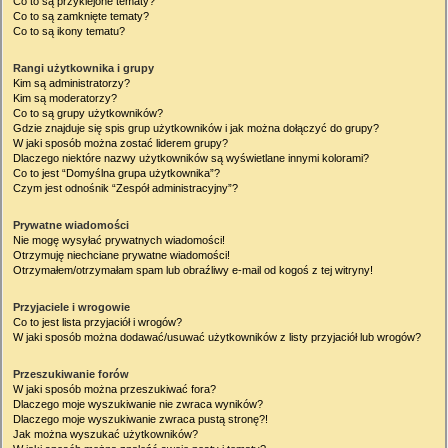
Co to są przyklejone tematy?
Co to są zamknięte tematy?
Co to są ikony tematu?
Rangi użytkownika i grupy
Kim są administratorzy?
Kim są moderatorzy?
Co to są grupy użytkowników?
Gdzie znajduje się spis grup użytkowników i jak można dołączyć do grupy?
W jaki sposób można zostać liderem grupy?
Dlaczego niektóre nazwy użytkowników są wyświetlane innymi kolorami?
Co to jest “Domyślna grupa użytkownika”?
Czym jest odnośnik “Zespół administracyjny”?
Prywatne wiadomości
Nie mogę wysyłać prywatnych wiadomości!
Otrzymuję niechciane prywatne wiadomości!
Otrzymałem/otrzymałam spam lub obraźliwy e-mail od kogoś z tej witryny!
Przyjaciele i wrogowie
Co to jest lista przyjaciół i wrogów?
W jaki sposób można dodawać/usuwać użytkowników z listy przyjaciół lub wrogów?
Przeszukiwanie forów
W jaki sposób można przeszukiwać fora?
Dlaczego moje wyszukiwanie nie zwraca wyników?
Dlaczego moje wyszukiwanie zwraca pustą stronę?!
Jak można wyszukać użytkowników?