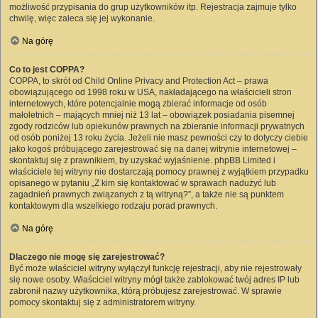
możliwość przypisania do grup użytkowników itp. Rejestracja zajmuje tylko
chwilę, więc zaleca się jej wykonanie.
Na górę
Co to jest COPPA?
COPPA, to skrót od Child Online Privacy and Protection Act – prawa
obowiązującego od 1998 roku w USA, nakładającego na właścicieli stron
internetowych, które potencjalnie mogą zbierać informacje od osób
małoletnich – mających mniej niż 13 lat – obowiązek posiadania pisemnej
zgody rodziców lub opiekunów prawnych na zbieranie informacji prywatnych
od osób poniżej 13 roku życia. Jeżeli nie masz pewności czy to dotyczy ciebie
jako kogoś próbującego zarejestrować się na danej witrynie internetowej –
skontaktuj się z prawnikiem, by uzyskać wyjaśnienie. phpBB Limited i
właściciele tej witryny nie dostarczają pomocy prawnej z wyjątkiem przypadku
opisanego w pytaniu „Z kim się kontaktować w sprawach nadużyć lub
zagadnień prawnych związanych z tą witryną?”, a także nie są punktem
kontaktowym dla wszelkiego rodzaju porad prawnych.
Na górę
Dlaczego nie mogę się zarejestrować?
Być może właściciel witryny wyłączył funkcję rejestracji, aby nie rejestrowały
się nowe osoby. Właściciel witryny mógł także zablokować twój adres IP lub
zabronił nazwy użytkownika, którą próbujesz zarejestrować. W sprawie
pomocy skontaktuj się z administratorem witryny.