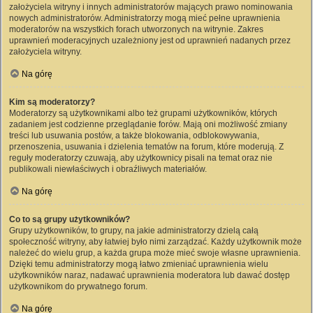
założyciela witryny i innych administratorów mających prawo nominowania
nowych administratorów. Administratorzy mogą mieć pełne uprawnienia
moderatorów na wszystkich forach utworzonych na witrynie. Zakres
uprawnień moderacyjnych uzależniony jest od uprawnień nadanych przez
założyciela witryny.
Na górę
Kim są moderatorzy?
Moderatorzy są użytkownikami albo też grupami użytkowników, których
zadaniem jest codzienne przeglądanie forów. Mają oni możliwość zmiany
treści lub usuwania postów, a także blokowania, odblokowywania,
przenoszenia, usuwania i dzielenia tematów na forum, które moderują. Z
reguły moderatorzy czuwają, aby użytkownicy pisali na temat oraz nie
publikowali niewłaściwych i obraźliwych materiałów.
Na górę
Co to są grupy użytkowników?
Grupy użytkowników, to grupy, na jakie administratorzy dzielą całą
społeczność witryny, aby łatwiej było nimi zarządzać. Każdy użytkownik może
należeć do wielu grup, a każda grupa może mieć swoje własne uprawnienia.
Dzięki temu administratorzy mogą łatwo zmieniać uprawnienia wielu
użytkowników naraz, nadawać uprawnienia moderatora lub dawać dostęp
użytkownikom do prywatnego forum.
Na górę