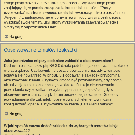
Swoje posty można znaleźć, klikając odnośnik “Wyświetl moje posty”
znajdujący się w panelu zarządzania kontem lub odnośnik “Posty
użytkownika” na stronie swojego profilu lub wybierając „Twoje posty” z menu
„Więcej…” znajdującego się w górnym lewym rogu witryny. Jeśli chcesz
wyszukać swoje tematy, użyj strony wyszukiwania zaawansowanego i
skorzystaj z odpowiednich funkcji.
Na górę
Obserwowanie tematów i zakładki
Jaka jest różnica między dodaniem zakładki a obserwowaniem?
Dodawanie zakładek w phpBB 3.0 działa podobnie jak dodawanie zakładek
w przeglądarce. Użytkownik nie dostaje powiadomienia, gdy w temacie
pojawia się nowa treść. W phpBB 3.1 dodawanie zakładek przypomina
obserwowanie tematu. Użytkownik może być powiadamiany, gdy nastąpi
aktualizacja tematu oznaczonego zakładką. Funkcja obserwowania
powiadamia użytkownika – w wybrany przez niego sposób – gdy w
obserwowanym temacie bądź forum pojawiła się nowa treść. Sposoby
powiadamiania dla zakładek i obserwowanych elementów można
konfigurować w panelu użytkownika na karcie „Ustawienia witryny”.
Na górę
W jaki sposób można dodać zakładkę do wybranych tematów lub je
obserwować??