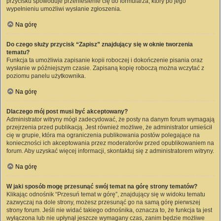
przycisku spowoduje przeniesienie cię do formularza, który po jego
wypełnieniu umożliwi wysłanie zgłoszenia.
Na górę
Do czego służy przycisk “Zapisz” znajdujący się w oknie tworzenia
tematu?
Funkcja ta umożliwia zapisanie kopii roboczej i dokończenie pisania oraz
wysłanie w późniejszym czasie. Zapisaną kopię roboczą można wczytać z
poziomu panelu użytkownika.
Na górę
Dlaczego mój post musi być akceptowany?
Administrator witryny mógł zadecydować, że posty na danym forum wymagają
przejrzenia przed publikacją. Jest również możliwe, że administrator umieścił
cię w grupie, która ma ograniczenia publikowania postów polegające na
konieczności ich akceptowania przez moderatorów przed opublikowaniem na
forum. Aby uzyskać więcej informacji, skontaktuj się z administratorem witryny.
Na górę
W jaki sposób mogę przesunąć swój temat na górę strony tematów?
Klikając odnośnik “Przesuń temat w górę”, znajdujący się w widoku tematu
zazwyczaj na dole strony, możesz przesunąć go na samą górę pierwszej
strony forum. Jeśli nie widać takiego odnośnika, oznacza to, że funkcja ta jest
wyłączona lub nie upłynął jeszcze wymagany czas, zanim będzie możliwe