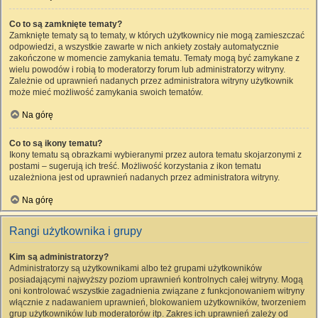
Co to są zamknięte tematy?
Zamknięte tematy są to tematy, w których użytkownicy nie mogą zamieszczać
odpowiedzi, a wszystkie zawarte w nich ankiety zostały automatycznie
zakończone w momencie zamykania tematu. Tematy mogą być zamykane z
wielu powodów i robią to moderatorzy forum lub administratorzy witryny.
Zależnie od uprawnień nadanych przez administratora witryny użytkownik
może mieć możliwość zamykania swoich tematów.
Na górę
Co to są ikony tematu?
Ikony tematu są obrazkami wybieranymi przez autora tematu skojarzonymi z
postami – sugerują ich treść. Możliwość korzystania z ikon tematu
uzależniona jest od uprawnień nadanych przez administratora witryny.
Na górę
Rangi użytkownika i grupy
Kim są administratorzy?
Administratorzy są użytkownikami albo też grupami użytkowników
posiadającymi najwyższy poziom uprawnień kontrolnych całej witryny. Mogą
oni kontrolować wszystkie zagadnienia związane z funkcjonowaniem witryny
włącznie z nadawaniem uprawnień, blokowaniem użytkowników, tworzeniem
grup użytkowników lub moderatorów itp. Zakres ich uprawnień zależy od