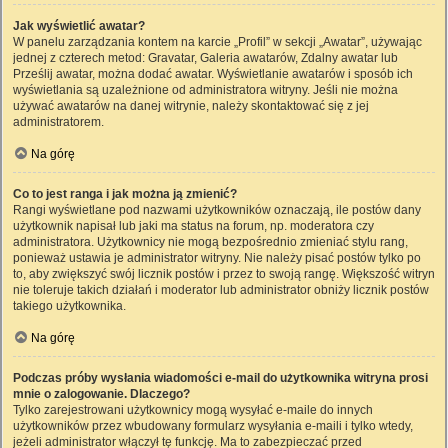
Jak wyświetlić awatar?
W panelu zarządzania kontem na karcie „Profil” w sekcji „Awatar”, używając
jednej z czterech metod: Gravatar, Galeria awatarów, Zdalny awatar lub
Prześlij awatar, można dodać awatar. Wyświetlanie awatarów i sposób ich
wyświetlania są uzależnione od administratora witryny. Jeśli nie można
używać awatarów na danej witrynie, należy skontaktować się z jej
administratorem.
Na górę
Co to jest ranga i jak można ją zmienić?
Rangi wyświetlane pod nazwami użytkowników oznaczają, ile postów dany
użytkownik napisał lub jaki ma status na forum, np. moderatora czy
administratora. Użytkownicy nie mogą bezpośrednio zmieniać stylu rang,
ponieważ ustawia je administrator witryny. Nie należy pisać postów tylko po
to, aby zwiększyć swój licznik postów i przez to swoją rangę. Większość witryn
nie toleruje takich działań i moderator lub administrator obniży licznik postów
takiego użytkownika.
Na górę
Podczas próby wysłania wiadomości e-mail do użytkownika witryna prosi
mnie o zalogowanie. Dlaczego?
Tylko zarejestrowani użytkownicy mogą wysyłać e-maile do innych
użytkowników przez wbudowany formularz wysyłania e-maili i tylko wtedy,
jeżeli administrator włączył tę funkcję. Ma to zabezpieczać przed