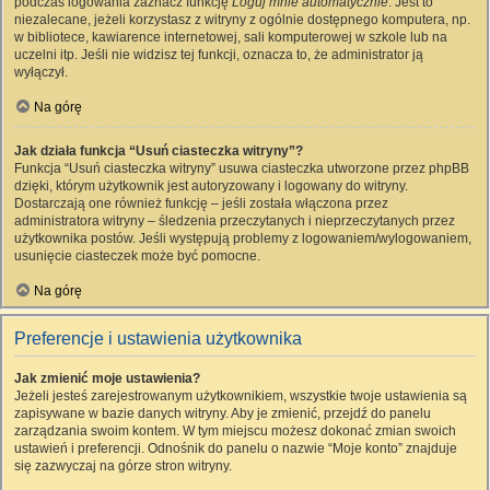
podczas logowania zaznacz funkcję
Loguj mnie automatycznie
. Jest to
niezalecane, jeżeli korzystasz z witryny z ogólnie dostępnego komputera, np.
w bibliotece, kawiarence internetowej, sali komputerowej w szkole lub na
uczelni itp. Jeśli nie widzisz tej funkcji, oznacza to, że administrator ją
wyłączył.
Na górę
Jak działa funkcja “Usuń ciasteczka witryny”?
Funkcja “Usuń ciasteczka witryny” usuwa ciasteczka utworzone przez phpBB
dzięki, którym użytkownik jest autoryzowany i logowany do witryny.
Dostarczają one również funkcję – jeśli została włączona przez
administratora witryny – śledzenia przeczytanych i nieprzeczytanych przez
użytkownika postów. Jeśli występują problemy z logowaniem/wylogowaniem,
usunięcie ciasteczek może być pomocne.
Na górę
Preferencje i ustawienia użytkownika
Jak zmienić moje ustawienia?
Jeżeli jesteś zarejestrowanym użytkownikiem, wszystkie twoje ustawienia są
zapisywane w bazie danych witryny. Aby je zmienić, przejdź do panelu
zarządzania swoim kontem. W tym miejscu możesz dokonać zmian swoich
ustawień i preferencji. Odnośnik do panelu o nazwie “Moje konto” znajduje
się zazwyczaj na górze stron witryny.