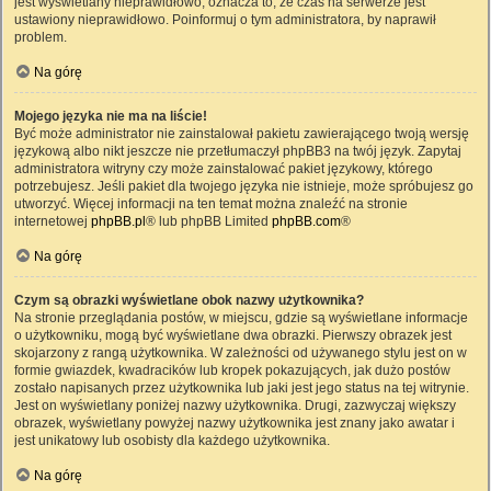
jest wyświetlany nieprawidłowo, oznacza to, że czas na serwerze jest
ustawiony nieprawidłowo. Poinformuj o tym administratora, by naprawił
problem.
Na górę
Mojego języka nie ma na liście!
Być może administrator nie zainstalował pakietu zawierającego twoją wersję
językową albo nikt jeszcze nie przetłumaczył phpBB3 na twój język. Zapytaj
administratora witryny czy może zainstalować pakiet językowy, którego
potrzebujesz. Jeśli pakiet dla twojego języka nie istnieje, może spróbujesz go
utworzyć. Więcej informacji na ten temat można znaleźć na stronie
internetowej
phpBB.pl
® lub phpBB Limited
phpBB.com
®
Na górę
Czym są obrazki wyświetlane obok nazwy użytkownika?
Na stronie przeglądania postów, w miejscu, gdzie są wyświetlane informacje
o użytkowniku, mogą być wyświetlane dwa obrazki. Pierwszy obrazek jest
skojarzony z rangą użytkownika. W zależności od używanego stylu jest on w
formie gwiazdek, kwadracików lub kropek pokazujących, jak dużo postów
zostało napisanych przez użytkownika lub jaki jest jego status na tej witrynie.
Jest on wyświetlany poniżej nazwy użytkownika. Drugi, zazwyczaj większy
obrazek, wyświetlany powyżej nazwy użytkownika jest znany jako awatar i
jest unikatowy lub osobisty dla każdego użytkownika.
Na górę