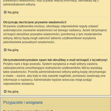
prywatnych wiadomości. Aby uzyskać więcej informacji, skontaktuj się z
administratorem witryny.
Na górę
Otrzymuję niechciane prywatne wiadomości!
W panelu użytkownika możesz, określając odpowiednie reguły ustawić
automatyczne usuwanie wiadomości od danego nadawcy. Jeżeli otrzymujesz
od kogoś obraźliwe prywatne wiadomości, poinformuj o tym moderatorów
witryny, którzy będą mogli zabronić takiemu użytkownikowi wysyłania
jakichkolwiek prywatnych wiadomości.
Na górę
Otrzymałem/otrzymałam spam lub obraźliwy e-mail od kogoś z tej witryny!
Przykro nam z tego powodu. System wysyłania e-maili witryny zawiera
zabezpieczenia umożliwiające wytropienie użytkowników, którzy wysyłają
takie wiadomości. Prześlij administratorowi witryny pełną kopię otrzymanego
e-maila – ważne, aby były w niej zawarte nagłówki, ponieważ zawierają one
informacje o nadawcy. Administrator będzie wówczas mógł podjąć
odpowiednie działania.
Na górę
Przyjaciele i wrogowie