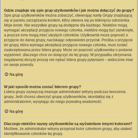
Gdzie znajduje się spis grup użytkowników i jak można dołączyć do grupy?
Spis grup użytkowników można zobaczyć, otwierając kartę
Grupy
znajdującą
się w panelu zarządzania kontem, który otwiera się po kliknięciu odnośnika
Moje konto
. Nie wszystkie grupy są dostępne dla każdego. Niektóre mogą
wymagać akceptacji przyjęcia nowego członka, niektóre mogą być zamknięte,
a jeszcze inne mogą mieć ukrytych członków. Użytkownik może poprosić o
przyjęcie do danej grupy, naciskając odpowiedni przycisk. Prośba o przyjęcie
do grupy, która wymaga akceptacji przyjęcia nowego członka, musi zostać
zaakceptowana przez lidera grupy. Może on poprosić użytkownika o podanie
wyjaśnień, dlaczego chce on dołączyć do tej grupy. W przypadku otrzymania
negatywnej decyzji proszę nie nękać lidera grupy pytaniami – widocznie miał
on swoje powody.
Na górę
W jaki sposób można zostać liderem grupy?
Lidera grupy zazwyczaj mianuje administrator witryny podczas tworzenia
grupy. Jeśli chcesz utworzyć grupę użytkowników, skontaktuj się z
administratorem, wysyłając do niego prywatną wiadomość.
Na górę
Dlaczego niektóre nazwy użytkowników są wyświetlane innymi kolorami?
Możliwe, że administrator witryny przypisał kolor członkom grupy, aby ułatwić
identyfikowanie członków tej grupy.