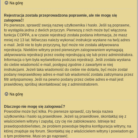
Na górę
Rejestracja została przeprowadzona poprawnie, ale nie mogę się
zalogować!
Po pierwsze, sprawdź swoją nazwę użytkownika i hasło. Jeśli są poprawne,
to wystąpiła jedna z dwóch przyczyn. Pierwszą z nich może być włączona
funkcja COPPA, a w czasie rejestracji została podana informacja, że masz
mniej niż 13 lat. Wówczas należy wykonać instrukcje wysłane na twój adres
e-mail. Jeśli nie to było przyczyną, być może nie została aktywowana
rejestracja. Niektóre witryny przed pierwszym zalogowaniem wymagają
aktywowania rejestracji przez osobę rejestrującą się lub przez administratora.
Informacja o tym była wyświetlona podczas rejestracji. Jeśli została wysłana
do ciebie wiadomość e-mail, postępuj zgodnie z zawartymi w niej
instrukcjami. Jeżeli taka wiadomość do ciebie nie dotarła, być może został
podany nieprawidłowy adres e-mail lub wiadomość została zatrzymana przez
filtr antyspamowy. Jeśli na pewno podany przez ciebie adres e-mail jest
prawidłowy, spróbuj skontaktować się z administratorem.
Na górę
Dlaczego nie mogę się zalogować?
Powodów może być kilka. Po pierwsze sprawdź, czy twoja nazwa
użytkownika i hasło są prawidłowe. Jeżeli są prawidłowe, skontaktuj się z
właścicielem witryny i zapytaj, czy cię nie zablokowano. Istnieje też
prawdopodobieństwo, że problem powoduje błędna konfiguracja witryny, na
której znajduje się forum. Skontaktuj się z właścicielem witryny i powiadom go
o tym problemie. Musi on go naprawić.