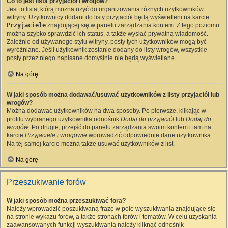
Co to jest lista przyjaciół i wrogów?
Jest to lista, którą można użyć do organizowania różnych użytkowników
witryny. Użytkownicy dodani do listy przyjaciół będą wyświetleni na karcie
Przyjaciele
znajdującej się w panelu zarządzania kontem. Z tego poziomu
można szybko sprawdzić ich status, a także wysłać prywatną wiadomość.
Zależnie od używanego stylu witryny, posty tych użytkowników mogą być
wyróżniane. Jeśli użytkownik zostanie dodany do listy wrogów, wszystkie
posty przez niego napisane domyślnie nie będą wyświetlane.
Na górę
W jaki sposób można dodawać/usuwać użytkowników z listy przyjaciół lub
wrogów?
Można dodawać użytkowników na dwa sposoby. Po pierwsze, klikając w
profilu wybranego użytkownika odnośnik
Dodaj do przyjaciół
lub
Dodaj do
wrogów
. Po drugie, przejść do panelu zarządzania swoim kontem i tam na
karcie
Przyjaciele i wrogowie
wprowadzić odpowiednie dane użytkownika.
Na tej samej karcie można także usuwać użytkowników z list.
Na górę
Przeszukiwanie forów
W jaki sposób można przeszukiwać fora?
Należy wprowadzić poszukiwaną frazę w pole wyszukiwania znajdujące się
na stronie wykazu forów, a także stronach forów i tematów. W celu uzyskania
zaawansowanych funkcji wyszukiwania należy kliknąć odnośnik