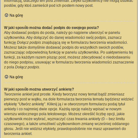
informacją, dlaczego ten post zmieniali. Zwykli użytkownicy nie mogą usuwać
postów, gdy ktoś zamieścił pod ich postem nowy post.
Na górę
W jaki sposób można dodać podpis do swojego posta?
Aby dodawać podpis do posta, należy go najpierw utworzyć w panelu
użytkownika. Aby dołączyć do danej wiadomości swój podpis, zaznacz
funkcję
Dołącz podpis
znajdującą się w formularzu tworzenia wiadomości.
Możesz także domyślnie dodawać podpis do wszystkich swoich postów,
zaznaczając odpowiednią funkcję w panelu użytkownika. Po uaktywnieniu tej
funkcji, za każdym razem pisząc post, możesz zdecydować o niedodawaniu
do niego podpisu, usuwając w formularzu tworzenia wiadomości zaznaczenie
z pola
Dołącz podpis
.
Na górę
W jaki sposób można utworzyć ankietę?
Tworzenie ankiet jest proste. Kiedy tworzysz nowy temat bądź zmieniasz
pierwszy post w wątku, na dole formularza tworzenia tematu będziesz widzieć
etykietę “Utwórz ankietę”. Kliknij ją i w otworzonym formularzu podaj tytuł
ankiety i co najmniej dwie opcje. Każdą opcję należy wpisać w nowym
wierszu widocznego pola tekstowego. Możesz określić liczbę opcji, jakie
użytkownik może wybrać, wyznaczyć czas trwania ankiety (0 – bez limitu
czasowego), a także umożliwić użytkownikom zmianę wcześniej oddanego
głosu. Jeśli nie widzisz etykiety, prawdopodobnie nie masz uprawnień do
tworzenia ankiet.