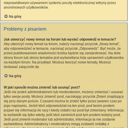
nieprawidłowym używaniem systemu poczty elektronicznej witryny przez
anonimowych użytkowników.
Na górę
Problemy z pisaniem
Jak utworzyć nowy temat na forum lub wysłać odpowiedź w temacie?
Aby utworzyć nowy temat na forum, należy nacisnąć przycisk „Nowy temat”,
aby odpowiedzieć w temacie, nacisnąć przycisk „Odpowiedz”. Być może, że
przed publikowaniem wiadomości trzeba będzie się zarejestrować. Na dole
strony forum lub strony tematów jest wyświetlana lista uprawnień użytkownika
na każdym forum. Na przykład: Możesz tworzyć nowe tematy, Możesz
dodawać załączniki itp.
Na górę
W jaki sposób można zmienić lub usunąć post?
Jeśli nie jesteś administratorem lub moderatorem, możesz zmieniać i usuwać
tylko swoje posty. Możesz zmienić post, naciskając przycisk
Zmień
znajdujący
się przy danym poście. Czasami można to zrobić tylko przez pewien czas po
jego napisaniu. Jeżeli ktoś odpowiedział na ten post, pod twoim postem
pojawi się informacja ile razy i kiedy ostatni raz post był zmieniany. Informacja
ta wyświetli się tylko wtedy, jeśli ktoś zamieścił pod tym postem kolejny post.
Jeśli post zmienił moderator lub administrator, informacja ta nie zostanie
wyświetlona. Administratorzy i moderatorzy mogą zostawić notatkę z