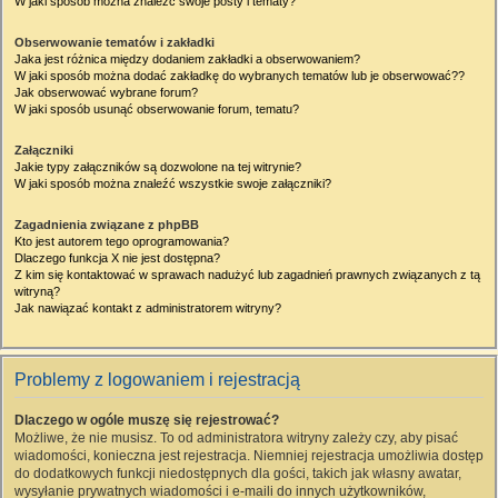
W jaki sposób można znaleźć swoje posty i tematy?
Obserwowanie tematów i zakładki
Jaka jest różnica między dodaniem zakładki a obserwowaniem?
W jaki sposób można dodać zakładkę do wybranych tematów lub je obserwować??
Jak obserwować wybrane forum?
W jaki sposób usunąć obserwowanie forum, tematu?
Załączniki
Jakie typy załączników są dozwolone na tej witrynie?
W jaki sposób można znaleźć wszystkie swoje załączniki?
Zagadnienia związane z phpBB
Kto jest autorem tego oprogramowania?
Dlaczego funkcja X nie jest dostępna?
Z kim się kontaktować w sprawach nadużyć lub zagadnień prawnych związanych z tą
witryną?
Jak nawiązać kontakt z administratorem witryny?
Problemy z logowaniem i rejestracją
Dlaczego w ogóle muszę się rejestrować?
Możliwe, że nie musisz. To od administratora witryny zależy czy, aby pisać
wiadomości, konieczna jest rejestracja. Niemniej rejestracja umożliwia dostęp
do dodatkowych funkcji niedostępnych dla gości, takich jak własny awatar,
wysyłanie prywatnych wiadomości i e-maili do innych użytkowników,