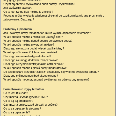
Mojego języka nie ma na liście!
Czym są obrazki wyświetlane obok nazwy użytkownika?
Jak wyświetlić awatar?
Co to jest ranga i jak można ją zmienić?
Podczas próby wysłania wiadomości e-mail do użytkownika witryna prosi mnie o
zalogowanie. Dlaczego?
Problemy z pisaniem
Jak utworzyć nowy temat na forum lub wysłać odpowiedź w temacie?
W jaki sposób można zmienić lub usunąć post?
W jaki sposób można dodać podpis do swojego posta?
W jaki sposób można utworzyć ankietę?
Dlaczego nie można dodać więcej opcji ankiety?
W jaki sposób zmienić lub usunąć ankietę?
Dlaczego nie mam dostępu do forum?
Dlaczego nie mogę dodawać załączników?
Dlaczego otrzymałem/otrzymałam ostrzeżenie?
W jaki sposób można zgłosić posty moderatorowi?
Do czego służy przycisk “Zapisz” znajdujący się w oknie tworzenia tematu?
Dlaczego mój post musi być akceptowany?
W jaki sposób mogę przesunąć swój temat na górę strony tematów?
Formatowanie i typy tematów
Co to jest BBCode?
Czy można używać języka HTML?
Co to są są emotikony?
Czy można umieszczać obrazki w poście?
Co to są ogłoszenia globalne?
Co to są ogłoszenia?