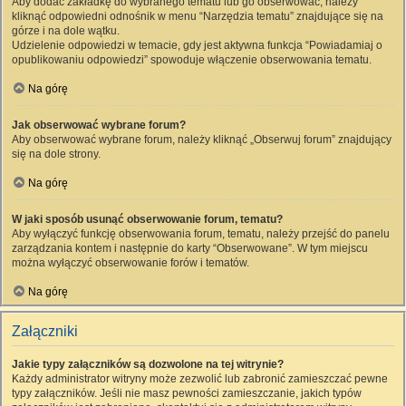
Aby dodać zakładkę do wybranego tematu lub go obserwować, należy
kliknąć odpowiedni odnośnik w menu “Narzędzia tematu” znajdujące się na
górze i na dole wątku.
Udzielenie odpowiedzi w temacie, gdy jest aktywna funkcja “Powiadamiaj o
opublikowaniu odpowiedzi” spowoduje włączenie obserwowania tematu.
Na górę
Jak obserwować wybrane forum?
Aby obserwować wybrane forum, należy kliknąć „Obserwuj forum” znajdujący
się na dole strony.
Na górę
W jaki sposób usunąć obserwowanie forum, tematu?
Aby wyłączyć funkcję obserwowania forum, tematu, należy przejść do panelu
zarządzania kontem i następnie do karty “Obserwowane”. W tym miejscu
można wyłączyć obserwowanie forów i tematów.
Na górę
Załączniki
Jakie typy załączników są dozwolone na tej witrynie?
Każdy administrator witryny może zezwolić lub zabronić zamieszczać pewne
typy załączników. Jeśli nie masz pewności zamieszczanie, jakich typów