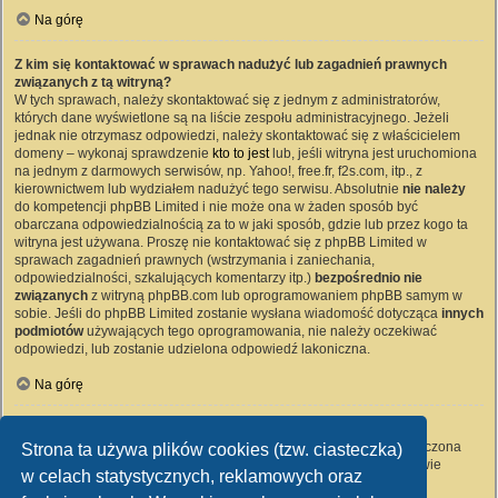
Na górę
Z kim się kontaktować w sprawach nadużyć lub zagadnień prawnych
związanych z tą witryną?
W tych sprawach, należy skontaktować się z jednym z administratorów,
których dane wyświetlone są na liście zespołu administracyjnego. Jeżeli
jednak nie otrzymasz odpowiedzi, należy skontaktować się z właścicielem
domeny – wykonaj sprawdzenie
kto to jest
lub, jeśli witryna jest uruchomiona
na jednym z darmowych serwisów, np. Yahoo!, free.fr, f2s.com, itp., z
kierownictwem lub wydziałem nadużyć tego serwisu. Absolutnie
nie należy
do kompetencji phpBB Limited i nie może ona w żaden sposób być
obarczana odpowiedzialnością za to w jaki sposób, gdzie lub przez kogo ta
witryna jest używana. Proszę nie kontaktować się z phpBB Limited w
sprawach zagadnień prawnych (wstrzymania i zaniechania,
odpowiedzialności, szkalujących komentarzy itp.)
bezpośrednio nie
związanych
z witryną phpBB.com lub oprogramowaniem phpBB samym w
sobie. Jeśli do phpBB Limited zostanie wysłana wiadomość dotycząca
innych
podmiotów
używających tego oprogramowania, nie należy oczekiwać
odpowiedzi, lub zostanie udzielona odpowiedź lakoniczna.
Na górę
Jak nawiązać kontakt z administratorem witryny?
Wszyscy użytkownicy witryny mogą używać – jeśli funkcja ta jest włączona
Strona ta używa plików cookies (tzw. ciasteczka)
przez administratora witryny – formularza „Kontakt z nami”. Członkowie
w celach statystycznych, reklamowych oraz
witryny mogą także używać odnośnika „Zespół administracyjny”.