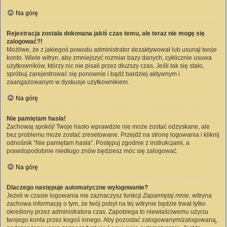
Na górę
Rejestracja została dokonana jakiś czas temu, ale teraz nie mogę się
zalogować?!
Możliwe, że z jakiegoś powodu administrator dezaktywował lub usunął twoje
konto. Wiele witryn, aby zmniejszyć rozmiar bazy danych, cyklicznie usuwa
użytkowników, którzy nic nie pisali przez dłuższy czas. Jeśli tak się stało,
spróbuj zarejestrować się ponownie i bądź bardziej aktywnym i
zaangażowanym w dyskusje użytkownikiem.
Na górę
Nie pamiętam hasła!
Zachowaj spokój! Twoje hasło wprawdzie nie może zostać odzyskane, ale
bez problemu może zostać zresetowane. Przejdź na stronę logowania i kliknij
odnośnik “Nie pamiętam hasła”. Postępuj zgodnie z instrukcjami, a
prawdopodobnie niedługo znów będziesz móc się zalogować.
Na górę
Dlaczego następuje automatyczne wylogowanie?
Jeżeli w czasie logowania nie zaznaczysz funkcji
Zapamiętaj mnie
, witryna
zachowa informację o tym, że twój pobyt na tej witrynie będzie trwał tylko
określony przez administratora czas. Zapobiega to niewłaściwemu użyciu
twojego konta przez kogoś innego. Aby pozostać zalogowanym/zalogowaną,