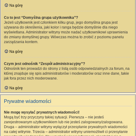
Na górę
Co to jest “Domyślna grupa użytkownika”?
Jeżeli użytkownik jest członkiem kilku grup, jego domyślna grupa jest
używana do określenia, jaki kolor i ranga będzie domyślnie dla niego
wyświetlana. Administrator witryny może nadać użytkownikowi uprawnienia
do zmiany domyślnej grupy. Wówczas można to zrobić z poziomu panelu
zarządzania kontem.
Na górę
Czym jest odnośnik “Zespół administracyjny”?
Odnośnik ten prowadzi do strony z listą osób odpowiedzialnych za forum, na
której znajduje się spis administratorów i moderatorów oraz inne dane, takie
jak fora przez nich moderowane.
Na górę
Prywatne wiadomości
Nie mogę wysyłać prywatnych wiadomości!
Mogą być trzy przyczyny takiej sytuacji. Pierwsza – nie jesteś
zarejestrowanym użytkownikiem lub nie jesteś zalogowany/zalogowana.
Druga – administrator witryny wyłączył przesyłanie prywatnych wiadomości
na całej witrynie. Trzecia – administrator witryny uniemożliwił ci przesyłanie