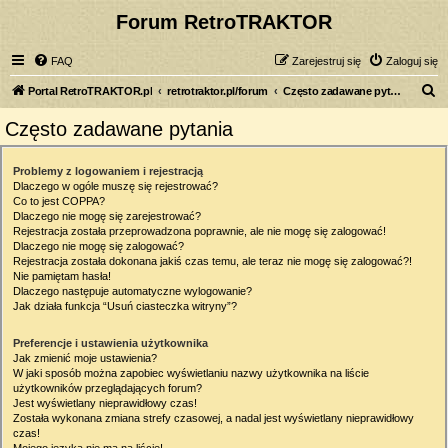
Forum RetroTRAKTOR
FAQ
Zarejestruj się
Zaloguj się
S
Portal RetroTRAKTOR.pl
retrotraktor.pl/forum
Często zadawane pytania
z
Często zadawane pytania
u
k
Problemy z logowaniem i rejestracją
Dlaczego w ogóle muszę się rejestrować?
a
Co to jest COPPA?
j
Dlaczego nie mogę się zarejestrować?
Rejestracja została przeprowadzona poprawnie, ale nie mogę się zalogować!
Dlaczego nie mogę się zalogować?
Rejestracja została dokonana jakiś czas temu, ale teraz nie mogę się zalogować?!
Nie pamiętam hasła!
Dlaczego następuje automatyczne wylogowanie?
Jak działa funkcja “Usuń ciasteczka witryny”?
Preferencje i ustawienia użytkownika
Jak zmienić moje ustawienia?
W jaki sposób można zapobiec wyświetlaniu nazwy użytkownika na liście
użytkowników przeglądających forum?
Jest wyświetlany nieprawidłowy czas!
Została wykonana zmiana strefy czasowej, a nadal jest wyświetlany nieprawidłowy
czas!