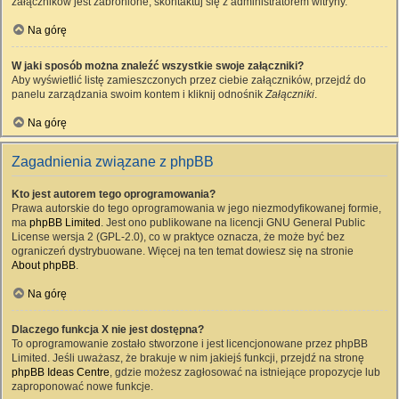
załączników jest zabronione, skontaktuj się z administratorem witryny.
Na górę
W jaki sposób można znaleźć wszystkie swoje załączniki?
Aby wyświetlić listę zamieszczonych przez ciebie załączników, przejdź do
panelu zarządzania swoim kontem i kliknij odnośnik
Załączniki
.
Na górę
Zagadnienia związane z phpBB
Kto jest autorem tego oprogramowania?
Prawa autorskie do tego oprogramowania w jego niezmodyfikowanej formie,
ma
phpBB Limited
. Jest ono publikowane na licencji GNU General Public
License wersja 2 (GPL-2.0), co w praktyce oznacza, że może być bez
ograniczeń dystrybuowane. Więcej na ten temat dowiesz się na stronie
About phpBB
.
Na górę
Dlaczego funkcja X nie jest dostępna?
To oprogramowanie zostało stworzone i jest licencjonowane przez phpBB
Limited. Jeśli uważasz, że brakuje w nim jakiejś funkcji, przejdź na stronę
phpBB Ideas Centre
, gdzie możesz zagłosować na istniejące propozycje lub
zaproponować nowe funkcje.