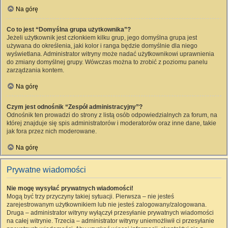
Na górę
Co to jest “Domyślna grupa użytkownika”?
Jeżeli użytkownik jest członkiem kilku grup, jego domyślna grupa jest
używana do określenia, jaki kolor i ranga będzie domyślnie dla niego
wyświetlana. Administrator witryny może nadać użytkownikowi uprawnienia
do zmiany domyślnej grupy. Wówczas można to zrobić z poziomu panelu
zarządzania kontem.
Na górę
Czym jest odnośnik “Zespół administracyjny”?
Odnośnik ten prowadzi do strony z listą osób odpowiedzialnych za forum, na
której znajduje się spis administratorów i moderatorów oraz inne dane, takie
jak fora przez nich moderowane.
Na górę
Prywatne wiadomości
Nie mogę wysyłać prywatnych wiadomości!
Mogą być trzy przyczyny takiej sytuacji. Pierwsza – nie jesteś
zarejestrowanym użytkownikiem lub nie jesteś zalogowany/zalogowana.
Druga – administrator witryny wyłączył przesyłanie prywatnych wiadomości
na całej witrynie. Trzecia – administrator witryny uniemożliwił ci przesyłanie