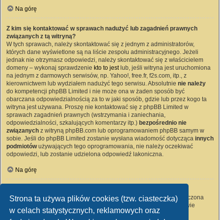
Na górę
Z kim się kontaktować w sprawach nadużyć lub zagadnień prawnych
związanych z tą witryną?
W tych sprawach, należy skontaktować się z jednym z administratorów,
których dane wyświetlone są na liście zespołu administracyjnego. Jeżeli
jednak nie otrzymasz odpowiedzi, należy skontaktować się z właścicielem
domeny – wykonaj sprawdzenie
kto to jest
lub, jeśli witryna jest uruchomiona
na jednym z darmowych serwisów, np. Yahoo!, free.fr, f2s.com, itp., z
kierownictwem lub wydziałem nadużyć tego serwisu. Absolutnie
nie należy
do kompetencji phpBB Limited i nie może ona w żaden sposób być
obarczana odpowiedzialnością za to w jaki sposób, gdzie lub przez kogo ta
witryna jest używana. Proszę nie kontaktować się z phpBB Limited w
sprawach zagadnień prawnych (wstrzymania i zaniechania,
odpowiedzialności, szkalujących komentarzy itp.)
bezpośrednio nie
związanych
z witryną phpBB.com lub oprogramowaniem phpBB samym w
sobie. Jeśli do phpBB Limited zostanie wysłana wiadomość dotycząca
innych
podmiotów
używających tego oprogramowania, nie należy oczekiwać
odpowiedzi, lub zostanie udzielona odpowiedź lakoniczna.
Na górę
Jak nawiązać kontakt z administratorem witryny?
Wszyscy użytkownicy witryny mogą używać – jeśli funkcja ta jest włączona
Strona ta używa plików cookies (tzw. ciasteczka)
przez administratora witryny – formularza „Kontakt z nami”. Członkowie
w celach statystycznych, reklamowych oraz
witryny mogą także używać odnośnika „Zespół administracyjny”.