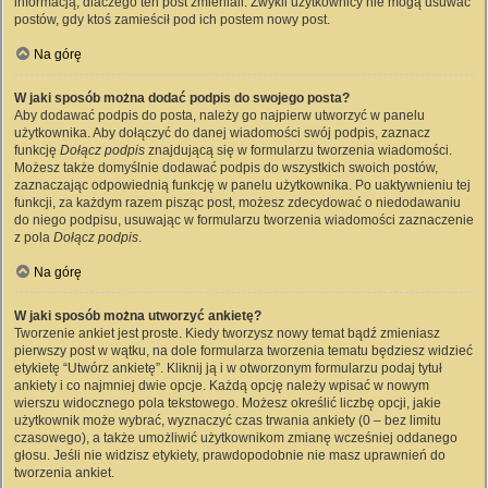
informacją, dlaczego ten post zmieniali. Zwykli użytkownicy nie mogą usuwać
postów, gdy ktoś zamieścił pod ich postem nowy post.
Na górę
W jaki sposób można dodać podpis do swojego posta?
Aby dodawać podpis do posta, należy go najpierw utworzyć w panelu
użytkownika. Aby dołączyć do danej wiadomości swój podpis, zaznacz
funkcję
Dołącz podpis
znajdującą się w formularzu tworzenia wiadomości.
Możesz także domyślnie dodawać podpis do wszystkich swoich postów,
zaznaczając odpowiednią funkcję w panelu użytkownika. Po uaktywnieniu tej
funkcji, za każdym razem pisząc post, możesz zdecydować o niedodawaniu
do niego podpisu, usuwając w formularzu tworzenia wiadomości zaznaczenie
z pola
Dołącz podpis
.
Na górę
W jaki sposób można utworzyć ankietę?
Tworzenie ankiet jest proste. Kiedy tworzysz nowy temat bądź zmieniasz
pierwszy post w wątku, na dole formularza tworzenia tematu będziesz widzieć
etykietę “Utwórz ankietę”. Kliknij ją i w otworzonym formularzu podaj tytuł
ankiety i co najmniej dwie opcje. Każdą opcję należy wpisać w nowym
wierszu widocznego pola tekstowego. Możesz określić liczbę opcji, jakie
użytkownik może wybrać, wyznaczyć czas trwania ankiety (0 – bez limitu
czasowego), a także umożliwić użytkownikom zmianę wcześniej oddanego
głosu. Jeśli nie widzisz etykiety, prawdopodobnie nie masz uprawnień do
tworzenia ankiet.