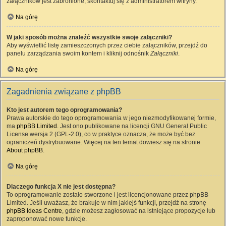
załączników jest zabronione, skontaktuj się z administratorem witryny.
Na górę
W jaki sposób można znaleźć wszystkie swoje załączniki?
Aby wyświetlić listę zamieszczonych przez ciebie załączników, przejdź do
panelu zarządzania swoim kontem i kliknij odnośnik
Załączniki
.
Na górę
Zagadnienia związane z phpBB
Kto jest autorem tego oprogramowania?
Prawa autorskie do tego oprogramowania w jego niezmodyfikowanej formie,
ma
phpBB Limited
. Jest ono publikowane na licencji GNU General Public
License wersja 2 (GPL-2.0), co w praktyce oznacza, że może być bez
ograniczeń dystrybuowane. Więcej na ten temat dowiesz się na stronie
About phpBB
.
Na górę
Dlaczego funkcja X nie jest dostępna?
To oprogramowanie zostało stworzone i jest licencjonowane przez phpBB
Limited. Jeśli uważasz, że brakuje w nim jakiejś funkcji, przejdź na stronę
phpBB Ideas Centre
, gdzie możesz zagłosować na istniejące propozycje lub
zaproponować nowe funkcje.