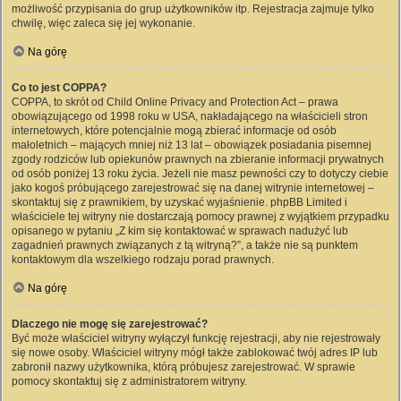
możliwość przypisania do grup użytkowników itp. Rejestracja zajmuje tylko
chwilę, więc zaleca się jej wykonanie.
Na górę
Co to jest COPPA?
COPPA, to skrót od Child Online Privacy and Protection Act – prawa
obowiązującego od 1998 roku w USA, nakładającego na właścicieli stron
internetowych, które potencjalnie mogą zbierać informacje od osób
małoletnich – mających mniej niż 13 lat – obowiązek posiadania pisemnej
zgody rodziców lub opiekunów prawnych na zbieranie informacji prywatnych
od osób poniżej 13 roku życia. Jeżeli nie masz pewności czy to dotyczy ciebie
jako kogoś próbującego zarejestrować się na danej witrynie internetowej –
skontaktuj się z prawnikiem, by uzyskać wyjaśnienie. phpBB Limited i
właściciele tej witryny nie dostarczają pomocy prawnej z wyjątkiem przypadku
opisanego w pytaniu „Z kim się kontaktować w sprawach nadużyć lub
zagadnień prawnych związanych z tą witryną?”, a także nie są punktem
kontaktowym dla wszelkiego rodzaju porad prawnych.
Na górę
Dlaczego nie mogę się zarejestrować?
Być może właściciel witryny wyłączył funkcję rejestracji, aby nie rejestrowały
się nowe osoby. Właściciel witryny mógł także zablokować twój adres IP lub
zabronił nazwy użytkownika, którą próbujesz zarejestrować. W sprawie
pomocy skontaktuj się z administratorem witryny.