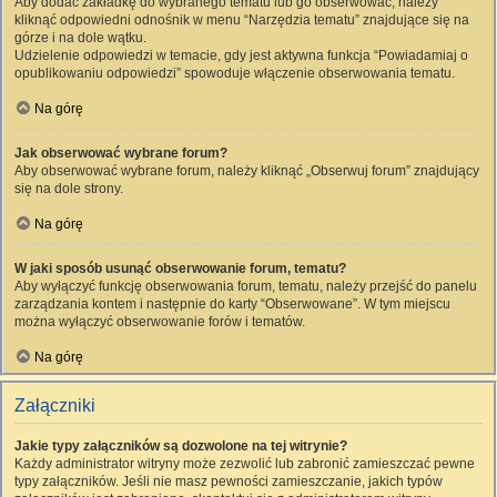
Aby dodać zakładkę do wybranego tematu lub go obserwować, należy
kliknąć odpowiedni odnośnik w menu “Narzędzia tematu” znajdujące się na
górze i na dole wątku.
Udzielenie odpowiedzi w temacie, gdy jest aktywna funkcja “Powiadamiaj o
opublikowaniu odpowiedzi” spowoduje włączenie obserwowania tematu.
Na górę
Jak obserwować wybrane forum?
Aby obserwować wybrane forum, należy kliknąć „Obserwuj forum” znajdujący
się na dole strony.
Na górę
W jaki sposób usunąć obserwowanie forum, tematu?
Aby wyłączyć funkcję obserwowania forum, tematu, należy przejść do panelu
zarządzania kontem i następnie do karty “Obserwowane”. W tym miejscu
można wyłączyć obserwowanie forów i tematów.
Na górę
Załączniki
Jakie typy załączników są dozwolone na tej witrynie?
Każdy administrator witryny może zezwolić lub zabronić zamieszczać pewne
typy załączników. Jeśli nie masz pewności zamieszczanie, jakich typów