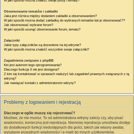
W jaki sposób można znaleźć swoje posty i tematy?
Obserwowanie tematów i zakładki
Jaka jest różnica między dodaniem zakładki a obserwowaniem?
W jaki sposób można dodać zakładkę do wybranych tematów lub je obserwować??
Jak obserwować wybrane forum?
W jaki sposób usunąć obserwowanie forum, tematu?
Załączniki
Jakie typy załączników są dozwolone na tej witrynie?
W jaki sposób można znaleźć wszystkie swoje załączniki?
Zagadnienia związane z phpBB
Kto jest autorem tego oprogramowania?
Dlaczego funkcja X nie jest dostępna?
Z kim się kontaktować w sprawach nadużyć lub zagadnień prawnych związanych z tą
witryną?
Jak nawiązać kontakt z administratorem witryny?
Problemy z logowaniem i rejestracją
Dlaczego w ogóle muszę się rejestrować?
Możliwe, że nie musisz. To od administratora witryny zależy czy, aby pisać
wiadomości, konieczna jest rejestracja. Niemniej rejestracja umożliwia dostęp
do dodatkowych funkcji niedostępnych dla gości, takich jak własny awatar,
wysyłanie prywatnych wiadomości i e-maili do innych użytkowników,