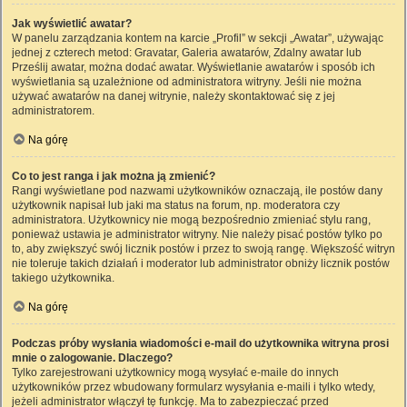
Jak wyświetlić awatar?
W panelu zarządzania kontem na karcie „Profil” w sekcji „Awatar”, używając
jednej z czterech metod: Gravatar, Galeria awatarów, Zdalny awatar lub
Prześlij awatar, można dodać awatar. Wyświetlanie awatarów i sposób ich
wyświetlania są uzależnione od administratora witryny. Jeśli nie można
używać awatarów na danej witrynie, należy skontaktować się z jej
administratorem.
Na górę
Co to jest ranga i jak można ją zmienić?
Rangi wyświetlane pod nazwami użytkowników oznaczają, ile postów dany
użytkownik napisał lub jaki ma status na forum, np. moderatora czy
administratora. Użytkownicy nie mogą bezpośrednio zmieniać stylu rang,
ponieważ ustawia je administrator witryny. Nie należy pisać postów tylko po
to, aby zwiększyć swój licznik postów i przez to swoją rangę. Większość witryn
nie toleruje takich działań i moderator lub administrator obniży licznik postów
takiego użytkownika.
Na górę
Podczas próby wysłania wiadomości e-mail do użytkownika witryna prosi
mnie o zalogowanie. Dlaczego?
Tylko zarejestrowani użytkownicy mogą wysyłać e-maile do innych
użytkowników przez wbudowany formularz wysyłania e-maili i tylko wtedy,
jeżeli administrator włączył tę funkcję. Ma to zabezpieczać przed