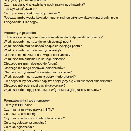
Mojego języka nie ma na liście!
Czym są obrazki wyświetlane obok nazwy użytkownika?
Jak wyświetlić awatar?
Co to jest ranga i jak można ją zmienić?
Podczas próby wysłania wiadomości e-mail do użytkownika witryna prosi mnie o
zalogowanie. Dlaczego?
Problemy z pisaniem
Jak utworzyć nowy temat na forum lub wysłać odpowiedź w temacie?
W jaki sposób można zmienić lub usunąć post?
W jaki sposób można dodać podpis do swojego posta?
W jaki sposób można utworzyć ankietę?
Dlaczego nie można dodać więcej opcji ankiety?
W jaki sposób zmienić lub usunąć ankietę?
Dlaczego nie mam dostępu do forum?
Dlaczego nie mogę dodawać załączników?
Dlaczego otrzymałem/otrzymałam ostrzeżenie?
W jaki sposób można zgłosić posty moderatorowi?
Do czego służy przycisk “Zapisz” znajdujący się w oknie tworzenia tematu?
Dlaczego mój post musi być akceptowany?
W jaki sposób mogę przesunąć swój temat na górę strony tematów?
Formatowanie i typy tematów
Co to jest BBCode?
Czy można używać języka HTML?
Co to są są emotikony?
Czy można umieszczać obrazki w poście?
Co to są ogłoszenia globalne?
Co to są ogłoszenia?