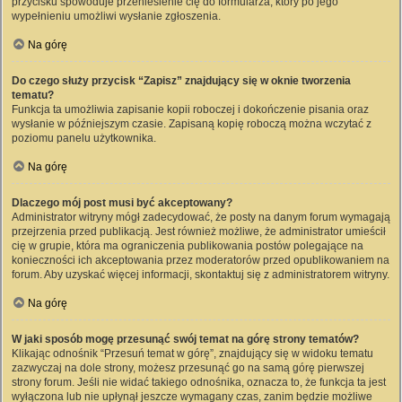
przycisku spowoduje przeniesienie cię do formularza, który po jego
wypełnieniu umożliwi wysłanie zgłoszenia.
Na górę
Do czego służy przycisk “Zapisz” znajdujący się w oknie tworzenia
tematu?
Funkcja ta umożliwia zapisanie kopii roboczej i dokończenie pisania oraz
wysłanie w późniejszym czasie. Zapisaną kopię roboczą można wczytać z
poziomu panelu użytkownika.
Na górę
Dlaczego mój post musi być akceptowany?
Administrator witryny mógł zadecydować, że posty na danym forum wymagają
przejrzenia przed publikacją. Jest również możliwe, że administrator umieścił
cię w grupie, która ma ograniczenia publikowania postów polegające na
konieczności ich akceptowania przez moderatorów przed opublikowaniem na
forum. Aby uzyskać więcej informacji, skontaktuj się z administratorem witryny.
Na górę
W jaki sposób mogę przesunąć swój temat na górę strony tematów?
Klikając odnośnik “Przesuń temat w górę”, znajdujący się w widoku tematu
zazwyczaj na dole strony, możesz przesunąć go na samą górę pierwszej
strony forum. Jeśli nie widać takiego odnośnika, oznacza to, że funkcja ta jest
wyłączona lub nie upłynął jeszcze wymagany czas, zanim będzie możliwe