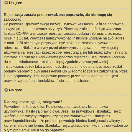
Na górę
Rejestracja została przeprowadzona poprawnie, ale nie mogę się
zalogować!
Po pierwsze, sprawdź swoją nazwę użytkownika i hasło. Jeśli są poprawne,
to wystąpiła jedna z dwóch przyczyn. Pierwszą z nich może być włączona
funkcja COPPA, a w czasie rejestracji została podana informacja, że masz
mniej niż 13 lat. Wówczas należy wykonać instrukcje wysłane na twój adres
e-mail. Jeśli nie to było przyczyną, być może nie została aktywowana
rejestracja. Niektóre witryny przed pierwszym zalogowaniem wymagają
aktywowania rejestracji przez osobę rejestrującą się lub przez administratora.
Informacja o tym była wyświetlona podczas rejestracji. Jeśli została wysłana
do ciebie wiadomość e-mail, postępuj zgodnie z zawartymi w niej
instrukcjami. Jeżeli taka wiadomość do ciebie nie dotarła, być może został
podany nieprawidłowy adres e-mail lub wiadomość została zatrzymana przez
filtr antyspamowy. Jeśli na pewno podany przez ciebie adres e-mail jest
prawidłowy, spróbuj skontaktować się z administratorem.
Na górę
Dlaczego nie mogę się zalogować?
Powodów może być kilka. Po pierwsze sprawdź, czy twoja nazwa
użytkownika i hasło są prawidłowe. Jeżeli są prawidłowe, skontaktuj się z
właścicielem witryny i zapytaj, czy cię nie zablokowano. Istnieje też
prawdopodobieństwo, że problem powoduje błędna konfiguracja witryny, na
której znajduje się forum. Skontaktuj się z właścicielem witryny i powiadom go
o tym problemie. Musi on go naprawić.