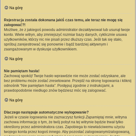
Na górę
Rejestracja została dokonana jakiś czas temu, ale teraz nie mogę się
zalogować?!
Możliwe, że z jakiegoś powodu administrator dezaktywował lub usunął twoje
konto. Wiele witryn, aby zmniejszyć rozmiar bazy danych, cyklicznie usuwa
użytkowników, którzy nic nie pisali przez dłuższy czas. Jeśli tak się stało,
spróbuj zarejestrować się ponownie i bądź bardziej aktywnym i
zaangażowanym w dyskusje użytkownikiem.
Na górę
Nie pamiętam hasła!
Zachowaj spokój! Twoje hasło wprawdzie nie może zostać odzyskane, ale
bez problemu może zostać zresetowane. Przejdź na stronę logowania i kliknij
odnośnik “Nie pamiętam hasła”. Postępuj zgodnie z instrukcjami, a
prawdopodobnie niedługo znów będziesz móc się zalogować.
Na górę
Dlaczego następuje automatyczne wylogowanie?
Jeżeli w czasie logowania nie zaznaczysz funkcji
Zapamiętaj mnie
, witryna
zachowa informację o tym, że twój pobyt na tej witrynie będzie trwał tylko
określony przez administratora czas. Zapobiega to niewłaściwemu użyciu
twojego konta przez kogoś innego. Aby pozostać zalogowanym/zalogowaną,