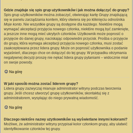
Gdzie znajduje się spis grup użytkowników i jak można dołączyć do grupy?
Spis grup użytkowników można zobaczyć, otwierając kartę
Grupy
znajdującą
się w panelu zarządzania kontem, który otwiera się po kliknięciu odnośnika
Moje konto
. Nie wszystkie grupy są dostępne dla każdego. Niektóre mogą
wymagać akceptacji przyjęcia nowego członka, niektóre mogą być zamknięte,
a jeszcze inne mogą mieć ukrytych członków. Użytkownik może poprosić o
przyjęcie do danej grupy, naciskając odpowiedni przycisk. Prośba o przyjęcie
do grupy, która wymaga akceptacji przyjęcia nowego członka, musi zostać
zaakceptowana przez lidera grupy. Może on poprosić użytkownika o podanie
wyjaśnień, dlaczego chce on dołączyć do tej grupy. W przypadku otrzymania
negatywnej decyzji proszę nie nękać lidera grupy pytaniami – widocznie miał
on swoje powody.
Na górę
W jaki sposób można zostać liderem grupy?
Lidera grupy zazwyczaj mianuje administrator witryny podczas tworzenia
grupy. Jeśli chcesz utworzyć grupę użytkowników, skontaktuj się z
administratorem, wysyłając do niego prywatną wiadomość.
Na górę
Dlaczego niektóre nazwy użytkowników są wyświetlane innymi kolorami?
Możliwe, że administrator witryny przypisał kolor członkom grupy, aby ułatwić
identyfikowanie członków tej grupy.