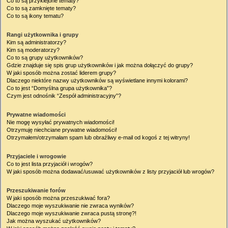
Co to są przyklejone tematy?
Co to są zamknięte tematy?
Co to są ikony tematu?
Rangi użytkownika i grupy
Kim są administratorzy?
Kim są moderatorzy?
Co to są grupy użytkowników?
Gdzie znajduje się spis grup użytkowników i jak można dołączyć do grupy?
W jaki sposób można zostać liderem grupy?
Dlaczego niektóre nazwy użytkowników są wyświetlane innymi kolorami?
Co to jest “Domyślna grupa użytkownika”?
Czym jest odnośnik “Zespół administracyjny”?
Prywatne wiadomości
Nie mogę wysyłać prywatnych wiadomości!
Otrzymuję niechciane prywatne wiadomości!
Otrzymałem/otrzymałam spam lub obraźliwy e-mail od kogoś z tej witryny!
Przyjaciele i wrogowie
Co to jest lista przyjaciół i wrogów?
W jaki sposób można dodawać/usuwać użytkowników z listy przyjaciół lub wrogów?
Przeszukiwanie forów
W jaki sposób można przeszukiwać fora?
Dlaczego moje wyszukiwanie nie zwraca wyników?
Dlaczego moje wyszukiwanie zwraca pustą stronę?!
Jak można wyszukać użytkowników?