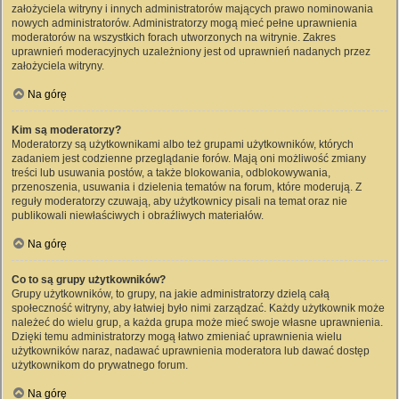
założyciela witryny i innych administratorów mających prawo nominowania
nowych administratorów. Administratorzy mogą mieć pełne uprawnienia
moderatorów na wszystkich forach utworzonych na witrynie. Zakres
uprawnień moderacyjnych uzależniony jest od uprawnień nadanych przez
założyciela witryny.
Na górę
Kim są moderatorzy?
Moderatorzy są użytkownikami albo też grupami użytkowników, których
zadaniem jest codzienne przeglądanie forów. Mają oni możliwość zmiany
treści lub usuwania postów, a także blokowania, odblokowywania,
przenoszenia, usuwania i dzielenia tematów na forum, które moderują. Z
reguły moderatorzy czuwają, aby użytkownicy pisali na temat oraz nie
publikowali niewłaściwych i obraźliwych materiałów.
Na górę
Co to są grupy użytkowników?
Grupy użytkowników, to grupy, na jakie administratorzy dzielą całą
społeczność witryny, aby łatwiej było nimi zarządzać. Każdy użytkownik może
należeć do wielu grup, a każda grupa może mieć swoje własne uprawnienia.
Dzięki temu administratorzy mogą łatwo zmieniać uprawnienia wielu
użytkowników naraz, nadawać uprawnienia moderatora lub dawać dostęp
użytkownikom do prywatnego forum.
Na górę