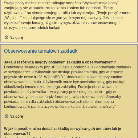
Swoje posty można znaleźć, klikając odnośnik “Wyświetl moje posty”
znajdujący się w panelu zarządzania kontem lub odnośnik “Posty
użytkownika” na stronie swojego profilu lub wybierając „Twoje posty” z menu
„Więcej…” znajdującego się w górnym lewym rogu witryny. Jeśli chcesz
wyszukać swoje tematy, użyj strony wyszukiwania zaawansowanego i
skorzystaj z odpowiednich funkcji.
Na górę
Obserwowanie tematów i zakładki
Jaka jest różnica między dodaniem zakładki a obserwowaniem?
Dodawanie zakładek w phpBB 3.0 działa podobnie jak dodawanie zakładek
w przeglądarce. Użytkownik nie dostaje powiadomienia, gdy w temacie
pojawia się nowa treść. W phpBB 3.1 dodawanie zakładek przypomina
obserwowanie tematu. Użytkownik może być powiadamiany, gdy nastąpi
aktualizacja tematu oznaczonego zakładką. Funkcja obserwowania
powiadamia użytkownika – w wybrany przez niego sposób – gdy w
obserwowanym temacie bądź forum pojawiła się nowa treść. Sposoby
powiadamiania dla zakładek i obserwowanych elementów można
konfigurować w panelu użytkownika na karcie „Ustawienia witryny”.
Na górę
W jaki sposób można dodać zakładkę do wybranych tematów lub je
obserwować??