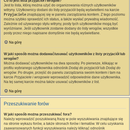
Co to jest lista przyjaciół i wrogów?
Jest to lista, którą można użyć do organizowania różnych użytkowników
witryny. Użytkownicy dodani do listy przyjaciół będą wyświetleni na karcie
Przyjaciele
znajdującej się w panelu zarządzania kontem. Z tego poziomu
można szybko sprawdzić ich status, a także wysłać prywatną wiadomość.
Zależnie od używanego stylu witryny, posty tych użytkowników mogą być
wyróżniane. Jeśli użytkownik zostanie dodany do listy wrogów, wszystkie
posty przez niego napisane domyślnie nie będą wyświetlane.
Na górę
W jaki sposób można dodawać/usuwać użytkowników z listy przyjaciół lub
wrogów?
Można dodawać użytkowników na dwa sposoby. Po pierwsze, klikając w
profilu wybranego użytkownika odnośnik
Dodaj do przyjaciół
lub
Dodaj do
wrogów
. Po drugie, przejść do panelu zarządzania swoim kontem i tam na
karcie
Przyjaciele i wrogowie
wprowadzić odpowiednie dane użytkownika.
Na tej samej karcie można także usuwać użytkowników z list.
Na górę
Przeszukiwanie forów
W jaki sposób można przeszukiwać fora?
Należy wprowadzić poszukiwaną frazę w pole wyszukiwania znajdujące się
na stronie wykazu forów, a także stronach forów i tematów. W celu uzyskania
zaawansowanych funkcji wyszukiwania należy kliknąć odnośnik