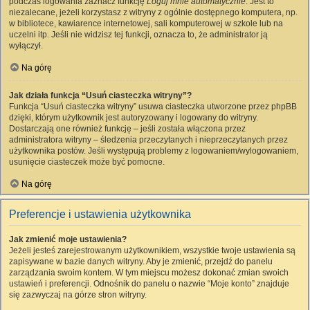
podczas logowania zaznacz funkcję
Loguj mnie automatycznie
. Jest to
niezalecane, jeżeli korzystasz z witryny z ogólnie dostępnego komputera, np.
w bibliotece, kawiarence internetowej, sali komputerowej w szkole lub na
uczelni itp. Jeśli nie widzisz tej funkcji, oznacza to, że administrator ją
wyłączył.
Na górę
Jak działa funkcja “Usuń ciasteczka witryny”?
Funkcja “Usuń ciasteczka witryny” usuwa ciasteczka utworzone przez phpBB
dzięki, którym użytkownik jest autoryzowany i logowany do witryny.
Dostarczają one również funkcję – jeśli została włączona przez
administratora witryny – śledzenia przeczytanych i nieprzeczytanych przez
użytkownika postów. Jeśli występują problemy z logowaniem/wylogowaniem,
usunięcie ciasteczek może być pomocne.
Na górę
Preferencje i ustawienia użytkownika
Jak zmienić moje ustawienia?
Jeżeli jesteś zarejestrowanym użytkownikiem, wszystkie twoje ustawienia są
zapisywane w bazie danych witryny. Aby je zmienić, przejdź do panelu
zarządzania swoim kontem. W tym miejscu możesz dokonać zmian swoich
ustawień i preferencji. Odnośnik do panelu o nazwie “Moje konto” znajduje
się zazwyczaj na górze stron witryny.