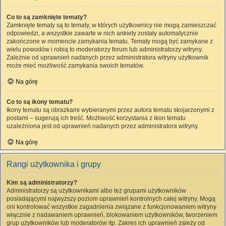
Co to są zamknięte tematy?
Zamknięte tematy są to tematy, w których użytkownicy nie mogą zamieszczać
odpowiedzi, a wszystkie zawarte w nich ankiety zostały automatycznie
zakończone w momencie zamykania tematu. Tematy mogą być zamykane z
wielu powodów i robią to moderatorzy forum lub administratorzy witryny.
Zależnie od uprawnień nadanych przez administratora witryny użytkownik
może mieć możliwość zamykania swoich tematów.
Na górę
Co to są ikony tematu?
Ikony tematu są obrazkami wybieranymi przez autora tematu skojarzonymi z
postami – sugerują ich treść. Możliwość korzystania z ikon tematu
uzależniona jest od uprawnień nadanych przez administratora witryny.
Na górę
Rangi użytkownika i grupy
Kim są administratorzy?
Administratorzy są użytkownikami albo też grupami użytkowników
posiadającymi najwyższy poziom uprawnień kontrolnych całej witryny. Mogą
oni kontrolować wszystkie zagadnienia związane z funkcjonowaniem witryny
włącznie z nadawaniem uprawnień, blokowaniem użytkowników, tworzeniem
grup użytkowników lub moderatorów itp. Zakres ich uprawnień zależy od