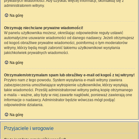
prywatnych wiadomości. Aby uzyskać więcej informacji, skontaktuj się z
administratorem witryny.
Na górę
Otrzymuję niechciane prywatne wiadomości!
W panelu użytkownika możesz, określając odpowiednie reguły ustawić
automatyczne usuwanie wiadomości od danego nadawcy. Jeżeli otrzymujesz
od kogoś obraźliwe prywatne wiadomości, poinformuj o tym moderatorów
witryny, którzy będą mogli zabronić takiemu użytkownikowi wysyłania
jakichkolwiek prywatnych wiadomości.
Na górę
Otrzymałem/otrzymałam spam lub obraźliwy e-mail od kogoś z tej witryny!
Przykro nam z tego powodu. System wysyłania e-maili witryny zawiera
zabezpieczenia umożliwiające wytropienie użytkowników, którzy wysyłają
takie wiadomości. Prześlij administratorowi witryny pełną kopię otrzymanego
e-maila – ważne, aby były w niej zawarte nagłówki, ponieważ zawierają one
informacje o nadawcy. Administrator będzie wówczas mógł podjąć
odpowiednie działania.
Na górę
Przyjaciele i wrogowie