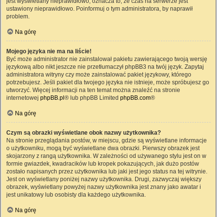
jest wyświetlany nieprawidłowo, oznacza to, że czas na serwerze jest
ustawiony nieprawidłowo. Poinformuj o tym administratora, by naprawił
problem.
Na górę
Mojego języka nie ma na liście!
Być może administrator nie zainstalował pakietu zawierającego twoją wersję
językową albo nikt jeszcze nie przetłumaczył phpBB3 na twój język. Zapytaj
administratora witryny czy może zainstalować pakiet językowy, którego
potrzebujesz. Jeśli pakiet dla twojego języka nie istnieje, może spróbujesz go
utworzyć. Więcej informacji na ten temat można znaleźć na stronie
internetowej
phpBB.pl
® lub phpBB Limited
phpBB.com
®
Na górę
Czym są obrazki wyświetlane obok nazwy użytkownika?
Na stronie przeglądania postów, w miejscu, gdzie są wyświetlane informacje
o użytkowniku, mogą być wyświetlane dwa obrazki. Pierwszy obrazek jest
skojarzony z rangą użytkownika. W zależności od używanego stylu jest on w
formie gwiazdek, kwadracików lub kropek pokazujących, jak dużo postów
zostało napisanych przez użytkownika lub jaki jest jego status na tej witrynie.
Jest on wyświetlany poniżej nazwy użytkownika. Drugi, zazwyczaj większy
obrazek, wyświetlany powyżej nazwy użytkownika jest znany jako awatar i
jest unikatowy lub osobisty dla każdego użytkownika.
Na górę