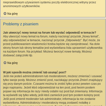
nieprawidłowym używaniem systemu poczty elektronicznej witryny przez
anonimowych użytkowników.
Na górę
Problemy z pisaniem
Jak utworzyć nowy temat na forum lub wysłać odpowiedź w temacie?
Aby utworzyć nowy temat na forum, należy nacisnąć przycisk „Nowy temat”,
aby odpowiedzieć w temacie, nacisnąć przycisk „Odpowiedz”. Być może, że
przed publikowaniem wiadomości trzeba będzie się zarejestrować. Na dole
strony forum lub strony tematów jest wyświetlana lista uprawnień użytkownika
na każdym forum. Na przykład: Możesz tworzyć nowe tematy, Możesz
dodawać załączniki itp.
Na górę
W jaki sposób można zmienić lub usunąć post?
Jeśli nie jesteś administratorem lub moderatorem, możesz zmieniać i usuwać
tylko swoje posty. Możesz zmienić post, naciskając przycisk
Zmień
znajdujący
się przy danym poście. Czasami można to zrobić tylko przez pewien czas po
jego napisaniu. Jeżeli ktoś odpowiedział na ten post, pod twoim postem
pojawi się informacja ile razy i kiedy ostatni raz post był zmieniany. Informacja
ta wyświetli się tylko wtedy, jeśli ktoś zamieścił pod tym postem kolejny post.
Jeśli post zmienił moderator lub administrator, informacja ta nie zostanie
wyświetlona. Administratorzy i moderatorzy mogą zostawić notatkę z