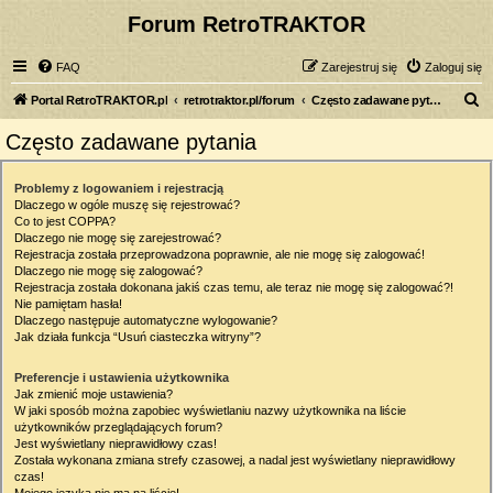
Forum RetroTRAKTOR
FAQ
Zarejestruj się
Zaloguj się
S
Portal RetroTRAKTOR.pl
retrotraktor.pl/forum
Często zadawane pytania
z
Często zadawane pytania
u
k
Problemy z logowaniem i rejestracją
Dlaczego w ogóle muszę się rejestrować?
a
Co to jest COPPA?
j
Dlaczego nie mogę się zarejestrować?
Rejestracja została przeprowadzona poprawnie, ale nie mogę się zalogować!
Dlaczego nie mogę się zalogować?
Rejestracja została dokonana jakiś czas temu, ale teraz nie mogę się zalogować?!
Nie pamiętam hasła!
Dlaczego następuje automatyczne wylogowanie?
Jak działa funkcja “Usuń ciasteczka witryny”?
Preferencje i ustawienia użytkownika
Jak zmienić moje ustawienia?
W jaki sposób można zapobiec wyświetlaniu nazwy użytkownika na liście
użytkowników przeglądających forum?
Jest wyświetlany nieprawidłowy czas!
Została wykonana zmiana strefy czasowej, a nadal jest wyświetlany nieprawidłowy
czas!