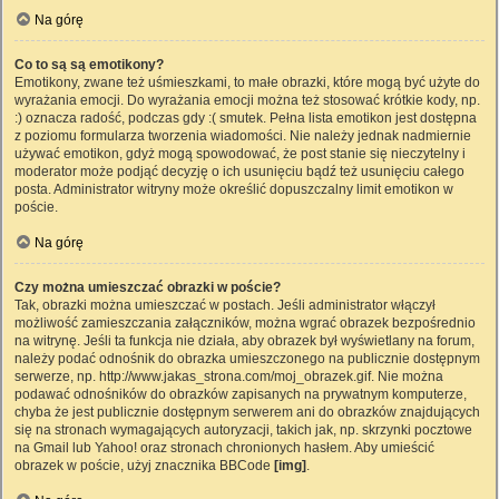
Na górę
Co to są są emotikony?
Emotikony, zwane też uśmieszkami, to małe obrazki, które mogą być użyte do
wyrażania emocji. Do wyrażania emocji można też stosować krótkie kody, np.
:) oznacza radość, podczas gdy :( smutek. Pełna lista emotikon jest dostępna
z poziomu formularza tworzenia wiadomości. Nie należy jednak nadmiernie
używać emotikon, gdyż mogą spowodować, że post stanie się nieczytelny i
moderator może podjąć decyzję o ich usunięciu bądź też usunięciu całego
posta. Administrator witryny może określić dopuszczalny limit emotikon w
poście.
Na górę
Czy można umieszczać obrazki w poście?
Tak, obrazki można umieszczać w postach. Jeśli administrator włączył
możliwość zamieszczania załączników, można wgrać obrazek bezpośrednio
na witrynę. Jeśli ta funkcja nie działa, aby obrazek był wyświetlany na forum,
należy podać odnośnik do obrazka umieszczonego na publicznie dostępnym
serwerze, np. http://www.jakas_strona.com/moj_obrazek.gif. Nie można
podawać odnośników do obrazków zapisanych na prywatnym komputerze,
chyba że jest publicznie dostępnym serwerem ani do obrazków znajdujących
się na stronach wymagających autoryzacji, takich jak, np. skrzynki pocztowe
na Gmail lub Yahoo! oraz stronach chronionych hasłem. Aby umieścić
obrazek w poście, użyj znacznika BBCode
[img]
.