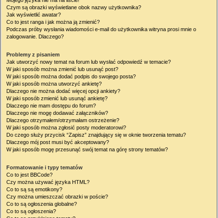
Mojego języka nie ma na liście!
Czym są obrazki wyświetlane obok nazwy użytkownika?
Jak wyświetlić awatar?
Co to jest ranga i jak można ją zmienić?
Podczas próby wysłania wiadomości e-mail do użytkownika witryna prosi mnie o
zalogowanie. Dlaczego?
Problemy z pisaniem
Jak utworzyć nowy temat na forum lub wysłać odpowiedź w temacie?
W jaki sposób można zmienić lub usunąć post?
W jaki sposób można dodać podpis do swojego posta?
W jaki sposób można utworzyć ankietę?
Dlaczego nie można dodać więcej opcji ankiety?
W jaki sposób zmienić lub usunąć ankietę?
Dlaczego nie mam dostępu do forum?
Dlaczego nie mogę dodawać załączników?
Dlaczego otrzymałem/otrzymałam ostrzeżenie?
W jaki sposób można zgłosić posty moderatorowi?
Do czego służy przycisk “Zapisz” znajdujący się w oknie tworzenia tematu?
Dlaczego mój post musi być akceptowany?
W jaki sposób mogę przesunąć swój temat na górę strony tematów?
Formatowanie i typy tematów
Co to jest BBCode?
Czy można używać języka HTML?
Co to są są emotikony?
Czy można umieszczać obrazki w poście?
Co to są ogłoszenia globalne?
Co to są ogłoszenia?