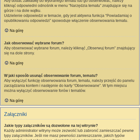
Aby dodać zakładkę do wybranego tematu lub go obserwować, należy
kliknąć odpowiedni odnośnik w menu “Narzędzia tematu” znajdujące się na
górze i na dole wątku.
Udzielenie odpowiedzi w temacie, gdy jest aktywna funkcja “Powiadamiaj o
opublikowaniu odpowiedzi” spowoduje włączenie obserwowania tematu.
Na górę
Jak obserwować wybrane forum?
Aby obserwować wybrane forum, należy kliknąć „Obserwuj forum” znajdujący
się na dole strony.
Na górę
W jaki sposób usunąć obserwowanie forum, tematu?
Aby wyłączyć funkcję obserwowania forum, tematu, należy przejść do panelu
zarządzania kontem i następnie do karty “Obserwowane”. W tym miejscu
można wyłączyć obserwowanie forów i tematów.
Na górę
Załączniki
Jakie typy załączników są dozwolone na tej witrynie?
Każdy administrator witryny może zezwolić lub zabronić zamieszczać pewne
typy załączników. Jeśli nie masz pewności zamieszczanie, jakich typów