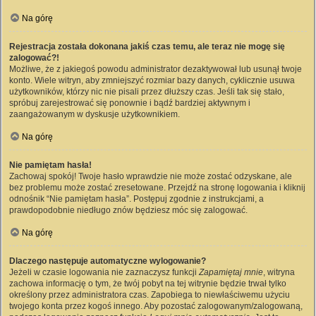
Na górę
Rejestracja została dokonana jakiś czas temu, ale teraz nie mogę się
zalogować?!
Możliwe, że z jakiegoś powodu administrator dezaktywował lub usunął twoje
konto. Wiele witryn, aby zmniejszyć rozmiar bazy danych, cyklicznie usuwa
użytkowników, którzy nic nie pisali przez dłuższy czas. Jeśli tak się stało,
spróbuj zarejestrować się ponownie i bądź bardziej aktywnym i
zaangażowanym w dyskusje użytkownikiem.
Na górę
Nie pamiętam hasła!
Zachowaj spokój! Twoje hasło wprawdzie nie może zostać odzyskane, ale
bez problemu może zostać zresetowane. Przejdź na stronę logowania i kliknij
odnośnik “Nie pamiętam hasła”. Postępuj zgodnie z instrukcjami, a
prawdopodobnie niedługo znów będziesz móc się zalogować.
Na górę
Dlaczego następuje automatyczne wylogowanie?
Jeżeli w czasie logowania nie zaznaczysz funkcji
Zapamiętaj mnie
, witryna
zachowa informację o tym, że twój pobyt na tej witrynie będzie trwał tylko
określony przez administratora czas. Zapobiega to niewłaściwemu użyciu
twojego konta przez kogoś innego. Aby pozostać zalogowanym/zalogowaną,