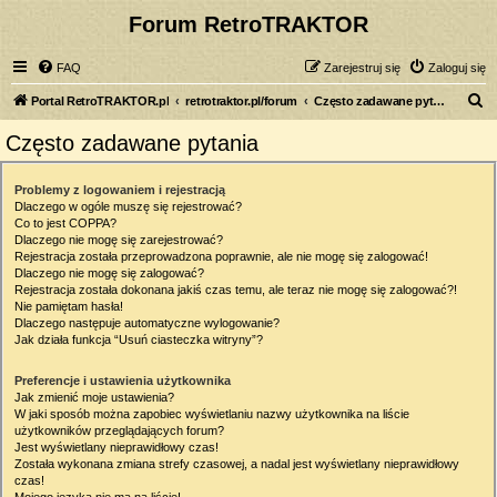
Forum RetroTRAKTOR
FAQ
Zarejestruj się
Zaloguj się
S
Portal RetroTRAKTOR.pl
retrotraktor.pl/forum
Często zadawane pytania
z
Często zadawane pytania
u
k
Problemy z logowaniem i rejestracją
Dlaczego w ogóle muszę się rejestrować?
a
Co to jest COPPA?
j
Dlaczego nie mogę się zarejestrować?
Rejestracja została przeprowadzona poprawnie, ale nie mogę się zalogować!
Dlaczego nie mogę się zalogować?
Rejestracja została dokonana jakiś czas temu, ale teraz nie mogę się zalogować?!
Nie pamiętam hasła!
Dlaczego następuje automatyczne wylogowanie?
Jak działa funkcja “Usuń ciasteczka witryny”?
Preferencje i ustawienia użytkownika
Jak zmienić moje ustawienia?
W jaki sposób można zapobiec wyświetlaniu nazwy użytkownika na liście
użytkowników przeglądających forum?
Jest wyświetlany nieprawidłowy czas!
Została wykonana zmiana strefy czasowej, a nadal jest wyświetlany nieprawidłowy
czas!