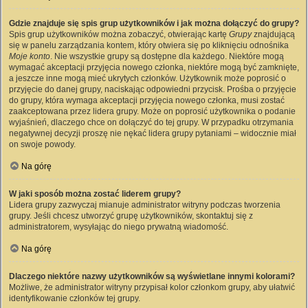
Gdzie znajduje się spis grup użytkowników i jak można dołączyć do grupy?
Spis grup użytkowników można zobaczyć, otwierając kartę
Grupy
znajdującą
się w panelu zarządzania kontem, który otwiera się po kliknięciu odnośnika
Moje konto
. Nie wszystkie grupy są dostępne dla każdego. Niektóre mogą
wymagać akceptacji przyjęcia nowego członka, niektóre mogą być zamknięte,
a jeszcze inne mogą mieć ukrytych członków. Użytkownik może poprosić o
przyjęcie do danej grupy, naciskając odpowiedni przycisk. Prośba o przyjęcie
do grupy, która wymaga akceptacji przyjęcia nowego członka, musi zostać
zaakceptowana przez lidera grupy. Może on poprosić użytkownika o podanie
wyjaśnień, dlaczego chce on dołączyć do tej grupy. W przypadku otrzymania
negatywnej decyzji proszę nie nękać lidera grupy pytaniami – widocznie miał
on swoje powody.
Na górę
W jaki sposób można zostać liderem grupy?
Lidera grupy zazwyczaj mianuje administrator witryny podczas tworzenia
grupy. Jeśli chcesz utworzyć grupę użytkowników, skontaktuj się z
administratorem, wysyłając do niego prywatną wiadomość.
Na górę
Dlaczego niektóre nazwy użytkowników są wyświetlane innymi kolorami?
Możliwe, że administrator witryny przypisał kolor członkom grupy, aby ułatwić
identyfikowanie członków tej grupy.