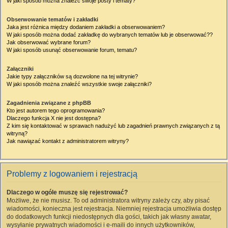
W jaki sposób można znaleźć swoje posty i tematy?
Obserwowanie tematów i zakładki
Jaka jest różnica między dodaniem zakładki a obserwowaniem?
W jaki sposób można dodać zakładkę do wybranych tematów lub je obserwować??
Jak obserwować wybrane forum?
W jaki sposób usunąć obserwowanie forum, tematu?
Załączniki
Jakie typy załączników są dozwolone na tej witrynie?
W jaki sposób można znaleźć wszystkie swoje załączniki?
Zagadnienia związane z phpBB
Kto jest autorem tego oprogramowania?
Dlaczego funkcja X nie jest dostępna?
Z kim się kontaktować w sprawach nadużyć lub zagadnień prawnych związanych z tą
witryną?
Jak nawiązać kontakt z administratorem witryny?
Problemy z logowaniem i rejestracją
Dlaczego w ogóle muszę się rejestrować?
Możliwe, że nie musisz. To od administratora witryny zależy czy, aby pisać
wiadomości, konieczna jest rejestracja. Niemniej rejestracja umożliwia dostęp
do dodatkowych funkcji niedostępnych dla gości, takich jak własny awatar,
wysyłanie prywatnych wiadomości i e-maili do innych użytkowników,