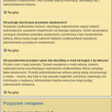
prywatnych wiadomości. Aby uzyskać więcej informacji, skontaktuj się z
administratorem witryny.
Na górę
Otrzymuję niechciane prywatne wiadomości!
W panelu użytkownika możesz, określając odpowiednie reguły ustawić
automatyczne usuwanie wiadomości od danego nadawcy. Jeżeli otrzymujesz
od kogoś obraźliwe prywatne wiadomości, poinformuj o tym moderatorów
witryny, którzy będą mogli zabronić takiemu użytkownikowi wysyłania
jakichkolwiek prywatnych wiadomości.
Na górę
Otrzymałem/otrzymałam spam lub obraźliwy e-mail od kogoś z tej witryny!
Przykro nam z tego powodu. System wysyłania e-maili witryny zawiera
zabezpieczenia umożliwiające wytropienie użytkowników, którzy wysyłają
takie wiadomości. Prześlij administratorowi witryny pełną kopię otrzymanego
e-maila – ważne, aby były w niej zawarte nagłówki, ponieważ zawierają one
informacje o nadawcy. Administrator będzie wówczas mógł podjąć
odpowiednie działania.
Na górę
Przyjaciele i wrogowie