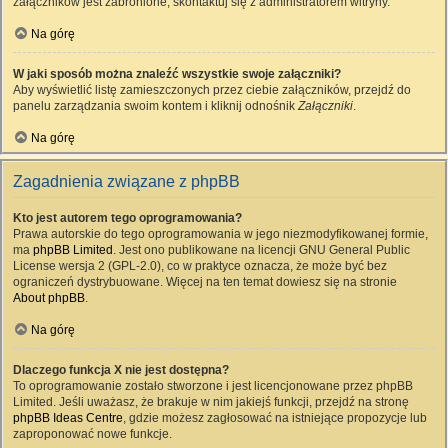
załączników jest zabronione, skontaktuj się z administratorem witryny.
Na górę
W jaki sposób można znaleźć wszystkie swoje załączniki?
Aby wyświetlić listę zamieszczonych przez ciebie załączników, przejdź do
panelu zarządzania swoim kontem i kliknij odnośnik
Załączniki
.
Na górę
Zagadnienia związane z phpBB
Kto jest autorem tego oprogramowania?
Prawa autorskie do tego oprogramowania w jego niezmodyfikowanej formie,
ma
phpBB Limited
. Jest ono publikowane na licencji GNU General Public
License wersja 2 (GPL-2.0), co w praktyce oznacza, że może być bez
ograniczeń dystrybuowane. Więcej na ten temat dowiesz się na stronie
About phpBB
.
Na górę
Dlaczego funkcja X nie jest dostępna?
To oprogramowanie zostało stworzone i jest licencjonowane przez phpBB
Limited. Jeśli uważasz, że brakuje w nim jakiejś funkcji, przejdź na stronę
phpBB Ideas Centre
, gdzie możesz zagłosować na istniejące propozycje lub
zaproponować nowe funkcje.