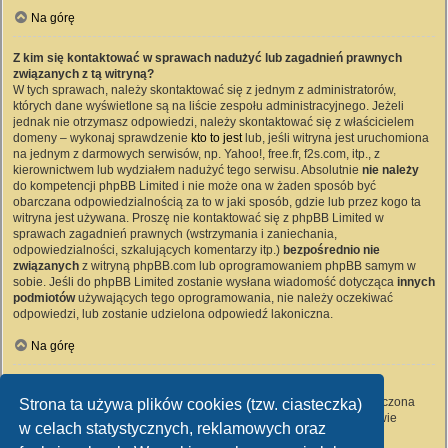
Na górę
Z kim się kontaktować w sprawach nadużyć lub zagadnień prawnych
związanych z tą witryną?
W tych sprawach, należy skontaktować się z jednym z administratorów,
których dane wyświetlone są na liście zespołu administracyjnego. Jeżeli
jednak nie otrzymasz odpowiedzi, należy skontaktować się z właścicielem
domeny – wykonaj sprawdzenie
kto to jest
lub, jeśli witryna jest uruchomiona
na jednym z darmowych serwisów, np. Yahoo!, free.fr, f2s.com, itp., z
kierownictwem lub wydziałem nadużyć tego serwisu. Absolutnie
nie należy
do kompetencji phpBB Limited i nie może ona w żaden sposób być
obarczana odpowiedzialnością za to w jaki sposób, gdzie lub przez kogo ta
witryna jest używana. Proszę nie kontaktować się z phpBB Limited w
sprawach zagadnień prawnych (wstrzymania i zaniechania,
odpowiedzialności, szkalujących komentarzy itp.)
bezpośrednio nie
związanych
z witryną phpBB.com lub oprogramowaniem phpBB samym w
sobie. Jeśli do phpBB Limited zostanie wysłana wiadomość dotycząca
innych
podmiotów
używających tego oprogramowania, nie należy oczekiwać
odpowiedzi, lub zostanie udzielona odpowiedź lakoniczna.
Na górę
Jak nawiązać kontakt z administratorem witryny?
Wszyscy użytkownicy witryny mogą używać – jeśli funkcja ta jest włączona
Strona ta używa plików cookies (tzw. ciasteczka)
przez administratora witryny – formularza „Kontakt z nami”. Członkowie
w celach statystycznych, reklamowych oraz
witryny mogą także używać odnośnika „Zespół administracyjny”.