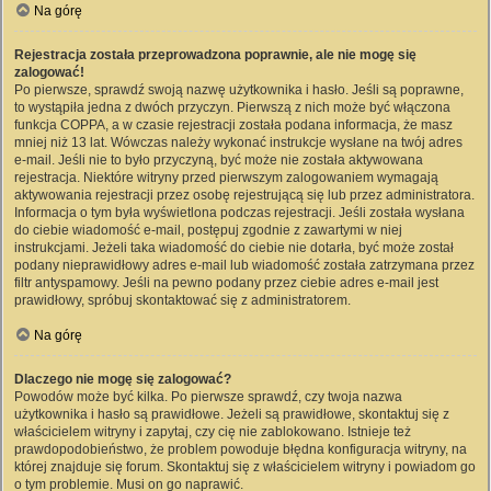
Na górę
Rejestracja została przeprowadzona poprawnie, ale nie mogę się
zalogować!
Po pierwsze, sprawdź swoją nazwę użytkownika i hasło. Jeśli są poprawne,
to wystąpiła jedna z dwóch przyczyn. Pierwszą z nich może być włączona
funkcja COPPA, a w czasie rejestracji została podana informacja, że masz
mniej niż 13 lat. Wówczas należy wykonać instrukcje wysłane na twój adres
e-mail. Jeśli nie to było przyczyną, być może nie została aktywowana
rejestracja. Niektóre witryny przed pierwszym zalogowaniem wymagają
aktywowania rejestracji przez osobę rejestrującą się lub przez administratora.
Informacja o tym była wyświetlona podczas rejestracji. Jeśli została wysłana
do ciebie wiadomość e-mail, postępuj zgodnie z zawartymi w niej
instrukcjami. Jeżeli taka wiadomość do ciebie nie dotarła, być może został
podany nieprawidłowy adres e-mail lub wiadomość została zatrzymana przez
filtr antyspamowy. Jeśli na pewno podany przez ciebie adres e-mail jest
prawidłowy, spróbuj skontaktować się z administratorem.
Na górę
Dlaczego nie mogę się zalogować?
Powodów może być kilka. Po pierwsze sprawdź, czy twoja nazwa
użytkownika i hasło są prawidłowe. Jeżeli są prawidłowe, skontaktuj się z
właścicielem witryny i zapytaj, czy cię nie zablokowano. Istnieje też
prawdopodobieństwo, że problem powoduje błędna konfiguracja witryny, na
której znajduje się forum. Skontaktuj się z właścicielem witryny i powiadom go
o tym problemie. Musi on go naprawić.