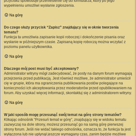
przycisku spowoduje przeniesienie cię do formularza, który po jego
wypełnieniu umożliwi wysłanie zgłoszenia.
Na górę
Do czego służy przycisk “Zapisz” znajdujący się w oknie tworzenia
tematu?
Funkcja ta umożliwia zapisanie kopii roboczej i dokończenie pisania oraz
wysłanie w późniejszym czasie. Zapisaną kopię roboczą można wczytać z
poziomu panelu użytkownika.
Na górę
Dlaczego mój post musi być akceptowany?
Administrator witryny mógł zadecydować, że posty na danym forum wymagają
przejrzenia przed publikacją. Jest również możliwe, że administrator umieścił
cię w grupie, która ma ograniczenia publikowania postów polegające na
konieczności ich akceptowania przez moderatorów przed opublikowaniem na
forum. Aby uzyskać więcej informacji, skontaktuj się z administratorem witryny.
Na górę
W jaki sposób mogę przesunąć swój temat na górę strony tematów?
Klikając odnośnik “Przesuń temat w górę”, znajdujący się w widoku tematu
zazwyczaj na dole strony, możesz przesunąć go na samą górę pierwszej
strony forum. Jeśli nie widać takiego odnośnika, oznacza to, że funkcja ta jest
wyłączona lub nie upłynął jeszcze wymagany czas, zanim będzie możliwe