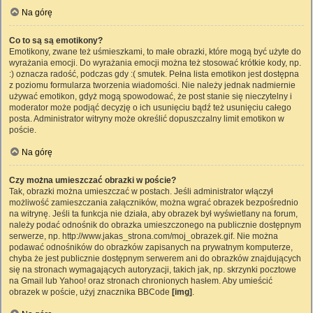
Na górę
Co to są są emotikony?
Emotikony, zwane też uśmieszkami, to małe obrazki, które mogą być użyte do
wyrażania emocji. Do wyrażania emocji można też stosować krótkie kody, np.
:) oznacza radość, podczas gdy :( smutek. Pełna lista emotikon jest dostępna
z poziomu formularza tworzenia wiadomości. Nie należy jednak nadmiernie
używać emotikon, gdyż mogą spowodować, że post stanie się nieczytelny i
moderator może podjąć decyzję o ich usunięciu bądź też usunięciu całego
posta. Administrator witryny może określić dopuszczalny limit emotikon w
poście.
Na górę
Czy można umieszczać obrazki w poście?
Tak, obrazki można umieszczać w postach. Jeśli administrator włączył
możliwość zamieszczania załączników, można wgrać obrazek bezpośrednio
na witrynę. Jeśli ta funkcja nie działa, aby obrazek był wyświetlany na forum,
należy podać odnośnik do obrazka umieszczonego na publicznie dostępnym
serwerze, np. http://www.jakas_strona.com/moj_obrazek.gif. Nie można
podawać odnośników do obrazków zapisanych na prywatnym komputerze,
chyba że jest publicznie dostępnym serwerem ani do obrazków znajdujących
się na stronach wymagających autoryzacji, takich jak, np. skrzynki pocztowe
na Gmail lub Yahoo! oraz stronach chronionych hasłem. Aby umieścić
obrazek w poście, użyj znacznika BBCode
[img]
.