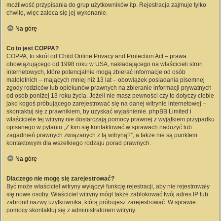
możliwość przypisania do grup użytkowników itp. Rejestracja zajmuje tylko
chwilę, więc zaleca się jej wykonanie.
Na górę
Co to jest COPPA?
COPPA, to skrót od Child Online Privacy and Protection Act – prawa
obowiązującego od 1998 roku w USA, nakładającego na właścicieli stron
internetowych, które potencjalnie mogą zbierać informacje od osób
małoletnich – mających mniej niż 13 lat – obowiązek posiadania pisemnej
zgody rodziców lub opiekunów prawnych na zbieranie informacji prywatnych
od osób poniżej 13 roku życia. Jeżeli nie masz pewności czy to dotyczy ciebie
jako kogoś próbującego zarejestrować się na danej witrynie internetowej –
skontaktuj się z prawnikiem, by uzyskać wyjaśnienie. phpBB Limited i
właściciele tej witryny nie dostarczają pomocy prawnej z wyjątkiem przypadku
opisanego w pytaniu „Z kim się kontaktować w sprawach nadużyć lub
zagadnień prawnych związanych z tą witryną?”, a także nie są punktem
kontaktowym dla wszelkiego rodzaju porad prawnych.
Na górę
Dlaczego nie mogę się zarejestrować?
Być może właściciel witryny wyłączył funkcję rejestracji, aby nie rejestrowały
się nowe osoby. Właściciel witryny mógł także zablokować twój adres IP lub
zabronił nazwy użytkownika, którą próbujesz zarejestrować. W sprawie
pomocy skontaktuj się z administratorem witryny.