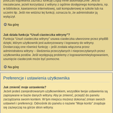
podczas logowania zaznacz funkcję
Loguj mnie automatycznie
. Jest to
niezalecane, jeżeli korzystasz z witryny z ogólnie dostępnego komputera, np.
w bibliotece, kawiarence internetowej, sali komputerowej w szkole lub na
uczelni itp. Jeśli nie widzisz tej funkcji, oznacza to, że administrator ją
wyłączył.
Na górę
Jak działa funkcja “Usuń ciasteczka witryny”?
Funkcja “Usuń ciasteczka witryny” usuwa ciasteczka utworzone przez phpBB
dzięki, którym użytkownik jest autoryzowany i logowany do witryny.
Dostarczają one również funkcję – jeśli została włączona przez
administratora witryny – śledzenia przeczytanych i nieprzeczytanych przez
użytkownika postów. Jeśli występują problemy z logowaniem/wylogowaniem,
usunięcie ciasteczek może być pomocne.
Na górę
Preferencje i ustawienia użytkownika
Jak zmienić moje ustawienia?
Jeżeli jesteś zarejestrowanym użytkownikiem, wszystkie twoje ustawienia są
zapisywane w bazie danych witryny. Aby je zmienić, przejdź do panelu
zarządzania swoim kontem. W tym miejscu możesz dokonać zmian swoich
ustawień i preferencji. Odnośnik do panelu o nazwie “Moje konto” znajduje
się zazwyczaj na górze stron witryny.