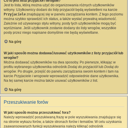
Co to jest lista przyjaciół i wrogów?
Jest to lista, którą można użyć do organizowania różnych użytkowników
witryny. Użytkownicy dodani do listy przyjaciół będą wyświetleni na karcie
Przyjaciele
znajdującej się w panelu zarządzania kontem. Z tego poziomu
można szybko sprawdzić ich status, a także wysłać prywatną wiadomość.
Zależnie od używanego stylu witryny, posty tych użytkowników mogą być
wyróżniane. Jeśli użytkownik zostanie dodany do listy wrogów, wszystkie
posty przez niego napisane domyślnie nie będą wyświetlane.
Na górę
W jaki sposób można dodawać/usuwać użytkowników z listy przyjaciół lub
wrogów?
Można dodawać użytkowników na dwa sposoby. Po pierwsze, klikając w
profilu wybranego użytkownika odnośnik
Dodaj do przyjaciół
lub
Dodaj do
wrogów
. Po drugie, przejść do panelu zarządzania swoim kontem i tam na
karcie
Przyjaciele i wrogowie
wprowadzić odpowiednie dane użytkownika.
Na tej samej karcie można także usuwać użytkowników z list.
Na górę
Przeszukiwanie forów
W jaki sposób można przeszukiwać fora?
Należy wprowadzić poszukiwaną frazę w pole wyszukiwania znajdujące się
na stronie wykazu forów, a także stronach forów i tematów. W celu uzyskania
zaawansowanych funkcji wyszukiwania należy kliknąć odnośnik