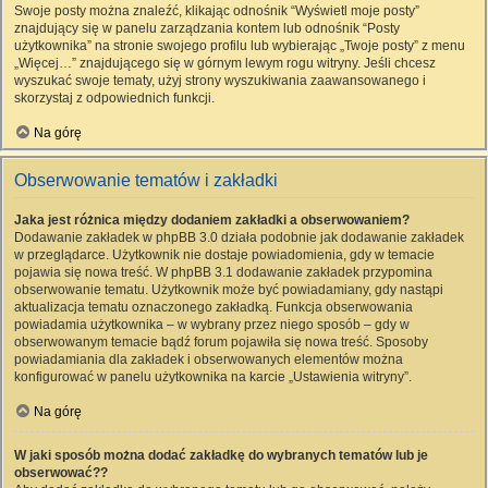
Swoje posty można znaleźć, klikając odnośnik “Wyświetl moje posty”
znajdujący się w panelu zarządzania kontem lub odnośnik “Posty
użytkownika” na stronie swojego profilu lub wybierając „Twoje posty” z menu
„Więcej…” znajdującego się w górnym lewym rogu witryny. Jeśli chcesz
wyszukać swoje tematy, użyj strony wyszukiwania zaawansowanego i
skorzystaj z odpowiednich funkcji.
Na górę
Obserwowanie tematów i zakładki
Jaka jest różnica między dodaniem zakładki a obserwowaniem?
Dodawanie zakładek w phpBB 3.0 działa podobnie jak dodawanie zakładek
w przeglądarce. Użytkownik nie dostaje powiadomienia, gdy w temacie
pojawia się nowa treść. W phpBB 3.1 dodawanie zakładek przypomina
obserwowanie tematu. Użytkownik może być powiadamiany, gdy nastąpi
aktualizacja tematu oznaczonego zakładką. Funkcja obserwowania
powiadamia użytkownika – w wybrany przez niego sposób – gdy w
obserwowanym temacie bądź forum pojawiła się nowa treść. Sposoby
powiadamiania dla zakładek i obserwowanych elementów można
konfigurować w panelu użytkownika na karcie „Ustawienia witryny”.
Na górę
W jaki sposób można dodać zakładkę do wybranych tematów lub je
obserwować??