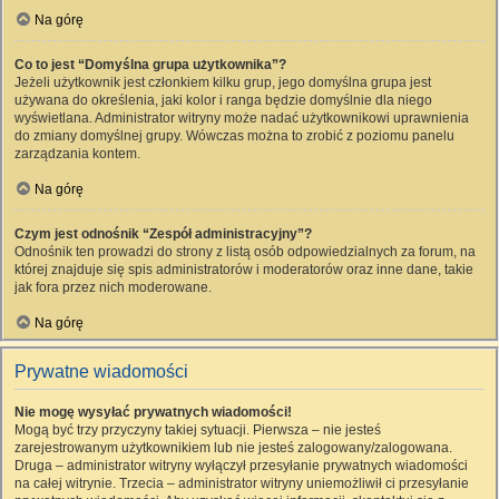
Na górę
Co to jest “Domyślna grupa użytkownika”?
Jeżeli użytkownik jest członkiem kilku grup, jego domyślna grupa jest
używana do określenia, jaki kolor i ranga będzie domyślnie dla niego
wyświetlana. Administrator witryny może nadać użytkownikowi uprawnienia
do zmiany domyślnej grupy. Wówczas można to zrobić z poziomu panelu
zarządzania kontem.
Na górę
Czym jest odnośnik “Zespół administracyjny”?
Odnośnik ten prowadzi do strony z listą osób odpowiedzialnych za forum, na
której znajduje się spis administratorów i moderatorów oraz inne dane, takie
jak fora przez nich moderowane.
Na górę
Prywatne wiadomości
Nie mogę wysyłać prywatnych wiadomości!
Mogą być trzy przyczyny takiej sytuacji. Pierwsza – nie jesteś
zarejestrowanym użytkownikiem lub nie jesteś zalogowany/zalogowana.
Druga – administrator witryny wyłączył przesyłanie prywatnych wiadomości
na całej witrynie. Trzecia – administrator witryny uniemożliwił ci przesyłanie