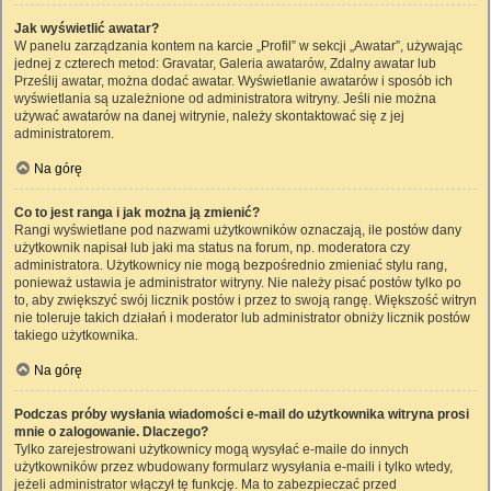
Jak wyświetlić awatar?
W panelu zarządzania kontem na karcie „Profil” w sekcji „Awatar”, używając
jednej z czterech metod: Gravatar, Galeria awatarów, Zdalny awatar lub
Prześlij awatar, można dodać awatar. Wyświetlanie awatarów i sposób ich
wyświetlania są uzależnione od administratora witryny. Jeśli nie można
używać awatarów na danej witrynie, należy skontaktować się z jej
administratorem.
Na górę
Co to jest ranga i jak można ją zmienić?
Rangi wyświetlane pod nazwami użytkowników oznaczają, ile postów dany
użytkownik napisał lub jaki ma status na forum, np. moderatora czy
administratora. Użytkownicy nie mogą bezpośrednio zmieniać stylu rang,
ponieważ ustawia je administrator witryny. Nie należy pisać postów tylko po
to, aby zwiększyć swój licznik postów i przez to swoją rangę. Większość witryn
nie toleruje takich działań i moderator lub administrator obniży licznik postów
takiego użytkownika.
Na górę
Podczas próby wysłania wiadomości e-mail do użytkownika witryna prosi
mnie o zalogowanie. Dlaczego?
Tylko zarejestrowani użytkownicy mogą wysyłać e-maile do innych
użytkowników przez wbudowany formularz wysyłania e-maili i tylko wtedy,
jeżeli administrator włączył tę funkcję. Ma to zabezpieczać przed