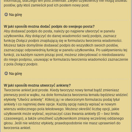
informacją, dlaczego ten post zmieniali. Zwykli użytkownicy nie mogą usuwać
postów, gdy ktoś zamieścił pod ich postem nowy post.
Na górę
W jaki sposób można dodać podpis do swojego posta?
Aby dodawać podpis do posta, należy go najpierw utworzyć w panelu
użytkownika. Aby dołączyć do danej wiadomości swój podpis, zaznacz
funkcję
Dołącz podpis
znajdującą się w formularzu tworzenia wiadomości.
Możesz także domyślnie dodawać podpis do wszystkich swoich postów,
zaznaczając odpowiednią funkcję w panelu użytkownika. Po uaktywnieniu tej
funkcji, za każdym razem pisząc post, możesz zdecydować o niedodawaniu
do niego podpisu, usuwając w formularzu tworzenia wiadomości zaznaczenie
z pola
Dołącz podpis
.
Na górę
W jaki sposób można utworzyć ankietę?
Tworzenie ankiet jest proste. Kiedy tworzysz nowy temat bądź zmieniasz
pierwszy post w wątku, na dole formularza tworzenia tematu będziesz widzieć
etykietę “Utwórz ankietę”. Kliknij ją i w otworzonym formularzu podaj tytuł
ankiety i co najmniej dwie opcje. Każdą opcję należy wpisać w nowym
wierszu widocznego pola tekstowego. Możesz określić liczbę opcji, jakie
użytkownik może wybrać, wyznaczyć czas trwania ankiety (0 – bez limitu
czasowego), a także umożliwić użytkownikom zmianę wcześniej oddanego
głosu. Jeśli nie widzisz etykiety, prawdopodobnie nie masz uprawnień do
tworzenia ankiet.