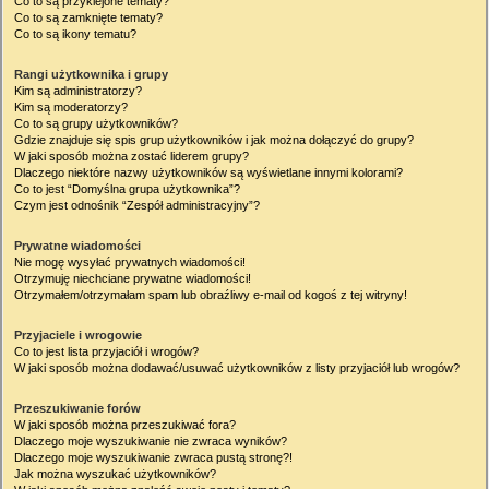
Co to są przyklejone tematy?
Co to są zamknięte tematy?
Co to są ikony tematu?
Rangi użytkownika i grupy
Kim są administratorzy?
Kim są moderatorzy?
Co to są grupy użytkowników?
Gdzie znajduje się spis grup użytkowników i jak można dołączyć do grupy?
W jaki sposób można zostać liderem grupy?
Dlaczego niektóre nazwy użytkowników są wyświetlane innymi kolorami?
Co to jest “Domyślna grupa użytkownika”?
Czym jest odnośnik “Zespół administracyjny”?
Prywatne wiadomości
Nie mogę wysyłać prywatnych wiadomości!
Otrzymuję niechciane prywatne wiadomości!
Otrzymałem/otrzymałam spam lub obraźliwy e-mail od kogoś z tej witryny!
Przyjaciele i wrogowie
Co to jest lista przyjaciół i wrogów?
W jaki sposób można dodawać/usuwać użytkowników z listy przyjaciół lub wrogów?
Przeszukiwanie forów
W jaki sposób można przeszukiwać fora?
Dlaczego moje wyszukiwanie nie zwraca wyników?
Dlaczego moje wyszukiwanie zwraca pustą stronę?!
Jak można wyszukać użytkowników?