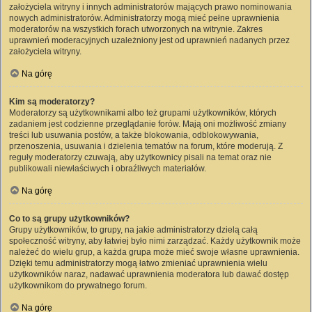
założyciela witryny i innych administratorów mających prawo nominowania
nowych administratorów. Administratorzy mogą mieć pełne uprawnienia
moderatorów na wszystkich forach utworzonych na witrynie. Zakres
uprawnień moderacyjnych uzależniony jest od uprawnień nadanych przez
założyciela witryny.
Na górę
Kim są moderatorzy?
Moderatorzy są użytkownikami albo też grupami użytkowników, których
zadaniem jest codzienne przeglądanie forów. Mają oni możliwość zmiany
treści lub usuwania postów, a także blokowania, odblokowywania,
przenoszenia, usuwania i dzielenia tematów na forum, które moderują. Z
reguły moderatorzy czuwają, aby użytkownicy pisali na temat oraz nie
publikowali niewłaściwych i obraźliwych materiałów.
Na górę
Co to są grupy użytkowników?
Grupy użytkowników, to grupy, na jakie administratorzy dzielą całą
społeczność witryny, aby łatwiej było nimi zarządzać. Każdy użytkownik może
należeć do wielu grup, a każda grupa może mieć swoje własne uprawnienia.
Dzięki temu administratorzy mogą łatwo zmieniać uprawnienia wielu
użytkowników naraz, nadawać uprawnienia moderatora lub dawać dostęp
użytkownikom do prywatnego forum.
Na górę