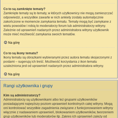
Co to są zamknięte tematy?
Zamknięte tematy są to tematy, w których użytkownicy nie mogą zamieszczać
odpowiedzi, a wszystkie zawarte w nich ankiety zostały automatycznie
zakończone w momencie zamykania tematu. Tematy mogą być zamykane z
wielu powodów i robią to moderatorzy forum lub administratorzy witryny.
Zależnie od uprawnień nadanych przez administratora witryny użytkownik
może mieć możliwość zamykania swoich tematów.
Na górę
Co to są ikony tematu?
Ikony tematu są obrazkami wybieranymi przez autora tematu skojarzonymi z
postami – sugerują ich treść. Możliwość korzystania z ikon tematu
uzależniona jest od uprawnień nadanych przez administratora witryny.
Na górę
Rangi użytkownika i grupy
Kim są administratorzy?
Administratorzy są użytkownikami albo też grupami użytkowników
posiadającymi najwyższy poziom uprawnień kontrolnych całej witryny. Mogą
oni kontrolować wszystkie zagadnienia związane z funkcjonowaniem witryny
włącznie z nadawaniem uprawnień, blokowaniem użytkowników, tworzeniem
grup użytkowników lub moderatorów itp. Zakres ich uprawnień zależy od