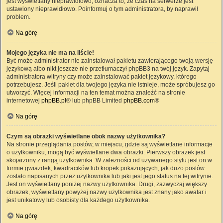
jest wyświetlany nieprawidłowo, oznacza to, że czas na serwerze jest
ustawiony nieprawidłowo. Poinformuj o tym administratora, by naprawił
problem.
Na górę
Mojego języka nie ma na liście!
Być może administrator nie zainstalował pakietu zawierającego twoją wersję
językową albo nikt jeszcze nie przetłumaczył phpBB3 na twój język. Zapytaj
administratora witryny czy może zainstalować pakiet językowy, którego
potrzebujesz. Jeśli pakiet dla twojego języka nie istnieje, może spróbujesz go
utworzyć. Więcej informacji na ten temat można znaleźć na stronie
internetowej
phpBB.pl
® lub phpBB Limited
phpBB.com
®
Na górę
Czym są obrazki wyświetlane obok nazwy użytkownika?
Na stronie przeglądania postów, w miejscu, gdzie są wyświetlane informacje
o użytkowniku, mogą być wyświetlane dwa obrazki. Pierwszy obrazek jest
skojarzony z rangą użytkownika. W zależności od używanego stylu jest on w
formie gwiazdek, kwadracików lub kropek pokazujących, jak dużo postów
zostało napisanych przez użytkownika lub jaki jest jego status na tej witrynie.
Jest on wyświetlany poniżej nazwy użytkownika. Drugi, zazwyczaj większy
obrazek, wyświetlany powyżej nazwy użytkownika jest znany jako awatar i
jest unikatowy lub osobisty dla każdego użytkownika.
Na górę