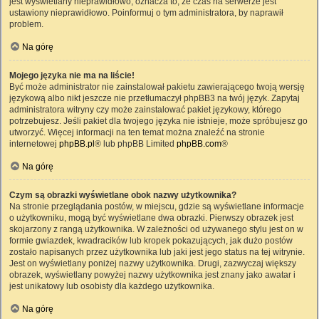
jest wyświetlany nieprawidłowo, oznacza to, że czas na serwerze jest
ustawiony nieprawidłowo. Poinformuj o tym administratora, by naprawił
problem.
Na górę
Mojego języka nie ma na liście!
Być może administrator nie zainstalował pakietu zawierającego twoją wersję
językową albo nikt jeszcze nie przetłumaczył phpBB3 na twój język. Zapytaj
administratora witryny czy może zainstalować pakiet językowy, którego
potrzebujesz. Jeśli pakiet dla twojego języka nie istnieje, może spróbujesz go
utworzyć. Więcej informacji na ten temat można znaleźć na stronie
internetowej
phpBB.pl
® lub phpBB Limited
phpBB.com
®
Na górę
Czym są obrazki wyświetlane obok nazwy użytkownika?
Na stronie przeglądania postów, w miejscu, gdzie są wyświetlane informacje
o użytkowniku, mogą być wyświetlane dwa obrazki. Pierwszy obrazek jest
skojarzony z rangą użytkownika. W zależności od używanego stylu jest on w
formie gwiazdek, kwadracików lub kropek pokazujących, jak dużo postów
zostało napisanych przez użytkownika lub jaki jest jego status na tej witrynie.
Jest on wyświetlany poniżej nazwy użytkownika. Drugi, zazwyczaj większy
obrazek, wyświetlany powyżej nazwy użytkownika jest znany jako awatar i
jest unikatowy lub osobisty dla każdego użytkownika.
Na górę