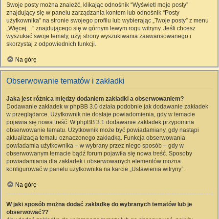
Swoje posty można znaleźć, klikając odnośnik “Wyświetl moje posty”
znajdujący się w panelu zarządzania kontem lub odnośnik “Posty
użytkownika” na stronie swojego profilu lub wybierając „Twoje posty” z menu
„Więcej…” znajdującego się w górnym lewym rogu witryny. Jeśli chcesz
wyszukać swoje tematy, użyj strony wyszukiwania zaawansowanego i
skorzystaj z odpowiednich funkcji.
Na górę
Obserwowanie tematów i zakładki
Jaka jest różnica między dodaniem zakładki a obserwowaniem?
Dodawanie zakładek w phpBB 3.0 działa podobnie jak dodawanie zakładek
w przeglądarce. Użytkownik nie dostaje powiadomienia, gdy w temacie
pojawia się nowa treść. W phpBB 3.1 dodawanie zakładek przypomina
obserwowanie tematu. Użytkownik może być powiadamiany, gdy nastąpi
aktualizacja tematu oznaczonego zakładką. Funkcja obserwowania
powiadamia użytkownika – w wybrany przez niego sposób – gdy w
obserwowanym temacie bądź forum pojawiła się nowa treść. Sposoby
powiadamiania dla zakładek i obserwowanych elementów można
konfigurować w panelu użytkownika na karcie „Ustawienia witryny”.
Na górę
W jaki sposób można dodać zakładkę do wybranych tematów lub je
obserwować??