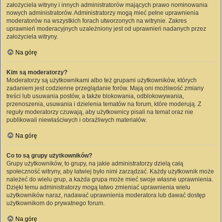
założyciela witryny i innych administratorów mających prawo nominowania
nowych administratorów. Administratorzy mogą mieć pełne uprawnienia
moderatorów na wszystkich forach utworzonych na witrynie. Zakres
uprawnień moderacyjnych uzależniony jest od uprawnień nadanych przez
założyciela witryny.
Na górę
Kim są moderatorzy?
Moderatorzy są użytkownikami albo też grupami użytkowników, których
zadaniem jest codzienne przeglądanie forów. Mają oni możliwość zmiany
treści lub usuwania postów, a także blokowania, odblokowywania,
przenoszenia, usuwania i dzielenia tematów na forum, które moderują. Z
reguły moderatorzy czuwają, aby użytkownicy pisali na temat oraz nie
publikowali niewłaściwych i obraźliwych materiałów.
Na górę
Co to są grupy użytkowników?
Grupy użytkowników, to grupy, na jakie administratorzy dzielą całą
społeczność witryny, aby łatwiej było nimi zarządzać. Każdy użytkownik może
należeć do wielu grup, a każda grupa może mieć swoje własne uprawnienia.
Dzięki temu administratorzy mogą łatwo zmieniać uprawnienia wielu
użytkowników naraz, nadawać uprawnienia moderatora lub dawać dostęp
użytkownikom do prywatnego forum.
Na górę