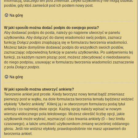
informacją, dlaczego ten post zmieniali. Zwykli użytkownicy nie mogą usuwać
postów, gdy ktoś zamieścił pod ich postem nowy post.
Na górę
W jaki sposób można dodać podpis do swojego posta?
Aby dodawać podpis do posta, należy go najpierw utworzyć w panelu
użytkownika. Aby dołączyć do danej wiadomości swój podpis, zaznacz
funkcję
Dołącz podpis
znajdującą się w formularzu tworzenia wiadomości.
Możesz także domyślnie dodawać podpis do wszystkich swoich postów,
zaznaczając odpowiednią funkcję w panelu użytkownika. Po uaktywnieniu tej
funkcji, za każdym razem pisząc post, możesz zdecydować o niedodawaniu
do niego podpisu, usuwając w formularzu tworzenia wiadomości zaznaczenie
z pola
Dołącz podpis
.
Na górę
W jaki sposób można utworzyć ankietę?
Tworzenie ankiet jest proste. Kiedy tworzysz nowy temat bądź zmieniasz
pierwszy post w wątku, na dole formularza tworzenia tematu będziesz widzieć
etykietę “Utwórz ankietę”. Kliknij ją i w otworzonym formularzu podaj tytuł
ankiety i co najmniej dwie opcje. Każdą opcję należy wpisać w nowym
wierszu widocznego pola tekstowego. Możesz określić liczbę opcji, jakie
użytkownik może wybrać, wyznaczyć czas trwania ankiety (0 – bez limitu
czasowego), a także umożliwić użytkownikom zmianę wcześniej oddanego
głosu. Jeśli nie widzisz etykiety, prawdopodobnie nie masz uprawnień do
tworzenia ankiet.