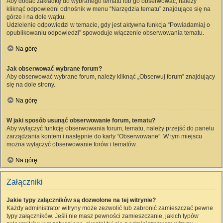
Aby dodać zakładkę do wybranego tematu lub go obserwować, należy
kliknąć odpowiedni odnośnik w menu “Narzędzia tematu” znajdujące się na
górze i na dole wątku.
Udzielenie odpowiedzi w temacie, gdy jest aktywna funkcja “Powiadamiaj o
opublikowaniu odpowiedzi” spowoduje włączenie obserwowania tematu.
Na górę
Jak obserwować wybrane forum?
Aby obserwować wybrane forum, należy kliknąć „Obserwuj forum” znajdujący
się na dole strony.
Na górę
W jaki sposób usunąć obserwowanie forum, tematu?
Aby wyłączyć funkcję obserwowania forum, tematu, należy przejść do panelu
zarządzania kontem i następnie do karty “Obserwowane”. W tym miejscu
można wyłączyć obserwowanie forów i tematów.
Na górę
Załączniki
Jakie typy załączników są dozwolone na tej witrynie?
Każdy administrator witryny może zezwolić lub zabronić zamieszczać pewne
typy załączników. Jeśli nie masz pewności zamieszczanie, jakich typów