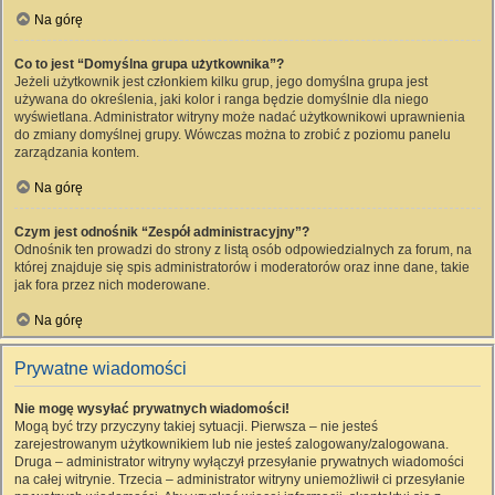
Na górę
Co to jest “Domyślna grupa użytkownika”?
Jeżeli użytkownik jest członkiem kilku grup, jego domyślna grupa jest
używana do określenia, jaki kolor i ranga będzie domyślnie dla niego
wyświetlana. Administrator witryny może nadać użytkownikowi uprawnienia
do zmiany domyślnej grupy. Wówczas można to zrobić z poziomu panelu
zarządzania kontem.
Na górę
Czym jest odnośnik “Zespół administracyjny”?
Odnośnik ten prowadzi do strony z listą osób odpowiedzialnych za forum, na
której znajduje się spis administratorów i moderatorów oraz inne dane, takie
jak fora przez nich moderowane.
Na górę
Prywatne wiadomości
Nie mogę wysyłać prywatnych wiadomości!
Mogą być trzy przyczyny takiej sytuacji. Pierwsza – nie jesteś
zarejestrowanym użytkownikiem lub nie jesteś zalogowany/zalogowana.
Druga – administrator witryny wyłączył przesyłanie prywatnych wiadomości
na całej witrynie. Trzecia – administrator witryny uniemożliwił ci przesyłanie