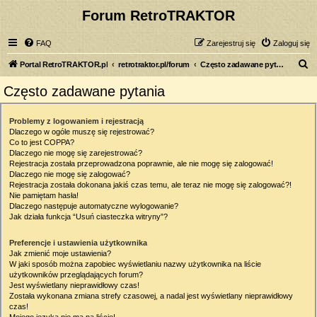
Forum RetroTRAKTOR
FAQ
Zarejestruj się
Zaloguj się
S
Portal RetroTRAKTOR.pl
retrotraktor.pl/forum
Często zadawane pytania
z
Często zadawane pytania
u
k
Problemy z logowaniem i rejestracją
Dlaczego w ogóle muszę się rejestrować?
a
Co to jest COPPA?
j
Dlaczego nie mogę się zarejestrować?
Rejestracja została przeprowadzona poprawnie, ale nie mogę się zalogować!
Dlaczego nie mogę się zalogować?
Rejestracja została dokonana jakiś czas temu, ale teraz nie mogę się zalogować?!
Nie pamiętam hasła!
Dlaczego następuje automatyczne wylogowanie?
Jak działa funkcja “Usuń ciasteczka witryny”?
Preferencje i ustawienia użytkownika
Jak zmienić moje ustawienia?
W jaki sposób można zapobiec wyświetlaniu nazwy użytkownika na liście
użytkowników przeglądających forum?
Jest wyświetlany nieprawidłowy czas!
Została wykonana zmiana strefy czasowej, a nadal jest wyświetlany nieprawidłowy
czas!