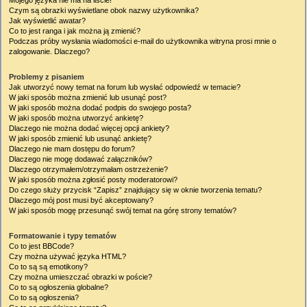
Mojego języka nie ma na liście!
Czym są obrazki wyświetlane obok nazwy użytkownika?
Jak wyświetlić awatar?
Co to jest ranga i jak można ją zmienić?
Podczas próby wysłania wiadomości e-mail do użytkownika witryna prosi mnie o
zalogowanie. Dlaczego?
Problemy z pisaniem
Jak utworzyć nowy temat na forum lub wysłać odpowiedź w temacie?
W jaki sposób można zmienić lub usunąć post?
W jaki sposób można dodać podpis do swojego posta?
W jaki sposób można utworzyć ankietę?
Dlaczego nie można dodać więcej opcji ankiety?
W jaki sposób zmienić lub usunąć ankietę?
Dlaczego nie mam dostępu do forum?
Dlaczego nie mogę dodawać załączników?
Dlaczego otrzymałem/otrzymałam ostrzeżenie?
W jaki sposób można zgłosić posty moderatorowi?
Do czego służy przycisk “Zapisz” znajdujący się w oknie tworzenia tematu?
Dlaczego mój post musi być akceptowany?
W jaki sposób mogę przesunąć swój temat na górę strony tematów?
Formatowanie i typy tematów
Co to jest BBCode?
Czy można używać języka HTML?
Co to są są emotikony?
Czy można umieszczać obrazki w poście?
Co to są ogłoszenia globalne?
Co to są ogłoszenia?