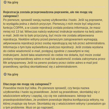
Na górę
Rejestracja została przeprowadzona poprawnie, ale nie mogę się
zalogować!
Po pierwsze, sprawdź swoją nazwę użytkownika i hasło. Jeśli są poprawne,
to wystąpiła jedna z dwóch przyczyn. Pierwszą z nich może być włączona
funkcja COPPA, a w czasie rejestracji została podana informacja, że masz
mniej niż 13 lat. Wówczas należy wykonać instrukcje wysłane na twój adres
e-mail. Jeśli nie to było przyczyną, być może nie została aktywowana
rejestracja. Niektóre witryny przed pierwszym zalogowaniem wymagają
aktywowania rejestracji przez osobę rejestrującą się lub przez administratora.
Informacja o tym była wyświetlona podczas rejestracji. Jeśli została wysłana
do ciebie wiadomość e-mail, postępuj zgodnie z zawartymi w niej
instrukcjami. Jeżeli taka wiadomość do ciebie nie dotarła, być może został
podany nieprawidłowy adres e-mail lub wiadomość została zatrzymana przez
filtr antyspamowy. Jeśli na pewno podany przez ciebie adres e-mail jest
prawidłowy, spróbuj skontaktować się z administratorem.
Na górę
Dlaczego nie mogę się zalogować?
Powodów może być kilka. Po pierwsze sprawdź, czy twoja nazwa
użytkownika i hasło są prawidłowe. Jeżeli są prawidłowe, skontaktuj się z
właścicielem witryny i zapytaj, czy cię nie zablokowano. Istnieje też
prawdopodobieństwo, że problem powoduje błędna konfiguracja witryny, na
której znajduje się forum. Skontaktuj się z właścicielem witryny i powiadom go
o tym problemie. Musi on go naprawić.