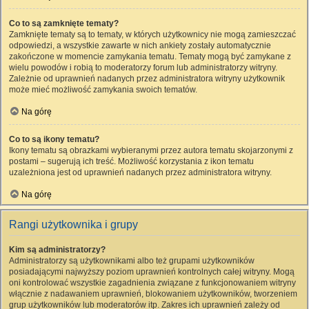
Co to są zamknięte tematy?
Zamknięte tematy są to tematy, w których użytkownicy nie mogą zamieszczać
odpowiedzi, a wszystkie zawarte w nich ankiety zostały automatycznie
zakończone w momencie zamykania tematu. Tematy mogą być zamykane z
wielu powodów i robią to moderatorzy forum lub administratorzy witryny.
Zależnie od uprawnień nadanych przez administratora witryny użytkownik
może mieć możliwość zamykania swoich tematów.
Na górę
Co to są ikony tematu?
Ikony tematu są obrazkami wybieranymi przez autora tematu skojarzonymi z
postami – sugerują ich treść. Możliwość korzystania z ikon tematu
uzależniona jest od uprawnień nadanych przez administratora witryny.
Na górę
Rangi użytkownika i grupy
Kim są administratorzy?
Administratorzy są użytkownikami albo też grupami użytkowników
posiadającymi najwyższy poziom uprawnień kontrolnych całej witryny. Mogą
oni kontrolować wszystkie zagadnienia związane z funkcjonowaniem witryny
włącznie z nadawaniem uprawnień, blokowaniem użytkowników, tworzeniem
grup użytkowników lub moderatorów itp. Zakres ich uprawnień zależy od