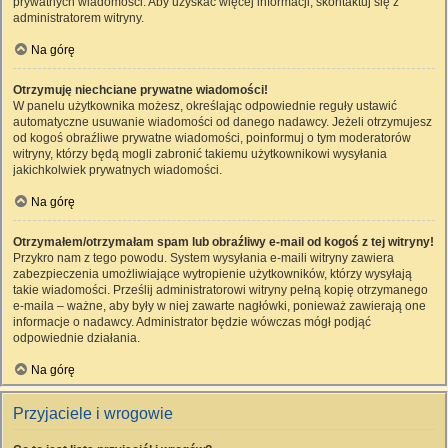
prywatnych wiadomości. Aby uzyskać więcej informacji, skontaktuj się z
administratorem witryny.
Na górę
Otrzymuję niechciane prywatne wiadomości!
W panelu użytkownika możesz, określając odpowiednie reguły ustawić
automatyczne usuwanie wiadomości od danego nadawcy. Jeżeli otrzymujesz
od kogoś obraźliwe prywatne wiadomości, poinformuj o tym moderatorów
witryny, którzy będą mogli zabronić takiemu użytkownikowi wysyłania
jakichkolwiek prywatnych wiadomości.
Na górę
Otrzymałem/otrzymałam spam lub obraźliwy e-mail od kogoś z tej witryny!
Przykro nam z tego powodu. System wysyłania e-maili witryny zawiera
zabezpieczenia umożliwiające wytropienie użytkowników, którzy wysyłają
takie wiadomości. Prześlij administratorowi witryny pełną kopię otrzymanego
e-maila – ważne, aby były w niej zawarte nagłówki, ponieważ zawierają one
informacje o nadawcy. Administrator będzie wówczas mógł podjąć
odpowiednie działania.
Na górę
Przyjaciele i wrogowie