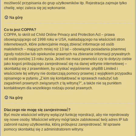
możliwość przypisania do grup użytkowników itp. Rejestracja zajmuje tylko
chwilę, więc zaleca się jej wykonanie.
Na górę
Co to jest COPPA?
COPPA, to skrót od Child Online Privacy and Protection Act – prawa
obowiązującego od 1998 roku w USA, nakładającego na właścicieli stron
internetowych, które potencjalnie mogą zbierać informacje od osób
małoletnich – mających mniej niż 13 lat – obowiązek posiadania pisemnej
zgody rodziców lub opiekunów prawnych na zbieranie informacji prywatnych
od osób poniżej 13 roku życia. Jeżeli nie masz pewności czy to dotyczy ciebie
jako kogoś próbującego zarejestrować się na danej witrynie internetowej –
skontaktuj się z prawnikiem, by uzyskać wyjaśnienie. phpBB Limited i
właściciele tej witryny nie dostarczają pomocy prawnej z wyjątkiem przypadku
opisanego w pytaniu „Z kim się kontaktować w sprawach nadużyć lub
zagadnień prawnych związanych z tą witryną?”, a także nie są punktem
kontaktowym dla wszelkiego rodzaju porad prawnych.
Na górę
Dlaczego nie mogę się zarejestrować?
Być może właściciel witryny wyłączył funkcję rejestracji, aby nie rejestrowały
się nowe osoby. Właściciel witryny mógł także zablokować twój adres IP lub
zabronił nazwy użytkownika, którą próbujesz zarejestrować. W sprawie
pomocy skontaktuj się z administratorem witryny.