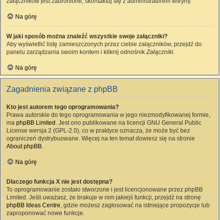
załączników jest zabronione, skontaktuj się z administratorem witryny.
Na górę
W jaki sposób można znaleźć wszystkie swoje załączniki?
Aby wyświetlić listę zamieszczonych przez ciebie załączników, przejdź do
panelu zarządzania swoim kontem i kliknij odnośnik
Załączniki
.
Na górę
Zagadnienia związane z phpBB
Kto jest autorem tego oprogramowania?
Prawa autorskie do tego oprogramowania w jego niezmodyfikowanej formie,
ma
phpBB Limited
. Jest ono publikowane na licencji GNU General Public
License wersja 2 (GPL-2.0), co w praktyce oznacza, że może być bez
ograniczeń dystrybuowane. Więcej na ten temat dowiesz się na stronie
About phpBB
.
Na górę
Dlaczego funkcja X nie jest dostępna?
To oprogramowanie zostało stworzone i jest licencjonowane przez phpBB
Limited. Jeśli uważasz, że brakuje w nim jakiejś funkcji, przejdź na stronę
phpBB Ideas Centre
, gdzie możesz zagłosować na istniejące propozycje lub
zaproponować nowe funkcje.