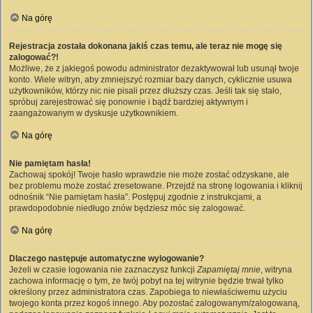
Na górę
Rejestracja została dokonana jakiś czas temu, ale teraz nie mogę się
zalogować?!
Możliwe, że z jakiegoś powodu administrator dezaktywował lub usunął twoje
konto. Wiele witryn, aby zmniejszyć rozmiar bazy danych, cyklicznie usuwa
użytkowników, którzy nic nie pisali przez dłuższy czas. Jeśli tak się stało,
spróbuj zarejestrować się ponownie i bądź bardziej aktywnym i
zaangażowanym w dyskusje użytkownikiem.
Na górę
Nie pamiętam hasła!
Zachowaj spokój! Twoje hasło wprawdzie nie może zostać odzyskane, ale
bez problemu może zostać zresetowane. Przejdź na stronę logowania i kliknij
odnośnik “Nie pamiętam hasła”. Postępuj zgodnie z instrukcjami, a
prawdopodobnie niedługo znów będziesz móc się zalogować.
Na górę
Dlaczego następuje automatyczne wylogowanie?
Jeżeli w czasie logowania nie zaznaczysz funkcji
Zapamiętaj mnie
, witryna
zachowa informację o tym, że twój pobyt na tej witrynie będzie trwał tylko
określony przez administratora czas. Zapobiega to niewłaściwemu użyciu
twojego konta przez kogoś innego. Aby pozostać zalogowanym/zalogowaną,