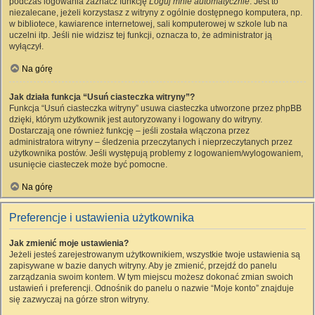
podczas logowania zaznacz funkcję
Loguj mnie automatycznie
. Jest to
niezalecane, jeżeli korzystasz z witryny z ogólnie dostępnego komputera, np.
w bibliotece, kawiarence internetowej, sali komputerowej w szkole lub na
uczelni itp. Jeśli nie widzisz tej funkcji, oznacza to, że administrator ją
wyłączył.
Na górę
Jak działa funkcja “Usuń ciasteczka witryny”?
Funkcja “Usuń ciasteczka witryny” usuwa ciasteczka utworzone przez phpBB
dzięki, którym użytkownik jest autoryzowany i logowany do witryny.
Dostarczają one również funkcję – jeśli została włączona przez
administratora witryny – śledzenia przeczytanych i nieprzeczytanych przez
użytkownika postów. Jeśli występują problemy z logowaniem/wylogowaniem,
usunięcie ciasteczek może być pomocne.
Na górę
Preferencje i ustawienia użytkownika
Jak zmienić moje ustawienia?
Jeżeli jesteś zarejestrowanym użytkownikiem, wszystkie twoje ustawienia są
zapisywane w bazie danych witryny. Aby je zmienić, przejdź do panelu
zarządzania swoim kontem. W tym miejscu możesz dokonać zmian swoich
ustawień i preferencji. Odnośnik do panelu o nazwie “Moje konto” znajduje
się zazwyczaj na górze stron witryny.