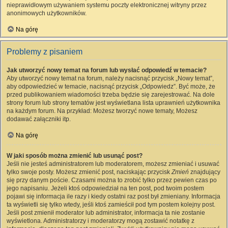
nieprawidłowym używaniem systemu poczty elektronicznej witryny przez
anonimowych użytkowników.
Na górę
Problemy z pisaniem
Jak utworzyć nowy temat na forum lub wysłać odpowiedź w temacie?
Aby utworzyć nowy temat na forum, należy nacisnąć przycisk „Nowy temat”,
aby odpowiedzieć w temacie, nacisnąć przycisk „Odpowiedz”. Być może, że
przed publikowaniem wiadomości trzeba będzie się zarejestrować. Na dole
strony forum lub strony tematów jest wyświetlana lista uprawnień użytkownika
na każdym forum. Na przykład: Możesz tworzyć nowe tematy, Możesz
dodawać załączniki itp.
Na górę
W jaki sposób można zmienić lub usunąć post?
Jeśli nie jesteś administratorem lub moderatorem, możesz zmieniać i usuwać
tylko swoje posty. Możesz zmienić post, naciskając przycisk
Zmień
znajdujący
się przy danym poście. Czasami można to zrobić tylko przez pewien czas po
jego napisaniu. Jeżeli ktoś odpowiedział na ten post, pod twoim postem
pojawi się informacja ile razy i kiedy ostatni raz post był zmieniany. Informacja
ta wyświetli się tylko wtedy, jeśli ktoś zamieścił pod tym postem kolejny post.
Jeśli post zmienił moderator lub administrator, informacja ta nie zostanie
wyświetlona. Administratorzy i moderatorzy mogą zostawić notatkę z