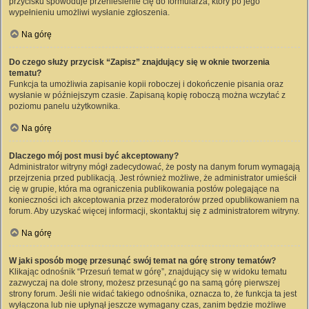
przycisku spowoduje przeniesienie cię do formularza, który po jego
wypełnieniu umożliwi wysłanie zgłoszenia.
Na górę
Do czego służy przycisk “Zapisz” znajdujący się w oknie tworzenia
tematu?
Funkcja ta umożliwia zapisanie kopii roboczej i dokończenie pisania oraz
wysłanie w późniejszym czasie. Zapisaną kopię roboczą można wczytać z
poziomu panelu użytkownika.
Na górę
Dlaczego mój post musi być akceptowany?
Administrator witryny mógł zadecydować, że posty na danym forum wymagają
przejrzenia przed publikacją. Jest również możliwe, że administrator umieścił
cię w grupie, która ma ograniczenia publikowania postów polegające na
konieczności ich akceptowania przez moderatorów przed opublikowaniem na
forum. Aby uzyskać więcej informacji, skontaktuj się z administratorem witryny.
Na górę
W jaki sposób mogę przesunąć swój temat na górę strony tematów?
Klikając odnośnik “Przesuń temat w górę”, znajdujący się w widoku tematu
zazwyczaj na dole strony, możesz przesunąć go na samą górę pierwszej
strony forum. Jeśli nie widać takiego odnośnika, oznacza to, że funkcja ta jest
wyłączona lub nie upłynął jeszcze wymagany czas, zanim będzie możliwe