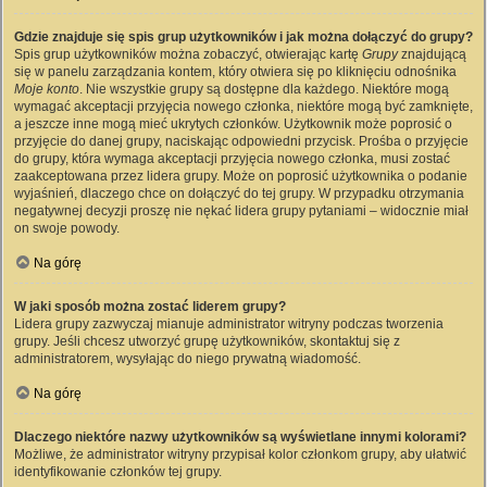
Gdzie znajduje się spis grup użytkowników i jak można dołączyć do grupy?
Spis grup użytkowników można zobaczyć, otwierając kartę
Grupy
znajdującą
się w panelu zarządzania kontem, który otwiera się po kliknięciu odnośnika
Moje konto
. Nie wszystkie grupy są dostępne dla każdego. Niektóre mogą
wymagać akceptacji przyjęcia nowego członka, niektóre mogą być zamknięte,
a jeszcze inne mogą mieć ukrytych członków. Użytkownik może poprosić o
przyjęcie do danej grupy, naciskając odpowiedni przycisk. Prośba o przyjęcie
do grupy, która wymaga akceptacji przyjęcia nowego członka, musi zostać
zaakceptowana przez lidera grupy. Może on poprosić użytkownika o podanie
wyjaśnień, dlaczego chce on dołączyć do tej grupy. W przypadku otrzymania
negatywnej decyzji proszę nie nękać lidera grupy pytaniami – widocznie miał
on swoje powody.
Na górę
W jaki sposób można zostać liderem grupy?
Lidera grupy zazwyczaj mianuje administrator witryny podczas tworzenia
grupy. Jeśli chcesz utworzyć grupę użytkowników, skontaktuj się z
administratorem, wysyłając do niego prywatną wiadomość.
Na górę
Dlaczego niektóre nazwy użytkowników są wyświetlane innymi kolorami?
Możliwe, że administrator witryny przypisał kolor członkom grupy, aby ułatwić
identyfikowanie członków tej grupy.