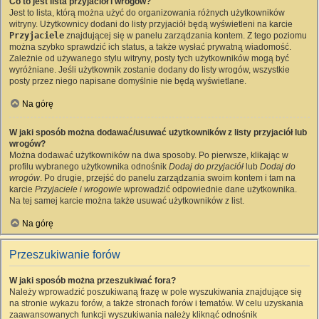
Co to jest lista przyjaciół i wrogów?
Jest to lista, którą można użyć do organizowania różnych użytkowników
witryny. Użytkownicy dodani do listy przyjaciół będą wyświetleni na karcie
Przyjaciele
znajdującej się w panelu zarządzania kontem. Z tego poziomu
można szybko sprawdzić ich status, a także wysłać prywatną wiadomość.
Zależnie od używanego stylu witryny, posty tych użytkowników mogą być
wyróżniane. Jeśli użytkownik zostanie dodany do listy wrogów, wszystkie
posty przez niego napisane domyślnie nie będą wyświetlane.
Na górę
W jaki sposób można dodawać/usuwać użytkowników z listy przyjaciół lub
wrogów?
Można dodawać użytkowników na dwa sposoby. Po pierwsze, klikając w
profilu wybranego użytkownika odnośnik
Dodaj do przyjaciół
lub
Dodaj do
wrogów
. Po drugie, przejść do panelu zarządzania swoim kontem i tam na
karcie
Przyjaciele i wrogowie
wprowadzić odpowiednie dane użytkownika.
Na tej samej karcie można także usuwać użytkowników z list.
Na górę
Przeszukiwanie forów
W jaki sposób można przeszukiwać fora?
Należy wprowadzić poszukiwaną frazę w pole wyszukiwania znajdujące się
na stronie wykazu forów, a także stronach forów i tematów. W celu uzyskania
zaawansowanych funkcji wyszukiwania należy kliknąć odnośnik