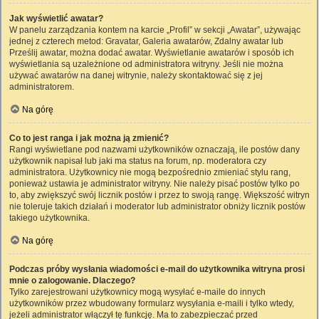
Jak wyświetlić awatar?
W panelu zarządzania kontem na karcie „Profil” w sekcji „Awatar”, używając
jednej z czterech metod: Gravatar, Galeria awatarów, Zdalny awatar lub
Prześlij awatar, można dodać awatar. Wyświetlanie awatarów i sposób ich
wyświetlania są uzależnione od administratora witryny. Jeśli nie można
używać awatarów na danej witrynie, należy skontaktować się z jej
administratorem.
Na górę
Co to jest ranga i jak można ją zmienić?
Rangi wyświetlane pod nazwami użytkowników oznaczają, ile postów dany
użytkownik napisał lub jaki ma status na forum, np. moderatora czy
administratora. Użytkownicy nie mogą bezpośrednio zmieniać stylu rang,
ponieważ ustawia je administrator witryny. Nie należy pisać postów tylko po
to, aby zwiększyć swój licznik postów i przez to swoją rangę. Większość witryn
nie toleruje takich działań i moderator lub administrator obniży licznik postów
takiego użytkownika.
Na górę
Podczas próby wysłania wiadomości e-mail do użytkownika witryna prosi
mnie o zalogowanie. Dlaczego?
Tylko zarejestrowani użytkownicy mogą wysyłać e-maile do innych
użytkowników przez wbudowany formularz wysyłania e-maili i tylko wtedy,
jeżeli administrator włączył tę funkcję. Ma to zabezpieczać przed