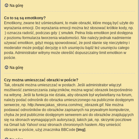
Na górę
Co to są są emotikony?
Emotikony, zwane też uśmieszkami, to małe obrazki, które mogą być użyte do
wyrażania emocji. Do wyrażania emocji można też stosować krótkie kody, np.
:) oznacza radość, podczas gdy :( smutek. Pełna lista emotikon jest dostępna
z poziomu formularza tworzenia wiadomości. Nie należy jednak nadmiernie
używać emotikon, gdyż mogą spowodować, że post stanie się nieczytelny i
moderator może podjąć decyzję o ich usunięciu bądź też usunięciu całego
posta. Administrator witryny może określić dopuszczalny limit emotikon w
poście.
Na górę
Czy można umieszczać obrazki w poście?
Tak, obrazki można umieszczać w postach. Jeśli administrator włączył
możliwość zamieszczania załączników, można wgrać obrazek bezpośrednio
na witrynę. Jeśli ta funkcja nie działa, aby obrazek był wyświetlany na forum,
należy podać odnośnik do obrazka umieszczonego na publicznie dostępnym
serwerze, np. http://www.jakas_strona.com/moj_obrazek.gif. Nie można
podawać odnośników do obrazków zapisanych na prywatnym komputerze,
chyba że jest publicznie dostępnym serwerem ani do obrazków znajdujących
się na stronach wymagających autoryzacji, takich jak, np. skrzynki pocztowe
na Gmail lub Yahoo! oraz stronach chronionych hasłem. Aby umieścić
obrazek w poście, użyj znacznika BBCode
[img]
.