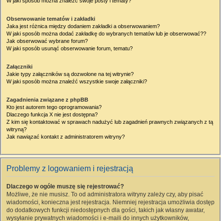
W jaki sposób można znaleźć swoje posty i tematy?
Obserwowanie tematów i zakładki
Jaka jest różnica między dodaniem zakładki a obserwowaniem?
W jaki sposób można dodać zakładkę do wybranych tematów lub je obserwować??
Jak obserwować wybrane forum?
W jaki sposób usunąć obserwowanie forum, tematu?
Załączniki
Jakie typy załączników są dozwolone na tej witrynie?
W jaki sposób można znaleźć wszystkie swoje załączniki?
Zagadnienia związane z phpBB
Kto jest autorem tego oprogramowania?
Dlaczego funkcja X nie jest dostępna?
Z kim się kontaktować w sprawach nadużyć lub zagadnień prawnych związanych z tą
witryną?
Jak nawiązać kontakt z administratorem witryny?
Problemy z logowaniem i rejestracją
Dlaczego w ogóle muszę się rejestrować?
Możliwe, że nie musisz. To od administratora witryny zależy czy, aby pisać
wiadomości, konieczna jest rejestracja. Niemniej rejestracja umożliwia dostęp
do dodatkowych funkcji niedostępnych dla gości, takich jak własny awatar,
wysyłanie prywatnych wiadomości i e-maili do innych użytkowników,