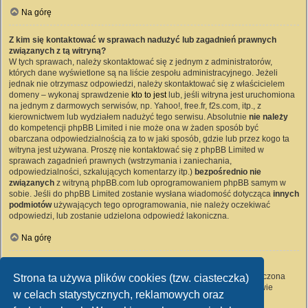
Na górę
Z kim się kontaktować w sprawach nadużyć lub zagadnień prawnych
związanych z tą witryną?
W tych sprawach, należy skontaktować się z jednym z administratorów,
których dane wyświetlone są na liście zespołu administracyjnego. Jeżeli
jednak nie otrzymasz odpowiedzi, należy skontaktować się z właścicielem
domeny – wykonaj sprawdzenie
kto to jest
lub, jeśli witryna jest uruchomiona
na jednym z darmowych serwisów, np. Yahoo!, free.fr, f2s.com, itp., z
kierownictwem lub wydziałem nadużyć tego serwisu. Absolutnie
nie należy
do kompetencji phpBB Limited i nie może ona w żaden sposób być
obarczana odpowiedzialnością za to w jaki sposób, gdzie lub przez kogo ta
witryna jest używana. Proszę nie kontaktować się z phpBB Limited w
sprawach zagadnień prawnych (wstrzymania i zaniechania,
odpowiedzialności, szkalujących komentarzy itp.)
bezpośrednio nie
związanych
z witryną phpBB.com lub oprogramowaniem phpBB samym w
sobie. Jeśli do phpBB Limited zostanie wysłana wiadomość dotycząca
innych
podmiotów
używających tego oprogramowania, nie należy oczekiwać
odpowiedzi, lub zostanie udzielona odpowiedź lakoniczna.
Na górę
Jak nawiązać kontakt z administratorem witryny?
Wszyscy użytkownicy witryny mogą używać – jeśli funkcja ta jest włączona
Strona ta używa plików cookies (tzw. ciasteczka)
przez administratora witryny – formularza „Kontakt z nami”. Członkowie
w celach statystycznych, reklamowych oraz
witryny mogą także używać odnośnika „Zespół administracyjny”.