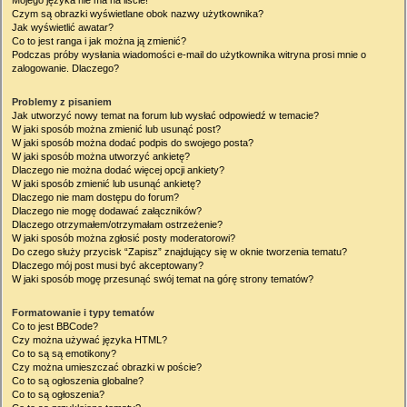
Mojego języka nie ma na liście!
Czym są obrazki wyświetlane obok nazwy użytkownika?
Jak wyświetlić awatar?
Co to jest ranga i jak można ją zmienić?
Podczas próby wysłania wiadomości e-mail do użytkownika witryna prosi mnie o
zalogowanie. Dlaczego?
Problemy z pisaniem
Jak utworzyć nowy temat na forum lub wysłać odpowiedź w temacie?
W jaki sposób można zmienić lub usunąć post?
W jaki sposób można dodać podpis do swojego posta?
W jaki sposób można utworzyć ankietę?
Dlaczego nie można dodać więcej opcji ankiety?
W jaki sposób zmienić lub usunąć ankietę?
Dlaczego nie mam dostępu do forum?
Dlaczego nie mogę dodawać załączników?
Dlaczego otrzymałem/otrzymałam ostrzeżenie?
W jaki sposób można zgłosić posty moderatorowi?
Do czego służy przycisk “Zapisz” znajdujący się w oknie tworzenia tematu?
Dlaczego mój post musi być akceptowany?
W jaki sposób mogę przesunąć swój temat na górę strony tematów?
Formatowanie i typy tematów
Co to jest BBCode?
Czy można używać języka HTML?
Co to są są emotikony?
Czy można umieszczać obrazki w poście?
Co to są ogłoszenia globalne?
Co to są ogłoszenia?