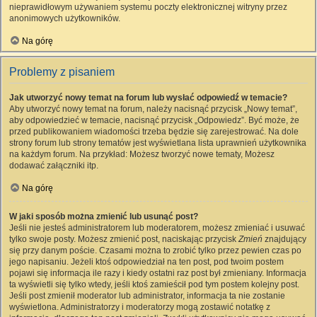
nieprawidłowym używaniem systemu poczty elektronicznej witryny przez
anonimowych użytkowników.
Na górę
Problemy z pisaniem
Jak utworzyć nowy temat na forum lub wysłać odpowiedź w temacie?
Aby utworzyć nowy temat na forum, należy nacisnąć przycisk „Nowy temat”,
aby odpowiedzieć w temacie, nacisnąć przycisk „Odpowiedz”. Być może, że
przed publikowaniem wiadomości trzeba będzie się zarejestrować. Na dole
strony forum lub strony tematów jest wyświetlana lista uprawnień użytkownika
na każdym forum. Na przykład: Możesz tworzyć nowe tematy, Możesz
dodawać załączniki itp.
Na górę
W jaki sposób można zmienić lub usunąć post?
Jeśli nie jesteś administratorem lub moderatorem, możesz zmieniać i usuwać
tylko swoje posty. Możesz zmienić post, naciskając przycisk
Zmień
znajdujący
się przy danym poście. Czasami można to zrobić tylko przez pewien czas po
jego napisaniu. Jeżeli ktoś odpowiedział na ten post, pod twoim postem
pojawi się informacja ile razy i kiedy ostatni raz post był zmieniany. Informacja
ta wyświetli się tylko wtedy, jeśli ktoś zamieścił pod tym postem kolejny post.
Jeśli post zmienił moderator lub administrator, informacja ta nie zostanie
wyświetlona. Administratorzy i moderatorzy mogą zostawić notatkę z