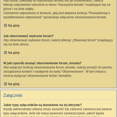
Aby dodać zakładkę do wybranego tematu lub go obserwować, należy
kliknąć odpowiedni odnośnik w menu “Narzędzia tematu” znajdujące się na
górze i na dole wątku.
Udzielenie odpowiedzi w temacie, gdy jest aktywna funkcja “Powiadamiaj o
opublikowaniu odpowiedzi” spowoduje włączenie obserwowania tematu.
Na górę
Jak obserwować wybrane forum?
Aby obserwować wybrane forum, należy kliknąć „Obserwuj forum” znajdujący
się na dole strony.
Na górę
W jaki sposób usunąć obserwowanie forum, tematu?
Aby wyłączyć funkcję obserwowania forum, tematu, należy przejść do panelu
zarządzania kontem i następnie do karty “Obserwowane”. W tym miejscu
można wyłączyć obserwowanie forów i tematów.
Na górę
Załączniki
Jakie typy załączników są dozwolone na tej witrynie?
Każdy administrator witryny może zezwolić lub zabronić zamieszczać pewne
typy załączników. Jeśli nie masz pewności zamieszczanie, jakich typów