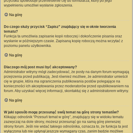
przycisku spowoduje przeniesienie cię do formularza, który po jego
wypełnieniu umożliwi wysłanie zgłoszenia.
Na górę
Do czego służy przycisk “Zapisz” znajdujący się w oknie tworzenia
tematu?
Funkcja ta umożliwia zapisanie kopii roboczej i dokończenie pisania oraz
wysłanie w późniejszym czasie. Zapisaną kopię roboczą można wczytać z
poziomu panelu użytkownika.
Na górę
Dlaczego mój post musi być akceptowany?
Administrator witryny mógł zadecydować, że posty na danym forum wymagają
przejrzenia przed publikacją. Jest również możliwe, że administrator umieścił
cię w grupie, która ma ograniczenia publikowania postów polegające na
konieczności ich akceptowania przez moderatorów przed opublikowaniem na
forum. Aby uzyskać więcej informacji, skontaktuj się z administratorem witryny.
Na górę
W jaki sposób mogę przesunąć swój temat na górę strony tematów?
Klikając odnośnik “Przesuń temat w górę”, znajdujący się w widoku tematu
zazwyczaj na dole strony, możesz przesunąć go na samą górę pierwszej
strony forum. Jeśli nie widać takiego odnośnika, oznacza to, że funkcja ta jest
wyłączona lub nie upłynął jeszcze wymagany czas, zanim będzie możliwe