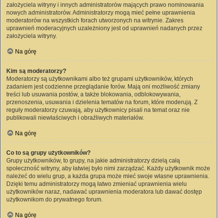
założyciela witryny i innych administratorów mających prawo nominowania
nowych administratorów. Administratorzy mogą mieć pełne uprawnienia
moderatorów na wszystkich forach utworzonych na witrynie. Zakres
uprawnień moderacyjnych uzależniony jest od uprawnień nadanych przez
założyciela witryny.
Na górę
Kim są moderatorzy?
Moderatorzy są użytkownikami albo też grupami użytkowników, których
zadaniem jest codzienne przeglądanie forów. Mają oni możliwość zmiany
treści lub usuwania postów, a także blokowania, odblokowywania,
przenoszenia, usuwania i dzielenia tematów na forum, które moderują. Z
reguły moderatorzy czuwają, aby użytkownicy pisali na temat oraz nie
publikowali niewłaściwych i obraźliwych materiałów.
Na górę
Co to są grupy użytkowników?
Grupy użytkowników, to grupy, na jakie administratorzy dzielą całą
społeczność witryny, aby łatwiej było nimi zarządzać. Każdy użytkownik może
należeć do wielu grup, a każda grupa może mieć swoje własne uprawnienia.
Dzięki temu administratorzy mogą łatwo zmieniać uprawnienia wielu
użytkowników naraz, nadawać uprawnienia moderatora lub dawać dostęp
użytkownikom do prywatnego forum.
Na górę