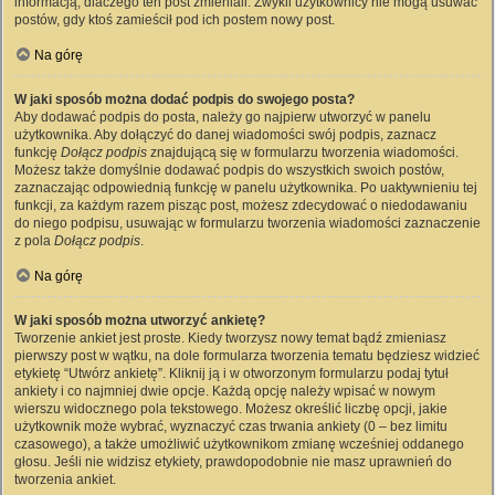
informacją, dlaczego ten post zmieniali. Zwykli użytkownicy nie mogą usuwać
postów, gdy ktoś zamieścił pod ich postem nowy post.
Na górę
W jaki sposób można dodać podpis do swojego posta?
Aby dodawać podpis do posta, należy go najpierw utworzyć w panelu
użytkownika. Aby dołączyć do danej wiadomości swój podpis, zaznacz
funkcję
Dołącz podpis
znajdującą się w formularzu tworzenia wiadomości.
Możesz także domyślnie dodawać podpis do wszystkich swoich postów,
zaznaczając odpowiednią funkcję w panelu użytkownika. Po uaktywnieniu tej
funkcji, za każdym razem pisząc post, możesz zdecydować o niedodawaniu
do niego podpisu, usuwając w formularzu tworzenia wiadomości zaznaczenie
z pola
Dołącz podpis
.
Na górę
W jaki sposób można utworzyć ankietę?
Tworzenie ankiet jest proste. Kiedy tworzysz nowy temat bądź zmieniasz
pierwszy post w wątku, na dole formularza tworzenia tematu będziesz widzieć
etykietę “Utwórz ankietę”. Kliknij ją i w otworzonym formularzu podaj tytuł
ankiety i co najmniej dwie opcje. Każdą opcję należy wpisać w nowym
wierszu widocznego pola tekstowego. Możesz określić liczbę opcji, jakie
użytkownik może wybrać, wyznaczyć czas trwania ankiety (0 – bez limitu
czasowego), a także umożliwić użytkownikom zmianę wcześniej oddanego
głosu. Jeśli nie widzisz etykiety, prawdopodobnie nie masz uprawnień do
tworzenia ankiet.