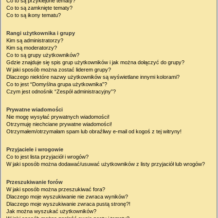
Co to są przyklejone tematy?
Co to są zamknięte tematy?
Co to są ikony tematu?
Rangi użytkownika i grupy
Kim są administratorzy?
Kim są moderatorzy?
Co to są grupy użytkowników?
Gdzie znajduje się spis grup użytkowników i jak można dołączyć do grupy?
W jaki sposób można zostać liderem grupy?
Dlaczego niektóre nazwy użytkowników są wyświetlane innymi kolorami?
Co to jest “Domyślna grupa użytkownika”?
Czym jest odnośnik “Zespół administracyjny”?
Prywatne wiadomości
Nie mogę wysyłać prywatnych wiadomości!
Otrzymuję niechciane prywatne wiadomości!
Otrzymałem/otrzymałam spam lub obraźliwy e-mail od kogoś z tej witryny!
Przyjaciele i wrogowie
Co to jest lista przyjaciół i wrogów?
W jaki sposób można dodawać/usuwać użytkowników z listy przyjaciół lub wrogów?
Przeszukiwanie forów
W jaki sposób można przeszukiwać fora?
Dlaczego moje wyszukiwanie nie zwraca wyników?
Dlaczego moje wyszukiwanie zwraca pustą stronę?!
Jak można wyszukać użytkowników?