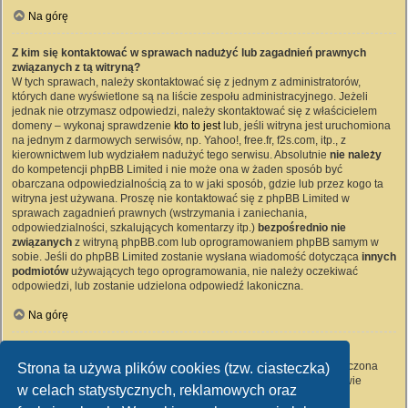
Na górę
Z kim się kontaktować w sprawach nadużyć lub zagadnień prawnych
związanych z tą witryną?
W tych sprawach, należy skontaktować się z jednym z administratorów,
których dane wyświetlone są na liście zespołu administracyjnego. Jeżeli
jednak nie otrzymasz odpowiedzi, należy skontaktować się z właścicielem
domeny – wykonaj sprawdzenie
kto to jest
lub, jeśli witryna jest uruchomiona
na jednym z darmowych serwisów, np. Yahoo!, free.fr, f2s.com, itp., z
kierownictwem lub wydziałem nadużyć tego serwisu. Absolutnie
nie należy
do kompetencji phpBB Limited i nie może ona w żaden sposób być
obarczana odpowiedzialnością za to w jaki sposób, gdzie lub przez kogo ta
witryna jest używana. Proszę nie kontaktować się z phpBB Limited w
sprawach zagadnień prawnych (wstrzymania i zaniechania,
odpowiedzialności, szkalujących komentarzy itp.)
bezpośrednio nie
związanych
z witryną phpBB.com lub oprogramowaniem phpBB samym w
sobie. Jeśli do phpBB Limited zostanie wysłana wiadomość dotycząca
innych
podmiotów
używających tego oprogramowania, nie należy oczekiwać
odpowiedzi, lub zostanie udzielona odpowiedź lakoniczna.
Na górę
Jak nawiązać kontakt z administratorem witryny?
Wszyscy użytkownicy witryny mogą używać – jeśli funkcja ta jest włączona
Strona ta używa plików cookies (tzw. ciasteczka)
przez administratora witryny – formularza „Kontakt z nami”. Członkowie
w celach statystycznych, reklamowych oraz
witryny mogą także używać odnośnika „Zespół administracyjny”.