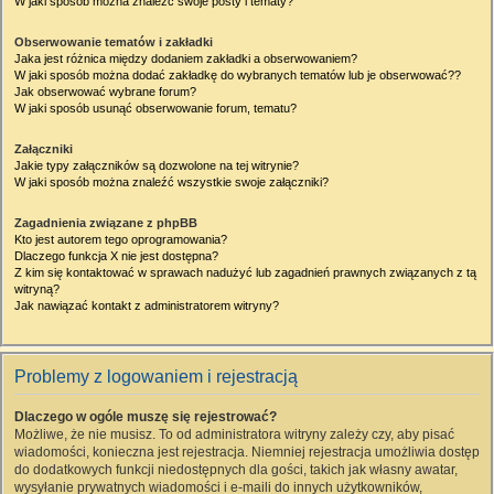
W jaki sposób można znaleźć swoje posty i tematy?
Obserwowanie tematów i zakładki
Jaka jest różnica między dodaniem zakładki a obserwowaniem?
W jaki sposób można dodać zakładkę do wybranych tematów lub je obserwować??
Jak obserwować wybrane forum?
W jaki sposób usunąć obserwowanie forum, tematu?
Załączniki
Jakie typy załączników są dozwolone na tej witrynie?
W jaki sposób można znaleźć wszystkie swoje załączniki?
Zagadnienia związane z phpBB
Kto jest autorem tego oprogramowania?
Dlaczego funkcja X nie jest dostępna?
Z kim się kontaktować w sprawach nadużyć lub zagadnień prawnych związanych z tą
witryną?
Jak nawiązać kontakt z administratorem witryny?
Problemy z logowaniem i rejestracją
Dlaczego w ogóle muszę się rejestrować?
Możliwe, że nie musisz. To od administratora witryny zależy czy, aby pisać
wiadomości, konieczna jest rejestracja. Niemniej rejestracja umożliwia dostęp
do dodatkowych funkcji niedostępnych dla gości, takich jak własny awatar,
wysyłanie prywatnych wiadomości i e-maili do innych użytkowników,