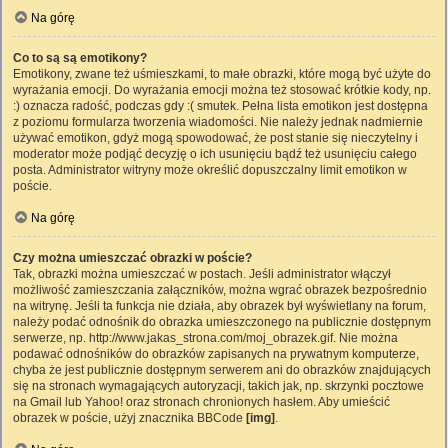
Na górę
Co to są są emotikony?
Emotikony, zwane też uśmieszkami, to małe obrazki, które mogą być użyte do
wyrażania emocji. Do wyrażania emocji można też stosować krótkie kody, np.
:) oznacza radość, podczas gdy :( smutek. Pełna lista emotikon jest dostępna
z poziomu formularza tworzenia wiadomości. Nie należy jednak nadmiernie
używać emotikon, gdyż mogą spowodować, że post stanie się nieczytelny i
moderator może podjąć decyzję o ich usunięciu bądź też usunięciu całego
posta. Administrator witryny może określić dopuszczalny limit emotikon w
poście.
Na górę
Czy można umieszczać obrazki w poście?
Tak, obrazki można umieszczać w postach. Jeśli administrator włączył
możliwość zamieszczania załączników, można wgrać obrazek bezpośrednio
na witrynę. Jeśli ta funkcja nie działa, aby obrazek był wyświetlany na forum,
należy podać odnośnik do obrazka umieszczonego na publicznie dostępnym
serwerze, np. http://www.jakas_strona.com/moj_obrazek.gif. Nie można
podawać odnośników do obrazków zapisanych na prywatnym komputerze,
chyba że jest publicznie dostępnym serwerem ani do obrazków znajdujących
się na stronach wymagających autoryzacji, takich jak, np. skrzynki pocztowe
na Gmail lub Yahoo! oraz stronach chronionych hasłem. Aby umieścić
obrazek w poście, użyj znacznika BBCode
[img]
.