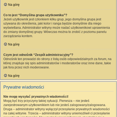
Na górę
Co to jest “Domyślna grupa użytkownika”?
Jeżeli użytkownik jest członkiem kilku grup, jego domyślna grupa jest
używana do określenia, jaki kolor i ranga będzie domyślnie dla niego
wyświetlana. Administrator witryny może nadać użytkownikowi uprawnienia
do zmiany domyślnej grupy. Wówczas można to zrobić z poziomu panelu
zarządzania kontem.
Na górę
Czym jest odnośnik “Zespół administracyjny”?
Odnośnik ten prowadzi do strony z listą osób odpowiedzialnych za forum, na
której znajduje się spis administratorów i moderatorów oraz inne dane, takie
jak fora przez nich moderowane.
Na górę
Prywatne wiadomości
Nie mogę wysyłać prywatnych wiadomości!
Mogą być trzy przyczyny takiej sytuacji. Pierwsza – nie jesteś
zarejestrowanym użytkownikiem lub nie jesteś zalogowany/zalogowana.
Druga – administrator witryny wyłączył przesyłanie prywatnych wiadomości
na całej witrynie. Trzecia – administrator witryny uniemożliwił ci przesyłanie