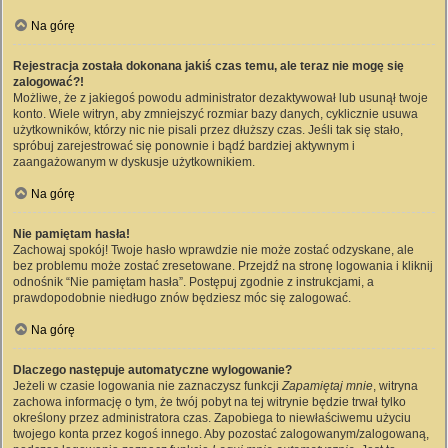
Na górę
Rejestracja została dokonana jakiś czas temu, ale teraz nie mogę się
zalogować?!
Możliwe, że z jakiegoś powodu administrator dezaktywował lub usunął twoje
konto. Wiele witryn, aby zmniejszyć rozmiar bazy danych, cyklicznie usuwa
użytkowników, którzy nic nie pisali przez dłuższy czas. Jeśli tak się stało,
spróbuj zarejestrować się ponownie i bądź bardziej aktywnym i
zaangażowanym w dyskusje użytkownikiem.
Na górę
Nie pamiętam hasła!
Zachowaj spokój! Twoje hasło wprawdzie nie może zostać odzyskane, ale
bez problemu może zostać zresetowane. Przejdź na stronę logowania i kliknij
odnośnik “Nie pamiętam hasła”. Postępuj zgodnie z instrukcjami, a
prawdopodobnie niedługo znów będziesz móc się zalogować.
Na górę
Dlaczego następuje automatyczne wylogowanie?
Jeżeli w czasie logowania nie zaznaczysz funkcji
Zapamiętaj mnie
, witryna
zachowa informację o tym, że twój pobyt na tej witrynie będzie trwał tylko
określony przez administratora czas. Zapobiega to niewłaściwemu użyciu
twojego konta przez kogoś innego. Aby pozostać zalogowanym/zalogowaną,