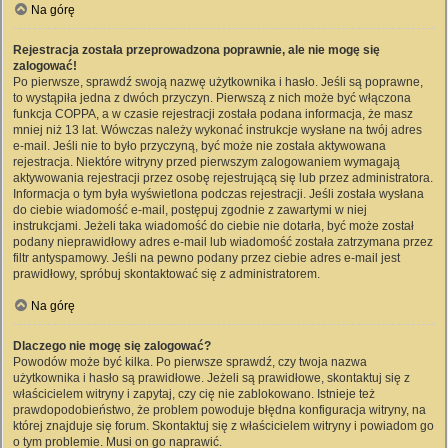
Na górę
Rejestracja została przeprowadzona poprawnie, ale nie mogę się
zalogować!
Po pierwsze, sprawdź swoją nazwę użytkownika i hasło. Jeśli są poprawne,
to wystąpiła jedna z dwóch przyczyn. Pierwszą z nich może być włączona
funkcja COPPA, a w czasie rejestracji została podana informacja, że masz
mniej niż 13 lat. Wówczas należy wykonać instrukcje wysłane na twój adres
e-mail. Jeśli nie to było przyczyną, być może nie została aktywowana
rejestracja. Niektóre witryny przed pierwszym zalogowaniem wymagają
aktywowania rejestracji przez osobę rejestrującą się lub przez administratora.
Informacja o tym była wyświetlona podczas rejestracji. Jeśli została wysłana
do ciebie wiadomość e-mail, postępuj zgodnie z zawartymi w niej
instrukcjami. Jeżeli taka wiadomość do ciebie nie dotarła, być może został
podany nieprawidłowy adres e-mail lub wiadomość została zatrzymana przez
filtr antyspamowy. Jeśli na pewno podany przez ciebie adres e-mail jest
prawidłowy, spróbuj skontaktować się z administratorem.
Na górę
Dlaczego nie mogę się zalogować?
Powodów może być kilka. Po pierwsze sprawdź, czy twoja nazwa
użytkownika i hasło są prawidłowe. Jeżeli są prawidłowe, skontaktuj się z
właścicielem witryny i zapytaj, czy cię nie zablokowano. Istnieje też
prawdopodobieństwo, że problem powoduje błędna konfiguracja witryny, na
której znajduje się forum. Skontaktuj się z właścicielem witryny i powiadom go
o tym problemie. Musi on go naprawić.