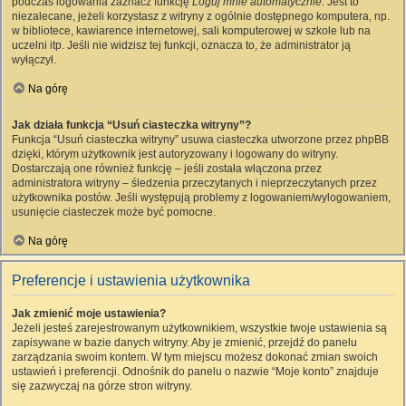
podczas logowania zaznacz funkcję
Loguj mnie automatycznie
. Jest to
niezalecane, jeżeli korzystasz z witryny z ogólnie dostępnego komputera, np.
w bibliotece, kawiarence internetowej, sali komputerowej w szkole lub na
uczelni itp. Jeśli nie widzisz tej funkcji, oznacza to, że administrator ją
wyłączył.
Na górę
Jak działa funkcja “Usuń ciasteczka witryny”?
Funkcja “Usuń ciasteczka witryny” usuwa ciasteczka utworzone przez phpBB
dzięki, którym użytkownik jest autoryzowany i logowany do witryny.
Dostarczają one również funkcję – jeśli została włączona przez
administratora witryny – śledzenia przeczytanych i nieprzeczytanych przez
użytkownika postów. Jeśli występują problemy z logowaniem/wylogowaniem,
usunięcie ciasteczek może być pomocne.
Na górę
Preferencje i ustawienia użytkownika
Jak zmienić moje ustawienia?
Jeżeli jesteś zarejestrowanym użytkownikiem, wszystkie twoje ustawienia są
zapisywane w bazie danych witryny. Aby je zmienić, przejdź do panelu
zarządzania swoim kontem. W tym miejscu możesz dokonać zmian swoich
ustawień i preferencji. Odnośnik do panelu o nazwie “Moje konto” znajduje
się zazwyczaj na górze stron witryny.