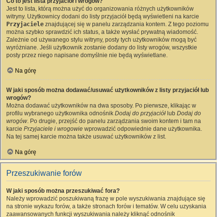
Co to jest lista przyjaciół i wrogów?
Jest to lista, którą można użyć do organizowania różnych użytkowników
witryny. Użytkownicy dodani do listy przyjaciół będą wyświetleni na karcie
Przyjaciele
znajdującej się w panelu zarządzania kontem. Z tego poziomu
można szybko sprawdzić ich status, a także wysłać prywatną wiadomość.
Zależnie od używanego stylu witryny, posty tych użytkowników mogą być
wyróżniane. Jeśli użytkownik zostanie dodany do listy wrogów, wszystkie
posty przez niego napisane domyślnie nie będą wyświetlane.
Na górę
W jaki sposób można dodawać/usuwać użytkowników z listy przyjaciół lub
wrogów?
Można dodawać użytkowników na dwa sposoby. Po pierwsze, klikając w
profilu wybranego użytkownika odnośnik
Dodaj do przyjaciół
lub
Dodaj do
wrogów
. Po drugie, przejść do panelu zarządzania swoim kontem i tam na
karcie
Przyjaciele i wrogowie
wprowadzić odpowiednie dane użytkownika.
Na tej samej karcie można także usuwać użytkowników z list.
Na górę
Przeszukiwanie forów
W jaki sposób można przeszukiwać fora?
Należy wprowadzić poszukiwaną frazę w pole wyszukiwania znajdujące się
na stronie wykazu forów, a także stronach forów i tematów. W celu uzyskania
zaawansowanych funkcji wyszukiwania należy kliknąć odnośnik