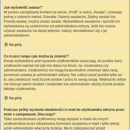
Jak wyświetlić awatar?
W panelu zarządzania kontem na karcie „Profil” w sekcji „Awatar”, używając
jednej z czterech metod: Gravatar, Galeria awatarów, Zdalny awatar lub
Prześlij awatar, można dodać awatar. Wyświetlanie awatarów i sposób ich
wyświetlania są uzależnione od administratora witryny. Jeśli nie można
używać awatarów na danej witrynie, należy skontaktować się z jej
administratorem.
Na górę
Co to jest ranga i jak można ją zmienić?
Rangi wyświetlane pod nazwami użytkowników oznaczają, ile postów dany
użytkownik napisał lub jaki ma status na forum, np. moderatora czy
administratora. Użytkownicy nie mogą bezpośrednio zmieniać stylu rang,
ponieważ ustawia je administrator witryny. Nie należy pisać postów tylko po
to, aby zwiększyć swój licznik postów i przez to swoją rangę. Większość witryn
nie toleruje takich działań i moderator lub administrator obniży licznik postów
takiego użytkownika.
Na górę
Podczas próby wysłania wiadomości e-mail do użytkownika witryna prosi
mnie o zalogowanie. Dlaczego?
Tylko zarejestrowani użytkownicy mogą wysyłać e-maile do innych
użytkowników przez wbudowany formularz wysyłania e-maili i tylko wtedy,
jeżeli administrator włączył tę funkcję. Ma to zabezpieczać przed