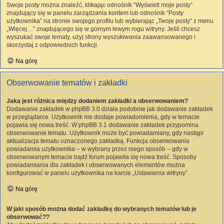
Swoje posty można znaleźć, klikając odnośnik “Wyświetl moje posty”
znajdujący się w panelu zarządzania kontem lub odnośnik “Posty
użytkownika” na stronie swojego profilu lub wybierając „Twoje posty” z menu
„Więcej…” znajdującego się w górnym lewym rogu witryny. Jeśli chcesz
wyszukać swoje tematy, użyj strony wyszukiwania zaawansowanego i
skorzystaj z odpowiednich funkcji.
Na górę
Obserwowanie tematów i zakładki
Jaka jest różnica między dodaniem zakładki a obserwowaniem?
Dodawanie zakładek w phpBB 3.0 działa podobnie jak dodawanie zakładek
w przeglądarce. Użytkownik nie dostaje powiadomienia, gdy w temacie
pojawia się nowa treść. W phpBB 3.1 dodawanie zakładek przypomina
obserwowanie tematu. Użytkownik może być powiadamiany, gdy nastąpi
aktualizacja tematu oznaczonego zakładką. Funkcja obserwowania
powiadamia użytkownika – w wybrany przez niego sposób – gdy w
obserwowanym temacie bądź forum pojawiła się nowa treść. Sposoby
powiadamiania dla zakładek i obserwowanych elementów można
konfigurować w panelu użytkownika na karcie „Ustawienia witryny”.
Na górę
W jaki sposób można dodać zakładkę do wybranych tematów lub je
obserwować??