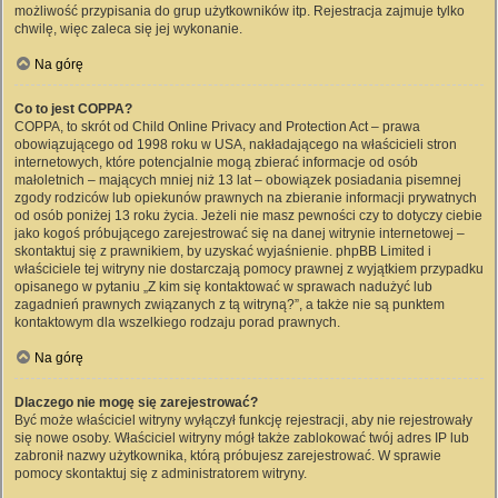
możliwość przypisania do grup użytkowników itp. Rejestracja zajmuje tylko
chwilę, więc zaleca się jej wykonanie.
Na górę
Co to jest COPPA?
COPPA, to skrót od Child Online Privacy and Protection Act – prawa
obowiązującego od 1998 roku w USA, nakładającego na właścicieli stron
internetowych, które potencjalnie mogą zbierać informacje od osób
małoletnich – mających mniej niż 13 lat – obowiązek posiadania pisemnej
zgody rodziców lub opiekunów prawnych na zbieranie informacji prywatnych
od osób poniżej 13 roku życia. Jeżeli nie masz pewności czy to dotyczy ciebie
jako kogoś próbującego zarejestrować się na danej witrynie internetowej –
skontaktuj się z prawnikiem, by uzyskać wyjaśnienie. phpBB Limited i
właściciele tej witryny nie dostarczają pomocy prawnej z wyjątkiem przypadku
opisanego w pytaniu „Z kim się kontaktować w sprawach nadużyć lub
zagadnień prawnych związanych z tą witryną?”, a także nie są punktem
kontaktowym dla wszelkiego rodzaju porad prawnych.
Na górę
Dlaczego nie mogę się zarejestrować?
Być może właściciel witryny wyłączył funkcję rejestracji, aby nie rejestrowały
się nowe osoby. Właściciel witryny mógł także zablokować twój adres IP lub
zabronił nazwy użytkownika, którą próbujesz zarejestrować. W sprawie
pomocy skontaktuj się z administratorem witryny.