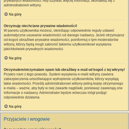
prywatnych wiadomości. Aby uzyskać więcej informacji, skontaktuj się z
administratorem witryny.
Na górę
Otrzymuję niechciane prywatne wiadomości!
W panelu użytkownika możesz, określając odpowiednie reguły ustawić
automatyczne usuwanie wiadomości od danego nadawcy. Jeżeli otrzymujesz
od kogoś obraźliwe prywatne wiadomości, poinformuj o tym moderatorów
witryny, którzy będą mogli zabronić takiemu użytkownikowi wysyłania
jakichkolwiek prywatnych wiadomości.
Na górę
Otrzymałem/otrzymałam spam lub obraźliwy e-mail od kogoś z tej witryny!
Przykro nam z tego powodu. System wysyłania e-maili witryny zawiera
zabezpieczenia umożliwiające wytropienie użytkowników, którzy wysyłają
takie wiadomości. Prześlij administratorowi witryny pełną kopię otrzymanego
e-maila – ważne, aby były w niej zawarte nagłówki, ponieważ zawierają one
informacje o nadawcy. Administrator będzie wówczas mógł podjąć
odpowiednie działania.
Na górę
Przyjaciele i wrogowie