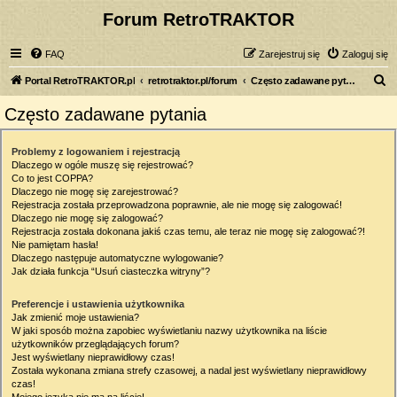
Forum RetroTRAKTOR
FAQ
Zarejestruj się
Zaloguj się
S
Portal RetroTRAKTOR.pl
retrotraktor.pl/forum
Często zadawane pytania
z
Często zadawane pytania
u
k
Problemy z logowaniem i rejestracją
Dlaczego w ogóle muszę się rejestrować?
a
Co to jest COPPA?
j
Dlaczego nie mogę się zarejestrować?
Rejestracja została przeprowadzona poprawnie, ale nie mogę się zalogować!
Dlaczego nie mogę się zalogować?
Rejestracja została dokonana jakiś czas temu, ale teraz nie mogę się zalogować?!
Nie pamiętam hasła!
Dlaczego następuje automatyczne wylogowanie?
Jak działa funkcja “Usuń ciasteczka witryny”?
Preferencje i ustawienia użytkownika
Jak zmienić moje ustawienia?
W jaki sposób można zapobiec wyświetlaniu nazwy użytkownika na liście
użytkowników przeglądających forum?
Jest wyświetlany nieprawidłowy czas!
Została wykonana zmiana strefy czasowej, a nadal jest wyświetlany nieprawidłowy
czas!