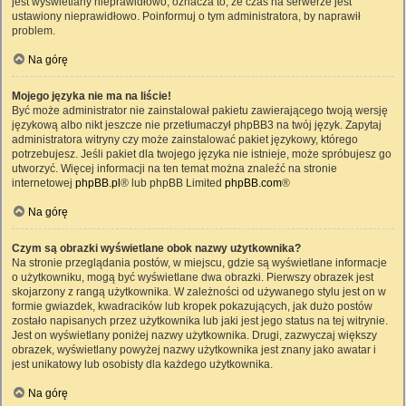
jest wyświetlany nieprawidłowo, oznacza to, że czas na serwerze jest
ustawiony nieprawidłowo. Poinformuj o tym administratora, by naprawił
problem.
Na górę
Mojego języka nie ma na liście!
Być może administrator nie zainstalował pakietu zawierającego twoją wersję
językową albo nikt jeszcze nie przetłumaczył phpBB3 na twój język. Zapytaj
administratora witryny czy może zainstalować pakiet językowy, którego
potrzebujesz. Jeśli pakiet dla twojego języka nie istnieje, może spróbujesz go
utworzyć. Więcej informacji na ten temat można znaleźć na stronie
internetowej
phpBB.pl
® lub phpBB Limited
phpBB.com
®
Na górę
Czym są obrazki wyświetlane obok nazwy użytkownika?
Na stronie przeglądania postów, w miejscu, gdzie są wyświetlane informacje
o użytkowniku, mogą być wyświetlane dwa obrazki. Pierwszy obrazek jest
skojarzony z rangą użytkownika. W zależności od używanego stylu jest on w
formie gwiazdek, kwadracików lub kropek pokazujących, jak dużo postów
zostało napisanych przez użytkownika lub jaki jest jego status na tej witrynie.
Jest on wyświetlany poniżej nazwy użytkownika. Drugi, zazwyczaj większy
obrazek, wyświetlany powyżej nazwy użytkownika jest znany jako awatar i
jest unikatowy lub osobisty dla każdego użytkownika.
Na górę