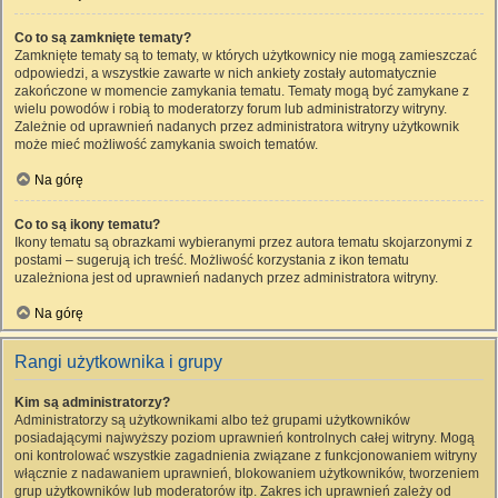
Co to są zamknięte tematy?
Zamknięte tematy są to tematy, w których użytkownicy nie mogą zamieszczać
odpowiedzi, a wszystkie zawarte w nich ankiety zostały automatycznie
zakończone w momencie zamykania tematu. Tematy mogą być zamykane z
wielu powodów i robią to moderatorzy forum lub administratorzy witryny.
Zależnie od uprawnień nadanych przez administratora witryny użytkownik
może mieć możliwość zamykania swoich tematów.
Na górę
Co to są ikony tematu?
Ikony tematu są obrazkami wybieranymi przez autora tematu skojarzonymi z
postami – sugerują ich treść. Możliwość korzystania z ikon tematu
uzależniona jest od uprawnień nadanych przez administratora witryny.
Na górę
Rangi użytkownika i grupy
Kim są administratorzy?
Administratorzy są użytkownikami albo też grupami użytkowników
posiadającymi najwyższy poziom uprawnień kontrolnych całej witryny. Mogą
oni kontrolować wszystkie zagadnienia związane z funkcjonowaniem witryny
włącznie z nadawaniem uprawnień, blokowaniem użytkowników, tworzeniem
grup użytkowników lub moderatorów itp. Zakres ich uprawnień zależy od