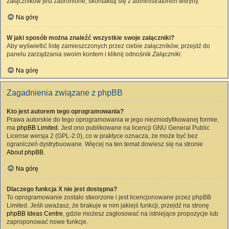
załączników jest zabronione, skontaktuj się z administratorem witryny.
Na górę
W jaki sposób można znaleźć wszystkie swoje załączniki?
Aby wyświetlić listę zamieszczonych przez ciebie załączników, przejdź do
panelu zarządzania swoim kontem i kliknij odnośnik
Załączniki
.
Na górę
Zagadnienia związane z phpBB
Kto jest autorem tego oprogramowania?
Prawa autorskie do tego oprogramowania w jego niezmodyfikowanej formie,
ma
phpBB Limited
. Jest ono publikowane na licencji GNU General Public
License wersja 2 (GPL-2.0), co w praktyce oznacza, że może być bez
ograniczeń dystrybuowane. Więcej na ten temat dowiesz się na stronie
About phpBB
.
Na górę
Dlaczego funkcja X nie jest dostępna?
To oprogramowanie zostało stworzone i jest licencjonowane przez phpBB
Limited. Jeśli uważasz, że brakuje w nim jakiejś funkcji, przejdź na stronę
phpBB Ideas Centre
, gdzie możesz zagłosować na istniejące propozycje lub
zaproponować nowe funkcje.