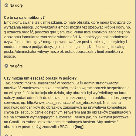
Na górę
Co to są są emotikony?
Emotikony, zwane też uśmieszkami, to małe obrazki, które mogą być użyte do
wyrażania emocji. Do wyrażania emocji można też stosować krótkie kody, np.
:) oznacza radość, podczas gdy :( smutek. Pełna lista emotikon jest dostępna
z poziomu formularza tworzenia wiadomości. Nie należy jednak nadmiernie
używać emotikon, gdyż mogą spowodować, że post stanie się nieczytelny i
moderator może podjąć decyzję o ich usunięciu bądź też usunięciu całego
posta. Administrator witryny może określić dopuszczalny limit emotikon w
poście.
Na górę
Czy można umieszczać obrazki w poście?
Tak, obrazki można umieszczać w postach. Jeśli administrator włączył
możliwość zamieszczania załączników, można wgrać obrazek bezpośrednio
na witrynę. Jeśli ta funkcja nie działa, aby obrazek był wyświetlany na forum,
należy podać odnośnik do obrazka umieszczonego na publicznie dostępnym
serwerze, np. http://www.jakas_strona.com/moj_obrazek.gif. Nie można
podawać odnośników do obrazków zapisanych na prywatnym komputerze,
chyba że jest publicznie dostępnym serwerem ani do obrazków znajdujących
się na stronach wymagających autoryzacji, takich jak, np. skrzynki pocztowe
na Gmail lub Yahoo! oraz stronach chronionych hasłem. Aby umieścić
obrazek w poście, użyj znacznika BBCode
[img]
.