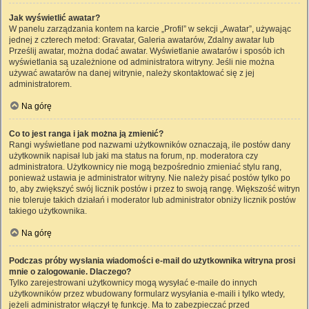
Jak wyświetlić awatar?
W panelu zarządzania kontem na karcie „Profil” w sekcji „Awatar”, używając
jednej z czterech metod: Gravatar, Galeria awatarów, Zdalny awatar lub
Prześlij awatar, można dodać awatar. Wyświetlanie awatarów i sposób ich
wyświetlania są uzależnione od administratora witryny. Jeśli nie można
używać awatarów na danej witrynie, należy skontaktować się z jej
administratorem.
Na górę
Co to jest ranga i jak można ją zmienić?
Rangi wyświetlane pod nazwami użytkowników oznaczają, ile postów dany
użytkownik napisał lub jaki ma status na forum, np. moderatora czy
administratora. Użytkownicy nie mogą bezpośrednio zmieniać stylu rang,
ponieważ ustawia je administrator witryny. Nie należy pisać postów tylko po
to, aby zwiększyć swój licznik postów i przez to swoją rangę. Większość witryn
nie toleruje takich działań i moderator lub administrator obniży licznik postów
takiego użytkownika.
Na górę
Podczas próby wysłania wiadomości e-mail do użytkownika witryna prosi
mnie o zalogowanie. Dlaczego?
Tylko zarejestrowani użytkownicy mogą wysyłać e-maile do innych
użytkowników przez wbudowany formularz wysyłania e-maili i tylko wtedy,
jeżeli administrator włączył tę funkcję. Ma to zabezpieczać przed