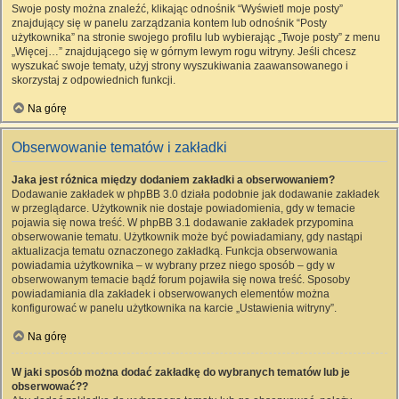
Swoje posty można znaleźć, klikając odnośnik “Wyświetl moje posty”
znajdujący się w panelu zarządzania kontem lub odnośnik “Posty
użytkownika” na stronie swojego profilu lub wybierając „Twoje posty” z menu
„Więcej…” znajdującego się w górnym lewym rogu witryny. Jeśli chcesz
wyszukać swoje tematy, użyj strony wyszukiwania zaawansowanego i
skorzystaj z odpowiednich funkcji.
Na górę
Obserwowanie tematów i zakładki
Jaka jest różnica między dodaniem zakładki a obserwowaniem?
Dodawanie zakładek w phpBB 3.0 działa podobnie jak dodawanie zakładek
w przeglądarce. Użytkownik nie dostaje powiadomienia, gdy w temacie
pojawia się nowa treść. W phpBB 3.1 dodawanie zakładek przypomina
obserwowanie tematu. Użytkownik może być powiadamiany, gdy nastąpi
aktualizacja tematu oznaczonego zakładką. Funkcja obserwowania
powiadamia użytkownika – w wybrany przez niego sposób – gdy w
obserwowanym temacie bądź forum pojawiła się nowa treść. Sposoby
powiadamiania dla zakładek i obserwowanych elementów można
konfigurować w panelu użytkownika na karcie „Ustawienia witryny”.
Na górę
W jaki sposób można dodać zakładkę do wybranych tematów lub je
obserwować??