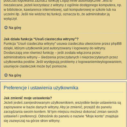
podczas logowania zaznacz funkcję
Loguj mnie automatycznie
. Jest to
niezalecane, jeżeli korzystasz z witryny z ogólnie dostępnego komputera, np.
w bibliotece, kawiarence internetowej, sali komputerowej w szkole lub na
uczelni itp. Jeśli nie widzisz tej funkcji, oznacza to, że administrator ją
wyłączył.
Na górę
Jak działa funkcja “Usuń ciasteczka witryny”?
Funkcja “Usuń ciasteczka witryny” usuwa ciasteczka utworzone przez phpBB
dzięki, którym użytkownik jest autoryzowany i logowany do witryny.
Dostarczają one również funkcję – jeśli została włączona przez
administratora witryny – śledzenia przeczytanych i nieprzeczytanych przez
użytkownika postów. Jeśli występują problemy z logowaniem/wylogowaniem,
usunięcie ciasteczek może być pomocne.
Na górę
Preferencje i ustawienia użytkownika
Jak zmienić moje ustawienia?
Jeżeli jesteś zarejestrowanym użytkownikiem, wszystkie twoje ustawienia są
zapisywane w bazie danych witryny. Aby je zmienić, przejdź do panelu
zarządzania swoim kontem. W tym miejscu możesz dokonać zmian swoich
ustawień i preferencji. Odnośnik do panelu o nazwie “Moje konto” znajduje
się zazwyczaj na górze stron witryny.