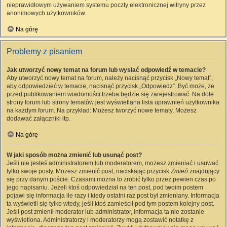
nieprawidłowym używaniem systemu poczty elektronicznej witryny przez
anonimowych użytkowników.
Na górę
Problemy z pisaniem
Jak utworzyć nowy temat na forum lub wysłać odpowiedź w temacie?
Aby utworzyć nowy temat na forum, należy nacisnąć przycisk „Nowy temat”,
aby odpowiedzieć w temacie, nacisnąć przycisk „Odpowiedz”. Być może, że
przed publikowaniem wiadomości trzeba będzie się zarejestrować. Na dole
strony forum lub strony tematów jest wyświetlana lista uprawnień użytkownika
na każdym forum. Na przykład: Możesz tworzyć nowe tematy, Możesz
dodawać załączniki itp.
Na górę
W jaki sposób można zmienić lub usunąć post?
Jeśli nie jesteś administratorem lub moderatorem, możesz zmieniać i usuwać
tylko swoje posty. Możesz zmienić post, naciskając przycisk
Zmień
znajdujący
się przy danym poście. Czasami można to zrobić tylko przez pewien czas po
jego napisaniu. Jeżeli ktoś odpowiedział na ten post, pod twoim postem
pojawi się informacja ile razy i kiedy ostatni raz post był zmieniany. Informacja
ta wyświetli się tylko wtedy, jeśli ktoś zamieścił pod tym postem kolejny post.
Jeśli post zmienił moderator lub administrator, informacja ta nie zostanie
wyświetlona. Administratorzy i moderatorzy mogą zostawić notatkę z