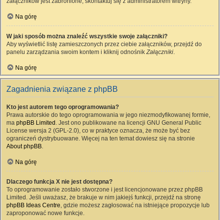
załączników jest zabronione, skontaktuj się z administratorem witryny.
Na górę
W jaki sposób można znaleźć wszystkie swoje załączniki?
Aby wyświetlić listę zamieszczonych przez ciebie załączników, przejdź do
panelu zarządzania swoim kontem i kliknij odnośnik
Załączniki
.
Na górę
Zagadnienia związane z phpBB
Kto jest autorem tego oprogramowania?
Prawa autorskie do tego oprogramowania w jego niezmodyfikowanej formie,
ma
phpBB Limited
. Jest ono publikowane na licencji GNU General Public
License wersja 2 (GPL-2.0), co w praktyce oznacza, że może być bez
ograniczeń dystrybuowane. Więcej na ten temat dowiesz się na stronie
About phpBB
.
Na górę
Dlaczego funkcja X nie jest dostępna?
To oprogramowanie zostało stworzone i jest licencjonowane przez phpBB
Limited. Jeśli uważasz, że brakuje w nim jakiejś funkcji, przejdź na stronę
phpBB Ideas Centre
, gdzie możesz zagłosować na istniejące propozycje lub
zaproponować nowe funkcje.