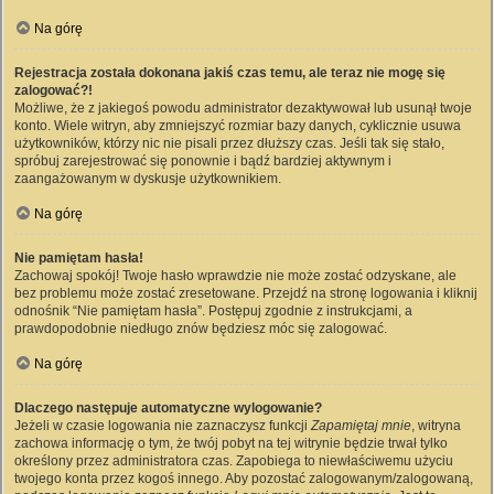
Na górę
Rejestracja została dokonana jakiś czas temu, ale teraz nie mogę się
zalogować?!
Możliwe, że z jakiegoś powodu administrator dezaktywował lub usunął twoje
konto. Wiele witryn, aby zmniejszyć rozmiar bazy danych, cyklicznie usuwa
użytkowników, którzy nic nie pisali przez dłuższy czas. Jeśli tak się stało,
spróbuj zarejestrować się ponownie i bądź bardziej aktywnym i
zaangażowanym w dyskusje użytkownikiem.
Na górę
Nie pamiętam hasła!
Zachowaj spokój! Twoje hasło wprawdzie nie może zostać odzyskane, ale
bez problemu może zostać zresetowane. Przejdź na stronę logowania i kliknij
odnośnik “Nie pamiętam hasła”. Postępuj zgodnie z instrukcjami, a
prawdopodobnie niedługo znów będziesz móc się zalogować.
Na górę
Dlaczego następuje automatyczne wylogowanie?
Jeżeli w czasie logowania nie zaznaczysz funkcji
Zapamiętaj mnie
, witryna
zachowa informację o tym, że twój pobyt na tej witrynie będzie trwał tylko
określony przez administratora czas. Zapobiega to niewłaściwemu użyciu
twojego konta przez kogoś innego. Aby pozostać zalogowanym/zalogowaną,