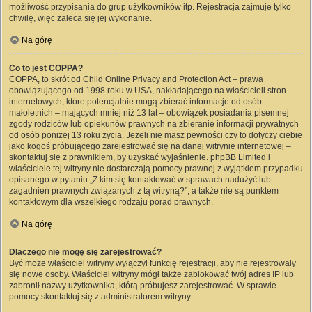
możliwość przypisania do grup użytkowników itp. Rejestracja zajmuje tylko
chwilę, więc zaleca się jej wykonanie.
Na górę
Co to jest COPPA?
COPPA, to skrót od Child Online Privacy and Protection Act – prawa
obowiązującego od 1998 roku w USA, nakładającego na właścicieli stron
internetowych, które potencjalnie mogą zbierać informacje od osób
małoletnich – mających mniej niż 13 lat – obowiązek posiadania pisemnej
zgody rodziców lub opiekunów prawnych na zbieranie informacji prywatnych
od osób poniżej 13 roku życia. Jeżeli nie masz pewności czy to dotyczy ciebie
jako kogoś próbującego zarejestrować się na danej witrynie internetowej –
skontaktuj się z prawnikiem, by uzyskać wyjaśnienie. phpBB Limited i
właściciele tej witryny nie dostarczają pomocy prawnej z wyjątkiem przypadku
opisanego w pytaniu „Z kim się kontaktować w sprawach nadużyć lub
zagadnień prawnych związanych z tą witryną?”, a także nie są punktem
kontaktowym dla wszelkiego rodzaju porad prawnych.
Na górę
Dlaczego nie mogę się zarejestrować?
Być może właściciel witryny wyłączył funkcję rejestracji, aby nie rejestrowały
się nowe osoby. Właściciel witryny mógł także zablokować twój adres IP lub
zabronił nazwy użytkownika, którą próbujesz zarejestrować. W sprawie
pomocy skontaktuj się z administratorem witryny.