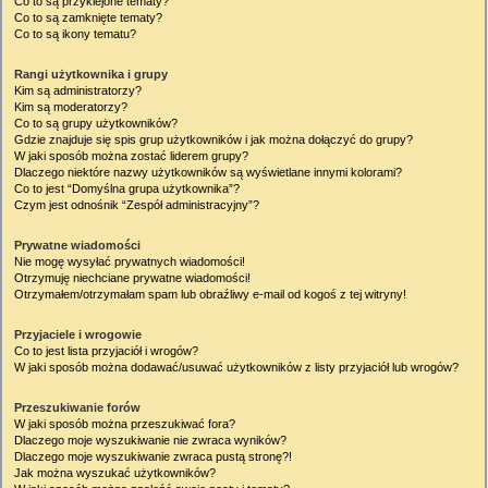
Co to są przyklejone tematy?
Co to są zamknięte tematy?
Co to są ikony tematu?
Rangi użytkownika i grupy
Kim są administratorzy?
Kim są moderatorzy?
Co to są grupy użytkowników?
Gdzie znajduje się spis grup użytkowników i jak można dołączyć do grupy?
W jaki sposób można zostać liderem grupy?
Dlaczego niektóre nazwy użytkowników są wyświetlane innymi kolorami?
Co to jest “Domyślna grupa użytkownika”?
Czym jest odnośnik “Zespół administracyjny”?
Prywatne wiadomości
Nie mogę wysyłać prywatnych wiadomości!
Otrzymuję niechciane prywatne wiadomości!
Otrzymałem/otrzymałam spam lub obraźliwy e-mail od kogoś z tej witryny!
Przyjaciele i wrogowie
Co to jest lista przyjaciół i wrogów?
W jaki sposób można dodawać/usuwać użytkowników z listy przyjaciół lub wrogów?
Przeszukiwanie forów
W jaki sposób można przeszukiwać fora?
Dlaczego moje wyszukiwanie nie zwraca wyników?
Dlaczego moje wyszukiwanie zwraca pustą stronę?!
Jak można wyszukać użytkowników?