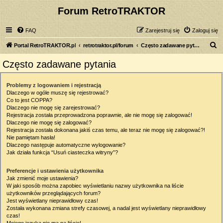
Forum RetroTRAKTOR
FAQ
Zarejestruj się
Zaloguj się
S
Portal RetroTRAKTOR.pl
retrotraktor.pl/forum
Często zadawane pytania
z
Często zadawane pytania
u
k
Problemy z logowaniem i rejestracją
Dlaczego w ogóle muszę się rejestrować?
a
Co to jest COPPA?
j
Dlaczego nie mogę się zarejestrować?
Rejestracja została przeprowadzona poprawnie, ale nie mogę się zalogować!
Dlaczego nie mogę się zalogować?
Rejestracja została dokonana jakiś czas temu, ale teraz nie mogę się zalogować?!
Nie pamiętam hasła!
Dlaczego następuje automatyczne wylogowanie?
Jak działa funkcja “Usuń ciasteczka witryny”?
Preferencje i ustawienia użytkownika
Jak zmienić moje ustawienia?
W jaki sposób można zapobiec wyświetlaniu nazwy użytkownika na liście
użytkowników przeglądających forum?
Jest wyświetlany nieprawidłowy czas!
Została wykonana zmiana strefy czasowej, a nadal jest wyświetlany nieprawidłowy
czas!