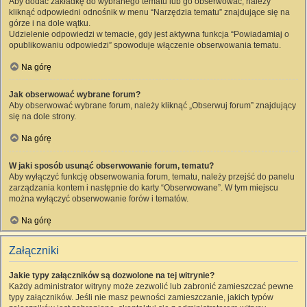
Aby dodać zakładkę do wybranego tematu lub go obserwować, należy
kliknąć odpowiedni odnośnik w menu “Narzędzia tematu” znajdujące się na
górze i na dole wątku.
Udzielenie odpowiedzi w temacie, gdy jest aktywna funkcja “Powiadamiaj o
opublikowaniu odpowiedzi” spowoduje włączenie obserwowania tematu.
Na górę
Jak obserwować wybrane forum?
Aby obserwować wybrane forum, należy kliknąć „Obserwuj forum” znajdujący
się na dole strony.
Na górę
W jaki sposób usunąć obserwowanie forum, tematu?
Aby wyłączyć funkcję obserwowania forum, tematu, należy przejść do panelu
zarządzania kontem i następnie do karty “Obserwowane”. W tym miejscu
można wyłączyć obserwowanie forów i tematów.
Na górę
Załączniki
Jakie typy załączników są dozwolone na tej witrynie?
Każdy administrator witryny może zezwolić lub zabronić zamieszczać pewne
typy załączników. Jeśli nie masz pewności zamieszczanie, jakich typów