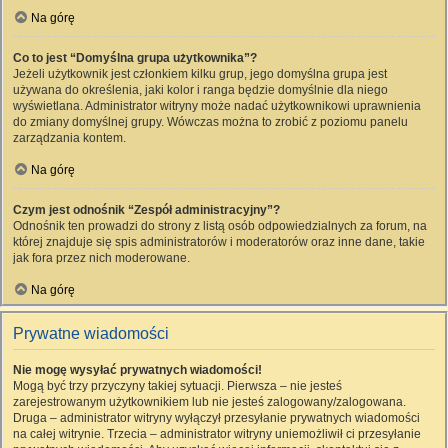
Na górę
Co to jest “Domyślna grupa użytkownika”?
Jeżeli użytkownik jest członkiem kilku grup, jego domyślna grupa jest
używana do określenia, jaki kolor i ranga będzie domyślnie dla niego
wyświetlana. Administrator witryny może nadać użytkownikowi uprawnienia
do zmiany domyślnej grupy. Wówczas można to zrobić z poziomu panelu
zarządzania kontem.
Na górę
Czym jest odnośnik “Zespół administracyjny”?
Odnośnik ten prowadzi do strony z listą osób odpowiedzialnych za forum, na
której znajduje się spis administratorów i moderatorów oraz inne dane, takie
jak fora przez nich moderowane.
Na górę
Prywatne wiadomości
Nie mogę wysyłać prywatnych wiadomości!
Mogą być trzy przyczyny takiej sytuacji. Pierwsza – nie jesteś
zarejestrowanym użytkownikiem lub nie jesteś zalogowany/zalogowana.
Druga – administrator witryny wyłączył przesyłanie prywatnych wiadomości
na całej witrynie. Trzecia – administrator witryny uniemożliwił ci przesyłanie