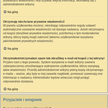
prywatnych wiadomości. Aby uzyskać więcej informacji, skontaktuj się z
administratorem witryny.
Na górę
Otrzymuję niechciane prywatne wiadomości!
W panelu użytkownika możesz, określając odpowiednie reguły ustawić
automatyczne usuwanie wiadomości od danego nadawcy. Jeżeli otrzymujesz
od kogoś obraźliwe prywatne wiadomości, poinformuj o tym moderatorów
witryny, którzy będą mogli zabronić takiemu użytkownikowi wysyłania
jakichkolwiek prywatnych wiadomości.
Na górę
Otrzymałem/otrzymałam spam lub obraźliwy e-mail od kogoś z tej witryny!
Przykro nam z tego powodu. System wysyłania e-maili witryny zawiera
zabezpieczenia umożliwiające wytropienie użytkowników, którzy wysyłają
takie wiadomości. Prześlij administratorowi witryny pełną kopię otrzymanego
e-maila – ważne, aby były w niej zawarte nagłówki, ponieważ zawierają one
informacje o nadawcy. Administrator będzie wówczas mógł podjąć
odpowiednie działania.
Na górę
Przyjaciele i wrogowie