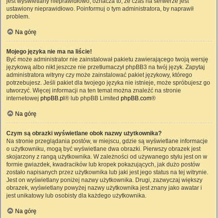
jest wyświetlany nieprawidłowo, oznacza to, że czas na serwerze jest
ustawiony nieprawidłowo. Poinformuj o tym administratora, by naprawił
problem.
Na górę
Mojego języka nie ma na liście!
Być może administrator nie zainstalował pakietu zawierającego twoją wersję
językową albo nikt jeszcze nie przetłumaczył phpBB3 na twój język. Zapytaj
administratora witryny czy może zainstalować pakiet językowy, którego
potrzebujesz. Jeśli pakiet dla twojego języka nie istnieje, może spróbujesz go
utworzyć. Więcej informacji na ten temat można znaleźć na stronie
internetowej
phpBB.pl
® lub phpBB Limited
phpBB.com
®
Na górę
Czym są obrazki wyświetlane obok nazwy użytkownika?
Na stronie przeglądania postów, w miejscu, gdzie są wyświetlane informacje
o użytkowniku, mogą być wyświetlane dwa obrazki. Pierwszy obrazek jest
skojarzony z rangą użytkownika. W zależności od używanego stylu jest on w
formie gwiazdek, kwadracików lub kropek pokazujących, jak dużo postów
zostało napisanych przez użytkownika lub jaki jest jego status na tej witrynie.
Jest on wyświetlany poniżej nazwy użytkownika. Drugi, zazwyczaj większy
obrazek, wyświetlany powyżej nazwy użytkownika jest znany jako awatar i
jest unikatowy lub osobisty dla każdego użytkownika.
Na górę