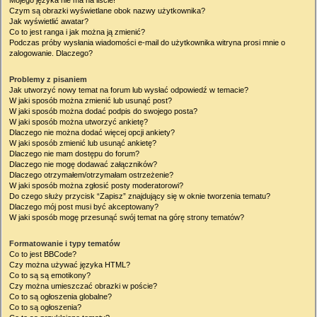
Mojego języka nie ma na liście!
Czym są obrazki wyświetlane obok nazwy użytkownika?
Jak wyświetlić awatar?
Co to jest ranga i jak można ją zmienić?
Podczas próby wysłania wiadomości e-mail do użytkownika witryna prosi mnie o
zalogowanie. Dlaczego?
Problemy z pisaniem
Jak utworzyć nowy temat na forum lub wysłać odpowiedź w temacie?
W jaki sposób można zmienić lub usunąć post?
W jaki sposób można dodać podpis do swojego posta?
W jaki sposób można utworzyć ankietę?
Dlaczego nie można dodać więcej opcji ankiety?
W jaki sposób zmienić lub usunąć ankietę?
Dlaczego nie mam dostępu do forum?
Dlaczego nie mogę dodawać załączników?
Dlaczego otrzymałem/otrzymałam ostrzeżenie?
W jaki sposób można zgłosić posty moderatorowi?
Do czego służy przycisk “Zapisz” znajdujący się w oknie tworzenia tematu?
Dlaczego mój post musi być akceptowany?
W jaki sposób mogę przesunąć swój temat na górę strony tematów?
Formatowanie i typy tematów
Co to jest BBCode?
Czy można używać języka HTML?
Co to są są emotikony?
Czy można umieszczać obrazki w poście?
Co to są ogłoszenia globalne?
Co to są ogłoszenia?