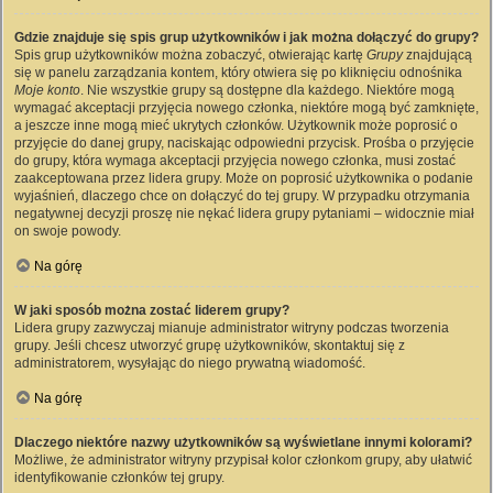
Gdzie znajduje się spis grup użytkowników i jak można dołączyć do grupy?
Spis grup użytkowników można zobaczyć, otwierając kartę
Grupy
znajdującą
się w panelu zarządzania kontem, który otwiera się po kliknięciu odnośnika
Moje konto
. Nie wszystkie grupy są dostępne dla każdego. Niektóre mogą
wymagać akceptacji przyjęcia nowego członka, niektóre mogą być zamknięte,
a jeszcze inne mogą mieć ukrytych członków. Użytkownik może poprosić o
przyjęcie do danej grupy, naciskając odpowiedni przycisk. Prośba o przyjęcie
do grupy, która wymaga akceptacji przyjęcia nowego członka, musi zostać
zaakceptowana przez lidera grupy. Może on poprosić użytkownika o podanie
wyjaśnień, dlaczego chce on dołączyć do tej grupy. W przypadku otrzymania
negatywnej decyzji proszę nie nękać lidera grupy pytaniami – widocznie miał
on swoje powody.
Na górę
W jaki sposób można zostać liderem grupy?
Lidera grupy zazwyczaj mianuje administrator witryny podczas tworzenia
grupy. Jeśli chcesz utworzyć grupę użytkowników, skontaktuj się z
administratorem, wysyłając do niego prywatną wiadomość.
Na górę
Dlaczego niektóre nazwy użytkowników są wyświetlane innymi kolorami?
Możliwe, że administrator witryny przypisał kolor członkom grupy, aby ułatwić
identyfikowanie członków tej grupy.