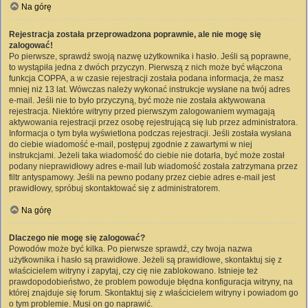
Na górę
Rejestracja została przeprowadzona poprawnie, ale nie mogę się
zalogować!
Po pierwsze, sprawdź swoją nazwę użytkownika i hasło. Jeśli są poprawne,
to wystąpiła jedna z dwóch przyczyn. Pierwszą z nich może być włączona
funkcja COPPA, a w czasie rejestracji została podana informacja, że masz
mniej niż 13 lat. Wówczas należy wykonać instrukcje wysłane na twój adres
e-mail. Jeśli nie to było przyczyną, być może nie została aktywowana
rejestracja. Niektóre witryny przed pierwszym zalogowaniem wymagają
aktywowania rejestracji przez osobę rejestrującą się lub przez administratora.
Informacja o tym była wyświetlona podczas rejestracji. Jeśli została wysłana
do ciebie wiadomość e-mail, postępuj zgodnie z zawartymi w niej
instrukcjami. Jeżeli taka wiadomość do ciebie nie dotarła, być może został
podany nieprawidłowy adres e-mail lub wiadomość została zatrzymana przez
filtr antyspamowy. Jeśli na pewno podany przez ciebie adres e-mail jest
prawidłowy, spróbuj skontaktować się z administratorem.
Na górę
Dlaczego nie mogę się zalogować?
Powodów może być kilka. Po pierwsze sprawdź, czy twoja nazwa
użytkownika i hasło są prawidłowe. Jeżeli są prawidłowe, skontaktuj się z
właścicielem witryny i zapytaj, czy cię nie zablokowano. Istnieje też
prawdopodobieństwo, że problem powoduje błędna konfiguracja witryny, na
której znajduje się forum. Skontaktuj się z właścicielem witryny i powiadom go
o tym problemie. Musi on go naprawić.