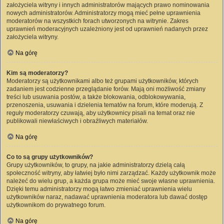
założyciela witryny i innych administratorów mających prawo nominowania
nowych administratorów. Administratorzy mogą mieć pełne uprawnienia
moderatorów na wszystkich forach utworzonych na witrynie. Zakres
uprawnień moderacyjnych uzależniony jest od uprawnień nadanych przez
założyciela witryny.
Na górę
Kim są moderatorzy?
Moderatorzy są użytkownikami albo też grupami użytkowników, których
zadaniem jest codzienne przeglądanie forów. Mają oni możliwość zmiany
treści lub usuwania postów, a także blokowania, odblokowywania,
przenoszenia, usuwania i dzielenia tematów na forum, które moderują. Z
reguły moderatorzy czuwają, aby użytkownicy pisali na temat oraz nie
publikowali niewłaściwych i obraźliwych materiałów.
Na górę
Co to są grupy użytkowników?
Grupy użytkowników, to grupy, na jakie administratorzy dzielą całą
społeczność witryny, aby łatwiej było nimi zarządzać. Każdy użytkownik może
należeć do wielu grup, a każda grupa może mieć swoje własne uprawnienia.
Dzięki temu administratorzy mogą łatwo zmieniać uprawnienia wielu
użytkowników naraz, nadawać uprawnienia moderatora lub dawać dostęp
użytkownikom do prywatnego forum.
Na górę