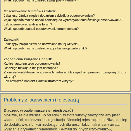
W jaki sposób można znaleźć swoje posty i tematy?
Obserwowanie tematów i zakładki
Jaka jest różnica między dodaniem zakładki a obserwowaniem?
W jaki sposób można dodać zakładkę do wybranych tematów lub je obserwować??
Jak obserwować wybrane forum?
W jaki sposób usunąć obserwowanie forum, tematu?
Załączniki
Jakie typy załączników są dozwolone na tej witrynie?
W jaki sposób można znaleźć wszystkie swoje załączniki?
Zagadnienia związane z phpBB
Kto jest autorem tego oprogramowania?
Dlaczego funkcja X nie jest dostępna?
Z kim się kontaktować w sprawach nadużyć lub zagadnień prawnych związanych z tą
witryną?
Jak nawiązać kontakt z administratorem witryny?
Problemy z logowaniem i rejestracją
Dlaczego w ogóle muszę się rejestrować?
Możliwe, że nie musisz. To od administratora witryny zależy czy, aby pisać
wiadomości, konieczna jest rejestracja. Niemniej rejestracja umożliwia dostęp
do dodatkowych funkcji niedostępnych dla gości, takich jak własny awatar,
wysyłanie prywatnych wiadomości i e-maili do innych użytkowników,