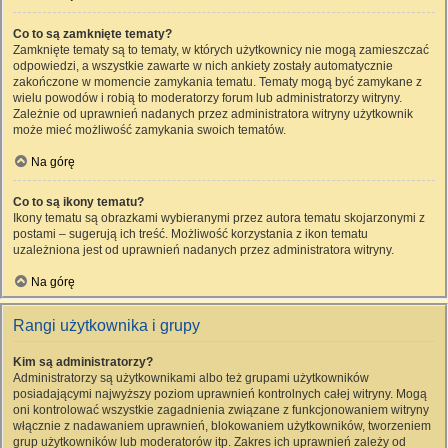
Co to są zamknięte tematy?
Zamknięte tematy są to tematy, w których użytkownicy nie mogą zamieszczać
odpowiedzi, a wszystkie zawarte w nich ankiety zostały automatycznie
zakończone w momencie zamykania tematu. Tematy mogą być zamykane z
wielu powodów i robią to moderatorzy forum lub administratorzy witryny.
Zależnie od uprawnień nadanych przez administratora witryny użytkownik
może mieć możliwość zamykania swoich tematów.
Na górę
Co to są ikony tematu?
Ikony tematu są obrazkami wybieranymi przez autora tematu skojarzonymi z
postami – sugerują ich treść. Możliwość korzystania z ikon tematu
uzależniona jest od uprawnień nadanych przez administratora witryny.
Na górę
Rangi użytkownika i grupy
Kim są administratorzy?
Administratorzy są użytkownikami albo też grupami użytkowników
posiadającymi najwyższy poziom uprawnień kontrolnych całej witryny. Mogą
oni kontrolować wszystkie zagadnienia związane z funkcjonowaniem witryny
włącznie z nadawaniem uprawnień, blokowaniem użytkowników, tworzeniem
grup użytkowników lub moderatorów itp. Zakres ich uprawnień zależy od