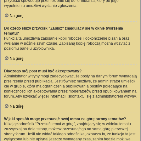
przycisku spowoduje przeniesienie cię do formularza, który po jego
wypełnieniu umożliwi wysłanie zgłoszenia.
Na górę
Do czego służy przycisk “Zapisz” znajdujący się w oknie tworzenia
tematu?
Funkcja ta umożliwia zapisanie kopii roboczej i dokończenie pisania oraz
wysłanie w późniejszym czasie. Zapisaną kopię roboczą można wczytać z
poziomu panelu użytkownika.
Na górę
Dlaczego mój post musi być akceptowany?
Administrator witryny mógł zadecydować, że posty na danym forum wymagają
przejrzenia przed publikacją. Jest również możliwe, że administrator umieścił
cię w grupie, która ma ograniczenia publikowania postów polegające na
konieczności ich akceptowania przez moderatorów przed opublikowaniem na
forum. Aby uzyskać więcej informacji, skontaktuj się z administratorem witryny.
Na górę
W jaki sposób mogę przesunąć swój temat na górę strony tematów?
Klikając odnośnik “Przesuń temat w górę”, znajdujący się w widoku tematu
zazwyczaj na dole strony, możesz przesunąć go na samą górę pierwszej
strony forum. Jeśli nie widać takiego odnośnika, oznacza to, że funkcja ta jest
wyłączona lub nie upłynął jeszcze wymagany czas, zanim będzie możliwe