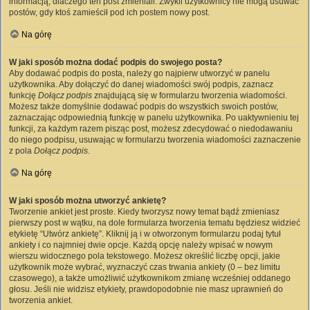
informacją, dlaczego ten post zmieniali. Zwykli użytkownicy nie mogą usuwać
postów, gdy ktoś zamieścił pod ich postem nowy post.
Na górę
W jaki sposób można dodać podpis do swojego posta?
Aby dodawać podpis do posta, należy go najpierw utworzyć w panelu
użytkownika. Aby dołączyć do danej wiadomości swój podpis, zaznacz
funkcję
Dołącz podpis
znajdującą się w formularzu tworzenia wiadomości.
Możesz także domyślnie dodawać podpis do wszystkich swoich postów,
zaznaczając odpowiednią funkcję w panelu użytkownika. Po uaktywnieniu tej
funkcji, za każdym razem pisząc post, możesz zdecydować o niedodawaniu
do niego podpisu, usuwając w formularzu tworzenia wiadomości zaznaczenie
z pola
Dołącz podpis
.
Na górę
W jaki sposób można utworzyć ankietę?
Tworzenie ankiet jest proste. Kiedy tworzysz nowy temat bądź zmieniasz
pierwszy post w wątku, na dole formularza tworzenia tematu będziesz widzieć
etykietę “Utwórz ankietę”. Kliknij ją i w otworzonym formularzu podaj tytuł
ankiety i co najmniej dwie opcje. Każdą opcję należy wpisać w nowym
wierszu widocznego pola tekstowego. Możesz określić liczbę opcji, jakie
użytkownik może wybrać, wyznaczyć czas trwania ankiety (0 – bez limitu
czasowego), a także umożliwić użytkownikom zmianę wcześniej oddanego
głosu. Jeśli nie widzisz etykiety, prawdopodobnie nie masz uprawnień do
tworzenia ankiet.