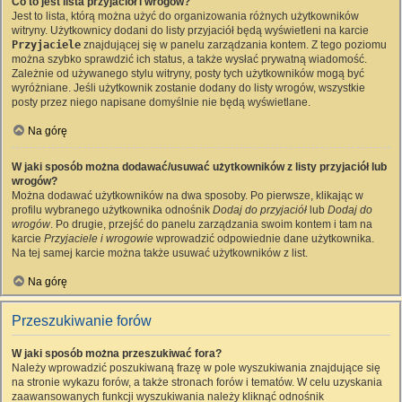
Co to jest lista przyjaciół i wrogów?
Jest to lista, którą można użyć do organizowania różnych użytkowników
witryny. Użytkownicy dodani do listy przyjaciół będą wyświetleni na karcie
Przyjaciele
znajdującej się w panelu zarządzania kontem. Z tego poziomu
można szybko sprawdzić ich status, a także wysłać prywatną wiadomość.
Zależnie od używanego stylu witryny, posty tych użytkowników mogą być
wyróżniane. Jeśli użytkownik zostanie dodany do listy wrogów, wszystkie
posty przez niego napisane domyślnie nie będą wyświetlane.
Na górę
W jaki sposób można dodawać/usuwać użytkowników z listy przyjaciół lub
wrogów?
Można dodawać użytkowników na dwa sposoby. Po pierwsze, klikając w
profilu wybranego użytkownika odnośnik
Dodaj do przyjaciół
lub
Dodaj do
wrogów
. Po drugie, przejść do panelu zarządzania swoim kontem i tam na
karcie
Przyjaciele i wrogowie
wprowadzić odpowiednie dane użytkownika.
Na tej samej karcie można także usuwać użytkowników z list.
Na górę
Przeszukiwanie forów
W jaki sposób można przeszukiwać fora?
Należy wprowadzić poszukiwaną frazę w pole wyszukiwania znajdujące się
na stronie wykazu forów, a także stronach forów i tematów. W celu uzyskania
zaawansowanych funkcji wyszukiwania należy kliknąć odnośnik