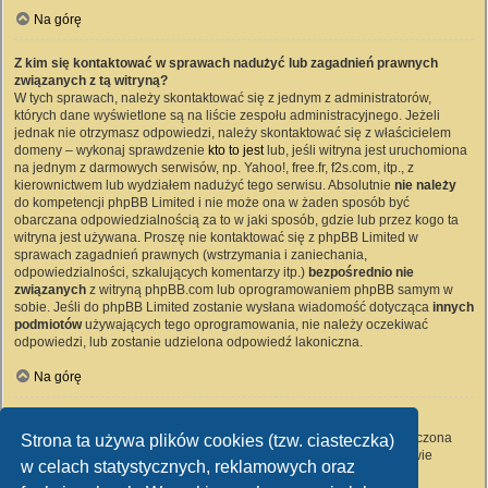
Na górę
Z kim się kontaktować w sprawach nadużyć lub zagadnień prawnych
związanych z tą witryną?
W tych sprawach, należy skontaktować się z jednym z administratorów,
których dane wyświetlone są na liście zespołu administracyjnego. Jeżeli
jednak nie otrzymasz odpowiedzi, należy skontaktować się z właścicielem
domeny – wykonaj sprawdzenie
kto to jest
lub, jeśli witryna jest uruchomiona
na jednym z darmowych serwisów, np. Yahoo!, free.fr, f2s.com, itp., z
kierownictwem lub wydziałem nadużyć tego serwisu. Absolutnie
nie należy
do kompetencji phpBB Limited i nie może ona w żaden sposób być
obarczana odpowiedzialnością za to w jaki sposób, gdzie lub przez kogo ta
witryna jest używana. Proszę nie kontaktować się z phpBB Limited w
sprawach zagadnień prawnych (wstrzymania i zaniechania,
odpowiedzialności, szkalujących komentarzy itp.)
bezpośrednio nie
związanych
z witryną phpBB.com lub oprogramowaniem phpBB samym w
sobie. Jeśli do phpBB Limited zostanie wysłana wiadomość dotycząca
innych
podmiotów
używających tego oprogramowania, nie należy oczekiwać
odpowiedzi, lub zostanie udzielona odpowiedź lakoniczna.
Na górę
Jak nawiązać kontakt z administratorem witryny?
Wszyscy użytkownicy witryny mogą używać – jeśli funkcja ta jest włączona
Strona ta używa plików cookies (tzw. ciasteczka)
przez administratora witryny – formularza „Kontakt z nami”. Członkowie
w celach statystycznych, reklamowych oraz
witryny mogą także używać odnośnika „Zespół administracyjny”.