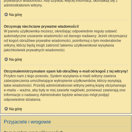
prywatnych wiadomości. Aby uzyskać więcej informacji, skontaktuj się z
administratorem witryny.
Na górę
Otrzymuję niechciane prywatne wiadomości!
W panelu użytkownika możesz, określając odpowiednie reguły ustawić
automatyczne usuwanie wiadomości od danego nadawcy. Jeżeli otrzymujesz
od kogoś obraźliwe prywatne wiadomości, poinformuj o tym moderatorów
witryny, którzy będą mogli zabronić takiemu użytkownikowi wysyłania
jakichkolwiek prywatnych wiadomości.
Na górę
Otrzymałem/otrzymałam spam lub obraźliwy e-mail od kogoś z tej witryny!
Przykro nam z tego powodu. System wysyłania e-maili witryny zawiera
zabezpieczenia umożliwiające wytropienie użytkowników, którzy wysyłają
takie wiadomości. Prześlij administratorowi witryny pełną kopię otrzymanego
e-maila – ważne, aby były w niej zawarte nagłówki, ponieważ zawierają one
informacje o nadawcy. Administrator będzie wówczas mógł podjąć
odpowiednie działania.
Na górę
Przyjaciele i wrogowie