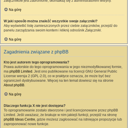
załączników jest zabronione, skontaktuj się z administratorem witryny.
Na górę
W jaki sposób można znaleźć wszystkie swoje załączniki?
Aby wyświetlić listę zamieszczonych przez ciebie załączników, przejdź do
panelu zarządzania swoim kontem i kliknij odnośnik
Załączniki
.
Na górę
Zagadnienia związane z phpBB
Kto jest autorem tego oprogramowania?
Prawa autorskie do tego oprogramowania w jego niezmodyfikowanej formie,
ma
phpBB Limited
. Jest ono publikowane na licencji GNU General Public
License wersja 2 (GPL-2.0), co w praktyce oznacza, że może być bez
ograniczeń dystrybuowane. Więcej na ten temat dowiesz się na stronie
About phpBB
.
Na górę
Dlaczego funkcja X nie jest dostępna?
To oprogramowanie zostało stworzone i jest licencjonowane przez phpBB
Limited. Jeśli uważasz, że brakuje w nim jakiejś funkcji, przejdź na stronę
phpBB Ideas Centre
, gdzie możesz zagłosować na istniejące propozycje lub
zaproponować nowe funkcje.