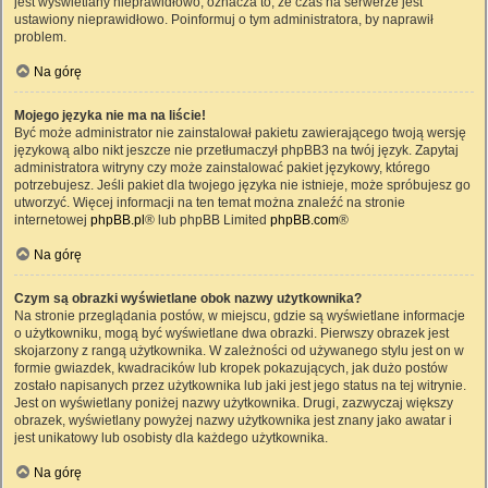
jest wyświetlany nieprawidłowo, oznacza to, że czas na serwerze jest
ustawiony nieprawidłowo. Poinformuj o tym administratora, by naprawił
problem.
Na górę
Mojego języka nie ma na liście!
Być może administrator nie zainstalował pakietu zawierającego twoją wersję
językową albo nikt jeszcze nie przetłumaczył phpBB3 na twój język. Zapytaj
administratora witryny czy może zainstalować pakiet językowy, którego
potrzebujesz. Jeśli pakiet dla twojego języka nie istnieje, może spróbujesz go
utworzyć. Więcej informacji na ten temat można znaleźć na stronie
internetowej
phpBB.pl
® lub phpBB Limited
phpBB.com
®
Na górę
Czym są obrazki wyświetlane obok nazwy użytkownika?
Na stronie przeglądania postów, w miejscu, gdzie są wyświetlane informacje
o użytkowniku, mogą być wyświetlane dwa obrazki. Pierwszy obrazek jest
skojarzony z rangą użytkownika. W zależności od używanego stylu jest on w
formie gwiazdek, kwadracików lub kropek pokazujących, jak dużo postów
zostało napisanych przez użytkownika lub jaki jest jego status na tej witrynie.
Jest on wyświetlany poniżej nazwy użytkownika. Drugi, zazwyczaj większy
obrazek, wyświetlany powyżej nazwy użytkownika jest znany jako awatar i
jest unikatowy lub osobisty dla każdego użytkownika.
Na górę