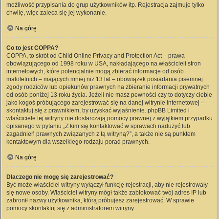
możliwość przypisania do grup użytkowników itp. Rejestracja zajmuje tylko
chwilę, więc zaleca się jej wykonanie.
Na górę
Co to jest COPPA?
COPPA, to skrót od Child Online Privacy and Protection Act – prawa
obowiązującego od 1998 roku w USA, nakładającego na właścicieli stron
internetowych, które potencjalnie mogą zbierać informacje od osób
małoletnich – mających mniej niż 13 lat – obowiązek posiadania pisemnej
zgody rodziców lub opiekunów prawnych na zbieranie informacji prywatnych
od osób poniżej 13 roku życia. Jeżeli nie masz pewności czy to dotyczy ciebie
jako kogoś próbującego zarejestrować się na danej witrynie internetowej –
skontaktuj się z prawnikiem, by uzyskać wyjaśnienie. phpBB Limited i
właściciele tej witryny nie dostarczają pomocy prawnej z wyjątkiem przypadku
opisanego w pytaniu „Z kim się kontaktować w sprawach nadużyć lub
zagadnień prawnych związanych z tą witryną?”, a także nie są punktem
kontaktowym dla wszelkiego rodzaju porad prawnych.
Na górę
Dlaczego nie mogę się zarejestrować?
Być może właściciel witryny wyłączył funkcję rejestracji, aby nie rejestrowały
się nowe osoby. Właściciel witryny mógł także zablokować twój adres IP lub
zabronił nazwy użytkownika, którą próbujesz zarejestrować. W sprawie
pomocy skontaktuj się z administratorem witryny.