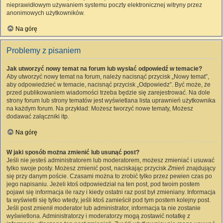
nieprawidłowym używaniem systemu poczty elektronicznej witryny przez
anonimowych użytkowników.
Na górę
Problemy z pisaniem
Jak utworzyć nowy temat na forum lub wysłać odpowiedź w temacie?
Aby utworzyć nowy temat na forum, należy nacisnąć przycisk „Nowy temat”,
aby odpowiedzieć w temacie, nacisnąć przycisk „Odpowiedz”. Być może, że
przed publikowaniem wiadomości trzeba będzie się zarejestrować. Na dole
strony forum lub strony tematów jest wyświetlana lista uprawnień użytkownika
na każdym forum. Na przykład: Możesz tworzyć nowe tematy, Możesz
dodawać załączniki itp.
Na górę
W jaki sposób można zmienić lub usunąć post?
Jeśli nie jesteś administratorem lub moderatorem, możesz zmieniać i usuwać
tylko swoje posty. Możesz zmienić post, naciskając przycisk
Zmień
znajdujący
się przy danym poście. Czasami można to zrobić tylko przez pewien czas po
jego napisaniu. Jeżeli ktoś odpowiedział na ten post, pod twoim postem
pojawi się informacja ile razy i kiedy ostatni raz post był zmieniany. Informacja
ta wyświetli się tylko wtedy, jeśli ktoś zamieścił pod tym postem kolejny post.
Jeśli post zmienił moderator lub administrator, informacja ta nie zostanie
wyświetlona. Administratorzy i moderatorzy mogą zostawić notatkę z