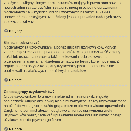
założyciela witryny i innych administratorów mających prawo nominowania
nowych administratorów. Administratorzy mogą mieć pełne uprawnienia
moderatorów na wszystkich forach utworzonych na witrynie. Zakres
uprawnień moderacyjnych uzależniony jest od uprawnień nadanych przez
założyciela witryny.
Na górę
Kim są moderatorzy?
Moderatorzy są użytkownikami albo też grupami użytkowników, których
zadaniem jest codzienne przeglądanie forów. Mają oni możliwość zmiany
treści lub usuwania postów, a także blokowania, odblokowywania,
przenoszenia, usuwania i dzielenia tematów na forum, które moderują. Z
reguły moderatorzy czuwają, aby użytkownicy pisali na temat oraz nie
publikowali niewłaściwych i obraźliwych materiałów.
Na górę
Co to są grupy użytkowników?
Grupy użytkowników, to grupy, na jakie administratorzy dzielą całą
społeczność witryny, aby łatwiej było nimi zarządzać. Każdy użytkownik może
należeć do wielu grup, a każda grupa może mieć swoje własne uprawnienia.
Dzięki temu administratorzy mogą łatwo zmieniać uprawnienia wielu
użytkowników naraz, nadawać uprawnienia moderatora lub dawać dostęp
użytkownikom do prywatnego forum.
Na górę