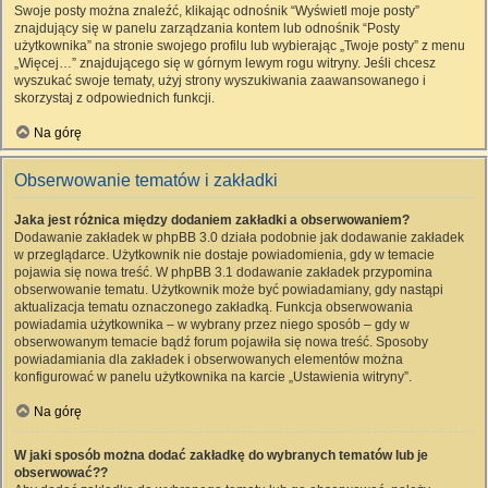
Swoje posty można znaleźć, klikając odnośnik “Wyświetl moje posty”
znajdujący się w panelu zarządzania kontem lub odnośnik “Posty
użytkownika” na stronie swojego profilu lub wybierając „Twoje posty” z menu
„Więcej…” znajdującego się w górnym lewym rogu witryny. Jeśli chcesz
wyszukać swoje tematy, użyj strony wyszukiwania zaawansowanego i
skorzystaj z odpowiednich funkcji.
Na górę
Obserwowanie tematów i zakładki
Jaka jest różnica między dodaniem zakładki a obserwowaniem?
Dodawanie zakładek w phpBB 3.0 działa podobnie jak dodawanie zakładek
w przeglądarce. Użytkownik nie dostaje powiadomienia, gdy w temacie
pojawia się nowa treść. W phpBB 3.1 dodawanie zakładek przypomina
obserwowanie tematu. Użytkownik może być powiadamiany, gdy nastąpi
aktualizacja tematu oznaczonego zakładką. Funkcja obserwowania
powiadamia użytkownika – w wybrany przez niego sposób – gdy w
obserwowanym temacie bądź forum pojawiła się nowa treść. Sposoby
powiadamiania dla zakładek i obserwowanych elementów można
konfigurować w panelu użytkownika na karcie „Ustawienia witryny”.
Na górę
W jaki sposób można dodać zakładkę do wybranych tematów lub je
obserwować??