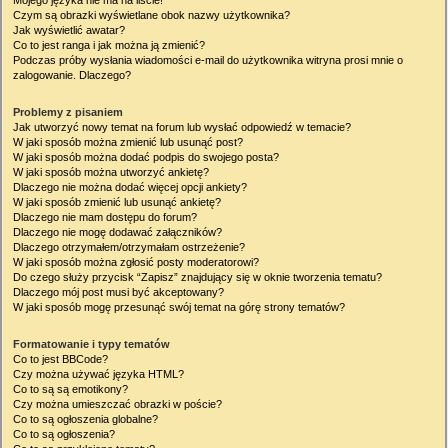
Mojego języka nie ma na liście!
Czym są obrazki wyświetlane obok nazwy użytkownika?
Jak wyświetlić awatar?
Co to jest ranga i jak można ją zmienić?
Podczas próby wysłania wiadomości e-mail do użytkownika witryna prosi mnie o
zalogowanie. Dlaczego?
Problemy z pisaniem
Jak utworzyć nowy temat na forum lub wysłać odpowiedź w temacie?
W jaki sposób można zmienić lub usunąć post?
W jaki sposób można dodać podpis do swojego posta?
W jaki sposób można utworzyć ankietę?
Dlaczego nie można dodać więcej opcji ankiety?
W jaki sposób zmienić lub usunąć ankietę?
Dlaczego nie mam dostępu do forum?
Dlaczego nie mogę dodawać załączników?
Dlaczego otrzymałem/otrzymałam ostrzeżenie?
W jaki sposób można zgłosić posty moderatorowi?
Do czego służy przycisk “Zapisz” znajdujący się w oknie tworzenia tematu?
Dlaczego mój post musi być akceptowany?
W jaki sposób mogę przesunąć swój temat na górę strony tematów?
Formatowanie i typy tematów
Co to jest BBCode?
Czy można używać języka HTML?
Co to są są emotikony?
Czy można umieszczać obrazki w poście?
Co to są ogłoszenia globalne?
Co to są ogłoszenia?