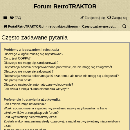
Forum RetroTRAKTOR
FAQ
Zarejestruj się
Zaloguj się
S
Portal RetroTRAKTOR.pl
retrotraktor.pl/forum
Często zadawane pytania
z
Często zadawane pytania
u
k
Problemy z logowaniem i rejestracją
Dlaczego w ogóle muszę się rejestrować?
a
Co to jest COPPA?
j
Dlaczego nie mogę się zarejestrować?
Rejestracja została przeprowadzona poprawnie, ale nie mogę się zalogować!
Dlaczego nie mogę się zalogować?
Rejestracja została dokonana jakiś czas temu, ale teraz nie mogę się zalogować?!
Nie pamiętam hasła!
Dlaczego następuje automatyczne wylogowanie?
Jak działa funkcja “Usuń ciasteczka witryny”?
Preferencje i ustawienia użytkownika
Jak zmienić moje ustawienia?
W jaki sposób można zapobiec wyświetlaniu nazwy użytkownika na liście
użytkowników przeglądających forum?
Jest wyświetlany nieprawidłowy czas!
Została wykonana zmiana strefy czasowej, a nadal jest wyświetlany nieprawidłowy
czas!