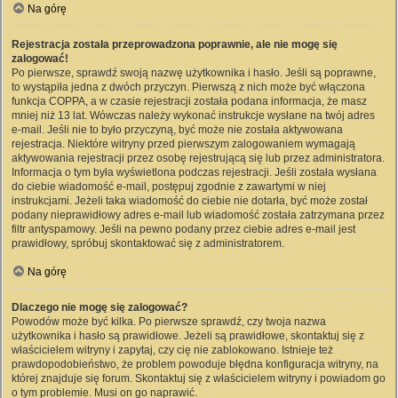
Na górę
Rejestracja została przeprowadzona poprawnie, ale nie mogę się
zalogować!
Po pierwsze, sprawdź swoją nazwę użytkownika i hasło. Jeśli są poprawne,
to wystąpiła jedna z dwóch przyczyn. Pierwszą z nich może być włączona
funkcja COPPA, a w czasie rejestracji została podana informacja, że masz
mniej niż 13 lat. Wówczas należy wykonać instrukcje wysłane na twój adres
e-mail. Jeśli nie to było przyczyną, być może nie została aktywowana
rejestracja. Niektóre witryny przed pierwszym zalogowaniem wymagają
aktywowania rejestracji przez osobę rejestrującą się lub przez administratora.
Informacja o tym była wyświetlona podczas rejestracji. Jeśli została wysłana
do ciebie wiadomość e-mail, postępuj zgodnie z zawartymi w niej
instrukcjami. Jeżeli taka wiadomość do ciebie nie dotarła, być może został
podany nieprawidłowy adres e-mail lub wiadomość została zatrzymana przez
filtr antyspamowy. Jeśli na pewno podany przez ciebie adres e-mail jest
prawidłowy, spróbuj skontaktować się z administratorem.
Na górę
Dlaczego nie mogę się zalogować?
Powodów może być kilka. Po pierwsze sprawdź, czy twoja nazwa
użytkownika i hasło są prawidłowe. Jeżeli są prawidłowe, skontaktuj się z
właścicielem witryny i zapytaj, czy cię nie zablokowano. Istnieje też
prawdopodobieństwo, że problem powoduje błędna konfiguracja witryny, na
której znajduje się forum. Skontaktuj się z właścicielem witryny i powiadom go
o tym problemie. Musi on go naprawić.