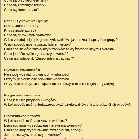
Co to są przyklejone tematy?
Co to są zamknięte tematy?
Co to są ikony tematu?
Rangi użytkownika i grupy
Kim są administratorzy?
Kim są moderatorzy?
Co to są grupy użytkowników?
Gdzie znajduje się spis grup użytkowników i jak można dołączyć do grupy?
W jaki sposób można zostać liderem grupy?
Dlaczego niektóre nazwy użytkowników są wyświetlane innymi kolorami?
Co to jest “Domyślna grupa użytkownika”?
Czym jest odnośnik “Zespół administracyjny”?
Prywatne wiadomości
Nie mogę wysyłać prywatnych wiadomości!
Otrzymuję niechciane prywatne wiadomości!
Otrzymałem/otrzymałam spam lub obraźliwy e-mail od kogoś z tej witryny!
Przyjaciele i wrogowie
Co to jest lista przyjaciół i wrogów?
W jaki sposób można dodawać/usuwać użytkowników z listy przyjaciół lub wrogów?
Przeszukiwanie forów
W jaki sposób można przeszukiwać fora?
Dlaczego moje wyszukiwanie nie zwraca wyników?
Dlaczego moje wyszukiwanie zwraca pustą stronę?!
Jak można wyszukać użytkowników?