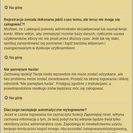
Na górę
Rejestracja została dokonana jakiś czas temu, ale teraz nie mogę się
zalogować?!
Możliwe, że z jakiegoś powodu administrator dezaktywował lub usunął twoje
konto. Wiele witryn, aby zmniejszyć rozmiar bazy danych, cyklicznie usuwa
użytkowników, którzy nic nie pisali przez dłuższy czas. Jeśli tak się stało,
spróbuj zarejestrować się ponownie i bądź bardziej aktywnym i
zaangażowanym w dyskusje użytkownikiem.
Na górę
Nie pamiętam hasła!
Zachowaj spokój! Twoje hasło wprawdzie nie może zostać odzyskane, ale
bez problemu może zostać zresetowane. Przejdź na stronę logowania i kliknij
odnośnik “Nie pamiętam hasła”. Postępuj zgodnie z instrukcjami, a
prawdopodobnie niedługo znów będziesz móc się zalogować.
Na górę
Dlaczego następuje automatyczne wylogowanie?
Jeżeli w czasie logowania nie zaznaczysz funkcji
Zapamiętaj mnie
, witryna
zachowa informację o tym, że twój pobyt na tej witrynie będzie trwał tylko
określony przez administratora czas. Zapobiega to niewłaściwemu użyciu
twojego konta przez kogoś innego. Aby pozostać zalogowanym/zalogowaną,