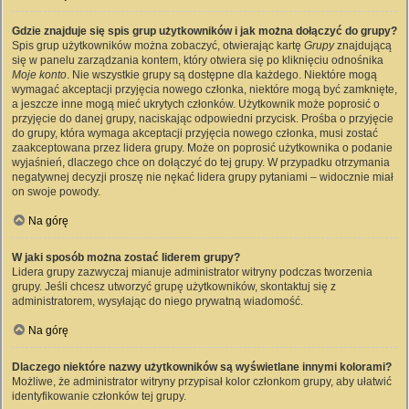
Gdzie znajduje się spis grup użytkowników i jak można dołączyć do grupy?
Spis grup użytkowników można zobaczyć, otwierając kartę
Grupy
znajdującą
się w panelu zarządzania kontem, który otwiera się po kliknięciu odnośnika
Moje konto
. Nie wszystkie grupy są dostępne dla każdego. Niektóre mogą
wymagać akceptacji przyjęcia nowego członka, niektóre mogą być zamknięte,
a jeszcze inne mogą mieć ukrytych członków. Użytkownik może poprosić o
przyjęcie do danej grupy, naciskając odpowiedni przycisk. Prośba o przyjęcie
do grupy, która wymaga akceptacji przyjęcia nowego członka, musi zostać
zaakceptowana przez lidera grupy. Może on poprosić użytkownika o podanie
wyjaśnień, dlaczego chce on dołączyć do tej grupy. W przypadku otrzymania
negatywnej decyzji proszę nie nękać lidera grupy pytaniami – widocznie miał
on swoje powody.
Na górę
W jaki sposób można zostać liderem grupy?
Lidera grupy zazwyczaj mianuje administrator witryny podczas tworzenia
grupy. Jeśli chcesz utworzyć grupę użytkowników, skontaktuj się z
administratorem, wysyłając do niego prywatną wiadomość.
Na górę
Dlaczego niektóre nazwy użytkowników są wyświetlane innymi kolorami?
Możliwe, że administrator witryny przypisał kolor członkom grupy, aby ułatwić
identyfikowanie członków tej grupy.