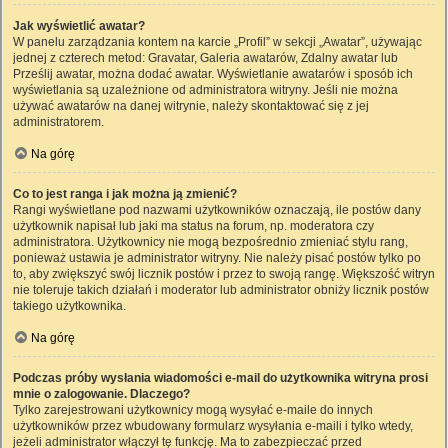
Jak wyświetlić awatar?
W panelu zarządzania kontem na karcie „Profil” w sekcji „Awatar”, używając
jednej z czterech metod: Gravatar, Galeria awatarów, Zdalny awatar lub
Prześlij awatar, można dodać awatar. Wyświetlanie awatarów i sposób ich
wyświetlania są uzależnione od administratora witryny. Jeśli nie można
używać awatarów na danej witrynie, należy skontaktować się z jej
administratorem.
Na górę
Co to jest ranga i jak można ją zmienić?
Rangi wyświetlane pod nazwami użytkowników oznaczają, ile postów dany
użytkownik napisał lub jaki ma status na forum, np. moderatora czy
administratora. Użytkownicy nie mogą bezpośrednio zmieniać stylu rang,
ponieważ ustawia je administrator witryny. Nie należy pisać postów tylko po
to, aby zwiększyć swój licznik postów i przez to swoją rangę. Większość witryn
nie toleruje takich działań i moderator lub administrator obniży licznik postów
takiego użytkownika.
Na górę
Podczas próby wysłania wiadomości e-mail do użytkownika witryna prosi
mnie o zalogowanie. Dlaczego?
Tylko zarejestrowani użytkownicy mogą wysyłać e-maile do innych
użytkowników przez wbudowany formularz wysyłania e-maili i tylko wtedy,
jeżeli administrator włączył tę funkcję. Ma to zabezpieczać przed