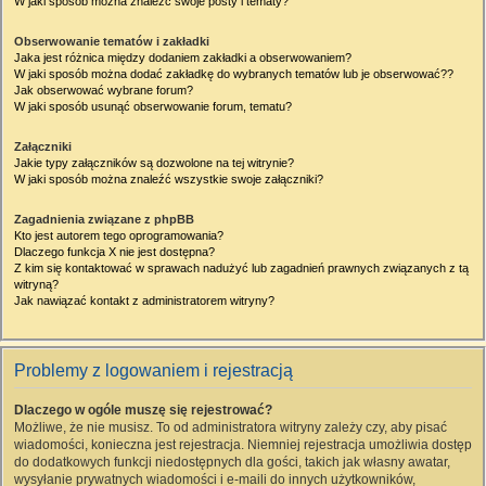
W jaki sposób można znaleźć swoje posty i tematy?
Obserwowanie tematów i zakładki
Jaka jest różnica między dodaniem zakładki a obserwowaniem?
W jaki sposób można dodać zakładkę do wybranych tematów lub je obserwować??
Jak obserwować wybrane forum?
W jaki sposób usunąć obserwowanie forum, tematu?
Załączniki
Jakie typy załączników są dozwolone na tej witrynie?
W jaki sposób można znaleźć wszystkie swoje załączniki?
Zagadnienia związane z phpBB
Kto jest autorem tego oprogramowania?
Dlaczego funkcja X nie jest dostępna?
Z kim się kontaktować w sprawach nadużyć lub zagadnień prawnych związanych z tą
witryną?
Jak nawiązać kontakt z administratorem witryny?
Problemy z logowaniem i rejestracją
Dlaczego w ogóle muszę się rejestrować?
Możliwe, że nie musisz. To od administratora witryny zależy czy, aby pisać
wiadomości, konieczna jest rejestracja. Niemniej rejestracja umożliwia dostęp
do dodatkowych funkcji niedostępnych dla gości, takich jak własny awatar,
wysyłanie prywatnych wiadomości i e-maili do innych użytkowników,