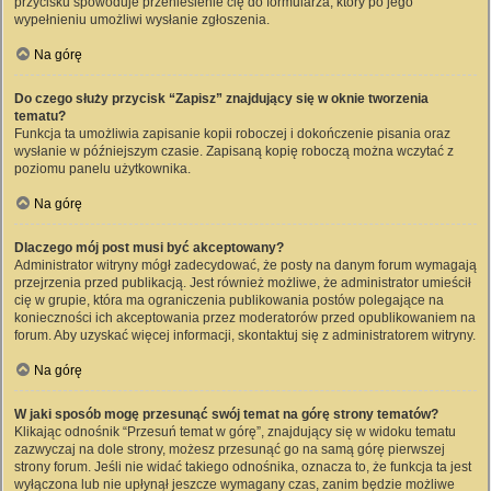
przycisku spowoduje przeniesienie cię do formularza, który po jego
wypełnieniu umożliwi wysłanie zgłoszenia.
Na górę
Do czego służy przycisk “Zapisz” znajdujący się w oknie tworzenia
tematu?
Funkcja ta umożliwia zapisanie kopii roboczej i dokończenie pisania oraz
wysłanie w późniejszym czasie. Zapisaną kopię roboczą można wczytać z
poziomu panelu użytkownika.
Na górę
Dlaczego mój post musi być akceptowany?
Administrator witryny mógł zadecydować, że posty na danym forum wymagają
przejrzenia przed publikacją. Jest również możliwe, że administrator umieścił
cię w grupie, która ma ograniczenia publikowania postów polegające na
konieczności ich akceptowania przez moderatorów przed opublikowaniem na
forum. Aby uzyskać więcej informacji, skontaktuj się z administratorem witryny.
Na górę
W jaki sposób mogę przesunąć swój temat na górę strony tematów?
Klikając odnośnik “Przesuń temat w górę”, znajdujący się w widoku tematu
zazwyczaj na dole strony, możesz przesunąć go na samą górę pierwszej
strony forum. Jeśli nie widać takiego odnośnika, oznacza to, że funkcja ta jest
wyłączona lub nie upłynął jeszcze wymagany czas, zanim będzie możliwe