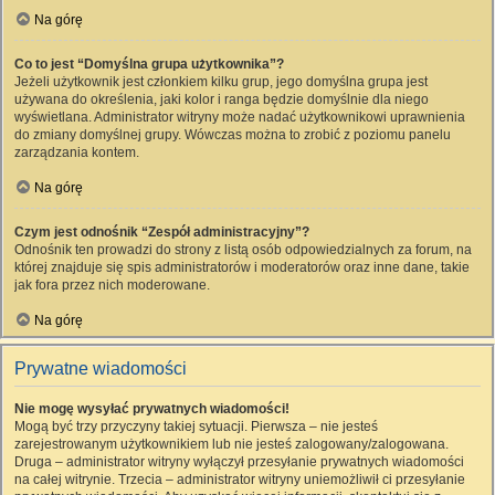
Na górę
Co to jest “Domyślna grupa użytkownika”?
Jeżeli użytkownik jest członkiem kilku grup, jego domyślna grupa jest
używana do określenia, jaki kolor i ranga będzie domyślnie dla niego
wyświetlana. Administrator witryny może nadać użytkownikowi uprawnienia
do zmiany domyślnej grupy. Wówczas można to zrobić z poziomu panelu
zarządzania kontem.
Na górę
Czym jest odnośnik “Zespół administracyjny”?
Odnośnik ten prowadzi do strony z listą osób odpowiedzialnych za forum, na
której znajduje się spis administratorów i moderatorów oraz inne dane, takie
jak fora przez nich moderowane.
Na górę
Prywatne wiadomości
Nie mogę wysyłać prywatnych wiadomości!
Mogą być trzy przyczyny takiej sytuacji. Pierwsza – nie jesteś
zarejestrowanym użytkownikiem lub nie jesteś zalogowany/zalogowana.
Druga – administrator witryny wyłączył przesyłanie prywatnych wiadomości
na całej witrynie. Trzecia – administrator witryny uniemożliwił ci przesyłanie