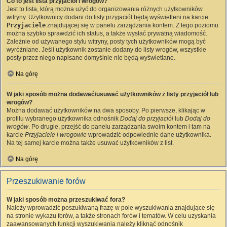
Co to jest lista przyjaciół i wrogów?
Jest to lista, którą można użyć do organizowania różnych użytkowników
witryny. Użytkownicy dodani do listy przyjaciół będą wyświetleni na karcie
Przyjaciele
znajdującej się w panelu zarządzania kontem. Z tego poziomu
można szybko sprawdzić ich status, a także wysłać prywatną wiadomość.
Zależnie od używanego stylu witryny, posty tych użytkowników mogą być
wyróżniane. Jeśli użytkownik zostanie dodany do listy wrogów, wszystkie
posty przez niego napisane domyślnie nie będą wyświetlane.
Na górę
W jaki sposób można dodawać/usuwać użytkowników z listy przyjaciół lub
wrogów?
Można dodawać użytkowników na dwa sposoby. Po pierwsze, klikając w
profilu wybranego użytkownika odnośnik
Dodaj do przyjaciół
lub
Dodaj do
wrogów
. Po drugie, przejść do panelu zarządzania swoim kontem i tam na
karcie
Przyjaciele i wrogowie
wprowadzić odpowiednie dane użytkownika.
Na tej samej karcie można także usuwać użytkowników z list.
Na górę
Przeszukiwanie forów
W jaki sposób można przeszukiwać fora?
Należy wprowadzić poszukiwaną frazę w pole wyszukiwania znajdujące się
na stronie wykazu forów, a także stronach forów i tematów. W celu uzyskania
zaawansowanych funkcji wyszukiwania należy kliknąć odnośnik