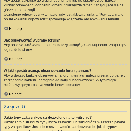
Aby dodać zakładkę do wybranego tematu lub go obserwować, należy
kliknąć odpowiedni odnośnik w menu “Narzędzia tematu” znajdujące się na
górze i na dole wątku.
Udzielenie odpowiedzi w temacie, gdy jest aktywna funkcja “Powiadamiaj o
opublikowaniu odpowiedzi” spowoduje włączenie obserwowania tematu.
Na górę
Jak obserwować wybrane forum?
Aby obserwować wybrane forum, należy kliknąć „Obserwuj forum” znajdujący
się na dole strony.
Na górę
W jaki sposób usunąć obserwowanie forum, tematu?
Aby wyłączyć funkcję obserwowania forum, tematu, należy przejść do panelu
zarządzania kontem i następnie do karty “Obserwowane”. W tym miejscu
można wyłączyć obserwowanie forów i tematów.
Na górę
Załączniki
Jakie typy załączników są dozwolone na tej witrynie?
Każdy administrator witryny może zezwolić lub zabronić zamieszczać pewne
typy załączników. Jeśli nie masz pewności zamieszczanie, jakich typów