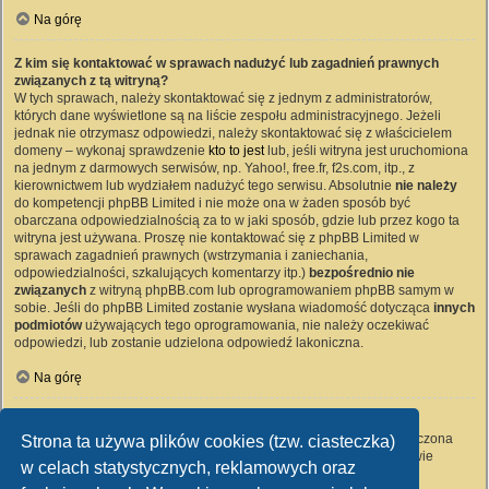
Na górę
Z kim się kontaktować w sprawach nadużyć lub zagadnień prawnych
związanych z tą witryną?
W tych sprawach, należy skontaktować się z jednym z administratorów,
których dane wyświetlone są na liście zespołu administracyjnego. Jeżeli
jednak nie otrzymasz odpowiedzi, należy skontaktować się z właścicielem
domeny – wykonaj sprawdzenie
kto to jest
lub, jeśli witryna jest uruchomiona
na jednym z darmowych serwisów, np. Yahoo!, free.fr, f2s.com, itp., z
kierownictwem lub wydziałem nadużyć tego serwisu. Absolutnie
nie należy
do kompetencji phpBB Limited i nie może ona w żaden sposób być
obarczana odpowiedzialnością za to w jaki sposób, gdzie lub przez kogo ta
witryna jest używana. Proszę nie kontaktować się z phpBB Limited w
sprawach zagadnień prawnych (wstrzymania i zaniechania,
odpowiedzialności, szkalujących komentarzy itp.)
bezpośrednio nie
związanych
z witryną phpBB.com lub oprogramowaniem phpBB samym w
sobie. Jeśli do phpBB Limited zostanie wysłana wiadomość dotycząca
innych
podmiotów
używających tego oprogramowania, nie należy oczekiwać
odpowiedzi, lub zostanie udzielona odpowiedź lakoniczna.
Na górę
Jak nawiązać kontakt z administratorem witryny?
Wszyscy użytkownicy witryny mogą używać – jeśli funkcja ta jest włączona
Strona ta używa plików cookies (tzw. ciasteczka)
przez administratora witryny – formularza „Kontakt z nami”. Członkowie
w celach statystycznych, reklamowych oraz
witryny mogą także używać odnośnika „Zespół administracyjny”.