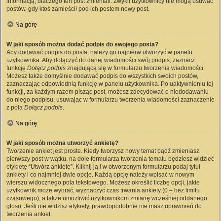
informacją, dlaczego ten post zmieniali. Zwykli użytkownicy nie mogą usuwać
postów, gdy ktoś zamieścił pod ich postem nowy post.
Na górę
W jaki sposób można dodać podpis do swojego posta?
Aby dodawać podpis do posta, należy go najpierw utworzyć w panelu
użytkownika. Aby dołączyć do danej wiadomości swój podpis, zaznacz
funkcję
Dołącz podpis
znajdującą się w formularzu tworzenia wiadomości.
Możesz także domyślnie dodawać podpis do wszystkich swoich postów,
zaznaczając odpowiednią funkcję w panelu użytkownika. Po uaktywnieniu tej
funkcji, za każdym razem pisząc post, możesz zdecydować o niedodawaniu
do niego podpisu, usuwając w formularzu tworzenia wiadomości zaznaczenie
z pola
Dołącz podpis
.
Na górę
W jaki sposób można utworzyć ankietę?
Tworzenie ankiet jest proste. Kiedy tworzysz nowy temat bądź zmieniasz
pierwszy post w wątku, na dole formularza tworzenia tematu będziesz widzieć
etykietę “Utwórz ankietę”. Kliknij ją i w otworzonym formularzu podaj tytuł
ankiety i co najmniej dwie opcje. Każdą opcję należy wpisać w nowym
wierszu widocznego pola tekstowego. Możesz określić liczbę opcji, jakie
użytkownik może wybrać, wyznaczyć czas trwania ankiety (0 – bez limitu
czasowego), a także umożliwić użytkownikom zmianę wcześniej oddanego
głosu. Jeśli nie widzisz etykiety, prawdopodobnie nie masz uprawnień do
tworzenia ankiet.