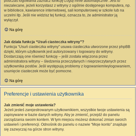
podczas logowania zaznacz funkcję
Loguj mnie automatycznie
. Jest to
niezalecane, jeżeli korzystasz z witryny z ogólnie dostępnego komputera, np.
w bibliotece, kawiarence internetowej, sali komputerowej w szkole lub na
uczelni itp. Jeśli nie widzisz tej funkcji, oznacza to, że administrator ją
wyłączył.
Na górę
Jak działa funkcja “Usuń ciasteczka witryny”?
Funkcja “Usuń ciasteczka witryny” usuwa ciasteczka utworzone przez phpBB
dzięki, którym użytkownik jest autoryzowany i logowany do witryny.
Dostarczają one również funkcję – jeśli została włączona przez
administratora witryny – śledzenia przeczytanych i nieprzeczytanych przez
użytkownika postów. Jeśli występują problemy z logowaniem/wylogowaniem,
usunięcie ciasteczek może być pomocne.
Na górę
Preferencje i ustawienia użytkownika
Jak zmienić moje ustawienia?
Jeżeli jesteś zarejestrowanym użytkownikiem, wszystkie twoje ustawienia są
zapisywane w bazie danych witryny. Aby je zmienić, przejdź do panelu
zarządzania swoim kontem. W tym miejscu możesz dokonać zmian swoich
ustawień i preferencji. Odnośnik do panelu o nazwie “Moje konto” znajduje
się zazwyczaj na górze stron witryny.