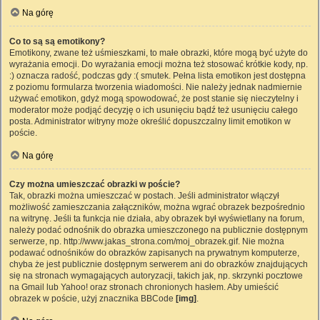
Na górę
Co to są są emotikony?
Emotikony, zwane też uśmieszkami, to małe obrazki, które mogą być użyte do
wyrażania emocji. Do wyrażania emocji można też stosować krótkie kody, np.
:) oznacza radość, podczas gdy :( smutek. Pełna lista emotikon jest dostępna
z poziomu formularza tworzenia wiadomości. Nie należy jednak nadmiernie
używać emotikon, gdyż mogą spowodować, że post stanie się nieczytelny i
moderator może podjąć decyzję o ich usunięciu bądź też usunięciu całego
posta. Administrator witryny może określić dopuszczalny limit emotikon w
poście.
Na górę
Czy można umieszczać obrazki w poście?
Tak, obrazki można umieszczać w postach. Jeśli administrator włączył
możliwość zamieszczania załączników, można wgrać obrazek bezpośrednio
na witrynę. Jeśli ta funkcja nie działa, aby obrazek był wyświetlany na forum,
należy podać odnośnik do obrazka umieszczonego na publicznie dostępnym
serwerze, np. http://www.jakas_strona.com/moj_obrazek.gif. Nie można
podawać odnośników do obrazków zapisanych na prywatnym komputerze,
chyba że jest publicznie dostępnym serwerem ani do obrazków znajdujących
się na stronach wymagających autoryzacji, takich jak, np. skrzynki pocztowe
na Gmail lub Yahoo! oraz stronach chronionych hasłem. Aby umieścić
obrazek w poście, użyj znacznika BBCode
[img]
.