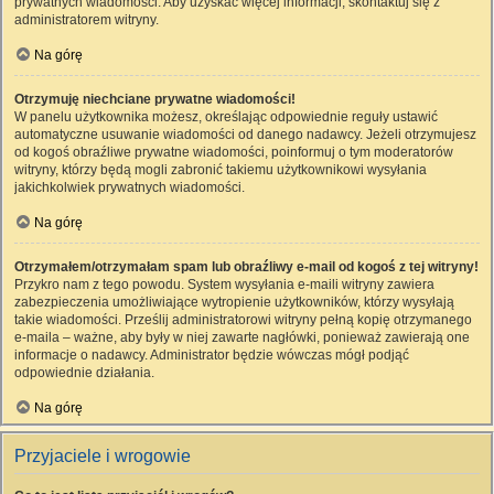
prywatnych wiadomości. Aby uzyskać więcej informacji, skontaktuj się z
administratorem witryny.
Na górę
Otrzymuję niechciane prywatne wiadomości!
W panelu użytkownika możesz, określając odpowiednie reguły ustawić
automatyczne usuwanie wiadomości od danego nadawcy. Jeżeli otrzymujesz
od kogoś obraźliwe prywatne wiadomości, poinformuj o tym moderatorów
witryny, którzy będą mogli zabronić takiemu użytkownikowi wysyłania
jakichkolwiek prywatnych wiadomości.
Na górę
Otrzymałem/otrzymałam spam lub obraźliwy e-mail od kogoś z tej witryny!
Przykro nam z tego powodu. System wysyłania e-maili witryny zawiera
zabezpieczenia umożliwiające wytropienie użytkowników, którzy wysyłają
takie wiadomości. Prześlij administratorowi witryny pełną kopię otrzymanego
e-maila – ważne, aby były w niej zawarte nagłówki, ponieważ zawierają one
informacje o nadawcy. Administrator będzie wówczas mógł podjąć
odpowiednie działania.
Na górę
Przyjaciele i wrogowie