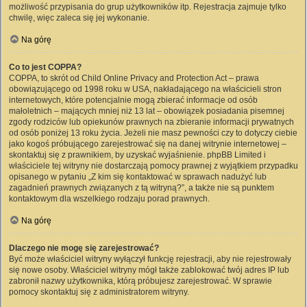
możliwość przypisania do grup użytkowników itp. Rejestracja zajmuje tylko
chwilę, więc zaleca się jej wykonanie.
Na górę
Co to jest COPPA?
COPPA, to skrót od Child Online Privacy and Protection Act – prawa
obowiązującego od 1998 roku w USA, nakładającego na właścicieli stron
internetowych, które potencjalnie mogą zbierać informacje od osób
małoletnich – mających mniej niż 13 lat – obowiązek posiadania pisemnej
zgody rodziców lub opiekunów prawnych na zbieranie informacji prywatnych
od osób poniżej 13 roku życia. Jeżeli nie masz pewności czy to dotyczy ciebie
jako kogoś próbującego zarejestrować się na danej witrynie internetowej –
skontaktuj się z prawnikiem, by uzyskać wyjaśnienie. phpBB Limited i
właściciele tej witryny nie dostarczają pomocy prawnej z wyjątkiem przypadku
opisanego w pytaniu „Z kim się kontaktować w sprawach nadużyć lub
zagadnień prawnych związanych z tą witryną?”, a także nie są punktem
kontaktowym dla wszelkiego rodzaju porad prawnych.
Na górę
Dlaczego nie mogę się zarejestrować?
Być może właściciel witryny wyłączył funkcję rejestracji, aby nie rejestrowały
się nowe osoby. Właściciel witryny mógł także zablokować twój adres IP lub
zabronił nazwy użytkownika, którą próbujesz zarejestrować. W sprawie
pomocy skontaktuj się z administratorem witryny.