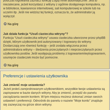
podczas logowania zaznacz funkcję
Loguj mnie automatycznie
. Jest to
niezalecane, jeżeli korzystasz z witryny z ogólnie dostępnego komputera, np.
w bibliotece, kawiarence internetowej, sali komputerowej w szkole lub na
uczelni itp. Jeśli nie widzisz tej funkcji, oznacza to, że administrator ją
wyłączył.
Na górę
Jak działa funkcja “Usuń ciasteczka witryny”?
Funkcja “Usuń ciasteczka witryny” usuwa ciasteczka utworzone przez phpBB
dzięki, którym użytkownik jest autoryzowany i logowany do witryny.
Dostarczają one również funkcję – jeśli została włączona przez
administratora witryny – śledzenia przeczytanych i nieprzeczytanych przez
użytkownika postów. Jeśli występują problemy z logowaniem/wylogowaniem,
usunięcie ciasteczek może być pomocne.
Na górę
Preferencje i ustawienia użytkownika
Jak zmienić moje ustawienia?
Jeżeli jesteś zarejestrowanym użytkownikiem, wszystkie twoje ustawienia są
zapisywane w bazie danych witryny. Aby je zmienić, przejdź do panelu
zarządzania swoim kontem. W tym miejscu możesz dokonać zmian swoich
ustawień i preferencji. Odnośnik do panelu o nazwie “Moje konto” znajduje
się zazwyczaj na górze stron witryny.