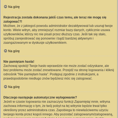
Na górę
Rejestracja została dokonana jakiś czas temu, ale teraz nie mogę się
zalogować?!
Możliwe, że z jakiegoś powodu administrator dezaktywował lub usunął twoje
konto. Wiele witryn, aby zmniejszyć rozmiar bazy danych, cyklicznie usuwa
użytkowników, którzy nic nie pisali przez dłuższy czas. Jeśli tak się stało,
spróbuj zarejestrować się ponownie i bądź bardziej aktywnym i
zaangażowanym w dyskusje użytkownikiem.
Na górę
Nie pamiętam hasła!
Zachowaj spokój! Twoje hasło wprawdzie nie może zostać odzyskane, ale
bez problemu może zostać zresetowane. Przejdź na stronę logowania i kliknij
odnośnik “Nie pamiętam hasła”. Postępuj zgodnie z instrukcjami, a
prawdopodobnie niedługo znów będziesz móc się zalogować.
Na górę
Dlaczego następuje automatyczne wylogowanie?
Jeżeli w czasie logowania nie zaznaczysz funkcji
Zapamiętaj mnie
, witryna
zachowa informację o tym, że twój pobyt na tej witrynie będzie trwał tylko
określony przez administratora czas. Zapobiega to niewłaściwemu użyciu
twojego konta przez kogoś innego. Aby pozostać zalogowanym/zalogowaną,