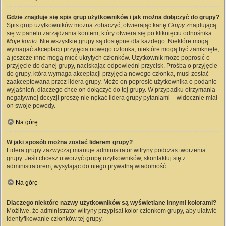
Gdzie znajduje się spis grup użytkowników i jak można dołączyć do grupy?
Spis grup użytkowników można zobaczyć, otwierając kartę
Grupy
znajdującą
się w panelu zarządzania kontem, który otwiera się po kliknięciu odnośnika
Moje konto
. Nie wszystkie grupy są dostępne dla każdego. Niektóre mogą
wymagać akceptacji przyjęcia nowego członka, niektóre mogą być zamknięte,
a jeszcze inne mogą mieć ukrytych członków. Użytkownik może poprosić o
przyjęcie do danej grupy, naciskając odpowiedni przycisk. Prośba o przyjęcie
do grupy, która wymaga akceptacji przyjęcia nowego członka, musi zostać
zaakceptowana przez lidera grupy. Może on poprosić użytkownika o podanie
wyjaśnień, dlaczego chce on dołączyć do tej grupy. W przypadku otrzymania
negatywnej decyzji proszę nie nękać lidera grupy pytaniami – widocznie miał
on swoje powody.
Na górę
W jaki sposób można zostać liderem grupy?
Lidera grupy zazwyczaj mianuje administrator witryny podczas tworzenia
grupy. Jeśli chcesz utworzyć grupę użytkowników, skontaktuj się z
administratorem, wysyłając do niego prywatną wiadomość.
Na górę
Dlaczego niektóre nazwy użytkowników są wyświetlane innymi kolorami?
Możliwe, że administrator witryny przypisał kolor członkom grupy, aby ułatwić
identyfikowanie członków tej grupy.