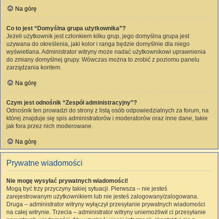
Na górę
Co to jest “Domyślna grupa użytkownika”?
Jeżeli użytkownik jest członkiem kilku grup, jego domyślna grupa jest
używana do określenia, jaki kolor i ranga będzie domyślnie dla niego
wyświetlana. Administrator witryny może nadać użytkownikowi uprawnienia
do zmiany domyślnej grupy. Wówczas można to zrobić z poziomu panelu
zarządzania kontem.
Na górę
Czym jest odnośnik “Zespół administracyjny”?
Odnośnik ten prowadzi do strony z listą osób odpowiedzialnych za forum, na
której znajduje się spis administratorów i moderatorów oraz inne dane, takie
jak fora przez nich moderowane.
Na górę
Prywatne wiadomości
Nie mogę wysyłać prywatnych wiadomości!
Mogą być trzy przyczyny takiej sytuacji. Pierwsza – nie jesteś
zarejestrowanym użytkownikiem lub nie jesteś zalogowany/zalogowana.
Druga – administrator witryny wyłączył przesyłanie prywatnych wiadomości
na całej witrynie. Trzecia – administrator witryny uniemożliwił ci przesyłanie