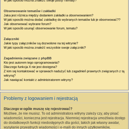
W jaki sposób można znaleźć swoje posty i tematy?
Obserwowanie tematów i zakładki
Jaka jest różnica między dodaniem zakładki a obserwowaniem?
W jaki sposób można dodać zakładkę do wybranych tematów lub je obserwować??
Jak obserwować wybrane forum?
W jaki sposób usunąć obserwowanie forum, tematu?
Załączniki
Jakie typy załączników są dozwolone na tej witrynie?
W jaki sposób można znaleźć wszystkie swoje załączniki?
Zagadnienia związane z phpBB
Kto jest autorem tego oprogramowania?
Dlaczego funkcja X nie jest dostępna?
Z kim się kontaktować w sprawach nadużyć lub zagadnień prawnych związanych z tą
witryną?
Jak nawiązać kontakt z administratorem witryny?
Problemy z logowaniem i rejestracją
Dlaczego w ogóle muszę się rejestrować?
Możliwe, że nie musisz. To od administratora witryny zależy czy, aby pisać
wiadomości, konieczna jest rejestracja. Niemniej rejestracja umożliwia dostęp
do dodatkowych funkcji niedostępnych dla gości, takich jak własny awatar,
wysyłanie prywatnych wiadomości i e-maili do innych użytkowników,