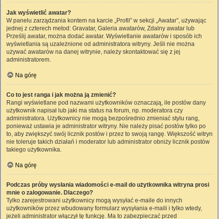
Jak wyświetlić awatar?
W panelu zarządzania kontem na karcie „Profil” w sekcji „Awatar”, używając
jednej z czterech metod: Gravatar, Galeria awatarów, Zdalny awatar lub
Prześlij awatar, można dodać awatar. Wyświetlanie awatarów i sposób ich
wyświetlania są uzależnione od administratora witryny. Jeśli nie można
używać awatarów na danej witrynie, należy skontaktować się z jej
administratorem.
Na górę
Co to jest ranga i jak można ją zmienić?
Rangi wyświetlane pod nazwami użytkowników oznaczają, ile postów dany
użytkownik napisał lub jaki ma status na forum, np. moderatora czy
administratora. Użytkownicy nie mogą bezpośrednio zmieniać stylu rang,
ponieważ ustawia je administrator witryny. Nie należy pisać postów tylko po
to, aby zwiększyć swój licznik postów i przez to swoją rangę. Większość witryn
nie toleruje takich działań i moderator lub administrator obniży licznik postów
takiego użytkownika.
Na górę
Podczas próby wysłania wiadomości e-mail do użytkownika witryna prosi
mnie o zalogowanie. Dlaczego?
Tylko zarejestrowani użytkownicy mogą wysyłać e-maile do innych
użytkowników przez wbudowany formularz wysyłania e-maili i tylko wtedy,
jeżeli administrator włączył tę funkcję. Ma to zabezpieczać przed