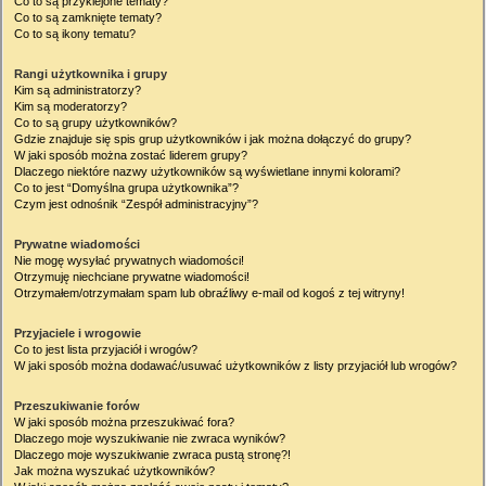
Co to są przyklejone tematy?
Co to są zamknięte tematy?
Co to są ikony tematu?
Rangi użytkownika i grupy
Kim są administratorzy?
Kim są moderatorzy?
Co to są grupy użytkowników?
Gdzie znajduje się spis grup użytkowników i jak można dołączyć do grupy?
W jaki sposób można zostać liderem grupy?
Dlaczego niektóre nazwy użytkowników są wyświetlane innymi kolorami?
Co to jest “Domyślna grupa użytkownika”?
Czym jest odnośnik “Zespół administracyjny”?
Prywatne wiadomości
Nie mogę wysyłać prywatnych wiadomości!
Otrzymuję niechciane prywatne wiadomości!
Otrzymałem/otrzymałam spam lub obraźliwy e-mail od kogoś z tej witryny!
Przyjaciele i wrogowie
Co to jest lista przyjaciół i wrogów?
W jaki sposób można dodawać/usuwać użytkowników z listy przyjaciół lub wrogów?
Przeszukiwanie forów
W jaki sposób można przeszukiwać fora?
Dlaczego moje wyszukiwanie nie zwraca wyników?
Dlaczego moje wyszukiwanie zwraca pustą stronę?!
Jak można wyszukać użytkowników?