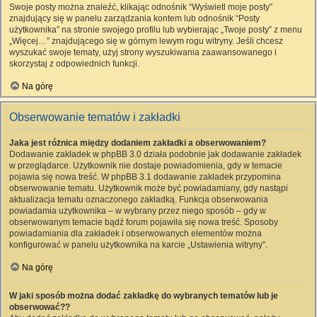
Swoje posty można znaleźć, klikając odnośnik “Wyświetl moje posty”
znajdujący się w panelu zarządzania kontem lub odnośnik “Posty
użytkownika” na stronie swojego profilu lub wybierając „Twoje posty” z menu
„Więcej…” znajdującego się w górnym lewym rogu witryny. Jeśli chcesz
wyszukać swoje tematy, użyj strony wyszukiwania zaawansowanego i
skorzystaj z odpowiednich funkcji.
Na górę
Obserwowanie tematów i zakładki
Jaka jest różnica między dodaniem zakładki a obserwowaniem?
Dodawanie zakładek w phpBB 3.0 działa podobnie jak dodawanie zakładek
w przeglądarce. Użytkownik nie dostaje powiadomienia, gdy w temacie
pojawia się nowa treść. W phpBB 3.1 dodawanie zakładek przypomina
obserwowanie tematu. Użytkownik może być powiadamiany, gdy nastąpi
aktualizacja tematu oznaczonego zakładką. Funkcja obserwowania
powiadamia użytkownika – w wybrany przez niego sposób – gdy w
obserwowanym temacie bądź forum pojawiła się nowa treść. Sposoby
powiadamiania dla zakładek i obserwowanych elementów można
konfigurować w panelu użytkownika na karcie „Ustawienia witryny”.
Na górę
W jaki sposób można dodać zakładkę do wybranych tematów lub je
obserwować??