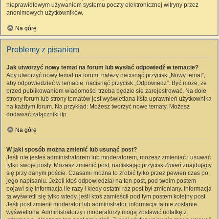
nieprawidłowym używaniem systemu poczty elektronicznej witryny przez
anonimowych użytkowników.
Na górę
Problemy z pisaniem
Jak utworzyć nowy temat na forum lub wysłać odpowiedź w temacie?
Aby utworzyć nowy temat na forum, należy nacisnąć przycisk „Nowy temat”,
aby odpowiedzieć w temacie, nacisnąć przycisk „Odpowiedz”. Być może, że
przed publikowaniem wiadomości trzeba będzie się zarejestrować. Na dole
strony forum lub strony tematów jest wyświetlana lista uprawnień użytkownika
na każdym forum. Na przykład: Możesz tworzyć nowe tematy, Możesz
dodawać załączniki itp.
Na górę
W jaki sposób można zmienić lub usunąć post?
Jeśli nie jesteś administratorem lub moderatorem, możesz zmieniać i usuwać
tylko swoje posty. Możesz zmienić post, naciskając przycisk
Zmień
znajdujący
się przy danym poście. Czasami można to zrobić tylko przez pewien czas po
jego napisaniu. Jeżeli ktoś odpowiedział na ten post, pod twoim postem
pojawi się informacja ile razy i kiedy ostatni raz post był zmieniany. Informacja
ta wyświetli się tylko wtedy, jeśli ktoś zamieścił pod tym postem kolejny post.
Jeśli post zmienił moderator lub administrator, informacja ta nie zostanie
wyświetlona. Administratorzy i moderatorzy mogą zostawić notatkę z