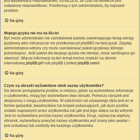
jest wyświetlany nieprawidłowo, oznacza to, że czas na serwerze jest
ustawiony nieprawidłowo. Poinformuj o tym administratora, by naprawił
problem.
Na górę
Mojego języka nie ma na liście!
Być może administrator nie zainstalował pakietu zawierającego twoją wersję
językową albo nikt jeszcze nie przetłumaczył phpBB3 na twój język. Zapytaj
administratora witryny czy może zainstalować pakiet językowy, którego
potrzebujesz. Jeśli pakiet dla twojego języka nie istnieje, może spróbujesz go
utworzyć. Więcej informacji na ten temat można znaleźć na stronie
internetowej
phpBB.pl
® lub phpBB Limited
phpBB.com
®
Na górę
Czym są obrazki wyświetlane obok nazwy użytkownika?
Na stronie przeglądania postów, w miejscu, gdzie są wyświetlane informacje
o użytkowniku, mogą być wyświetlane dwa obrazki. Pierwszy obrazek jest
skojarzony z rangą użytkownika. W zależności od używanego stylu jest on w
formie gwiazdek, kwadracików lub kropek pokazujących, jak dużo postów
zostało napisanych przez użytkownika lub jaki jest jego status na tej witrynie.
Jest on wyświetlany poniżej nazwy użytkownika. Drugi, zazwyczaj większy
obrazek, wyświetlany powyżej nazwy użytkownika jest znany jako awatar i
jest unikatowy lub osobisty dla każdego użytkownika.
Na górę