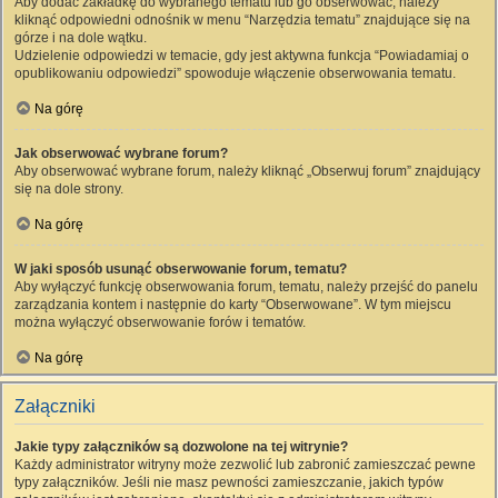
Aby dodać zakładkę do wybranego tematu lub go obserwować, należy
kliknąć odpowiedni odnośnik w menu “Narzędzia tematu” znajdujące się na
górze i na dole wątku.
Udzielenie odpowiedzi w temacie, gdy jest aktywna funkcja “Powiadamiaj o
opublikowaniu odpowiedzi” spowoduje włączenie obserwowania tematu.
Na górę
Jak obserwować wybrane forum?
Aby obserwować wybrane forum, należy kliknąć „Obserwuj forum” znajdujący
się na dole strony.
Na górę
W jaki sposób usunąć obserwowanie forum, tematu?
Aby wyłączyć funkcję obserwowania forum, tematu, należy przejść do panelu
zarządzania kontem i następnie do karty “Obserwowane”. W tym miejscu
można wyłączyć obserwowanie forów i tematów.
Na górę
Załączniki
Jakie typy załączników są dozwolone na tej witrynie?
Każdy administrator witryny może zezwolić lub zabronić zamieszczać pewne
typy załączników. Jeśli nie masz pewności zamieszczanie, jakich typów