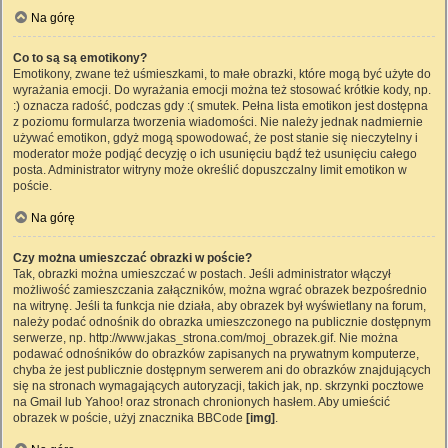
Na górę
Co to są są emotikony?
Emotikony, zwane też uśmieszkami, to małe obrazki, które mogą być użyte do
wyrażania emocji. Do wyrażania emocji można też stosować krótkie kody, np.
:) oznacza radość, podczas gdy :( smutek. Pełna lista emotikon jest dostępna
z poziomu formularza tworzenia wiadomości. Nie należy jednak nadmiernie
używać emotikon, gdyż mogą spowodować, że post stanie się nieczytelny i
moderator może podjąć decyzję o ich usunięciu bądź też usunięciu całego
posta. Administrator witryny może określić dopuszczalny limit emotikon w
poście.
Na górę
Czy można umieszczać obrazki w poście?
Tak, obrazki można umieszczać w postach. Jeśli administrator włączył
możliwość zamieszczania załączników, można wgrać obrazek bezpośrednio
na witrynę. Jeśli ta funkcja nie działa, aby obrazek był wyświetlany na forum,
należy podać odnośnik do obrazka umieszczonego na publicznie dostępnym
serwerze, np. http://www.jakas_strona.com/moj_obrazek.gif. Nie można
podawać odnośników do obrazków zapisanych na prywatnym komputerze,
chyba że jest publicznie dostępnym serwerem ani do obrazków znajdujących
się na stronach wymagających autoryzacji, takich jak, np. skrzynki pocztowe
na Gmail lub Yahoo! oraz stronach chronionych hasłem. Aby umieścić
obrazek w poście, użyj znacznika BBCode
[img]
.