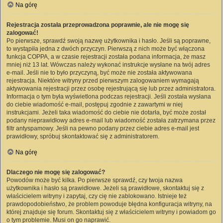
Na górę
Rejestracja została przeprowadzona poprawnie, ale nie mogę się
zalogować!
Po pierwsze, sprawdź swoją nazwę użytkownika i hasło. Jeśli są poprawne,
to wystąpiła jedna z dwóch przyczyn. Pierwszą z nich może być włączona
funkcja COPPA, a w czasie rejestracji została podana informacja, że masz
mniej niż 13 lat. Wówczas należy wykonać instrukcje wysłane na twój adres
e-mail. Jeśli nie to było przyczyną, być może nie została aktywowana
rejestracja. Niektóre witryny przed pierwszym zalogowaniem wymagają
aktywowania rejestracji przez osobę rejestrującą się lub przez administratora.
Informacja o tym była wyświetlona podczas rejestracji. Jeśli została wysłana
do ciebie wiadomość e-mail, postępuj zgodnie z zawartymi w niej
instrukcjami. Jeżeli taka wiadomość do ciebie nie dotarła, być może został
podany nieprawidłowy adres e-mail lub wiadomość została zatrzymana przez
filtr antyspamowy. Jeśli na pewno podany przez ciebie adres e-mail jest
prawidłowy, spróbuj skontaktować się z administratorem.
Na górę
Dlaczego nie mogę się zalogować?
Powodów może być kilka. Po pierwsze sprawdź, czy twoja nazwa
użytkownika i hasło są prawidłowe. Jeżeli są prawidłowe, skontaktuj się z
właścicielem witryny i zapytaj, czy cię nie zablokowano. Istnieje też
prawdopodobieństwo, że problem powoduje błędna konfiguracja witryny, na
której znajduje się forum. Skontaktuj się z właścicielem witryny i powiadom go
o tym problemie. Musi on go naprawić.