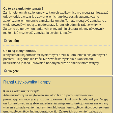
Co to są zamknięte tematy?
Zamknięte tematy są to tematy, w których użytkownicy nie mogą zamieszczać
odpowiedzi, a wszystkie zawarte w nich ankiety zostały automatycznie
zakończone w momencie zamykania tematu. Tematy mogą być zamykane z
wielu powodów i robią to moderatorzy forum lub administratorzy witryny.
Zależnie od uprawnień nadanych przez administratora witryny użytkownik
może mieć możliwość zamykania swoich tematów.
Na górę
Co to są ikony tematu?
Ikony tematu są obrazkami wybieranymi przez autora tematu skojarzonymi z
postami – sugerują ich treść. Możliwość korzystania z ikon tematu
uzależniona jest od uprawnień nadanych przez administratora witryny.
Na górę
Rangi użytkownika i grupy
Kim są administratorzy?
Administratorzy są użytkownikami albo też grupami użytkowników
posiadającymi najwyższy poziom uprawnień kontrolnych całej witryny. Mogą
oni kontrolować wszystkie zagadnienia związane z funkcjonowaniem witryny
włącznie z nadawaniem uprawnień, blokowaniem użytkowników, tworzeniem
grup użytkowników lub moderatorów itp. Zakres ich uprawnień zależy od