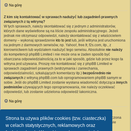
Na górę
Z kim się kontaktować w sprawach nadużyć lub zagadnień prawnych
związanych z tą witryną?
W tych sprawach, należy skontaktować się z jednym z administratorów,
których dane wyświetlone są na liście zespołu administracyjnego. Jeżeli
jednak nie otrzymasz odpowiedzi, należy skontaktować się z właścicielem
domeny – wykonaj sprawdzenie
kto to jest
lub, jeśli witryna jest uruchomiona
na jednym z darmowych serwisów, np. Yahoo!, free.fr, f2s.com, itp., z
kierownictwem lub wydziałem nadużyć tego serwisu. Absolutnie
nie należy
do kompetencji phpBB Limited i nie może ona w żaden sposób być
obarczana odpowiedzialnością za to w jaki sposób, gdzie lub przez kogo ta
witryna jest używana. Proszę nie kontaktować się z phpBB Limited w
sprawach zagadnień prawnych (wstrzymania i zaniechania,
odpowiedzialności, szkalujących komentarzy itp.)
bezpośrednio nie
związanych
z witryną phpBB.com lub oprogramowaniem phpBB samym w
sobie. Jeśli do phpBB Limited zostanie wysłana wiadomość dotycząca
innych
podmiotów
używających tego oprogramowania, nie należy oczekiwać
odpowiedzi, lub zostanie udzielona odpowiedź lakoniczna.
Na górę
Jak nawiązać kontakt z administratorem witryny?
Wszyscy użytkownicy witryny mogą używać – jeśli funkcja ta jest włączona
Strona ta używa plików cookies (tzw. ciasteczka)
przez administratora witryny – formularza „Kontakt z nami”. Członkowie
w celach statystycznych, reklamowych oraz
witryny mogą także używać odnośnika „Zespół administracyjny”.