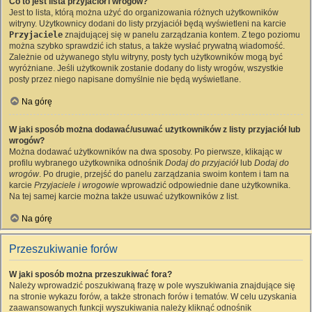
Co to jest lista przyjaciół i wrogów?
Jest to lista, którą można użyć do organizowania różnych użytkowników
witryny. Użytkownicy dodani do listy przyjaciół będą wyświetleni na karcie
Przyjaciele
znajdującej się w panelu zarządzania kontem. Z tego poziomu
można szybko sprawdzić ich status, a także wysłać prywatną wiadomość.
Zależnie od używanego stylu witryny, posty tych użytkowników mogą być
wyróżniane. Jeśli użytkownik zostanie dodany do listy wrogów, wszystkie
posty przez niego napisane domyślnie nie będą wyświetlane.
Na górę
W jaki sposób można dodawać/usuwać użytkowników z listy przyjaciół lub
wrogów?
Można dodawać użytkowników na dwa sposoby. Po pierwsze, klikając w
profilu wybranego użytkownika odnośnik
Dodaj do przyjaciół
lub
Dodaj do
wrogów
. Po drugie, przejść do panelu zarządzania swoim kontem i tam na
karcie
Przyjaciele i wrogowie
wprowadzić odpowiednie dane użytkownika.
Na tej samej karcie można także usuwać użytkowników z list.
Na górę
Przeszukiwanie forów
W jaki sposób można przeszukiwać fora?
Należy wprowadzić poszukiwaną frazę w pole wyszukiwania znajdujące się
na stronie wykazu forów, a także stronach forów i tematów. W celu uzyskania
zaawansowanych funkcji wyszukiwania należy kliknąć odnośnik