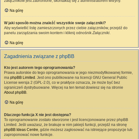
załączników jest zabronione, skontaktuj się z administratorem witryny.
Na górę
W jaki sposób można znaleźć wszystkie swoje załączniki?
Aby wyświetlić listę zamieszczonych przez ciebie załączników, przejdź do
panelu zarządzania swoim kontem i kliknij odnośnik
Załączniki
.
Na górę
Zagadnienia związane z phpBB
Kto jest autorem tego oprogramowania?
Prawa autorskie do tego oprogramowania w jego niezmodyfikowanej formie,
ma
phpBB Limited
. Jest ono publikowane na licencji GNU General Public
License wersja 2 (GPL-2.0), co w praktyce oznacza, że może być bez
ograniczeń dystrybuowane. Więcej na ten temat dowiesz się na stronie
About phpBB
.
Na górę
Dlaczego funkcja X nie jest dostępna?
To oprogramowanie zostało stworzone i jest licencjonowane przez phpBB
Limited. Jeśli uważasz, że brakuje w nim jakiejś funkcji, przejdź na stronę
phpBB Ideas Centre
, gdzie możesz zagłosować na istniejące propozycje lub
zaproponować nowe funkcje.