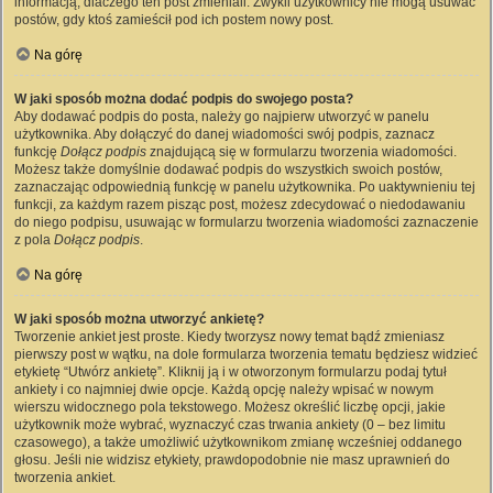
informacją, dlaczego ten post zmieniali. Zwykli użytkownicy nie mogą usuwać
postów, gdy ktoś zamieścił pod ich postem nowy post.
Na górę
W jaki sposób można dodać podpis do swojego posta?
Aby dodawać podpis do posta, należy go najpierw utworzyć w panelu
użytkownika. Aby dołączyć do danej wiadomości swój podpis, zaznacz
funkcję
Dołącz podpis
znajdującą się w formularzu tworzenia wiadomości.
Możesz także domyślnie dodawać podpis do wszystkich swoich postów,
zaznaczając odpowiednią funkcję w panelu użytkownika. Po uaktywnieniu tej
funkcji, za każdym razem pisząc post, możesz zdecydować o niedodawaniu
do niego podpisu, usuwając w formularzu tworzenia wiadomości zaznaczenie
z pola
Dołącz podpis
.
Na górę
W jaki sposób można utworzyć ankietę?
Tworzenie ankiet jest proste. Kiedy tworzysz nowy temat bądź zmieniasz
pierwszy post w wątku, na dole formularza tworzenia tematu będziesz widzieć
etykietę “Utwórz ankietę”. Kliknij ją i w otworzonym formularzu podaj tytuł
ankiety i co najmniej dwie opcje. Każdą opcję należy wpisać w nowym
wierszu widocznego pola tekstowego. Możesz określić liczbę opcji, jakie
użytkownik może wybrać, wyznaczyć czas trwania ankiety (0 – bez limitu
czasowego), a także umożliwić użytkownikom zmianę wcześniej oddanego
głosu. Jeśli nie widzisz etykiety, prawdopodobnie nie masz uprawnień do
tworzenia ankiet.