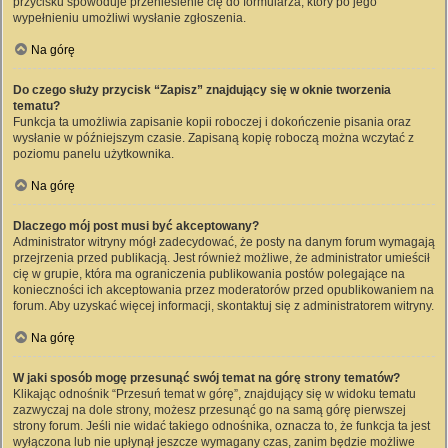
przycisku spowoduje przeniesienie cię do formularza, który po jego
wypełnieniu umożliwi wysłanie zgłoszenia.
Na górę
Do czego służy przycisk “Zapisz” znajdujący się w oknie tworzenia
tematu?
Funkcja ta umożliwia zapisanie kopii roboczej i dokończenie pisania oraz
wysłanie w późniejszym czasie. Zapisaną kopię roboczą można wczytać z
poziomu panelu użytkownika.
Na górę
Dlaczego mój post musi być akceptowany?
Administrator witryny mógł zadecydować, że posty na danym forum wymagają
przejrzenia przed publikacją. Jest również możliwe, że administrator umieścił
cię w grupie, która ma ograniczenia publikowania postów polegające na
konieczności ich akceptowania przez moderatorów przed opublikowaniem na
forum. Aby uzyskać więcej informacji, skontaktuj się z administratorem witryny.
Na górę
W jaki sposób mogę przesunąć swój temat na górę strony tematów?
Klikając odnośnik “Przesuń temat w górę”, znajdujący się w widoku tematu
zazwyczaj na dole strony, możesz przesunąć go na samą górę pierwszej
strony forum. Jeśli nie widać takiego odnośnika, oznacza to, że funkcja ta jest
wyłączona lub nie upłynął jeszcze wymagany czas, zanim będzie możliwe