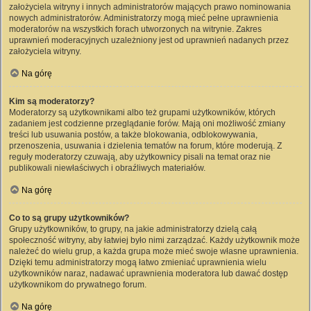
założyciela witryny i innych administratorów mających prawo nominowania
nowych administratorów. Administratorzy mogą mieć pełne uprawnienia
moderatorów na wszystkich forach utworzonych na witrynie. Zakres
uprawnień moderacyjnych uzależniony jest od uprawnień nadanych przez
założyciela witryny.
Na górę
Kim są moderatorzy?
Moderatorzy są użytkownikami albo też grupami użytkowników, których
zadaniem jest codzienne przeglądanie forów. Mają oni możliwość zmiany
treści lub usuwania postów, a także blokowania, odblokowywania,
przenoszenia, usuwania i dzielenia tematów na forum, które moderują. Z
reguły moderatorzy czuwają, aby użytkownicy pisali na temat oraz nie
publikowali niewłaściwych i obraźliwych materiałów.
Na górę
Co to są grupy użytkowników?
Grupy użytkowników, to grupy, na jakie administratorzy dzielą całą
społeczność witryny, aby łatwiej było nimi zarządzać. Każdy użytkownik może
należeć do wielu grup, a każda grupa może mieć swoje własne uprawnienia.
Dzięki temu administratorzy mogą łatwo zmieniać uprawnienia wielu
użytkowników naraz, nadawać uprawnienia moderatora lub dawać dostęp
użytkownikom do prywatnego forum.
Na górę