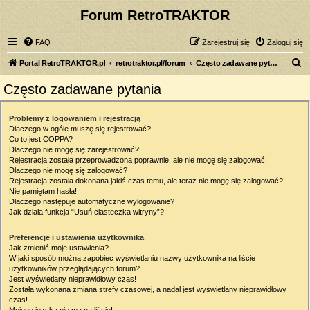
Forum RetroTRAKTOR
FAQ
Zarejestruj się
Zaloguj się
S
Portal RetroTRAKTOR.pl
retrotraktor.pl/forum
Często zadawane pytania
z
Często zadawane pytania
u
k
Problemy z logowaniem i rejestracją
Dlaczego w ogóle muszę się rejestrować?
a
Co to jest COPPA?
j
Dlaczego nie mogę się zarejestrować?
Rejestracja została przeprowadzona poprawnie, ale nie mogę się zalogować!
Dlaczego nie mogę się zalogować?
Rejestracja została dokonana jakiś czas temu, ale teraz nie mogę się zalogować?!
Nie pamiętam hasła!
Dlaczego następuje automatyczne wylogowanie?
Jak działa funkcja “Usuń ciasteczka witryny”?
Preferencje i ustawienia użytkownika
Jak zmienić moje ustawienia?
W jaki sposób można zapobiec wyświetlaniu nazwy użytkownika na liście
użytkowników przeglądających forum?
Jest wyświetlany nieprawidłowy czas!
Została wykonana zmiana strefy czasowej, a nadal jest wyświetlany nieprawidłowy
czas!