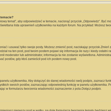
 temacie?
„Nowy temat”, aby odpowiedzieć w temacie, nacisnąć przycisk „Odpowiedz”. Być m
wyświetlana lista uprawnień użytkownika na każdym forum. Na przykład: Możesz two
eniać i usuwać tylko swoje posty. Możesz zmienić post, naciskając przycisk
Zmień
z
ział na ten post, pod twoim postem pojawi się informacja ile razy i kiedy ostatni raz
ienił moderator lub administrator, informacja ta nie zostanie wyświetlona. Administ
wać postów, gdy ktoś zamieścił pod ich postem nowy post.
 panelu użytkownika. Aby dołączyć do danej wiadomości swój podpis, zaznacz fun
kich swoich postów, zaznaczając odpowiednią funkcję w panelu użytkownika. Po u
jąc w formularzu tworzenia wiadomości zaznaczenie z pola
Dołącz podpis
.
zmieniasz pierwszy post w wątku, na dole formularza tworzenia tematu będziesz widz