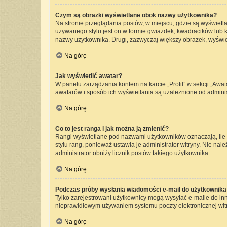
Czym są obrazki wyświetlane obok nazwy użytkownika?
Na stronie przeglądania postów, w miejscu, gdzie są wyświetl
używanego stylu jest on w formie gwiazdek, kwadracików lub kr
nazwy użytkownika. Drugi, zazwyczaj większy obrazek, wyświet
Na górę
Jak wyświetlić awatar?
W panelu zarządzania kontem na karcie „Profil” w sekcji „Awat
awatarów i sposób ich wyświetlania są uzależnione od administ
Na górę
Co to jest ranga i jak można ją zmienić?
Rangi wyświetlane pod nazwami użytkowników oznaczają, ile p
stylu rang, ponieważ ustawia je administrator witryny. Nie nale
administrator obniży licznik postów takiego użytkownika.
Na górę
Podczas próby wysłania wiadomości e-mail do użytkownika 
Tylko zarejestrowani użytkownicy mogą wysyłać e-maile do inny
nieprawidłowym używaniem systemu poczty elektronicznej wi
Na górę