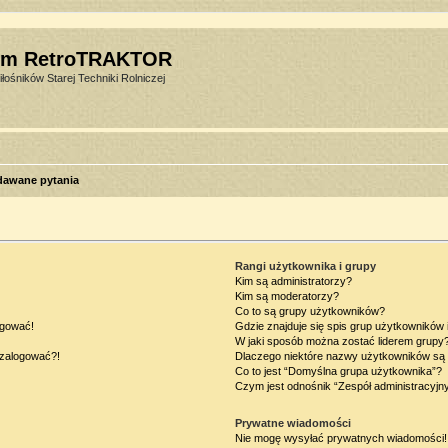
um RetroTRAKTOR
łośników Starej Techniki Rolniczej
dawane pytania
Rangi użytkownika i grupy
Kim są administratorzy?
Kim są moderatorzy?
Co to są grupy użytkowników?
ogować!
Gdzie znajduje się spis grup użytkowników
W jaki sposób można zostać liderem grupy
ę zalogować?!
Dlaczego niektóre nazwy użytkowników są 
Co to jest “Domyślna grupa użytkownika”?
Czym jest odnośnik “Zespół administracyjn
Prywatne wiadomości
Nie mogę wysyłać prywatnych wiadomości!