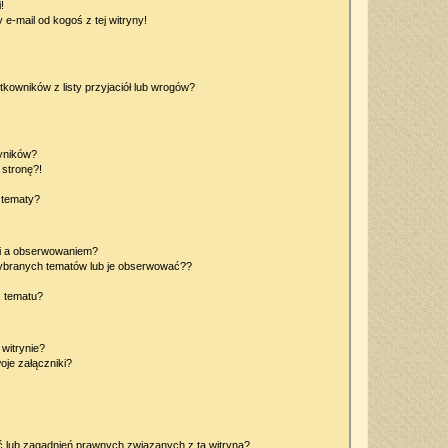
!
e-mail od kogoś z tej witryny!
owników z listy przyjaciół lub wrogów?
yników?
stronę?!
 tematy?
ki a obserwowaniem?
ybranych tematów lub je obserwować??
, tematu?
 witrynie?
je załączniki?
 lub zagadnień prawnych związanych z tą witryną?