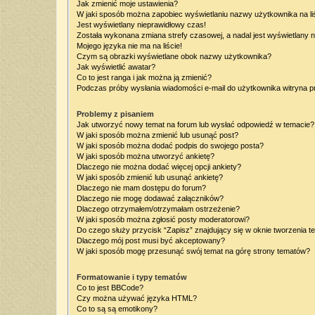
Jak zmienić moje ustawienia?
W jaki sposób można zapobiec wyświetlaniu nazwy użytkownika na l
Jest wyświetlany nieprawidłowy czas!
Została wykonana zmiana strefy czasowej, a nadal jest wyświetlany 
Mojego języka nie ma na liście!
Czym są obrazki wyświetlane obok nazwy użytkownika?
Jak wyświetlić awatar?
Co to jest ranga i jak można ją zmienić?
Podczas próby wysłania wiadomości e-mail do użytkownika witryna p
Problemy z pisaniem
Jak utworzyć nowy temat na forum lub wysłać odpowiedź w temacie?
W jaki sposób można zmienić lub usunąć post?
W jaki sposób można dodać podpis do swojego posta?
W jaki sposób można utworzyć ankietę?
Dlaczego nie można dodać więcej opcji ankiety?
W jaki sposób zmienić lub usunąć ankietę?
Dlaczego nie mam dostępu do forum?
Dlaczego nie mogę dodawać załączników?
Dlaczego otrzymałem/otrzymałam ostrzeżenie?
W jaki sposób można zgłosić posty moderatorowi?
Do czego służy przycisk “Zapisz” znajdujący się w oknie tworzenia t
Dlaczego mój post musi być akceptowany?
W jaki sposób mogę przesunąć swój temat na górę strony tematów?
Formatowanie i typy tematów
Co to jest BBCode?
Czy można używać języka HTML?
Co to są są emotikony?