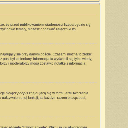
oże, że przed publikowaniem wiadomości trzeba będzie się
rzyć nowe tematy, Możesz dodawać załączniki itp.
najdujący się przy danym poście. Czasami można to zrobić
 post był zmieniany. Informacja ta wyświetli się tylko wtedy,
ratorzy i moderatorzy mogą zostawić notatkę z informacją,
kcję
Dołącz podpis
znajdującą się w formularzu tworzenia
aktywnieniu tej funkcji, za każdym razem pisząc post,
ieć etykietę “Utwórz ankietę”. Kliknij ją i w otworzonym