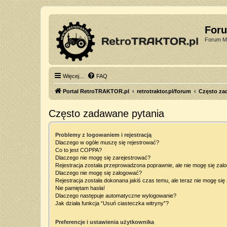
For
Forum Mi
Więcej…
FAQ
Portal RetroTRAKTOR.pl
retrotraktor.pl/forum
Często za
Często zadawane pytania
Problemy z logowaniem i rejestracją
Dlaczego w ogóle muszę się rejestrować?
Co to jest COPPA?
Dlaczego nie mogę się zarejestrować?
Rejestracja została przeprowadzona poprawnie, ale nie mogę się zal
Dlaczego nie mogę się zalogować?
Rejestracja została dokonana jakiś czas temu, ale teraz nie mogę si
Nie pamiętam hasła!
Dlaczego następuje automatyczne wylogowanie?
Jak działa funkcja “Usuń ciasteczka witryny”?
Preferencje i ustawienia użytkownika