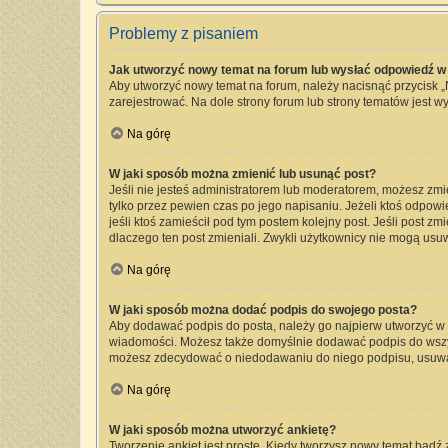
Problemy z pisaniem
Jak utworzyć nowy temat na forum lub wysłać odpowiedź w
Aby utworzyć nowy temat na forum, należy nacisnąć przycisk 
zarejestrować. Na dole strony forum lub strony tematów jest 
Na górę
W jaki sposób można zmienić lub usunąć post?
Jeśli nie jesteś administratorem lub moderatorem, możesz zmi
tylko przez pewien czas po jego napisaniu. Jeżeli ktoś odpowied
jeśli ktoś zamieścił pod tym postem kolejny post. Jeśli post zm
dlaczego ten post zmieniali. Zwykli użytkownicy nie mogą usu
Na górę
W jaki sposób można dodać podpis do swojego posta?
Aby dodawać podpis do posta, należy go najpierw utworzyć w
wiadomości. Możesz także domyślnie dodawać podpis do wszyst
możesz zdecydować o niedodawaniu do niego podpisu, usuwa
Na górę
W jaki sposób można utworzyć ankietę?
Tworzenie ankiet jest proste. Kiedy tworzysz nowy temat bądź 