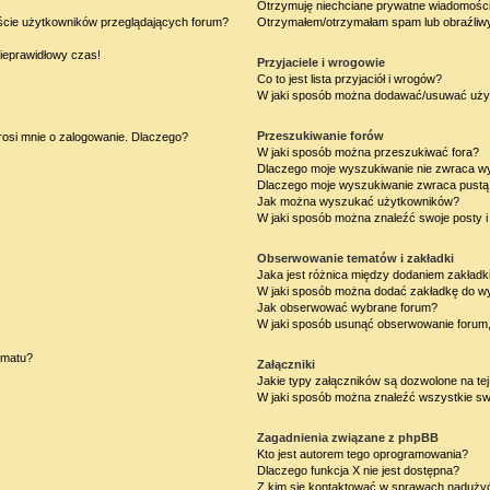
Otrzymuję niechciane prywatne wiadomości
iście użytkowników przeglądających forum?
Otrzymałem/otrzymałam spam lub obraźliwy 
nieprawidłowy czas!
Przyjaciele i wrogowie
Co to jest lista przyjaciół i wrogów?
W jaki sposób można dodawać/usuwać użytk
Przeszukiwanie forów
rosi mnie o zalogowanie. Dlaczego?
W jaki sposób można przeszukiwać fora?
Dlaczego moje wyszukiwanie nie zwraca w
Dlaczego moje wyszukiwanie zwraca pustą 
Jak można wyszukać użytkowników?
W jaki sposób można znaleźć swoje posty i
Obserwowanie tematów i zakładki
Jaka jest różnica między dodaniem zakład
W jaki sposób można dodać zakładkę do w
Jak obserwować wybrane forum?
W jaki sposób usunąć obserwowanie forum
ematu?
Załączniki
Jakie typy załączników są dozwolone na tej
W jaki sposób można znaleźć wszystkie swo
Zagadnienia związane z phpBB
Kto jest autorem tego oprogramowania?
Dlaczego funkcja X nie jest dostępna?
Z kim się kontaktować w sprawach nadużyć