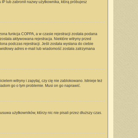
s IP lub zabronił nazwy użytkownika, którą próbujesz
zona funkcja COPPA, a w czasie rejestracji została podana
 została aktywowana rejestracja. Niektóre witryny przed
na podczas rejestracji. Jeśli została wysłana do ciebie
rawidłowy adres e-mail lub wiadomość została zatrzymana
elem witryny i zapytaj, czy cię nie zablokowano. Istnieje też
wiadom go o tym problemie. Musi on go naprawić.
usuwa użytkowników, którzy nic nie pisali przez dłuższy czas.