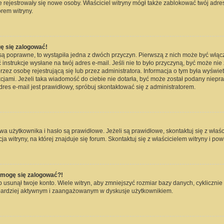
nie rejestrowały się nowe osoby. Właściciel witryny mógł także zablokować twój adre
rem witryny.
ę się zalogować!
są poprawne, to wystąpiła jedna z dwóch przyczyn. Pierwszą z nich może być włąc
instrukcje wysłane na twój adres e-mail. Jeśli nie to było przyczyną, być może nie
 osobę rejestrującą się lub przez administratora. Informacja o tym była wyświetlo
kcjami. Jeżeli taka wiadomość do ciebie nie dotarła, być może został podany niep
dres e-mail jest prawidłowy, spróbuj skontaktować się z administratorem.
użytkownika i hasło są prawidłowe. Jeżeli są prawidłowe, skontaktuj się z właścici
witryny, na której znajduje się forum. Skontaktuj się z właścicielem witryny i po
e mogę się zalogować?!
usunął twoje konto. Wiele witryn, aby zmniejszyć rozmiar bazy danych, cyklicznie 
dź bardziej aktywnym i zaangażowanym w dyskusje użytkownikiem.