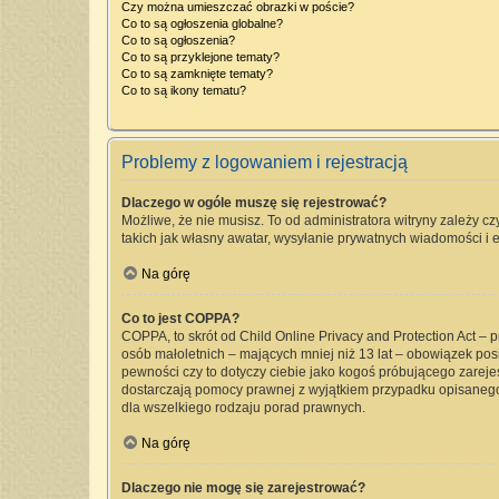
Czy można umieszczać obrazki w poście?
Co to są ogłoszenia globalne?
Co to są ogłoszenia?
Co to są przyklejone tematy?
Co to są zamknięte tematy?
Co to są ikony tematu?
Problemy z logowaniem i rejestracją
Dlaczego w ogóle muszę się rejestrować?
Możliwe, że nie musisz. To od administratora witryny zależy cz
takich jak własny awatar, wysyłanie prywatnych wiadomości i e
Na górę
Co to jest COPPA?
COPPA, to skrót od Child Online Privacy and Protection Act –
osób małoletnich – mających mniej niż 13 lat – obowiązek pos
pewności czy to dotyczy ciebie jako kogoś próbującego zarejest
dostarczają pomocy prawnej z wyjątkiem przypadku opisanego
dla wszelkiego rodzaju porad prawnych.
Na górę
Dlaczego nie mogę się zarejestrować?