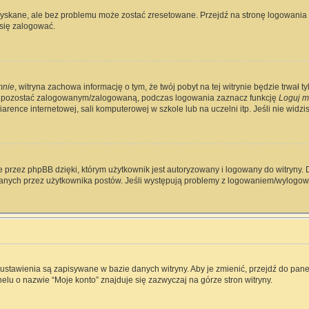
skane, ale bez problemu może zostać zresetowane. Przejdź na stronę logowania i 
się zalogować.
mnie
, witryna zachowa informację o tym, że twój pobyt na tej witrynie będzie trwał 
y pozostać zalogowanym/zalogowaną, podczas logowania zaznacz funkcję
Loguj m
rence internetowej, sali komputerowej w szkole lub na uczelni itp. Jeśli nie widzisz 
 przez phpBB dzięki, którym użytkownik jest autoryzowany i logowany do witryny. D
zytanych przez użytkownika postów. Jeśli występują problemy z logowaniem/wylog
e ustawienia są zapisywane w bazie danych witryny. Aby je zmienić, przejdź do p
elu o nazwie “Moje konto” znajduje się zazwyczaj na górze stron witryny.