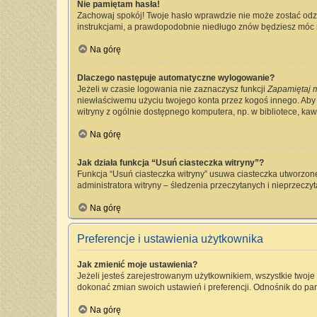
Nie pamiętam hasła!
Zachowaj spokój! Twoje hasło wprawdzie nie może zostać odzy
instrukcjami, a prawdopodobnie niedługo znów będziesz móc 
Na górę
Dlaczego następuje automatyczne wylogowanie?
Jeżeli w czasie logowania nie zaznaczysz funkcji
Zapamiętaj 
niewłaściwemu użyciu twojego konta przez kogoś innego. Ab
witryny z ogólnie dostępnego komputera, np. w bibliotece, kawia
Na górę
Jak działa funkcja “Usuń ciasteczka witryny”?
Funkcja “Usuń ciasteczka witryny” usuwa ciasteczka utworzone
administratora witryny – śledzenia przeczytanych i nieprzec
Na górę
Preferencje i ustawienia użytkownika
Jak zmienić moje ustawienia?
Jeżeli jesteś zarejestrowanym użytkownikiem, wszystkie twoj
dokonać zmian swoich ustawień i preferencji. Odnośnik do pan
Na górę