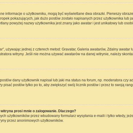
ane informacje o użytkowniku, mogą być wyświetlane dwa obrazki. Pierwszy obraze
opek pokazujących, jak dużo postów zostało napisanych przez użytkownika lub jaki j
lany powyżej nazwy użytkownika jest znany jako awatar i jest unikatowy lub osob
ar”, używając jednej z czterech metod: Gravatar, Galeria awatarów, Zdalny awatar 
ratora witryny. Jeśli nie można używać awatarów na danej witrynie, należy skontak
ostów dany użytkownik napisał lub jaki ma status na forum, np. moderatora czy a
ży pisać postów tylko po to, aby zwiększyć swój licznik postów i przez to swoją rang
witryna prosi mnie o zalogowanie. Dlaczego?
ch użytkowników przez wbudowany formularz wysyłania e-maili i tylko wtedy, jeżel
tryny przez anonimowych użytkowników.