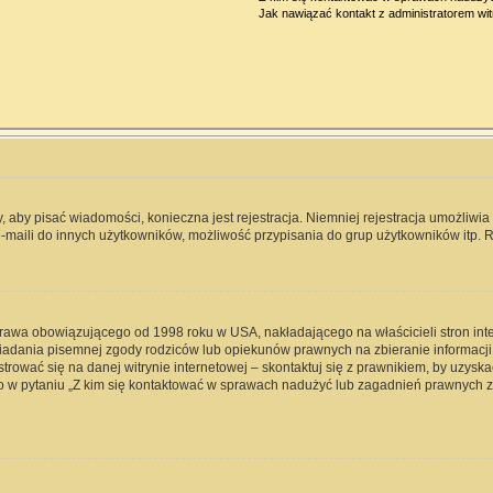
Jak nawiązać kontakt z administratorem wi
y, aby pisać wiadomości, konieczna jest rejestracja. Niemniej rejestracja umożliwi
-maili do innych użytkowników, możliwość przypisania do grup użytkowników itp. Re
 prawa obowiązującego od 1998 roku w USA, nakładającego na właścicieli stron int
iadania pisemnej zgody rodziców lub opiekunów prawnych na zbieranie informacji 
rować się na danej witrynie internetowej – skontaktuj się z prawnikiem, by uzyskać
 w pytaniu „Z kim się kontaktować w sprawach nadużyć lub zagadnień prawnych zw