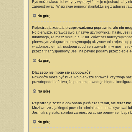
Być może właściciel witryny wyłączył funkcję rejestracji, aby 
zarejestrować. W sprawie pomocy skontaktuj się z administrato
Na górę
Rejestracja została przeprowadzona poprawnie, ale nie mog
Po pierwsze, sprawdź swoją nazwę użytkownika i hasło. Jeśli 
informacja, że masz mniej niż 13 lat. Wówczas należy wykonać 
pierwszym zalogowaniem wymagają aktywowania rejestracji przez
wiadomość e-mail, postępuj zgodnie z zawartymi w niej instru
przez filtr antyspamowy. Jeśli na pewno podany przez ciebie a
Na górę
Dlaczego nie mogę się zalogować?
Powodów może być kilka. Po pierwsze sprawdź, czy twoja nazwa 
prawdopodobieństwo, że problem powoduje błędna konfiguracja 
Na górę
Rejestracja została dokonana jakiś czas temu, ale teraz ni
Możliwe, że z jakiegoś powodu administrator dezaktywował lub 
Jeśli tak się stało, spróbuj zarejestrować się ponownie i bą
Na górę