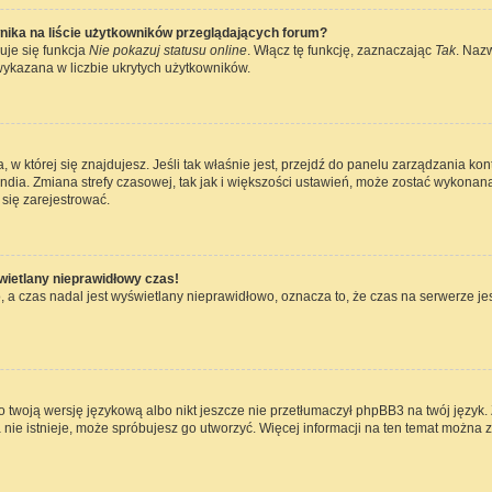
nika na liście użytkowników przeglądających forum?
uje się funkcja
Nie pokazuj statusu online
. Włącz tę funkcję, zaznaczając
Tak
. Naz
wykazana w liczbie ukrytych użytkowników.
ta, w której się znajdujesz. Jeśli tak właśnie jest, przejdź do panelu zarządzania k
dia. Zmiana strefy czasowej, tak jak i większości ustawień, może zostać wykonana
się zarejestrować.
wietlany nieprawidłowy czas!
 a czas nadal jest wyświetlany nieprawidłowo, oznacza to, że czas na serwerze jes
 twoją wersję językową albo nikt jeszcze nie przetłumaczył phpBB3 na twój język. 
a nie istnieje, może spróbujesz go utworzyć. Więcej informacji na ten temat można 