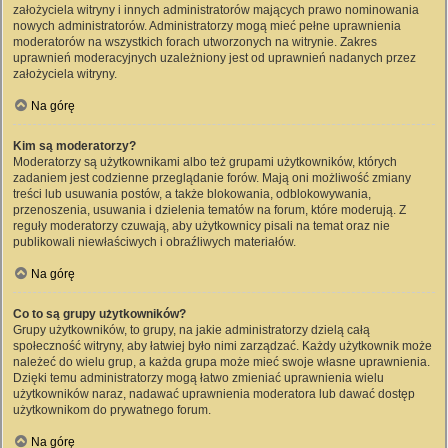
założyciela witryny i innych administratorów mających prawo nominowania
nowych administratorów. Administratorzy mogą mieć pełne uprawnienia
moderatorów na wszystkich forach utworzonych na witrynie. Zakres
uprawnień moderacyjnych uzależniony jest od uprawnień nadanych przez
założyciela witryny.
Na górę
Kim są moderatorzy?
Moderatorzy są użytkownikami albo też grupami użytkowników, których
zadaniem jest codzienne przeglądanie forów. Mają oni możliwość zmiany
treści lub usuwania postów, a także blokowania, odblokowywania,
przenoszenia, usuwania i dzielenia tematów na forum, które moderują. Z
reguły moderatorzy czuwają, aby użytkownicy pisali na temat oraz nie
publikowali niewłaściwych i obraźliwych materiałów.
Na górę
Co to są grupy użytkowników?
Grupy użytkowników, to grupy, na jakie administratorzy dzielą całą
społeczność witryny, aby łatwiej było nimi zarządzać. Każdy użytkownik może
należeć do wielu grup, a każda grupa może mieć swoje własne uprawnienia.
Dzięki temu administratorzy mogą łatwo zmieniać uprawnienia wielu
użytkowników naraz, nadawać uprawnienia moderatora lub dawać dostęp
użytkownikom do prywatnego forum.
Na górę