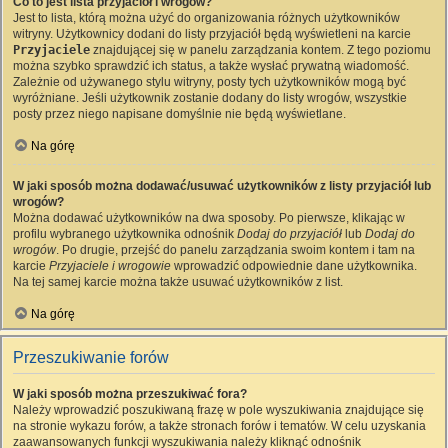
Co to jest lista przyjaciół i wrogów?
Jest to lista, którą można użyć do organizowania różnych użytkowników
witryny. Użytkownicy dodani do listy przyjaciół będą wyświetleni na karcie
Przyjaciele
znajdującej się w panelu zarządzania kontem. Z tego poziomu
można szybko sprawdzić ich status, a także wysłać prywatną wiadomość.
Zależnie od używanego stylu witryny, posty tych użytkowników mogą być
wyróżniane. Jeśli użytkownik zostanie dodany do listy wrogów, wszystkie
posty przez niego napisane domyślnie nie będą wyświetlane.
Na górę
W jaki sposób można dodawać/usuwać użytkowników z listy przyjaciół lub
wrogów?
Można dodawać użytkowników na dwa sposoby. Po pierwsze, klikając w
profilu wybranego użytkownika odnośnik
Dodaj do przyjaciół
lub
Dodaj do
wrogów
. Po drugie, przejść do panelu zarządzania swoim kontem i tam na
karcie
Przyjaciele i wrogowie
wprowadzić odpowiednie dane użytkownika.
Na tej samej karcie można także usuwać użytkowników z list.
Na górę
Przeszukiwanie forów
W jaki sposób można przeszukiwać fora?
Należy wprowadzić poszukiwaną frazę w pole wyszukiwania znajdujące się
na stronie wykazu forów, a także stronach forów i tematów. W celu uzyskania
zaawansowanych funkcji wyszukiwania należy kliknąć odnośnik