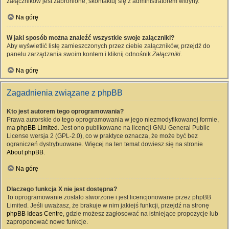
załączników jest zabronione, skontaktuj się z administratorem witryny.
Na górę
W jaki sposób można znaleźć wszystkie swoje załączniki?
Aby wyświetlić listę zamieszczonych przez ciebie załączników, przejdź do
panelu zarządzania swoim kontem i kliknij odnośnik
Załączniki
.
Na górę
Zagadnienia związane z phpBB
Kto jest autorem tego oprogramowania?
Prawa autorskie do tego oprogramowania w jego niezmodyfikowanej formie,
ma
phpBB Limited
. Jest ono publikowane na licencji GNU General Public
License wersja 2 (GPL-2.0), co w praktyce oznacza, że może być bez
ograniczeń dystrybuowane. Więcej na ten temat dowiesz się na stronie
About phpBB
.
Na górę
Dlaczego funkcja X nie jest dostępna?
To oprogramowanie zostało stworzone i jest licencjonowane przez phpBB
Limited. Jeśli uważasz, że brakuje w nim jakiejś funkcji, przejdź na stronę
phpBB Ideas Centre
, gdzie możesz zagłosować na istniejące propozycje lub
zaproponować nowe funkcje.