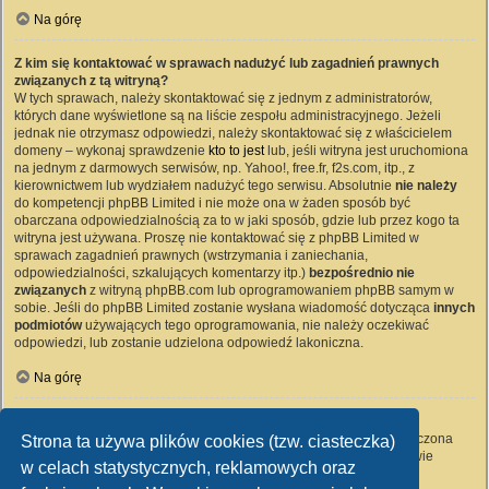
Na górę
Z kim się kontaktować w sprawach nadużyć lub zagadnień prawnych
związanych z tą witryną?
W tych sprawach, należy skontaktować się z jednym z administratorów,
których dane wyświetlone są na liście zespołu administracyjnego. Jeżeli
jednak nie otrzymasz odpowiedzi, należy skontaktować się z właścicielem
domeny – wykonaj sprawdzenie
kto to jest
lub, jeśli witryna jest uruchomiona
na jednym z darmowych serwisów, np. Yahoo!, free.fr, f2s.com, itp., z
kierownictwem lub wydziałem nadużyć tego serwisu. Absolutnie
nie należy
do kompetencji phpBB Limited i nie może ona w żaden sposób być
obarczana odpowiedzialnością za to w jaki sposób, gdzie lub przez kogo ta
witryna jest używana. Proszę nie kontaktować się z phpBB Limited w
sprawach zagadnień prawnych (wstrzymania i zaniechania,
odpowiedzialności, szkalujących komentarzy itp.)
bezpośrednio nie
związanych
z witryną phpBB.com lub oprogramowaniem phpBB samym w
sobie. Jeśli do phpBB Limited zostanie wysłana wiadomość dotycząca
innych
podmiotów
używających tego oprogramowania, nie należy oczekiwać
odpowiedzi, lub zostanie udzielona odpowiedź lakoniczna.
Na górę
Jak nawiązać kontakt z administratorem witryny?
Wszyscy użytkownicy witryny mogą używać – jeśli funkcja ta jest włączona
Strona ta używa plików cookies (tzw. ciasteczka)
przez administratora witryny – formularza „Kontakt z nami”. Członkowie
w celach statystycznych, reklamowych oraz
witryny mogą także używać odnośnika „Zespół administracyjny”.