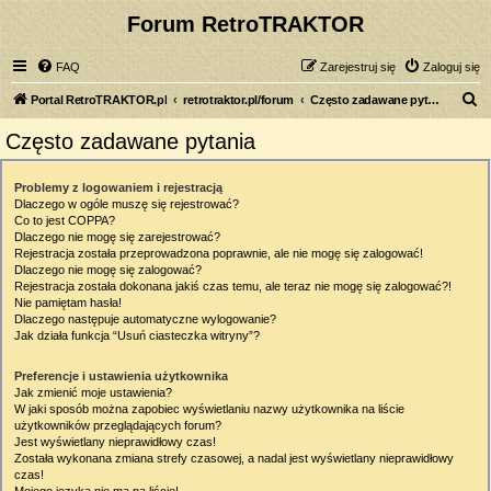
Forum RetroTRAKTOR
FAQ
Zarejestruj się
Zaloguj się
S
Portal RetroTRAKTOR.pl
retrotraktor.pl/forum
Często zadawane pytania
z
Często zadawane pytania
u
k
Problemy z logowaniem i rejestracją
Dlaczego w ogóle muszę się rejestrować?
a
Co to jest COPPA?
j
Dlaczego nie mogę się zarejestrować?
Rejestracja została przeprowadzona poprawnie, ale nie mogę się zalogować!
Dlaczego nie mogę się zalogować?
Rejestracja została dokonana jakiś czas temu, ale teraz nie mogę się zalogować?!
Nie pamiętam hasła!
Dlaczego następuje automatyczne wylogowanie?
Jak działa funkcja “Usuń ciasteczka witryny”?
Preferencje i ustawienia użytkownika
Jak zmienić moje ustawienia?
W jaki sposób można zapobiec wyświetlaniu nazwy użytkownika na liście
użytkowników przeglądających forum?
Jest wyświetlany nieprawidłowy czas!
Została wykonana zmiana strefy czasowej, a nadal jest wyświetlany nieprawidłowy
czas!