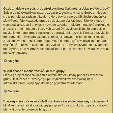
Gdzie znajduje się spis grup użytkowników i jak można dołączyć do grupy?
Spis grup użytkowników można zobaczyć, otwierając kartę
Grupy
znajdującą
się w panelu zarządzania kontem, który otwiera się po kliknięciu odnośnika
Moje konto
. Nie wszystkie grupy są dostępne dla każdego. Niektóre mogą
wymagać akceptacji przyjęcia nowego członka, niektóre mogą być zamknięte,
a jeszcze inne mogą mieć ukrytych członków. Użytkownik może poprosić o
przyjęcie do danej grupy, naciskając odpowiedni przycisk. Prośba o przyjęcie
do grupy, która wymaga akceptacji przyjęcia nowego członka, musi zostać
zaakceptowana przez lidera grupy. Może on poprosić użytkownika o podanie
wyjaśnień, dlaczego chce on dołączyć do tej grupy. W przypadku otrzymania
negatywnej decyzji proszę nie nękać lidera grupy pytaniami – widocznie miał
on swoje powody.
Na górę
W jaki sposób można zostać liderem grupy?
Lidera grupy zazwyczaj mianuje administrator witryny podczas tworzenia
grupy. Jeśli chcesz utworzyć grupę użytkowników, skontaktuj się z
administratorem, wysyłając do niego prywatną wiadomość.
Na górę
Dlaczego niektóre nazwy użytkowników są wyświetlane innymi kolorami?
Możliwe, że administrator witryny przypisał kolor członkom grupy, aby ułatwić
identyfikowanie członków tej grupy.