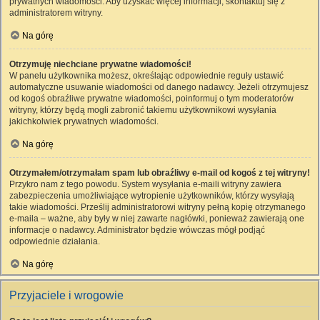
prywatnych wiadomości. Aby uzyskać więcej informacji, skontaktuj się z
administratorem witryny.
Na górę
Otrzymuję niechciane prywatne wiadomości!
W panelu użytkownika możesz, określając odpowiednie reguły ustawić
automatyczne usuwanie wiadomości od danego nadawcy. Jeżeli otrzymujesz
od kogoś obraźliwe prywatne wiadomości, poinformuj o tym moderatorów
witryny, którzy będą mogli zabronić takiemu użytkownikowi wysyłania
jakichkolwiek prywatnych wiadomości.
Na górę
Otrzymałem/otrzymałam spam lub obraźliwy e-mail od kogoś z tej witryny!
Przykro nam z tego powodu. System wysyłania e-maili witryny zawiera
zabezpieczenia umożliwiające wytropienie użytkowników, którzy wysyłają
takie wiadomości. Prześlij administratorowi witryny pełną kopię otrzymanego
e-maila – ważne, aby były w niej zawarte nagłówki, ponieważ zawierają one
informacje o nadawcy. Administrator będzie wówczas mógł podjąć
odpowiednie działania.
Na górę
Przyjaciele i wrogowie