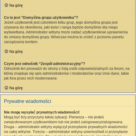
Na górę
Co to jest “Domyślna grupa użytkownika”?
Jeżeli użytkownik jest członkiem kilku grup, jego domyślna grupa jest
używana do określenia, jaki kolor i ranga będzie domyślnie dla niego
wyświetlana. Administrator witryny może nadać użytkownikowi uprawnienia
do zmiany domyślnej grupy. Wówczas można to zrobić z poziomu panelu
zarządzania kontem.
Na górę
Czym jest odnośnik “Zespół administracyjny”?
Odnośnik ten prowadzi do strony z listą osób odpowiedzialnych za forum, na
której znajduje się spis administratorów i moderatorów oraz inne dane, takie
jak fora przez nich moderowane.
Na górę
Prywatne wiadomości
Nie mogę wysyłać prywatnych wiadomości!
Mogą być trzy przyczyny takiej sytuacji. Pierwsza – nie jesteś
zarejestrowanym użytkownikiem lub nie jesteś zalogowany/zalogowana.
Druga – administrator witryny wyłączył przesyłanie prywatnych wiadomości
na całej witrynie. Trzecia – administrator witryny uniemożliwił ci przesyłanie