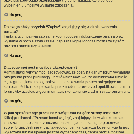
przycisku spowoduje przeniesienie cię do formularza, który po jego
wypełnieniu umożliwi wysłanie zgłoszenia.
Na górę
Do czego służy przycisk “Zapisz” znajdujący się w oknie tworzenia
tematu?
Funkcja ta umożliwia zapisanie kopii roboczej i dokończenie pisania oraz
wysłanie w późniejszym czasie. Zapisaną kopię roboczą można wczytać z
poziomu panelu użytkownika.
Na górę
Dlaczego mój post musi być akceptowany?
Administrator witryny mógł zadecydować, że posty na danym forum wymagają
przejrzenia przed publikacją. Jest również możliwe, że administrator umieścił
cię w grupie, która ma ograniczenia publikowania postów polegające na
konieczności ich akceptowania przez moderatorów przed opublikowaniem na
forum. Aby uzyskać więcej informacji, skontaktuj się z administratorem witryny.
Na górę
W jaki sposób mogę przesunąć swój temat na górę strony tematów?
Klikając odnośnik “Przesuń temat w górę”, znajdujący się w widoku tematu
zazwyczaj na dole strony, możesz przesunąć go na samą górę pierwszej
strony forum. Jeśli nie widać takiego odnośnika, oznacza to, że funkcja ta jest
wyłączona lub nie upłynął jeszcze wymagany czas, zanim będzie możliwe