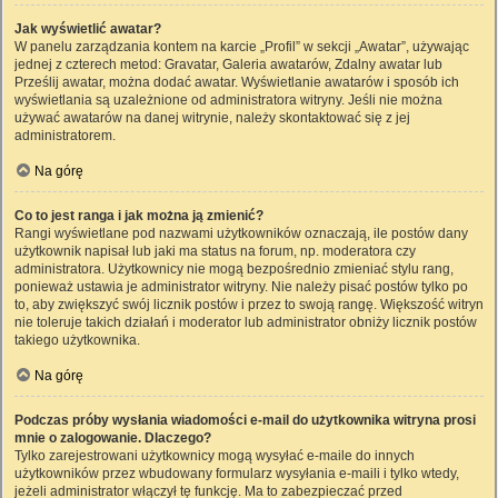
Jak wyświetlić awatar?
W panelu zarządzania kontem na karcie „Profil” w sekcji „Awatar”, używając
jednej z czterech metod: Gravatar, Galeria awatarów, Zdalny awatar lub
Prześlij awatar, można dodać awatar. Wyświetlanie awatarów i sposób ich
wyświetlania są uzależnione od administratora witryny. Jeśli nie można
używać awatarów na danej witrynie, należy skontaktować się z jej
administratorem.
Na górę
Co to jest ranga i jak można ją zmienić?
Rangi wyświetlane pod nazwami użytkowników oznaczają, ile postów dany
użytkownik napisał lub jaki ma status na forum, np. moderatora czy
administratora. Użytkownicy nie mogą bezpośrednio zmieniać stylu rang,
ponieważ ustawia je administrator witryny. Nie należy pisać postów tylko po
to, aby zwiększyć swój licznik postów i przez to swoją rangę. Większość witryn
nie toleruje takich działań i moderator lub administrator obniży licznik postów
takiego użytkownika.
Na górę
Podczas próby wysłania wiadomości e-mail do użytkownika witryna prosi
mnie o zalogowanie. Dlaczego?
Tylko zarejestrowani użytkownicy mogą wysyłać e-maile do innych
użytkowników przez wbudowany formularz wysyłania e-maili i tylko wtedy,
jeżeli administrator włączył tę funkcję. Ma to zabezpieczać przed