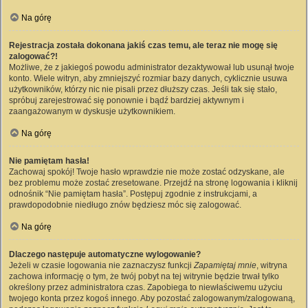
Na górę
Rejestracja została dokonana jakiś czas temu, ale teraz nie mogę się
zalogować?!
Możliwe, że z jakiegoś powodu administrator dezaktywował lub usunął twoje
konto. Wiele witryn, aby zmniejszyć rozmiar bazy danych, cyklicznie usuwa
użytkowników, którzy nic nie pisali przez dłuższy czas. Jeśli tak się stało,
spróbuj zarejestrować się ponownie i bądź bardziej aktywnym i
zaangażowanym w dyskusje użytkownikiem.
Na górę
Nie pamiętam hasła!
Zachowaj spokój! Twoje hasło wprawdzie nie może zostać odzyskane, ale
bez problemu może zostać zresetowane. Przejdź na stronę logowania i kliknij
odnośnik “Nie pamiętam hasła”. Postępuj zgodnie z instrukcjami, a
prawdopodobnie niedługo znów będziesz móc się zalogować.
Na górę
Dlaczego następuje automatyczne wylogowanie?
Jeżeli w czasie logowania nie zaznaczysz funkcji
Zapamiętaj mnie
, witryna
zachowa informację o tym, że twój pobyt na tej witrynie będzie trwał tylko
określony przez administratora czas. Zapobiega to niewłaściwemu użyciu
twojego konta przez kogoś innego. Aby pozostać zalogowanym/zalogowaną,