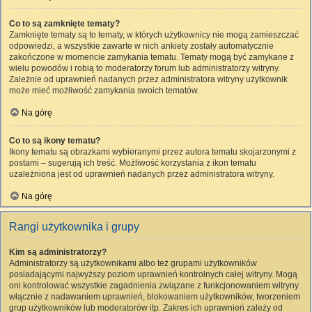
Co to są zamknięte tematy?
Zamknięte tematy są to tematy, w których użytkownicy nie mogą zamieszczać
odpowiedzi, a wszystkie zawarte w nich ankiety zostały automatycznie
zakończone w momencie zamykania tematu. Tematy mogą być zamykane z
wielu powodów i robią to moderatorzy forum lub administratorzy witryny.
Zależnie od uprawnień nadanych przez administratora witryny użytkownik
może mieć możliwość zamykania swoich tematów.
Na górę
Co to są ikony tematu?
Ikony tematu są obrazkami wybieranymi przez autora tematu skojarzonymi z
postami – sugerują ich treść. Możliwość korzystania z ikon tematu
uzależniona jest od uprawnień nadanych przez administratora witryny.
Na górę
Rangi użytkownika i grupy
Kim są administratorzy?
Administratorzy są użytkownikami albo też grupami użytkowników
posiadającymi najwyższy poziom uprawnień kontrolnych całej witryny. Mogą
oni kontrolować wszystkie zagadnienia związane z funkcjonowaniem witryny
włącznie z nadawaniem uprawnień, blokowaniem użytkowników, tworzeniem
grup użytkowników lub moderatorów itp. Zakres ich uprawnień zależy od