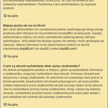
jest wyświetlany nieprawidłowo, oznacza to, że czas na serwerze jest
ustawiony nieprawidłowo. Poinformuj o tym administratora, by naprawił
problem.
Na górę
Mojego języka nie ma na liście!
Być może administrator nie zainstalował pakietu zawierającego twoją wersję
językową albo nikt jeszcze nie przetłumaczył phpBB3 na twój język. Zapytaj
administratora witryny czy może zainstalować pakiet językowy, którego
potrzebujesz. Jeśli pakiet dla twojego języka nie istnieje, może spróbujesz go
utworzyć. Więcej informacji na ten temat można znaleźć na stronie
internetowej
phpBB.pl
® lub phpBB Limited
phpBB.com
®
Na górę
Czym są obrazki wyświetlane obok nazwy użytkownika?
Na stronie przeglądania postów, w miejscu, gdzie są wyświetlane informacje
o użytkowniku, mogą być wyświetlane dwa obrazki. Pierwszy obrazek jest
skojarzony z rangą użytkownika. W zależności od używanego stylu jest on w
formie gwiazdek, kwadracików lub kropek pokazujących, jak dużo postów
zostało napisanych przez użytkownika lub jaki jest jego status na tej witrynie.
Jest on wyświetlany poniżej nazwy użytkownika. Drugi, zazwyczaj większy
obrazek, wyświetlany powyżej nazwy użytkownika jest znany jako awatar i
jest unikatowy lub osobisty dla każdego użytkownika.
Na górę