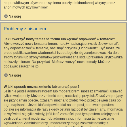
nieprawidłowym używaniem systemu poczty elektronicznej witryny przez
anonimowych użytkowników.
Na górę
Problemy z pisaniem
Jak utworzyć nowy temat na forum lub wysłać odpowiedź w temacie?
Aby utworzyć nowy temat na forum, należy nacisnąć przycisk „Nowy temat”,
aby odpowiedzieć w temacie, nacisnąć przycisk „Odpowiedz”. Być może, że
przed publikowaniem wiadomości trzeba będzie się zarejestrować. Na dole
strony forum lub strony tematów jest wyświetlana lista uprawnień użytkownika
na każdym forum. Na przykład: Możesz tworzyć nowe tematy, Możesz
dodawać załączniki itp.
Na górę
W jaki sposób można zmienić lub usunąć post?
Jeśli nie jesteś administratorem lub moderatorem, możesz zmieniać i usuwać
tylko swoje posty. Możesz zmienić post, naciskając przycisk
Zmień
znajdujący
się przy danym poście. Czasami można to zrobić tylko przez pewien czas po
jego napisaniu. Jeżeli ktoś odpowiedział na ten post, pod twoim postem
pojawi się informacja ile razy i kiedy ostatni raz post był zmieniany. Informacja
ta wyświetli się tylko wtedy, jeśli ktoś zamieścił pod tym postem kolejny post.
Jeśli post zmienił moderator lub administrator, informacja ta nie zostanie
wyświetlona. Administratorzy i moderatorzy mogą zostawić notatkę z