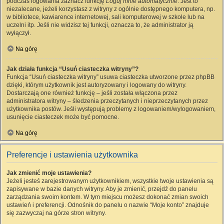
podczas logowania zaznacz funkcję
Loguj mnie automatycznie
. Jest to
niezalecane, jeżeli korzystasz z witryny z ogólnie dostępnego komputera, np.
w bibliotece, kawiarence internetowej, sali komputerowej w szkole lub na
uczelni itp. Jeśli nie widzisz tej funkcji, oznacza to, że administrator ją
wyłączył.
Na górę
Jak działa funkcja “Usuń ciasteczka witryny”?
Funkcja “Usuń ciasteczka witryny” usuwa ciasteczka utworzone przez phpBB
dzięki, którym użytkownik jest autoryzowany i logowany do witryny.
Dostarczają one również funkcję – jeśli została włączona przez
administratora witryny – śledzenia przeczytanych i nieprzeczytanych przez
użytkownika postów. Jeśli występują problemy z logowaniem/wylogowaniem,
usunięcie ciasteczek może być pomocne.
Na górę
Preferencje i ustawienia użytkownika
Jak zmienić moje ustawienia?
Jeżeli jesteś zarejestrowanym użytkownikiem, wszystkie twoje ustawienia są
zapisywane w bazie danych witryny. Aby je zmienić, przejdź do panelu
zarządzania swoim kontem. W tym miejscu możesz dokonać zmian swoich
ustawień i preferencji. Odnośnik do panelu o nazwie “Moje konto” znajduje
się zazwyczaj na górze stron witryny.