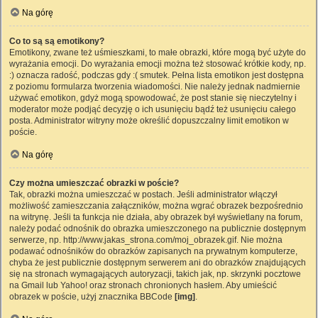
Na górę
Co to są są emotikony?
Emotikony, zwane też uśmieszkami, to małe obrazki, które mogą być użyte do
wyrażania emocji. Do wyrażania emocji można też stosować krótkie kody, np.
:) oznacza radość, podczas gdy :( smutek. Pełna lista emotikon jest dostępna
z poziomu formularza tworzenia wiadomości. Nie należy jednak nadmiernie
używać emotikon, gdyż mogą spowodować, że post stanie się nieczytelny i
moderator może podjąć decyzję o ich usunięciu bądź też usunięciu całego
posta. Administrator witryny może określić dopuszczalny limit emotikon w
poście.
Na górę
Czy można umieszczać obrazki w poście?
Tak, obrazki można umieszczać w postach. Jeśli administrator włączył
możliwość zamieszczania załączników, można wgrać obrazek bezpośrednio
na witrynę. Jeśli ta funkcja nie działa, aby obrazek był wyświetlany na forum,
należy podać odnośnik do obrazka umieszczonego na publicznie dostępnym
serwerze, np. http://www.jakas_strona.com/moj_obrazek.gif. Nie można
podawać odnośników do obrazków zapisanych na prywatnym komputerze,
chyba że jest publicznie dostępnym serwerem ani do obrazków znajdujących
się na stronach wymagających autoryzacji, takich jak, np. skrzynki pocztowe
na Gmail lub Yahoo! oraz stronach chronionych hasłem. Aby umieścić
obrazek w poście, użyj znacznika BBCode
[img]
.