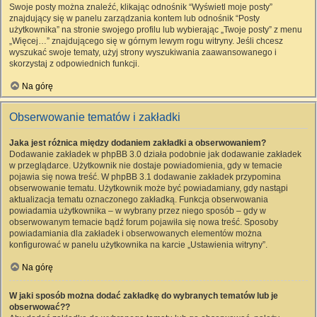
Swoje posty można znaleźć, klikając odnośnik “Wyświetl moje posty”
znajdujący się w panelu zarządzania kontem lub odnośnik “Posty
użytkownika” na stronie swojego profilu lub wybierając „Twoje posty” z menu
„Więcej…” znajdującego się w górnym lewym rogu witryny. Jeśli chcesz
wyszukać swoje tematy, użyj strony wyszukiwania zaawansowanego i
skorzystaj z odpowiednich funkcji.
Na górę
Obserwowanie tematów i zakładki
Jaka jest różnica między dodaniem zakładki a obserwowaniem?
Dodawanie zakładek w phpBB 3.0 działa podobnie jak dodawanie zakładek
w przeglądarce. Użytkownik nie dostaje powiadomienia, gdy w temacie
pojawia się nowa treść. W phpBB 3.1 dodawanie zakładek przypomina
obserwowanie tematu. Użytkownik może być powiadamiany, gdy nastąpi
aktualizacja tematu oznaczonego zakładką. Funkcja obserwowania
powiadamia użytkownika – w wybrany przez niego sposób – gdy w
obserwowanym temacie bądź forum pojawiła się nowa treść. Sposoby
powiadamiania dla zakładek i obserwowanych elementów można
konfigurować w panelu użytkownika na karcie „Ustawienia witryny”.
Na górę
W jaki sposób można dodać zakładkę do wybranych tematów lub je
obserwować??