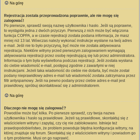
Na górę
Rejestracja została przeprowadzona poprawnie, ale nie mogę się
zalogować!
Po pierwsze, sprawdź swoją nazwę użytkownika i hasło. Jeśli są poprawne,
to wystąpiła jedna z dwóch przyczyn. Pierwszą z nich może być włączona
funkcja COPPA, a w czasie rejestracji została podana informacja, że masz
mniej niż 13 lat. Wówczas należy wykonać instrukcje wysłane na twój adres
e-mail. Jeśli nie to było przyczyną, być może nie została aktywowana
rejestracja. Niektóre witryny przed pierwszym zalogowaniem wymagają
aktywowania rejestracji przez osobę rejestrującą się lub przez administratora.
Informacja o tym była wyświetlona podczas rejestracji. Jeśli została wysłana
do ciebie wiadomość e-mail, postępuj zgodnie z zawartymi w niej
instrukcjami. Jeżeli taka wiadomość do ciebie nie dotarła, być może został
podany nieprawidłowy adres e-mail lub wiadomość została zatrzymana przez
filtr antyspamowy. Jeśli na pewno podany przez ciebie adres e-mail jest
prawidłowy, spróbuj skontaktować się z administratorem.
Na górę
Dlaczego nie mogę się zalogować?
Powodów może być kilka. Po pierwsze sprawdź, czy twoja nazwa
użytkownika i hasło są prawidłowe. Jeżeli są prawidłowe, skontaktuj się z
właścicielem witryny i zapytaj, czy cię nie zablokowano. Istnieje też
prawdopodobieństwo, że problem powoduje błędna konfiguracja witryny, na
której znajduje się forum. Skontaktuj się z właścicielem witryny i powiadom go
o tym problemie. Musi on go naprawić.