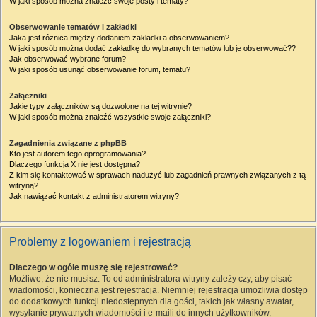
W jaki sposób można znaleźć swoje posty i tematy?
Obserwowanie tematów i zakładki
Jaka jest różnica między dodaniem zakładki a obserwowaniem?
W jaki sposób można dodać zakładkę do wybranych tematów lub je obserwować??
Jak obserwować wybrane forum?
W jaki sposób usunąć obserwowanie forum, tematu?
Załączniki
Jakie typy załączników są dozwolone na tej witrynie?
W jaki sposób można znaleźć wszystkie swoje załączniki?
Zagadnienia związane z phpBB
Kto jest autorem tego oprogramowania?
Dlaczego funkcja X nie jest dostępna?
Z kim się kontaktować w sprawach nadużyć lub zagadnień prawnych związanych z tą
witryną?
Jak nawiązać kontakt z administratorem witryny?
Problemy z logowaniem i rejestracją
Dlaczego w ogóle muszę się rejestrować?
Możliwe, że nie musisz. To od administratora witryny zależy czy, aby pisać
wiadomości, konieczna jest rejestracja. Niemniej rejestracja umożliwia dostęp
do dodatkowych funkcji niedostępnych dla gości, takich jak własny awatar,
wysyłanie prywatnych wiadomości i e-maili do innych użytkowników,