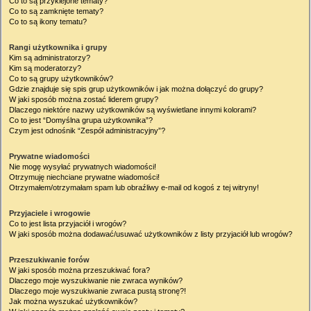
Co to są przyklejone tematy?
Co to są zamknięte tematy?
Co to są ikony tematu?
Rangi użytkownika i grupy
Kim są administratorzy?
Kim są moderatorzy?
Co to są grupy użytkowników?
Gdzie znajduje się spis grup użytkowników i jak można dołączyć do grupy?
W jaki sposób można zostać liderem grupy?
Dlaczego niektóre nazwy użytkowników są wyświetlane innymi kolorami?
Co to jest “Domyślna grupa użytkownika”?
Czym jest odnośnik “Zespół administracyjny”?
Prywatne wiadomości
Nie mogę wysyłać prywatnych wiadomości!
Otrzymuję niechciane prywatne wiadomości!
Otrzymałem/otrzymałam spam lub obraźliwy e-mail od kogoś z tej witryny!
Przyjaciele i wrogowie
Co to jest lista przyjaciół i wrogów?
W jaki sposób można dodawać/usuwać użytkowników z listy przyjaciół lub wrogów?
Przeszukiwanie forów
W jaki sposób można przeszukiwać fora?
Dlaczego moje wyszukiwanie nie zwraca wyników?
Dlaczego moje wyszukiwanie zwraca pustą stronę?!
Jak można wyszukać użytkowników?