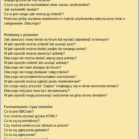
Mojego języka nie ma na liście!
Czym są obrazki wyświetlane obok nazwy użytkownika?
Jak wyświetlić awatar?
Co to jest ranga i jak można ją zmienić?
Podczas próby wysłania wiadomości e-mail do użytkownika witryna prosi mnie o
zalogowanie. Dlaczego?
Problemy z pisaniem
Jak utworzyć nowy temat na forum lub wysłać odpowiedź w temacie?
W jaki sposób można zmienić lub usunąć post?
W jaki sposób można dodać podpis do swojego posta?
W jaki sposób można utworzyć ankietę?
Dlaczego nie można dodać więcej opcji ankiety?
W jaki sposób zmienić lub usunąć ankietę?
Dlaczego nie mam dostępu do forum?
Dlaczego nie mogę dodawać załączników?
Dlaczego otrzymałem/otrzymałam ostrzeżenie?
W jaki sposób można zgłosić posty moderatorowi?
Do czego służy przycisk “Zapisz” znajdujący się w oknie tworzenia tematu?
Dlaczego mój post musi być akceptowany?
W jaki sposób mogę przesunąć swój temat na górę strony tematów?
Formatowanie i typy tematów
Co to jest BBCode?
Czy można używać języka HTML?
Co to są są emotikony?
Czy można umieszczać obrazki w poście?
Co to są ogłoszenia globalne?
Co to są ogłoszenia?