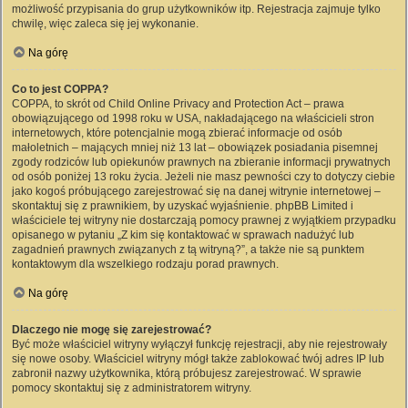
możliwość przypisania do grup użytkowników itp. Rejestracja zajmuje tylko
chwilę, więc zaleca się jej wykonanie.
Na górę
Co to jest COPPA?
COPPA, to skrót od Child Online Privacy and Protection Act – prawa
obowiązującego od 1998 roku w USA, nakładającego na właścicieli stron
internetowych, które potencjalnie mogą zbierać informacje od osób
małoletnich – mających mniej niż 13 lat – obowiązek posiadania pisemnej
zgody rodziców lub opiekunów prawnych na zbieranie informacji prywatnych
od osób poniżej 13 roku życia. Jeżeli nie masz pewności czy to dotyczy ciebie
jako kogoś próbującego zarejestrować się na danej witrynie internetowej –
skontaktuj się z prawnikiem, by uzyskać wyjaśnienie. phpBB Limited i
właściciele tej witryny nie dostarczają pomocy prawnej z wyjątkiem przypadku
opisanego w pytaniu „Z kim się kontaktować w sprawach nadużyć lub
zagadnień prawnych związanych z tą witryną?”, a także nie są punktem
kontaktowym dla wszelkiego rodzaju porad prawnych.
Na górę
Dlaczego nie mogę się zarejestrować?
Być może właściciel witryny wyłączył funkcję rejestracji, aby nie rejestrowały
się nowe osoby. Właściciel witryny mógł także zablokować twój adres IP lub
zabronił nazwy użytkownika, którą próbujesz zarejestrować. W sprawie
pomocy skontaktuj się z administratorem witryny.