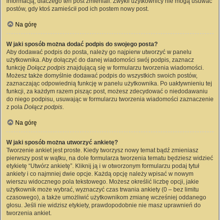
informacją, dlaczego ten post zmieniali. Zwykli użytkownicy nie mogą usuwać
postów, gdy ktoś zamieścił pod ich postem nowy post.
Na górę
W jaki sposób można dodać podpis do swojego posta?
Aby dodawać podpis do posta, należy go najpierw utworzyć w panelu
użytkownika. Aby dołączyć do danej wiadomości swój podpis, zaznacz
funkcję
Dołącz podpis
znajdującą się w formularzu tworzenia wiadomości.
Możesz także domyślnie dodawać podpis do wszystkich swoich postów,
zaznaczając odpowiednią funkcję w panelu użytkownika. Po uaktywnieniu tej
funkcji, za każdym razem pisząc post, możesz zdecydować o niedodawaniu
do niego podpisu, usuwając w formularzu tworzenia wiadomości zaznaczenie
z pola
Dołącz podpis
.
Na górę
W jaki sposób można utworzyć ankietę?
Tworzenie ankiet jest proste. Kiedy tworzysz nowy temat bądź zmieniasz
pierwszy post w wątku, na dole formularza tworzenia tematu będziesz widzieć
etykietę “Utwórz ankietę”. Kliknij ją i w otworzonym formularzu podaj tytuł
ankiety i co najmniej dwie opcje. Każdą opcję należy wpisać w nowym
wierszu widocznego pola tekstowego. Możesz określić liczbę opcji, jakie
użytkownik może wybrać, wyznaczyć czas trwania ankiety (0 – bez limitu
czasowego), a także umożliwić użytkownikom zmianę wcześniej oddanego
głosu. Jeśli nie widzisz etykiety, prawdopodobnie nie masz uprawnień do
tworzenia ankiet.