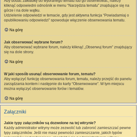
Aby dodać zakładkę do wybranego tematu lub go obserwować, należy
kliknąć odpowiedni odnośnik w menu “Narzędzia tematu” znajdujące się na
górze i na dole wątku.
Udzielenie odpowiedzi w temacie, gdy jest aktywna funkcja “Powiadamiaj o
opublikowaniu odpowiedzi” spowoduje włączenie obserwowania tematu.
Na górę
Jak obserwować wybrane forum?
Aby obserwować wybrane forum, należy kliknąć „Obserwuj forum” znajdujący
się na dole strony.
Na górę
W jaki sposób usunąć obserwowanie forum, tematu?
Aby wyłączyć funkcję obserwowania forum, tematu, należy przejść do panelu
zarządzania kontem i następnie do karty “Obserwowane”. W tym miejscu
można wyłączyć obserwowanie forów i tematów.
Na górę
Załączniki
Jakie typy załączników są dozwolone na tej witrynie?
Każdy administrator witryny może zezwolić lub zabronić zamieszczać pewne
typy załączników. Jeśli nie masz pewności zamieszczanie, jakich typów