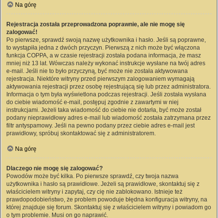
Na górę
Rejestracja została przeprowadzona poprawnie, ale nie mogę się
zalogować!
Po pierwsze, sprawdź swoją nazwę użytkownika i hasło. Jeśli są poprawne,
to wystąpiła jedna z dwóch przyczyn. Pierwszą z nich może być włączona
funkcja COPPA, a w czasie rejestracji została podana informacja, że masz
mniej niż 13 lat. Wówczas należy wykonać instrukcje wysłane na twój adres
e-mail. Jeśli nie to było przyczyną, być może nie została aktywowana
rejestracja. Niektóre witryny przed pierwszym zalogowaniem wymagają
aktywowania rejestracji przez osobę rejestrującą się lub przez administratora.
Informacja o tym była wyświetlona podczas rejestracji. Jeśli została wysłana
do ciebie wiadomość e-mail, postępuj zgodnie z zawartymi w niej
instrukcjami. Jeżeli taka wiadomość do ciebie nie dotarła, być może został
podany nieprawidłowy adres e-mail lub wiadomość została zatrzymana przez
filtr antyspamowy. Jeśli na pewno podany przez ciebie adres e-mail jest
prawidłowy, spróbuj skontaktować się z administratorem.
Na górę
Dlaczego nie mogę się zalogować?
Powodów może być kilka. Po pierwsze sprawdź, czy twoja nazwa
użytkownika i hasło są prawidłowe. Jeżeli są prawidłowe, skontaktuj się z
właścicielem witryny i zapytaj, czy cię nie zablokowano. Istnieje też
prawdopodobieństwo, że problem powoduje błędna konfiguracja witryny, na
której znajduje się forum. Skontaktuj się z właścicielem witryny i powiadom go
o tym problemie. Musi on go naprawić.