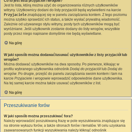
Co to jest lista przyjaciół i wrogów?
Jest to lista, którą można użyć do organizowania różnych użytkowników
witryny. Użytkownicy dodani do listy przyjaciół będą wyświetleni na karcie
Przyjaciele
znajdującej się w panelu zarządzania kontem. Z tego poziomu
można szybko sprawdzić ich status, a także wysłać prywatną wiadomość.
Zależnie od używanego stylu witryny, posty tych użytkowników mogą być
wyróżniane. Jeśli użytkownik zostanie dodany do listy wrogów, wszystkie
posty przez niego napisane domyślnie nie będą wyświetlane.
Na górę
W jaki sposób można dodawać/usuwać użytkowników z listy przyjaciół lub
wrogów?
Można dodawać użytkowników na dwa sposoby. Po pierwsze, klikając w
profilu wybranego użytkownika odnośnik
Dodaj do przyjaciół
lub
Dodaj do
wrogów
. Po drugie, przejść do panelu zarządzania swoim kontem i tam na
karcie
Przyjaciele i wrogowie
wprowadzić odpowiednie dane użytkownika.
Na tej samej karcie można także usuwać użytkowników z list.
Na górę
Przeszukiwanie forów
W jaki sposób można przeszukiwać fora?
Należy wprowadzić poszukiwaną frazę w pole wyszukiwania znajdujące się
na stronie wykazu forów, a także stronach forów i tematów. W celu uzyskania
zaawansowanych funkcji wyszukiwania należy kliknąć odnośnik