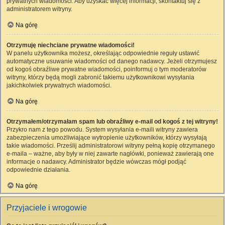
prywatnych wiadomości. Aby uzyskać więcej informacji, skontaktuj się z
administratorem witryny.
Na górę
Otrzymuję niechciane prywatne wiadomości!
W panelu użytkownika możesz, określając odpowiednie reguły ustawić
automatyczne usuwanie wiadomości od danego nadawcy. Jeżeli otrzymujesz
od kogoś obraźliwe prywatne wiadomości, poinformuj o tym moderatorów
witryny, którzy będą mogli zabronić takiemu użytkownikowi wysyłania
jakichkolwiek prywatnych wiadomości.
Na górę
Otrzymałem/otrzymałam spam lub obraźliwy e-mail od kogoś z tej witryny!
Przykro nam z tego powodu. System wysyłania e-maili witryny zawiera
zabezpieczenia umożliwiające wytropienie użytkowników, którzy wysyłają
takie wiadomości. Prześlij administratorowi witryny pełną kopię otrzymanego
e-maila – ważne, aby były w niej zawarte nagłówki, ponieważ zawierają one
informacje o nadawcy. Administrator będzie wówczas mógł podjąć
odpowiednie działania.
Na górę
Przyjaciele i wrogowie