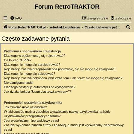
Forum RetroTRAKTOR
FAQ
Zarejestruj się
Zaloguj się
S
Portal RetroTRAKTOR.pl
retrotraktor.pl/forum
Często zadawane pytania
z
Często zadawane pytania
u
k
Problemy z logowaniem i rejestracją
Dlaczego w ogóle muszę się rejestrować?
a
Co to jest COPPA?
j
Dlaczego nie mogę się zarejestrować?
Rejestracja została przeprowadzona poprawnie, ale nie mogę się zalogować!
Dlaczego nie mogę się zalogować?
Rejestracja została dokonana jakiś czas temu, ale teraz nie mogę się zalogować?!
Nie pamiętam hasła!
Dlaczego następuje automatyczne wylogowanie?
Jak działa funkcja “Usuń ciasteczka witryny”?
Preferencje i ustawienia użytkownika
Jak zmienić moje ustawienia?
W jaki sposób można zapobiec wyświetlaniu nazwy użytkownika na liście
użytkowników przeglądających forum?
Jest wyświetlany nieprawidłowy czas!
Została wykonana zmiana strefy czasowej, a nadal jest wyświetlany nieprawidłowy
czas!