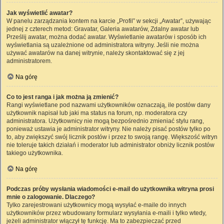
Jak wyświetlić awatar?
W panelu zarządzania kontem na karcie „Profil” w sekcji „Awatar”, używając
jednej z czterech metod: Gravatar, Galeria awatarów, Zdalny awatar lub
Prześlij awatar, można dodać awatar. Wyświetlanie awatarów i sposób ich
wyświetlania są uzależnione od administratora witryny. Jeśli nie można
używać awatarów na danej witrynie, należy skontaktować się z jej
administratorem.
Na górę
Co to jest ranga i jak można ją zmienić?
Rangi wyświetlane pod nazwami użytkowników oznaczają, ile postów dany
użytkownik napisał lub jaki ma status na forum, np. moderatora czy
administratora. Użytkownicy nie mogą bezpośrednio zmieniać stylu rang,
ponieważ ustawia je administrator witryny. Nie należy pisać postów tylko po
to, aby zwiększyć swój licznik postów i przez to swoją rangę. Większość witryn
nie toleruje takich działań i moderator lub administrator obniży licznik postów
takiego użytkownika.
Na górę
Podczas próby wysłania wiadomości e-mail do użytkownika witryna prosi
mnie o zalogowanie. Dlaczego?
Tylko zarejestrowani użytkownicy mogą wysyłać e-maile do innych
użytkowników przez wbudowany formularz wysyłania e-maili i tylko wtedy,
jeżeli administrator włączył tę funkcję. Ma to zabezpieczać przed