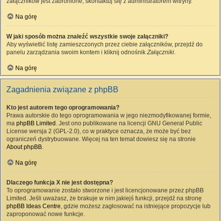
załączników jest zabronione, skontaktuj się z administratorem witryny.
Na górę
W jaki sposób można znaleźć wszystkie swoje załączniki?
Aby wyświetlić listę zamieszczonych przez ciebie załączników, przejdź do
panelu zarządzania swoim kontem i kliknij odnośnik
Załączniki
.
Na górę
Zagadnienia związane z phpBB
Kto jest autorem tego oprogramowania?
Prawa autorskie do tego oprogramowania w jego niezmodyfikowanej formie,
ma
phpBB Limited
. Jest ono publikowane na licencji GNU General Public
License wersja 2 (GPL-2.0), co w praktyce oznacza, że może być bez
ograniczeń dystrybuowane. Więcej na ten temat dowiesz się na stronie
About phpBB
.
Na górę
Dlaczego funkcja X nie jest dostępna?
To oprogramowanie zostało stworzone i jest licencjonowane przez phpBB
Limited. Jeśli uważasz, że brakuje w nim jakiejś funkcji, przejdź na stronę
phpBB Ideas Centre
, gdzie możesz zagłosować na istniejące propozycje lub
zaproponować nowe funkcje.