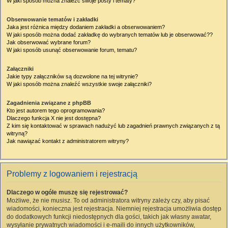
W jaki sposób można znaleźć swoje posty i tematy?
Obserwowanie tematów i zakładki
Jaka jest różnica między dodaniem zakładki a obserwowaniem?
W jaki sposób można dodać zakładkę do wybranych tematów lub je obserwować??
Jak obserwować wybrane forum?
W jaki sposób usunąć obserwowanie forum, tematu?
Załączniki
Jakie typy załączników są dozwolone na tej witrynie?
W jaki sposób można znaleźć wszystkie swoje załączniki?
Zagadnienia związane z phpBB
Kto jest autorem tego oprogramowania?
Dlaczego funkcja X nie jest dostępna?
Z kim się kontaktować w sprawach nadużyć lub zagadnień prawnych związanych z tą
witryną?
Jak nawiązać kontakt z administratorem witryny?
Problemy z logowaniem i rejestracją
Dlaczego w ogóle muszę się rejestrować?
Możliwe, że nie musisz. To od administratora witryny zależy czy, aby pisać
wiadomości, konieczna jest rejestracja. Niemniej rejestracja umożliwia dostęp
do dodatkowych funkcji niedostępnych dla gości, takich jak własny awatar,
wysyłanie prywatnych wiadomości i e-maili do innych użytkowników,