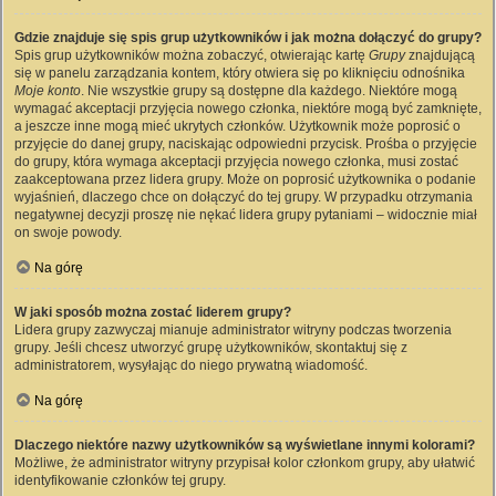
Gdzie znajduje się spis grup użytkowników i jak można dołączyć do grupy?
Spis grup użytkowników można zobaczyć, otwierając kartę
Grupy
znajdującą
się w panelu zarządzania kontem, który otwiera się po kliknięciu odnośnika
Moje konto
. Nie wszystkie grupy są dostępne dla każdego. Niektóre mogą
wymagać akceptacji przyjęcia nowego członka, niektóre mogą być zamknięte,
a jeszcze inne mogą mieć ukrytych członków. Użytkownik może poprosić o
przyjęcie do danej grupy, naciskając odpowiedni przycisk. Prośba o przyjęcie
do grupy, która wymaga akceptacji przyjęcia nowego członka, musi zostać
zaakceptowana przez lidera grupy. Może on poprosić użytkownika o podanie
wyjaśnień, dlaczego chce on dołączyć do tej grupy. W przypadku otrzymania
negatywnej decyzji proszę nie nękać lidera grupy pytaniami – widocznie miał
on swoje powody.
Na górę
W jaki sposób można zostać liderem grupy?
Lidera grupy zazwyczaj mianuje administrator witryny podczas tworzenia
grupy. Jeśli chcesz utworzyć grupę użytkowników, skontaktuj się z
administratorem, wysyłając do niego prywatną wiadomość.
Na górę
Dlaczego niektóre nazwy użytkowników są wyświetlane innymi kolorami?
Możliwe, że administrator witryny przypisał kolor członkom grupy, aby ułatwić
identyfikowanie członków tej grupy.