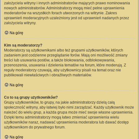
założyciela witryny i innych administratorów mających prawo nominowania
nowych administratorów. Administratorzy mogą mieć pełne uprawnienia
moderatorów na wszystkich forach utworzonych na witrynie. Zakres
uprawnień moderacyjnych uzależniony jest od uprawnień nadanych przez
założyciela witryny.
Na górę
Kim są moderatorzy?
Moderatorzy są użytkownikami albo też grupami użytkowników, których
zadaniem jest codzienne przeglądanie forów. Mają oni możliwość zmiany
treści lub usuwania postów, a także blokowania, odblokowywania,
przenoszenia, usuwania i dzielenia tematów na forum, które moderują. Z
reguły moderatorzy czuwają, aby użytkownicy pisali na temat oraz nie
publikowali niewłaściwych i obraźliwych materiałów.
Na górę
Co to są grupy użytkowników?
Grupy użytkowników, to grupy, na jakie administratorzy dzielą całą
społeczność witryny, aby łatwiej było nimi zarządzać. Każdy użytkownik może
należeć do wielu grup, a każda grupa może mieć swoje własne uprawnienia.
Dzięki temu administratorzy mogą łatwo zmieniać uprawnienia wielu
użytkowników naraz, nadawać uprawnienia moderatora lub dawać dostęp
użytkownikom do prywatnego forum.
Na górę