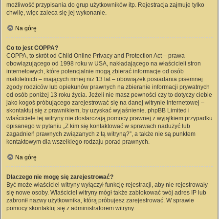
możliwość przypisania do grup użytkowników itp. Rejestracja zajmuje tylko
chwilę, więc zaleca się jej wykonanie.
Na górę
Co to jest COPPA?
COPPA, to skrót od Child Online Privacy and Protection Act – prawa
obowiązującego od 1998 roku w USA, nakładającego na właścicieli stron
internetowych, które potencjalnie mogą zbierać informacje od osób
małoletnich – mających mniej niż 13 lat – obowiązek posiadania pisemnej
zgody rodziców lub opiekunów prawnych na zbieranie informacji prywatnych
od osób poniżej 13 roku życia. Jeżeli nie masz pewności czy to dotyczy ciebie
jako kogoś próbującego zarejestrować się na danej witrynie internetowej –
skontaktuj się z prawnikiem, by uzyskać wyjaśnienie. phpBB Limited i
właściciele tej witryny nie dostarczają pomocy prawnej z wyjątkiem przypadku
opisanego w pytaniu „Z kim się kontaktować w sprawach nadużyć lub
zagadnień prawnych związanych z tą witryną?”, a także nie są punktem
kontaktowym dla wszelkiego rodzaju porad prawnych.
Na górę
Dlaczego nie mogę się zarejestrować?
Być może właściciel witryny wyłączył funkcję rejestracji, aby nie rejestrowały
się nowe osoby. Właściciel witryny mógł także zablokować twój adres IP lub
zabronił nazwy użytkownika, którą próbujesz zarejestrować. W sprawie
pomocy skontaktuj się z administratorem witryny.