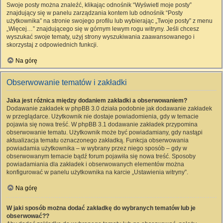
Swoje posty można znaleźć, klikając odnośnik “Wyświetl moje posty”
znajdujący się w panelu zarządzania kontem lub odnośnik “Posty
użytkownika” na stronie swojego profilu lub wybierając „Twoje posty” z menu
„Więcej…” znajdującego się w górnym lewym rogu witryny. Jeśli chcesz
wyszukać swoje tematy, użyj strony wyszukiwania zaawansowanego i
skorzystaj z odpowiednich funkcji.
Na górę
Obserwowanie tematów i zakładki
Jaka jest różnica między dodaniem zakładki a obserwowaniem?
Dodawanie zakładek w phpBB 3.0 działa podobnie jak dodawanie zakładek
w przeglądarce. Użytkownik nie dostaje powiadomienia, gdy w temacie
pojawia się nowa treść. W phpBB 3.1 dodawanie zakładek przypomina
obserwowanie tematu. Użytkownik może być powiadamiany, gdy nastąpi
aktualizacja tematu oznaczonego zakładką. Funkcja obserwowania
powiadamia użytkownika – w wybrany przez niego sposób – gdy w
obserwowanym temacie bądź forum pojawiła się nowa treść. Sposoby
powiadamiania dla zakładek i obserwowanych elementów można
konfigurować w panelu użytkownika na karcie „Ustawienia witryny”.
Na górę
W jaki sposób można dodać zakładkę do wybranych tematów lub je
obserwować??