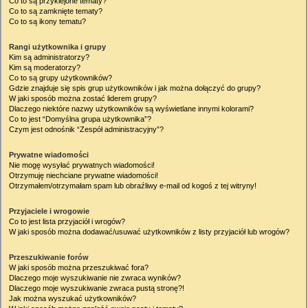
Co to są przyklejone tematy?
Co to są zamknięte tematy?
Co to są ikony tematu?
Rangi użytkownika i grupy
Kim są administratorzy?
Kim są moderatorzy?
Co to są grupy użytkowników?
Gdzie znajduje się spis grup użytkowników i jak można dołączyć do grupy?
W jaki sposób można zostać liderem grupy?
Dlaczego niektóre nazwy użytkowników są wyświetlane innymi kolorami?
Co to jest “Domyślna grupa użytkownika”?
Czym jest odnośnik “Zespół administracyjny”?
Prywatne wiadomości
Nie mogę wysyłać prywatnych wiadomości!
Otrzymuję niechciane prywatne wiadomości!
Otrzymałem/otrzymałam spam lub obraźliwy e-mail od kogoś z tej witryny!
Przyjaciele i wrogowie
Co to jest lista przyjaciół i wrogów?
W jaki sposób można dodawać/usuwać użytkowników z listy przyjaciół lub wrogów?
Przeszukiwanie forów
W jaki sposób można przeszukiwać fora?
Dlaczego moje wyszukiwanie nie zwraca wyników?
Dlaczego moje wyszukiwanie zwraca pustą stronę?!
Jak można wyszukać użytkowników?