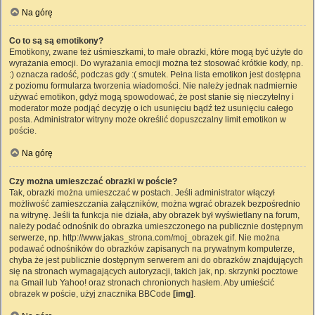
Na górę
Co to są są emotikony?
Emotikony, zwane też uśmieszkami, to małe obrazki, które mogą być użyte do
wyrażania emocji. Do wyrażania emocji można też stosować krótkie kody, np.
:) oznacza radość, podczas gdy :( smutek. Pełna lista emotikon jest dostępna
z poziomu formularza tworzenia wiadomości. Nie należy jednak nadmiernie
używać emotikon, gdyż mogą spowodować, że post stanie się nieczytelny i
moderator może podjąć decyzję o ich usunięciu bądź też usunięciu całego
posta. Administrator witryny może określić dopuszczalny limit emotikon w
poście.
Na górę
Czy można umieszczać obrazki w poście?
Tak, obrazki można umieszczać w postach. Jeśli administrator włączył
możliwość zamieszczania załączników, można wgrać obrazek bezpośrednio
na witrynę. Jeśli ta funkcja nie działa, aby obrazek był wyświetlany na forum,
należy podać odnośnik do obrazka umieszczonego na publicznie dostępnym
serwerze, np. http://www.jakas_strona.com/moj_obrazek.gif. Nie można
podawać odnośników do obrazków zapisanych na prywatnym komputerze,
chyba że jest publicznie dostępnym serwerem ani do obrazków znajdujących
się na stronach wymagających autoryzacji, takich jak, np. skrzynki pocztowe
na Gmail lub Yahoo! oraz stronach chronionych hasłem. Aby umieścić
obrazek w poście, użyj znacznika BBCode
[img]
.