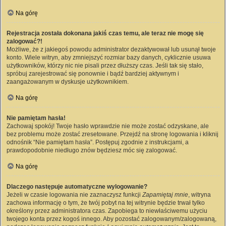
Na górę
Rejestracja została dokonana jakiś czas temu, ale teraz nie mogę się
zalogować?!
Możliwe, że z jakiegoś powodu administrator dezaktywował lub usunął twoje
konto. Wiele witryn, aby zmniejszyć rozmiar bazy danych, cyklicznie usuwa
użytkowników, którzy nic nie pisali przez dłuższy czas. Jeśli tak się stało,
spróbuj zarejestrować się ponownie i bądź bardziej aktywnym i
zaangażowanym w dyskusje użytkownikiem.
Na górę
Nie pamiętam hasła!
Zachowaj spokój! Twoje hasło wprawdzie nie może zostać odzyskane, ale
bez problemu może zostać zresetowane. Przejdź na stronę logowania i kliknij
odnośnik “Nie pamiętam hasła”. Postępuj zgodnie z instrukcjami, a
prawdopodobnie niedługo znów będziesz móc się zalogować.
Na górę
Dlaczego następuje automatyczne wylogowanie?
Jeżeli w czasie logowania nie zaznaczysz funkcji
Zapamiętaj mnie
, witryna
zachowa informację o tym, że twój pobyt na tej witrynie będzie trwał tylko
określony przez administratora czas. Zapobiega to niewłaściwemu użyciu
twojego konta przez kogoś innego. Aby pozostać zalogowanym/zalogowaną,