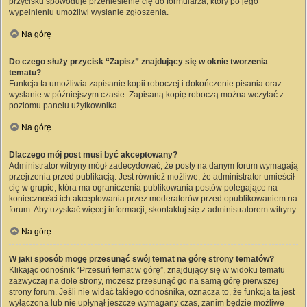
przycisku spowoduje przeniesienie cię do formularza, który po jego
wypełnieniu umożliwi wysłanie zgłoszenia.
Na górę
Do czego służy przycisk “Zapisz” znajdujący się w oknie tworzenia
tematu?
Funkcja ta umożliwia zapisanie kopii roboczej i dokończenie pisania oraz
wysłanie w późniejszym czasie. Zapisaną kopię roboczą można wczytać z
poziomu panelu użytkownika.
Na górę
Dlaczego mój post musi być akceptowany?
Administrator witryny mógł zadecydować, że posty na danym forum wymagają
przejrzenia przed publikacją. Jest również możliwe, że administrator umieścił
cię w grupie, która ma ograniczenia publikowania postów polegające na
konieczności ich akceptowania przez moderatorów przed opublikowaniem na
forum. Aby uzyskać więcej informacji, skontaktuj się z administratorem witryny.
Na górę
W jaki sposób mogę przesunąć swój temat na górę strony tematów?
Klikając odnośnik “Przesuń temat w górę”, znajdujący się w widoku tematu
zazwyczaj na dole strony, możesz przesunąć go na samą górę pierwszej
strony forum. Jeśli nie widać takiego odnośnika, oznacza to, że funkcja ta jest
wyłączona lub nie upłynął jeszcze wymagany czas, zanim będzie możliwe