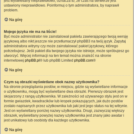
jest wyświetlany nieprawidłowo, oznacza to, że czas na serwerze jest
ustawiony nieprawidłowo. Poinformuj o tym administratora, by naprawił
problem.
Na górę
Mojego języka nie ma na liście!
Być może administrator nie zainstalował pakietu zawierającego twoją wersję
językową albo nikt jeszcze nie przetłumaczył phpBB3 na twój język. Zapytaj
administratora witryny czy może zainstalować pakiet językowy, którego
potrzebujesz. Jeśli pakiet dla twojego języka nie istnieje, może spróbujesz go
utworzyć. Więcej informacji na ten temat można znaleźć na stronie
internetowej
phpBB.pl
® lub phpBB Limited
phpBB.com
®
Na górę
Czym są obrazki wyświetlane obok nazwy użytkownika?
Na stronie przeglądania postów, w miejscu, gdzie są wyświetlane informacje
o użytkowniku, mogą być wyświetlane dwa obrazki. Pierwszy obrazek jest
skojarzony z rangą użytkownika. W zależności od używanego stylu jest on w
formie gwiazdek, kwadracików lub kropek pokazujących, jak dużo postów
zostało napisanych przez użytkownika lub jaki jest jego status na tej witrynie.
Jest on wyświetlany poniżej nazwy użytkownika. Drugi, zazwyczaj większy
obrazek, wyświetlany powyżej nazwy użytkownika jest znany jako awatar i
jest unikatowy lub osobisty dla każdego użytkownika.
Na górę