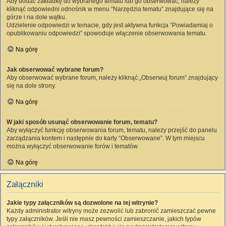
Aby dodać zakładkę do wybranego tematu lub go obserwować, należy
kliknąć odpowiedni odnośnik w menu “Narzędzia tematu” znajdujące się na
górze i na dole wątku.
Udzielenie odpowiedzi w temacie, gdy jest aktywna funkcja “Powiadamiaj o
opublikowaniu odpowiedzi” spowoduje włączenie obserwowania tematu.
Na górę
Jak obserwować wybrane forum?
Aby obserwować wybrane forum, należy kliknąć „Obserwuj forum” znajdujący
się na dole strony.
Na górę
W jaki sposób usunąć obserwowanie forum, tematu?
Aby wyłączyć funkcję obserwowania forum, tematu, należy przejść do panelu
zarządzania kontem i następnie do karty “Obserwowane”. W tym miejscu
można wyłączyć obserwowanie forów i tematów.
Na górę
Załączniki
Jakie typy załączników są dozwolone na tej witrynie?
Każdy administrator witryny może zezwolić lub zabronić zamieszczać pewne
typy załączników. Jeśli nie masz pewności zamieszczanie, jakich typów