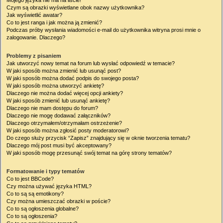
Mojego języka nie ma na liście!
Czym są obrazki wyświetlane obok nazwy użytkownika?
Jak wyświetlić awatar?
Co to jest ranga i jak można ją zmienić?
Podczas próby wysłania wiadomości e-mail do użytkownika witryna prosi mnie o
zalogowanie. Dlaczego?
Problemy z pisaniem
Jak utworzyć nowy temat na forum lub wysłać odpowiedź w temacie?
W jaki sposób można zmienić lub usunąć post?
W jaki sposób można dodać podpis do swojego posta?
W jaki sposób można utworzyć ankietę?
Dlaczego nie można dodać więcej opcji ankiety?
W jaki sposób zmienić lub usunąć ankietę?
Dlaczego nie mam dostępu do forum?
Dlaczego nie mogę dodawać załączników?
Dlaczego otrzymałem/otrzymałam ostrzeżenie?
W jaki sposób można zgłosić posty moderatorowi?
Do czego służy przycisk “Zapisz” znajdujący się w oknie tworzenia tematu?
Dlaczego mój post musi być akceptowany?
W jaki sposób mogę przesunąć swój temat na górę strony tematów?
Formatowanie i typy tematów
Co to jest BBCode?
Czy można używać języka HTML?
Co to są są emotikony?
Czy można umieszczać obrazki w poście?
Co to są ogłoszenia globalne?
Co to są ogłoszenia?