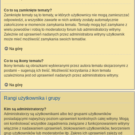
Co to są zamknięte tematy?
Zamknięte tematy są to tematy, w których użytkownicy nie mogą zamieszczać
odpowiedzi, a wszystkie zawarte w nich ankiety zostały automatycznie
zakończone w momencie zamykania tematu. Tematy mogą być zamykane z
wielu powodów i robią to moderatorzy forum lub administratorzy witryny.
Zależnie od uprawnień nadanych przez administratora witryny użytkownik
może mieć możliwość zamykania swoich tematów.
Na górę
Co to są ikony tematu?
Ikony tematu są obrazkami wybieranymi przez autora tematu skojarzonymi z
postami – sugerują ich treść. Możliwość korzystania z ikon tematu
uzależniona jest od uprawnień nadanych przez administratora witryny.
Na górę
Rangi użytkownika i grupy
Kim są administratorzy?
Administratorzy są użytkownikami albo też grupami użytkowników
posiadającymi najwyższy poziom uprawnień kontrolnych całej witryny. Mogą
oni kontrolować wszystkie zagadnienia związane z funkcjonowaniem witryny
włącznie z nadawaniem uprawnień, blokowaniem użytkowników, tworzeniem
grup użytkowników lub moderatorów itp. Zakres ich uprawnień zależy od