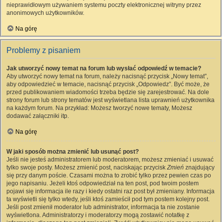
nieprawidłowym używaniem systemu poczty elektronicznej witryny przez
anonimowych użytkowników.
Na górę
Problemy z pisaniem
Jak utworzyć nowy temat na forum lub wysłać odpowiedź w temacie?
Aby utworzyć nowy temat na forum, należy nacisnąć przycisk „Nowy temat”,
aby odpowiedzieć w temacie, nacisnąć przycisk „Odpowiedz”. Być może, że
przed publikowaniem wiadomości trzeba będzie się zarejestrować. Na dole
strony forum lub strony tematów jest wyświetlana lista uprawnień użytkownika
na każdym forum. Na przykład: Możesz tworzyć nowe tematy, Możesz
dodawać załączniki itp.
Na górę
W jaki sposób można zmienić lub usunąć post?
Jeśli nie jesteś administratorem lub moderatorem, możesz zmieniać i usuwać
tylko swoje posty. Możesz zmienić post, naciskając przycisk
Zmień
znajdujący
się przy danym poście. Czasami można to zrobić tylko przez pewien czas po
jego napisaniu. Jeżeli ktoś odpowiedział na ten post, pod twoim postem
pojawi się informacja ile razy i kiedy ostatni raz post był zmieniany. Informacja
ta wyświetli się tylko wtedy, jeśli ktoś zamieścił pod tym postem kolejny post.
Jeśli post zmienił moderator lub administrator, informacja ta nie zostanie
wyświetlona. Administratorzy i moderatorzy mogą zostawić notatkę z