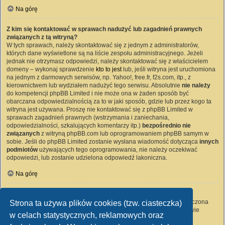
Na górę
Z kim się kontaktować w sprawach nadużyć lub zagadnień prawnych
związanych z tą witryną?
W tych sprawach, należy skontaktować się z jednym z administratorów,
których dane wyświetlone są na liście zespołu administracyjnego. Jeżeli
jednak nie otrzymasz odpowiedzi, należy skontaktować się z właścicielem
domeny – wykonaj sprawdzenie
kto to jest
lub, jeśli witryna jest uruchomiona
na jednym z darmowych serwisów, np. Yahoo!, free.fr, f2s.com, itp., z
kierownictwem lub wydziałem nadużyć tego serwisu. Absolutnie
nie należy
do kompetencji phpBB Limited i nie może ona w żaden sposób być
obarczana odpowiedzialnością za to w jaki sposób, gdzie lub przez kogo ta
witryna jest używana. Proszę nie kontaktować się z phpBB Limited w
sprawach zagadnień prawnych (wstrzymania i zaniechania,
odpowiedzialności, szkalujących komentarzy itp.)
bezpośrednio nie
związanych
z witryną phpBB.com lub oprogramowaniem phpBB samym w
sobie. Jeśli do phpBB Limited zostanie wysłana wiadomość dotycząca
innych
podmiotów
używających tego oprogramowania, nie należy oczekiwać
odpowiedzi, lub zostanie udzielona odpowiedź lakoniczna.
Na górę
Jak nawiązać kontakt z administratorem witryny?
Wszyscy użytkownicy witryny mogą używać – jeśli funkcja ta jest włączona
Strona ta używa plików cookies (tzw. ciasteczka)
przez administratora witryny – formularza „Kontakt z nami”. Członkowie
w celach statystycznych, reklamowych oraz
witryny mogą także używać odnośnika „Zespół administracyjny”.