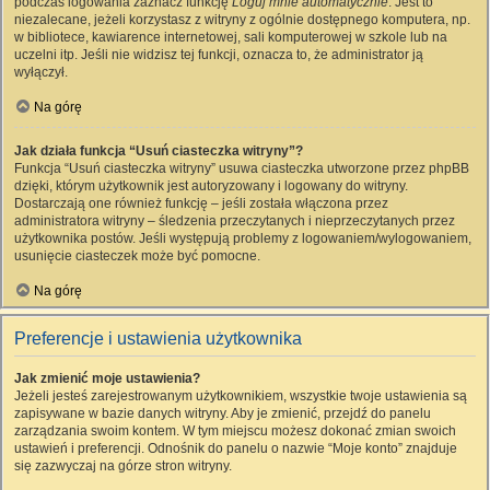
podczas logowania zaznacz funkcję
Loguj mnie automatycznie
. Jest to
niezalecane, jeżeli korzystasz z witryny z ogólnie dostępnego komputera, np.
w bibliotece, kawiarence internetowej, sali komputerowej w szkole lub na
uczelni itp. Jeśli nie widzisz tej funkcji, oznacza to, że administrator ją
wyłączył.
Na górę
Jak działa funkcja “Usuń ciasteczka witryny”?
Funkcja “Usuń ciasteczka witryny” usuwa ciasteczka utworzone przez phpBB
dzięki, którym użytkownik jest autoryzowany i logowany do witryny.
Dostarczają one również funkcję – jeśli została włączona przez
administratora witryny – śledzenia przeczytanych i nieprzeczytanych przez
użytkownika postów. Jeśli występują problemy z logowaniem/wylogowaniem,
usunięcie ciasteczek może być pomocne.
Na górę
Preferencje i ustawienia użytkownika
Jak zmienić moje ustawienia?
Jeżeli jesteś zarejestrowanym użytkownikiem, wszystkie twoje ustawienia są
zapisywane w bazie danych witryny. Aby je zmienić, przejdź do panelu
zarządzania swoim kontem. W tym miejscu możesz dokonać zmian swoich
ustawień i preferencji. Odnośnik do panelu o nazwie “Moje konto” znajduje
się zazwyczaj na górze stron witryny.