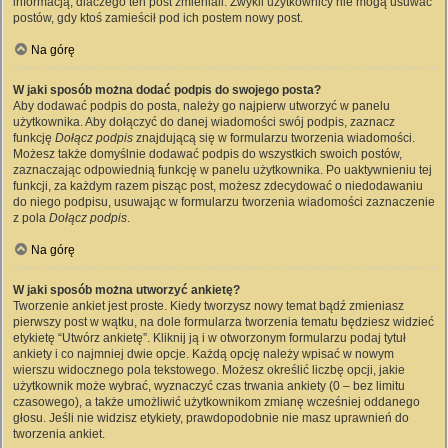
informacją, dlaczego ten post zmieniali. Zwykli użytkownicy nie mogą usuwać
postów, gdy ktoś zamieścił pod ich postem nowy post.
Na górę
W jaki sposób można dodać podpis do swojego posta?
Aby dodawać podpis do posta, należy go najpierw utworzyć w panelu
użytkownika. Aby dołączyć do danej wiadomości swój podpis, zaznacz
funkcję
Dołącz podpis
znajdującą się w formularzu tworzenia wiadomości.
Możesz także domyślnie dodawać podpis do wszystkich swoich postów,
zaznaczając odpowiednią funkcję w panelu użytkownika. Po uaktywnieniu tej
funkcji, za każdym razem pisząc post, możesz zdecydować o niedodawaniu
do niego podpisu, usuwając w formularzu tworzenia wiadomości zaznaczenie
z pola
Dołącz podpis
.
Na górę
W jaki sposób można utworzyć ankietę?
Tworzenie ankiet jest proste. Kiedy tworzysz nowy temat bądź zmieniasz
pierwszy post w wątku, na dole formularza tworzenia tematu będziesz widzieć
etykietę “Utwórz ankietę”. Kliknij ją i w otworzonym formularzu podaj tytuł
ankiety i co najmniej dwie opcje. Każdą opcję należy wpisać w nowym
wierszu widocznego pola tekstowego. Możesz określić liczbę opcji, jakie
użytkownik może wybrać, wyznaczyć czas trwania ankiety (0 – bez limitu
czasowego), a także umożliwić użytkownikom zmianę wcześniej oddanego
głosu. Jeśli nie widzisz etykiety, prawdopodobnie nie masz uprawnień do
tworzenia ankiet.