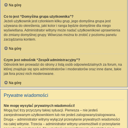
Na górę
Co to jest “Domyślna grupa użytkownika”?
Jeżeli użytkownik jest członkiem kilku grup, jego domyślna grupa jest
używana do określenia, jaki kolor i ranga będzie domyślnie dla niego
wyświetlana. Administrator witryny może nadać użytkownikowi uprawnienia
do zmiany domyślnej grupy. Wówczas można to zrobić z poziomu panelu
zarządzania kontem.
Na górę
Czym jest odnośnik “Zespół administracyjny”?
Odnośnik ten prowadzi do strony z listą osób odpowiedzialnych za forum, na
której znajduje się spis administratorów i moderatorów oraz inne dane, takie
jak fora przez nich moderowane.
Na górę
Prywatne wiadomości
Nie mogę wysyłać prywatnych wiadomości!
Mogą być trzy przyczyny takiej sytuacji. Pierwsza – nie jesteś
zarejestrowanym użytkownikiem lub nie jesteś zalogowany/zalogowana.
Druga – administrator witryny wyłączył przesyłanie prywatnych wiadomości
na całej witrynie. Trzecia – administrator witryny uniemożliwił ci przesyłanie