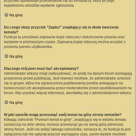
przycisku spowoduje przeniesienie cię do formularza, który po jego
wypełnieniu umożliwi wysłanie zgłoszenia.
Na górę
Do czego służy przycisk “Zapisz” znajdujący się w oknie tworzenia
tematu?
Funkcja ta umożliwia zapisanie kopii roboczej i dokończenie pisania oraz
wysłanie w późniejszym czasie. Zapisaną kopię roboczą można wczytać z
poziomu panelu użytkownika.
Na górę
Dlaczego mój post musi być akceptowany?
Administrator witryny mógł zadecydować, że posty na danym forum wymagają
przejrzenia przed publikacją. Jest również możliwe, że administrator umieścił
cię w grupie, która ma ograniczenia publikowania postów polegające na
konieczności ich akceptowania przez moderatorów przed opublikowaniem na
forum. Aby uzyskać więcej informacji, skontaktuj się z administratorem witryny.
Na górę
W jaki sposób mogę przesunąć swój temat na górę strony tematów?
Klikając odnośnik “Przesuń temat w górę”, znajdujący się w widoku tematu
zazwyczaj na dole strony, możesz przesunąć go na samą górę pierwszej
strony forum. Jeśli nie widać takiego odnośnika, oznacza to, że funkcja ta jest
wyłączona lub nie upłynął jeszcze wymagany czas, zanim będzie możliwe