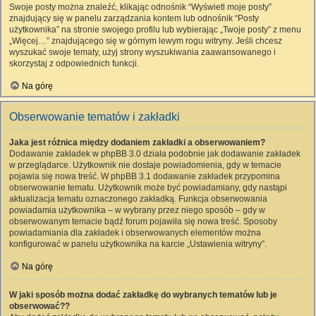
Swoje posty można znaleźć, klikając odnośnik “Wyświetl moje posty”
znajdujący się w panelu zarządzania kontem lub odnośnik “Posty
użytkownika” na stronie swojego profilu lub wybierając „Twoje posty” z menu
„Więcej…” znajdującego się w górnym lewym rogu witryny. Jeśli chcesz
wyszukać swoje tematy, użyj strony wyszukiwania zaawansowanego i
skorzystaj z odpowiednich funkcji.
Na górę
Obserwowanie tematów i zakładki
Jaka jest różnica między dodaniem zakładki a obserwowaniem?
Dodawanie zakładek w phpBB 3.0 działa podobnie jak dodawanie zakładek
w przeglądarce. Użytkownik nie dostaje powiadomienia, gdy w temacie
pojawia się nowa treść. W phpBB 3.1 dodawanie zakładek przypomina
obserwowanie tematu. Użytkownik może być powiadamiany, gdy nastąpi
aktualizacja tematu oznaczonego zakładką. Funkcja obserwowania
powiadamia użytkownika – w wybrany przez niego sposób – gdy w
obserwowanym temacie bądź forum pojawiła się nowa treść. Sposoby
powiadamiania dla zakładek i obserwowanych elementów można
konfigurować w panelu użytkownika na karcie „Ustawienia witryny”.
Na górę
W jaki sposób można dodać zakładkę do wybranych tematów lub je
obserwować??