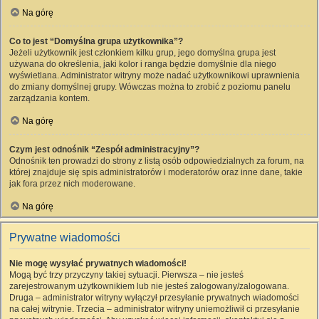
Na górę
Co to jest “Domyślna grupa użytkownika”?
Jeżeli użytkownik jest członkiem kilku grup, jego domyślna grupa jest
używana do określenia, jaki kolor i ranga będzie domyślnie dla niego
wyświetlana. Administrator witryny może nadać użytkownikowi uprawnienia
do zmiany domyślnej grupy. Wówczas można to zrobić z poziomu panelu
zarządzania kontem.
Na górę
Czym jest odnośnik “Zespół administracyjny”?
Odnośnik ten prowadzi do strony z listą osób odpowiedzialnych za forum, na
której znajduje się spis administratorów i moderatorów oraz inne dane, takie
jak fora przez nich moderowane.
Na górę
Prywatne wiadomości
Nie mogę wysyłać prywatnych wiadomości!
Mogą być trzy przyczyny takiej sytuacji. Pierwsza – nie jesteś
zarejestrowanym użytkownikiem lub nie jesteś zalogowany/zalogowana.
Druga – administrator witryny wyłączył przesyłanie prywatnych wiadomości
na całej witrynie. Trzecia – administrator witryny uniemożliwił ci przesyłanie