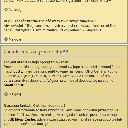
załączników jest zabronione, skontaktuj się z administratorem witryny.
Na górę
W jaki sposób można znaleźć wszystkie swoje załączniki?
Aby wyświetlić listę zamieszczonych przez ciebie załączników, przejdź do
panelu zarządzania swoim kontem i kliknij odnośnik
Załączniki
.
Na górę
Zagadnienia związane z phpBB
Kto jest autorem tego oprogramowania?
Prawa autorskie do tego oprogramowania w jego niezmodyfikowanej formie,
ma
phpBB Limited
. Jest ono publikowane na licencji GNU General Public
License wersja 2 (GPL-2.0), co w praktyce oznacza, że może być bez
ograniczeń dystrybuowane. Więcej na ten temat dowiesz się na stronie
About phpBB
.
Na górę
Dlaczego funkcja X nie jest dostępna?
To oprogramowanie zostało stworzone i jest licencjonowane przez phpBB
Limited. Jeśli uważasz, że brakuje w nim jakiejś funkcji, przejdź na stronę
phpBB Ideas Centre
, gdzie możesz zagłosować na istniejące propozycje lub
zaproponować nowe funkcje.