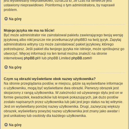
jest wyświetlany nieprawidłowo, oznacza to, że czas na serwerze jest
ustawiony nieprawidłowo. Poinformuj o tym administratora, by naprawił
problem.
Na górę
Mojego języka nie ma na liście!
Być może administrator nie zainstalował pakietu zawierającego twoją wersję
językową albo nikt jeszcze nie przetłumaczył phpBB3 na twój język. Zapytaj
administratora witryny czy może zainstalować pakiet językowy, którego
potrzebujesz. Jeśli pakiet dla twojego języka nie istnieje, może spróbujesz go
utworzyć. Więcej informacji na ten temat można znaleźć na stronie
internetowej
phpBB.pl
® lub phpBB Limited
phpBB.com
®
Na górę
Czym są obrazki wyświetlane obok nazwy użytkownika?
Na stronie przeglądania postów, w miejscu, gdzie są wyświetlane informacje
o użytkowniku, mogą być wyświetlane dwa obrazki. Pierwszy obrazek jest
skojarzony z rangą użytkownika. W zależności od używanego stylu jest on w
formie gwiazdek, kwadracików lub kropek pokazujących, jak dużo postów
zostało napisanych przez użytkownika lub jaki jest jego status na tej witrynie.
Jest on wyświetlany poniżej nazwy użytkownika. Drugi, zazwyczaj większy
obrazek, wyświetlany powyżej nazwy użytkownika jest znany jako awatar i
jest unikatowy lub osobisty dla każdego użytkownika.
Na górę