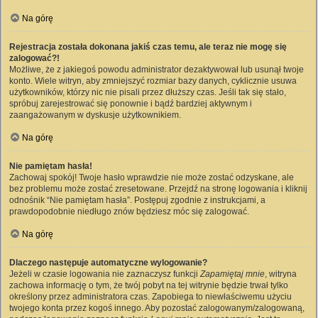
Na górę
Rejestracja została dokonana jakiś czas temu, ale teraz nie mogę się
zalogować?!
Możliwe, że z jakiegoś powodu administrator dezaktywował lub usunął twoje
konto. Wiele witryn, aby zmniejszyć rozmiar bazy danych, cyklicznie usuwa
użytkowników, którzy nic nie pisali przez dłuższy czas. Jeśli tak się stało,
spróbuj zarejestrować się ponownie i bądź bardziej aktywnym i
zaangażowanym w dyskusje użytkownikiem.
Na górę
Nie pamiętam hasła!
Zachowaj spokój! Twoje hasło wprawdzie nie może zostać odzyskane, ale
bez problemu może zostać zresetowane. Przejdź na stronę logowania i kliknij
odnośnik “Nie pamiętam hasła”. Postępuj zgodnie z instrukcjami, a
prawdopodobnie niedługo znów będziesz móc się zalogować.
Na górę
Dlaczego następuje automatyczne wylogowanie?
Jeżeli w czasie logowania nie zaznaczysz funkcji
Zapamiętaj mnie
, witryna
zachowa informację o tym, że twój pobyt na tej witrynie będzie trwał tylko
określony przez administratora czas. Zapobiega to niewłaściwemu użyciu
twojego konta przez kogoś innego. Aby pozostać zalogowanym/zalogowaną,