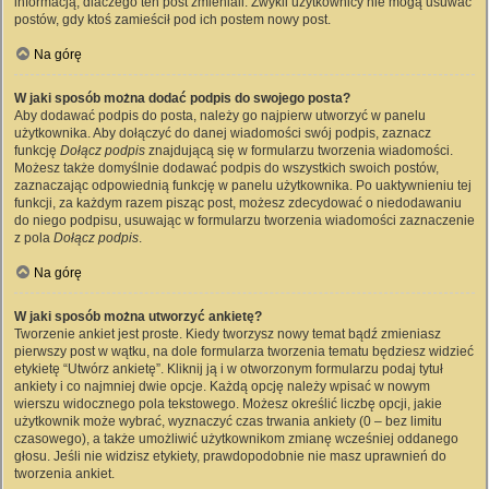
informacją, dlaczego ten post zmieniali. Zwykli użytkownicy nie mogą usuwać
postów, gdy ktoś zamieścił pod ich postem nowy post.
Na górę
W jaki sposób można dodać podpis do swojego posta?
Aby dodawać podpis do posta, należy go najpierw utworzyć w panelu
użytkownika. Aby dołączyć do danej wiadomości swój podpis, zaznacz
funkcję
Dołącz podpis
znajdującą się w formularzu tworzenia wiadomości.
Możesz także domyślnie dodawać podpis do wszystkich swoich postów,
zaznaczając odpowiednią funkcję w panelu użytkownika. Po uaktywnieniu tej
funkcji, za każdym razem pisząc post, możesz zdecydować o niedodawaniu
do niego podpisu, usuwając w formularzu tworzenia wiadomości zaznaczenie
z pola
Dołącz podpis
.
Na górę
W jaki sposób można utworzyć ankietę?
Tworzenie ankiet jest proste. Kiedy tworzysz nowy temat bądź zmieniasz
pierwszy post w wątku, na dole formularza tworzenia tematu będziesz widzieć
etykietę “Utwórz ankietę”. Kliknij ją i w otworzonym formularzu podaj tytuł
ankiety i co najmniej dwie opcje. Każdą opcję należy wpisać w nowym
wierszu widocznego pola tekstowego. Możesz określić liczbę opcji, jakie
użytkownik może wybrać, wyznaczyć czas trwania ankiety (0 – bez limitu
czasowego), a także umożliwić użytkownikom zmianę wcześniej oddanego
głosu. Jeśli nie widzisz etykiety, prawdopodobnie nie masz uprawnień do
tworzenia ankiet.