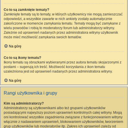
Co to są zamknięte tematy?
Zamknięte tematy są to tematy, w których użytkownicy nie mogą zamieszczać
odpowiedzi, a wszystkie zawarte w nich ankiety zostały automatycznie
zakończone w momencie zamykania tematu. Tematy mogą być zamykane z
wielu powodów i robią to moderatorzy forum lub administratorzy witryny.
Zależnie od uprawnień nadanych przez administratora witryny użytkownik
może mieć możliwość zamykania swoich tematów.
Na górę
Co to są ikony tematu?
Ikony tematu są obrazkami wybieranymi przez autora tematu skojarzonymi z
postami – sugerują ich treść. Możliwość korzystania z ikon tematu
uzależniona jest od uprawnień nadanych przez administratora witryny.
Na górę
Rangi użytkownika i grupy
Kim są administratorzy?
Administratorzy są użytkownikami albo też grupami użytkowników
posiadającymi najwyższy poziom uprawnień kontrolnych całej witryny. Mogą
oni kontrolować wszystkie zagadnienia związane z funkcjonowaniem witryny
włącznie z nadawaniem uprawnień, blokowaniem użytkowników, tworzeniem
grup użytkowników lub moderatorów itp. Zakres ich uprawnień zależy od