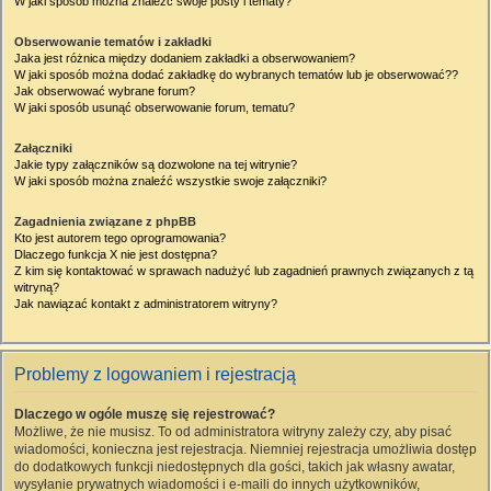
W jaki sposób można znaleźć swoje posty i tematy?
Obserwowanie tematów i zakładki
Jaka jest różnica między dodaniem zakładki a obserwowaniem?
W jaki sposób można dodać zakładkę do wybranych tematów lub je obserwować??
Jak obserwować wybrane forum?
W jaki sposób usunąć obserwowanie forum, tematu?
Załączniki
Jakie typy załączników są dozwolone na tej witrynie?
W jaki sposób można znaleźć wszystkie swoje załączniki?
Zagadnienia związane z phpBB
Kto jest autorem tego oprogramowania?
Dlaczego funkcja X nie jest dostępna?
Z kim się kontaktować w sprawach nadużyć lub zagadnień prawnych związanych z tą
witryną?
Jak nawiązać kontakt z administratorem witryny?
Problemy z logowaniem i rejestracją
Dlaczego w ogóle muszę się rejestrować?
Możliwe, że nie musisz. To od administratora witryny zależy czy, aby pisać
wiadomości, konieczna jest rejestracja. Niemniej rejestracja umożliwia dostęp
do dodatkowych funkcji niedostępnych dla gości, takich jak własny awatar,
wysyłanie prywatnych wiadomości i e-maili do innych użytkowników,