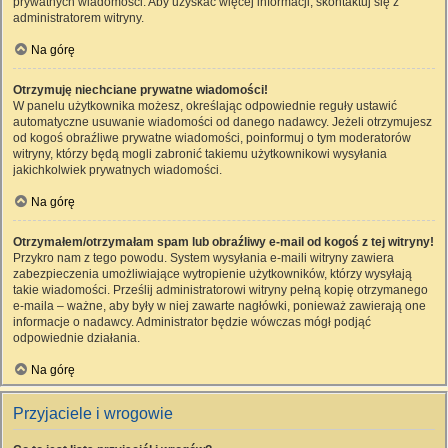
prywatnych wiadomości. Aby uzyskać więcej informacji, skontaktuj się z
administratorem witryny.
Na górę
Otrzymuję niechciane prywatne wiadomości!
W panelu użytkownika możesz, określając odpowiednie reguły ustawić
automatyczne usuwanie wiadomości od danego nadawcy. Jeżeli otrzymujesz
od kogoś obraźliwe prywatne wiadomości, poinformuj o tym moderatorów
witryny, którzy będą mogli zabronić takiemu użytkownikowi wysyłania
jakichkolwiek prywatnych wiadomości.
Na górę
Otrzymałem/otrzymałam spam lub obraźliwy e-mail od kogoś z tej witryny!
Przykro nam z tego powodu. System wysyłania e-maili witryny zawiera
zabezpieczenia umożliwiające wytropienie użytkowników, którzy wysyłają
takie wiadomości. Prześlij administratorowi witryny pełną kopię otrzymanego
e-maila – ważne, aby były w niej zawarte nagłówki, ponieważ zawierają one
informacje o nadawcy. Administrator będzie wówczas mógł podjąć
odpowiednie działania.
Na górę
Przyjaciele i wrogowie