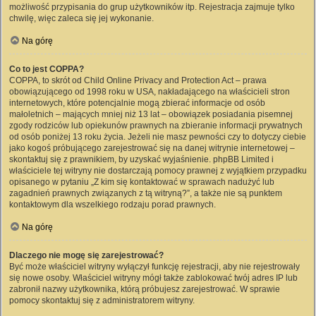
możliwość przypisania do grup użytkowników itp. Rejestracja zajmuje tylko
chwilę, więc zaleca się jej wykonanie.
Na górę
Co to jest COPPA?
COPPA, to skrót od Child Online Privacy and Protection Act – prawa
obowiązującego od 1998 roku w USA, nakładającego na właścicieli stron
internetowych, które potencjalnie mogą zbierać informacje od osób
małoletnich – mających mniej niż 13 lat – obowiązek posiadania pisemnej
zgody rodziców lub opiekunów prawnych na zbieranie informacji prywatnych
od osób poniżej 13 roku życia. Jeżeli nie masz pewności czy to dotyczy ciebie
jako kogoś próbującego zarejestrować się na danej witrynie internetowej –
skontaktuj się z prawnikiem, by uzyskać wyjaśnienie. phpBB Limited i
właściciele tej witryny nie dostarczają pomocy prawnej z wyjątkiem przypadku
opisanego w pytaniu „Z kim się kontaktować w sprawach nadużyć lub
zagadnień prawnych związanych z tą witryną?”, a także nie są punktem
kontaktowym dla wszelkiego rodzaju porad prawnych.
Na górę
Dlaczego nie mogę się zarejestrować?
Być może właściciel witryny wyłączył funkcję rejestracji, aby nie rejestrowały
się nowe osoby. Właściciel witryny mógł także zablokować twój adres IP lub
zabronił nazwy użytkownika, którą próbujesz zarejestrować. W sprawie
pomocy skontaktuj się z administratorem witryny.