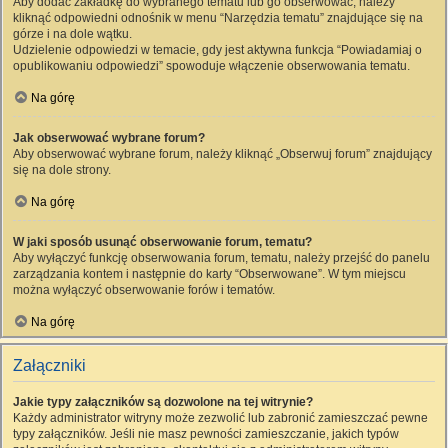
Aby dodać zakładkę do wybranego tematu lub go obserwować, należy
kliknąć odpowiedni odnośnik w menu “Narzędzia tematu” znajdujące się na
górze i na dole wątku.
Udzielenie odpowiedzi w temacie, gdy jest aktywna funkcja “Powiadamiaj o
opublikowaniu odpowiedzi” spowoduje włączenie obserwowania tematu.
Na górę
Jak obserwować wybrane forum?
Aby obserwować wybrane forum, należy kliknąć „Obserwuj forum” znajdujący
się na dole strony.
Na górę
W jaki sposób usunąć obserwowanie forum, tematu?
Aby wyłączyć funkcję obserwowania forum, tematu, należy przejść do panelu
zarządzania kontem i następnie do karty “Obserwowane”. W tym miejscu
można wyłączyć obserwowanie forów i tematów.
Na górę
Załączniki
Jakie typy załączników są dozwolone na tej witrynie?
Każdy administrator witryny może zezwolić lub zabronić zamieszczać pewne
typy załączników. Jeśli nie masz pewności zamieszczanie, jakich typów