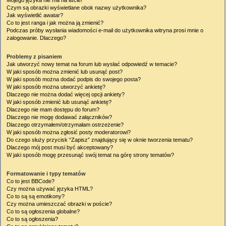
Mojego języka nie ma na liście!
Czym są obrazki wyświetlane obok nazwy użytkownika?
Jak wyświetlić awatar?
Co to jest ranga i jak można ją zmienić?
Podczas próby wysłania wiadomości e-mail do użytkownika witryna prosi mnie o
zalogowanie. Dlaczego?
Problemy z pisaniem
Jak utworzyć nowy temat na forum lub wysłać odpowiedź w temacie?
W jaki sposób można zmienić lub usunąć post?
W jaki sposób można dodać podpis do swojego posta?
W jaki sposób można utworzyć ankietę?
Dlaczego nie można dodać więcej opcji ankiety?
W jaki sposób zmienić lub usunąć ankietę?
Dlaczego nie mam dostępu do forum?
Dlaczego nie mogę dodawać załączników?
Dlaczego otrzymałem/otrzymałam ostrzeżenie?
W jaki sposób można zgłosić posty moderatorowi?
Do czego służy przycisk “Zapisz” znajdujący się w oknie tworzenia tematu?
Dlaczego mój post musi być akceptowany?
W jaki sposób mogę przesunąć swój temat na górę strony tematów?
Formatowanie i typy tematów
Co to jest BBCode?
Czy można używać języka HTML?
Co to są są emotikony?
Czy można umieszczać obrazki w poście?
Co to są ogłoszenia globalne?
Co to są ogłoszenia?