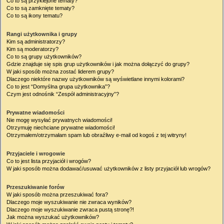
Co to są przyklejone tematy?
Co to są zamknięte tematy?
Co to są ikony tematu?
Rangi użytkownika i grupy
Kim są administratorzy?
Kim są moderatorzy?
Co to są grupy użytkowników?
Gdzie znajduje się spis grup użytkowników i jak można dołączyć do grupy?
W jaki sposób można zostać liderem grupy?
Dlaczego niektóre nazwy użytkowników są wyświetlane innymi kolorami?
Co to jest “Domyślna grupa użytkownika”?
Czym jest odnośnik “Zespół administracyjny”?
Prywatne wiadomości
Nie mogę wysyłać prywatnych wiadomości!
Otrzymuję niechciane prywatne wiadomości!
Otrzymałem/otrzymałam spam lub obraźliwy e-mail od kogoś z tej witryny!
Przyjaciele i wrogowie
Co to jest lista przyjaciół i wrogów?
W jaki sposób można dodawać/usuwać użytkowników z listy przyjaciół lub wrogów?
Przeszukiwanie forów
W jaki sposób można przeszukiwać fora?
Dlaczego moje wyszukiwanie nie zwraca wyników?
Dlaczego moje wyszukiwanie zwraca pustą stronę?!
Jak można wyszukać użytkowników?