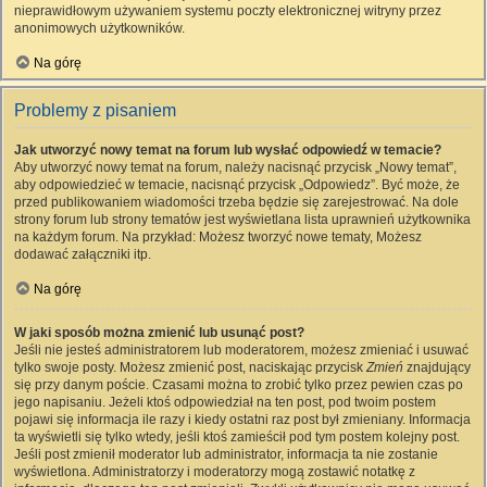
nieprawidłowym używaniem systemu poczty elektronicznej witryny przez
anonimowych użytkowników.
Na górę
Problemy z pisaniem
Jak utworzyć nowy temat na forum lub wysłać odpowiedź w temacie?
Aby utworzyć nowy temat na forum, należy nacisnąć przycisk „Nowy temat”,
aby odpowiedzieć w temacie, nacisnąć przycisk „Odpowiedz”. Być może, że
przed publikowaniem wiadomości trzeba będzie się zarejestrować. Na dole
strony forum lub strony tematów jest wyświetlana lista uprawnień użytkownika
na każdym forum. Na przykład: Możesz tworzyć nowe tematy, Możesz
dodawać załączniki itp.
Na górę
W jaki sposób można zmienić lub usunąć post?
Jeśli nie jesteś administratorem lub moderatorem, możesz zmieniać i usuwać
tylko swoje posty. Możesz zmienić post, naciskając przycisk
Zmień
znajdujący
się przy danym poście. Czasami można to zrobić tylko przez pewien czas po
jego napisaniu. Jeżeli ktoś odpowiedział na ten post, pod twoim postem
pojawi się informacja ile razy i kiedy ostatni raz post był zmieniany. Informacja
ta wyświetli się tylko wtedy, jeśli ktoś zamieścił pod tym postem kolejny post.
Jeśli post zmienił moderator lub administrator, informacja ta nie zostanie
wyświetlona. Administratorzy i moderatorzy mogą zostawić notatkę z