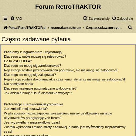
Forum RetroTRAKTOR
FAQ
Zarejestruj się
Zaloguj się
S
Portal RetroTRAKTOR.pl
retrotraktor.pl/forum
Często zadawane pytania
z
Często zadawane pytania
u
k
Problemy z logowaniem i rejestracją
Dlaczego w ogóle muszę się rejestrować?
a
Co to jest COPPA?
j
Dlaczego nie mogę się zarejestrować?
Rejestracja została przeprowadzona poprawnie, ale nie mogę się zalogować!
Dlaczego nie mogę się zalogować?
Rejestracja została dokonana jakiś czas temu, ale teraz nie mogę się zalogować?!
Nie pamiętam hasła!
Dlaczego następuje automatyczne wylogowanie?
Jak działa funkcja “Usuń ciasteczka witryny”?
Preferencje i ustawienia użytkownika
Jak zmienić moje ustawienia?
W jaki sposób można zapobiec wyświetlaniu nazwy użytkownika na liście
użytkowników przeglądających forum?
Jest wyświetlany nieprawidłowy czas!
Została wykonana zmiana strefy czasowej, a nadal jest wyświetlany nieprawidłowy
czas!