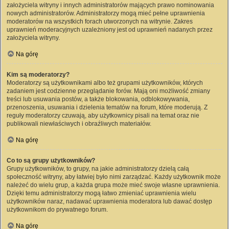
założyciela witryny i innych administratorów mających prawo nominowania
nowych administratorów. Administratorzy mogą mieć pełne uprawnienia
moderatorów na wszystkich forach utworzonych na witrynie. Zakres
uprawnień moderacyjnych uzależniony jest od uprawnień nadanych przez
założyciela witryny.
Na górę
Kim są moderatorzy?
Moderatorzy są użytkownikami albo też grupami użytkowników, których
zadaniem jest codzienne przeglądanie forów. Mają oni możliwość zmiany
treści lub usuwania postów, a także blokowania, odblokowywania,
przenoszenia, usuwania i dzielenia tematów na forum, które moderują. Z
reguły moderatorzy czuwają, aby użytkownicy pisali na temat oraz nie
publikowali niewłaściwych i obraźliwych materiałów.
Na górę
Co to są grupy użytkowników?
Grupy użytkowników, to grupy, na jakie administratorzy dzielą całą
społeczność witryny, aby łatwiej było nimi zarządzać. Każdy użytkownik może
należeć do wielu grup, a każda grupa może mieć swoje własne uprawnienia.
Dzięki temu administratorzy mogą łatwo zmieniać uprawnienia wielu
użytkowników naraz, nadawać uprawnienia moderatora lub dawać dostęp
użytkownikom do prywatnego forum.
Na górę