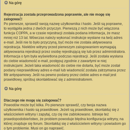
Na górę
Rejestracja została przeprowadzona poprawnie, ale nie mogę się
zalogować!
Po pierwsze, sprawdź swoją nazwę użytkownika i hasło. Jeśli są poprawne,
to wystąpiła jedna z dwóch przyczyn. Pierwszą z nich może być włączona
funkcja COPPA, a w czasie rejestracji została podana informacja, że masz
mniej niż 13 lat. Wówczas należy wykonać instrukcje wysłane na twój adres
e-mail. Jeśli nie to było przyczyną, być może nie została aktywowana
rejestracja. Niektóre witryny przed pierwszym zalogowaniem wymagają
aktywowania rejestracji przez osobę rejestrującą się lub przez administratora.
Informacja o tym była wyświetlona podczas rejestracji. Jeśli została wysłana
do ciebie wiadomość e-mail, postępuj zgodnie z zawartymi w niej
instrukcjami. Jeżeli taka wiadomość do ciebie nie dotarła, być może został
podany nieprawidłowy adres e-mail lub wiadomość została zatrzymana przez
filtr antyspamowy. Jeśli na pewno podany przez ciebie adres e-mail jest
prawidłowy, spróbuj skontaktować się z administratorem.
Na górę
Dlaczego nie mogę się zalogować?
Powodów może być kilka. Po pierwsze sprawdź, czy twoja nazwa
użytkownika i hasło są prawidłowe. Jeżeli są prawidłowe, skontaktuj się z
właścicielem witryny i zapytaj, czy cię nie zablokowano. Istnieje też
prawdopodobieństwo, że problem powoduje błędna konfiguracja witryny, na
której znajduje się forum. Skontaktuj się z właścicielem witryny i powiadom go
o tym problemie. Musi on go naprawić.