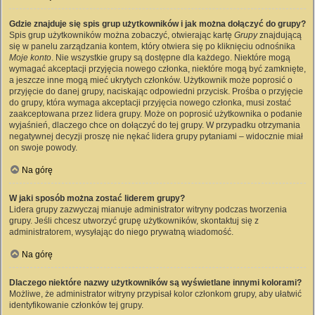
Gdzie znajduje się spis grup użytkowników i jak można dołączyć do grupy?
Spis grup użytkowników można zobaczyć, otwierając kartę
Grupy
znajdującą
się w panelu zarządzania kontem, który otwiera się po kliknięciu odnośnika
Moje konto
. Nie wszystkie grupy są dostępne dla każdego. Niektóre mogą
wymagać akceptacji przyjęcia nowego członka, niektóre mogą być zamknięte,
a jeszcze inne mogą mieć ukrytych członków. Użytkownik może poprosić o
przyjęcie do danej grupy, naciskając odpowiedni przycisk. Prośba o przyjęcie
do grupy, która wymaga akceptacji przyjęcia nowego członka, musi zostać
zaakceptowana przez lidera grupy. Może on poprosić użytkownika o podanie
wyjaśnień, dlaczego chce on dołączyć do tej grupy. W przypadku otrzymania
negatywnej decyzji proszę nie nękać lidera grupy pytaniami – widocznie miał
on swoje powody.
Na górę
W jaki sposób można zostać liderem grupy?
Lidera grupy zazwyczaj mianuje administrator witryny podczas tworzenia
grupy. Jeśli chcesz utworzyć grupę użytkowników, skontaktuj się z
administratorem, wysyłając do niego prywatną wiadomość.
Na górę
Dlaczego niektóre nazwy użytkowników są wyświetlane innymi kolorami?
Możliwe, że administrator witryny przypisał kolor członkom grupy, aby ułatwić
identyfikowanie członków tej grupy.