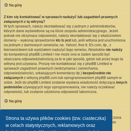
Na górę
Z kim się kontaktować w sprawach nadużyć lub zagadnień prawnych
związanych z tą witryną?
W tych sprawach, należy skontaktować się z jednym z administratorów,
których dane wyświetlone są na liście zespołu administracyjnego. Jeżeli
jednak nie otrzymasz odpowiedzi, należy skontaktować się z właścicielem
domeny – wykonaj sprawdzenie
kto to jest
lub, jeśli witryna jest uruchomiona
na jednym z darmowych serwisów, np. Yahoo!, free.fr, f2s.com, itp., z
kierownictwem lub wydziałem nadużyć tego serwisu. Absolutnie
nie należy
do kompetencji phpBB Limited i nie może ona w żaden sposób być
obarczana odpowiedzialnością za to w jaki sposób, gdzie lub przez kogo ta
witryna jest używana. Proszę nie kontaktować się z phpBB Limited w
sprawach zagadnień prawnych (wstrzymania i zaniechania,
odpowiedzialności, szkalujących komentarzy itp.)
bezpośrednio nie
związanych
z witryną phpBB.com lub oprogramowaniem phpBB samym w
sobie. Jeśli do phpBB Limited zostanie wysłana wiadomość dotycząca
innych
podmiotów
używających tego oprogramowania, nie należy oczekiwać
odpowiedzi, lub zostanie udzielona odpowiedź lakoniczna.
Na górę
Jak nawiązać kontakt z administratorem witryny?
Wszyscy użytkownicy witryny mogą używać – jeśli funkcja ta jest włączona
Strona ta używa plików cookies (tzw. ciasteczka)
przez administratora witryny – formularza „Kontakt z nami”. Członkowie
w celach statystycznych, reklamowych oraz
witryny mogą także używać odnośnika „Zespół administracyjny”.