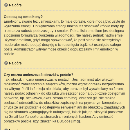
Na górę
Co to są są emotikony?
Emotikony, zwane też uśmieszkami, to małe obrazki, które mogą być użyte do
wyrażania emocji. Do wyrażania emocji można też stosować krótkie kody, np.
:) oznacza radość, podczas gdy :( smutek. Pełna lista emotikon jest dostępna
z poziomu formularza tworzenia wiadomości. Nie należy jednak nadmiernie
używać emotikon, gdyż mogą spowodować, że post stanie się nieczytelny i
moderator może podjąć decyzję o ich usunięciu bądź też usunięciu całego
posta. Administrator witryny może określić dopuszczalny limit emotikon w
poście.
Na górę
Czy można umieszczać obrazki w poście?
Tak, obrazki można umieszczać w postach. Jeśli administrator włączył
możliwość zamieszczania załączników, można wgrać obrazek bezpośrednio
na witrynę. Jeśli ta funkcja nie działa, aby obrazek był wyświetlany na forum,
należy podać odnośnik do obrazka umieszczonego na publicznie dostępnym
serwerze, np. http://www.jakas_strona.com/moj_obrazek.gif. Nie można
podawać odnośników do obrazków zapisanych na prywatnym komputerze,
chyba że jest publicznie dostępnym serwerem ani do obrazków znajdujących
się na stronach wymagających autoryzacji, takich jak, np. skrzynki pocztowe
na Gmail lub Yahoo! oraz stronach chronionych hasłem. Aby umieścić
obrazek w poście, użyj znacznika BBCode
[img]
.