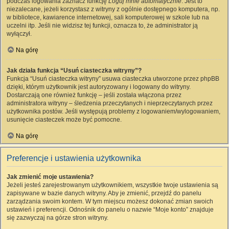
podczas logowania zaznacz funkcję
Loguj mnie automatycznie
. Jest to
niezalecane, jeżeli korzystasz z witryny z ogólnie dostępnego komputera, np.
w bibliotece, kawiarence internetowej, sali komputerowej w szkole lub na
uczelni itp. Jeśli nie widzisz tej funkcji, oznacza to, że administrator ją
wyłączył.
Na górę
Jak działa funkcja “Usuń ciasteczka witryny”?
Funkcja “Usuń ciasteczka witryny” usuwa ciasteczka utworzone przez phpBB
dzięki, którym użytkownik jest autoryzowany i logowany do witryny.
Dostarczają one również funkcję – jeśli została włączona przez
administratora witryny – śledzenia przeczytanych i nieprzeczytanych przez
użytkownika postów. Jeśli występują problemy z logowaniem/wylogowaniem,
usunięcie ciasteczek może być pomocne.
Na górę
Preferencje i ustawienia użytkownika
Jak zmienić moje ustawienia?
Jeżeli jesteś zarejestrowanym użytkownikiem, wszystkie twoje ustawienia są
zapisywane w bazie danych witryny. Aby je zmienić, przejdź do panelu
zarządzania swoim kontem. W tym miejscu możesz dokonać zmian swoich
ustawień i preferencji. Odnośnik do panelu o nazwie “Moje konto” znajduje
się zazwyczaj na górze stron witryny.