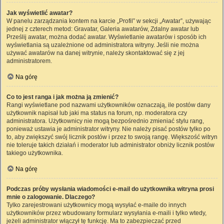
Jak wyświetlić awatar?
W panelu zarządzania kontem na karcie „Profil” w sekcji „Awatar”, używając
jednej z czterech metod: Gravatar, Galeria awatarów, Zdalny awatar lub
Prześlij awatar, można dodać awatar. Wyświetlanie awatarów i sposób ich
wyświetlania są uzależnione od administratora witryny. Jeśli nie można
używać awatarów na danej witrynie, należy skontaktować się z jej
administratorem.
Na górę
Co to jest ranga i jak można ją zmienić?
Rangi wyświetlane pod nazwami użytkowników oznaczają, ile postów dany
użytkownik napisał lub jaki ma status na forum, np. moderatora czy
administratora. Użytkownicy nie mogą bezpośrednio zmieniać stylu rang,
ponieważ ustawia je administrator witryny. Nie należy pisać postów tylko po
to, aby zwiększyć swój licznik postów i przez to swoją rangę. Większość witryn
nie toleruje takich działań i moderator lub administrator obniży licznik postów
takiego użytkownika.
Na górę
Podczas próby wysłania wiadomości e-mail do użytkownika witryna prosi
mnie o zalogowanie. Dlaczego?
Tylko zarejestrowani użytkownicy mogą wysyłać e-maile do innych
użytkowników przez wbudowany formularz wysyłania e-maili i tylko wtedy,
jeżeli administrator włączył tę funkcję. Ma to zabezpieczać przed