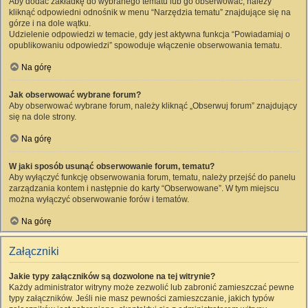
Aby dodać zakładkę do wybranego tematu lub go obserwować, należy
kliknąć odpowiedni odnośnik w menu “Narzędzia tematu” znajdujące się na
górze i na dole wątku.
Udzielenie odpowiedzi w temacie, gdy jest aktywna funkcja “Powiadamiaj o
opublikowaniu odpowiedzi” spowoduje włączenie obserwowania tematu.
Na górę
Jak obserwować wybrane forum?
Aby obserwować wybrane forum, należy kliknąć „Obserwuj forum” znajdujący
się na dole strony.
Na górę
W jaki sposób usunąć obserwowanie forum, tematu?
Aby wyłączyć funkcję obserwowania forum, tematu, należy przejść do panelu
zarządzania kontem i następnie do karty “Obserwowane”. W tym miejscu
można wyłączyć obserwowanie forów i tematów.
Na górę
Załączniki
Jakie typy załączników są dozwolone na tej witrynie?
Każdy administrator witryny może zezwolić lub zabronić zamieszczać pewne
typy załączników. Jeśli nie masz pewności zamieszczanie, jakich typów