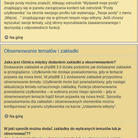
Swoje posty można znaleźć, klikając odnośnik “Wyświetl moje posty”
znajdujący się w panelu zarządzania kontem lub odnośnik “Posty
użytkownika” na stronie swojego profilu lub wybierając „Twoje posty” z menu
„Więcej…” znajdującego się w górnym lewym rogu witryny. Jeśli chcesz
wyszukać swoje tematy, użyj strony wyszukiwania zaawansowanego i
skorzystaj z odpowiednich funkcji.
Na górę
Obserwowanie tematów i zakładki
Jaka jest różnica między dodaniem zakładki a obserwowaniem?
Dodawanie zakładek w phpBB 3.0 działa podobnie jak dodawanie zakładek
w przeglądarce. Użytkownik nie dostaje powiadomienia, gdy w temacie
pojawia się nowa treść. W phpBB 3.1 dodawanie zakładek przypomina
obserwowanie tematu. Użytkownik może być powiadamiany, gdy nastąpi
aktualizacja tematu oznaczonego zakładką. Funkcja obserwowania
powiadamia użytkownika – w wybrany przez niego sposób – gdy w
obserwowanym temacie bądź forum pojawiła się nowa treść. Sposoby
powiadamiania dla zakładek i obserwowanych elementów można
konfigurować w panelu użytkownika na karcie „Ustawienia witryny”.
Na górę
W jaki sposób można dodać zakładkę do wybranych tematów lub je
obserwować??