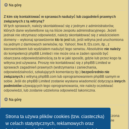
Na górę
Z kim się kontaktować w sprawach nadużyć lub zagadnień prawnych
związanych z tą witryną?
W tych sprawach, należy skontaktować się z jednym z administratorów,
których dane wyświetlone są na liście zespołu administracyjnego. Jeżeli
jednak nie otrzymasz odpowiedzi, należy skontaktować się z właścicielem
domeny – wykonaj sprawdzenie
kto to jest
lub, jeśli witryna jest uruchomiona
na jednym z darmowych serwisów, np. Yahoo!, free.fr, f2s.com, itp., z
kierownictwem lub wydziałem nadużyć tego serwisu. Absolutnie
nie należy
do kompetencji phpBB Limited i nie może ona w żaden sposób być
obarczana odpowiedzialnością za to w jaki sposób, gdzie lub przez kogo ta
witryna jest używana. Proszę nie kontaktować się z phpBB Limited w
sprawach zagadnień prawnych (wstrzymania i zaniechania,
odpowiedzialności, szkalujących komentarzy itp.)
bezpośrednio nie
związanych
z witryną phpBB.com lub oprogramowaniem phpBB samym w
sobie. Jeśli do phpBB Limited zostanie wysłana wiadomość dotycząca
innych
podmiotów
używających tego oprogramowania, nie należy oczekiwać
odpowiedzi, lub zostanie udzielona odpowiedź lakoniczna.
Na górę
Jak nawiązać kontakt z administratorem witryny?
Wszyscy użytkownicy witryny mogą używać – jeśli funkcja ta jest włączona
Strona ta używa plików cookies (tzw. ciasteczka)
przez administratora witryny – formularza „Kontakt z nami”. Członkowie
w celach statystycznych, reklamowych oraz
witryny mogą także używać odnośnika „Zespół administracyjny”.