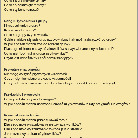
Co to są przyklejone tematy?
Co to są zamknięte tematy?
Co to są ikony tematu?
Rangi użytkownika i grupy
Kim są administratorzy?
Kim są moderatorzy?
Co to są grupy użytkowników?
Gdzie znajduje się spis grup użytkowników i jak można dołączyć do grupy?
W jaki sposób można zostać liderem grupy?
Dlaczego niektóre nazwy użytkowników są wyświetlane innymi kolorami?
Co to jest “Domyślna grupa użytkownika”?
Czym jest odnośnik “Zespół administracyjny”?
Prywatne wiadomości
Nie mogę wysyłać prywatnych wiadomości!
Otrzymuję niechciane prywatne wiadomości!
Otrzymałem/otrzymałam spam lub obraźliwy e-mail od kogoś z tej witryny!
Przyjaciele i wrogowie
Co to jest lista przyjaciół i wrogów?
W jaki sposób można dodawać/usuwać użytkowników z listy przyjaciół lub wrogów?
Przeszukiwanie forów
W jaki sposób można przeszukiwać fora?
Dlaczego moje wyszukiwanie nie zwraca wyników?
Dlaczego moje wyszukiwanie zwraca pustą stronę?!
Jak można wyszukać użytkowników?