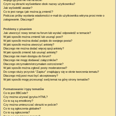
Mojego języka nie ma na liście!
Czym są obrazki wyświetlane obok nazwy użytkownika?
Jak wyświetlić awatar?
Co to jest ranga i jak można ją zmienić?
Podczas próby wysłania wiadomości e-mail do użytkownika witryna prosi mnie o
zalogowanie. Dlaczego?
Problemy z pisaniem
Jak utworzyć nowy temat na forum lub wysłać odpowiedź w temacie?
W jaki sposób można zmienić lub usunąć post?
W jaki sposób można dodać podpis do swojego posta?
W jaki sposób można utworzyć ankietę?
Dlaczego nie można dodać więcej opcji ankiety?
W jaki sposób zmienić lub usunąć ankietę?
Dlaczego nie mam dostępu do forum?
Dlaczego nie mogę dodawać załączników?
Dlaczego otrzymałem/otrzymałam ostrzeżenie?
W jaki sposób można zgłosić posty moderatorowi?
Do czego służy przycisk “Zapisz” znajdujący się w oknie tworzenia tematu?
Dlaczego mój post musi być akceptowany?
W jaki sposób mogę przesunąć swój temat na górę strony tematów?
Formatowanie i typy tematów
Co to jest BBCode?
Czy można używać języka HTML?
Co to są są emotikony?
Czy można umieszczać obrazki w poście?
Co to są ogłoszenia globalne?
Co to są ogłoszenia?