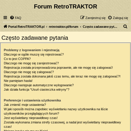
Forum RetroTRAKTOR
FAQ
Zarejestruj się
Zaloguj się
S
Portal RetroTRAKTOR.pl
retrotraktor.pl/forum
Często zadawane pytania
z
Często zadawane pytania
u
k
Problemy z logowaniem i rejestracją
Dlaczego w ogóle muszę się rejestrować?
a
Co to jest COPPA?
j
Dlaczego nie mogę się zarejestrować?
Rejestracja została przeprowadzona poprawnie, ale nie mogę się zalogować!
Dlaczego nie mogę się zalogować?
Rejestracja została dokonana jakiś czas temu, ale teraz nie mogę się zalogować?!
Nie pamiętam hasła!
Dlaczego następuje automatyczne wylogowanie?
Jak działa funkcja “Usuń ciasteczka witryny”?
Preferencje i ustawienia użytkownika
Jak zmienić moje ustawienia?
W jaki sposób można zapobiec wyświetlaniu nazwy użytkownika na liście
użytkowników przeglądających forum?
Jest wyświetlany nieprawidłowy czas!
Została wykonana zmiana strefy czasowej, a nadal jest wyświetlany nieprawidłowy
czas!