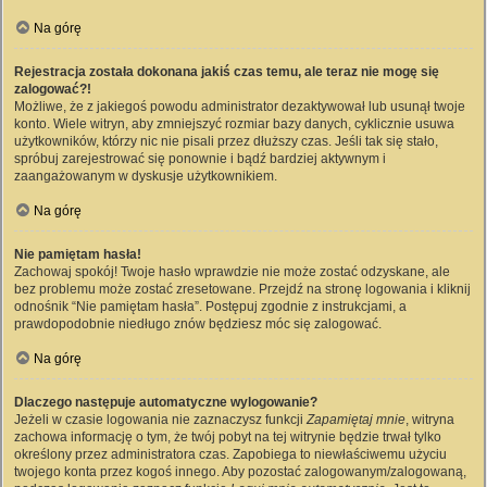
Na górę
Rejestracja została dokonana jakiś czas temu, ale teraz nie mogę się
zalogować?!
Możliwe, że z jakiegoś powodu administrator dezaktywował lub usunął twoje
konto. Wiele witryn, aby zmniejszyć rozmiar bazy danych, cyklicznie usuwa
użytkowników, którzy nic nie pisali przez dłuższy czas. Jeśli tak się stało,
spróbuj zarejestrować się ponownie i bądź bardziej aktywnym i
zaangażowanym w dyskusje użytkownikiem.
Na górę
Nie pamiętam hasła!
Zachowaj spokój! Twoje hasło wprawdzie nie może zostać odzyskane, ale
bez problemu może zostać zresetowane. Przejdź na stronę logowania i kliknij
odnośnik “Nie pamiętam hasła”. Postępuj zgodnie z instrukcjami, a
prawdopodobnie niedługo znów będziesz móc się zalogować.
Na górę
Dlaczego następuje automatyczne wylogowanie?
Jeżeli w czasie logowania nie zaznaczysz funkcji
Zapamiętaj mnie
, witryna
zachowa informację o tym, że twój pobyt na tej witrynie będzie trwał tylko
określony przez administratora czas. Zapobiega to niewłaściwemu użyciu
twojego konta przez kogoś innego. Aby pozostać zalogowanym/zalogowaną,