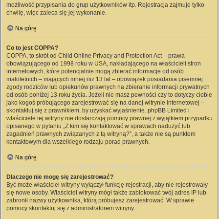
możliwość przypisania do grup użytkowników itp. Rejestracja zajmuje tylko
chwilę, więc zaleca się jej wykonanie.
Na górę
Co to jest COPPA?
COPPA, to skrót od Child Online Privacy and Protection Act – prawa
obowiązującego od 1998 roku w USA, nakładającego na właścicieli stron
internetowych, które potencjalnie mogą zbierać informacje od osób
małoletnich – mających mniej niż 13 lat – obowiązek posiadania pisemnej
zgody rodziców lub opiekunów prawnych na zbieranie informacji prywatnych
od osób poniżej 13 roku życia. Jeżeli nie masz pewności czy to dotyczy ciebie
jako kogoś próbującego zarejestrować się na danej witrynie internetowej –
skontaktuj się z prawnikiem, by uzyskać wyjaśnienie. phpBB Limited i
właściciele tej witryny nie dostarczają pomocy prawnej z wyjątkiem przypadku
opisanego w pytaniu „Z kim się kontaktować w sprawach nadużyć lub
zagadnień prawnych związanych z tą witryną?”, a także nie są punktem
kontaktowym dla wszelkiego rodzaju porad prawnych.
Na górę
Dlaczego nie mogę się zarejestrować?
Być może właściciel witryny wyłączył funkcję rejestracji, aby nie rejestrowały
się nowe osoby. Właściciel witryny mógł także zablokować twój adres IP lub
zabronił nazwy użytkownika, którą próbujesz zarejestrować. W sprawie
pomocy skontaktuj się z administratorem witryny.