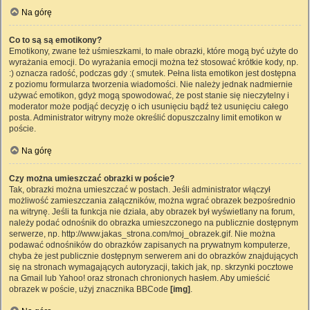
Na górę
Co to są są emotikony?
Emotikony, zwane też uśmieszkami, to małe obrazki, które mogą być użyte do
wyrażania emocji. Do wyrażania emocji można też stosować krótkie kody, np.
:) oznacza radość, podczas gdy :( smutek. Pełna lista emotikon jest dostępna
z poziomu formularza tworzenia wiadomości. Nie należy jednak nadmiernie
używać emotikon, gdyż mogą spowodować, że post stanie się nieczytelny i
moderator może podjąć decyzję o ich usunięciu bądź też usunięciu całego
posta. Administrator witryny może określić dopuszczalny limit emotikon w
poście.
Na górę
Czy można umieszczać obrazki w poście?
Tak, obrazki można umieszczać w postach. Jeśli administrator włączył
możliwość zamieszczania załączników, można wgrać obrazek bezpośrednio
na witrynę. Jeśli ta funkcja nie działa, aby obrazek był wyświetlany na forum,
należy podać odnośnik do obrazka umieszczonego na publicznie dostępnym
serwerze, np. http://www.jakas_strona.com/moj_obrazek.gif. Nie można
podawać odnośników do obrazków zapisanych na prywatnym komputerze,
chyba że jest publicznie dostępnym serwerem ani do obrazków znajdujących
się na stronach wymagających autoryzacji, takich jak, np. skrzynki pocztowe
na Gmail lub Yahoo! oraz stronach chronionych hasłem. Aby umieścić
obrazek w poście, użyj znacznika BBCode
[img]
.