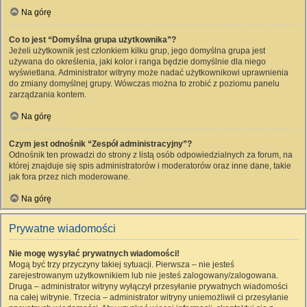
Na górę
Co to jest “Domyślna grupa użytkownika”?
Jeżeli użytkownik jest członkiem kilku grup, jego domyślna grupa jest
używana do określenia, jaki kolor i ranga będzie domyślnie dla niego
wyświetlana. Administrator witryny może nadać użytkownikowi uprawnienia
do zmiany domyślnej grupy. Wówczas można to zrobić z poziomu panelu
zarządzania kontem.
Na górę
Czym jest odnośnik “Zespół administracyjny”?
Odnośnik ten prowadzi do strony z listą osób odpowiedzialnych za forum, na
której znajduje się spis administratorów i moderatorów oraz inne dane, takie
jak fora przez nich moderowane.
Na górę
Prywatne wiadomości
Nie mogę wysyłać prywatnych wiadomości!
Mogą być trzy przyczyny takiej sytuacji. Pierwsza – nie jesteś
zarejestrowanym użytkownikiem lub nie jesteś zalogowany/zalogowana.
Druga – administrator witryny wyłączył przesyłanie prywatnych wiadomości
na całej witrynie. Trzecia – administrator witryny uniemożliwił ci przesyłanie