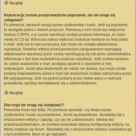
Na górę
Rejestracja została przeprowadzona poprawnie, ale nie mogę się
zalogować!
Po pierwsze, sprawdź swoją nazwę użytkownika i hasło. Jeśli są poprawne,
to wystąpiła jedna z dwóch przyczyn. Pierwszą z nich może być włączona
funkcja COPPA, a w czasie rejestracji została podana informacja, że masz
mniej niż 13 lat. Wówczas należy wykonać instrukcje wysłane na twój adres
e-mail. Jeśli nie to było przyczyną, być może nie została aktywowana
rejestracja. Niektóre witryny przed pierwszym zalogowaniem wymagają
aktywowania rejestracji przez osobę rejestrującą się lub przez administratora.
Informacja o tym była wyświetlona podczas rejestracji. Jeśli została wysłana
do ciebie wiadomość e-mail, postępuj zgodnie z zawartymi w niej
instrukcjami. Jeżeli taka wiadomość do ciebie nie dotarła, być może został
podany nieprawidłowy adres e-mail lub wiadomość została zatrzymana przez
filtr antyspamowy. Jeśli na pewno podany przez ciebie adres e-mail jest
prawidłowy, spróbuj skontaktować się z administratorem.
Na górę
Dlaczego nie mogę się zalogować?
Powodów może być kilka. Po pierwsze sprawdź, czy twoja nazwa
użytkownika i hasło są prawidłowe. Jeżeli są prawidłowe, skontaktuj się z
właścicielem witryny i zapytaj, czy cię nie zablokowano. Istnieje też
prawdopodobieństwo, że problem powoduje błędna konfiguracja witryny, na
której znajduje się forum. Skontaktuj się z właścicielem witryny i powiadom go
o tym problemie. Musi on go naprawić.