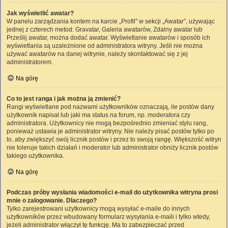
Jak wyświetlić awatar?
W panelu zarządzania kontem na karcie „Profil” w sekcji „Awatar”, używając
jednej z czterech metod: Gravatar, Galeria awatarów, Zdalny awatar lub
Prześlij awatar, można dodać awatar. Wyświetlanie awatarów i sposób ich
wyświetlania są uzależnione od administratora witryny. Jeśli nie można
używać awatarów na danej witrynie, należy skontaktować się z jej
administratorem.
Na górę
Co to jest ranga i jak można ją zmienić?
Rangi wyświetlane pod nazwami użytkowników oznaczają, ile postów dany
użytkownik napisał lub jaki ma status na forum, np. moderatora czy
administratora. Użytkownicy nie mogą bezpośrednio zmieniać stylu rang,
ponieważ ustawia je administrator witryny. Nie należy pisać postów tylko po
to, aby zwiększyć swój licznik postów i przez to swoją rangę. Większość witryn
nie toleruje takich działań i moderator lub administrator obniży licznik postów
takiego użytkownika.
Na górę
Podczas próby wysłania wiadomości e-mail do użytkownika witryna prosi
mnie o zalogowanie. Dlaczego?
Tylko zarejestrowani użytkownicy mogą wysyłać e-maile do innych
użytkowników przez wbudowany formularz wysyłania e-maili i tylko wtedy,
jeżeli administrator włączył tę funkcję. Ma to zabezpieczać przed