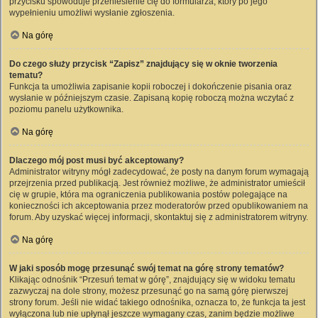
przycisku spowoduje przeniesienie cię do formularza, który po jego
wypełnieniu umożliwi wysłanie zgłoszenia.
Na górę
Do czego służy przycisk “Zapisz” znajdujący się w oknie tworzenia
tematu?
Funkcja ta umożliwia zapisanie kopii roboczej i dokończenie pisania oraz
wysłanie w późniejszym czasie. Zapisaną kopię roboczą można wczytać z
poziomu panelu użytkownika.
Na górę
Dlaczego mój post musi być akceptowany?
Administrator witryny mógł zadecydować, że posty na danym forum wymagają
przejrzenia przed publikacją. Jest również możliwe, że administrator umieścił
cię w grupie, która ma ograniczenia publikowania postów polegające na
konieczności ich akceptowania przez moderatorów przed opublikowaniem na
forum. Aby uzyskać więcej informacji, skontaktuj się z administratorem witryny.
Na górę
W jaki sposób mogę przesunąć swój temat na górę strony tematów?
Klikając odnośnik “Przesuń temat w górę”, znajdujący się w widoku tematu
zazwyczaj na dole strony, możesz przesunąć go na samą górę pierwszej
strony forum. Jeśli nie widać takiego odnośnika, oznacza to, że funkcja ta jest
wyłączona lub nie upłynął jeszcze wymagany czas, zanim będzie możliwe