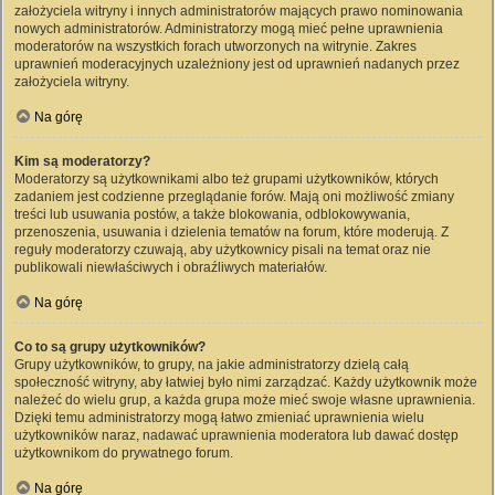
założyciela witryny i innych administratorów mających prawo nominowania
nowych administratorów. Administratorzy mogą mieć pełne uprawnienia
moderatorów na wszystkich forach utworzonych na witrynie. Zakres
uprawnień moderacyjnych uzależniony jest od uprawnień nadanych przez
założyciela witryny.
Na górę
Kim są moderatorzy?
Moderatorzy są użytkownikami albo też grupami użytkowników, których
zadaniem jest codzienne przeglądanie forów. Mają oni możliwość zmiany
treści lub usuwania postów, a także blokowania, odblokowywania,
przenoszenia, usuwania i dzielenia tematów na forum, które moderują. Z
reguły moderatorzy czuwają, aby użytkownicy pisali na temat oraz nie
publikowali niewłaściwych i obraźliwych materiałów.
Na górę
Co to są grupy użytkowników?
Grupy użytkowników, to grupy, na jakie administratorzy dzielą całą
społeczność witryny, aby łatwiej było nimi zarządzać. Każdy użytkownik może
należeć do wielu grup, a każda grupa może mieć swoje własne uprawnienia.
Dzięki temu administratorzy mogą łatwo zmieniać uprawnienia wielu
użytkowników naraz, nadawać uprawnienia moderatora lub dawać dostęp
użytkownikom do prywatnego forum.
Na górę