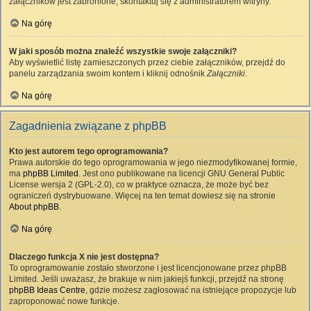
załączników jest zabronione, skontaktuj się z administratorem witryny.
Na górę
W jaki sposób można znaleźć wszystkie swoje załączniki?
Aby wyświetlić listę zamieszczonych przez ciebie załączników, przejdź do
panelu zarządzania swoim kontem i kliknij odnośnik
Załączniki
.
Na górę
Zagadnienia związane z phpBB
Kto jest autorem tego oprogramowania?
Prawa autorskie do tego oprogramowania w jego niezmodyfikowanej formie,
ma
phpBB Limited
. Jest ono publikowane na licencji GNU General Public
License wersja 2 (GPL-2.0), co w praktyce oznacza, że może być bez
ograniczeń dystrybuowane. Więcej na ten temat dowiesz się na stronie
About phpBB
.
Na górę
Dlaczego funkcja X nie jest dostępna?
To oprogramowanie zostało stworzone i jest licencjonowane przez phpBB
Limited. Jeśli uważasz, że brakuje w nim jakiejś funkcji, przejdź na stronę
phpBB Ideas Centre
, gdzie możesz zagłosować na istniejące propozycje lub
zaproponować nowe funkcje.