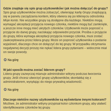
Gdzie znajduje się spis grup użytkowników i jak można dołączyć do grupy?
Spis grup użytkowników można zobaczyć, otwierając kartę
Grupy
znajdującą
się w panelu zarządzania kontem, który otwiera się po kliknięciu odnośnika
Moje konto
. Nie wszystkie grupy są dostępne dla każdego. Niektóre mogą
wymagać akceptacji przyjęcia nowego członka, niektóre mogą być zamknięte,
a jeszcze inne mogą mieć ukrytych członków. Użytkownik może poprosić o
przyjęcie do danej grupy, naciskając odpowiedni przycisk. Prośba o przyjęcie
do grupy, która wymaga akceptacji przyjęcia nowego członka, musi zostać
zaakceptowana przez lidera grupy. Może on poprosić użytkownika o podanie
wyjaśnień, dlaczego chce on dołączyć do tej grupy. W przypadku otrzymania
negatywnej decyzji proszę nie nękać lidera grupy pytaniami – widocznie miał
on swoje powody.
Na górę
W jaki sposób można zostać liderem grupy?
Lidera grupy zazwyczaj mianuje administrator witryny podczas tworzenia
grupy. Jeśli chcesz utworzyć grupę użytkowników, skontaktuj się z
administratorem, wysyłając do niego prywatną wiadomość.
Na górę
Dlaczego niektóre nazwy użytkowników są wyświetlane innymi kolorami?
Możliwe, że administrator witryny przypisał kolor członkom grupy, aby ułatwić
identyfikowanie członków tej grupy.