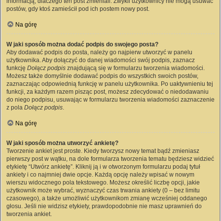
informacją, dlaczego ten post zmieniali. Zwykli użytkownicy nie mogą usuwać
postów, gdy ktoś zamieścił pod ich postem nowy post.
Na górę
W jaki sposób można dodać podpis do swojego posta?
Aby dodawać podpis do posta, należy go najpierw utworzyć w panelu
użytkownika. Aby dołączyć do danej wiadomości swój podpis, zaznacz
funkcję
Dołącz podpis
znajdującą się w formularzu tworzenia wiadomości.
Możesz także domyślnie dodawać podpis do wszystkich swoich postów,
zaznaczając odpowiednią funkcję w panelu użytkownika. Po uaktywnieniu tej
funkcji, za każdym razem pisząc post, możesz zdecydować o niedodawaniu
do niego podpisu, usuwając w formularzu tworzenia wiadomości zaznaczenie
z pola
Dołącz podpis
.
Na górę
W jaki sposób można utworzyć ankietę?
Tworzenie ankiet jest proste. Kiedy tworzysz nowy temat bądź zmieniasz
pierwszy post w wątku, na dole formularza tworzenia tematu będziesz widzieć
etykietę “Utwórz ankietę”. Kliknij ją i w otworzonym formularzu podaj tytuł
ankiety i co najmniej dwie opcje. Każdą opcję należy wpisać w nowym
wierszu widocznego pola tekstowego. Możesz określić liczbę opcji, jakie
użytkownik może wybrać, wyznaczyć czas trwania ankiety (0 – bez limitu
czasowego), a także umożliwić użytkownikom zmianę wcześniej oddanego
głosu. Jeśli nie widzisz etykiety, prawdopodobnie nie masz uprawnień do
tworzenia ankiet.