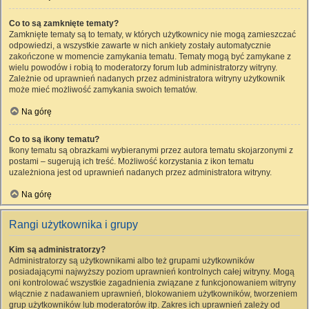
Co to są zamknięte tematy?
Zamknięte tematy są to tematy, w których użytkownicy nie mogą zamieszczać
odpowiedzi, a wszystkie zawarte w nich ankiety zostały automatycznie
zakończone w momencie zamykania tematu. Tematy mogą być zamykane z
wielu powodów i robią to moderatorzy forum lub administratorzy witryny.
Zależnie od uprawnień nadanych przez administratora witryny użytkownik
może mieć możliwość zamykania swoich tematów.
Na górę
Co to są ikony tematu?
Ikony tematu są obrazkami wybieranymi przez autora tematu skojarzonymi z
postami – sugerują ich treść. Możliwość korzystania z ikon tematu
uzależniona jest od uprawnień nadanych przez administratora witryny.
Na górę
Rangi użytkownika i grupy
Kim są administratorzy?
Administratorzy są użytkownikami albo też grupami użytkowników
posiadającymi najwyższy poziom uprawnień kontrolnych całej witryny. Mogą
oni kontrolować wszystkie zagadnienia związane z funkcjonowaniem witryny
włącznie z nadawaniem uprawnień, blokowaniem użytkowników, tworzeniem
grup użytkowników lub moderatorów itp. Zakres ich uprawnień zależy od