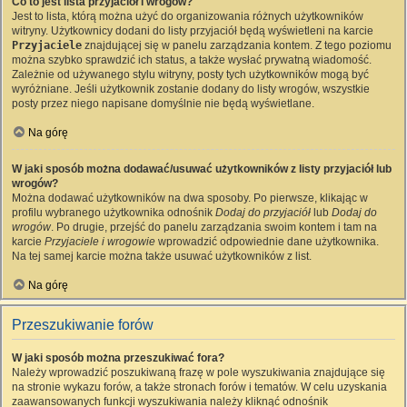
Co to jest lista przyjaciół i wrogów?
Jest to lista, którą można użyć do organizowania różnych użytkowników
witryny. Użytkownicy dodani do listy przyjaciół będą wyświetleni na karcie
Przyjaciele
znajdującej się w panelu zarządzania kontem. Z tego poziomu
można szybko sprawdzić ich status, a także wysłać prywatną wiadomość.
Zależnie od używanego stylu witryny, posty tych użytkowników mogą być
wyróżniane. Jeśli użytkownik zostanie dodany do listy wrogów, wszystkie
posty przez niego napisane domyślnie nie będą wyświetlane.
Na górę
W jaki sposób można dodawać/usuwać użytkowników z listy przyjaciół lub
wrogów?
Można dodawać użytkowników na dwa sposoby. Po pierwsze, klikając w
profilu wybranego użytkownika odnośnik
Dodaj do przyjaciół
lub
Dodaj do
wrogów
. Po drugie, przejść do panelu zarządzania swoim kontem i tam na
karcie
Przyjaciele i wrogowie
wprowadzić odpowiednie dane użytkownika.
Na tej samej karcie można także usuwać użytkowników z list.
Na górę
Przeszukiwanie forów
W jaki sposób można przeszukiwać fora?
Należy wprowadzić poszukiwaną frazę w pole wyszukiwania znajdujące się
na stronie wykazu forów, a także stronach forów i tematów. W celu uzyskania
zaawansowanych funkcji wyszukiwania należy kliknąć odnośnik