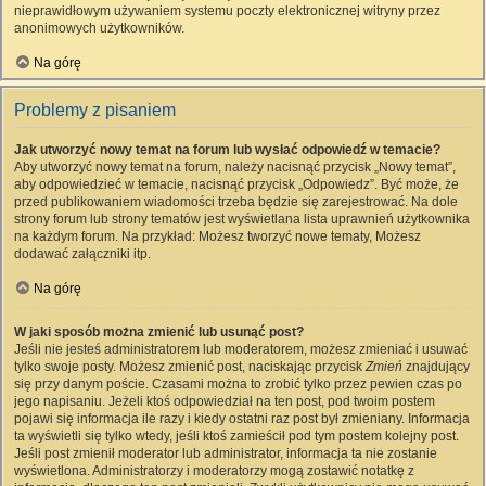
nieprawidłowym używaniem systemu poczty elektronicznej witryny przez
anonimowych użytkowników.
Na górę
Problemy z pisaniem
Jak utworzyć nowy temat na forum lub wysłać odpowiedź w temacie?
Aby utworzyć nowy temat na forum, należy nacisnąć przycisk „Nowy temat”,
aby odpowiedzieć w temacie, nacisnąć przycisk „Odpowiedz”. Być może, że
przed publikowaniem wiadomości trzeba będzie się zarejestrować. Na dole
strony forum lub strony tematów jest wyświetlana lista uprawnień użytkownika
na każdym forum. Na przykład: Możesz tworzyć nowe tematy, Możesz
dodawać załączniki itp.
Na górę
W jaki sposób można zmienić lub usunąć post?
Jeśli nie jesteś administratorem lub moderatorem, możesz zmieniać i usuwać
tylko swoje posty. Możesz zmienić post, naciskając przycisk
Zmień
znajdujący
się przy danym poście. Czasami można to zrobić tylko przez pewien czas po
jego napisaniu. Jeżeli ktoś odpowiedział na ten post, pod twoim postem
pojawi się informacja ile razy i kiedy ostatni raz post był zmieniany. Informacja
ta wyświetli się tylko wtedy, jeśli ktoś zamieścił pod tym postem kolejny post.
Jeśli post zmienił moderator lub administrator, informacja ta nie zostanie
wyświetlona. Administratorzy i moderatorzy mogą zostawić notatkę z