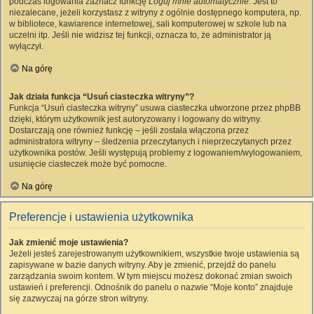
podczas logowania zaznacz funkcję
Loguj mnie automatycznie
. Jest to
niezalecane, jeżeli korzystasz z witryny z ogólnie dostępnego komputera, np.
w bibliotece, kawiarence internetowej, sali komputerowej w szkole lub na
uczelni itp. Jeśli nie widzisz tej funkcji, oznacza to, że administrator ją
wyłączył.
Na górę
Jak działa funkcja “Usuń ciasteczka witryny”?
Funkcja “Usuń ciasteczka witryny” usuwa ciasteczka utworzone przez phpBB
dzięki, którym użytkownik jest autoryzowany i logowany do witryny.
Dostarczają one również funkcję – jeśli została włączona przez
administratora witryny – śledzenia przeczytanych i nieprzeczytanych przez
użytkownika postów. Jeśli występują problemy z logowaniem/wylogowaniem,
usunięcie ciasteczek może być pomocne.
Na górę
Preferencje i ustawienia użytkownika
Jak zmienić moje ustawienia?
Jeżeli jesteś zarejestrowanym użytkownikiem, wszystkie twoje ustawienia są
zapisywane w bazie danych witryny. Aby je zmienić, przejdź do panelu
zarządzania swoim kontem. W tym miejscu możesz dokonać zmian swoich
ustawień i preferencji. Odnośnik do panelu o nazwie “Moje konto” znajduje
się zazwyczaj na górze stron witryny.