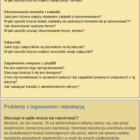
W jaki sposób można znaleźć swoje posty i tematy?
Obserwowanie tematów i zakładki
Jaka jest różnica między dodaniem zakładki a obserwowaniem?
W jaki sposób można dodać zakładkę do wybranych tematów lub je obserwować??
Jak obserwować wybrane forum?
W jaki sposób usunąć obserwowanie forum, tematu?
Załączniki
Jakie typy załączników są dozwolone na tej witrynie?
W jaki sposób można znaleźć wszystkie swoje załączniki?
Zagadnienia związane z phpBB
Kto jest autorem tego oprogramowania?
Dlaczego funkcja X nie jest dostępna?
Z kim się kontaktować w sprawach nadużyć lub zagadnień prawnych związanych z tą
witryną?
Jak nawiązać kontakt z administratorem witryny?
Problemy z logowaniem i rejestracją
Dlaczego w ogóle muszę się rejestrować?
Możliwe, że nie musisz. To od administratora witryny zależy czy, aby pisać
wiadomości, konieczna jest rejestracja. Niemniej rejestracja umożliwia dostęp
do dodatkowych funkcji niedostępnych dla gości, takich jak własny awatar,
wysyłanie prywatnych wiadomości i e-maili do innych użytkowników,