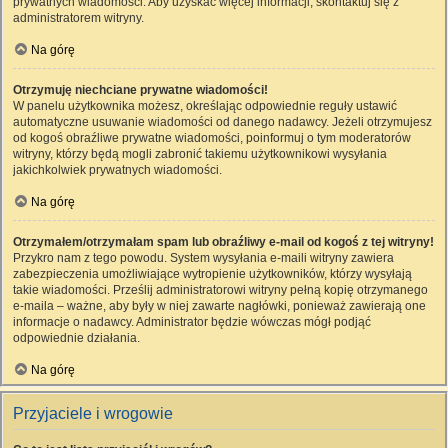
prywatnych wiadomości. Aby uzyskać więcej informacji, skontaktuj się z
administratorem witryny.
Na górę
Otrzymuję niechciane prywatne wiadomości!
W panelu użytkownika możesz, określając odpowiednie reguły ustawić
automatyczne usuwanie wiadomości od danego nadawcy. Jeżeli otrzymujesz
od kogoś obraźliwe prywatne wiadomości, poinformuj o tym moderatorów
witryny, którzy będą mogli zabronić takiemu użytkownikowi wysyłania
jakichkolwiek prywatnych wiadomości.
Na górę
Otrzymałem/otrzymałam spam lub obraźliwy e-mail od kogoś z tej witryny!
Przykro nam z tego powodu. System wysyłania e-maili witryny zawiera
zabezpieczenia umożliwiające wytropienie użytkowników, którzy wysyłają
takie wiadomości. Prześlij administratorowi witryny pełną kopię otrzymanego
e-maila – ważne, aby były w niej zawarte nagłówki, ponieważ zawierają one
informacje o nadawcy. Administrator będzie wówczas mógł podjąć
odpowiednie działania.
Na górę
Przyjaciele i wrogowie