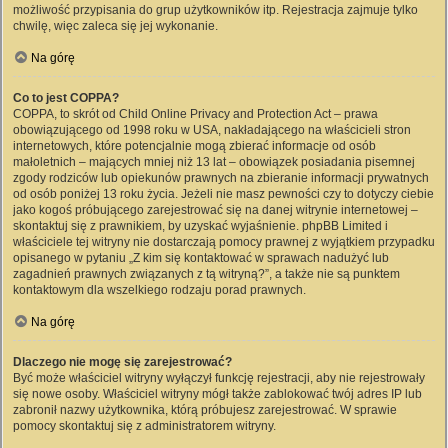
możliwość przypisania do grup użytkowników itp. Rejestracja zajmuje tylko
chwilę, więc zaleca się jej wykonanie.
Na górę
Co to jest COPPA?
COPPA, to skrót od Child Online Privacy and Protection Act – prawa
obowiązującego od 1998 roku w USA, nakładającego na właścicieli stron
internetowych, które potencjalnie mogą zbierać informacje od osób
małoletnich – mających mniej niż 13 lat – obowiązek posiadania pisemnej
zgody rodziców lub opiekunów prawnych na zbieranie informacji prywatnych
od osób poniżej 13 roku życia. Jeżeli nie masz pewności czy to dotyczy ciebie
jako kogoś próbującego zarejestrować się na danej witrynie internetowej –
skontaktuj się z prawnikiem, by uzyskać wyjaśnienie. phpBB Limited i
właściciele tej witryny nie dostarczają pomocy prawnej z wyjątkiem przypadku
opisanego w pytaniu „Z kim się kontaktować w sprawach nadużyć lub
zagadnień prawnych związanych z tą witryną?”, a także nie są punktem
kontaktowym dla wszelkiego rodzaju porad prawnych.
Na górę
Dlaczego nie mogę się zarejestrować?
Być może właściciel witryny wyłączył funkcję rejestracji, aby nie rejestrowały
się nowe osoby. Właściciel witryny mógł także zablokować twój adres IP lub
zabronił nazwy użytkownika, którą próbujesz zarejestrować. W sprawie
pomocy skontaktuj się z administratorem witryny.