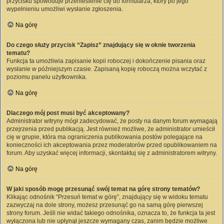
przycisku spowoduje przeniesienie cię do formularza, który po jego
wypełnieniu umożliwi wysłanie zgłoszenia.
Na górę
Do czego służy przycisk “Zapisz” znajdujący się w oknie tworzenia
tematu?
Funkcja ta umożliwia zapisanie kopii roboczej i dokończenie pisania oraz
wysłanie w późniejszym czasie. Zapisaną kopię roboczą można wczytać z
poziomu panelu użytkownika.
Na górę
Dlaczego mój post musi być akceptowany?
Administrator witryny mógł zadecydować, że posty na danym forum wymagają
przejrzenia przed publikacją. Jest również możliwe, że administrator umieścił
cię w grupie, która ma ograniczenia publikowania postów polegające na
konieczności ich akceptowania przez moderatorów przed opublikowaniem na
forum. Aby uzyskać więcej informacji, skontaktuj się z administratorem witryny.
Na górę
W jaki sposób mogę przesunąć swój temat na górę strony tematów?
Klikając odnośnik “Przesuń temat w górę”, znajdujący się w widoku tematu
zazwyczaj na dole strony, możesz przesunąć go na samą górę pierwszej
strony forum. Jeśli nie widać takiego odnośnika, oznacza to, że funkcja ta jest
wyłączona lub nie upłynął jeszcze wymagany czas, zanim będzie możliwe