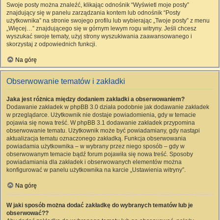
Swoje posty można znaleźć, klikając odnośnik “Wyświetl moje posty”
znajdujący się w panelu zarządzania kontem lub odnośnik “Posty
użytkownika” na stronie swojego profilu lub wybierając „Twoje posty” z menu
„Więcej…” znajdującego się w górnym lewym rogu witryny. Jeśli chcesz
wyszukać swoje tematy, użyj strony wyszukiwania zaawansowanego i
skorzystaj z odpowiednich funkcji.
Na górę
Obserwowanie tematów i zakładki
Jaka jest różnica między dodaniem zakładki a obserwowaniem?
Dodawanie zakładek w phpBB 3.0 działa podobnie jak dodawanie zakładek
w przeglądarce. Użytkownik nie dostaje powiadomienia, gdy w temacie
pojawia się nowa treść. W phpBB 3.1 dodawanie zakładek przypomina
obserwowanie tematu. Użytkownik może być powiadamiany, gdy nastąpi
aktualizacja tematu oznaczonego zakładką. Funkcja obserwowania
powiadamia użytkownika – w wybrany przez niego sposób – gdy w
obserwowanym temacie bądź forum pojawiła się nowa treść. Sposoby
powiadamiania dla zakładek i obserwowanych elementów można
konfigurować w panelu użytkownika na karcie „Ustawienia witryny”.
Na górę
W jaki sposób można dodać zakładkę do wybranych tematów lub je
obserwować??