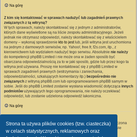
Na górę
Z kim się kontaktować w sprawach nadużyć lub zagadnień prawnych
związanych z tą witryną?
W tych sprawach, należy skontaktować się z jednym z administratorów,
których dane wyświetlone są na liście zespołu administracyjnego. Jeżeli
jednak nie otrzymasz odpowiedzi, należy skontaktować się z właścicielem
domeny – wykonaj sprawdzenie
kto to jest
lub, jeśli witryna jest uruchomiona
na jednym z darmowych serwisów, np. Yahoo!, free.fr, f2s.com, itp., z
kierownictwem lub wydziałem nadużyć tego serwisu. Absolutnie
nie należy
do kompetencji phpBB Limited i nie może ona w żaden sposób być
obarczana odpowiedzialnością za to w jaki sposób, gdzie lub przez kogo ta
witryna jest używana. Proszę nie kontaktować się z phpBB Limited w
sprawach zagadnień prawnych (wstrzymania i zaniechania,
odpowiedzialności, szkalujących komentarzy itp.)
bezpośrednio nie
związanych
z witryną phpBB.com lub oprogramowaniem phpBB samym w
sobie. Jeśli do phpBB Limited zostanie wysłana wiadomość dotycząca
innych
podmiotów
używających tego oprogramowania, nie należy oczekiwać
odpowiedzi, lub zostanie udzielona odpowiedź lakoniczna.
Na górę
Jak nawiązać kontakt z administratorem witryny?
Wszyscy użytkownicy witryny mogą używać – jeśli funkcja ta jest włączona
Strona ta używa plików cookies (tzw. ciasteczka)
przez administratora witryny – formularza „Kontakt z nami”. Członkowie
w celach statystycznych, reklamowych oraz
witryny mogą także używać odnośnika „Zespół administracyjny”.