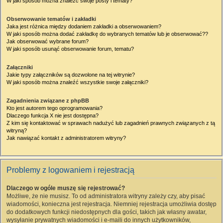
W jaki sposób można znaleźć swoje posty i tematy?
Obserwowanie tematów i zakładki
Jaka jest różnica między dodaniem zakładki a obserwowaniem?
W jaki sposób można dodać zakładkę do wybranych tematów lub je obserwować??
Jak obserwować wybrane forum?
W jaki sposób usunąć obserwowanie forum, tematu?
Załączniki
Jakie typy załączników są dozwolone na tej witrynie?
W jaki sposób można znaleźć wszystkie swoje załączniki?
Zagadnienia związane z phpBB
Kto jest autorem tego oprogramowania?
Dlaczego funkcja X nie jest dostępna?
Z kim się kontaktować w sprawach nadużyć lub zagadnień prawnych związanych z tą
witryną?
Jak nawiązać kontakt z administratorem witryny?
Problemy z logowaniem i rejestracją
Dlaczego w ogóle muszę się rejestrować?
Możliwe, że nie musisz. To od administratora witryny zależy czy, aby pisać
wiadomości, konieczna jest rejestracja. Niemniej rejestracja umożliwia dostęp
do dodatkowych funkcji niedostępnych dla gości, takich jak własny awatar,
wysyłanie prywatnych wiadomości i e-maili do innych użytkowników,