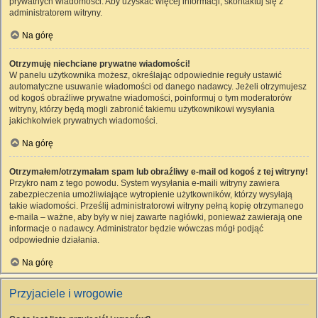
prywatnych wiadomości. Aby uzyskać więcej informacji, skontaktuj się z
administratorem witryny.
Na górę
Otrzymuję niechciane prywatne wiadomości!
W panelu użytkownika możesz, określając odpowiednie reguły ustawić
automatyczne usuwanie wiadomości od danego nadawcy. Jeżeli otrzymujesz
od kogoś obraźliwe prywatne wiadomości, poinformuj o tym moderatorów
witryny, którzy będą mogli zabronić takiemu użytkownikowi wysyłania
jakichkolwiek prywatnych wiadomości.
Na górę
Otrzymałem/otrzymałam spam lub obraźliwy e-mail od kogoś z tej witryny!
Przykro nam z tego powodu. System wysyłania e-maili witryny zawiera
zabezpieczenia umożliwiające wytropienie użytkowników, którzy wysyłają
takie wiadomości. Prześlij administratorowi witryny pełną kopię otrzymanego
e-maila – ważne, aby były w niej zawarte nagłówki, ponieważ zawierają one
informacje o nadawcy. Administrator będzie wówczas mógł podjąć
odpowiednie działania.
Na górę
Przyjaciele i wrogowie