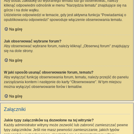
Aby dodać zakładkę do wybranego tematu lub go obserwować, należy
kliknąć odpowiedni odnośnik w menu “Narzędzia tematu” znajdujące się na
górze i na dole wątku.
Udzielenie odpowiedzi w temacie, gdy jest aktywna funkcja “Powiadamiaj o
opublikowaniu odpowiedzi” spowoduje włączenie obserwowania tematu.
Na górę
Jak obserwować wybrane forum?
Aby obserwować wybrane forum, należy kliknąć „Obserwuj forum” znajdujący
się na dole strony.
Na górę
W jaki sposób usunąć obserwowanie forum, tematu?
Aby wyłączyć funkcję obserwowania forum, tematu, należy przejść do panelu
zarządzania kontem i następnie do karty “Obserwowane”. W tym miejscu
można wyłączyć obserwowanie forów i tematów.
Na górę
Załączniki
Jakie typy załączników są dozwolone na tej witrynie?
Każdy administrator witryny może zezwolić lub zabronić zamieszczać pewne
typy załączników. Jeśli nie masz pewności zamieszczanie, jakich typów