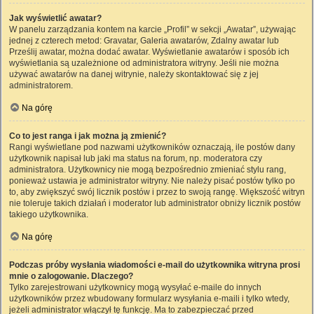
Jak wyświetlić awatar?
W panelu zarządzania kontem na karcie „Profil” w sekcji „Awatar”, używając
jednej z czterech metod: Gravatar, Galeria awatarów, Zdalny awatar lub
Prześlij awatar, można dodać awatar. Wyświetlanie awatarów i sposób ich
wyświetlania są uzależnione od administratora witryny. Jeśli nie można
używać awatarów na danej witrynie, należy skontaktować się z jej
administratorem.
Na górę
Co to jest ranga i jak można ją zmienić?
Rangi wyświetlane pod nazwami użytkowników oznaczają, ile postów dany
użytkownik napisał lub jaki ma status na forum, np. moderatora czy
administratora. Użytkownicy nie mogą bezpośrednio zmieniać stylu rang,
ponieważ ustawia je administrator witryny. Nie należy pisać postów tylko po
to, aby zwiększyć swój licznik postów i przez to swoją rangę. Większość witryn
nie toleruje takich działań i moderator lub administrator obniży licznik postów
takiego użytkownika.
Na górę
Podczas próby wysłania wiadomości e-mail do użytkownika witryna prosi
mnie o zalogowanie. Dlaczego?
Tylko zarejestrowani użytkownicy mogą wysyłać e-maile do innych
użytkowników przez wbudowany formularz wysyłania e-maili i tylko wtedy,
jeżeli administrator włączył tę funkcję. Ma to zabezpieczać przed