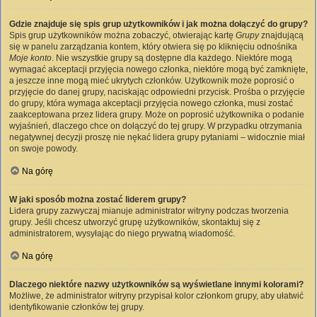
Gdzie znajduje się spis grup użytkowników i jak można dołączyć do grupy?
Spis grup użytkowników można zobaczyć, otwierając kartę
Grupy
znajdującą
się w panelu zarządzania kontem, który otwiera się po kliknięciu odnośnika
Moje konto
. Nie wszystkie grupy są dostępne dla każdego. Niektóre mogą
wymagać akceptacji przyjęcia nowego członka, niektóre mogą być zamknięte,
a jeszcze inne mogą mieć ukrytych członków. Użytkownik może poprosić o
przyjęcie do danej grupy, naciskając odpowiedni przycisk. Prośba o przyjęcie
do grupy, która wymaga akceptacji przyjęcia nowego członka, musi zostać
zaakceptowana przez lidera grupy. Może on poprosić użytkownika o podanie
wyjaśnień, dlaczego chce on dołączyć do tej grupy. W przypadku otrzymania
negatywnej decyzji proszę nie nękać lidera grupy pytaniami – widocznie miał
on swoje powody.
Na górę
W jaki sposób można zostać liderem grupy?
Lidera grupy zazwyczaj mianuje administrator witryny podczas tworzenia
grupy. Jeśli chcesz utworzyć grupę użytkowników, skontaktuj się z
administratorem, wysyłając do niego prywatną wiadomość.
Na górę
Dlaczego niektóre nazwy użytkowników są wyświetlane innymi kolorami?
Możliwe, że administrator witryny przypisał kolor członkom grupy, aby ułatwić
identyfikowanie członków tej grupy.