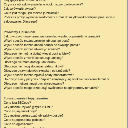
Mojego języka nie ma na liście!
Czym są obrazki wyświetlane obok nazwy użytkownika?
Jak wyświetlić awatar?
Co to jest ranga i jak można ją zmienić?
Podczas próby wysłania wiadomości e-mail do użytkownika witryna prosi mnie o
zalogowanie. Dlaczego?
Problemy z pisaniem
Jak utworzyć nowy temat na forum lub wysłać odpowiedź w temacie?
W jaki sposób można zmienić lub usunąć post?
W jaki sposób można dodać podpis do swojego posta?
W jaki sposób można utworzyć ankietę?
Dlaczego nie można dodać więcej opcji ankiety?
W jaki sposób zmienić lub usunąć ankietę?
Dlaczego nie mam dostępu do forum?
Dlaczego nie mogę dodawać załączników?
Dlaczego otrzymałem/otrzymałam ostrzeżenie?
W jaki sposób można zgłosić posty moderatorowi?
Do czego służy przycisk “Zapisz” znajdujący się w oknie tworzenia tematu?
Dlaczego mój post musi być akceptowany?
W jaki sposób mogę przesunąć swój temat na górę strony tematów?
Formatowanie i typy tematów
Co to jest BBCode?
Czy można używać języka HTML?
Co to są są emotikony?
Czy można umieszczać obrazki w poście?
Co to są ogłoszenia globalne?
Co to są ogłoszenia?