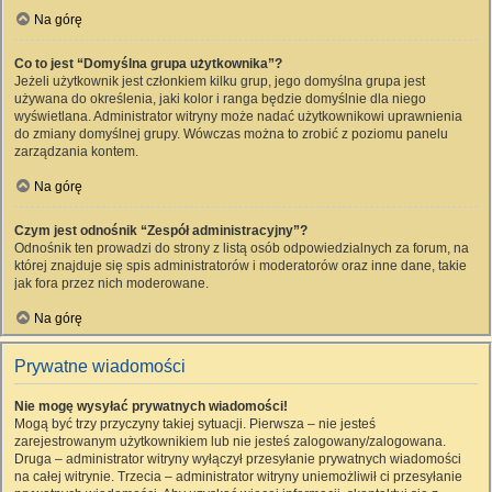
Na górę
Co to jest “Domyślna grupa użytkownika”?
Jeżeli użytkownik jest członkiem kilku grup, jego domyślna grupa jest
używana do określenia, jaki kolor i ranga będzie domyślnie dla niego
wyświetlana. Administrator witryny może nadać użytkownikowi uprawnienia
do zmiany domyślnej grupy. Wówczas można to zrobić z poziomu panelu
zarządzania kontem.
Na górę
Czym jest odnośnik “Zespół administracyjny”?
Odnośnik ten prowadzi do strony z listą osób odpowiedzialnych za forum, na
której znajduje się spis administratorów i moderatorów oraz inne dane, takie
jak fora przez nich moderowane.
Na górę
Prywatne wiadomości
Nie mogę wysyłać prywatnych wiadomości!
Mogą być trzy przyczyny takiej sytuacji. Pierwsza – nie jesteś
zarejestrowanym użytkownikiem lub nie jesteś zalogowany/zalogowana.
Druga – administrator witryny wyłączył przesyłanie prywatnych wiadomości
na całej witrynie. Trzecia – administrator witryny uniemożliwił ci przesyłanie