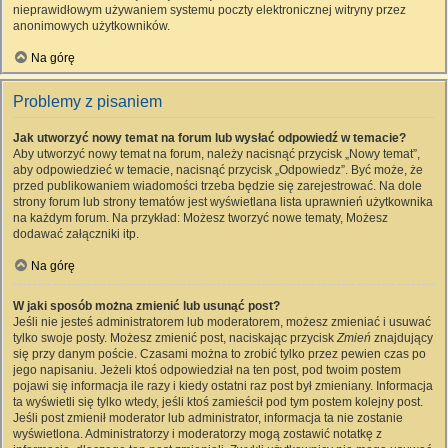
nieprawidłowym używaniem systemu poczty elektronicznej witryny przez
anonimowych użytkowników.
Na górę
Problemy z pisaniem
Jak utworzyć nowy temat na forum lub wysłać odpowiedź w temacie?
Aby utworzyć nowy temat na forum, należy nacisnąć przycisk „Nowy temat”,
aby odpowiedzieć w temacie, nacisnąć przycisk „Odpowiedz”. Być może, że
przed publikowaniem wiadomości trzeba będzie się zarejestrować. Na dole
strony forum lub strony tematów jest wyświetlana lista uprawnień użytkownika
na każdym forum. Na przykład: Możesz tworzyć nowe tematy, Możesz
dodawać załączniki itp.
Na górę
W jaki sposób można zmienić lub usunąć post?
Jeśli nie jesteś administratorem lub moderatorem, możesz zmieniać i usuwać
tylko swoje posty. Możesz zmienić post, naciskając przycisk
Zmień
znajdujący
się przy danym poście. Czasami można to zrobić tylko przez pewien czas po
jego napisaniu. Jeżeli ktoś odpowiedział na ten post, pod twoim postem
pojawi się informacja ile razy i kiedy ostatni raz post był zmieniany. Informacja
ta wyświetli się tylko wtedy, jeśli ktoś zamieścił pod tym postem kolejny post.
Jeśli post zmienił moderator lub administrator, informacja ta nie zostanie
wyświetlona. Administratorzy i moderatorzy mogą zostawić notatkę z