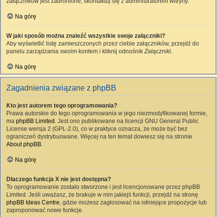
załączników jest zabronione, skontaktuj się z administratorem witryny.
Na górę
W jaki sposób można znaleźć wszystkie swoje załączniki?
Aby wyświetlić listę zamieszczonych przez ciebie załączników, przejdź do
panelu zarządzania swoim kontem i kliknij odnośnik
Załączniki
.
Na górę
Zagadnienia związane z phpBB
Kto jest autorem tego oprogramowania?
Prawa autorskie do tego oprogramowania w jego niezmodyfikowanej formie,
ma
phpBB Limited
. Jest ono publikowane na licencji GNU General Public
License wersja 2 (GPL-2.0), co w praktyce oznacza, że może być bez
ograniczeń dystrybuowane. Więcej na ten temat dowiesz się na stronie
About phpBB
.
Na górę
Dlaczego funkcja X nie jest dostępna?
To oprogramowanie zostało stworzone i jest licencjonowane przez phpBB
Limited. Jeśli uważasz, że brakuje w nim jakiejś funkcji, przejdź na stronę
phpBB Ideas Centre
, gdzie możesz zagłosować na istniejące propozycje lub
zaproponować nowe funkcje.