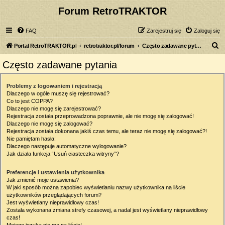
Forum RetroTRAKTOR
FAQ
Zarejestruj się
Zaloguj się
S
Portal RetroTRAKTOR.pl
retrotraktor.pl/forum
Często zadawane pytania
z
Często zadawane pytania
u
k
Problemy z logowaniem i rejestracją
Dlaczego w ogóle muszę się rejestrować?
a
Co to jest COPPA?
j
Dlaczego nie mogę się zarejestrować?
Rejestracja została przeprowadzona poprawnie, ale nie mogę się zalogować!
Dlaczego nie mogę się zalogować?
Rejestracja została dokonana jakiś czas temu, ale teraz nie mogę się zalogować?!
Nie pamiętam hasła!
Dlaczego następuje automatyczne wylogowanie?
Jak działa funkcja “Usuń ciasteczka witryny”?
Preferencje i ustawienia użytkownika
Jak zmienić moje ustawienia?
W jaki sposób można zapobiec wyświetlaniu nazwy użytkownika na liście
użytkowników przeglądających forum?
Jest wyświetlany nieprawidłowy czas!
Została wykonana zmiana strefy czasowej, a nadal jest wyświetlany nieprawidłowy
czas!