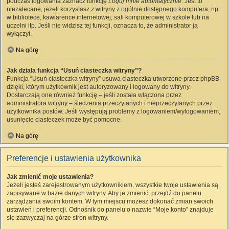
podczas logowania zaznacz funkcję
Loguj mnie automatycznie
. Jest to
niezalecane, jeżeli korzystasz z witryny z ogólnie dostępnego komputera, np.
w bibliotece, kawiarence internetowej, sali komputerowej w szkole lub na
uczelni itp. Jeśli nie widzisz tej funkcji, oznacza to, że administrator ją
wyłączył.
Na górę
Jak działa funkcja “Usuń ciasteczka witryny”?
Funkcja “Usuń ciasteczka witryny” usuwa ciasteczka utworzone przez phpBB
dzięki, którym użytkownik jest autoryzowany i logowany do witryny.
Dostarczają one również funkcję – jeśli została włączona przez
administratora witryny – śledzenia przeczytanych i nieprzeczytanych przez
użytkownika postów. Jeśli występują problemy z logowaniem/wylogowaniem,
usunięcie ciasteczek może być pomocne.
Na górę
Preferencje i ustawienia użytkownika
Jak zmienić moje ustawienia?
Jeżeli jesteś zarejestrowanym użytkownikiem, wszystkie twoje ustawienia są
zapisywane w bazie danych witryny. Aby je zmienić, przejdź do panelu
zarządzania swoim kontem. W tym miejscu możesz dokonać zmian swoich
ustawień i preferencji. Odnośnik do panelu o nazwie “Moje konto” znajduje
się zazwyczaj na górze stron witryny.