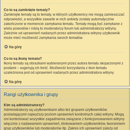
Co to są zamknięte tematy?
Zamknięte tematy są to tematy, w których użytkownicy nie mogą zamieszczać
odpowiedzi, a wszystkie zawarte w nich ankiety zostały automatycznie
zakończone w momencie zamykania tematu. Tematy mogą być zamykane z
wielu powodów i robią to moderatorzy forum lub administratorzy witryny.
Zależnie od uprawnień nadanych przez administratora witryny użytkownik
może mieć możliwość zamykania swoich tematów.
Na górę
Co to są ikony tematu?
Ikony tematu są obrazkami wybieranymi przez autora tematu skojarzonymi z
postami – sugerują ich treść. Możliwość korzystania z ikon tematu
uzależniona jest od uprawnień nadanych przez administratora witryny.
Na górę
Rangi użytkownika i grupy
Kim są administratorzy?
Administratorzy są użytkownikami albo też grupami użytkowników
posiadającymi najwyższy poziom uprawnień kontrolnych całej witryny. Mogą
oni kontrolować wszystkie zagadnienia związane z funkcjonowaniem witryny
włącznie z nadawaniem uprawnień, blokowaniem użytkowników, tworzeniem
grup użytkowników lub moderatorów itp. Zakres ich uprawnień zależy od