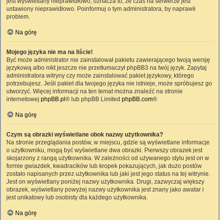
jest wyświetlany nieprawidłowo, oznacza to, że czas na serwerze jest
ustawiony nieprawidłowo. Poinformuj o tym administratora, by naprawił
problem.
Na górę
Mojego języka nie ma na liście!
Być może administrator nie zainstalował pakietu zawierającego twoją wersję
językową albo nikt jeszcze nie przetłumaczył phpBB3 na twój język. Zapytaj
administratora witryny czy może zainstalować pakiet językowy, którego
potrzebujesz. Jeśli pakiet dla twojego języka nie istnieje, może spróbujesz go
utworzyć. Więcej informacji na ten temat można znaleźć na stronie
internetowej
phpBB.pl
® lub phpBB Limited
phpBB.com
®
Na górę
Czym są obrazki wyświetlane obok nazwy użytkownika?
Na stronie przeglądania postów, w miejscu, gdzie są wyświetlane informacje
o użytkowniku, mogą być wyświetlane dwa obrazki. Pierwszy obrazek jest
skojarzony z rangą użytkownika. W zależności od używanego stylu jest on w
formie gwiazdek, kwadracików lub kropek pokazujących, jak dużo postów
zostało napisanych przez użytkownika lub jaki jest jego status na tej witrynie.
Jest on wyświetlany poniżej nazwy użytkownika. Drugi, zazwyczaj większy
obrazek, wyświetlany powyżej nazwy użytkownika jest znany jako awatar i
jest unikatowy lub osobisty dla każdego użytkownika.
Na górę