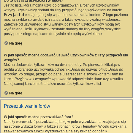
Co to jest lista przyjaciół i wrogów?
Jest to lista, którą można użyć do organizowania różnych użytkowników
witryny. Użytkownicy dodani do listy przyjaciół będą wyświetleni na karcie
Przyjaciele
znajdującej się w panelu zarządzania kontem. Z tego poziomu
można szybko sprawdzić ich status, a także wysłać prywatną wiadomość.
Zależnie od używanego stylu witryny, posty tych użytkowników mogą być
wyróżniane. Jeśli użytkownik zostanie dodany do listy wrogów, wszystkie
posty przez niego napisane domyślnie nie będą wyświetlane.
Na górę
W jaki sposób można dodawać/usuwać użytkowników z listy przyjaciół lub
wrogów?
Można dodawać użytkowników na dwa sposoby. Po pierwsze, klikając w
profilu wybranego użytkownika odnośnik
Dodaj do przyjaciół
lub
Dodaj do
wrogów
. Po drugie, przejść do panelu zarządzania swoim kontem i tam na
karcie
Przyjaciele i wrogowie
wprowadzić odpowiednie dane użytkownika.
Na tej samej karcie można także usuwać użytkowników z list.
Na górę
Przeszukiwanie forów
W jaki sposób można przeszukiwać fora?
Należy wprowadzić poszukiwaną frazę w pole wyszukiwania znajdujące się
na stronie wykazu forów, a także stronach forów i tematów. W celu uzyskania
zaawansowanych funkcji wyszukiwania należy kliknąć odnośnik