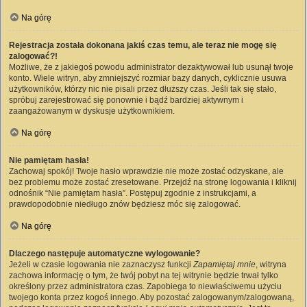
Na górę
Rejestracja została dokonana jakiś czas temu, ale teraz nie mogę się
zalogować?!
Możliwe, że z jakiegoś powodu administrator dezaktywował lub usunął twoje
konto. Wiele witryn, aby zmniejszyć rozmiar bazy danych, cyklicznie usuwa
użytkowników, którzy nic nie pisali przez dłuższy czas. Jeśli tak się stało,
spróbuj zarejestrować się ponownie i bądź bardziej aktywnym i
zaangażowanym w dyskusje użytkownikiem.
Na górę
Nie pamiętam hasła!
Zachowaj spokój! Twoje hasło wprawdzie nie może zostać odzyskane, ale
bez problemu może zostać zresetowane. Przejdź na stronę logowania i kliknij
odnośnik “Nie pamiętam hasła”. Postępuj zgodnie z instrukcjami, a
prawdopodobnie niedługo znów będziesz móc się zalogować.
Na górę
Dlaczego następuje automatyczne wylogowanie?
Jeżeli w czasie logowania nie zaznaczysz funkcji
Zapamiętaj mnie
, witryna
zachowa informację o tym, że twój pobyt na tej witrynie będzie trwał tylko
określony przez administratora czas. Zapobiega to niewłaściwemu użyciu
twojego konta przez kogoś innego. Aby pozostać zalogowanym/zalogowaną,