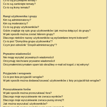
Co to są przyklejone tematy?
Co to są zamknięte tematy?
Co to są ikony tematu?
Rangi użytkownika i grupy
Kim są administratorzy?
Kim są moderatorzy?
Co to są grupy użytkowników?
Gdzie znajduje się spis grup użytkowników i jak można dołączyć do grupy?
W jaki sposób można zostać liderem grupy?
Dlaczego niektóre nazwy użytkowników są wyświetlane innymi kolorami?
Co to jest “Domyślna grupa użytkownika”?
Czym jest odnośnik “Zespół administracyjny”?
Prywatne wiadomości
Nie mogę wysyłać prywatnych wiadomości!
Otrzymuję niechciane prywatne wiadomości!
Otrzymałem/otrzymałam spam lub obraźliwy e-mail od kogoś z tej witryny!
Przyjaciele i wrogowie
Co to jest lista przyjaciół i wrogów?
W jaki sposób można dodawać/usuwać użytkowników z listy przyjaciół lub wrogów?
Przeszukiwanie forów
W jaki sposób można przeszukiwać fora?
Dlaczego moje wyszukiwanie nie zwraca wyników?
Dlaczego moje wyszukiwanie zwraca pustą stronę?!
Jak można wyszukać użytkowników?