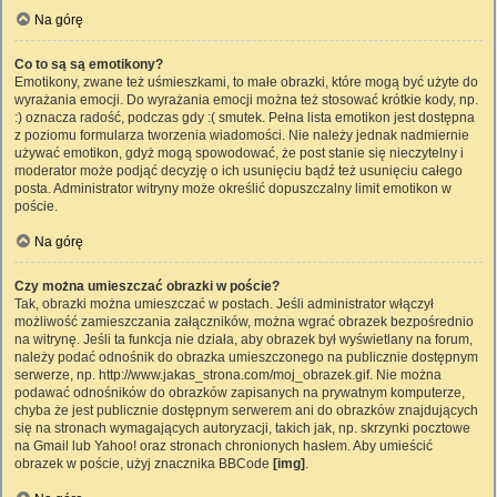
Na górę
Co to są są emotikony?
Emotikony, zwane też uśmieszkami, to małe obrazki, które mogą być użyte do
wyrażania emocji. Do wyrażania emocji można też stosować krótkie kody, np.
:) oznacza radość, podczas gdy :( smutek. Pełna lista emotikon jest dostępna
z poziomu formularza tworzenia wiadomości. Nie należy jednak nadmiernie
używać emotikon, gdyż mogą spowodować, że post stanie się nieczytelny i
moderator może podjąć decyzję o ich usunięciu bądź też usunięciu całego
posta. Administrator witryny może określić dopuszczalny limit emotikon w
poście.
Na górę
Czy można umieszczać obrazki w poście?
Tak, obrazki można umieszczać w postach. Jeśli administrator włączył
możliwość zamieszczania załączników, można wgrać obrazek bezpośrednio
na witrynę. Jeśli ta funkcja nie działa, aby obrazek był wyświetlany na forum,
należy podać odnośnik do obrazka umieszczonego na publicznie dostępnym
serwerze, np. http://www.jakas_strona.com/moj_obrazek.gif. Nie można
podawać odnośników do obrazków zapisanych na prywatnym komputerze,
chyba że jest publicznie dostępnym serwerem ani do obrazków znajdujących
się na stronach wymagających autoryzacji, takich jak, np. skrzynki pocztowe
na Gmail lub Yahoo! oraz stronach chronionych hasłem. Aby umieścić
obrazek w poście, użyj znacznika BBCode
[img]
.