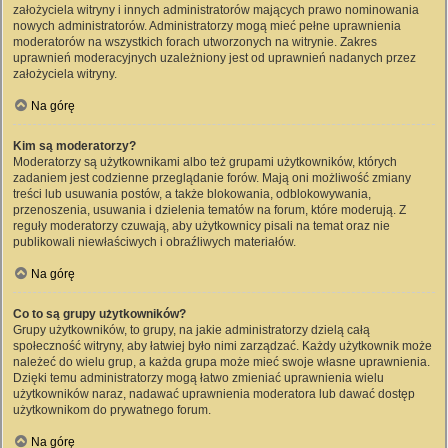
założyciela witryny i innych administratorów mających prawo nominowania
nowych administratorów. Administratorzy mogą mieć pełne uprawnienia
moderatorów na wszystkich forach utworzonych na witrynie. Zakres
uprawnień moderacyjnych uzależniony jest od uprawnień nadanych przez
założyciela witryny.
Na górę
Kim są moderatorzy?
Moderatorzy są użytkownikami albo też grupami użytkowników, których
zadaniem jest codzienne przeglądanie forów. Mają oni możliwość zmiany
treści lub usuwania postów, a także blokowania, odblokowywania,
przenoszenia, usuwania i dzielenia tematów na forum, które moderują. Z
reguły moderatorzy czuwają, aby użytkownicy pisali na temat oraz nie
publikowali niewłaściwych i obraźliwych materiałów.
Na górę
Co to są grupy użytkowników?
Grupy użytkowników, to grupy, na jakie administratorzy dzielą całą
społeczność witryny, aby łatwiej było nimi zarządzać. Każdy użytkownik może
należeć do wielu grup, a każda grupa może mieć swoje własne uprawnienia.
Dzięki temu administratorzy mogą łatwo zmieniać uprawnienia wielu
użytkowników naraz, nadawać uprawnienia moderatora lub dawać dostęp
użytkownikom do prywatnego forum.
Na górę