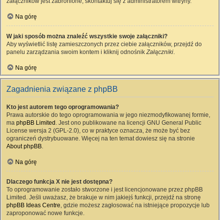
załączników jest zabronione, skontaktuj się z administratorem witryny.
Na górę
W jaki sposób można znaleźć wszystkie swoje załączniki?
Aby wyświetlić listę zamieszczonych przez ciebie załączników, przejdź do
panelu zarządzania swoim kontem i kliknij odnośnik
Załączniki
.
Na górę
Zagadnienia związane z phpBB
Kto jest autorem tego oprogramowania?
Prawa autorskie do tego oprogramowania w jego niezmodyfikowanej formie,
ma
phpBB Limited
. Jest ono publikowane na licencji GNU General Public
License wersja 2 (GPL-2.0), co w praktyce oznacza, że może być bez
ograniczeń dystrybuowane. Więcej na ten temat dowiesz się na stronie
About phpBB
.
Na górę
Dlaczego funkcja X nie jest dostępna?
To oprogramowanie zostało stworzone i jest licencjonowane przez phpBB
Limited. Jeśli uważasz, że brakuje w nim jakiejś funkcji, przejdź na stronę
phpBB Ideas Centre
, gdzie możesz zagłosować na istniejące propozycje lub
zaproponować nowe funkcje.