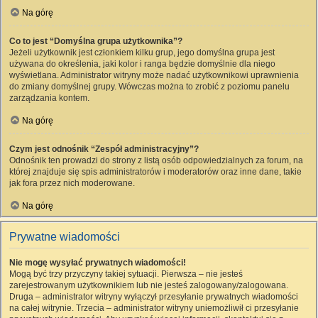
Na górę
Co to jest “Domyślna grupa użytkownika”?
Jeżeli użytkownik jest członkiem kilku grup, jego domyślna grupa jest
używana do określenia, jaki kolor i ranga będzie domyślnie dla niego
wyświetlana. Administrator witryny może nadać użytkownikowi uprawnienia
do zmiany domyślnej grupy. Wówczas można to zrobić z poziomu panelu
zarządzania kontem.
Na górę
Czym jest odnośnik “Zespół administracyjny”?
Odnośnik ten prowadzi do strony z listą osób odpowiedzialnych za forum, na
której znajduje się spis administratorów i moderatorów oraz inne dane, takie
jak fora przez nich moderowane.
Na górę
Prywatne wiadomości
Nie mogę wysyłać prywatnych wiadomości!
Mogą być trzy przyczyny takiej sytuacji. Pierwsza – nie jesteś
zarejestrowanym użytkownikiem lub nie jesteś zalogowany/zalogowana.
Druga – administrator witryny wyłączył przesyłanie prywatnych wiadomości
na całej witrynie. Trzecia – administrator witryny uniemożliwił ci przesyłanie