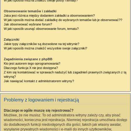
W jaki sposób można znaleźć swoje posty i tematy?
Obserwowanie tematów i zakładki
Jaka jest różnica między dodaniem zakładki a obserwowaniem?
W jaki sposób można dodać zakładkę do wybranych tematów lub je obserwować??
Jak obserwować wybrane forum?
W jaki sposób usunąć obserwowanie forum, tematu?
Załączniki
Jakie typy załączników są dozwolone na tej witrynie?
W jaki sposób można znaleźć wszystkie swoje załączniki?
Zagadnienia związane z phpBB
Kto jest autorem tego oprogramowania?
Dlaczego funkcja X nie jest dostępna?
Z kim się kontaktować w sprawach nadużyć lub zagadnień prawnych związanych z tą
witryną?
Jak nawiązać kontakt z administratorem witryny?
Problemy z logowaniem i rejestracją
Dlaczego w ogóle muszę się rejestrować?
Możliwe, że nie musisz. To od administratora witryny zależy czy, aby pisać
wiadomości, konieczna jest rejestracja. Niemniej rejestracja umożliwia dostęp
do dodatkowych funkcji niedostępnych dla gości, takich jak własny awatar,
wysyłanie prywatnych wiadomości i e-maili do innych użytkowników,