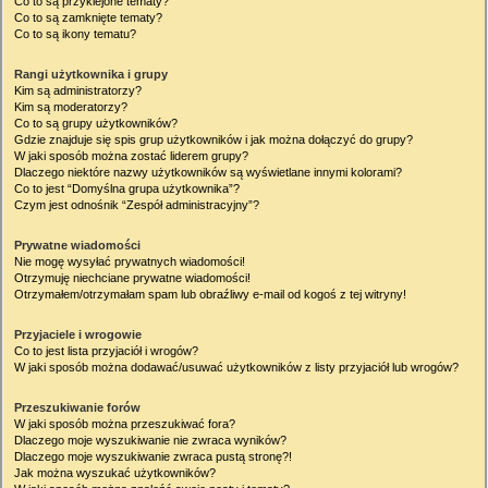
Co to są przyklejone tematy?
Co to są zamknięte tematy?
Co to są ikony tematu?
Rangi użytkownika i grupy
Kim są administratorzy?
Kim są moderatorzy?
Co to są grupy użytkowników?
Gdzie znajduje się spis grup użytkowników i jak można dołączyć do grupy?
W jaki sposób można zostać liderem grupy?
Dlaczego niektóre nazwy użytkowników są wyświetlane innymi kolorami?
Co to jest “Domyślna grupa użytkownika”?
Czym jest odnośnik “Zespół administracyjny”?
Prywatne wiadomości
Nie mogę wysyłać prywatnych wiadomości!
Otrzymuję niechciane prywatne wiadomości!
Otrzymałem/otrzymałam spam lub obraźliwy e-mail od kogoś z tej witryny!
Przyjaciele i wrogowie
Co to jest lista przyjaciół i wrogów?
W jaki sposób można dodawać/usuwać użytkowników z listy przyjaciół lub wrogów?
Przeszukiwanie forów
W jaki sposób można przeszukiwać fora?
Dlaczego moje wyszukiwanie nie zwraca wyników?
Dlaczego moje wyszukiwanie zwraca pustą stronę?!
Jak można wyszukać użytkowników?