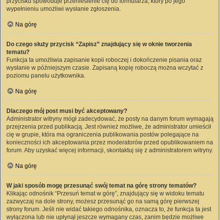
przycisku spowoduje przeniesienie cię do formularza, który po jego
wypełnieniu umożliwi wysłanie zgłoszenia.
Na górę
Do czego służy przycisk “Zapisz” znajdujący się w oknie tworzenia
tematu?
Funkcja ta umożliwia zapisanie kopii roboczej i dokończenie pisania oraz
wysłanie w późniejszym czasie. Zapisaną kopię roboczą można wczytać z
poziomu panelu użytkownika.
Na górę
Dlaczego mój post musi być akceptowany?
Administrator witryny mógł zadecydować, że posty na danym forum wymagają
przejrzenia przed publikacją. Jest również możliwe, że administrator umieścił
cię w grupie, która ma ograniczenia publikowania postów polegające na
konieczności ich akceptowania przez moderatorów przed opublikowaniem na
forum. Aby uzyskać więcej informacji, skontaktuj się z administratorem witryny.
Na górę
W jaki sposób mogę przesunąć swój temat na górę strony tematów?
Klikając odnośnik “Przesuń temat w górę”, znajdujący się w widoku tematu
zazwyczaj na dole strony, możesz przesunąć go na samą górę pierwszej
strony forum. Jeśli nie widać takiego odnośnika, oznacza to, że funkcja ta jest
wyłączona lub nie upłynął jeszcze wymagany czas, zanim będzie możliwe