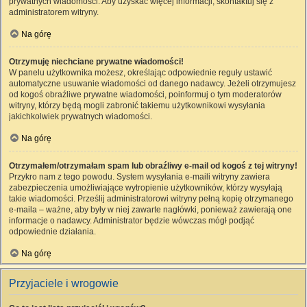
prywatnych wiadomości. Aby uzyskać więcej informacji, skontaktuj się z
administratorem witryny.
Na górę
Otrzymuję niechciane prywatne wiadomości!
W panelu użytkownika możesz, określając odpowiednie reguły ustawić
automatyczne usuwanie wiadomości od danego nadawcy. Jeżeli otrzymujesz
od kogoś obraźliwe prywatne wiadomości, poinformuj o tym moderatorów
witryny, którzy będą mogli zabronić takiemu użytkownikowi wysyłania
jakichkolwiek prywatnych wiadomości.
Na górę
Otrzymałem/otrzymałam spam lub obraźliwy e-mail od kogoś z tej witryny!
Przykro nam z tego powodu. System wysyłania e-maili witryny zawiera
zabezpieczenia umożliwiające wytropienie użytkowników, którzy wysyłają
takie wiadomości. Prześlij administratorowi witryny pełną kopię otrzymanego
e-maila – ważne, aby były w niej zawarte nagłówki, ponieważ zawierają one
informacje o nadawcy. Administrator będzie wówczas mógł podjąć
odpowiednie działania.
Na górę
Przyjaciele i wrogowie