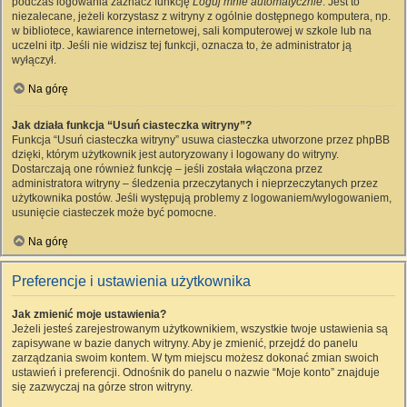
podczas logowania zaznacz funkcję
Loguj mnie automatycznie
. Jest to
niezalecane, jeżeli korzystasz z witryny z ogólnie dostępnego komputera, np.
w bibliotece, kawiarence internetowej, sali komputerowej w szkole lub na
uczelni itp. Jeśli nie widzisz tej funkcji, oznacza to, że administrator ją
wyłączył.
Na górę
Jak działa funkcja “Usuń ciasteczka witryny”?
Funkcja “Usuń ciasteczka witryny” usuwa ciasteczka utworzone przez phpBB
dzięki, którym użytkownik jest autoryzowany i logowany do witryny.
Dostarczają one również funkcję – jeśli została włączona przez
administratora witryny – śledzenia przeczytanych i nieprzeczytanych przez
użytkownika postów. Jeśli występują problemy z logowaniem/wylogowaniem,
usunięcie ciasteczek może być pomocne.
Na górę
Preferencje i ustawienia użytkownika
Jak zmienić moje ustawienia?
Jeżeli jesteś zarejestrowanym użytkownikiem, wszystkie twoje ustawienia są
zapisywane w bazie danych witryny. Aby je zmienić, przejdź do panelu
zarządzania swoim kontem. W tym miejscu możesz dokonać zmian swoich
ustawień i preferencji. Odnośnik do panelu o nazwie “Moje konto” znajduje
się zazwyczaj na górze stron witryny.