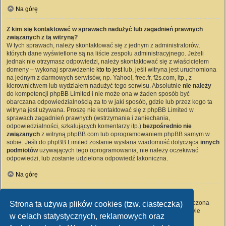
Na górę
Z kim się kontaktować w sprawach nadużyć lub zagadnień prawnych
związanych z tą witryną?
W tych sprawach, należy skontaktować się z jednym z administratorów,
których dane wyświetlone są na liście zespołu administracyjnego. Jeżeli
jednak nie otrzymasz odpowiedzi, należy skontaktować się z właścicielem
domeny – wykonaj sprawdzenie
kto to jest
lub, jeśli witryna jest uruchomiona
na jednym z darmowych serwisów, np. Yahoo!, free.fr, f2s.com, itp., z
kierownictwem lub wydziałem nadużyć tego serwisu. Absolutnie
nie należy
do kompetencji phpBB Limited i nie może ona w żaden sposób być
obarczana odpowiedzialnością za to w jaki sposób, gdzie lub przez kogo ta
witryna jest używana. Proszę nie kontaktować się z phpBB Limited w
sprawach zagadnień prawnych (wstrzymania i zaniechania,
odpowiedzialności, szkalujących komentarzy itp.)
bezpośrednio nie
związanych
z witryną phpBB.com lub oprogramowaniem phpBB samym w
sobie. Jeśli do phpBB Limited zostanie wysłana wiadomość dotycząca
innych
podmiotów
używających tego oprogramowania, nie należy oczekiwać
odpowiedzi, lub zostanie udzielona odpowiedź lakoniczna.
Na górę
Jak nawiązać kontakt z administratorem witryny?
Wszyscy użytkownicy witryny mogą używać – jeśli funkcja ta jest włączona
Strona ta używa plików cookies (tzw. ciasteczka)
przez administratora witryny – formularza „Kontakt z nami”. Członkowie
w celach statystycznych, reklamowych oraz
witryny mogą także używać odnośnika „Zespół administracyjny”.