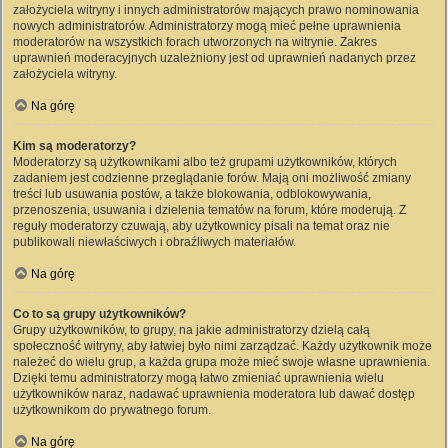
założyciela witryny i innych administratorów mających prawo nominowania
nowych administratorów. Administratorzy mogą mieć pełne uprawnienia
moderatorów na wszystkich forach utworzonych na witrynie. Zakres
uprawnień moderacyjnych uzależniony jest od uprawnień nadanych przez
założyciela witryny.
Na górę
Kim są moderatorzy?
Moderatorzy są użytkownikami albo też grupami użytkowników, których
zadaniem jest codzienne przeglądanie forów. Mają oni możliwość zmiany
treści lub usuwania postów, a także blokowania, odblokowywania,
przenoszenia, usuwania i dzielenia tematów na forum, które moderują. Z
reguły moderatorzy czuwają, aby użytkownicy pisali na temat oraz nie
publikowali niewłaściwych i obraźliwych materiałów.
Na górę
Co to są grupy użytkowników?
Grupy użytkowników, to grupy, na jakie administratorzy dzielą całą
społeczność witryny, aby łatwiej było nimi zarządzać. Każdy użytkownik może
należeć do wielu grup, a każda grupa może mieć swoje własne uprawnienia.
Dzięki temu administratorzy mogą łatwo zmieniać uprawnienia wielu
użytkowników naraz, nadawać uprawnienia moderatora lub dawać dostęp
użytkownikom do prywatnego forum.
Na górę