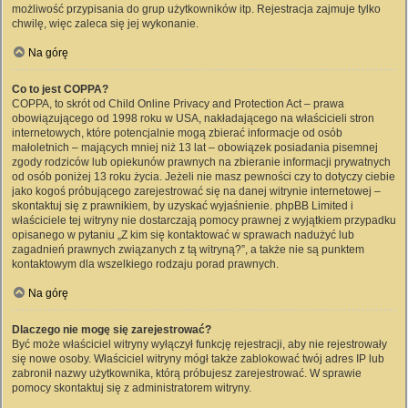
możliwość przypisania do grup użytkowników itp. Rejestracja zajmuje tylko
chwilę, więc zaleca się jej wykonanie.
Na górę
Co to jest COPPA?
COPPA, to skrót od Child Online Privacy and Protection Act – prawa
obowiązującego od 1998 roku w USA, nakładającego na właścicieli stron
internetowych, które potencjalnie mogą zbierać informacje od osób
małoletnich – mających mniej niż 13 lat – obowiązek posiadania pisemnej
zgody rodziców lub opiekunów prawnych na zbieranie informacji prywatnych
od osób poniżej 13 roku życia. Jeżeli nie masz pewności czy to dotyczy ciebie
jako kogoś próbującego zarejestrować się na danej witrynie internetowej –
skontaktuj się z prawnikiem, by uzyskać wyjaśnienie. phpBB Limited i
właściciele tej witryny nie dostarczają pomocy prawnej z wyjątkiem przypadku
opisanego w pytaniu „Z kim się kontaktować w sprawach nadużyć lub
zagadnień prawnych związanych z tą witryną?”, a także nie są punktem
kontaktowym dla wszelkiego rodzaju porad prawnych.
Na górę
Dlaczego nie mogę się zarejestrować?
Być może właściciel witryny wyłączył funkcję rejestracji, aby nie rejestrowały
się nowe osoby. Właściciel witryny mógł także zablokować twój adres IP lub
zabronił nazwy użytkownika, którą próbujesz zarejestrować. W sprawie
pomocy skontaktuj się z administratorem witryny.