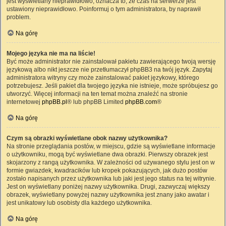
jest wyświetlany nieprawidłowo, oznacza to, że czas na serwerze jest
ustawiony nieprawidłowo. Poinformuj o tym administratora, by naprawił
problem.
Na górę
Mojego języka nie ma na liście!
Być może administrator nie zainstalował pakietu zawierającego twoją wersję
językową albo nikt jeszcze nie przetłumaczył phpBB3 na twój język. Zapytaj
administratora witryny czy może zainstalować pakiet językowy, którego
potrzebujesz. Jeśli pakiet dla twojego języka nie istnieje, może spróbujesz go
utworzyć. Więcej informacji na ten temat można znaleźć na stronie
internetowej
phpBB.pl
® lub phpBB Limited
phpBB.com
®
Na górę
Czym są obrazki wyświetlane obok nazwy użytkownika?
Na stronie przeglądania postów, w miejscu, gdzie są wyświetlane informacje
o użytkowniku, mogą być wyświetlane dwa obrazki. Pierwszy obrazek jest
skojarzony z rangą użytkownika. W zależności od używanego stylu jest on w
formie gwiazdek, kwadracików lub kropek pokazujących, jak dużo postów
zostało napisanych przez użytkownika lub jaki jest jego status na tej witrynie.
Jest on wyświetlany poniżej nazwy użytkownika. Drugi, zazwyczaj większy
obrazek, wyświetlany powyżej nazwy użytkownika jest znany jako awatar i
jest unikatowy lub osobisty dla każdego użytkownika.
Na górę