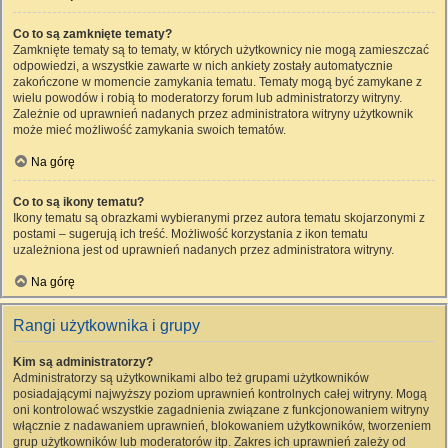
Co to są zamknięte tematy?
Zamknięte tematy są to tematy, w których użytkownicy nie mogą zamieszczać
odpowiedzi, a wszystkie zawarte w nich ankiety zostały automatycznie
zakończone w momencie zamykania tematu. Tematy mogą być zamykane z
wielu powodów i robią to moderatorzy forum lub administratorzy witryny.
Zależnie od uprawnień nadanych przez administratora witryny użytkownik
może mieć możliwość zamykania swoich tematów.
Na górę
Co to są ikony tematu?
Ikony tematu są obrazkami wybieranymi przez autora tematu skojarzonymi z
postami – sugerują ich treść. Możliwość korzystania z ikon tematu
uzależniona jest od uprawnień nadanych przez administratora witryny.
Na górę
Rangi użytkownika i grupy
Kim są administratorzy?
Administratorzy są użytkownikami albo też grupami użytkowników
posiadającymi najwyższy poziom uprawnień kontrolnych całej witryny. Mogą
oni kontrolować wszystkie zagadnienia związane z funkcjonowaniem witryny
włącznie z nadawaniem uprawnień, blokowaniem użytkowników, tworzeniem
grup użytkowników lub moderatorów itp. Zakres ich uprawnień zależy od