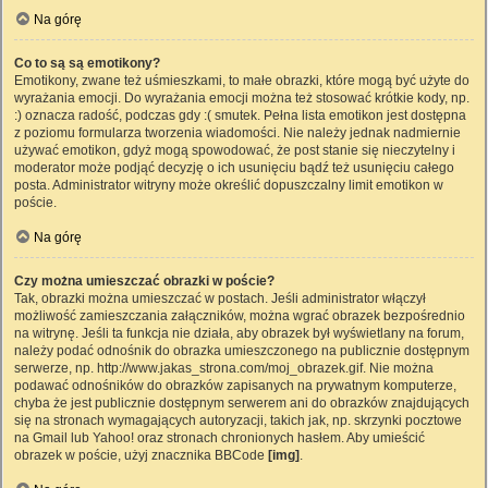
Na górę
Co to są są emotikony?
Emotikony, zwane też uśmieszkami, to małe obrazki, które mogą być użyte do
wyrażania emocji. Do wyrażania emocji można też stosować krótkie kody, np.
:) oznacza radość, podczas gdy :( smutek. Pełna lista emotikon jest dostępna
z poziomu formularza tworzenia wiadomości. Nie należy jednak nadmiernie
używać emotikon, gdyż mogą spowodować, że post stanie się nieczytelny i
moderator może podjąć decyzję o ich usunięciu bądź też usunięciu całego
posta. Administrator witryny może określić dopuszczalny limit emotikon w
poście.
Na górę
Czy można umieszczać obrazki w poście?
Tak, obrazki można umieszczać w postach. Jeśli administrator włączył
możliwość zamieszczania załączników, można wgrać obrazek bezpośrednio
na witrynę. Jeśli ta funkcja nie działa, aby obrazek był wyświetlany na forum,
należy podać odnośnik do obrazka umieszczonego na publicznie dostępnym
serwerze, np. http://www.jakas_strona.com/moj_obrazek.gif. Nie można
podawać odnośników do obrazków zapisanych na prywatnym komputerze,
chyba że jest publicznie dostępnym serwerem ani do obrazków znajdujących
się na stronach wymagających autoryzacji, takich jak, np. skrzynki pocztowe
na Gmail lub Yahoo! oraz stronach chronionych hasłem. Aby umieścić
obrazek w poście, użyj znacznika BBCode
[img]
.