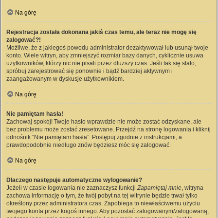
Na górę
Rejestracja została dokonana jakiś czas temu, ale teraz nie mogę się
zalogować?!
Możliwe, że z jakiegoś powodu administrator dezaktywował lub usunął twoje
konto. Wiele witryn, aby zmniejszyć rozmiar bazy danych, cyklicznie usuwa
użytkowników, którzy nic nie pisali przez dłuższy czas. Jeśli tak się stało,
spróbuj zarejestrować się ponownie i bądź bardziej aktywnym i
zaangażowanym w dyskusje użytkownikiem.
Na górę
Nie pamiętam hasła!
Zachowaj spokój! Twoje hasło wprawdzie nie może zostać odzyskane, ale
bez problemu może zostać zresetowane. Przejdź na stronę logowania i kliknij
odnośnik “Nie pamiętam hasła”. Postępuj zgodnie z instrukcjami, a
prawdopodobnie niedługo znów będziesz móc się zalogować.
Na górę
Dlaczego następuje automatyczne wylogowanie?
Jeżeli w czasie logowania nie zaznaczysz funkcji
Zapamiętaj mnie
, witryna
zachowa informację o tym, że twój pobyt na tej witrynie będzie trwał tylko
określony przez administratora czas. Zapobiega to niewłaściwemu użyciu
twojego konta przez kogoś innego. Aby pozostać zalogowanym/zalogowaną,