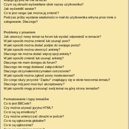
Mojego języka nie ma na liście!
Czym są obrazki wyświetlane obok nazwy użytkownika?
Jak wyświetlić awatar?
Co to jest ranga i jak można ją zmienić?
Podczas próby wysłania wiadomości e-mail do użytkownika witryna prosi mnie o
zalogowanie. Dlaczego?
Problemy z pisaniem
Jak utworzyć nowy temat na forum lub wysłać odpowiedź w temacie?
W jaki sposób można zmienić lub usunąć post?
W jaki sposób można dodać podpis do swojego posta?
W jaki sposób można utworzyć ankietę?
Dlaczego nie można dodać więcej opcji ankiety?
W jaki sposób zmienić lub usunąć ankietę?
Dlaczego nie mam dostępu do forum?
Dlaczego nie mogę dodawać załączników?
Dlaczego otrzymałem/otrzymałam ostrzeżenie?
W jaki sposób można zgłosić posty moderatorowi?
Do czego służy przycisk “Zapisz” znajdujący się w oknie tworzenia tematu?
Dlaczego mój post musi być akceptowany?
W jaki sposób mogę przesunąć swój temat na górę strony tematów?
Formatowanie i typy tematów
Co to jest BBCode?
Czy można używać języka HTML?
Co to są są emotikony?
Czy można umieszczać obrazki w poście?
Co to są ogłoszenia globalne?
Co to są ogłoszenia?