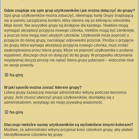
Gdzie znajduje się spis grup użytkowników i jak można dołączyć do grupy?
Spis grup użytkowników można zobaczyć, otwierając kartę
Grupy
znajdującą
się w panelu zarządzania kontem, który otwiera się po kliknięciu odnośnika
Moje konto
. Nie wszystkie grupy są dostępne dla każdego. Niektóre mogą
wymagać akceptacji przyjęcia nowego członka, niektóre mogą być zamknięte,
a jeszcze inne mogą mieć ukrytych członków. Użytkownik może poprosić o
przyjęcie do danej grupy, naciskając odpowiedni przycisk. Prośba o przyjęcie
do grupy, która wymaga akceptacji przyjęcia nowego członka, musi zostać
zaakceptowana przez lidera grupy. Może on poprosić użytkownika o podanie
wyjaśnień, dlaczego chce on dołączyć do tej grupy. W przypadku otrzymania
negatywnej decyzji proszę nie nękać lidera grupy pytaniami – widocznie miał
on swoje powody.
Na górę
W jaki sposób można zostać liderem grupy?
Lidera grupy zazwyczaj mianuje administrator witryny podczas tworzenia
grupy. Jeśli chcesz utworzyć grupę użytkowników, skontaktuj się z
administratorem, wysyłając do niego prywatną wiadomość.
Na górę
Dlaczego niektóre nazwy użytkowników są wyświetlane innymi kolorami?
Możliwe, że administrator witryny przypisał kolor członkom grupy, aby ułatwić
identyfikowanie członków tej grupy.