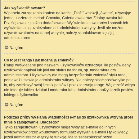
Jak wyświetlić awatar?
W panelu zarządzania kontem na karcie „Profil” w sekcji „Awatar”, używając
jednej z czterech metod: Gravatar, Galeria awatarów, Zdalny awatar lub
Prześlij awatar, można dodać awatar. Wyświetlanie awatarów i sposób ich
wyświetlania są uzależnione od administratora witryny. Jeśli nie można
używać awatarów na danej witrynie, należy skontaktować się z jej
administratorem.
Na górę
Co to jest ranga i jak można ją zmienić?
Rangi wyświetlane pod nazwami użytkowników oznaczają, ile postów dany
użytkownik napisał lub jaki ma status na forum, np. moderatora czy
administratora. Użytkownicy nie mogą bezpośrednio zmieniać stylu rang,
ponieważ ustawia je administrator witryny. Nie należy pisać postów tylko po
to, aby zwiększyć swój licznik postów i przez to swoją rangę. Większość witryn
nie toleruje takich działań i moderator lub administrator obniży licznik postów
takiego użytkownika.
Na górę
Podczas próby wysłania wiadomości e-mail do użytkownika witryna prosi
mnie o zalogowanie. Dlaczego?
Tylko zarejestrowani użytkownicy mogą wysyłać e-maile do innych
użytkowników przez wbudowany formularz wysyłania e-maili i tylko wtedy,
jeżeli administrator włączył tę funkcję. Ma to zabezpieczać przed