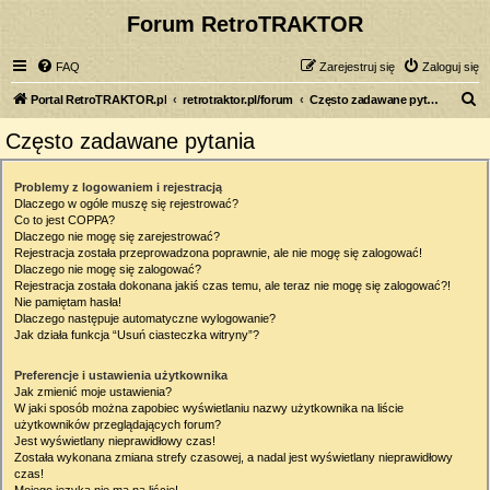
Forum RetroTRAKTOR
FAQ
Zarejestruj się
Zaloguj się
S
Portal RetroTRAKTOR.pl
retrotraktor.pl/forum
Często zadawane pytania
z
Często zadawane pytania
u
k
Problemy z logowaniem i rejestracją
Dlaczego w ogóle muszę się rejestrować?
a
Co to jest COPPA?
j
Dlaczego nie mogę się zarejestrować?
Rejestracja została przeprowadzona poprawnie, ale nie mogę się zalogować!
Dlaczego nie mogę się zalogować?
Rejestracja została dokonana jakiś czas temu, ale teraz nie mogę się zalogować?!
Nie pamiętam hasła!
Dlaczego następuje automatyczne wylogowanie?
Jak działa funkcja “Usuń ciasteczka witryny”?
Preferencje i ustawienia użytkownika
Jak zmienić moje ustawienia?
W jaki sposób można zapobiec wyświetlaniu nazwy użytkownika na liście
użytkowników przeglądających forum?
Jest wyświetlany nieprawidłowy czas!
Została wykonana zmiana strefy czasowej, a nadal jest wyświetlany nieprawidłowy
czas!