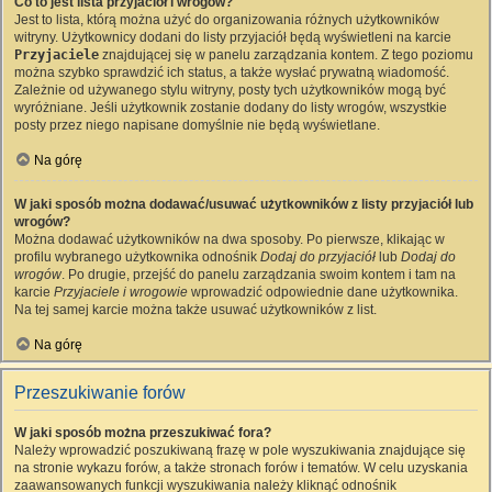
Co to jest lista przyjaciół i wrogów?
Jest to lista, którą można użyć do organizowania różnych użytkowników
witryny. Użytkownicy dodani do listy przyjaciół będą wyświetleni na karcie
Przyjaciele
znajdującej się w panelu zarządzania kontem. Z tego poziomu
można szybko sprawdzić ich status, a także wysłać prywatną wiadomość.
Zależnie od używanego stylu witryny, posty tych użytkowników mogą być
wyróżniane. Jeśli użytkownik zostanie dodany do listy wrogów, wszystkie
posty przez niego napisane domyślnie nie będą wyświetlane.
Na górę
W jaki sposób można dodawać/usuwać użytkowników z listy przyjaciół lub
wrogów?
Można dodawać użytkowników na dwa sposoby. Po pierwsze, klikając w
profilu wybranego użytkownika odnośnik
Dodaj do przyjaciół
lub
Dodaj do
wrogów
. Po drugie, przejść do panelu zarządzania swoim kontem i tam na
karcie
Przyjaciele i wrogowie
wprowadzić odpowiednie dane użytkownika.
Na tej samej karcie można także usuwać użytkowników z list.
Na górę
Przeszukiwanie forów
W jaki sposób można przeszukiwać fora?
Należy wprowadzić poszukiwaną frazę w pole wyszukiwania znajdujące się
na stronie wykazu forów, a także stronach forów i tematów. W celu uzyskania
zaawansowanych funkcji wyszukiwania należy kliknąć odnośnik