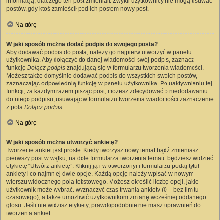
informacją, dlaczego ten post zmieniali. Zwykli użytkownicy nie mogą usuwać
postów, gdy ktoś zamieścił pod ich postem nowy post.
Na górę
W jaki sposób można dodać podpis do swojego posta?
Aby dodawać podpis do posta, należy go najpierw utworzyć w panelu
użytkownika. Aby dołączyć do danej wiadomości swój podpis, zaznacz
funkcję
Dołącz podpis
znajdującą się w formularzu tworzenia wiadomości.
Możesz także domyślnie dodawać podpis do wszystkich swoich postów,
zaznaczając odpowiednią funkcję w panelu użytkownika. Po uaktywnieniu tej
funkcji, za każdym razem pisząc post, możesz zdecydować o niedodawaniu
do niego podpisu, usuwając w formularzu tworzenia wiadomości zaznaczenie
z pola
Dołącz podpis
.
Na górę
W jaki sposób można utworzyć ankietę?
Tworzenie ankiet jest proste. Kiedy tworzysz nowy temat bądź zmieniasz
pierwszy post w wątku, na dole formularza tworzenia tematu będziesz widzieć
etykietę “Utwórz ankietę”. Kliknij ją i w otworzonym formularzu podaj tytuł
ankiety i co najmniej dwie opcje. Każdą opcję należy wpisać w nowym
wierszu widocznego pola tekstowego. Możesz określić liczbę opcji, jakie
użytkownik może wybrać, wyznaczyć czas trwania ankiety (0 – bez limitu
czasowego), a także umożliwić użytkownikom zmianę wcześniej oddanego
głosu. Jeśli nie widzisz etykiety, prawdopodobnie nie masz uprawnień do
tworzenia ankiet.