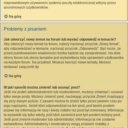
nieprawidłowym używaniem systemu poczty elektronicznej witryny przez
anonimowych użytkowników.
Na górę
Problemy z pisaniem
Jak utworzyć nowy temat na forum lub wysłać odpowiedź w temacie?
Aby utworzyć nowy temat na forum, należy nacisnąć przycisk „Nowy temat”,
aby odpowiedzieć w temacie, nacisnąć przycisk „Odpowiedz”. Być może, że
przed publikowaniem wiadomości trzeba będzie się zarejestrować. Na dole
strony forum lub strony tematów jest wyświetlana lista uprawnień użytkownika
na każdym forum. Na przykład: Możesz tworzyć nowe tematy, Możesz
dodawać załączniki itp.
Na górę
W jaki sposób można zmienić lub usunąć post?
Jeśli nie jesteś administratorem lub moderatorem, możesz zmieniać i usuwać
tylko swoje posty. Możesz zmienić post, naciskając przycisk
Zmień
znajdujący
się przy danym poście. Czasami można to zrobić tylko przez pewien czas po
jego napisaniu. Jeżeli ktoś odpowiedział na ten post, pod twoim postem
pojawi się informacja ile razy i kiedy ostatni raz post był zmieniany. Informacja
ta wyświetli się tylko wtedy, jeśli ktoś zamieścił pod tym postem kolejny post.
Jeśli post zmienił moderator lub administrator, informacja ta nie zostanie
wyświetlona. Administratorzy i moderatorzy mogą zostawić notatkę z