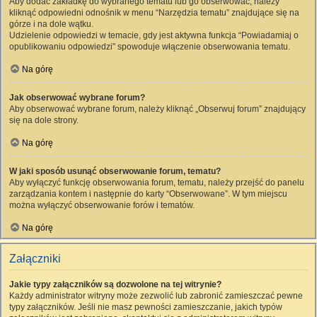
Aby dodać zakładkę do wybranego tematu lub go obserwować, należy
kliknąć odpowiedni odnośnik w menu “Narzędzia tematu” znajdujące się na
górze i na dole wątku.
Udzielenie odpowiedzi w temacie, gdy jest aktywna funkcja “Powiadamiaj o
opublikowaniu odpowiedzi” spowoduje włączenie obserwowania tematu.
Na górę
Jak obserwować wybrane forum?
Aby obserwować wybrane forum, należy kliknąć „Obserwuj forum” znajdujący
się na dole strony.
Na górę
W jaki sposób usunąć obserwowanie forum, tematu?
Aby wyłączyć funkcję obserwowania forum, tematu, należy przejść do panelu
zarządzania kontem i następnie do karty “Obserwowane”. W tym miejscu
można wyłączyć obserwowanie forów i tematów.
Na górę
Załączniki
Jakie typy załączników są dozwolone na tej witrynie?
Każdy administrator witryny może zezwolić lub zabronić zamieszczać pewne
typy załączników. Jeśli nie masz pewności zamieszczanie, jakich typów