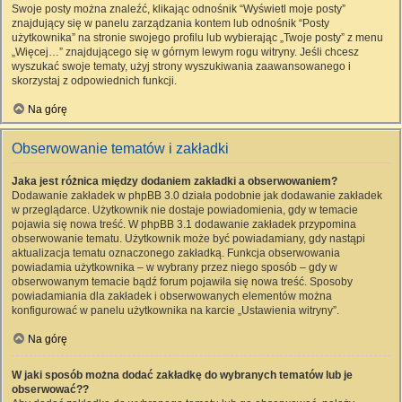
Swoje posty można znaleźć, klikając odnośnik “Wyświetl moje posty”
znajdujący się w panelu zarządzania kontem lub odnośnik “Posty
użytkownika” na stronie swojego profilu lub wybierając „Twoje posty” z menu
„Więcej…” znajdującego się w górnym lewym rogu witryny. Jeśli chcesz
wyszukać swoje tematy, użyj strony wyszukiwania zaawansowanego i
skorzystaj z odpowiednich funkcji.
Na górę
Obserwowanie tematów i zakładki
Jaka jest różnica między dodaniem zakładki a obserwowaniem?
Dodawanie zakładek w phpBB 3.0 działa podobnie jak dodawanie zakładek
w przeglądarce. Użytkownik nie dostaje powiadomienia, gdy w temacie
pojawia się nowa treść. W phpBB 3.1 dodawanie zakładek przypomina
obserwowanie tematu. Użytkownik może być powiadamiany, gdy nastąpi
aktualizacja tematu oznaczonego zakładką. Funkcja obserwowania
powiadamia użytkownika – w wybrany przez niego sposób – gdy w
obserwowanym temacie bądź forum pojawiła się nowa treść. Sposoby
powiadamiania dla zakładek i obserwowanych elementów można
konfigurować w panelu użytkownika na karcie „Ustawienia witryny”.
Na górę
W jaki sposób można dodać zakładkę do wybranych tematów lub je
obserwować??