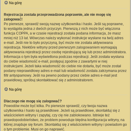
Na górę
Rejestracja została przeprowadzona poprawnie, ale nie mogę się
zalogować!
Po pierwsze, sprawdź swoją nazwę użytkownika i hasło. Jeśli są poprawne,
to wystąpiła jedna z dwóch przyczyn. Pierwszą z nich może być włączona
funkcja COPPA, a w czasie rejestracji została podana informacja, że masz
mniej niż 13 lat. Wówczas należy wykonać instrukcje wysłane na twój adres
e-mail. Jeśli nie to było przyczyną, być może nie została aktywowana
rejestracja. Niektóre witryny przed pierwszym zalogowaniem wymagają
aktywowania rejestracji przez osobę rejestrującą się lub przez administratora.
Informacja o tym była wyświetlona podczas rejestracji. Jeśli została wysłana
do ciebie wiadomość e-mail, postępuj zgodnie z zawartymi w niej
instrukcjami. Jeżeli taka wiadomość do ciebie nie dotarła, być może został
podany nieprawidłowy adres e-mail lub wiadomość została zatrzymana przez
filtr antyspamowy. Jeśli na pewno podany przez ciebie adres e-mail jest
prawidłowy, spróbuj skontaktować się z administratorem.
Na górę
Dlaczego nie mogę się zalogować?
Powodów może być kilka. Po pierwsze sprawdź, czy twoja nazwa
użytkownika i hasło są prawidłowe. Jeżeli są prawidłowe, skontaktuj się z
właścicielem witryny i zapytaj, czy cię nie zablokowano. Istnieje też
prawdopodobieństwo, że problem powoduje błędna konfiguracja witryny, na
której znajduje się forum. Skontaktuj się z właścicielem witryny i powiadom go
o tym problemie. Musi on go naprawić.