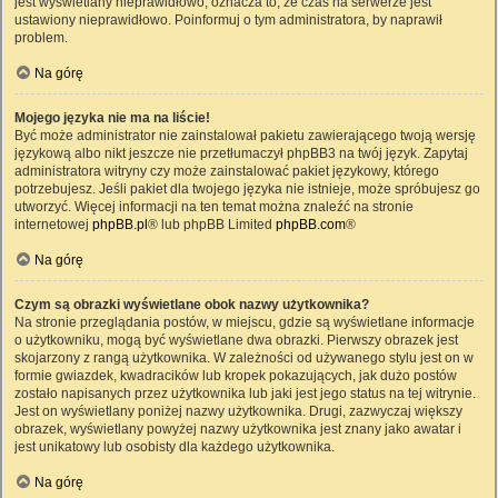
jest wyświetlany nieprawidłowo, oznacza to, że czas na serwerze jest
ustawiony nieprawidłowo. Poinformuj o tym administratora, by naprawił
problem.
Na górę
Mojego języka nie ma na liście!
Być może administrator nie zainstalował pakietu zawierającego twoją wersję
językową albo nikt jeszcze nie przetłumaczył phpBB3 na twój język. Zapytaj
administratora witryny czy może zainstalować pakiet językowy, którego
potrzebujesz. Jeśli pakiet dla twojego języka nie istnieje, może spróbujesz go
utworzyć. Więcej informacji na ten temat można znaleźć na stronie
internetowej
phpBB.pl
® lub phpBB Limited
phpBB.com
®
Na górę
Czym są obrazki wyświetlane obok nazwy użytkownika?
Na stronie przeglądania postów, w miejscu, gdzie są wyświetlane informacje
o użytkowniku, mogą być wyświetlane dwa obrazki. Pierwszy obrazek jest
skojarzony z rangą użytkownika. W zależności od używanego stylu jest on w
formie gwiazdek, kwadracików lub kropek pokazujących, jak dużo postów
zostało napisanych przez użytkownika lub jaki jest jego status na tej witrynie.
Jest on wyświetlany poniżej nazwy użytkownika. Drugi, zazwyczaj większy
obrazek, wyświetlany powyżej nazwy użytkownika jest znany jako awatar i
jest unikatowy lub osobisty dla każdego użytkownika.
Na górę