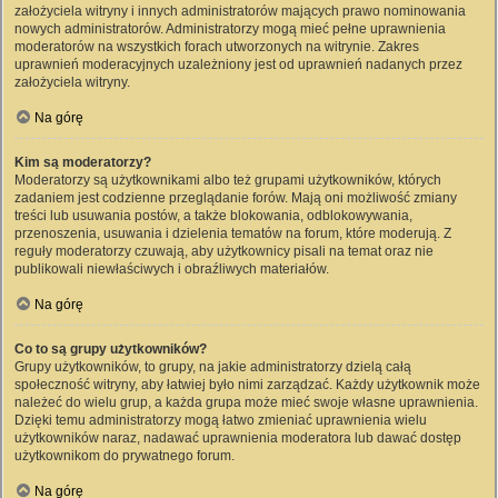
założyciela witryny i innych administratorów mających prawo nominowania
nowych administratorów. Administratorzy mogą mieć pełne uprawnienia
moderatorów na wszystkich forach utworzonych na witrynie. Zakres
uprawnień moderacyjnych uzależniony jest od uprawnień nadanych przez
założyciela witryny.
Na górę
Kim są moderatorzy?
Moderatorzy są użytkownikami albo też grupami użytkowników, których
zadaniem jest codzienne przeglądanie forów. Mają oni możliwość zmiany
treści lub usuwania postów, a także blokowania, odblokowywania,
przenoszenia, usuwania i dzielenia tematów na forum, które moderują. Z
reguły moderatorzy czuwają, aby użytkownicy pisali na temat oraz nie
publikowali niewłaściwych i obraźliwych materiałów.
Na górę
Co to są grupy użytkowników?
Grupy użytkowników, to grupy, na jakie administratorzy dzielą całą
społeczność witryny, aby łatwiej było nimi zarządzać. Każdy użytkownik może
należeć do wielu grup, a każda grupa może mieć swoje własne uprawnienia.
Dzięki temu administratorzy mogą łatwo zmieniać uprawnienia wielu
użytkowników naraz, nadawać uprawnienia moderatora lub dawać dostęp
użytkownikom do prywatnego forum.
Na górę