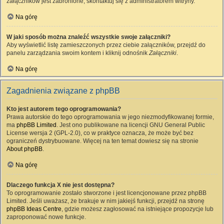
załączników jest zabronione, skontaktuj się z administratorem witryny.
Na górę
W jaki sposób można znaleźć wszystkie swoje załączniki?
Aby wyświetlić listę zamieszczonych przez ciebie załączników, przejdź do
panelu zarządzania swoim kontem i kliknij odnośnik
Załączniki
.
Na górę
Zagadnienia związane z phpBB
Kto jest autorem tego oprogramowania?
Prawa autorskie do tego oprogramowania w jego niezmodyfikowanej formie,
ma
phpBB Limited
. Jest ono publikowane na licencji GNU General Public
License wersja 2 (GPL-2.0), co w praktyce oznacza, że może być bez
ograniczeń dystrybuowane. Więcej na ten temat dowiesz się na stronie
About phpBB
.
Na górę
Dlaczego funkcja X nie jest dostępna?
To oprogramowanie zostało stworzone i jest licencjonowane przez phpBB
Limited. Jeśli uważasz, że brakuje w nim jakiejś funkcji, przejdź na stronę
phpBB Ideas Centre
, gdzie możesz zagłosować na istniejące propozycje lub
zaproponować nowe funkcje.