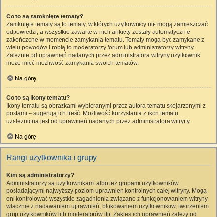
Co to są zamknięte tematy?
Zamknięte tematy są to tematy, w których użytkownicy nie mogą zamieszczać
odpowiedzi, a wszystkie zawarte w nich ankiety zostały automatycznie
zakończone w momencie zamykania tematu. Tematy mogą być zamykane z
wielu powodów i robią to moderatorzy forum lub administratorzy witryny.
Zależnie od uprawnień nadanych przez administratora witryny użytkownik
może mieć możliwość zamykania swoich tematów.
Na górę
Co to są ikony tematu?
Ikony tematu są obrazkami wybieranymi przez autora tematu skojarzonymi z
postami – sugerują ich treść. Możliwość korzystania z ikon tematu
uzależniona jest od uprawnień nadanych przez administratora witryny.
Na górę
Rangi użytkownika i grupy
Kim są administratorzy?
Administratorzy są użytkownikami albo też grupami użytkowników
posiadającymi najwyższy poziom uprawnień kontrolnych całej witryny. Mogą
oni kontrolować wszystkie zagadnienia związane z funkcjonowaniem witryny
włącznie z nadawaniem uprawnień, blokowaniem użytkowników, tworzeniem
grup użytkowników lub moderatorów itp. Zakres ich uprawnień zależy od