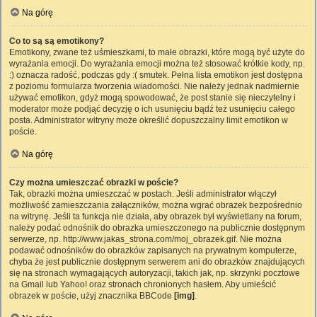
Na górę
Co to są są emotikony?
Emotikony, zwane też uśmieszkami, to małe obrazki, które mogą być użyte do
wyrażania emocji. Do wyrażania emocji można też stosować krótkie kody, np.
:) oznacza radość, podczas gdy :( smutek. Pełna lista emotikon jest dostępna
z poziomu formularza tworzenia wiadomości. Nie należy jednak nadmiernie
używać emotikon, gdyż mogą spowodować, że post stanie się nieczytelny i
moderator może podjąć decyzję o ich usunięciu bądź też usunięciu całego
posta. Administrator witryny może określić dopuszczalny limit emotikon w
poście.
Na górę
Czy można umieszczać obrazki w poście?
Tak, obrazki można umieszczać w postach. Jeśli administrator włączył
możliwość zamieszczania załączników, można wgrać obrazek bezpośrednio
na witrynę. Jeśli ta funkcja nie działa, aby obrazek był wyświetlany na forum,
należy podać odnośnik do obrazka umieszczonego na publicznie dostępnym
serwerze, np. http://www.jakas_strona.com/moj_obrazek.gif. Nie można
podawać odnośników do obrazków zapisanych na prywatnym komputerze,
chyba że jest publicznie dostępnym serwerem ani do obrazków znajdujących
się na stronach wymagających autoryzacji, takich jak, np. skrzynki pocztowe
na Gmail lub Yahoo! oraz stronach chronionych hasłem. Aby umieścić
obrazek w poście, użyj znacznika BBCode
[img]
.