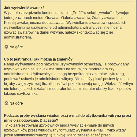
Jak wyświetlić awatar?
W panelu zarządzania kontem na karcie „Profil” w sekcji „Awatar”, używając
jednej z czterech metod: Gravatar, Galeria awatarów, Zdalny awatar lub
Prześlij awatar, można dodać awatar. Wyświetlanie awatarów i sposób ich
wyświetlania są uzależnione od administratora witryny. Jeśli nie można
używać awatarów na danej witrynie, należy skontaktować się z jej
administratorem.
Na górę
Co to jest ranga i jak można ją zmienić?
Rangi wyświetlane pod nazwami użytkowników oznaczają, ile postów dany
użytkownik napisał lub jaki ma status na forum, np. moderatora czy
administratora. Użytkownicy nie mogą bezpośrednio zmieniać stylu rang,
ponieważ ustawia je administrator witryny. Nie należy pisać postów tylko po
to, aby zwiększyć swój licznik postów i przez to swoją rangę. Większość witryn
nie toleruje takich działań i moderator lub administrator obniży licznik postów
takiego użytkownika.
Na górę
Podczas próby wysłania wiadomości e-mail do użytkownika witryna prosi
mnie o zalogowanie. Dlaczego?
Tylko zarejestrowani użytkownicy mogą wysyłać e-maile do innych
użytkowników przez wbudowany formularz wysyłania e-maili i tylko wtedy,
jeżeli administrator włączył tę funkcję. Ma to zabezpieczać przed