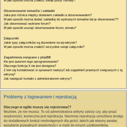
W jaki sposób można znaleźć swoje posty i tematy?
Obserwowanie tematów i zakładki
Jaka jest różnica między dodaniem zakładki a obserwowaniem?
W jaki sposób można dodać zakładkę do wybranych tematów lub je obserwować??
Jak obserwować wybrane forum?
W jaki sposób usunąć obserwowanie forum, tematu?
Załączniki
Jakie typy załączników są dozwolone na tej witrynie?
W jaki sposób można znaleźć wszystkie swoje załączniki?
Zagadnienia związane z phpBB
Kto jest autorem tego oprogramowania?
Dlaczego funkcja X nie jest dostępna?
Z kim się kontaktować w sprawach nadużyć lub zagadnień prawnych związanych z tą
witryną?
Jak nawiązać kontakt z administratorem witryny?
Problemy z logowaniem i rejestracją
Dlaczego w ogóle muszę się rejestrować?
Możliwe, że nie musisz. To od administratora witryny zależy czy, aby pisać
wiadomości, konieczna jest rejestracja. Niemniej rejestracja umożliwia dostęp
do dodatkowych funkcji niedostępnych dla gości, takich jak własny awatar,
wysyłanie prywatnych wiadomości i e-maili do innych użytkowników,