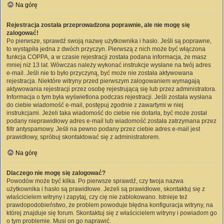
Na górę
Rejestracja została przeprowadzona poprawnie, ale nie mogę się
zalogować!
Po pierwsze, sprawdź swoją nazwę użytkownika i hasło. Jeśli są poprawne,
to wystąpiła jedna z dwóch przyczyn. Pierwszą z nich może być włączona
funkcja COPPA, a w czasie rejestracji została podana informacja, że masz
mniej niż 13 lat. Wówczas należy wykonać instrukcje wysłane na twój adres
e-mail. Jeśli nie to było przyczyną, być może nie została aktywowana
rejestracja. Niektóre witryny przed pierwszym zalogowaniem wymagają
aktywowania rejestracji przez osobę rejestrującą się lub przez administratora.
Informacja o tym była wyświetlona podczas rejestracji. Jeśli została wysłana
do ciebie wiadomość e-mail, postępuj zgodnie z zawartymi w niej
instrukcjami. Jeżeli taka wiadomość do ciebie nie dotarła, być może został
podany nieprawidłowy adres e-mail lub wiadomość została zatrzymana przez
filtr antyspamowy. Jeśli na pewno podany przez ciebie adres e-mail jest
prawidłowy, spróbuj skontaktować się z administratorem.
Na górę
Dlaczego nie mogę się zalogować?
Powodów może być kilka. Po pierwsze sprawdź, czy twoja nazwa
użytkownika i hasło są prawidłowe. Jeżeli są prawidłowe, skontaktuj się z
właścicielem witryny i zapytaj, czy cię nie zablokowano. Istnieje też
prawdopodobieństwo, że problem powoduje błędna konfiguracja witryny, na
której znajduje się forum. Skontaktuj się z właścicielem witryny i powiadom go
o tym problemie. Musi on go naprawić.