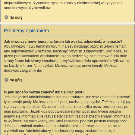
nieprawidłowym używaniem systemu poczty elektronicznej witryny przez
anonimowych użytkowników.
Na górę
Problemy z pisaniem
Jak utworzyć nowy temat na forum lub wysłać odpowiedź w temacie?
Aby utworzyć nowy temat na forum, należy nacisnąć przycisk „Nowy temat”,
aby odpowiedzieć w temacie, nacisnąć przycisk „Odpowiedz”. Być może, że
przed publikowaniem wiadomości trzeba będzie się zarejestrować. Na dole
strony forum lub strony tematów jest wyświetlana lista uprawnień użytkownika
na każdym forum. Na przykład: Możesz tworzyć nowe tematy, Możesz
dodawać załączniki itp.
Na górę
W jaki sposób można zmienić lub usunąć post?
Jeśli nie jesteś administratorem lub moderatorem, możesz zmieniać i usuwać
tylko swoje posty. Możesz zmienić post, naciskając przycisk
Zmień
znajdujący
się przy danym poście. Czasami można to zrobić tylko przez pewien czas po
jego napisaniu. Jeżeli ktoś odpowiedział na ten post, pod twoim postem
pojawi się informacja ile razy i kiedy ostatni raz post był zmieniany. Informacja
ta wyświetli się tylko wtedy, jeśli ktoś zamieścił pod tym postem kolejny post.
Jeśli post zmienił moderator lub administrator, informacja ta nie zostanie
wyświetlona. Administratorzy i moderatorzy mogą zostawić notatkę z