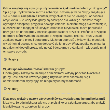
Gdzie znajduje się spis grup użytkowników i jak można dołączyć do grupy?
Spis grup użytkowników można zobaczyć, otwierając kartę
Grupy
znajdującą
się w panelu zarządzania kontem, który otwiera się po kliknięciu odnośnika
Moje konto
. Nie wszystkie grupy są dostępne dla każdego. Niektóre mogą
wymagać akceptacji przyjęcia nowego członka, niektóre mogą być zamknięte,
a jeszcze inne mogą mieć ukrytych członków. Użytkownik może poprosić o
przyjęcie do danej grupy, naciskając odpowiedni przycisk. Prośba o przyjęcie
do grupy, która wymaga akceptacji przyjęcia nowego członka, musi zostać
zaakceptowana przez lidera grupy. Może on poprosić użytkownika o podanie
wyjaśnień, dlaczego chce on dołączyć do tej grupy. W przypadku otrzymania
negatywnej decyzji proszę nie nękać lidera grupy pytaniami – widocznie miał
on swoje powody.
Na górę
W jaki sposób można zostać liderem grupy?
Lidera grupy zazwyczaj mianuje administrator witryny podczas tworzenia
grupy. Jeśli chcesz utworzyć grupę użytkowników, skontaktuj się z
administratorem, wysyłając do niego prywatną wiadomość.
Na górę
Dlaczego niektóre nazwy użytkowników są wyświetlane innymi kolorami?
Możliwe, że administrator witryny przypisał kolor członkom grupy, aby ułatwić
identyfikowanie członków tej grupy.