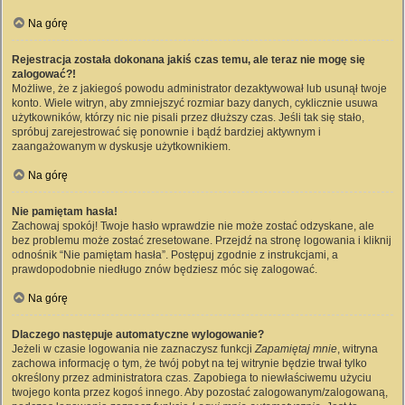
Na górę
Rejestracja została dokonana jakiś czas temu, ale teraz nie mogę się
zalogować?!
Możliwe, że z jakiegoś powodu administrator dezaktywował lub usunął twoje
konto. Wiele witryn, aby zmniejszyć rozmiar bazy danych, cyklicznie usuwa
użytkowników, którzy nic nie pisali przez dłuższy czas. Jeśli tak się stało,
spróbuj zarejestrować się ponownie i bądź bardziej aktywnym i
zaangażowanym w dyskusje użytkownikiem.
Na górę
Nie pamiętam hasła!
Zachowaj spokój! Twoje hasło wprawdzie nie może zostać odzyskane, ale
bez problemu może zostać zresetowane. Przejdź na stronę logowania i kliknij
odnośnik “Nie pamiętam hasła”. Postępuj zgodnie z instrukcjami, a
prawdopodobnie niedługo znów będziesz móc się zalogować.
Na górę
Dlaczego następuje automatyczne wylogowanie?
Jeżeli w czasie logowania nie zaznaczysz funkcji
Zapamiętaj mnie
, witryna
zachowa informację o tym, że twój pobyt na tej witrynie będzie trwał tylko
określony przez administratora czas. Zapobiega to niewłaściwemu użyciu
twojego konta przez kogoś innego. Aby pozostać zalogowanym/zalogowaną,