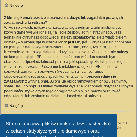
Na górę
Z kim się kontaktować w sprawach nadużyć lub zagadnień prawnych
związanych z tą witryną?
W tych sprawach, należy skontaktować się z jednym z administratorów,
których dane wyświetlone są na liście zespołu administracyjnego. Jeżeli
jednak nie otrzymasz odpowiedzi, należy skontaktować się z właścicielem
domeny – wykonaj sprawdzenie
kto to jest
lub, jeśli witryna jest uruchomiona
na jednym z darmowych serwisów, np. Yahoo!, free.fr, f2s.com, itp., z
kierownictwem lub wydziałem nadużyć tego serwisu. Absolutnie
nie należy
do kompetencji phpBB Limited i nie może ona w żaden sposób być
obarczana odpowiedzialnością za to w jaki sposób, gdzie lub przez kogo ta
witryna jest używana. Proszę nie kontaktować się z phpBB Limited w
sprawach zagadnień prawnych (wstrzymania i zaniechania,
odpowiedzialności, szkalujących komentarzy itp.)
bezpośrednio nie
związanych
z witryną phpBB.com lub oprogramowaniem phpBB samym w
sobie. Jeśli do phpBB Limited zostanie wysłana wiadomość dotycząca
innych
podmiotów
używających tego oprogramowania, nie należy oczekiwać
odpowiedzi, lub zostanie udzielona odpowiedź lakoniczna.
Na górę
Jak nawiązać kontakt z administratorem witryny?
Wszyscy użytkownicy witryny mogą używać – jeśli funkcja ta jest włączona
Strona ta używa plików cookies (tzw. ciasteczka)
przez administratora witryny – formularza „Kontakt z nami”. Członkowie
w celach statystycznych, reklamowych oraz
witryny mogą także używać odnośnika „Zespół administracyjny”.