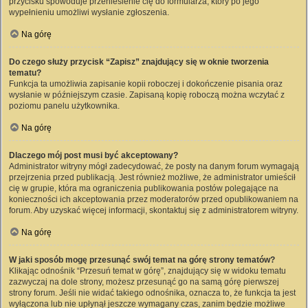
przycisku spowoduje przeniesienie cię do formularza, który po jego
wypełnieniu umożliwi wysłanie zgłoszenia.
Na górę
Do czego służy przycisk “Zapisz” znajdujący się w oknie tworzenia
tematu?
Funkcja ta umożliwia zapisanie kopii roboczej i dokończenie pisania oraz
wysłanie w późniejszym czasie. Zapisaną kopię roboczą można wczytać z
poziomu panelu użytkownika.
Na górę
Dlaczego mój post musi być akceptowany?
Administrator witryny mógł zadecydować, że posty na danym forum wymagają
przejrzenia przed publikacją. Jest również możliwe, że administrator umieścił
cię w grupie, która ma ograniczenia publikowania postów polegające na
konieczności ich akceptowania przez moderatorów przed opublikowaniem na
forum. Aby uzyskać więcej informacji, skontaktuj się z administratorem witryny.
Na górę
W jaki sposób mogę przesunąć swój temat na górę strony tematów?
Klikając odnośnik “Przesuń temat w górę”, znajdujący się w widoku tematu
zazwyczaj na dole strony, możesz przesunąć go na samą górę pierwszej
strony forum. Jeśli nie widać takiego odnośnika, oznacza to, że funkcja ta jest
wyłączona lub nie upłynął jeszcze wymagany czas, zanim będzie możliwe