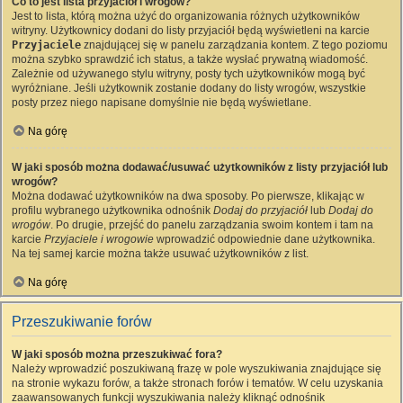
Co to jest lista przyjaciół i wrogów?
Jest to lista, którą można użyć do organizowania różnych użytkowników
witryny. Użytkownicy dodani do listy przyjaciół będą wyświetleni na karcie
Przyjaciele
znajdującej się w panelu zarządzania kontem. Z tego poziomu
można szybko sprawdzić ich status, a także wysłać prywatną wiadomość.
Zależnie od używanego stylu witryny, posty tych użytkowników mogą być
wyróżniane. Jeśli użytkownik zostanie dodany do listy wrogów, wszystkie
posty przez niego napisane domyślnie nie będą wyświetlane.
Na górę
W jaki sposób można dodawać/usuwać użytkowników z listy przyjaciół lub
wrogów?
Można dodawać użytkowników na dwa sposoby. Po pierwsze, klikając w
profilu wybranego użytkownika odnośnik
Dodaj do przyjaciół
lub
Dodaj do
wrogów
. Po drugie, przejść do panelu zarządzania swoim kontem i tam na
karcie
Przyjaciele i wrogowie
wprowadzić odpowiednie dane użytkownika.
Na tej samej karcie można także usuwać użytkowników z list.
Na górę
Przeszukiwanie forów
W jaki sposób można przeszukiwać fora?
Należy wprowadzić poszukiwaną frazę w pole wyszukiwania znajdujące się
na stronie wykazu forów, a także stronach forów i tematów. W celu uzyskania
zaawansowanych funkcji wyszukiwania należy kliknąć odnośnik