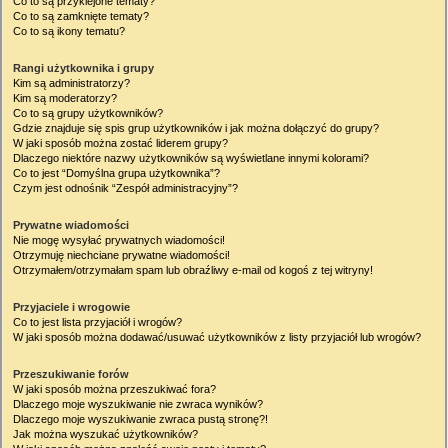
Co to są przyklejone tematy?
Co to są zamknięte tematy?
Co to są ikony tematu?
Rangi użytkownika i grupy
Kim są administratorzy?
Kim są moderatorzy?
Co to są grupy użytkowników?
Gdzie znajduje się spis grup użytkowników i jak można dołączyć do grupy?
W jaki sposób można zostać liderem grupy?
Dlaczego niektóre nazwy użytkowników są wyświetlane innymi kolorami?
Co to jest “Domyślna grupa użytkownika”?
Czym jest odnośnik “Zespół administracyjny”?
Prywatne wiadomości
Nie mogę wysyłać prywatnych wiadomości!
Otrzymuję niechciane prywatne wiadomości!
Otrzymałem/otrzymałam spam lub obraźliwy e-mail od kogoś z tej witryny!
Przyjaciele i wrogowie
Co to jest lista przyjaciół i wrogów?
W jaki sposób można dodawać/usuwać użytkowników z listy przyjaciół lub wrogów?
Przeszukiwanie forów
W jaki sposób można przeszukiwać fora?
Dlaczego moje wyszukiwanie nie zwraca wyników?
Dlaczego moje wyszukiwanie zwraca pustą stronę?!
Jak można wyszukać użytkowników?