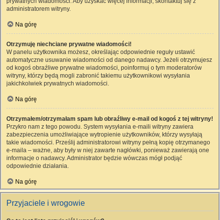
prywatnych wiadomości. Aby uzyskać więcej informacji, skontaktuj się z
administratorem witryny.
Na górę
Otrzymuję niechciane prywatne wiadomości!
W panelu użytkownika możesz, określając odpowiednie reguły ustawić
automatyczne usuwanie wiadomości od danego nadawcy. Jeżeli otrzymujesz
od kogoś obraźliwe prywatne wiadomości, poinformuj o tym moderatorów
witryny, którzy będą mogli zabronić takiemu użytkownikowi wysyłania
jakichkolwiek prywatnych wiadomości.
Na górę
Otrzymałem/otrzymałam spam lub obraźliwy e-mail od kogoś z tej witryny!
Przykro nam z tego powodu. System wysyłania e-maili witryny zawiera
zabezpieczenia umożliwiające wytropienie użytkowników, którzy wysyłają
takie wiadomości. Prześlij administratorowi witryny pełną kopię otrzymanego
e-maila – ważne, aby były w niej zawarte nagłówki, ponieważ zawierają one
informacje o nadawcy. Administrator będzie wówczas mógł podjąć
odpowiednie działania.
Na górę
Przyjaciele i wrogowie