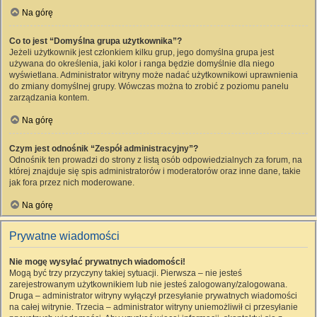
Na górę
Co to jest “Domyślna grupa użytkownika”?
Jeżeli użytkownik jest członkiem kilku grup, jego domyślna grupa jest
używana do określenia, jaki kolor i ranga będzie domyślnie dla niego
wyświetlana. Administrator witryny może nadać użytkownikowi uprawnienia
do zmiany domyślnej grupy. Wówczas można to zrobić z poziomu panelu
zarządzania kontem.
Na górę
Czym jest odnośnik “Zespół administracyjny”?
Odnośnik ten prowadzi do strony z listą osób odpowiedzialnych za forum, na
której znajduje się spis administratorów i moderatorów oraz inne dane, takie
jak fora przez nich moderowane.
Na górę
Prywatne wiadomości
Nie mogę wysyłać prywatnych wiadomości!
Mogą być trzy przyczyny takiej sytuacji. Pierwsza – nie jesteś
zarejestrowanym użytkownikiem lub nie jesteś zalogowany/zalogowana.
Druga – administrator witryny wyłączył przesyłanie prywatnych wiadomości
na całej witrynie. Trzecia – administrator witryny uniemożliwił ci przesyłanie