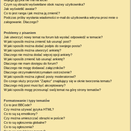
Mojego języka nie ma na liście!
Czym są obrazki wyświetlane obok nazwy użytkownika?
Jak wyświetlić awatar?
Co to jest ranga i jak można ją zmienić?
Podczas próby wysłania wiadomości e-mail do użytkownika witryna prosi mnie o
zalogowanie. Dlaczego?
Problemy z pisaniem
Jak utworzyć nowy temat na forum lub wysłać odpowiedź w temacie?
W jaki sposób można zmienić lub usunąć post?
W jaki sposób można dodać podpis do swojego posta?
W jaki sposób można utworzyć ankietę?
Dlaczego nie można dodać więcej opcji ankiety?
W jaki sposób zmienić lub usunąć ankietę?
Dlaczego nie mam dostępu do forum?
Dlaczego nie mogę dodawać załączników?
Dlaczego otrzymałem/otrzymałam ostrzeżenie?
W jaki sposób można zgłosić posty moderatorowi?
Do czego służy przycisk “Zapisz” znajdujący się w oknie tworzenia tematu?
Dlaczego mój post musi być akceptowany?
W jaki sposób mogę przesunąć swój temat na górę strony tematów?
Formatowanie i typy tematów
Co to jest BBCode?
Czy można używać języka HTML?
Co to są są emotikony?
Czy można umieszczać obrazki w poście?
Co to są ogłoszenia globalne?
Co to są ogłoszenia?