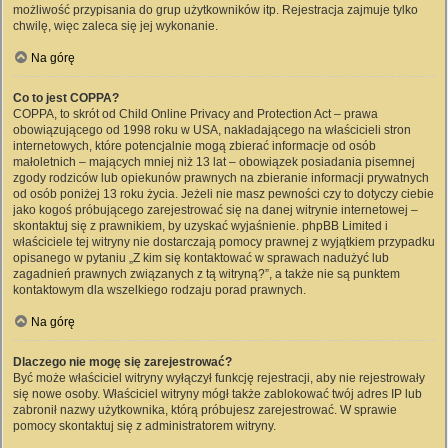
możliwość przypisania do grup użytkowników itp. Rejestracja zajmuje tylko
chwilę, więc zaleca się jej wykonanie.
Na górę
Co to jest COPPA?
COPPA, to skrót od Child Online Privacy and Protection Act – prawa
obowiązującego od 1998 roku w USA, nakładającego na właścicieli stron
internetowych, które potencjalnie mogą zbierać informacje od osób
małoletnich – mających mniej niż 13 lat – obowiązek posiadania pisemnej
zgody rodziców lub opiekunów prawnych na zbieranie informacji prywatnych
od osób poniżej 13 roku życia. Jeżeli nie masz pewności czy to dotyczy ciebie
jako kogoś próbującego zarejestrować się na danej witrynie internetowej –
skontaktuj się z prawnikiem, by uzyskać wyjaśnienie. phpBB Limited i
właściciele tej witryny nie dostarczają pomocy prawnej z wyjątkiem przypadku
opisanego w pytaniu „Z kim się kontaktować w sprawach nadużyć lub
zagadnień prawnych związanych z tą witryną?”, a także nie są punktem
kontaktowym dla wszelkiego rodzaju porad prawnych.
Na górę
Dlaczego nie mogę się zarejestrować?
Być może właściciel witryny wyłączył funkcję rejestracji, aby nie rejestrowały
się nowe osoby. Właściciel witryny mógł także zablokować twój adres IP lub
zabronił nazwy użytkownika, którą próbujesz zarejestrować. W sprawie
pomocy skontaktuj się z administratorem witryny.