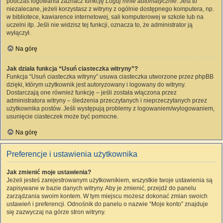
podczas logowania zaznacz funkcję
Loguj mnie automatycznie
. Jest to
niezalecane, jeżeli korzystasz z witryny z ogólnie dostępnego komputera, np.
w bibliotece, kawiarence internetowej, sali komputerowej w szkole lub na
uczelni itp. Jeśli nie widzisz tej funkcji, oznacza to, że administrator ją
wyłączył.
Na górę
Jak działa funkcja “Usuń ciasteczka witryny”?
Funkcja “Usuń ciasteczka witryny” usuwa ciasteczka utworzone przez phpBB
dzięki, którym użytkownik jest autoryzowany i logowany do witryny.
Dostarczają one również funkcję – jeśli została włączona przez
administratora witryny – śledzenia przeczytanych i nieprzeczytanych przez
użytkownika postów. Jeśli występują problemy z logowaniem/wylogowaniem,
usunięcie ciasteczek może być pomocne.
Na górę
Preferencje i ustawienia użytkownika
Jak zmienić moje ustawienia?
Jeżeli jesteś zarejestrowanym użytkownikiem, wszystkie twoje ustawienia są
zapisywane w bazie danych witryny. Aby je zmienić, przejdź do panelu
zarządzania swoim kontem. W tym miejscu możesz dokonać zmian swoich
ustawień i preferencji. Odnośnik do panelu o nazwie “Moje konto” znajduje
się zazwyczaj na górze stron witryny.