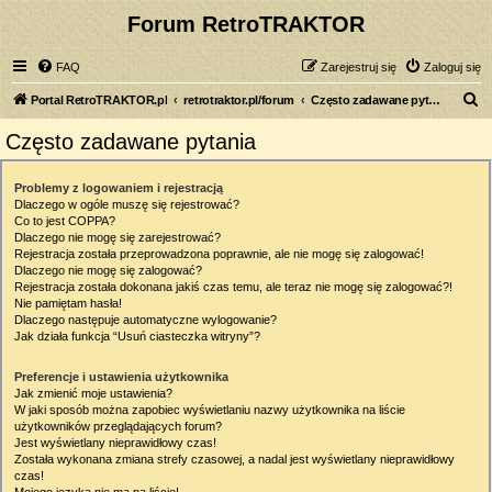
Forum RetroTRAKTOR
FAQ
Zarejestruj się
Zaloguj się
S
Portal RetroTRAKTOR.pl
retrotraktor.pl/forum
Często zadawane pytania
z
Często zadawane pytania
u
k
Problemy z logowaniem i rejestracją
Dlaczego w ogóle muszę się rejestrować?
a
Co to jest COPPA?
j
Dlaczego nie mogę się zarejestrować?
Rejestracja została przeprowadzona poprawnie, ale nie mogę się zalogować!
Dlaczego nie mogę się zalogować?
Rejestracja została dokonana jakiś czas temu, ale teraz nie mogę się zalogować?!
Nie pamiętam hasła!
Dlaczego następuje automatyczne wylogowanie?
Jak działa funkcja “Usuń ciasteczka witryny”?
Preferencje i ustawienia użytkownika
Jak zmienić moje ustawienia?
W jaki sposób można zapobiec wyświetlaniu nazwy użytkownika na liście
użytkowników przeglądających forum?
Jest wyświetlany nieprawidłowy czas!
Została wykonana zmiana strefy czasowej, a nadal jest wyświetlany nieprawidłowy
czas!