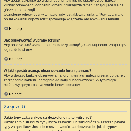
Aby dodać zakładkę do wybranego tematu lub go obserwować, należy
kliknąć odpowiedni odnośnik w menu “Narzędzia tematu” znajdujące się na
górze i na dole wątku.
Udzielenie odpowiedzi w temacie, gdy jest aktywna funkcja “Powiadamiaj o
opublikowaniu odpowiedzi” spowoduje włączenie obserwowania tematu.
Na górę
Jak obserwować wybrane forum?
Aby obserwować wybrane forum, należy kliknąć „Obserwuj forum” znajdujący
się na dole strony.
Na górę
W jaki sposób usunąć obserwowanie forum, tematu?
Aby wyłączyć funkcję obserwowania forum, tematu, należy przejść do panelu
zarządzania kontem i następnie do karty “Obserwowane”. W tym miejscu
można wyłączyć obserwowanie forów i tematów.
Na górę
Załączniki
Jakie typy załączników są dozwolone na tej witrynie?
Każdy administrator witryny może zezwolić lub zabronić zamieszczać pewne
typy załączników. Jeśli nie masz pewności zamieszczanie, jakich typów