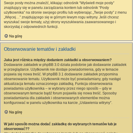
Swoje posty można znaleźć, klikając odnośnik “Wyświetl moje posty”
znajdujący się w panelu zarządzania kontem lub odnośnik “Posty
użytkownika” na stronie swojego profilu lub wybierając „Twoje posty” z menu
„Więcej…” znajdującego się w górnym lewym rogu witryny. Jeśli chcesz
wyszukać swoje tematy, użyj strony wyszukiwania zaawansowanego i
skorzystaj z odpowiednich funkcji.
Na górę
Obserwowanie tematów i zakładki
Jaka jest różnica między dodaniem zakładki a obserwowaniem?
Dodawanie zakładek w phpBB 3.0 działa podobnie jak dodawanie zakładek
w przeglądarce. Użytkownik nie dostaje powiadomienia, gdy w temacie
pojawia się nowa treść. W phpBB 3.1 dodawanie zakładek przypomina
obserwowanie tematu. Użytkownik może być powiadamiany, gdy nastąpi
aktualizacja tematu oznaczonego zakładką. Funkcja obserwowania
powiadamia użytkownika – w wybrany przez niego sposób – gdy w
obserwowanym temacie bądź forum pojawiła się nowa treść. Sposoby
powiadamiania dla zakładek i obserwowanych elementów można
konfigurować w panelu użytkownika na karcie „Ustawienia witryny”.
Na górę
W jaki sposób można dodać zakładkę do wybranych tematów lub je
obserwować??