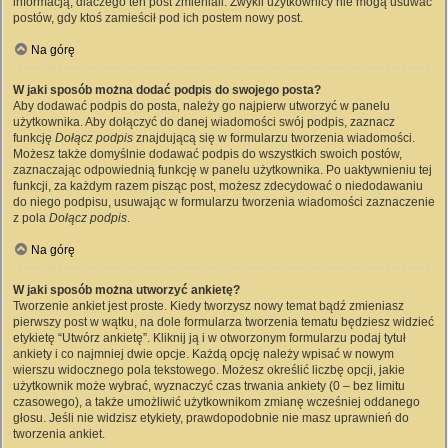
informacją, dlaczego ten post zmieniali. Zwykli użytkownicy nie mogą usuwać
postów, gdy ktoś zamieścił pod ich postem nowy post.
Na górę
W jaki sposób można dodać podpis do swojego posta?
Aby dodawać podpis do posta, należy go najpierw utworzyć w panelu
użytkownika. Aby dołączyć do danej wiadomości swój podpis, zaznacz
funkcję
Dołącz podpis
znajdującą się w formularzu tworzenia wiadomości.
Możesz także domyślnie dodawać podpis do wszystkich swoich postów,
zaznaczając odpowiednią funkcję w panelu użytkownika. Po uaktywnieniu tej
funkcji, za każdym razem pisząc post, możesz zdecydować o niedodawaniu
do niego podpisu, usuwając w formularzu tworzenia wiadomości zaznaczenie
z pola
Dołącz podpis
.
Na górę
W jaki sposób można utworzyć ankietę?
Tworzenie ankiet jest proste. Kiedy tworzysz nowy temat bądź zmieniasz
pierwszy post w wątku, na dole formularza tworzenia tematu będziesz widzieć
etykietę “Utwórz ankietę”. Kliknij ją i w otworzonym formularzu podaj tytuł
ankiety i co najmniej dwie opcje. Każdą opcję należy wpisać w nowym
wierszu widocznego pola tekstowego. Możesz określić liczbę opcji, jakie
użytkownik może wybrać, wyznaczyć czas trwania ankiety (0 – bez limitu
czasowego), a także umożliwić użytkownikom zmianę wcześniej oddanego
głosu. Jeśli nie widzisz etykiety, prawdopodobnie nie masz uprawnień do
tworzenia ankiet.