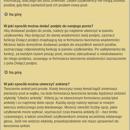
informacją, dlaczego ten post zmieniali. Zwykli użytkownicy nie mogą usuwać
postów, gdy ktoś zamieścił pod ich postem nowy post.
Na górę
W jaki sposób można dodać podpis do swojego posta?
Aby dodawać podpis do posta, należy go najpierw utworzyć w panelu
użytkownika. Aby dołączyć do danej wiadomości swój podpis, zaznacz
funkcję
Dołącz podpis
znajdującą się w formularzu tworzenia wiadomości.
Możesz także domyślnie dodawać podpis do wszystkich swoich postów,
zaznaczając odpowiednią funkcję w panelu użytkownika. Po uaktywnieniu tej
funkcji, za każdym razem pisząc post, możesz zdecydować o niedodawaniu
do niego podpisu, usuwając w formularzu tworzenia wiadomości zaznaczenie
z pola
Dołącz podpis
.
Na górę
W jaki sposób można utworzyć ankietę?
Tworzenie ankiet jest proste. Kiedy tworzysz nowy temat bądź zmieniasz
pierwszy post w wątku, na dole formularza tworzenia tematu będziesz widzieć
etykietę “Utwórz ankietę”. Kliknij ją i w otworzonym formularzu podaj tytuł
ankiety i co najmniej dwie opcje. Każdą opcję należy wpisać w nowym
wierszu widocznego pola tekstowego. Możesz określić liczbę opcji, jakie
użytkownik może wybrać, wyznaczyć czas trwania ankiety (0 – bez limitu
czasowego), a także umożliwić użytkownikom zmianę wcześniej oddanego
głosu. Jeśli nie widzisz etykiety, prawdopodobnie nie masz uprawnień do
tworzenia ankiet.