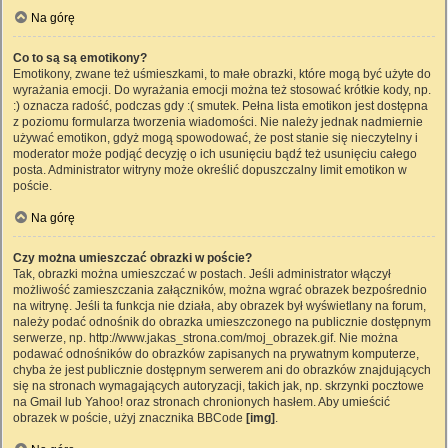
Na górę
Co to są są emotikony?
Emotikony, zwane też uśmieszkami, to małe obrazki, które mogą być użyte do
wyrażania emocji. Do wyrażania emocji można też stosować krótkie kody, np.
:) oznacza radość, podczas gdy :( smutek. Pełna lista emotikon jest dostępna
z poziomu formularza tworzenia wiadomości. Nie należy jednak nadmiernie
używać emotikon, gdyż mogą spowodować, że post stanie się nieczytelny i
moderator może podjąć decyzję o ich usunięciu bądź też usunięciu całego
posta. Administrator witryny może określić dopuszczalny limit emotikon w
poście.
Na górę
Czy można umieszczać obrazki w poście?
Tak, obrazki można umieszczać w postach. Jeśli administrator włączył
możliwość zamieszczania załączników, można wgrać obrazek bezpośrednio
na witrynę. Jeśli ta funkcja nie działa, aby obrazek był wyświetlany na forum,
należy podać odnośnik do obrazka umieszczonego na publicznie dostępnym
serwerze, np. http://www.jakas_strona.com/moj_obrazek.gif. Nie można
podawać odnośników do obrazków zapisanych na prywatnym komputerze,
chyba że jest publicznie dostępnym serwerem ani do obrazków znajdujących
się na stronach wymagających autoryzacji, takich jak, np. skrzynki pocztowe
na Gmail lub Yahoo! oraz stronach chronionych hasłem. Aby umieścić
obrazek w poście, użyj znacznika BBCode
[img]
.