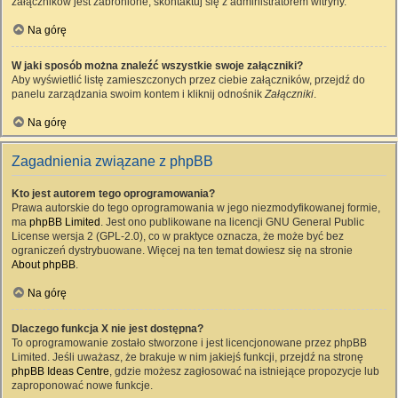
załączników jest zabronione, skontaktuj się z administratorem witryny.
Na górę
W jaki sposób można znaleźć wszystkie swoje załączniki?
Aby wyświetlić listę zamieszczonych przez ciebie załączników, przejdź do
panelu zarządzania swoim kontem i kliknij odnośnik
Załączniki
.
Na górę
Zagadnienia związane z phpBB
Kto jest autorem tego oprogramowania?
Prawa autorskie do tego oprogramowania w jego niezmodyfikowanej formie,
ma
phpBB Limited
. Jest ono publikowane na licencji GNU General Public
License wersja 2 (GPL-2.0), co w praktyce oznacza, że może być bez
ograniczeń dystrybuowane. Więcej na ten temat dowiesz się na stronie
About phpBB
.
Na górę
Dlaczego funkcja X nie jest dostępna?
To oprogramowanie zostało stworzone i jest licencjonowane przez phpBB
Limited. Jeśli uważasz, że brakuje w nim jakiejś funkcji, przejdź na stronę
phpBB Ideas Centre
, gdzie możesz zagłosować na istniejące propozycje lub
zaproponować nowe funkcje.