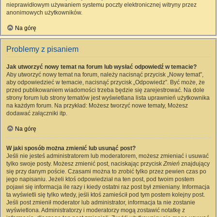
nieprawidłowym używaniem systemu poczty elektronicznej witryny przez
anonimowych użytkowników.
Na górę
Problemy z pisaniem
Jak utworzyć nowy temat na forum lub wysłać odpowiedź w temacie?
Aby utworzyć nowy temat na forum, należy nacisnąć przycisk „Nowy temat”,
aby odpowiedzieć w temacie, nacisnąć przycisk „Odpowiedz”. Być może, że
przed publikowaniem wiadomości trzeba będzie się zarejestrować. Na dole
strony forum lub strony tematów jest wyświetlana lista uprawnień użytkownika
na każdym forum. Na przykład: Możesz tworzyć nowe tematy, Możesz
dodawać załączniki itp.
Na górę
W jaki sposób można zmienić lub usunąć post?
Jeśli nie jesteś administratorem lub moderatorem, możesz zmieniać i usuwać
tylko swoje posty. Możesz zmienić post, naciskając przycisk
Zmień
znajdujący
się przy danym poście. Czasami można to zrobić tylko przez pewien czas po
jego napisaniu. Jeżeli ktoś odpowiedział na ten post, pod twoim postem
pojawi się informacja ile razy i kiedy ostatni raz post był zmieniany. Informacja
ta wyświetli się tylko wtedy, jeśli ktoś zamieścił pod tym postem kolejny post.
Jeśli post zmienił moderator lub administrator, informacja ta nie zostanie
wyświetlona. Administratorzy i moderatorzy mogą zostawić notatkę z