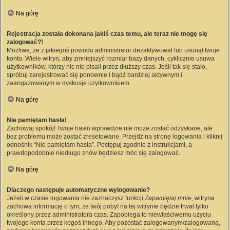
Na górę
Rejestracja została dokonana jakiś czas temu, ale teraz nie mogę się
zalogować?!
Możliwe, że z jakiegoś powodu administrator dezaktywował lub usunął twoje
konto. Wiele witryn, aby zmniejszyć rozmiar bazy danych, cyklicznie usuwa
użytkowników, którzy nic nie pisali przez dłuższy czas. Jeśli tak się stało,
spróbuj zarejestrować się ponownie i bądź bardziej aktywnym i
zaangażowanym w dyskusje użytkownikiem.
Na górę
Nie pamiętam hasła!
Zachowaj spokój! Twoje hasło wprawdzie nie może zostać odzyskane, ale
bez problemu może zostać zresetowane. Przejdź na stronę logowania i kliknij
odnośnik “Nie pamiętam hasła”. Postępuj zgodnie z instrukcjami, a
prawdopodobnie niedługo znów będziesz móc się zalogować.
Na górę
Dlaczego następuje automatyczne wylogowanie?
Jeżeli w czasie logowania nie zaznaczysz funkcji
Zapamiętaj mnie
, witryna
zachowa informację o tym, że twój pobyt na tej witrynie będzie trwał tylko
określony przez administratora czas. Zapobiega to niewłaściwemu użyciu
twojego konta przez kogoś innego. Aby pozostać zalogowanym/zalogowaną,