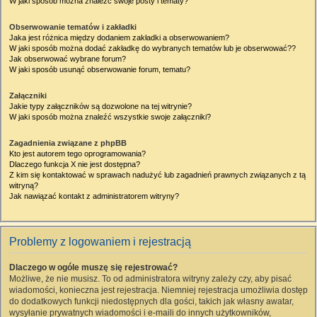
W jaki sposób można znaleźć swoje posty i tematy?
Obserwowanie tematów i zakładki
Jaka jest różnica między dodaniem zakładki a obserwowaniem?
W jaki sposób można dodać zakładkę do wybranych tematów lub je obserwować??
Jak obserwować wybrane forum?
W jaki sposób usunąć obserwowanie forum, tematu?
Załączniki
Jakie typy załączników są dozwolone na tej witrynie?
W jaki sposób można znaleźć wszystkie swoje załączniki?
Zagadnienia związane z phpBB
Kto jest autorem tego oprogramowania?
Dlaczego funkcja X nie jest dostępna?
Z kim się kontaktować w sprawach nadużyć lub zagadnień prawnych związanych z tą
witryną?
Jak nawiązać kontakt z administratorem witryny?
Problemy z logowaniem i rejestracją
Dlaczego w ogóle muszę się rejestrować?
Możliwe, że nie musisz. To od administratora witryny zależy czy, aby pisać
wiadomości, konieczna jest rejestracja. Niemniej rejestracja umożliwia dostęp
do dodatkowych funkcji niedostępnych dla gości, takich jak własny awatar,
wysyłanie prywatnych wiadomości i e-maili do innych użytkowników,