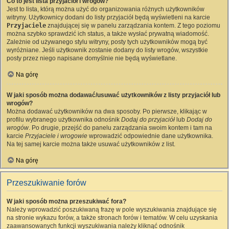
Co to jest lista przyjaciół i wrogów?
Jest to lista, którą można użyć do organizowania różnych użytkowników
witryny. Użytkownicy dodani do listy przyjaciół będą wyświetleni na karcie
Przyjaciele
znajdującej się w panelu zarządzania kontem. Z tego poziomu
można szybko sprawdzić ich status, a także wysłać prywatną wiadomość.
Zależnie od używanego stylu witryny, posty tych użytkowników mogą być
wyróżniane. Jeśli użytkownik zostanie dodany do listy wrogów, wszystkie
posty przez niego napisane domyślnie nie będą wyświetlane.
Na górę
W jaki sposób można dodawać/usuwać użytkowników z listy przyjaciół lub
wrogów?
Można dodawać użytkowników na dwa sposoby. Po pierwsze, klikając w
profilu wybranego użytkownika odnośnik
Dodaj do przyjaciół
lub
Dodaj do
wrogów
. Po drugie, przejść do panelu zarządzania swoim kontem i tam na
karcie
Przyjaciele i wrogowie
wprowadzić odpowiednie dane użytkownika.
Na tej samej karcie można także usuwać użytkowników z list.
Na górę
Przeszukiwanie forów
W jaki sposób można przeszukiwać fora?
Należy wprowadzić poszukiwaną frazę w pole wyszukiwania znajdujące się
na stronie wykazu forów, a także stronach forów i tematów. W celu uzyskania
zaawansowanych funkcji wyszukiwania należy kliknąć odnośnik