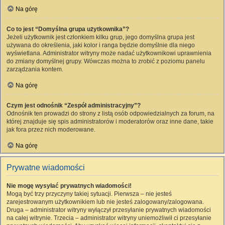
Na górę
Co to jest “Domyślna grupa użytkownika”?
Jeżeli użytkownik jest członkiem kilku grup, jego domyślna grupa jest
używana do określenia, jaki kolor i ranga będzie domyślnie dla niego
wyświetlana. Administrator witryny może nadać użytkownikowi uprawnienia
do zmiany domyślnej grupy. Wówczas można to zrobić z poziomu panelu
zarządzania kontem.
Na górę
Czym jest odnośnik “Zespół administracyjny”?
Odnośnik ten prowadzi do strony z listą osób odpowiedzialnych za forum, na
której znajduje się spis administratorów i moderatorów oraz inne dane, takie
jak fora przez nich moderowane.
Na górę
Prywatne wiadomości
Nie mogę wysyłać prywatnych wiadomości!
Mogą być trzy przyczyny takiej sytuacji. Pierwsza – nie jesteś
zarejestrowanym użytkownikiem lub nie jesteś zalogowany/zalogowana.
Druga – administrator witryny wyłączył przesyłanie prywatnych wiadomości
na całej witrynie. Trzecia – administrator witryny uniemożliwił ci przesyłanie