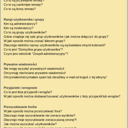
Co to są przyklejone tematy?
Co to są zamknięte tematy?
Co to są ikony tematu?
Rangi użytkownika i grupy
Kim są administratorzy?
Kim są moderatorzy?
Co to są grupy użytkowników?
Gdzie znajduje się spis grup użytkowników i jak można dołączyć do grupy?
W jaki sposób można zostać liderem grupy?
Dlaczego niektóre nazwy użytkowników są wyświetlane innymi kolorami?
Co to jest “Domyślna grupa użytkownika”?
Czym jest odnośnik “Zespół administracyjny”?
Prywatne wiadomości
Nie mogę wysyłać prywatnych wiadomości!
Otrzymuję niechciane prywatne wiadomości!
Otrzymałem/otrzymałam spam lub obraźliwy e-mail od kogoś z tej witryny!
Przyjaciele i wrogowie
Co to jest lista przyjaciół i wrogów?
W jaki sposób można dodawać/usuwać użytkowników z listy przyjaciół lub wrogów?
Przeszukiwanie forów
W jaki sposób można przeszukiwać fora?
Dlaczego moje wyszukiwanie nie zwraca wyników?
Dlaczego moje wyszukiwanie zwraca pustą stronę?!
Jak można wyszukać użytkowników?