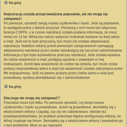
Na górę
Rejestracja została przeprowadzona poprawnie, ale nie mogę się
zalogować!
Po pierwsze, sprawdź swoją nazwę użytkownika i hasło. Jeśli są poprawne,
to wystąpiła jedna z dwóch przyczyn. Pierwszą z nich może być włączona
funkcja COPPA, a w czasie rejestracji została podana informacja, że masz
mniej niż 13 lat. Wówczas należy wykonać instrukcje wysłane na twój adres
e-mail. Jeśli nie to było przyczyną, być może nie została aktywowana
rejestracja. Niektóre witryny przed pierwszym zalogowaniem wymagają
aktywowania rejestracji przez osobę rejestrującą się lub przez administratora.
Informacja o tym była wyświetlona podczas rejestracji. Jeśli została wysłana
do ciebie wiadomość e-mail, postępuj zgodnie z zawartymi w niej
instrukcjami. Jeżeli taka wiadomość do ciebie nie dotarła, być może został
podany nieprawidłowy adres e-mail lub wiadomość została zatrzymana przez
filtr antyspamowy. Jeśli na pewno podany przez ciebie adres e-mail jest
prawidłowy, spróbuj skontaktować się z administratorem.
Na górę
Dlaczego nie mogę się zalogować?
Powodów może być kilka. Po pierwsze sprawdź, czy twoja nazwa
użytkownika i hasło są prawidłowe. Jeżeli są prawidłowe, skontaktuj się z
właścicielem witryny i zapytaj, czy cię nie zablokowano. Istnieje też
prawdopodobieństwo, że problem powoduje błędna konfiguracja witryny, na
której znajduje się forum. Skontaktuj się z właścicielem witryny i powiadom go
o tym problemie. Musi on go naprawić.