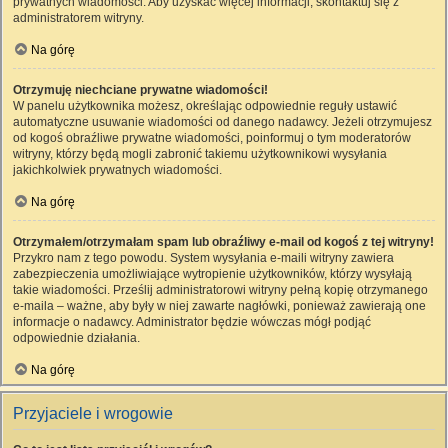
prywatnych wiadomości. Aby uzyskać więcej informacji, skontaktuj się z
administratorem witryny.
Na górę
Otrzymuję niechciane prywatne wiadomości!
W panelu użytkownika możesz, określając odpowiednie reguły ustawić
automatyczne usuwanie wiadomości od danego nadawcy. Jeżeli otrzymujesz
od kogoś obraźliwe prywatne wiadomości, poinformuj o tym moderatorów
witryny, którzy będą mogli zabronić takiemu użytkownikowi wysyłania
jakichkolwiek prywatnych wiadomości.
Na górę
Otrzymałem/otrzymałam spam lub obraźliwy e-mail od kogoś z tej witryny!
Przykro nam z tego powodu. System wysyłania e-maili witryny zawiera
zabezpieczenia umożliwiające wytropienie użytkowników, którzy wysyłają
takie wiadomości. Prześlij administratorowi witryny pełną kopię otrzymanego
e-maila – ważne, aby były w niej zawarte nagłówki, ponieważ zawierają one
informacje o nadawcy. Administrator będzie wówczas mógł podjąć
odpowiednie działania.
Na górę
Przyjaciele i wrogowie