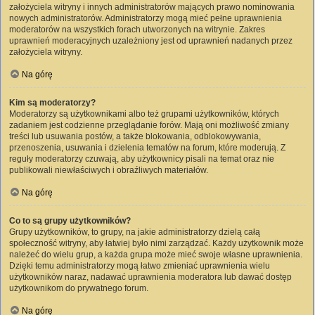
założyciela witryny i innych administratorów mających prawo nominowania
nowych administratorów. Administratorzy mogą mieć pełne uprawnienia
moderatorów na wszystkich forach utworzonych na witrynie. Zakres
uprawnień moderacyjnych uzależniony jest od uprawnień nadanych przez
założyciela witryny.
Na górę
Kim są moderatorzy?
Moderatorzy są użytkownikami albo też grupami użytkowników, których
zadaniem jest codzienne przeglądanie forów. Mają oni możliwość zmiany
treści lub usuwania postów, a także blokowania, odblokowywania,
przenoszenia, usuwania i dzielenia tematów na forum, które moderują. Z
reguły moderatorzy czuwają, aby użytkownicy pisali na temat oraz nie
publikowali niewłaściwych i obraźliwych materiałów.
Na górę
Co to są grupy użytkowników?
Grupy użytkowników, to grupy, na jakie administratorzy dzielą całą
społeczność witryny, aby łatwiej było nimi zarządzać. Każdy użytkownik może
należeć do wielu grup, a każda grupa może mieć swoje własne uprawnienia.
Dzięki temu administratorzy mogą łatwo zmieniać uprawnienia wielu
użytkowników naraz, nadawać uprawnienia moderatora lub dawać dostęp
użytkownikom do prywatnego forum.
Na górę