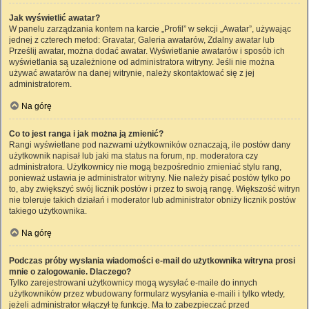
Jak wyświetlić awatar?
W panelu zarządzania kontem na karcie „Profil” w sekcji „Awatar”, używając
jednej z czterech metod: Gravatar, Galeria awatarów, Zdalny awatar lub
Prześlij awatar, można dodać awatar. Wyświetlanie awatarów i sposób ich
wyświetlania są uzależnione od administratora witryny. Jeśli nie można
używać awatarów na danej witrynie, należy skontaktować się z jej
administratorem.
Na górę
Co to jest ranga i jak można ją zmienić?
Rangi wyświetlane pod nazwami użytkowników oznaczają, ile postów dany
użytkownik napisał lub jaki ma status na forum, np. moderatora czy
administratora. Użytkownicy nie mogą bezpośrednio zmieniać stylu rang,
ponieważ ustawia je administrator witryny. Nie należy pisać postów tylko po
to, aby zwiększyć swój licznik postów i przez to swoją rangę. Większość witryn
nie toleruje takich działań i moderator lub administrator obniży licznik postów
takiego użytkownika.
Na górę
Podczas próby wysłania wiadomości e-mail do użytkownika witryna prosi
mnie o zalogowanie. Dlaczego?
Tylko zarejestrowani użytkownicy mogą wysyłać e-maile do innych
użytkowników przez wbudowany formularz wysyłania e-maili i tylko wtedy,
jeżeli administrator włączył tę funkcję. Ma to zabezpieczać przed