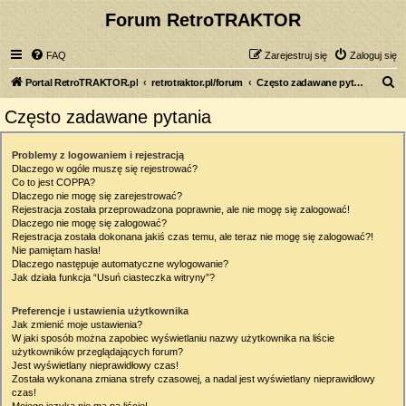
Forum RetroTRAKTOR
FAQ
Zarejestruj się
Zaloguj się
S
Portal RetroTRAKTOR.pl
retrotraktor.pl/forum
Często zadawane pytania
z
Często zadawane pytania
u
k
Problemy z logowaniem i rejestracją
Dlaczego w ogóle muszę się rejestrować?
a
Co to jest COPPA?
j
Dlaczego nie mogę się zarejestrować?
Rejestracja została przeprowadzona poprawnie, ale nie mogę się zalogować!
Dlaczego nie mogę się zalogować?
Rejestracja została dokonana jakiś czas temu, ale teraz nie mogę się zalogować?!
Nie pamiętam hasła!
Dlaczego następuje automatyczne wylogowanie?
Jak działa funkcja “Usuń ciasteczka witryny”?
Preferencje i ustawienia użytkownika
Jak zmienić moje ustawienia?
W jaki sposób można zapobiec wyświetlaniu nazwy użytkownika na liście
użytkowników przeglądających forum?
Jest wyświetlany nieprawidłowy czas!
Została wykonana zmiana strefy czasowej, a nadal jest wyświetlany nieprawidłowy
czas!