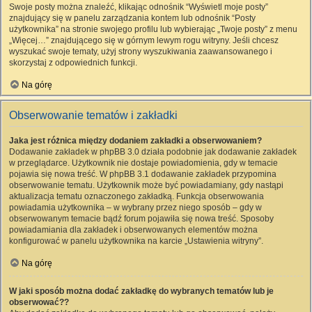
Swoje posty można znaleźć, klikając odnośnik “Wyświetl moje posty”
znajdujący się w panelu zarządzania kontem lub odnośnik “Posty
użytkownika” na stronie swojego profilu lub wybierając „Twoje posty” z menu
„Więcej…” znajdującego się w górnym lewym rogu witryny. Jeśli chcesz
wyszukać swoje tematy, użyj strony wyszukiwania zaawansowanego i
skorzystaj z odpowiednich funkcji.
Na górę
Obserwowanie tematów i zakładki
Jaka jest różnica między dodaniem zakładki a obserwowaniem?
Dodawanie zakładek w phpBB 3.0 działa podobnie jak dodawanie zakładek
w przeglądarce. Użytkownik nie dostaje powiadomienia, gdy w temacie
pojawia się nowa treść. W phpBB 3.1 dodawanie zakładek przypomina
obserwowanie tematu. Użytkownik może być powiadamiany, gdy nastąpi
aktualizacja tematu oznaczonego zakładką. Funkcja obserwowania
powiadamia użytkownika – w wybrany przez niego sposób – gdy w
obserwowanym temacie bądź forum pojawiła się nowa treść. Sposoby
powiadamiania dla zakładek i obserwowanych elementów można
konfigurować w panelu użytkownika na karcie „Ustawienia witryny”.
Na górę
W jaki sposób można dodać zakładkę do wybranych tematów lub je
obserwować??