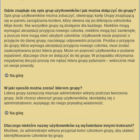
Gdzie znajduje się spis grup użytkowników i jak można dołączyć do grupy?
Spis grup użytkowników można zobaczyć, otwierając kartę
Grupy
znajdującą
się w panelu zarządzania kontem, który otwiera się po kliknięciu odnośnika
Moje konto
. Nie wszystkie grupy są dostępne dla każdego. Niektóre mogą
wymagać akceptacji przyjęcia nowego członka, niektóre mogą być zamknięte,
a jeszcze inne mogą mieć ukrytych członków. Użytkownik może poprosić o
przyjęcie do danej grupy, naciskając odpowiedni przycisk. Prośba o przyjęcie
do grupy, która wymaga akceptacji przyjęcia nowego członka, musi zostać
zaakceptowana przez lidera grupy. Może on poprosić użytkownika o podanie
wyjaśnień, dlaczego chce on dołączyć do tej grupy. W przypadku otrzymania
negatywnej decyzji proszę nie nękać lidera grupy pytaniami – widocznie miał
on swoje powody.
Na górę
W jaki sposób można zostać liderem grupy?
Lidera grupy zazwyczaj mianuje administrator witryny podczas tworzenia
grupy. Jeśli chcesz utworzyć grupę użytkowników, skontaktuj się z
administratorem, wysyłając do niego prywatną wiadomość.
Na górę
Dlaczego niektóre nazwy użytkowników są wyświetlane innymi kolorami?
Możliwe, że administrator witryny przypisał kolor członkom grupy, aby ułatwić
identyfikowanie członków tej grupy.