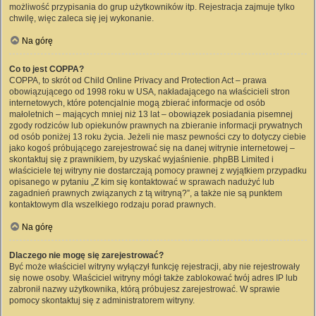
możliwość przypisania do grup użytkowników itp. Rejestracja zajmuje tylko
chwilę, więc zaleca się jej wykonanie.
Na górę
Co to jest COPPA?
COPPA, to skrót od Child Online Privacy and Protection Act – prawa
obowiązującego od 1998 roku w USA, nakładającego na właścicieli stron
internetowych, które potencjalnie mogą zbierać informacje od osób
małoletnich – mających mniej niż 13 lat – obowiązek posiadania pisemnej
zgody rodziców lub opiekunów prawnych na zbieranie informacji prywatnych
od osób poniżej 13 roku życia. Jeżeli nie masz pewności czy to dotyczy ciebie
jako kogoś próbującego zarejestrować się na danej witrynie internetowej –
skontaktuj się z prawnikiem, by uzyskać wyjaśnienie. phpBB Limited i
właściciele tej witryny nie dostarczają pomocy prawnej z wyjątkiem przypadku
opisanego w pytaniu „Z kim się kontaktować w sprawach nadużyć lub
zagadnień prawnych związanych z tą witryną?”, a także nie są punktem
kontaktowym dla wszelkiego rodzaju porad prawnych.
Na górę
Dlaczego nie mogę się zarejestrować?
Być może właściciel witryny wyłączył funkcję rejestracji, aby nie rejestrowały
się nowe osoby. Właściciel witryny mógł także zablokować twój adres IP lub
zabronił nazwy użytkownika, którą próbujesz zarejestrować. W sprawie
pomocy skontaktuj się z administratorem witryny.