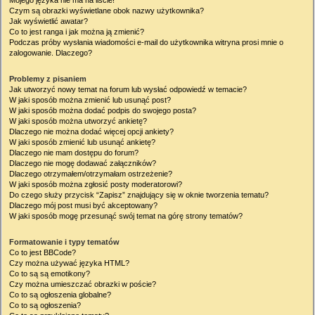
Mojego języka nie ma na liście!
Czym są obrazki wyświetlane obok nazwy użytkownika?
Jak wyświetlić awatar?
Co to jest ranga i jak można ją zmienić?
Podczas próby wysłania wiadomości e-mail do użytkownika witryna prosi mnie o
zalogowanie. Dlaczego?
Problemy z pisaniem
Jak utworzyć nowy temat na forum lub wysłać odpowiedź w temacie?
W jaki sposób można zmienić lub usunąć post?
W jaki sposób można dodać podpis do swojego posta?
W jaki sposób można utworzyć ankietę?
Dlaczego nie można dodać więcej opcji ankiety?
W jaki sposób zmienić lub usunąć ankietę?
Dlaczego nie mam dostępu do forum?
Dlaczego nie mogę dodawać załączników?
Dlaczego otrzymałem/otrzymałam ostrzeżenie?
W jaki sposób można zgłosić posty moderatorowi?
Do czego służy przycisk “Zapisz” znajdujący się w oknie tworzenia tematu?
Dlaczego mój post musi być akceptowany?
W jaki sposób mogę przesunąć swój temat na górę strony tematów?
Formatowanie i typy tematów
Co to jest BBCode?
Czy można używać języka HTML?
Co to są są emotikony?
Czy można umieszczać obrazki w poście?
Co to są ogłoszenia globalne?
Co to są ogłoszenia?