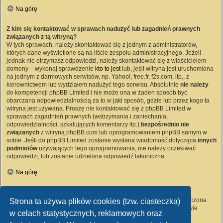
Na górę
Z kim się kontaktować w sprawach nadużyć lub zagadnień prawnych
związanych z tą witryną?
W tych sprawach, należy skontaktować się z jednym z administratorów,
których dane wyświetlone są na liście zespołu administracyjnego. Jeżeli
jednak nie otrzymasz odpowiedzi, należy skontaktować się z właścicielem
domeny – wykonaj sprawdzenie
kto to jest
lub, jeśli witryna jest uruchomiona
na jednym z darmowych serwisów, np. Yahoo!, free.fr, f2s.com, itp., z
kierownictwem lub wydziałem nadużyć tego serwisu. Absolutnie
nie należy
do kompetencji phpBB Limited i nie może ona w żaden sposób być
obarczana odpowiedzialnością za to w jaki sposób, gdzie lub przez kogo ta
witryna jest używana. Proszę nie kontaktować się z phpBB Limited w
sprawach zagadnień prawnych (wstrzymania i zaniechania,
odpowiedzialności, szkalujących komentarzy itp.)
bezpośrednio nie
związanych
z witryną phpBB.com lub oprogramowaniem phpBB samym w
sobie. Jeśli do phpBB Limited zostanie wysłana wiadomość dotycząca
innych
podmiotów
używających tego oprogramowania, nie należy oczekiwać
odpowiedzi, lub zostanie udzielona odpowiedź lakoniczna.
Na górę
Jak nawiązać kontakt z administratorem witryny?
Wszyscy użytkownicy witryny mogą używać – jeśli funkcja ta jest włączona
Strona ta używa plików cookies (tzw. ciasteczka)
przez administratora witryny – formularza „Kontakt z nami”. Członkowie
w celach statystycznych, reklamowych oraz
witryny mogą także używać odnośnika „Zespół administracyjny”.