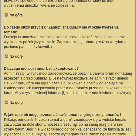
przycisku spowoduje przeniesienie cię do formularza, który po jego
wypełnieniu umożliwi wysłanie zgłoszenia.
Na górę
Do czego służy przycisk “Zapisz” znajdujący się w oknie tworzenia
tematu?
Funkcja ta umożliwia zapisanie kopii roboczej i dokończenie pisania oraz
wysłanie w późniejszym czasie. Zapisaną kopię roboczą można wczytać z
poziomu panelu użytkownika.
Na górę
Dlaczego mój post musi być akceptowany?
Administrator witryny mógł zadecydować, że posty na danym forum wymagają
przejrzenia przed publikacją. Jest również możliwe, że administrator umieścił
cię w grupie, która ma ograniczenia publikowania postów polegające na
konieczności ich akceptowania przez moderatorów przed opublikowaniem na
forum. Aby uzyskać więcej informacji, skontaktuj się z administratorem witryny.
Na górę
W jaki sposób mogę przesunąć swój temat na górę strony tematów?
Klikając odnośnik “Przesuń temat w górę”, znajdujący się w widoku tematu
zazwyczaj na dole strony, możesz przesunąć go na samą górę pierwszej
strony forum. Jeśli nie widać takiego odnośnika, oznacza to, że funkcja ta jest
wyłączona lub nie upłynął jeszcze wymagany czas, zanim będzie możliwe