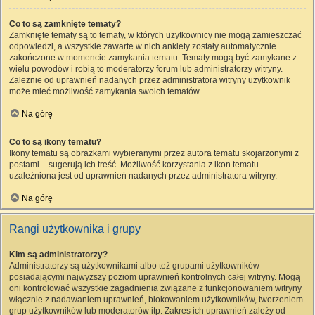
Co to są zamknięte tematy?
Zamknięte tematy są to tematy, w których użytkownicy nie mogą zamieszczać
odpowiedzi, a wszystkie zawarte w nich ankiety zostały automatycznie
zakończone w momencie zamykania tematu. Tematy mogą być zamykane z
wielu powodów i robią to moderatorzy forum lub administratorzy witryny.
Zależnie od uprawnień nadanych przez administratora witryny użytkownik
może mieć możliwość zamykania swoich tematów.
Na górę
Co to są ikony tematu?
Ikony tematu są obrazkami wybieranymi przez autora tematu skojarzonymi z
postami – sugerują ich treść. Możliwość korzystania z ikon tematu
uzależniona jest od uprawnień nadanych przez administratora witryny.
Na górę
Rangi użytkownika i grupy
Kim są administratorzy?
Administratorzy są użytkownikami albo też grupami użytkowników
posiadającymi najwyższy poziom uprawnień kontrolnych całej witryny. Mogą
oni kontrolować wszystkie zagadnienia związane z funkcjonowaniem witryny
włącznie z nadawaniem uprawnień, blokowaniem użytkowników, tworzeniem
grup użytkowników lub moderatorów itp. Zakres ich uprawnień zależy od