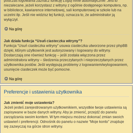
podczas logowania zaznacz funkcję
Loguj mnie automatycznie
. Jest to
niezalecane, jeżeli korzystasz z witryny z ogólnie dostępnego komputera, np.
w bibliotece, kawiarence internetowej, sali komputerowej w szkole lub na
uczelni itp. Jeśli nie widzisz tej funkcji, oznacza to, że administrator ją
wyłączył.
Na górę
Jak działa funkcja “Usuń ciasteczka witryny”?
Funkcja “Usuń ciasteczka witryny” usuwa ciasteczka utworzone przez phpBB
dzięki, którym użytkownik jest autoryzowany i logowany do witryny.
Dostarczają one również funkcję – jeśli została włączona przez
administratora witryny – śledzenia przeczytanych i nieprzeczytanych przez
użytkownika postów. Jeśli występują problemy z logowaniem/wylogowaniem,
usunięcie ciasteczek może być pomocne.
Na górę
Preferencje i ustawienia użytkownika
Jak zmienić moje ustawienia?
Jeżeli jesteś zarejestrowanym użytkownikiem, wszystkie twoje ustawienia są
zapisywane w bazie danych witryny. Aby je zmienić, przejdź do panelu
zarządzania swoim kontem. W tym miejscu możesz dokonać zmian swoich
ustawień i preferencji. Odnośnik do panelu o nazwie “Moje konto” znajduje
się zazwyczaj na górze stron witryny.