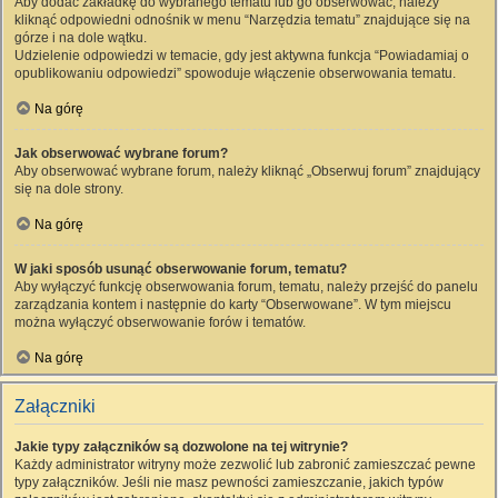
Aby dodać zakładkę do wybranego tematu lub go obserwować, należy
kliknąć odpowiedni odnośnik w menu “Narzędzia tematu” znajdujące się na
górze i na dole wątku.
Udzielenie odpowiedzi w temacie, gdy jest aktywna funkcja “Powiadamiaj o
opublikowaniu odpowiedzi” spowoduje włączenie obserwowania tematu.
Na górę
Jak obserwować wybrane forum?
Aby obserwować wybrane forum, należy kliknąć „Obserwuj forum” znajdujący
się na dole strony.
Na górę
W jaki sposób usunąć obserwowanie forum, tematu?
Aby wyłączyć funkcję obserwowania forum, tematu, należy przejść do panelu
zarządzania kontem i następnie do karty “Obserwowane”. W tym miejscu
można wyłączyć obserwowanie forów i tematów.
Na górę
Załączniki
Jakie typy załączników są dozwolone na tej witrynie?
Każdy administrator witryny może zezwolić lub zabronić zamieszczać pewne
typy załączników. Jeśli nie masz pewności zamieszczanie, jakich typów