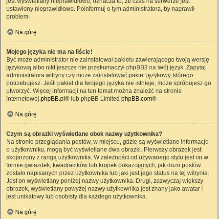
jest wyświetlany nieprawidłowo, oznacza to, że czas na serwerze jest
ustawiony nieprawidłowo. Poinformuj o tym administratora, by naprawił
problem.
Na górę
Mojego języka nie ma na liście!
Być może administrator nie zainstalował pakietu zawierającego twoją wersję
językową albo nikt jeszcze nie przetłumaczył phpBB3 na twój język. Zapytaj
administratora witryny czy może zainstalować pakiet językowy, którego
potrzebujesz. Jeśli pakiet dla twojego języka nie istnieje, może spróbujesz go
utworzyć. Więcej informacji na ten temat można znaleźć na stronie
internetowej
phpBB.pl
® lub phpBB Limited
phpBB.com
®
Na górę
Czym są obrazki wyświetlane obok nazwy użytkownika?
Na stronie przeglądania postów, w miejscu, gdzie są wyświetlane informacje
o użytkowniku, mogą być wyświetlane dwa obrazki. Pierwszy obrazek jest
skojarzony z rangą użytkownika. W zależności od używanego stylu jest on w
formie gwiazdek, kwadracików lub kropek pokazujących, jak dużo postów
zostało napisanych przez użytkownika lub jaki jest jego status na tej witrynie.
Jest on wyświetlany poniżej nazwy użytkownika. Drugi, zazwyczaj większy
obrazek, wyświetlany powyżej nazwy użytkownika jest znany jako awatar i
jest unikatowy lub osobisty dla każdego użytkownika.
Na górę