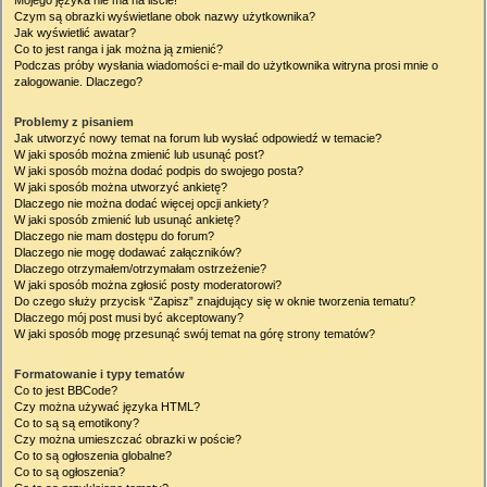
Mojego języka nie ma na liście!
Czym są obrazki wyświetlane obok nazwy użytkownika?
Jak wyświetlić awatar?
Co to jest ranga i jak można ją zmienić?
Podczas próby wysłania wiadomości e-mail do użytkownika witryna prosi mnie o
zalogowanie. Dlaczego?
Problemy z pisaniem
Jak utworzyć nowy temat na forum lub wysłać odpowiedź w temacie?
W jaki sposób można zmienić lub usunąć post?
W jaki sposób można dodać podpis do swojego posta?
W jaki sposób można utworzyć ankietę?
Dlaczego nie można dodać więcej opcji ankiety?
W jaki sposób zmienić lub usunąć ankietę?
Dlaczego nie mam dostępu do forum?
Dlaczego nie mogę dodawać załączników?
Dlaczego otrzymałem/otrzymałam ostrzeżenie?
W jaki sposób można zgłosić posty moderatorowi?
Do czego służy przycisk “Zapisz” znajdujący się w oknie tworzenia tematu?
Dlaczego mój post musi być akceptowany?
W jaki sposób mogę przesunąć swój temat na górę strony tematów?
Formatowanie i typy tematów
Co to jest BBCode?
Czy można używać języka HTML?
Co to są są emotikony?
Czy można umieszczać obrazki w poście?
Co to są ogłoszenia globalne?
Co to są ogłoszenia?