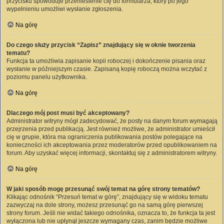
przycisku spowoduje przeniesienie cię do formularza, który po jego
wypełnieniu umożliwi wysłanie zgłoszenia.
Na górę
Do czego służy przycisk “Zapisz” znajdujący się w oknie tworzenia
tematu?
Funkcja ta umożliwia zapisanie kopii roboczej i dokończenie pisania oraz
wysłanie w późniejszym czasie. Zapisaną kopię roboczą można wczytać z
poziomu panelu użytkownika.
Na górę
Dlaczego mój post musi być akceptowany?
Administrator witryny mógł zadecydować, że posty na danym forum wymagają
przejrzenia przed publikacją. Jest również możliwe, że administrator umieścił
cię w grupie, która ma ograniczenia publikowania postów polegające na
konieczności ich akceptowania przez moderatorów przed opublikowaniem na
forum. Aby uzyskać więcej informacji, skontaktuj się z administratorem witryny.
Na górę
W jaki sposób mogę przesunąć swój temat na górę strony tematów?
Klikając odnośnik “Przesuń temat w górę”, znajdujący się w widoku tematu
zazwyczaj na dole strony, możesz przesunąć go na samą górę pierwszej
strony forum. Jeśli nie widać takiego odnośnika, oznacza to, że funkcja ta jest
wyłączona lub nie upłynął jeszcze wymagany czas, zanim będzie możliwe