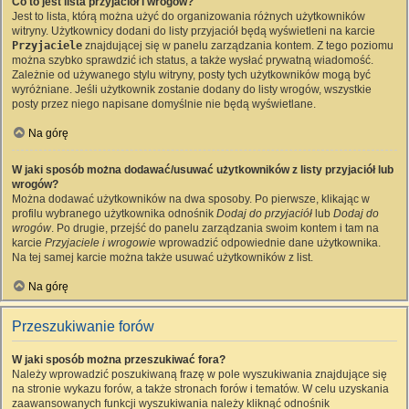
Co to jest lista przyjaciół i wrogów?
Jest to lista, którą można użyć do organizowania różnych użytkowników
witryny. Użytkownicy dodani do listy przyjaciół będą wyświetleni na karcie
Przyjaciele
znajdującej się w panelu zarządzania kontem. Z tego poziomu
można szybko sprawdzić ich status, a także wysłać prywatną wiadomość.
Zależnie od używanego stylu witryny, posty tych użytkowników mogą być
wyróżniane. Jeśli użytkownik zostanie dodany do listy wrogów, wszystkie
posty przez niego napisane domyślnie nie będą wyświetlane.
Na górę
W jaki sposób można dodawać/usuwać użytkowników z listy przyjaciół lub
wrogów?
Można dodawać użytkowników na dwa sposoby. Po pierwsze, klikając w
profilu wybranego użytkownika odnośnik
Dodaj do przyjaciół
lub
Dodaj do
wrogów
. Po drugie, przejść do panelu zarządzania swoim kontem i tam na
karcie
Przyjaciele i wrogowie
wprowadzić odpowiednie dane użytkownika.
Na tej samej karcie można także usuwać użytkowników z list.
Na górę
Przeszukiwanie forów
W jaki sposób można przeszukiwać fora?
Należy wprowadzić poszukiwaną frazę w pole wyszukiwania znajdujące się
na stronie wykazu forów, a także stronach forów i tematów. W celu uzyskania
zaawansowanych funkcji wyszukiwania należy kliknąć odnośnik