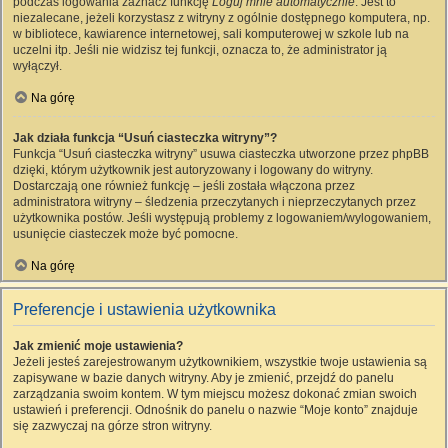
podczas logowania zaznacz funkcję
Loguj mnie automatycznie
. Jest to
niezalecane, jeżeli korzystasz z witryny z ogólnie dostępnego komputera, np.
w bibliotece, kawiarence internetowej, sali komputerowej w szkole lub na
uczelni itp. Jeśli nie widzisz tej funkcji, oznacza to, że administrator ją
wyłączył.
Na górę
Jak działa funkcja “Usuń ciasteczka witryny”?
Funkcja “Usuń ciasteczka witryny” usuwa ciasteczka utworzone przez phpBB
dzięki, którym użytkownik jest autoryzowany i logowany do witryny.
Dostarczają one również funkcję – jeśli została włączona przez
administratora witryny – śledzenia przeczytanych i nieprzeczytanych przez
użytkownika postów. Jeśli występują problemy z logowaniem/wylogowaniem,
usunięcie ciasteczek może być pomocne.
Na górę
Preferencje i ustawienia użytkownika
Jak zmienić moje ustawienia?
Jeżeli jesteś zarejestrowanym użytkownikiem, wszystkie twoje ustawienia są
zapisywane w bazie danych witryny. Aby je zmienić, przejdź do panelu
zarządzania swoim kontem. W tym miejscu możesz dokonać zmian swoich
ustawień i preferencji. Odnośnik do panelu o nazwie “Moje konto” znajduje
się zazwyczaj na górze stron witryny.