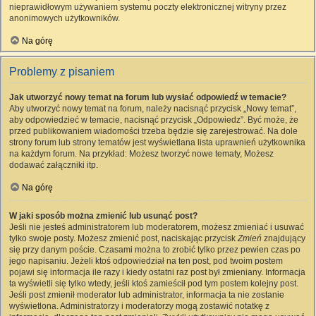
nieprawidłowym używaniem systemu poczty elektronicznej witryny przez
anonimowych użytkowników.
Na górę
Problemy z pisaniem
Jak utworzyć nowy temat na forum lub wysłać odpowiedź w temacie?
Aby utworzyć nowy temat na forum, należy nacisnąć przycisk „Nowy temat”,
aby odpowiedzieć w temacie, nacisnąć przycisk „Odpowiedz”. Być może, że
przed publikowaniem wiadomości trzeba będzie się zarejestrować. Na dole
strony forum lub strony tematów jest wyświetlana lista uprawnień użytkownika
na każdym forum. Na przykład: Możesz tworzyć nowe tematy, Możesz
dodawać załączniki itp.
Na górę
W jaki sposób można zmienić lub usunąć post?
Jeśli nie jesteś administratorem lub moderatorem, możesz zmieniać i usuwać
tylko swoje posty. Możesz zmienić post, naciskając przycisk
Zmień
znajdujący
się przy danym poście. Czasami można to zrobić tylko przez pewien czas po
jego napisaniu. Jeżeli ktoś odpowiedział na ten post, pod twoim postem
pojawi się informacja ile razy i kiedy ostatni raz post był zmieniany. Informacja
ta wyświetli się tylko wtedy, jeśli ktoś zamieścił pod tym postem kolejny post.
Jeśli post zmienił moderator lub administrator, informacja ta nie zostanie
wyświetlona. Administratorzy i moderatorzy mogą zostawić notatkę z