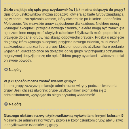
Gdzie znajduje się spis grup użytkowników i jak można dołączyć do grupy?
Spis grup użytkowników można zobaczyć, otwierając kartę
Grupy
znajdującą
się w panelu zarządzania kontem, który otwiera się po kliknięciu odnośnika
Moje konto
. Nie wszystkie grupy są dostępne dla każdego. Niektóre mogą
wymagać akceptacji przyjęcia nowego członka, niektóre mogą być zamknięte,
a jeszcze inne mogą mieć ukrytych członków. Użytkownik może poprosić o
przyjęcie do danej grupy, naciskając odpowiedni przycisk. Prośba o przyjęcie
do grupy, która wymaga akceptacji przyjęcia nowego członka, musi zostać
zaakceptowana przez lidera grupy. Może on poprosić użytkownika o podanie
wyjaśnień, dlaczego chce on dołączyć do tej grupy. W przypadku otrzymania
negatywnej decyzji proszę nie nękać lidera grupy pytaniami – widocznie miał
on swoje powody.
Na górę
W jaki sposób można zostać liderem grupy?
Lidera grupy zazwyczaj mianuje administrator witryny podczas tworzenia
grupy. Jeśli chcesz utworzyć grupę użytkowników, skontaktuj się z
administratorem, wysyłając do niego prywatną wiadomość.
Na górę
Dlaczego niektóre nazwy użytkowników są wyświetlane innymi kolorami?
Możliwe, że administrator witryny przypisał kolor członkom grupy, aby ułatwić
identyfikowanie członków tej grupy.