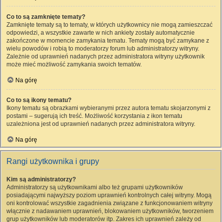
Co to są zamknięte tematy?
Zamknięte tematy są to tematy, w których użytkownicy nie mogą zamieszczać
odpowiedzi, a wszystkie zawarte w nich ankiety zostały automatycznie
zakończone w momencie zamykania tematu. Tematy mogą być zamykane z
wielu powodów i robią to moderatorzy forum lub administratorzy witryny.
Zależnie od uprawnień nadanych przez administratora witryny użytkownik
może mieć możliwość zamykania swoich tematów.
Na górę
Co to są ikony tematu?
Ikony tematu są obrazkami wybieranymi przez autora tematu skojarzonymi z
postami – sugerują ich treść. Możliwość korzystania z ikon tematu
uzależniona jest od uprawnień nadanych przez administratora witryny.
Na górę
Rangi użytkownika i grupy
Kim są administratorzy?
Administratorzy są użytkownikami albo też grupami użytkowników
posiadającymi najwyższy poziom uprawnień kontrolnych całej witryny. Mogą
oni kontrolować wszystkie zagadnienia związane z funkcjonowaniem witryny
włącznie z nadawaniem uprawnień, blokowaniem użytkowników, tworzeniem
grup użytkowników lub moderatorów itp. Zakres ich uprawnień zależy od