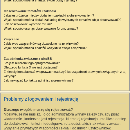
W jaki sposób można znaleźć swoje posty i tematy?
Obserwowanie tematów i zakładki
Jaka jest różnica między dodaniem zakładki a obserwowaniem?
W jaki sposób można dodać zakładkę do wybranych tematów lub je obserwować??
Jak obserwować wybrane forum?
W jaki sposób usunąć obserwowanie forum, tematu?
Załączniki
Jakie typy załączników są dozwolone na tej witrynie?
W jaki sposób można znaleźć wszystkie swoje załączniki?
Zagadnienia związane z phpBB
Kto jest autorem tego oprogramowania?
Dlaczego funkcja X nie jest dostępna?
Z kim się kontaktować w sprawach nadużyć lub zagadnień prawnych związanych z tą
witryną?
Jak nawiązać kontakt z administratorem witryny?
Problemy z logowaniem i rejestracją
Dlaczego w ogóle muszę się rejestrować?
Możliwe, że nie musisz. To od administratora witryny zależy czy, aby pisać
wiadomości, konieczna jest rejestracja. Niemniej rejestracja umożliwia dostęp
do dodatkowych funkcji niedostępnych dla gości, takich jak własny awatar,
wysyłanie prywatnych wiadomości i e-maili do innych użytkowników,