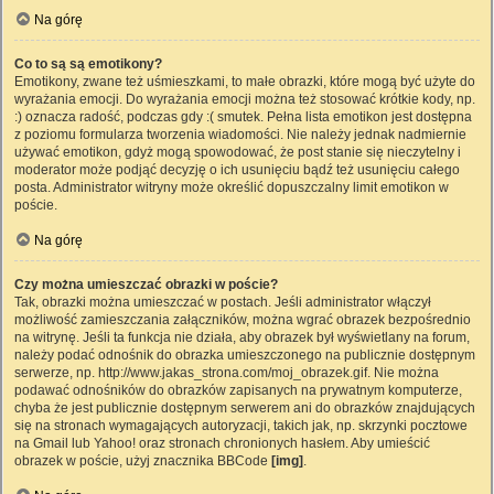
Na górę
Co to są są emotikony?
Emotikony, zwane też uśmieszkami, to małe obrazki, które mogą być użyte do
wyrażania emocji. Do wyrażania emocji można też stosować krótkie kody, np.
:) oznacza radość, podczas gdy :( smutek. Pełna lista emotikon jest dostępna
z poziomu formularza tworzenia wiadomości. Nie należy jednak nadmiernie
używać emotikon, gdyż mogą spowodować, że post stanie się nieczytelny i
moderator może podjąć decyzję o ich usunięciu bądź też usunięciu całego
posta. Administrator witryny może określić dopuszczalny limit emotikon w
poście.
Na górę
Czy można umieszczać obrazki w poście?
Tak, obrazki można umieszczać w postach. Jeśli administrator włączył
możliwość zamieszczania załączników, można wgrać obrazek bezpośrednio
na witrynę. Jeśli ta funkcja nie działa, aby obrazek był wyświetlany na forum,
należy podać odnośnik do obrazka umieszczonego na publicznie dostępnym
serwerze, np. http://www.jakas_strona.com/moj_obrazek.gif. Nie można
podawać odnośników do obrazków zapisanych na prywatnym komputerze,
chyba że jest publicznie dostępnym serwerem ani do obrazków znajdujących
się na stronach wymagających autoryzacji, takich jak, np. skrzynki pocztowe
na Gmail lub Yahoo! oraz stronach chronionych hasłem. Aby umieścić
obrazek w poście, użyj znacznika BBCode
[img]
.