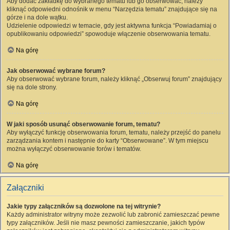
Aby dodać zakładkę do wybranego tematu lub go obserwować, należy
kliknąć odpowiedni odnośnik w menu “Narzędzia tematu” znajdujące się na
górze i na dole wątku.
Udzielenie odpowiedzi w temacie, gdy jest aktywna funkcja “Powiadamiaj o
opublikowaniu odpowiedzi” spowoduje włączenie obserwowania tematu.
Na górę
Jak obserwować wybrane forum?
Aby obserwować wybrane forum, należy kliknąć „Obserwuj forum” znajdujący
się na dole strony.
Na górę
W jaki sposób usunąć obserwowanie forum, tematu?
Aby wyłączyć funkcję obserwowania forum, tematu, należy przejść do panelu
zarządzania kontem i następnie do karty “Obserwowane”. W tym miejscu
można wyłączyć obserwowanie forów i tematów.
Na górę
Załączniki
Jakie typy załączników są dozwolone na tej witrynie?
Każdy administrator witryny może zezwolić lub zabronić zamieszczać pewne
typy załączników. Jeśli nie masz pewności zamieszczanie, jakich typów