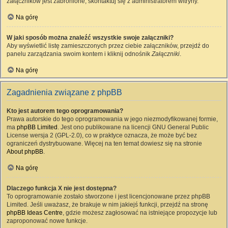
załączników jest zabronione, skontaktuj się z administratorem witryny.
Na górę
W jaki sposób można znaleźć wszystkie swoje załączniki?
Aby wyświetlić listę zamieszczonych przez ciebie załączników, przejdź do
panelu zarządzania swoim kontem i kliknij odnośnik
Załączniki
.
Na górę
Zagadnienia związane z phpBB
Kto jest autorem tego oprogramowania?
Prawa autorskie do tego oprogramowania w jego niezmodyfikowanej formie,
ma
phpBB Limited
. Jest ono publikowane na licencji GNU General Public
License wersja 2 (GPL-2.0), co w praktyce oznacza, że może być bez
ograniczeń dystrybuowane. Więcej na ten temat dowiesz się na stronie
About phpBB
.
Na górę
Dlaczego funkcja X nie jest dostępna?
To oprogramowanie zostało stworzone i jest licencjonowane przez phpBB
Limited. Jeśli uważasz, że brakuje w nim jakiejś funkcji, przejdź na stronę
phpBB Ideas Centre
, gdzie możesz zagłosować na istniejące propozycje lub
zaproponować nowe funkcje.