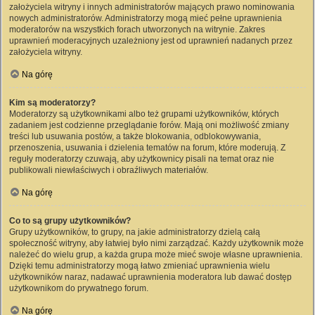
założyciela witryny i innych administratorów mających prawo nominowania
nowych administratorów. Administratorzy mogą mieć pełne uprawnienia
moderatorów na wszystkich forach utworzonych na witrynie. Zakres
uprawnień moderacyjnych uzależniony jest od uprawnień nadanych przez
założyciela witryny.
Na górę
Kim są moderatorzy?
Moderatorzy są użytkownikami albo też grupami użytkowników, których
zadaniem jest codzienne przeglądanie forów. Mają oni możliwość zmiany
treści lub usuwania postów, a także blokowania, odblokowywania,
przenoszenia, usuwania i dzielenia tematów na forum, które moderują. Z
reguły moderatorzy czuwają, aby użytkownicy pisali na temat oraz nie
publikowali niewłaściwych i obraźliwych materiałów.
Na górę
Co to są grupy użytkowników?
Grupy użytkowników, to grupy, na jakie administratorzy dzielą całą
społeczność witryny, aby łatwiej było nimi zarządzać. Każdy użytkownik może
należeć do wielu grup, a każda grupa może mieć swoje własne uprawnienia.
Dzięki temu administratorzy mogą łatwo zmieniać uprawnienia wielu
użytkowników naraz, nadawać uprawnienia moderatora lub dawać dostęp
użytkownikom do prywatnego forum.
Na górę