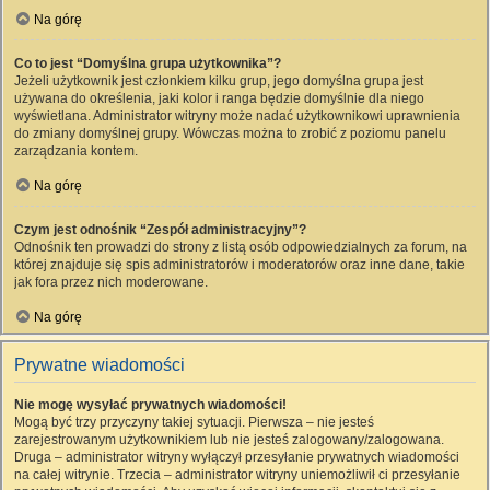
Na górę
Co to jest “Domyślna grupa użytkownika”?
Jeżeli użytkownik jest członkiem kilku grup, jego domyślna grupa jest
używana do określenia, jaki kolor i ranga będzie domyślnie dla niego
wyświetlana. Administrator witryny może nadać użytkownikowi uprawnienia
do zmiany domyślnej grupy. Wówczas można to zrobić z poziomu panelu
zarządzania kontem.
Na górę
Czym jest odnośnik “Zespół administracyjny”?
Odnośnik ten prowadzi do strony z listą osób odpowiedzialnych za forum, na
której znajduje się spis administratorów i moderatorów oraz inne dane, takie
jak fora przez nich moderowane.
Na górę
Prywatne wiadomości
Nie mogę wysyłać prywatnych wiadomości!
Mogą być trzy przyczyny takiej sytuacji. Pierwsza – nie jesteś
zarejestrowanym użytkownikiem lub nie jesteś zalogowany/zalogowana.
Druga – administrator witryny wyłączył przesyłanie prywatnych wiadomości
na całej witrynie. Trzecia – administrator witryny uniemożliwił ci przesyłanie