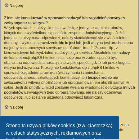
Na górę
Z kim się kontaktować w sprawach nadużyć lub zagadnień prawnych
związanych z tą witryną?
W tych sprawach, należy skontaktować się z jednym z administratorów,
których dane wyświetlone są na liście zespołu administracyjnego. Jeżeli
jednak nie otrzymasz odpowiedzi, należy skontaktować się z właścicielem
domeny – wykonaj sprawdzenie
kto to jest
lub, jeśli witryna jest uruchomiona
na jednym z darmowych serwisów, np. Yahoo!, free.fr, f2s.com, itp., z
kierownictwem lub wydziałem nadużyć tego serwisu. Absolutnie
nie należy
do kompetencji phpBB Limited i nie może ona w żaden sposób być
obarczana odpowiedzialnością za to w jaki sposób, gdzie lub przez kogo ta
witryna jest używana. Proszę nie kontaktować się z phpBB Limited w
sprawach zagadnień prawnych (wstrzymania i zaniechania,
odpowiedzialności, szkalujących komentarzy itp.)
bezpośrednio nie
związanych
z witryną phpBB.com lub oprogramowaniem phpBB samym w
sobie. Jeśli do phpBB Limited zostanie wysłana wiadomość dotycząca
innych
podmiotów
używających tego oprogramowania, nie należy oczekiwać
odpowiedzi, lub zostanie udzielona odpowiedź lakoniczna.
Na górę
Jak nawiązać kontakt z administratorem witryny?
Wszyscy użytkownicy witryny mogą używać – jeśli funkcja ta jest włączona
Strona ta używa plików cookies (tzw. ciasteczka)
przez administratora witryny – formularza „Kontakt z nami”. Członkowie
w celach statystycznych, reklamowych oraz
witryny mogą także używać odnośnika „Zespół administracyjny”.