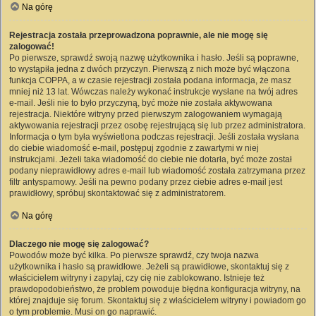
Na górę
Rejestracja została przeprowadzona poprawnie, ale nie mogę się
zalogować!
Po pierwsze, sprawdź swoją nazwę użytkownika i hasło. Jeśli są poprawne,
to wystąpiła jedna z dwóch przyczyn. Pierwszą z nich może być włączona
funkcja COPPA, a w czasie rejestracji została podana informacja, że masz
mniej niż 13 lat. Wówczas należy wykonać instrukcje wysłane na twój adres
e-mail. Jeśli nie to było przyczyną, być może nie została aktywowana
rejestracja. Niektóre witryny przed pierwszym zalogowaniem wymagają
aktywowania rejestracji przez osobę rejestrującą się lub przez administratora.
Informacja o tym była wyświetlona podczas rejestracji. Jeśli została wysłana
do ciebie wiadomość e-mail, postępuj zgodnie z zawartymi w niej
instrukcjami. Jeżeli taka wiadomość do ciebie nie dotarła, być może został
podany nieprawidłowy adres e-mail lub wiadomość została zatrzymana przez
filtr antyspamowy. Jeśli na pewno podany przez ciebie adres e-mail jest
prawidłowy, spróbuj skontaktować się z administratorem.
Na górę
Dlaczego nie mogę się zalogować?
Powodów może być kilka. Po pierwsze sprawdź, czy twoja nazwa
użytkownika i hasło są prawidłowe. Jeżeli są prawidłowe, skontaktuj się z
właścicielem witryny i zapytaj, czy cię nie zablokowano. Istnieje też
prawdopodobieństwo, że problem powoduje błędna konfiguracja witryny, na
której znajduje się forum. Skontaktuj się z właścicielem witryny i powiadom go
o tym problemie. Musi on go naprawić.