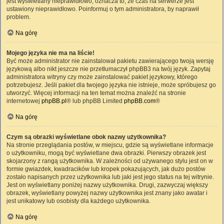
jest wyświetlany nieprawidłowo, oznacza to, że czas na serwerze jest
ustawiony nieprawidłowo. Poinformuj o tym administratora, by naprawił
problem.
Na górę
Mojego języka nie ma na liście!
Być może administrator nie zainstalował pakietu zawierającego twoją wersję
językową albo nikt jeszcze nie przetłumaczył phpBB3 na twój język. Zapytaj
administratora witryny czy może zainstalować pakiet językowy, którego
potrzebujesz. Jeśli pakiet dla twojego języka nie istnieje, może spróbujesz go
utworzyć. Więcej informacji na ten temat można znaleźć na stronie
internetowej
phpBB.pl
® lub phpBB Limited
phpBB.com
®
Na górę
Czym są obrazki wyświetlane obok nazwy użytkownika?
Na stronie przeglądania postów, w miejscu, gdzie są wyświetlane informacje
o użytkowniku, mogą być wyświetlane dwa obrazki. Pierwszy obrazek jest
skojarzony z rangą użytkownika. W zależności od używanego stylu jest on w
formie gwiazdek, kwadracików lub kropek pokazujących, jak dużo postów
zostało napisanych przez użytkownika lub jaki jest jego status na tej witrynie.
Jest on wyświetlany poniżej nazwy użytkownika. Drugi, zazwyczaj większy
obrazek, wyświetlany powyżej nazwy użytkownika jest znany jako awatar i
jest unikatowy lub osobisty dla każdego użytkownika.
Na górę