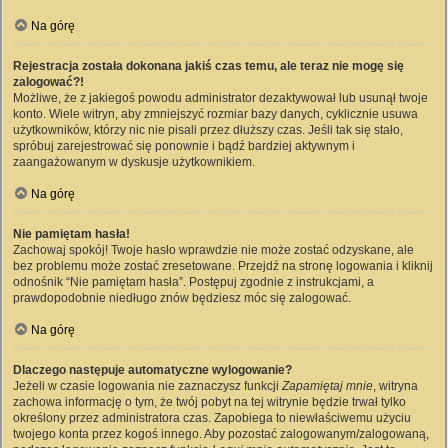
Na górę
Rejestracja została dokonana jakiś czas temu, ale teraz nie mogę się
zalogować?!
Możliwe, że z jakiegoś powodu administrator dezaktywował lub usunął twoje
konto. Wiele witryn, aby zmniejszyć rozmiar bazy danych, cyklicznie usuwa
użytkowników, którzy nic nie pisali przez dłuższy czas. Jeśli tak się stało,
spróbuj zarejestrować się ponownie i bądź bardziej aktywnym i
zaangażowanym w dyskusje użytkownikiem.
Na górę
Nie pamiętam hasła!
Zachowaj spokój! Twoje hasło wprawdzie nie może zostać odzyskane, ale
bez problemu może zostać zresetowane. Przejdź na stronę logowania i kliknij
odnośnik “Nie pamiętam hasła”. Postępuj zgodnie z instrukcjami, a
prawdopodobnie niedługo znów będziesz móc się zalogować.
Na górę
Dlaczego następuje automatyczne wylogowanie?
Jeżeli w czasie logowania nie zaznaczysz funkcji
Zapamiętaj mnie
, witryna
zachowa informację o tym, że twój pobyt na tej witrynie będzie trwał tylko
określony przez administratora czas. Zapobiega to niewłaściwemu użyciu
twojego konta przez kogoś innego. Aby pozostać zalogowanym/zalogowaną,