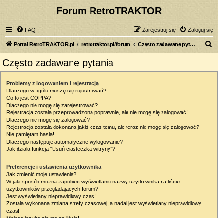
Forum RetroTRAKTOR
FAQ
Zarejestruj się
Zaloguj się
S
Portal RetroTRAKTOR.pl
retrotraktor.pl/forum
Często zadawane pytania
z
Często zadawane pytania
u
k
Problemy z logowaniem i rejestracją
Dlaczego w ogóle muszę się rejestrować?
a
Co to jest COPPA?
j
Dlaczego nie mogę się zarejestrować?
Rejestracja została przeprowadzona poprawnie, ale nie mogę się zalogować!
Dlaczego nie mogę się zalogować?
Rejestracja została dokonana jakiś czas temu, ale teraz nie mogę się zalogować?!
Nie pamiętam hasła!
Dlaczego następuje automatyczne wylogowanie?
Jak działa funkcja “Usuń ciasteczka witryny”?
Preferencje i ustawienia użytkownika
Jak zmienić moje ustawienia?
W jaki sposób można zapobiec wyświetlaniu nazwy użytkownika na liście
użytkowników przeglądających forum?
Jest wyświetlany nieprawidłowy czas!
Została wykonana zmiana strefy czasowej, a nadal jest wyświetlany nieprawidłowy
czas!