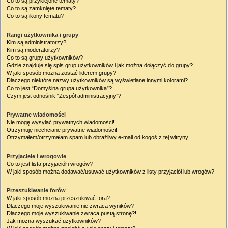
Co to są przyklejone tematy?
Co to są zamknięte tematy?
Co to są ikony tematu?
Rangi użytkownika i grupy
Kim są administratorzy?
Kim są moderatorzy?
Co to są grupy użytkowników?
Gdzie znajduje się spis grup użytkowników i jak można dołączyć do grupy?
W jaki sposób można zostać liderem grupy?
Dlaczego niektóre nazwy użytkowników są wyświetlane innymi kolorami?
Co to jest “Domyślna grupa użytkownika”?
Czym jest odnośnik “Zespół administracyjny”?
Prywatne wiadomości
Nie mogę wysyłać prywatnych wiadomości!
Otrzymuję niechciane prywatne wiadomości!
Otrzymałem/otrzymałam spam lub obraźliwy e-mail od kogoś z tej witryny!
Przyjaciele i wrogowie
Co to jest lista przyjaciół i wrogów?
W jaki sposób można dodawać/usuwać użytkowników z listy przyjaciół lub wrogów?
Przeszukiwanie forów
W jaki sposób można przeszukiwać fora?
Dlaczego moje wyszukiwanie nie zwraca wyników?
Dlaczego moje wyszukiwanie zwraca pustą stronę?!
Jak można wyszukać użytkowników?