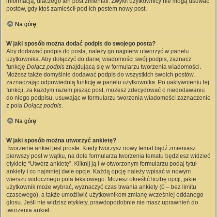
informacją, dlaczego ten post zmieniali. Zwykli użytkownicy nie mogą usuwać
postów, gdy ktoś zamieścił pod ich postem nowy post.
Na górę
W jaki sposób można dodać podpis do swojego posta?
Aby dodawać podpis do posta, należy go najpierw utworzyć w panelu
użytkownika. Aby dołączyć do danej wiadomości swój podpis, zaznacz
funkcję
Dołącz podpis
znajdującą się w formularzu tworzenia wiadomości.
Możesz także domyślnie dodawać podpis do wszystkich swoich postów,
zaznaczając odpowiednią funkcję w panelu użytkownika. Po uaktywnieniu tej
funkcji, za każdym razem pisząc post, możesz zdecydować o niedodawaniu
do niego podpisu, usuwając w formularzu tworzenia wiadomości zaznaczenie
z pola
Dołącz podpis
.
Na górę
W jaki sposób można utworzyć ankietę?
Tworzenie ankiet jest proste. Kiedy tworzysz nowy temat bądź zmieniasz
pierwszy post w wątku, na dole formularza tworzenia tematu będziesz widzieć
etykietę “Utwórz ankietę”. Kliknij ją i w otworzonym formularzu podaj tytuł
ankiety i co najmniej dwie opcje. Każdą opcję należy wpisać w nowym
wierszu widocznego pola tekstowego. Możesz określić liczbę opcji, jakie
użytkownik może wybrać, wyznaczyć czas trwania ankiety (0 – bez limitu
czasowego), a także umożliwić użytkownikom zmianę wcześniej oddanego
głosu. Jeśli nie widzisz etykiety, prawdopodobnie nie masz uprawnień do
tworzenia ankiet.