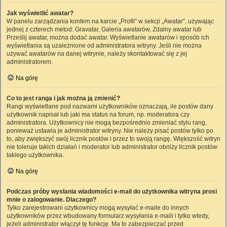
Jak wyświetlić awatar?
W panelu zarządzania kontem na karcie „Profil” w sekcji „Awatar”, używając
jednej z czterech metod: Gravatar, Galeria awatarów, Zdalny awatar lub
Prześlij awatar, można dodać awatar. Wyświetlanie awatarów i sposób ich
wyświetlania są uzależnione od administratora witryny. Jeśli nie można
używać awatarów na danej witrynie, należy skontaktować się z jej
administratorem.
Na górę
Co to jest ranga i jak można ją zmienić?
Rangi wyświetlane pod nazwami użytkowników oznaczają, ile postów dany
użytkownik napisał lub jaki ma status na forum, np. moderatora czy
administratora. Użytkownicy nie mogą bezpośrednio zmieniać stylu rang,
ponieważ ustawia je administrator witryny. Nie należy pisać postów tylko po
to, aby zwiększyć swój licznik postów i przez to swoją rangę. Większość witryn
nie toleruje takich działań i moderator lub administrator obniży licznik postów
takiego użytkownika.
Na górę
Podczas próby wysłania wiadomości e-mail do użytkownika witryna prosi
mnie o zalogowanie. Dlaczego?
Tylko zarejestrowani użytkownicy mogą wysyłać e-maile do innych
użytkowników przez wbudowany formularz wysyłania e-maili i tylko wtedy,
jeżeli administrator włączył tę funkcję. Ma to zabezpieczać przed