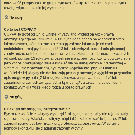
możliwość przypisania do grup użytkowników itp. Rejestracja zajmuje tylko
chwilę, więc zaleca się jej wykonanie.
Na górę
Co to jest COPPA?
COPPA, to skrót od Child Online Privacy and Protection Act – prawa
obowiązującego od 1998 roku w USA, nakładającego na właścicieli stron
internetowych, które potencjalnie mogą zbierać informacje od osób
małoletnich – mających mniej niż 13 lat – obowiązek posiadania pisemnej
zgody rodziców lub opiekunów prawnych na zbieranie informacji prywatnych
od osób poniżej 13 roku życia. Jeżeli nie masz pewności czy to dotyczy ciebie
jako kogoś próbującego zarejestrować się na danej witrynie internetowej –
skontaktuj się z prawnikiem, by uzyskać wyjaśnienie. phpBB Limited i
właściciele tej witryny nie dostarczają pomocy prawnej z wyjątkiem przypadku
opisanego w pytaniu „Z kim się kontaktować w sprawach nadużyć lub
zagadnień prawnych związanych z tą witryną?”, a także nie są punktem
kontaktowym dla wszelkiego rodzaju porad prawnych.
Na górę
Dlaczego nie mogę się zarejestrować?
Być może właściciel witryny wyłączył funkcję rejestracji, aby nie rejestrowały
się nowe osoby. Właściciel witryny mógł także zablokować twój adres IP lub
zabronił nazwy użytkownika, którą próbujesz zarejestrować. W sprawie
pomocy skontaktuj się z administratorem witryny.