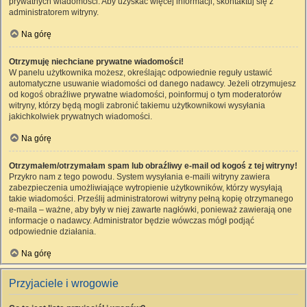
prywatnych wiadomości. Aby uzyskać więcej informacji, skontaktuj się z
administratorem witryny.
Na górę
Otrzymuję niechciane prywatne wiadomości!
W panelu użytkownika możesz, określając odpowiednie reguły ustawić
automatyczne usuwanie wiadomości od danego nadawcy. Jeżeli otrzymujesz
od kogoś obraźliwe prywatne wiadomości, poinformuj o tym moderatorów
witryny, którzy będą mogli zabronić takiemu użytkownikowi wysyłania
jakichkolwiek prywatnych wiadomości.
Na górę
Otrzymałem/otrzymałam spam lub obraźliwy e-mail od kogoś z tej witryny!
Przykro nam z tego powodu. System wysyłania e-maili witryny zawiera
zabezpieczenia umożliwiające wytropienie użytkowników, którzy wysyłają
takie wiadomości. Prześlij administratorowi witryny pełną kopię otrzymanego
e-maila – ważne, aby były w niej zawarte nagłówki, ponieważ zawierają one
informacje o nadawcy. Administrator będzie wówczas mógł podjąć
odpowiednie działania.
Na górę
Przyjaciele i wrogowie