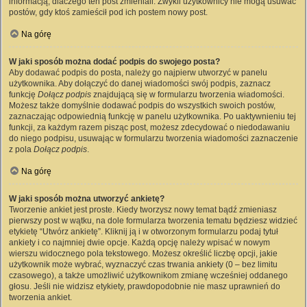
informacją, dlaczego ten post zmieniali. Zwykli użytkownicy nie mogą usuwać
postów, gdy ktoś zamieścił pod ich postem nowy post.
Na górę
W jaki sposób można dodać podpis do swojego posta?
Aby dodawać podpis do posta, należy go najpierw utworzyć w panelu
użytkownika. Aby dołączyć do danej wiadomości swój podpis, zaznacz
funkcję
Dołącz podpis
znajdującą się w formularzu tworzenia wiadomości.
Możesz także domyślnie dodawać podpis do wszystkich swoich postów,
zaznaczając odpowiednią funkcję w panelu użytkownika. Po uaktywnieniu tej
funkcji, za każdym razem pisząc post, możesz zdecydować o niedodawaniu
do niego podpisu, usuwając w formularzu tworzenia wiadomości zaznaczenie
z pola
Dołącz podpis
.
Na górę
W jaki sposób można utworzyć ankietę?
Tworzenie ankiet jest proste. Kiedy tworzysz nowy temat bądź zmieniasz
pierwszy post w wątku, na dole formularza tworzenia tematu będziesz widzieć
etykietę “Utwórz ankietę”. Kliknij ją i w otworzonym formularzu podaj tytuł
ankiety i co najmniej dwie opcje. Każdą opcję należy wpisać w nowym
wierszu widocznego pola tekstowego. Możesz określić liczbę opcji, jakie
użytkownik może wybrać, wyznaczyć czas trwania ankiety (0 – bez limitu
czasowego), a także umożliwić użytkownikom zmianę wcześniej oddanego
głosu. Jeśli nie widzisz etykiety, prawdopodobnie nie masz uprawnień do
tworzenia ankiet.