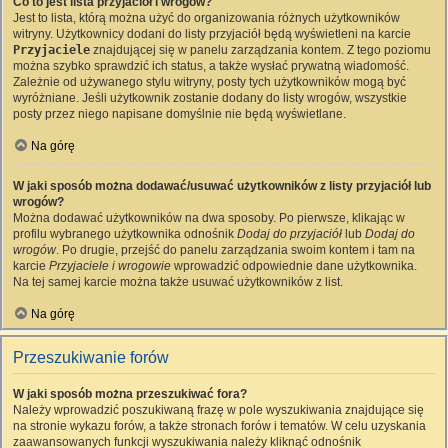
Co to jest lista przyjaciół i wrogów?
Jest to lista, którą można użyć do organizowania różnych użytkowników
witryny. Użytkownicy dodani do listy przyjaciół będą wyświetleni na karcie
Przyjaciele
znajdującej się w panelu zarządzania kontem. Z tego poziomu
można szybko sprawdzić ich status, a także wysłać prywatną wiadomość.
Zależnie od używanego stylu witryny, posty tych użytkowników mogą być
wyróżniane. Jeśli użytkownik zostanie dodany do listy wrogów, wszystkie
posty przez niego napisane domyślnie nie będą wyświetlane.
Na górę
W jaki sposób można dodawać/usuwać użytkowników z listy przyjaciół lub
wrogów?
Można dodawać użytkowników na dwa sposoby. Po pierwsze, klikając w
profilu wybranego użytkownika odnośnik
Dodaj do przyjaciół
lub
Dodaj do
wrogów
. Po drugie, przejść do panelu zarządzania swoim kontem i tam na
karcie
Przyjaciele i wrogowie
wprowadzić odpowiednie dane użytkownika.
Na tej samej karcie można także usuwać użytkowników z list.
Na górę
Przeszukiwanie forów
W jaki sposób można przeszukiwać fora?
Należy wprowadzić poszukiwaną frazę w pole wyszukiwania znajdujące się
na stronie wykazu forów, a także stronach forów i tematów. W celu uzyskania
zaawansowanych funkcji wyszukiwania należy kliknąć odnośnik