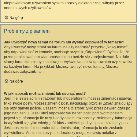
nieprawidłowym używaniem systemu poczty elektronicznej witryny przez
anonimowych użytkowników.
Na górę
Problemy z pisaniem
Jak utworzyć nowy temat na forum lub wysłać odpowiedź w temacie?
Aby utworzyć nowy temat na forum, należy nacisnąć przycisk „Nowy temat”,
aby odpowiedzieć w temacie, nacisnąć przycisk „Odpowiedz”. Być może, że
przed publikowaniem wiadomości trzeba będzie się zarejestrować. Na dole
strony forum lub strony tematów jest wyświetlana lista uprawnień użytkownika
na każdym forum. Na przykład: Możesz tworzyć nowe tematy, Możesz
dodawać załączniki itp.
Na górę
W jaki sposób można zmienić lub usunąć post?
Jeśli nie jesteś administratorem lub moderatorem, możesz zmieniać i usuwać
tylko swoje posty. Możesz zmienić post, naciskając przycisk
Zmień
znajdujący
się przy danym poście. Czasami można to zrobić tylko przez pewien czas po
jego napisaniu. Jeżeli ktoś odpowiedział na ten post, pod twoim postem
pojawi się informacja ile razy i kiedy ostatni raz post był zmieniany. Informacja
ta wyświetli się tylko wtedy, jeśli ktoś zamieścił pod tym postem kolejny post.
Jeśli post zmienił moderator lub administrator, informacja ta nie zostanie
wyświetlona. Administratorzy i moderatorzy mogą zostawić notatkę z