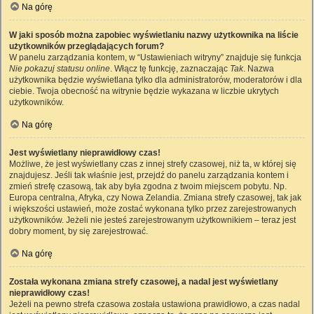
Na górę
W jaki sposób można zapobiec wyświetlaniu nazwy użytkownika na liście
użytkowników przeglądających forum?
W panelu zarządzania kontem, w “Ustawieniach witryny” znajduje się funkcja
Nie pokazuj statusu online
. Włącz tę funkcję, zaznaczając
Tak
. Nazwa
użytkownika będzie wyświetlana tylko dla administratorów, moderatorów i dla
ciebie. Twoja obecność na witrynie będzie wykazana w liczbie ukrytych
użytkowników.
Na górę
Jest wyświetlany nieprawidłowy czas!
Możliwe, że jest wyświetlany czas z innej strefy czasowej, niż ta, w której się
znajdujesz. Jeśli tak właśnie jest, przejdź do panelu zarządzania kontem i
zmień strefę czasową, tak aby była zgodna z twoim miejscem pobytu. Np.
Europa centralna, Afryka, czy Nowa Zelandia. Zmiana strefy czasowej, tak jak
i większości ustawień, może zostać wykonana tylko przez zarejestrowanych
użytkowników. Jeżeli nie jesteś zarejestrowanym użytkownikiem – teraz jest
dobry moment, by się zarejestrować.
Na górę
Została wykonana zmiana strefy czasowej, a nadal jest wyświetlany
nieprawidłowy czas!
Jeżeli na pewno strefa czasowa została ustawiona prawidłowo, a czas nadal