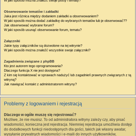
W jaki sposób można znaleźć swoje posty i tematy?
Obserwowanie tematów i zakładki
Jaka jest różnica między dodaniem zakładki a obserwowaniem?
W jaki sposób można dodać zakładkę do wybranych tematów lub je obserwować??
Jak obserwować wybrane forum?
W jaki sposób usunąć obserwowanie forum, tematu?
Załączniki
Jakie typy załączników są dozwolone na tej witrynie?
W jaki sposób można znaleźć wszystkie swoje załączniki?
Zagadnienia związane z phpBB
Kto jest autorem tego oprogramowania?
Dlaczego funkcja X nie jest dostępna?
Z kim się kontaktować w sprawach nadużyć lub zagadnień prawnych związanych z tą
witryną?
Jak nawiązać kontakt z administratorem witryny?
Problemy z logowaniem i rejestracją
Dlaczego w ogóle muszę się rejestrować?
Możliwe, że nie musisz. To od administratora witryny zależy czy, aby pisać
wiadomości, konieczna jest rejestracja. Niemniej rejestracja umożliwia dostęp
do dodatkowych funkcji niedostępnych dla gości, takich jak własny awatar,
wysyłanie prywatnych wiadomości i e-maili do innych użytkowników,