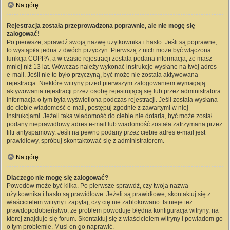
Na górę
Rejestracja została przeprowadzona poprawnie, ale nie mogę się
zalogować!
Po pierwsze, sprawdź swoją nazwę użytkownika i hasło. Jeśli są poprawne,
to wystąpiła jedna z dwóch przyczyn. Pierwszą z nich może być włączona
funkcja COPPA, a w czasie rejestracji została podana informacja, że masz
mniej niż 13 lat. Wówczas należy wykonać instrukcje wysłane na twój adres
e-mail. Jeśli nie to było przyczyną, być może nie została aktywowana
rejestracja. Niektóre witryny przed pierwszym zalogowaniem wymagają
aktywowania rejestracji przez osobę rejestrującą się lub przez administratora.
Informacja o tym była wyświetlona podczas rejestracji. Jeśli została wysłana
do ciebie wiadomość e-mail, postępuj zgodnie z zawartymi w niej
instrukcjami. Jeżeli taka wiadomość do ciebie nie dotarła, być może został
podany nieprawidłowy adres e-mail lub wiadomość została zatrzymana przez
filtr antyspamowy. Jeśli na pewno podany przez ciebie adres e-mail jest
prawidłowy, spróbuj skontaktować się z administratorem.
Na górę
Dlaczego nie mogę się zalogować?
Powodów może być kilka. Po pierwsze sprawdź, czy twoja nazwa
użytkownika i hasło są prawidłowe. Jeżeli są prawidłowe, skontaktuj się z
właścicielem witryny i zapytaj, czy cię nie zablokowano. Istnieje też
prawdopodobieństwo, że problem powoduje błędna konfiguracja witryny, na
której znajduje się forum. Skontaktuj się z właścicielem witryny i powiadom go
o tym problemie. Musi on go naprawić.