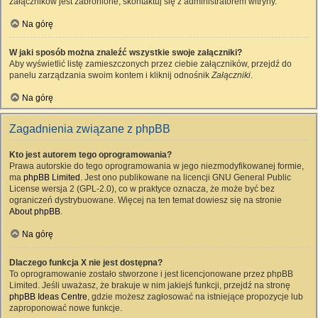
załączników jest zabronione, skontaktuj się z administratorem witryny.
Na górę
W jaki sposób można znaleźć wszystkie swoje załączniki?
Aby wyświetlić listę zamieszczonych przez ciebie załączników, przejdź do
panelu zarządzania swoim kontem i kliknij odnośnik
Załączniki
.
Na górę
Zagadnienia związane z phpBB
Kto jest autorem tego oprogramowania?
Prawa autorskie do tego oprogramowania w jego niezmodyfikowanej formie,
ma
phpBB Limited
. Jest ono publikowane na licencji GNU General Public
License wersja 2 (GPL-2.0), co w praktyce oznacza, że może być bez
ograniczeń dystrybuowane. Więcej na ten temat dowiesz się na stronie
About phpBB
.
Na górę
Dlaczego funkcja X nie jest dostępna?
To oprogramowanie zostało stworzone i jest licencjonowane przez phpBB
Limited. Jeśli uważasz, że brakuje w nim jakiejś funkcji, przejdź na stronę
phpBB Ideas Centre
, gdzie możesz zagłosować na istniejące propozycje lub
zaproponować nowe funkcje.