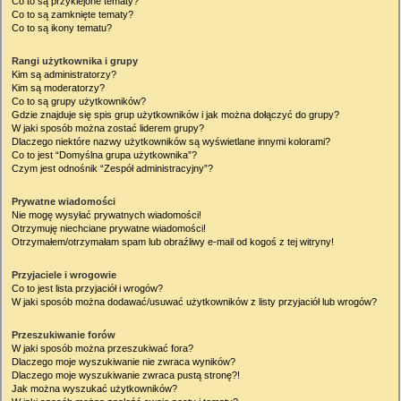
Co to są przyklejone tematy?
Co to są zamknięte tematy?
Co to są ikony tematu?
Rangi użytkownika i grupy
Kim są administratorzy?
Kim są moderatorzy?
Co to są grupy użytkowników?
Gdzie znajduje się spis grup użytkowników i jak można dołączyć do grupy?
W jaki sposób można zostać liderem grupy?
Dlaczego niektóre nazwy użytkowników są wyświetlane innymi kolorami?
Co to jest “Domyślna grupa użytkownika”?
Czym jest odnośnik “Zespół administracyjny”?
Prywatne wiadomości
Nie mogę wysyłać prywatnych wiadomości!
Otrzymuję niechciane prywatne wiadomości!
Otrzymałem/otrzymałam spam lub obraźliwy e-mail od kogoś z tej witryny!
Przyjaciele i wrogowie
Co to jest lista przyjaciół i wrogów?
W jaki sposób można dodawać/usuwać użytkowników z listy przyjaciół lub wrogów?
Przeszukiwanie forów
W jaki sposób można przeszukiwać fora?
Dlaczego moje wyszukiwanie nie zwraca wyników?
Dlaczego moje wyszukiwanie zwraca pustą stronę?!
Jak można wyszukać użytkowników?