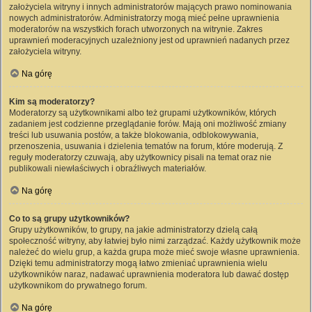
założyciela witryny i innych administratorów mających prawo nominowania
nowych administratorów. Administratorzy mogą mieć pełne uprawnienia
moderatorów na wszystkich forach utworzonych na witrynie. Zakres
uprawnień moderacyjnych uzależniony jest od uprawnień nadanych przez
założyciela witryny.
Na górę
Kim są moderatorzy?
Moderatorzy są użytkownikami albo też grupami użytkowników, których
zadaniem jest codzienne przeglądanie forów. Mają oni możliwość zmiany
treści lub usuwania postów, a także blokowania, odblokowywania,
przenoszenia, usuwania i dzielenia tematów na forum, które moderują. Z
reguły moderatorzy czuwają, aby użytkownicy pisali na temat oraz nie
publikowali niewłaściwych i obraźliwych materiałów.
Na górę
Co to są grupy użytkowników?
Grupy użytkowników, to grupy, na jakie administratorzy dzielą całą
społeczność witryny, aby łatwiej było nimi zarządzać. Każdy użytkownik może
należeć do wielu grup, a każda grupa może mieć swoje własne uprawnienia.
Dzięki temu administratorzy mogą łatwo zmieniać uprawnienia wielu
użytkowników naraz, nadawać uprawnienia moderatora lub dawać dostęp
użytkownikom do prywatnego forum.
Na górę