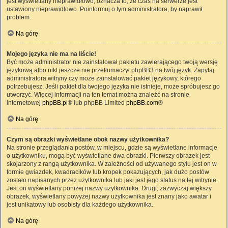
jest wyświetlany nieprawidłowo, oznacza to, że czas na serwerze jest
ustawiony nieprawidłowo. Poinformuj o tym administratora, by naprawił
problem.
Na górę
Mojego języka nie ma na liście!
Być może administrator nie zainstalował pakietu zawierającego twoją wersję
językową albo nikt jeszcze nie przetłumaczył phpBB3 na twój język. Zapytaj
administratora witryny czy może zainstalować pakiet językowy, którego
potrzebujesz. Jeśli pakiet dla twojego języka nie istnieje, może spróbujesz go
utworzyć. Więcej informacji na ten temat można znaleźć na stronie
internetowej
phpBB.pl
® lub phpBB Limited
phpBB.com
®
Na górę
Czym są obrazki wyświetlane obok nazwy użytkownika?
Na stronie przeglądania postów, w miejscu, gdzie są wyświetlane informacje
o użytkowniku, mogą być wyświetlane dwa obrazki. Pierwszy obrazek jest
skojarzony z rangą użytkownika. W zależności od używanego stylu jest on w
formie gwiazdek, kwadracików lub kropek pokazujących, jak dużo postów
zostało napisanych przez użytkownika lub jaki jest jego status na tej witrynie.
Jest on wyświetlany poniżej nazwy użytkownika. Drugi, zazwyczaj większy
obrazek, wyświetlany powyżej nazwy użytkownika jest znany jako awatar i
jest unikatowy lub osobisty dla każdego użytkownika.
Na górę