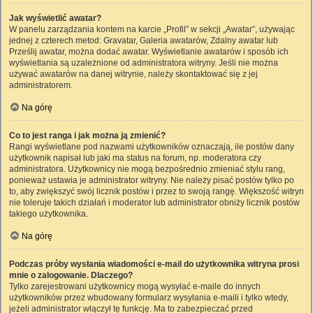
Jak wyświetlić awatar?
W panelu zarządzania kontem na karcie „Profil” w sekcji „Awatar”, używając
jednej z czterech metod: Gravatar, Galeria awatarów, Zdalny awatar lub
Prześlij awatar, można dodać awatar. Wyświetlanie awatarów i sposób ich
wyświetlania są uzależnione od administratora witryny. Jeśli nie można
używać awatarów na danej witrynie, należy skontaktować się z jej
administratorem.
Na górę
Co to jest ranga i jak można ją zmienić?
Rangi wyświetlane pod nazwami użytkowników oznaczają, ile postów dany
użytkownik napisał lub jaki ma status na forum, np. moderatora czy
administratora. Użytkownicy nie mogą bezpośrednio zmieniać stylu rang,
ponieważ ustawia je administrator witryny. Nie należy pisać postów tylko po
to, aby zwiększyć swój licznik postów i przez to swoją rangę. Większość witryn
nie toleruje takich działań i moderator lub administrator obniży licznik postów
takiego użytkownika.
Na górę
Podczas próby wysłania wiadomości e-mail do użytkownika witryna prosi
mnie o zalogowanie. Dlaczego?
Tylko zarejestrowani użytkownicy mogą wysyłać e-maile do innych
użytkowników przez wbudowany formularz wysyłania e-maili i tylko wtedy,
jeżeli administrator włączył tę funkcję. Ma to zabezpieczać przed