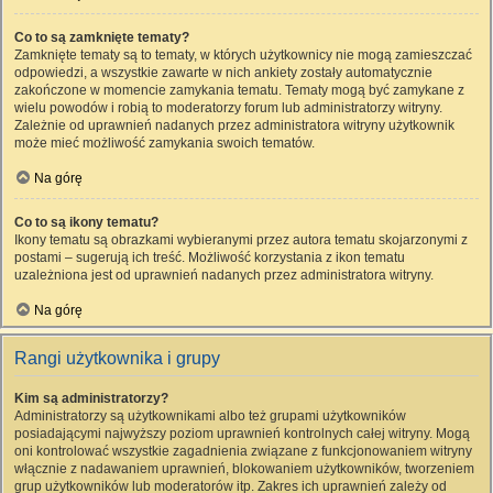
Co to są zamknięte tematy?
Zamknięte tematy są to tematy, w których użytkownicy nie mogą zamieszczać
odpowiedzi, a wszystkie zawarte w nich ankiety zostały automatycznie
zakończone w momencie zamykania tematu. Tematy mogą być zamykane z
wielu powodów i robią to moderatorzy forum lub administratorzy witryny.
Zależnie od uprawnień nadanych przez administratora witryny użytkownik
może mieć możliwość zamykania swoich tematów.
Na górę
Co to są ikony tematu?
Ikony tematu są obrazkami wybieranymi przez autora tematu skojarzonymi z
postami – sugerują ich treść. Możliwość korzystania z ikon tematu
uzależniona jest od uprawnień nadanych przez administratora witryny.
Na górę
Rangi użytkownika i grupy
Kim są administratorzy?
Administratorzy są użytkownikami albo też grupami użytkowników
posiadającymi najwyższy poziom uprawnień kontrolnych całej witryny. Mogą
oni kontrolować wszystkie zagadnienia związane z funkcjonowaniem witryny
włącznie z nadawaniem uprawnień, blokowaniem użytkowników, tworzeniem
grup użytkowników lub moderatorów itp. Zakres ich uprawnień zależy od