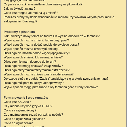
Mojego języka nie ma na liście!
Czym są obrazki wyświetlane obok nazwy użytkownika?
Jak wyświetlić awatar?
Co to jest ranga i jak można ją zmienić?
Podczas próby wysłania wiadomości e-mail do użytkownika witryna prosi mnie o
zalogowanie. Dlaczego?
Problemy z pisaniem
Jak utworzyć nowy temat na forum lub wysłać odpowiedź w temacie?
W jaki sposób można zmienić lub usunąć post?
W jaki sposób można dodać podpis do swojego posta?
W jaki sposób można utworzyć ankietę?
Dlaczego nie można dodać więcej opcji ankiety?
W jaki sposób zmienić lub usunąć ankietę?
Dlaczego nie mam dostępu do forum?
Dlaczego nie mogę dodawać załączników?
Dlaczego otrzymałem/otrzymałam ostrzeżenie?
W jaki sposób można zgłosić posty moderatorowi?
Do czego służy przycisk “Zapisz” znajdujący się w oknie tworzenia tematu?
Dlaczego mój post musi być akceptowany?
W jaki sposób mogę przesunąć swój temat na górę strony tematów?
Formatowanie i typy tematów
Co to jest BBCode?
Czy można używać języka HTML?
Co to są są emotikony?
Czy można umieszczać obrazki w poście?
Co to są ogłoszenia globalne?
Co to są ogłoszenia?