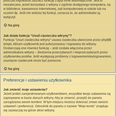
podczas logowania zaznacz funkcję
Loguj mnie automatycznie
. Jest to
niezalecane, jeżeli korzystasz z witryny z ogólnie dostępnego komputera, np.
w bibliotece, kawiarence internetowej, sali komputerowej w szkole lub na
uczelni itp. Jeśli nie widzisz tej funkcji, oznacza to, że administrator ją
wyłączył.
Na górę
Jak działa funkcja “Usuń ciasteczka witryny”?
Funkcja “Usuń ciasteczka witryny” usuwa ciasteczka utworzone przez phpBB
dzięki, którym użytkownik jest autoryzowany i logowany do witryny.
Dostarczają one również funkcję – jeśli została włączona przez
administratora witryny – śledzenia przeczytanych i nieprzeczytanych przez
użytkownika postów. Jeśli występują problemy z logowaniem/wylogowaniem,
usunięcie ciasteczek może być pomocne.
Na górę
Preferencje i ustawienia użytkownika
Jak zmienić moje ustawienia?
Jeżeli jesteś zarejestrowanym użytkownikiem, wszystkie twoje ustawienia są
zapisywane w bazie danych witryny. Aby je zmienić, przejdź do panelu
zarządzania swoim kontem. W tym miejscu możesz dokonać zmian swoich
ustawień i preferencji. Odnośnik do panelu o nazwie “Moje konto” znajduje
się zazwyczaj na górze stron witryny.