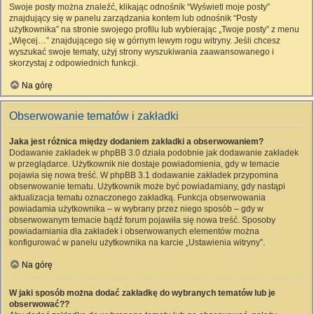
Swoje posty można znaleźć, klikając odnośnik “Wyświetl moje posty”
znajdujący się w panelu zarządzania kontem lub odnośnik “Posty
użytkownika” na stronie swojego profilu lub wybierając „Twoje posty” z menu
„Więcej…” znajdującego się w górnym lewym rogu witryny. Jeśli chcesz
wyszukać swoje tematy, użyj strony wyszukiwania zaawansowanego i
skorzystaj z odpowiednich funkcji.
Na górę
Obserwowanie tematów i zakładki
Jaka jest różnica między dodaniem zakładki a obserwowaniem?
Dodawanie zakładek w phpBB 3.0 działa podobnie jak dodawanie zakładek
w przeglądarce. Użytkownik nie dostaje powiadomienia, gdy w temacie
pojawia się nowa treść. W phpBB 3.1 dodawanie zakładek przypomina
obserwowanie tematu. Użytkownik może być powiadamiany, gdy nastąpi
aktualizacja tematu oznaczonego zakładką. Funkcja obserwowania
powiadamia użytkownika – w wybrany przez niego sposób – gdy w
obserwowanym temacie bądź forum pojawiła się nowa treść. Sposoby
powiadamiania dla zakładek i obserwowanych elementów można
konfigurować w panelu użytkownika na karcie „Ustawienia witryny”.
Na górę
W jaki sposób można dodać zakładkę do wybranych tematów lub je
obserwować??