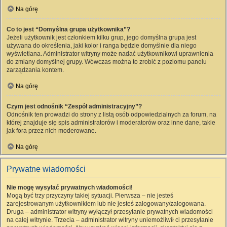
Na górę
Co to jest “Domyślna grupa użytkownika”?
Jeżeli użytkownik jest członkiem kilku grup, jego domyślna grupa jest
używana do określenia, jaki kolor i ranga będzie domyślnie dla niego
wyświetlana. Administrator witryny może nadać użytkownikowi uprawnienia
do zmiany domyślnej grupy. Wówczas można to zrobić z poziomu panelu
zarządzania kontem.
Na górę
Czym jest odnośnik “Zespół administracyjny”?
Odnośnik ten prowadzi do strony z listą osób odpowiedzialnych za forum, na
której znajduje się spis administratorów i moderatorów oraz inne dane, takie
jak fora przez nich moderowane.
Na górę
Prywatne wiadomości
Nie mogę wysyłać prywatnych wiadomości!
Mogą być trzy przyczyny takiej sytuacji. Pierwsza – nie jesteś
zarejestrowanym użytkownikiem lub nie jesteś zalogowany/zalogowana.
Druga – administrator witryny wyłączył przesyłanie prywatnych wiadomości
na całej witrynie. Trzecia – administrator witryny uniemożliwił ci przesyłanie