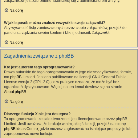
załączników jest zabronione, skontaktuj się z administratorem witryny.
Na górę
W jaki sposób można znaleźć wszystkie swoje załączniki?
Aby wyświetlić listę zamieszczonych przez ciebie załączników, przejdź do
panelu zarządzania swoim kontem i kliknij odnośnik
Załączniki
.
Na górę
Zagadnienia związane z phpBB
Kto jest autorem tego oprogramowania?
Prawa autorskie do tego oprogramowania w jego niezmodyfikowanej formie,
ma
phpBB Limited
. Jest ono publikowane na licencji GNU General Public
License wersja 2 (GPL-2.0), co w praktyce oznacza, że może być bez
ograniczeń dystrybuowane. Więcej na ten temat dowiesz się na stronie
About phpBB
.
Na górę
Dlaczego funkcja X nie jest dostępna?
To oprogramowanie zostało stworzone i jest licencjonowane przez phpBB
Limited. Jeśli uważasz, że brakuje w nim jakiejś funkcji, przejdź na stronę
phpBB Ideas Centre
, gdzie możesz zagłosować na istniejące propozycje lub
zaproponować nowe funkcje.