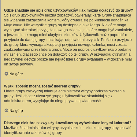
Gdzie znajduje się spis grup użytkowników i jak można dołączyć do grupy?
Spis grup użytkowników można zobaczyć, otwierając kartę
Grupy
znajdującą
się w panelu zarządzania kontem, który otwiera się po kliknięciu odnośnika
Moje konto
. Nie wszystkie grupy są dostępne dla każdego. Niektóre mogą
wymagać akceptacji przyjęcia nowego członka, niektóre mogą być zamknięte,
a jeszcze inne mogą mieć ukrytych członków. Użytkownik może poprosić o
przyjęcie do danej grupy, naciskając odpowiedni przycisk. Prośba o przyjęcie
do grupy, która wymaga akceptacji przyjęcia nowego członka, musi zostać
zaakceptowana przez lidera grupy. Może on poprosić użytkownika o podanie
wyjaśnień, dlaczego chce on dołączyć do tej grupy. W przypadku otrzymania
negatywnej decyzji proszę nie nękać lidera grupy pytaniami – widocznie miał
on swoje powody.
Na górę
W jaki sposób można zostać liderem grupy?
Lidera grupy zazwyczaj mianuje administrator witryny podczas tworzenia
grupy. Jeśli chcesz utworzyć grupę użytkowników, skontaktuj się z
administratorem, wysyłając do niego prywatną wiadomość.
Na górę
Dlaczego niektóre nazwy użytkowników są wyświetlane innymi kolorami?
Możliwe, że administrator witryny przypisał kolor członkom grupy, aby ułatwić
identyfikowanie członków tej grupy.