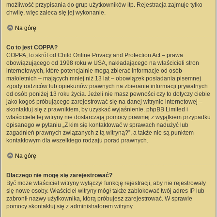
możliwość przypisania do grup użytkowników itp. Rejestracja zajmuje tylko
chwilę, więc zaleca się jej wykonanie.
Na górę
Co to jest COPPA?
COPPA, to skrót od Child Online Privacy and Protection Act – prawa
obowiązującego od 1998 roku w USA, nakładającego na właścicieli stron
internetowych, które potencjalnie mogą zbierać informacje od osób
małoletnich – mających mniej niż 13 lat – obowiązek posiadania pisemnej
zgody rodziców lub opiekunów prawnych na zbieranie informacji prywatnych
od osób poniżej 13 roku życia. Jeżeli nie masz pewności czy to dotyczy ciebie
jako kogoś próbującego zarejestrować się na danej witrynie internetowej –
skontaktuj się z prawnikiem, by uzyskać wyjaśnienie. phpBB Limited i
właściciele tej witryny nie dostarczają pomocy prawnej z wyjątkiem przypadku
opisanego w pytaniu „Z kim się kontaktować w sprawach nadużyć lub
zagadnień prawnych związanych z tą witryną?”, a także nie są punktem
kontaktowym dla wszelkiego rodzaju porad prawnych.
Na górę
Dlaczego nie mogę się zarejestrować?
Być może właściciel witryny wyłączył funkcję rejestracji, aby nie rejestrowały
się nowe osoby. Właściciel witryny mógł także zablokować twój adres IP lub
zabronił nazwy użytkownika, którą próbujesz zarejestrować. W sprawie
pomocy skontaktuj się z administratorem witryny.