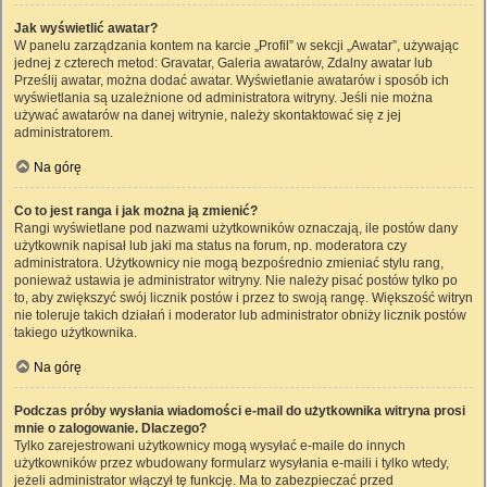
Jak wyświetlić awatar?
W panelu zarządzania kontem na karcie „Profil” w sekcji „Awatar”, używając
jednej z czterech metod: Gravatar, Galeria awatarów, Zdalny awatar lub
Prześlij awatar, można dodać awatar. Wyświetlanie awatarów i sposób ich
wyświetlania są uzależnione od administratora witryny. Jeśli nie można
używać awatarów na danej witrynie, należy skontaktować się z jej
administratorem.
Na górę
Co to jest ranga i jak można ją zmienić?
Rangi wyświetlane pod nazwami użytkowników oznaczają, ile postów dany
użytkownik napisał lub jaki ma status na forum, np. moderatora czy
administratora. Użytkownicy nie mogą bezpośrednio zmieniać stylu rang,
ponieważ ustawia je administrator witryny. Nie należy pisać postów tylko po
to, aby zwiększyć swój licznik postów i przez to swoją rangę. Większość witryn
nie toleruje takich działań i moderator lub administrator obniży licznik postów
takiego użytkownika.
Na górę
Podczas próby wysłania wiadomości e-mail do użytkownika witryna prosi
mnie o zalogowanie. Dlaczego?
Tylko zarejestrowani użytkownicy mogą wysyłać e-maile do innych
użytkowników przez wbudowany formularz wysyłania e-maili i tylko wtedy,
jeżeli administrator włączył tę funkcję. Ma to zabezpieczać przed