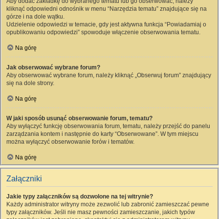
Aby dodać zakładkę do wybranego tematu lub go obserwować, należy
kliknąć odpowiedni odnośnik w menu “Narzędzia tematu” znajdujące się na
górze i na dole wątku.
Udzielenie odpowiedzi w temacie, gdy jest aktywna funkcja “Powiadamiaj o
opublikowaniu odpowiedzi” spowoduje włączenie obserwowania tematu.
Na górę
Jak obserwować wybrane forum?
Aby obserwować wybrane forum, należy kliknąć „Obserwuj forum” znajdujący
się na dole strony.
Na górę
W jaki sposób usunąć obserwowanie forum, tematu?
Aby wyłączyć funkcję obserwowania forum, tematu, należy przejść do panelu
zarządzania kontem i następnie do karty “Obserwowane”. W tym miejscu
można wyłączyć obserwowanie forów i tematów.
Na górę
Załączniki
Jakie typy załączników są dozwolone na tej witrynie?
Każdy administrator witryny może zezwolić lub zabronić zamieszczać pewne
typy załączników. Jeśli nie masz pewności zamieszczanie, jakich typów