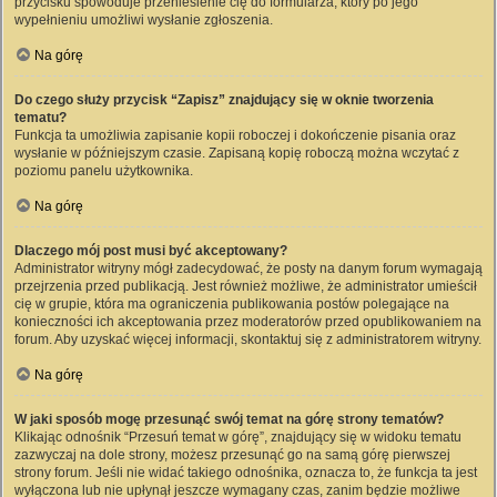
przycisku spowoduje przeniesienie cię do formularza, który po jego
wypełnieniu umożliwi wysłanie zgłoszenia.
Na górę
Do czego służy przycisk “Zapisz” znajdujący się w oknie tworzenia
tematu?
Funkcja ta umożliwia zapisanie kopii roboczej i dokończenie pisania oraz
wysłanie w późniejszym czasie. Zapisaną kopię roboczą można wczytać z
poziomu panelu użytkownika.
Na górę
Dlaczego mój post musi być akceptowany?
Administrator witryny mógł zadecydować, że posty na danym forum wymagają
przejrzenia przed publikacją. Jest również możliwe, że administrator umieścił
cię w grupie, która ma ograniczenia publikowania postów polegające na
konieczności ich akceptowania przez moderatorów przed opublikowaniem na
forum. Aby uzyskać więcej informacji, skontaktuj się z administratorem witryny.
Na górę
W jaki sposób mogę przesunąć swój temat na górę strony tematów?
Klikając odnośnik “Przesuń temat w górę”, znajdujący się w widoku tematu
zazwyczaj na dole strony, możesz przesunąć go na samą górę pierwszej
strony forum. Jeśli nie widać takiego odnośnika, oznacza to, że funkcja ta jest
wyłączona lub nie upłynął jeszcze wymagany czas, zanim będzie możliwe