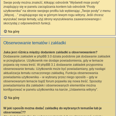
Swoje posty można znaleźć, klikając odnośnik “Wyświetl moje posty”
znajdujący się w panelu zarządzania kontem lub odnośnik “Posty
użytkownika” na stronie swojego profilu lub wybierając „Twoje posty” z menu
„Więcej…” znajdującego się w górnym lewym rogu witryny. Jeśli chcesz
wyszukać swoje tematy, użyj strony wyszukiwania zaawansowanego i
skorzystaj z odpowiednich funkcji.
Na górę
Obserwowanie tematów i zakładki
Jaka jest różnica między dodaniem zakładki a obserwowaniem?
Dodawanie zakładek w phpBB 3.0 działa podobnie jak dodawanie zakładek
w przeglądarce. Użytkownik nie dostaje powiadomienia, gdy w temacie
pojawia się nowa treść. W phpBB 3.1 dodawanie zakładek przypomina
obserwowanie tematu. Użytkownik może być powiadamiany, gdy nastąpi
aktualizacja tematu oznaczonego zakładką. Funkcja obserwowania
powiadamia użytkownika – w wybrany przez niego sposób – gdy w
obserwowanym temacie bądź forum pojawiła się nowa treść. Sposoby
powiadamiania dla zakładek i obserwowanych elementów można
konfigurować w panelu użytkownika na karcie „Ustawienia witryny”.
Na górę
W jaki sposób można dodać zakładkę do wybranych tematów lub je
obserwować??