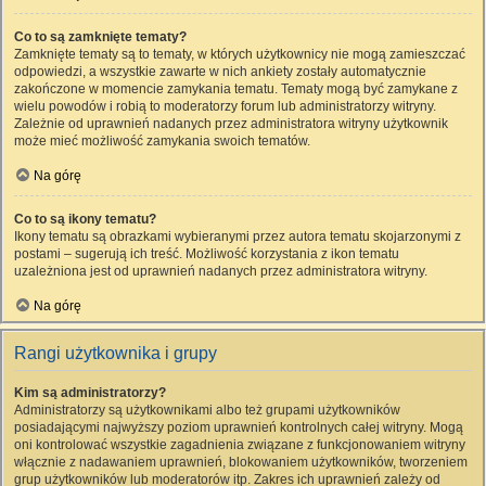
Co to są zamknięte tematy?
Zamknięte tematy są to tematy, w których użytkownicy nie mogą zamieszczać
odpowiedzi, a wszystkie zawarte w nich ankiety zostały automatycznie
zakończone w momencie zamykania tematu. Tematy mogą być zamykane z
wielu powodów i robią to moderatorzy forum lub administratorzy witryny.
Zależnie od uprawnień nadanych przez administratora witryny użytkownik
może mieć możliwość zamykania swoich tematów.
Na górę
Co to są ikony tematu?
Ikony tematu są obrazkami wybieranymi przez autora tematu skojarzonymi z
postami – sugerują ich treść. Możliwość korzystania z ikon tematu
uzależniona jest od uprawnień nadanych przez administratora witryny.
Na górę
Rangi użytkownika i grupy
Kim są administratorzy?
Administratorzy są użytkownikami albo też grupami użytkowników
posiadającymi najwyższy poziom uprawnień kontrolnych całej witryny. Mogą
oni kontrolować wszystkie zagadnienia związane z funkcjonowaniem witryny
włącznie z nadawaniem uprawnień, blokowaniem użytkowników, tworzeniem
grup użytkowników lub moderatorów itp. Zakres ich uprawnień zależy od