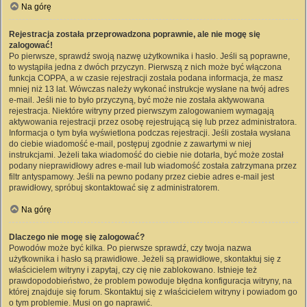
Na górę
Rejestracja została przeprowadzona poprawnie, ale nie mogę się
zalogować!
Po pierwsze, sprawdź swoją nazwę użytkownika i hasło. Jeśli są poprawne,
to wystąpiła jedna z dwóch przyczyn. Pierwszą z nich może być włączona
funkcja COPPA, a w czasie rejestracji została podana informacja, że masz
mniej niż 13 lat. Wówczas należy wykonać instrukcje wysłane na twój adres
e-mail. Jeśli nie to było przyczyną, być może nie została aktywowana
rejestracja. Niektóre witryny przed pierwszym zalogowaniem wymagają
aktywowania rejestracji przez osobę rejestrującą się lub przez administratora.
Informacja o tym była wyświetlona podczas rejestracji. Jeśli została wysłana
do ciebie wiadomość e-mail, postępuj zgodnie z zawartymi w niej
instrukcjami. Jeżeli taka wiadomość do ciebie nie dotarła, być może został
podany nieprawidłowy adres e-mail lub wiadomość została zatrzymana przez
filtr antyspamowy. Jeśli na pewno podany przez ciebie adres e-mail jest
prawidłowy, spróbuj skontaktować się z administratorem.
Na górę
Dlaczego nie mogę się zalogować?
Powodów może być kilka. Po pierwsze sprawdź, czy twoja nazwa
użytkownika i hasło są prawidłowe. Jeżeli są prawidłowe, skontaktuj się z
właścicielem witryny i zapytaj, czy cię nie zablokowano. Istnieje też
prawdopodobieństwo, że problem powoduje błędna konfiguracja witryny, na
której znajduje się forum. Skontaktuj się z właścicielem witryny i powiadom go
o tym problemie. Musi on go naprawić.