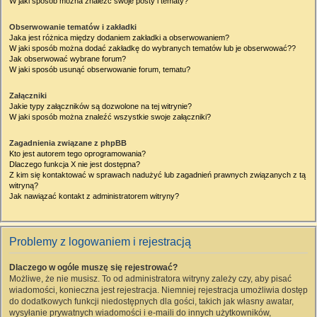
W jaki sposób można znaleźć swoje posty i tematy?
Obserwowanie tematów i zakładki
Jaka jest różnica między dodaniem zakładki a obserwowaniem?
W jaki sposób można dodać zakładkę do wybranych tematów lub je obserwować??
Jak obserwować wybrane forum?
W jaki sposób usunąć obserwowanie forum, tematu?
Załączniki
Jakie typy załączników są dozwolone na tej witrynie?
W jaki sposób można znaleźć wszystkie swoje załączniki?
Zagadnienia związane z phpBB
Kto jest autorem tego oprogramowania?
Dlaczego funkcja X nie jest dostępna?
Z kim się kontaktować w sprawach nadużyć lub zagadnień prawnych związanych z tą
witryną?
Jak nawiązać kontakt z administratorem witryny?
Problemy z logowaniem i rejestracją
Dlaczego w ogóle muszę się rejestrować?
Możliwe, że nie musisz. To od administratora witryny zależy czy, aby pisać
wiadomości, konieczna jest rejestracja. Niemniej rejestracja umożliwia dostęp
do dodatkowych funkcji niedostępnych dla gości, takich jak własny awatar,
wysyłanie prywatnych wiadomości i e-maili do innych użytkowników,