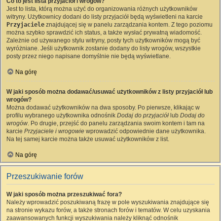
Co to jest lista przyjaciół i wrogów?
Jest to lista, którą można użyć do organizowania różnych użytkowników
witryny. Użytkownicy dodani do listy przyjaciół będą wyświetleni na karcie
Przyjaciele
znajdującej się w panelu zarządzania kontem. Z tego poziomu
można szybko sprawdzić ich status, a także wysłać prywatną wiadomość.
Zależnie od używanego stylu witryny, posty tych użytkowników mogą być
wyróżniane. Jeśli użytkownik zostanie dodany do listy wrogów, wszystkie
posty przez niego napisane domyślnie nie będą wyświetlane.
Na górę
W jaki sposób można dodawać/usuwać użytkowników z listy przyjaciół lub
wrogów?
Można dodawać użytkowników na dwa sposoby. Po pierwsze, klikając w
profilu wybranego użytkownika odnośnik
Dodaj do przyjaciół
lub
Dodaj do
wrogów
. Po drugie, przejść do panelu zarządzania swoim kontem i tam na
karcie
Przyjaciele i wrogowie
wprowadzić odpowiednie dane użytkownika.
Na tej samej karcie można także usuwać użytkowników z list.
Na górę
Przeszukiwanie forów
W jaki sposób można przeszukiwać fora?
Należy wprowadzić poszukiwaną frazę w pole wyszukiwania znajdujące się
na stronie wykazu forów, a także stronach forów i tematów. W celu uzyskania
zaawansowanych funkcji wyszukiwania należy kliknąć odnośnik