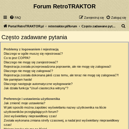
Forum RetroTRAKTOR
FAQ
Zarejestruj się
Zaloguj się
S
Portal RetroTRAKTOR.pl
retrotraktor.pl/forum
Często zadawane pytania
z
Często zadawane pytania
u
k
Problemy z logowaniem i rejestracją
Dlaczego w ogóle muszę się rejestrować?
a
Co to jest COPPA?
j
Dlaczego nie mogę się zarejestrować?
Rejestracja została przeprowadzona poprawnie, ale nie mogę się zalogować!
Dlaczego nie mogę się zalogować?
Rejestracja została dokonana jakiś czas temu, ale teraz nie mogę się zalogować?!
Nie pamiętam hasła!
Dlaczego następuje automatyczne wylogowanie?
Jak działa funkcja “Usuń ciasteczka witryny”?
Preferencje i ustawienia użytkownika
Jak zmienić moje ustawienia?
W jaki sposób można zapobiec wyświetlaniu nazwy użytkownika na liście
użytkowników przeglądających forum?
Jest wyświetlany nieprawidłowy czas!
Została wykonana zmiana strefy czasowej, a nadal jest wyświetlany nieprawidłowy
czas!