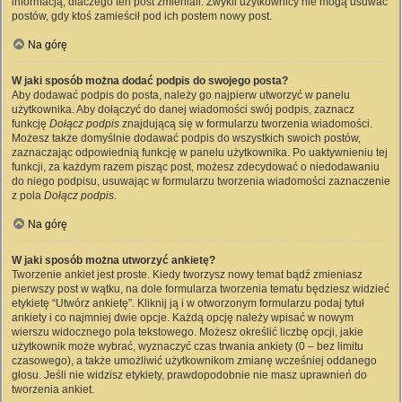
informacją, dlaczego ten post zmieniali. Zwykli użytkownicy nie mogą usuwać
postów, gdy ktoś zamieścił pod ich postem nowy post.
Na górę
W jaki sposób można dodać podpis do swojego posta?
Aby dodawać podpis do posta, należy go najpierw utworzyć w panelu
użytkownika. Aby dołączyć do danej wiadomości swój podpis, zaznacz
funkcję
Dołącz podpis
znajdującą się w formularzu tworzenia wiadomości.
Możesz także domyślnie dodawać podpis do wszystkich swoich postów,
zaznaczając odpowiednią funkcję w panelu użytkownika. Po uaktywnieniu tej
funkcji, za każdym razem pisząc post, możesz zdecydować o niedodawaniu
do niego podpisu, usuwając w formularzu tworzenia wiadomości zaznaczenie
z pola
Dołącz podpis
.
Na górę
W jaki sposób można utworzyć ankietę?
Tworzenie ankiet jest proste. Kiedy tworzysz nowy temat bądź zmieniasz
pierwszy post w wątku, na dole formularza tworzenia tematu będziesz widzieć
etykietę “Utwórz ankietę”. Kliknij ją i w otworzonym formularzu podaj tytuł
ankiety i co najmniej dwie opcje. Każdą opcję należy wpisać w nowym
wierszu widocznego pola tekstowego. Możesz określić liczbę opcji, jakie
użytkownik może wybrać, wyznaczyć czas trwania ankiety (0 – bez limitu
czasowego), a także umożliwić użytkownikom zmianę wcześniej oddanego
głosu. Jeśli nie widzisz etykiety, prawdopodobnie nie masz uprawnień do
tworzenia ankiet.