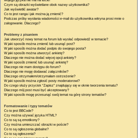
Mojego języka nie ma na liście!
Czym są obrazki wyświetlane obok nazwy użytkownika?
Jak wyświetlić awatar?
Co to jest ranga i jak można ją zmienić?
Podczas próby wysłania wiadomości e-mail do użytkownika witryna prosi mnie o
zalogowanie. Dlaczego?
Problemy z pisaniem
Jak utworzyć nowy temat na forum lub wysłać odpowiedź w temacie?
W jaki sposób można zmienić lub usunąć post?
W jaki sposób można dodać podpis do swojego posta?
W jaki sposób można utworzyć ankietę?
Dlaczego nie można dodać więcej opcji ankiety?
W jaki sposób zmienić lub usunąć ankietę?
Dlaczego nie mam dostępu do forum?
Dlaczego nie mogę dodawać załączników?
Dlaczego otrzymałem/otrzymałam ostrzeżenie?
W jaki sposób można zgłosić posty moderatorowi?
Do czego służy przycisk “Zapisz” znajdujący się w oknie tworzenia tematu?
Dlaczego mój post musi być akceptowany?
W jaki sposób mogę przesunąć swój temat na górę strony tematów?
Formatowanie i typy tematów
Co to jest BBCode?
Czy można używać języka HTML?
Co to są są emotikony?
Czy można umieszczać obrazki w poście?
Co to są ogłoszenia globalne?
Co to są ogłoszenia?