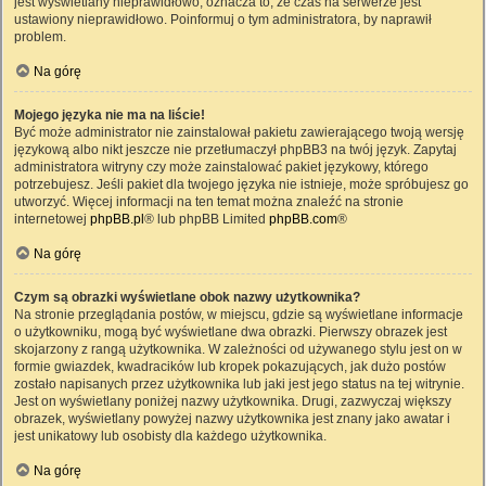
jest wyświetlany nieprawidłowo, oznacza to, że czas na serwerze jest
ustawiony nieprawidłowo. Poinformuj o tym administratora, by naprawił
problem.
Na górę
Mojego języka nie ma na liście!
Być może administrator nie zainstalował pakietu zawierającego twoją wersję
językową albo nikt jeszcze nie przetłumaczył phpBB3 na twój język. Zapytaj
administratora witryny czy może zainstalować pakiet językowy, którego
potrzebujesz. Jeśli pakiet dla twojego języka nie istnieje, może spróbujesz go
utworzyć. Więcej informacji na ten temat można znaleźć na stronie
internetowej
phpBB.pl
® lub phpBB Limited
phpBB.com
®
Na górę
Czym są obrazki wyświetlane obok nazwy użytkownika?
Na stronie przeglądania postów, w miejscu, gdzie są wyświetlane informacje
o użytkowniku, mogą być wyświetlane dwa obrazki. Pierwszy obrazek jest
skojarzony z rangą użytkownika. W zależności od używanego stylu jest on w
formie gwiazdek, kwadracików lub kropek pokazujących, jak dużo postów
zostało napisanych przez użytkownika lub jaki jest jego status na tej witrynie.
Jest on wyświetlany poniżej nazwy użytkownika. Drugi, zazwyczaj większy
obrazek, wyświetlany powyżej nazwy użytkownika jest znany jako awatar i
jest unikatowy lub osobisty dla każdego użytkownika.
Na górę