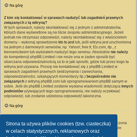
Na górę
Z kim się kontaktować w sprawach nadużyć lub zagadnień prawnych
związanych z tą witryną?
W tych sprawach, należy skontaktować się z jednym z administratorów,
których dane wyświetlone są na liście zespołu administracyjnego. Jeżeli
jednak nie otrzymasz odpowiedzi, należy skontaktować się z właścicielem
domeny – wykonaj sprawdzenie
kto to jest
lub, jeśli witryna jest uruchomiona
na jednym z darmowych serwisów, np. Yahoo!, free.fr, f2s.com, itp., z
kierownictwem lub wydziałem nadużyć tego serwisu. Absolutnie
nie należy
do kompetencji phpBB Limited i nie może ona w żaden sposób być
obarczana odpowiedzialnością za to w jaki sposób, gdzie lub przez kogo ta
witryna jest używana. Proszę nie kontaktować się z phpBB Limited w
sprawach zagadnień prawnych (wstrzymania i zaniechania,
odpowiedzialności, szkalujących komentarzy itp.)
bezpośrednio nie
związanych
z witryną phpBB.com lub oprogramowaniem phpBB samym w
sobie. Jeśli do phpBB Limited zostanie wysłana wiadomość dotycząca
innych
podmiotów
używających tego oprogramowania, nie należy oczekiwać
odpowiedzi, lub zostanie udzielona odpowiedź lakoniczna.
Na górę
Jak nawiązać kontakt z administratorem witryny?
Wszyscy użytkownicy witryny mogą używać – jeśli funkcja ta jest włączona
Strona ta używa plików cookies (tzw. ciasteczka)
przez administratora witryny – formularza „Kontakt z nami”. Członkowie
w celach statystycznych, reklamowych oraz
witryny mogą także używać odnośnika „Zespół administracyjny”.