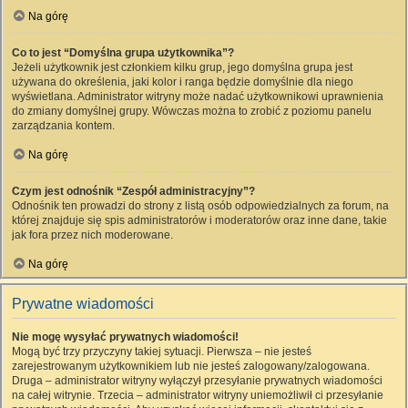
Na górę
Co to jest “Domyślna grupa użytkownika”?
Jeżeli użytkownik jest członkiem kilku grup, jego domyślna grupa jest
używana do określenia, jaki kolor i ranga będzie domyślnie dla niego
wyświetlana. Administrator witryny może nadać użytkownikowi uprawnienia
do zmiany domyślnej grupy. Wówczas można to zrobić z poziomu panelu
zarządzania kontem.
Na górę
Czym jest odnośnik “Zespół administracyjny”?
Odnośnik ten prowadzi do strony z listą osób odpowiedzialnych za forum, na
której znajduje się spis administratorów i moderatorów oraz inne dane, takie
jak fora przez nich moderowane.
Na górę
Prywatne wiadomości
Nie mogę wysyłać prywatnych wiadomości!
Mogą być trzy przyczyny takiej sytuacji. Pierwsza – nie jesteś
zarejestrowanym użytkownikiem lub nie jesteś zalogowany/zalogowana.
Druga – administrator witryny wyłączył przesyłanie prywatnych wiadomości
na całej witrynie. Trzecia – administrator witryny uniemożliwił ci przesyłanie