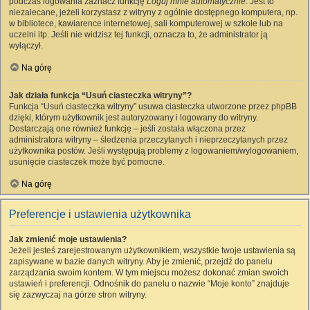
podczas logowania zaznacz funkcję
Loguj mnie automatycznie
. Jest to
niezalecane, jeżeli korzystasz z witryny z ogólnie dostępnego komputera, np.
w bibliotece, kawiarence internetowej, sali komputerowej w szkole lub na
uczelni itp. Jeśli nie widzisz tej funkcji, oznacza to, że administrator ją
wyłączył.
Na górę
Jak działa funkcja “Usuń ciasteczka witryny”?
Funkcja “Usuń ciasteczka witryny” usuwa ciasteczka utworzone przez phpBB
dzięki, którym użytkownik jest autoryzowany i logowany do witryny.
Dostarczają one również funkcję – jeśli została włączona przez
administratora witryny – śledzenia przeczytanych i nieprzeczytanych przez
użytkownika postów. Jeśli występują problemy z logowaniem/wylogowaniem,
usunięcie ciasteczek może być pomocne.
Na górę
Preferencje i ustawienia użytkownika
Jak zmienić moje ustawienia?
Jeżeli jesteś zarejestrowanym użytkownikiem, wszystkie twoje ustawienia są
zapisywane w bazie danych witryny. Aby je zmienić, przejdź do panelu
zarządzania swoim kontem. W tym miejscu możesz dokonać zmian swoich
ustawień i preferencji. Odnośnik do panelu o nazwie “Moje konto” znajduje
się zazwyczaj na górze stron witryny.