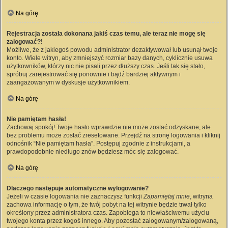
Na górę
Rejestracja została dokonana jakiś czas temu, ale teraz nie mogę się
zalogować?!
Możliwe, że z jakiegoś powodu administrator dezaktywował lub usunął twoje
konto. Wiele witryn, aby zmniejszyć rozmiar bazy danych, cyklicznie usuwa
użytkowników, którzy nic nie pisali przez dłuższy czas. Jeśli tak się stało,
spróbuj zarejestrować się ponownie i bądź bardziej aktywnym i
zaangażowanym w dyskusje użytkownikiem.
Na górę
Nie pamiętam hasła!
Zachowaj spokój! Twoje hasło wprawdzie nie może zostać odzyskane, ale
bez problemu może zostać zresetowane. Przejdź na stronę logowania i kliknij
odnośnik “Nie pamiętam hasła”. Postępuj zgodnie z instrukcjami, a
prawdopodobnie niedługo znów będziesz móc się zalogować.
Na górę
Dlaczego następuje automatyczne wylogowanie?
Jeżeli w czasie logowania nie zaznaczysz funkcji
Zapamiętaj mnie
, witryna
zachowa informację o tym, że twój pobyt na tej witrynie będzie trwał tylko
określony przez administratora czas. Zapobiega to niewłaściwemu użyciu
twojego konta przez kogoś innego. Aby pozostać zalogowanym/zalogowaną,