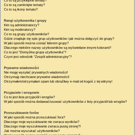
Co to są przyklejone tematy?
Co to są zamknięte tematy?
Co to są ikony tematu?
Rangi użytkownika i grupy
Kim są administratorzy?
Kim są moderatorzy?
Co to są grupy użytkowników?
Gdzie znajduje się spis grup użytkowników i jak można dołączyć do grupy?
W jaki sposób można zostać liderem grupy?
Dlaczego niektóre nazwy użytkowników są wyświetlane innymi kolorami?
Co to jest “Domyślna grupa użytkownika”?
Czym jest odnośnik “Zespół administracyjny”?
Prywatne wiadomości
Nie mogę wysyłać prywatnych wiadomości!
Otrzymuję niechciane prywatne wiadomości!
Otrzymałem/otrzymałam spam lub obraźliwy e-mail od kogoś z tej witryny!
Przyjaciele i wrogowie
Co to jest lista przyjaciół i wrogów?
W jaki sposób można dodawać/usuwać użytkowników z listy przyjaciół lub wrogów?
Przeszukiwanie forów
W jaki sposób można przeszukiwać fora?
Dlaczego moje wyszukiwanie nie zwraca wyników?
Dlaczego moje wyszukiwanie zwraca pustą stronę?!
Jak można wyszukać użytkowników?