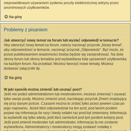
nieprawidłowym używaniem systemu poczty elektronicznej witryny przez
anonimowych użytkowników.
Na górę
Problemy z pisaniem
Jak utworzyć nowy temat na forum lub wysłać odpowiedź w temacie?
Aby utworzyć nowy temat na forum, należy nacisnąć przycisk „Nowy temat”,
aby odpowiedzieć w temacie, nacisnąć przycisk „Odpowiedz”. Być może, że
przed publikowaniem wiadomości trzeba będzie się zarejestrować. Na dole
strony forum lub strony tematów jest wyświetlana lista uprawnień użytkownika
na każdym forum. Na przykład: Możesz tworzyć nowe tematy, Możesz
dodawać załączniki itp.
Na górę
W jaki sposób można zmienić lub usunąć post?
Jeśli nie jesteś administratorem lub moderatorem, możesz zmieniać i usuwać
tylko swoje posty. Możesz zmienić post, naciskając przycisk
Zmień
znajdujący
się przy danym poście. Czasami można to zrobić tylko przez pewien czas po
jego napisaniu. Jeżeli ktoś odpowiedział na ten post, pod twoim postem
pojawi się informacja ile razy i kiedy ostatni raz post był zmieniany. Informacja
ta wyświetli się tylko wtedy, jeśli ktoś zamieścił pod tym postem kolejny post.
Jeśli post zmienił moderator lub administrator, informacja ta nie zostanie
wyświetlona. Administratorzy i moderatorzy mogą zostawić notatkę z