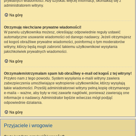
prywatnych wiadomości. Aby uzyskać więcej informacji, skontaktuj się z
administratorem witryny.
Na górę
Otrzymuję niechciane prywatne wiadomości!
W panelu użytkownika możesz, określając odpowiednie reguły ustawić
automatyczne usuwanie wiadomości od danego nadawcy. Jeżeli otrzymujesz
od kogoś obraźliwe prywatne wiadomości, poinformuj o tym moderatorów
witryny, którzy będą mogli zabronić takiemu użytkownikowi wysyłania
jakichkolwiek prywatnych wiadomości.
Na górę
Otrzymałem/otrzymałam spam lub obraźliwy e-mail od kogoś z tej witryny!
Przykro nam z tego powodu. System wysyłania e-maili witryny zawiera
zabezpieczenia umożliwiające wytropienie użytkowników, którzy wysyłają
takie wiadomości. Prześlij administratorowi witryny pełną kopię otrzymanego
e-maila – ważne, aby były w niej zawarte nagłówki, ponieważ zawierają one
informacje o nadawcy. Administrator będzie wówczas mógł podjąć
odpowiednie działania.
Na górę
Przyjaciele i wrogowie