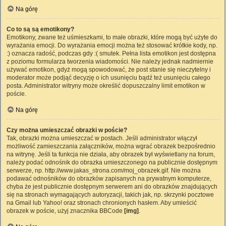
Na górę
Co to są są emotikony?
Emotikony, zwane też uśmieszkami, to małe obrazki, które mogą być użyte do
wyrażania emocji. Do wyrażania emocji można też stosować krótkie kody, np.
:) oznacza radość, podczas gdy :( smutek. Pełna lista emotikon jest dostępna
z poziomu formularza tworzenia wiadomości. Nie należy jednak nadmiernie
używać emotikon, gdyż mogą spowodować, że post stanie się nieczytelny i
moderator może podjąć decyzję o ich usunięciu bądź też usunięciu całego
posta. Administrator witryny może określić dopuszczalny limit emotikon w
poście.
Na górę
Czy można umieszczać obrazki w poście?
Tak, obrazki można umieszczać w postach. Jeśli administrator włączył
możliwość zamieszczania załączników, można wgrać obrazek bezpośrednio
na witrynę. Jeśli ta funkcja nie działa, aby obrazek był wyświetlany na forum,
należy podać odnośnik do obrazka umieszczonego na publicznie dostępnym
serwerze, np. http://www.jakas_strona.com/moj_obrazek.gif. Nie można
podawać odnośników do obrazków zapisanych na prywatnym komputerze,
chyba że jest publicznie dostępnym serwerem ani do obrazków znajdujących
się na stronach wymagających autoryzacji, takich jak, np. skrzynki pocztowe
na Gmail lub Yahoo! oraz stronach chronionych hasłem. Aby umieścić
obrazek w poście, użyj znacznika BBCode
[img]
.