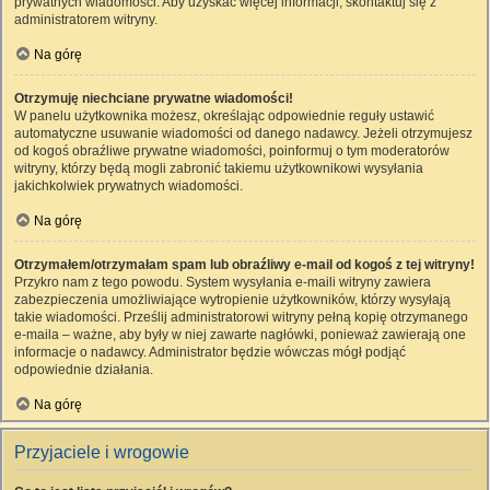
prywatnych wiadomości. Aby uzyskać więcej informacji, skontaktuj się z
administratorem witryny.
Na górę
Otrzymuję niechciane prywatne wiadomości!
W panelu użytkownika możesz, określając odpowiednie reguły ustawić
automatyczne usuwanie wiadomości od danego nadawcy. Jeżeli otrzymujesz
od kogoś obraźliwe prywatne wiadomości, poinformuj o tym moderatorów
witryny, którzy będą mogli zabronić takiemu użytkownikowi wysyłania
jakichkolwiek prywatnych wiadomości.
Na górę
Otrzymałem/otrzymałam spam lub obraźliwy e-mail od kogoś z tej witryny!
Przykro nam z tego powodu. System wysyłania e-maili witryny zawiera
zabezpieczenia umożliwiające wytropienie użytkowników, którzy wysyłają
takie wiadomości. Prześlij administratorowi witryny pełną kopię otrzymanego
e-maila – ważne, aby były w niej zawarte nagłówki, ponieważ zawierają one
informacje o nadawcy. Administrator będzie wówczas mógł podjąć
odpowiednie działania.
Na górę
Przyjaciele i wrogowie