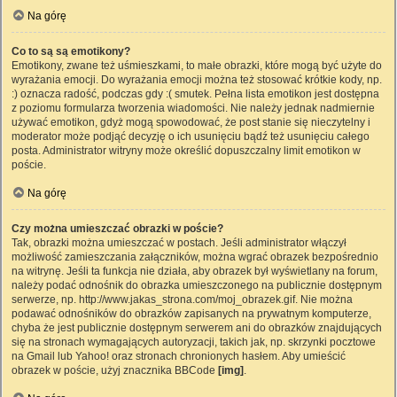
Na górę
Co to są są emotikony?
Emotikony, zwane też uśmieszkami, to małe obrazki, które mogą być użyte do
wyrażania emocji. Do wyrażania emocji można też stosować krótkie kody, np.
:) oznacza radość, podczas gdy :( smutek. Pełna lista emotikon jest dostępna
z poziomu formularza tworzenia wiadomości. Nie należy jednak nadmiernie
używać emotikon, gdyż mogą spowodować, że post stanie się nieczytelny i
moderator może podjąć decyzję o ich usunięciu bądź też usunięciu całego
posta. Administrator witryny może określić dopuszczalny limit emotikon w
poście.
Na górę
Czy można umieszczać obrazki w poście?
Tak, obrazki można umieszczać w postach. Jeśli administrator włączył
możliwość zamieszczania załączników, można wgrać obrazek bezpośrednio
na witrynę. Jeśli ta funkcja nie działa, aby obrazek był wyświetlany na forum,
należy podać odnośnik do obrazka umieszczonego na publicznie dostępnym
serwerze, np. http://www.jakas_strona.com/moj_obrazek.gif. Nie można
podawać odnośników do obrazków zapisanych na prywatnym komputerze,
chyba że jest publicznie dostępnym serwerem ani do obrazków znajdujących
się na stronach wymagających autoryzacji, takich jak, np. skrzynki pocztowe
na Gmail lub Yahoo! oraz stronach chronionych hasłem. Aby umieścić
obrazek w poście, użyj znacznika BBCode
[img]
.