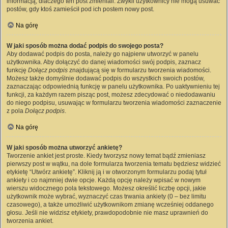
informacją, dlaczego ten post zmieniali. Zwykli użytkownicy nie mogą usuwać
postów, gdy ktoś zamieścił pod ich postem nowy post.
Na górę
W jaki sposób można dodać podpis do swojego posta?
Aby dodawać podpis do posta, należy go najpierw utworzyć w panelu
użytkownika. Aby dołączyć do danej wiadomości swój podpis, zaznacz
funkcję
Dołącz podpis
znajdującą się w formularzu tworzenia wiadomości.
Możesz także domyślnie dodawać podpis do wszystkich swoich postów,
zaznaczając odpowiednią funkcję w panelu użytkownika. Po uaktywnieniu tej
funkcji, za każdym razem pisząc post, możesz zdecydować o niedodawaniu
do niego podpisu, usuwając w formularzu tworzenia wiadomości zaznaczenie
z pola
Dołącz podpis
.
Na górę
W jaki sposób można utworzyć ankietę?
Tworzenie ankiet jest proste. Kiedy tworzysz nowy temat bądź zmieniasz
pierwszy post w wątku, na dole formularza tworzenia tematu będziesz widzieć
etykietę “Utwórz ankietę”. Kliknij ją i w otworzonym formularzu podaj tytuł
ankiety i co najmniej dwie opcje. Każdą opcję należy wpisać w nowym
wierszu widocznego pola tekstowego. Możesz określić liczbę opcji, jakie
użytkownik może wybrać, wyznaczyć czas trwania ankiety (0 – bez limitu
czasowego), a także umożliwić użytkownikom zmianę wcześniej oddanego
głosu. Jeśli nie widzisz etykiety, prawdopodobnie nie masz uprawnień do
tworzenia ankiet.