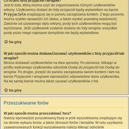
Co to jest lista przyjaciół i wrogów?
Jest to lista, którą można użyć do organizowania różnych użytkowników
witryny. Użytkownicy dodani do listy przyjaciół będą wyświetleni na karcie
Przyjaciele
znajdującej się w panelu zarządzania kontem. Z tego poziomu
można szybko sprawdzić ich status, a także wysłać prywatną wiadomość.
Zależnie od używanego stylu witryny, posty tych użytkowników mogą być
wyróżniane. Jeśli użytkownik zostanie dodany do listy wrogów, wszystkie
posty przez niego napisane domyślnie nie będą wyświetlane.
Na górę
W jaki sposób można dodawać/usuwać użytkowników z listy przyjaciół lub
wrogów?
Można dodawać użytkowników na dwa sposoby. Po pierwsze, klikając w
profilu wybranego użytkownika odnośnik
Dodaj do przyjaciół
lub
Dodaj do
wrogów
. Po drugie, przejść do panelu zarządzania swoim kontem i tam na
karcie
Przyjaciele i wrogowie
wprowadzić odpowiednie dane użytkownika.
Na tej samej karcie można także usuwać użytkowników z list.
Na górę
Przeszukiwanie forów
W jaki sposób można przeszukiwać fora?
Należy wprowadzić poszukiwaną frazę w pole wyszukiwania znajdujące się
na stronie wykazu forów, a także stronach forów i tematów. W celu uzyskania
zaawansowanych funkcji wyszukiwania należy kliknąć odnośnik