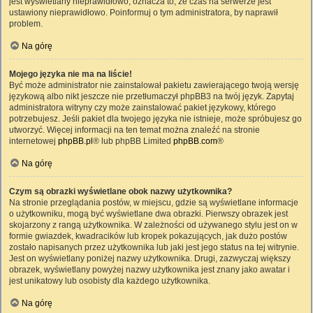
jest wyświetlany nieprawidłowo, oznacza to, że czas na serwerze jest
ustawiony nieprawidłowo. Poinformuj o tym administratora, by naprawił
problem.
Na górę
Mojego języka nie ma na liście!
Być może administrator nie zainstalował pakietu zawierającego twoją wersję
językową albo nikt jeszcze nie przetłumaczył phpBB3 na twój język. Zapytaj
administratora witryny czy może zainstalować pakiet językowy, którego
potrzebujesz. Jeśli pakiet dla twojego języka nie istnieje, może spróbujesz go
utworzyć. Więcej informacji na ten temat można znaleźć na stronie
internetowej
phpBB.pl
® lub phpBB Limited
phpBB.com
®
Na górę
Czym są obrazki wyświetlane obok nazwy użytkownika?
Na stronie przeglądania postów, w miejscu, gdzie są wyświetlane informacje
o użytkowniku, mogą być wyświetlane dwa obrazki. Pierwszy obrazek jest
skojarzony z rangą użytkownika. W zależności od używanego stylu jest on w
formie gwiazdek, kwadracików lub kropek pokazujących, jak dużo postów
zostało napisanych przez użytkownika lub jaki jest jego status na tej witrynie.
Jest on wyświetlany poniżej nazwy użytkownika. Drugi, zazwyczaj większy
obrazek, wyświetlany powyżej nazwy użytkownika jest znany jako awatar i
jest unikatowy lub osobisty dla każdego użytkownika.
Na górę