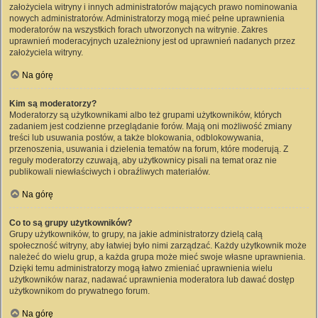
założyciela witryny i innych administratorów mających prawo nominowania
nowych administratorów. Administratorzy mogą mieć pełne uprawnienia
moderatorów na wszystkich forach utworzonych na witrynie. Zakres
uprawnień moderacyjnych uzależniony jest od uprawnień nadanych przez
założyciela witryny.
Na górę
Kim są moderatorzy?
Moderatorzy są użytkownikami albo też grupami użytkowników, których
zadaniem jest codzienne przeglądanie forów. Mają oni możliwość zmiany
treści lub usuwania postów, a także blokowania, odblokowywania,
przenoszenia, usuwania i dzielenia tematów na forum, które moderują. Z
reguły moderatorzy czuwają, aby użytkownicy pisali na temat oraz nie
publikowali niewłaściwych i obraźliwych materiałów.
Na górę
Co to są grupy użytkowników?
Grupy użytkowników, to grupy, na jakie administratorzy dzielą całą
społeczność witryny, aby łatwiej było nimi zarządzać. Każdy użytkownik może
należeć do wielu grup, a każda grupa może mieć swoje własne uprawnienia.
Dzięki temu administratorzy mogą łatwo zmieniać uprawnienia wielu
użytkowników naraz, nadawać uprawnienia moderatora lub dawać dostęp
użytkownikom do prywatnego forum.
Na górę