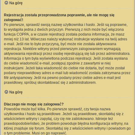
Na górę
Rejestracja została przeprowadzona poprawnie, ale nie mogę się
zalogować!
Po pierwsze, sprawdź swoją nazwę użytkownika i hasło. Jeśli są poprawne,
to wystąpiła jedna z dwóch przyczyn. Pierwszą z nich może być włączona
funkcja COPPA, a w czasie rejestracji została podana informacja, że masz
mniej niż 13 lat. Wówczas należy wykonać instrukcje wysłane na twój adres
e-mail. Jeśli nie to było przyczyną, być może nie została aktywowana
rejestracja. Niektóre witryny przed pierwszym zalogowaniem wymagają
aktywowania rejestracji przez osobę rejestrującą się lub przez administratora.
Informacja o tym była wyświetlona podczas rejestracji. Jeśli została wysłana
do ciebie wiadomość e-mail, postępuj zgodnie z zawartymi w niej
instrukcjami. Jeżeli taka wiadomość do ciebie nie dotarła, być może został
podany nieprawidłowy adres e-mail lub wiadomość została zatrzymana przez
filtr antyspamowy. Jeśli na pewno podany przez ciebie adres e-mail jest
prawidłowy, spróbuj skontaktować się z administratorem.
Na górę
Dlaczego nie mogę się zalogować?
Powodów może być kilka. Po pierwsze sprawdź, czy twoja nazwa
użytkownika i hasło są prawidłowe. Jeżeli są prawidłowe, skontaktuj się z
właścicielem witryny i zapytaj, czy cię nie zablokowano. Istnieje też
prawdopodobieństwo, że problem powoduje błędna konfiguracja witryny, na
której znajduje się forum. Skontaktuj się z właścicielem witryny i powiadom go
o tym problemie. Musi on go naprawić.