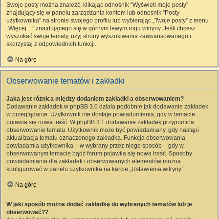
Swoje posty można znaleźć, klikając odnośnik “Wyświetl moje posty”
znajdujący się w panelu zarządzania kontem lub odnośnik “Posty
użytkownika” na stronie swojego profilu lub wybierając „Twoje posty” z menu
„Więcej…” znajdującego się w górnym lewym rogu witryny. Jeśli chcesz
wyszukać swoje tematy, użyj strony wyszukiwania zaawansowanego i
skorzystaj z odpowiednich funkcji.
Na górę
Obserwowanie tematów i zakładki
Jaka jest różnica między dodaniem zakładki a obserwowaniem?
Dodawanie zakładek w phpBB 3.0 działa podobnie jak dodawanie zakładek
w przeglądarce. Użytkownik nie dostaje powiadomienia, gdy w temacie
pojawia się nowa treść. W phpBB 3.1 dodawanie zakładek przypomina
obserwowanie tematu. Użytkownik może być powiadamiany, gdy nastąpi
aktualizacja tematu oznaczonego zakładką. Funkcja obserwowania
powiadamia użytkownika – w wybrany przez niego sposób – gdy w
obserwowanym temacie bądź forum pojawiła się nowa treść. Sposoby
powiadamiania dla zakładek i obserwowanych elementów można
konfigurować w panelu użytkownika na karcie „Ustawienia witryny”.
Na górę
W jaki sposób można dodać zakładkę do wybranych tematów lub je
obserwować??