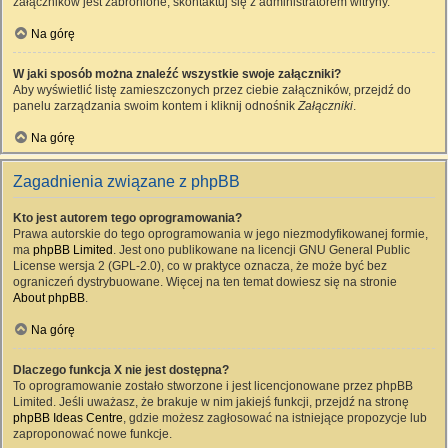
załączników jest zabronione, skontaktuj się z administratorem witryny.
Na górę
W jaki sposób można znaleźć wszystkie swoje załączniki?
Aby wyświetlić listę zamieszczonych przez ciebie załączników, przejdź do
panelu zarządzania swoim kontem i kliknij odnośnik
Załączniki
.
Na górę
Zagadnienia związane z phpBB
Kto jest autorem tego oprogramowania?
Prawa autorskie do tego oprogramowania w jego niezmodyfikowanej formie,
ma
phpBB Limited
. Jest ono publikowane na licencji GNU General Public
License wersja 2 (GPL-2.0), co w praktyce oznacza, że może być bez
ograniczeń dystrybuowane. Więcej na ten temat dowiesz się na stronie
About phpBB
.
Na górę
Dlaczego funkcja X nie jest dostępna?
To oprogramowanie zostało stworzone i jest licencjonowane przez phpBB
Limited. Jeśli uważasz, że brakuje w nim jakiejś funkcji, przejdź na stronę
phpBB Ideas Centre
, gdzie możesz zagłosować na istniejące propozycje lub
zaproponować nowe funkcje.