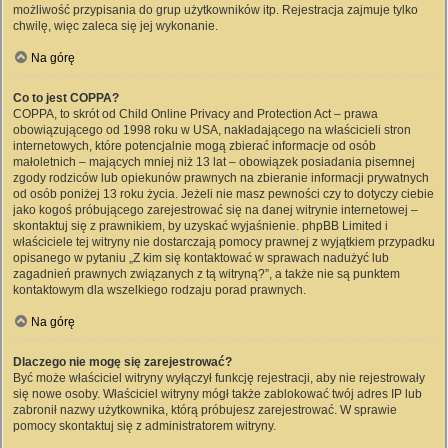
możliwość przypisania do grup użytkowników itp. Rejestracja zajmuje tylko
chwilę, więc zaleca się jej wykonanie.
Na górę
Co to jest COPPA?
COPPA, to skrót od Child Online Privacy and Protection Act – prawa
obowiązującego od 1998 roku w USA, nakładającego na właścicieli stron
internetowych, które potencjalnie mogą zbierać informacje od osób
małoletnich – mających mniej niż 13 lat – obowiązek posiadania pisemnej
zgody rodziców lub opiekunów prawnych na zbieranie informacji prywatnych
od osób poniżej 13 roku życia. Jeżeli nie masz pewności czy to dotyczy ciebie
jako kogoś próbującego zarejestrować się na danej witrynie internetowej –
skontaktuj się z prawnikiem, by uzyskać wyjaśnienie. phpBB Limited i
właściciele tej witryny nie dostarczają pomocy prawnej z wyjątkiem przypadku
opisanego w pytaniu „Z kim się kontaktować w sprawach nadużyć lub
zagadnień prawnych związanych z tą witryną?”, a także nie są punktem
kontaktowym dla wszelkiego rodzaju porad prawnych.
Na górę
Dlaczego nie mogę się zarejestrować?
Być może właściciel witryny wyłączył funkcję rejestracji, aby nie rejestrowały
się nowe osoby. Właściciel witryny mógł także zablokować twój adres IP lub
zabronił nazwy użytkownika, którą próbujesz zarejestrować. W sprawie
pomocy skontaktuj się z administratorem witryny.