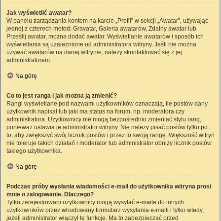
Jak wyświetlić awatar?
W panelu zarządzania kontem na karcie „Profil” w sekcji „Awatar”, używając
jednej z czterech metod: Gravatar, Galeria awatarów, Zdalny awatar lub
Prześlij awatar, można dodać awatar. Wyświetlanie awatarów i sposób ich
wyświetlania są uzależnione od administratora witryny. Jeśli nie można
używać awatarów na danej witrynie, należy skontaktować się z jej
administratorem.
Na górę
Co to jest ranga i jak można ją zmienić?
Rangi wyświetlane pod nazwami użytkowników oznaczają, ile postów dany
użytkownik napisał lub jaki ma status na forum, np. moderatora czy
administratora. Użytkownicy nie mogą bezpośrednio zmieniać stylu rang,
ponieważ ustawia je administrator witryny. Nie należy pisać postów tylko po
to, aby zwiększyć swój licznik postów i przez to swoją rangę. Większość witryn
nie toleruje takich działań i moderator lub administrator obniży licznik postów
takiego użytkownika.
Na górę
Podczas próby wysłania wiadomości e-mail do użytkownika witryna prosi
mnie o zalogowanie. Dlaczego?
Tylko zarejestrowani użytkownicy mogą wysyłać e-maile do innych
użytkowników przez wbudowany formularz wysyłania e-maili i tylko wtedy,
jeżeli administrator włączył tę funkcję. Ma to zabezpieczać przed