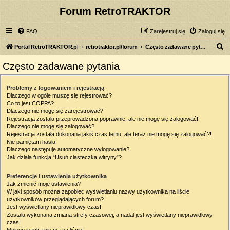
Forum RetroTRAKTOR
FAQ
Zarejestruj się
Zaloguj się
S
Portal RetroTRAKTOR.pl
retrotraktor.pl/forum
Często zadawane pytania
z
Często zadawane pytania
u
k
Problemy z logowaniem i rejestracją
Dlaczego w ogóle muszę się rejestrować?
a
Co to jest COPPA?
j
Dlaczego nie mogę się zarejestrować?
Rejestracja została przeprowadzona poprawnie, ale nie mogę się zalogować!
Dlaczego nie mogę się zalogować?
Rejestracja została dokonana jakiś czas temu, ale teraz nie mogę się zalogować?!
Nie pamiętam hasła!
Dlaczego następuje automatyczne wylogowanie?
Jak działa funkcja “Usuń ciasteczka witryny”?
Preferencje i ustawienia użytkownika
Jak zmienić moje ustawienia?
W jaki sposób można zapobiec wyświetlaniu nazwy użytkownika na liście
użytkowników przeglądających forum?
Jest wyświetlany nieprawidłowy czas!
Została wykonana zmiana strefy czasowej, a nadal jest wyświetlany nieprawidłowy
czas!