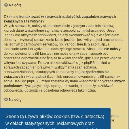
Na górę
Z kim się kontaktować w sprawach nadużyć lub zagadnień prawnych
związanych z tą witryną?
W tych sprawach, należy skontaktować się z jednym z administratorów,
których dane wyświetlone są na liście zespołu administracyjnego. Jeżeli
jednak nie otrzymasz odpowiedzi, należy skontaktować się z właścicielem
domeny – wykonaj sprawdzenie
kto to jest
lub, jeśli witryna jest uruchomiona
na jednym z darmowych serwisów, np. Yahoo!, free.fr, f2s.com, itp., z
kierownictwem lub wydziałem nadużyć tego serwisu. Absolutnie
nie należy
do kompetencji phpBB Limited i nie może ona w żaden sposób być
obarczana odpowiedzialnością za to w jaki sposób, gdzie lub przez kogo ta
witryna jest używana. Proszę nie kontaktować się z phpBB Limited w
sprawach zagadnień prawnych (wstrzymania i zaniechania,
odpowiedzialności, szkalujących komentarzy itp.)
bezpośrednio nie
związanych
z witryną phpBB.com lub oprogramowaniem phpBB samym w
sobie. Jeśli do phpBB Limited zostanie wysłana wiadomość dotycząca
innych
podmiotów
używających tego oprogramowania, nie należy oczekiwać
odpowiedzi, lub zostanie udzielona odpowiedź lakoniczna.
Na górę
Jak nawiązać kontakt z administratorem witryny?
Wszyscy użytkownicy witryny mogą używać – jeśli funkcja ta jest włączona
Strona ta używa plików cookies (tzw. ciasteczka)
przez administratora witryny – formularza „Kontakt z nami”. Członkowie
w celach statystycznych, reklamowych oraz
witryny mogą także używać odnośnika „Zespół administracyjny”.