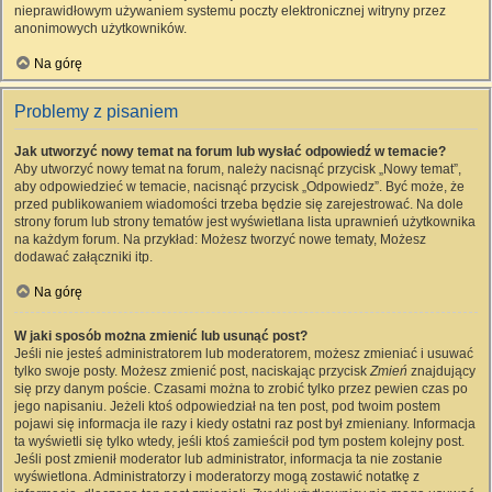
nieprawidłowym używaniem systemu poczty elektronicznej witryny przez
anonimowych użytkowników.
Na górę
Problemy z pisaniem
Jak utworzyć nowy temat na forum lub wysłać odpowiedź w temacie?
Aby utworzyć nowy temat na forum, należy nacisnąć przycisk „Nowy temat”,
aby odpowiedzieć w temacie, nacisnąć przycisk „Odpowiedz”. Być może, że
przed publikowaniem wiadomości trzeba będzie się zarejestrować. Na dole
strony forum lub strony tematów jest wyświetlana lista uprawnień użytkownika
na każdym forum. Na przykład: Możesz tworzyć nowe tematy, Możesz
dodawać załączniki itp.
Na górę
W jaki sposób można zmienić lub usunąć post?
Jeśli nie jesteś administratorem lub moderatorem, możesz zmieniać i usuwać
tylko swoje posty. Możesz zmienić post, naciskając przycisk
Zmień
znajdujący
się przy danym poście. Czasami można to zrobić tylko przez pewien czas po
jego napisaniu. Jeżeli ktoś odpowiedział na ten post, pod twoim postem
pojawi się informacja ile razy i kiedy ostatni raz post był zmieniany. Informacja
ta wyświetli się tylko wtedy, jeśli ktoś zamieścił pod tym postem kolejny post.
Jeśli post zmienił moderator lub administrator, informacja ta nie zostanie
wyświetlona. Administratorzy i moderatorzy mogą zostawić notatkę z