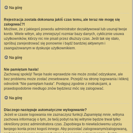
Na górę
Rejestracja została dokonana jakiś czas temu, ale teraz nie mogę się
zalogować?!
Możliwe, że z jakiegoś powodu administrator dezaktywował lub usunął twoje
konto. Wiele witryn, aby zmniejszyć rozmiar bazy danych, cyklicznie usuwa
użytkowników, którzy nic nie pisali przez dłuższy czas. Jeśli tak się stało,
spróbuj zarejestrować się ponownie i bądź bardziej aktywnym i
zaangażowanym w dyskusje użytkownikiem.
Na górę
Nie pamiętam hasła!
Zachowaj spokój! Twoje hasło wprawdzie nie może zostać odzyskane, ale
bez problemu może zostać zresetowane. Przejdź na stronę logowania i kliknij
odnośnik “Nie pamiętam hasła”. Postępuj zgodnie z instrukcjami, a
prawdopodobnie niedługo znów będziesz móc się zalogować.
Na górę
Dlaczego następuje automatyczne wylogowanie?
Jeżeli w czasie logowania nie zaznaczysz funkcji
Zapamiętaj mnie
, witryna
zachowa informację o tym, że twój pobyt na tej witrynie będzie trwał tylko
określony przez administratora czas. Zapobiega to niewłaściwemu użyciu
twojego konta przez kogoś innego. Aby pozostać zalogowanym/zalogowaną,