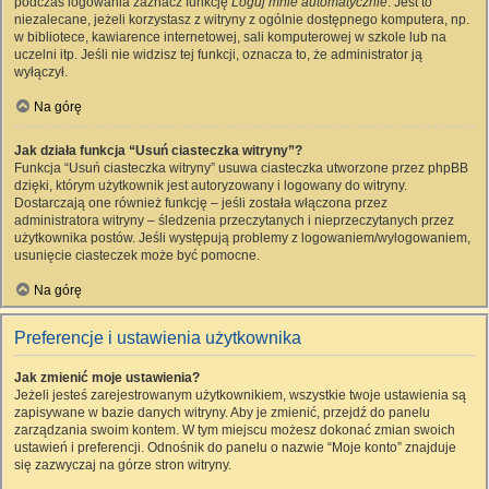
podczas logowania zaznacz funkcję
Loguj mnie automatycznie
. Jest to
niezalecane, jeżeli korzystasz z witryny z ogólnie dostępnego komputera, np.
w bibliotece, kawiarence internetowej, sali komputerowej w szkole lub na
uczelni itp. Jeśli nie widzisz tej funkcji, oznacza to, że administrator ją
wyłączył.
Na górę
Jak działa funkcja “Usuń ciasteczka witryny”?
Funkcja “Usuń ciasteczka witryny” usuwa ciasteczka utworzone przez phpBB
dzięki, którym użytkownik jest autoryzowany i logowany do witryny.
Dostarczają one również funkcję – jeśli została włączona przez
administratora witryny – śledzenia przeczytanych i nieprzeczytanych przez
użytkownika postów. Jeśli występują problemy z logowaniem/wylogowaniem,
usunięcie ciasteczek może być pomocne.
Na górę
Preferencje i ustawienia użytkownika
Jak zmienić moje ustawienia?
Jeżeli jesteś zarejestrowanym użytkownikiem, wszystkie twoje ustawienia są
zapisywane w bazie danych witryny. Aby je zmienić, przejdź do panelu
zarządzania swoim kontem. W tym miejscu możesz dokonać zmian swoich
ustawień i preferencji. Odnośnik do panelu o nazwie “Moje konto” znajduje
się zazwyczaj na górze stron witryny.