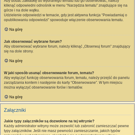
Aby dodać zakładkę do wybranego tematu lub go obserwować, należy
kliknąć odpowiedni odnośnik w menu “Narzędzia tematu” znajdujące się na
górze i na dole wątku.
Udzielenie odpowiedzi w temacie, gdy jest aktywna funkcja “Powiadamiaj o
opublikowaniu odpowiedzi” spowoduje włączenie obserwowania tematu.
Na górę
Jak obserwować wybrane forum?
Aby obserwować wybrane forum, należy kliknąć „Obserwuj forum” znajdujący
się na dole strony.
Na górę
W jaki sposób usunąć obserwowanie forum, tematu?
Aby wyłączyć funkcję obserwowania forum, tematu, należy przejść do panelu
zarządzania kontem i następnie do karty “Obserwowane”. W tym miejscu
można wyłączyć obserwowanie forów i tematów.
Na górę
Załączniki
Jakie typy załączników są dozwolone na tej witrynie?
Każdy administrator witryny może zezwolić lub zabronić zamieszczać pewne
typy załączników. Jeśli nie masz pewności zamieszczanie, jakich typów