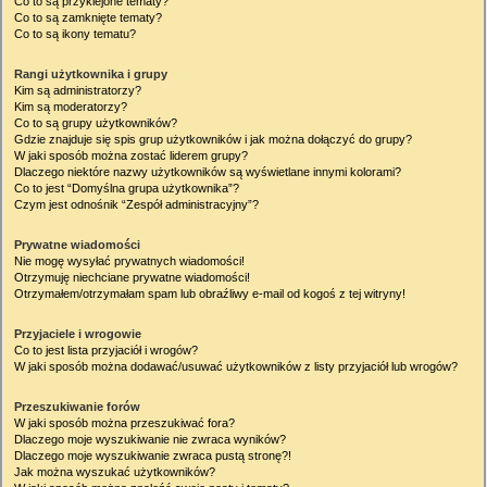
Co to są przyklejone tematy?
Co to są zamknięte tematy?
Co to są ikony tematu?
Rangi użytkownika i grupy
Kim są administratorzy?
Kim są moderatorzy?
Co to są grupy użytkowników?
Gdzie znajduje się spis grup użytkowników i jak można dołączyć do grupy?
W jaki sposób można zostać liderem grupy?
Dlaczego niektóre nazwy użytkowników są wyświetlane innymi kolorami?
Co to jest “Domyślna grupa użytkownika”?
Czym jest odnośnik “Zespół administracyjny”?
Prywatne wiadomości
Nie mogę wysyłać prywatnych wiadomości!
Otrzymuję niechciane prywatne wiadomości!
Otrzymałem/otrzymałam spam lub obraźliwy e-mail od kogoś z tej witryny!
Przyjaciele i wrogowie
Co to jest lista przyjaciół i wrogów?
W jaki sposób można dodawać/usuwać użytkowników z listy przyjaciół lub wrogów?
Przeszukiwanie forów
W jaki sposób można przeszukiwać fora?
Dlaczego moje wyszukiwanie nie zwraca wyników?
Dlaczego moje wyszukiwanie zwraca pustą stronę?!
Jak można wyszukać użytkowników?