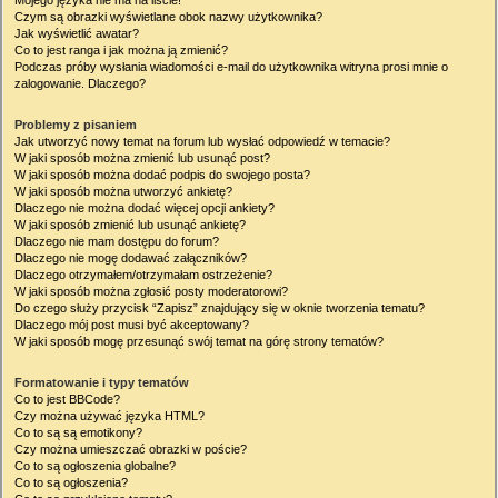
Mojego języka nie ma na liście!
Czym są obrazki wyświetlane obok nazwy użytkownika?
Jak wyświetlić awatar?
Co to jest ranga i jak można ją zmienić?
Podczas próby wysłania wiadomości e-mail do użytkownika witryna prosi mnie o
zalogowanie. Dlaczego?
Problemy z pisaniem
Jak utworzyć nowy temat na forum lub wysłać odpowiedź w temacie?
W jaki sposób można zmienić lub usunąć post?
W jaki sposób można dodać podpis do swojego posta?
W jaki sposób można utworzyć ankietę?
Dlaczego nie można dodać więcej opcji ankiety?
W jaki sposób zmienić lub usunąć ankietę?
Dlaczego nie mam dostępu do forum?
Dlaczego nie mogę dodawać załączników?
Dlaczego otrzymałem/otrzymałam ostrzeżenie?
W jaki sposób można zgłosić posty moderatorowi?
Do czego służy przycisk “Zapisz” znajdujący się w oknie tworzenia tematu?
Dlaczego mój post musi być akceptowany?
W jaki sposób mogę przesunąć swój temat na górę strony tematów?
Formatowanie i typy tematów
Co to jest BBCode?
Czy można używać języka HTML?
Co to są są emotikony?
Czy można umieszczać obrazki w poście?
Co to są ogłoszenia globalne?
Co to są ogłoszenia?