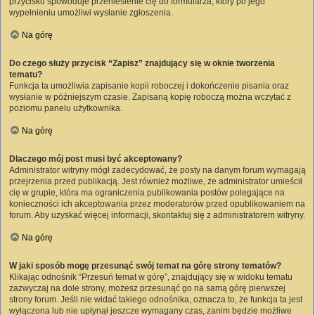
przycisku spowoduje przeniesienie cię do formularza, który po jego
wypełnieniu umożliwi wysłanie zgłoszenia.
Na górę
Do czego służy przycisk “Zapisz” znajdujący się w oknie tworzenia
tematu?
Funkcja ta umożliwia zapisanie kopii roboczej i dokończenie pisania oraz
wysłanie w późniejszym czasie. Zapisaną kopię roboczą można wczytać z
poziomu panelu użytkownika.
Na górę
Dlaczego mój post musi być akceptowany?
Administrator witryny mógł zadecydować, że posty na danym forum wymagają
przejrzenia przed publikacją. Jest również możliwe, że administrator umieścił
cię w grupie, która ma ograniczenia publikowania postów polegające na
konieczności ich akceptowania przez moderatorów przed opublikowaniem na
forum. Aby uzyskać więcej informacji, skontaktuj się z administratorem witryny.
Na górę
W jaki sposób mogę przesunąć swój temat na górę strony tematów?
Klikając odnośnik “Przesuń temat w górę”, znajdujący się w widoku tematu
zazwyczaj na dole strony, możesz przesunąć go na samą górę pierwszej
strony forum. Jeśli nie widać takiego odnośnika, oznacza to, że funkcja ta jest
wyłączona lub nie upłynął jeszcze wymagany czas, zanim będzie możliwe