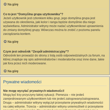
Na górę
Co to jest “Domyślna grupa użytkownika”?
Jeżeli użytkownik jest członkiem kilku grup, jego domyślna grupa jest
używana do określenia, jaki kolor i ranga będzie domyślnie dla niego
wyświetlana. Administrator witryny może nadać użytkownikowi uprawnienia
do zmiany domyślnej grupy. Wówczas można to zrobić z poziomu panelu
zarządzania kontem.
Na górę
Czym jest odnośnik “Zespół administracyjny”?
Odnośnik ten prowadzi do strony z listą osób odpowiedzialnych za forum, na
której znajduje się spis administratorów i moderatorów oraz inne dane, takie
jak fora przez nich moderowane.
Na górę
Prywatne wiadomości
Nie mogę wysyłać prywatnych wiadomości!
Mogą być trzy przyczyny takiej sytuacji. Pierwsza – nie jesteś
zarejestrowanym użytkownikiem lub nie jesteś zalogowany/zalogowana.
Druga – administrator witryny wyłączył przesyłanie prywatnych wiadomości
na całej witrynie. Trzecia – administrator witryny uniemożliwił ci przesyłanie