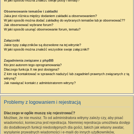
W jaki sposób można znaleźć swoje posty i tematy?
Obserwowanie tematów i zakładki
Jaka jest różnica między dodaniem zakładki a obserwowaniem?
W jaki sposób można dodać zakładkę do wybranych tematów lub je obserwować??
Jak obserwować wybrane forum?
W jaki sposób usunąć obserwowanie forum, tematu?
Załączniki
Jakie typy załączników są dozwolone na tej witrynie?
W jaki sposób można znaleźć wszystkie swoje załączniki?
Zagadnienia związane z phpBB
Kto jest autorem tego oprogramowania?
Dlaczego funkcja X nie jest dostępna?
Z kim się kontaktować w sprawach nadużyć lub zagadnień prawnych związanych z tą
witryną?
Jak nawiązać kontakt z administratorem witryny?
Problemy z logowaniem i rejestracją
Dlaczego w ogóle muszę się rejestrować?
Możliwe, że nie musisz. To od administratora witryny zależy czy, aby pisać
wiadomości, konieczna jest rejestracja. Niemniej rejestracja umożliwia dostęp
do dodatkowych funkcji niedostępnych dla gości, takich jak własny awatar,
wysyłanie prywatnych wiadomości i e-maili do innych użytkowników,