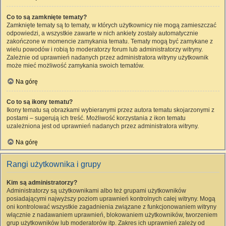
Co to są zamknięte tematy?
Zamknięte tematy są to tematy, w których użytkownicy nie mogą zamieszczać
odpowiedzi, a wszystkie zawarte w nich ankiety zostały automatycznie
zakończone w momencie zamykania tematu. Tematy mogą być zamykane z
wielu powodów i robią to moderatorzy forum lub administratorzy witryny.
Zależnie od uprawnień nadanych przez administratora witryny użytkownik
może mieć możliwość zamykania swoich tematów.
Na górę
Co to są ikony tematu?
Ikony tematu są obrazkami wybieranymi przez autora tematu skojarzonymi z
postami – sugerują ich treść. Możliwość korzystania z ikon tematu
uzależniona jest od uprawnień nadanych przez administratora witryny.
Na górę
Rangi użytkownika i grupy
Kim są administratorzy?
Administratorzy są użytkownikami albo też grupami użytkowników
posiadającymi najwyższy poziom uprawnień kontrolnych całej witryny. Mogą
oni kontrolować wszystkie zagadnienia związane z funkcjonowaniem witryny
włącznie z nadawaniem uprawnień, blokowaniem użytkowników, tworzeniem
grup użytkowników lub moderatorów itp. Zakres ich uprawnień zależy od