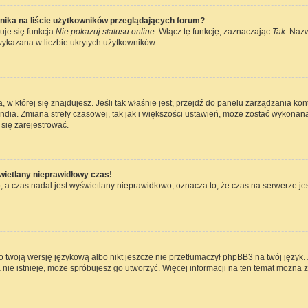
nika na liście użytkowników przeglądających forum?
uje się funkcja
Nie pokazuj statusu online
. Włącz tę funkcję, zaznaczając
Tak
. Naz
wykazana w liczbie ukrytych użytkowników.
ta, w której się znajdujesz. Jeśli tak właśnie jest, przejdź do panelu zarządzania k
dia. Zmiana strefy czasowej, tak jak i większości ustawień, może zostać wykonana
się zarejestrować.
wietlany nieprawidłowy czas!
 a czas nadal jest wyświetlany nieprawidłowo, oznacza to, że czas na serwerze jes
 twoją wersję językową albo nikt jeszcze nie przetłumaczył phpBB3 na twój język. 
a nie istnieje, może spróbujesz go utworzyć. Więcej informacji na ten temat można 