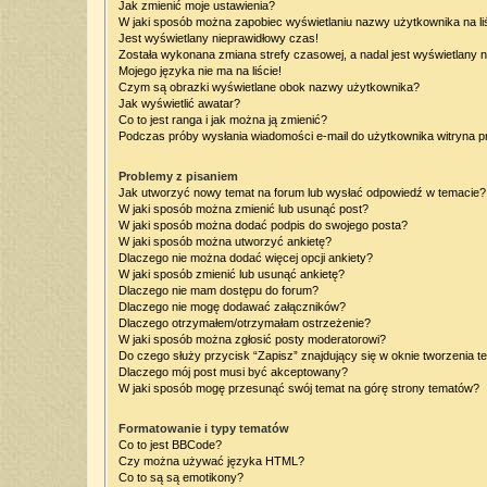
Jak zmienić moje ustawienia?
W jaki sposób można zapobiec wyświetlaniu nazwy użytkownika na l
Jest wyświetlany nieprawidłowy czas!
Została wykonana zmiana strefy czasowej, a nadal jest wyświetlany 
Mojego języka nie ma na liście!
Czym są obrazki wyświetlane obok nazwy użytkownika?
Jak wyświetlić awatar?
Co to jest ranga i jak można ją zmienić?
Podczas próby wysłania wiadomości e-mail do użytkownika witryna p
Problemy z pisaniem
Jak utworzyć nowy temat na forum lub wysłać odpowiedź w temacie?
W jaki sposób można zmienić lub usunąć post?
W jaki sposób można dodać podpis do swojego posta?
W jaki sposób można utworzyć ankietę?
Dlaczego nie można dodać więcej opcji ankiety?
W jaki sposób zmienić lub usunąć ankietę?
Dlaczego nie mam dostępu do forum?
Dlaczego nie mogę dodawać załączników?
Dlaczego otrzymałem/otrzymałam ostrzeżenie?
W jaki sposób można zgłosić posty moderatorowi?
Do czego służy przycisk “Zapisz” znajdujący się w oknie tworzenia t
Dlaczego mój post musi być akceptowany?
W jaki sposób mogę przesunąć swój temat na górę strony tematów?
Formatowanie i typy tematów
Co to jest BBCode?
Czy można używać języka HTML?
Co to są są emotikony?