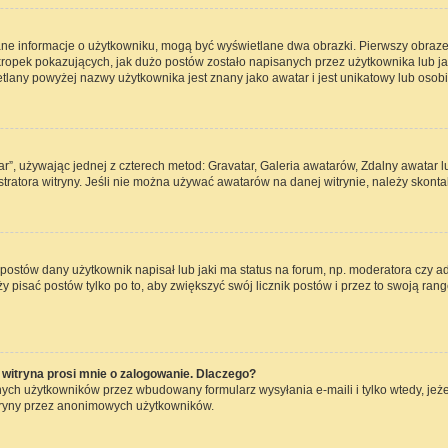
ane informacje o użytkowniku, mogą być wyświetlane dwa obrazki. Pierwszy obraze
opek pokazujących, jak dużo postów zostało napisanych przez użytkownika lub jaki j
lany powyżej nazwy użytkownika jest znany jako awatar i jest unikatowy lub osob
ar”, używając jednej z czterech metod: Gravatar, Galeria awatarów, Zdalny awatar 
ratora witryny. Jeśli nie można używać awatarów na danej witrynie, należy skontak
ostów dany użytkownik napisał lub jaki ma status na forum, np. moderatora czy a
ży pisać postów tylko po to, aby zwiększyć swój licznik postów i przez to swoją rang
witryna prosi mnie o zalogowanie. Dlaczego?
ch użytkowników przez wbudowany formularz wysyłania e-maili i tylko wtedy, jeżel
tryny przez anonimowych użytkowników.