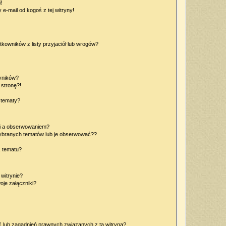
!
e-mail od kogoś z tej witryny!
owników z listy przyjaciół lub wrogów?
yników?
stronę?!
 tematy?
ki a obserwowaniem?
ybranych tematów lub je obserwować??
, tematu?
 witrynie?
je załączniki?
 lub zagadnień prawnych związanych z tą witryną?