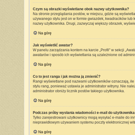
Czym są obrazki wyświetlane obok nazwy użytkownika?
Na stronie przeglądania postów, w miejscu, gdzie są wyświetl
używanego stylu jest on w formie gwiazdek, kwadracików lub kr
nazwy użytkownika. Drugi, zazwyczaj większy obrazek, wyświet
Na górę
Jak wyświetlić awatar?
W panelu zarządzania kontem na karcie „Profil” w sekcji „Awat
awatarów i sposób ich wyświetlania są uzależnione od administ
Na górę
Co to jest ranga i jak można ją zmienić?
Rangi wyświetlane pod nazwami użytkowników oznaczają, ile p
stylu rang, ponieważ ustawia je administrator witryny. Nie nale
administrator obniży licznik postów takiego użytkownika.
Na górę
Podczas próby wysłania wiadomości e-mail do użytkownika 
Tylko zarejestrowani użytkownicy mogą wysyłać e-maile do inny
nieprawidłowym używaniem systemu poczty elektronicznej wi
Na górę