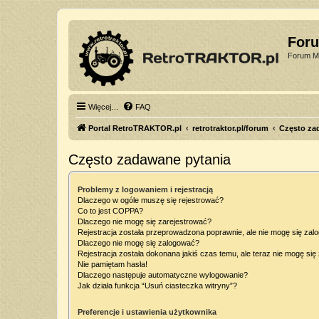
For
Forum Mi
Więcej…
FAQ
Portal RetroTRAKTOR.pl
retrotraktor.pl/forum
Często za
Często zadawane pytania
Problemy z logowaniem i rejestracją
Dlaczego w ogóle muszę się rejestrować?
Co to jest COPPA?
Dlaczego nie mogę się zarejestrować?
Rejestracja została przeprowadzona poprawnie, ale nie mogę się zal
Dlaczego nie mogę się zalogować?
Rejestracja została dokonana jakiś czas temu, ale teraz nie mogę si
Nie pamiętam hasła!
Dlaczego następuje automatyczne wylogowanie?
Jak działa funkcja “Usuń ciasteczka witryny”?
Preferencje i ustawienia użytkownika