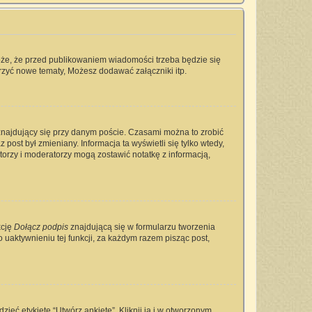
oże, że przed publikowaniem wiadomości trzeba będzie się
rzyć nowe tematy, Możesz dodawać załączniki itp.
najdujący się przy danym poście. Czasami można to zrobić
 post był zmieniany. Informacja ta wyświetli się tylko wtedy,
ratorzy i moderatorzy mogą zostawić notatkę z informacją,
kcję
Dołącz podpis
znajdującą się w formularzu tworzenia
aktywnieniu tej funkcji, za każdym razem pisząc post,
ieć etykietę “Utwórz ankietę”. Kliknij ją i w otworzonym