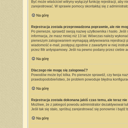
Być może właściciel witryny wyłączył funkcję rejestracji, aby 
zarejestrować. W sprawie pomocy skontaktuj się z administrato
Na górę
Rejestracja została przeprowadzona poprawnie, ale nie mog
Po pierwsze, sprawdź swoją nazwę użytkownika i hasło. Jeśli 
informacja, że masz mniej niż 13 lat. Wówczas należy wykonać 
pierwszym zalogowaniem wymagają aktywowania rejestracji przez
wiadomość e-mail, postępuj zgodnie z zawartymi w niej instru
przez filtr antyspamowy. Jeśli na pewno podany przez ciebie a
Na górę
Dlaczego nie mogę się zalogować?
Powodów może być kilka. Po pierwsze sprawdź, czy twoja nazwa 
prawdopodobieństwo, że problem powoduje błędna konfiguracja 
Na górę
Rejestracja została dokonana jakiś czas temu, ale teraz ni
Możliwe, że z jakiegoś powodu administrator dezaktywował lub 
Jeśli tak się stało, spróbuj zarejestrować się ponownie i bą
Na górę