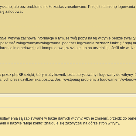
skane, ale bez problemu może zostać zresetowane. Przejdź na stronę logowania i 
się zalogować.
mnie
, witryna zachowa informację o tym, że twój pobyt na tej witrynie będzie trwał 
y pozostać zalogowanym/zalogowaną, podczas logowania zaznacz funkcję
Loguj m
rence internetowej, sali komputerowej w szkole lub na uczelni itp. Jeśli nie widzisz 
 przez phpBB dzięki, którym użytkownik jest autoryzowany i logowany do witryny. D
zytanych przez użytkownika postów. Jeśli występują problemy z logowaniem/wylog
e ustawienia są zapisywane w bazie danych witryny. Aby je zmienić, przejdź do p
elu o nazwie “Moje konto” znajduje się zazwyczaj na górze stron witryny.