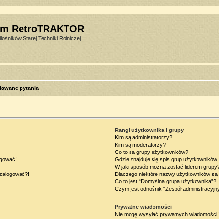
um RetroTRAKTOR
łośników Starej Techniki Rolniczej
dawane pytania
Rangi użytkownika i grupy
Kim są administratorzy?
Kim są moderatorzy?
Co to są grupy użytkowników?
ogować!
Gdzie znajduje się spis grup użytkowników
W jaki sposób można zostać liderem grupy
ę zalogować?!
Dlaczego niektóre nazwy użytkowników są 
Co to jest “Domyślna grupa użytkownika”?
Czym jest odnośnik “Zespół administracyjn
Prywatne wiadomości
Nie mogę wysyłać prywatnych wiadomości!