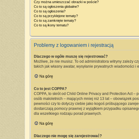
Czy można umieszczać obrazki w poście?
Co to są ogłoszenia globalne?
Co to są ogłoszenia?
Co to są przyklejone tematy?
Co to są zamknięte tematy?
Co to są ikony tematu?
Problemy z logowaniem i rejestracją
Dlaczego w ogóle muszę się rejestrować?
Możliwe, że nie musisz. To od administratora witryny zależy cz
takich jak własny awatar, wysyłanie prywatnych wiadomości i e
Na górę
Co to jest COPPA?
COPPA, to skrót od Child Online Privacy and Protection Act –
osób małoletnich – mających mniej niż 13 lat – obowiązek pos
pewności czy to dotyczy ciebie jako kogoś próbującego zarejest
dostarczają pomocy prawnej z wyjątkiem przypadku opisanego
dla wszelkiego rodzaju porad prawnych.
Na górę
Dlaczego nie mogę się zarejestrować?