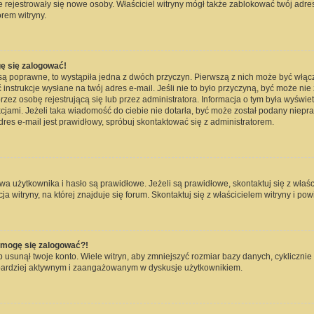
nie rejestrowały się nowe osoby. Właściciel witryny mógł także zablokować twój adre
rem witryny.
ę się zalogować!
są poprawne, to wystąpiła jedna z dwóch przyczyn. Pierwszą z nich może być włąc
instrukcje wysłane na twój adres e-mail. Jeśli nie to było przyczyną, być może nie
 osobę rejestrującą się lub przez administratora. Informacja o tym była wyświetlo
kcjami. Jeżeli taka wiadomość do ciebie nie dotarła, być może został podany niep
dres e-mail jest prawidłowy, spróbuj skontaktować się z administratorem.
użytkownika i hasło są prawidłowe. Jeżeli są prawidłowe, skontaktuj się z właścici
witryny, na której znajduje się forum. Skontaktuj się z właścicielem witryny i po
e mogę się zalogować?!
usunął twoje konto. Wiele witryn, aby zmniejszyć rozmiar bazy danych, cyklicznie 
dź bardziej aktywnym i zaangażowanym w dyskusje użytkownikiem.