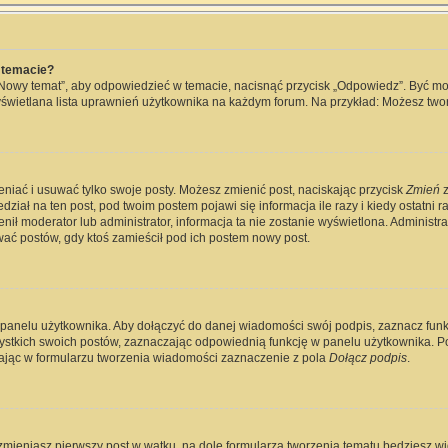
 temacie?
„Nowy temat”, aby odpowiedzieć w temacie, nacisnąć przycisk „Odpowiedz”. Być m
wyświetlana lista uprawnień użytkownika na każdym forum. Na przykład: Możesz two
eniać i usuwać tylko swoje posty. Możesz zmienić post, naciskając przycisk
Zmień
z
ział na ten post, pod twoim postem pojawi się informacja ile razy i kiedy ostatni raz
ienił moderator lub administrator, informacja ta nie zostanie wyświetlona. Administ
wać postów, gdy ktoś zamieścił pod ich postem nowy post.
 panelu użytkownika. Aby dołączyć do danej wiadomości swój podpis, zaznacz fun
kich swoich postów, zaznaczając odpowiednią funkcję w panelu użytkownika. Po u
jąc w formularzu tworzenia wiadomości zaznaczenie z pola
Dołącz podpis
.
zmieniasz pierwszy post w wątku, na dole formularza tworzenia tematu będziesz widz