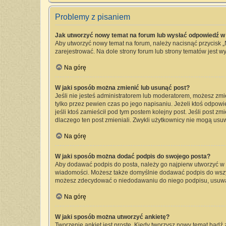
Problemy z pisaniem
Jak utworzyć nowy temat na forum lub wysłać odpowiedź w
Aby utworzyć nowy temat na forum, należy nacisnąć przycisk 
zarejestrować. Na dole strony forum lub strony tematów jest 
Na górę
W jaki sposób można zmienić lub usunąć post?
Jeśli nie jesteś administratorem lub moderatorem, możesz zmi
tylko przez pewien czas po jego napisaniu. Jeżeli ktoś odpowied
jeśli ktoś zamieścił pod tym postem kolejny post. Jeśli post zm
dlaczego ten post zmieniali. Zwykli użytkownicy nie mogą usu
Na górę
W jaki sposób można dodać podpis do swojego posta?
Aby dodawać podpis do posta, należy go najpierw utworzyć w
wiadomości. Możesz także domyślnie dodawać podpis do wszyst
możesz zdecydować o niedodawaniu do niego podpisu, usuwa
Na górę
W jaki sposób można utworzyć ankietę?
Tworzenie ankiet jest proste. Kiedy tworzysz nowy temat bądź 