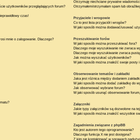
Otrzymuję niechciane prywatne wiadomości
iście użytkowników przeglądających forum?
Otrzymałem/otrzymałam spam lub obraźliwy 
nieprawidłowy czas!
Przyjaciele i wrogowie
Co to jest lista przyjaciół i wrogów?
W jaki sposób można dodawać/usuwać użytk
Przeszukiwanie forów
rosi mnie o zalogowanie. Dlaczego?
W jaki sposób można przeszukiwać fora?
Dlaczego moje wyszukiwanie nie zwraca w
Dlaczego moje wyszukiwanie zwraca pustą 
Jak można wyszukać użytkowników?
W jaki sposób można znaleźć swoje posty i
Obserwowanie tematów i zakładki
Jaka jest różnica między dodaniem zakład
W jaki sposób można dodać zakładkę do w
Jak obserwować wybrane forum?
W jaki sposób usunąć obserwowanie forum
ematu?
Załączniki
Jakie typy załączników są dozwolone na tej
W jaki sposób można znaleźć wszystkie swo
Zagadnienia związane z phpBB
Kto jest autorem tego oprogramowania?
Dlaczego funkcja X nie jest dostępna?
Z kim się kontaktować w sprawach nadużyć