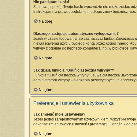
Nie pamiętam hasła!
Zachowaj spokój! Twoje hasło wprawdzie nie może zostać odzy
instrukcjami, a prawdopodobnie niedługo znów będziesz móc 
Na górę
Dlaczego następuje automatyczne wylogowanie?
Jeżeli w czasie logowania nie zaznaczysz funkcji
Zapamiętaj 
niewłaściwemu użyciu twojego konta przez kogoś innego. Ab
witryny z ogólnie dostępnego komputera, np. w bibliotece, kawia
Na górę
Jak działa funkcja “Usuń ciasteczka witryny”?
Funkcja “Usuń ciasteczka witryny” usuwa ciasteczka utworzone
administratora witryny – śledzenia przeczytanych i nieprzec
Na górę
Preferencje i ustawienia użytkownika
Jak zmienić moje ustawienia?
Jeżeli jesteś zarejestrowanym użytkownikiem, wszystkie twoj
dokonać zmian swoich ustawień i preferencji. Odnośnik do pan
Na górę