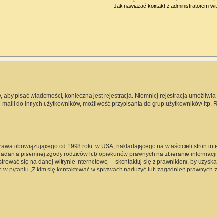
Jak nawiązać kontakt z administratorem wi
y, aby pisać wiadomości, konieczna jest rejestracja. Niemniej rejestracja umożliwi
-maili do innych użytkowników, możliwość przypisania do grup użytkowników itp. Re
 prawa obowiązującego od 1998 roku w USA, nakładającego na właścicieli stron int
iadania pisemnej zgody rodziców lub opiekunów prawnych na zbieranie informacji 
rować się na danej witrynie internetowej – skontaktuj się z prawnikiem, by uzyskać
 w pytaniu „Z kim się kontaktować w sprawach nadużyć lub zagadnień prawnych zw