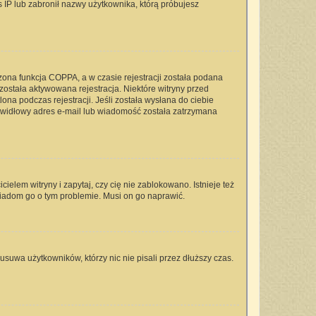
s IP lub zabronił nazwy użytkownika, którą próbujesz
zona funkcja COPPA, a w czasie rejestracji została podana
 została aktywowana rejestracja. Niektóre witryny przed
na podczas rejestracji. Jeśli została wysłana do ciebie
rawidłowy adres e-mail lub wiadomość została zatrzymana
elem witryny i zapytaj, czy cię nie zablokowano. Istnieje też
wiadom go o tym problemie. Musi on go naprawić.
usuwa użytkowników, którzy nic nie pisali przez dłuższy czas.