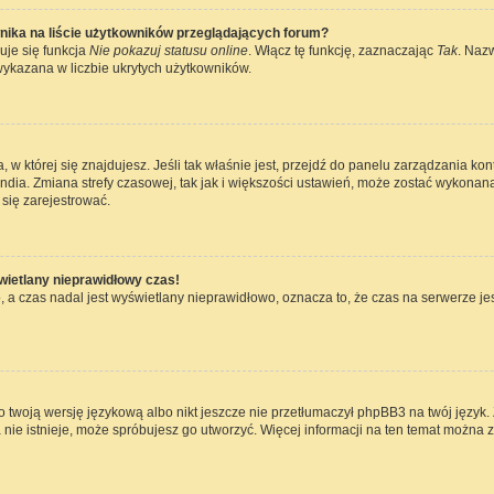
nika na liście użytkowników przeglądających forum?
uje się funkcja
Nie pokazuj statusu online
. Włącz tę funkcję, zaznaczając
Tak
. Naz
wykazana w liczbie ukrytych użytkowników.
ta, w której się znajdujesz. Jeśli tak właśnie jest, przejdź do panelu zarządzania k
dia. Zmiana strefy czasowej, tak jak i większości ustawień, może zostać wykonana
się zarejestrować.
wietlany nieprawidłowy czas!
 a czas nadal jest wyświetlany nieprawidłowo, oznacza to, że czas na serwerze jes
 twoją wersję językową albo nikt jeszcze nie przetłumaczył phpBB3 na twój język. 
a nie istnieje, może spróbujesz go utworzyć. Więcej informacji na ten temat można 