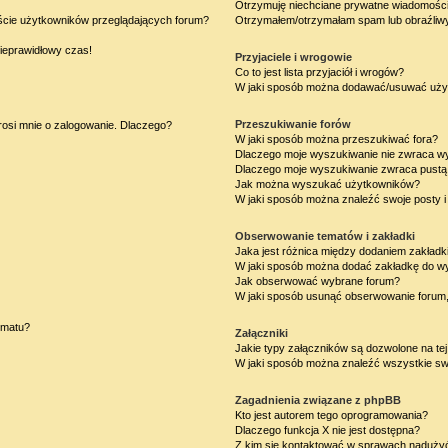
Otrzymuję niechciane prywatne wiadomości
iście użytkowników przeglądających forum?
Otrzymałem/otrzymałam spam lub obraźliwy 
nieprawidłowy czas!
Przyjaciele i wrogowie
Co to jest lista przyjaciół i wrogów?
W jaki sposób można dodawać/usuwać użytk
Przeszukiwanie forów
rosi mnie o zalogowanie. Dlaczego?
W jaki sposób można przeszukiwać fora?
Dlaczego moje wyszukiwanie nie zwraca w
Dlaczego moje wyszukiwanie zwraca pustą 
Jak można wyszukać użytkowników?
W jaki sposób można znaleźć swoje posty i
Obserwowanie tematów i zakładki
Jaka jest różnica między dodaniem zakład
W jaki sposób można dodać zakładkę do w
Jak obserwować wybrane forum?
W jaki sposób usunąć obserwowanie forum
ematu?
Załączniki
Jakie typy załączników są dozwolone na tej
W jaki sposób można znaleźć wszystkie swo
Zagadnienia związane z phpBB
Kto jest autorem tego oprogramowania?
Dlaczego funkcja X nie jest dostępna?
Z kim się kontaktować w sprawach nadużyć