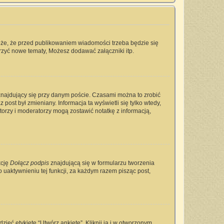
oże, że przed publikowaniem wiadomości trzeba będzie się
rzyć nowe tematy, Możesz dodawać załączniki itp.
najdujący się przy danym poście. Czasami można to zrobić
 post był zmieniany. Informacja ta wyświetli się tylko wtedy,
ratorzy i moderatorzy mogą zostawić notatkę z informacją,
kcję
Dołącz podpis
znajdującą się w formularzu tworzenia
aktywnieniu tej funkcji, za każdym razem pisząc post,
ieć etykietę “Utwórz ankietę”. Kliknij ją i w otworzonym