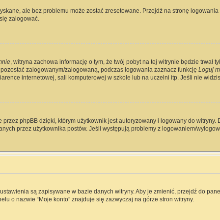
skane, ale bez problemu może zostać zresetowane. Przejdź na stronę logowania i 
się zalogować.
mnie
, witryna zachowa informację o tym, że twój pobyt na tej witrynie będzie trwał 
y pozostać zalogowanym/zalogowaną, podczas logowania zaznacz funkcję
Loguj m
rence internetowej, sali komputerowej w szkole lub na uczelni itp. Jeśli nie widzisz 
 przez phpBB dzięki, którym użytkownik jest autoryzowany i logowany do witryny. D
zytanych przez użytkownika postów. Jeśli występują problemy z logowaniem/wylog
e ustawienia są zapisywane w bazie danych witryny. Aby je zmienić, przejdź do p
elu o nazwie “Moje konto” znajduje się zazwyczaj na górze stron witryny.