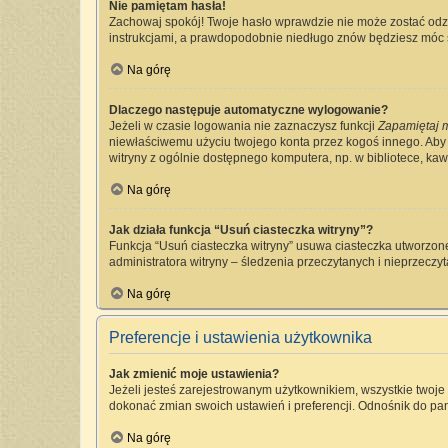
Nie pamiętam hasła!
Zachowaj spokój! Twoje hasło wprawdzie nie może zostać odzy
instrukcjami, a prawdopodobnie niedługo znów będziesz móc 
Na górę
Dlaczego następuje automatyczne wylogowanie?
Jeżeli w czasie logowania nie zaznaczysz funkcji
Zapamiętaj 
niewłaściwemu użyciu twojego konta przez kogoś innego. Ab
witryny z ogólnie dostępnego komputera, np. w bibliotece, kawia
Na górę
Jak działa funkcja “Usuń ciasteczka witryny”?
Funkcja “Usuń ciasteczka witryny” usuwa ciasteczka utworzone
administratora witryny – śledzenia przeczytanych i nieprzec
Na górę
Preferencje i ustawienia użytkownika
Jak zmienić moje ustawienia?
Jeżeli jesteś zarejestrowanym użytkownikiem, wszystkie twoj
dokonać zmian swoich ustawień i preferencji. Odnośnik do pan
Na górę