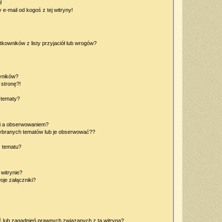
!
e-mail od kogoś z tej witryny!
owników z listy przyjaciół lub wrogów?
yników?
stronę?!
 tematy?
ki a obserwowaniem?
ybranych tematów lub je obserwować??
, tematu?
 witrynie?
je załączniki?
 lub zagadnień prawnych związanych z tą witryną?