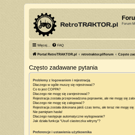
For
Forum Mi
Więcej…
FAQ
Portal RetroTRAKTOR.pl
retrotraktor.pl/forum
Często za
Często zadawane pytania
Problemy z logowaniem i rejestracją
Dlaczego w ogóle muszę się rejestrować?
Co to jest COPPA?
Dlaczego nie mogę się zarejestrować?
Rejestracja została przeprowadzona poprawnie, ale nie mogę się zal
Dlaczego nie mogę się zalogować?
Rejestracja została dokonana jakiś czas temu, ale teraz nie mogę si
Nie pamiętam hasła!
Dlaczego następuje automatyczne wylogowanie?
Jak działa funkcja “Usuń ciasteczka witryny”?
Preferencje i ustawienia użytkownika