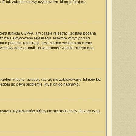
s IP lub zabronił nazwy użytkownika, którą próbujesz
zona funkcja COPPA, a w czasie rejestracji została podana
 została aktywowana rejestracja. Niektóre witryny przed
na podczas rejestracji. Jeśli została wysłana do ciebie
rawidłowy adres e-mail lub wiadomość została zatrzymana
elem witryny i zapytaj, czy cię nie zablokowano. Istnieje też
wiadom go o tym problemie. Musi on go naprawić.
usuwa użytkowników, którzy nic nie pisali przez dłuższy czas.