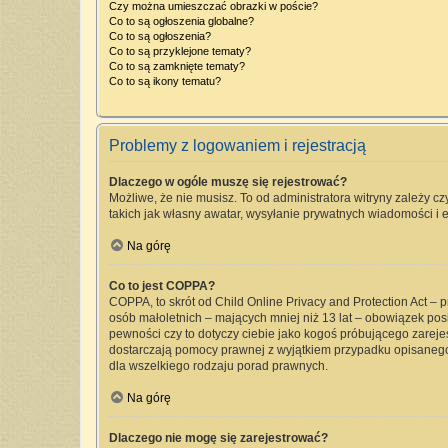
Czy można umieszczać obrazki w poście?
Co to są ogłoszenia globalne?
Co to są ogłoszenia?
Co to są przyklejone tematy?
Co to są zamknięte tematy?
Co to są ikony tematu?
Problemy z logowaniem i rejestracją
Dlaczego w ogóle muszę się rejestrować?
Możliwe, że nie musisz. To od administratora witryny zależy cz
takich jak własny awatar, wysyłanie prywatnych wiadomości i e
Na górę
Co to jest COPPA?
COPPA, to skrót od Child Online Privacy and Protection Act –
osób małoletnich – mających mniej niż 13 lat – obowiązek pos
pewności czy to dotyczy ciebie jako kogoś próbującego zarejest
dostarczają pomocy prawnej z wyjątkiem przypadku opisanego
dla wszelkiego rodzaju porad prawnych.
Na górę
Dlaczego nie mogę się zarejestrować?