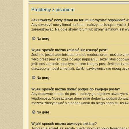
Problemy z pisaniem
Jak utworzyć nowy temat na forum lub wysłać odpowiedź w
Aby utworzyć nowy temat na forum, należy nacisnąć przycisk 
zarejestrować. Na dole strony forum lub strony tematów jest 
Na górę
W jaki sposób można zmienić lub usunąć post?
Jeśli nie jesteś administratorem lub moderatorem, możesz zmi
tylko przez pewien czas po jego napisaniu. Jeżeli ktoś odpowied
jeśli ktoś zamieścił pod tym postem kolejny post. Jeśli post zm
dlaczego ten post zmieniali. Zwykli użytkownicy nie mogą usu
Na górę
W jaki sposób można dodać podpis do swojego posta?
Aby dodawać podpis do posta, należy go najpierw utworzyć w
wiadomości. Możesz także domyślnie dodawać podpis do wszyst
możesz zdecydować o niedodawaniu do niego podpisu, usuwa
Na górę
W jaki sposób można utworzyć ankietę?
Tworzenie ankiet jest proste. Kiedy tworzysz nowy temat bądź 