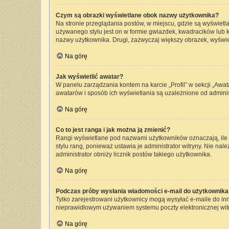
Czym są obrazki wyświetlane obok nazwy użytkownika?
Na stronie przeglądania postów, w miejscu, gdzie są wyświetl
używanego stylu jest on w formie gwiazdek, kwadracików lub kr
nazwy użytkownika. Drugi, zazwyczaj większy obrazek, wyświet
Na górę
Jak wyświetlić awatar?
W panelu zarządzania kontem na karcie „Profil” w sekcji „Awat
awatarów i sposób ich wyświetlania są uzależnione od administ
Na górę
Co to jest ranga i jak można ją zmienić?
Rangi wyświetlane pod nazwami użytkowników oznaczają, ile p
stylu rang, ponieważ ustawia je administrator witryny. Nie nale
administrator obniży licznik postów takiego użytkownika.
Na górę
Podczas próby wysłania wiadomości e-mail do użytkownika 
Tylko zarejestrowani użytkownicy mogą wysyłać e-maile do inny
nieprawidłowym używaniem systemu poczty elektronicznej wi
Na górę