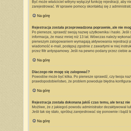
Być może właściciel witryny wyłączył funkcję rejestracji, aby 
zarejestrować. W sprawie pomocy skontaktuj się z administrato
Na górę
Rejestracja została przeprowadzona poprawnie, ale nie mog
Po pierwsze, sprawdź swoją nazwę użytkownika i hasło. Jeśli 
informacja, że masz mniej niż 13 lat. Wówczas należy wykonać 
pierwszym zalogowaniem wymagają aktywowania rejestracji przez
wiadomość e-mail, postępuj zgodnie z zawartymi w niej instru
przez filtr antyspamowy. Jeśli na pewno podany przez ciebie a
Na górę
Dlaczego nie mogę się zalogować?
Powodów może być kilka. Po pierwsze sprawdź, czy twoja nazwa 
prawdopodobieństwo, że problem powoduje błędna konfiguracja 
Na górę
Rejestracja została dokonana jakiś czas temu, ale teraz ni
Możliwe, że z jakiegoś powodu administrator dezaktywował lub 
Jeśli tak się stało, spróbuj zarejestrować się ponownie i bą
Na górę