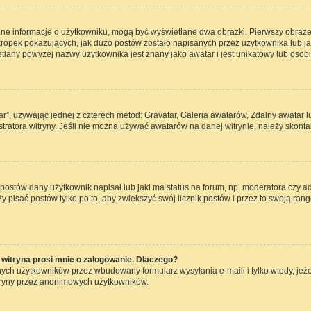
ane informacje o użytkowniku, mogą być wyświetlane dwa obrazki. Pierwszy obraze
opek pokazujących, jak dużo postów zostało napisanych przez użytkownika lub jaki j
lany powyżej nazwy użytkownika jest znany jako awatar i jest unikatowy lub osob
ar”, używając jednej z czterech metod: Gravatar, Galeria awatarów, Zdalny awatar 
ratora witryny. Jeśli nie można używać awatarów na danej witrynie, należy skontak
ostów dany użytkownik napisał lub jaki ma status na forum, np. moderatora czy a
ży pisać postów tylko po to, aby zwiększyć swój licznik postów i przez to swoją rang
witryna prosi mnie o zalogowanie. Dlaczego?
ch użytkowników przez wbudowany formularz wysyłania e-maili i tylko wtedy, jeżel
tryny przez anonimowych użytkowników.