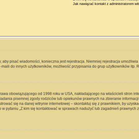
Jak nawiązać kontakt z administratorem wi
y, aby pisać wiadomości, konieczna jest rejestracja. Niemniej rejestracja umożliwi
-maili do innych użytkowników, możliwość przypisania do grup użytkowników itp. Re
 prawa obowiązującego od 1998 roku w USA, nakładającego na właścicieli stron int
iadania pisemnej zgody rodziców lub opiekunów prawnych na zbieranie informacji 
rować się na danej witrynie internetowej – skontaktuj się z prawnikiem, by uzyskać
 w pytaniu „Z kim się kontaktować w sprawach nadużyć lub zagadnień prawnych zw