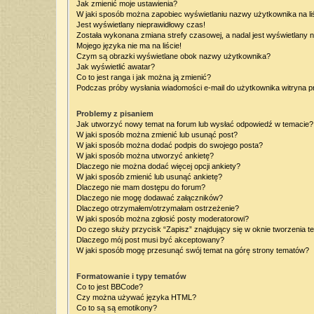
Jak zmienić moje ustawienia?
W jaki sposób można zapobiec wyświetlaniu nazwy użytkownika na l
Jest wyświetlany nieprawidłowy czas!
Została wykonana zmiana strefy czasowej, a nadal jest wyświetlany 
Mojego języka nie ma na liście!
Czym są obrazki wyświetlane obok nazwy użytkownika?
Jak wyświetlić awatar?
Co to jest ranga i jak można ją zmienić?
Podczas próby wysłania wiadomości e-mail do użytkownika witryna p
Problemy z pisaniem
Jak utworzyć nowy temat na forum lub wysłać odpowiedź w temacie?
W jaki sposób można zmienić lub usunąć post?
W jaki sposób można dodać podpis do swojego posta?
W jaki sposób można utworzyć ankietę?
Dlaczego nie można dodać więcej opcji ankiety?
W jaki sposób zmienić lub usunąć ankietę?
Dlaczego nie mam dostępu do forum?
Dlaczego nie mogę dodawać załączników?
Dlaczego otrzymałem/otrzymałam ostrzeżenie?
W jaki sposób można zgłosić posty moderatorowi?
Do czego służy przycisk “Zapisz” znajdujący się w oknie tworzenia t
Dlaczego mój post musi być akceptowany?
W jaki sposób mogę przesunąć swój temat na górę strony tematów?
Formatowanie i typy tematów
Co to jest BBCode?
Czy można używać języka HTML?
Co to są są emotikony?