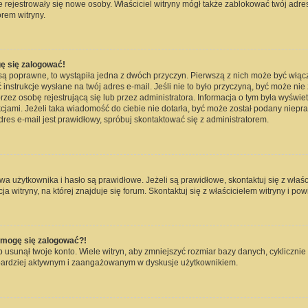
nie rejestrowały się nowe osoby. Właściciel witryny mógł także zablokować twój adre
rem witryny.
ę się zalogować!
są poprawne, to wystąpiła jedna z dwóch przyczyn. Pierwszą z nich może być włąc
instrukcje wysłane na twój adres e-mail. Jeśli nie to było przyczyną, być może nie
 osobę rejestrującą się lub przez administratora. Informacja o tym była wyświetlo
kcjami. Jeżeli taka wiadomość do ciebie nie dotarła, być może został podany niep
dres e-mail jest prawidłowy, spróbuj skontaktować się z administratorem.
użytkownika i hasło są prawidłowe. Jeżeli są prawidłowe, skontaktuj się z właścici
witryny, na której znajduje się forum. Skontaktuj się z właścicielem witryny i po
e mogę się zalogować?!
usunął twoje konto. Wiele witryn, aby zmniejszyć rozmiar bazy danych, cyklicznie 
dź bardziej aktywnym i zaangażowanym w dyskusje użytkownikiem.