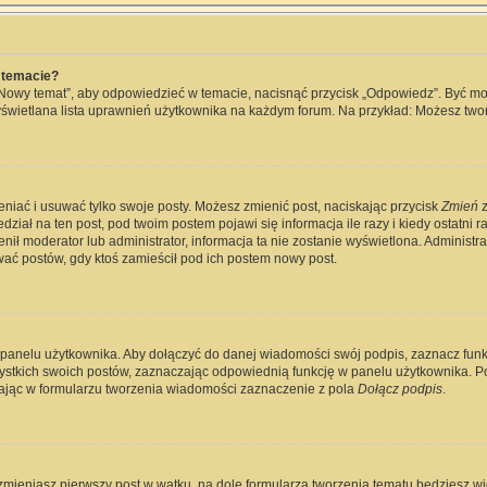
 temacie?
„Nowy temat”, aby odpowiedzieć w temacie, nacisnąć przycisk „Odpowiedz”. Być m
wyświetlana lista uprawnień użytkownika na każdym forum. Na przykład: Możesz two
eniać i usuwać tylko swoje posty. Możesz zmienić post, naciskając przycisk
Zmień
z
ział na ten post, pod twoim postem pojawi się informacja ile razy i kiedy ostatni raz
ienił moderator lub administrator, informacja ta nie zostanie wyświetlona. Administ
wać postów, gdy ktoś zamieścił pod ich postem nowy post.
 panelu użytkownika. Aby dołączyć do danej wiadomości swój podpis, zaznacz fun
kich swoich postów, zaznaczając odpowiednią funkcję w panelu użytkownika. Po u
jąc w formularzu tworzenia wiadomości zaznaczenie z pola
Dołącz podpis
.
zmieniasz pierwszy post w wątku, na dole formularza tworzenia tematu będziesz widz