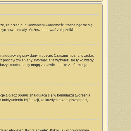
oże, że przed publikowaniem wiadomości trzeba będzie się
rzyć nowe tematy, Możesz dodawać załączniki itp.
najdujący się przy danym poście. Czasami można to zrobić
 post był zmieniany. Informacja ta wyświetli się tylko wtedy,
ratorzy i moderatorzy mogą zostawić notatkę z informacją,
kcję
Dołącz podpis
znajdującą się w formularzu tworzenia
aktywnieniu tej funkcji, za każdym razem pisząc post,
ieć etykietę “Utwórz ankietę”. Kliknij ją i w otworzonym