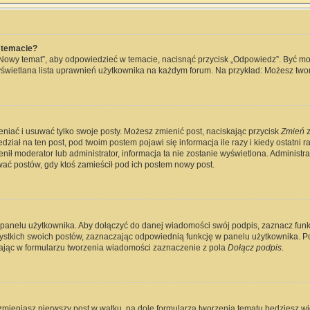
 temacie?
„Nowy temat”, aby odpowiedzieć w temacie, nacisnąć przycisk „Odpowiedz”. Być m
wyświetlana lista uprawnień użytkownika na każdym forum. Na przykład: Możesz two
eniać i usuwać tylko swoje posty. Możesz zmienić post, naciskając przycisk
Zmień
z
ział na ten post, pod twoim postem pojawi się informacja ile razy i kiedy ostatni raz
ienił moderator lub administrator, informacja ta nie zostanie wyświetlona. Administ
wać postów, gdy ktoś zamieścił pod ich postem nowy post.
 panelu użytkownika. Aby dołączyć do danej wiadomości swój podpis, zaznacz fun
kich swoich postów, zaznaczając odpowiednią funkcję w panelu użytkownika. Po u
jąc w formularzu tworzenia wiadomości zaznaczenie z pola
Dołącz podpis
.
zmieniasz pierwszy post w wątku, na dole formularza tworzenia tematu będziesz widz