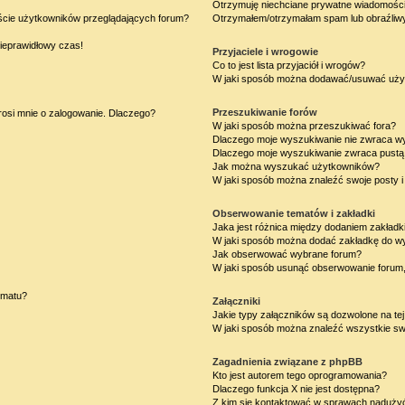
Otrzymuję niechciane prywatne wiadomości
iście użytkowników przeglądających forum?
Otrzymałem/otrzymałam spam lub obraźliwy 
nieprawidłowy czas!
Przyjaciele i wrogowie
Co to jest lista przyjaciół i wrogów?
W jaki sposób można dodawać/usuwać użytk
Przeszukiwanie forów
rosi mnie o zalogowanie. Dlaczego?
W jaki sposób można przeszukiwać fora?
Dlaczego moje wyszukiwanie nie zwraca w
Dlaczego moje wyszukiwanie zwraca pustą 
Jak można wyszukać użytkowników?
W jaki sposób można znaleźć swoje posty i
Obserwowanie tematów i zakładki
Jaka jest różnica między dodaniem zakład
W jaki sposób można dodać zakładkę do w
Jak obserwować wybrane forum?
W jaki sposób usunąć obserwowanie forum
ematu?
Załączniki
Jakie typy załączników są dozwolone na tej
W jaki sposób można znaleźć wszystkie swo
Zagadnienia związane z phpBB
Kto jest autorem tego oprogramowania?
Dlaczego funkcja X nie jest dostępna?
Z kim się kontaktować w sprawach nadużyć