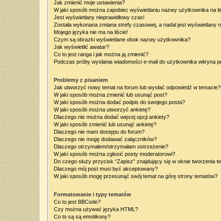
Jak zmienić moje ustawienia?
W jaki sposób można zapobiec wyświetlaniu nazwy użytkownika na l
Jest wyświetlany nieprawidłowy czas!
Została wykonana zmiana strefy czasowej, a nadal jest wyświetlany 
Mojego języka nie ma na liście!
Czym są obrazki wyświetlane obok nazwy użytkownika?
Jak wyświetlić awatar?
Co to jest ranga i jak można ją zmienić?
Podczas próby wysłania wiadomości e-mail do użytkownika witryna p
Problemy z pisaniem
Jak utworzyć nowy temat na forum lub wysłać odpowiedź w temacie?
W jaki sposób można zmienić lub usunąć post?
W jaki sposób można dodać podpis do swojego posta?
W jaki sposób można utworzyć ankietę?
Dlaczego nie można dodać więcej opcji ankiety?
W jaki sposób zmienić lub usunąć ankietę?
Dlaczego nie mam dostępu do forum?
Dlaczego nie mogę dodawać załączników?
Dlaczego otrzymałem/otrzymałam ostrzeżenie?
W jaki sposób można zgłosić posty moderatorowi?
Do czego służy przycisk “Zapisz” znajdujący się w oknie tworzenia t
Dlaczego mój post musi być akceptowany?
W jaki sposób mogę przesunąć swój temat na górę strony tematów?
Formatowanie i typy tematów
Co to jest BBCode?
Czy można używać języka HTML?
Co to są są emotikony?