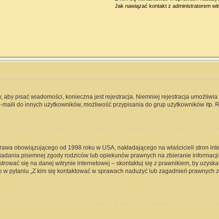
Jak nawiązać kontakt z administratorem wi
y, aby pisać wiadomości, konieczna jest rejestracja. Niemniej rejestracja umożliwi
-maili do innych użytkowników, możliwość przypisania do grup użytkowników itp. Re
 prawa obowiązującego od 1998 roku w USA, nakładającego na właścicieli stron int
iadania pisemnej zgody rodziców lub opiekunów prawnych na zbieranie informacji 
rować się na danej witrynie internetowej – skontaktuj się z prawnikiem, by uzyskać
 w pytaniu „Z kim się kontaktować w sprawach nadużyć lub zagadnień prawnych zw