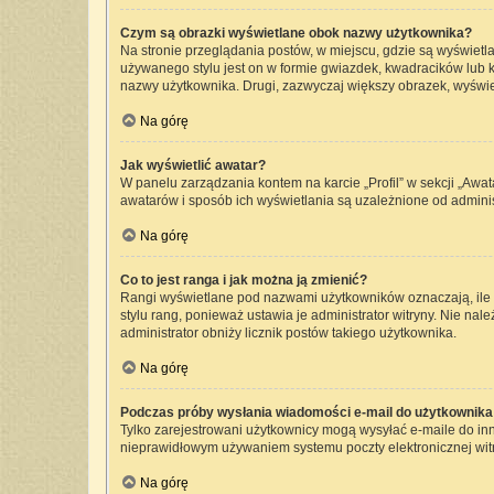
Czym są obrazki wyświetlane obok nazwy użytkownika?
Na stronie przeglądania postów, w miejscu, gdzie są wyświetl
używanego stylu jest on w formie gwiazdek, kwadracików lub kr
nazwy użytkownika. Drugi, zazwyczaj większy obrazek, wyświet
Na górę
Jak wyświetlić awatar?
W panelu zarządzania kontem na karcie „Profil” w sekcji „Awat
awatarów i sposób ich wyświetlania są uzależnione od administ
Na górę
Co to jest ranga i jak można ją zmienić?
Rangi wyświetlane pod nazwami użytkowników oznaczają, ile p
stylu rang, ponieważ ustawia je administrator witryny. Nie nale
administrator obniży licznik postów takiego użytkownika.
Na górę
Podczas próby wysłania wiadomości e-mail do użytkownika 
Tylko zarejestrowani użytkownicy mogą wysyłać e-maile do inny
nieprawidłowym używaniem systemu poczty elektronicznej wi
Na górę