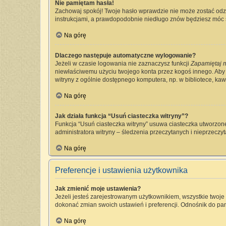
Nie pamiętam hasła!
Zachowaj spokój! Twoje hasło wprawdzie nie może zostać odzy
instrukcjami, a prawdopodobnie niedługo znów będziesz móc 
Na górę
Dlaczego następuje automatyczne wylogowanie?
Jeżeli w czasie logowania nie zaznaczysz funkcji
Zapamiętaj 
niewłaściwemu użyciu twojego konta przez kogoś innego. Ab
witryny z ogólnie dostępnego komputera, np. w bibliotece, kawia
Na górę
Jak działa funkcja “Usuń ciasteczka witryny”?
Funkcja “Usuń ciasteczka witryny” usuwa ciasteczka utworzone
administratora witryny – śledzenia przeczytanych i nieprzec
Na górę
Preferencje i ustawienia użytkownika
Jak zmienić moje ustawienia?
Jeżeli jesteś zarejestrowanym użytkownikiem, wszystkie twoj
dokonać zmian swoich ustawień i preferencji. Odnośnik do pan
Na górę