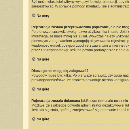
Być może właściciel witryny wyłączył funkcję rejestracji, aby 
zarejestrować. W sprawie pomocy skontaktuj się z administrato
Na górę
Rejestracja została przeprowadzona poprawnie, ale nie mog
Po pierwsze, sprawdź swoją nazwę użytkownika i hasło. Jeśli 
informacja, że masz mniej niż 13 lat. Wówczas należy wykonać 
pierwszym zalogowaniem wymagają aktywowania rejestracji przez
wiadomość e-mail, postępuj zgodnie z zawartymi w niej instru
przez filtr antyspamowy. Jeśli na pewno podany przez ciebie a
Na górę
Dlaczego nie mogę się zalogować?
Powodów może być kilka. Po pierwsze sprawdź, czy twoja nazwa 
prawdopodobieństwo, że problem powoduje błędna konfiguracja 
Na górę
Rejestracja została dokonana jakiś czas temu, ale teraz ni
Możliwe, że z jakiegoś powodu administrator dezaktywował lub 
Jeśli tak się stało, spróbuj zarejestrować się ponownie i bą
Na górę