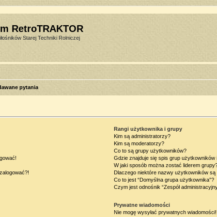
um RetroTRAKTOR
łośników Starej Techniki Rolniczej
dawane pytania
Rangi użytkownika i grupy
Kim są administratorzy?
Kim są moderatorzy?
Co to są grupy użytkowników?
ogować!
Gdzie znajduje się spis grup użytkowników
W jaki sposób można zostać liderem grupy
ę zalogować?!
Dlaczego niektóre nazwy użytkowników są 
Co to jest “Domyślna grupa użytkownika”?
Czym jest odnośnik “Zespół administracyjn
Prywatne wiadomości
Nie mogę wysyłać prywatnych wiadomości!