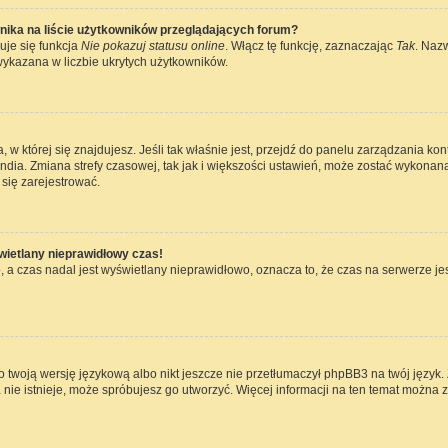
nika na liście użytkowników przeglądających forum?
uje się funkcja
Nie pokazuj statusu online
. Włącz tę funkcję, zaznaczając
Tak
. Naz
wykazana w liczbie ukrytych użytkowników.
ta, w której się znajdujesz. Jeśli tak właśnie jest, przejdź do panelu zarządzania k
dia. Zmiana strefy czasowej, tak jak i większości ustawień, może zostać wykonana
się zarejestrować.
wietlany nieprawidłowy czas!
 a czas nadal jest wyświetlany nieprawidłowo, oznacza to, że czas na serwerze jes
 twoją wersję językową albo nikt jeszcze nie przetłumaczył phpBB3 na twój język. 
a nie istnieje, może spróbujesz go utworzyć. Więcej informacji na ten temat można 