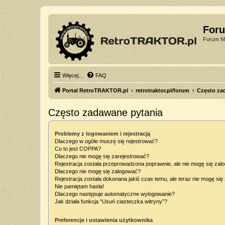
For
Forum Mi
Więcej…
FAQ
Portal RetroTRAKTOR.pl
retrotraktor.pl/forum
Często za
Często zadawane pytania
Problemy z logowaniem i rejestracją
Dlaczego w ogóle muszę się rejestrować?
Co to jest COPPA?
Dlaczego nie mogę się zarejestrować?
Rejestracja została przeprowadzona poprawnie, ale nie mogę się zal
Dlaczego nie mogę się zalogować?
Rejestracja została dokonana jakiś czas temu, ale teraz nie mogę si
Nie pamiętam hasła!
Dlaczego następuje automatyczne wylogowanie?
Jak działa funkcja “Usuń ciasteczka witryny”?
Preferencje i ustawienia użytkownika