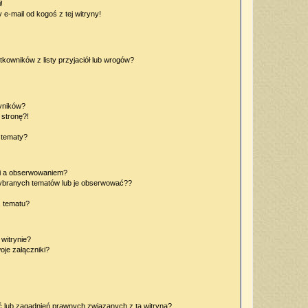
!
e-mail od kogoś z tej witryny!
owników z listy przyjaciół lub wrogów?
yników?
stronę?!
 tematy?
ki a obserwowaniem?
ybranych tematów lub je obserwować??
, tematu?
 witrynie?
je załączniki?
 lub zagadnień prawnych związanych z tą witryną?