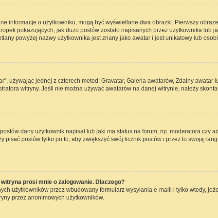
ane informacje o użytkowniku, mogą być wyświetlane dwa obrazki. Pierwszy obraze
opek pokazujących, jak dużo postów zostało napisanych przez użytkownika lub jaki j
lany powyżej nazwy użytkownika jest znany jako awatar i jest unikatowy lub osob
ar”, używając jednej z czterech metod: Gravatar, Galeria awatarów, Zdalny awatar 
ratora witryny. Jeśli nie można używać awatarów na danej witrynie, należy skontak
ostów dany użytkownik napisał lub jaki ma status na forum, np. moderatora czy a
ży pisać postów tylko po to, aby zwiększyć swój licznik postów i przez to swoją rang
witryna prosi mnie o zalogowanie. Dlaczego?
ch użytkowników przez wbudowany formularz wysyłania e-maili i tylko wtedy, jeżel
tryny przez anonimowych użytkowników.