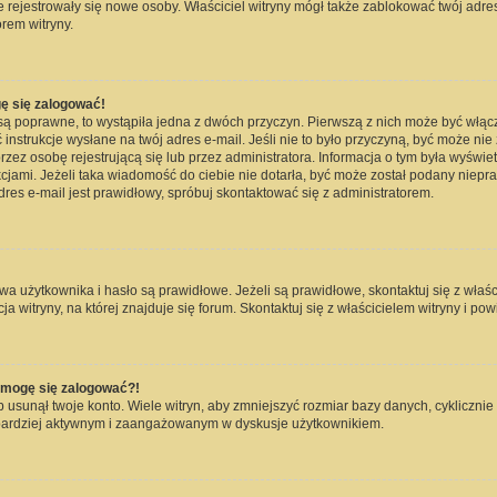
nie rejestrowały się nowe osoby. Właściciel witryny mógł także zablokować twój adre
rem witryny.
ę się zalogować!
są poprawne, to wystąpiła jedna z dwóch przyczyn. Pierwszą z nich może być włąc
instrukcje wysłane na twój adres e-mail. Jeśli nie to było przyczyną, być może nie
 osobę rejestrującą się lub przez administratora. Informacja o tym była wyświetlo
kcjami. Jeżeli taka wiadomość do ciebie nie dotarła, być może został podany niep
dres e-mail jest prawidłowy, spróbuj skontaktować się z administratorem.
użytkownika i hasło są prawidłowe. Jeżeli są prawidłowe, skontaktuj się z właścici
witryny, na której znajduje się forum. Skontaktuj się z właścicielem witryny i po
e mogę się zalogować?!
usunął twoje konto. Wiele witryn, aby zmniejszyć rozmiar bazy danych, cyklicznie 
dź bardziej aktywnym i zaangażowanym w dyskusje użytkownikiem.