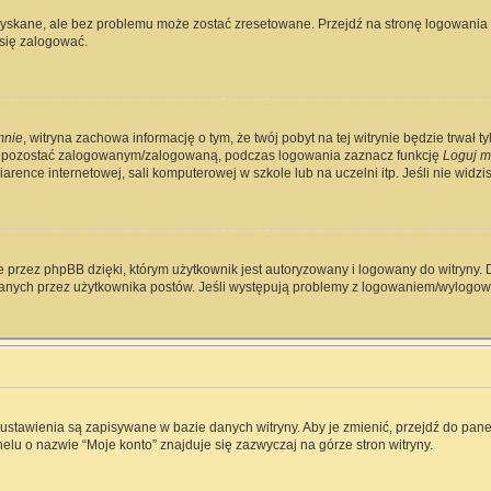
skane, ale bez problemu może zostać zresetowane. Przejdź na stronę logowania i 
się zalogować.
mnie
, witryna zachowa informację o tym, że twój pobyt na tej witrynie będzie trwał 
y pozostać zalogowanym/zalogowaną, podczas logowania zaznacz funkcję
Loguj m
rence internetowej, sali komputerowej w szkole lub na uczelni itp. Jeśli nie widzisz 
 przez phpBB dzięki, którym użytkownik jest autoryzowany i logowany do witryny. D
zytanych przez użytkownika postów. Jeśli występują problemy z logowaniem/wylog
e ustawienia są zapisywane w bazie danych witryny. Aby je zmienić, przejdź do p
elu o nazwie “Moje konto” znajduje się zazwyczaj na górze stron witryny.