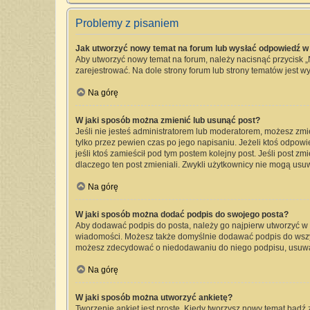
Problemy z pisaniem
Jak utworzyć nowy temat na forum lub wysłać odpowiedź w
Aby utworzyć nowy temat na forum, należy nacisnąć przycisk 
zarejestrować. Na dole strony forum lub strony tematów jest 
Na górę
W jaki sposób można zmienić lub usunąć post?
Jeśli nie jesteś administratorem lub moderatorem, możesz zmi
tylko przez pewien czas po jego napisaniu. Jeżeli ktoś odpowied
jeśli ktoś zamieścił pod tym postem kolejny post. Jeśli post zm
dlaczego ten post zmieniali. Zwykli użytkownicy nie mogą usu
Na górę
W jaki sposób można dodać podpis do swojego posta?
Aby dodawać podpis do posta, należy go najpierw utworzyć w
wiadomości. Możesz także domyślnie dodawać podpis do wszyst
możesz zdecydować o niedodawaniu do niego podpisu, usuwa
Na górę
W jaki sposób można utworzyć ankietę?
Tworzenie ankiet jest proste. Kiedy tworzysz nowy temat bądź 