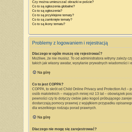
Czy można umieszczać obrazki w poście?
Co to są ogłoszenia globalne?
Co to są ogłoszenia?
Co to są przyklejone tematy?
Co to są zamknięte tematy?
Co to są ikony tematu?
Problemy z logowaniem i rejestracją
Dlaczego w ogóle muszę się rejestrować?
Możliwe, że nie musisz. To od administratora witryny zależy cz
takich jak własny awatar, wysyłanie prywatnych wiadomości i e
Na górę
Co to jest COPPA?
COPPA, to skrót od Child Online Privacy and Protection Act –
osób małoletnich – mających mniej niż 13 lat – obowiązek pos
pewności czy to dotyczy ciebie jako kogoś próbującego zarejest
dostarczają pomocy prawnej z wyjątkiem przypadku opisanego
dla wszelkiego rodzaju porad prawnych.
Na górę
Dlaczego nie mogę się zarejestrować?