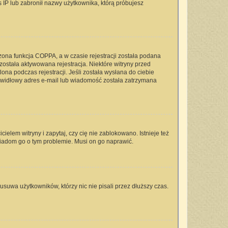
s IP lub zabronił nazwy użytkownika, którą próbujesz
zona funkcja COPPA, a w czasie rejestracji została podana
 została aktywowana rejestracja. Niektóre witryny przed
na podczas rejestracji. Jeśli została wysłana do ciebie
rawidłowy adres e-mail lub wiadomość została zatrzymana
elem witryny i zapytaj, czy cię nie zablokowano. Istnieje też
wiadom go o tym problemie. Musi on go naprawić.
usuwa użytkowników, którzy nic nie pisali przez dłuższy czas.