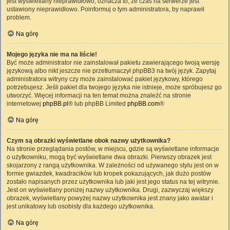
jest wyświetlany nieprawidłowo, oznacza to, że czas na serwerze jest
ustawiony nieprawidłowo. Poinformuj o tym administratora, by naprawił
problem.
Na górę
Mojego języka nie ma na liście!
Być może administrator nie zainstalował pakietu zawierającego twoją wersję
językową albo nikt jeszcze nie przetłumaczył phpBB3 na twój język. Zapytaj
administratora witryny czy może zainstalować pakiet językowy, którego
potrzebujesz. Jeśli pakiet dla twojego języka nie istnieje, może spróbujesz go
utworzyć. Więcej informacji na ten temat można znaleźć na stronie
internetowej
phpBB.pl
® lub phpBB Limited
phpBB.com
®
Na górę
Czym są obrazki wyświetlane obok nazwy użytkownika?
Na stronie przeglądania postów, w miejscu, gdzie są wyświetlane informacje
o użytkowniku, mogą być wyświetlane dwa obrazki. Pierwszy obrazek jest
skojarzony z rangą użytkownika. W zależności od używanego stylu jest on w
formie gwiazdek, kwadracików lub kropek pokazujących, jak dużo postów
zostało napisanych przez użytkownika lub jaki jest jego status na tej witrynie.
Jest on wyświetlany poniżej nazwy użytkownika. Drugi, zazwyczaj większy
obrazek, wyświetlany powyżej nazwy użytkownika jest znany jako awatar i
jest unikatowy lub osobisty dla każdego użytkownika.
Na górę