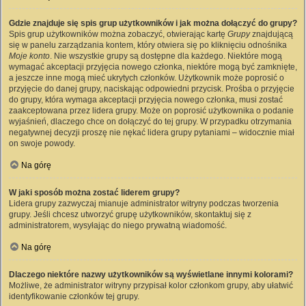
Gdzie znajduje się spis grup użytkowników i jak można dołączyć do grupy?
Spis grup użytkowników można zobaczyć, otwierając kartę
Grupy
znajdującą
się w panelu zarządzania kontem, który otwiera się po kliknięciu odnośnika
Moje konto
. Nie wszystkie grupy są dostępne dla każdego. Niektóre mogą
wymagać akceptacji przyjęcia nowego członka, niektóre mogą być zamknięte,
a jeszcze inne mogą mieć ukrytych członków. Użytkownik może poprosić o
przyjęcie do danej grupy, naciskając odpowiedni przycisk. Prośba o przyjęcie
do grupy, która wymaga akceptacji przyjęcia nowego członka, musi zostać
zaakceptowana przez lidera grupy. Może on poprosić użytkownika o podanie
wyjaśnień, dlaczego chce on dołączyć do tej grupy. W przypadku otrzymania
negatywnej decyzji proszę nie nękać lidera grupy pytaniami – widocznie miał
on swoje powody.
Na górę
W jaki sposób można zostać liderem grupy?
Lidera grupy zazwyczaj mianuje administrator witryny podczas tworzenia
grupy. Jeśli chcesz utworzyć grupę użytkowników, skontaktuj się z
administratorem, wysyłając do niego prywatną wiadomość.
Na górę
Dlaczego niektóre nazwy użytkowników są wyświetlane innymi kolorami?
Możliwe, że administrator witryny przypisał kolor członkom grupy, aby ułatwić
identyfikowanie członków tej grupy.