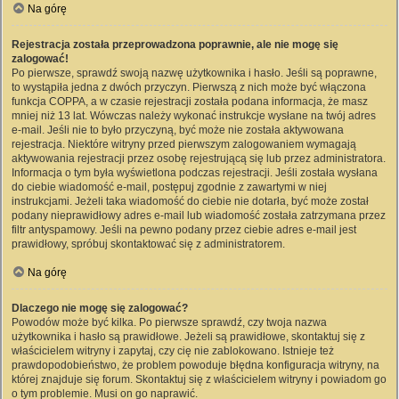
Na górę
Rejestracja została przeprowadzona poprawnie, ale nie mogę się
zalogować!
Po pierwsze, sprawdź swoją nazwę użytkownika i hasło. Jeśli są poprawne,
to wystąpiła jedna z dwóch przyczyn. Pierwszą z nich może być włączona
funkcja COPPA, a w czasie rejestracji została podana informacja, że masz
mniej niż 13 lat. Wówczas należy wykonać instrukcje wysłane na twój adres
e-mail. Jeśli nie to było przyczyną, być może nie została aktywowana
rejestracja. Niektóre witryny przed pierwszym zalogowaniem wymagają
aktywowania rejestracji przez osobę rejestrującą się lub przez administratora.
Informacja o tym była wyświetlona podczas rejestracji. Jeśli została wysłana
do ciebie wiadomość e-mail, postępuj zgodnie z zawartymi w niej
instrukcjami. Jeżeli taka wiadomość do ciebie nie dotarła, być może został
podany nieprawidłowy adres e-mail lub wiadomość została zatrzymana przez
filtr antyspamowy. Jeśli na pewno podany przez ciebie adres e-mail jest
prawidłowy, spróbuj skontaktować się z administratorem.
Na górę
Dlaczego nie mogę się zalogować?
Powodów może być kilka. Po pierwsze sprawdź, czy twoja nazwa
użytkownika i hasło są prawidłowe. Jeżeli są prawidłowe, skontaktuj się z
właścicielem witryny i zapytaj, czy cię nie zablokowano. Istnieje też
prawdopodobieństwo, że problem powoduje błędna konfiguracja witryny, na
której znajduje się forum. Skontaktuj się z właścicielem witryny i powiadom go
o tym problemie. Musi on go naprawić.