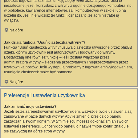
podczas logowania zaznacz funkcję
Loguj mnie automatycznie
. Jest to
niezalecane, jeżeli korzystasz z witryny z ogólnie dostępnego komputera, np.
w bibliotece, kawiarence internetowej, sali komputerowej w szkole lub na
uczelni itp. Jeśli nie widzisz tej funkcji, oznacza to, że administrator ją
wyłączył.
Na górę
Jak działa funkcja “Usuń ciasteczka witryny”?
Funkcja “Usuń ciasteczka witryny” usuwa ciasteczka utworzone przez phpBB
dzięki, którym użytkownik jest autoryzowany i logowany do witryny.
Dostarczają one również funkcję – jeśli została włączona przez
administratora witryny – śledzenia przeczytanych i nieprzeczytanych przez
użytkownika postów. Jeśli występują problemy z logowaniem/wylogowaniem,
usunięcie ciasteczek może być pomocne.
Na górę
Preferencje i ustawienia użytkownika
Jak zmienić moje ustawienia?
Jeżeli jesteś zarejestrowanym użytkownikiem, wszystkie twoje ustawienia są
zapisywane w bazie danych witryny. Aby je zmienić, przejdź do panelu
zarządzania swoim kontem. W tym miejscu możesz dokonać zmian swoich
ustawień i preferencji. Odnośnik do panelu o nazwie “Moje konto” znajduje
się zazwyczaj na górze stron witryny.