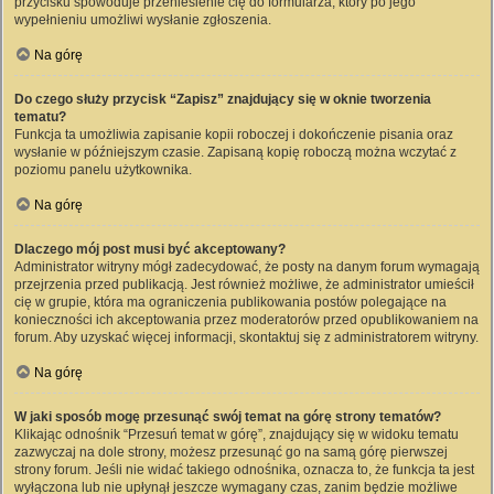
przycisku spowoduje przeniesienie cię do formularza, który po jego
wypełnieniu umożliwi wysłanie zgłoszenia.
Na górę
Do czego służy przycisk “Zapisz” znajdujący się w oknie tworzenia
tematu?
Funkcja ta umożliwia zapisanie kopii roboczej i dokończenie pisania oraz
wysłanie w późniejszym czasie. Zapisaną kopię roboczą można wczytać z
poziomu panelu użytkownika.
Na górę
Dlaczego mój post musi być akceptowany?
Administrator witryny mógł zadecydować, że posty na danym forum wymagają
przejrzenia przed publikacją. Jest również możliwe, że administrator umieścił
cię w grupie, która ma ograniczenia publikowania postów polegające na
konieczności ich akceptowania przez moderatorów przed opublikowaniem na
forum. Aby uzyskać więcej informacji, skontaktuj się z administratorem witryny.
Na górę
W jaki sposób mogę przesunąć swój temat na górę strony tematów?
Klikając odnośnik “Przesuń temat w górę”, znajdujący się w widoku tematu
zazwyczaj na dole strony, możesz przesunąć go na samą górę pierwszej
strony forum. Jeśli nie widać takiego odnośnika, oznacza to, że funkcja ta jest
wyłączona lub nie upłynął jeszcze wymagany czas, zanim będzie możliwe