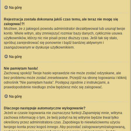
Na górę
Rejestracja została dokonana jakiś czas temu, ale teraz nie mogę się
zalogować?!
Możliwe, że z jakiegoś powodu administrator dezaktywował lub usunął twoje
konto. Wiele witryn, aby zmniejszyć rozmiar bazy danych, cyklicznie usuwa
użytkowników, którzy nic nie pisali przez dłuższy czas. Jeśli tak się stało,
spróbuj zarejestrować się ponownie i bądź bardziej aktywnym i
zaangażowanym w dyskusje użytkownikiem.
Na górę
Nie pamiętam hasła!
Zachowaj spokój! Twoje hasło wprawdzie nie może zostać odzyskane, ale
bez problemu może zostać zresetowane. Przejdź na stronę logowania i kliknij
odnośnik “Nie pamiętam hasła”. Postępuj zgodnie z instrukcjami, a
prawdopodobnie niedługo znów będziesz móc się zalogować.
Na górę
Dlaczego następuje automatyczne wylogowanie?
Jeżeli w czasie logowania nie zaznaczysz funkcji
Zapamiętaj mnie
, witryna
zachowa informację o tym, że twój pobyt na tej witrynie będzie trwał tylko
określony przez administratora czas. Zapobiega to niewłaściwemu użyciu
twojego konta przez kogoś innego. Aby pozostać zalogowanym/zalogowaną,