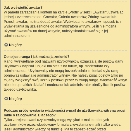
Jak wyświetlić awatar?
W panelu zarządzania kontem na karcie „Profil” w sekcji „Awatar”, używając
jednej z czterech metod: Gravatar, Galeria awatarów, Zdalny awatar lub
Prześlij awatar, można dodać awatar. Wyświetlanie awatarów i sposób ich
wyświetlania są uzależnione od administratora witryny. Jeśli nie można
używać awatarów na danej witrynie, należy skontaktować się z jej
administratorem.
Na górę
Co to jest ranga i jak można ją zmienić?
Rangi wyświetlane pod nazwami użytkowników oznaczają, ile postów dany
użytkownik napisał lub jaki ma status na forum, np. moderatora czy
administratora. Użytkownicy nie mogą bezpośrednio zmieniać stylu rang,
ponieważ ustawia je administrator witryny. Nie należy pisać postów tylko po
to, aby zwiększyć swój licznik postów i przez to swoją rangę. Większość witryn
nie toleruje takich działań i moderator lub administrator obniży licznik postów
takiego użytkownika.
Na górę
Podczas próby wysłania wiadomości e-mail do użytkownika witryna prosi
mnie o zalogowanie. Dlaczego?
Tylko zarejestrowani użytkownicy mogą wysyłać e-maile do innych
użytkowników przez wbudowany formularz wysyłania e-maili i tylko wtedy,
jeżeli administrator włączył tę funkcję. Ma to zabezpieczać przed