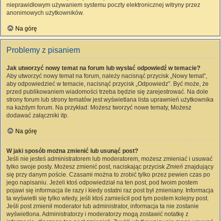
nieprawidłowym używaniem systemu poczty elektronicznej witryny przez
anonimowych użytkowników.
Na górę
Problemy z pisaniem
Jak utworzyć nowy temat na forum lub wysłać odpowiedź w temacie?
Aby utworzyć nowy temat na forum, należy nacisnąć przycisk „Nowy temat”,
aby odpowiedzieć w temacie, nacisnąć przycisk „Odpowiedz”. Być może, że
przed publikowaniem wiadomości trzeba będzie się zarejestrować. Na dole
strony forum lub strony tematów jest wyświetlana lista uprawnień użytkownika
na każdym forum. Na przykład: Możesz tworzyć nowe tematy, Możesz
dodawać załączniki itp.
Na górę
W jaki sposób można zmienić lub usunąć post?
Jeśli nie jesteś administratorem lub moderatorem, możesz zmieniać i usuwać
tylko swoje posty. Możesz zmienić post, naciskając przycisk
Zmień
znajdujący
się przy danym poście. Czasami można to zrobić tylko przez pewien czas po
jego napisaniu. Jeżeli ktoś odpowiedział na ten post, pod twoim postem
pojawi się informacja ile razy i kiedy ostatni raz post był zmieniany. Informacja
ta wyświetli się tylko wtedy, jeśli ktoś zamieścił pod tym postem kolejny post.
Jeśli post zmienił moderator lub administrator, informacja ta nie zostanie
wyświetlona. Administratorzy i moderatorzy mogą zostawić notatkę z