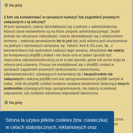
Na górę
Z kim się kontaktować w sprawach nadużyć lub zagadnień prawnych
związanych z tą witryną?
W tych sprawach, należy skontaktować się z jednym z administratorów,
których dane wyświetlone są na liście zespołu administracyjnego. Jeżeli
jednak nie otrzymasz odpowiedzi, należy skontaktować się z właścicielem
domeny – wykonaj sprawdzenie
kto to jest
lub, jeśli witryna jest uruchomiona
na jednym z darmowych serwisów, np. Yahoo!, free.fr, f2s.com, itp., z
kierownictwem lub wydziałem nadużyć tego serwisu. Absolutnie
nie należy
do kompetencji phpBB Limited i nie może ona w żaden sposób być
obarczana odpowiedzialnością za to w jaki sposób, gdzie lub przez kogo ta
witryna jest używana. Proszę nie kontaktować się z phpBB Limited w
sprawach zagadnień prawnych (wstrzymania i zaniechania,
odpowiedzialności, szkalujących komentarzy itp.)
bezpośrednio nie
związanych
z witryną phpBB.com lub oprogramowaniem phpBB samym w
sobie. Jeśli do phpBB Limited zostanie wysłana wiadomość dotycząca
innych
podmiotów
używających tego oprogramowania, nie należy oczekiwać
odpowiedzi, lub zostanie udzielona odpowiedź lakoniczna.
Na górę
Jak nawiązać kontakt z administratorem witryny?
Wszyscy użytkownicy witryny mogą używać – jeśli funkcja ta jest włączona
Strona ta używa plików cookies (tzw. ciasteczka)
przez administratora witryny – formularza „Kontakt z nami”. Członkowie
w celach statystycznych, reklamowych oraz
witryny mogą także używać odnośnika „Zespół administracyjny”.