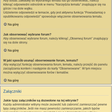
Aby dodać zakładkę do wybranego tematu lub go obserwować, należy
kliknąć odpowiedni odnośnik w menu “Narzędzia tematu” znajdujące się na
górze i na dole wątku.
Udzielenie odpowiedzi w temacie, gdy jest aktywna funkcja “Powiadamiaj o
opublikowaniu odpowiedzi” spowoduje włączenie obserwowania tematu.
Na górę
Jak obserwować wybrane forum?
Aby obserwować wybrane forum, należy kliknąć „Obserwuj forum” znajdujący
się na dole strony.
Na górę
W jaki sposób usunąć obserwowanie forum, tematu?
Aby wyłączyć funkcję obserwowania forum, tematu, należy przejść do panelu
zarządzania kontem i następnie do karty “Obserwowane”. W tym miejscu
można wyłączyć obserwowanie forów i tematów.
Na górę
Załączniki
Jakie typy załączników są dozwolone na tej witrynie?
Każdy administrator witryny może zezwolić lub zabronić zamieszczać pewne
typy załączników. Jeśli nie masz pewności zamieszczanie, jakich typów