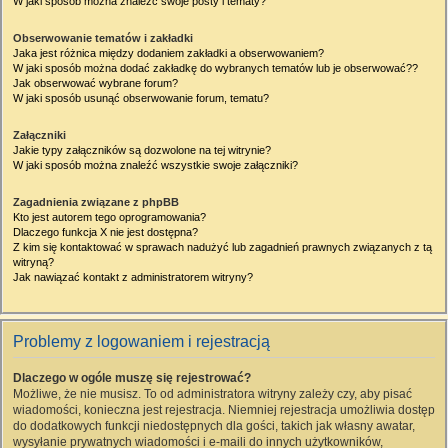
W jaki sposób można znaleźć swoje posty i tematy?
Obserwowanie tematów i zakładki
Jaka jest różnica między dodaniem zakładki a obserwowaniem?
W jaki sposób można dodać zakładkę do wybranych tematów lub je obserwować??
Jak obserwować wybrane forum?
W jaki sposób usunąć obserwowanie forum, tematu?
Załączniki
Jakie typy załączników są dozwolone na tej witrynie?
W jaki sposób można znaleźć wszystkie swoje załączniki?
Zagadnienia związane z phpBB
Kto jest autorem tego oprogramowania?
Dlaczego funkcja X nie jest dostępna?
Z kim się kontaktować w sprawach nadużyć lub zagadnień prawnych związanych z tą
witryną?
Jak nawiązać kontakt z administratorem witryny?
Problemy z logowaniem i rejestracją
Dlaczego w ogóle muszę się rejestrować?
Możliwe, że nie musisz. To od administratora witryny zależy czy, aby pisać
wiadomości, konieczna jest rejestracja. Niemniej rejestracja umożliwia dostęp
do dodatkowych funkcji niedostępnych dla gości, takich jak własny awatar,
wysyłanie prywatnych wiadomości i e-maili do innych użytkowników,