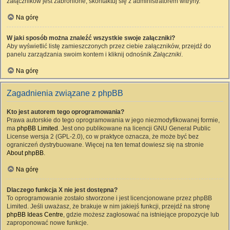
załączników jest zabronione, skontaktuj się z administratorem witryny.
Na górę
W jaki sposób można znaleźć wszystkie swoje załączniki?
Aby wyświetlić listę zamieszczonych przez ciebie załączników, przejdź do
panelu zarządzania swoim kontem i kliknij odnośnik
Załączniki
.
Na górę
Zagadnienia związane z phpBB
Kto jest autorem tego oprogramowania?
Prawa autorskie do tego oprogramowania w jego niezmodyfikowanej formie,
ma
phpBB Limited
. Jest ono publikowane na licencji GNU General Public
License wersja 2 (GPL-2.0), co w praktyce oznacza, że może być bez
ograniczeń dystrybuowane. Więcej na ten temat dowiesz się na stronie
About phpBB
.
Na górę
Dlaczego funkcja X nie jest dostępna?
To oprogramowanie zostało stworzone i jest licencjonowane przez phpBB
Limited. Jeśli uważasz, że brakuje w nim jakiejś funkcji, przejdź na stronę
phpBB Ideas Centre
, gdzie możesz zagłosować na istniejące propozycje lub
zaproponować nowe funkcje.