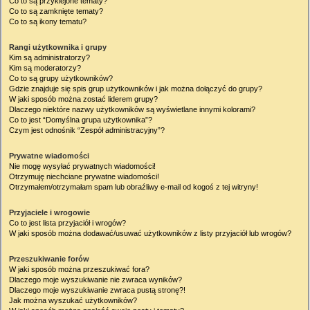
Co to są przyklejone tematy?
Co to są zamknięte tematy?
Co to są ikony tematu?
Rangi użytkownika i grupy
Kim są administratorzy?
Kim są moderatorzy?
Co to są grupy użytkowników?
Gdzie znajduje się spis grup użytkowników i jak można dołączyć do grupy?
W jaki sposób można zostać liderem grupy?
Dlaczego niektóre nazwy użytkowników są wyświetlane innymi kolorami?
Co to jest “Domyślna grupa użytkownika”?
Czym jest odnośnik “Zespół administracyjny”?
Prywatne wiadomości
Nie mogę wysyłać prywatnych wiadomości!
Otrzymuję niechciane prywatne wiadomości!
Otrzymałem/otrzymałam spam lub obraźliwy e-mail od kogoś z tej witryny!
Przyjaciele i wrogowie
Co to jest lista przyjaciół i wrogów?
W jaki sposób można dodawać/usuwać użytkowników z listy przyjaciół lub wrogów?
Przeszukiwanie forów
W jaki sposób można przeszukiwać fora?
Dlaczego moje wyszukiwanie nie zwraca wyników?
Dlaczego moje wyszukiwanie zwraca pustą stronę?!
Jak można wyszukać użytkowników?