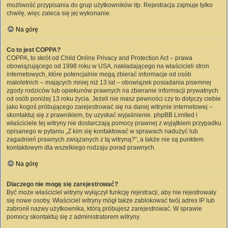
możliwość przypisania do grup użytkowników itp. Rejestracja zajmuje tylko
chwilę, więc zaleca się jej wykonanie.
Na górę
Co to jest COPPA?
COPPA, to skrót od Child Online Privacy and Protection Act – prawa
obowiązującego od 1998 roku w USA, nakładającego na właścicieli stron
internetowych, które potencjalnie mogą zbierać informacje od osób
małoletnich – mających mniej niż 13 lat – obowiązek posiadania pisemnej
zgody rodziców lub opiekunów prawnych na zbieranie informacji prywatnych
od osób poniżej 13 roku życia. Jeżeli nie masz pewności czy to dotyczy ciebie
jako kogoś próbującego zarejestrować się na danej witrynie internetowej –
skontaktuj się z prawnikiem, by uzyskać wyjaśnienie. phpBB Limited i
właściciele tej witryny nie dostarczają pomocy prawnej z wyjątkiem przypadku
opisanego w pytaniu „Z kim się kontaktować w sprawach nadużyć lub
zagadnień prawnych związanych z tą witryną?”, a także nie są punktem
kontaktowym dla wszelkiego rodzaju porad prawnych.
Na górę
Dlaczego nie mogę się zarejestrować?
Być może właściciel witryny wyłączył funkcję rejestracji, aby nie rejestrowały
się nowe osoby. Właściciel witryny mógł także zablokować twój adres IP lub
zabronił nazwy użytkownika, którą próbujesz zarejestrować. W sprawie
pomocy skontaktuj się z administratorem witryny.