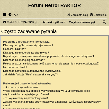
Forum RetroTRAKTOR
FAQ
Zarejestruj się
Zaloguj się
S
Portal RetroTRAKTOR.pl
retrotraktor.pl/forum
Często zadawane pytania
z
Często zadawane pytania
u
k
Problemy z logowaniem i rejestracją
Dlaczego w ogóle muszę się rejestrować?
a
Co to jest COPPA?
j
Dlaczego nie mogę się zarejestrować?
Rejestracja została przeprowadzona poprawnie, ale nie mogę się zalogować!
Dlaczego nie mogę się zalogować?
Rejestracja została dokonana jakiś czas temu, ale teraz nie mogę się zalogować?!
Nie pamiętam hasła!
Dlaczego następuje automatyczne wylogowanie?
Jak działa funkcja “Usuń ciasteczka witryny”?
Preferencje i ustawienia użytkownika
Jak zmienić moje ustawienia?
W jaki sposób można zapobiec wyświetlaniu nazwy użytkownika na liście
użytkowników przeglądających forum?
Jest wyświetlany nieprawidłowy czas!
Została wykonana zmiana strefy czasowej, a nadal jest wyświetlany nieprawidłowy
czas!