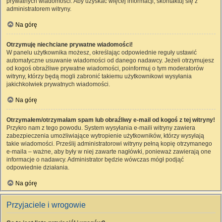
prywatnych wiadomości. Aby uzyskać więcej informacji, skontaktuj się z
administratorem witryny.
Na górę
Otrzymuję niechciane prywatne wiadomości!
W panelu użytkownika możesz, określając odpowiednie reguły ustawić
automatyczne usuwanie wiadomości od danego nadawcy. Jeżeli otrzymujesz
od kogoś obraźliwe prywatne wiadomości, poinformuj o tym moderatorów
witryny, którzy będą mogli zabronić takiemu użytkownikowi wysyłania
jakichkolwiek prywatnych wiadomości.
Na górę
Otrzymałem/otrzymałam spam lub obraźliwy e-mail od kogoś z tej witryny!
Przykro nam z tego powodu. System wysyłania e-maili witryny zawiera
zabezpieczenia umożliwiające wytropienie użytkowników, którzy wysyłają
takie wiadomości. Prześlij administratorowi witryny pełną kopię otrzymanego
e-maila – ważne, aby były w niej zawarte nagłówki, ponieważ zawierają one
informacje o nadawcy. Administrator będzie wówczas mógł podjąć
odpowiednie działania.
Na górę
Przyjaciele i wrogowie