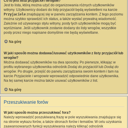
Co to jest lista przyjaciół i wrogów?
Jest to lista, którą można użyć do organizowania różnych użytkowników
witryny. Użytkownicy dodani do listy przyjaciół będą wyświetleni na karcie
Przyjaciele
znajdującej się w panelu zarządzania kontem. Z tego poziomu
można szybko sprawdzić ich status, a także wysłać prywatną wiadomość.
Zależnie od używanego stylu witryny, posty tych użytkowników mogą być
wyróżniane. Jeśli użytkownik zostanie dodany do listy wrogów, wszystkie
posty przez niego napisane domyślnie nie będą wyświetlane.
Na górę
W jaki sposób można dodawać/usuwać użytkowników z listy przyjaciół lub
wrogów?
Można dodawać użytkowników na dwa sposoby. Po pierwsze, klikając w
profilu wybranego użytkownika odnośnik
Dodaj do przyjaciół
lub
Dodaj do
wrogów
. Po drugie, przejść do panelu zarządzania swoim kontem i tam na
karcie
Przyjaciele i wrogowie
wprowadzić odpowiednie dane użytkownika.
Na tej samej karcie można także usuwać użytkowników z list.
Na górę
Przeszukiwanie forów
W jaki sposób można przeszukiwać fora?
Należy wprowadzić poszukiwaną frazę w pole wyszukiwania znajdujące się
na stronie wykazu forów, a także stronach forów i tematów. W celu uzyskania
zaawansowanych funkcji wyszukiwania należy kliknąć odnośnik