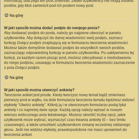
informacją, dlaczego ten post zmieniali. Zwykli użytkownicy nie mogą usuwać
postów, gdy ktoś zamieścił pod ich postem nowy post.
Na górę
W jaki sposób można dodać podpis do swojego posta?
Aby dodawać podpis do posta, należy go najpierw utworzyć w panelu
użytkownika. Aby dołączyć do danej wiadomości swój podpis, zaznacz
funkcję
Dołącz podpis
znajdującą się w formularzu tworzenia wiadomości.
Możesz także domyślnie dodawać podpis do wszystkich swoich postów,
zaznaczając odpowiednią funkcję w panelu użytkownika. Po uaktywnieniu tej
funkcji, za każdym razem pisząc post, możesz zdecydować o niedodawaniu
do niego podpisu, usuwając w formularzu tworzenia wiadomości zaznaczenie
z pola
Dołącz podpis
.
Na górę
W jaki sposób można utworzyć ankietę?
Tworzenie ankiet jest proste. Kiedy tworzysz nowy temat bądź zmieniasz
pierwszy post w wątku, na dole formularza tworzenia tematu będziesz widzieć
etykietę “Utwórz ankietę”. Kliknij ją i w otworzonym formularzu podaj tytuł
ankiety i co najmniej dwie opcje. Każdą opcję należy wpisać w nowym
wierszu widocznego pola tekstowego. Możesz określić liczbę opcji, jakie
użytkownik może wybrać, wyznaczyć czas trwania ankiety (0 – bez limitu
czasowego), a także umożliwić użytkownikom zmianę wcześniej oddanego
głosu. Jeśli nie widzisz etykiety, prawdopodobnie nie masz uprawnień do
tworzenia ankiet.