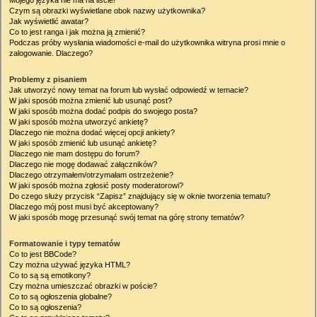
Mojego języka nie ma na liście!
Czym są obrazki wyświetlane obok nazwy użytkownika?
Jak wyświetlić awatar?
Co to jest ranga i jak można ją zmienić?
Podczas próby wysłania wiadomości e-mail do użytkownika witryna prosi mnie o
zalogowanie. Dlaczego?
Problemy z pisaniem
Jak utworzyć nowy temat na forum lub wysłać odpowiedź w temacie?
W jaki sposób można zmienić lub usunąć post?
W jaki sposób można dodać podpis do swojego posta?
W jaki sposób można utworzyć ankietę?
Dlaczego nie można dodać więcej opcji ankiety?
W jaki sposób zmienić lub usunąć ankietę?
Dlaczego nie mam dostępu do forum?
Dlaczego nie mogę dodawać załączników?
Dlaczego otrzymałem/otrzymałam ostrzeżenie?
W jaki sposób można zgłosić posty moderatorowi?
Do czego służy przycisk “Zapisz” znajdujący się w oknie tworzenia tematu?
Dlaczego mój post musi być akceptowany?
W jaki sposób mogę przesunąć swój temat na górę strony tematów?
Formatowanie i typy tematów
Co to jest BBCode?
Czy można używać języka HTML?
Co to są są emotikony?
Czy można umieszczać obrazki w poście?
Co to są ogłoszenia globalne?
Co to są ogłoszenia?