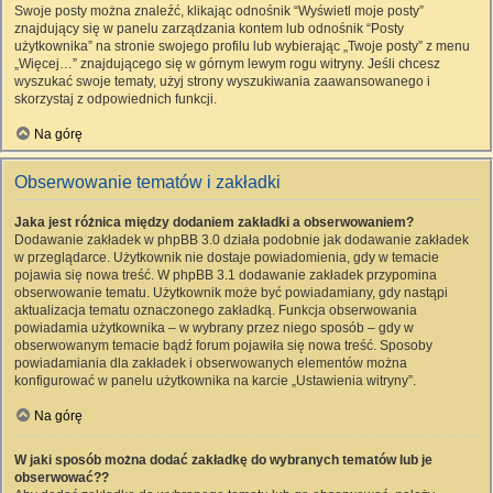
Swoje posty można znaleźć, klikając odnośnik “Wyświetl moje posty”
znajdujący się w panelu zarządzania kontem lub odnośnik “Posty
użytkownika” na stronie swojego profilu lub wybierając „Twoje posty” z menu
„Więcej…” znajdującego się w górnym lewym rogu witryny. Jeśli chcesz
wyszukać swoje tematy, użyj strony wyszukiwania zaawansowanego i
skorzystaj z odpowiednich funkcji.
Na górę
Obserwowanie tematów i zakładki
Jaka jest różnica między dodaniem zakładki a obserwowaniem?
Dodawanie zakładek w phpBB 3.0 działa podobnie jak dodawanie zakładek
w przeglądarce. Użytkownik nie dostaje powiadomienia, gdy w temacie
pojawia się nowa treść. W phpBB 3.1 dodawanie zakładek przypomina
obserwowanie tematu. Użytkownik może być powiadamiany, gdy nastąpi
aktualizacja tematu oznaczonego zakładką. Funkcja obserwowania
powiadamia użytkownika – w wybrany przez niego sposób – gdy w
obserwowanym temacie bądź forum pojawiła się nowa treść. Sposoby
powiadamiania dla zakładek i obserwowanych elementów można
konfigurować w panelu użytkownika na karcie „Ustawienia witryny”.
Na górę
W jaki sposób można dodać zakładkę do wybranych tematów lub je
obserwować??