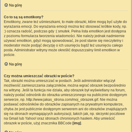
Na górę
Co to są są emotikony?
Emotikony, zwane też uśmieszkami, to małe obrazki, które mogą być użyte do
wyrażania emocji. Do wyrażania emocji można też stosować krótkie kody, np.
:) oznacza radość, podczas gdy :( smutek. Pełna lista emotikon jest dostępna
z poziomu formularza tworzenia wiadomości. Nie należy jednak nadmiernie
używać emotikon, gdyż mogą spowodować, że post stanie się nieczytelny i
moderator może podjąć decyzję o ich usunięciu bądź też usunięciu całego
posta. Administrator witryny może określić dopuszczalny limit emotikon w
poście.
Na górę
Czy można umieszczać obrazki w poście?
Tak, obrazki można umieszczać w postach. Jeśli administrator włączył
możliwość zamieszczania załączników, można wgrać obrazek bezpośrednio
na witrynę. Jeśli ta funkcja nie działa, aby obrazek był wyświetlany na forum,
należy podać odnośnik do obrazka umieszczonego na publicznie dostępnym
serwerze, np. http://www.jakas_strona.com/moj_obrazek.gif. Nie można
podawać odnośników do obrazków zapisanych na prywatnym komputerze,
chyba że jest publicznie dostępnym serwerem ani do obrazków znajdujących
się na stronach wymagających autoryzacji, takich jak, np. skrzynki pocztowe
na Gmail lub Yahoo! oraz stronach chronionych hasłem. Aby umieścić
obrazek w poście, użyj znacznika BBCode
[img]
.