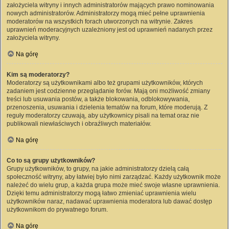
założyciela witryny i innych administratorów mających prawo nominowania
nowych administratorów. Administratorzy mogą mieć pełne uprawnienia
moderatorów na wszystkich forach utworzonych na witrynie. Zakres
uprawnień moderacyjnych uzależniony jest od uprawnień nadanych przez
założyciela witryny.
Na górę
Kim są moderatorzy?
Moderatorzy są użytkownikami albo też grupami użytkowników, których
zadaniem jest codzienne przeglądanie forów. Mają oni możliwość zmiany
treści lub usuwania postów, a także blokowania, odblokowywania,
przenoszenia, usuwania i dzielenia tematów na forum, które moderują. Z
reguły moderatorzy czuwają, aby użytkownicy pisali na temat oraz nie
publikowali niewłaściwych i obraźliwych materiałów.
Na górę
Co to są grupy użytkowników?
Grupy użytkowników, to grupy, na jakie administratorzy dzielą całą
społeczność witryny, aby łatwiej było nimi zarządzać. Każdy użytkownik może
należeć do wielu grup, a każda grupa może mieć swoje własne uprawnienia.
Dzięki temu administratorzy mogą łatwo zmieniać uprawnienia wielu
użytkowników naraz, nadawać uprawnienia moderatora lub dawać dostęp
użytkownikom do prywatnego forum.
Na górę