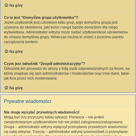
Na górę
Co to jest “Domyślna grupa użytkownika”?
Jeżeli użytkownik jest członkiem kilku grup, jego domyślna grupa jest
używana do określenia, jaki kolor i ranga będzie domyślnie dla niego
wyświetlana. Administrator witryny może nadać użytkownikowi uprawnienia
do zmiany domyślnej grupy. Wówczas można to zrobić z poziomu panelu
zarządzania kontem.
Na górę
Czym jest odnośnik “Zespół administracyjny”?
Odnośnik ten prowadzi do strony z listą osób odpowiedzialnych za forum, na
której znajduje się spis administratorów i moderatorów oraz inne dane, takie
jak fora przez nich moderowane.
Na górę
Prywatne wiadomości
Nie mogę wysyłać prywatnych wiadomości!
Mogą być trzy przyczyny takiej sytuacji. Pierwsza – nie jesteś
zarejestrowanym użytkownikiem lub nie jesteś zalogowany/zalogowana.
Druga – administrator witryny wyłączył przesyłanie prywatnych wiadomości
na całej witrynie. Trzecia – administrator witryny uniemożliwił ci przesyłanie