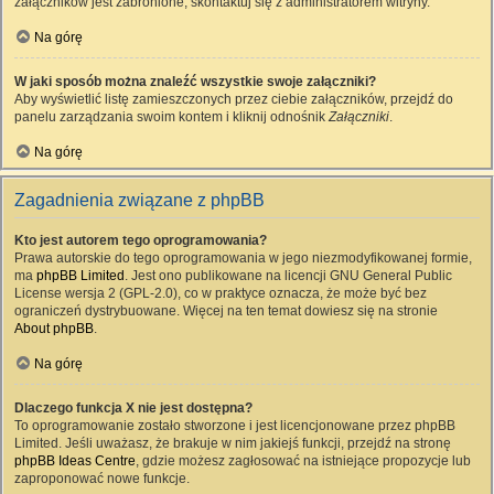
załączników jest zabronione, skontaktuj się z administratorem witryny.
Na górę
W jaki sposób można znaleźć wszystkie swoje załączniki?
Aby wyświetlić listę zamieszczonych przez ciebie załączników, przejdź do
panelu zarządzania swoim kontem i kliknij odnośnik
Załączniki
.
Na górę
Zagadnienia związane z phpBB
Kto jest autorem tego oprogramowania?
Prawa autorskie do tego oprogramowania w jego niezmodyfikowanej formie,
ma
phpBB Limited
. Jest ono publikowane na licencji GNU General Public
License wersja 2 (GPL-2.0), co w praktyce oznacza, że może być bez
ograniczeń dystrybuowane. Więcej na ten temat dowiesz się na stronie
About phpBB
.
Na górę
Dlaczego funkcja X nie jest dostępna?
To oprogramowanie zostało stworzone i jest licencjonowane przez phpBB
Limited. Jeśli uważasz, że brakuje w nim jakiejś funkcji, przejdź na stronę
phpBB Ideas Centre
, gdzie możesz zagłosować na istniejące propozycje lub
zaproponować nowe funkcje.