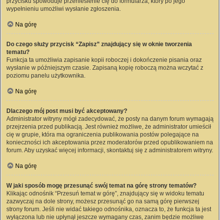
przycisku spowoduje przeniesienie cię do formularza, który po jego
wypełnieniu umożliwi wysłanie zgłoszenia.
Na górę
Do czego służy przycisk “Zapisz” znajdujący się w oknie tworzenia
tematu?
Funkcja ta umożliwia zapisanie kopii roboczej i dokończenie pisania oraz
wysłanie w późniejszym czasie. Zapisaną kopię roboczą można wczytać z
poziomu panelu użytkownika.
Na górę
Dlaczego mój post musi być akceptowany?
Administrator witryny mógł zadecydować, że posty na danym forum wymagają
przejrzenia przed publikacją. Jest również możliwe, że administrator umieścił
cię w grupie, która ma ograniczenia publikowania postów polegające na
konieczności ich akceptowania przez moderatorów przed opublikowaniem na
forum. Aby uzyskać więcej informacji, skontaktuj się z administratorem witryny.
Na górę
W jaki sposób mogę przesunąć swój temat na górę strony tematów?
Klikając odnośnik “Przesuń temat w górę”, znajdujący się w widoku tematu
zazwyczaj na dole strony, możesz przesunąć go na samą górę pierwszej
strony forum. Jeśli nie widać takiego odnośnika, oznacza to, że funkcja ta jest
wyłączona lub nie upłynął jeszcze wymagany czas, zanim będzie możliwe