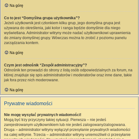
Na górę
Co to jest “Domyślna grupa użytkownika”?
Jeżeli użytkownik jest członkiem kilku grup, jego domyślna grupa jest
używana do określenia, jaki kolor i ranga będzie domyślnie dla niego
wyświetlana. Administrator witryny może nadać użytkownikowi uprawnienia
do zmiany domyślnej grupy. Wówczas można to zrobić z poziomu panelu
zarządzania kontem.
Na górę
Czym jest odnośnik “Zespół administracyjny”?
Odnośnik ten prowadzi do strony z listą osób odpowiedzialnych za forum, na
której znajduje się spis administratorów i moderatorów oraz inne dane, takie
jak fora przez nich moderowane.
Na górę
Prywatne wiadomości
Nie mogę wysyłać prywatnych wiadomości!
Mogą być trzy przyczyny takiej sytuacji. Pierwsza – nie jesteś
zarejestrowanym użytkownikiem lub nie jesteś zalogowany/zalogowana.
Druga – administrator witryny wyłączył przesyłanie prywatnych wiadomości
na całej witrynie. Trzecia – administrator witryny uniemożliwił ci przesyłanie