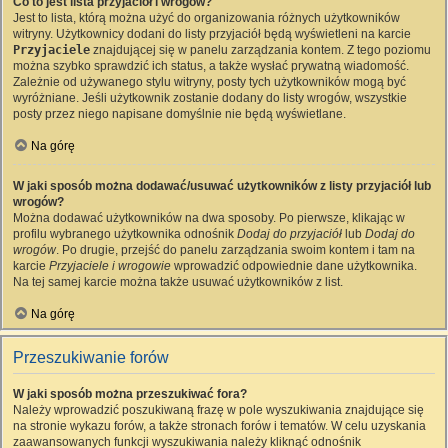
Co to jest lista przyjaciół i wrogów?
Jest to lista, którą można użyć do organizowania różnych użytkowników
witryny. Użytkownicy dodani do listy przyjaciół będą wyświetleni na karcie
Przyjaciele
znajdującej się w panelu zarządzania kontem. Z tego poziomu
można szybko sprawdzić ich status, a także wysłać prywatną wiadomość.
Zależnie od używanego stylu witryny, posty tych użytkowników mogą być
wyróżniane. Jeśli użytkownik zostanie dodany do listy wrogów, wszystkie
posty przez niego napisane domyślnie nie będą wyświetlane.
Na górę
W jaki sposób można dodawać/usuwać użytkowników z listy przyjaciół lub
wrogów?
Można dodawać użytkowników na dwa sposoby. Po pierwsze, klikając w
profilu wybranego użytkownika odnośnik
Dodaj do przyjaciół
lub
Dodaj do
wrogów
. Po drugie, przejść do panelu zarządzania swoim kontem i tam na
karcie
Przyjaciele i wrogowie
wprowadzić odpowiednie dane użytkownika.
Na tej samej karcie można także usuwać użytkowników z list.
Na górę
Przeszukiwanie forów
W jaki sposób można przeszukiwać fora?
Należy wprowadzić poszukiwaną frazę w pole wyszukiwania znajdujące się
na stronie wykazu forów, a także stronach forów i tematów. W celu uzyskania
zaawansowanych funkcji wyszukiwania należy kliknąć odnośnik