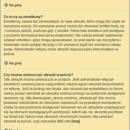
Na górę
Co to są są emotikony?
Emotikony, zwane też uśmieszkami, to małe obrazki, które mogą być użyte do
wyrażania emocji. Do wyrażania emocji można też stosować krótkie kody, np.
:) oznacza radość, podczas gdy :( smutek. Pełna lista emotikon jest dostępna
z poziomu formularza tworzenia wiadomości. Nie należy jednak nadmiernie
używać emotikon, gdyż mogą spowodować, że post stanie się nieczytelny i
moderator może podjąć decyzję o ich usunięciu bądź też usunięciu całego
posta. Administrator witryny może określić dopuszczalny limit emotikon w
poście.
Na górę
Czy można umieszczać obrazki w poście?
Tak, obrazki można umieszczać w postach. Jeśli administrator włączył
możliwość zamieszczania załączników, można wgrać obrazek bezpośrednio
na witrynę. Jeśli ta funkcja nie działa, aby obrazek był wyświetlany na forum,
należy podać odnośnik do obrazka umieszczonego na publicznie dostępnym
serwerze, np. http://www.jakas_strona.com/moj_obrazek.gif. Nie można
podawać odnośników do obrazków zapisanych na prywatnym komputerze,
chyba że jest publicznie dostępnym serwerem ani do obrazków znajdujących
się na stronach wymagających autoryzacji, takich jak, np. skrzynki pocztowe
na Gmail lub Yahoo! oraz stronach chronionych hasłem. Aby umieścić
obrazek w poście, użyj znacznika BBCode
[img]
.