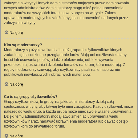
założyciela witryny i innych administratorów mających prawo nominowania
nowych administratorów. Administratorzy mogą mieć pełne uprawnienia
moderatorów na wszystkich forach utworzonych na witrynie. Zakres
uprawnień moderacyjnych uzależniony jest od uprawnień nadanych przez
założyciela witryny.
Na górę
Kim są moderatorzy?
Moderatorzy są użytkownikami albo też grupami użytkowników, których
zadaniem jest codzienne przeglądanie forów. Mają oni możliwość zmiany
treści lub usuwania postów, a także blokowania, odblokowywania,
przenoszenia, usuwania i dzielenia tematów na forum, które moderują. Z
reguły moderatorzy czuwają, aby użytkownicy pisali na temat oraz nie
publikowali niewłaściwych i obraźliwych materiałów.
Na górę
Co to są grupy użytkowników?
Grupy użytkowników, to grupy, na jakie administratorzy dzielą całą
społeczność witryny, aby łatwiej było nimi zarządzać. Każdy użytkownik może
należeć do wielu grup, a każda grupa może mieć swoje własne uprawnienia.
Dzięki temu administratorzy mogą łatwo zmieniać uprawnienia wielu
użytkowników naraz, nadawać uprawnienia moderatora lub dawać dostęp
użytkownikom do prywatnego forum.
Na górę