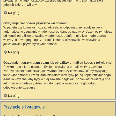
prywatnych wiadomości. Aby uzyskać więcej informacji, skontaktuj się z
administratorem witryny.
Na górę
Otrzymuję niechciane prywatne wiadomości!
W panelu użytkownika możesz, określając odpowiednie reguły ustawić
automatyczne usuwanie wiadomości od danego nadawcy. Jeżeli otrzymujesz
od kogoś obraźliwe prywatne wiadomości, poinformuj o tym moderatorów
witryny, którzy będą mogli zabronić takiemu użytkownikowi wysyłania
jakichkolwiek prywatnych wiadomości.
Na górę
Otrzymałem/otrzymałam spam lub obraźliwy e-mail od kogoś z tej witryny!
Przykro nam z tego powodu. System wysyłania e-maili witryny zawiera
zabezpieczenia umożliwiające wytropienie użytkowników, którzy wysyłają
takie wiadomości. Prześlij administratorowi witryny pełną kopię otrzymanego
e-maila – ważne, aby były w niej zawarte nagłówki, ponieważ zawierają one
informacje o nadawcy. Administrator będzie wówczas mógł podjąć
odpowiednie działania.
Na górę
Przyjaciele i wrogowie