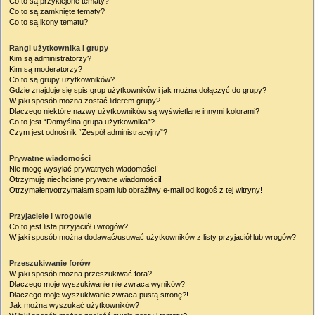
Co to są przyklejone tematy?
Co to są zamknięte tematy?
Co to są ikony tematu?
Rangi użytkownika i grupy
Kim są administratorzy?
Kim są moderatorzy?
Co to są grupy użytkowników?
Gdzie znajduje się spis grup użytkowników i jak można dołączyć do grupy?
W jaki sposób można zostać liderem grupy?
Dlaczego niektóre nazwy użytkowników są wyświetlane innymi kolorami?
Co to jest “Domyślna grupa użytkownika”?
Czym jest odnośnik “Zespół administracyjny”?
Prywatne wiadomości
Nie mogę wysyłać prywatnych wiadomości!
Otrzymuję niechciane prywatne wiadomości!
Otrzymałem/otrzymałam spam lub obraźliwy e-mail od kogoś z tej witryny!
Przyjaciele i wrogowie
Co to jest lista przyjaciół i wrogów?
W jaki sposób można dodawać/usuwać użytkowników z listy przyjaciół lub wrogów?
Przeszukiwanie forów
W jaki sposób można przeszukiwać fora?
Dlaczego moje wyszukiwanie nie zwraca wyników?
Dlaczego moje wyszukiwanie zwraca pustą stronę?!
Jak można wyszukać użytkowników?