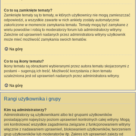
Co to są zamknięte tematy?
Zamknięte tematy są to tematy, w których użytkownicy nie mogą zamieszczać
odpowiedzi, a wszystkie zawarte w nich ankiety zostały automatycznie
zakończone w momencie zamykania tematu. Tematy mogą być zamykane z
wielu powodów i robią to moderatorzy forum lub administratorzy witryny.
Zależnie od uprawnień nadanych przez administratora witryny użytkownik
może mieć możliwość zamykania swoich tematów.
Na górę
Co to są ikony tematu?
Ikony tematu są obrazkami wybieranymi przez autora tematu skojarzonymi z
postami – sugerują ich treść. Możliwość korzystania z ikon tematu
uzależniona jest od uprawnień nadanych przez administratora witryny.
Na górę
Rangi użytkownika i grupy
Kim są administratorzy?
Administratorzy są użytkownikami albo też grupami użytkowników
posiadającymi najwyższy poziom uprawnień kontrolnych całej witryny. Mogą
oni kontrolować wszystkie zagadnienia związane z funkcjonowaniem witryny
włącznie z nadawaniem uprawnień, blokowaniem użytkowników, tworzeniem
grup użytkowników lub moderatorów itp. Zakres ich uprawnień zależy od