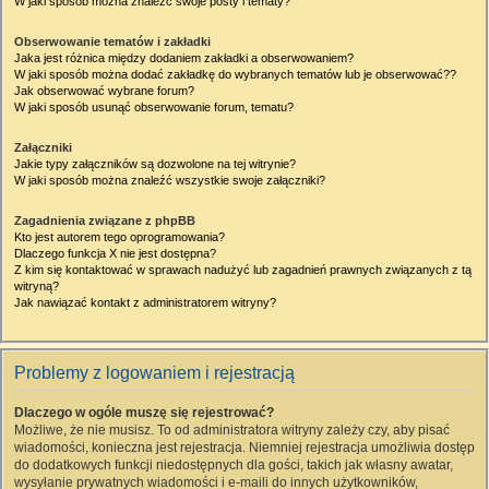
W jaki sposób można znaleźć swoje posty i tematy?
Obserwowanie tematów i zakładki
Jaka jest różnica między dodaniem zakładki a obserwowaniem?
W jaki sposób można dodać zakładkę do wybranych tematów lub je obserwować??
Jak obserwować wybrane forum?
W jaki sposób usunąć obserwowanie forum, tematu?
Załączniki
Jakie typy załączników są dozwolone na tej witrynie?
W jaki sposób można znaleźć wszystkie swoje załączniki?
Zagadnienia związane z phpBB
Kto jest autorem tego oprogramowania?
Dlaczego funkcja X nie jest dostępna?
Z kim się kontaktować w sprawach nadużyć lub zagadnień prawnych związanych z tą
witryną?
Jak nawiązać kontakt z administratorem witryny?
Problemy z logowaniem i rejestracją
Dlaczego w ogóle muszę się rejestrować?
Możliwe, że nie musisz. To od administratora witryny zależy czy, aby pisać
wiadomości, konieczna jest rejestracja. Niemniej rejestracja umożliwia dostęp
do dodatkowych funkcji niedostępnych dla gości, takich jak własny awatar,
wysyłanie prywatnych wiadomości i e-maili do innych użytkowników,