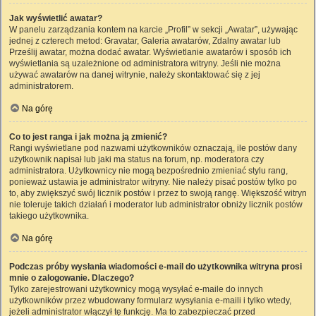
Jak wyświetlić awatar?
W panelu zarządzania kontem na karcie „Profil” w sekcji „Awatar”, używając
jednej z czterech metod: Gravatar, Galeria awatarów, Zdalny awatar lub
Prześlij awatar, można dodać awatar. Wyświetlanie awatarów i sposób ich
wyświetlania są uzależnione od administratora witryny. Jeśli nie można
używać awatarów na danej witrynie, należy skontaktować się z jej
administratorem.
Na górę
Co to jest ranga i jak można ją zmienić?
Rangi wyświetlane pod nazwami użytkowników oznaczają, ile postów dany
użytkownik napisał lub jaki ma status na forum, np. moderatora czy
administratora. Użytkownicy nie mogą bezpośrednio zmieniać stylu rang,
ponieważ ustawia je administrator witryny. Nie należy pisać postów tylko po
to, aby zwiększyć swój licznik postów i przez to swoją rangę. Większość witryn
nie toleruje takich działań i moderator lub administrator obniży licznik postów
takiego użytkownika.
Na górę
Podczas próby wysłania wiadomości e-mail do użytkownika witryna prosi
mnie o zalogowanie. Dlaczego?
Tylko zarejestrowani użytkownicy mogą wysyłać e-maile do innych
użytkowników przez wbudowany formularz wysyłania e-maili i tylko wtedy,
jeżeli administrator włączył tę funkcję. Ma to zabezpieczać przed