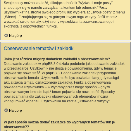
Swoje posty można znaleźć, klikając odnośnik “Wyświetl moje posty”
znajdujący się w panelu zarządzania kontem lub odnośnik “Posty
użytkownika” na stronie swojego profilu lub wybierając „Twoje posty” z menu
„Więcej…” znajdującego się w górnym lewym rogu witryny. Jeśli chcesz
wyszukać swoje tematy, użyj strony wyszukiwania zaawansowanego i
skorzystaj z odpowiednich funkcji.
Na górę
Obserwowanie tematów i zakładki
Jaka jest różnica między dodaniem zakładki a obserwowaniem?
Dodawanie zakładek w phpBB 3.0 działa podobnie jak dodawanie zakładek
w przeglądarce. Użytkownik nie dostaje powiadomienia, gdy w temacie
pojawia się nowa treść. W phpBB 3.1 dodawanie zakładek przypomina
obserwowanie tematu. Użytkownik może być powiadamiany, gdy nastąpi
aktualizacja tematu oznaczonego zakładką. Funkcja obserwowania
powiadamia użytkownika – w wybrany przez niego sposób – gdy w
obserwowanym temacie bądź forum pojawiła się nowa treść. Sposoby
powiadamiania dla zakładek i obserwowanych elementów można
konfigurować w panelu użytkownika na karcie „Ustawienia witryny”.
Na górę
W jaki sposób można dodać zakładkę do wybranych tematów lub je
obserwować??