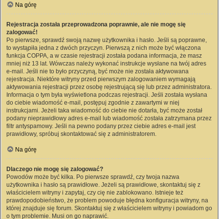
Na górę
Rejestracja została przeprowadzona poprawnie, ale nie mogę się
zalogować!
Po pierwsze, sprawdź swoją nazwę użytkownika i hasło. Jeśli są poprawne,
to wystąpiła jedna z dwóch przyczyn. Pierwszą z nich może być włączona
funkcja COPPA, a w czasie rejestracji została podana informacja, że masz
mniej niż 13 lat. Wówczas należy wykonać instrukcje wysłane na twój adres
e-mail. Jeśli nie to było przyczyną, być może nie została aktywowana
rejestracja. Niektóre witryny przed pierwszym zalogowaniem wymagają
aktywowania rejestracji przez osobę rejestrującą się lub przez administratora.
Informacja o tym była wyświetlona podczas rejestracji. Jeśli została wysłana
do ciebie wiadomość e-mail, postępuj zgodnie z zawartymi w niej
instrukcjami. Jeżeli taka wiadomość do ciebie nie dotarła, być może został
podany nieprawidłowy adres e-mail lub wiadomość została zatrzymana przez
filtr antyspamowy. Jeśli na pewno podany przez ciebie adres e-mail jest
prawidłowy, spróbuj skontaktować się z administratorem.
Na górę
Dlaczego nie mogę się zalogować?
Powodów może być kilka. Po pierwsze sprawdź, czy twoja nazwa
użytkownika i hasło są prawidłowe. Jeżeli są prawidłowe, skontaktuj się z
właścicielem witryny i zapytaj, czy cię nie zablokowano. Istnieje też
prawdopodobieństwo, że problem powoduje błędna konfiguracja witryny, na
której znajduje się forum. Skontaktuj się z właścicielem witryny i powiadom go
o tym problemie. Musi on go naprawić.