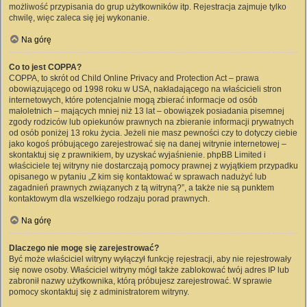
możliwość przypisania do grup użytkowników itp. Rejestracja zajmuje tylko
chwilę, więc zaleca się jej wykonanie.
Na górę
Co to jest COPPA?
COPPA, to skrót od Child Online Privacy and Protection Act – prawa
obowiązującego od 1998 roku w USA, nakładającego na właścicieli stron
internetowych, które potencjalnie mogą zbierać informacje od osób
małoletnich – mających mniej niż 13 lat – obowiązek posiadania pisemnej
zgody rodziców lub opiekunów prawnych na zbieranie informacji prywatnych
od osób poniżej 13 roku życia. Jeżeli nie masz pewności czy to dotyczy ciebie
jako kogoś próbującego zarejestrować się na danej witrynie internetowej –
skontaktuj się z prawnikiem, by uzyskać wyjaśnienie. phpBB Limited i
właściciele tej witryny nie dostarczają pomocy prawnej z wyjątkiem przypadku
opisanego w pytaniu „Z kim się kontaktować w sprawach nadużyć lub
zagadnień prawnych związanych z tą witryną?”, a także nie są punktem
kontaktowym dla wszelkiego rodzaju porad prawnych.
Na górę
Dlaczego nie mogę się zarejestrować?
Być może właściciel witryny wyłączył funkcję rejestracji, aby nie rejestrowały
się nowe osoby. Właściciel witryny mógł także zablokować twój adres IP lub
zabronił nazwy użytkownika, którą próbujesz zarejestrować. W sprawie
pomocy skontaktuj się z administratorem witryny.