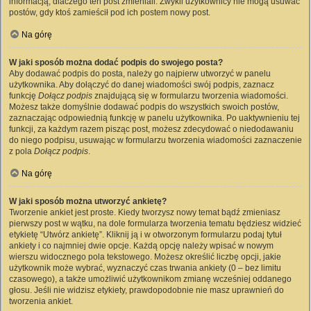
informacją, dlaczego ten post zmieniali. Zwykli użytkownicy nie mogą usuwać
postów, gdy ktoś zamieścił pod ich postem nowy post.
Na górę
W jaki sposób można dodać podpis do swojego posta?
Aby dodawać podpis do posta, należy go najpierw utworzyć w panelu
użytkownika. Aby dołączyć do danej wiadomości swój podpis, zaznacz
funkcję
Dołącz podpis
znajdującą się w formularzu tworzenia wiadomości.
Możesz także domyślnie dodawać podpis do wszystkich swoich postów,
zaznaczając odpowiednią funkcję w panelu użytkownika. Po uaktywnieniu tej
funkcji, za każdym razem pisząc post, możesz zdecydować o niedodawaniu
do niego podpisu, usuwając w formularzu tworzenia wiadomości zaznaczenie
z pola
Dołącz podpis
.
Na górę
W jaki sposób można utworzyć ankietę?
Tworzenie ankiet jest proste. Kiedy tworzysz nowy temat bądź zmieniasz
pierwszy post w wątku, na dole formularza tworzenia tematu będziesz widzieć
etykietę “Utwórz ankietę”. Kliknij ją i w otworzonym formularzu podaj tytuł
ankiety i co najmniej dwie opcje. Każdą opcję należy wpisać w nowym
wierszu widocznego pola tekstowego. Możesz określić liczbę opcji, jakie
użytkownik może wybrać, wyznaczyć czas trwania ankiety (0 – bez limitu
czasowego), a także umożliwić użytkownikom zmianę wcześniej oddanego
głosu. Jeśli nie widzisz etykiety, prawdopodobnie nie masz uprawnień do
tworzenia ankiet.