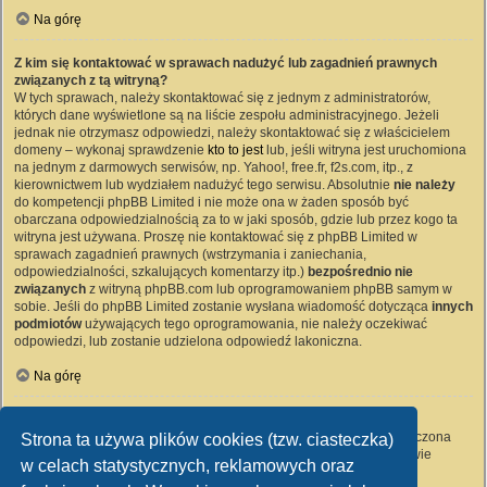
Na górę
Z kim się kontaktować w sprawach nadużyć lub zagadnień prawnych
związanych z tą witryną?
W tych sprawach, należy skontaktować się z jednym z administratorów,
których dane wyświetlone są na liście zespołu administracyjnego. Jeżeli
jednak nie otrzymasz odpowiedzi, należy skontaktować się z właścicielem
domeny – wykonaj sprawdzenie
kto to jest
lub, jeśli witryna jest uruchomiona
na jednym z darmowych serwisów, np. Yahoo!, free.fr, f2s.com, itp., z
kierownictwem lub wydziałem nadużyć tego serwisu. Absolutnie
nie należy
do kompetencji phpBB Limited i nie może ona w żaden sposób być
obarczana odpowiedzialnością za to w jaki sposób, gdzie lub przez kogo ta
witryna jest używana. Proszę nie kontaktować się z phpBB Limited w
sprawach zagadnień prawnych (wstrzymania i zaniechania,
odpowiedzialności, szkalujących komentarzy itp.)
bezpośrednio nie
związanych
z witryną phpBB.com lub oprogramowaniem phpBB samym w
sobie. Jeśli do phpBB Limited zostanie wysłana wiadomość dotycząca
innych
podmiotów
używających tego oprogramowania, nie należy oczekiwać
odpowiedzi, lub zostanie udzielona odpowiedź lakoniczna.
Na górę
Jak nawiązać kontakt z administratorem witryny?
Wszyscy użytkownicy witryny mogą używać – jeśli funkcja ta jest włączona
Strona ta używa plików cookies (tzw. ciasteczka)
przez administratora witryny – formularza „Kontakt z nami”. Członkowie
w celach statystycznych, reklamowych oraz
witryny mogą także używać odnośnika „Zespół administracyjny”.