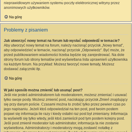
nieprawidłowym używaniem systemu poczty elektronicznej witryny przez
anonimowych użytkowników.
Na górę
Problemy z pisaniem
Jak utworzyć nowy temat na forum lub wysłać odpowiedź w temacie?
Aby utworzyć nowy temat na forum, należy nacisnąć przycisk „Nowy temat”,
aby odpowiedzieć w temacie, nacisnąć przycisk „Odpowiedz”. Być może, że
przed publikowaniem wiadomości trzeba będzie się zarejestrować. Na dole
strony forum lub strony tematów jest wyświetlana lista uprawnień użytkownika
na każdym forum. Na przykład: Możesz tworzyć nowe tematy, Możesz
dodawać załączniki itp.
Na górę
W jaki sposób można zmienić lub usunąć post?
Jeśli nie jesteś administratorem lub moderatorem, możesz zmieniać i usuwać
tylko swoje posty. Możesz zmienić post, naciskając przycisk
Zmień
znajdujący
się przy danym poście. Czasami można to zrobić tylko przez pewien czas po
jego napisaniu. Jeżeli ktoś odpowiedział na ten post, pod twoim postem
pojawi się informacja ile razy i kiedy ostatni raz post był zmieniany. Informacja
ta wyświetli się tylko wtedy, jeśli ktoś zamieścił pod tym postem kolejny post.
Jeśli post zmienił moderator lub administrator, informacja ta nie zostanie
wyświetlona. Administratorzy i moderatorzy mogą zostawić notatkę z