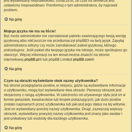
jest wyświetlany nieprawidłowo, oznacza to, że czas na serwerze jest
ustawiony nieprawidłowo. Poinformuj o tym administratora, by naprawił
problem.
Na górę
Mojego języka nie ma na liście!
Być może administrator nie zainstalował pakietu zawierającego twoją wersję
językową albo nikt jeszcze nie przetłumaczył phpBB3 na twój język. Zapytaj
administratora witryny czy może zainstalować pakiet językowy, którego
potrzebujesz. Jeśli pakiet dla twojego języka nie istnieje, może spróbujesz go
utworzyć. Więcej informacji na ten temat można znaleźć na stronie
internetowej
phpBB.pl
® lub phpBB Limited
phpBB.com
®
Na górę
Czym są obrazki wyświetlane obok nazwy użytkownika?
Na stronie przeglądania postów, w miejscu, gdzie są wyświetlane informacje
o użytkowniku, mogą być wyświetlane dwa obrazki. Pierwszy obrazek jest
skojarzony z rangą użytkownika. W zależności od używanego stylu jest on w
formie gwiazdek, kwadracików lub kropek pokazujących, jak dużo postów
zostało napisanych przez użytkownika lub jaki jest jego status na tej witrynie.
Jest on wyświetlany poniżej nazwy użytkownika. Drugi, zazwyczaj większy
obrazek, wyświetlany powyżej nazwy użytkownika jest znany jako awatar i
jest unikatowy lub osobisty dla każdego użytkownika.
Na górę