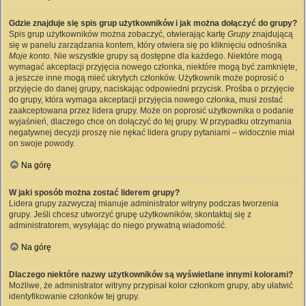
Gdzie znajduje się spis grup użytkowników i jak można dołączyć do grupy?
Spis grup użytkowników można zobaczyć, otwierając kartę
Grupy
znajdującą
się w panelu zarządzania kontem, który otwiera się po kliknięciu odnośnika
Moje konto
. Nie wszystkie grupy są dostępne dla każdego. Niektóre mogą
wymagać akceptacji przyjęcia nowego członka, niektóre mogą być zamknięte,
a jeszcze inne mogą mieć ukrytych członków. Użytkownik może poprosić o
przyjęcie do danej grupy, naciskając odpowiedni przycisk. Prośba o przyjęcie
do grupy, która wymaga akceptacji przyjęcia nowego członka, musi zostać
zaakceptowana przez lidera grupy. Może on poprosić użytkownika o podanie
wyjaśnień, dlaczego chce on dołączyć do tej grupy. W przypadku otrzymania
negatywnej decyzji proszę nie nękać lidera grupy pytaniami – widocznie miał
on swoje powody.
Na górę
W jaki sposób można zostać liderem grupy?
Lidera grupy zazwyczaj mianuje administrator witryny podczas tworzenia
grupy. Jeśli chcesz utworzyć grupę użytkowników, skontaktuj się z
administratorem, wysyłając do niego prywatną wiadomość.
Na górę
Dlaczego niektóre nazwy użytkowników są wyświetlane innymi kolorami?
Możliwe, że administrator witryny przypisał kolor członkom grupy, aby ułatwić
identyfikowanie członków tej grupy.