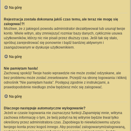
Na górę
Rejestracja została dokonana jakiś czas temu, ale teraz nie mogę się
zalogować?!
Możliwe, że z jakiegoś powodu administrator dezaktywował lub usunął twoje
konto. Wiele witryn, aby zmniejszyć rozmiar bazy danych, cyklicznie usuwa
użytkowników, którzy nic nie pisali przez dłuższy czas. Jeśli tak się stało,
spróbuj zarejestrować się ponownie i bądź bardziej aktywnym i
zaangażowanym w dyskusje użytkownikiem.
Na górę
Nie pamiętam hasła!
Zachowaj spokój! Twoje hasło wprawdzie nie może zostać odzyskane, ale
bez problemu może zostać zresetowane. Przejdź na stronę logowania i kliknij
odnośnik “Nie pamiętam hasła”. Postępuj zgodnie z instrukcjami, a
prawdopodobnie niedługo znów będziesz móc się zalogować.
Na górę
Dlaczego następuje automatyczne wylogowanie?
Jeżeli w czasie logowania nie zaznaczysz funkcji
Zapamiętaj mnie
, witryna
zachowa informację o tym, że twój pobyt na tej witrynie będzie trwał tylko
określony przez administratora czas. Zapobiega to niewłaściwemu użyciu
twojego konta przez kogoś innego. Aby pozostać zalogowanym/zalogowaną,