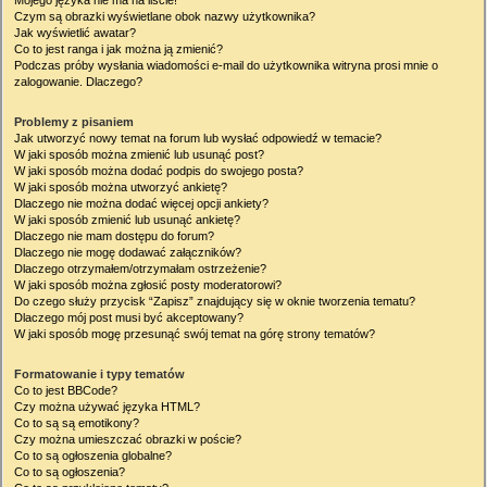
Mojego języka nie ma na liście!
Czym są obrazki wyświetlane obok nazwy użytkownika?
Jak wyświetlić awatar?
Co to jest ranga i jak można ją zmienić?
Podczas próby wysłania wiadomości e-mail do użytkownika witryna prosi mnie o
zalogowanie. Dlaczego?
Problemy z pisaniem
Jak utworzyć nowy temat na forum lub wysłać odpowiedź w temacie?
W jaki sposób można zmienić lub usunąć post?
W jaki sposób można dodać podpis do swojego posta?
W jaki sposób można utworzyć ankietę?
Dlaczego nie można dodać więcej opcji ankiety?
W jaki sposób zmienić lub usunąć ankietę?
Dlaczego nie mam dostępu do forum?
Dlaczego nie mogę dodawać załączników?
Dlaczego otrzymałem/otrzymałam ostrzeżenie?
W jaki sposób można zgłosić posty moderatorowi?
Do czego służy przycisk “Zapisz” znajdujący się w oknie tworzenia tematu?
Dlaczego mój post musi być akceptowany?
W jaki sposób mogę przesunąć swój temat na górę strony tematów?
Formatowanie i typy tematów
Co to jest BBCode?
Czy można używać języka HTML?
Co to są są emotikony?
Czy można umieszczać obrazki w poście?
Co to są ogłoszenia globalne?
Co to są ogłoszenia?