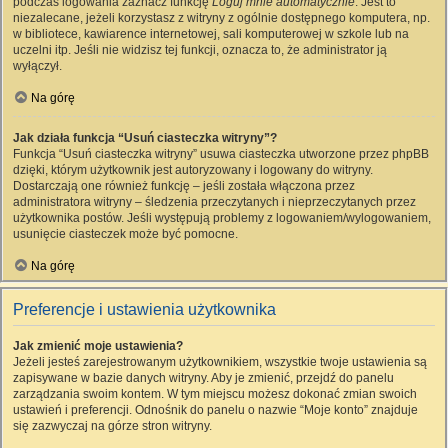
podczas logowania zaznacz funkcję
Loguj mnie automatycznie
. Jest to
niezalecane, jeżeli korzystasz z witryny z ogólnie dostępnego komputera, np.
w bibliotece, kawiarence internetowej, sali komputerowej w szkole lub na
uczelni itp. Jeśli nie widzisz tej funkcji, oznacza to, że administrator ją
wyłączył.
Na górę
Jak działa funkcja “Usuń ciasteczka witryny”?
Funkcja “Usuń ciasteczka witryny” usuwa ciasteczka utworzone przez phpBB
dzięki, którym użytkownik jest autoryzowany i logowany do witryny.
Dostarczają one również funkcję – jeśli została włączona przez
administratora witryny – śledzenia przeczytanych i nieprzeczytanych przez
użytkownika postów. Jeśli występują problemy z logowaniem/wylogowaniem,
usunięcie ciasteczek może być pomocne.
Na górę
Preferencje i ustawienia użytkownika
Jak zmienić moje ustawienia?
Jeżeli jesteś zarejestrowanym użytkownikiem, wszystkie twoje ustawienia są
zapisywane w bazie danych witryny. Aby je zmienić, przejdź do panelu
zarządzania swoim kontem. W tym miejscu możesz dokonać zmian swoich
ustawień i preferencji. Odnośnik do panelu o nazwie “Moje konto” znajduje
się zazwyczaj na górze stron witryny.