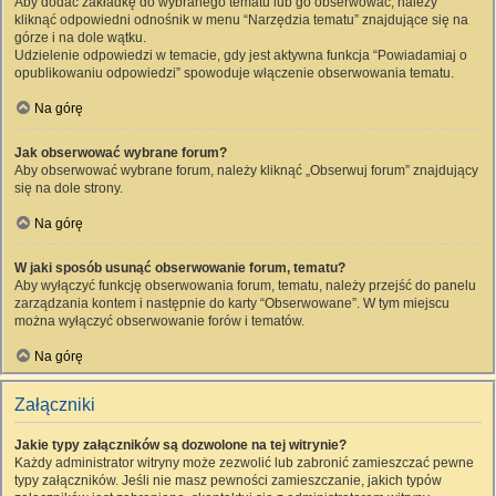
Aby dodać zakładkę do wybranego tematu lub go obserwować, należy
kliknąć odpowiedni odnośnik w menu “Narzędzia tematu” znajdujące się na
górze i na dole wątku.
Udzielenie odpowiedzi w temacie, gdy jest aktywna funkcja “Powiadamiaj o
opublikowaniu odpowiedzi” spowoduje włączenie obserwowania tematu.
Na górę
Jak obserwować wybrane forum?
Aby obserwować wybrane forum, należy kliknąć „Obserwuj forum” znajdujący
się na dole strony.
Na górę
W jaki sposób usunąć obserwowanie forum, tematu?
Aby wyłączyć funkcję obserwowania forum, tematu, należy przejść do panelu
zarządzania kontem i następnie do karty “Obserwowane”. W tym miejscu
można wyłączyć obserwowanie forów i tematów.
Na górę
Załączniki
Jakie typy załączników są dozwolone na tej witrynie?
Każdy administrator witryny może zezwolić lub zabronić zamieszczać pewne
typy załączników. Jeśli nie masz pewności zamieszczanie, jakich typów