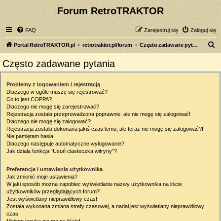
Forum RetroTRAKTOR
FAQ
Zarejestruj się
Zaloguj się
S
Portal RetroTRAKTOR.pl
retrotraktor.pl/forum
Często zadawane pytania
z
Często zadawane pytania
u
k
Problemy z logowaniem i rejestracją
Dlaczego w ogóle muszę się rejestrować?
a
Co to jest COPPA?
j
Dlaczego nie mogę się zarejestrować?
Rejestracja została przeprowadzona poprawnie, ale nie mogę się zalogować!
Dlaczego nie mogę się zalogować?
Rejestracja została dokonana jakiś czas temu, ale teraz nie mogę się zalogować?!
Nie pamiętam hasła!
Dlaczego następuje automatyczne wylogowanie?
Jak działa funkcja “Usuń ciasteczka witryny”?
Preferencje i ustawienia użytkownika
Jak zmienić moje ustawienia?
W jaki sposób można zapobiec wyświetlaniu nazwy użytkownika na liście
użytkowników przeglądających forum?
Jest wyświetlany nieprawidłowy czas!
Została wykonana zmiana strefy czasowej, a nadal jest wyświetlany nieprawidłowy
czas!