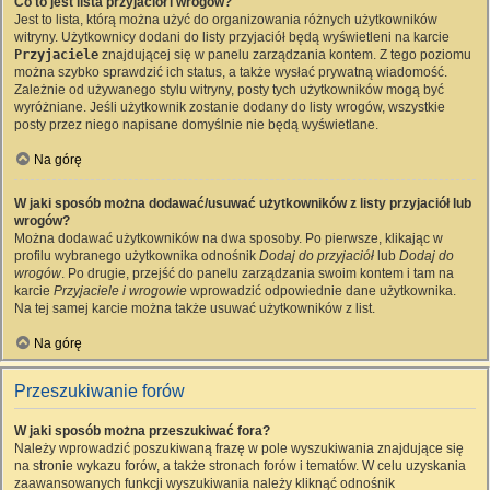
Co to jest lista przyjaciół i wrogów?
Jest to lista, którą można użyć do organizowania różnych użytkowników
witryny. Użytkownicy dodani do listy przyjaciół będą wyświetleni na karcie
Przyjaciele
znajdującej się w panelu zarządzania kontem. Z tego poziomu
można szybko sprawdzić ich status, a także wysłać prywatną wiadomość.
Zależnie od używanego stylu witryny, posty tych użytkowników mogą być
wyróżniane. Jeśli użytkownik zostanie dodany do listy wrogów, wszystkie
posty przez niego napisane domyślnie nie będą wyświetlane.
Na górę
W jaki sposób można dodawać/usuwać użytkowników z listy przyjaciół lub
wrogów?
Można dodawać użytkowników na dwa sposoby. Po pierwsze, klikając w
profilu wybranego użytkownika odnośnik
Dodaj do przyjaciół
lub
Dodaj do
wrogów
. Po drugie, przejść do panelu zarządzania swoim kontem i tam na
karcie
Przyjaciele i wrogowie
wprowadzić odpowiednie dane użytkownika.
Na tej samej karcie można także usuwać użytkowników z list.
Na górę
Przeszukiwanie forów
W jaki sposób można przeszukiwać fora?
Należy wprowadzić poszukiwaną frazę w pole wyszukiwania znajdujące się
na stronie wykazu forów, a także stronach forów i tematów. W celu uzyskania
zaawansowanych funkcji wyszukiwania należy kliknąć odnośnik