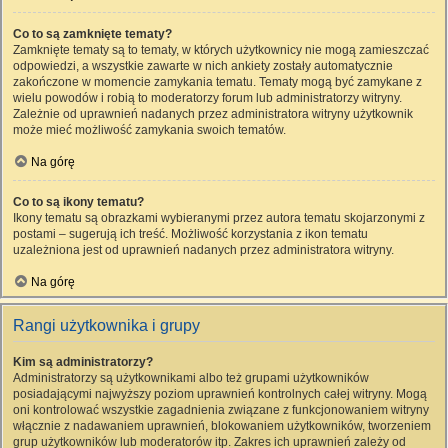
Co to są zamknięte tematy?
Zamknięte tematy są to tematy, w których użytkownicy nie mogą zamieszczać
odpowiedzi, a wszystkie zawarte w nich ankiety zostały automatycznie
zakończone w momencie zamykania tematu. Tematy mogą być zamykane z
wielu powodów i robią to moderatorzy forum lub administratorzy witryny.
Zależnie od uprawnień nadanych przez administratora witryny użytkownik
może mieć możliwość zamykania swoich tematów.
Na górę
Co to są ikony tematu?
Ikony tematu są obrazkami wybieranymi przez autora tematu skojarzonymi z
postami – sugerują ich treść. Możliwość korzystania z ikon tematu
uzależniona jest od uprawnień nadanych przez administratora witryny.
Na górę
Rangi użytkownika i grupy
Kim są administratorzy?
Administratorzy są użytkownikami albo też grupami użytkowników
posiadającymi najwyższy poziom uprawnień kontrolnych całej witryny. Mogą
oni kontrolować wszystkie zagadnienia związane z funkcjonowaniem witryny
włącznie z nadawaniem uprawnień, blokowaniem użytkowników, tworzeniem
grup użytkowników lub moderatorów itp. Zakres ich uprawnień zależy od