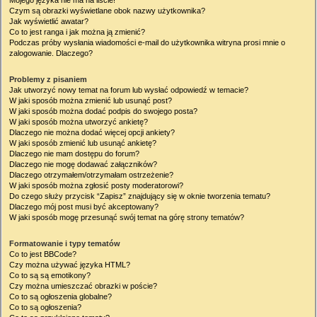
Mojego języka nie ma na liście!
Czym są obrazki wyświetlane obok nazwy użytkownika?
Jak wyświetlić awatar?
Co to jest ranga i jak można ją zmienić?
Podczas próby wysłania wiadomości e-mail do użytkownika witryna prosi mnie o
zalogowanie. Dlaczego?
Problemy z pisaniem
Jak utworzyć nowy temat na forum lub wysłać odpowiedź w temacie?
W jaki sposób można zmienić lub usunąć post?
W jaki sposób można dodać podpis do swojego posta?
W jaki sposób można utworzyć ankietę?
Dlaczego nie można dodać więcej opcji ankiety?
W jaki sposób zmienić lub usunąć ankietę?
Dlaczego nie mam dostępu do forum?
Dlaczego nie mogę dodawać załączników?
Dlaczego otrzymałem/otrzymałam ostrzeżenie?
W jaki sposób można zgłosić posty moderatorowi?
Do czego służy przycisk “Zapisz” znajdujący się w oknie tworzenia tematu?
Dlaczego mój post musi być akceptowany?
W jaki sposób mogę przesunąć swój temat na górę strony tematów?
Formatowanie i typy tematów
Co to jest BBCode?
Czy można używać języka HTML?
Co to są są emotikony?
Czy można umieszczać obrazki w poście?
Co to są ogłoszenia globalne?
Co to są ogłoszenia?