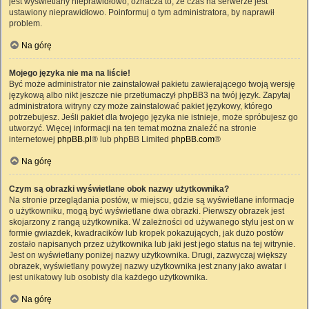
jest wyświetlany nieprawidłowo, oznacza to, że czas na serwerze jest
ustawiony nieprawidłowo. Poinformuj o tym administratora, by naprawił
problem.
Na górę
Mojego języka nie ma na liście!
Być może administrator nie zainstalował pakietu zawierającego twoją wersję
językową albo nikt jeszcze nie przetłumaczył phpBB3 na twój język. Zapytaj
administratora witryny czy może zainstalować pakiet językowy, którego
potrzebujesz. Jeśli pakiet dla twojego języka nie istnieje, może spróbujesz go
utworzyć. Więcej informacji na ten temat można znaleźć na stronie
internetowej
phpBB.pl
® lub phpBB Limited
phpBB.com
®
Na górę
Czym są obrazki wyświetlane obok nazwy użytkownika?
Na stronie przeglądania postów, w miejscu, gdzie są wyświetlane informacje
o użytkowniku, mogą być wyświetlane dwa obrazki. Pierwszy obrazek jest
skojarzony z rangą użytkownika. W zależności od używanego stylu jest on w
formie gwiazdek, kwadracików lub kropek pokazujących, jak dużo postów
zostało napisanych przez użytkownika lub jaki jest jego status na tej witrynie.
Jest on wyświetlany poniżej nazwy użytkownika. Drugi, zazwyczaj większy
obrazek, wyświetlany powyżej nazwy użytkownika jest znany jako awatar i
jest unikatowy lub osobisty dla każdego użytkownika.
Na górę