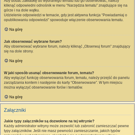
Aby dodać zakładkę do wybranego tematu lub go obserwować, należy
kliknąć odpowiedni odnośnik w menu “Narzędzia tematu” znajdujące się na
górze i na dole wątku.
Udzielenie odpowiedzi w temacie, gdy jest aktywna funkcja “Powiadamiaj o
opublikowaniu odpowiedzi” spowoduje włączenie obserwowania tematu.
Na górę
Jak obserwować wybrane forum?
Aby obserwować wybrane forum, należy kliknąć „Obserwuj forum” znajdujący
się na dole strony.
Na górę
W jaki sposób usunąć obserwowanie forum, tematu?
Aby wyłączyć funkcję obserwowania forum, tematu, należy przejść do panelu
zarządzania kontem i następnie do karty “Obserwowane”. W tym miejscu
można wyłączyć obserwowanie forów i tematów.
Na górę
Załączniki
Jakie typy załączników są dozwolone na tej witrynie?
Każdy administrator witryny może zezwolić lub zabronić zamieszczać pewne
typy załączników. Jeśli nie masz pewności zamieszczanie, jakich typów