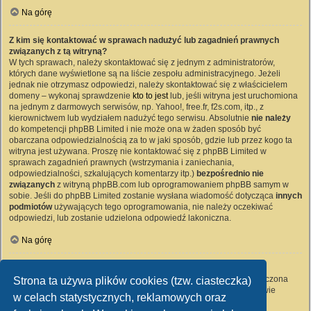
Na górę
Z kim się kontaktować w sprawach nadużyć lub zagadnień prawnych
związanych z tą witryną?
W tych sprawach, należy skontaktować się z jednym z administratorów,
których dane wyświetlone są na liście zespołu administracyjnego. Jeżeli
jednak nie otrzymasz odpowiedzi, należy skontaktować się z właścicielem
domeny – wykonaj sprawdzenie
kto to jest
lub, jeśli witryna jest uruchomiona
na jednym z darmowych serwisów, np. Yahoo!, free.fr, f2s.com, itp., z
kierownictwem lub wydziałem nadużyć tego serwisu. Absolutnie
nie należy
do kompetencji phpBB Limited i nie może ona w żaden sposób być
obarczana odpowiedzialnością za to w jaki sposób, gdzie lub przez kogo ta
witryna jest używana. Proszę nie kontaktować się z phpBB Limited w
sprawach zagadnień prawnych (wstrzymania i zaniechania,
odpowiedzialności, szkalujących komentarzy itp.)
bezpośrednio nie
związanych
z witryną phpBB.com lub oprogramowaniem phpBB samym w
sobie. Jeśli do phpBB Limited zostanie wysłana wiadomość dotycząca
innych
podmiotów
używających tego oprogramowania, nie należy oczekiwać
odpowiedzi, lub zostanie udzielona odpowiedź lakoniczna.
Na górę
Jak nawiązać kontakt z administratorem witryny?
Wszyscy użytkownicy witryny mogą używać – jeśli funkcja ta jest włączona
Strona ta używa plików cookies (tzw. ciasteczka)
przez administratora witryny – formularza „Kontakt z nami”. Członkowie
w celach statystycznych, reklamowych oraz
witryny mogą także używać odnośnika „Zespół administracyjny”.