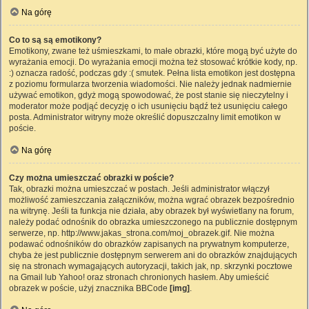
Na górę
Co to są są emotikony?
Emotikony, zwane też uśmieszkami, to małe obrazki, które mogą być użyte do
wyrażania emocji. Do wyrażania emocji można też stosować krótkie kody, np.
:) oznacza radość, podczas gdy :( smutek. Pełna lista emotikon jest dostępna
z poziomu formularza tworzenia wiadomości. Nie należy jednak nadmiernie
używać emotikon, gdyż mogą spowodować, że post stanie się nieczytelny i
moderator może podjąć decyzję o ich usunięciu bądź też usunięciu całego
posta. Administrator witryny może określić dopuszczalny limit emotikon w
poście.
Na górę
Czy można umieszczać obrazki w poście?
Tak, obrazki można umieszczać w postach. Jeśli administrator włączył
możliwość zamieszczania załączników, można wgrać obrazek bezpośrednio
na witrynę. Jeśli ta funkcja nie działa, aby obrazek był wyświetlany na forum,
należy podać odnośnik do obrazka umieszczonego na publicznie dostępnym
serwerze, np. http://www.jakas_strona.com/moj_obrazek.gif. Nie można
podawać odnośników do obrazków zapisanych na prywatnym komputerze,
chyba że jest publicznie dostępnym serwerem ani do obrazków znajdujących
się na stronach wymagających autoryzacji, takich jak, np. skrzynki pocztowe
na Gmail lub Yahoo! oraz stronach chronionych hasłem. Aby umieścić
obrazek w poście, użyj znacznika BBCode
[img]
.