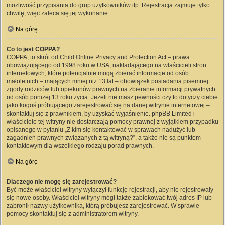
możliwość przypisania do grup użytkowników itp. Rejestracja zajmuje tylko
chwilę, więc zaleca się jej wykonanie.
Na górę
Co to jest COPPA?
COPPA, to skrót od Child Online Privacy and Protection Act – prawa
obowiązującego od 1998 roku w USA, nakładającego na właścicieli stron
internetowych, które potencjalnie mogą zbierać informacje od osób
małoletnich – mających mniej niż 13 lat – obowiązek posiadania pisemnej
zgody rodziców lub opiekunów prawnych na zbieranie informacji prywatnych
od osób poniżej 13 roku życia. Jeżeli nie masz pewności czy to dotyczy ciebie
jako kogoś próbującego zarejestrować się na danej witrynie internetowej –
skontaktuj się z prawnikiem, by uzyskać wyjaśnienie. phpBB Limited i
właściciele tej witryny nie dostarczają pomocy prawnej z wyjątkiem przypadku
opisanego w pytaniu „Z kim się kontaktować w sprawach nadużyć lub
zagadnień prawnych związanych z tą witryną?”, a także nie są punktem
kontaktowym dla wszelkiego rodzaju porad prawnych.
Na górę
Dlaczego nie mogę się zarejestrować?
Być może właściciel witryny wyłączył funkcję rejestracji, aby nie rejestrowały
się nowe osoby. Właściciel witryny mógł także zablokować twój adres IP lub
zabronił nazwy użytkownika, którą próbujesz zarejestrować. W sprawie
pomocy skontaktuj się z administratorem witryny.