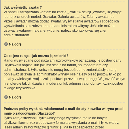
Jak wyświetlić awatar?
W panelu zarządzania kontem na karcie „Profil” w sekcji „Awatar”, używając
jednej z czterech metod: Gravatar, Galeria awatarów, Zdalny awatar lub
Prześlij awatar, można dodać awatar. Wyświetlanie awatarów i sposób ich
wyświetlania są uzależnione od administratora witryny. Jeśli nie można
używać awatarów na danej witrynie, należy skontaktować się z jej
administratorem.
Na górę
Co to jest ranga i jak można ją zmienić?
Rangi wyświetlane pod nazwami użytkowników oznaczają, ile postów dany
użytkownik napisał lub jaki ma status na forum, np. moderatora czy
administratora. Użytkownicy nie mogą bezpośrednio zmieniać stylu rang,
ponieważ ustawia je administrator witryny. Nie należy pisać postów tylko po
to, aby zwiększyć swój licznik postów i przez to swoją rangę. Większość witryn
nie toleruje takich działań i moderator lub administrator obniży licznik postów
takiego użytkownika.
Na górę
Podczas próby wysłania wiadomości e-mail do użytkownika witryna prosi
mnie o zalogowanie. Dlaczego?
Tylko zarejestrowani użytkownicy mogą wysyłać e-maile do innych
użytkowników przez wbudowany formularz wysyłania e-maili i tylko wtedy,
jeżeli administrator włączył tę funkcję. Ma to zabezpieczać przed