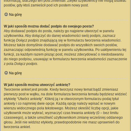
informacją, dlaczego ten post zmieniali. Zwykli użytkownicy nie mogą usuwać
postów, gdy ktoś zamieścił pod ich postem nowy post.
Na górę
W jaki sposób można dodać podpis do swojego posta?
Aby dodawać podpis do posta, należy go najpierw utworzyć w panelu
użytkownika. Aby dołączyć do danej wiadomości swój podpis, zaznacz
funkcję
Dołącz podpis
znajdującą się w formularzu tworzenia wiadomości.
Możesz także domyślnie dodawać podpis do wszystkich swoich postów,
zaznaczając odpowiednią funkcję w panelu użytkownika. Po uaktywnieniu tej
funkcji, za każdym razem pisząc post, możesz zdecydować o niedodawaniu
do niego podpisu, usuwając w formularzu tworzenia wiadomości zaznaczenie
z pola
Dołącz podpis
.
Na górę
W jaki sposób można utworzyć ankietę?
Tworzenie ankiet jest proste. Kiedy tworzysz nowy temat bądź zmieniasz
pierwszy post w wątku, na dole formularza tworzenia tematu będziesz widzieć
etykietę “Utwórz ankietę”. Kliknij ją i w otworzonym formularzu podaj tytuł
ankiety i co najmniej dwie opcje. Każdą opcję należy wpisać w nowym
wierszu widocznego pola tekstowego. Możesz określić liczbę opcji, jakie
użytkownik może wybrać, wyznaczyć czas trwania ankiety (0 – bez limitu
czasowego), a także umożliwić użytkownikom zmianę wcześniej oddanego
głosu. Jeśli nie widzisz etykiety, prawdopodobnie nie masz uprawnień do
tworzenia ankiet.