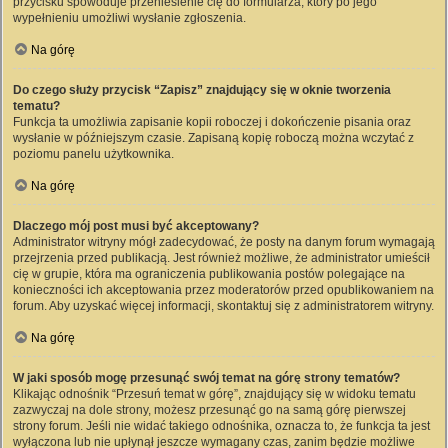
przycisku spowoduje przeniesienie cię do formularza, który po jego
wypełnieniu umożliwi wysłanie zgłoszenia.
Na górę
Do czego służy przycisk “Zapisz” znajdujący się w oknie tworzenia
tematu?
Funkcja ta umożliwia zapisanie kopii roboczej i dokończenie pisania oraz
wysłanie w późniejszym czasie. Zapisaną kopię roboczą można wczytać z
poziomu panelu użytkownika.
Na górę
Dlaczego mój post musi być akceptowany?
Administrator witryny mógł zadecydować, że posty na danym forum wymagają
przejrzenia przed publikacją. Jest również możliwe, że administrator umieścił
cię w grupie, która ma ograniczenia publikowania postów polegające na
konieczności ich akceptowania przez moderatorów przed opublikowaniem na
forum. Aby uzyskać więcej informacji, skontaktuj się z administratorem witryny.
Na górę
W jaki sposób mogę przesunąć swój temat na górę strony tematów?
Klikając odnośnik “Przesuń temat w górę”, znajdujący się w widoku tematu
zazwyczaj na dole strony, możesz przesunąć go na samą górę pierwszej
strony forum. Jeśli nie widać takiego odnośnika, oznacza to, że funkcja ta jest
wyłączona lub nie upłynął jeszcze wymagany czas, zanim będzie możliwe