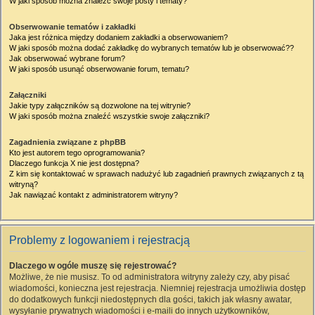
W jaki sposób można znaleźć swoje posty i tematy?
Obserwowanie tematów i zakładki
Jaka jest różnica między dodaniem zakładki a obserwowaniem?
W jaki sposób można dodać zakładkę do wybranych tematów lub je obserwować??
Jak obserwować wybrane forum?
W jaki sposób usunąć obserwowanie forum, tematu?
Załączniki
Jakie typy załączników są dozwolone na tej witrynie?
W jaki sposób można znaleźć wszystkie swoje załączniki?
Zagadnienia związane z phpBB
Kto jest autorem tego oprogramowania?
Dlaczego funkcja X nie jest dostępna?
Z kim się kontaktować w sprawach nadużyć lub zagadnień prawnych związanych z tą
witryną?
Jak nawiązać kontakt z administratorem witryny?
Problemy z logowaniem i rejestracją
Dlaczego w ogóle muszę się rejestrować?
Możliwe, że nie musisz. To od administratora witryny zależy czy, aby pisać
wiadomości, konieczna jest rejestracja. Niemniej rejestracja umożliwia dostęp
do dodatkowych funkcji niedostępnych dla gości, takich jak własny awatar,
wysyłanie prywatnych wiadomości i e-maili do innych użytkowników,