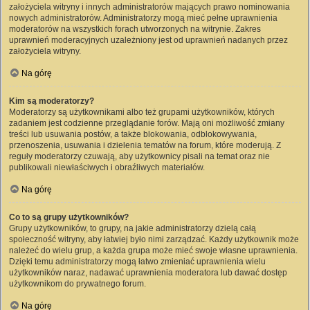
założyciela witryny i innych administratorów mających prawo nominowania
nowych administratorów. Administratorzy mogą mieć pełne uprawnienia
moderatorów na wszystkich forach utworzonych na witrynie. Zakres
uprawnień moderacyjnych uzależniony jest od uprawnień nadanych przez
założyciela witryny.
Na górę
Kim są moderatorzy?
Moderatorzy są użytkownikami albo też grupami użytkowników, których
zadaniem jest codzienne przeglądanie forów. Mają oni możliwość zmiany
treści lub usuwania postów, a także blokowania, odblokowywania,
przenoszenia, usuwania i dzielenia tematów na forum, które moderują. Z
reguły moderatorzy czuwają, aby użytkownicy pisali na temat oraz nie
publikowali niewłaściwych i obraźliwych materiałów.
Na górę
Co to są grupy użytkowników?
Grupy użytkowników, to grupy, na jakie administratorzy dzielą całą
społeczność witryny, aby łatwiej było nimi zarządzać. Każdy użytkownik może
należeć do wielu grup, a każda grupa może mieć swoje własne uprawnienia.
Dzięki temu administratorzy mogą łatwo zmieniać uprawnienia wielu
użytkowników naraz, nadawać uprawnienia moderatora lub dawać dostęp
użytkownikom do prywatnego forum.
Na górę