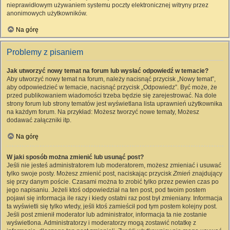
nieprawidłowym używaniem systemu poczty elektronicznej witryny przez
anonimowych użytkowników.
Na górę
Problemy z pisaniem
Jak utworzyć nowy temat na forum lub wysłać odpowiedź w temacie?
Aby utworzyć nowy temat na forum, należy nacisnąć przycisk „Nowy temat”,
aby odpowiedzieć w temacie, nacisnąć przycisk „Odpowiedz”. Być może, że
przed publikowaniem wiadomości trzeba będzie się zarejestrować. Na dole
strony forum lub strony tematów jest wyświetlana lista uprawnień użytkownika
na każdym forum. Na przykład: Możesz tworzyć nowe tematy, Możesz
dodawać załączniki itp.
Na górę
W jaki sposób można zmienić lub usunąć post?
Jeśli nie jesteś administratorem lub moderatorem, możesz zmieniać i usuwać
tylko swoje posty. Możesz zmienić post, naciskając przycisk
Zmień
znajdujący
się przy danym poście. Czasami można to zrobić tylko przez pewien czas po
jego napisaniu. Jeżeli ktoś odpowiedział na ten post, pod twoim postem
pojawi się informacja ile razy i kiedy ostatni raz post był zmieniany. Informacja
ta wyświetli się tylko wtedy, jeśli ktoś zamieścił pod tym postem kolejny post.
Jeśli post zmienił moderator lub administrator, informacja ta nie zostanie
wyświetlona. Administratorzy i moderatorzy mogą zostawić notatkę z