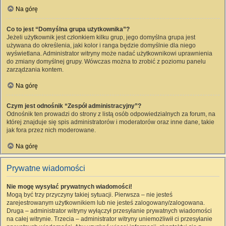
Na górę
Co to jest “Domyślna grupa użytkownika”?
Jeżeli użytkownik jest członkiem kilku grup, jego domyślna grupa jest
używana do określenia, jaki kolor i ranga będzie domyślnie dla niego
wyświetlana. Administrator witryny może nadać użytkownikowi uprawnienia
do zmiany domyślnej grupy. Wówczas można to zrobić z poziomu panelu
zarządzania kontem.
Na górę
Czym jest odnośnik “Zespół administracyjny”?
Odnośnik ten prowadzi do strony z listą osób odpowiedzialnych za forum, na
której znajduje się spis administratorów i moderatorów oraz inne dane, takie
jak fora przez nich moderowane.
Na górę
Prywatne wiadomości
Nie mogę wysyłać prywatnych wiadomości!
Mogą być trzy przyczyny takiej sytuacji. Pierwsza – nie jesteś
zarejestrowanym użytkownikiem lub nie jesteś zalogowany/zalogowana.
Druga – administrator witryny wyłączył przesyłanie prywatnych wiadomości
na całej witrynie. Trzecia – administrator witryny uniemożliwił ci przesyłanie