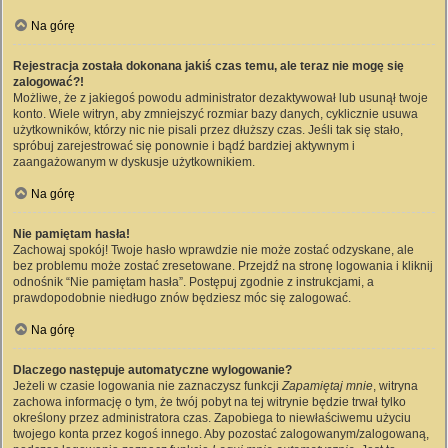
Na górę
Rejestracja została dokonana jakiś czas temu, ale teraz nie mogę się
zalogować?!
Możliwe, że z jakiegoś powodu administrator dezaktywował lub usunął twoje
konto. Wiele witryn, aby zmniejszyć rozmiar bazy danych, cyklicznie usuwa
użytkowników, którzy nic nie pisali przez dłuższy czas. Jeśli tak się stało,
spróbuj zarejestrować się ponownie i bądź bardziej aktywnym i
zaangażowanym w dyskusje użytkownikiem.
Na górę
Nie pamiętam hasła!
Zachowaj spokój! Twoje hasło wprawdzie nie może zostać odzyskane, ale
bez problemu może zostać zresetowane. Przejdź na stronę logowania i kliknij
odnośnik “Nie pamiętam hasła”. Postępuj zgodnie z instrukcjami, a
prawdopodobnie niedługo znów będziesz móc się zalogować.
Na górę
Dlaczego następuje automatyczne wylogowanie?
Jeżeli w czasie logowania nie zaznaczysz funkcji
Zapamiętaj mnie
, witryna
zachowa informację o tym, że twój pobyt na tej witrynie będzie trwał tylko
określony przez administratora czas. Zapobiega to niewłaściwemu użyciu
twojego konta przez kogoś innego. Aby pozostać zalogowanym/zalogowaną,