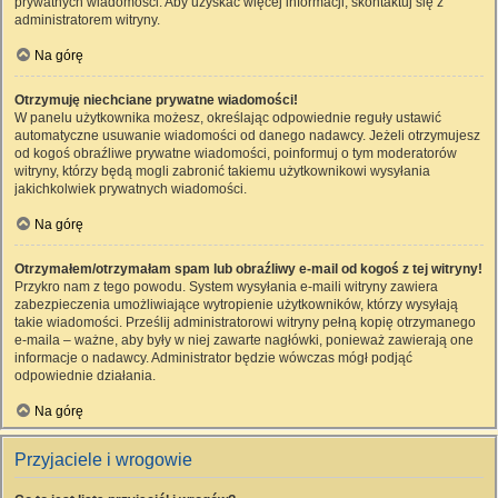
prywatnych wiadomości. Aby uzyskać więcej informacji, skontaktuj się z
administratorem witryny.
Na górę
Otrzymuję niechciane prywatne wiadomości!
W panelu użytkownika możesz, określając odpowiednie reguły ustawić
automatyczne usuwanie wiadomości od danego nadawcy. Jeżeli otrzymujesz
od kogoś obraźliwe prywatne wiadomości, poinformuj o tym moderatorów
witryny, którzy będą mogli zabronić takiemu użytkownikowi wysyłania
jakichkolwiek prywatnych wiadomości.
Na górę
Otrzymałem/otrzymałam spam lub obraźliwy e-mail od kogoś z tej witryny!
Przykro nam z tego powodu. System wysyłania e-maili witryny zawiera
zabezpieczenia umożliwiające wytropienie użytkowników, którzy wysyłają
takie wiadomości. Prześlij administratorowi witryny pełną kopię otrzymanego
e-maila – ważne, aby były w niej zawarte nagłówki, ponieważ zawierają one
informacje o nadawcy. Administrator będzie wówczas mógł podjąć
odpowiednie działania.
Na górę
Przyjaciele i wrogowie