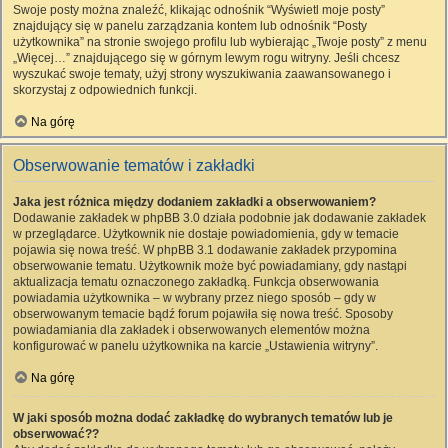
Swoje posty można znaleźć, klikając odnośnik “Wyświetl moje posty”
znajdujący się w panelu zarządzania kontem lub odnośnik “Posty
użytkownika” na stronie swojego profilu lub wybierając „Twoje posty” z menu
„Więcej…” znajdującego się w górnym lewym rogu witryny. Jeśli chcesz
wyszukać swoje tematy, użyj strony wyszukiwania zaawansowanego i
skorzystaj z odpowiednich funkcji.
Na górę
Obserwowanie tematów i zakładki
Jaka jest różnica między dodaniem zakładki a obserwowaniem?
Dodawanie zakładek w phpBB 3.0 działa podobnie jak dodawanie zakładek
w przeglądarce. Użytkownik nie dostaje powiadomienia, gdy w temacie
pojawia się nowa treść. W phpBB 3.1 dodawanie zakładek przypomina
obserwowanie tematu. Użytkownik może być powiadamiany, gdy nastąpi
aktualizacja tematu oznaczonego zakładką. Funkcja obserwowania
powiadamia użytkownika – w wybrany przez niego sposób – gdy w
obserwowanym temacie bądź forum pojawiła się nowa treść. Sposoby
powiadamiania dla zakładek i obserwowanych elementów można
konfigurować w panelu użytkownika na karcie „Ustawienia witryny”.
Na górę
W jaki sposób można dodać zakładkę do wybranych tematów lub je
obserwować??