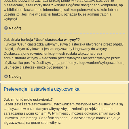
podczas logowania zaznacz funkcję
Loguj mnie automatycznie
. Jest to
niezalecane, jeżeli korzystasz z witryny z ogólnie dostępnego komputera, np.
w bibliotece, kawiarence internetowej, sali komputerowej w szkole lub na
uczelni itp. Jeśli nie widzisz tej funkcji, oznacza to, że administrator ją
wyłączył.
Na górę
Jak działa funkcja “Usuń ciasteczka witryny”?
Funkcja “Usuń ciasteczka witryny” usuwa ciasteczka utworzone przez phpBB
dzięki, którym użytkownik jest autoryzowany i logowany do witryny.
Dostarczają one również funkcję – jeśli została włączona przez
administratora witryny – śledzenia przeczytanych i nieprzeczytanych przez
użytkownika postów. Jeśli występują problemy z logowaniem/wylogowaniem,
usunięcie ciasteczek może być pomocne.
Na górę
Preferencje i ustawienia użytkownika
Jak zmienić moje ustawienia?
Jeżeli jesteś zarejestrowanym użytkownikiem, wszystkie twoje ustawienia są
zapisywane w bazie danych witryny. Aby je zmienić, przejdź do panelu
zarządzania swoim kontem. W tym miejscu możesz dokonać zmian swoich
ustawień i preferencji. Odnośnik do panelu o nazwie “Moje konto” znajduje
się zazwyczaj na górze stron witryny.