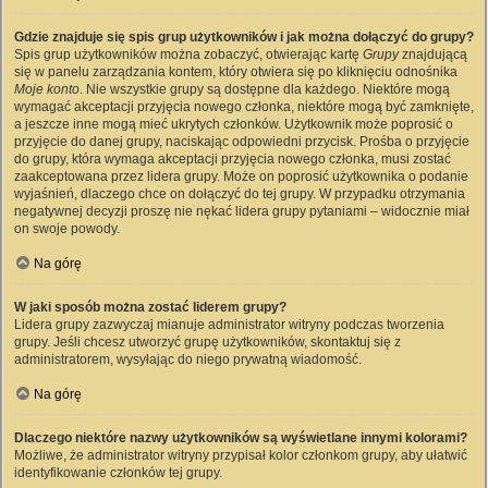
Gdzie znajduje się spis grup użytkowników i jak można dołączyć do grupy?
Spis grup użytkowników można zobaczyć, otwierając kartę
Grupy
znajdującą
się w panelu zarządzania kontem, który otwiera się po kliknięciu odnośnika
Moje konto
. Nie wszystkie grupy są dostępne dla każdego. Niektóre mogą
wymagać akceptacji przyjęcia nowego członka, niektóre mogą być zamknięte,
a jeszcze inne mogą mieć ukrytych członków. Użytkownik może poprosić o
przyjęcie do danej grupy, naciskając odpowiedni przycisk. Prośba o przyjęcie
do grupy, która wymaga akceptacji przyjęcia nowego członka, musi zostać
zaakceptowana przez lidera grupy. Może on poprosić użytkownika o podanie
wyjaśnień, dlaczego chce on dołączyć do tej grupy. W przypadku otrzymania
negatywnej decyzji proszę nie nękać lidera grupy pytaniami – widocznie miał
on swoje powody.
Na górę
W jaki sposób można zostać liderem grupy?
Lidera grupy zazwyczaj mianuje administrator witryny podczas tworzenia
grupy. Jeśli chcesz utworzyć grupę użytkowników, skontaktuj się z
administratorem, wysyłając do niego prywatną wiadomość.
Na górę
Dlaczego niektóre nazwy użytkowników są wyświetlane innymi kolorami?
Możliwe, że administrator witryny przypisał kolor członkom grupy, aby ułatwić
identyfikowanie członków tej grupy.