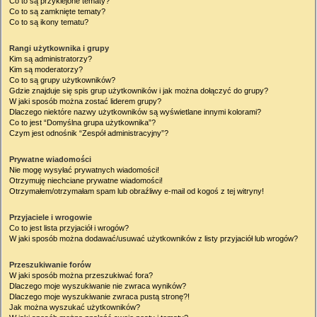
Co to są przyklejone tematy?
Co to są zamknięte tematy?
Co to są ikony tematu?
Rangi użytkownika i grupy
Kim są administratorzy?
Kim są moderatorzy?
Co to są grupy użytkowników?
Gdzie znajduje się spis grup użytkowników i jak można dołączyć do grupy?
W jaki sposób można zostać liderem grupy?
Dlaczego niektóre nazwy użytkowników są wyświetlane innymi kolorami?
Co to jest “Domyślna grupa użytkownika”?
Czym jest odnośnik “Zespół administracyjny”?
Prywatne wiadomości
Nie mogę wysyłać prywatnych wiadomości!
Otrzymuję niechciane prywatne wiadomości!
Otrzymałem/otrzymałam spam lub obraźliwy e-mail od kogoś z tej witryny!
Przyjaciele i wrogowie
Co to jest lista przyjaciół i wrogów?
W jaki sposób można dodawać/usuwać użytkowników z listy przyjaciół lub wrogów?
Przeszukiwanie forów
W jaki sposób można przeszukiwać fora?
Dlaczego moje wyszukiwanie nie zwraca wyników?
Dlaczego moje wyszukiwanie zwraca pustą stronę?!
Jak można wyszukać użytkowników?