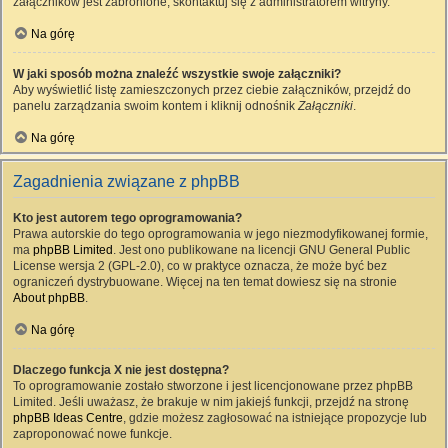
załączników jest zabronione, skontaktuj się z administratorem witryny.
Na górę
W jaki sposób można znaleźć wszystkie swoje załączniki?
Aby wyświetlić listę zamieszczonych przez ciebie załączników, przejdź do
panelu zarządzania swoim kontem i kliknij odnośnik
Załączniki
.
Na górę
Zagadnienia związane z phpBB
Kto jest autorem tego oprogramowania?
Prawa autorskie do tego oprogramowania w jego niezmodyfikowanej formie,
ma
phpBB Limited
. Jest ono publikowane na licencji GNU General Public
License wersja 2 (GPL-2.0), co w praktyce oznacza, że może być bez
ograniczeń dystrybuowane. Więcej na ten temat dowiesz się na stronie
About phpBB
.
Na górę
Dlaczego funkcja X nie jest dostępna?
To oprogramowanie zostało stworzone i jest licencjonowane przez phpBB
Limited. Jeśli uważasz, że brakuje w nim jakiejś funkcji, przejdź na stronę
phpBB Ideas Centre
, gdzie możesz zagłosować na istniejące propozycje lub
zaproponować nowe funkcje.