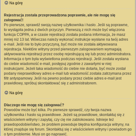
Na górę
Rejestracja została przeprowadzona poprawnie, ale nie mogę się
zalogować!
Po pierwsze, sprawdź swoją nazwę użytkownika i hasło. Jeśli są poprawne,
to wystąpiła jedna z dwóch przyczyn. Pierwszą z nich może być włączona
funkcja COPPA, a w czasie rejestracji została podana informacja, że masz
mniej niż 13 lat. Wówczas należy wykonać instrukcje wysłane na twój adres
e-mail. Jeśli nie to było przyczyną, być może nie została aktywowana
rejestracja. Niektóre witryny przed pierwszym zalogowaniem wymagają
aktywowania rejestracji przez osobę rejestrującą się lub przez administratora.
Informacja o tym była wyświetlona podczas rejestracji. Jeśli została wysłana
do ciebie wiadomość e-mail, postępuj zgodnie z zawartymi w niej
instrukcjami. Jeżeli taka wiadomość do ciebie nie dotarła, być może został
podany nieprawidłowy adres e-mail lub wiadomość została zatrzymana przez
filtr antyspamowy. Jeśli na pewno podany przez ciebie adres e-mail jest
prawidłowy, spróbuj skontaktować się z administratorem.
Na górę
Dlaczego nie mogę się zalogować?
Powodów może być kilka. Po pierwsze sprawdź, czy twoja nazwa
użytkownika i hasło są prawidłowe. Jeżeli są prawidłowe, skontaktuj się z
właścicielem witryny i zapytaj, czy cię nie zablokowano. Istnieje też
prawdopodobieństwo, że problem powoduje błędna konfiguracja witryny, na
której znajduje się forum. Skontaktuj się z właścicielem witryny i powiadom go
o tym problemie. Musi on go naprawić.