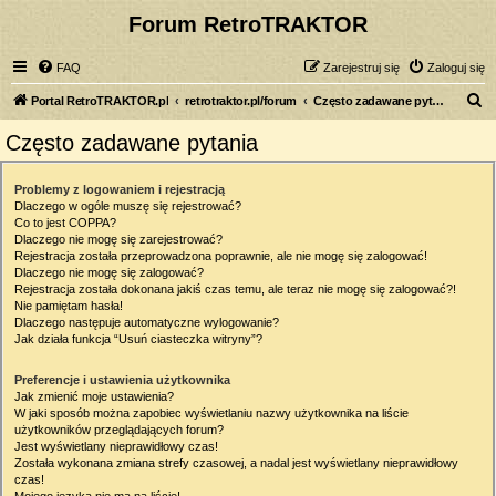
Forum RetroTRAKTOR
FAQ
Zarejestruj się
Zaloguj się
S
Portal RetroTRAKTOR.pl
retrotraktor.pl/forum
Często zadawane pytania
z
Często zadawane pytania
u
k
Problemy z logowaniem i rejestracją
Dlaczego w ogóle muszę się rejestrować?
a
Co to jest COPPA?
j
Dlaczego nie mogę się zarejestrować?
Rejestracja została przeprowadzona poprawnie, ale nie mogę się zalogować!
Dlaczego nie mogę się zalogować?
Rejestracja została dokonana jakiś czas temu, ale teraz nie mogę się zalogować?!
Nie pamiętam hasła!
Dlaczego następuje automatyczne wylogowanie?
Jak działa funkcja “Usuń ciasteczka witryny”?
Preferencje i ustawienia użytkownika
Jak zmienić moje ustawienia?
W jaki sposób można zapobiec wyświetlaniu nazwy użytkownika na liście
użytkowników przeglądających forum?
Jest wyświetlany nieprawidłowy czas!
Została wykonana zmiana strefy czasowej, a nadal jest wyświetlany nieprawidłowy
czas!