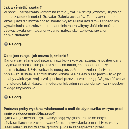
Jak wyświetlić awatar?
W panelu zarządzania kontem na karcie „Profil” w sekcji „Awatar”, używając
jednej z czterech metod: Gravatar, Galeria awatarów, Zdalny awatar lub
Prześlij awatar, można dodać awatar. Wyświetlanie awatarów i sposób ich
wyświetlania są uzależnione od administratora witryny. Jeśli nie można
używać awatarów na danej witrynie, należy skontaktować się z jej
administratorem.
Na górę
Co to jest ranga i jak można ją zmienić?
Rangi wyświetlane pod nazwami użytkowników oznaczają, ile postów dany
użytkownik napisał lub jaki ma status na forum, np. moderatora czy
administratora. Użytkownicy nie mogą bezpośrednio zmieniać stylu rang,
ponieważ ustawia je administrator witryny. Nie należy pisać postów tylko po
to, aby zwiększyć swój licznik postów i przez to swoją rangę. Większość witryn
nie toleruje takich działań i moderator lub administrator obniży licznik postów
takiego użytkownika.
Na górę
Podczas próby wysłania wiadomości e-mail do użytkownika witryna prosi
mnie o zalogowanie. Dlaczego?
Tylko zarejestrowani użytkownicy mogą wysyłać e-maile do innych
użytkowników przez wbudowany formularz wysyłania e-maili i tylko wtedy,
jeżeli administrator włączył tę funkcję. Ma to zabezpieczać przed