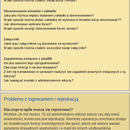
W jaki sposób można znaleźć swoje posty i tematy?
Obserwowanie tematów i zakładki
Jaka jest różnica między dodaniem zakładki a obserwowaniem?
W jaki sposób można dodać zakładkę do wybranych tematów lub je obserwować??
Jak obserwować wybrane forum?
W jaki sposób usunąć obserwowanie forum, tematu?
Załączniki
Jakie typy załączników są dozwolone na tej witrynie?
W jaki sposób można znaleźć wszystkie swoje załączniki?
Zagadnienia związane z phpBB
Kto jest autorem tego oprogramowania?
Dlaczego funkcja X nie jest dostępna?
Z kim się kontaktować w sprawach nadużyć lub zagadnień prawnych związanych z tą
witryną?
Jak nawiązać kontakt z administratorem witryny?
Problemy z logowaniem i rejestracją
Dlaczego w ogóle muszę się rejestrować?
Możliwe, że nie musisz. To od administratora witryny zależy czy, aby pisać
wiadomości, konieczna jest rejestracja. Niemniej rejestracja umożliwia dostęp
do dodatkowych funkcji niedostępnych dla gości, takich jak własny awatar,
wysyłanie prywatnych wiadomości i e-maili do innych użytkowników,