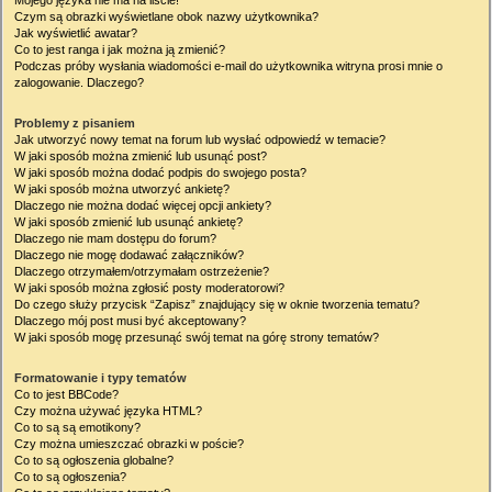
Mojego języka nie ma na liście!
Czym są obrazki wyświetlane obok nazwy użytkownika?
Jak wyświetlić awatar?
Co to jest ranga i jak można ją zmienić?
Podczas próby wysłania wiadomości e-mail do użytkownika witryna prosi mnie o
zalogowanie. Dlaczego?
Problemy z pisaniem
Jak utworzyć nowy temat na forum lub wysłać odpowiedź w temacie?
W jaki sposób można zmienić lub usunąć post?
W jaki sposób można dodać podpis do swojego posta?
W jaki sposób można utworzyć ankietę?
Dlaczego nie można dodać więcej opcji ankiety?
W jaki sposób zmienić lub usunąć ankietę?
Dlaczego nie mam dostępu do forum?
Dlaczego nie mogę dodawać załączników?
Dlaczego otrzymałem/otrzymałam ostrzeżenie?
W jaki sposób można zgłosić posty moderatorowi?
Do czego służy przycisk “Zapisz” znajdujący się w oknie tworzenia tematu?
Dlaczego mój post musi być akceptowany?
W jaki sposób mogę przesunąć swój temat na górę strony tematów?
Formatowanie i typy tematów
Co to jest BBCode?
Czy można używać języka HTML?
Co to są są emotikony?
Czy można umieszczać obrazki w poście?
Co to są ogłoszenia globalne?
Co to są ogłoszenia?