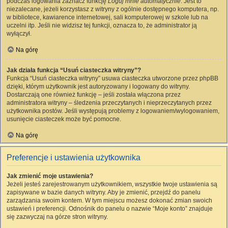
podczas logowania zaznacz funkcję
Loguj mnie automatycznie
. Jest to
niezalecane, jeżeli korzystasz z witryny z ogólnie dostępnego komputera, np.
w bibliotece, kawiarence internetowej, sali komputerowej w szkole lub na
uczelni itp. Jeśli nie widzisz tej funkcji, oznacza to, że administrator ją
wyłączył.
Na górę
Jak działa funkcja “Usuń ciasteczka witryny”?
Funkcja “Usuń ciasteczka witryny” usuwa ciasteczka utworzone przez phpBB
dzięki, którym użytkownik jest autoryzowany i logowany do witryny.
Dostarczają one również funkcję – jeśli została włączona przez
administratora witryny – śledzenia przeczytanych i nieprzeczytanych przez
użytkownika postów. Jeśli występują problemy z logowaniem/wylogowaniem,
usunięcie ciasteczek może być pomocne.
Na górę
Preferencje i ustawienia użytkownika
Jak zmienić moje ustawienia?
Jeżeli jesteś zarejestrowanym użytkownikiem, wszystkie twoje ustawienia są
zapisywane w bazie danych witryny. Aby je zmienić, przejdź do panelu
zarządzania swoim kontem. W tym miejscu możesz dokonać zmian swoich
ustawień i preferencji. Odnośnik do panelu o nazwie “Moje konto” znajduje
się zazwyczaj na górze stron witryny.