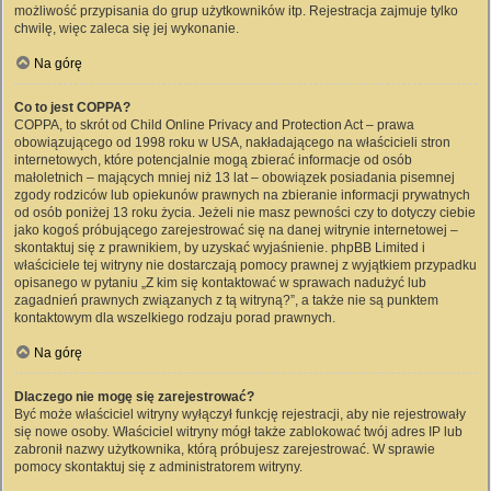
możliwość przypisania do grup użytkowników itp. Rejestracja zajmuje tylko
chwilę, więc zaleca się jej wykonanie.
Na górę
Co to jest COPPA?
COPPA, to skrót od Child Online Privacy and Protection Act – prawa
obowiązującego od 1998 roku w USA, nakładającego na właścicieli stron
internetowych, które potencjalnie mogą zbierać informacje od osób
małoletnich – mających mniej niż 13 lat – obowiązek posiadania pisemnej
zgody rodziców lub opiekunów prawnych na zbieranie informacji prywatnych
od osób poniżej 13 roku życia. Jeżeli nie masz pewności czy to dotyczy ciebie
jako kogoś próbującego zarejestrować się na danej witrynie internetowej –
skontaktuj się z prawnikiem, by uzyskać wyjaśnienie. phpBB Limited i
właściciele tej witryny nie dostarczają pomocy prawnej z wyjątkiem przypadku
opisanego w pytaniu „Z kim się kontaktować w sprawach nadużyć lub
zagadnień prawnych związanych z tą witryną?”, a także nie są punktem
kontaktowym dla wszelkiego rodzaju porad prawnych.
Na górę
Dlaczego nie mogę się zarejestrować?
Być może właściciel witryny wyłączył funkcję rejestracji, aby nie rejestrowały
się nowe osoby. Właściciel witryny mógł także zablokować twój adres IP lub
zabronił nazwy użytkownika, którą próbujesz zarejestrować. W sprawie
pomocy skontaktuj się z administratorem witryny.