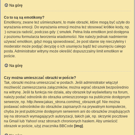
Na górę
Co to są są emotikony?
Emotikony, zwane też uśmieszkami, to małe obrazki, które mogą być użyte do
wyrażania emocji. Do wyrażania emocji można też stosować krótkie kody, np.
:) oznacza radość, podczas gdy :( smutek. Pełna lista emotikon jest dostępna
z poziomu formularza tworzenia wiadomości. Nie należy jednak nadmiernie
używać emotikon, gdyż mogą spowodować, że post stanie się nieczytelny i
moderator może podjąć decyzję o ich usunięciu bądź też usunięciu całego
posta. Administrator witryny może określić dopuszczalny limit emotikon w
poście.
Na górę
Czy można umieszczać obrazki w poście?
Tak, obrazki można umieszczać w postach. Jeśli administrator włączył
możliwość zamieszczania załączników, można wgrać obrazek bezpośrednio
na witrynę. Jeśli ta funkcja nie działa, aby obrazek był wyświetlany na forum,
należy podać odnośnik do obrazka umieszczonego na publicznie dostępnym
serwerze, np. http://www.jakas_strona.com/moj_obrazek.gif. Nie można
podawać odnośników do obrazków zapisanych na prywatnym komputerze,
chyba że jest publicznie dostępnym serwerem ani do obrazków znajdujących
się na stronach wymagających autoryzacji, takich jak, np. skrzynki pocztowe
na Gmail lub Yahoo! oraz stronach chronionych hasłem. Aby umieścić
obrazek w poście, użyj znacznika BBCode
[img]
.