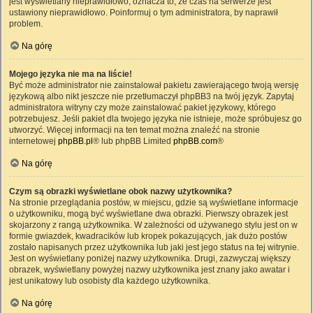
jest wyświetlany nieprawidłowo, oznacza to, że czas na serwerze jest
ustawiony nieprawidłowo. Poinformuj o tym administratora, by naprawił
problem.
Na górę
Mojego języka nie ma na liście!
Być może administrator nie zainstalował pakietu zawierającego twoją wersję
językową albo nikt jeszcze nie przetłumaczył phpBB3 na twój język. Zapytaj
administratora witryny czy może zainstalować pakiet językowy, którego
potrzebujesz. Jeśli pakiet dla twojego języka nie istnieje, może spróbujesz go
utworzyć. Więcej informacji na ten temat można znaleźć na stronie
internetowej
phpBB.pl
® lub phpBB Limited
phpBB.com
®
Na górę
Czym są obrazki wyświetlane obok nazwy użytkownika?
Na stronie przeglądania postów, w miejscu, gdzie są wyświetlane informacje
o użytkowniku, mogą być wyświetlane dwa obrazki. Pierwszy obrazek jest
skojarzony z rangą użytkownika. W zależności od używanego stylu jest on w
formie gwiazdek, kwadracików lub kropek pokazujących, jak dużo postów
zostało napisanych przez użytkownika lub jaki jest jego status na tej witrynie.
Jest on wyświetlany poniżej nazwy użytkownika. Drugi, zazwyczaj większy
obrazek, wyświetlany powyżej nazwy użytkownika jest znany jako awatar i
jest unikatowy lub osobisty dla każdego użytkownika.
Na górę