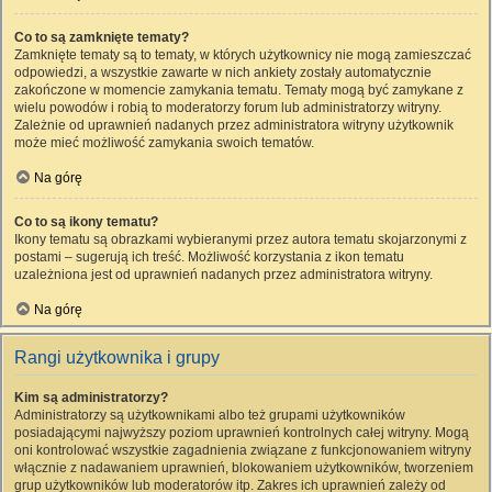
Co to są zamknięte tematy?
Zamknięte tematy są to tematy, w których użytkownicy nie mogą zamieszczać
odpowiedzi, a wszystkie zawarte w nich ankiety zostały automatycznie
zakończone w momencie zamykania tematu. Tematy mogą być zamykane z
wielu powodów i robią to moderatorzy forum lub administratorzy witryny.
Zależnie od uprawnień nadanych przez administratora witryny użytkownik
może mieć możliwość zamykania swoich tematów.
Na górę
Co to są ikony tematu?
Ikony tematu są obrazkami wybieranymi przez autora tematu skojarzonymi z
postami – sugerują ich treść. Możliwość korzystania z ikon tematu
uzależniona jest od uprawnień nadanych przez administratora witryny.
Na górę
Rangi użytkownika i grupy
Kim są administratorzy?
Administratorzy są użytkownikami albo też grupami użytkowników
posiadającymi najwyższy poziom uprawnień kontrolnych całej witryny. Mogą
oni kontrolować wszystkie zagadnienia związane z funkcjonowaniem witryny
włącznie z nadawaniem uprawnień, blokowaniem użytkowników, tworzeniem
grup użytkowników lub moderatorów itp. Zakres ich uprawnień zależy od