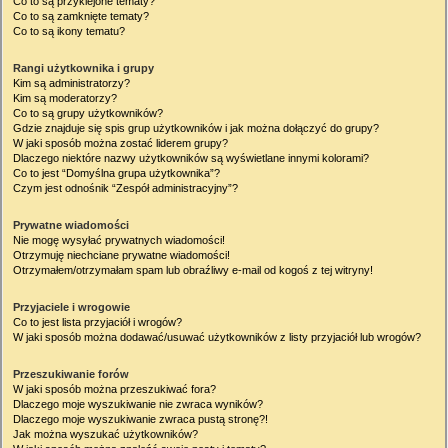
Co to są przyklejone tematy?
Co to są zamknięte tematy?
Co to są ikony tematu?
Rangi użytkownika i grupy
Kim są administratorzy?
Kim są moderatorzy?
Co to są grupy użytkowników?
Gdzie znajduje się spis grup użytkowników i jak można dołączyć do grupy?
W jaki sposób można zostać liderem grupy?
Dlaczego niektóre nazwy użytkowników są wyświetlane innymi kolorami?
Co to jest “Domyślna grupa użytkownika”?
Czym jest odnośnik “Zespół administracyjny”?
Prywatne wiadomości
Nie mogę wysyłać prywatnych wiadomości!
Otrzymuję niechciane prywatne wiadomości!
Otrzymałem/otrzymałam spam lub obraźliwy e-mail od kogoś z tej witryny!
Przyjaciele i wrogowie
Co to jest lista przyjaciół i wrogów?
W jaki sposób można dodawać/usuwać użytkowników z listy przyjaciół lub wrogów?
Przeszukiwanie forów
W jaki sposób można przeszukiwać fora?
Dlaczego moje wyszukiwanie nie zwraca wyników?
Dlaczego moje wyszukiwanie zwraca pustą stronę?!
Jak można wyszukać użytkowników?