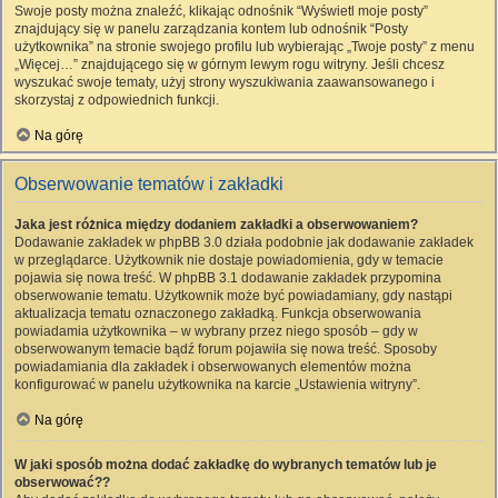
Swoje posty można znaleźć, klikając odnośnik “Wyświetl moje posty”
znajdujący się w panelu zarządzania kontem lub odnośnik “Posty
użytkownika” na stronie swojego profilu lub wybierając „Twoje posty” z menu
„Więcej…” znajdującego się w górnym lewym rogu witryny. Jeśli chcesz
wyszukać swoje tematy, użyj strony wyszukiwania zaawansowanego i
skorzystaj z odpowiednich funkcji.
Na górę
Obserwowanie tematów i zakładki
Jaka jest różnica między dodaniem zakładki a obserwowaniem?
Dodawanie zakładek w phpBB 3.0 działa podobnie jak dodawanie zakładek
w przeglądarce. Użytkownik nie dostaje powiadomienia, gdy w temacie
pojawia się nowa treść. W phpBB 3.1 dodawanie zakładek przypomina
obserwowanie tematu. Użytkownik może być powiadamiany, gdy nastąpi
aktualizacja tematu oznaczonego zakładką. Funkcja obserwowania
powiadamia użytkownika – w wybrany przez niego sposób – gdy w
obserwowanym temacie bądź forum pojawiła się nowa treść. Sposoby
powiadamiania dla zakładek i obserwowanych elementów można
konfigurować w panelu użytkownika na karcie „Ustawienia witryny”.
Na górę
W jaki sposób można dodać zakładkę do wybranych tematów lub je
obserwować??