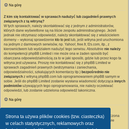
Na górę
Z kim się kontaktować w sprawach nadużyć lub zagadnień prawnych
związanych z tą witryną?
W tych sprawach, należy skontaktować się z jednym z administratorów,
których dane wyświetlone są na liście zespołu administracyjnego. Jeżeli
jednak nie otrzymasz odpowiedzi, należy skontaktować się z właścicielem
domeny – wykonaj sprawdzenie
kto to jest
lub, jeśli witryna jest uruchomiona
na jednym z darmowych serwisów, np. Yahoo!, free.fr, f2s.com, itp., z
kierownictwem lub wydziałem nadużyć tego serwisu. Absolutnie
nie należy
do kompetencji phpBB Limited i nie może ona w żaden sposób być
obarczana odpowiedzialnością za to w jaki sposób, gdzie lub przez kogo ta
witryna jest używana. Proszę nie kontaktować się z phpBB Limited w
sprawach zagadnień prawnych (wstrzymania i zaniechania,
odpowiedzialności, szkalujących komentarzy itp.)
bezpośrednio nie
związanych
z witryną phpBB.com lub oprogramowaniem phpBB samym w
sobie. Jeśli do phpBB Limited zostanie wysłana wiadomość dotycząca
innych
podmiotów
używających tego oprogramowania, nie należy oczekiwać
odpowiedzi, lub zostanie udzielona odpowiedź lakoniczna.
Na górę
Jak nawiązać kontakt z administratorem witryny?
Wszyscy użytkownicy witryny mogą używać – jeśli funkcja ta jest włączona
Strona ta używa plików cookies (tzw. ciasteczka)
przez administratora witryny – formularza „Kontakt z nami”. Członkowie
w celach statystycznych, reklamowych oraz
witryny mogą także używać odnośnika „Zespół administracyjny”.