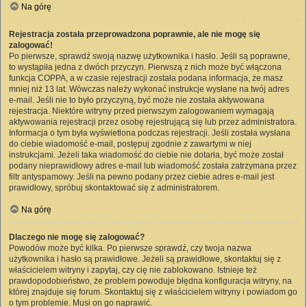
Na górę
Rejestracja została przeprowadzona poprawnie, ale nie mogę się
zalogować!
Po pierwsze, sprawdź swoją nazwę użytkownika i hasło. Jeśli są poprawne,
to wystąpiła jedna z dwóch przyczyn. Pierwszą z nich może być włączona
funkcja COPPA, a w czasie rejestracji została podana informacja, że masz
mniej niż 13 lat. Wówczas należy wykonać instrukcje wysłane na twój adres
e-mail. Jeśli nie to było przyczyną, być może nie została aktywowana
rejestracja. Niektóre witryny przed pierwszym zalogowaniem wymagają
aktywowania rejestracji przez osobę rejestrującą się lub przez administratora.
Informacja o tym była wyświetlona podczas rejestracji. Jeśli została wysłana
do ciebie wiadomość e-mail, postępuj zgodnie z zawartymi w niej
instrukcjami. Jeżeli taka wiadomość do ciebie nie dotarła, być może został
podany nieprawidłowy adres e-mail lub wiadomość została zatrzymana przez
filtr antyspamowy. Jeśli na pewno podany przez ciebie adres e-mail jest
prawidłowy, spróbuj skontaktować się z administratorem.
Na górę
Dlaczego nie mogę się zalogować?
Powodów może być kilka. Po pierwsze sprawdź, czy twoja nazwa
użytkownika i hasło są prawidłowe. Jeżeli są prawidłowe, skontaktuj się z
właścicielem witryny i zapytaj, czy cię nie zablokowano. Istnieje też
prawdopodobieństwo, że problem powoduje błędna konfiguracja witryny, na
której znajduje się forum. Skontaktuj się z właścicielem witryny i powiadom go
o tym problemie. Musi on go naprawić.