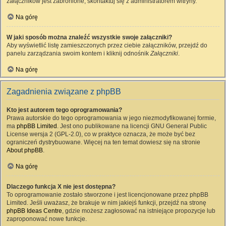
załączników jest zabronione, skontaktuj się z administratorem witryny.
Na górę
W jaki sposób można znaleźć wszystkie swoje załączniki?
Aby wyświetlić listę zamieszczonych przez ciebie załączników, przejdź do
panelu zarządzania swoim kontem i kliknij odnośnik
Załączniki
.
Na górę
Zagadnienia związane z phpBB
Kto jest autorem tego oprogramowania?
Prawa autorskie do tego oprogramowania w jego niezmodyfikowanej formie,
ma
phpBB Limited
. Jest ono publikowane na licencji GNU General Public
License wersja 2 (GPL-2.0), co w praktyce oznacza, że może być bez
ograniczeń dystrybuowane. Więcej na ten temat dowiesz się na stronie
About phpBB
.
Na górę
Dlaczego funkcja X nie jest dostępna?
To oprogramowanie zostało stworzone i jest licencjonowane przez phpBB
Limited. Jeśli uważasz, że brakuje w nim jakiejś funkcji, przejdź na stronę
phpBB Ideas Centre
, gdzie możesz zagłosować na istniejące propozycje lub
zaproponować nowe funkcje.