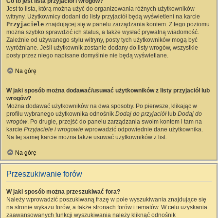
Co to jest lista przyjaciół i wrogów?
Jest to lista, którą można użyć do organizowania różnych użytkowników
witryny. Użytkownicy dodani do listy przyjaciół będą wyświetleni na karcie
Przyjaciele
znajdującej się w panelu zarządzania kontem. Z tego poziomu
można szybko sprawdzić ich status, a także wysłać prywatną wiadomość.
Zależnie od używanego stylu witryny, posty tych użytkowników mogą być
wyróżniane. Jeśli użytkownik zostanie dodany do listy wrogów, wszystkie
posty przez niego napisane domyślnie nie będą wyświetlane.
Na górę
W jaki sposób można dodawać/usuwać użytkowników z listy przyjaciół lub
wrogów?
Można dodawać użytkowników na dwa sposoby. Po pierwsze, klikając w
profilu wybranego użytkownika odnośnik
Dodaj do przyjaciół
lub
Dodaj do
wrogów
. Po drugie, przejść do panelu zarządzania swoim kontem i tam na
karcie
Przyjaciele i wrogowie
wprowadzić odpowiednie dane użytkownika.
Na tej samej karcie można także usuwać użytkowników z list.
Na górę
Przeszukiwanie forów
W jaki sposób można przeszukiwać fora?
Należy wprowadzić poszukiwaną frazę w pole wyszukiwania znajdujące się
na stronie wykazu forów, a także stronach forów i tematów. W celu uzyskania
zaawansowanych funkcji wyszukiwania należy kliknąć odnośnik