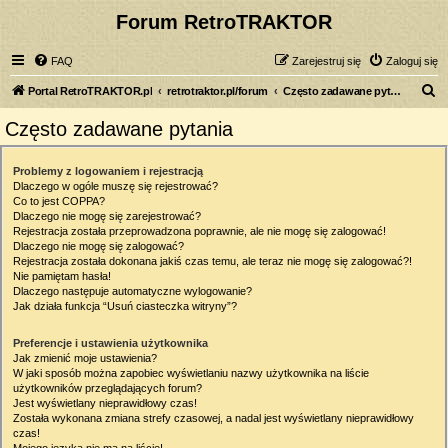
Forum RetroTRAKTOR
FAQ
Zarejestruj się
Zaloguj się
S
Portal RetroTRAKTOR.pl
retrotraktor.pl/forum
Często zadawane pytania
z
Często zadawane pytania
u
k
Problemy z logowaniem i rejestracją
Dlaczego w ogóle muszę się rejestrować?
a
Co to jest COPPA?
j
Dlaczego nie mogę się zarejestrować?
Rejestracja została przeprowadzona poprawnie, ale nie mogę się zalogować!
Dlaczego nie mogę się zalogować?
Rejestracja została dokonana jakiś czas temu, ale teraz nie mogę się zalogować?!
Nie pamiętam hasła!
Dlaczego następuje automatyczne wylogowanie?
Jak działa funkcja “Usuń ciasteczka witryny”?
Preferencje i ustawienia użytkownika
Jak zmienić moje ustawienia?
W jaki sposób można zapobiec wyświetlaniu nazwy użytkownika na liście
użytkowników przeglądających forum?
Jest wyświetlany nieprawidłowy czas!
Została wykonana zmiana strefy czasowej, a nadal jest wyświetlany nieprawidłowy
czas!