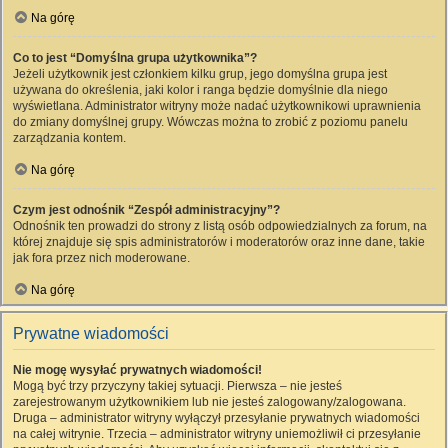
Na górę
Co to jest “Domyślna grupa użytkownika”?
Jeżeli użytkownik jest członkiem kilku grup, jego domyślna grupa jest
używana do określenia, jaki kolor i ranga będzie domyślnie dla niego
wyświetlana. Administrator witryny może nadać użytkownikowi uprawnienia
do zmiany domyślnej grupy. Wówczas można to zrobić z poziomu panelu
zarządzania kontem.
Na górę
Czym jest odnośnik “Zespół administracyjny”?
Odnośnik ten prowadzi do strony z listą osób odpowiedzialnych za forum, na
której znajduje się spis administratorów i moderatorów oraz inne dane, takie
jak fora przez nich moderowane.
Na górę
Prywatne wiadomości
Nie mogę wysyłać prywatnych wiadomości!
Mogą być trzy przyczyny takiej sytuacji. Pierwsza – nie jesteś
zarejestrowanym użytkownikiem lub nie jesteś zalogowany/zalogowana.
Druga – administrator witryny wyłączył przesyłanie prywatnych wiadomości
na całej witrynie. Trzecia – administrator witryny uniemożliwił ci przesyłanie