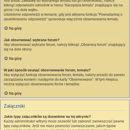
Aby dodać zakładkę do wybranego tematu lub go obserwować, należy
kliknąć odpowiedni odnośnik w menu “Narzędzia tematu” znajdujące się na
górze i na dole wątku.
Udzielenie odpowiedzi w temacie, gdy jest aktywna funkcja “Powiadamiaj o
opublikowaniu odpowiedzi” spowoduje włączenie obserwowania tematu.
Na górę
Jak obserwować wybrane forum?
Aby obserwować wybrane forum, należy kliknąć „Obserwuj forum” znajdujący
się na dole strony.
Na górę
W jaki sposób usunąć obserwowanie forum, tematu?
Aby wyłączyć funkcję obserwowania forum, tematu, należy przejść do panelu
zarządzania kontem i następnie do karty “Obserwowane”. W tym miejscu
można wyłączyć obserwowanie forów i tematów.
Na górę
Załączniki
Jakie typy załączników są dozwolone na tej witrynie?
Każdy administrator witryny może zezwolić lub zabronić zamieszczać pewne
typy załączników. Jeśli nie masz pewności zamieszczanie, jakich typów