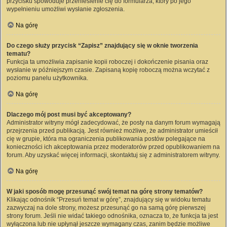
przycisku spowoduje przeniesienie cię do formularza, który po jego
wypełnieniu umożliwi wysłanie zgłoszenia.
Na górę
Do czego służy przycisk “Zapisz” znajdujący się w oknie tworzenia
tematu?
Funkcja ta umożliwia zapisanie kopii roboczej i dokończenie pisania oraz
wysłanie w późniejszym czasie. Zapisaną kopię roboczą można wczytać z
poziomu panelu użytkownika.
Na górę
Dlaczego mój post musi być akceptowany?
Administrator witryny mógł zadecydować, że posty na danym forum wymagają
przejrzenia przed publikacją. Jest również możliwe, że administrator umieścił
cię w grupie, która ma ograniczenia publikowania postów polegające na
konieczności ich akceptowania przez moderatorów przed opublikowaniem na
forum. Aby uzyskać więcej informacji, skontaktuj się z administratorem witryny.
Na górę
W jaki sposób mogę przesunąć swój temat na górę strony tematów?
Klikając odnośnik “Przesuń temat w górę”, znajdujący się w widoku tematu
zazwyczaj na dole strony, możesz przesunąć go na samą górę pierwszej
strony forum. Jeśli nie widać takiego odnośnika, oznacza to, że funkcja ta jest
wyłączona lub nie upłynął jeszcze wymagany czas, zanim będzie możliwe