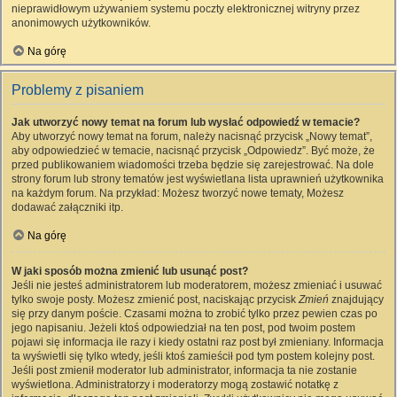
nieprawidłowym używaniem systemu poczty elektronicznej witryny przez
anonimowych użytkowników.
Na górę
Problemy z pisaniem
Jak utworzyć nowy temat na forum lub wysłać odpowiedź w temacie?
Aby utworzyć nowy temat na forum, należy nacisnąć przycisk „Nowy temat”,
aby odpowiedzieć w temacie, nacisnąć przycisk „Odpowiedz”. Być może, że
przed publikowaniem wiadomości trzeba będzie się zarejestrować. Na dole
strony forum lub strony tematów jest wyświetlana lista uprawnień użytkownika
na każdym forum. Na przykład: Możesz tworzyć nowe tematy, Możesz
dodawać załączniki itp.
Na górę
W jaki sposób można zmienić lub usunąć post?
Jeśli nie jesteś administratorem lub moderatorem, możesz zmieniać i usuwać
tylko swoje posty. Możesz zmienić post, naciskając przycisk
Zmień
znajdujący
się przy danym poście. Czasami można to zrobić tylko przez pewien czas po
jego napisaniu. Jeżeli ktoś odpowiedział na ten post, pod twoim postem
pojawi się informacja ile razy i kiedy ostatni raz post był zmieniany. Informacja
ta wyświetli się tylko wtedy, jeśli ktoś zamieścił pod tym postem kolejny post.
Jeśli post zmienił moderator lub administrator, informacja ta nie zostanie
wyświetlona. Administratorzy i moderatorzy mogą zostawić notatkę z