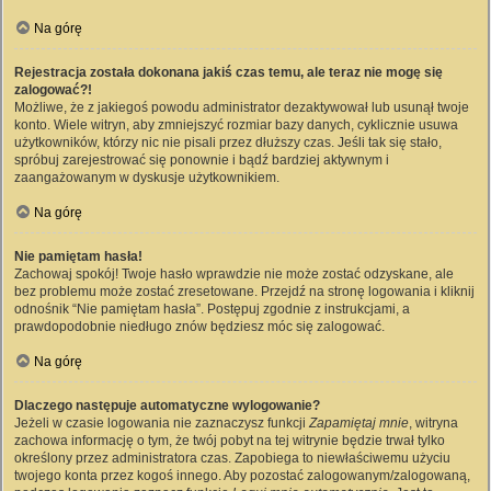
Na górę
Rejestracja została dokonana jakiś czas temu, ale teraz nie mogę się
zalogować?!
Możliwe, że z jakiegoś powodu administrator dezaktywował lub usunął twoje
konto. Wiele witryn, aby zmniejszyć rozmiar bazy danych, cyklicznie usuwa
użytkowników, którzy nic nie pisali przez dłuższy czas. Jeśli tak się stało,
spróbuj zarejestrować się ponownie i bądź bardziej aktywnym i
zaangażowanym w dyskusje użytkownikiem.
Na górę
Nie pamiętam hasła!
Zachowaj spokój! Twoje hasło wprawdzie nie może zostać odzyskane, ale
bez problemu może zostać zresetowane. Przejdź na stronę logowania i kliknij
odnośnik “Nie pamiętam hasła”. Postępuj zgodnie z instrukcjami, a
prawdopodobnie niedługo znów będziesz móc się zalogować.
Na górę
Dlaczego następuje automatyczne wylogowanie?
Jeżeli w czasie logowania nie zaznaczysz funkcji
Zapamiętaj mnie
, witryna
zachowa informację o tym, że twój pobyt na tej witrynie będzie trwał tylko
określony przez administratora czas. Zapobiega to niewłaściwemu użyciu
twojego konta przez kogoś innego. Aby pozostać zalogowanym/zalogowaną,