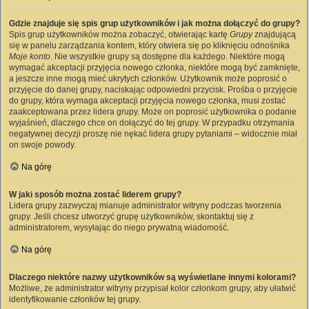
Gdzie znajduje się spis grup użytkowników i jak można dołączyć do grupy?
Spis grup użytkowników można zobaczyć, otwierając kartę
Grupy
znajdującą
się w panelu zarządzania kontem, który otwiera się po kliknięciu odnośnika
Moje konto
. Nie wszystkie grupy są dostępne dla każdego. Niektóre mogą
wymagać akceptacji przyjęcia nowego członka, niektóre mogą być zamknięte,
a jeszcze inne mogą mieć ukrytych członków. Użytkownik może poprosić o
przyjęcie do danej grupy, naciskając odpowiedni przycisk. Prośba o przyjęcie
do grupy, która wymaga akceptacji przyjęcia nowego członka, musi zostać
zaakceptowana przez lidera grupy. Może on poprosić użytkownika o podanie
wyjaśnień, dlaczego chce on dołączyć do tej grupy. W przypadku otrzymania
negatywnej decyzji proszę nie nękać lidera grupy pytaniami – widocznie miał
on swoje powody.
Na górę
W jaki sposób można zostać liderem grupy?
Lidera grupy zazwyczaj mianuje administrator witryny podczas tworzenia
grupy. Jeśli chcesz utworzyć grupę użytkowników, skontaktuj się z
administratorem, wysyłając do niego prywatną wiadomość.
Na górę
Dlaczego niektóre nazwy użytkowników są wyświetlane innymi kolorami?
Możliwe, że administrator witryny przypisał kolor członkom grupy, aby ułatwić
identyfikowanie członków tej grupy.