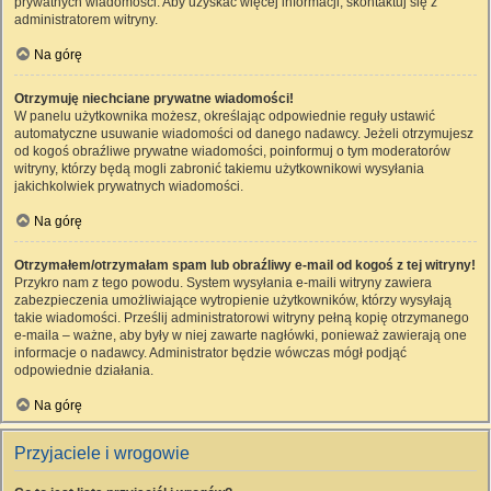
prywatnych wiadomości. Aby uzyskać więcej informacji, skontaktuj się z
administratorem witryny.
Na górę
Otrzymuję niechciane prywatne wiadomości!
W panelu użytkownika możesz, określając odpowiednie reguły ustawić
automatyczne usuwanie wiadomości od danego nadawcy. Jeżeli otrzymujesz
od kogoś obraźliwe prywatne wiadomości, poinformuj o tym moderatorów
witryny, którzy będą mogli zabronić takiemu użytkownikowi wysyłania
jakichkolwiek prywatnych wiadomości.
Na górę
Otrzymałem/otrzymałam spam lub obraźliwy e-mail od kogoś z tej witryny!
Przykro nam z tego powodu. System wysyłania e-maili witryny zawiera
zabezpieczenia umożliwiające wytropienie użytkowników, którzy wysyłają
takie wiadomości. Prześlij administratorowi witryny pełną kopię otrzymanego
e-maila – ważne, aby były w niej zawarte nagłówki, ponieważ zawierają one
informacje o nadawcy. Administrator będzie wówczas mógł podjąć
odpowiednie działania.
Na górę
Przyjaciele i wrogowie