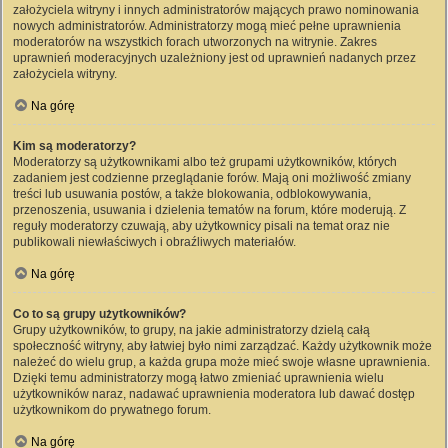
założyciela witryny i innych administratorów mających prawo nominowania
nowych administratorów. Administratorzy mogą mieć pełne uprawnienia
moderatorów na wszystkich forach utworzonych na witrynie. Zakres
uprawnień moderacyjnych uzależniony jest od uprawnień nadanych przez
założyciela witryny.
Na górę
Kim są moderatorzy?
Moderatorzy są użytkownikami albo też grupami użytkowników, których
zadaniem jest codzienne przeglądanie forów. Mają oni możliwość zmiany
treści lub usuwania postów, a także blokowania, odblokowywania,
przenoszenia, usuwania i dzielenia tematów na forum, które moderują. Z
reguły moderatorzy czuwają, aby użytkownicy pisali na temat oraz nie
publikowali niewłaściwych i obraźliwych materiałów.
Na górę
Co to są grupy użytkowników?
Grupy użytkowników, to grupy, na jakie administratorzy dzielą całą
społeczność witryny, aby łatwiej było nimi zarządzać. Każdy użytkownik może
należeć do wielu grup, a każda grupa może mieć swoje własne uprawnienia.
Dzięki temu administratorzy mogą łatwo zmieniać uprawnienia wielu
użytkowników naraz, nadawać uprawnienia moderatora lub dawać dostęp
użytkownikom do prywatnego forum.
Na górę