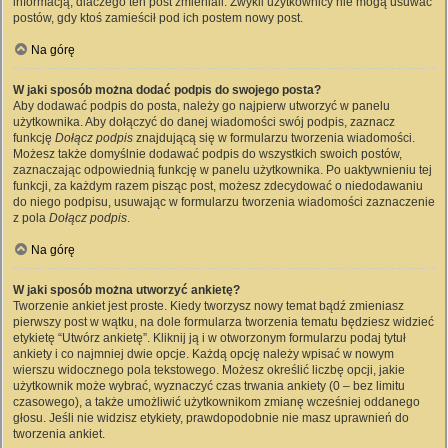
informacją, dlaczego ten post zmieniali. Zwykli użytkownicy nie mogą usuwać
postów, gdy ktoś zamieścił pod ich postem nowy post.
Na górę
W jaki sposób można dodać podpis do swojego posta?
Aby dodawać podpis do posta, należy go najpierw utworzyć w panelu
użytkownika. Aby dołączyć do danej wiadomości swój podpis, zaznacz
funkcję
Dołącz podpis
znajdującą się w formularzu tworzenia wiadomości.
Możesz także domyślnie dodawać podpis do wszystkich swoich postów,
zaznaczając odpowiednią funkcję w panelu użytkownika. Po uaktywnieniu tej
funkcji, za każdym razem pisząc post, możesz zdecydować o niedodawaniu
do niego podpisu, usuwając w formularzu tworzenia wiadomości zaznaczenie
z pola
Dołącz podpis
.
Na górę
W jaki sposób można utworzyć ankietę?
Tworzenie ankiet jest proste. Kiedy tworzysz nowy temat bądź zmieniasz
pierwszy post w wątku, na dole formularza tworzenia tematu będziesz widzieć
etykietę “Utwórz ankietę”. Kliknij ją i w otworzonym formularzu podaj tytuł
ankiety i co najmniej dwie opcje. Każdą opcję należy wpisać w nowym
wierszu widocznego pola tekstowego. Możesz określić liczbę opcji, jakie
użytkownik może wybrać, wyznaczyć czas trwania ankiety (0 – bez limitu
czasowego), a także umożliwić użytkownikom zmianę wcześniej oddanego
głosu. Jeśli nie widzisz etykiety, prawdopodobnie nie masz uprawnień do
tworzenia ankiet.