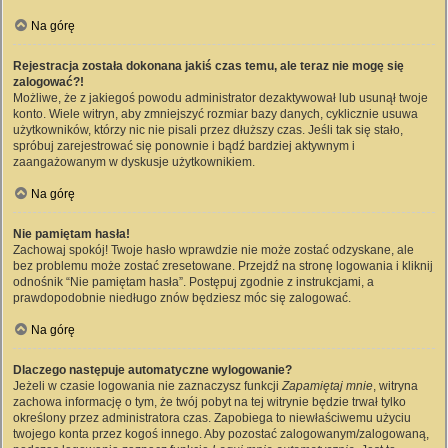
Na górę
Rejestracja została dokonana jakiś czas temu, ale teraz nie mogę się
zalogować?!
Możliwe, że z jakiegoś powodu administrator dezaktywował lub usunął twoje
konto. Wiele witryn, aby zmniejszyć rozmiar bazy danych, cyklicznie usuwa
użytkowników, którzy nic nie pisali przez dłuższy czas. Jeśli tak się stało,
spróbuj zarejestrować się ponownie i bądź bardziej aktywnym i
zaangażowanym w dyskusje użytkownikiem.
Na górę
Nie pamiętam hasła!
Zachowaj spokój! Twoje hasło wprawdzie nie może zostać odzyskane, ale
bez problemu może zostać zresetowane. Przejdź na stronę logowania i kliknij
odnośnik “Nie pamiętam hasła”. Postępuj zgodnie z instrukcjami, a
prawdopodobnie niedługo znów będziesz móc się zalogować.
Na górę
Dlaczego następuje automatyczne wylogowanie?
Jeżeli w czasie logowania nie zaznaczysz funkcji
Zapamiętaj mnie
, witryna
zachowa informację o tym, że twój pobyt na tej witrynie będzie trwał tylko
określony przez administratora czas. Zapobiega to niewłaściwemu użyciu
twojego konta przez kogoś innego. Aby pozostać zalogowanym/zalogowaną,