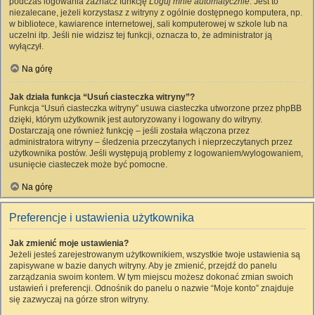
podczas logowania zaznacz funkcję
Loguj mnie automatycznie
. Jest to
niezalecane, jeżeli korzystasz z witryny z ogólnie dostępnego komputera, np.
w bibliotece, kawiarence internetowej, sali komputerowej w szkole lub na
uczelni itp. Jeśli nie widzisz tej funkcji, oznacza to, że administrator ją
wyłączył.
Na górę
Jak działa funkcja “Usuń ciasteczka witryny”?
Funkcja “Usuń ciasteczka witryny” usuwa ciasteczka utworzone przez phpBB
dzięki, którym użytkownik jest autoryzowany i logowany do witryny.
Dostarczają one również funkcję – jeśli została włączona przez
administratora witryny – śledzenia przeczytanych i nieprzeczytanych przez
użytkownika postów. Jeśli występują problemy z logowaniem/wylogowaniem,
usunięcie ciasteczek może być pomocne.
Na górę
Preferencje i ustawienia użytkownika
Jak zmienić moje ustawienia?
Jeżeli jesteś zarejestrowanym użytkownikiem, wszystkie twoje ustawienia są
zapisywane w bazie danych witryny. Aby je zmienić, przejdź do panelu
zarządzania swoim kontem. W tym miejscu możesz dokonać zmian swoich
ustawień i preferencji. Odnośnik do panelu o nazwie “Moje konto” znajduje
się zazwyczaj na górze stron witryny.