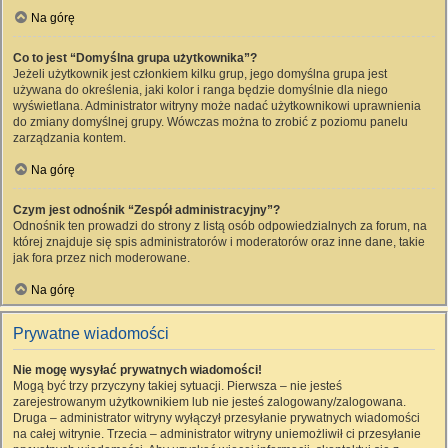
Na górę
Co to jest “Domyślna grupa użytkownika”?
Jeżeli użytkownik jest członkiem kilku grup, jego domyślna grupa jest
używana do określenia, jaki kolor i ranga będzie domyślnie dla niego
wyświetlana. Administrator witryny może nadać użytkownikowi uprawnienia
do zmiany domyślnej grupy. Wówczas można to zrobić z poziomu panelu
zarządzania kontem.
Na górę
Czym jest odnośnik “Zespół administracyjny”?
Odnośnik ten prowadzi do strony z listą osób odpowiedzialnych za forum, na
której znajduje się spis administratorów i moderatorów oraz inne dane, takie
jak fora przez nich moderowane.
Na górę
Prywatne wiadomości
Nie mogę wysyłać prywatnych wiadomości!
Mogą być trzy przyczyny takiej sytuacji. Pierwsza – nie jesteś
zarejestrowanym użytkownikiem lub nie jesteś zalogowany/zalogowana.
Druga – administrator witryny wyłączył przesyłanie prywatnych wiadomości
na całej witrynie. Trzecia – administrator witryny uniemożliwił ci przesyłanie