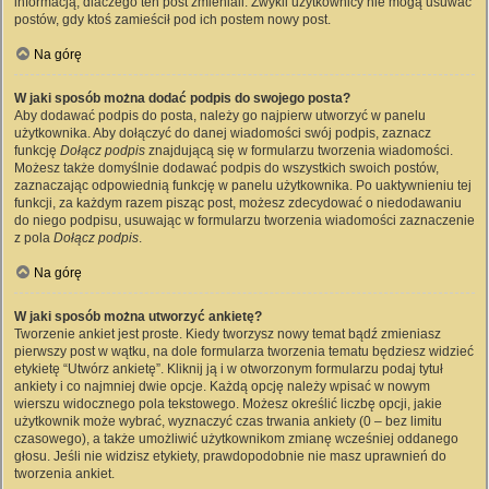
informacją, dlaczego ten post zmieniali. Zwykli użytkownicy nie mogą usuwać
postów, gdy ktoś zamieścił pod ich postem nowy post.
Na górę
W jaki sposób można dodać podpis do swojego posta?
Aby dodawać podpis do posta, należy go najpierw utworzyć w panelu
użytkownika. Aby dołączyć do danej wiadomości swój podpis, zaznacz
funkcję
Dołącz podpis
znajdującą się w formularzu tworzenia wiadomości.
Możesz także domyślnie dodawać podpis do wszystkich swoich postów,
zaznaczając odpowiednią funkcję w panelu użytkownika. Po uaktywnieniu tej
funkcji, za każdym razem pisząc post, możesz zdecydować o niedodawaniu
do niego podpisu, usuwając w formularzu tworzenia wiadomości zaznaczenie
z pola
Dołącz podpis
.
Na górę
W jaki sposób można utworzyć ankietę?
Tworzenie ankiet jest proste. Kiedy tworzysz nowy temat bądź zmieniasz
pierwszy post w wątku, na dole formularza tworzenia tematu będziesz widzieć
etykietę “Utwórz ankietę”. Kliknij ją i w otworzonym formularzu podaj tytuł
ankiety i co najmniej dwie opcje. Każdą opcję należy wpisać w nowym
wierszu widocznego pola tekstowego. Możesz określić liczbę opcji, jakie
użytkownik może wybrać, wyznaczyć czas trwania ankiety (0 – bez limitu
czasowego), a także umożliwić użytkownikom zmianę wcześniej oddanego
głosu. Jeśli nie widzisz etykiety, prawdopodobnie nie masz uprawnień do
tworzenia ankiet.