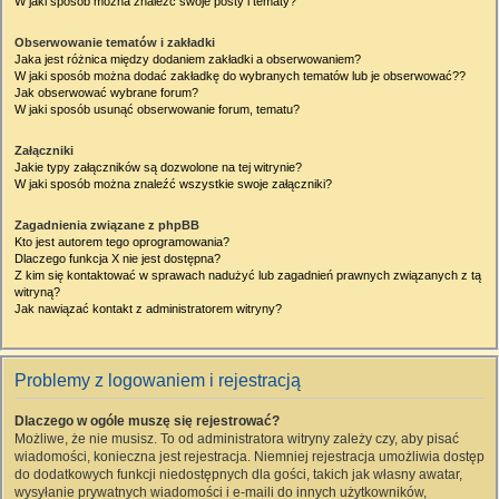
W jaki sposób można znaleźć swoje posty i tematy?
Obserwowanie tematów i zakładki
Jaka jest różnica między dodaniem zakładki a obserwowaniem?
W jaki sposób można dodać zakładkę do wybranych tematów lub je obserwować??
Jak obserwować wybrane forum?
W jaki sposób usunąć obserwowanie forum, tematu?
Załączniki
Jakie typy załączników są dozwolone na tej witrynie?
W jaki sposób można znaleźć wszystkie swoje załączniki?
Zagadnienia związane z phpBB
Kto jest autorem tego oprogramowania?
Dlaczego funkcja X nie jest dostępna?
Z kim się kontaktować w sprawach nadużyć lub zagadnień prawnych związanych z tą
witryną?
Jak nawiązać kontakt z administratorem witryny?
Problemy z logowaniem i rejestracją
Dlaczego w ogóle muszę się rejestrować?
Możliwe, że nie musisz. To od administratora witryny zależy czy, aby pisać
wiadomości, konieczna jest rejestracja. Niemniej rejestracja umożliwia dostęp
do dodatkowych funkcji niedostępnych dla gości, takich jak własny awatar,
wysyłanie prywatnych wiadomości i e-maili do innych użytkowników,