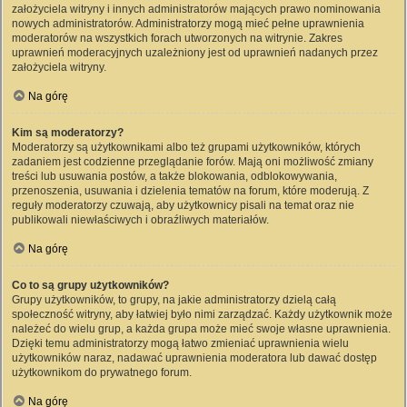
założyciela witryny i innych administratorów mających prawo nominowania
nowych administratorów. Administratorzy mogą mieć pełne uprawnienia
moderatorów na wszystkich forach utworzonych na witrynie. Zakres
uprawnień moderacyjnych uzależniony jest od uprawnień nadanych przez
założyciela witryny.
Na górę
Kim są moderatorzy?
Moderatorzy są użytkownikami albo też grupami użytkowników, których
zadaniem jest codzienne przeglądanie forów. Mają oni możliwość zmiany
treści lub usuwania postów, a także blokowania, odblokowywania,
przenoszenia, usuwania i dzielenia tematów na forum, które moderują. Z
reguły moderatorzy czuwają, aby użytkownicy pisali na temat oraz nie
publikowali niewłaściwych i obraźliwych materiałów.
Na górę
Co to są grupy użytkowników?
Grupy użytkowników, to grupy, na jakie administratorzy dzielą całą
społeczność witryny, aby łatwiej było nimi zarządzać. Każdy użytkownik może
należeć do wielu grup, a każda grupa może mieć swoje własne uprawnienia.
Dzięki temu administratorzy mogą łatwo zmieniać uprawnienia wielu
użytkowników naraz, nadawać uprawnienia moderatora lub dawać dostęp
użytkownikom do prywatnego forum.
Na górę