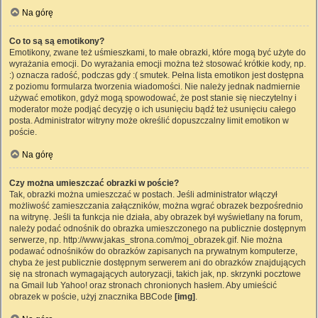
Na górę
Co to są są emotikony?
Emotikony, zwane też uśmieszkami, to małe obrazki, które mogą być użyte do
wyrażania emocji. Do wyrażania emocji można też stosować krótkie kody, np.
:) oznacza radość, podczas gdy :( smutek. Pełna lista emotikon jest dostępna
z poziomu formularza tworzenia wiadomości. Nie należy jednak nadmiernie
używać emotikon, gdyż mogą spowodować, że post stanie się nieczytelny i
moderator może podjąć decyzję o ich usunięciu bądź też usunięciu całego
posta. Administrator witryny może określić dopuszczalny limit emotikon w
poście.
Na górę
Czy można umieszczać obrazki w poście?
Tak, obrazki można umieszczać w postach. Jeśli administrator włączył
możliwość zamieszczania załączników, można wgrać obrazek bezpośrednio
na witrynę. Jeśli ta funkcja nie działa, aby obrazek był wyświetlany na forum,
należy podać odnośnik do obrazka umieszczonego na publicznie dostępnym
serwerze, np. http://www.jakas_strona.com/moj_obrazek.gif. Nie można
podawać odnośników do obrazków zapisanych na prywatnym komputerze,
chyba że jest publicznie dostępnym serwerem ani do obrazków znajdujących
się na stronach wymagających autoryzacji, takich jak, np. skrzynki pocztowe
na Gmail lub Yahoo! oraz stronach chronionych hasłem. Aby umieścić
obrazek w poście, użyj znacznika BBCode
[img]
.