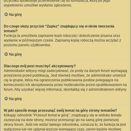
przycisku spowoduje przeniesienie cię do formularza, który po jego
wypełnieniu umożliwi wysłanie zgłoszenia.
Na górę
Do czego służy przycisk “Zapisz” znajdujący się w oknie tworzenia
tematu?
Funkcja ta umożliwia zapisanie kopii roboczej i dokończenie pisania oraz
wysłanie w późniejszym czasie. Zapisaną kopię roboczą można wczytać z
poziomu panelu użytkownika.
Na górę
Dlaczego mój post musi być akceptowany?
Administrator witryny mógł zadecydować, że posty na danym forum wymagają
przejrzenia przed publikacją. Jest również możliwe, że administrator umieścił
cię w grupie, która ma ograniczenia publikowania postów polegające na
konieczności ich akceptowania przez moderatorów przed opublikowaniem na
forum. Aby uzyskać więcej informacji, skontaktuj się z administratorem witryny.
Na górę
W jaki sposób mogę przesunąć swój temat na górę strony tematów?
Klikając odnośnik “Przesuń temat w górę”, znajdujący się w widoku tematu
zazwyczaj na dole strony, możesz przesunąć go na samą górę pierwszej
strony forum. Jeśli nie widać takiego odnośnika, oznacza to, że funkcja ta jest
wyłączona lub nie upłynął jeszcze wymagany czas, zanim będzie możliwe