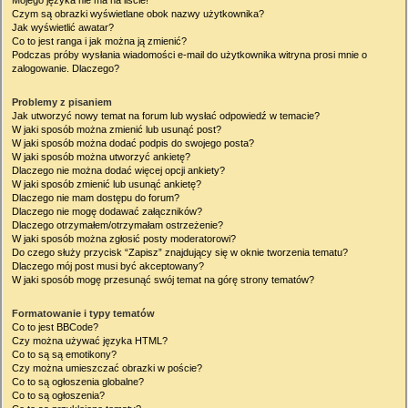
Mojego języka nie ma na liście!
Czym są obrazki wyświetlane obok nazwy użytkownika?
Jak wyświetlić awatar?
Co to jest ranga i jak można ją zmienić?
Podczas próby wysłania wiadomości e-mail do użytkownika witryna prosi mnie o
zalogowanie. Dlaczego?
Problemy z pisaniem
Jak utworzyć nowy temat na forum lub wysłać odpowiedź w temacie?
W jaki sposób można zmienić lub usunąć post?
W jaki sposób można dodać podpis do swojego posta?
W jaki sposób można utworzyć ankietę?
Dlaczego nie można dodać więcej opcji ankiety?
W jaki sposób zmienić lub usunąć ankietę?
Dlaczego nie mam dostępu do forum?
Dlaczego nie mogę dodawać załączników?
Dlaczego otrzymałem/otrzymałam ostrzeżenie?
W jaki sposób można zgłosić posty moderatorowi?
Do czego służy przycisk “Zapisz” znajdujący się w oknie tworzenia tematu?
Dlaczego mój post musi być akceptowany?
W jaki sposób mogę przesunąć swój temat na górę strony tematów?
Formatowanie i typy tematów
Co to jest BBCode?
Czy można używać języka HTML?
Co to są są emotikony?
Czy można umieszczać obrazki w poście?
Co to są ogłoszenia globalne?
Co to są ogłoszenia?