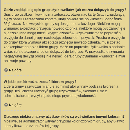
Gdzie znajduje się spis grup użytkowników i jak można dołączyć do grupy?
Spis grup użytkowników można zobaczyć, otwierając kartę
Grupy
znajdującą
się w panelu zarządzania kontem, który otwiera się po kliknięciu odnośnika
Moje konto
. Nie wszystkie grupy są dostępne dla każdego. Niektóre mogą
wymagać akceptacji przyjęcia nowego członka, niektóre mogą być zamknięte,
a jeszcze inne mogą mieć ukrytych członków. Użytkownik może poprosić o
przyjęcie do danej grupy, naciskając odpowiedni przycisk. Prośba o przyjęcie
do grupy, która wymaga akceptacji przyjęcia nowego członka, musi zostać
zaakceptowana przez lidera grupy. Może on poprosić użytkownika o podanie
wyjaśnień, dlaczego chce on dołączyć do tej grupy. W przypadku otrzymania
negatywnej decyzji proszę nie nękać lidera grupy pytaniami – widocznie miał
on swoje powody.
Na górę
W jaki sposób można zostać liderem grupy?
Lidera grupy zazwyczaj mianuje administrator witryny podczas tworzenia
grupy. Jeśli chcesz utworzyć grupę użytkowników, skontaktuj się z
administratorem, wysyłając do niego prywatną wiadomość.
Na górę
Dlaczego niektóre nazwy użytkowników są wyświetlane innymi kolorami?
Możliwe, że administrator witryny przypisał kolor członkom grupy, aby ułatwić
identyfikowanie członków tej grupy.