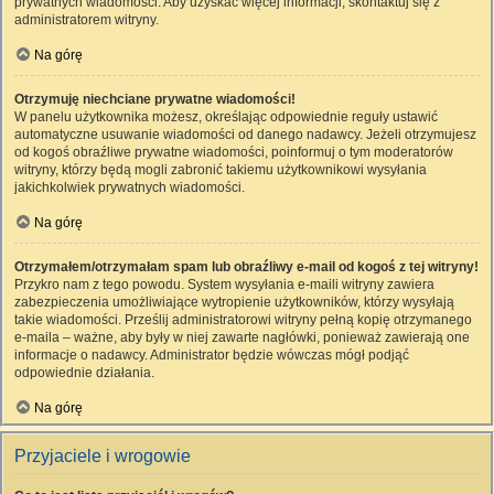
prywatnych wiadomości. Aby uzyskać więcej informacji, skontaktuj się z
administratorem witryny.
Na górę
Otrzymuję niechciane prywatne wiadomości!
W panelu użytkownika możesz, określając odpowiednie reguły ustawić
automatyczne usuwanie wiadomości od danego nadawcy. Jeżeli otrzymujesz
od kogoś obraźliwe prywatne wiadomości, poinformuj o tym moderatorów
witryny, którzy będą mogli zabronić takiemu użytkownikowi wysyłania
jakichkolwiek prywatnych wiadomości.
Na górę
Otrzymałem/otrzymałam spam lub obraźliwy e-mail od kogoś z tej witryny!
Przykro nam z tego powodu. System wysyłania e-maili witryny zawiera
zabezpieczenia umożliwiające wytropienie użytkowników, którzy wysyłają
takie wiadomości. Prześlij administratorowi witryny pełną kopię otrzymanego
e-maila – ważne, aby były w niej zawarte nagłówki, ponieważ zawierają one
informacje o nadawcy. Administrator będzie wówczas mógł podjąć
odpowiednie działania.
Na górę
Przyjaciele i wrogowie