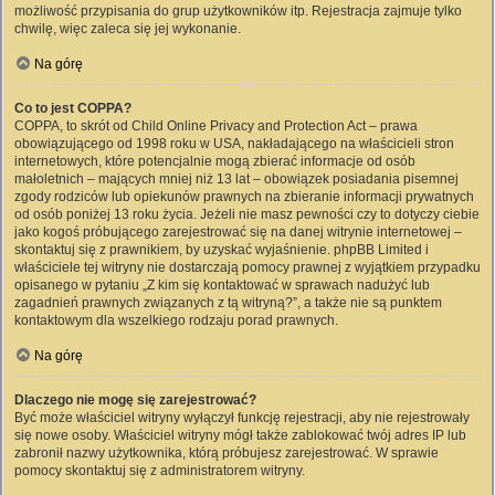
możliwość przypisania do grup użytkowników itp. Rejestracja zajmuje tylko
chwilę, więc zaleca się jej wykonanie.
Na górę
Co to jest COPPA?
COPPA, to skrót od Child Online Privacy and Protection Act – prawa
obowiązującego od 1998 roku w USA, nakładającego na właścicieli stron
internetowych, które potencjalnie mogą zbierać informacje od osób
małoletnich – mających mniej niż 13 lat – obowiązek posiadania pisemnej
zgody rodziców lub opiekunów prawnych na zbieranie informacji prywatnych
od osób poniżej 13 roku życia. Jeżeli nie masz pewności czy to dotyczy ciebie
jako kogoś próbującego zarejestrować się na danej witrynie internetowej –
skontaktuj się z prawnikiem, by uzyskać wyjaśnienie. phpBB Limited i
właściciele tej witryny nie dostarczają pomocy prawnej z wyjątkiem przypadku
opisanego w pytaniu „Z kim się kontaktować w sprawach nadużyć lub
zagadnień prawnych związanych z tą witryną?”, a także nie są punktem
kontaktowym dla wszelkiego rodzaju porad prawnych.
Na górę
Dlaczego nie mogę się zarejestrować?
Być może właściciel witryny wyłączył funkcję rejestracji, aby nie rejestrowały
się nowe osoby. Właściciel witryny mógł także zablokować twój adres IP lub
zabronił nazwy użytkownika, którą próbujesz zarejestrować. W sprawie
pomocy skontaktuj się z administratorem witryny.