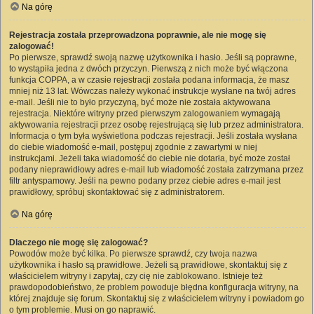
Na górę
Rejestracja została przeprowadzona poprawnie, ale nie mogę się
zalogować!
Po pierwsze, sprawdź swoją nazwę użytkownika i hasło. Jeśli są poprawne,
to wystąpiła jedna z dwóch przyczyn. Pierwszą z nich może być włączona
funkcja COPPA, a w czasie rejestracji została podana informacja, że masz
mniej niż 13 lat. Wówczas należy wykonać instrukcje wysłane na twój adres
e-mail. Jeśli nie to było przyczyną, być może nie została aktywowana
rejestracja. Niektóre witryny przed pierwszym zalogowaniem wymagają
aktywowania rejestracji przez osobę rejestrującą się lub przez administratora.
Informacja o tym była wyświetlona podczas rejestracji. Jeśli została wysłana
do ciebie wiadomość e-mail, postępuj zgodnie z zawartymi w niej
instrukcjami. Jeżeli taka wiadomość do ciebie nie dotarła, być może został
podany nieprawidłowy adres e-mail lub wiadomość została zatrzymana przez
filtr antyspamowy. Jeśli na pewno podany przez ciebie adres e-mail jest
prawidłowy, spróbuj skontaktować się z administratorem.
Na górę
Dlaczego nie mogę się zalogować?
Powodów może być kilka. Po pierwsze sprawdź, czy twoja nazwa
użytkownika i hasło są prawidłowe. Jeżeli są prawidłowe, skontaktuj się z
właścicielem witryny i zapytaj, czy cię nie zablokowano. Istnieje też
prawdopodobieństwo, że problem powoduje błędna konfiguracja witryny, na
której znajduje się forum. Skontaktuj się z właścicielem witryny i powiadom go
o tym problemie. Musi on go naprawić.