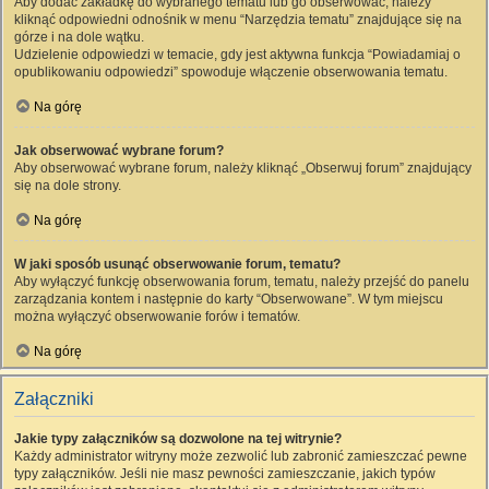
Aby dodać zakładkę do wybranego tematu lub go obserwować, należy
kliknąć odpowiedni odnośnik w menu “Narzędzia tematu” znajdujące się na
górze i na dole wątku.
Udzielenie odpowiedzi w temacie, gdy jest aktywna funkcja “Powiadamiaj o
opublikowaniu odpowiedzi” spowoduje włączenie obserwowania tematu.
Na górę
Jak obserwować wybrane forum?
Aby obserwować wybrane forum, należy kliknąć „Obserwuj forum” znajdujący
się na dole strony.
Na górę
W jaki sposób usunąć obserwowanie forum, tematu?
Aby wyłączyć funkcję obserwowania forum, tematu, należy przejść do panelu
zarządzania kontem i następnie do karty “Obserwowane”. W tym miejscu
można wyłączyć obserwowanie forów i tematów.
Na górę
Załączniki
Jakie typy załączników są dozwolone na tej witrynie?
Każdy administrator witryny może zezwolić lub zabronić zamieszczać pewne
typy załączników. Jeśli nie masz pewności zamieszczanie, jakich typów