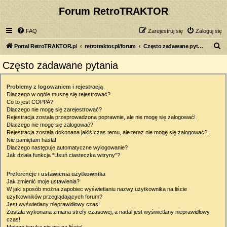
Forum RetroTRAKTOR
FAQ
Zarejestruj się
Zaloguj się
S
Portal RetroTRAKTOR.pl
retrotraktor.pl/forum
Często zadawane pytania
z
Często zadawane pytania
u
k
Problemy z logowaniem i rejestracją
Dlaczego w ogóle muszę się rejestrować?
a
Co to jest COPPA?
j
Dlaczego nie mogę się zarejestrować?
Rejestracja została przeprowadzona poprawnie, ale nie mogę się zalogować!
Dlaczego nie mogę się zalogować?
Rejestracja została dokonana jakiś czas temu, ale teraz nie mogę się zalogować?!
Nie pamiętam hasła!
Dlaczego następuje automatyczne wylogowanie?
Jak działa funkcja “Usuń ciasteczka witryny”?
Preferencje i ustawienia użytkownika
Jak zmienić moje ustawienia?
W jaki sposób można zapobiec wyświetlaniu nazwy użytkownika na liście
użytkowników przeglądających forum?
Jest wyświetlany nieprawidłowy czas!
Została wykonana zmiana strefy czasowej, a nadal jest wyświetlany nieprawidłowy
czas!