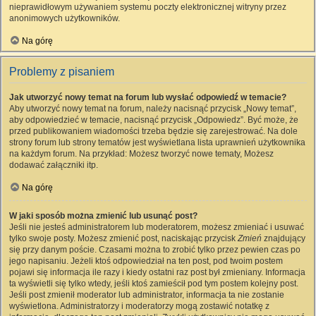
nieprawidłowym używaniem systemu poczty elektronicznej witryny przez
anonimowych użytkowników.
Na górę
Problemy z pisaniem
Jak utworzyć nowy temat na forum lub wysłać odpowiedź w temacie?
Aby utworzyć nowy temat na forum, należy nacisnąć przycisk „Nowy temat”,
aby odpowiedzieć w temacie, nacisnąć przycisk „Odpowiedz”. Być może, że
przed publikowaniem wiadomości trzeba będzie się zarejestrować. Na dole
strony forum lub strony tematów jest wyświetlana lista uprawnień użytkownika
na każdym forum. Na przykład: Możesz tworzyć nowe tematy, Możesz
dodawać załączniki itp.
Na górę
W jaki sposób można zmienić lub usunąć post?
Jeśli nie jesteś administratorem lub moderatorem, możesz zmieniać i usuwać
tylko swoje posty. Możesz zmienić post, naciskając przycisk
Zmień
znajdujący
się przy danym poście. Czasami można to zrobić tylko przez pewien czas po
jego napisaniu. Jeżeli ktoś odpowiedział na ten post, pod twoim postem
pojawi się informacja ile razy i kiedy ostatni raz post był zmieniany. Informacja
ta wyświetli się tylko wtedy, jeśli ktoś zamieścił pod tym postem kolejny post.
Jeśli post zmienił moderator lub administrator, informacja ta nie zostanie
wyświetlona. Administratorzy i moderatorzy mogą zostawić notatkę z