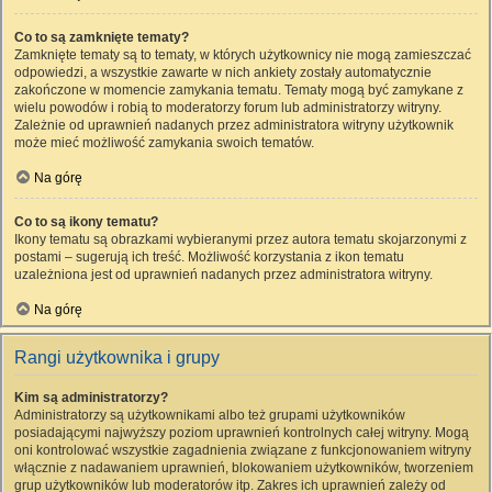
Co to są zamknięte tematy?
Zamknięte tematy są to tematy, w których użytkownicy nie mogą zamieszczać
odpowiedzi, a wszystkie zawarte w nich ankiety zostały automatycznie
zakończone w momencie zamykania tematu. Tematy mogą być zamykane z
wielu powodów i robią to moderatorzy forum lub administratorzy witryny.
Zależnie od uprawnień nadanych przez administratora witryny użytkownik
może mieć możliwość zamykania swoich tematów.
Na górę
Co to są ikony tematu?
Ikony tematu są obrazkami wybieranymi przez autora tematu skojarzonymi z
postami – sugerują ich treść. Możliwość korzystania z ikon tematu
uzależniona jest od uprawnień nadanych przez administratora witryny.
Na górę
Rangi użytkownika i grupy
Kim są administratorzy?
Administratorzy są użytkownikami albo też grupami użytkowników
posiadającymi najwyższy poziom uprawnień kontrolnych całej witryny. Mogą
oni kontrolować wszystkie zagadnienia związane z funkcjonowaniem witryny
włącznie z nadawaniem uprawnień, blokowaniem użytkowników, tworzeniem
grup użytkowników lub moderatorów itp. Zakres ich uprawnień zależy od