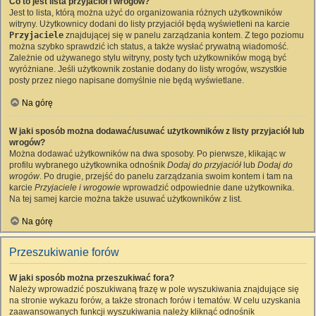
Co to jest lista przyjaciół i wrogów?
Jest to lista, którą można użyć do organizowania różnych użytkowników
witryny. Użytkownicy dodani do listy przyjaciół będą wyświetleni na karcie
Przyjaciele
znajdującej się w panelu zarządzania kontem. Z tego poziomu
można szybko sprawdzić ich status, a także wysłać prywatną wiadomość.
Zależnie od używanego stylu witryny, posty tych użytkowników mogą być
wyróżniane. Jeśli użytkownik zostanie dodany do listy wrogów, wszystkie
posty przez niego napisane domyślnie nie będą wyświetlane.
Na górę
W jaki sposób można dodawać/usuwać użytkowników z listy przyjaciół lub
wrogów?
Można dodawać użytkowników na dwa sposoby. Po pierwsze, klikając w
profilu wybranego użytkownika odnośnik
Dodaj do przyjaciół
lub
Dodaj do
wrogów
. Po drugie, przejść do panelu zarządzania swoim kontem i tam na
karcie
Przyjaciele i wrogowie
wprowadzić odpowiednie dane użytkownika.
Na tej samej karcie można także usuwać użytkowników z list.
Na górę
Przeszukiwanie forów
W jaki sposób można przeszukiwać fora?
Należy wprowadzić poszukiwaną frazę w pole wyszukiwania znajdujące się
na stronie wykazu forów, a także stronach forów i tematów. W celu uzyskania
zaawansowanych funkcji wyszukiwania należy kliknąć odnośnik