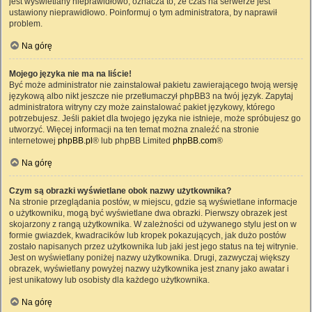
jest wyświetlany nieprawidłowo, oznacza to, że czas na serwerze jest
ustawiony nieprawidłowo. Poinformuj o tym administratora, by naprawił
problem.
Na górę
Mojego języka nie ma na liście!
Być może administrator nie zainstalował pakietu zawierającego twoją wersję
językową albo nikt jeszcze nie przetłumaczył phpBB3 na twój język. Zapytaj
administratora witryny czy może zainstalować pakiet językowy, którego
potrzebujesz. Jeśli pakiet dla twojego języka nie istnieje, może spróbujesz go
utworzyć. Więcej informacji na ten temat można znaleźć na stronie
internetowej
phpBB.pl
® lub phpBB Limited
phpBB.com
®
Na górę
Czym są obrazki wyświetlane obok nazwy użytkownika?
Na stronie przeglądania postów, w miejscu, gdzie są wyświetlane informacje
o użytkowniku, mogą być wyświetlane dwa obrazki. Pierwszy obrazek jest
skojarzony z rangą użytkownika. W zależności od używanego stylu jest on w
formie gwiazdek, kwadracików lub kropek pokazujących, jak dużo postów
zostało napisanych przez użytkownika lub jaki jest jego status na tej witrynie.
Jest on wyświetlany poniżej nazwy użytkownika. Drugi, zazwyczaj większy
obrazek, wyświetlany powyżej nazwy użytkownika jest znany jako awatar i
jest unikatowy lub osobisty dla każdego użytkownika.
Na górę