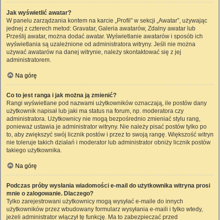
Jak wyświetlić awatar?
W panelu zarządzania kontem na karcie „Profil” w sekcji „Awatar”, używając
jednej z czterech metod: Gravatar, Galeria awatarów, Zdalny awatar lub
Prześlij awatar, można dodać awatar. Wyświetlanie awatarów i sposób ich
wyświetlania są uzależnione od administratora witryny. Jeśli nie można
używać awatarów na danej witrynie, należy skontaktować się z jej
administratorem.
Na górę
Co to jest ranga i jak można ją zmienić?
Rangi wyświetlane pod nazwami użytkowników oznaczają, ile postów dany
użytkownik napisał lub jaki ma status na forum, np. moderatora czy
administratora. Użytkownicy nie mogą bezpośrednio zmieniać stylu rang,
ponieważ ustawia je administrator witryny. Nie należy pisać postów tylko po
to, aby zwiększyć swój licznik postów i przez to swoją rangę. Większość witryn
nie toleruje takich działań i moderator lub administrator obniży licznik postów
takiego użytkownika.
Na górę
Podczas próby wysłania wiadomości e-mail do użytkownika witryna prosi
mnie o zalogowanie. Dlaczego?
Tylko zarejestrowani użytkownicy mogą wysyłać e-maile do innych
użytkowników przez wbudowany formularz wysyłania e-maili i tylko wtedy,
jeżeli administrator włączył tę funkcję. Ma to zabezpieczać przed