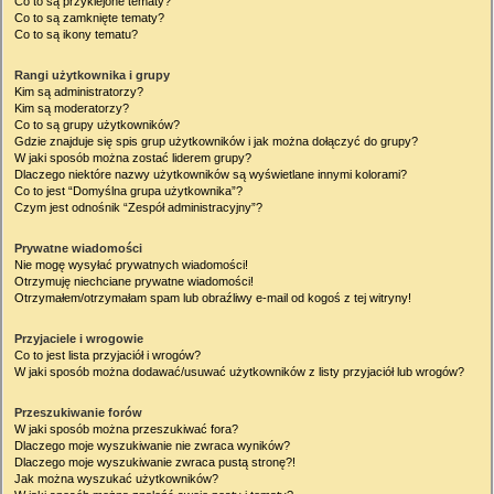
Co to są przyklejone tematy?
Co to są zamknięte tematy?
Co to są ikony tematu?
Rangi użytkownika i grupy
Kim są administratorzy?
Kim są moderatorzy?
Co to są grupy użytkowników?
Gdzie znajduje się spis grup użytkowników i jak można dołączyć do grupy?
W jaki sposób można zostać liderem grupy?
Dlaczego niektóre nazwy użytkowników są wyświetlane innymi kolorami?
Co to jest “Domyślna grupa użytkownika”?
Czym jest odnośnik “Zespół administracyjny”?
Prywatne wiadomości
Nie mogę wysyłać prywatnych wiadomości!
Otrzymuję niechciane prywatne wiadomości!
Otrzymałem/otrzymałam spam lub obraźliwy e-mail od kogoś z tej witryny!
Przyjaciele i wrogowie
Co to jest lista przyjaciół i wrogów?
W jaki sposób można dodawać/usuwać użytkowników z listy przyjaciół lub wrogów?
Przeszukiwanie forów
W jaki sposób można przeszukiwać fora?
Dlaczego moje wyszukiwanie nie zwraca wyników?
Dlaczego moje wyszukiwanie zwraca pustą stronę?!
Jak można wyszukać użytkowników?