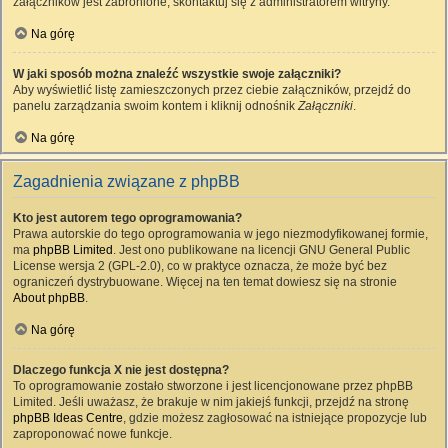
załączników jest zabronione, skontaktuj się z administratorem witryny.
Na górę
W jaki sposób można znaleźć wszystkie swoje załączniki?
Aby wyświetlić listę zamieszczonych przez ciebie załączników, przejdź do
panelu zarządzania swoim kontem i kliknij odnośnik
Załączniki
.
Na górę
Zagadnienia związane z phpBB
Kto jest autorem tego oprogramowania?
Prawa autorskie do tego oprogramowania w jego niezmodyfikowanej formie,
ma
phpBB Limited
. Jest ono publikowane na licencji GNU General Public
License wersja 2 (GPL-2.0), co w praktyce oznacza, że może być bez
ograniczeń dystrybuowane. Więcej na ten temat dowiesz się na stronie
About phpBB
.
Na górę
Dlaczego funkcja X nie jest dostępna?
To oprogramowanie zostało stworzone i jest licencjonowane przez phpBB
Limited. Jeśli uważasz, że brakuje w nim jakiejś funkcji, przejdź na stronę
phpBB Ideas Centre
, gdzie możesz zagłosować na istniejące propozycje lub
zaproponować nowe funkcje.