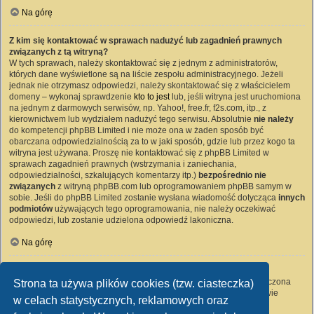
Na górę
Z kim się kontaktować w sprawach nadużyć lub zagadnień prawnych
związanych z tą witryną?
W tych sprawach, należy skontaktować się z jednym z administratorów,
których dane wyświetlone są na liście zespołu administracyjnego. Jeżeli
jednak nie otrzymasz odpowiedzi, należy skontaktować się z właścicielem
domeny – wykonaj sprawdzenie
kto to jest
lub, jeśli witryna jest uruchomiona
na jednym z darmowych serwisów, np. Yahoo!, free.fr, f2s.com, itp., z
kierownictwem lub wydziałem nadużyć tego serwisu. Absolutnie
nie należy
do kompetencji phpBB Limited i nie może ona w żaden sposób być
obarczana odpowiedzialnością za to w jaki sposób, gdzie lub przez kogo ta
witryna jest używana. Proszę nie kontaktować się z phpBB Limited w
sprawach zagadnień prawnych (wstrzymania i zaniechania,
odpowiedzialności, szkalujących komentarzy itp.)
bezpośrednio nie
związanych
z witryną phpBB.com lub oprogramowaniem phpBB samym w
sobie. Jeśli do phpBB Limited zostanie wysłana wiadomość dotycząca
innych
podmiotów
używających tego oprogramowania, nie należy oczekiwać
odpowiedzi, lub zostanie udzielona odpowiedź lakoniczna.
Na górę
Jak nawiązać kontakt z administratorem witryny?
Wszyscy użytkownicy witryny mogą używać – jeśli funkcja ta jest włączona
Strona ta używa plików cookies (tzw. ciasteczka)
przez administratora witryny – formularza „Kontakt z nami”. Członkowie
w celach statystycznych, reklamowych oraz
witryny mogą także używać odnośnika „Zespół administracyjny”.