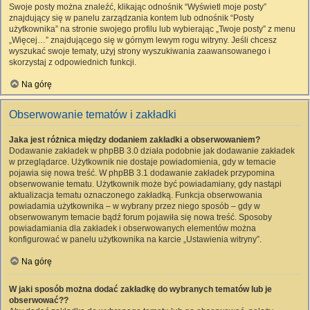
Swoje posty można znaleźć, klikając odnośnik “Wyświetl moje posty”
znajdujący się w panelu zarządzania kontem lub odnośnik “Posty
użytkownika” na stronie swojego profilu lub wybierając „Twoje posty” z menu
„Więcej…” znajdującego się w górnym lewym rogu witryny. Jeśli chcesz
wyszukać swoje tematy, użyj strony wyszukiwania zaawansowanego i
skorzystaj z odpowiednich funkcji.
Na górę
Obserwowanie tematów i zakładki
Jaka jest różnica między dodaniem zakładki a obserwowaniem?
Dodawanie zakładek w phpBB 3.0 działa podobnie jak dodawanie zakładek
w przeglądarce. Użytkownik nie dostaje powiadomienia, gdy w temacie
pojawia się nowa treść. W phpBB 3.1 dodawanie zakładek przypomina
obserwowanie tematu. Użytkownik może być powiadamiany, gdy nastąpi
aktualizacja tematu oznaczonego zakładką. Funkcja obserwowania
powiadamia użytkownika – w wybrany przez niego sposób – gdy w
obserwowanym temacie bądź forum pojawiła się nowa treść. Sposoby
powiadamiania dla zakładek i obserwowanych elementów można
konfigurować w panelu użytkownika na karcie „Ustawienia witryny”.
Na górę
W jaki sposób można dodać zakładkę do wybranych tematów lub je
obserwować??