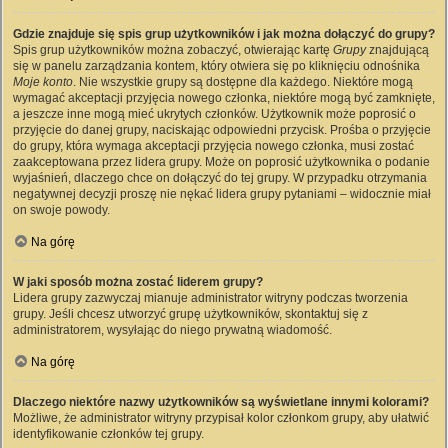
Gdzie znajduje się spis grup użytkowników i jak można dołączyć do grupy?
Spis grup użytkowników można zobaczyć, otwierając kartę
Grupy
znajdującą
się w panelu zarządzania kontem, który otwiera się po kliknięciu odnośnika
Moje konto
. Nie wszystkie grupy są dostępne dla każdego. Niektóre mogą
wymagać akceptacji przyjęcia nowego członka, niektóre mogą być zamknięte,
a jeszcze inne mogą mieć ukrytych członków. Użytkownik może poprosić o
przyjęcie do danej grupy, naciskając odpowiedni przycisk. Prośba o przyjęcie
do grupy, która wymaga akceptacji przyjęcia nowego członka, musi zostać
zaakceptowana przez lidera grupy. Może on poprosić użytkownika o podanie
wyjaśnień, dlaczego chce on dołączyć do tej grupy. W przypadku otrzymania
negatywnej decyzji proszę nie nękać lidera grupy pytaniami – widocznie miał
on swoje powody.
Na górę
W jaki sposób można zostać liderem grupy?
Lidera grupy zazwyczaj mianuje administrator witryny podczas tworzenia
grupy. Jeśli chcesz utworzyć grupę użytkowników, skontaktuj się z
administratorem, wysyłając do niego prywatną wiadomość.
Na górę
Dlaczego niektóre nazwy użytkowników są wyświetlane innymi kolorami?
Możliwe, że administrator witryny przypisał kolor członkom grupy, aby ułatwić
identyfikowanie członków tej grupy.