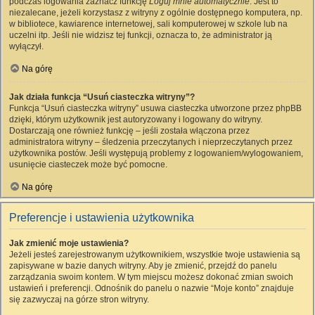
podczas logowania zaznacz funkcję
Loguj mnie automatycznie
. Jest to
niezalecane, jeżeli korzystasz z witryny z ogólnie dostępnego komputera, np.
w bibliotece, kawiarence internetowej, sali komputerowej w szkole lub na
uczelni itp. Jeśli nie widzisz tej funkcji, oznacza to, że administrator ją
wyłączył.
Na górę
Jak działa funkcja “Usuń ciasteczka witryny”?
Funkcja “Usuń ciasteczka witryny” usuwa ciasteczka utworzone przez phpBB
dzięki, którym użytkownik jest autoryzowany i logowany do witryny.
Dostarczają one również funkcję – jeśli została włączona przez
administratora witryny – śledzenia przeczytanych i nieprzeczytanych przez
użytkownika postów. Jeśli występują problemy z logowaniem/wylogowaniem,
usunięcie ciasteczek może być pomocne.
Na górę
Preferencje i ustawienia użytkownika
Jak zmienić moje ustawienia?
Jeżeli jesteś zarejestrowanym użytkownikiem, wszystkie twoje ustawienia są
zapisywane w bazie danych witryny. Aby je zmienić, przejdź do panelu
zarządzania swoim kontem. W tym miejscu możesz dokonać zmian swoich
ustawień i preferencji. Odnośnik do panelu o nazwie “Moje konto” znajduje
się zazwyczaj na górze stron witryny.