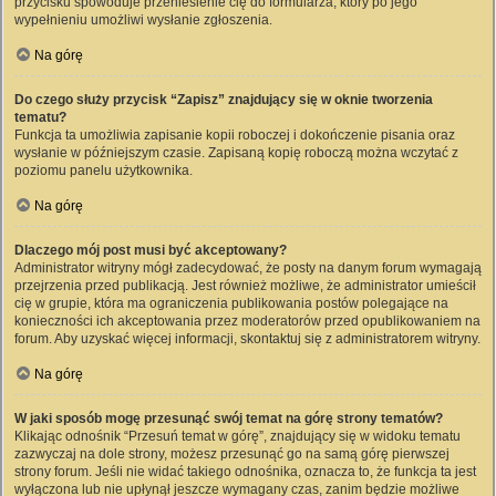
przycisku spowoduje przeniesienie cię do formularza, który po jego
wypełnieniu umożliwi wysłanie zgłoszenia.
Na górę
Do czego służy przycisk “Zapisz” znajdujący się w oknie tworzenia
tematu?
Funkcja ta umożliwia zapisanie kopii roboczej i dokończenie pisania oraz
wysłanie w późniejszym czasie. Zapisaną kopię roboczą można wczytać z
poziomu panelu użytkownika.
Na górę
Dlaczego mój post musi być akceptowany?
Administrator witryny mógł zadecydować, że posty na danym forum wymagają
przejrzenia przed publikacją. Jest również możliwe, że administrator umieścił
cię w grupie, która ma ograniczenia publikowania postów polegające na
konieczności ich akceptowania przez moderatorów przed opublikowaniem na
forum. Aby uzyskać więcej informacji, skontaktuj się z administratorem witryny.
Na górę
W jaki sposób mogę przesunąć swój temat na górę strony tematów?
Klikając odnośnik “Przesuń temat w górę”, znajdujący się w widoku tematu
zazwyczaj na dole strony, możesz przesunąć go na samą górę pierwszej
strony forum. Jeśli nie widać takiego odnośnika, oznacza to, że funkcja ta jest
wyłączona lub nie upłynął jeszcze wymagany czas, zanim będzie możliwe