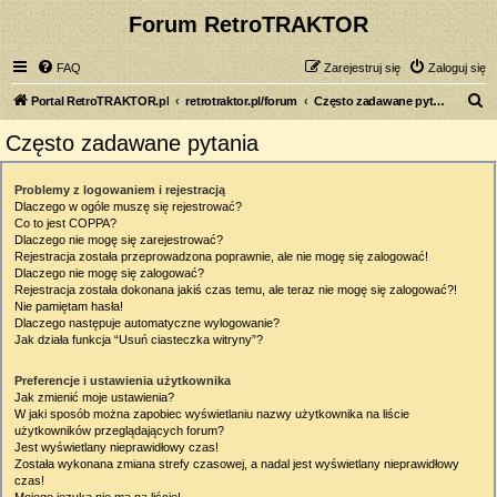
Forum RetroTRAKTOR
FAQ
Zarejestruj się
Zaloguj się
S
Portal RetroTRAKTOR.pl
retrotraktor.pl/forum
Często zadawane pytania
z
Często zadawane pytania
u
k
Problemy z logowaniem i rejestracją
Dlaczego w ogóle muszę się rejestrować?
a
Co to jest COPPA?
j
Dlaczego nie mogę się zarejestrować?
Rejestracja została przeprowadzona poprawnie, ale nie mogę się zalogować!
Dlaczego nie mogę się zalogować?
Rejestracja została dokonana jakiś czas temu, ale teraz nie mogę się zalogować?!
Nie pamiętam hasła!
Dlaczego następuje automatyczne wylogowanie?
Jak działa funkcja “Usuń ciasteczka witryny”?
Preferencje i ustawienia użytkownika
Jak zmienić moje ustawienia?
W jaki sposób można zapobiec wyświetlaniu nazwy użytkownika na liście
użytkowników przeglądających forum?
Jest wyświetlany nieprawidłowy czas!
Została wykonana zmiana strefy czasowej, a nadal jest wyświetlany nieprawidłowy
czas!