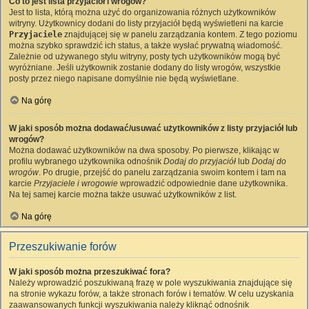
Co to jest lista przyjaciół i wrogów?
Jest to lista, którą można użyć do organizowania różnych użytkowników
witryny. Użytkownicy dodani do listy przyjaciół będą wyświetleni na karcie
Przyjaciele
znajdującej się w panelu zarządzania kontem. Z tego poziomu
można szybko sprawdzić ich status, a także wysłać prywatną wiadomość.
Zależnie od używanego stylu witryny, posty tych użytkowników mogą być
wyróżniane. Jeśli użytkownik zostanie dodany do listy wrogów, wszystkie
posty przez niego napisane domyślnie nie będą wyświetlane.
Na górę
W jaki sposób można dodawać/usuwać użytkowników z listy przyjaciół lub
wrogów?
Można dodawać użytkowników na dwa sposoby. Po pierwsze, klikając w
profilu wybranego użytkownika odnośnik
Dodaj do przyjaciół
lub
Dodaj do
wrogów
. Po drugie, przejść do panelu zarządzania swoim kontem i tam na
karcie
Przyjaciele i wrogowie
wprowadzić odpowiednie dane użytkownika.
Na tej samej karcie można także usuwać użytkowników z list.
Na górę
Przeszukiwanie forów
W jaki sposób można przeszukiwać fora?
Należy wprowadzić poszukiwaną frazę w pole wyszukiwania znajdujące się
na stronie wykazu forów, a także stronach forów i tematów. W celu uzyskania
zaawansowanych funkcji wyszukiwania należy kliknąć odnośnik