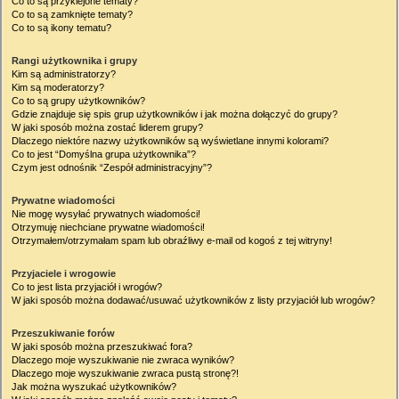
Co to są przyklejone tematy?
Co to są zamknięte tematy?
Co to są ikony tematu?
Rangi użytkownika i grupy
Kim są administratorzy?
Kim są moderatorzy?
Co to są grupy użytkowników?
Gdzie znajduje się spis grup użytkowników i jak można dołączyć do grupy?
W jaki sposób można zostać liderem grupy?
Dlaczego niektóre nazwy użytkowników są wyświetlane innymi kolorami?
Co to jest “Domyślna grupa użytkownika”?
Czym jest odnośnik “Zespół administracyjny”?
Prywatne wiadomości
Nie mogę wysyłać prywatnych wiadomości!
Otrzymuję niechciane prywatne wiadomości!
Otrzymałem/otrzymałam spam lub obraźliwy e-mail od kogoś z tej witryny!
Przyjaciele i wrogowie
Co to jest lista przyjaciół i wrogów?
W jaki sposób można dodawać/usuwać użytkowników z listy przyjaciół lub wrogów?
Przeszukiwanie forów
W jaki sposób można przeszukiwać fora?
Dlaczego moje wyszukiwanie nie zwraca wyników?
Dlaczego moje wyszukiwanie zwraca pustą stronę?!
Jak można wyszukać użytkowników?