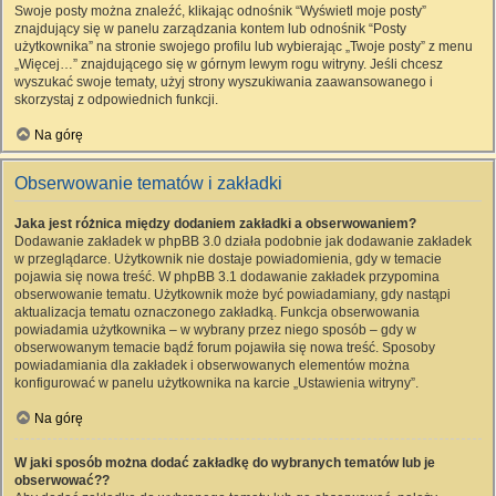
Swoje posty można znaleźć, klikając odnośnik “Wyświetl moje posty”
znajdujący się w panelu zarządzania kontem lub odnośnik “Posty
użytkownika” na stronie swojego profilu lub wybierając „Twoje posty” z menu
„Więcej…” znajdującego się w górnym lewym rogu witryny. Jeśli chcesz
wyszukać swoje tematy, użyj strony wyszukiwania zaawansowanego i
skorzystaj z odpowiednich funkcji.
Na górę
Obserwowanie tematów i zakładki
Jaka jest różnica między dodaniem zakładki a obserwowaniem?
Dodawanie zakładek w phpBB 3.0 działa podobnie jak dodawanie zakładek
w przeglądarce. Użytkownik nie dostaje powiadomienia, gdy w temacie
pojawia się nowa treść. W phpBB 3.1 dodawanie zakładek przypomina
obserwowanie tematu. Użytkownik może być powiadamiany, gdy nastąpi
aktualizacja tematu oznaczonego zakładką. Funkcja obserwowania
powiadamia użytkownika – w wybrany przez niego sposób – gdy w
obserwowanym temacie bądź forum pojawiła się nowa treść. Sposoby
powiadamiania dla zakładek i obserwowanych elementów można
konfigurować w panelu użytkownika na karcie „Ustawienia witryny”.
Na górę
W jaki sposób można dodać zakładkę do wybranych tematów lub je
obserwować??