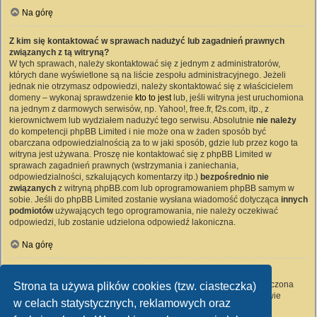
Na górę
Z kim się kontaktować w sprawach nadużyć lub zagadnień prawnych
związanych z tą witryną?
W tych sprawach, należy skontaktować się z jednym z administratorów,
których dane wyświetlone są na liście zespołu administracyjnego. Jeżeli
jednak nie otrzymasz odpowiedzi, należy skontaktować się z właścicielem
domeny – wykonaj sprawdzenie
kto to jest
lub, jeśli witryna jest uruchomiona
na jednym z darmowych serwisów, np. Yahoo!, free.fr, f2s.com, itp., z
kierownictwem lub wydziałem nadużyć tego serwisu. Absolutnie
nie należy
do kompetencji phpBB Limited i nie może ona w żaden sposób być
obarczana odpowiedzialnością za to w jaki sposób, gdzie lub przez kogo ta
witryna jest używana. Proszę nie kontaktować się z phpBB Limited w
sprawach zagadnień prawnych (wstrzymania i zaniechania,
odpowiedzialności, szkalujących komentarzy itp.)
bezpośrednio nie
związanych
z witryną phpBB.com lub oprogramowaniem phpBB samym w
sobie. Jeśli do phpBB Limited zostanie wysłana wiadomość dotycząca
innych
podmiotów
używających tego oprogramowania, nie należy oczekiwać
odpowiedzi, lub zostanie udzielona odpowiedź lakoniczna.
Na górę
Jak nawiązać kontakt z administratorem witryny?
Wszyscy użytkownicy witryny mogą używać – jeśli funkcja ta jest włączona
Strona ta używa plików cookies (tzw. ciasteczka)
przez administratora witryny – formularza „Kontakt z nami”. Członkowie
w celach statystycznych, reklamowych oraz
witryny mogą także używać odnośnika „Zespół administracyjny”.