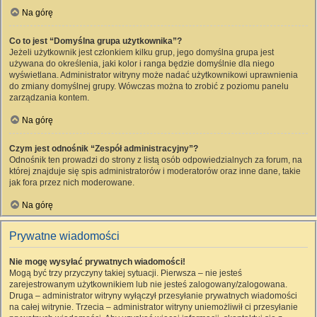
Na górę
Co to jest “Domyślna grupa użytkownika”?
Jeżeli użytkownik jest członkiem kilku grup, jego domyślna grupa jest
używana do określenia, jaki kolor i ranga będzie domyślnie dla niego
wyświetlana. Administrator witryny może nadać użytkownikowi uprawnienia
do zmiany domyślnej grupy. Wówczas można to zrobić z poziomu panelu
zarządzania kontem.
Na górę
Czym jest odnośnik “Zespół administracyjny”?
Odnośnik ten prowadzi do strony z listą osób odpowiedzialnych za forum, na
której znajduje się spis administratorów i moderatorów oraz inne dane, takie
jak fora przez nich moderowane.
Na górę
Prywatne wiadomości
Nie mogę wysyłać prywatnych wiadomości!
Mogą być trzy przyczyny takiej sytuacji. Pierwsza – nie jesteś
zarejestrowanym użytkownikiem lub nie jesteś zalogowany/zalogowana.
Druga – administrator witryny wyłączył przesyłanie prywatnych wiadomości
na całej witrynie. Trzecia – administrator witryny uniemożliwił ci przesyłanie