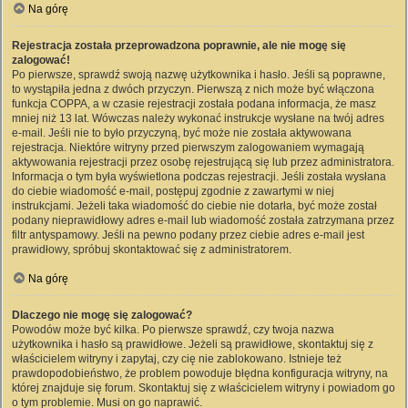
Na górę
Rejestracja została przeprowadzona poprawnie, ale nie mogę się
zalogować!
Po pierwsze, sprawdź swoją nazwę użytkownika i hasło. Jeśli są poprawne,
to wystąpiła jedna z dwóch przyczyn. Pierwszą z nich może być włączona
funkcja COPPA, a w czasie rejestracji została podana informacja, że masz
mniej niż 13 lat. Wówczas należy wykonać instrukcje wysłane na twój adres
e-mail. Jeśli nie to było przyczyną, być może nie została aktywowana
rejestracja. Niektóre witryny przed pierwszym zalogowaniem wymagają
aktywowania rejestracji przez osobę rejestrującą się lub przez administratora.
Informacja o tym była wyświetlona podczas rejestracji. Jeśli została wysłana
do ciebie wiadomość e-mail, postępuj zgodnie z zawartymi w niej
instrukcjami. Jeżeli taka wiadomość do ciebie nie dotarła, być może został
podany nieprawidłowy adres e-mail lub wiadomość została zatrzymana przez
filtr antyspamowy. Jeśli na pewno podany przez ciebie adres e-mail jest
prawidłowy, spróbuj skontaktować się z administratorem.
Na górę
Dlaczego nie mogę się zalogować?
Powodów może być kilka. Po pierwsze sprawdź, czy twoja nazwa
użytkownika i hasło są prawidłowe. Jeżeli są prawidłowe, skontaktuj się z
właścicielem witryny i zapytaj, czy cię nie zablokowano. Istnieje też
prawdopodobieństwo, że problem powoduje błędna konfiguracja witryny, na
której znajduje się forum. Skontaktuj się z właścicielem witryny i powiadom go
o tym problemie. Musi on go naprawić.