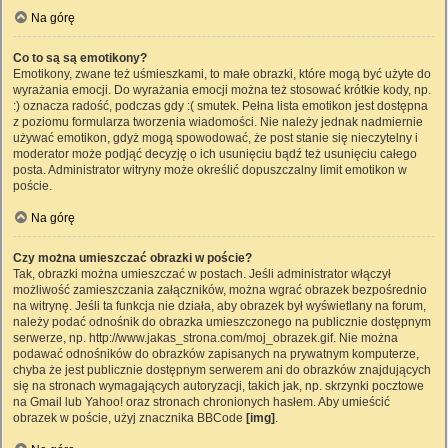
Na górę
Co to są są emotikony?
Emotikony, zwane też uśmieszkami, to małe obrazki, które mogą być użyte do
wyrażania emocji. Do wyrażania emocji można też stosować krótkie kody, np.
:) oznacza radość, podczas gdy :( smutek. Pełna lista emotikon jest dostępna
z poziomu formularza tworzenia wiadomości. Nie należy jednak nadmiernie
używać emotikon, gdyż mogą spowodować, że post stanie się nieczytelny i
moderator może podjąć decyzję o ich usunięciu bądź też usunięciu całego
posta. Administrator witryny może określić dopuszczalny limit emotikon w
poście.
Na górę
Czy można umieszczać obrazki w poście?
Tak, obrazki można umieszczać w postach. Jeśli administrator włączył
możliwość zamieszczania załączników, można wgrać obrazek bezpośrednio
na witrynę. Jeśli ta funkcja nie działa, aby obrazek był wyświetlany na forum,
należy podać odnośnik do obrazka umieszczonego na publicznie dostępnym
serwerze, np. http://www.jakas_strona.com/moj_obrazek.gif. Nie można
podawać odnośników do obrazków zapisanych na prywatnym komputerze,
chyba że jest publicznie dostępnym serwerem ani do obrazków znajdujących
się na stronach wymagających autoryzacji, takich jak, np. skrzynki pocztowe
na Gmail lub Yahoo! oraz stronach chronionych hasłem. Aby umieścić
obrazek w poście, użyj znacznika BBCode
[img]
.