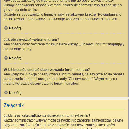
Aby dodać zakładkę do wybranego tematu lub go obserwować, należy
kliknąć odpowiedni odnośnik w menu “Narzędzia tematu” znajdujące się na
górze i na dole wątku.
Udzielenie odpowiedzi w temacie, gdy jest aktywna funkcja “Powiadamiaj o
opublikowaniu odpowiedzi” spowoduje włączenie obserwowania tematu.
Na górę
Jak obserwować wybrane forum?
Aby obserwować wybrane forum, należy kliknąć „Obserwuj forum” znajdujący
się na dole strony.
Na górę
W jaki sposób usunąć obserwowanie forum, tematu?
Aby wyłączyć funkcję obserwowania forum, tematu, należy przejść do panelu
zarządzania kontem i następnie do karty “Obserwowane”. W tym miejscu
można wyłączyć obserwowanie forów i tematów.
Na górę
Załączniki
Jakie typy załączników są dozwolone na tej witrynie?
Każdy administrator witryny może zezwolić lub zabronić zamieszczać pewne
typy załączników. Jeśli nie masz pewności zamieszczanie, jakich typów