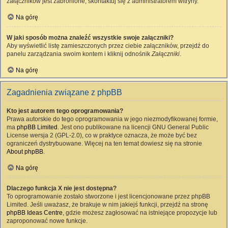
załączników jest zabronione, skontaktuj się z administratorem witryny.
Na górę
W jaki sposób można znaleźć wszystkie swoje załączniki?
Aby wyświetlić listę zamieszczonych przez ciebie załączników, przejdź do
panelu zarządzania swoim kontem i kliknij odnośnik
Załączniki
.
Na górę
Zagadnienia związane z phpBB
Kto jest autorem tego oprogramowania?
Prawa autorskie do tego oprogramowania w jego niezmodyfikowanej formie,
ma
phpBB Limited
. Jest ono publikowane na licencji GNU General Public
License wersja 2 (GPL-2.0), co w praktyce oznacza, że może być bez
ograniczeń dystrybuowane. Więcej na ten temat dowiesz się na stronie
About phpBB
.
Na górę
Dlaczego funkcja X nie jest dostępna?
To oprogramowanie zostało stworzone i jest licencjonowane przez phpBB
Limited. Jeśli uważasz, że brakuje w nim jakiejś funkcji, przejdź na stronę
phpBB Ideas Centre
, gdzie możesz zagłosować na istniejące propozycje lub
zaproponować nowe funkcje.