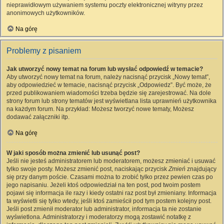
nieprawidłowym używaniem systemu poczty elektronicznej witryny przez
anonimowych użytkowników.
Na górę
Problemy z pisaniem
Jak utworzyć nowy temat na forum lub wysłać odpowiedź w temacie?
Aby utworzyć nowy temat na forum, należy nacisnąć przycisk „Nowy temat”,
aby odpowiedzieć w temacie, nacisnąć przycisk „Odpowiedz”. Być może, że
przed publikowaniem wiadomości trzeba będzie się zarejestrować. Na dole
strony forum lub strony tematów jest wyświetlana lista uprawnień użytkownika
na każdym forum. Na przykład: Możesz tworzyć nowe tematy, Możesz
dodawać załączniki itp.
Na górę
W jaki sposób można zmienić lub usunąć post?
Jeśli nie jesteś administratorem lub moderatorem, możesz zmieniać i usuwać
tylko swoje posty. Możesz zmienić post, naciskając przycisk
Zmień
znajdujący
się przy danym poście. Czasami można to zrobić tylko przez pewien czas po
jego napisaniu. Jeżeli ktoś odpowiedział na ten post, pod twoim postem
pojawi się informacja ile razy i kiedy ostatni raz post był zmieniany. Informacja
ta wyświetli się tylko wtedy, jeśli ktoś zamieścił pod tym postem kolejny post.
Jeśli post zmienił moderator lub administrator, informacja ta nie zostanie
wyświetlona. Administratorzy i moderatorzy mogą zostawić notatkę z