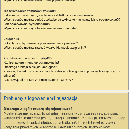
W jaki sposób można znaleźć swoje posty i tematy?
Obserwowanie tematów i zakładki
Jaka jest różnica między dodaniem zakładki a obserwowaniem?
W jaki sposób można dodać zakładkę do wybranych tematów lub je obserwować??
Jak obserwować wybrane forum?
W jaki sposób usunąć obserwowanie forum, tematu?
Załączniki
Jakie typy załączników są dozwolone na tej witrynie?
W jaki sposób można znaleźć wszystkie swoje załączniki?
Zagadnienia związane z phpBB
Kto jest autorem tego oprogramowania?
Dlaczego funkcja X nie jest dostępna?
Z kim się kontaktować w sprawach nadużyć lub zagadnień prawnych związanych z tą
witryną?
Jak nawiązać kontakt z administratorem witryny?
Problemy z logowaniem i rejestracją
Dlaczego w ogóle muszę się rejestrować?
Możliwe, że nie musisz. To od administratora witryny zależy czy, aby pisać
wiadomości, konieczna jest rejestracja. Niemniej rejestracja umożliwia dostęp
do dodatkowych funkcji niedostępnych dla gości, takich jak własny awatar,
wysyłanie prywatnych wiadomości i e-maili do innych użytkowników,