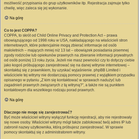
możliwość przypisania do grup użytkowników itp. Rejestracja zajmuje tylko
chwilę, więc zaleca się jej wykonanie.
Na górę
Co to jest COPPA?
COPPA, to skrót od Child Online Privacy and Protection Act – prawa
obowiązującego od 1998 roku w USA, nakładającego na właścicieli stron
internetowych, które potencjalnie mogą zbierać informacje od osób
małoletnich – mających mniej niż 13 lat – obowiązek posiadania pisemnej
zgody rodziców lub opiekunów prawnych na zbieranie informacji prywatnych
od osób poniżej 13 roku życia. Jeżeli nie masz pewności czy to dotyczy ciebie
jako kogoś próbującego zarejestrować się na danej witrynie internetowej –
skontaktuj się z prawnikiem, by uzyskać wyjaśnienie. phpBB Limited i
właściciele tej witryny nie dostarczają pomocy prawnej z wyjątkiem przypadku
opisanego w pytaniu „Z kim się kontaktować w sprawach nadużyć lub
zagadnień prawnych związanych z tą witryną?”, a także nie są punktem
kontaktowym dla wszelkiego rodzaju porad prawnych.
Na górę
Dlaczego nie mogę się zarejestrować?
Być może właściciel witryny wyłączył funkcję rejestracji, aby nie rejestrowały
się nowe osoby. Właściciel witryny mógł także zablokować twój adres IP lub
zabronił nazwy użytkownika, którą próbujesz zarejestrować. W sprawie
pomocy skontaktuj się z administratorem witryny.