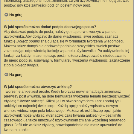
informacją, dlaczego ten post zmieniali. Zwykli użytkownicy nie mogą usuwać
postów, gdy ktoś zamieścił pod ich postem nowy post.
Na górę
W jaki sposób można dodać podpis do swojego posta?
Aby dodawać podpis do posta, należy go najpierw utworzyć w panelu
użytkownika. Aby dołączyć do danej wiadomości swój podpis, zaznacz
funkcję
Dołącz podpis
znajdującą się w formularzu tworzenia wiadomości.
Możesz także domyślnie dodawać podpis do wszystkich swoich postów,
zaznaczając odpowiednią funkcję w panelu użytkownika. Po uaktywnieniu tej
funkcji, za każdym razem pisząc post, możesz zdecydować o niedodawaniu
do niego podpisu, usuwając w formularzu tworzenia wiadomości zaznaczenie
z pola
Dołącz podpis
.
Na górę
W jaki sposób można utworzyć ankietę?
Tworzenie ankiet jest proste. Kiedy tworzysz nowy temat bądź zmieniasz
pierwszy post w wątku, na dole formularza tworzenia tematu będziesz widzieć
etykietę “Utwórz ankietę”. Kliknij ją i w otworzonym formularzu podaj tytuł
ankiety i co najmniej dwie opcje. Każdą opcję należy wpisać w nowym
wierszu widocznego pola tekstowego. Możesz określić liczbę opcji, jakie
użytkownik może wybrać, wyznaczyć czas trwania ankiety (0 – bez limitu
czasowego), a także umożliwić użytkownikom zmianę wcześniej oddanego
głosu. Jeśli nie widzisz etykiety, prawdopodobnie nie masz uprawnień do
tworzenia ankiet.