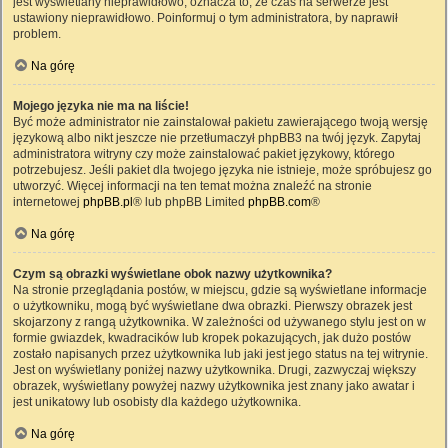
jest wyświetlany nieprawidłowo, oznacza to, że czas na serwerze jest
ustawiony nieprawidłowo. Poinformuj o tym administratora, by naprawił
problem.
Na górę
Mojego języka nie ma na liście!
Być może administrator nie zainstalował pakietu zawierającego twoją wersję
językową albo nikt jeszcze nie przetłumaczył phpBB3 na twój język. Zapytaj
administratora witryny czy może zainstalować pakiet językowy, którego
potrzebujesz. Jeśli pakiet dla twojego języka nie istnieje, może spróbujesz go
utworzyć. Więcej informacji na ten temat można znaleźć na stronie
internetowej
phpBB.pl
® lub phpBB Limited
phpBB.com
®
Na górę
Czym są obrazki wyświetlane obok nazwy użytkownika?
Na stronie przeglądania postów, w miejscu, gdzie są wyświetlane informacje
o użytkowniku, mogą być wyświetlane dwa obrazki. Pierwszy obrazek jest
skojarzony z rangą użytkownika. W zależności od używanego stylu jest on w
formie gwiazdek, kwadracików lub kropek pokazujących, jak dużo postów
zostało napisanych przez użytkownika lub jaki jest jego status na tej witrynie.
Jest on wyświetlany poniżej nazwy użytkownika. Drugi, zazwyczaj większy
obrazek, wyświetlany powyżej nazwy użytkownika jest znany jako awatar i
jest unikatowy lub osobisty dla każdego użytkownika.
Na górę