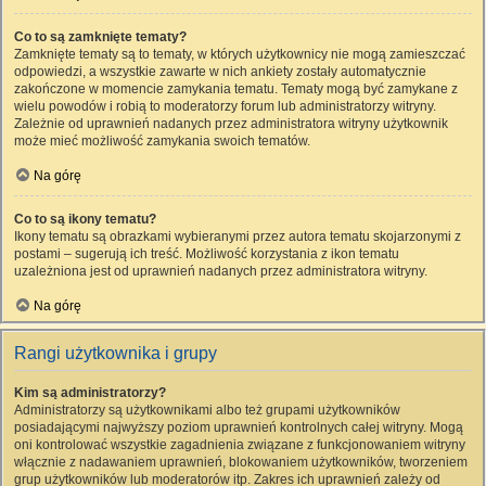
Co to są zamknięte tematy?
Zamknięte tematy są to tematy, w których użytkownicy nie mogą zamieszczać
odpowiedzi, a wszystkie zawarte w nich ankiety zostały automatycznie
zakończone w momencie zamykania tematu. Tematy mogą być zamykane z
wielu powodów i robią to moderatorzy forum lub administratorzy witryny.
Zależnie od uprawnień nadanych przez administratora witryny użytkownik
może mieć możliwość zamykania swoich tematów.
Na górę
Co to są ikony tematu?
Ikony tematu są obrazkami wybieranymi przez autora tematu skojarzonymi z
postami – sugerują ich treść. Możliwość korzystania z ikon tematu
uzależniona jest od uprawnień nadanych przez administratora witryny.
Na górę
Rangi użytkownika i grupy
Kim są administratorzy?
Administratorzy są użytkownikami albo też grupami użytkowników
posiadającymi najwyższy poziom uprawnień kontrolnych całej witryny. Mogą
oni kontrolować wszystkie zagadnienia związane z funkcjonowaniem witryny
włącznie z nadawaniem uprawnień, blokowaniem użytkowników, tworzeniem
grup użytkowników lub moderatorów itp. Zakres ich uprawnień zależy od