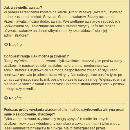
Jak wyświetlić awatar?
W panelu zarządzania kontem na karcie „Profil” w sekcji „Awatar”, używając
jednej z czterech metod: Gravatar, Galeria awatarów, Zdalny awatar lub
Prześlij awatar, można dodać awatar. Wyświetlanie awatarów i sposób ich
wyświetlania są uzależnione od administratora witryny. Jeśli nie można
używać awatarów na danej witrynie, należy skontaktować się z jej
administratorem.
Na górę
Co to jest ranga i jak można ją zmienić?
Rangi wyświetlane pod nazwami użytkowników oznaczają, ile postów dany
użytkownik napisał lub jaki ma status na forum, np. moderatora czy
administratora. Użytkownicy nie mogą bezpośrednio zmieniać stylu rang,
ponieważ ustawia je administrator witryny. Nie należy pisać postów tylko po
to, aby zwiększyć swój licznik postów i przez to swoją rangę. Większość witryn
nie toleruje takich działań i moderator lub administrator obniży licznik postów
takiego użytkownika.
Na górę
Podczas próby wysłania wiadomości e-mail do użytkownika witryna prosi
mnie o zalogowanie. Dlaczego?
Tylko zarejestrowani użytkownicy mogą wysyłać e-maile do innych
użytkowników przez wbudowany formularz wysyłania e-maili i tylko wtedy,
jeżeli administrator włączył tę funkcję. Ma to zabezpieczać przed