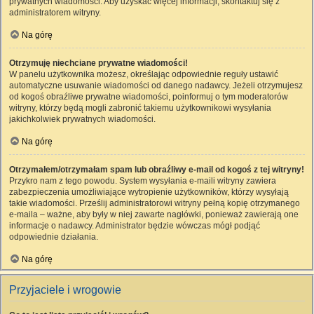
prywatnych wiadomości. Aby uzyskać więcej informacji, skontaktuj się z
administratorem witryny.
Na górę
Otrzymuję niechciane prywatne wiadomości!
W panelu użytkownika możesz, określając odpowiednie reguły ustawić
automatyczne usuwanie wiadomości od danego nadawcy. Jeżeli otrzymujesz
od kogoś obraźliwe prywatne wiadomości, poinformuj o tym moderatorów
witryny, którzy będą mogli zabronić takiemu użytkownikowi wysyłania
jakichkolwiek prywatnych wiadomości.
Na górę
Otrzymałem/otrzymałam spam lub obraźliwy e-mail od kogoś z tej witryny!
Przykro nam z tego powodu. System wysyłania e-maili witryny zawiera
zabezpieczenia umożliwiające wytropienie użytkowników, którzy wysyłają
takie wiadomości. Prześlij administratorowi witryny pełną kopię otrzymanego
e-maila – ważne, aby były w niej zawarte nagłówki, ponieważ zawierają one
informacje o nadawcy. Administrator będzie wówczas mógł podjąć
odpowiednie działania.
Na górę
Przyjaciele i wrogowie