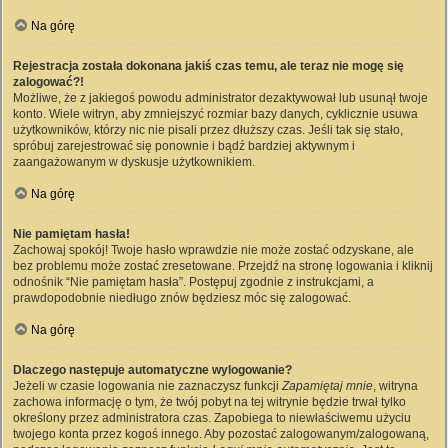
Na górę
Rejestracja została dokonana jakiś czas temu, ale teraz nie mogę się
zalogować?!
Możliwe, że z jakiegoś powodu administrator dezaktywował lub usunął twoje
konto. Wiele witryn, aby zmniejszyć rozmiar bazy danych, cyklicznie usuwa
użytkowników, którzy nic nie pisali przez dłuższy czas. Jeśli tak się stało,
spróbuj zarejestrować się ponownie i bądź bardziej aktywnym i
zaangażowanym w dyskusje użytkownikiem.
Na górę
Nie pamiętam hasła!
Zachowaj spokój! Twoje hasło wprawdzie nie może zostać odzyskane, ale
bez problemu może zostać zresetowane. Przejdź na stronę logowania i kliknij
odnośnik “Nie pamiętam hasła”. Postępuj zgodnie z instrukcjami, a
prawdopodobnie niedługo znów będziesz móc się zalogować.
Na górę
Dlaczego następuje automatyczne wylogowanie?
Jeżeli w czasie logowania nie zaznaczysz funkcji
Zapamiętaj mnie
, witryna
zachowa informację o tym, że twój pobyt na tej witrynie będzie trwał tylko
określony przez administratora czas. Zapobiega to niewłaściwemu użyciu
twojego konta przez kogoś innego. Aby pozostać zalogowanym/zalogowaną,