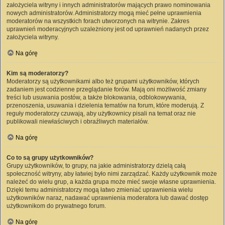
założyciela witryny i innych administratorów mających prawo nominowania
nowych administratorów. Administratorzy mogą mieć pełne uprawnienia
moderatorów na wszystkich forach utworzonych na witrynie. Zakres
uprawnień moderacyjnych uzależniony jest od uprawnień nadanych przez
założyciela witryny.
Na górę
Kim są moderatorzy?
Moderatorzy są użytkownikami albo też grupami użytkowników, których
zadaniem jest codzienne przeglądanie forów. Mają oni możliwość zmiany
treści lub usuwania postów, a także blokowania, odblokowywania,
przenoszenia, usuwania i dzielenia tematów na forum, które moderują. Z
reguły moderatorzy czuwają, aby użytkownicy pisali na temat oraz nie
publikowali niewłaściwych i obraźliwych materiałów.
Na górę
Co to są grupy użytkowników?
Grupy użytkowników, to grupy, na jakie administratorzy dzielą całą
społeczność witryny, aby łatwiej było nimi zarządzać. Każdy użytkownik może
należeć do wielu grup, a każda grupa może mieć swoje własne uprawnienia.
Dzięki temu administratorzy mogą łatwo zmieniać uprawnienia wielu
użytkowników naraz, nadawać uprawnienia moderatora lub dawać dostęp
użytkownikom do prywatnego forum.
Na górę