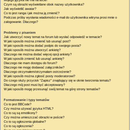
Mojego języka nie ma na liście!
Czym są obrazki wyświetlane obok nazwy użytkownika?
Jak wyświetlić awatar?
Co to jest ranga i jak można ją zmienić?
Podczas próby wysłania wiadomości e-mail do użytkownika witryna prosi mnie o
zalogowanie. Dlaczego?
Problemy z pisaniem
Jak utworzyć nowy temat na forum lub wysłać odpowiedź w temacie?
W jaki sposób można zmienić lub usunąć post?
W jaki sposób można dodać podpis do swojego posta?
W jaki sposób można utworzyć ankietę?
Dlaczego nie można dodać więcej opcji ankiety?
W jaki sposób zmienić lub usunąć ankietę?
Dlaczego nie mam dostępu do forum?
Dlaczego nie mogę dodawać załączników?
Dlaczego otrzymałem/otrzymałam ostrzeżenie?
W jaki sposób można zgłosić posty moderatorowi?
Do czego służy przycisk “Zapisz” znajdujący się w oknie tworzenia tematu?
Dlaczego mój post musi być akceptowany?
W jaki sposób mogę przesunąć swój temat na górę strony tematów?
Formatowanie i typy tematów
Co to jest BBCode?
Czy można używać języka HTML?
Co to są są emotikony?
Czy można umieszczać obrazki w poście?
Co to są ogłoszenia globalne?
Co to są ogłoszenia?