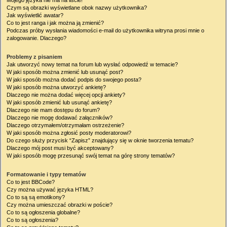
Mojego języka nie ma na liście!
Czym są obrazki wyświetlane obok nazwy użytkownika?
Jak wyświetlić awatar?
Co to jest ranga i jak można ją zmienić?
Podczas próby wysłania wiadomości e-mail do użytkownika witryna prosi mnie o
zalogowanie. Dlaczego?
Problemy z pisaniem
Jak utworzyć nowy temat na forum lub wysłać odpowiedź w temacie?
W jaki sposób można zmienić lub usunąć post?
W jaki sposób można dodać podpis do swojego posta?
W jaki sposób można utworzyć ankietę?
Dlaczego nie można dodać więcej opcji ankiety?
W jaki sposób zmienić lub usunąć ankietę?
Dlaczego nie mam dostępu do forum?
Dlaczego nie mogę dodawać załączników?
Dlaczego otrzymałem/otrzymałam ostrzeżenie?
W jaki sposób można zgłosić posty moderatorowi?
Do czego służy przycisk “Zapisz” znajdujący się w oknie tworzenia tematu?
Dlaczego mój post musi być akceptowany?
W jaki sposób mogę przesunąć swój temat na górę strony tematów?
Formatowanie i typy tematów
Co to jest BBCode?
Czy można używać języka HTML?
Co to są są emotikony?
Czy można umieszczać obrazki w poście?
Co to są ogłoszenia globalne?
Co to są ogłoszenia?