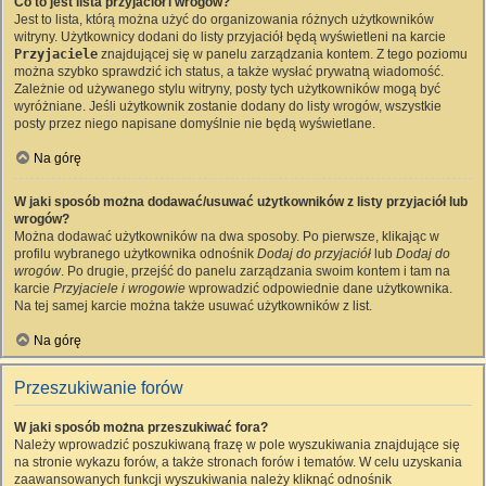
Co to jest lista przyjaciół i wrogów?
Jest to lista, którą można użyć do organizowania różnych użytkowników
witryny. Użytkownicy dodani do listy przyjaciół będą wyświetleni na karcie
Przyjaciele
znajdującej się w panelu zarządzania kontem. Z tego poziomu
można szybko sprawdzić ich status, a także wysłać prywatną wiadomość.
Zależnie od używanego stylu witryny, posty tych użytkowników mogą być
wyróżniane. Jeśli użytkownik zostanie dodany do listy wrogów, wszystkie
posty przez niego napisane domyślnie nie będą wyświetlane.
Na górę
W jaki sposób można dodawać/usuwać użytkowników z listy przyjaciół lub
wrogów?
Można dodawać użytkowników na dwa sposoby. Po pierwsze, klikając w
profilu wybranego użytkownika odnośnik
Dodaj do przyjaciół
lub
Dodaj do
wrogów
. Po drugie, przejść do panelu zarządzania swoim kontem i tam na
karcie
Przyjaciele i wrogowie
wprowadzić odpowiednie dane użytkownika.
Na tej samej karcie można także usuwać użytkowników z list.
Na górę
Przeszukiwanie forów
W jaki sposób można przeszukiwać fora?
Należy wprowadzić poszukiwaną frazę w pole wyszukiwania znajdujące się
na stronie wykazu forów, a także stronach forów i tematów. W celu uzyskania
zaawansowanych funkcji wyszukiwania należy kliknąć odnośnik