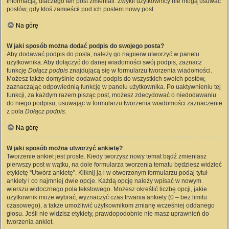
informacją, dlaczego ten post zmieniali. Zwykli użytkownicy nie mogą usuwać
postów, gdy ktoś zamieścił pod ich postem nowy post.
Na górę
W jaki sposób można dodać podpis do swojego posta?
Aby dodawać podpis do posta, należy go najpierw utworzyć w panelu
użytkownika. Aby dołączyć do danej wiadomości swój podpis, zaznacz
funkcję
Dołącz podpis
znajdującą się w formularzu tworzenia wiadomości.
Możesz także domyślnie dodawać podpis do wszystkich swoich postów,
zaznaczając odpowiednią funkcję w panelu użytkownika. Po uaktywnieniu tej
funkcji, za każdym razem pisząc post, możesz zdecydować o niedodawaniu
do niego podpisu, usuwając w formularzu tworzenia wiadomości zaznaczenie
z pola
Dołącz podpis
.
Na górę
W jaki sposób można utworzyć ankietę?
Tworzenie ankiet jest proste. Kiedy tworzysz nowy temat bądź zmieniasz
pierwszy post w wątku, na dole formularza tworzenia tematu będziesz widzieć
etykietę “Utwórz ankietę”. Kliknij ją i w otworzonym formularzu podaj tytuł
ankiety i co najmniej dwie opcje. Każdą opcję należy wpisać w nowym
wierszu widocznego pola tekstowego. Możesz określić liczbę opcji, jakie
użytkownik może wybrać, wyznaczyć czas trwania ankiety (0 – bez limitu
czasowego), a także umożliwić użytkownikom zmianę wcześniej oddanego
głosu. Jeśli nie widzisz etykiety, prawdopodobnie nie masz uprawnień do
tworzenia ankiet.