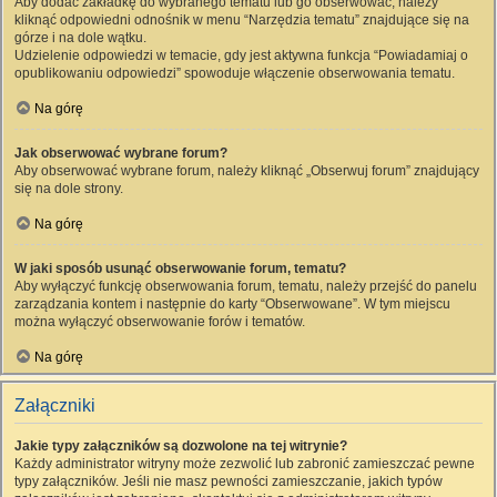
Aby dodać zakładkę do wybranego tematu lub go obserwować, należy
kliknąć odpowiedni odnośnik w menu “Narzędzia tematu” znajdujące się na
górze i na dole wątku.
Udzielenie odpowiedzi w temacie, gdy jest aktywna funkcja “Powiadamiaj o
opublikowaniu odpowiedzi” spowoduje włączenie obserwowania tematu.
Na górę
Jak obserwować wybrane forum?
Aby obserwować wybrane forum, należy kliknąć „Obserwuj forum” znajdujący
się na dole strony.
Na górę
W jaki sposób usunąć obserwowanie forum, tematu?
Aby wyłączyć funkcję obserwowania forum, tematu, należy przejść do panelu
zarządzania kontem i następnie do karty “Obserwowane”. W tym miejscu
można wyłączyć obserwowanie forów i tematów.
Na górę
Załączniki
Jakie typy załączników są dozwolone na tej witrynie?
Każdy administrator witryny może zezwolić lub zabronić zamieszczać pewne
typy załączników. Jeśli nie masz pewności zamieszczanie, jakich typów