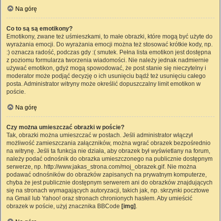
Na górę
Co to są są emotikony?
Emotikony, zwane też uśmieszkami, to małe obrazki, które mogą być użyte do
wyrażania emocji. Do wyrażania emocji można też stosować krótkie kody, np.
:) oznacza radość, podczas gdy :( smutek. Pełna lista emotikon jest dostępna
z poziomu formularza tworzenia wiadomości. Nie należy jednak nadmiernie
używać emotikon, gdyż mogą spowodować, że post stanie się nieczytelny i
moderator może podjąć decyzję o ich usunięciu bądź też usunięciu całego
posta. Administrator witryny może określić dopuszczalny limit emotikon w
poście.
Na górę
Czy można umieszczać obrazki w poście?
Tak, obrazki można umieszczać w postach. Jeśli administrator włączył
możliwość zamieszczania załączników, można wgrać obrazek bezpośrednio
na witrynę. Jeśli ta funkcja nie działa, aby obrazek był wyświetlany na forum,
należy podać odnośnik do obrazka umieszczonego na publicznie dostępnym
serwerze, np. http://www.jakas_strona.com/moj_obrazek.gif. Nie można
podawać odnośników do obrazków zapisanych na prywatnym komputerze,
chyba że jest publicznie dostępnym serwerem ani do obrazków znajdujących
się na stronach wymagających autoryzacji, takich jak, np. skrzynki pocztowe
na Gmail lub Yahoo! oraz stronach chronionych hasłem. Aby umieścić
obrazek w poście, użyj znacznika BBCode
[img]
.