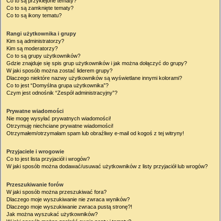
Co to są przyklejone tematy?
Co to są zamknięte tematy?
Co to są ikony tematu?
Rangi użytkownika i grupy
Kim są administratorzy?
Kim są moderatorzy?
Co to są grupy użytkowników?
Gdzie znajduje się spis grup użytkowników i jak można dołączyć do grupy?
W jaki sposób można zostać liderem grupy?
Dlaczego niektóre nazwy użytkowników są wyświetlane innymi kolorami?
Co to jest “Domyślna grupa użytkownika”?
Czym jest odnośnik “Zespół administracyjny”?
Prywatne wiadomości
Nie mogę wysyłać prywatnych wiadomości!
Otrzymuję niechciane prywatne wiadomości!
Otrzymałem/otrzymałam spam lub obraźliwy e-mail od kogoś z tej witryny!
Przyjaciele i wrogowie
Co to jest lista przyjaciół i wrogów?
W jaki sposób można dodawać/usuwać użytkowników z listy przyjaciół lub wrogów?
Przeszukiwanie forów
W jaki sposób można przeszukiwać fora?
Dlaczego moje wyszukiwanie nie zwraca wyników?
Dlaczego moje wyszukiwanie zwraca pustą stronę?!
Jak można wyszukać użytkowników?