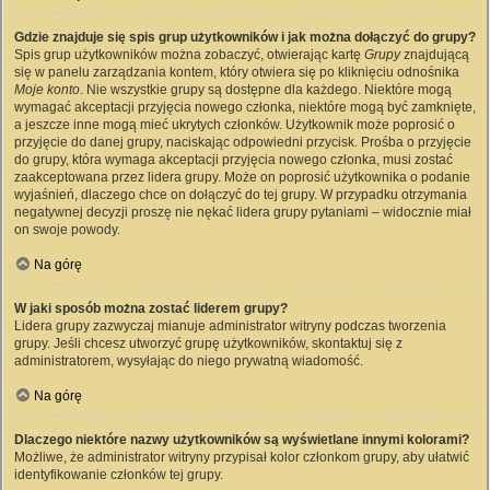
Gdzie znajduje się spis grup użytkowników i jak można dołączyć do grupy?
Spis grup użytkowników można zobaczyć, otwierając kartę
Grupy
znajdującą
się w panelu zarządzania kontem, który otwiera się po kliknięciu odnośnika
Moje konto
. Nie wszystkie grupy są dostępne dla każdego. Niektóre mogą
wymagać akceptacji przyjęcia nowego członka, niektóre mogą być zamknięte,
a jeszcze inne mogą mieć ukrytych członków. Użytkownik może poprosić o
przyjęcie do danej grupy, naciskając odpowiedni przycisk. Prośba o przyjęcie
do grupy, która wymaga akceptacji przyjęcia nowego członka, musi zostać
zaakceptowana przez lidera grupy. Może on poprosić użytkownika o podanie
wyjaśnień, dlaczego chce on dołączyć do tej grupy. W przypadku otrzymania
negatywnej decyzji proszę nie nękać lidera grupy pytaniami – widocznie miał
on swoje powody.
Na górę
W jaki sposób można zostać liderem grupy?
Lidera grupy zazwyczaj mianuje administrator witryny podczas tworzenia
grupy. Jeśli chcesz utworzyć grupę użytkowników, skontaktuj się z
administratorem, wysyłając do niego prywatną wiadomość.
Na górę
Dlaczego niektóre nazwy użytkowników są wyświetlane innymi kolorami?
Możliwe, że administrator witryny przypisał kolor członkom grupy, aby ułatwić
identyfikowanie członków tej grupy.