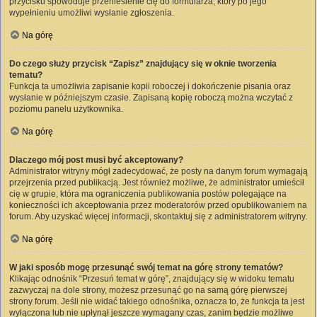
przycisku spowoduje przeniesienie cię do formularza, który po jego
wypełnieniu umożliwi wysłanie zgłoszenia.
Na górę
Do czego służy przycisk “Zapisz” znajdujący się w oknie tworzenia
tematu?
Funkcja ta umożliwia zapisanie kopii roboczej i dokończenie pisania oraz
wysłanie w późniejszym czasie. Zapisaną kopię roboczą można wczytać z
poziomu panelu użytkownika.
Na górę
Dlaczego mój post musi być akceptowany?
Administrator witryny mógł zadecydować, że posty na danym forum wymagają
przejrzenia przed publikacją. Jest również możliwe, że administrator umieścił
cię w grupie, która ma ograniczenia publikowania postów polegające na
konieczności ich akceptowania przez moderatorów przed opublikowaniem na
forum. Aby uzyskać więcej informacji, skontaktuj się z administratorem witryny.
Na górę
W jaki sposób mogę przesunąć swój temat na górę strony tematów?
Klikając odnośnik “Przesuń temat w górę”, znajdujący się w widoku tematu
zazwyczaj na dole strony, możesz przesunąć go na samą górę pierwszej
strony forum. Jeśli nie widać takiego odnośnika, oznacza to, że funkcja ta jest
wyłączona lub nie upłynął jeszcze wymagany czas, zanim będzie możliwe