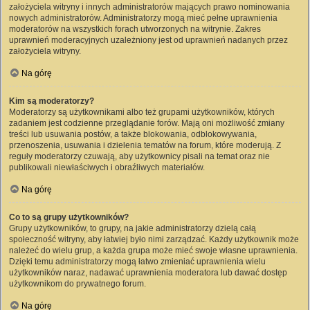
założyciela witryny i innych administratorów mających prawo nominowania
nowych administratorów. Administratorzy mogą mieć pełne uprawnienia
moderatorów na wszystkich forach utworzonych na witrynie. Zakres
uprawnień moderacyjnych uzależniony jest od uprawnień nadanych przez
założyciela witryny.
Na górę
Kim są moderatorzy?
Moderatorzy są użytkownikami albo też grupami użytkowników, których
zadaniem jest codzienne przeglądanie forów. Mają oni możliwość zmiany
treści lub usuwania postów, a także blokowania, odblokowywania,
przenoszenia, usuwania i dzielenia tematów na forum, które moderują. Z
reguły moderatorzy czuwają, aby użytkownicy pisali na temat oraz nie
publikowali niewłaściwych i obraźliwych materiałów.
Na górę
Co to są grupy użytkowników?
Grupy użytkowników, to grupy, na jakie administratorzy dzielą całą
społeczność witryny, aby łatwiej było nimi zarządzać. Każdy użytkownik może
należeć do wielu grup, a każda grupa może mieć swoje własne uprawnienia.
Dzięki temu administratorzy mogą łatwo zmieniać uprawnienia wielu
użytkowników naraz, nadawać uprawnienia moderatora lub dawać dostęp
użytkownikom do prywatnego forum.
Na górę