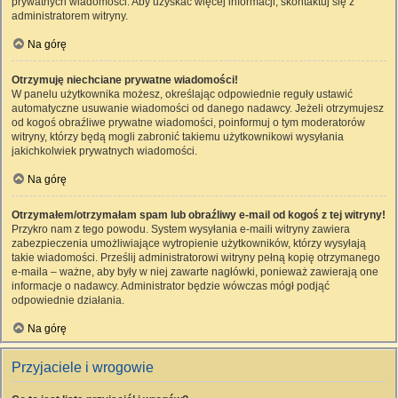
prywatnych wiadomości. Aby uzyskać więcej informacji, skontaktuj się z
administratorem witryny.
Na górę
Otrzymuję niechciane prywatne wiadomości!
W panelu użytkownika możesz, określając odpowiednie reguły ustawić
automatyczne usuwanie wiadomości od danego nadawcy. Jeżeli otrzymujesz
od kogoś obraźliwe prywatne wiadomości, poinformuj o tym moderatorów
witryny, którzy będą mogli zabronić takiemu użytkownikowi wysyłania
jakichkolwiek prywatnych wiadomości.
Na górę
Otrzymałem/otrzymałam spam lub obraźliwy e-mail od kogoś z tej witryny!
Przykro nam z tego powodu. System wysyłania e-maili witryny zawiera
zabezpieczenia umożliwiające wytropienie użytkowników, którzy wysyłają
takie wiadomości. Prześlij administratorowi witryny pełną kopię otrzymanego
e-maila – ważne, aby były w niej zawarte nagłówki, ponieważ zawierają one
informacje o nadawcy. Administrator będzie wówczas mógł podjąć
odpowiednie działania.
Na górę
Przyjaciele i wrogowie