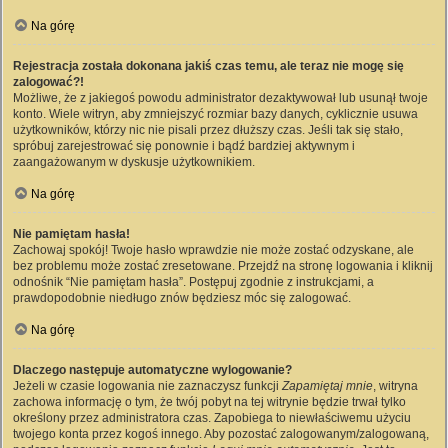
Na górę
Rejestracja została dokonana jakiś czas temu, ale teraz nie mogę się
zalogować?!
Możliwe, że z jakiegoś powodu administrator dezaktywował lub usunął twoje
konto. Wiele witryn, aby zmniejszyć rozmiar bazy danych, cyklicznie usuwa
użytkowników, którzy nic nie pisali przez dłuższy czas. Jeśli tak się stało,
spróbuj zarejestrować się ponownie i bądź bardziej aktywnym i
zaangażowanym w dyskusje użytkownikiem.
Na górę
Nie pamiętam hasła!
Zachowaj spokój! Twoje hasło wprawdzie nie może zostać odzyskane, ale
bez problemu może zostać zresetowane. Przejdź na stronę logowania i kliknij
odnośnik “Nie pamiętam hasła”. Postępuj zgodnie z instrukcjami, a
prawdopodobnie niedługo znów będziesz móc się zalogować.
Na górę
Dlaczego następuje automatyczne wylogowanie?
Jeżeli w czasie logowania nie zaznaczysz funkcji
Zapamiętaj mnie
, witryna
zachowa informację o tym, że twój pobyt na tej witrynie będzie trwał tylko
określony przez administratora czas. Zapobiega to niewłaściwemu użyciu
twojego konta przez kogoś innego. Aby pozostać zalogowanym/zalogowaną,