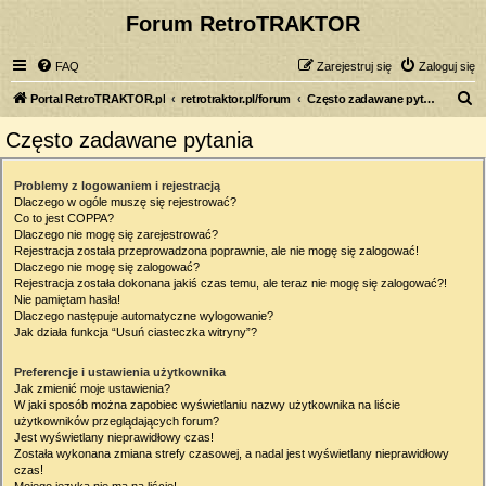
Forum RetroTRAKTOR
FAQ
Zarejestruj się
Zaloguj się
S
Portal RetroTRAKTOR.pl
retrotraktor.pl/forum
Często zadawane pytania
z
Często zadawane pytania
u
k
Problemy z logowaniem i rejestracją
Dlaczego w ogóle muszę się rejestrować?
a
Co to jest COPPA?
j
Dlaczego nie mogę się zarejestrować?
Rejestracja została przeprowadzona poprawnie, ale nie mogę się zalogować!
Dlaczego nie mogę się zalogować?
Rejestracja została dokonana jakiś czas temu, ale teraz nie mogę się zalogować?!
Nie pamiętam hasła!
Dlaczego następuje automatyczne wylogowanie?
Jak działa funkcja “Usuń ciasteczka witryny”?
Preferencje i ustawienia użytkownika
Jak zmienić moje ustawienia?
W jaki sposób można zapobiec wyświetlaniu nazwy użytkownika na liście
użytkowników przeglądających forum?
Jest wyświetlany nieprawidłowy czas!
Została wykonana zmiana strefy czasowej, a nadal jest wyświetlany nieprawidłowy
czas!