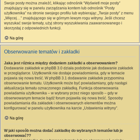
Swoje posty można znaleźć, klikając odnośnik “Wyświetl moje posty”
znajdujący się w panelu zarządzania kontem lub odnośnik “Posty
użytkownika” na stronie swojego profilu lub wybierając „Twoje posty” z menu
„Więcej…” znajdującego się w górnym lewym rogu witryny. Jeśli chcesz
wyszukać swoje tematy, użyj strony wyszukiwania zaawansowanego i
skorzystaj z odpowiednich funkcji.
Na górę
Obserwowanie tematów i zakładki
Jaka jest różnica między dodaniem zakładki a obserwowaniem?
Dodawanie zakładek w phpBB 3.0 działa podobnie jak dodawanie zakładek
w przeglądarce. Użytkownik nie dostaje powiadomienia, gdy w temacie
pojawia się nowa treść. W phpBB 3.1 dodawanie zakładek przypomina
obserwowanie tematu. Użytkownik może być powiadamiany, gdy nastąpi
aktualizacja tematu oznaczonego zakładką. Funkcja obserwowania
powiadamia użytkownika – w wybrany przez niego sposób – gdy w
obserwowanym temacie bądź forum pojawiła się nowa treść. Sposoby
powiadamiania dla zakładek i obserwowanych elementów można
konfigurować w panelu użytkownika na karcie „Ustawienia witryny”.
Na górę
W jaki sposób można dodać zakładkę do wybranych tematów lub je
obserwować??