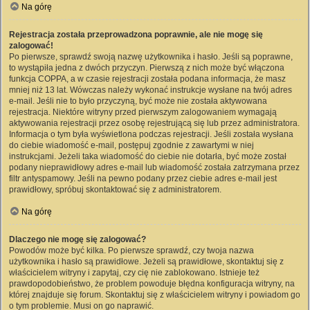
Na górę
Rejestracja została przeprowadzona poprawnie, ale nie mogę się
zalogować!
Po pierwsze, sprawdź swoją nazwę użytkownika i hasło. Jeśli są poprawne,
to wystąpiła jedna z dwóch przyczyn. Pierwszą z nich może być włączona
funkcja COPPA, a w czasie rejestracji została podana informacja, że masz
mniej niż 13 lat. Wówczas należy wykonać instrukcje wysłane na twój adres
e-mail. Jeśli nie to było przyczyną, być może nie została aktywowana
rejestracja. Niektóre witryny przed pierwszym zalogowaniem wymagają
aktywowania rejestracji przez osobę rejestrującą się lub przez administratora.
Informacja o tym była wyświetlona podczas rejestracji. Jeśli została wysłana
do ciebie wiadomość e-mail, postępuj zgodnie z zawartymi w niej
instrukcjami. Jeżeli taka wiadomość do ciebie nie dotarła, być może został
podany nieprawidłowy adres e-mail lub wiadomość została zatrzymana przez
filtr antyspamowy. Jeśli na pewno podany przez ciebie adres e-mail jest
prawidłowy, spróbuj skontaktować się z administratorem.
Na górę
Dlaczego nie mogę się zalogować?
Powodów może być kilka. Po pierwsze sprawdź, czy twoja nazwa
użytkownika i hasło są prawidłowe. Jeżeli są prawidłowe, skontaktuj się z
właścicielem witryny i zapytaj, czy cię nie zablokowano. Istnieje też
prawdopodobieństwo, że problem powoduje błędna konfiguracja witryny, na
której znajduje się forum. Skontaktuj się z właścicielem witryny i powiadom go
o tym problemie. Musi on go naprawić.