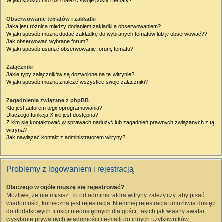
W jaki sposób można znaleźć swoje posty i tematy?
Obserwowanie tematów i zakładki
Jaka jest różnica między dodaniem zakładki a obserwowaniem?
W jaki sposób można dodać zakładkę do wybranych tematów lub je obserwować??
Jak obserwować wybrane forum?
W jaki sposób usunąć obserwowanie forum, tematu?
Załączniki
Jakie typy załączników są dozwolone na tej witrynie?
W jaki sposób można znaleźć wszystkie swoje załączniki?
Zagadnienia związane z phpBB
Kto jest autorem tego oprogramowania?
Dlaczego funkcja X nie jest dostępna?
Z kim się kontaktować w sprawach nadużyć lub zagadnień prawnych związanych z tą
witryną?
Jak nawiązać kontakt z administratorem witryny?
Problemy z logowaniem i rejestracją
Dlaczego w ogóle muszę się rejestrować?
Możliwe, że nie musisz. To od administratora witryny zależy czy, aby pisać
wiadomości, konieczna jest rejestracja. Niemniej rejestracja umożliwia dostęp
do dodatkowych funkcji niedostępnych dla gości, takich jak własny awatar,
wysyłanie prywatnych wiadomości i e-maili do innych użytkowników,