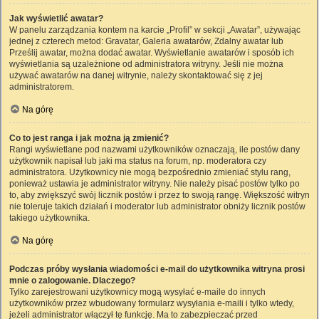
Jak wyświetlić awatar?
W panelu zarządzania kontem na karcie „Profil” w sekcji „Awatar”, używając
jednej z czterech metod: Gravatar, Galeria awatarów, Zdalny awatar lub
Prześlij awatar, można dodać awatar. Wyświetlanie awatarów i sposób ich
wyświetlania są uzależnione od administratora witryny. Jeśli nie można
używać awatarów na danej witrynie, należy skontaktować się z jej
administratorem.
Na górę
Co to jest ranga i jak można ją zmienić?
Rangi wyświetlane pod nazwami użytkowników oznaczają, ile postów dany
użytkownik napisał lub jaki ma status na forum, np. moderatora czy
administratora. Użytkownicy nie mogą bezpośrednio zmieniać stylu rang,
ponieważ ustawia je administrator witryny. Nie należy pisać postów tylko po
to, aby zwiększyć swój licznik postów i przez to swoją rangę. Większość witryn
nie toleruje takich działań i moderator lub administrator obniży licznik postów
takiego użytkownika.
Na górę
Podczas próby wysłania wiadomości e-mail do użytkownika witryna prosi
mnie o zalogowanie. Dlaczego?
Tylko zarejestrowani użytkownicy mogą wysyłać e-maile do innych
użytkowników przez wbudowany formularz wysyłania e-maili i tylko wtedy,
jeżeli administrator włączył tę funkcję. Ma to zabezpieczać przed