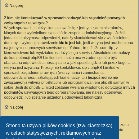
Na górę
Z kim się kontaktować w sprawach nadużyć lub zagadnień prawnych
związanych z tą witryną?
W tych sprawach, należy skontaktować się z jednym z administratorów,
których dane wyświetlone są na liście zespołu administracyjnego. Jeżeli
jednak nie otrzymasz odpowiedzi, należy skontaktować się z właścicielem
domeny – wykonaj sprawdzenie
kto to jest
lub, jeśli witryna jest uruchomiona
na jednym z darmowych serwisów, np. Yahoo!, free.fr, f2s.com, itp., z
kierownictwem lub wydziałem nadużyć tego serwisu. Absolutnie
nie należy
do kompetencji phpBB Limited i nie może ona w żaden sposób być
obarczana odpowiedzialnością za to w jaki sposób, gdzie lub przez kogo ta
witryna jest używana. Proszę nie kontaktować się z phpBB Limited w
sprawach zagadnień prawnych (wstrzymania i zaniechania,
odpowiedzialności, szkalujących komentarzy itp.)
bezpośrednio nie
związanych
z witryną phpBB.com lub oprogramowaniem phpBB samym w
sobie. Jeśli do phpBB Limited zostanie wysłana wiadomość dotycząca
innych
podmiotów
używających tego oprogramowania, nie należy oczekiwać
odpowiedzi, lub zostanie udzielona odpowiedź lakoniczna.
Na górę
Jak nawiązać kontakt z administratorem witryny?
Wszyscy użytkownicy witryny mogą używać – jeśli funkcja ta jest włączona
Strona ta używa plików cookies (tzw. ciasteczka)
przez administratora witryny – formularza „Kontakt z nami”. Członkowie
w celach statystycznych, reklamowych oraz
witryny mogą także używać odnośnika „Zespół administracyjny”.