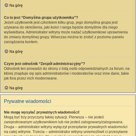
Na górę
Co to jest “Domyślna grupa użytkownika”?
Jeżeli użytkownik jest członkiem kilku grup, jego domyślna grupa jest
używana do określenia, jaki kolor i ranga będzie domyślnie dla niego
wyświetlana. Administrator witryny może nadać użytkownikowi uprawnienia
do zmiany domyślnej grupy. Wówczas można to zrobić z poziomu panelu
zarządzania kontem.
Na górę
Czym jest odnośnik “Zespół administracyjny”?
Odnośnik ten prowadzi do strony z listą osób odpowiedzialnych za forum, na
której znajduje się spis administratorów i moderatorów oraz inne dane, takie
jak fora przez nich moderowane.
Na górę
Prywatne wiadomości
Nie mogę wysyłać prywatnych wiadomości!
Mogą być trzy przyczyny takiej sytuacji. Pierwsza – nie jesteś
zarejestrowanym użytkownikiem lub nie jesteś zalogowany/zalogowana.
Druga – administrator witryny wyłączył przesyłanie prywatnych wiadomości
na całej witrynie. Trzecia – administrator witryny uniemożliwił ci przesyłanie