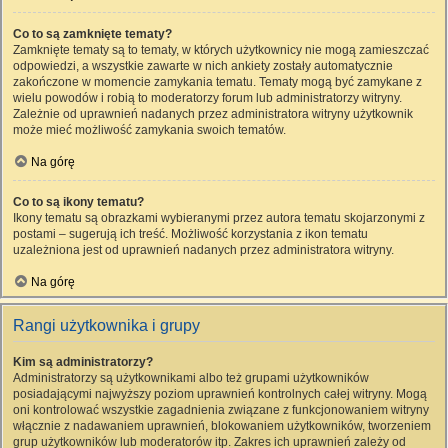
Co to są zamknięte tematy?
Zamknięte tematy są to tematy, w których użytkownicy nie mogą zamieszczać
odpowiedzi, a wszystkie zawarte w nich ankiety zostały automatycznie
zakończone w momencie zamykania tematu. Tematy mogą być zamykane z
wielu powodów i robią to moderatorzy forum lub administratorzy witryny.
Zależnie od uprawnień nadanych przez administratora witryny użytkownik
może mieć możliwość zamykania swoich tematów.
Na górę
Co to są ikony tematu?
Ikony tematu są obrazkami wybieranymi przez autora tematu skojarzonymi z
postami – sugerują ich treść. Możliwość korzystania z ikon tematu
uzależniona jest od uprawnień nadanych przez administratora witryny.
Na górę
Rangi użytkownika i grupy
Kim są administratorzy?
Administratorzy są użytkownikami albo też grupami użytkowników
posiadającymi najwyższy poziom uprawnień kontrolnych całej witryny. Mogą
oni kontrolować wszystkie zagadnienia związane z funkcjonowaniem witryny
włącznie z nadawaniem uprawnień, blokowaniem użytkowników, tworzeniem
grup użytkowników lub moderatorów itp. Zakres ich uprawnień zależy od