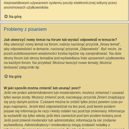
nieprawidłowym używaniem systemu poczty elektronicznej witryny przez
anonimowych użytkowników.
Na górę
Problemy z pisaniem
Jak utworzyć nowy temat na forum lub wysłać odpowiedź w temacie?
Aby utworzyć nowy temat na forum, należy nacisnąć przycisk „Nowy temat”,
aby odpowiedzieć w temacie, nacisnąć przycisk „Odpowiedz”. Być może, że
przed publikowaniem wiadomości trzeba będzie się zarejestrować. Na dole
strony forum lub strony tematów jest wyświetlana lista uprawnień użytkownika
na każdym forum. Na przykład: Możesz tworzyć nowe tematy, Możesz
dodawać załączniki itp.
Na górę
W jaki sposób można zmienić lub usunąć post?
Jeśli nie jesteś administratorem lub moderatorem, możesz zmieniać i usuwać
tylko swoje posty. Możesz zmienić post, naciskając przycisk
Zmień
znajdujący
się przy danym poście. Czasami można to zrobić tylko przez pewien czas po
jego napisaniu. Jeżeli ktoś odpowiedział na ten post, pod twoim postem
pojawi się informacja ile razy i kiedy ostatni raz post był zmieniany. Informacja
ta wyświetli się tylko wtedy, jeśli ktoś zamieścił pod tym postem kolejny post.
Jeśli post zmienił moderator lub administrator, informacja ta nie zostanie
wyświetlona. Administratorzy i moderatorzy mogą zostawić notatkę z