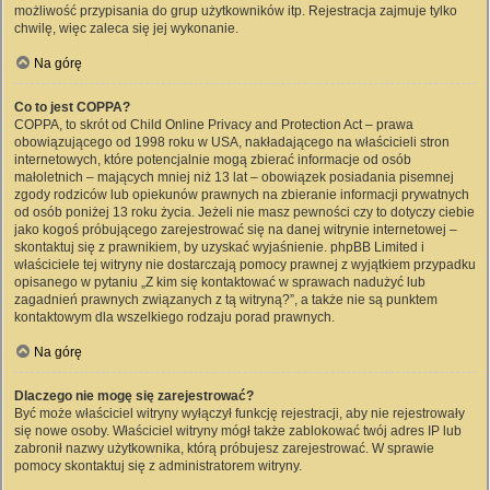
możliwość przypisania do grup użytkowników itp. Rejestracja zajmuje tylko
chwilę, więc zaleca się jej wykonanie.
Na górę
Co to jest COPPA?
COPPA, to skrót od Child Online Privacy and Protection Act – prawa
obowiązującego od 1998 roku w USA, nakładającego na właścicieli stron
internetowych, które potencjalnie mogą zbierać informacje od osób
małoletnich – mających mniej niż 13 lat – obowiązek posiadania pisemnej
zgody rodziców lub opiekunów prawnych na zbieranie informacji prywatnych
od osób poniżej 13 roku życia. Jeżeli nie masz pewności czy to dotyczy ciebie
jako kogoś próbującego zarejestrować się na danej witrynie internetowej –
skontaktuj się z prawnikiem, by uzyskać wyjaśnienie. phpBB Limited i
właściciele tej witryny nie dostarczają pomocy prawnej z wyjątkiem przypadku
opisanego w pytaniu „Z kim się kontaktować w sprawach nadużyć lub
zagadnień prawnych związanych z tą witryną?”, a także nie są punktem
kontaktowym dla wszelkiego rodzaju porad prawnych.
Na górę
Dlaczego nie mogę się zarejestrować?
Być może właściciel witryny wyłączył funkcję rejestracji, aby nie rejestrowały
się nowe osoby. Właściciel witryny mógł także zablokować twój adres IP lub
zabronił nazwy użytkownika, którą próbujesz zarejestrować. W sprawie
pomocy skontaktuj się z administratorem witryny.