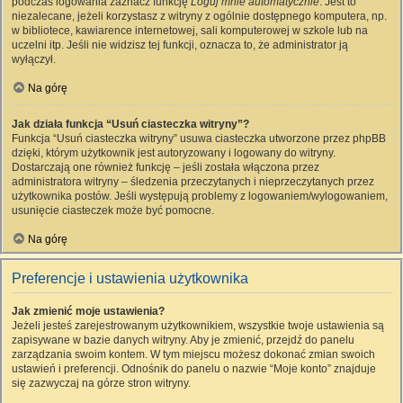
podczas logowania zaznacz funkcję
Loguj mnie automatycznie
. Jest to
niezalecane, jeżeli korzystasz z witryny z ogólnie dostępnego komputera, np.
w bibliotece, kawiarence internetowej, sali komputerowej w szkole lub na
uczelni itp. Jeśli nie widzisz tej funkcji, oznacza to, że administrator ją
wyłączył.
Na górę
Jak działa funkcja “Usuń ciasteczka witryny”?
Funkcja “Usuń ciasteczka witryny” usuwa ciasteczka utworzone przez phpBB
dzięki, którym użytkownik jest autoryzowany i logowany do witryny.
Dostarczają one również funkcję – jeśli została włączona przez
administratora witryny – śledzenia przeczytanych i nieprzeczytanych przez
użytkownika postów. Jeśli występują problemy z logowaniem/wylogowaniem,
usunięcie ciasteczek może być pomocne.
Na górę
Preferencje i ustawienia użytkownika
Jak zmienić moje ustawienia?
Jeżeli jesteś zarejestrowanym użytkownikiem, wszystkie twoje ustawienia są
zapisywane w bazie danych witryny. Aby je zmienić, przejdź do panelu
zarządzania swoim kontem. W tym miejscu możesz dokonać zmian swoich
ustawień i preferencji. Odnośnik do panelu o nazwie “Moje konto” znajduje
się zazwyczaj na górze stron witryny.