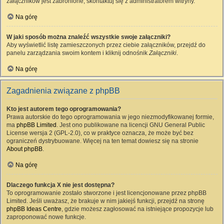
załączników jest zabronione, skontaktuj się z administratorem witryny.
Na górę
W jaki sposób można znaleźć wszystkie swoje załączniki?
Aby wyświetlić listę zamieszczonych przez ciebie załączników, przejdź do
panelu zarządzania swoim kontem i kliknij odnośnik
Załączniki
.
Na górę
Zagadnienia związane z phpBB
Kto jest autorem tego oprogramowania?
Prawa autorskie do tego oprogramowania w jego niezmodyfikowanej formie,
ma
phpBB Limited
. Jest ono publikowane na licencji GNU General Public
License wersja 2 (GPL-2.0), co w praktyce oznacza, że może być bez
ograniczeń dystrybuowane. Więcej na ten temat dowiesz się na stronie
About phpBB
.
Na górę
Dlaczego funkcja X nie jest dostępna?
To oprogramowanie zostało stworzone i jest licencjonowane przez phpBB
Limited. Jeśli uważasz, że brakuje w nim jakiejś funkcji, przejdź na stronę
phpBB Ideas Centre
, gdzie możesz zagłosować na istniejące propozycje lub
zaproponować nowe funkcje.