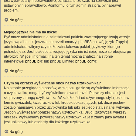
jest wyświetlany nieprawidłowo, oznacza to, że czas na serwerze jest
ustawiony nieprawidłowo. Poinformuj o tym administratora, by naprawił
problem.
Na górę
Mojego języka nie ma na liście!
Być może administrator nie zainstalował pakietu zawierającego twoją wersję
językową albo nikt jeszcze nie przetłumaczył phpBB3 na twój język. Zapytaj
administratora witryny czy może zainstalować pakiet językowy, którego
potrzebujesz. Jeśli pakiet dla twojego języka nie istnieje, może spróbujesz go
utworzyć. Więcej informacji na ten temat można znaleźć na stronie
internetowej
phpBB.pl
® lub phpBB Limited
phpBB.com
®
Na górę
Czym są obrazki wyświetlane obok nazwy użytkownika?
Na stronie przeglądania postów, w miejscu, gdzie są wyświetlane informacje
o użytkowniku, mogą być wyświetlane dwa obrazki. Pierwszy obrazek jest
skojarzony z rangą użytkownika. W zależności od używanego stylu jest on w
formie gwiazdek, kwadracików lub kropek pokazujących, jak dużo postów
zostało napisanych przez użytkownika lub jaki jest jego status na tej witrynie.
Jest on wyświetlany poniżej nazwy użytkownika. Drugi, zazwyczaj większy
obrazek, wyświetlany powyżej nazwy użytkownika jest znany jako awatar i
jest unikatowy lub osobisty dla każdego użytkownika.
Na górę