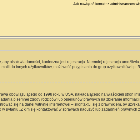
Jak nawiązać kontakt z administratorem wi
y, aby pisać wiadomości, konieczna jest rejestracja. Niemniej rejestracja umożliwi
-maili do innych użytkowników, możliwość przypisania do grup użytkowników itp. Re
 prawa obowiązującego od 1998 roku w USA, nakładającego na właścicieli stron int
iadania pisemnej zgody rodziców lub opiekunów prawnych na zbieranie informacji 
rować się na danej witrynie internetowej – skontaktuj się z prawnikiem, by uzyskać
 w pytaniu „Z kim się kontaktować w sprawach nadużyć lub zagadnień prawnych zw