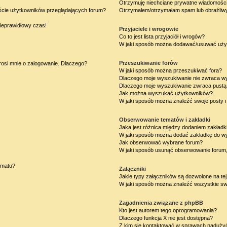
Otrzymuję niechciane prywatne wiadomości
iście użytkowników przeglądających forum?
Otrzymałem/otrzymałam spam lub obraźliwy 
nieprawidłowy czas!
Przyjaciele i wrogowie
Co to jest lista przyjaciół i wrogów?
W jaki sposób można dodawać/usuwać użytk
Przeszukiwanie forów
rosi mnie o zalogowanie. Dlaczego?
W jaki sposób można przeszukiwać fora?
Dlaczego moje wyszukiwanie nie zwraca w
Dlaczego moje wyszukiwanie zwraca pustą 
Jak można wyszukać użytkowników?
W jaki sposób można znaleźć swoje posty i
Obserwowanie tematów i zakładki
Jaka jest różnica między dodaniem zakład
W jaki sposób można dodać zakładkę do w
Jak obserwować wybrane forum?
W jaki sposób usunąć obserwowanie forum
ematu?
Załączniki
Jakie typy załączników są dozwolone na tej
W jaki sposób można znaleźć wszystkie swo
Zagadnienia związane z phpBB
Kto jest autorem tego oprogramowania?
Dlaczego funkcja X nie jest dostępna?
Z kim się kontaktować w sprawach nadużyć