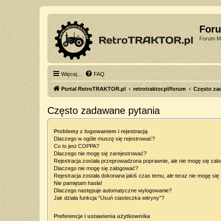
For
Forum Mi
Więcej…
FAQ
Portal RetroTRAKTOR.pl
retrotraktor.pl/forum
Często za
Często zadawane pytania
Problemy z logowaniem i rejestracją
Dlaczego w ogóle muszę się rejestrować?
Co to jest COPPA?
Dlaczego nie mogę się zarejestrować?
Rejestracja została przeprowadzona poprawnie, ale nie mogę się zal
Dlaczego nie mogę się zalogować?
Rejestracja została dokonana jakiś czas temu, ale teraz nie mogę si
Nie pamiętam hasła!
Dlaczego następuje automatyczne wylogowanie?
Jak działa funkcja “Usuń ciasteczka witryny”?
Preferencje i ustawienia użytkownika