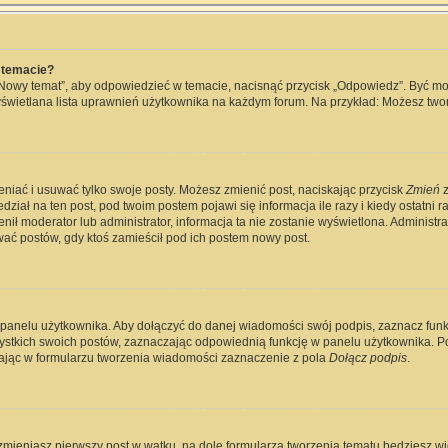
 temacie?
„Nowy temat”, aby odpowiedzieć w temacie, nacisnąć przycisk „Odpowiedz”. Być m
wyświetlana lista uprawnień użytkownika na każdym forum. Na przykład: Możesz two
eniać i usuwać tylko swoje posty. Możesz zmienić post, naciskając przycisk
Zmień
z
ział na ten post, pod twoim postem pojawi się informacja ile razy i kiedy ostatni raz
ienił moderator lub administrator, informacja ta nie zostanie wyświetlona. Administ
wać postów, gdy ktoś zamieścił pod ich postem nowy post.
 panelu użytkownika. Aby dołączyć do danej wiadomości swój podpis, zaznacz fun
kich swoich postów, zaznaczając odpowiednią funkcję w panelu użytkownika. Po u
jąc w formularzu tworzenia wiadomości zaznaczenie z pola
Dołącz podpis
.
zmieniasz pierwszy post w wątku, na dole formularza tworzenia tematu będziesz widz