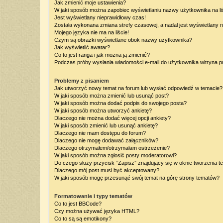
Jak zmienić moje ustawienia?
W jaki sposób można zapobiec wyświetlaniu nazwy użytkownika na l
Jest wyświetlany nieprawidłowy czas!
Została wykonana zmiana strefy czasowej, a nadal jest wyświetlany 
Mojego języka nie ma na liście!
Czym są obrazki wyświetlane obok nazwy użytkownika?
Jak wyświetlić awatar?
Co to jest ranga i jak można ją zmienić?
Podczas próby wysłania wiadomości e-mail do użytkownika witryna p
Problemy z pisaniem
Jak utworzyć nowy temat na forum lub wysłać odpowiedź w temacie?
W jaki sposób można zmienić lub usunąć post?
W jaki sposób można dodać podpis do swojego posta?
W jaki sposób można utworzyć ankietę?
Dlaczego nie można dodać więcej opcji ankiety?
W jaki sposób zmienić lub usunąć ankietę?
Dlaczego nie mam dostępu do forum?
Dlaczego nie mogę dodawać załączników?
Dlaczego otrzymałem/otrzymałam ostrzeżenie?
W jaki sposób można zgłosić posty moderatorowi?
Do czego służy przycisk “Zapisz” znajdujący się w oknie tworzenia t
Dlaczego mój post musi być akceptowany?
W jaki sposób mogę przesunąć swój temat na górę strony tematów?
Formatowanie i typy tematów
Co to jest BBCode?
Czy można używać języka HTML?
Co to są są emotikony?