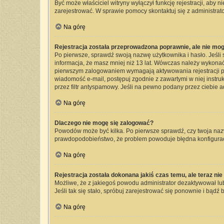
Być może właściciel witryny wyłączył funkcję rejestracji, aby 
zarejestrować. W sprawie pomocy skontaktuj się z administrato
Na górę
Rejestracja została przeprowadzona poprawnie, ale nie mog
Po pierwsze, sprawdź swoją nazwę użytkownika i hasło. Jeśli 
informacja, że masz mniej niż 13 lat. Wówczas należy wykonać 
pierwszym zalogowaniem wymagają aktywowania rejestracji przez
wiadomość e-mail, postępuj zgodnie z zawartymi w niej instru
przez filtr antyspamowy. Jeśli na pewno podany przez ciebie a
Na górę
Dlaczego nie mogę się zalogować?
Powodów może być kilka. Po pierwsze sprawdź, czy twoja nazwa 
prawdopodobieństwo, że problem powoduje błędna konfiguracja 
Na górę
Rejestracja została dokonana jakiś czas temu, ale teraz ni
Możliwe, że z jakiegoś powodu administrator dezaktywował lub 
Jeśli tak się stało, spróbuj zarejestrować się ponownie i bą
Na górę