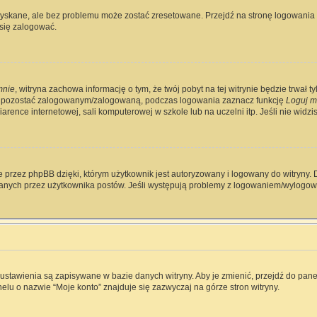
skane, ale bez problemu może zostać zresetowane. Przejdź na stronę logowania i 
się zalogować.
mnie
, witryna zachowa informację o tym, że twój pobyt na tej witrynie będzie trwał 
y pozostać zalogowanym/zalogowaną, podczas logowania zaznacz funkcję
Loguj m
rence internetowej, sali komputerowej w szkole lub na uczelni itp. Jeśli nie widzisz 
 przez phpBB dzięki, którym użytkownik jest autoryzowany i logowany do witryny. D
zytanych przez użytkownika postów. Jeśli występują problemy z logowaniem/wylog
e ustawienia są zapisywane w bazie danych witryny. Aby je zmienić, przejdź do p
elu o nazwie “Moje konto” znajduje się zazwyczaj na górze stron witryny.