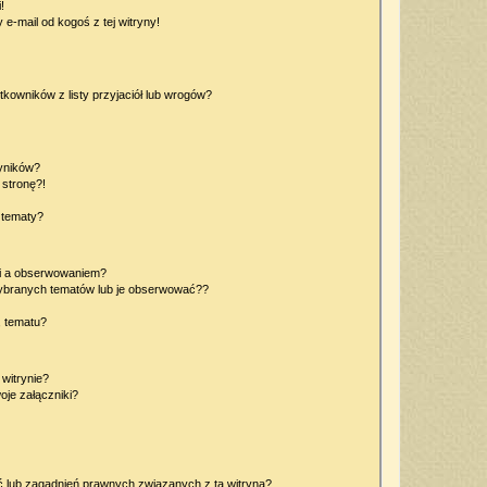
!
e-mail od kogoś z tej witryny!
owników z listy przyjaciół lub wrogów?
yników?
stronę?!
 tematy?
ki a obserwowaniem?
ybranych tematów lub je obserwować??
, tematu?
 witrynie?
je załączniki?
 lub zagadnień prawnych związanych z tą witryną?