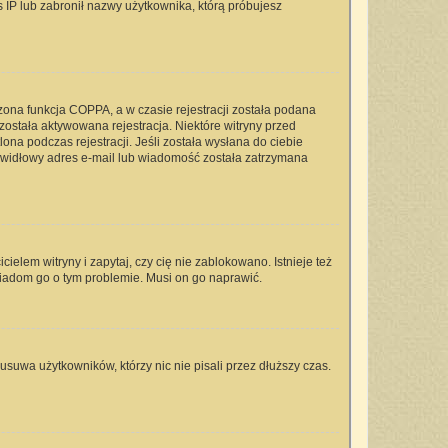
s IP lub zabronił nazwy użytkownika, którą próbujesz
zona funkcja COPPA, a w czasie rejestracji została podana
 została aktywowana rejestracja. Niektóre witryny przed
na podczas rejestracji. Jeśli została wysłana do ciebie
rawidłowy adres e-mail lub wiadomość została zatrzymana
elem witryny i zapytaj, czy cię nie zablokowano. Istnieje też
wiadom go o tym problemie. Musi on go naprawić.
usuwa użytkowników, którzy nic nie pisali przez dłuższy czas.