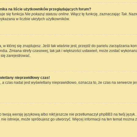
nika na liście użytkowników przeglądających forum?
uje się funkcja
Nie pokazuj statusu online
. Włącz tę funkcję, zaznaczając
Tak
. Naz
wykazana w liczbie ukrytych użytkowników.
ta, w której się znajdujesz. Jeśli tak właśnie jest, przejdź do panelu zarządzania k
dia. Zmiana strefy czasowej, tak jak i większości ustawień, może zostać wykonana
się zarejestrować.
wietlany nieprawidłowy czas!
 a czas nadal jest wyświetlany nieprawidłowo, oznacza to, że czas na serwerze jes
 twoją wersję językową albo nikt jeszcze nie przetłumaczył phpBB3 na twój język. 
a nie istnieje, może spróbujesz go utworzyć. Więcej informacji na ten temat można 