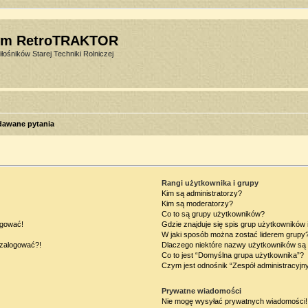
um RetroTRAKTOR
łośników Starej Techniki Rolniczej
dawane pytania
Rangi użytkownika i grupy
Kim są administratorzy?
Kim są moderatorzy?
Co to są grupy użytkowników?
ogować!
Gdzie znajduje się spis grup użytkowników
W jaki sposób można zostać liderem grupy
ę zalogować?!
Dlaczego niektóre nazwy użytkowników są 
Co to jest “Domyślna grupa użytkownika”?
Czym jest odnośnik “Zespół administracyjn
Prywatne wiadomości
Nie mogę wysyłać prywatnych wiadomości!