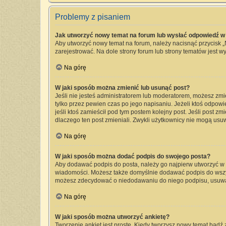
Problemy z pisaniem
Jak utworzyć nowy temat na forum lub wysłać odpowiedź w
Aby utworzyć nowy temat na forum, należy nacisnąć przycisk 
zarejestrować. Na dole strony forum lub strony tematów jest 
Na górę
W jaki sposób można zmienić lub usunąć post?
Jeśli nie jesteś administratorem lub moderatorem, możesz zmi
tylko przez pewien czas po jego napisaniu. Jeżeli ktoś odpowied
jeśli ktoś zamieścił pod tym postem kolejny post. Jeśli post zm
dlaczego ten post zmieniali. Zwykli użytkownicy nie mogą usu
Na górę
W jaki sposób można dodać podpis do swojego posta?
Aby dodawać podpis do posta, należy go najpierw utworzyć w
wiadomości. Możesz także domyślnie dodawać podpis do wszyst
możesz zdecydować o niedodawaniu do niego podpisu, usuwa
Na górę
W jaki sposób można utworzyć ankietę?
Tworzenie ankiet jest proste. Kiedy tworzysz nowy temat bądź 