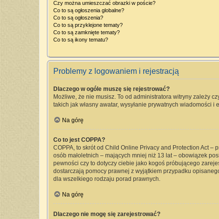
Czy można umieszczać obrazki w poście?
Co to są ogłoszenia globalne?
Co to są ogłoszenia?
Co to są przyklejone tematy?
Co to są zamknięte tematy?
Co to są ikony tematu?
Problemy z logowaniem i rejestracją
Dlaczego w ogóle muszę się rejestrować?
Możliwe, że nie musisz. To od administratora witryny zależy cz
takich jak własny awatar, wysyłanie prywatnych wiadomości i e
Na górę
Co to jest COPPA?
COPPA, to skrót od Child Online Privacy and Protection Act –
osób małoletnich – mających mniej niż 13 lat – obowiązek pos
pewności czy to dotyczy ciebie jako kogoś próbującego zarejest
dostarczają pomocy prawnej z wyjątkiem przypadku opisanego
dla wszelkiego rodzaju porad prawnych.
Na górę
Dlaczego nie mogę się zarejestrować?