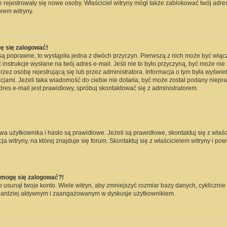
nie rejestrowały się nowe osoby. Właściciel witryny mógł także zablokować twój adre
rem witryny.
ę się zalogować!
są poprawne, to wystąpiła jedna z dwóch przyczyn. Pierwszą z nich może być włąc
instrukcje wysłane na twój adres e-mail. Jeśli nie to było przyczyną, być może nie
 osobę rejestrującą się lub przez administratora. Informacja o tym była wyświetlo
kcjami. Jeżeli taka wiadomość do ciebie nie dotarła, być może został podany niep
dres e-mail jest prawidłowy, spróbuj skontaktować się z administratorem.
użytkownika i hasło są prawidłowe. Jeżeli są prawidłowe, skontaktuj się z właścici
witryny, na której znajduje się forum. Skontaktuj się z właścicielem witryny i po
e mogę się zalogować?!
usunął twoje konto. Wiele witryn, aby zmniejszyć rozmiar bazy danych, cyklicznie 
dź bardziej aktywnym i zaangażowanym w dyskusje użytkownikiem.