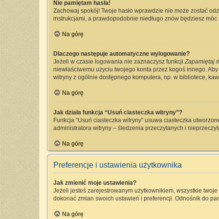
Nie pamiętam hasła!
Zachowaj spokój! Twoje hasło wprawdzie nie może zostać odzy
instrukcjami, a prawdopodobnie niedługo znów będziesz móc 
Na górę
Dlaczego następuje automatyczne wylogowanie?
Jeżeli w czasie logowania nie zaznaczysz funkcji
Zapamiętaj 
niewłaściwemu użyciu twojego konta przez kogoś innego. Ab
witryny z ogólnie dostępnego komputera, np. w bibliotece, kawia
Na górę
Jak działa funkcja “Usuń ciasteczka witryny”?
Funkcja “Usuń ciasteczka witryny” usuwa ciasteczka utworzone
administratora witryny – śledzenia przeczytanych i nieprzec
Na górę
Preferencje i ustawienia użytkownika
Jak zmienić moje ustawienia?
Jeżeli jesteś zarejestrowanym użytkownikiem, wszystkie twoj
dokonać zmian swoich ustawień i preferencji. Odnośnik do pan
Na górę