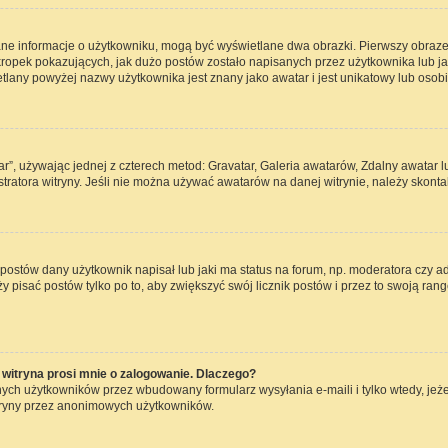
ane informacje o użytkowniku, mogą być wyświetlane dwa obrazki. Pierwszy obraze
opek pokazujących, jak dużo postów zostało napisanych przez użytkownika lub jaki j
lany powyżej nazwy użytkownika jest znany jako awatar i jest unikatowy lub osob
ar”, używając jednej z czterech metod: Gravatar, Galeria awatarów, Zdalny awatar 
ratora witryny. Jeśli nie można używać awatarów na danej witrynie, należy skontak
ostów dany użytkownik napisał lub jaki ma status na forum, np. moderatora czy a
ży pisać postów tylko po to, aby zwiększyć swój licznik postów i przez to swoją rang
witryna prosi mnie o zalogowanie. Dlaczego?
ch użytkowników przez wbudowany formularz wysyłania e-maili i tylko wtedy, jeżel
tryny przez anonimowych użytkowników.