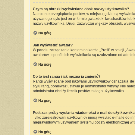
Czym są obrazki wyświetlane obok nazwy użytkownika?
Na stronie przeglądania postów, w miejscu, gdzie są wyświetl
używanego stylu jest on w formie gwiazdek, kwadracików lub kr
nazwy użytkownika. Drugi, zazwyczaj większy obrazek, wyświet
Na górę
Jak wyświetlić awatar?
W panelu zarządzania kontem na karcie „Profil” w sekcji „Awat
awatarów i sposób ich wyświetlania są uzależnione od administ
Na górę
Co to jest ranga i jak można ją zmienić?
Rangi wyświetlane pod nazwami użytkowników oznaczają, ile p
stylu rang, ponieważ ustawia je administrator witryny. Nie nale
administrator obniży licznik postów takiego użytkownika.
Na górę
Podczas próby wysłania wiadomości e-mail do użytkownika 
Tylko zarejestrowani użytkownicy mogą wysyłać e-maile do inny
nieprawidłowym używaniem systemu poczty elektronicznej wi
Na górę