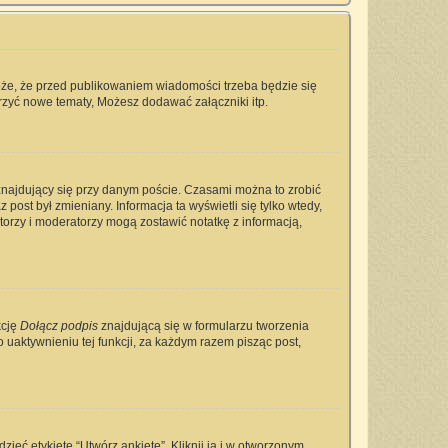
oże, że przed publikowaniem wiadomości trzeba będzie się
rzyć nowe tematy, Możesz dodawać załączniki itp.
najdujący się przy danym poście. Czasami można to zrobić
 post był zmieniany. Informacja ta wyświetli się tylko wtedy,
ratorzy i moderatorzy mogą zostawić notatkę z informacją,
kcję
Dołącz podpis
znajdującą się w formularzu tworzenia
aktywnieniu tej funkcji, za każdym razem pisząc post,
ieć etykietę “Utwórz ankietę”. Kliknij ją i w otworzonym