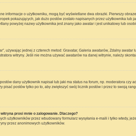
ane informacje o użytkowniku, mogą być wyświetlane dwa obrazki. Pierwszy obraze
opek pokazujących, jak dużo postów zostało napisanych przez użytkownika lub jaki j
lany powyżej nazwy użytkownika jest znany jako awatar i jest unikatowy lub osob
ar”, używając jednej z czterech metod: Gravatar, Galeria awatarów, Zdalny awatar 
ratora witryny. Jeśli nie można używać awatarów na danej witrynie, należy skontak
ostów dany użytkownik napisał lub jaki ma status na forum, np. moderatora czy a
ży pisać postów tylko po to, aby zwiększyć swój licznik postów i przez to swoją rang
witryna prosi mnie o zalogowanie. Dlaczego?
ch użytkowników przez wbudowany formularz wysyłania e-maili i tylko wtedy, jeżel
tryny przez anonimowych użytkowników.