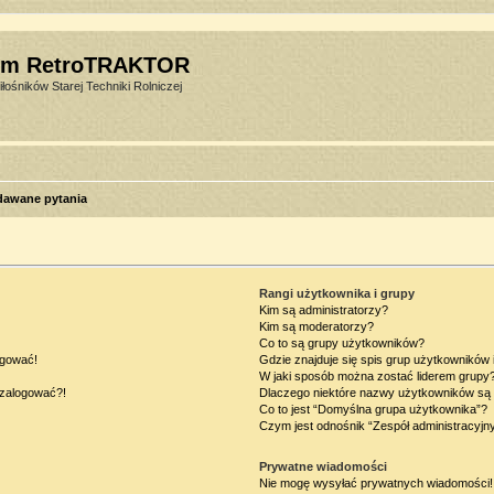
um RetroTRAKTOR
łośników Starej Techniki Rolniczej
dawane pytania
Rangi użytkownika i grupy
Kim są administratorzy?
Kim są moderatorzy?
Co to są grupy użytkowników?
ogować!
Gdzie znajduje się spis grup użytkowników
W jaki sposób można zostać liderem grupy
ę zalogować?!
Dlaczego niektóre nazwy użytkowników są 
Co to jest “Domyślna grupa użytkownika”?
Czym jest odnośnik “Zespół administracyjn
Prywatne wiadomości
Nie mogę wysyłać prywatnych wiadomości!