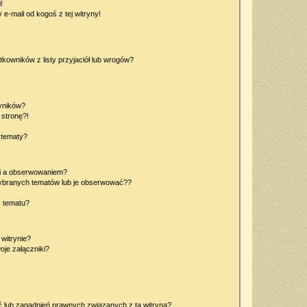
!
e-mail od kogoś z tej witryny!
owników z listy przyjaciół lub wrogów?
yników?
stronę?!
 tematy?
ki a obserwowaniem?
ybranych tematów lub je obserwować??
, tematu?
 witrynie?
je załączniki?
 lub zagadnień prawnych związanych z tą witryną?