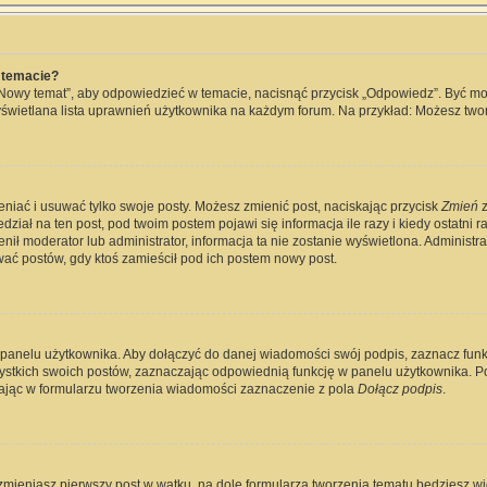
 temacie?
„Nowy temat”, aby odpowiedzieć w temacie, nacisnąć przycisk „Odpowiedz”. Być m
wyświetlana lista uprawnień użytkownika na każdym forum. Na przykład: Możesz two
eniać i usuwać tylko swoje posty. Możesz zmienić post, naciskając przycisk
Zmień
z
ział na ten post, pod twoim postem pojawi się informacja ile razy i kiedy ostatni raz
ienił moderator lub administrator, informacja ta nie zostanie wyświetlona. Administ
wać postów, gdy ktoś zamieścił pod ich postem nowy post.
 panelu użytkownika. Aby dołączyć do danej wiadomości swój podpis, zaznacz fun
kich swoich postów, zaznaczając odpowiednią funkcję w panelu użytkownika. Po u
jąc w formularzu tworzenia wiadomości zaznaczenie z pola
Dołącz podpis
.
zmieniasz pierwszy post w wątku, na dole formularza tworzenia tematu będziesz widz