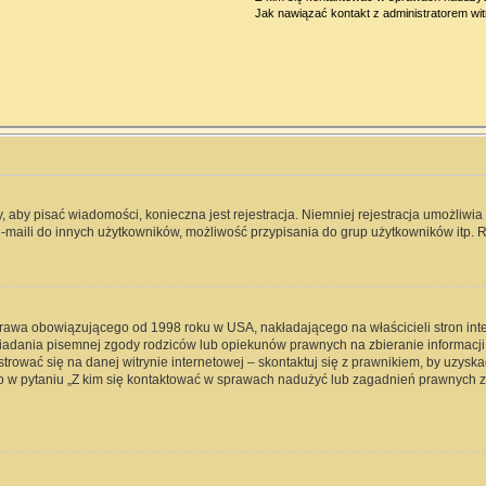
Jak nawiązać kontakt z administratorem wi
y, aby pisać wiadomości, konieczna jest rejestracja. Niemniej rejestracja umożliwi
-maili do innych użytkowników, możliwość przypisania do grup użytkowników itp. Re
 prawa obowiązującego od 1998 roku w USA, nakładającego na właścicieli stron int
iadania pisemnej zgody rodziców lub opiekunów prawnych na zbieranie informacji 
rować się na danej witrynie internetowej – skontaktuj się z prawnikiem, by uzyskać
 w pytaniu „Z kim się kontaktować w sprawach nadużyć lub zagadnień prawnych zw