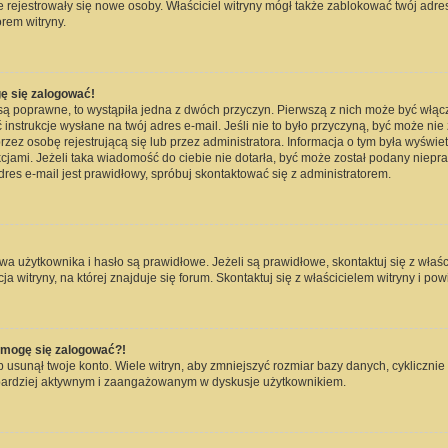
nie rejestrowały się nowe osoby. Właściciel witryny mógł także zablokować twój adre
rem witryny.
ę się zalogować!
są poprawne, to wystąpiła jedna z dwóch przyczyn. Pierwszą z nich może być włąc
instrukcje wysłane na twój adres e-mail. Jeśli nie to było przyczyną, być może nie
 osobę rejestrującą się lub przez administratora. Informacja o tym była wyświetlo
kcjami. Jeżeli taka wiadomość do ciebie nie dotarła, być może został podany niep
dres e-mail jest prawidłowy, spróbuj skontaktować się z administratorem.
użytkownika i hasło są prawidłowe. Jeżeli są prawidłowe, skontaktuj się z właścici
witryny, na której znajduje się forum. Skontaktuj się z właścicielem witryny i po
e mogę się zalogować?!
usunął twoje konto. Wiele witryn, aby zmniejszyć rozmiar bazy danych, cyklicznie 
dź bardziej aktywnym i zaangażowanym w dyskusje użytkownikiem.