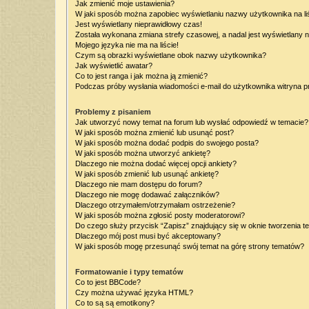
Jak zmienić moje ustawienia?
W jaki sposób można zapobiec wyświetlaniu nazwy użytkownika na l
Jest wyświetlany nieprawidłowy czas!
Została wykonana zmiana strefy czasowej, a nadal jest wyświetlany 
Mojego języka nie ma na liście!
Czym są obrazki wyświetlane obok nazwy użytkownika?
Jak wyświetlić awatar?
Co to jest ranga i jak można ją zmienić?
Podczas próby wysłania wiadomości e-mail do użytkownika witryna p
Problemy z pisaniem
Jak utworzyć nowy temat na forum lub wysłać odpowiedź w temacie?
W jaki sposób można zmienić lub usunąć post?
W jaki sposób można dodać podpis do swojego posta?
W jaki sposób można utworzyć ankietę?
Dlaczego nie można dodać więcej opcji ankiety?
W jaki sposób zmienić lub usunąć ankietę?
Dlaczego nie mam dostępu do forum?
Dlaczego nie mogę dodawać załączników?
Dlaczego otrzymałem/otrzymałam ostrzeżenie?
W jaki sposób można zgłosić posty moderatorowi?
Do czego służy przycisk “Zapisz” znajdujący się w oknie tworzenia t
Dlaczego mój post musi być akceptowany?
W jaki sposób mogę przesunąć swój temat na górę strony tematów?
Formatowanie i typy tematów
Co to jest BBCode?
Czy można używać języka HTML?
Co to są są emotikony?