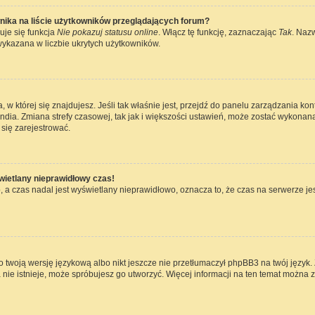
nika na liście użytkowników przeglądających forum?
uje się funkcja
Nie pokazuj statusu online
. Włącz tę funkcję, zaznaczając
Tak
. Naz
wykazana w liczbie ukrytych użytkowników.
ta, w której się znajdujesz. Jeśli tak właśnie jest, przejdź do panelu zarządzania k
dia. Zmiana strefy czasowej, tak jak i większości ustawień, może zostać wykonana
się zarejestrować.
wietlany nieprawidłowy czas!
 a czas nadal jest wyświetlany nieprawidłowo, oznacza to, że czas na serwerze jes
 twoją wersję językową albo nikt jeszcze nie przetłumaczył phpBB3 na twój język. 
a nie istnieje, może spróbujesz go utworzyć. Więcej informacji na ten temat można 