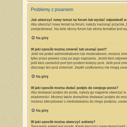
Problemy z pisaniem
Jak utworzyć nowy temat na forum lub wysłać odpowiedź w
Aby utworzyć nowy temat na forum, należy nacisnąć przycisk 
zarejestrować. Na dole strony forum lub strony tematów jest 
Na górę
W jaki sposób można zmienić lub usunąć post?
Jeśli nie jesteś administratorem lub moderatorem, możesz zmi
tylko przez pewien czas po jego napisaniu. Jeżeli ktoś odpowied
jeśli ktoś zamieścił pod tym postem kolejny post. Jeśli post zm
dlaczego ten post zmieniali. Zwykli użytkownicy nie mogą usu
Na górę
W jaki sposób można dodać podpis do swojego posta?
Aby dodawać podpis do posta, należy go najpierw utworzyć w
wiadomości. Możesz także domyślnie dodawać podpis do wszyst
możesz zdecydować o niedodawaniu do niego podpisu, usuwa
Na górę
W jaki sposób można utworzyć ankietę?
Tworzenie ankiet jest proste. Kiedy tworzysz nowy temat bądź 