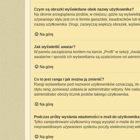
Czym są obrazki wyświetlane obok nazwy użytkownika?
Na stronie przeglądania postów, w miejscu, gdzie są wyświetl
używanego stylu jest on w formie gwiazdek, kwadracików lub kr
nazwy użytkownika. Drugi, zazwyczaj większy obrazek, wyświet
Na górę
Jak wyświetlić awatar?
W panelu zarządzania kontem na karcie „Profil” w sekcji „Awat
awatarów i sposób ich wyświetlania są uzależnione od administ
Na górę
Co to jest ranga i jak można ją zmienić?
Rangi wyświetlane pod nazwami użytkowników oznaczają, ile p
stylu rang, ponieważ ustawia je administrator witryny. Nie nale
administrator obniży licznik postów takiego użytkownika.
Na górę
Podczas próby wysłania wiadomości e-mail do użytkownika 
Tylko zarejestrowani użytkownicy mogą wysyłać e-maile do inny
nieprawidłowym używaniem systemu poczty elektronicznej wi
Na górę