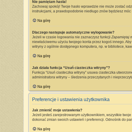
Nie pamiętam hasła!
Zachowaj spokój! Twoje hasło wprawdzie nie może zostać odzy
instrukcjami, a prawdopodobnie niedługo znów będziesz móc 
Na górę
Dlaczego następuje automatyczne wylogowanie?
Jeżeli w czasie logowania nie zaznaczysz funkcji
Zapamiętaj 
niewłaściwemu użyciu twojego konta przez kogoś innego. Ab
witryny z ogólnie dostępnego komputera, np. w bibliotece, kawia
Na górę
Jak działa funkcja “Usuń ciasteczka witryny”?
Funkcja “Usuń ciasteczka witryny” usuwa ciasteczka utworzone
administratora witryny – śledzenia przeczytanych i nieprzec
Na górę
Preferencje i ustawienia użytkownika
Jak zmienić moje ustawienia?
Jeżeli jesteś zarejestrowanym użytkownikiem, wszystkie twoj
dokonać zmian swoich ustawień i preferencji. Odnośnik do pan
Na górę