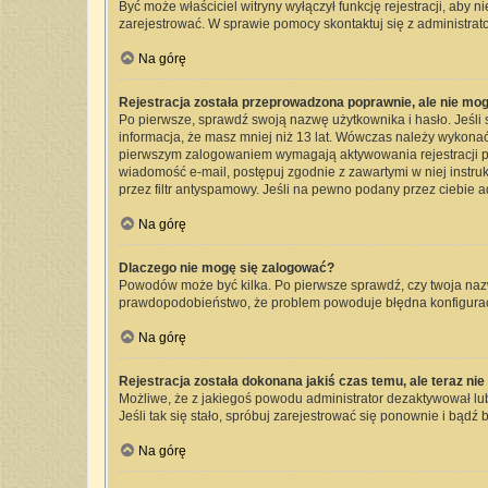
Być może właściciel witryny wyłączył funkcję rejestracji, aby 
zarejestrować. W sprawie pomocy skontaktuj się z administrato
Na górę
Rejestracja została przeprowadzona poprawnie, ale nie mog
Po pierwsze, sprawdź swoją nazwę użytkownika i hasło. Jeśli 
informacja, że masz mniej niż 13 lat. Wówczas należy wykonać 
pierwszym zalogowaniem wymagają aktywowania rejestracji przez
wiadomość e-mail, postępuj zgodnie z zawartymi w niej instru
przez filtr antyspamowy. Jeśli na pewno podany przez ciebie a
Na górę
Dlaczego nie mogę się zalogować?
Powodów może być kilka. Po pierwsze sprawdź, czy twoja nazwa 
prawdopodobieństwo, że problem powoduje błędna konfiguracja 
Na górę
Rejestracja została dokonana jakiś czas temu, ale teraz ni
Możliwe, że z jakiegoś powodu administrator dezaktywował lub 
Jeśli tak się stało, spróbuj zarejestrować się ponownie i bą
Na górę