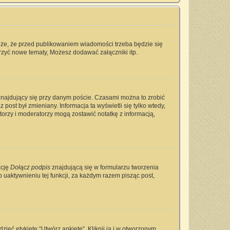
oże, że przed publikowaniem wiadomości trzeba będzie się
rzyć nowe tematy, Możesz dodawać załączniki itp.
najdujący się przy danym poście. Czasami można to zrobić
 post był zmieniany. Informacja ta wyświetli się tylko wtedy,
ratorzy i moderatorzy mogą zostawić notatkę z informacją,
kcję
Dołącz podpis
znajdującą się w formularzu tworzenia
aktywnieniu tej funkcji, za każdym razem pisząc post,
ieć etykietę “Utwórz ankietę”. Kliknij ją i w otworzonym