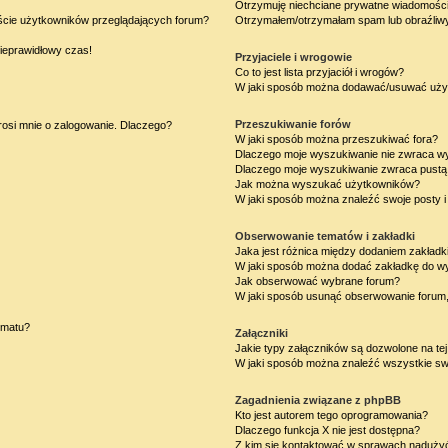
Otrzymuję niechciane prywatne wiadomości
iście użytkowników przeglądających forum?
Otrzymałem/otrzymałam spam lub obraźliwy 
nieprawidłowy czas!
Przyjaciele i wrogowie
Co to jest lista przyjaciół i wrogów?
W jaki sposób można dodawać/usuwać użytk
Przeszukiwanie forów
rosi mnie o zalogowanie. Dlaczego?
W jaki sposób można przeszukiwać fora?
Dlaczego moje wyszukiwanie nie zwraca w
Dlaczego moje wyszukiwanie zwraca pustą 
Jak można wyszukać użytkowników?
W jaki sposób można znaleźć swoje posty i
Obserwowanie tematów i zakładki
Jaka jest różnica między dodaniem zakład
W jaki sposób można dodać zakładkę do w
Jak obserwować wybrane forum?
W jaki sposób usunąć obserwowanie forum
ematu?
Załączniki
Jakie typy załączników są dozwolone na tej
W jaki sposób można znaleźć wszystkie swo
Zagadnienia związane z phpBB
Kto jest autorem tego oprogramowania?
Dlaczego funkcja X nie jest dostępna?
Z kim się kontaktować w sprawach nadużyć