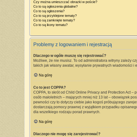
Czy można umieszczać obrazki w poście?
Co to są ogłoszenia globalne?
Co to są ogłoszenia?
Co to są przyklejone tematy?
Co to są zamknięte tematy?
Co to są ikony tematu?
Problemy z logowaniem i rejestracją
Dlaczego w ogóle muszę się rejestrować?
Możliwe, że nie musisz. To od administratora witryny zależy cz
takich jak własny awatar, wysyłanie prywatnych wiadomości i e
Na górę
Co to jest COPPA?
COPPA, to skrót od Child Online Privacy and Protection Act –
osób małoletnich – mających mniej niż 13 lat – obowiązek pos
pewności czy to dotyczy ciebie jako kogoś próbującego zarejest
dostarczają pomocy prawnej z wyjątkiem przypadku opisanego
dla wszelkiego rodzaju porad prawnych.
Na górę
Dlaczego nie mogę się zarejestrować?