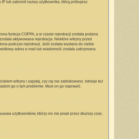
s IP lub zabronił nazwy użytkownika, którą próbujesz
zona funkcja COPPA, a w czasie rejestracji została podana
 została aktywowana rejestracja. Niektóre witryny przed
na podczas rejestracji. Jeśli została wysłana do ciebie
rawidłowy adres e-mail lub wiadomość została zatrzymana
elem witryny i zapytaj, czy cię nie zablokowano. Istnieje też
wiadom go o tym problemie. Musi on go naprawić.
usuwa użytkowników, którzy nic nie pisali przez dłuższy czas.