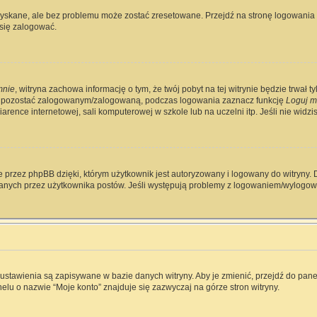
skane, ale bez problemu może zostać zresetowane. Przejdź na stronę logowania i 
się zalogować.
mnie
, witryna zachowa informację o tym, że twój pobyt na tej witrynie będzie trwał 
y pozostać zalogowanym/zalogowaną, podczas logowania zaznacz funkcję
Loguj m
rence internetowej, sali komputerowej w szkole lub na uczelni itp. Jeśli nie widzisz 
 przez phpBB dzięki, którym użytkownik jest autoryzowany i logowany do witryny. D
zytanych przez użytkownika postów. Jeśli występują problemy z logowaniem/wylog
e ustawienia są zapisywane w bazie danych witryny. Aby je zmienić, przejdź do p
elu o nazwie “Moje konto” znajduje się zazwyczaj na górze stron witryny.