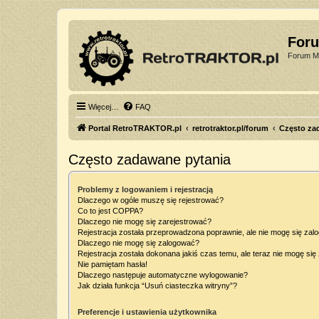
For
Forum Mi
Więcej…
FAQ
Portal RetroTRAKTOR.pl
retrotraktor.pl/forum
Często za
Często zadawane pytania
Problemy z logowaniem i rejestracją
Dlaczego w ogóle muszę się rejestrować?
Co to jest COPPA?
Dlaczego nie mogę się zarejestrować?
Rejestracja została przeprowadzona poprawnie, ale nie mogę się zal
Dlaczego nie mogę się zalogować?
Rejestracja została dokonana jakiś czas temu, ale teraz nie mogę si
Nie pamiętam hasła!
Dlaczego następuje automatyczne wylogowanie?
Jak działa funkcja “Usuń ciasteczka witryny”?
Preferencje i ustawienia użytkownika