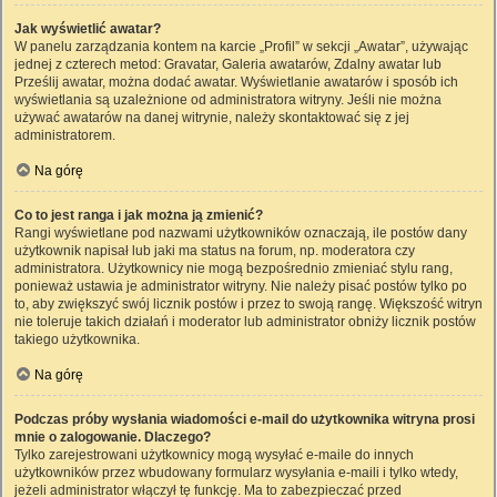
Jak wyświetlić awatar?
W panelu zarządzania kontem na karcie „Profil” w sekcji „Awatar”, używając
jednej z czterech metod: Gravatar, Galeria awatarów, Zdalny awatar lub
Prześlij awatar, można dodać awatar. Wyświetlanie awatarów i sposób ich
wyświetlania są uzależnione od administratora witryny. Jeśli nie można
używać awatarów na danej witrynie, należy skontaktować się z jej
administratorem.
Na górę
Co to jest ranga i jak można ją zmienić?
Rangi wyświetlane pod nazwami użytkowników oznaczają, ile postów dany
użytkownik napisał lub jaki ma status na forum, np. moderatora czy
administratora. Użytkownicy nie mogą bezpośrednio zmieniać stylu rang,
ponieważ ustawia je administrator witryny. Nie należy pisać postów tylko po
to, aby zwiększyć swój licznik postów i przez to swoją rangę. Większość witryn
nie toleruje takich działań i moderator lub administrator obniży licznik postów
takiego użytkownika.
Na górę
Podczas próby wysłania wiadomości e-mail do użytkownika witryna prosi
mnie o zalogowanie. Dlaczego?
Tylko zarejestrowani użytkownicy mogą wysyłać e-maile do innych
użytkowników przez wbudowany formularz wysyłania e-maili i tylko wtedy,
jeżeli administrator włączył tę funkcję. Ma to zabezpieczać przed