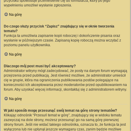
przycisku spowoduje przeniesienie cię do formularza, który po jego
wypełnieniu umożliwi wysłanie zgłoszenia.
Na górę
Do czego służy przycisk “Zapisz” znajdujący się w oknie tworzenia
tematu?
Funkcja ta umożliwia zapisanie kopii roboczej i dokończenie pisania oraz
wysłanie w późniejszym czasie. Zapisaną kopię roboczą można wczytać z
poziomu panelu użytkownika.
Na górę
Dlaczego mój post musi być akceptowany?
Administrator witryny mógł zadecydować, że posty na danym forum wymagają
przejrzenia przed publikacją. Jest również możliwe, że administrator umieścił
cię w grupie, która ma ograniczenia publikowania postów polegające na
konieczności ich akceptowania przez moderatorów przed opublikowaniem na
forum. Aby uzyskać więcej informacji, skontaktuj się z administratorem witryny.
Na górę
W jaki sposób mogę przesunąć swój temat na górę strony tematów?
Klikając odnośnik “Przesuń temat w górę”, znajdujący się w widoku tematu
zazwyczaj na dole strony, możesz przesunąć go na samą górę pierwszej
strony forum. Jeśli nie widać takiego odnośnika, oznacza to, że funkcja ta jest
wyłączona lub nie upłynął jeszcze wymagany czas, zanim będzie możliwe