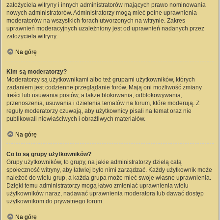
założyciela witryny i innych administratorów mających prawo nominowania
nowych administratorów. Administratorzy mogą mieć pełne uprawnienia
moderatorów na wszystkich forach utworzonych na witrynie. Zakres
uprawnień moderacyjnych uzależniony jest od uprawnień nadanych przez
założyciela witryny.
Na górę
Kim są moderatorzy?
Moderatorzy są użytkownikami albo też grupami użytkowników, których
zadaniem jest codzienne przeglądanie forów. Mają oni możliwość zmiany
treści lub usuwania postów, a także blokowania, odblokowywania,
przenoszenia, usuwania i dzielenia tematów na forum, które moderują. Z
reguły moderatorzy czuwają, aby użytkownicy pisali na temat oraz nie
publikowali niewłaściwych i obraźliwych materiałów.
Na górę
Co to są grupy użytkowników?
Grupy użytkowników, to grupy, na jakie administratorzy dzielą całą
społeczność witryny, aby łatwiej było nimi zarządzać. Każdy użytkownik może
należeć do wielu grup, a każda grupa może mieć swoje własne uprawnienia.
Dzięki temu administratorzy mogą łatwo zmieniać uprawnienia wielu
użytkowników naraz, nadawać uprawnienia moderatora lub dawać dostęp
użytkownikom do prywatnego forum.
Na górę