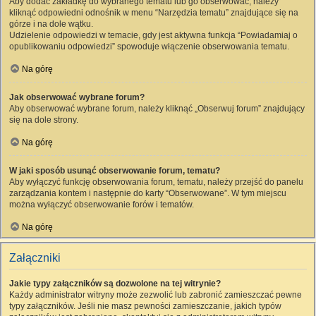
Aby dodać zakładkę do wybranego tematu lub go obserwować, należy
kliknąć odpowiedni odnośnik w menu “Narzędzia tematu” znajdujące się na
górze i na dole wątku.
Udzielenie odpowiedzi w temacie, gdy jest aktywna funkcja “Powiadamiaj o
opublikowaniu odpowiedzi” spowoduje włączenie obserwowania tematu.
Na górę
Jak obserwować wybrane forum?
Aby obserwować wybrane forum, należy kliknąć „Obserwuj forum” znajdujący
się na dole strony.
Na górę
W jaki sposób usunąć obserwowanie forum, tematu?
Aby wyłączyć funkcję obserwowania forum, tematu, należy przejść do panelu
zarządzania kontem i następnie do karty “Obserwowane”. W tym miejscu
można wyłączyć obserwowanie forów i tematów.
Na górę
Załączniki
Jakie typy załączników są dozwolone na tej witrynie?
Każdy administrator witryny może zezwolić lub zabronić zamieszczać pewne
typy załączników. Jeśli nie masz pewności zamieszczanie, jakich typów