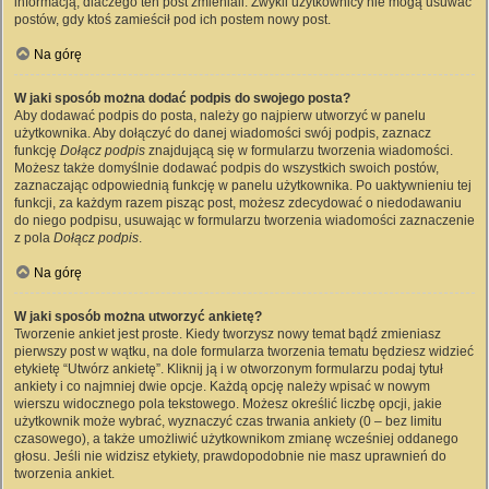
informacją, dlaczego ten post zmieniali. Zwykli użytkownicy nie mogą usuwać
postów, gdy ktoś zamieścił pod ich postem nowy post.
Na górę
W jaki sposób można dodać podpis do swojego posta?
Aby dodawać podpis do posta, należy go najpierw utworzyć w panelu
użytkownika. Aby dołączyć do danej wiadomości swój podpis, zaznacz
funkcję
Dołącz podpis
znajdującą się w formularzu tworzenia wiadomości.
Możesz także domyślnie dodawać podpis do wszystkich swoich postów,
zaznaczając odpowiednią funkcję w panelu użytkownika. Po uaktywnieniu tej
funkcji, za każdym razem pisząc post, możesz zdecydować o niedodawaniu
do niego podpisu, usuwając w formularzu tworzenia wiadomości zaznaczenie
z pola
Dołącz podpis
.
Na górę
W jaki sposób można utworzyć ankietę?
Tworzenie ankiet jest proste. Kiedy tworzysz nowy temat bądź zmieniasz
pierwszy post w wątku, na dole formularza tworzenia tematu będziesz widzieć
etykietę “Utwórz ankietę”. Kliknij ją i w otworzonym formularzu podaj tytuł
ankiety i co najmniej dwie opcje. Każdą opcję należy wpisać w nowym
wierszu widocznego pola tekstowego. Możesz określić liczbę opcji, jakie
użytkownik może wybrać, wyznaczyć czas trwania ankiety (0 – bez limitu
czasowego), a także umożliwić użytkownikom zmianę wcześniej oddanego
głosu. Jeśli nie widzisz etykiety, prawdopodobnie nie masz uprawnień do
tworzenia ankiet.