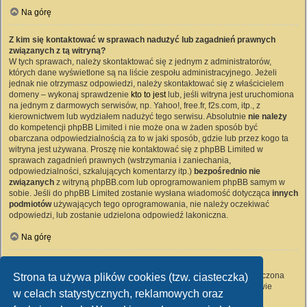
Na górę
Z kim się kontaktować w sprawach nadużyć lub zagadnień prawnych
związanych z tą witryną?
W tych sprawach, należy skontaktować się z jednym z administratorów,
których dane wyświetlone są na liście zespołu administracyjnego. Jeżeli
jednak nie otrzymasz odpowiedzi, należy skontaktować się z właścicielem
domeny – wykonaj sprawdzenie
kto to jest
lub, jeśli witryna jest uruchomiona
na jednym z darmowych serwisów, np. Yahoo!, free.fr, f2s.com, itp., z
kierownictwem lub wydziałem nadużyć tego serwisu. Absolutnie
nie należy
do kompetencji phpBB Limited i nie może ona w żaden sposób być
obarczana odpowiedzialnością za to w jaki sposób, gdzie lub przez kogo ta
witryna jest używana. Proszę nie kontaktować się z phpBB Limited w
sprawach zagadnień prawnych (wstrzymania i zaniechania,
odpowiedzialności, szkalujących komentarzy itp.)
bezpośrednio nie
związanych
z witryną phpBB.com lub oprogramowaniem phpBB samym w
sobie. Jeśli do phpBB Limited zostanie wysłana wiadomość dotycząca
innych
podmiotów
używających tego oprogramowania, nie należy oczekiwać
odpowiedzi, lub zostanie udzielona odpowiedź lakoniczna.
Na górę
Jak nawiązać kontakt z administratorem witryny?
Wszyscy użytkownicy witryny mogą używać – jeśli funkcja ta jest włączona
Strona ta używa plików cookies (tzw. ciasteczka)
przez administratora witryny – formularza „Kontakt z nami”. Członkowie
w celach statystycznych, reklamowych oraz
witryny mogą także używać odnośnika „Zespół administracyjny”.