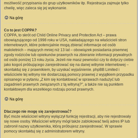
możliwość przypisania do grup użytkowników itp. Rejestracja zajmuje tylko
chwilę, więc zaleca się jej wykonanie.
Na górę
Co to jest COPPA?
COPPA, to skrót od Child Online Privacy and Protection Act – prawa
obowiązującego od 1998 roku w USA, nakładającego na właścicieli stron
internetowych, które potencjalnie mogą zbierać informacje od osób
małoletnich – mających mniej niż 13 lat – obowiązek posiadania pisemnej
zgody rodziców lub opiekunów prawnych na zbieranie informacji prywatnych
od osób poniżej 13 roku życia. Jeżeli nie masz pewności czy to dotyczy ciebie
jako kogoś próbującego zarejestrować się na danej witrynie internetowej –
skontaktuj się z prawnikiem, by uzyskać wyjaśnienie. phpBB Limited i
właściciele tej witryny nie dostarczają pomocy prawnej z wyjątkiem przypadku
opisanego w pytaniu „Z kim się kontaktować w sprawach nadużyć lub
zagadnień prawnych związanych z tą witryną?”, a także nie są punktem
kontaktowym dla wszelkiego rodzaju porad prawnych.
Na górę
Dlaczego nie mogę się zarejestrować?
Być może właściciel witryny wyłączył funkcję rejestracji, aby nie rejestrowały
się nowe osoby. Właściciel witryny mógł także zablokować twój adres IP lub
zabronił nazwy użytkownika, którą próbujesz zarejestrować. W sprawie
pomocy skontaktuj się z administratorem witryny.