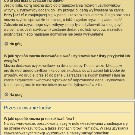
Co to jest lista przyjaciół i wrogów?
Jest to lista, którą można użyć do organizowania różnych użytkowników
witryny. Użytkownicy dodani do listy przyjaciół będą wyświetleni na karcie
Przyjaciele
znajdującej się w panelu zarządzania kontem. Z tego poziomu
można szybko sprawdzić ich status, a także wysłać prywatną wiadomość.
Zależnie od używanego stylu witryny, posty tych użytkowników mogą być
wyróżniane. Jeśli użytkownik zostanie dodany do listy wrogów, wszystkie
posty przez niego napisane domyślnie nie będą wyświetlane.
Na górę
W jaki sposób można dodawać/usuwać użytkowników z listy przyjaciół lub
wrogów?
Można dodawać użytkowników na dwa sposoby. Po pierwsze, klikając w
profilu wybranego użytkownika odnośnik
Dodaj do przyjaciół
lub
Dodaj do
wrogów
. Po drugie, przejść do panelu zarządzania swoim kontem i tam na
karcie
Przyjaciele i wrogowie
wprowadzić odpowiednie dane użytkownika.
Na tej samej karcie można także usuwać użytkowników z list.
Na górę
Przeszukiwanie forów
W jaki sposób można przeszukiwać fora?
Należy wprowadzić poszukiwaną frazę w pole wyszukiwania znajdujące się
na stronie wykazu forów, a także stronach forów i tematów. W celu uzyskania
zaawansowanych funkcji wyszukiwania należy kliknąć odnośnik