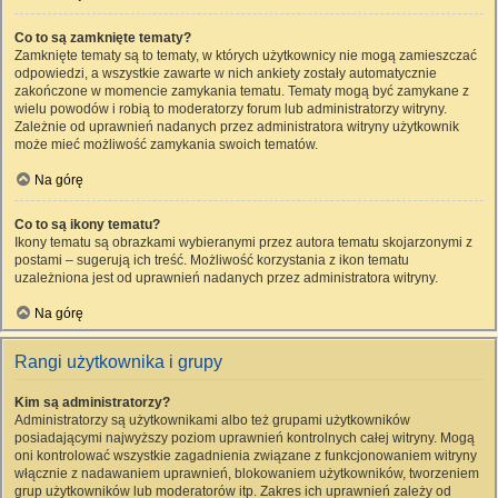
Co to są zamknięte tematy?
Zamknięte tematy są to tematy, w których użytkownicy nie mogą zamieszczać
odpowiedzi, a wszystkie zawarte w nich ankiety zostały automatycznie
zakończone w momencie zamykania tematu. Tematy mogą być zamykane z
wielu powodów i robią to moderatorzy forum lub administratorzy witryny.
Zależnie od uprawnień nadanych przez administratora witryny użytkownik
może mieć możliwość zamykania swoich tematów.
Na górę
Co to są ikony tematu?
Ikony tematu są obrazkami wybieranymi przez autora tematu skojarzonymi z
postami – sugerują ich treść. Możliwość korzystania z ikon tematu
uzależniona jest od uprawnień nadanych przez administratora witryny.
Na górę
Rangi użytkownika i grupy
Kim są administratorzy?
Administratorzy są użytkownikami albo też grupami użytkowników
posiadającymi najwyższy poziom uprawnień kontrolnych całej witryny. Mogą
oni kontrolować wszystkie zagadnienia związane z funkcjonowaniem witryny
włącznie z nadawaniem uprawnień, blokowaniem użytkowników, tworzeniem
grup użytkowników lub moderatorów itp. Zakres ich uprawnień zależy od