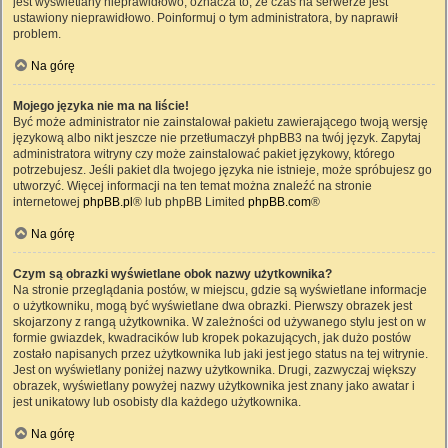
jest wyświetlany nieprawidłowo, oznacza to, że czas na serwerze jest
ustawiony nieprawidłowo. Poinformuj o tym administratora, by naprawił
problem.
Na górę
Mojego języka nie ma na liście!
Być może administrator nie zainstalował pakietu zawierającego twoją wersję
językową albo nikt jeszcze nie przetłumaczył phpBB3 na twój język. Zapytaj
administratora witryny czy może zainstalować pakiet językowy, którego
potrzebujesz. Jeśli pakiet dla twojego języka nie istnieje, może spróbujesz go
utworzyć. Więcej informacji na ten temat można znaleźć na stronie
internetowej
phpBB.pl
® lub phpBB Limited
phpBB.com
®
Na górę
Czym są obrazki wyświetlane obok nazwy użytkownika?
Na stronie przeglądania postów, w miejscu, gdzie są wyświetlane informacje
o użytkowniku, mogą być wyświetlane dwa obrazki. Pierwszy obrazek jest
skojarzony z rangą użytkownika. W zależności od używanego stylu jest on w
formie gwiazdek, kwadracików lub kropek pokazujących, jak dużo postów
zostało napisanych przez użytkownika lub jaki jest jego status na tej witrynie.
Jest on wyświetlany poniżej nazwy użytkownika. Drugi, zazwyczaj większy
obrazek, wyświetlany powyżej nazwy użytkownika jest znany jako awatar i
jest unikatowy lub osobisty dla każdego użytkownika.
Na górę