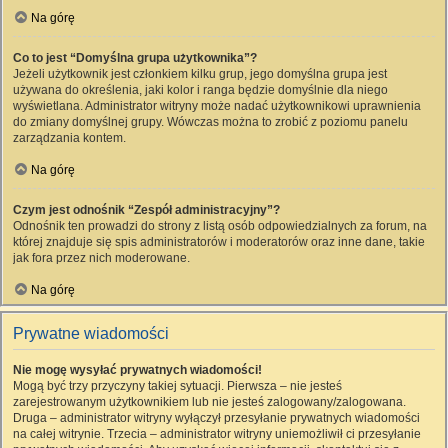
Na górę
Co to jest “Domyślna grupa użytkownika”?
Jeżeli użytkownik jest członkiem kilku grup, jego domyślna grupa jest
używana do określenia, jaki kolor i ranga będzie domyślnie dla niego
wyświetlana. Administrator witryny może nadać użytkownikowi uprawnienia
do zmiany domyślnej grupy. Wówczas można to zrobić z poziomu panelu
zarządzania kontem.
Na górę
Czym jest odnośnik “Zespół administracyjny”?
Odnośnik ten prowadzi do strony z listą osób odpowiedzialnych za forum, na
której znajduje się spis administratorów i moderatorów oraz inne dane, takie
jak fora przez nich moderowane.
Na górę
Prywatne wiadomości
Nie mogę wysyłać prywatnych wiadomości!
Mogą być trzy przyczyny takiej sytuacji. Pierwsza – nie jesteś
zarejestrowanym użytkownikiem lub nie jesteś zalogowany/zalogowana.
Druga – administrator witryny wyłączył przesyłanie prywatnych wiadomości
na całej witrynie. Trzecia – administrator witryny uniemożliwił ci przesyłanie