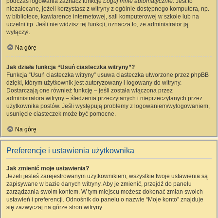
podczas logowania zaznacz funkcję
Loguj mnie automatycznie
. Jest to
niezalecane, jeżeli korzystasz z witryny z ogólnie dostępnego komputera, np.
w bibliotece, kawiarence internetowej, sali komputerowej w szkole lub na
uczelni itp. Jeśli nie widzisz tej funkcji, oznacza to, że administrator ją
wyłączył.
Na górę
Jak działa funkcja “Usuń ciasteczka witryny”?
Funkcja “Usuń ciasteczka witryny” usuwa ciasteczka utworzone przez phpBB
dzięki, którym użytkownik jest autoryzowany i logowany do witryny.
Dostarczają one również funkcję – jeśli została włączona przez
administratora witryny – śledzenia przeczytanych i nieprzeczytanych przez
użytkownika postów. Jeśli występują problemy z logowaniem/wylogowaniem,
usunięcie ciasteczek może być pomocne.
Na górę
Preferencje i ustawienia użytkownika
Jak zmienić moje ustawienia?
Jeżeli jesteś zarejestrowanym użytkownikiem, wszystkie twoje ustawienia są
zapisywane w bazie danych witryny. Aby je zmienić, przejdź do panelu
zarządzania swoim kontem. W tym miejscu możesz dokonać zmian swoich
ustawień i preferencji. Odnośnik do panelu o nazwie “Moje konto” znajduje
się zazwyczaj na górze stron witryny.