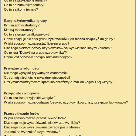
Co to są przyklejone tematy?
Co to są zamknięte tematy?
Co to są ikony tematu?
Rangi użytkownika i grupy
Kim są administratorzy?
Kim są moderatorzy?
Co to są grupy użytkowników?
Gdzie znajduje się spis grup użytkowników i jak można dołączyć do grupy?
W jaki sposób można zostać liderem grupy?
Dlaczego niektóre nazwy użytkowników są wyświetlane innymi kolorami?
Co to jest “Domyślna grupa użytkownika”?
Czym jest odnośnik “Zespół administracyjny”?
Prywatne wiadomości
Nie mogę wysyłać prywatnych wiadomości!
Otrzymuję niechciane prywatne wiadomości!
Otrzymałem/otrzymałam spam lub obraźliwy e-mail od kogoś z tej witryny!
Przyjaciele i wrogowie
Co to jest lista przyjaciół i wrogów?
W jaki sposób można dodawać/usuwać użytkowników z listy przyjaciół lub wrogów?
Przeszukiwanie forów
W jaki sposób można przeszukiwać fora?
Dlaczego moje wyszukiwanie nie zwraca wyników?
Dlaczego moje wyszukiwanie zwraca pustą stronę?!
Jak można wyszukać użytkowników?