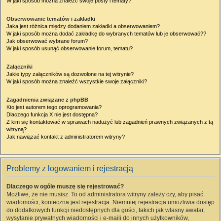
W jaki sposób można znaleźć swoje posty i tematy?
Obserwowanie tematów i zakładki
Jaka jest różnica między dodaniem zakładki a obserwowaniem?
W jaki sposób można dodać zakładkę do wybranych tematów lub je obserwować??
Jak obserwować wybrane forum?
W jaki sposób usunąć obserwowanie forum, tematu?
Załączniki
Jakie typy załączników są dozwolone na tej witrynie?
W jaki sposób można znaleźć wszystkie swoje załączniki?
Zagadnienia związane z phpBB
Kto jest autorem tego oprogramowania?
Dlaczego funkcja X nie jest dostępna?
Z kim się kontaktować w sprawach nadużyć lub zagadnień prawnych związanych z tą
witryną?
Jak nawiązać kontakt z administratorem witryny?
Problemy z logowaniem i rejestracją
Dlaczego w ogóle muszę się rejestrować?
Możliwe, że nie musisz. To od administratora witryny zależy czy, aby pisać
wiadomości, konieczna jest rejestracja. Niemniej rejestracja umożliwia dostęp
do dodatkowych funkcji niedostępnych dla gości, takich jak własny awatar,
wysyłanie prywatnych wiadomości i e-maili do innych użytkowników,