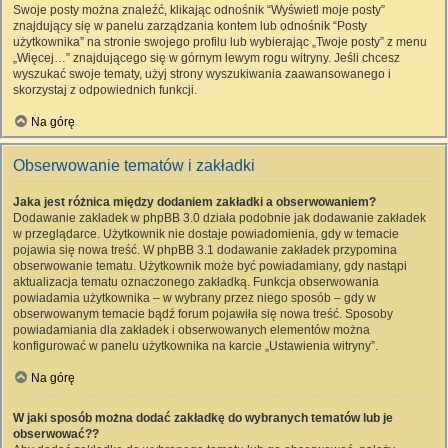
Swoje posty można znaleźć, klikając odnośnik “Wyświetl moje posty”
znajdujący się w panelu zarządzania kontem lub odnośnik “Posty
użytkownika” na stronie swojego profilu lub wybierając „Twoje posty” z menu
„Więcej…” znajdującego się w górnym lewym rogu witryny. Jeśli chcesz
wyszukać swoje tematy, użyj strony wyszukiwania zaawansowanego i
skorzystaj z odpowiednich funkcji.
Na górę
Obserwowanie tematów i zakładki
Jaka jest różnica między dodaniem zakładki a obserwowaniem?
Dodawanie zakładek w phpBB 3.0 działa podobnie jak dodawanie zakładek
w przeglądarce. Użytkownik nie dostaje powiadomienia, gdy w temacie
pojawia się nowa treść. W phpBB 3.1 dodawanie zakładek przypomina
obserwowanie tematu. Użytkownik może być powiadamiany, gdy nastąpi
aktualizacja tematu oznaczonego zakładką. Funkcja obserwowania
powiadamia użytkownika – w wybrany przez niego sposób – gdy w
obserwowanym temacie bądź forum pojawiła się nowa treść. Sposoby
powiadamiania dla zakładek i obserwowanych elementów można
konfigurować w panelu użytkownika na karcie „Ustawienia witryny”.
Na górę
W jaki sposób można dodać zakładkę do wybranych tematów lub je
obserwować??