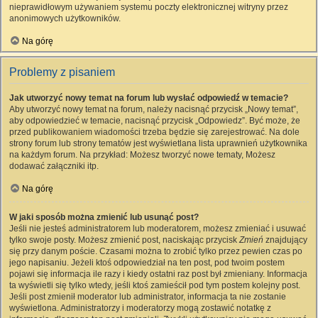
nieprawidłowym używaniem systemu poczty elektronicznej witryny przez
anonimowych użytkowników.
Na górę
Problemy z pisaniem
Jak utworzyć nowy temat na forum lub wysłać odpowiedź w temacie?
Aby utworzyć nowy temat na forum, należy nacisnąć przycisk „Nowy temat”,
aby odpowiedzieć w temacie, nacisnąć przycisk „Odpowiedz”. Być może, że
przed publikowaniem wiadomości trzeba będzie się zarejestrować. Na dole
strony forum lub strony tematów jest wyświetlana lista uprawnień użytkownika
na każdym forum. Na przykład: Możesz tworzyć nowe tematy, Możesz
dodawać załączniki itp.
Na górę
W jaki sposób można zmienić lub usunąć post?
Jeśli nie jesteś administratorem lub moderatorem, możesz zmieniać i usuwać
tylko swoje posty. Możesz zmienić post, naciskając przycisk
Zmień
znajdujący
się przy danym poście. Czasami można to zrobić tylko przez pewien czas po
jego napisaniu. Jeżeli ktoś odpowiedział na ten post, pod twoim postem
pojawi się informacja ile razy i kiedy ostatni raz post był zmieniany. Informacja
ta wyświetli się tylko wtedy, jeśli ktoś zamieścił pod tym postem kolejny post.
Jeśli post zmienił moderator lub administrator, informacja ta nie zostanie
wyświetlona. Administratorzy i moderatorzy mogą zostawić notatkę z