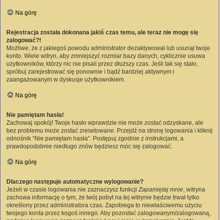
Na górę
Rejestracja została dokonana jakiś czas temu, ale teraz nie mogę się
zalogować?!
Możliwe, że z jakiegoś powodu administrator dezaktywował lub usunął twoje
konto. Wiele witryn, aby zmniejszyć rozmiar bazy danych, cyklicznie usuwa
użytkowników, którzy nic nie pisali przez dłuższy czas. Jeśli tak się stało,
spróbuj zarejestrować się ponownie i bądź bardziej aktywnym i
zaangażowanym w dyskusje użytkownikiem.
Na górę
Nie pamiętam hasła!
Zachowaj spokój! Twoje hasło wprawdzie nie może zostać odzyskane, ale
bez problemu może zostać zresetowane. Przejdź na stronę logowania i kliknij
odnośnik “Nie pamiętam hasła”. Postępuj zgodnie z instrukcjami, a
prawdopodobnie niedługo znów będziesz móc się zalogować.
Na górę
Dlaczego następuje automatyczne wylogowanie?
Jeżeli w czasie logowania nie zaznaczysz funkcji
Zapamiętaj mnie
, witryna
zachowa informację o tym, że twój pobyt na tej witrynie będzie trwał tylko
określony przez administratora czas. Zapobiega to niewłaściwemu użyciu
twojego konta przez kogoś innego. Aby pozostać zalogowanym/zalogowaną,