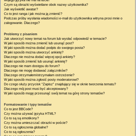
Mojego języka nie ma na liście!
Czym są obrazki wyświetlane obok nazwy użytkownika?
Jak wyświetlić awatar?
Co to jest ranga i jak można ją zmienić?
Podczas próby wysłania wiadomości e-mail do użytkownika witryna prosi mnie o
zalogowanie. Dlaczego?
Problemy z pisaniem
Jak utworzyć nowy temat na forum lub wysłać odpowiedź w temacie?
W jaki sposób można zmienić lub usunąć post?
W jaki sposób można dodać podpis do swojego posta?
W jaki sposób można utworzyć ankietę?
Dlaczego nie można dodać więcej opcji ankiety?
W jaki sposób zmienić lub usunąć ankietę?
Dlaczego nie mam dostępu do forum?
Dlaczego nie mogę dodawać załączników?
Dlaczego otrzymałem/otrzymałam ostrzeżenie?
W jaki sposób można zgłosić posty moderatorowi?
Do czego służy przycisk “Zapisz” znajdujący się w oknie tworzenia tematu?
Dlaczego mój post musi być akceptowany?
W jaki sposób mogę przesunąć swój temat na górę strony tematów?
Formatowanie i typy tematów
Co to jest BBCode?
Czy można używać języka HTML?
Co to są są emotikony?
Czy można umieszczać obrazki w poście?
Co to są ogłoszenia globalne?
Co to są ogłoszenia?