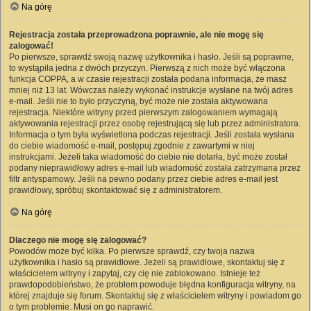
Na górę
Rejestracja została przeprowadzona poprawnie, ale nie mogę się
zalogować!
Po pierwsze, sprawdź swoją nazwę użytkownika i hasło. Jeśli są poprawne,
to wystąpiła jedna z dwóch przyczyn. Pierwszą z nich może być włączona
funkcja COPPA, a w czasie rejestracji została podana informacja, że masz
mniej niż 13 lat. Wówczas należy wykonać instrukcje wysłane na twój adres
e-mail. Jeśli nie to było przyczyną, być może nie została aktywowana
rejestracja. Niektóre witryny przed pierwszym zalogowaniem wymagają
aktywowania rejestracji przez osobę rejestrującą się lub przez administratora.
Informacja o tym była wyświetlona podczas rejestracji. Jeśli została wysłana
do ciebie wiadomość e-mail, postępuj zgodnie z zawartymi w niej
instrukcjami. Jeżeli taka wiadomość do ciebie nie dotarła, być może został
podany nieprawidłowy adres e-mail lub wiadomość została zatrzymana przez
filtr antyspamowy. Jeśli na pewno podany przez ciebie adres e-mail jest
prawidłowy, spróbuj skontaktować się z administratorem.
Na górę
Dlaczego nie mogę się zalogować?
Powodów może być kilka. Po pierwsze sprawdź, czy twoja nazwa
użytkownika i hasło są prawidłowe. Jeżeli są prawidłowe, skontaktuj się z
właścicielem witryny i zapytaj, czy cię nie zablokowano. Istnieje też
prawdopodobieństwo, że problem powoduje błędna konfiguracja witryny, na
której znajduje się forum. Skontaktuj się z właścicielem witryny i powiadom go
o tym problemie. Musi on go naprawić.