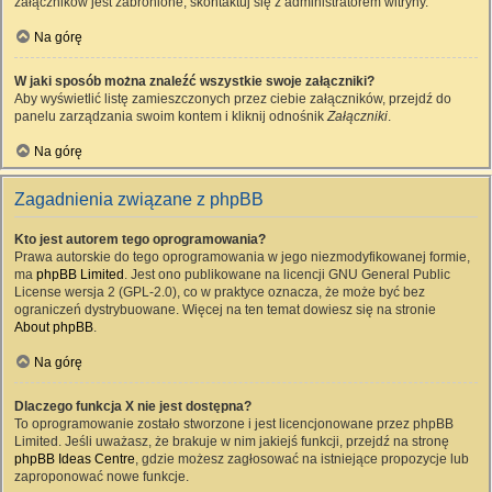
załączników jest zabronione, skontaktuj się z administratorem witryny.
Na górę
W jaki sposób można znaleźć wszystkie swoje załączniki?
Aby wyświetlić listę zamieszczonych przez ciebie załączników, przejdź do
panelu zarządzania swoim kontem i kliknij odnośnik
Załączniki
.
Na górę
Zagadnienia związane z phpBB
Kto jest autorem tego oprogramowania?
Prawa autorskie do tego oprogramowania w jego niezmodyfikowanej formie,
ma
phpBB Limited
. Jest ono publikowane na licencji GNU General Public
License wersja 2 (GPL-2.0), co w praktyce oznacza, że może być bez
ograniczeń dystrybuowane. Więcej na ten temat dowiesz się na stronie
About phpBB
.
Na górę
Dlaczego funkcja X nie jest dostępna?
To oprogramowanie zostało stworzone i jest licencjonowane przez phpBB
Limited. Jeśli uważasz, że brakuje w nim jakiejś funkcji, przejdź na stronę
phpBB Ideas Centre
, gdzie możesz zagłosować na istniejące propozycje lub
zaproponować nowe funkcje.