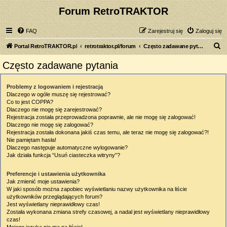
Forum RetroTRAKTOR
FAQ
Zarejestruj się
Zaloguj się
S
Portal RetroTRAKTOR.pl
retrotraktor.pl/forum
Często zadawane pytania
z
Często zadawane pytania
u
k
Problemy z logowaniem i rejestracją
Dlaczego w ogóle muszę się rejestrować?
a
Co to jest COPPA?
j
Dlaczego nie mogę się zarejestrować?
Rejestracja została przeprowadzona poprawnie, ale nie mogę się zalogować!
Dlaczego nie mogę się zalogować?
Rejestracja została dokonana jakiś czas temu, ale teraz nie mogę się zalogować?!
Nie pamiętam hasła!
Dlaczego następuje automatyczne wylogowanie?
Jak działa funkcja “Usuń ciasteczka witryny”?
Preferencje i ustawienia użytkownika
Jak zmienić moje ustawienia?
W jaki sposób można zapobiec wyświetlaniu nazwy użytkownika na liście
użytkowników przeglądających forum?
Jest wyświetlany nieprawidłowy czas!
Została wykonana zmiana strefy czasowej, a nadal jest wyświetlany nieprawidłowy
czas!