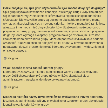
Gdzie znajduje się spis grup użytkowników i jak można dołączyć do grupy?
Spis grup użytkowników można zobaczyć, otwierając kartę
Grupy
znajdującą
się w panelu zarządzania kontem, który otwiera się po kliknięciu odnośnika
Moje konto
. Nie wszystkie grupy są dostępne dla każdego. Niektóre mogą
wymagać akceptacji przyjęcia nowego członka, niektóre mogą być zamknięte,
a jeszcze inne mogą mieć ukrytych członków. Użytkownik może poprosić o
przyjęcie do danej grupy, naciskając odpowiedni przycisk. Prośba o przyjęcie
do grupy, która wymaga akceptacji przyjęcia nowego członka, musi zostać
zaakceptowana przez lidera grupy. Może on poprosić użytkownika o podanie
wyjaśnień, dlaczego chce on dołączyć do tej grupy. W przypadku otrzymania
negatywnej decyzji proszę nie nękać lidera grupy pytaniami – widocznie miał
on swoje powody.
Na górę
W jaki sposób można zostać liderem grupy?
Lidera grupy zazwyczaj mianuje administrator witryny podczas tworzenia
grupy. Jeśli chcesz utworzyć grupę użytkowników, skontaktuj się z
administratorem, wysyłając do niego prywatną wiadomość.
Na górę
Dlaczego niektóre nazwy użytkowników są wyświetlane innymi kolorami?
Możliwe, że administrator witryny przypisał kolor członkom grupy, aby ułatwić
identyfikowanie członków tej grupy.