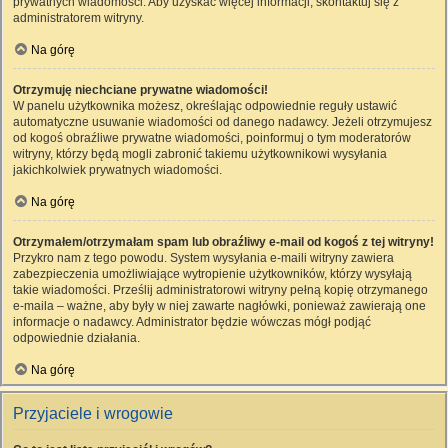
prywatnych wiadomości. Aby uzyskać więcej informacji, skontaktuj się z
administratorem witryny.
Na górę
Otrzymuję niechciane prywatne wiadomości!
W panelu użytkownika możesz, określając odpowiednie reguły ustawić
automatyczne usuwanie wiadomości od danego nadawcy. Jeżeli otrzymujesz
od kogoś obraźliwe prywatne wiadomości, poinformuj o tym moderatorów
witryny, którzy będą mogli zabronić takiemu użytkownikowi wysyłania
jakichkolwiek prywatnych wiadomości.
Na górę
Otrzymałem/otrzymałam spam lub obraźliwy e-mail od kogoś z tej witryny!
Przykro nam z tego powodu. System wysyłania e-maili witryny zawiera
zabezpieczenia umożliwiające wytropienie użytkowników, którzy wysyłają
takie wiadomości. Prześlij administratorowi witryny pełną kopię otrzymanego
e-maila – ważne, aby były w niej zawarte nagłówki, ponieważ zawierają one
informacje o nadawcy. Administrator będzie wówczas mógł podjąć
odpowiednie działania.
Na górę
Przyjaciele i wrogowie