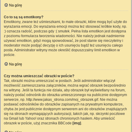
Na górę
Co to są są emotikony?
Emotikony, zwane też uśmieszkami, to małe obrazki, które mogą być użyte do
wyrażania emocji. Do wyrażania emocji można też stosować krótkie kody, np.
:) oznacza radość, podczas gdy :( smutek. Pełna lista emotikon jest dostępna
z poziomu formularza tworzenia wiadomości. Nie należy jednak nadmiernie
używać emotikon, gdyż mogą spowodować, że post stanie się nieczytelny i
moderator może podjąć decyzję o ich usunięciu bądź też usunięciu całego
posta. Administrator witryny może określić dopuszczalny limit emotikon w
poście.
Na górę
Czy można umieszczać obrazki w poście?
Tak, obrazki można umieszczać w postach. Jeśli administrator włączył
możliwość zamieszczania załączników, można wgrać obrazek bezpośrednio
na witrynę. Jeśli ta funkcja nie działa, aby obrazek był wyświetlany na forum,
należy podać odnośnik do obrazka umieszczonego na publicznie dostępnym
serwerze, np. http://www.jakas_strona.com/moj_obrazek.gif. Nie można
podawać odnośników do obrazków zapisanych na prywatnym komputerze,
chyba że jest publicznie dostępnym serwerem ani do obrazków znajdujących
się na stronach wymagających autoryzacji, takich jak, np. skrzynki pocztowe
na Gmail lub Yahoo! oraz stronach chronionych hasłem. Aby umieścić
obrazek w poście, użyj znacznika BBCode
[img]
.