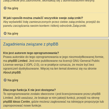
załączników jest zabronione, skontaktuj się z administratorem witryny.
Na górę
W jaki sposób można znaleźć wszystkie swoje załączniki?
Aby wyświetlić listę zamieszczonych przez ciebie załączników, przejdź do
panelu zarządzania swoim kontem i kliknij odnośnik
Załączniki
.
Na górę
Zagadnienia związane z phpBB
Kto jest autorem tego oprogramowania?
Prawa autorskie do tego oprogramowania w jego niezmodyfikowanej formie,
ma
phpBB Limited
. Jest ono publikowane na licencji GNU General Public
License wersja 2 (GPL-2.0), co w praktyce oznacza, że może być bez
ograniczeń dystrybuowane. Więcej na ten temat dowiesz się na stronie
About phpBB
.
Na górę
Dlaczego funkcja X nie jest dostępna?
To oprogramowanie zostało stworzone i jest licencjonowane przez phpBB
Limited. Jeśli uważasz, że brakuje w nim jakiejś funkcji, przejdź na stronę
phpBB Ideas Centre
, gdzie możesz zagłosować na istniejące propozycje lub
zaproponować nowe funkcje.