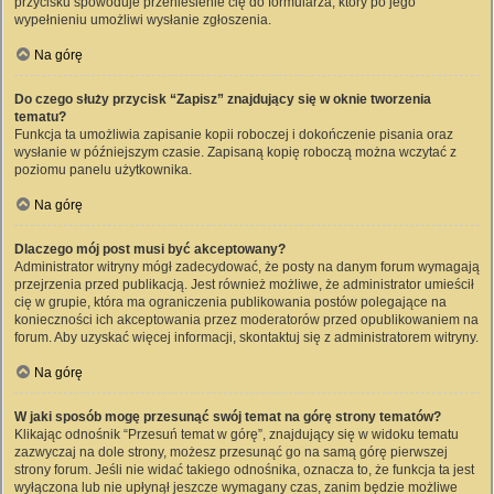
przycisku spowoduje przeniesienie cię do formularza, który po jego
wypełnieniu umożliwi wysłanie zgłoszenia.
Na górę
Do czego służy przycisk “Zapisz” znajdujący się w oknie tworzenia
tematu?
Funkcja ta umożliwia zapisanie kopii roboczej i dokończenie pisania oraz
wysłanie w późniejszym czasie. Zapisaną kopię roboczą można wczytać z
poziomu panelu użytkownika.
Na górę
Dlaczego mój post musi być akceptowany?
Administrator witryny mógł zadecydować, że posty na danym forum wymagają
przejrzenia przed publikacją. Jest również możliwe, że administrator umieścił
cię w grupie, która ma ograniczenia publikowania postów polegające na
konieczności ich akceptowania przez moderatorów przed opublikowaniem na
forum. Aby uzyskać więcej informacji, skontaktuj się z administratorem witryny.
Na górę
W jaki sposób mogę przesunąć swój temat na górę strony tematów?
Klikając odnośnik “Przesuń temat w górę”, znajdujący się w widoku tematu
zazwyczaj na dole strony, możesz przesunąć go na samą górę pierwszej
strony forum. Jeśli nie widać takiego odnośnika, oznacza to, że funkcja ta jest
wyłączona lub nie upłynął jeszcze wymagany czas, zanim będzie możliwe