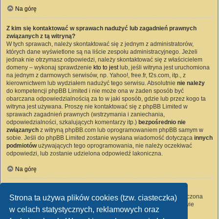
Na górę
Z kim się kontaktować w sprawach nadużyć lub zagadnień prawnych
związanych z tą witryną?
W tych sprawach, należy skontaktować się z jednym z administratorów,
których dane wyświetlone są na liście zespołu administracyjnego. Jeżeli
jednak nie otrzymasz odpowiedzi, należy skontaktować się z właścicielem
domeny – wykonaj sprawdzenie
kto to jest
lub, jeśli witryna jest uruchomiona
na jednym z darmowych serwisów, np. Yahoo!, free.fr, f2s.com, itp., z
kierownictwem lub wydziałem nadużyć tego serwisu. Absolutnie
nie należy
do kompetencji phpBB Limited i nie może ona w żaden sposób być
obarczana odpowiedzialnością za to w jaki sposób, gdzie lub przez kogo ta
witryna jest używana. Proszę nie kontaktować się z phpBB Limited w
sprawach zagadnień prawnych (wstrzymania i zaniechania,
odpowiedzialności, szkalujących komentarzy itp.)
bezpośrednio nie
związanych
z witryną phpBB.com lub oprogramowaniem phpBB samym w
sobie. Jeśli do phpBB Limited zostanie wysłana wiadomość dotycząca
innych
podmiotów
używających tego oprogramowania, nie należy oczekiwać
odpowiedzi, lub zostanie udzielona odpowiedź lakoniczna.
Na górę
Jak nawiązać kontakt z administratorem witryny?
Wszyscy użytkownicy witryny mogą używać – jeśli funkcja ta jest włączona
Strona ta używa plików cookies (tzw. ciasteczka)
przez administratora witryny – formularza „Kontakt z nami”. Członkowie
w celach statystycznych, reklamowych oraz
witryny mogą także używać odnośnika „Zespół administracyjny”.