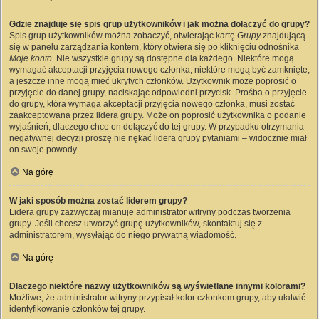
Gdzie znajduje się spis grup użytkowników i jak można dołączyć do grupy?
Spis grup użytkowników można zobaczyć, otwierając kartę
Grupy
znajdującą
się w panelu zarządzania kontem, który otwiera się po kliknięciu odnośnika
Moje konto
. Nie wszystkie grupy są dostępne dla każdego. Niektóre mogą
wymagać akceptacji przyjęcia nowego członka, niektóre mogą być zamknięte,
a jeszcze inne mogą mieć ukrytych członków. Użytkownik może poprosić o
przyjęcie do danej grupy, naciskając odpowiedni przycisk. Prośba o przyjęcie
do grupy, która wymaga akceptacji przyjęcia nowego członka, musi zostać
zaakceptowana przez lidera grupy. Może on poprosić użytkownika o podanie
wyjaśnień, dlaczego chce on dołączyć do tej grupy. W przypadku otrzymania
negatywnej decyzji proszę nie nękać lidera grupy pytaniami – widocznie miał
on swoje powody.
Na górę
W jaki sposób można zostać liderem grupy?
Lidera grupy zazwyczaj mianuje administrator witryny podczas tworzenia
grupy. Jeśli chcesz utworzyć grupę użytkowników, skontaktuj się z
administratorem, wysyłając do niego prywatną wiadomość.
Na górę
Dlaczego niektóre nazwy użytkowników są wyświetlane innymi kolorami?
Możliwe, że administrator witryny przypisał kolor członkom grupy, aby ułatwić
identyfikowanie członków tej grupy.