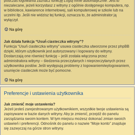
podczas logowania zaznacz funkcję
Loguj mnie automatycznie
. Jest to
niezalecane, jeżeli korzystasz z witryny z ogólnie dostępnego komputera, np.
w bibliotece, kawiarence internetowej, sali komputerowej w szkole lub na
uczelni itp. Jeśli nie widzisz tej funkcji, oznacza to, że administrator ją
wyłączył.
Na górę
Jak działa funkcja “Usuń ciasteczka witryny”?
Funkcja “Usuń ciasteczka witryny” usuwa ciasteczka utworzone przez phpBB
dzięki, którym użytkownik jest autoryzowany i logowany do witryny.
Dostarczają one również funkcję – jeśli została włączona przez
administratora witryny – śledzenia przeczytanych i nieprzeczytanych przez
użytkownika postów. Jeśli występują problemy z logowaniem/wylogowaniem,
usunięcie ciasteczek może być pomocne.
Na górę
Preferencje i ustawienia użytkownika
Jak zmienić moje ustawienia?
Jeżeli jesteś zarejestrowanym użytkownikiem, wszystkie twoje ustawienia są
zapisywane w bazie danych witryny. Aby je zmienić, przejdź do panelu
zarządzania swoim kontem. W tym miejscu możesz dokonać zmian swoich
ustawień i preferencji. Odnośnik do panelu o nazwie “Moje konto” znajduje
się zazwyczaj na górze stron witryny.