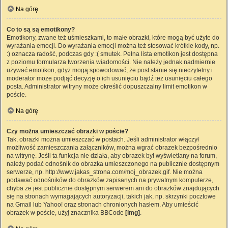
Na górę
Co to są są emotikony?
Emotikony, zwane też uśmieszkami, to małe obrazki, które mogą być użyte do
wyrażania emocji. Do wyrażania emocji można też stosować krótkie kody, np.
:) oznacza radość, podczas gdy :( smutek. Pełna lista emotikon jest dostępna
z poziomu formularza tworzenia wiadomości. Nie należy jednak nadmiernie
używać emotikon, gdyż mogą spowodować, że post stanie się nieczytelny i
moderator może podjąć decyzję o ich usunięciu bądź też usunięciu całego
posta. Administrator witryny może określić dopuszczalny limit emotikon w
poście.
Na górę
Czy można umieszczać obrazki w poście?
Tak, obrazki można umieszczać w postach. Jeśli administrator włączył
możliwość zamieszczania załączników, można wgrać obrazek bezpośrednio
na witrynę. Jeśli ta funkcja nie działa, aby obrazek był wyświetlany na forum,
należy podać odnośnik do obrazka umieszczonego na publicznie dostępnym
serwerze, np. http://www.jakas_strona.com/moj_obrazek.gif. Nie można
podawać odnośników do obrazków zapisanych na prywatnym komputerze,
chyba że jest publicznie dostępnym serwerem ani do obrazków znajdujących
się na stronach wymagających autoryzacji, takich jak, np. skrzynki pocztowe
na Gmail lub Yahoo! oraz stronach chronionych hasłem. Aby umieścić
obrazek w poście, użyj znacznika BBCode
[img]
.