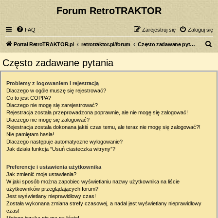
Forum RetroTRAKTOR
FAQ
Zarejestruj się
Zaloguj się
S
Portal RetroTRAKTOR.pl
retrotraktor.pl/forum
Często zadawane pytania
z
Często zadawane pytania
u
k
Problemy z logowaniem i rejestracją
Dlaczego w ogóle muszę się rejestrować?
a
Co to jest COPPA?
j
Dlaczego nie mogę się zarejestrować?
Rejestracja została przeprowadzona poprawnie, ale nie mogę się zalogować!
Dlaczego nie mogę się zalogować?
Rejestracja została dokonana jakiś czas temu, ale teraz nie mogę się zalogować?!
Nie pamiętam hasła!
Dlaczego następuje automatyczne wylogowanie?
Jak działa funkcja “Usuń ciasteczka witryny”?
Preferencje i ustawienia użytkownika
Jak zmienić moje ustawienia?
W jaki sposób można zapobiec wyświetlaniu nazwy użytkownika na liście
użytkowników przeglądających forum?
Jest wyświetlany nieprawidłowy czas!
Została wykonana zmiana strefy czasowej, a nadal jest wyświetlany nieprawidłowy
czas!