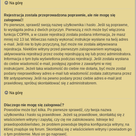
Na górę
Rejestracja została przeprowadzona poprawnie, ale nie mogę się
zalogować!
Po pierwsze, sprawdź swoją nazwę użytkownika i hasło. Jeśli są poprawne,
to wystąpiła jedna z dwóch przyczyn. Pierwszą z nich może być włączona
funkcja COPPA, a w czasie rejestracji została podana informacja, że masz
mniej niż 13 lat. Wówczas należy wykonać instrukcje wysłane na twój adres
e-mail. Jeśli nie to było przyczyną, być może nie została aktywowana
rejestracja. Niektóre witryny przed pierwszym zalogowaniem wymagają
aktywowania rejestracji przez osobę rejestrującą się lub przez administratora.
Informacja o tym była wyświetlona podczas rejestracji. Jeśli została wysłana
do ciebie wiadomość e-mail, postępuj zgodnie z zawartymi w niej
instrukcjami. Jeżeli taka wiadomość do ciebie nie dotarła, być może został
podany nieprawidłowy adres e-mail lub wiadomość została zatrzymana przez
filtr antyspamowy. Jeśli na pewno podany przez ciebie adres e-mail jest
prawidłowy, spróbuj skontaktować się z administratorem.
Na górę
Dlaczego nie mogę się zalogować?
Powodów może być kilka. Po pierwsze sprawdź, czy twoja nazwa
użytkownika i hasło są prawidłowe. Jeżeli są prawidłowe, skontaktuj się z
właścicielem witryny i zapytaj, czy cię nie zablokowano. Istnieje też
prawdopodobieństwo, że problem powoduje błędna konfiguracja witryny, na
której znajduje się forum. Skontaktuj się z właścicielem witryny i powiadom go
o tym problemie. Musi on go naprawić.