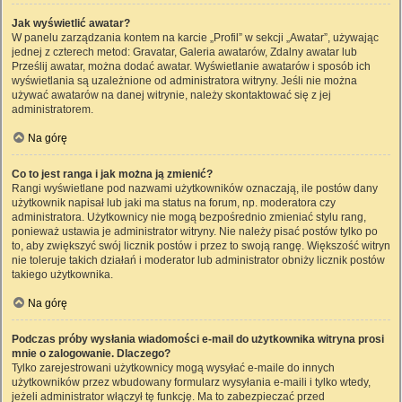
Jak wyświetlić awatar?
W panelu zarządzania kontem na karcie „Profil” w sekcji „Awatar”, używając
jednej z czterech metod: Gravatar, Galeria awatarów, Zdalny awatar lub
Prześlij awatar, można dodać awatar. Wyświetlanie awatarów i sposób ich
wyświetlania są uzależnione od administratora witryny. Jeśli nie można
używać awatarów na danej witrynie, należy skontaktować się z jej
administratorem.
Na górę
Co to jest ranga i jak można ją zmienić?
Rangi wyświetlane pod nazwami użytkowników oznaczają, ile postów dany
użytkownik napisał lub jaki ma status na forum, np. moderatora czy
administratora. Użytkownicy nie mogą bezpośrednio zmieniać stylu rang,
ponieważ ustawia je administrator witryny. Nie należy pisać postów tylko po
to, aby zwiększyć swój licznik postów i przez to swoją rangę. Większość witryn
nie toleruje takich działań i moderator lub administrator obniży licznik postów
takiego użytkownika.
Na górę
Podczas próby wysłania wiadomości e-mail do użytkownika witryna prosi
mnie o zalogowanie. Dlaczego?
Tylko zarejestrowani użytkownicy mogą wysyłać e-maile do innych
użytkowników przez wbudowany formularz wysyłania e-maili i tylko wtedy,
jeżeli administrator włączył tę funkcję. Ma to zabezpieczać przed