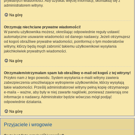
prywatnych wiadomości. Aby uzyskać więcej informacji, skontaktuj się z
administratorem witryny.
Na górę
Otrzymuję niechciane prywatne wiadomości!
W panelu użytkownika możesz, określając odpowiednie reguły ustawić
automatyczne usuwanie wiadomości od danego nadawcy. Jeżeli otrzymujesz
od kogoś obraźliwe prywatne wiadomości, poinformuj o tym moderatorów
witryny, którzy będą mogli zabronić takiemu użytkownikowi wysyłania
jakichkolwiek prywatnych wiadomości.
Na górę
Otrzymałem/otrzymałam spam lub obraźliwy e-mail od kogoś z tej witryny!
Przykro nam z tego powodu. System wysyłania e-maili witryny zawiera
zabezpieczenia umożliwiające wytropienie użytkowników, którzy wysyłają
takie wiadomości. Prześlij administratorowi witryny pełną kopię otrzymanego
e-maila – ważne, aby były w niej zawarte nagłówki, ponieważ zawierają one
informacje o nadawcy. Administrator będzie wówczas mógł podjąć
odpowiednie działania.
Na górę
Przyjaciele i wrogowie