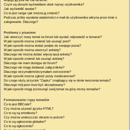
Mojego języka nie ma na liście!
Czym są obrazki wyświetlane obok nazwy użytkownika?
Jak wyświetlić awatar?
Co to jest ranga i jak można ją zmienić?
Podczas próby wysłania wiadomości e-mail do użytkownika witryna prosi mnie o
zalogowanie. Dlaczego?
Problemy z pisaniem
Jak utworzyć nowy temat na forum lub wysłać odpowiedź w temacie?
W jaki sposób można zmienić lub usunąć post?
W jaki sposób można dodać podpis do swojego posta?
W jaki sposób można utworzyć ankietę?
Dlaczego nie można dodać więcej opcji ankiety?
W jaki sposób zmienić lub usunąć ankietę?
Dlaczego nie mam dostępu do forum?
Dlaczego nie mogę dodawać załączników?
Dlaczego otrzymałem/otrzymałam ostrzeżenie?
W jaki sposób można zgłosić posty moderatorowi?
Do czego służy przycisk “Zapisz” znajdujący się w oknie tworzenia tematu?
Dlaczego mój post musi być akceptowany?
W jaki sposób mogę przesunąć swój temat na górę strony tematów?
Formatowanie i typy tematów
Co to jest BBCode?
Czy można używać języka HTML?
Co to są są emotikony?
Czy można umieszczać obrazki w poście?
Co to są ogłoszenia globalne?
Co to są ogłoszenia?