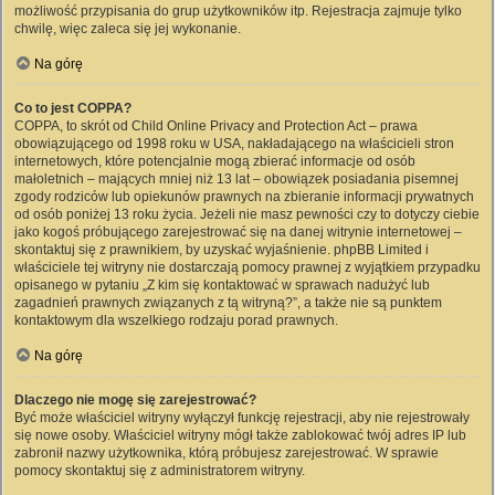
możliwość przypisania do grup użytkowników itp. Rejestracja zajmuje tylko
chwilę, więc zaleca się jej wykonanie.
Na górę
Co to jest COPPA?
COPPA, to skrót od Child Online Privacy and Protection Act – prawa
obowiązującego od 1998 roku w USA, nakładającego na właścicieli stron
internetowych, które potencjalnie mogą zbierać informacje od osób
małoletnich – mających mniej niż 13 lat – obowiązek posiadania pisemnej
zgody rodziców lub opiekunów prawnych na zbieranie informacji prywatnych
od osób poniżej 13 roku życia. Jeżeli nie masz pewności czy to dotyczy ciebie
jako kogoś próbującego zarejestrować się na danej witrynie internetowej –
skontaktuj się z prawnikiem, by uzyskać wyjaśnienie. phpBB Limited i
właściciele tej witryny nie dostarczają pomocy prawnej z wyjątkiem przypadku
opisanego w pytaniu „Z kim się kontaktować w sprawach nadużyć lub
zagadnień prawnych związanych z tą witryną?”, a także nie są punktem
kontaktowym dla wszelkiego rodzaju porad prawnych.
Na górę
Dlaczego nie mogę się zarejestrować?
Być może właściciel witryny wyłączył funkcję rejestracji, aby nie rejestrowały
się nowe osoby. Właściciel witryny mógł także zablokować twój adres IP lub
zabronił nazwy użytkownika, którą próbujesz zarejestrować. W sprawie
pomocy skontaktuj się z administratorem witryny.