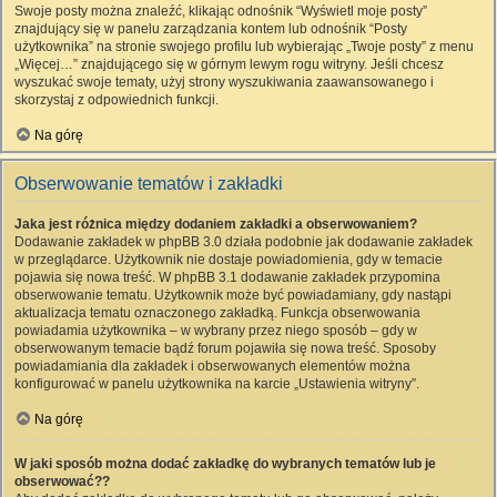
Swoje posty można znaleźć, klikając odnośnik “Wyświetl moje posty”
znajdujący się w panelu zarządzania kontem lub odnośnik “Posty
użytkownika” na stronie swojego profilu lub wybierając „Twoje posty” z menu
„Więcej…” znajdującego się w górnym lewym rogu witryny. Jeśli chcesz
wyszukać swoje tematy, użyj strony wyszukiwania zaawansowanego i
skorzystaj z odpowiednich funkcji.
Na górę
Obserwowanie tematów i zakładki
Jaka jest różnica między dodaniem zakładki a obserwowaniem?
Dodawanie zakładek w phpBB 3.0 działa podobnie jak dodawanie zakładek
w przeglądarce. Użytkownik nie dostaje powiadomienia, gdy w temacie
pojawia się nowa treść. W phpBB 3.1 dodawanie zakładek przypomina
obserwowanie tematu. Użytkownik może być powiadamiany, gdy nastąpi
aktualizacja tematu oznaczonego zakładką. Funkcja obserwowania
powiadamia użytkownika – w wybrany przez niego sposób – gdy w
obserwowanym temacie bądź forum pojawiła się nowa treść. Sposoby
powiadamiania dla zakładek i obserwowanych elementów można
konfigurować w panelu użytkownika na karcie „Ustawienia witryny”.
Na górę
W jaki sposób można dodać zakładkę do wybranych tematów lub je
obserwować??