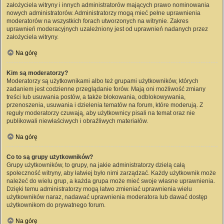
założyciela witryny i innych administratorów mających prawo nominowania
nowych administratorów. Administratorzy mogą mieć pełne uprawnienia
moderatorów na wszystkich forach utworzonych na witrynie. Zakres
uprawnień moderacyjnych uzależniony jest od uprawnień nadanych przez
założyciela witryny.
Na górę
Kim są moderatorzy?
Moderatorzy są użytkownikami albo też grupami użytkowników, których
zadaniem jest codzienne przeglądanie forów. Mają oni możliwość zmiany
treści lub usuwania postów, a także blokowania, odblokowywania,
przenoszenia, usuwania i dzielenia tematów na forum, które moderują. Z
reguły moderatorzy czuwają, aby użytkownicy pisali na temat oraz nie
publikowali niewłaściwych i obraźliwych materiałów.
Na górę
Co to są grupy użytkowników?
Grupy użytkowników, to grupy, na jakie administratorzy dzielą całą
społeczność witryny, aby łatwiej było nimi zarządzać. Każdy użytkownik może
należeć do wielu grup, a każda grupa może mieć swoje własne uprawnienia.
Dzięki temu administratorzy mogą łatwo zmieniać uprawnienia wielu
użytkowników naraz, nadawać uprawnienia moderatora lub dawać dostęp
użytkownikom do prywatnego forum.
Na górę