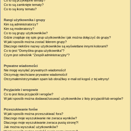
Co to są przyklejone tematy?
Co to są zamknięte tematy?
Co to są ikony tematu?
Rangi użytkownika i grupy
Kim są administratorzy?
Kim są moderatorzy?
Co to są grupy użytkowników?
Gdzie znajduje się spis grup użytkowników i jak można dołączyć do grupy?
W jaki sposób można zostać liderem grupy?
Dlaczego niektóre nazwy użytkowników są wyświetlane innymi kolorami?
Co to jest “Domyślna grupa użytkownika”?
Czym jest odnośnik “Zespół administracyjny”?
Prywatne wiadomości
Nie mogę wysyłać prywatnych wiadomości!
Otrzymuję niechciane prywatne wiadomości!
Otrzymałem/otrzymałam spam lub obraźliwy e-mail od kogoś z tej witryny!
Przyjaciele i wrogowie
Co to jest lista przyjaciół i wrogów?
W jaki sposób można dodawać/usuwać użytkowników z listy przyjaciół lub wrogów?
Przeszukiwanie forów
W jaki sposób można przeszukiwać fora?
Dlaczego moje wyszukiwanie nie zwraca wyników?
Dlaczego moje wyszukiwanie zwraca pustą stronę?!
Jak można wyszukać użytkowników?