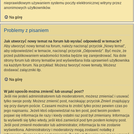
nieprawidłowym używaniem systemu poczty elektronicznej witryny przez
anonimowych użytkowników.
Na górę
Problemy z pisaniem
Jak utworzyć nowy temat na forum lub wysłać odpowiedź w temacie?
Aby utworzyć nowy temat na forum, należy nacisnąć przycisk „Nowy temat”,
aby odpowiedzieć w temacie, nacisnąć przycisk „Odpowiedz”. Być może, że
przed publikowaniem wiadomości trzeba będzie się zarejestrować. Na dole
strony forum lub strony tematów jest wyświetlana lista uprawnień użytkownika
na każdym forum. Na przykład: Możesz tworzyć nowe tematy, Możesz
dodawać załączniki itp.
Na górę
W jaki sposób można zmienić lub usunąć post?
Jeśli nie jesteś administratorem lub moderatorem, możesz zmieniać i usuwać
tylko swoje posty. Możesz zmienić post, naciskając przycisk
Zmień
znajdujący
się przy danym poście. Czasami można to zrobić tylko przez pewien czas po
jego napisaniu. Jeżeli ktoś odpowiedział na ten post, pod twoim postem
pojawi się informacja ile razy i kiedy ostatni raz post był zmieniany. Informacja
ta wyświetli się tylko wtedy, jeśli ktoś zamieścił pod tym postem kolejny post.
Jeśli post zmienił moderator lub administrator, informacja ta nie zostanie
wyświetlona. Administratorzy i moderatorzy mogą zostawić notatkę z