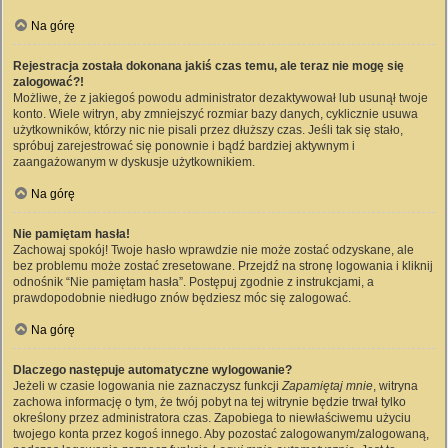
Na górę
Rejestracja została dokonana jakiś czas temu, ale teraz nie mogę się
zalogować?!
Możliwe, że z jakiegoś powodu administrator dezaktywował lub usunął twoje
konto. Wiele witryn, aby zmniejszyć rozmiar bazy danych, cyklicznie usuwa
użytkowników, którzy nic nie pisali przez dłuższy czas. Jeśli tak się stało,
spróbuj zarejestrować się ponownie i bądź bardziej aktywnym i
zaangażowanym w dyskusje użytkownikiem.
Na górę
Nie pamiętam hasła!
Zachowaj spokój! Twoje hasło wprawdzie nie może zostać odzyskane, ale
bez problemu może zostać zresetowane. Przejdź na stronę logowania i kliknij
odnośnik “Nie pamiętam hasła”. Postępuj zgodnie z instrukcjami, a
prawdopodobnie niedługo znów będziesz móc się zalogować.
Na górę
Dlaczego następuje automatyczne wylogowanie?
Jeżeli w czasie logowania nie zaznaczysz funkcji
Zapamiętaj mnie
, witryna
zachowa informację o tym, że twój pobyt na tej witrynie będzie trwał tylko
określony przez administratora czas. Zapobiega to niewłaściwemu użyciu
twojego konta przez kogoś innego. Aby pozostać zalogowanym/zalogowaną,