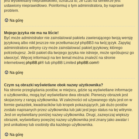
jest wyświetlany nieprawidłowo, oznacza to, że czas na serwerze jest
ustawiony nieprawidłowo. Poinformuj o tym administratora, by naprawił
problem.
Na górę
Mojego języka nie ma na liście!
Być może administrator nie zainstalował pakietu zawierającego twoją wersję
językową albo nikt jeszcze nie przetłumaczył phpBB3 na twój język. Zapytaj
administratora witryny czy może zainstalować pakiet językowy, którego
potrzebujesz. Jeśli pakiet dla twojego języka nie istnieje, może spróbujesz go
utworzyć. Więcej informacji na ten temat można znaleźć na stronie
internetowej
phpBB.pl
® lub phpBB Limited
phpBB.com
®
Na górę
Czym są obrazki wyświetlane obok nazwy użytkownika?
Na stronie przeglądania postów, w miejscu, gdzie są wyświetlane informacje
o użytkowniku, mogą być wyświetlane dwa obrazki. Pierwszy obrazek jest
skojarzony z rangą użytkownika. W zależności od używanego stylu jest on w
formie gwiazdek, kwadracików lub kropek pokazujących, jak dużo postów
zostało napisanych przez użytkownika lub jaki jest jego status na tej witrynie.
Jest on wyświetlany poniżej nazwy użytkownika. Drugi, zazwyczaj większy
obrazek, wyświetlany powyżej nazwy użytkownika jest znany jako awatar i
jest unikatowy lub osobisty dla każdego użytkownika.
Na górę