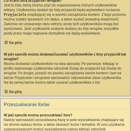
Co to jest lista przyjaciół i wrogów?
Jest to lista, którą można użyć do organizowania różnych użytkowników
witryny. Użytkownicy dodani do listy przyjaciół będą wyświetleni na karcie
Przyjaciele
znajdującej się w panelu zarządzania kontem. Z tego poziomu
można szybko sprawdzić ich status, a także wysłać prywatną wiadomość.
Zależnie od używanego stylu witryny, posty tych użytkowników mogą być
wyróżniane. Jeśli użytkownik zostanie dodany do listy wrogów, wszystkie
posty przez niego napisane domyślnie nie będą wyświetlane.
Na górę
W jaki sposób można dodawać/usuwać użytkowników z listy przyjaciół lub
wrogów?
Można dodawać użytkowników na dwa sposoby. Po pierwsze, klikając w
profilu wybranego użytkownika odnośnik
Dodaj do przyjaciół
lub
Dodaj do
wrogów
. Po drugie, przejść do panelu zarządzania swoim kontem i tam na
karcie
Przyjaciele i wrogowie
wprowadzić odpowiednie dane użytkownika.
Na tej samej karcie można także usuwać użytkowników z list.
Na górę
Przeszukiwanie forów
W jaki sposób można przeszukiwać fora?
Należy wprowadzić poszukiwaną frazę w pole wyszukiwania znajdujące się
na stronie wykazu forów, a także stronach forów i tematów. W celu uzyskania
zaawansowanych funkcji wyszukiwania należy kliknąć odnośnik