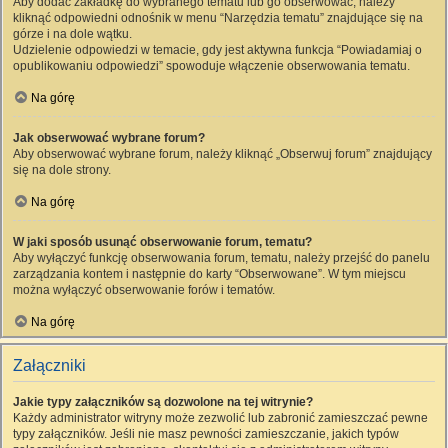
Aby dodać zakładkę do wybranego tematu lub go obserwować, należy
kliknąć odpowiedni odnośnik w menu “Narzędzia tematu” znajdujące się na
górze i na dole wątku.
Udzielenie odpowiedzi w temacie, gdy jest aktywna funkcja “Powiadamiaj o
opublikowaniu odpowiedzi” spowoduje włączenie obserwowania tematu.
Na górę
Jak obserwować wybrane forum?
Aby obserwować wybrane forum, należy kliknąć „Obserwuj forum” znajdujący
się na dole strony.
Na górę
W jaki sposób usunąć obserwowanie forum, tematu?
Aby wyłączyć funkcję obserwowania forum, tematu, należy przejść do panelu
zarządzania kontem i następnie do karty “Obserwowane”. W tym miejscu
można wyłączyć obserwowanie forów i tematów.
Na górę
Załączniki
Jakie typy załączników są dozwolone na tej witrynie?
Każdy administrator witryny może zezwolić lub zabronić zamieszczać pewne
typy załączników. Jeśli nie masz pewności zamieszczanie, jakich typów