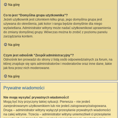
Na górę
Co to jest “Domyślna grupa użytkownika”?
Jeżeli użytkownik jest członkiem kilku grup, jego domyślna grupa jest
używana do określenia, jaki kolor i ranga będzie domyślnie dla niego
wyświetlana. Administrator witryny może nadać użytkownikowi uprawnienia
do zmiany domyślnej grupy. Wówczas można to zrobić z poziomu panelu
zarządzania kontem.
Na górę
Czym jest odnośnik “Zespół administracyjny”?
Odnośnik ten prowadzi do strony z listą osób odpowiedzialnych za forum, na
której znajduje się spis administratorów i moderatorów oraz inne dane, takie
jak fora przez nich moderowane.
Na górę
Prywatne wiadomości
Nie mogę wysyłać prywatnych wiadomości!
Mogą być trzy przyczyny takiej sytuacji. Pierwsza – nie jesteś
zarejestrowanym użytkownikiem lub nie jesteś zalogowany/zalogowana.
Druga – administrator witryny wyłączył przesyłanie prywatnych wiadomości
na całej witrynie. Trzecia – administrator witryny uniemożliwił ci przesyłanie