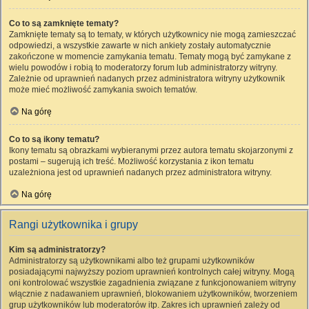
Co to są zamknięte tematy?
Zamknięte tematy są to tematy, w których użytkownicy nie mogą zamieszczać
odpowiedzi, a wszystkie zawarte w nich ankiety zostały automatycznie
zakończone w momencie zamykania tematu. Tematy mogą być zamykane z
wielu powodów i robią to moderatorzy forum lub administratorzy witryny.
Zależnie od uprawnień nadanych przez administratora witryny użytkownik
może mieć możliwość zamykania swoich tematów.
Na górę
Co to są ikony tematu?
Ikony tematu są obrazkami wybieranymi przez autora tematu skojarzonymi z
postami – sugerują ich treść. Możliwość korzystania z ikon tematu
uzależniona jest od uprawnień nadanych przez administratora witryny.
Na górę
Rangi użytkownika i grupy
Kim są administratorzy?
Administratorzy są użytkownikami albo też grupami użytkowników
posiadającymi najwyższy poziom uprawnień kontrolnych całej witryny. Mogą
oni kontrolować wszystkie zagadnienia związane z funkcjonowaniem witryny
włącznie z nadawaniem uprawnień, blokowaniem użytkowników, tworzeniem
grup użytkowników lub moderatorów itp. Zakres ich uprawnień zależy od