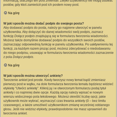
informacją, dlaczego ten post zmieniali. Zwykli użytkownicy nie mogą usuwać
postów, gdy ktoś zamieścił pod ich postem nowy post.
Na górę
W jaki sposób można dodać podpis do swojego posta?
Aby dodawać podpis do posta, należy go najpierw utworzyć w panelu
użytkownika. Aby dołączyć do danej wiadomości swój podpis, zaznacz
funkcję
Dołącz podpis
znajdującą się w formularzu tworzenia wiadomości.
Możesz także domyślnie dodawać podpis do wszystkich swoich postów,
zaznaczając odpowiednią funkcję w panelu użytkownika. Po uaktywnieniu tej
funkcji, za każdym razem pisząc post, możesz zdecydować o niedodawaniu
do niego podpisu, usuwając w formularzu tworzenia wiadomości zaznaczenie
z pola
Dołącz podpis
.
Na górę
W jaki sposób można utworzyć ankietę?
Tworzenie ankiet jest proste. Kiedy tworzysz nowy temat bądź zmieniasz
pierwszy post w wątku, na dole formularza tworzenia tematu będziesz widzieć
etykietę “Utwórz ankietę”. Kliknij ją i w otworzonym formularzu podaj tytuł
ankiety i co najmniej dwie opcje. Każdą opcję należy wpisać w nowym
wierszu widocznego pola tekstowego. Możesz określić liczbę opcji, jakie
użytkownik może wybrać, wyznaczyć czas trwania ankiety (0 – bez limitu
czasowego), a także umożliwić użytkownikom zmianę wcześniej oddanego
głosu. Jeśli nie widzisz etykiety, prawdopodobnie nie masz uprawnień do
tworzenia ankiet.