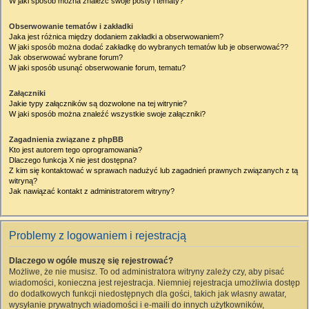
W jaki sposób można znaleźć swoje posty i tematy?
Obserwowanie tematów i zakładki
Jaka jest różnica między dodaniem zakładki a obserwowaniem?
W jaki sposób można dodać zakładkę do wybranych tematów lub je obserwować??
Jak obserwować wybrane forum?
W jaki sposób usunąć obserwowanie forum, tematu?
Załączniki
Jakie typy załączników są dozwolone na tej witrynie?
W jaki sposób można znaleźć wszystkie swoje załączniki?
Zagadnienia związane z phpBB
Kto jest autorem tego oprogramowania?
Dlaczego funkcja X nie jest dostępna?
Z kim się kontaktować w sprawach nadużyć lub zagadnień prawnych związanych z tą
witryną?
Jak nawiązać kontakt z administratorem witryny?
Problemy z logowaniem i rejestracją
Dlaczego w ogóle muszę się rejestrować?
Możliwe, że nie musisz. To od administratora witryny zależy czy, aby pisać
wiadomości, konieczna jest rejestracja. Niemniej rejestracja umożliwia dostęp
do dodatkowych funkcji niedostępnych dla gości, takich jak własny awatar,
wysyłanie prywatnych wiadomości i e-maili do innych użytkowników,