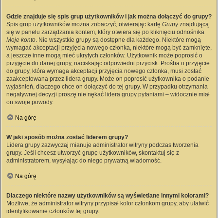
Gdzie znajduje się spis grup użytkowników i jak można dołączyć do grupy?
Spis grup użytkowników można zobaczyć, otwierając kartę
Grupy
znajdującą
się w panelu zarządzania kontem, który otwiera się po kliknięciu odnośnika
Moje konto
. Nie wszystkie grupy są dostępne dla każdego. Niektóre mogą
wymagać akceptacji przyjęcia nowego członka, niektóre mogą być zamknięte,
a jeszcze inne mogą mieć ukrytych członków. Użytkownik może poprosić o
przyjęcie do danej grupy, naciskając odpowiedni przycisk. Prośba o przyjęcie
do grupy, która wymaga akceptacji przyjęcia nowego członka, musi zostać
zaakceptowana przez lidera grupy. Może on poprosić użytkownika o podanie
wyjaśnień, dlaczego chce on dołączyć do tej grupy. W przypadku otrzymania
negatywnej decyzji proszę nie nękać lidera grupy pytaniami – widocznie miał
on swoje powody.
Na górę
W jaki sposób można zostać liderem grupy?
Lidera grupy zazwyczaj mianuje administrator witryny podczas tworzenia
grupy. Jeśli chcesz utworzyć grupę użytkowników, skontaktuj się z
administratorem, wysyłając do niego prywatną wiadomość.
Na górę
Dlaczego niektóre nazwy użytkowników są wyświetlane innymi kolorami?
Możliwe, że administrator witryny przypisał kolor członkom grupy, aby ułatwić
identyfikowanie członków tej grupy.