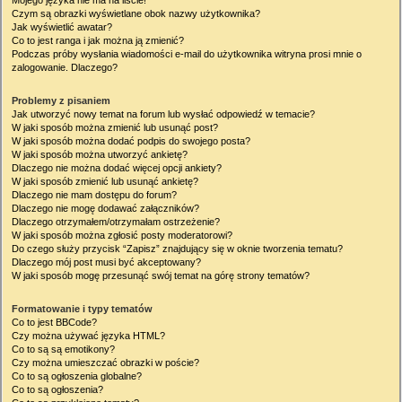
Mojego języka nie ma na liście!
Czym są obrazki wyświetlane obok nazwy użytkownika?
Jak wyświetlić awatar?
Co to jest ranga i jak można ją zmienić?
Podczas próby wysłania wiadomości e-mail do użytkownika witryna prosi mnie o
zalogowanie. Dlaczego?
Problemy z pisaniem
Jak utworzyć nowy temat na forum lub wysłać odpowiedź w temacie?
W jaki sposób można zmienić lub usunąć post?
W jaki sposób można dodać podpis do swojego posta?
W jaki sposób można utworzyć ankietę?
Dlaczego nie można dodać więcej opcji ankiety?
W jaki sposób zmienić lub usunąć ankietę?
Dlaczego nie mam dostępu do forum?
Dlaczego nie mogę dodawać załączników?
Dlaczego otrzymałem/otrzymałam ostrzeżenie?
W jaki sposób można zgłosić posty moderatorowi?
Do czego służy przycisk “Zapisz” znajdujący się w oknie tworzenia tematu?
Dlaczego mój post musi być akceptowany?
W jaki sposób mogę przesunąć swój temat na górę strony tematów?
Formatowanie i typy tematów
Co to jest BBCode?
Czy można używać języka HTML?
Co to są są emotikony?
Czy można umieszczać obrazki w poście?
Co to są ogłoszenia globalne?
Co to są ogłoszenia?