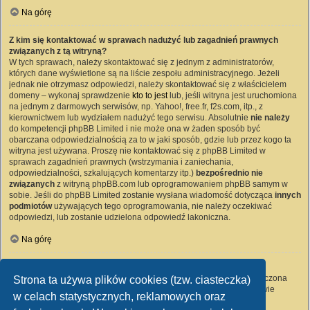
Na górę
Z kim się kontaktować w sprawach nadużyć lub zagadnień prawnych
związanych z tą witryną?
W tych sprawach, należy skontaktować się z jednym z administratorów,
których dane wyświetlone są na liście zespołu administracyjnego. Jeżeli
jednak nie otrzymasz odpowiedzi, należy skontaktować się z właścicielem
domeny – wykonaj sprawdzenie
kto to jest
lub, jeśli witryna jest uruchomiona
na jednym z darmowych serwisów, np. Yahoo!, free.fr, f2s.com, itp., z
kierownictwem lub wydziałem nadużyć tego serwisu. Absolutnie
nie należy
do kompetencji phpBB Limited i nie może ona w żaden sposób być
obarczana odpowiedzialnością za to w jaki sposób, gdzie lub przez kogo ta
witryna jest używana. Proszę nie kontaktować się z phpBB Limited w
sprawach zagadnień prawnych (wstrzymania i zaniechania,
odpowiedzialności, szkalujących komentarzy itp.)
bezpośrednio nie
związanych
z witryną phpBB.com lub oprogramowaniem phpBB samym w
sobie. Jeśli do phpBB Limited zostanie wysłana wiadomość dotycząca
innych
podmiotów
używających tego oprogramowania, nie należy oczekiwać
odpowiedzi, lub zostanie udzielona odpowiedź lakoniczna.
Na górę
Jak nawiązać kontakt z administratorem witryny?
Wszyscy użytkownicy witryny mogą używać – jeśli funkcja ta jest włączona
Strona ta używa plików cookies (tzw. ciasteczka)
przez administratora witryny – formularza „Kontakt z nami”. Członkowie
w celach statystycznych, reklamowych oraz
witryny mogą także używać odnośnika „Zespół administracyjny”.