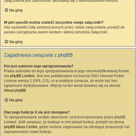
załączników jest zabronione, skontaktuj się z administratorem witryny.
Na górę
W jaki sposób można znaleźć wszystkie swoje załączniki?
Aby wyświetlić listę zamieszczonych przez ciebie załączników, przejdź do
panelu zarządzania swoim kontem i kliknij odnośnik
Załączniki
.
Na górę
Zagadnienia związane z phpBB
Kto jest autorem tego oprogramowania?
Prawa autorskie do tego oprogramowania w jego niezmodyfikowanej formie,
ma
phpBB Limited
. Jest ono publikowane na licencji GNU General Public
License wersja 2 (GPL-2.0), co w praktyce oznacza, że może być bez
ograniczeń dystrybuowane. Więcej na ten temat dowiesz się na stronie
About phpBB
.
Na górę
Dlaczego funkcja X nie jest dostępna?
To oprogramowanie zostało stworzone i jest licencjonowane przez phpBB
Limited. Jeśli uważasz, że brakuje w nim jakiejś funkcji, przejdź na stronę
phpBB Ideas Centre
, gdzie możesz zagłosować na istniejące propozycje lub
zaproponować nowe funkcje.