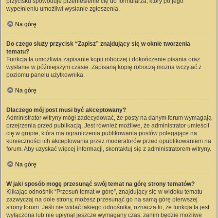
przycisku spowoduje przeniesienie cię do formularza, który po jego
wypełnieniu umożliwi wysłanie zgłoszenia.
Na górę
Do czego służy przycisk “Zapisz” znajdujący się w oknie tworzenia
tematu?
Funkcja ta umożliwia zapisanie kopii roboczej i dokończenie pisania oraz
wysłanie w późniejszym czasie. Zapisaną kopię roboczą można wczytać z
poziomu panelu użytkownika.
Na górę
Dlaczego mój post musi być akceptowany?
Administrator witryny mógł zadecydować, że posty na danym forum wymagają
przejrzenia przed publikacją. Jest również możliwe, że administrator umieścił
cię w grupie, która ma ograniczenia publikowania postów polegające na
konieczności ich akceptowania przez moderatorów przed opublikowaniem na
forum. Aby uzyskać więcej informacji, skontaktuj się z administratorem witryny.
Na górę
W jaki sposób mogę przesunąć swój temat na górę strony tematów?
Klikając odnośnik “Przesuń temat w górę”, znajdujący się w widoku tematu
zazwyczaj na dole strony, możesz przesunąć go na samą górę pierwszej
strony forum. Jeśli nie widać takiego odnośnika, oznacza to, że funkcja ta jest
wyłączona lub nie upłynął jeszcze wymagany czas, zanim będzie możliwe