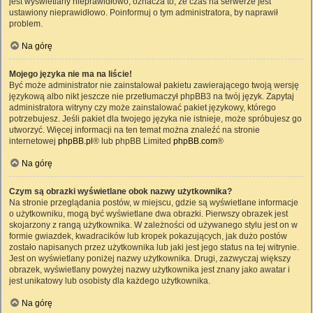
jest wyświetlany nieprawidłowo, oznacza to, że czas na serwerze jest
ustawiony nieprawidłowo. Poinformuj o tym administratora, by naprawił
problem.
Na górę
Mojego języka nie ma na liście!
Być może administrator nie zainstalował pakietu zawierającego twoją wersję
językową albo nikt jeszcze nie przetłumaczył phpBB3 na twój język. Zapytaj
administratora witryny czy może zainstalować pakiet językowy, którego
potrzebujesz. Jeśli pakiet dla twojego języka nie istnieje, może spróbujesz go
utworzyć. Więcej informacji na ten temat można znaleźć na stronie
internetowej
phpBB.pl
® lub phpBB Limited
phpBB.com
®
Na górę
Czym są obrazki wyświetlane obok nazwy użytkownika?
Na stronie przeglądania postów, w miejscu, gdzie są wyświetlane informacje
o użytkowniku, mogą być wyświetlane dwa obrazki. Pierwszy obrazek jest
skojarzony z rangą użytkownika. W zależności od używanego stylu jest on w
formie gwiazdek, kwadracików lub kropek pokazujących, jak dużo postów
zostało napisanych przez użytkownika lub jaki jest jego status na tej witrynie.
Jest on wyświetlany poniżej nazwy użytkownika. Drugi, zazwyczaj większy
obrazek, wyświetlany powyżej nazwy użytkownika jest znany jako awatar i
jest unikatowy lub osobisty dla każdego użytkownika.
Na górę