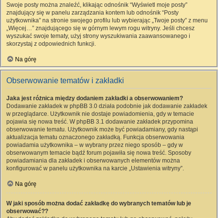
Swoje posty można znaleźć, klikając odnośnik “Wyświetl moje posty”
znajdujący się w panelu zarządzania kontem lub odnośnik “Posty
użytkownika” na stronie swojego profilu lub wybierając „Twoje posty” z menu
„Więcej…” znajdującego się w górnym lewym rogu witryny. Jeśli chcesz
wyszukać swoje tematy, użyj strony wyszukiwania zaawansowanego i
skorzystaj z odpowiednich funkcji.
Na górę
Obserwowanie tematów i zakładki
Jaka jest różnica między dodaniem zakładki a obserwowaniem?
Dodawanie zakładek w phpBB 3.0 działa podobnie jak dodawanie zakładek
w przeglądarce. Użytkownik nie dostaje powiadomienia, gdy w temacie
pojawia się nowa treść. W phpBB 3.1 dodawanie zakładek przypomina
obserwowanie tematu. Użytkownik może być powiadamiany, gdy nastąpi
aktualizacja tematu oznaczonego zakładką. Funkcja obserwowania
powiadamia użytkownika – w wybrany przez niego sposób – gdy w
obserwowanym temacie bądź forum pojawiła się nowa treść. Sposoby
powiadamiania dla zakładek i obserwowanych elementów można
konfigurować w panelu użytkownika na karcie „Ustawienia witryny”.
Na górę
W jaki sposób można dodać zakładkę do wybranych tematów lub je
obserwować??