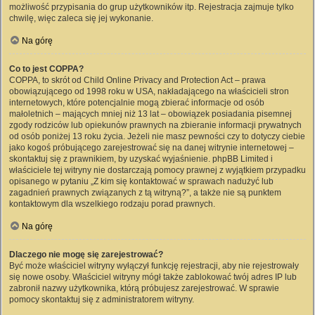
możliwość przypisania do grup użytkowników itp. Rejestracja zajmuje tylko
chwilę, więc zaleca się jej wykonanie.
Na górę
Co to jest COPPA?
COPPA, to skrót od Child Online Privacy and Protection Act – prawa
obowiązującego od 1998 roku w USA, nakładającego na właścicieli stron
internetowych, które potencjalnie mogą zbierać informacje od osób
małoletnich – mających mniej niż 13 lat – obowiązek posiadania pisemnej
zgody rodziców lub opiekunów prawnych na zbieranie informacji prywatnych
od osób poniżej 13 roku życia. Jeżeli nie masz pewności czy to dotyczy ciebie
jako kogoś próbującego zarejestrować się na danej witrynie internetowej –
skontaktuj się z prawnikiem, by uzyskać wyjaśnienie. phpBB Limited i
właściciele tej witryny nie dostarczają pomocy prawnej z wyjątkiem przypadku
opisanego w pytaniu „Z kim się kontaktować w sprawach nadużyć lub
zagadnień prawnych związanych z tą witryną?”, a także nie są punktem
kontaktowym dla wszelkiego rodzaju porad prawnych.
Na górę
Dlaczego nie mogę się zarejestrować?
Być może właściciel witryny wyłączył funkcję rejestracji, aby nie rejestrowały
się nowe osoby. Właściciel witryny mógł także zablokować twój adres IP lub
zabronił nazwy użytkownika, którą próbujesz zarejestrować. W sprawie
pomocy skontaktuj się z administratorem witryny.