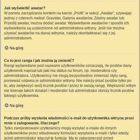
Jak wyświetlić awatar?
W panelu zarządzania kontem na karcie „Profil” w sekcji „Awatar”, używając
jednej z czterech metod: Gravatar, Galeria awatarów, Zdalny awatar lub
Prześlij awatar, można dodać awatar. Wyświetlanie awatarów i sposób ich
wyświetlania są uzależnione od administratora witryny. Jeśli nie można
używać awatarów na danej witrynie, należy skontaktować się z jej
administratorem.
Na górę
Co to jest ranga i jak można ją zmienić?
Rangi wyświetlane pod nazwami użytkowników oznaczają, ile postów dany
użytkownik napisał lub jaki ma status na forum, np. moderatora czy
administratora. Użytkownicy nie mogą bezpośrednio zmieniać stylu rang,
ponieważ ustawia je administrator witryny. Nie należy pisać postów tylko po
to, aby zwiększyć swój licznik postów i przez to swoją rangę. Większość witryn
nie toleruje takich działań i moderator lub administrator obniży licznik postów
takiego użytkownika.
Na górę
Podczas próby wysłania wiadomości e-mail do użytkownika witryna prosi
mnie o zalogowanie. Dlaczego?
Tylko zarejestrowani użytkownicy mogą wysyłać e-maile do innych
użytkowników przez wbudowany formularz wysyłania e-maili i tylko wtedy,
jeżeli administrator włączył tę funkcję. Ma to zabezpieczać przed