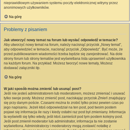
nieprawidłowym używaniem systemu poczty elektronicznej witryny przez
anonimowych użytkowników.
Na górę
Problemy z pisaniem
Jak utworzyć nowy temat na forum lub wysłać odpowiedź w temacie?
Aby utworzyć nowy temat na forum, należy nacisnąć przycisk „Nowy temat”,
aby odpowiedzieć w temacie, nacisnąć przycisk „Odpowiedz”. Być może, że
przed publikowaniem wiadomości trzeba będzie się zarejestrować. Na dole
strony forum lub strony tematów jest wyświetlana lista uprawnień użytkownika
na każdym forum. Na przykład: Możesz tworzyć nowe tematy, Możesz
dodawać załączniki itp.
Na górę
W jaki sposób można zmienić lub usunąć post?
Jeśli nie jesteś administratorem lub moderatorem, możesz zmieniać i usuwać
tylko swoje posty. Możesz zmienić post, naciskając przycisk
Zmień
znajdujący
się przy danym poście. Czasami można to zrobić tylko przez pewien czas po
jego napisaniu. Jeżeli ktoś odpowiedział na ten post, pod twoim postem
pojawi się informacja ile razy i kiedy ostatni raz post był zmieniany. Informacja
ta wyświetli się tylko wtedy, jeśli ktoś zamieścił pod tym postem kolejny post.
Jeśli post zmienił moderator lub administrator, informacja ta nie zostanie
wyświetlona. Administratorzy i moderatorzy mogą zostawić notatkę z