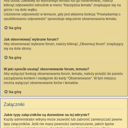
Aby dodać zakładkę do wybranego tematu lub go obserwować, należy
kliknąć odpowiedni odnośnik w menu “Narzędzia tematu” znajdujące się na
górze i na dole wątku.
Udzielenie odpowiedzi w temacie, gdy jest aktywna funkcja “Powiadamiaj o
opublikowaniu odpowiedzi” spowoduje włączenie obserwowania tematu.
Na górę
Jak obserwować wybrane forum?
Aby obserwować wybrane forum, należy kliknąć „Obserwuj forum” znajdujący
się na dole strony.
Na górę
W jaki sposób usunąć obserwowanie forum, tematu?
Aby wyłączyć funkcję obserwowania forum, tematu, należy przejść do panelu
zarządzania kontem i następnie do karty “Obserwowane”. W tym miejscu
można wyłączyć obserwowanie forów i tematów.
Na górę
Załączniki
Jakie typy załączników są dozwolone na tej witrynie?
Każdy administrator witryny może zezwolić lub zabronić zamieszczać pewne
typy załączników. Jeśli nie masz pewności zamieszczanie, jakich typów