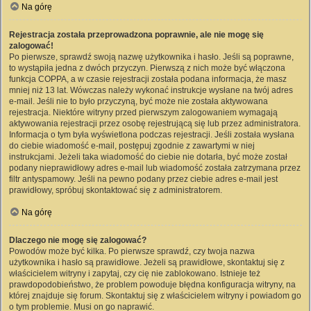
Na górę
Rejestracja została przeprowadzona poprawnie, ale nie mogę się
zalogować!
Po pierwsze, sprawdź swoją nazwę użytkownika i hasło. Jeśli są poprawne,
to wystąpiła jedna z dwóch przyczyn. Pierwszą z nich może być włączona
funkcja COPPA, a w czasie rejestracji została podana informacja, że masz
mniej niż 13 lat. Wówczas należy wykonać instrukcje wysłane na twój adres
e-mail. Jeśli nie to było przyczyną, być może nie została aktywowana
rejestracja. Niektóre witryny przed pierwszym zalogowaniem wymagają
aktywowania rejestracji przez osobę rejestrującą się lub przez administratora.
Informacja o tym była wyświetlona podczas rejestracji. Jeśli została wysłana
do ciebie wiadomość e-mail, postępuj zgodnie z zawartymi w niej
instrukcjami. Jeżeli taka wiadomość do ciebie nie dotarła, być może został
podany nieprawidłowy adres e-mail lub wiadomość została zatrzymana przez
filtr antyspamowy. Jeśli na pewno podany przez ciebie adres e-mail jest
prawidłowy, spróbuj skontaktować się z administratorem.
Na górę
Dlaczego nie mogę się zalogować?
Powodów może być kilka. Po pierwsze sprawdź, czy twoja nazwa
użytkownika i hasło są prawidłowe. Jeżeli są prawidłowe, skontaktuj się z
właścicielem witryny i zapytaj, czy cię nie zablokowano. Istnieje też
prawdopodobieństwo, że problem powoduje błędna konfiguracja witryny, na
której znajduje się forum. Skontaktuj się z właścicielem witryny i powiadom go
o tym problemie. Musi on go naprawić.