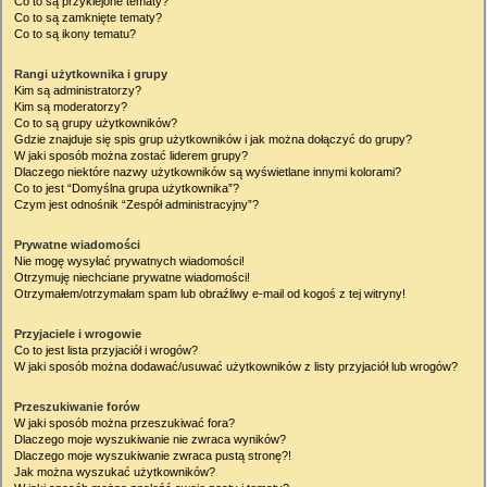
Co to są przyklejone tematy?
Co to są zamknięte tematy?
Co to są ikony tematu?
Rangi użytkownika i grupy
Kim są administratorzy?
Kim są moderatorzy?
Co to są grupy użytkowników?
Gdzie znajduje się spis grup użytkowników i jak można dołączyć do grupy?
W jaki sposób można zostać liderem grupy?
Dlaczego niektóre nazwy użytkowników są wyświetlane innymi kolorami?
Co to jest “Domyślna grupa użytkownika”?
Czym jest odnośnik “Zespół administracyjny”?
Prywatne wiadomości
Nie mogę wysyłać prywatnych wiadomości!
Otrzymuję niechciane prywatne wiadomości!
Otrzymałem/otrzymałam spam lub obraźliwy e-mail od kogoś z tej witryny!
Przyjaciele i wrogowie
Co to jest lista przyjaciół i wrogów?
W jaki sposób można dodawać/usuwać użytkowników z listy przyjaciół lub wrogów?
Przeszukiwanie forów
W jaki sposób można przeszukiwać fora?
Dlaczego moje wyszukiwanie nie zwraca wyników?
Dlaczego moje wyszukiwanie zwraca pustą stronę?!
Jak można wyszukać użytkowników?