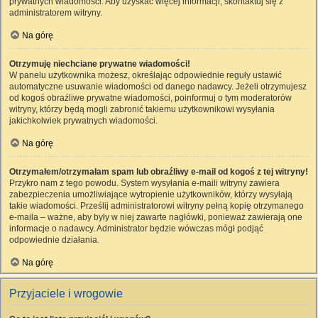
prywatnych wiadomości. Aby uzyskać więcej informacji, skontaktuj się z
administratorem witryny.
Na górę
Otrzymuję niechciane prywatne wiadomości!
W panelu użytkownika możesz, określając odpowiednie reguły ustawić
automatyczne usuwanie wiadomości od danego nadawcy. Jeżeli otrzymujesz
od kogoś obraźliwe prywatne wiadomości, poinformuj o tym moderatorów
witryny, którzy będą mogli zabronić takiemu użytkownikowi wysyłania
jakichkolwiek prywatnych wiadomości.
Na górę
Otrzymałem/otrzymałam spam lub obraźliwy e-mail od kogoś z tej witryny!
Przykro nam z tego powodu. System wysyłania e-maili witryny zawiera
zabezpieczenia umożliwiające wytropienie użytkowników, którzy wysyłają
takie wiadomości. Prześlij administratorowi witryny pełną kopię otrzymanego
e-maila – ważne, aby były w niej zawarte nagłówki, ponieważ zawierają one
informacje o nadawcy. Administrator będzie wówczas mógł podjąć
odpowiednie działania.
Na górę
Przyjaciele i wrogowie