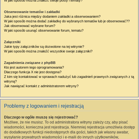
W jaki sposób można znaleźć swoje posty i tematy?
Obserwowanie tematów i zakładki
Jaka jest różnica między dodaniem zakładki a obserwowaniem?
W jaki sposób można dodać zakładkę do wybranych tematów lub je obserwować??
Jak obserwować wybrane forum?
W jaki sposób usunąć obserwowanie forum, tematu?
Załączniki
Jakie typy załączników są dozwolone na tej witrynie?
W jaki sposób można znaleźć wszystkie swoje załączniki?
Zagadnienia związane z phpBB
Kto jest autorem tego oprogramowania?
Dlaczego funkcja X nie jest dostępna?
Z kim się kontaktować w sprawach nadużyć lub zagadnień prawnych związanych z tą
witryną?
Jak nawiązać kontakt z administratorem witryny?
Problemy z logowaniem i rejestracją
Dlaczego w ogóle muszę się rejestrować?
Możliwe, że nie musisz. To od administratora witryny zależy czy, aby pisać
wiadomości, konieczna jest rejestracja. Niemniej rejestracja umożliwia dostęp
do dodatkowych funkcji niedostępnych dla gości, takich jak własny awatar,
wysyłanie prywatnych wiadomości i e-maili do innych użytkowników,