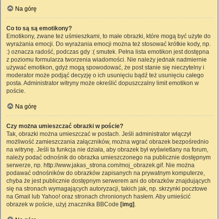
Na górę
Co to są są emotikony?
Emotikony, zwane też uśmieszkami, to małe obrazki, które mogą być użyte do
wyrażania emocji. Do wyrażania emocji można też stosować krótkie kody, np.
:) oznacza radość, podczas gdy :( smutek. Pełna lista emotikon jest dostępna
z poziomu formularza tworzenia wiadomości. Nie należy jednak nadmiernie
używać emotikon, gdyż mogą spowodować, że post stanie się nieczytelny i
moderator może podjąć decyzję o ich usunięciu bądź też usunięciu całego
posta. Administrator witryny może określić dopuszczalny limit emotikon w
poście.
Na górę
Czy można umieszczać obrazki w poście?
Tak, obrazki można umieszczać w postach. Jeśli administrator włączył
możliwość zamieszczania załączników, można wgrać obrazek bezpośrednio
na witrynę. Jeśli ta funkcja nie działa, aby obrazek był wyświetlany na forum,
należy podać odnośnik do obrazka umieszczonego na publicznie dostępnym
serwerze, np. http://www.jakas_strona.com/moj_obrazek.gif. Nie można
podawać odnośników do obrazków zapisanych na prywatnym komputerze,
chyba że jest publicznie dostępnym serwerem ani do obrazków znajdujących
się na stronach wymagających autoryzacji, takich jak, np. skrzynki pocztowe
na Gmail lub Yahoo! oraz stronach chronionych hasłem. Aby umieścić
obrazek w poście, użyj znacznika BBCode
[img]
.