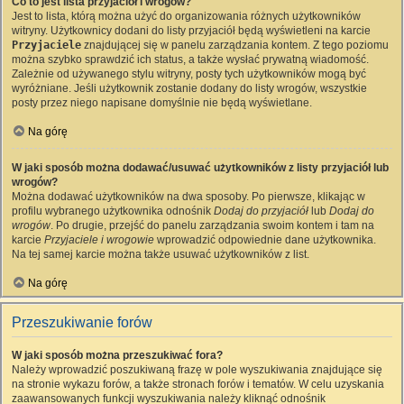
Co to jest lista przyjaciół i wrogów?
Jest to lista, którą można użyć do organizowania różnych użytkowników
witryny. Użytkownicy dodani do listy przyjaciół będą wyświetleni na karcie
Przyjaciele
znajdującej się w panelu zarządzania kontem. Z tego poziomu
można szybko sprawdzić ich status, a także wysłać prywatną wiadomość.
Zależnie od używanego stylu witryny, posty tych użytkowników mogą być
wyróżniane. Jeśli użytkownik zostanie dodany do listy wrogów, wszystkie
posty przez niego napisane domyślnie nie będą wyświetlane.
Na górę
W jaki sposób można dodawać/usuwać użytkowników z listy przyjaciół lub
wrogów?
Można dodawać użytkowników na dwa sposoby. Po pierwsze, klikając w
profilu wybranego użytkownika odnośnik
Dodaj do przyjaciół
lub
Dodaj do
wrogów
. Po drugie, przejść do panelu zarządzania swoim kontem i tam na
karcie
Przyjaciele i wrogowie
wprowadzić odpowiednie dane użytkownika.
Na tej samej karcie można także usuwać użytkowników z list.
Na górę
Przeszukiwanie forów
W jaki sposób można przeszukiwać fora?
Należy wprowadzić poszukiwaną frazę w pole wyszukiwania znajdujące się
na stronie wykazu forów, a także stronach forów i tematów. W celu uzyskania
zaawansowanych funkcji wyszukiwania należy kliknąć odnośnik