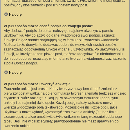
informacją, dlaczego ten post zmieniali. Zwykli użytkownicy nie mogą usuwać
postów, gdy ktoś zamieścił pod ich postem nowy post.
Na górę
W jaki sposób można dodać podpis do swojego posta?
Aby dodawać podpis do posta, należy go najpierw utworzyć w panelu
użytkownika. Aby dołączyć do danej wiadomości swój podpis, zaznacz
funkcję
Dołącz podpis
znajdującą się w formularzu tworzenia wiadomości.
Możesz także domyślnie dodawać podpis do wszystkich swoich postów,
zaznaczając odpowiednią funkcję w panelu użytkownika. Po uaktywnieniu tej
funkcji, za każdym razem pisząc post, możesz zdecydować o niedodawaniu
do niego podpisu, usuwając w formularzu tworzenia wiadomości zaznaczenie
z pola
Dołącz podpis
.
Na górę
W jaki sposób można utworzyć ankietę?
Tworzenie ankiet jest proste. Kiedy tworzysz nowy temat bądź zmieniasz
pierwszy post w wątku, na dole formularza tworzenia tematu będziesz widzieć
etykietę “Utwórz ankietę”. Kliknij ją i w otworzonym formularzu podaj tytuł
ankiety i co najmniej dwie opcje. Każdą opcję należy wpisać w nowym
wierszu widocznego pola tekstowego. Możesz określić liczbę opcji, jakie
użytkownik może wybrać, wyznaczyć czas trwania ankiety (0 – bez limitu
czasowego), a także umożliwić użytkownikom zmianę wcześniej oddanego
głosu. Jeśli nie widzisz etykiety, prawdopodobnie nie masz uprawnień do
tworzenia ankiet.