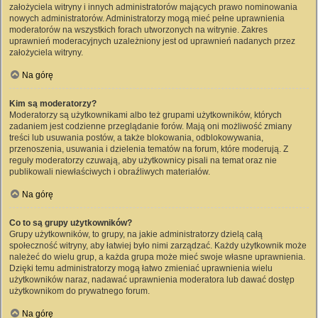
założyciela witryny i innych administratorów mających prawo nominowania
nowych administratorów. Administratorzy mogą mieć pełne uprawnienia
moderatorów na wszystkich forach utworzonych na witrynie. Zakres
uprawnień moderacyjnych uzależniony jest od uprawnień nadanych przez
założyciela witryny.
Na górę
Kim są moderatorzy?
Moderatorzy są użytkownikami albo też grupami użytkowników, których
zadaniem jest codzienne przeglądanie forów. Mają oni możliwość zmiany
treści lub usuwania postów, a także blokowania, odblokowywania,
przenoszenia, usuwania i dzielenia tematów na forum, które moderują. Z
reguły moderatorzy czuwają, aby użytkownicy pisali na temat oraz nie
publikowali niewłaściwych i obraźliwych materiałów.
Na górę
Co to są grupy użytkowników?
Grupy użytkowników, to grupy, na jakie administratorzy dzielą całą
społeczność witryny, aby łatwiej było nimi zarządzać. Każdy użytkownik może
należeć do wielu grup, a każda grupa może mieć swoje własne uprawnienia.
Dzięki temu administratorzy mogą łatwo zmieniać uprawnienia wielu
użytkowników naraz, nadawać uprawnienia moderatora lub dawać dostęp
użytkownikom do prywatnego forum.
Na górę