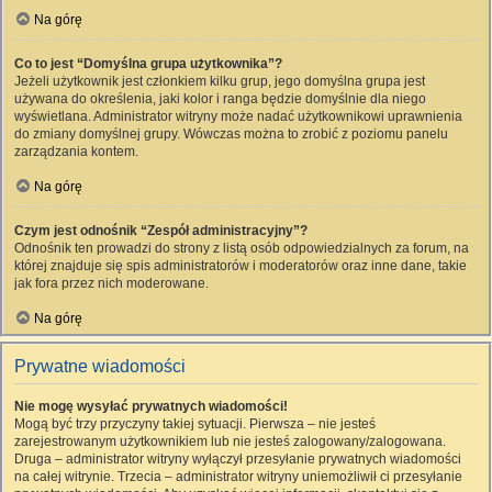
Na górę
Co to jest “Domyślna grupa użytkownika”?
Jeżeli użytkownik jest członkiem kilku grup, jego domyślna grupa jest
używana do określenia, jaki kolor i ranga będzie domyślnie dla niego
wyświetlana. Administrator witryny może nadać użytkownikowi uprawnienia
do zmiany domyślnej grupy. Wówczas można to zrobić z poziomu panelu
zarządzania kontem.
Na górę
Czym jest odnośnik “Zespół administracyjny”?
Odnośnik ten prowadzi do strony z listą osób odpowiedzialnych za forum, na
której znajduje się spis administratorów i moderatorów oraz inne dane, takie
jak fora przez nich moderowane.
Na górę
Prywatne wiadomości
Nie mogę wysyłać prywatnych wiadomości!
Mogą być trzy przyczyny takiej sytuacji. Pierwsza – nie jesteś
zarejestrowanym użytkownikiem lub nie jesteś zalogowany/zalogowana.
Druga – administrator witryny wyłączył przesyłanie prywatnych wiadomości
na całej witrynie. Trzecia – administrator witryny uniemożliwił ci przesyłanie