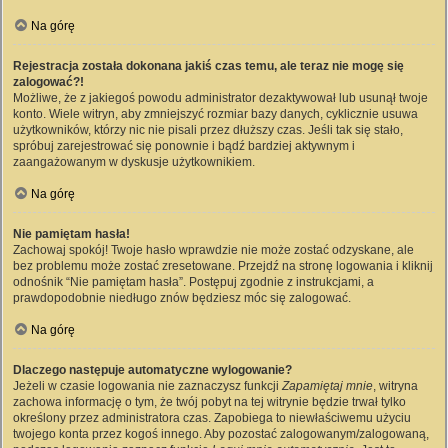
Na górę
Rejestracja została dokonana jakiś czas temu, ale teraz nie mogę się
zalogować?!
Możliwe, że z jakiegoś powodu administrator dezaktywował lub usunął twoje
konto. Wiele witryn, aby zmniejszyć rozmiar bazy danych, cyklicznie usuwa
użytkowników, którzy nic nie pisali przez dłuższy czas. Jeśli tak się stało,
spróbuj zarejestrować się ponownie i bądź bardziej aktywnym i
zaangażowanym w dyskusje użytkownikiem.
Na górę
Nie pamiętam hasła!
Zachowaj spokój! Twoje hasło wprawdzie nie może zostać odzyskane, ale
bez problemu może zostać zresetowane. Przejdź na stronę logowania i kliknij
odnośnik “Nie pamiętam hasła”. Postępuj zgodnie z instrukcjami, a
prawdopodobnie niedługo znów będziesz móc się zalogować.
Na górę
Dlaczego następuje automatyczne wylogowanie?
Jeżeli w czasie logowania nie zaznaczysz funkcji
Zapamiętaj mnie
, witryna
zachowa informację o tym, że twój pobyt na tej witrynie będzie trwał tylko
określony przez administratora czas. Zapobiega to niewłaściwemu użyciu
twojego konta przez kogoś innego. Aby pozostać zalogowanym/zalogowaną,