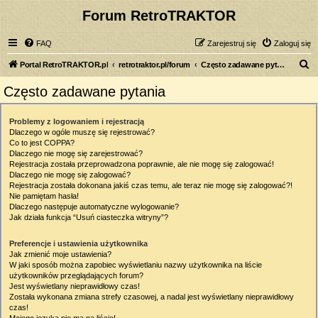
Forum RetroTRAKTOR
FAQ
Zarejestruj się
Zaloguj się
S
Portal RetroTRAKTOR.pl
retrotraktor.pl/forum
Często zadawane pytania
z
Często zadawane pytania
u
k
Problemy z logowaniem i rejestracją
Dlaczego w ogóle muszę się rejestrować?
a
Co to jest COPPA?
j
Dlaczego nie mogę się zarejestrować?
Rejestracja została przeprowadzona poprawnie, ale nie mogę się zalogować!
Dlaczego nie mogę się zalogować?
Rejestracja została dokonana jakiś czas temu, ale teraz nie mogę się zalogować?!
Nie pamiętam hasła!
Dlaczego następuje automatyczne wylogowanie?
Jak działa funkcja “Usuń ciasteczka witryny”?
Preferencje i ustawienia użytkownika
Jak zmienić moje ustawienia?
W jaki sposób można zapobiec wyświetlaniu nazwy użytkownika na liście
użytkowników przeglądających forum?
Jest wyświetlany nieprawidłowy czas!
Została wykonana zmiana strefy czasowej, a nadal jest wyświetlany nieprawidłowy
czas!