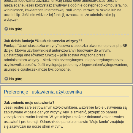
podczas logowania zaznacz funkcję
Loguj mnie automatycznie
. Jest to
niezalecane, jeżeli korzystasz z witryny z ogólnie dostępnego komputera, np.
w bibliotece, kawiarence internetowej, sali komputerowej w szkole lub na
uczelni itp. Jeśli nie widzisz tej funkcji, oznacza to, że administrator ją
wyłączył.
Na górę
Jak działa funkcja “Usuń ciasteczka witryny”?
Funkcja “Usuń ciasteczka witryny” usuwa ciasteczka utworzone przez phpBB
dzięki, którym użytkownik jest autoryzowany i logowany do witryny.
Dostarczają one również funkcję – jeśli została włączona przez
administratora witryny – śledzenia przeczytanych i nieprzeczytanych przez
użytkownika postów. Jeśli występują problemy z logowaniem/wylogowaniem,
usunięcie ciasteczek może być pomocne.
Na górę
Preferencje i ustawienia użytkownika
Jak zmienić moje ustawienia?
Jeżeli jesteś zarejestrowanym użytkownikiem, wszystkie twoje ustawienia są
zapisywane w bazie danych witryny. Aby je zmienić, przejdź do panelu
zarządzania swoim kontem. W tym miejscu możesz dokonać zmian swoich
ustawień i preferencji. Odnośnik do panelu o nazwie “Moje konto” znajduje
się zazwyczaj na górze stron witryny.