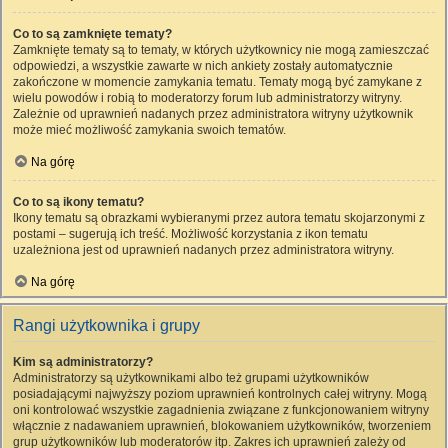
Co to są zamknięte tematy?
Zamknięte tematy są to tematy, w których użytkownicy nie mogą zamieszczać
odpowiedzi, a wszystkie zawarte w nich ankiety zostały automatycznie
zakończone w momencie zamykania tematu. Tematy mogą być zamykane z
wielu powodów i robią to moderatorzy forum lub administratorzy witryny.
Zależnie od uprawnień nadanych przez administratora witryny użytkownik
może mieć możliwość zamykania swoich tematów.
Na górę
Co to są ikony tematu?
Ikony tematu są obrazkami wybieranymi przez autora tematu skojarzonymi z
postami – sugerują ich treść. Możliwość korzystania z ikon tematu
uzależniona jest od uprawnień nadanych przez administratora witryny.
Na górę
Rangi użytkownika i grupy
Kim są administratorzy?
Administratorzy są użytkownikami albo też grupami użytkowników
posiadającymi najwyższy poziom uprawnień kontrolnych całej witryny. Mogą
oni kontrolować wszystkie zagadnienia związane z funkcjonowaniem witryny
włącznie z nadawaniem uprawnień, blokowaniem użytkowników, tworzeniem
grup użytkowników lub moderatorów itp. Zakres ich uprawnień zależy od