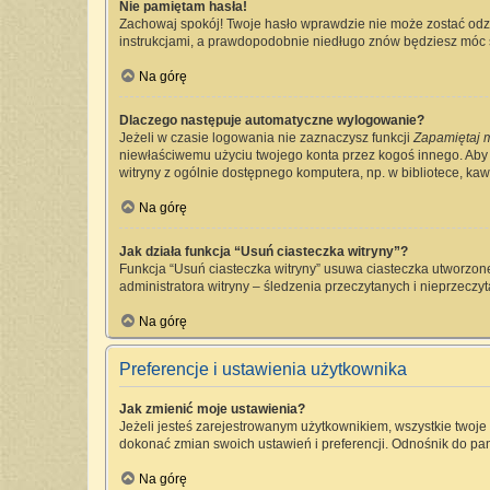
Nie pamiętam hasła!
Zachowaj spokój! Twoje hasło wprawdzie nie może zostać odzy
instrukcjami, a prawdopodobnie niedługo znów będziesz móc 
Na górę
Dlaczego następuje automatyczne wylogowanie?
Jeżeli w czasie logowania nie zaznaczysz funkcji
Zapamiętaj 
niewłaściwemu użyciu twojego konta przez kogoś innego. Ab
witryny z ogólnie dostępnego komputera, np. w bibliotece, kawia
Na górę
Jak działa funkcja “Usuń ciasteczka witryny”?
Funkcja “Usuń ciasteczka witryny” usuwa ciasteczka utworzone
administratora witryny – śledzenia przeczytanych i nieprzec
Na górę
Preferencje i ustawienia użytkownika
Jak zmienić moje ustawienia?
Jeżeli jesteś zarejestrowanym użytkownikiem, wszystkie twoj
dokonać zmian swoich ustawień i preferencji. Odnośnik do pan
Na górę