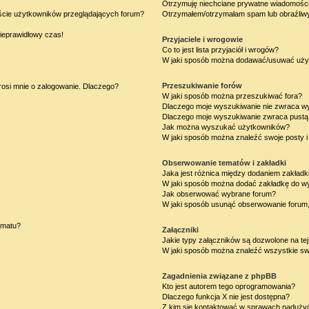
Otrzymuję niechciane prywatne wiadomości
iście użytkowników przeglądających forum?
Otrzymałem/otrzymałam spam lub obraźliwy 
nieprawidłowy czas!
Przyjaciele i wrogowie
Co to jest lista przyjaciół i wrogów?
W jaki sposób można dodawać/usuwać użytk
Przeszukiwanie forów
rosi mnie o zalogowanie. Dlaczego?
W jaki sposób można przeszukiwać fora?
Dlaczego moje wyszukiwanie nie zwraca w
Dlaczego moje wyszukiwanie zwraca pustą 
Jak można wyszukać użytkowników?
W jaki sposób można znaleźć swoje posty i
Obserwowanie tematów i zakładki
Jaka jest różnica między dodaniem zakład
W jaki sposób można dodać zakładkę do w
Jak obserwować wybrane forum?
W jaki sposób usunąć obserwowanie forum
ematu?
Załączniki
Jakie typy załączników są dozwolone na tej
W jaki sposób można znaleźć wszystkie swo
Zagadnienia związane z phpBB
Kto jest autorem tego oprogramowania?
Dlaczego funkcja X nie jest dostępna?
Z kim się kontaktować w sprawach nadużyć