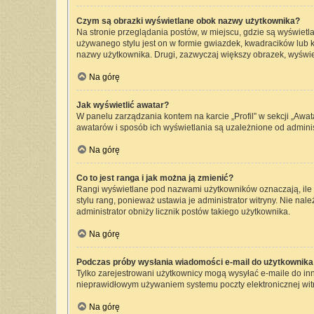
Czym są obrazki wyświetlane obok nazwy użytkownika?
Na stronie przeglądania postów, w miejscu, gdzie są wyświetl
używanego stylu jest on w formie gwiazdek, kwadracików lub kr
nazwy użytkownika. Drugi, zazwyczaj większy obrazek, wyświet
Na górę
Jak wyświetlić awatar?
W panelu zarządzania kontem na karcie „Profil” w sekcji „Awat
awatarów i sposób ich wyświetlania są uzależnione od administ
Na górę
Co to jest ranga i jak można ją zmienić?
Rangi wyświetlane pod nazwami użytkowników oznaczają, ile p
stylu rang, ponieważ ustawia je administrator witryny. Nie nale
administrator obniży licznik postów takiego użytkownika.
Na górę
Podczas próby wysłania wiadomości e-mail do użytkownika 
Tylko zarejestrowani użytkownicy mogą wysyłać e-maile do inny
nieprawidłowym używaniem systemu poczty elektronicznej wi
Na górę