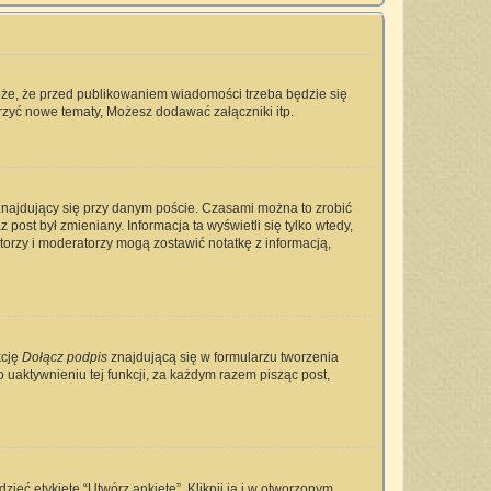
oże, że przed publikowaniem wiadomości trzeba będzie się
rzyć nowe tematy, Możesz dodawać załączniki itp.
najdujący się przy danym poście. Czasami można to zrobić
 post był zmieniany. Informacja ta wyświetli się tylko wtedy,
ratorzy i moderatorzy mogą zostawić notatkę z informacją,
kcję
Dołącz podpis
znajdującą się w formularzu tworzenia
aktywnieniu tej funkcji, za każdym razem pisząc post,
ieć etykietę “Utwórz ankietę”. Kliknij ją i w otworzonym