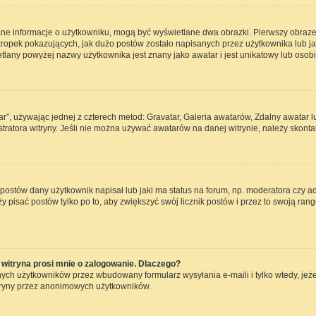
ane informacje o użytkowniku, mogą być wyświetlane dwa obrazki. Pierwszy obraze
opek pokazujących, jak dużo postów zostało napisanych przez użytkownika lub jaki j
lany powyżej nazwy użytkownika jest znany jako awatar i jest unikatowy lub osob
ar”, używając jednej z czterech metod: Gravatar, Galeria awatarów, Zdalny awatar 
ratora witryny. Jeśli nie można używać awatarów na danej witrynie, należy skontak
ostów dany użytkownik napisał lub jaki ma status na forum, np. moderatora czy a
ży pisać postów tylko po to, aby zwiększyć swój licznik postów i przez to swoją rang
witryna prosi mnie o zalogowanie. Dlaczego?
ch użytkowników przez wbudowany formularz wysyłania e-maili i tylko wtedy, jeżel
tryny przez anonimowych użytkowników.