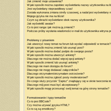
Jak zmienić moje ustawienia?
W jaki sposób można zapobiec wyświetlaniu nazwy użytkownika na l
Jest wyświetlany nieprawidłowy czas!
Została wykonana zmiana strefy czasowej, a nadal jest wyświetlany 
Mojego języka nie ma na liście!
Czym są obrazki wyświetlane obok nazwy użytkownika?
Jak wyświetlić awatar?
Co to jest ranga i jak można ją zmienić?
Podczas próby wysłania wiadomości e-mail do użytkownika witryna p
Problemy z pisaniem
Jak utworzyć nowy temat na forum lub wysłać odpowiedź w temacie?
W jaki sposób można zmienić lub usunąć post?
W jaki sposób można dodać podpis do swojego posta?
W jaki sposób można utworzyć ankietę?
Dlaczego nie można dodać więcej opcji ankiety?
W jaki sposób zmienić lub usunąć ankietę?
Dlaczego nie mam dostępu do forum?
Dlaczego nie mogę dodawać załączników?
Dlaczego otrzymałem/otrzymałam ostrzeżenie?
W jaki sposób można zgłosić posty moderatorowi?
Do czego służy przycisk “Zapisz” znajdujący się w oknie tworzenia t
Dlaczego mój post musi być akceptowany?
W jaki sposób mogę przesunąć swój temat na górę strony tematów?
Formatowanie i typy tematów
Co to jest BBCode?
Czy można używać języka HTML?
Co to są są emotikony?