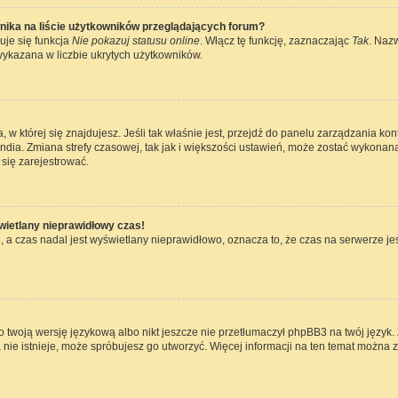
nika na liście użytkowników przeglądających forum?
uje się funkcja
Nie pokazuj statusu online
. Włącz tę funkcję, zaznaczając
Tak
. Naz
wykazana w liczbie ukrytych użytkowników.
ta, w której się znajdujesz. Jeśli tak właśnie jest, przejdź do panelu zarządzania k
dia. Zmiana strefy czasowej, tak jak i większości ustawień, może zostać wykonana
się zarejestrować.
wietlany nieprawidłowy czas!
 a czas nadal jest wyświetlany nieprawidłowo, oznacza to, że czas na serwerze jes
 twoją wersję językową albo nikt jeszcze nie przetłumaczył phpBB3 na twój język. 
a nie istnieje, może spróbujesz go utworzyć. Więcej informacji na ten temat można 