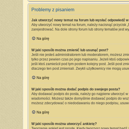
Problemy z pisaniem
Jak utworzyć nowy temat na forum lub wysłać odpowiedź w
Aby utworzyć nowy temat na forum, należy nacisnąć przycisk 
zarejestrować. Na dole strony forum lub strony tematów jest 
Na górę
W jaki sposób można zmienić lub usunąć post?
Jeśli nie jesteś administratorem lub moderatorem, możesz zmi
tylko przez pewien czas po jego napisaniu. Jeżeli ktoś odpowied
jeśli ktoś zamieścił pod tym postem kolejny post. Jeśli post zm
dlaczego ten post zmieniali. Zwykli użytkownicy nie mogą usu
Na górę
W jaki sposób można dodać podpis do swojego posta?
Aby dodawać podpis do posta, należy go najpierw utworzyć w
wiadomości. Możesz także domyślnie dodawać podpis do wszyst
możesz zdecydować o niedodawaniu do niego podpisu, usuwa
Na górę
W jaki sposób można utworzyć ankietę?
Tworzenie ankiet jest proste. Kiedy tworzysz nowy temat bądź 