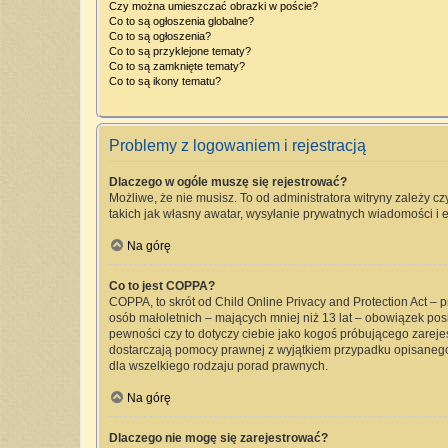
Czy można umieszczać obrazki w poście?
Co to są ogłoszenia globalne?
Co to są ogłoszenia?
Co to są przyklejone tematy?
Co to są zamknięte tematy?
Co to są ikony tematu?
Problemy z logowaniem i rejestracją
Dlaczego w ogóle muszę się rejestrować?
Możliwe, że nie musisz. To od administratora witryny zależy cz
takich jak własny awatar, wysyłanie prywatnych wiadomości i e
Na górę
Co to jest COPPA?
COPPA, to skrót od Child Online Privacy and Protection Act –
osób małoletnich – mających mniej niż 13 lat – obowiązek pos
pewności czy to dotyczy ciebie jako kogoś próbującego zarejest
dostarczają pomocy prawnej z wyjątkiem przypadku opisanego
dla wszelkiego rodzaju porad prawnych.
Na górę
Dlaczego nie mogę się zarejestrować?