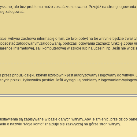
skane, ale bez problemu może zostać zresetowane. Przejdź na stronę logowania i 
się zalogować.
mnie
, witryna zachowa informację o tym, że twój pobyt na tej witrynie będzie trwał 
y pozostać zalogowanym/zalogowaną, podczas logowania zaznacz funkcję
Loguj m
rence internetowej, sali komputerowej w szkole lub na uczelni itp. Jeśli nie widzisz 
 przez phpBB dzięki, którym użytkownik jest autoryzowany i logowany do witryny. D
zytanych przez użytkownika postów. Jeśli występują problemy z logowaniem/wylog
e ustawienia są zapisywane w bazie danych witryny. Aby je zmienić, przejdź do p
elu o nazwie “Moje konto” znajduje się zazwyczaj na górze stron witryny.