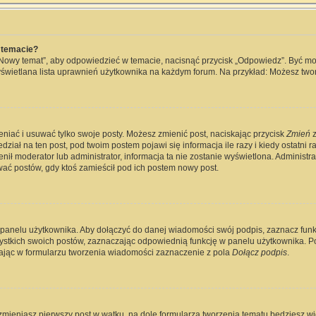
 temacie?
„Nowy temat”, aby odpowiedzieć w temacie, nacisnąć przycisk „Odpowiedz”. Być m
wyświetlana lista uprawnień użytkownika na każdym forum. Na przykład: Możesz two
eniać i usuwać tylko swoje posty. Możesz zmienić post, naciskając przycisk
Zmień
z
ział na ten post, pod twoim postem pojawi się informacja ile razy i kiedy ostatni raz
ienił moderator lub administrator, informacja ta nie zostanie wyświetlona. Administ
wać postów, gdy ktoś zamieścił pod ich postem nowy post.
 panelu użytkownika. Aby dołączyć do danej wiadomości swój podpis, zaznacz fun
kich swoich postów, zaznaczając odpowiednią funkcję w panelu użytkownika. Po u
jąc w formularzu tworzenia wiadomości zaznaczenie z pola
Dołącz podpis
.
zmieniasz pierwszy post w wątku, na dole formularza tworzenia tematu będziesz widz