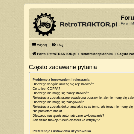
For
Forum Mi
Więcej…
FAQ
Portal RetroTRAKTOR.pl
retrotraktor.pl/forum
Często za
Często zadawane pytania
Problemy z logowaniem i rejestracją
Dlaczego w ogóle muszę się rejestrować?
Co to jest COPPA?
Dlaczego nie mogę się zarejestrować?
Rejestracja została przeprowadzona poprawnie, ale nie mogę się zal
Dlaczego nie mogę się zalogować?
Rejestracja została dokonana jakiś czas temu, ale teraz nie mogę si
Nie pamiętam hasła!
Dlaczego następuje automatyczne wylogowanie?
Jak działa funkcja “Usuń ciasteczka witryny”?
Preferencje i ustawienia użytkownika