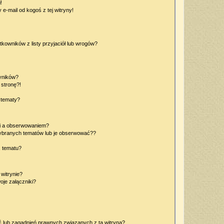
!
e-mail od kogoś z tej witryny!
owników z listy przyjaciół lub wrogów?
yników?
stronę?!
 tematy?
ki a obserwowaniem?
ybranych tematów lub je obserwować??
, tematu?
 witrynie?
je załączniki?
 lub zagadnień prawnych związanych z tą witryną?