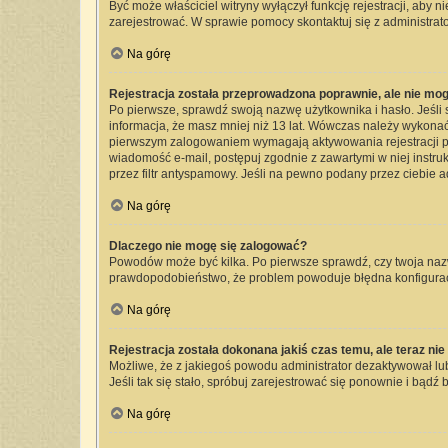
Być może właściciel witryny wyłączył funkcję rejestracji, aby 
zarejestrować. W sprawie pomocy skontaktuj się z administrato
Na górę
Rejestracja została przeprowadzona poprawnie, ale nie mog
Po pierwsze, sprawdź swoją nazwę użytkownika i hasło. Jeśli 
informacja, że masz mniej niż 13 lat. Wówczas należy wykonać 
pierwszym zalogowaniem wymagają aktywowania rejestracji przez
wiadomość e-mail, postępuj zgodnie z zawartymi w niej instru
przez filtr antyspamowy. Jeśli na pewno podany przez ciebie a
Na górę
Dlaczego nie mogę się zalogować?
Powodów może być kilka. Po pierwsze sprawdź, czy twoja nazwa 
prawdopodobieństwo, że problem powoduje błędna konfiguracja 
Na górę
Rejestracja została dokonana jakiś czas temu, ale teraz ni
Możliwe, że z jakiegoś powodu administrator dezaktywował lub 
Jeśli tak się stało, spróbuj zarejestrować się ponownie i bą
Na górę