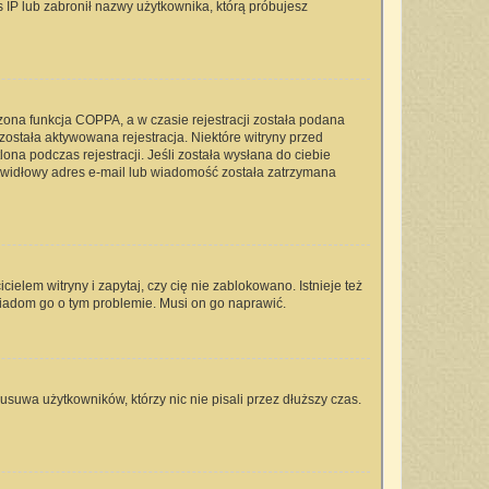
s IP lub zabronił nazwy użytkownika, którą próbujesz
zona funkcja COPPA, a w czasie rejestracji została podana
 została aktywowana rejestracja. Niektóre witryny przed
na podczas rejestracji. Jeśli została wysłana do ciebie
rawidłowy adres e-mail lub wiadomość została zatrzymana
elem witryny i zapytaj, czy cię nie zablokowano. Istnieje też
wiadom go o tym problemie. Musi on go naprawić.
usuwa użytkowników, którzy nic nie pisali przez dłuższy czas.