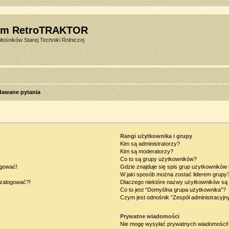
um RetroTRAKTOR
łośników Starej Techniki Rolniczej
dawane pytania
Rangi użytkownika i grupy
Kim są administratorzy?
Kim są moderatorzy?
Co to są grupy użytkowników?
ogować!
Gdzie znajduje się spis grup użytkowników
W jaki sposób można zostać liderem grupy
ę zalogować?!
Dlaczego niektóre nazwy użytkowników są 
Co to jest “Domyślna grupa użytkownika”?
Czym jest odnośnik “Zespół administracyjn
Prywatne wiadomości
Nie mogę wysyłać prywatnych wiadomości!