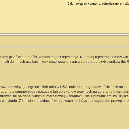
Jak nawiązać kontakt z administratorem wi
y, aby pisać wiadomości, konieczna jest rejestracja. Niemniej rejestracja umożliwi
-maili do innych użytkowników, możliwość przypisania do grup użytkowników itp. Re
 prawa obowiązującego od 1998 roku w USA, nakładającego na właścicieli stron int
iadania pisemnej zgody rodziców lub opiekunów prawnych na zbieranie informacji 
rować się na danej witrynie internetowej – skontaktuj się z prawnikiem, by uzyskać
 w pytaniu „Z kim się kontaktować w sprawach nadużyć lub zagadnień prawnych zw