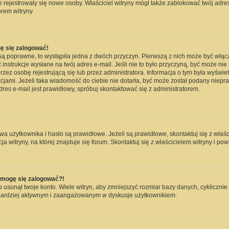
nie rejestrowały się nowe osoby. Właściciel witryny mógł także zablokować twój adre
rem witryny.
ę się zalogować!
są poprawne, to wystąpiła jedna z dwóch przyczyn. Pierwszą z nich może być włąc
instrukcje wysłane na twój adres e-mail. Jeśli nie to było przyczyną, być może nie
 osobę rejestrującą się lub przez administratora. Informacja o tym była wyświetlo
kcjami. Jeżeli taka wiadomość do ciebie nie dotarła, być może został podany niep
dres e-mail jest prawidłowy, spróbuj skontaktować się z administratorem.
użytkownika i hasło są prawidłowe. Jeżeli są prawidłowe, skontaktuj się z właścici
witryny, na której znajduje się forum. Skontaktuj się z właścicielem witryny i po
e mogę się zalogować?!
usunął twoje konto. Wiele witryn, aby zmniejszyć rozmiar bazy danych, cyklicznie 
dź bardziej aktywnym i zaangażowanym w dyskusje użytkownikiem.