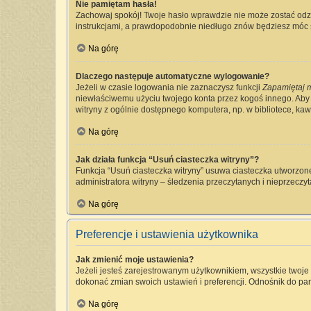
Nie pamiętam hasła!
Zachowaj spokój! Twoje hasło wprawdzie nie może zostać odzy
instrukcjami, a prawdopodobnie niedługo znów będziesz móc 
Na górę
Dlaczego następuje automatyczne wylogowanie?
Jeżeli w czasie logowania nie zaznaczysz funkcji
Zapamiętaj 
niewłaściwemu użyciu twojego konta przez kogoś innego. Ab
witryny z ogólnie dostępnego komputera, np. w bibliotece, kawia
Na górę
Jak działa funkcja “Usuń ciasteczka witryny”?
Funkcja “Usuń ciasteczka witryny” usuwa ciasteczka utworzone
administratora witryny – śledzenia przeczytanych i nieprzec
Na górę
Preferencje i ustawienia użytkownika
Jak zmienić moje ustawienia?
Jeżeli jesteś zarejestrowanym użytkownikiem, wszystkie twoj
dokonać zmian swoich ustawień i preferencji. Odnośnik do pan
Na górę