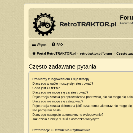
For
Forum Mi
Więcej…
FAQ
Portal RetroTRAKTOR.pl
retrotraktor.pl/forum
Często za
Często zadawane pytania
Problemy z logowaniem i rejestracją
Dlaczego w ogóle muszę się rejestrować?
Co to jest COPPA?
Dlaczego nie mogę się zarejestrować?
Rejestracja została przeprowadzona poprawnie, ale nie mogę się zal
Dlaczego nie mogę się zalogować?
Rejestracja została dokonana jakiś czas temu, ale teraz nie mogę si
Nie pamiętam hasła!
Dlaczego następuje automatyczne wylogowanie?
Jak działa funkcja “Usuń ciasteczka witryny”?
Preferencje i ustawienia użytkownika