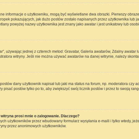
ane informacje o użytkowniku, mogą być wyświetlane dwa obrazki. Pierwszy obraze
opek pokazujących, jak dużo postów zostało napisanych przez użytkownika lub jaki j
lany powyżej nazwy użytkownika jest znany jako awatar i jest unikatowy lub osob
ar”, używając jednej z czterech metod: Gravatar, Galeria awatarów, Zdalny awatar 
ratora witryny. Jeśli nie można używać awatarów na danej witrynie, należy skontak
ostów dany użytkownik napisał lub jaki ma status na forum, np. moderatora czy a
ży pisać postów tylko po to, aby zwiększyć swój licznik postów i przez to swoją rang
witryna prosi mnie o zalogowanie. Dlaczego?
ch użytkowników przez wbudowany formularz wysyłania e-maili i tylko wtedy, jeżel
tryny przez anonimowych użytkowników.