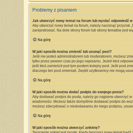
Problemy z pisaniem
Jak utworzyć nowy temat na forum lub wysłać odpowiedź w
Aby utworzyć nowy temat na forum, należy nacisnąć przycisk 
zarejestrować. Na dole strony forum lub strony tematów jest 
Na górę
W jaki sposób można zmienić lub usunąć post?
Jeśli nie jesteś administratorem lub moderatorem, możesz zmi
tylko przez pewien czas po jego napisaniu. Jeżeli ktoś odpowied
jeśli ktoś zamieścił pod tym postem kolejny post. Jeśli post zm
dlaczego ten post zmieniali. Zwykli użytkownicy nie mogą usu
Na górę
W jaki sposób można dodać podpis do swojego posta?
Aby dodawać podpis do posta, należy go najpierw utworzyć w
wiadomości. Możesz także domyślnie dodawać podpis do wszyst
możesz zdecydować o niedodawaniu do niego podpisu, usuwa
Na górę
W jaki sposób można utworzyć ankietę?
Tworzenie ankiet jest proste. Kiedy tworzysz nowy temat bądź 