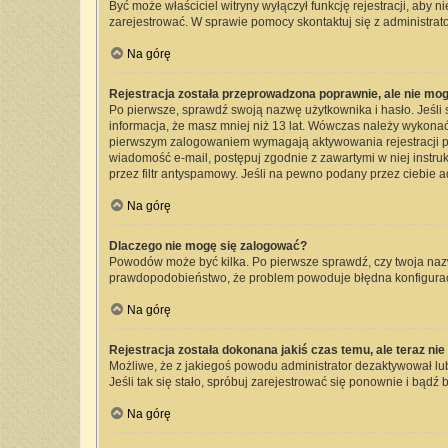
Być może właściciel witryny wyłączył funkcję rejestracji, aby 
zarejestrować. W sprawie pomocy skontaktuj się z administrato
Na górę
Rejestracja została przeprowadzona poprawnie, ale nie mog
Po pierwsze, sprawdź swoją nazwę użytkownika i hasło. Jeśli 
informacja, że masz mniej niż 13 lat. Wówczas należy wykonać 
pierwszym zalogowaniem wymagają aktywowania rejestracji przez
wiadomość e-mail, postępuj zgodnie z zawartymi w niej instru
przez filtr antyspamowy. Jeśli na pewno podany przez ciebie a
Na górę
Dlaczego nie mogę się zalogować?
Powodów może być kilka. Po pierwsze sprawdź, czy twoja nazwa 
prawdopodobieństwo, że problem powoduje błędna konfiguracja 
Na górę
Rejestracja została dokonana jakiś czas temu, ale teraz ni
Możliwe, że z jakiegoś powodu administrator dezaktywował lub 
Jeśli tak się stało, spróbuj zarejestrować się ponownie i bą
Na górę