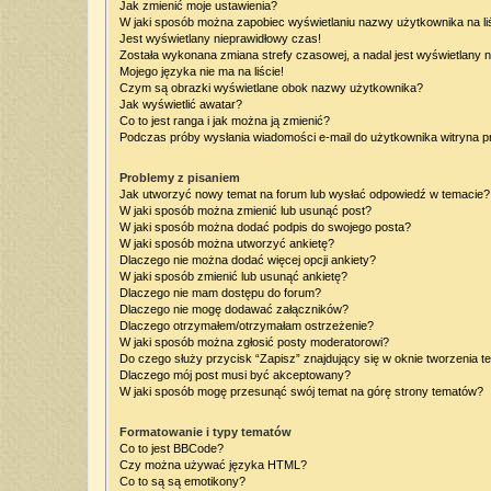
Jak zmienić moje ustawienia?
W jaki sposób można zapobiec wyświetlaniu nazwy użytkownika na l
Jest wyświetlany nieprawidłowy czas!
Została wykonana zmiana strefy czasowej, a nadal jest wyświetlany 
Mojego języka nie ma na liście!
Czym są obrazki wyświetlane obok nazwy użytkownika?
Jak wyświetlić awatar?
Co to jest ranga i jak można ją zmienić?
Podczas próby wysłania wiadomości e-mail do użytkownika witryna p
Problemy z pisaniem
Jak utworzyć nowy temat na forum lub wysłać odpowiedź w temacie?
W jaki sposób można zmienić lub usunąć post?
W jaki sposób można dodać podpis do swojego posta?
W jaki sposób można utworzyć ankietę?
Dlaczego nie można dodać więcej opcji ankiety?
W jaki sposób zmienić lub usunąć ankietę?
Dlaczego nie mam dostępu do forum?
Dlaczego nie mogę dodawać załączników?
Dlaczego otrzymałem/otrzymałam ostrzeżenie?
W jaki sposób można zgłosić posty moderatorowi?
Do czego służy przycisk “Zapisz” znajdujący się w oknie tworzenia t
Dlaczego mój post musi być akceptowany?
W jaki sposób mogę przesunąć swój temat na górę strony tematów?
Formatowanie i typy tematów
Co to jest BBCode?
Czy można używać języka HTML?
Co to są są emotikony?