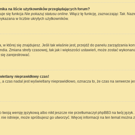
nika na liście użytkowników przeglądających forum?
uje się funkcja
Nie pokazuj statusu online
. Włącz tę funkcję, zaznaczając
Tak
. Naz
wykazana w liczbie ukrytych użytkowników.
ta, w której się znajdujesz. Jeśli tak właśnie jest, przejdź do panelu zarządzania k
dia. Zmiana strefy czasowej, tak jak i większości ustawień, może zostać wykonana
się zarejestrować.
wietlany nieprawidłowy czas!
 a czas nadal jest wyświetlany nieprawidłowo, oznacza to, że czas na serwerze jes
 twoją wersję językową albo nikt jeszcze nie przetłumaczył phpBB3 na twój język. 
a nie istnieje, może spróbujesz go utworzyć. Więcej informacji na ten temat można 