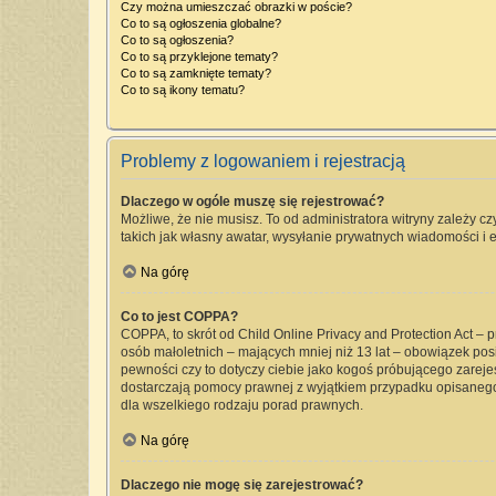
Czy można umieszczać obrazki w poście?
Co to są ogłoszenia globalne?
Co to są ogłoszenia?
Co to są przyklejone tematy?
Co to są zamknięte tematy?
Co to są ikony tematu?
Problemy z logowaniem i rejestracją
Dlaczego w ogóle muszę się rejestrować?
Możliwe, że nie musisz. To od administratora witryny zależy cz
takich jak własny awatar, wysyłanie prywatnych wiadomości i e
Na górę
Co to jest COPPA?
COPPA, to skrót od Child Online Privacy and Protection Act –
osób małoletnich – mających mniej niż 13 lat – obowiązek pos
pewności czy to dotyczy ciebie jako kogoś próbującego zarejest
dostarczają pomocy prawnej z wyjątkiem przypadku opisanego
dla wszelkiego rodzaju porad prawnych.
Na górę
Dlaczego nie mogę się zarejestrować?