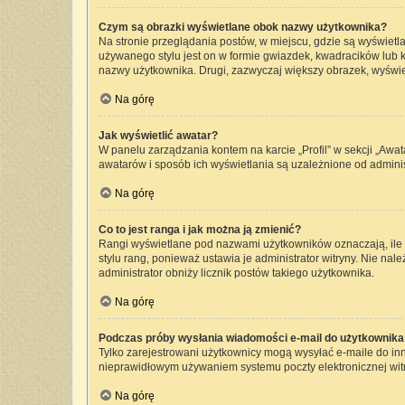
Czym są obrazki wyświetlane obok nazwy użytkownika?
Na stronie przeglądania postów, w miejscu, gdzie są wyświetl
używanego stylu jest on w formie gwiazdek, kwadracików lub kr
nazwy użytkownika. Drugi, zazwyczaj większy obrazek, wyświet
Na górę
Jak wyświetlić awatar?
W panelu zarządzania kontem na karcie „Profil” w sekcji „Awat
awatarów i sposób ich wyświetlania są uzależnione od administ
Na górę
Co to jest ranga i jak można ją zmienić?
Rangi wyświetlane pod nazwami użytkowników oznaczają, ile p
stylu rang, ponieważ ustawia je administrator witryny. Nie nale
administrator obniży licznik postów takiego użytkownika.
Na górę
Podczas próby wysłania wiadomości e-mail do użytkownika 
Tylko zarejestrowani użytkownicy mogą wysyłać e-maile do inny
nieprawidłowym używaniem systemu poczty elektronicznej wi
Na górę