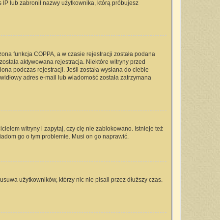
s IP lub zabronił nazwy użytkownika, którą próbujesz
zona funkcja COPPA, a w czasie rejestracji została podana
 została aktywowana rejestracja. Niektóre witryny przed
na podczas rejestracji. Jeśli została wysłana do ciebie
rawidłowy adres e-mail lub wiadomość została zatrzymana
elem witryny i zapytaj, czy cię nie zablokowano. Istnieje też
wiadom go o tym problemie. Musi on go naprawić.
usuwa użytkowników, którzy nic nie pisali przez dłuższy czas.