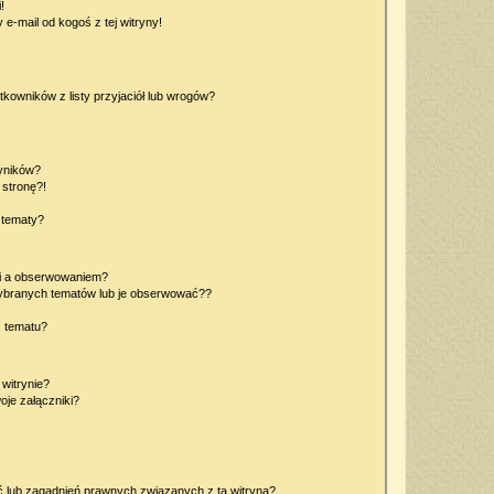
!
e-mail od kogoś z tej witryny!
owników z listy przyjaciół lub wrogów?
yników?
stronę?!
 tematy?
ki a obserwowaniem?
ybranych tematów lub je obserwować??
, tematu?
 witrynie?
je załączniki?
 lub zagadnień prawnych związanych z tą witryną?