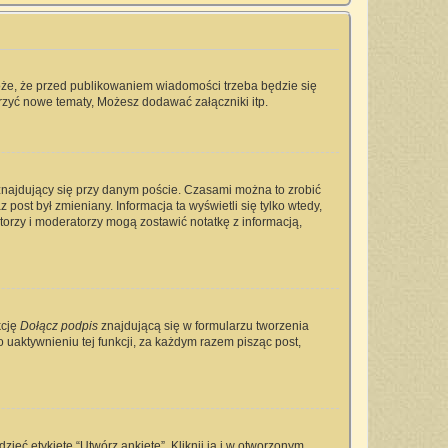
oże, że przed publikowaniem wiadomości trzeba będzie się
rzyć nowe tematy, Możesz dodawać załączniki itp.
najdujący się przy danym poście. Czasami można to zrobić
 post był zmieniany. Informacja ta wyświetli się tylko wtedy,
ratorzy i moderatorzy mogą zostawić notatkę z informacją,
kcję
Dołącz podpis
znajdującą się w formularzu tworzenia
aktywnieniu tej funkcji, za każdym razem pisząc post,
ieć etykietę “Utwórz ankietę”. Kliknij ją i w otworzonym