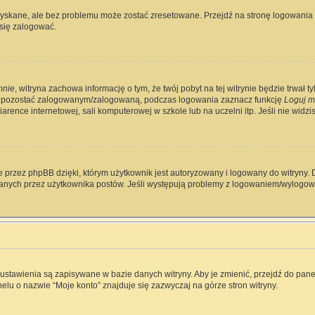
skane, ale bez problemu może zostać zresetowane. Przejdź na stronę logowania i 
się zalogować.
mnie
, witryna zachowa informację o tym, że twój pobyt na tej witrynie będzie trwał 
y pozostać zalogowanym/zalogowaną, podczas logowania zaznacz funkcję
Loguj m
rence internetowej, sali komputerowej w szkole lub na uczelni itp. Jeśli nie widzisz 
 przez phpBB dzięki, którym użytkownik jest autoryzowany i logowany do witryny. D
zytanych przez użytkownika postów. Jeśli występują problemy z logowaniem/wylog
e ustawienia są zapisywane w bazie danych witryny. Aby je zmienić, przejdź do p
elu o nazwie “Moje konto” znajduje się zazwyczaj na górze stron witryny.