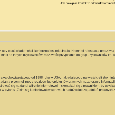
Jak nawiązać kontakt z administratorem wi
y, aby pisać wiadomości, konieczna jest rejestracja. Niemniej rejestracja umożliwi
-maili do innych użytkowników, możliwość przypisania do grup użytkowników itp. Re
 prawa obowiązującego od 1998 roku w USA, nakładającego na właścicieli stron int
iadania pisemnej zgody rodziców lub opiekunów prawnych na zbieranie informacji 
rować się na danej witrynie internetowej – skontaktuj się z prawnikiem, by uzyskać
 w pytaniu „Z kim się kontaktować w sprawach nadużyć lub zagadnień prawnych zw