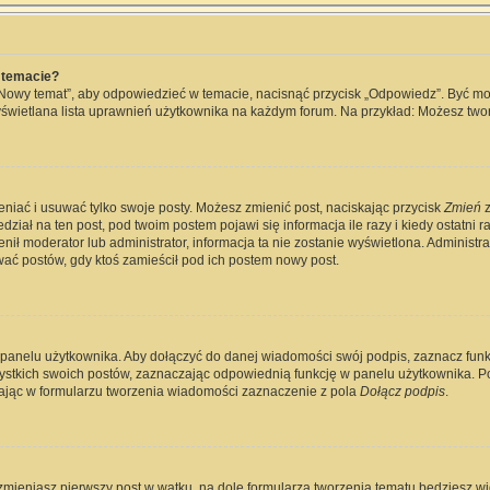
 temacie?
„Nowy temat”, aby odpowiedzieć w temacie, nacisnąć przycisk „Odpowiedz”. Być m
wyświetlana lista uprawnień użytkownika na każdym forum. Na przykład: Możesz two
eniać i usuwać tylko swoje posty. Możesz zmienić post, naciskając przycisk
Zmień
z
ział na ten post, pod twoim postem pojawi się informacja ile razy i kiedy ostatni raz
ienił moderator lub administrator, informacja ta nie zostanie wyświetlona. Administ
wać postów, gdy ktoś zamieścił pod ich postem nowy post.
 panelu użytkownika. Aby dołączyć do danej wiadomości swój podpis, zaznacz fun
kich swoich postów, zaznaczając odpowiednią funkcję w panelu użytkownika. Po u
jąc w formularzu tworzenia wiadomości zaznaczenie z pola
Dołącz podpis
.
zmieniasz pierwszy post w wątku, na dole formularza tworzenia tematu będziesz widz