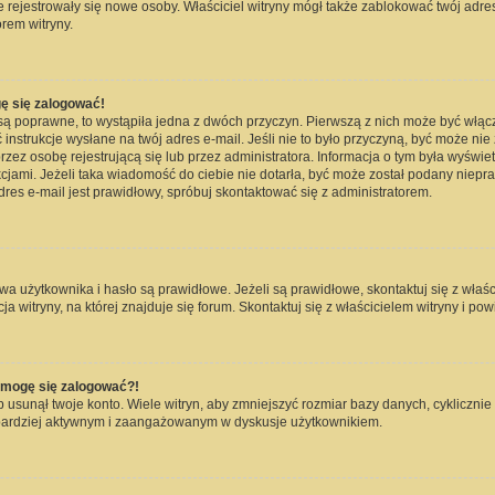
nie rejestrowały się nowe osoby. Właściciel witryny mógł także zablokować twój adre
rem witryny.
ę się zalogować!
są poprawne, to wystąpiła jedna z dwóch przyczyn. Pierwszą z nich może być włąc
instrukcje wysłane na twój adres e-mail. Jeśli nie to było przyczyną, być może nie
 osobę rejestrującą się lub przez administratora. Informacja o tym była wyświetlo
kcjami. Jeżeli taka wiadomość do ciebie nie dotarła, być może został podany niep
dres e-mail jest prawidłowy, spróbuj skontaktować się z administratorem.
użytkownika i hasło są prawidłowe. Jeżeli są prawidłowe, skontaktuj się z właścici
witryny, na której znajduje się forum. Skontaktuj się z właścicielem witryny i po
e mogę się zalogować?!
usunął twoje konto. Wiele witryn, aby zmniejszyć rozmiar bazy danych, cyklicznie 
dź bardziej aktywnym i zaangażowanym w dyskusje użytkownikiem.