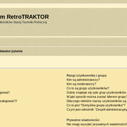
um RetroTRAKTOR
łośników Starej Techniki Rolniczej
dawane pytania
Rangi użytkownika i grupy
Kim są administratorzy?
Kim są moderatorzy?
Co to są grupy użytkowników?
ogować!
Gdzie znajduje się spis grup użytkowników
W jaki sposób można zostać liderem grupy
ę zalogować?!
Dlaczego niektóre nazwy użytkowników są 
Co to jest “Domyślna grupa użytkownika”?
Czym jest odnośnik “Zespół administracyjn
Prywatne wiadomości
Nie mogę wysyłać prywatnych wiadomości!