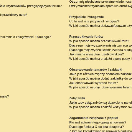
Otrzymuję niechciane prywatne wiadomości
iście użytkowników przeglądających forum?
Otrzymałem/otrzymałam spam lub obraźliwy 
nieprawidłowy czas!
Przyjaciele i wrogowie
Co to jest lista przyjaciół i wrogów?
W jaki sposób można dodawać/usuwać użytk
Przeszukiwanie forów
rosi mnie o zalogowanie. Dlaczego?
W jaki sposób można przeszukiwać fora?
Dlaczego moje wyszukiwanie nie zwraca w
Dlaczego moje wyszukiwanie zwraca pustą 
Jak można wyszukać użytkowników?
W jaki sposób można znaleźć swoje posty i
Obserwowanie tematów i zakładki
Jaka jest różnica między dodaniem zakład
W jaki sposób można dodać zakładkę do w
Jak obserwować wybrane forum?
W jaki sposób usunąć obserwowanie forum
ematu?
Załączniki
Jakie typy załączników są dozwolone na tej
W jaki sposób można znaleźć wszystkie swo
Zagadnienia związane z phpBB
Kto jest autorem tego oprogramowania?
Dlaczego funkcja X nie jest dostępna?
Z kim się kontaktować w sprawach nadużyć