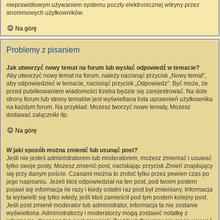
nieprawidłowym używaniem systemu poczty elektronicznej witryny przez
anonimowych użytkowników.
Na górę
Problemy z pisaniem
Jak utworzyć nowy temat na forum lub wysłać odpowiedź w temacie?
Aby utworzyć nowy temat na forum, należy nacisnąć przycisk „Nowy temat”,
aby odpowiedzieć w temacie, nacisnąć przycisk „Odpowiedz”. Być może, że
przed publikowaniem wiadomości trzeba będzie się zarejestrować. Na dole
strony forum lub strony tematów jest wyświetlana lista uprawnień użytkownika
na każdym forum. Na przykład: Możesz tworzyć nowe tematy, Możesz
dodawać załączniki itp.
Na górę
W jaki sposób można zmienić lub usunąć post?
Jeśli nie jesteś administratorem lub moderatorem, możesz zmieniać i usuwać
tylko swoje posty. Możesz zmienić post, naciskając przycisk
Zmień
znajdujący
się przy danym poście. Czasami można to zrobić tylko przez pewien czas po
jego napisaniu. Jeżeli ktoś odpowiedział na ten post, pod twoim postem
pojawi się informacja ile razy i kiedy ostatni raz post był zmieniany. Informacja
ta wyświetli się tylko wtedy, jeśli ktoś zamieścił pod tym postem kolejny post.
Jeśli post zmienił moderator lub administrator, informacja ta nie zostanie
wyświetlona. Administratorzy i moderatorzy mogą zostawić notatkę z