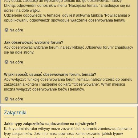
Aby dodać zakładkę do wybranego tematu lub go obserwować, należy
kliknąć odpowiedni odnośnik w menu “Narzędzia tematu” znajdujące się na
górze i na dole wątku.
Udzielenie odpowiedzi w temacie, gdy jest aktywna funkcja “Powiadamiaj o
opublikowaniu odpowiedzi” spowoduje włączenie obserwowania tematu.
Na górę
Jak obserwować wybrane forum?
Aby obserwować wybrane forum, należy kliknąć „Obserwuj forum” znajdujący
się na dole strony.
Na górę
W jaki sposób usunąć obserwowanie forum, tematu?
Aby wyłączyć funkcję obserwowania forum, tematu, należy przejść do panelu
zarządzania kontem i następnie do karty “Obserwowane”. W tym miejscu
można wyłączyć obserwowanie forów i tematów.
Na górę
Załączniki
Jakie typy załączników są dozwolone na tej witrynie?
Każdy administrator witryny może zezwolić lub zabronić zamieszczać pewne
typy załączników. Jeśli nie masz pewności zamieszczanie, jakich typów