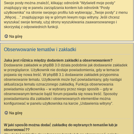
Swoje posty można znaleźć, klikając odnośnik “Wyświetl moje posty”
znajdujący się w panelu zarządzania kontem lub odnośnik “Posty
użytkownika” na stronie swojego profilu lub wybierając „Twoje posty” z menu
„Więcej…” znajdującego się w górnym lewym rogu witryny. Jeśli chcesz
wyszukać swoje tematy, użyj strony wyszukiwania zaawansowanego i
skorzystaj z odpowiednich funkcji.
Na górę
Obserwowanie tematów i zakładki
Jaka jest różnica między dodaniem zakładki a obserwowaniem?
Dodawanie zakładek w phpBB 3.0 działa podobnie jak dodawanie zakładek
w przeglądarce. Użytkownik nie dostaje powiadomienia, gdy w temacie
pojawia się nowa treść. W phpBB 3.1 dodawanie zakładek przypomina
obserwowanie tematu. Użytkownik może być powiadamiany, gdy nastąpi
aktualizacja tematu oznaczonego zakładką. Funkcja obserwowania
powiadamia użytkownika – w wybrany przez niego sposób – gdy w
obserwowanym temacie bądź forum pojawiła się nowa treść. Sposoby
powiadamiania dla zakładek i obserwowanych elementów można
konfigurować w panelu użytkownika na karcie „Ustawienia witryny”.
Na górę
W jaki sposób można dodać zakładkę do wybranych tematów lub je
obserwować??