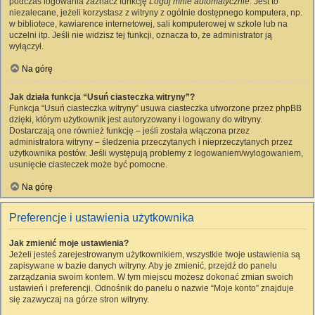
podczas logowania zaznacz funkcję
Loguj mnie automatycznie
. Jest to
niezalecane, jeżeli korzystasz z witryny z ogólnie dostępnego komputera, np.
w bibliotece, kawiarence internetowej, sali komputerowej w szkole lub na
uczelni itp. Jeśli nie widzisz tej funkcji, oznacza to, że administrator ją
wyłączył.
Na górę
Jak działa funkcja “Usuń ciasteczka witryny”?
Funkcja “Usuń ciasteczka witryny” usuwa ciasteczka utworzone przez phpBB
dzięki, którym użytkownik jest autoryzowany i logowany do witryny.
Dostarczają one również funkcję – jeśli została włączona przez
administratora witryny – śledzenia przeczytanych i nieprzeczytanych przez
użytkownika postów. Jeśli występują problemy z logowaniem/wylogowaniem,
usunięcie ciasteczek może być pomocne.
Na górę
Preferencje i ustawienia użytkownika
Jak zmienić moje ustawienia?
Jeżeli jesteś zarejestrowanym użytkownikiem, wszystkie twoje ustawienia są
zapisywane w bazie danych witryny. Aby je zmienić, przejdź do panelu
zarządzania swoim kontem. W tym miejscu możesz dokonać zmian swoich
ustawień i preferencji. Odnośnik do panelu o nazwie “Moje konto” znajduje
się zazwyczaj na górze stron witryny.