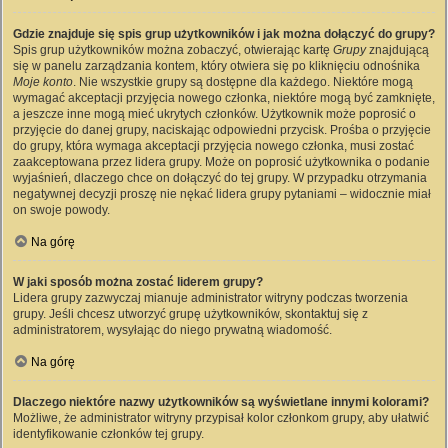
Gdzie znajduje się spis grup użytkowników i jak można dołączyć do grupy?
Spis grup użytkowników można zobaczyć, otwierając kartę
Grupy
znajdującą
się w panelu zarządzania kontem, który otwiera się po kliknięciu odnośnika
Moje konto
. Nie wszystkie grupy są dostępne dla każdego. Niektóre mogą
wymagać akceptacji przyjęcia nowego członka, niektóre mogą być zamknięte,
a jeszcze inne mogą mieć ukrytych członków. Użytkownik może poprosić o
przyjęcie do danej grupy, naciskając odpowiedni przycisk. Prośba o przyjęcie
do grupy, która wymaga akceptacji przyjęcia nowego członka, musi zostać
zaakceptowana przez lidera grupy. Może on poprosić użytkownika o podanie
wyjaśnień, dlaczego chce on dołączyć do tej grupy. W przypadku otrzymania
negatywnej decyzji proszę nie nękać lidera grupy pytaniami – widocznie miał
on swoje powody.
Na górę
W jaki sposób można zostać liderem grupy?
Lidera grupy zazwyczaj mianuje administrator witryny podczas tworzenia
grupy. Jeśli chcesz utworzyć grupę użytkowników, skontaktuj się z
administratorem, wysyłając do niego prywatną wiadomość.
Na górę
Dlaczego niektóre nazwy użytkowników są wyświetlane innymi kolorami?
Możliwe, że administrator witryny przypisał kolor członkom grupy, aby ułatwić
identyfikowanie członków tej grupy.