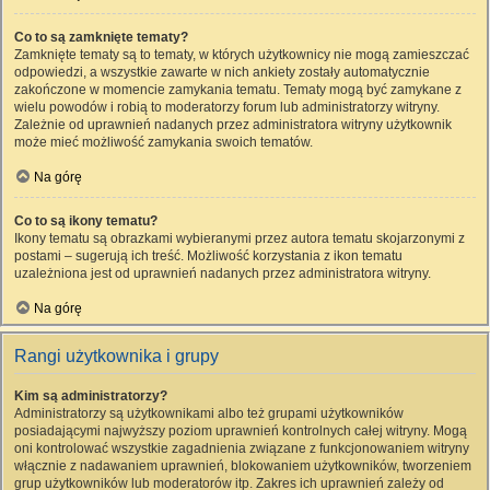
Co to są zamknięte tematy?
Zamknięte tematy są to tematy, w których użytkownicy nie mogą zamieszczać
odpowiedzi, a wszystkie zawarte w nich ankiety zostały automatycznie
zakończone w momencie zamykania tematu. Tematy mogą być zamykane z
wielu powodów i robią to moderatorzy forum lub administratorzy witryny.
Zależnie od uprawnień nadanych przez administratora witryny użytkownik
może mieć możliwość zamykania swoich tematów.
Na górę
Co to są ikony tematu?
Ikony tematu są obrazkami wybieranymi przez autora tematu skojarzonymi z
postami – sugerują ich treść. Możliwość korzystania z ikon tematu
uzależniona jest od uprawnień nadanych przez administratora witryny.
Na górę
Rangi użytkownika i grupy
Kim są administratorzy?
Administratorzy są użytkownikami albo też grupami użytkowników
posiadającymi najwyższy poziom uprawnień kontrolnych całej witryny. Mogą
oni kontrolować wszystkie zagadnienia związane z funkcjonowaniem witryny
włącznie z nadawaniem uprawnień, blokowaniem użytkowników, tworzeniem
grup użytkowników lub moderatorów itp. Zakres ich uprawnień zależy od