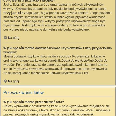
Co to jest lista przyjaciół i wrogów?
Jest to lista, którą można użyć do organizowania różnych użytkowników
witryny. Użytkownicy dodani do listy przyjaciół będą wyświetleni na karcie
Przyjaciele
znajdującej się w panelu zarządzania kontem. Z tego poziomu
można szybko sprawdzić ich status, a także wysłać prywatną wiadomość.
Zależnie od używanego stylu witryny, posty tych użytkowników mogą być
wyróżniane. Jeśli użytkownik zostanie dodany do listy wrogów, wszystkie
posty przez niego napisane domyślnie nie będą wyświetlane.
Na górę
W jaki sposób można dodawać/usuwać użytkowników z listy przyjaciół lub
wrogów?
Można dodawać użytkowników na dwa sposoby. Po pierwsze, klikając w
profilu wybranego użytkownika odnośnik
Dodaj do przyjaciół
lub
Dodaj do
wrogów
. Po drugie, przejść do panelu zarządzania swoim kontem i tam na
karcie
Przyjaciele i wrogowie
wprowadzić odpowiednie dane użytkownika.
Na tej samej karcie można także usuwać użytkowników z list.
Na górę
Przeszukiwanie forów
W jaki sposób można przeszukiwać fora?
Należy wprowadzić poszukiwaną frazę w pole wyszukiwania znajdujące się
na stronie wykazu forów, a także stronach forów i tematów. W celu uzyskania
zaawansowanych funkcji wyszukiwania należy kliknąć odnośnik