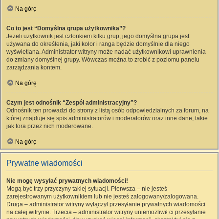
Na górę
Co to jest “Domyślna grupa użytkownika”?
Jeżeli użytkownik jest członkiem kilku grup, jego domyślna grupa jest
używana do określenia, jaki kolor i ranga będzie domyślnie dla niego
wyświetlana. Administrator witryny może nadać użytkownikowi uprawnienia
do zmiany domyślnej grupy. Wówczas można to zrobić z poziomu panelu
zarządzania kontem.
Na górę
Czym jest odnośnik “Zespół administracyjny”?
Odnośnik ten prowadzi do strony z listą osób odpowiedzialnych za forum, na
której znajduje się spis administratorów i moderatorów oraz inne dane, takie
jak fora przez nich moderowane.
Na górę
Prywatne wiadomości
Nie mogę wysyłać prywatnych wiadomości!
Mogą być trzy przyczyny takiej sytuacji. Pierwsza – nie jesteś
zarejestrowanym użytkownikiem lub nie jesteś zalogowany/zalogowana.
Druga – administrator witryny wyłączył przesyłanie prywatnych wiadomości
na całej witrynie. Trzecia – administrator witryny uniemożliwił ci przesyłanie