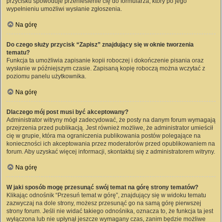
przycisku spowoduje przeniesienie cię do formularza, który po jego
wypełnieniu umożliwi wysłanie zgłoszenia.
Na górę
Do czego służy przycisk “Zapisz” znajdujący się w oknie tworzenia
tematu?
Funkcja ta umożliwia zapisanie kopii roboczej i dokończenie pisania oraz
wysłanie w późniejszym czasie. Zapisaną kopię roboczą można wczytać z
poziomu panelu użytkownika.
Na górę
Dlaczego mój post musi być akceptowany?
Administrator witryny mógł zadecydować, że posty na danym forum wymagają
przejrzenia przed publikacją. Jest również możliwe, że administrator umieścił
cię w grupie, która ma ograniczenia publikowania postów polegające na
konieczności ich akceptowania przez moderatorów przed opublikowaniem na
forum. Aby uzyskać więcej informacji, skontaktuj się z administratorem witryny.
Na górę
W jaki sposób mogę przesunąć swój temat na górę strony tematów?
Klikając odnośnik “Przesuń temat w górę”, znajdujący się w widoku tematu
zazwyczaj na dole strony, możesz przesunąć go na samą górę pierwszej
strony forum. Jeśli nie widać takiego odnośnika, oznacza to, że funkcja ta jest
wyłączona lub nie upłynął jeszcze wymagany czas, zanim będzie możliwe