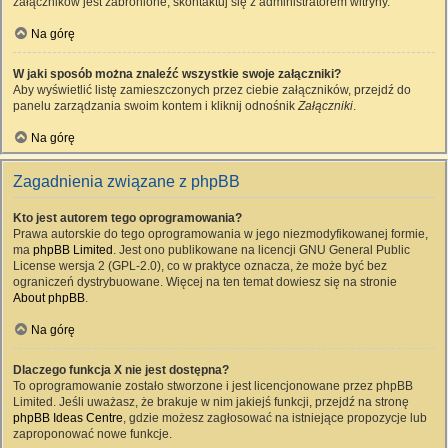
załączników jest zabronione, skontaktuj się z administratorem witryny.
Na górę
W jaki sposób można znaleźć wszystkie swoje załączniki?
Aby wyświetlić listę zamieszczonych przez ciebie załączników, przejdź do
panelu zarządzania swoim kontem i kliknij odnośnik
Załączniki
.
Na górę
Zagadnienia związane z phpBB
Kto jest autorem tego oprogramowania?
Prawa autorskie do tego oprogramowania w jego niezmodyfikowanej formie,
ma
phpBB Limited
. Jest ono publikowane na licencji GNU General Public
License wersja 2 (GPL-2.0), co w praktyce oznacza, że może być bez
ograniczeń dystrybuowane. Więcej na ten temat dowiesz się na stronie
About phpBB
.
Na górę
Dlaczego funkcja X nie jest dostępna?
To oprogramowanie zostało stworzone i jest licencjonowane przez phpBB
Limited. Jeśli uważasz, że brakuje w nim jakiejś funkcji, przejdź na stronę
phpBB Ideas Centre
, gdzie możesz zagłosować na istniejące propozycje lub
zaproponować nowe funkcje.