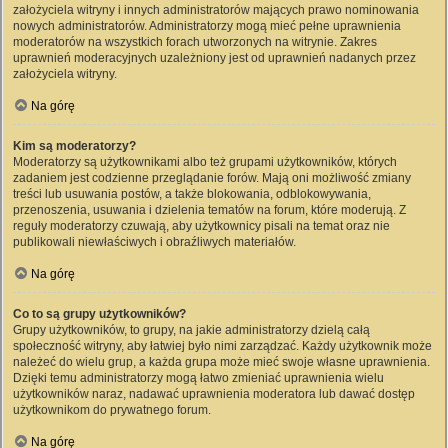
założyciela witryny i innych administratorów mających prawo nominowania
nowych administratorów. Administratorzy mogą mieć pełne uprawnienia
moderatorów na wszystkich forach utworzonych na witrynie. Zakres
uprawnień moderacyjnych uzależniony jest od uprawnień nadanych przez
założyciela witryny.
Na górę
Kim są moderatorzy?
Moderatorzy są użytkownikami albo też grupami użytkowników, których
zadaniem jest codzienne przeglądanie forów. Mają oni możliwość zmiany
treści lub usuwania postów, a także blokowania, odblokowywania,
przenoszenia, usuwania i dzielenia tematów na forum, które moderują. Z
reguły moderatorzy czuwają, aby użytkownicy pisali na temat oraz nie
publikowali niewłaściwych i obraźliwych materiałów.
Na górę
Co to są grupy użytkowników?
Grupy użytkowników, to grupy, na jakie administratorzy dzielą całą
społeczność witryny, aby łatwiej było nimi zarządzać. Każdy użytkownik może
należeć do wielu grup, a każda grupa może mieć swoje własne uprawnienia.
Dzięki temu administratorzy mogą łatwo zmieniać uprawnienia wielu
użytkowników naraz, nadawać uprawnienia moderatora lub dawać dostęp
użytkownikom do prywatnego forum.
Na górę