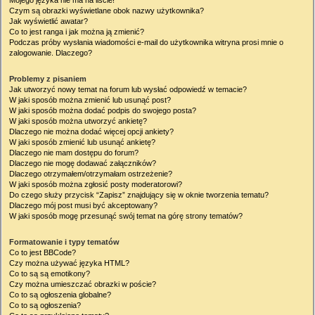
Mojego języka nie ma na liście!
Czym są obrazki wyświetlane obok nazwy użytkownika?
Jak wyświetlić awatar?
Co to jest ranga i jak można ją zmienić?
Podczas próby wysłania wiadomości e-mail do użytkownika witryna prosi mnie o
zalogowanie. Dlaczego?
Problemy z pisaniem
Jak utworzyć nowy temat na forum lub wysłać odpowiedź w temacie?
W jaki sposób można zmienić lub usunąć post?
W jaki sposób można dodać podpis do swojego posta?
W jaki sposób można utworzyć ankietę?
Dlaczego nie można dodać więcej opcji ankiety?
W jaki sposób zmienić lub usunąć ankietę?
Dlaczego nie mam dostępu do forum?
Dlaczego nie mogę dodawać załączników?
Dlaczego otrzymałem/otrzymałam ostrzeżenie?
W jaki sposób można zgłosić posty moderatorowi?
Do czego służy przycisk “Zapisz” znajdujący się w oknie tworzenia tematu?
Dlaczego mój post musi być akceptowany?
W jaki sposób mogę przesunąć swój temat na górę strony tematów?
Formatowanie i typy tematów
Co to jest BBCode?
Czy można używać języka HTML?
Co to są są emotikony?
Czy można umieszczać obrazki w poście?
Co to są ogłoszenia globalne?
Co to są ogłoszenia?