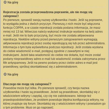
Na górę
Rejestracja została przeprowadzona poprawnie, ale nie mogę się
zalogować!
Po pierwsze, sprawdź swoją nazwę użytkownika i hasło. Jeśli są poprawne,
to wystąpiła jedna z dwóch przyczyn. Pierwszą z nich może być włączona
funkcja COPPA, a w czasie rejestracji została podana informacja, że masz
mniej niż 13 lat. Wówczas należy wykonać instrukcje wysłane na twój adres
e-mail. Jeśli nie to było przyczyną, być może nie została aktywowana
rejestracja. Niektóre witryny przed pierwszym zalogowaniem wymagają
aktywowania rejestracji przez osobę rejestrującą się lub przez administratora.
Informacja o tym była wyświetlona podczas rejestracji. Jeśli została wysłana
do ciebie wiadomość e-mail, postępuj zgodnie z zawartymi w niej
instrukcjami. Jeżeli taka wiadomość do ciebie nie dotarła, być może został
podany nieprawidłowy adres e-mail lub wiadomość została zatrzymana przez
filtr antyspamowy. Jeśli na pewno podany przez ciebie adres e-mail jest
prawidłowy, spróbuj skontaktować się z administratorem.
Na górę
Dlaczego nie mogę się zalogować?
Powodów może być kilka. Po pierwsze sprawdź, czy twoja nazwa
użytkownika i hasło są prawidłowe. Jeżeli są prawidłowe, skontaktuj się z
właścicielem witryny i zapytaj, czy cię nie zablokowano. Istnieje też
prawdopodobieństwo, że problem powoduje błędna konfiguracja witryny, na
której znajduje się forum. Skontaktuj się z właścicielem witryny i powiadom go
o tym problemie. Musi on go naprawić.