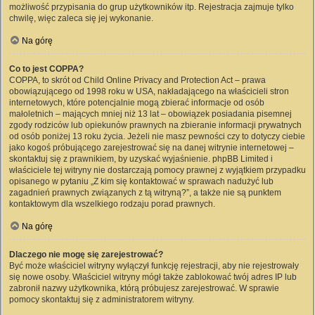
możliwość przypisania do grup użytkowników itp. Rejestracja zajmuje tylko
chwilę, więc zaleca się jej wykonanie.
Na górę
Co to jest COPPA?
COPPA, to skrót od Child Online Privacy and Protection Act – prawa
obowiązującego od 1998 roku w USA, nakładającego na właścicieli stron
internetowych, które potencjalnie mogą zbierać informacje od osób
małoletnich – mających mniej niż 13 lat – obowiązek posiadania pisemnej
zgody rodziców lub opiekunów prawnych na zbieranie informacji prywatnych
od osób poniżej 13 roku życia. Jeżeli nie masz pewności czy to dotyczy ciebie
jako kogoś próbującego zarejestrować się na danej witrynie internetowej –
skontaktuj się z prawnikiem, by uzyskać wyjaśnienie. phpBB Limited i
właściciele tej witryny nie dostarczają pomocy prawnej z wyjątkiem przypadku
opisanego w pytaniu „Z kim się kontaktować w sprawach nadużyć lub
zagadnień prawnych związanych z tą witryną?”, a także nie są punktem
kontaktowym dla wszelkiego rodzaju porad prawnych.
Na górę
Dlaczego nie mogę się zarejestrować?
Być może właściciel witryny wyłączył funkcję rejestracji, aby nie rejestrowały
się nowe osoby. Właściciel witryny mógł także zablokować twój adres IP lub
zabronił nazwy użytkownika, którą próbujesz zarejestrować. W sprawie
pomocy skontaktuj się z administratorem witryny.