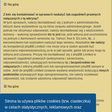
Na górę
Z kim się kontaktować w sprawach nadużyć lub zagadnień prawnych
związanych z tą witryną?
W tych sprawach, należy skontaktować się z jednym z administratorów,
których dane wyświetlone są na liście zespołu administracyjnego. Jeżeli
jednak nie otrzymasz odpowiedzi, należy skontaktować się z właścicielem
domeny – wykonaj sprawdzenie
kto to jest
lub, jeśli witryna jest uruchomiona
na jednym z darmowych serwisów, np. Yahoo!, free.fr, f2s.com, itp., z
kierownictwem lub wydziałem nadużyć tego serwisu. Absolutnie
nie należy
do kompetencji phpBB Limited i nie może ona w żaden sposób być
obarczana odpowiedzialnością za to w jaki sposób, gdzie lub przez kogo ta
witryna jest używana. Proszę nie kontaktować się z phpBB Limited w
sprawach zagadnień prawnych (wstrzymania i zaniechania,
odpowiedzialności, szkalujących komentarzy itp.)
bezpośrednio nie
związanych
z witryną phpBB.com lub oprogramowaniem phpBB samym w
sobie. Jeśli do phpBB Limited zostanie wysłana wiadomość dotycząca
innych
podmiotów
używających tego oprogramowania, nie należy oczekiwać
odpowiedzi, lub zostanie udzielona odpowiedź lakoniczna.
Na górę
Jak nawiązać kontakt z administratorem witryny?
Wszyscy użytkownicy witryny mogą używać – jeśli funkcja ta jest włączona
Strona ta używa plików cookies (tzw. ciasteczka)
przez administratora witryny – formularza „Kontakt z nami”. Członkowie
w celach statystycznych, reklamowych oraz
witryny mogą także używać odnośnika „Zespół administracyjny”.