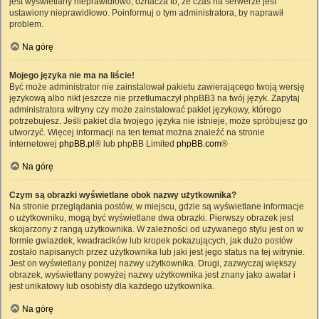
jest wyświetlany nieprawidłowo, oznacza to, że czas na serwerze jest
ustawiony nieprawidłowo. Poinformuj o tym administratora, by naprawił
problem.
Na górę
Mojego języka nie ma na liście!
Być może administrator nie zainstalował pakietu zawierającego twoją wersję
językową albo nikt jeszcze nie przetłumaczył phpBB3 na twój język. Zapytaj
administratora witryny czy może zainstalować pakiet językowy, którego
potrzebujesz. Jeśli pakiet dla twojego języka nie istnieje, może spróbujesz go
utworzyć. Więcej informacji na ten temat można znaleźć na stronie
internetowej
phpBB.pl
® lub phpBB Limited
phpBB.com
®
Na górę
Czym są obrazki wyświetlane obok nazwy użytkownika?
Na stronie przeglądania postów, w miejscu, gdzie są wyświetlane informacje
o użytkowniku, mogą być wyświetlane dwa obrazki. Pierwszy obrazek jest
skojarzony z rangą użytkownika. W zależności od używanego stylu jest on w
formie gwiazdek, kwadracików lub kropek pokazujących, jak dużo postów
zostało napisanych przez użytkownika lub jaki jest jego status na tej witrynie.
Jest on wyświetlany poniżej nazwy użytkownika. Drugi, zazwyczaj większy
obrazek, wyświetlany powyżej nazwy użytkownika jest znany jako awatar i
jest unikatowy lub osobisty dla każdego użytkownika.
Na górę