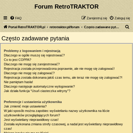
Forum RetroTRAKTOR
FAQ
Zarejestruj się
Zaloguj się
S
Portal RetroTRAKTOR.pl
retrotraktor.pl/forum
Często zadawane pytania
z
Często zadawane pytania
u
k
Problemy z logowaniem i rejestracją
Dlaczego w ogóle muszę się rejestrować?
a
Co to jest COPPA?
j
Dlaczego nie mogę się zarejestrować?
Rejestracja została przeprowadzona poprawnie, ale nie mogę się zalogować!
Dlaczego nie mogę się zalogować?
Rejestracja została dokonana jakiś czas temu, ale teraz nie mogę się zalogować?!
Nie pamiętam hasła!
Dlaczego następuje automatyczne wylogowanie?
Jak działa funkcja “Usuń ciasteczka witryny”?
Preferencje i ustawienia użytkownika
Jak zmienić moje ustawienia?
W jaki sposób można zapobiec wyświetlaniu nazwy użytkownika na liście
użytkowników przeglądających forum?
Jest wyświetlany nieprawidłowy czas!
Została wykonana zmiana strefy czasowej, a nadal jest wyświetlany nieprawidłowy
czas!