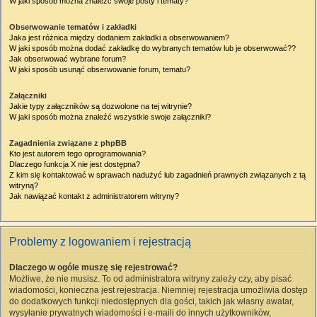
W jaki sposób można znaleźć swoje posty i tematy?
Obserwowanie tematów i zakładki
Jaka jest różnica między dodaniem zakładki a obserwowaniem?
W jaki sposób można dodać zakładkę do wybranych tematów lub je obserwować??
Jak obserwować wybrane forum?
W jaki sposób usunąć obserwowanie forum, tematu?
Załączniki
Jakie typy załączników są dozwolone na tej witrynie?
W jaki sposób można znaleźć wszystkie swoje załączniki?
Zagadnienia związane z phpBB
Kto jest autorem tego oprogramowania?
Dlaczego funkcja X nie jest dostępna?
Z kim się kontaktować w sprawach nadużyć lub zagadnień prawnych związanych z tą
witryną?
Jak nawiązać kontakt z administratorem witryny?
Problemy z logowaniem i rejestracją
Dlaczego w ogóle muszę się rejestrować?
Możliwe, że nie musisz. To od administratora witryny zależy czy, aby pisać
wiadomości, konieczna jest rejestracja. Niemniej rejestracja umożliwia dostęp
do dodatkowych funkcji niedostępnych dla gości, takich jak własny awatar,
wysyłanie prywatnych wiadomości i e-maili do innych użytkowników,