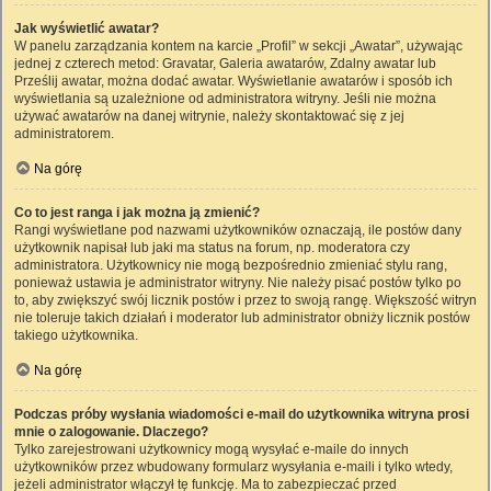
Jak wyświetlić awatar?
W panelu zarządzania kontem na karcie „Profil” w sekcji „Awatar”, używając
jednej z czterech metod: Gravatar, Galeria awatarów, Zdalny awatar lub
Prześlij awatar, można dodać awatar. Wyświetlanie awatarów i sposób ich
wyświetlania są uzależnione od administratora witryny. Jeśli nie można
używać awatarów na danej witrynie, należy skontaktować się z jej
administratorem.
Na górę
Co to jest ranga i jak można ją zmienić?
Rangi wyświetlane pod nazwami użytkowników oznaczają, ile postów dany
użytkownik napisał lub jaki ma status na forum, np. moderatora czy
administratora. Użytkownicy nie mogą bezpośrednio zmieniać stylu rang,
ponieważ ustawia je administrator witryny. Nie należy pisać postów tylko po
to, aby zwiększyć swój licznik postów i przez to swoją rangę. Większość witryn
nie toleruje takich działań i moderator lub administrator obniży licznik postów
takiego użytkownika.
Na górę
Podczas próby wysłania wiadomości e-mail do użytkownika witryna prosi
mnie o zalogowanie. Dlaczego?
Tylko zarejestrowani użytkownicy mogą wysyłać e-maile do innych
użytkowników przez wbudowany formularz wysyłania e-maili i tylko wtedy,
jeżeli administrator włączył tę funkcję. Ma to zabezpieczać przed