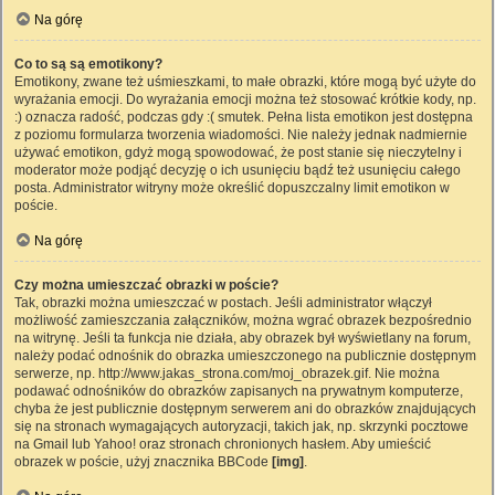
Na górę
Co to są są emotikony?
Emotikony, zwane też uśmieszkami, to małe obrazki, które mogą być użyte do
wyrażania emocji. Do wyrażania emocji można też stosować krótkie kody, np.
:) oznacza radość, podczas gdy :( smutek. Pełna lista emotikon jest dostępna
z poziomu formularza tworzenia wiadomości. Nie należy jednak nadmiernie
używać emotikon, gdyż mogą spowodować, że post stanie się nieczytelny i
moderator może podjąć decyzję o ich usunięciu bądź też usunięciu całego
posta. Administrator witryny może określić dopuszczalny limit emotikon w
poście.
Na górę
Czy można umieszczać obrazki w poście?
Tak, obrazki można umieszczać w postach. Jeśli administrator włączył
możliwość zamieszczania załączników, można wgrać obrazek bezpośrednio
na witrynę. Jeśli ta funkcja nie działa, aby obrazek był wyświetlany na forum,
należy podać odnośnik do obrazka umieszczonego na publicznie dostępnym
serwerze, np. http://www.jakas_strona.com/moj_obrazek.gif. Nie można
podawać odnośników do obrazków zapisanych na prywatnym komputerze,
chyba że jest publicznie dostępnym serwerem ani do obrazków znajdujących
się na stronach wymagających autoryzacji, takich jak, np. skrzynki pocztowe
na Gmail lub Yahoo! oraz stronach chronionych hasłem. Aby umieścić
obrazek w poście, użyj znacznika BBCode
[img]
.