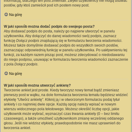
informacją, dlaczego ten post zmieniali. Zwykli użytkownicy nie mogą usuwać
postów, gdy ktoś zamieścił pod ich postem nowy post.
Na górę
W jaki sposób można dodać podpis do swojego posta?
Aby dodawać podpis do posta, należy go najpierw utworzyć w panelu
użytkownika. Aby dołączyć do danej wiadomości swój podpis, zaznacz
funkcję
Dołącz podpis
znajdującą się w formularzu tworzenia wiadomości.
Możesz także domyślnie dodawać podpis do wszystkich swoich postów,
zaznaczając odpowiednią funkcję w panelu użytkownika. Po uaktywnieniu tej
funkcji, za każdym razem pisząc post, możesz zdecydować o niedodawaniu
do niego podpisu, usuwając w formularzu tworzenia wiadomości zaznaczenie
z pola
Dołącz podpis
.
Na górę
W jaki sposób można utworzyć ankietę?
Tworzenie ankiet jest proste. Kiedy tworzysz nowy temat bądź zmieniasz
pierwszy post w wątku, na dole formularza tworzenia tematu będziesz widzieć
etykietę “Utwórz ankietę”. Kliknij ją i w otworzonym formularzu podaj tytuł
ankiety i co najmniej dwie opcje. Każdą opcję należy wpisać w nowym
wierszu widocznego pola tekstowego. Możesz określić liczbę opcji, jakie
użytkownik może wybrać, wyznaczyć czas trwania ankiety (0 – bez limitu
czasowego), a także umożliwić użytkownikom zmianę wcześniej oddanego
głosu. Jeśli nie widzisz etykiety, prawdopodobnie nie masz uprawnień do
tworzenia ankiet.