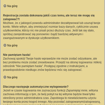
Na górę
Rejestracja została dokonana jakiś czas temu, ale teraz nie mogę się
zalogować?!
Możliwe, że z jakiegoś powodu administrator dezaktywował lub usunął twoje
konto. Wiele witryn, aby zmniejszyć rozmiar bazy danych, cyklicznie usuwa
użytkowników, którzy nic nie pisali przez dłuższy czas. Jeśli tak się stało,
spróbuj zarejestrować się ponownie i bądź bardziej aktywnym i
zaangażowanym w dyskusje użytkownikiem.
Na górę
Nie pamiętam hasła!
Zachowaj spokój! Twoje hasło wprawdzie nie może zostać odzyskane, ale
bez problemu może zostać zresetowane. Przejdź na stronę logowania i kliknij
odnośnik “Nie pamiętam hasła”. Postępuj zgodnie z instrukcjami, a
prawdopodobnie niedługo znów będziesz móc się zalogować.
Na górę
Dlaczego następuje automatyczne wylogowanie?
Jeżeli w czasie logowania nie zaznaczysz funkcji
Zapamiętaj mnie
, witryna
zachowa informację o tym, że twój pobyt na tej witrynie będzie trwał tylko
określony przez administratora czas. Zapobiega to niewłaściwemu użyciu
twojego konta przez kogoś innego. Aby pozostać zalogowanym/zalogowaną,