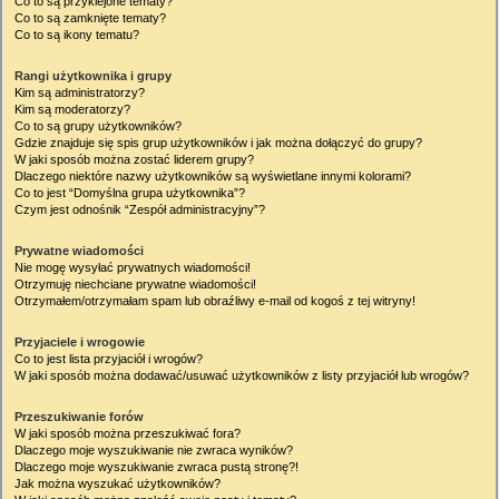
Co to są przyklejone tematy?
Co to są zamknięte tematy?
Co to są ikony tematu?
Rangi użytkownika i grupy
Kim są administratorzy?
Kim są moderatorzy?
Co to są grupy użytkowników?
Gdzie znajduje się spis grup użytkowników i jak można dołączyć do grupy?
W jaki sposób można zostać liderem grupy?
Dlaczego niektóre nazwy użytkowników są wyświetlane innymi kolorami?
Co to jest “Domyślna grupa użytkownika”?
Czym jest odnośnik “Zespół administracyjny”?
Prywatne wiadomości
Nie mogę wysyłać prywatnych wiadomości!
Otrzymuję niechciane prywatne wiadomości!
Otrzymałem/otrzymałam spam lub obraźliwy e-mail od kogoś z tej witryny!
Przyjaciele i wrogowie
Co to jest lista przyjaciół i wrogów?
W jaki sposób można dodawać/usuwać użytkowników z listy przyjaciół lub wrogów?
Przeszukiwanie forów
W jaki sposób można przeszukiwać fora?
Dlaczego moje wyszukiwanie nie zwraca wyników?
Dlaczego moje wyszukiwanie zwraca pustą stronę?!
Jak można wyszukać użytkowników?