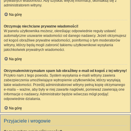
prywatnych wiadomości. Aby uzyskać więcej informacji, skontaktuj się z
administratorem witryny.
Na górę
Otrzymuję niechciane prywatne wiadomości!
W panelu użytkownika możesz, określając odpowiednie reguły ustawić
automatyczne usuwanie wiadomości od danego nadawcy. Jeżeli otrzymujesz
od kogoś obraźliwe prywatne wiadomości, poinformuj o tym moderatorów
witryny, którzy będą mogli zabronić takiemu użytkownikowi wysyłania
jakichkolwiek prywatnych wiadomości.
Na górę
Otrzymałem/otrzymałam spam lub obraźliwy e-mail od kogoś z tej witryny!
Przykro nam z tego powodu. System wysyłania e-maili witryny zawiera
zabezpieczenia umożliwiające wytropienie użytkowników, którzy wysyłają
takie wiadomości. Prześlij administratorowi witryny pełną kopię otrzymanego
e-maila – ważne, aby były w niej zawarte nagłówki, ponieważ zawierają one
informacje o nadawcy. Administrator będzie wówczas mógł podjąć
odpowiednie działania.
Na górę
Przyjaciele i wrogowie