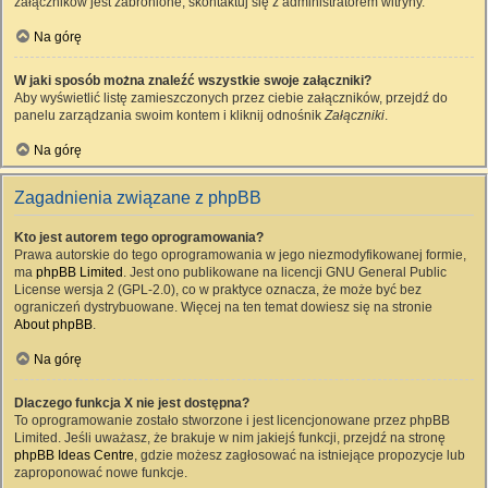
załączników jest zabronione, skontaktuj się z administratorem witryny.
Na górę
W jaki sposób można znaleźć wszystkie swoje załączniki?
Aby wyświetlić listę zamieszczonych przez ciebie załączników, przejdź do
panelu zarządzania swoim kontem i kliknij odnośnik
Załączniki
.
Na górę
Zagadnienia związane z phpBB
Kto jest autorem tego oprogramowania?
Prawa autorskie do tego oprogramowania w jego niezmodyfikowanej formie,
ma
phpBB Limited
. Jest ono publikowane na licencji GNU General Public
License wersja 2 (GPL-2.0), co w praktyce oznacza, że może być bez
ograniczeń dystrybuowane. Więcej na ten temat dowiesz się na stronie
About phpBB
.
Na górę
Dlaczego funkcja X nie jest dostępna?
To oprogramowanie zostało stworzone i jest licencjonowane przez phpBB
Limited. Jeśli uważasz, że brakuje w nim jakiejś funkcji, przejdź na stronę
phpBB Ideas Centre
, gdzie możesz zagłosować na istniejące propozycje lub
zaproponować nowe funkcje.