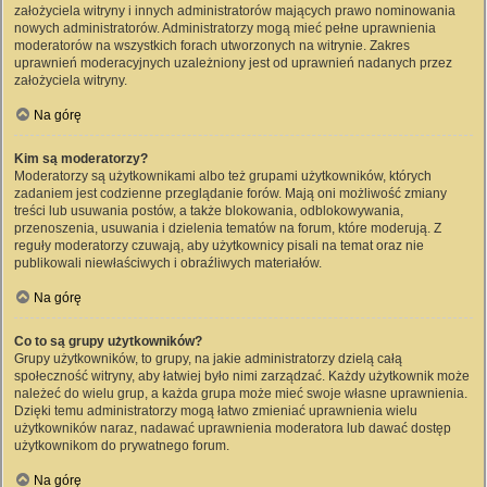
założyciela witryny i innych administratorów mających prawo nominowania
nowych administratorów. Administratorzy mogą mieć pełne uprawnienia
moderatorów na wszystkich forach utworzonych na witrynie. Zakres
uprawnień moderacyjnych uzależniony jest od uprawnień nadanych przez
założyciela witryny.
Na górę
Kim są moderatorzy?
Moderatorzy są użytkownikami albo też grupami użytkowników, których
zadaniem jest codzienne przeglądanie forów. Mają oni możliwość zmiany
treści lub usuwania postów, a także blokowania, odblokowywania,
przenoszenia, usuwania i dzielenia tematów na forum, które moderują. Z
reguły moderatorzy czuwają, aby użytkownicy pisali na temat oraz nie
publikowali niewłaściwych i obraźliwych materiałów.
Na górę
Co to są grupy użytkowników?
Grupy użytkowników, to grupy, na jakie administratorzy dzielą całą
społeczność witryny, aby łatwiej było nimi zarządzać. Każdy użytkownik może
należeć do wielu grup, a każda grupa może mieć swoje własne uprawnienia.
Dzięki temu administratorzy mogą łatwo zmieniać uprawnienia wielu
użytkowników naraz, nadawać uprawnienia moderatora lub dawać dostęp
użytkownikom do prywatnego forum.
Na górę