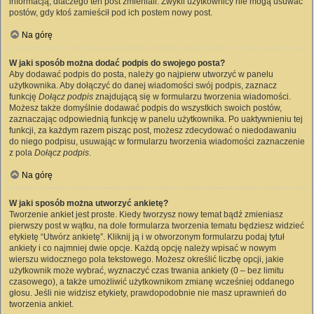
informacją, dlaczego ten post zmieniali. Zwykli użytkownicy nie mogą usuwać
postów, gdy ktoś zamieścił pod ich postem nowy post.
Na górę
W jaki sposób można dodać podpis do swojego posta?
Aby dodawać podpis do posta, należy go najpierw utworzyć w panelu
użytkownika. Aby dołączyć do danej wiadomości swój podpis, zaznacz
funkcję
Dołącz podpis
znajdującą się w formularzu tworzenia wiadomości.
Możesz także domyślnie dodawać podpis do wszystkich swoich postów,
zaznaczając odpowiednią funkcję w panelu użytkownika. Po uaktywnieniu tej
funkcji, za każdym razem pisząc post, możesz zdecydować o niedodawaniu
do niego podpisu, usuwając w formularzu tworzenia wiadomości zaznaczenie
z pola
Dołącz podpis
.
Na górę
W jaki sposób można utworzyć ankietę?
Tworzenie ankiet jest proste. Kiedy tworzysz nowy temat bądź zmieniasz
pierwszy post w wątku, na dole formularza tworzenia tematu będziesz widzieć
etykietę “Utwórz ankietę”. Kliknij ją i w otworzonym formularzu podaj tytuł
ankiety i co najmniej dwie opcje. Każdą opcję należy wpisać w nowym
wierszu widocznego pola tekstowego. Możesz określić liczbę opcji, jakie
użytkownik może wybrać, wyznaczyć czas trwania ankiety (0 – bez limitu
czasowego), a także umożliwić użytkownikom zmianę wcześniej oddanego
głosu. Jeśli nie widzisz etykiety, prawdopodobnie nie masz uprawnień do
tworzenia ankiet.