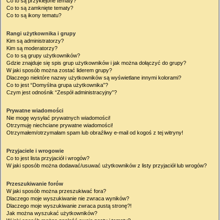
Co to są przyklejone tematy?
Co to są zamknięte tematy?
Co to są ikony tematu?
Rangi użytkownika i grupy
Kim są administratorzy?
Kim są moderatorzy?
Co to są grupy użytkowników?
Gdzie znajduje się spis grup użytkowników i jak można dołączyć do grupy?
W jaki sposób można zostać liderem grupy?
Dlaczego niektóre nazwy użytkowników są wyświetlane innymi kolorami?
Co to jest “Domyślna grupa użytkownika”?
Czym jest odnośnik “Zespół administracyjny”?
Prywatne wiadomości
Nie mogę wysyłać prywatnych wiadomości!
Otrzymuję niechciane prywatne wiadomości!
Otrzymałem/otrzymałam spam lub obraźliwy e-mail od kogoś z tej witryny!
Przyjaciele i wrogowie
Co to jest lista przyjaciół i wrogów?
W jaki sposób można dodawać/usuwać użytkowników z listy przyjaciół lub wrogów?
Przeszukiwanie forów
W jaki sposób można przeszukiwać fora?
Dlaczego moje wyszukiwanie nie zwraca wyników?
Dlaczego moje wyszukiwanie zwraca pustą stronę?!
Jak można wyszukać użytkowników?