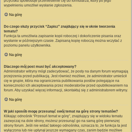
przycisku spowoduje przeniesienie cię do formularza, który po jego
wypełnieniu umożliwi wysłanie zgłoszenia.
Na górę
Do czego służy przycisk “Zapisz” znajdujący się w oknie tworzenia
tematu?
Funkcja ta umożliwia zapisanie kopii roboczej i dokończenie pisania oraz
wysłanie w późniejszym czasie. Zapisaną kopię roboczą można wczytać z
poziomu panelu użytkownika.
Na górę
Dlaczego mój post musi być akceptowany?
Administrator witryny mógł zadecydować, że posty na danym forum wymagają
przejrzenia przed publikacją. Jest również możliwe, że administrator umieścił
cię w grupie, która ma ograniczenia publikowania postów polegające na
konieczności ich akceptowania przez moderatorów przed opublikowaniem na
forum. Aby uzyskać więcej informacji, skontaktuj się z administratorem witryny.
Na górę
W jaki sposób mogę przesunąć swój temat na górę strony tematów?
Klikając odnośnik “Przesuń temat w górę”, znajdujący się w widoku tematu
zazwyczaj na dole strony, możesz przesunąć go na samą górę pierwszej
strony forum. Jeśli nie widać takiego odnośnika, oznacza to, że funkcja ta jest
wyłączona lub nie upłynął jeszcze wymagany czas, zanim będzie możliwe