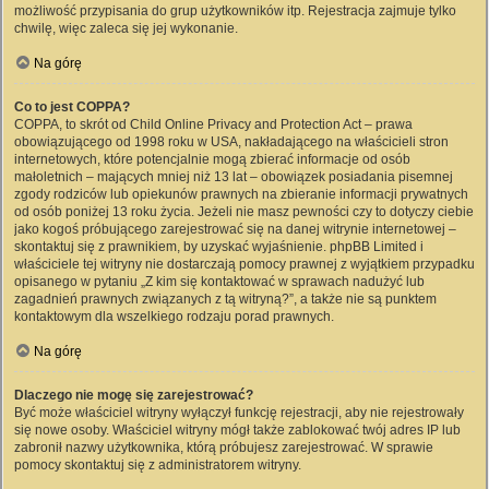
możliwość przypisania do grup użytkowników itp. Rejestracja zajmuje tylko
chwilę, więc zaleca się jej wykonanie.
Na górę
Co to jest COPPA?
COPPA, to skrót od Child Online Privacy and Protection Act – prawa
obowiązującego od 1998 roku w USA, nakładającego na właścicieli stron
internetowych, które potencjalnie mogą zbierać informacje od osób
małoletnich – mających mniej niż 13 lat – obowiązek posiadania pisemnej
zgody rodziców lub opiekunów prawnych na zbieranie informacji prywatnych
od osób poniżej 13 roku życia. Jeżeli nie masz pewności czy to dotyczy ciebie
jako kogoś próbującego zarejestrować się na danej witrynie internetowej –
skontaktuj się z prawnikiem, by uzyskać wyjaśnienie. phpBB Limited i
właściciele tej witryny nie dostarczają pomocy prawnej z wyjątkiem przypadku
opisanego w pytaniu „Z kim się kontaktować w sprawach nadużyć lub
zagadnień prawnych związanych z tą witryną?”, a także nie są punktem
kontaktowym dla wszelkiego rodzaju porad prawnych.
Na górę
Dlaczego nie mogę się zarejestrować?
Być może właściciel witryny wyłączył funkcję rejestracji, aby nie rejestrowały
się nowe osoby. Właściciel witryny mógł także zablokować twój adres IP lub
zabronił nazwy użytkownika, którą próbujesz zarejestrować. W sprawie
pomocy skontaktuj się z administratorem witryny.