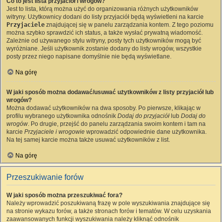
Co to jest lista przyjaciół i wrogów?
Jest to lista, którą można użyć do organizowania różnych użytkowników
witryny. Użytkownicy dodani do listy przyjaciół będą wyświetleni na karcie
Przyjaciele
znajdującej się w panelu zarządzania kontem. Z tego poziomu
można szybko sprawdzić ich status, a także wysłać prywatną wiadomość.
Zależnie od używanego stylu witryny, posty tych użytkowników mogą być
wyróżniane. Jeśli użytkownik zostanie dodany do listy wrogów, wszystkie
posty przez niego napisane domyślnie nie będą wyświetlane.
Na górę
W jaki sposób można dodawać/usuwać użytkowników z listy przyjaciół lub
wrogów?
Można dodawać użytkowników na dwa sposoby. Po pierwsze, klikając w
profilu wybranego użytkownika odnośnik
Dodaj do przyjaciół
lub
Dodaj do
wrogów
. Po drugie, przejść do panelu zarządzania swoim kontem i tam na
karcie
Przyjaciele i wrogowie
wprowadzić odpowiednie dane użytkownika.
Na tej samej karcie można także usuwać użytkowników z list.
Na górę
Przeszukiwanie forów
W jaki sposób można przeszukiwać fora?
Należy wprowadzić poszukiwaną frazę w pole wyszukiwania znajdujące się
na stronie wykazu forów, a także stronach forów i tematów. W celu uzyskania
zaawansowanych funkcji wyszukiwania należy kliknąć odnośnik