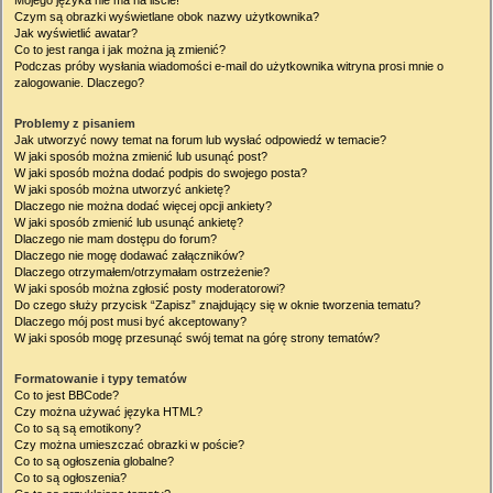
Mojego języka nie ma na liście!
Czym są obrazki wyświetlane obok nazwy użytkownika?
Jak wyświetlić awatar?
Co to jest ranga i jak można ją zmienić?
Podczas próby wysłania wiadomości e-mail do użytkownika witryna prosi mnie o
zalogowanie. Dlaczego?
Problemy z pisaniem
Jak utworzyć nowy temat na forum lub wysłać odpowiedź w temacie?
W jaki sposób można zmienić lub usunąć post?
W jaki sposób można dodać podpis do swojego posta?
W jaki sposób można utworzyć ankietę?
Dlaczego nie można dodać więcej opcji ankiety?
W jaki sposób zmienić lub usunąć ankietę?
Dlaczego nie mam dostępu do forum?
Dlaczego nie mogę dodawać załączników?
Dlaczego otrzymałem/otrzymałam ostrzeżenie?
W jaki sposób można zgłosić posty moderatorowi?
Do czego służy przycisk “Zapisz” znajdujący się w oknie tworzenia tematu?
Dlaczego mój post musi być akceptowany?
W jaki sposób mogę przesunąć swój temat na górę strony tematów?
Formatowanie i typy tematów
Co to jest BBCode?
Czy można używać języka HTML?
Co to są są emotikony?
Czy można umieszczać obrazki w poście?
Co to są ogłoszenia globalne?
Co to są ogłoszenia?