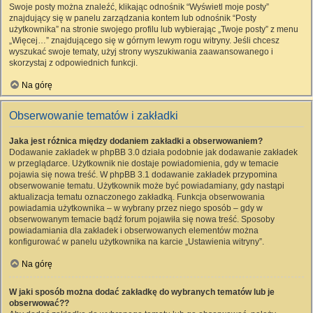
Swoje posty można znaleźć, klikając odnośnik “Wyświetl moje posty”
znajdujący się w panelu zarządzania kontem lub odnośnik “Posty
użytkownika” na stronie swojego profilu lub wybierając „Twoje posty” z menu
„Więcej…” znajdującego się w górnym lewym rogu witryny. Jeśli chcesz
wyszukać swoje tematy, użyj strony wyszukiwania zaawansowanego i
skorzystaj z odpowiednich funkcji.
Na górę
Obserwowanie tematów i zakładki
Jaka jest różnica między dodaniem zakładki a obserwowaniem?
Dodawanie zakładek w phpBB 3.0 działa podobnie jak dodawanie zakładek
w przeglądarce. Użytkownik nie dostaje powiadomienia, gdy w temacie
pojawia się nowa treść. W phpBB 3.1 dodawanie zakładek przypomina
obserwowanie tematu. Użytkownik może być powiadamiany, gdy nastąpi
aktualizacja tematu oznaczonego zakładką. Funkcja obserwowania
powiadamia użytkownika – w wybrany przez niego sposób – gdy w
obserwowanym temacie bądź forum pojawiła się nowa treść. Sposoby
powiadamiania dla zakładek i obserwowanych elementów można
konfigurować w panelu użytkownika na karcie „Ustawienia witryny”.
Na górę
W jaki sposób można dodać zakładkę do wybranych tematów lub je
obserwować??