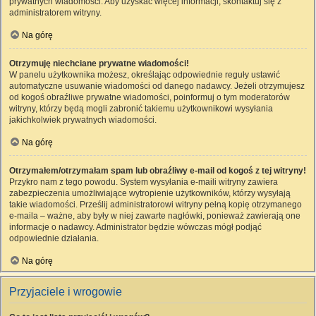
prywatnych wiadomości. Aby uzyskać więcej informacji, skontaktuj się z
administratorem witryny.
Na górę
Otrzymuję niechciane prywatne wiadomości!
W panelu użytkownika możesz, określając odpowiednie reguły ustawić
automatyczne usuwanie wiadomości od danego nadawcy. Jeżeli otrzymujesz
od kogoś obraźliwe prywatne wiadomości, poinformuj o tym moderatorów
witryny, którzy będą mogli zabronić takiemu użytkownikowi wysyłania
jakichkolwiek prywatnych wiadomości.
Na górę
Otrzymałem/otrzymałam spam lub obraźliwy e-mail od kogoś z tej witryny!
Przykro nam z tego powodu. System wysyłania e-maili witryny zawiera
zabezpieczenia umożliwiające wytropienie użytkowników, którzy wysyłają
takie wiadomości. Prześlij administratorowi witryny pełną kopię otrzymanego
e-maila – ważne, aby były w niej zawarte nagłówki, ponieważ zawierają one
informacje o nadawcy. Administrator będzie wówczas mógł podjąć
odpowiednie działania.
Na górę
Przyjaciele i wrogowie