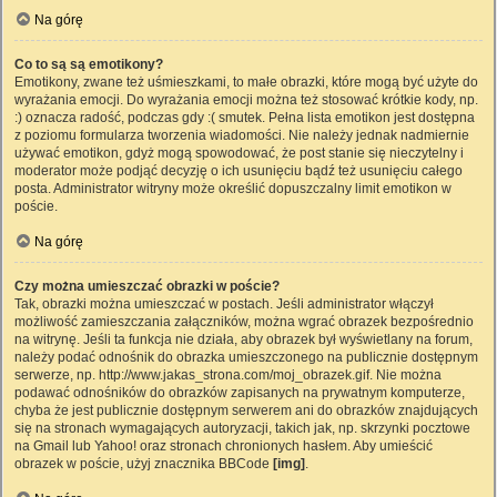
Na górę
Co to są są emotikony?
Emotikony, zwane też uśmieszkami, to małe obrazki, które mogą być użyte do
wyrażania emocji. Do wyrażania emocji można też stosować krótkie kody, np.
:) oznacza radość, podczas gdy :( smutek. Pełna lista emotikon jest dostępna
z poziomu formularza tworzenia wiadomości. Nie należy jednak nadmiernie
używać emotikon, gdyż mogą spowodować, że post stanie się nieczytelny i
moderator może podjąć decyzję o ich usunięciu bądź też usunięciu całego
posta. Administrator witryny może określić dopuszczalny limit emotikon w
poście.
Na górę
Czy można umieszczać obrazki w poście?
Tak, obrazki można umieszczać w postach. Jeśli administrator włączył
możliwość zamieszczania załączników, można wgrać obrazek bezpośrednio
na witrynę. Jeśli ta funkcja nie działa, aby obrazek był wyświetlany na forum,
należy podać odnośnik do obrazka umieszczonego na publicznie dostępnym
serwerze, np. http://www.jakas_strona.com/moj_obrazek.gif. Nie można
podawać odnośników do obrazków zapisanych na prywatnym komputerze,
chyba że jest publicznie dostępnym serwerem ani do obrazków znajdujących
się na stronach wymagających autoryzacji, takich jak, np. skrzynki pocztowe
na Gmail lub Yahoo! oraz stronach chronionych hasłem. Aby umieścić
obrazek w poście, użyj znacznika BBCode
[img]
.