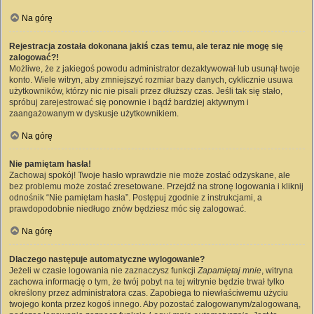
Na górę
Rejestracja została dokonana jakiś czas temu, ale teraz nie mogę się
zalogować?!
Możliwe, że z jakiegoś powodu administrator dezaktywował lub usunął twoje
konto. Wiele witryn, aby zmniejszyć rozmiar bazy danych, cyklicznie usuwa
użytkowników, którzy nic nie pisali przez dłuższy czas. Jeśli tak się stało,
spróbuj zarejestrować się ponownie i bądź bardziej aktywnym i
zaangażowanym w dyskusje użytkownikiem.
Na górę
Nie pamiętam hasła!
Zachowaj spokój! Twoje hasło wprawdzie nie może zostać odzyskane, ale
bez problemu może zostać zresetowane. Przejdź na stronę logowania i kliknij
odnośnik “Nie pamiętam hasła”. Postępuj zgodnie z instrukcjami, a
prawdopodobnie niedługo znów będziesz móc się zalogować.
Na górę
Dlaczego następuje automatyczne wylogowanie?
Jeżeli w czasie logowania nie zaznaczysz funkcji
Zapamiętaj mnie
, witryna
zachowa informację o tym, że twój pobyt na tej witrynie będzie trwał tylko
określony przez administratora czas. Zapobiega to niewłaściwemu użyciu
twojego konta przez kogoś innego. Aby pozostać zalogowanym/zalogowaną,