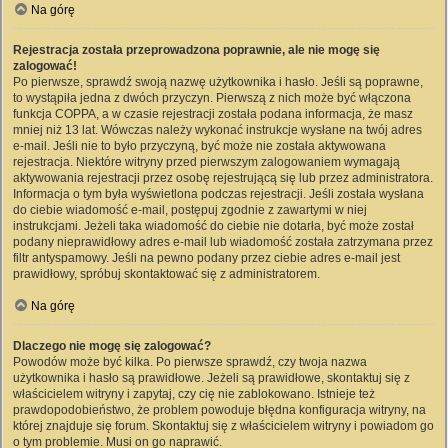
Na górę
Rejestracja została przeprowadzona poprawnie, ale nie mogę się
zalogować!
Po pierwsze, sprawdź swoją nazwę użytkownika i hasło. Jeśli są poprawne,
to wystąpiła jedna z dwóch przyczyn. Pierwszą z nich może być włączona
funkcja COPPA, a w czasie rejestracji została podana informacja, że masz
mniej niż 13 lat. Wówczas należy wykonać instrukcje wysłane na twój adres
e-mail. Jeśli nie to było przyczyną, być może nie została aktywowana
rejestracja. Niektóre witryny przed pierwszym zalogowaniem wymagają
aktywowania rejestracji przez osobę rejestrującą się lub przez administratora.
Informacja o tym była wyświetlona podczas rejestracji. Jeśli została wysłana
do ciebie wiadomość e-mail, postępuj zgodnie z zawartymi w niej
instrukcjami. Jeżeli taka wiadomość do ciebie nie dotarła, być może został
podany nieprawidłowy adres e-mail lub wiadomość została zatrzymana przez
filtr antyspamowy. Jeśli na pewno podany przez ciebie adres e-mail jest
prawidłowy, spróbuj skontaktować się z administratorem.
Na górę
Dlaczego nie mogę się zalogować?
Powodów może być kilka. Po pierwsze sprawdź, czy twoja nazwa
użytkownika i hasło są prawidłowe. Jeżeli są prawidłowe, skontaktuj się z
właścicielem witryny i zapytaj, czy cię nie zablokowano. Istnieje też
prawdopodobieństwo, że problem powoduje błędna konfiguracja witryny, na
której znajduje się forum. Skontaktuj się z właścicielem witryny i powiadom go
o tym problemie. Musi on go naprawić.