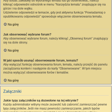
Aby dodać zakładkę do wybranego tematu lub go obserwować, należy
kliknąć odpowiedni odnośnik w menu “Narzędzia tematu” znajdujące się na
górze i na dole wątku.
Udzielenie odpowiedzi w temacie, gdy jest aktywna funkcja “Powiadamiaj o
opublikowaniu odpowiedzi” spowoduje włączenie obserwowania tematu.
Na górę
Jak obserwować wybrane forum?
Aby obserwować wybrane forum, należy kliknąć „Obserwuj forum” znajdujący
się na dole strony.
Na górę
W jaki sposób usunąć obserwowanie forum, tematu?
Aby wyłączyć funkcję obserwowania forum, tematu, należy przejść do panelu
zarządzania kontem i następnie do karty “Obserwowane”. W tym miejscu
można wyłączyć obserwowanie forów i tematów.
Na górę
Załączniki
Jakie typy załączników są dozwolone na tej witrynie?
Każdy administrator witryny może zezwolić lub zabronić zamieszczać pewne
typy załączników. Jeśli nie masz pewności zamieszczanie, jakich typów