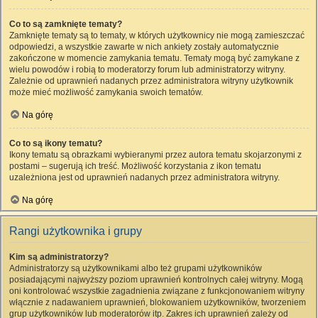
Co to są zamknięte tematy?
Zamknięte tematy są to tematy, w których użytkownicy nie mogą zamieszczać
odpowiedzi, a wszystkie zawarte w nich ankiety zostały automatycznie
zakończone w momencie zamykania tematu. Tematy mogą być zamykane z
wielu powodów i robią to moderatorzy forum lub administratorzy witryny.
Zależnie od uprawnień nadanych przez administratora witryny użytkownik
może mieć możliwość zamykania swoich tematów.
Na górę
Co to są ikony tematu?
Ikony tematu są obrazkami wybieranymi przez autora tematu skojarzonymi z
postami – sugerują ich treść. Możliwość korzystania z ikon tematu
uzależniona jest od uprawnień nadanych przez administratora witryny.
Na górę
Rangi użytkownika i grupy
Kim są administratorzy?
Administratorzy są użytkownikami albo też grupami użytkowników
posiadającymi najwyższy poziom uprawnień kontrolnych całej witryny. Mogą
oni kontrolować wszystkie zagadnienia związane z funkcjonowaniem witryny
włącznie z nadawaniem uprawnień, blokowaniem użytkowników, tworzeniem
grup użytkowników lub moderatorów itp. Zakres ich uprawnień zależy od