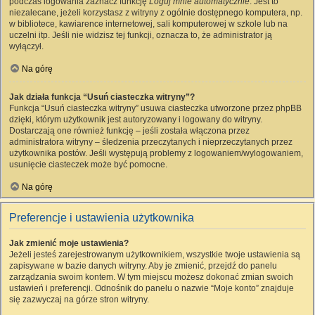
podczas logowania zaznacz funkcję
Loguj mnie automatycznie
. Jest to
niezalecane, jeżeli korzystasz z witryny z ogólnie dostępnego komputera, np.
w bibliotece, kawiarence internetowej, sali komputerowej w szkole lub na
uczelni itp. Jeśli nie widzisz tej funkcji, oznacza to, że administrator ją
wyłączył.
Na górę
Jak działa funkcja “Usuń ciasteczka witryny”?
Funkcja “Usuń ciasteczka witryny” usuwa ciasteczka utworzone przez phpBB
dzięki, którym użytkownik jest autoryzowany i logowany do witryny.
Dostarczają one również funkcję – jeśli została włączona przez
administratora witryny – śledzenia przeczytanych i nieprzeczytanych przez
użytkownika postów. Jeśli występują problemy z logowaniem/wylogowaniem,
usunięcie ciasteczek może być pomocne.
Na górę
Preferencje i ustawienia użytkownika
Jak zmienić moje ustawienia?
Jeżeli jesteś zarejestrowanym użytkownikiem, wszystkie twoje ustawienia są
zapisywane w bazie danych witryny. Aby je zmienić, przejdź do panelu
zarządzania swoim kontem. W tym miejscu możesz dokonać zmian swoich
ustawień i preferencji. Odnośnik do panelu o nazwie “Moje konto” znajduje
się zazwyczaj na górze stron witryny.