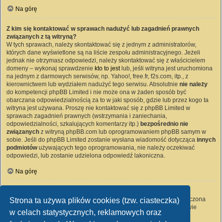
Na górę
Z kim się kontaktować w sprawach nadużyć lub zagadnień prawnych
związanych z tą witryną?
W tych sprawach, należy skontaktować się z jednym z administratorów,
których dane wyświetlone są na liście zespołu administracyjnego. Jeżeli
jednak nie otrzymasz odpowiedzi, należy skontaktować się z właścicielem
domeny – wykonaj sprawdzenie
kto to jest
lub, jeśli witryna jest uruchomiona
na jednym z darmowych serwisów, np. Yahoo!, free.fr, f2s.com, itp., z
kierownictwem lub wydziałem nadużyć tego serwisu. Absolutnie
nie należy
do kompetencji phpBB Limited i nie może ona w żaden sposób być
obarczana odpowiedzialnością za to w jaki sposób, gdzie lub przez kogo ta
witryna jest używana. Proszę nie kontaktować się z phpBB Limited w
sprawach zagadnień prawnych (wstrzymania i zaniechania,
odpowiedzialności, szkalujących komentarzy itp.)
bezpośrednio nie
związanych
z witryną phpBB.com lub oprogramowaniem phpBB samym w
sobie. Jeśli do phpBB Limited zostanie wysłana wiadomość dotycząca
innych
podmiotów
używających tego oprogramowania, nie należy oczekiwać
odpowiedzi, lub zostanie udzielona odpowiedź lakoniczna.
Na górę
Jak nawiązać kontakt z administratorem witryny?
Wszyscy użytkownicy witryny mogą używać – jeśli funkcja ta jest włączona
Strona ta używa plików cookies (tzw. ciasteczka)
przez administratora witryny – formularza „Kontakt z nami”. Członkowie
w celach statystycznych, reklamowych oraz
witryny mogą także używać odnośnika „Zespół administracyjny”.