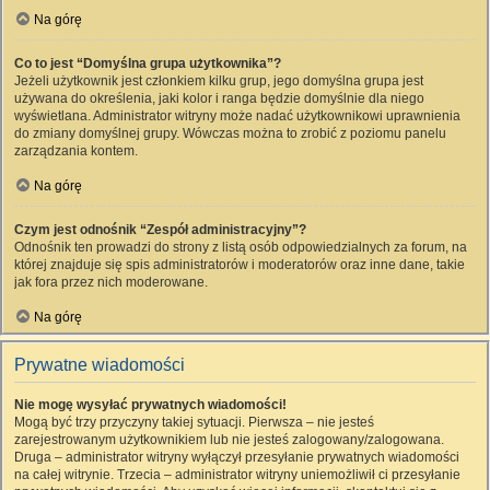
Na górę
Co to jest “Domyślna grupa użytkownika”?
Jeżeli użytkownik jest członkiem kilku grup, jego domyślna grupa jest
używana do określenia, jaki kolor i ranga będzie domyślnie dla niego
wyświetlana. Administrator witryny może nadać użytkownikowi uprawnienia
do zmiany domyślnej grupy. Wówczas można to zrobić z poziomu panelu
zarządzania kontem.
Na górę
Czym jest odnośnik “Zespół administracyjny”?
Odnośnik ten prowadzi do strony z listą osób odpowiedzialnych za forum, na
której znajduje się spis administratorów i moderatorów oraz inne dane, takie
jak fora przez nich moderowane.
Na górę
Prywatne wiadomości
Nie mogę wysyłać prywatnych wiadomości!
Mogą być trzy przyczyny takiej sytuacji. Pierwsza – nie jesteś
zarejestrowanym użytkownikiem lub nie jesteś zalogowany/zalogowana.
Druga – administrator witryny wyłączył przesyłanie prywatnych wiadomości
na całej witrynie. Trzecia – administrator witryny uniemożliwił ci przesyłanie