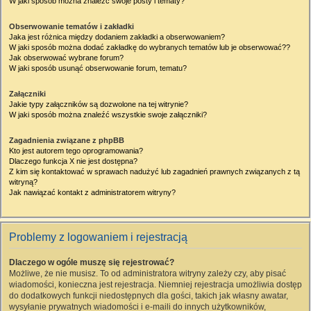
W jaki sposób można znaleźć swoje posty i tematy?
Obserwowanie tematów i zakładki
Jaka jest różnica między dodaniem zakładki a obserwowaniem?
W jaki sposób można dodać zakładkę do wybranych tematów lub je obserwować??
Jak obserwować wybrane forum?
W jaki sposób usunąć obserwowanie forum, tematu?
Załączniki
Jakie typy załączników są dozwolone na tej witrynie?
W jaki sposób można znaleźć wszystkie swoje załączniki?
Zagadnienia związane z phpBB
Kto jest autorem tego oprogramowania?
Dlaczego funkcja X nie jest dostępna?
Z kim się kontaktować w sprawach nadużyć lub zagadnień prawnych związanych z tą
witryną?
Jak nawiązać kontakt z administratorem witryny?
Problemy z logowaniem i rejestracją
Dlaczego w ogóle muszę się rejestrować?
Możliwe, że nie musisz. To od administratora witryny zależy czy, aby pisać
wiadomości, konieczna jest rejestracja. Niemniej rejestracja umożliwia dostęp
do dodatkowych funkcji niedostępnych dla gości, takich jak własny awatar,
wysyłanie prywatnych wiadomości i e-maili do innych użytkowników,