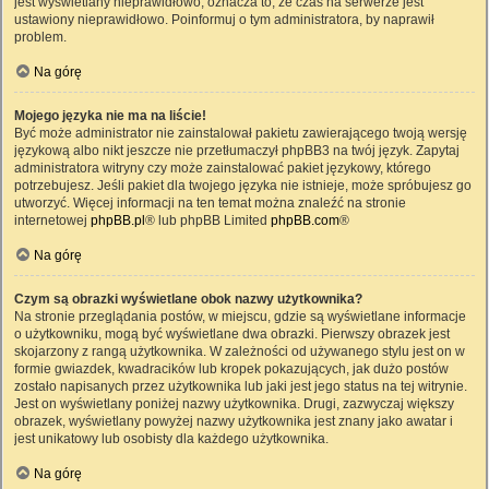
jest wyświetlany nieprawidłowo, oznacza to, że czas na serwerze jest
ustawiony nieprawidłowo. Poinformuj o tym administratora, by naprawił
problem.
Na górę
Mojego języka nie ma na liście!
Być może administrator nie zainstalował pakietu zawierającego twoją wersję
językową albo nikt jeszcze nie przetłumaczył phpBB3 na twój język. Zapytaj
administratora witryny czy może zainstalować pakiet językowy, którego
potrzebujesz. Jeśli pakiet dla twojego języka nie istnieje, może spróbujesz go
utworzyć. Więcej informacji na ten temat można znaleźć na stronie
internetowej
phpBB.pl
® lub phpBB Limited
phpBB.com
®
Na górę
Czym są obrazki wyświetlane obok nazwy użytkownika?
Na stronie przeglądania postów, w miejscu, gdzie są wyświetlane informacje
o użytkowniku, mogą być wyświetlane dwa obrazki. Pierwszy obrazek jest
skojarzony z rangą użytkownika. W zależności od używanego stylu jest on w
formie gwiazdek, kwadracików lub kropek pokazujących, jak dużo postów
zostało napisanych przez użytkownika lub jaki jest jego status na tej witrynie.
Jest on wyświetlany poniżej nazwy użytkownika. Drugi, zazwyczaj większy
obrazek, wyświetlany powyżej nazwy użytkownika jest znany jako awatar i
jest unikatowy lub osobisty dla każdego użytkownika.
Na górę