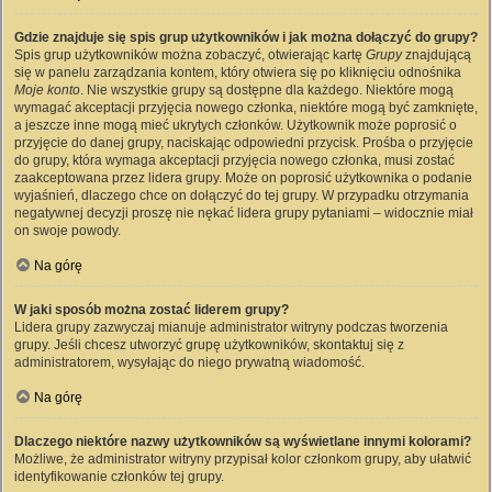
Gdzie znajduje się spis grup użytkowników i jak można dołączyć do grupy?
Spis grup użytkowników można zobaczyć, otwierając kartę
Grupy
znajdującą
się w panelu zarządzania kontem, który otwiera się po kliknięciu odnośnika
Moje konto
. Nie wszystkie grupy są dostępne dla każdego. Niektóre mogą
wymagać akceptacji przyjęcia nowego członka, niektóre mogą być zamknięte,
a jeszcze inne mogą mieć ukrytych członków. Użytkownik może poprosić o
przyjęcie do danej grupy, naciskając odpowiedni przycisk. Prośba o przyjęcie
do grupy, która wymaga akceptacji przyjęcia nowego członka, musi zostać
zaakceptowana przez lidera grupy. Może on poprosić użytkownika o podanie
wyjaśnień, dlaczego chce on dołączyć do tej grupy. W przypadku otrzymania
negatywnej decyzji proszę nie nękać lidera grupy pytaniami – widocznie miał
on swoje powody.
Na górę
W jaki sposób można zostać liderem grupy?
Lidera grupy zazwyczaj mianuje administrator witryny podczas tworzenia
grupy. Jeśli chcesz utworzyć grupę użytkowników, skontaktuj się z
administratorem, wysyłając do niego prywatną wiadomość.
Na górę
Dlaczego niektóre nazwy użytkowników są wyświetlane innymi kolorami?
Możliwe, że administrator witryny przypisał kolor członkom grupy, aby ułatwić
identyfikowanie członków tej grupy.