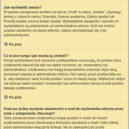
Jak wyświetlić awatar?
W panelu zarządzania kontem na karcie „Profil” w sekcji „Awatar”, używając
jednej z czterech metod: Gravatar, Galeria awatarów, Zdalny awatar lub
Prześlij awatar, można dodać awatar. Wyświetlanie awatarów i sposób ich
wyświetlania są uzależnione od administratora witryny. Jeśli nie można
używać awatarów na danej witrynie, należy skontaktować się z jej
administratorem.
Na górę
Co to jest ranga i jak można ją zmienić?
Rangi wyświetlane pod nazwami użytkowników oznaczają, ile postów dany
użytkownik napisał lub jaki ma status na forum, np. moderatora czy
administratora. Użytkownicy nie mogą bezpośrednio zmieniać stylu rang,
ponieważ ustawia je administrator witryny. Nie należy pisać postów tylko po
to, aby zwiększyć swój licznik postów i przez to swoją rangę. Większość witryn
nie toleruje takich działań i moderator lub administrator obniży licznik postów
takiego użytkownika.
Na górę
Podczas próby wysłania wiadomości e-mail do użytkownika witryna prosi
mnie o zalogowanie. Dlaczego?
Tylko zarejestrowani użytkownicy mogą wysyłać e-maile do innych
użytkowników przez wbudowany formularz wysyłania e-maili i tylko wtedy,
jeżeli administrator włączył tę funkcję. Ma to zabezpieczać przed