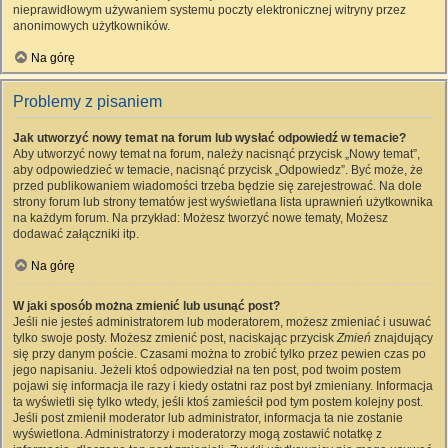
nieprawidłowym używaniem systemu poczty elektronicznej witryny przez
anonimowych użytkowników.
Na górę
Problemy z pisaniem
Jak utworzyć nowy temat na forum lub wysłać odpowiedź w temacie?
Aby utworzyć nowy temat na forum, należy nacisnąć przycisk „Nowy temat”,
aby odpowiedzieć w temacie, nacisnąć przycisk „Odpowiedz”. Być może, że
przed publikowaniem wiadomości trzeba będzie się zarejestrować. Na dole
strony forum lub strony tematów jest wyświetlana lista uprawnień użytkownika
na każdym forum. Na przykład: Możesz tworzyć nowe tematy, Możesz
dodawać załączniki itp.
Na górę
W jaki sposób można zmienić lub usunąć post?
Jeśli nie jesteś administratorem lub moderatorem, możesz zmieniać i usuwać
tylko swoje posty. Możesz zmienić post, naciskając przycisk
Zmień
znajdujący
się przy danym poście. Czasami można to zrobić tylko przez pewien czas po
jego napisaniu. Jeżeli ktoś odpowiedział na ten post, pod twoim postem
pojawi się informacja ile razy i kiedy ostatni raz post był zmieniany. Informacja
ta wyświetli się tylko wtedy, jeśli ktoś zamieścił pod tym postem kolejny post.
Jeśli post zmienił moderator lub administrator, informacja ta nie zostanie
wyświetlona. Administratorzy i moderatorzy mogą zostawić notatkę z