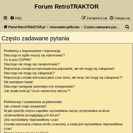
Forum RetroTRAKTOR
FAQ
Zarejestruj się
Zaloguj się
S
Portal RetroTRAKTOR.pl
retrotraktor.pl/forum
Często zadawane pytania
z
Często zadawane pytania
u
k
Problemy z logowaniem i rejestracją
Dlaczego w ogóle muszę się rejestrować?
a
Co to jest COPPA?
j
Dlaczego nie mogę się zarejestrować?
Rejestracja została przeprowadzona poprawnie, ale nie mogę się zalogować!
Dlaczego nie mogę się zalogować?
Rejestracja została dokonana jakiś czas temu, ale teraz nie mogę się zalogować?!
Nie pamiętam hasła!
Dlaczego następuje automatyczne wylogowanie?
Jak działa funkcja “Usuń ciasteczka witryny”?
Preferencje i ustawienia użytkownika
Jak zmienić moje ustawienia?
W jaki sposób można zapobiec wyświetlaniu nazwy użytkownika na liście
użytkowników przeglądających forum?
Jest wyświetlany nieprawidłowy czas!
Została wykonana zmiana strefy czasowej, a nadal jest wyświetlany nieprawidłowy
czas!