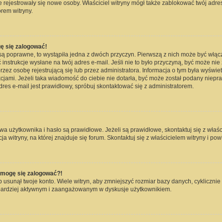
nie rejestrowały się nowe osoby. Właściciel witryny mógł także zablokować twój adre
rem witryny.
ę się zalogować!
są poprawne, to wystąpiła jedna z dwóch przyczyn. Pierwszą z nich może być włąc
instrukcje wysłane na twój adres e-mail. Jeśli nie to było przyczyną, być może nie
 osobę rejestrującą się lub przez administratora. Informacja o tym była wyświetlo
kcjami. Jeżeli taka wiadomość do ciebie nie dotarła, być może został podany niep
dres e-mail jest prawidłowy, spróbuj skontaktować się z administratorem.
użytkownika i hasło są prawidłowe. Jeżeli są prawidłowe, skontaktuj się z właścici
witryny, na której znajduje się forum. Skontaktuj się z właścicielem witryny i po
e mogę się zalogować?!
usunął twoje konto. Wiele witryn, aby zmniejszyć rozmiar bazy danych, cyklicznie 
dź bardziej aktywnym i zaangażowanym w dyskusje użytkownikiem.