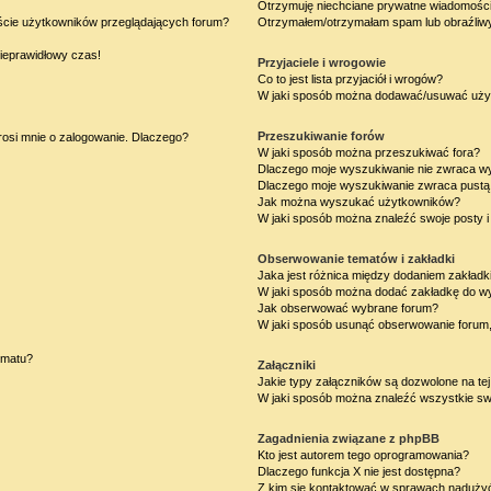
Otrzymuję niechciane prywatne wiadomości
iście użytkowników przeglądających forum?
Otrzymałem/otrzymałam spam lub obraźliwy 
nieprawidłowy czas!
Przyjaciele i wrogowie
Co to jest lista przyjaciół i wrogów?
W jaki sposób można dodawać/usuwać użytk
Przeszukiwanie forów
rosi mnie o zalogowanie. Dlaczego?
W jaki sposób można przeszukiwać fora?
Dlaczego moje wyszukiwanie nie zwraca w
Dlaczego moje wyszukiwanie zwraca pustą 
Jak można wyszukać użytkowników?
W jaki sposób można znaleźć swoje posty i
Obserwowanie tematów i zakładki
Jaka jest różnica między dodaniem zakład
W jaki sposób można dodać zakładkę do w
Jak obserwować wybrane forum?
W jaki sposób usunąć obserwowanie forum
ematu?
Załączniki
Jakie typy załączników są dozwolone na tej
W jaki sposób można znaleźć wszystkie swo
Zagadnienia związane z phpBB
Kto jest autorem tego oprogramowania?
Dlaczego funkcja X nie jest dostępna?
Z kim się kontaktować w sprawach nadużyć