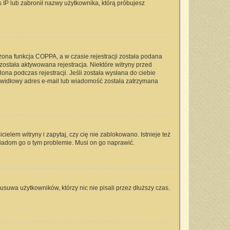
s IP lub zabronił nazwy użytkownika, którą próbujesz
zona funkcja COPPA, a w czasie rejestracji została podana
 została aktywowana rejestracja. Niektóre witryny przed
na podczas rejestracji. Jeśli została wysłana do ciebie
rawidłowy adres e-mail lub wiadomość została zatrzymana
elem witryny i zapytaj, czy cię nie zablokowano. Istnieje też
wiadom go o tym problemie. Musi on go naprawić.
usuwa użytkowników, którzy nic nie pisali przez dłuższy czas.