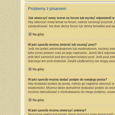
Problemy z pisaniem
Jak utworzyć nowy temat na forum lub wysłać odpowiedź w
Aby utworzyć nowy temat na forum, należy nacisnąć przycisk 
zarejestrować. Na dole strony forum lub strony tematów jest 
Na górę
W jaki sposób można zmienić lub usunąć post?
Jeśli nie jesteś administratorem lub moderatorem, możesz zmi
tylko przez pewien czas po jego napisaniu. Jeżeli ktoś odpowied
jeśli ktoś zamieścił pod tym postem kolejny post. Jeśli post zm
dlaczego ten post zmieniali. Zwykli użytkownicy nie mogą usu
Na górę
W jaki sposób można dodać podpis do swojego posta?
Aby dodawać podpis do posta, należy go najpierw utworzyć w
wiadomości. Możesz także domyślnie dodawać podpis do wszyst
możesz zdecydować o niedodawaniu do niego podpisu, usuwa
Na górę
W jaki sposób można utworzyć ankietę?
Tworzenie ankiet jest proste. Kiedy tworzysz nowy temat bądź 