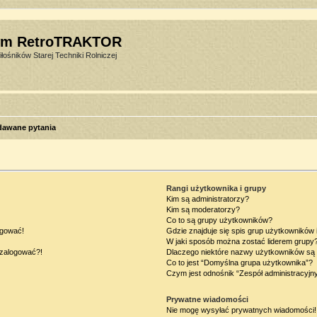
um RetroTRAKTOR
łośników Starej Techniki Rolniczej
dawane pytania
Rangi użytkownika i grupy
Kim są administratorzy?
Kim są moderatorzy?
Co to są grupy użytkowników?
ogować!
Gdzie znajduje się spis grup użytkowników
W jaki sposób można zostać liderem grupy
ę zalogować?!
Dlaczego niektóre nazwy użytkowników są 
Co to jest “Domyślna grupa użytkownika”?
Czym jest odnośnik “Zespół administracyjn
Prywatne wiadomości
Nie mogę wysyłać prywatnych wiadomości!