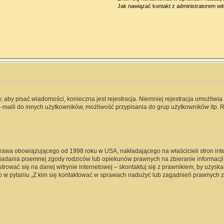
Jak nawiązać kontakt z administratorem wi
y, aby pisać wiadomości, konieczna jest rejestracja. Niemniej rejestracja umożliwi
-maili do innych użytkowników, możliwość przypisania do grup użytkowników itp. Re
 prawa obowiązującego od 1998 roku w USA, nakładającego na właścicieli stron int
iadania pisemnej zgody rodziców lub opiekunów prawnych na zbieranie informacji 
rować się na danej witrynie internetowej – skontaktuj się z prawnikiem, by uzyskać
 w pytaniu „Z kim się kontaktować w sprawach nadużyć lub zagadnień prawnych zw