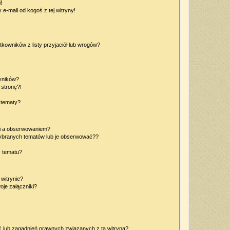
!
e-mail od kogoś z tej witryny!
owników z listy przyjaciół lub wrogów?
yników?
stronę?!
 tematy?
ki a obserwowaniem?
ybranych tematów lub je obserwować??
, tematu?
 witrynie?
je załączniki?
 lub zagadnień prawnych związanych z tą witryną?