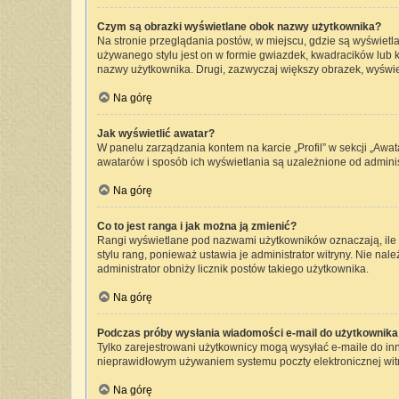
Czym są obrazki wyświetlane obok nazwy użytkownika?
Na stronie przeglądania postów, w miejscu, gdzie są wyświetl
używanego stylu jest on w formie gwiazdek, kwadracików lub kr
nazwy użytkownika. Drugi, zazwyczaj większy obrazek, wyświet
Na górę
Jak wyświetlić awatar?
W panelu zarządzania kontem na karcie „Profil” w sekcji „Awat
awatarów i sposób ich wyświetlania są uzależnione od administ
Na górę
Co to jest ranga i jak można ją zmienić?
Rangi wyświetlane pod nazwami użytkowników oznaczają, ile p
stylu rang, ponieważ ustawia je administrator witryny. Nie nale
administrator obniży licznik postów takiego użytkownika.
Na górę
Podczas próby wysłania wiadomości e-mail do użytkownika 
Tylko zarejestrowani użytkownicy mogą wysyłać e-maile do inny
nieprawidłowym używaniem systemu poczty elektronicznej wi
Na górę