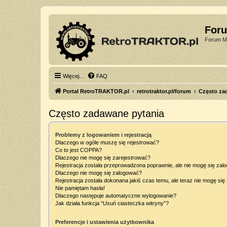
For
Forum Mi
Więcej…
FAQ
Portal RetroTRAKTOR.pl
retrotraktor.pl/forum
Często za
Często zadawane pytania
Problemy z logowaniem i rejestracją
Dlaczego w ogóle muszę się rejestrować?
Co to jest COPPA?
Dlaczego nie mogę się zarejestrować?
Rejestracja została przeprowadzona poprawnie, ale nie mogę się zal
Dlaczego nie mogę się zalogować?
Rejestracja została dokonana jakiś czas temu, ale teraz nie mogę si
Nie pamiętam hasła!
Dlaczego następuje automatyczne wylogowanie?
Jak działa funkcja “Usuń ciasteczka witryny”?
Preferencje i ustawienia użytkownika