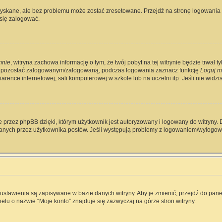
skane, ale bez problemu może zostać zresetowane. Przejdź na stronę logowania i 
się zalogować.
mnie
, witryna zachowa informację o tym, że twój pobyt na tej witrynie będzie trwał 
y pozostać zalogowanym/zalogowaną, podczas logowania zaznacz funkcję
Loguj m
rence internetowej, sali komputerowej w szkole lub na uczelni itp. Jeśli nie widzisz 
 przez phpBB dzięki, którym użytkownik jest autoryzowany i logowany do witryny. D
zytanych przez użytkownika postów. Jeśli występują problemy z logowaniem/wylog
e ustawienia są zapisywane w bazie danych witryny. Aby je zmienić, przejdź do p
elu o nazwie “Moje konto” znajduje się zazwyczaj na górze stron witryny.