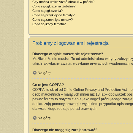
Czy można umieszczać obrazki w poście?
Co to są ogłoszenia globalne?
Co to są ogłoszenia?
Co to są przyklejone tematy?
Co to są zamknięte tematy?
Co to są ikony tematu?
Problemy z logowaniem i rejestracją
Dlaczego w ogóle muszę się rejestrować?
Możliwe, że nie musisz. To od administratora witryny zależy cz
takich jak własny awatar, wysyłanie prywatnych wiadomości i e
Na górę
Co to jest COPPA?
COPPA, to skrót od Child Online Privacy and Protection Act –
osób małoletnich – mających mniej niż 13 lat – obowiązek pos
pewności czy to dotyczy ciebie jako kogoś próbującego zarejest
dostarczają pomocy prawnej z wyjątkiem przypadku opisanego
dla wszelkiego rodzaju porad prawnych.
Na górę
Dlaczego nie mogę się zarejestrować?