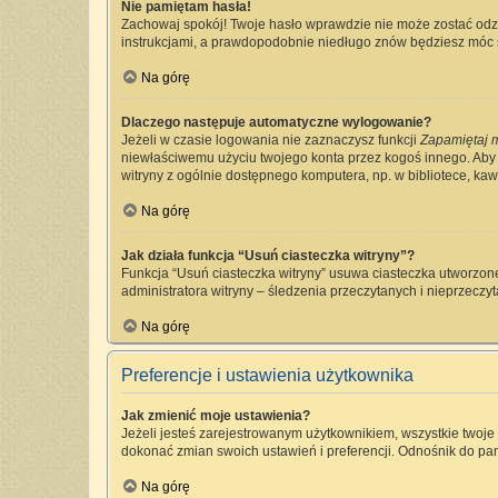
Nie pamiętam hasła!
Zachowaj spokój! Twoje hasło wprawdzie nie może zostać odzy
instrukcjami, a prawdopodobnie niedługo znów będziesz móc 
Na górę
Dlaczego następuje automatyczne wylogowanie?
Jeżeli w czasie logowania nie zaznaczysz funkcji
Zapamiętaj 
niewłaściwemu użyciu twojego konta przez kogoś innego. Ab
witryny z ogólnie dostępnego komputera, np. w bibliotece, kawia
Na górę
Jak działa funkcja “Usuń ciasteczka witryny”?
Funkcja “Usuń ciasteczka witryny” usuwa ciasteczka utworzone
administratora witryny – śledzenia przeczytanych i nieprzec
Na górę
Preferencje i ustawienia użytkownika
Jak zmienić moje ustawienia?
Jeżeli jesteś zarejestrowanym użytkownikiem, wszystkie twoj
dokonać zmian swoich ustawień i preferencji. Odnośnik do pan
Na górę