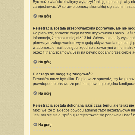
Być może właściciel witryny wyłączył funkcję rejestracji, aby 
zarejestrować. W sprawie pomocy skontaktuj się z administrato
Na górę
Rejestracja została przeprowadzona poprawnie, ale nie mog
Po pierwsze, sprawdź swoją nazwę użytkownika i hasło. Jeśli 
informacja, że masz mniej niż 13 lat. Wówczas należy wykonać 
pierwszym zalogowaniem wymagają aktywowania rejestracji przez
wiadomość e-mail, postępuj zgodnie z zawartymi w niej instru
przez filtr antyspamowy. Jeśli na pewno podany przez ciebie a
Na górę
Dlaczego nie mogę się zalogować?
Powodów może być kilka. Po pierwsze sprawdź, czy twoja nazwa 
prawdopodobieństwo, że problem powoduje błędna konfiguracja 
Na górę
Rejestracja została dokonana jakiś czas temu, ale teraz ni
Możliwe, że z jakiegoś powodu administrator dezaktywował lub 
Jeśli tak się stało, spróbuj zarejestrować się ponownie i bą
Na górę