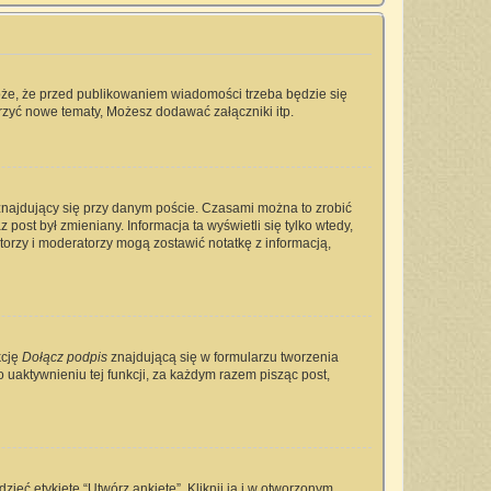
oże, że przed publikowaniem wiadomości trzeba będzie się
rzyć nowe tematy, Możesz dodawać załączniki itp.
najdujący się przy danym poście. Czasami można to zrobić
 post był zmieniany. Informacja ta wyświetli się tylko wtedy,
ratorzy i moderatorzy mogą zostawić notatkę z informacją,
kcję
Dołącz podpis
znajdującą się w formularzu tworzenia
aktywnieniu tej funkcji, za każdym razem pisząc post,
ieć etykietę “Utwórz ankietę”. Kliknij ją i w otworzonym