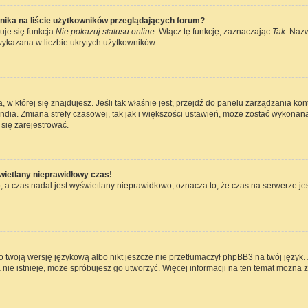
nika na liście użytkowników przeglądających forum?
uje się funkcja
Nie pokazuj statusu online
. Włącz tę funkcję, zaznaczając
Tak
. Naz
wykazana w liczbie ukrytych użytkowników.
ta, w której się znajdujesz. Jeśli tak właśnie jest, przejdź do panelu zarządzania k
dia. Zmiana strefy czasowej, tak jak i większości ustawień, może zostać wykonana
się zarejestrować.
wietlany nieprawidłowy czas!
 a czas nadal jest wyświetlany nieprawidłowo, oznacza to, że czas na serwerze jes
 twoją wersję językową albo nikt jeszcze nie przetłumaczył phpBB3 na twój język. 
a nie istnieje, może spróbujesz go utworzyć. Więcej informacji na ten temat można 