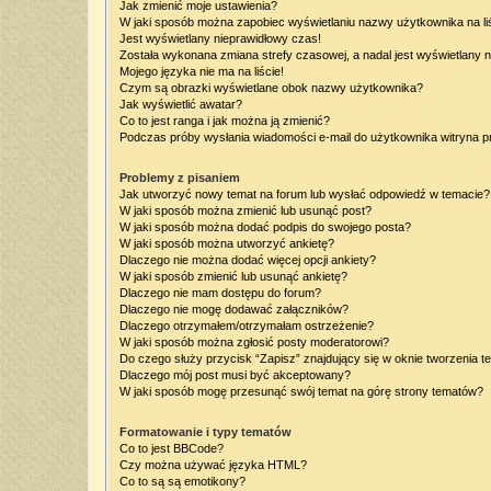
Jak zmienić moje ustawienia?
W jaki sposób można zapobiec wyświetlaniu nazwy użytkownika na l
Jest wyświetlany nieprawidłowy czas!
Została wykonana zmiana strefy czasowej, a nadal jest wyświetlany 
Mojego języka nie ma na liście!
Czym są obrazki wyświetlane obok nazwy użytkownika?
Jak wyświetlić awatar?
Co to jest ranga i jak można ją zmienić?
Podczas próby wysłania wiadomości e-mail do użytkownika witryna p
Problemy z pisaniem
Jak utworzyć nowy temat na forum lub wysłać odpowiedź w temacie?
W jaki sposób można zmienić lub usunąć post?
W jaki sposób można dodać podpis do swojego posta?
W jaki sposób można utworzyć ankietę?
Dlaczego nie można dodać więcej opcji ankiety?
W jaki sposób zmienić lub usunąć ankietę?
Dlaczego nie mam dostępu do forum?
Dlaczego nie mogę dodawać załączników?
Dlaczego otrzymałem/otrzymałam ostrzeżenie?
W jaki sposób można zgłosić posty moderatorowi?
Do czego służy przycisk “Zapisz” znajdujący się w oknie tworzenia t
Dlaczego mój post musi być akceptowany?
W jaki sposób mogę przesunąć swój temat na górę strony tematów?
Formatowanie i typy tematów
Co to jest BBCode?
Czy można używać języka HTML?
Co to są są emotikony?