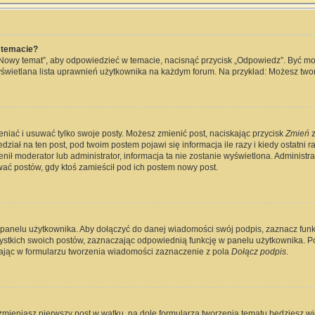
 temacie?
„Nowy temat”, aby odpowiedzieć w temacie, nacisnąć przycisk „Odpowiedz”. Być m
wyświetlana lista uprawnień użytkownika na każdym forum. Na przykład: Możesz two
eniać i usuwać tylko swoje posty. Możesz zmienić post, naciskając przycisk
Zmień
z
ział na ten post, pod twoim postem pojawi się informacja ile razy i kiedy ostatni raz
ienił moderator lub administrator, informacja ta nie zostanie wyświetlona. Administ
wać postów, gdy ktoś zamieścił pod ich postem nowy post.
 panelu użytkownika. Aby dołączyć do danej wiadomości swój podpis, zaznacz fun
kich swoich postów, zaznaczając odpowiednią funkcję w panelu użytkownika. Po u
jąc w formularzu tworzenia wiadomości zaznaczenie z pola
Dołącz podpis
.
zmieniasz pierwszy post w wątku, na dole formularza tworzenia tematu będziesz widz