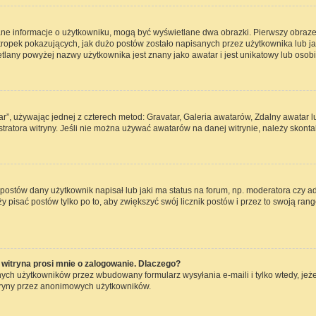
ane informacje o użytkowniku, mogą być wyświetlane dwa obrazki. Pierwszy obraze
opek pokazujących, jak dużo postów zostało napisanych przez użytkownika lub jaki j
lany powyżej nazwy użytkownika jest znany jako awatar i jest unikatowy lub osob
ar”, używając jednej z czterech metod: Gravatar, Galeria awatarów, Zdalny awatar 
ratora witryny. Jeśli nie można używać awatarów na danej witrynie, należy skontak
ostów dany użytkownik napisał lub jaki ma status na forum, np. moderatora czy a
ży pisać postów tylko po to, aby zwiększyć swój licznik postów i przez to swoją rang
witryna prosi mnie o zalogowanie. Dlaczego?
ch użytkowników przez wbudowany formularz wysyłania e-maili i tylko wtedy, jeżel
tryny przez anonimowych użytkowników.