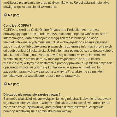
możliwość przypisania do grup użytkowników itp. Rejestracja zajmuje tylko
chwilę, więc zaleca się jej wykonanie.
Na górę
Co to jest COPPA?
COPPA, to skrót od Child Online Privacy and Protection Act – prawa
obowiązującego od 1998 roku w USA, nakładającego na właścicieli stron
internetowych, które potencjalnie mogą zbierać informacje od osób
małoletnich – mających mniej niż 13 lat – obowiązek posiadania pisemnej
zgody rodziców lub opiekunów prawnych na zbieranie informacji prywatnych
od osób poniżej 13 roku życia. Jeżeli nie masz pewności czy to dotyczy ciebie
jako kogoś próbującego zarejestrować się na danej witrynie internetowej –
skontaktuj się z prawnikiem, by uzyskać wyjaśnienie. phpBB Limited i
właściciele tej witryny nie dostarczają pomocy prawnej z wyjątkiem przypadku
opisanego w pytaniu „Z kim się kontaktować w sprawach nadużyć lub
zagadnień prawnych związanych z tą witryną?”, a także nie są punktem
kontaktowym dla wszelkiego rodzaju porad prawnych.
Na górę
Dlaczego nie mogę się zarejestrować?
Być może właściciel witryny wyłączył funkcję rejestracji, aby nie rejestrowały
się nowe osoby. Właściciel witryny mógł także zablokować twój adres IP lub
zabronił nazwy użytkownika, którą próbujesz zarejestrować. W sprawie
pomocy skontaktuj się z administratorem witryny.