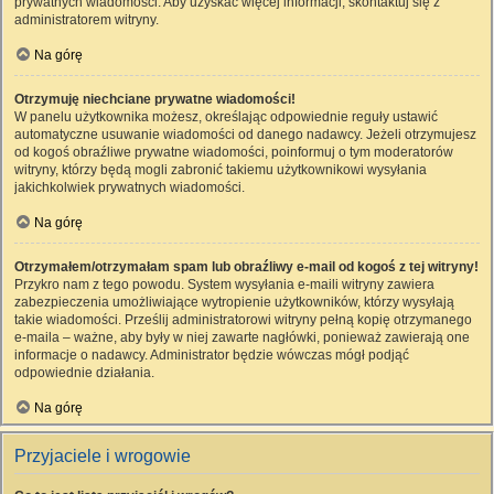
prywatnych wiadomości. Aby uzyskać więcej informacji, skontaktuj się z
administratorem witryny.
Na górę
Otrzymuję niechciane prywatne wiadomości!
W panelu użytkownika możesz, określając odpowiednie reguły ustawić
automatyczne usuwanie wiadomości od danego nadawcy. Jeżeli otrzymujesz
od kogoś obraźliwe prywatne wiadomości, poinformuj o tym moderatorów
witryny, którzy będą mogli zabronić takiemu użytkownikowi wysyłania
jakichkolwiek prywatnych wiadomości.
Na górę
Otrzymałem/otrzymałam spam lub obraźliwy e-mail od kogoś z tej witryny!
Przykro nam z tego powodu. System wysyłania e-maili witryny zawiera
zabezpieczenia umożliwiające wytropienie użytkowników, którzy wysyłają
takie wiadomości. Prześlij administratorowi witryny pełną kopię otrzymanego
e-maila – ważne, aby były w niej zawarte nagłówki, ponieważ zawierają one
informacje o nadawcy. Administrator będzie wówczas mógł podjąć
odpowiednie działania.
Na górę
Przyjaciele i wrogowie