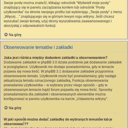
Swoje posty można znaleźć, klikając odnośnik “Wyświetl moje posty”
znajdujący się w panelu zarządzania kontem lub odnośnik “Posty
użytkownika” na stronie swojego profilu lub wybierając „Twoje posty” z menu
„Więcej…” znajdującego się w górnym lewym rogu witryny. Jeśli chcesz
wyszukać swoje tematy, użyj strony wyszukiwania zaawansowanego i
skorzystaj z odpowiednich funkcji.
Na górę
Obserwowanie tematów i zakładki
Jaka jest różnica między dodaniem zakładki a obserwowaniem?
Dodawanie zakładek w phpBB 3.0 działa podobnie jak dodawanie zakładek
w przeglądarce. Użytkownik nie dostaje powiadomienia, gdy w temacie
pojawia się nowa treść. W phpBB 3.1 dodawanie zakładek przypomina
obserwowanie tematu. Użytkownik może być powiadamiany, gdy nastąpi
aktualizacja tematu oznaczonego zakładką. Funkcja obserwowania
powiadamia użytkownika – w wybrany przez niego sposób – gdy w
obserwowanym temacie bądź forum pojawiła się nowa treść. Sposoby
powiadamiania dla zakładek i obserwowanych elementów można
konfigurować w panelu użytkownika na karcie „Ustawienia witryny”.
Na górę
W jaki sposób można dodać zakładkę do wybranych tematów lub je
obserwować??