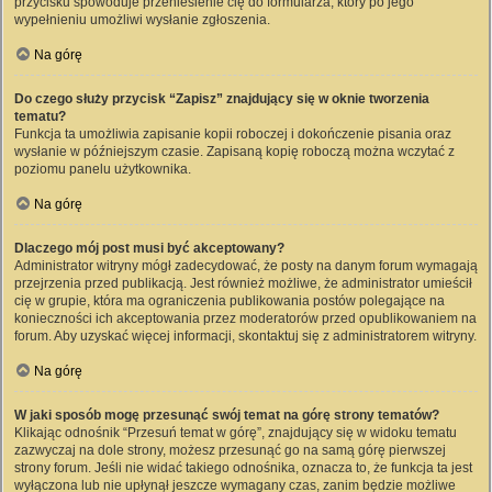
przycisku spowoduje przeniesienie cię do formularza, który po jego
wypełnieniu umożliwi wysłanie zgłoszenia.
Na górę
Do czego służy przycisk “Zapisz” znajdujący się w oknie tworzenia
tematu?
Funkcja ta umożliwia zapisanie kopii roboczej i dokończenie pisania oraz
wysłanie w późniejszym czasie. Zapisaną kopię roboczą można wczytać z
poziomu panelu użytkownika.
Na górę
Dlaczego mój post musi być akceptowany?
Administrator witryny mógł zadecydować, że posty na danym forum wymagają
przejrzenia przed publikacją. Jest również możliwe, że administrator umieścił
cię w grupie, która ma ograniczenia publikowania postów polegające na
konieczności ich akceptowania przez moderatorów przed opublikowaniem na
forum. Aby uzyskać więcej informacji, skontaktuj się z administratorem witryny.
Na górę
W jaki sposób mogę przesunąć swój temat na górę strony tematów?
Klikając odnośnik “Przesuń temat w górę”, znajdujący się w widoku tematu
zazwyczaj na dole strony, możesz przesunąć go na samą górę pierwszej
strony forum. Jeśli nie widać takiego odnośnika, oznacza to, że funkcja ta jest
wyłączona lub nie upłynął jeszcze wymagany czas, zanim będzie możliwe