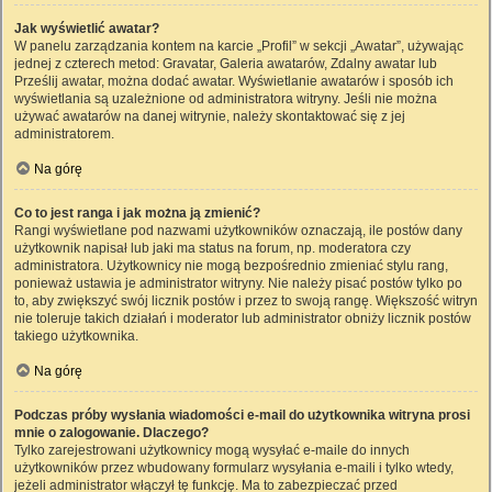
Jak wyświetlić awatar?
W panelu zarządzania kontem na karcie „Profil” w sekcji „Awatar”, używając
jednej z czterech metod: Gravatar, Galeria awatarów, Zdalny awatar lub
Prześlij awatar, można dodać awatar. Wyświetlanie awatarów i sposób ich
wyświetlania są uzależnione od administratora witryny. Jeśli nie można
używać awatarów na danej witrynie, należy skontaktować się z jej
administratorem.
Na górę
Co to jest ranga i jak można ją zmienić?
Rangi wyświetlane pod nazwami użytkowników oznaczają, ile postów dany
użytkownik napisał lub jaki ma status na forum, np. moderatora czy
administratora. Użytkownicy nie mogą bezpośrednio zmieniać stylu rang,
ponieważ ustawia je administrator witryny. Nie należy pisać postów tylko po
to, aby zwiększyć swój licznik postów i przez to swoją rangę. Większość witryn
nie toleruje takich działań i moderator lub administrator obniży licznik postów
takiego użytkownika.
Na górę
Podczas próby wysłania wiadomości e-mail do użytkownika witryna prosi
mnie o zalogowanie. Dlaczego?
Tylko zarejestrowani użytkownicy mogą wysyłać e-maile do innych
użytkowników przez wbudowany formularz wysyłania e-maili i tylko wtedy,
jeżeli administrator włączył tę funkcję. Ma to zabezpieczać przed