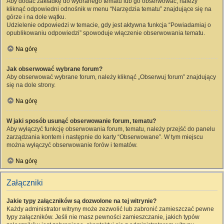
Aby dodać zakładkę do wybranego tematu lub go obserwować, należy
kliknąć odpowiedni odnośnik w menu “Narzędzia tematu” znajdujące się na
górze i na dole wątku.
Udzielenie odpowiedzi w temacie, gdy jest aktywna funkcja “Powiadamiaj o
opublikowaniu odpowiedzi” spowoduje włączenie obserwowania tematu.
Na górę
Jak obserwować wybrane forum?
Aby obserwować wybrane forum, należy kliknąć „Obserwuj forum” znajdujący
się na dole strony.
Na górę
W jaki sposób usunąć obserwowanie forum, tematu?
Aby wyłączyć funkcję obserwowania forum, tematu, należy przejść do panelu
zarządzania kontem i następnie do karty “Obserwowane”. W tym miejscu
można wyłączyć obserwowanie forów i tematów.
Na górę
Załączniki
Jakie typy załączników są dozwolone na tej witrynie?
Każdy administrator witryny może zezwolić lub zabronić zamieszczać pewne
typy załączników. Jeśli nie masz pewności zamieszczanie, jakich typów