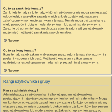
Co to są zamknięte tematy?
Zamknięte tematy są to tematy, w których użytkownicy nie mogą zamieszczać
odpowiedzi, a wszystkie zawarte w nich ankiety zostały automatycznie
zakończone w momencie zamykania tematu. Tematy mogą być zamykane z
wielu powodów i robią to moderatorzy forum lub administratorzy witryny.
Zależnie od uprawnień nadanych przez administratora witryny użytkownik
może mieć możliwość zamykania swoich tematów.
Na górę
Co to są ikony tematu?
Ikony tematu są obrazkami wybieranymi przez autora tematu skojarzonymi z
postami – sugerują ich treść. Możliwość korzystania z ikon tematu
uzależniona jest od uprawnień nadanych przez administratora witryny.
Na górę
Rangi użytkownika i grupy
Kim są administratorzy?
Administratorzy są użytkownikami albo też grupami użytkowników
posiadającymi najwyższy poziom uprawnień kontrolnych całej witryny. Mogą
oni kontrolować wszystkie zagadnienia związane z funkcjonowaniem witryny
włącznie z nadawaniem uprawnień, blokowaniem użytkowników, tworzeniem
grup użytkowników lub moderatorów itp. Zakres ich uprawnień zależy od