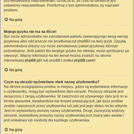
jest wyświetlany nieprawidłowo, oznacza to, że czas na serwerze jest
ustawiony nieprawidłowo. Poinformuj o tym administratora, by naprawił
problem.
Na górę
Mojego języka nie ma na liście!
Być może administrator nie zainstalował pakietu zawierającego twoją wersję
językową albo nikt jeszcze nie przetłumaczył phpBB3 na twój język. Zapytaj
administratora witryny czy może zainstalować pakiet językowy, którego
potrzebujesz. Jeśli pakiet dla twojego języka nie istnieje, może spróbujesz go
utworzyć. Więcej informacji na ten temat można znaleźć na stronie
internetowej
phpBB.pl
® lub phpBB Limited
phpBB.com
®
Na górę
Czym są obrazki wyświetlane obok nazwy użytkownika?
Na stronie przeglądania postów, w miejscu, gdzie są wyświetlane informacje
o użytkowniku, mogą być wyświetlane dwa obrazki. Pierwszy obrazek jest
skojarzony z rangą użytkownika. W zależności od używanego stylu jest on w
formie gwiazdek, kwadracików lub kropek pokazujących, jak dużo postów
zostało napisanych przez użytkownika lub jaki jest jego status na tej witrynie.
Jest on wyświetlany poniżej nazwy użytkownika. Drugi, zazwyczaj większy
obrazek, wyświetlany powyżej nazwy użytkownika jest znany jako awatar i
jest unikatowy lub osobisty dla każdego użytkownika.
Na górę