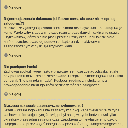
Na górę
Rejestracja została dokonana jakiś czas temu, ale teraz nie mogę się
zalogować?!
Możliwe, że z jakiegoś powodu administrator dezaktywował lub usunął twoje
konto. Wiele witryn, aby zmniejszyć rozmiar bazy danych, cyklicznie usuwa
użytkowników, którzy nic nie pisali przez dłuższy czas. Jeśli tak się stało,
spróbuj zarejestrować się ponownie i bądź bardziej aktywnym i
zaangażowanym w dyskusje użytkownikiem.
Na górę
Nie pamiętam hasła!
Zachowaj spokój! Twoje hasło wprawdzie nie może zostać odzyskane, ale
bez problemu może zostać zresetowane. Przejdź na stronę logowania i kliknij
odnośnik “Nie pamiętam hasła”. Postępuj zgodnie z instrukcjami, a
prawdopodobnie niedługo znów będziesz móc się zalogować.
Na górę
Dlaczego następuje automatyczne wylogowanie?
Jeżeli w czasie logowania nie zaznaczysz funkcji
Zapamiętaj mnie
, witryna
zachowa informację o tym, że twój pobyt na tej witrynie będzie trwał tylko
określony przez administratora czas. Zapobiega to niewłaściwemu użyciu
twojego konta przez kogoś innego. Aby pozostać zalogowanym/zalogowaną,