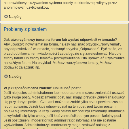
nieprawidłowym używaniem systemu poczty elektronicznej witryny przez
anonimowych użytkowników.
Na górę
Problemy z pisaniem
Jak utworzyć nowy temat na forum lub wysłać odpowiedź w temacie?
Aby utworzyć nowy temat na forum, należy nacisnąć przycisk „Nowy temat”,
aby odpowiedzieć w temacie, nacisnąć przycisk „Odpowiedz”. Być może, że
przed publikowaniem wiadomości trzeba będzie się zarejestrować. Na dole
strony forum lub strony tematów jest wyświetlana lista uprawnień użytkownika
na każdym forum. Na przykład: Możesz tworzyć nowe tematy, Możesz
dodawać załączniki itp.
Na górę
W jaki sposób można zmienić lub usunąć post?
Jeśli nie jesteś administratorem lub moderatorem, możesz zmieniać i usuwać
tylko swoje posty. Możesz zmienić post, naciskając przycisk
Zmień
znajdujący
się przy danym poście. Czasami można to zrobić tylko przez pewien czas po
jego napisaniu. Jeżeli ktoś odpowiedział na ten post, pod twoim postem
pojawi się informacja ile razy i kiedy ostatni raz post był zmieniany. Informacja
ta wyświetli się tylko wtedy, jeśli ktoś zamieścił pod tym postem kolejny post.
Jeśli post zmienił moderator lub administrator, informacja ta nie zostanie
wyświetlona. Administratorzy i moderatorzy mogą zostawić notatkę z