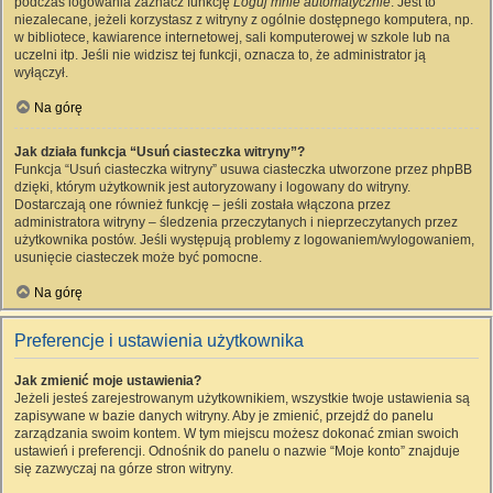
podczas logowania zaznacz funkcję
Loguj mnie automatycznie
. Jest to
niezalecane, jeżeli korzystasz z witryny z ogólnie dostępnego komputera, np.
w bibliotece, kawiarence internetowej, sali komputerowej w szkole lub na
uczelni itp. Jeśli nie widzisz tej funkcji, oznacza to, że administrator ją
wyłączył.
Na górę
Jak działa funkcja “Usuń ciasteczka witryny”?
Funkcja “Usuń ciasteczka witryny” usuwa ciasteczka utworzone przez phpBB
dzięki, którym użytkownik jest autoryzowany i logowany do witryny.
Dostarczają one również funkcję – jeśli została włączona przez
administratora witryny – śledzenia przeczytanych i nieprzeczytanych przez
użytkownika postów. Jeśli występują problemy z logowaniem/wylogowaniem,
usunięcie ciasteczek może być pomocne.
Na górę
Preferencje i ustawienia użytkownika
Jak zmienić moje ustawienia?
Jeżeli jesteś zarejestrowanym użytkownikiem, wszystkie twoje ustawienia są
zapisywane w bazie danych witryny. Aby je zmienić, przejdź do panelu
zarządzania swoim kontem. W tym miejscu możesz dokonać zmian swoich
ustawień i preferencji. Odnośnik do panelu o nazwie “Moje konto” znajduje
się zazwyczaj na górze stron witryny.