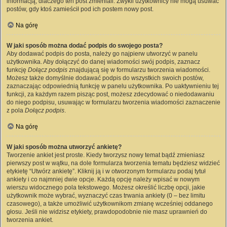
informacją, dlaczego ten post zmieniali. Zwykli użytkownicy nie mogą usuwać
postów, gdy ktoś zamieścił pod ich postem nowy post.
Na górę
W jaki sposób można dodać podpis do swojego posta?
Aby dodawać podpis do posta, należy go najpierw utworzyć w panelu
użytkownika. Aby dołączyć do danej wiadomości swój podpis, zaznacz
funkcję
Dołącz podpis
znajdującą się w formularzu tworzenia wiadomości.
Możesz także domyślnie dodawać podpis do wszystkich swoich postów,
zaznaczając odpowiednią funkcję w panelu użytkownika. Po uaktywnieniu tej
funkcji, za każdym razem pisząc post, możesz zdecydować o niedodawaniu
do niego podpisu, usuwając w formularzu tworzenia wiadomości zaznaczenie
z pola
Dołącz podpis
.
Na górę
W jaki sposób można utworzyć ankietę?
Tworzenie ankiet jest proste. Kiedy tworzysz nowy temat bądź zmieniasz
pierwszy post w wątku, na dole formularza tworzenia tematu będziesz widzieć
etykietę “Utwórz ankietę”. Kliknij ją i w otworzonym formularzu podaj tytuł
ankiety i co najmniej dwie opcje. Każdą opcję należy wpisać w nowym
wierszu widocznego pola tekstowego. Możesz określić liczbę opcji, jakie
użytkownik może wybrać, wyznaczyć czas trwania ankiety (0 – bez limitu
czasowego), a także umożliwić użytkownikom zmianę wcześniej oddanego
głosu. Jeśli nie widzisz etykiety, prawdopodobnie nie masz uprawnień do
tworzenia ankiet.