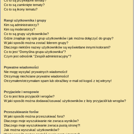
Co to są przyklejone tematy?
Co to są zamknięte tematy?
Co to są ikony tematu?
Rangi użytkownika i grupy
Kim są administratorzy?
Kim są moderatorzy?
Co to są grupy użytkowników?
Gdzie znajduje się spis grup użytkowników i jak można dołączyć do grupy?
W jaki sposób można zostać liderem grupy?
Dlaczego niektóre nazwy użytkowników są wyświetlane innymi kolorami?
Co to jest “Domyślna grupa użytkownika”?
Czym jest odnośnik “Zespół administracyjny”?
Prywatne wiadomości
Nie mogę wysyłać prywatnych wiadomości!
Otrzymuję niechciane prywatne wiadomości!
Otrzymałem/otrzymałam spam lub obraźliwy e-mail od kogoś z tej witryny!
Przyjaciele i wrogowie
Co to jest lista przyjaciół i wrogów?
W jaki sposób można dodawać/usuwać użytkowników z listy przyjaciół lub wrogów?
Przeszukiwanie forów
W jaki sposób można przeszukiwać fora?
Dlaczego moje wyszukiwanie nie zwraca wyników?
Dlaczego moje wyszukiwanie zwraca pustą stronę?!
Jak można wyszukać użytkowników?