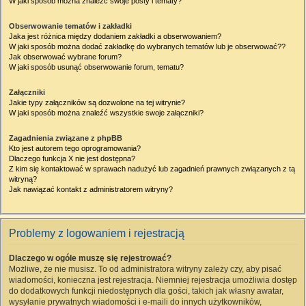
W jaki sposób można znaleźć swoje posty i tematy?
Obserwowanie tematów i zakładki
Jaka jest różnica między dodaniem zakładki a obserwowaniem?
W jaki sposób można dodać zakładkę do wybranych tematów lub je obserwować??
Jak obserwować wybrane forum?
W jaki sposób usunąć obserwowanie forum, tematu?
Załączniki
Jakie typy załączników są dozwolone na tej witrynie?
W jaki sposób można znaleźć wszystkie swoje załączniki?
Zagadnienia związane z phpBB
Kto jest autorem tego oprogramowania?
Dlaczego funkcja X nie jest dostępna?
Z kim się kontaktować w sprawach nadużyć lub zagadnień prawnych związanych z tą
witryną?
Jak nawiązać kontakt z administratorem witryny?
Problemy z logowaniem i rejestracją
Dlaczego w ogóle muszę się rejestrować?
Możliwe, że nie musisz. To od administratora witryny zależy czy, aby pisać
wiadomości, konieczna jest rejestracja. Niemniej rejestracja umożliwia dostęp
do dodatkowych funkcji niedostępnych dla gości, takich jak własny awatar,
wysyłanie prywatnych wiadomości i e-maili do innych użytkowników,