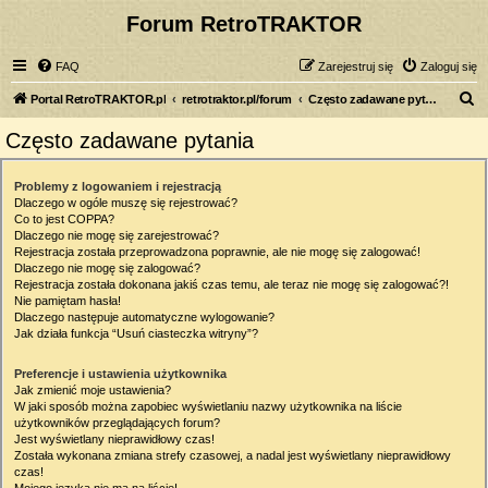
Forum RetroTRAKTOR
FAQ
Zarejestruj się
Zaloguj się
S
Portal RetroTRAKTOR.pl
retrotraktor.pl/forum
Często zadawane pytania
z
Często zadawane pytania
u
k
Problemy z logowaniem i rejestracją
Dlaczego w ogóle muszę się rejestrować?
a
Co to jest COPPA?
j
Dlaczego nie mogę się zarejestrować?
Rejestracja została przeprowadzona poprawnie, ale nie mogę się zalogować!
Dlaczego nie mogę się zalogować?
Rejestracja została dokonana jakiś czas temu, ale teraz nie mogę się zalogować?!
Nie pamiętam hasła!
Dlaczego następuje automatyczne wylogowanie?
Jak działa funkcja “Usuń ciasteczka witryny”?
Preferencje i ustawienia użytkownika
Jak zmienić moje ustawienia?
W jaki sposób można zapobiec wyświetlaniu nazwy użytkownika na liście
użytkowników przeglądających forum?
Jest wyświetlany nieprawidłowy czas!
Została wykonana zmiana strefy czasowej, a nadal jest wyświetlany nieprawidłowy
czas!