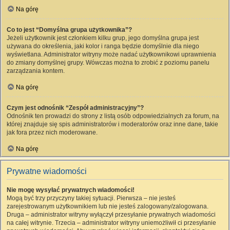
Na górę
Co to jest “Domyślna grupa użytkownika”?
Jeżeli użytkownik jest członkiem kilku grup, jego domyślna grupa jest
używana do określenia, jaki kolor i ranga będzie domyślnie dla niego
wyświetlana. Administrator witryny może nadać użytkownikowi uprawnienia
do zmiany domyślnej grupy. Wówczas można to zrobić z poziomu panelu
zarządzania kontem.
Na górę
Czym jest odnośnik “Zespół administracyjny”?
Odnośnik ten prowadzi do strony z listą osób odpowiedzialnych za forum, na
której znajduje się spis administratorów i moderatorów oraz inne dane, takie
jak fora przez nich moderowane.
Na górę
Prywatne wiadomości
Nie mogę wysyłać prywatnych wiadomości!
Mogą być trzy przyczyny takiej sytuacji. Pierwsza – nie jesteś
zarejestrowanym użytkownikiem lub nie jesteś zalogowany/zalogowana.
Druga – administrator witryny wyłączył przesyłanie prywatnych wiadomości
na całej witrynie. Trzecia – administrator witryny uniemożliwił ci przesyłanie