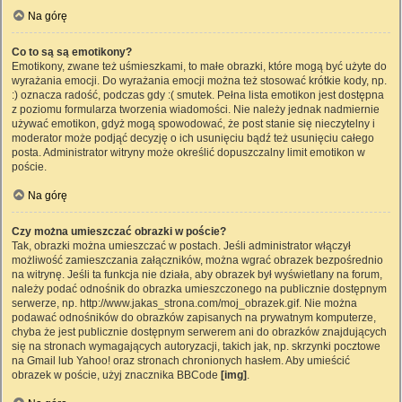
Na górę
Co to są są emotikony?
Emotikony, zwane też uśmieszkami, to małe obrazki, które mogą być użyte do
wyrażania emocji. Do wyrażania emocji można też stosować krótkie kody, np.
:) oznacza radość, podczas gdy :( smutek. Pełna lista emotikon jest dostępna
z poziomu formularza tworzenia wiadomości. Nie należy jednak nadmiernie
używać emotikon, gdyż mogą spowodować, że post stanie się nieczytelny i
moderator może podjąć decyzję o ich usunięciu bądź też usunięciu całego
posta. Administrator witryny może określić dopuszczalny limit emotikon w
poście.
Na górę
Czy można umieszczać obrazki w poście?
Tak, obrazki można umieszczać w postach. Jeśli administrator włączył
możliwość zamieszczania załączników, można wgrać obrazek bezpośrednio
na witrynę. Jeśli ta funkcja nie działa, aby obrazek był wyświetlany na forum,
należy podać odnośnik do obrazka umieszczonego na publicznie dostępnym
serwerze, np. http://www.jakas_strona.com/moj_obrazek.gif. Nie można
podawać odnośników do obrazków zapisanych na prywatnym komputerze,
chyba że jest publicznie dostępnym serwerem ani do obrazków znajdujących
się na stronach wymagających autoryzacji, takich jak, np. skrzynki pocztowe
na Gmail lub Yahoo! oraz stronach chronionych hasłem. Aby umieścić
obrazek w poście, użyj znacznika BBCode
[img]
.