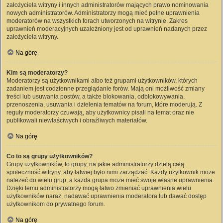
założyciela witryny i innych administratorów mających prawo nominowania
nowych administratorów. Administratorzy mogą mieć pełne uprawnienia
moderatorów na wszystkich forach utworzonych na witrynie. Zakres
uprawnień moderacyjnych uzależniony jest od uprawnień nadanych przez
założyciela witryny.
Na górę
Kim są moderatorzy?
Moderatorzy są użytkownikami albo też grupami użytkowników, których
zadaniem jest codzienne przeglądanie forów. Mają oni możliwość zmiany
treści lub usuwania postów, a także blokowania, odblokowywania,
przenoszenia, usuwania i dzielenia tematów na forum, które moderują. Z
reguły moderatorzy czuwają, aby użytkownicy pisali na temat oraz nie
publikowali niewłaściwych i obraźliwych materiałów.
Na górę
Co to są grupy użytkowników?
Grupy użytkowników, to grupy, na jakie administratorzy dzielą całą
społeczność witryny, aby łatwiej było nimi zarządzać. Każdy użytkownik może
należeć do wielu grup, a każda grupa może mieć swoje własne uprawnienia.
Dzięki temu administratorzy mogą łatwo zmieniać uprawnienia wielu
użytkowników naraz, nadawać uprawnienia moderatora lub dawać dostęp
użytkownikom do prywatnego forum.
Na górę