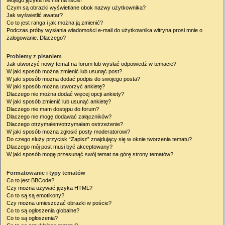
Mojego języka nie ma na liście!
Czym są obrazki wyświetlane obok nazwy użytkownika?
Jak wyświetlić awatar?
Co to jest ranga i jak można ją zmienić?
Podczas próby wysłania wiadomości e-mail do użytkownika witryna prosi mnie o
zalogowanie. Dlaczego?
Problemy z pisaniem
Jak utworzyć nowy temat na forum lub wysłać odpowiedź w temacie?
W jaki sposób można zmienić lub usunąć post?
W jaki sposób można dodać podpis do swojego posta?
W jaki sposób można utworzyć ankietę?
Dlaczego nie można dodać więcej opcji ankiety?
W jaki sposób zmienić lub usunąć ankietę?
Dlaczego nie mam dostępu do forum?
Dlaczego nie mogę dodawać załączników?
Dlaczego otrzymałem/otrzymałam ostrzeżenie?
W jaki sposób można zgłosić posty moderatorowi?
Do czego służy przycisk “Zapisz” znajdujący się w oknie tworzenia tematu?
Dlaczego mój post musi być akceptowany?
W jaki sposób mogę przesunąć swój temat na górę strony tematów?
Formatowanie i typy tematów
Co to jest BBCode?
Czy można używać języka HTML?
Co to są są emotikony?
Czy można umieszczać obrazki w poście?
Co to są ogłoszenia globalne?
Co to są ogłoszenia?