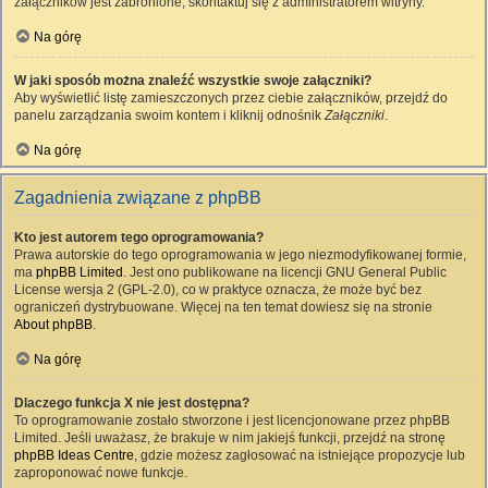
załączników jest zabronione, skontaktuj się z administratorem witryny.
Na górę
W jaki sposób można znaleźć wszystkie swoje załączniki?
Aby wyświetlić listę zamieszczonych przez ciebie załączników, przejdź do
panelu zarządzania swoim kontem i kliknij odnośnik
Załączniki
.
Na górę
Zagadnienia związane z phpBB
Kto jest autorem tego oprogramowania?
Prawa autorskie do tego oprogramowania w jego niezmodyfikowanej formie,
ma
phpBB Limited
. Jest ono publikowane na licencji GNU General Public
License wersja 2 (GPL-2.0), co w praktyce oznacza, że może być bez
ograniczeń dystrybuowane. Więcej na ten temat dowiesz się na stronie
About phpBB
.
Na górę
Dlaczego funkcja X nie jest dostępna?
To oprogramowanie zostało stworzone i jest licencjonowane przez phpBB
Limited. Jeśli uważasz, że brakuje w nim jakiejś funkcji, przejdź na stronę
phpBB Ideas Centre
, gdzie możesz zagłosować na istniejące propozycje lub
zaproponować nowe funkcje.