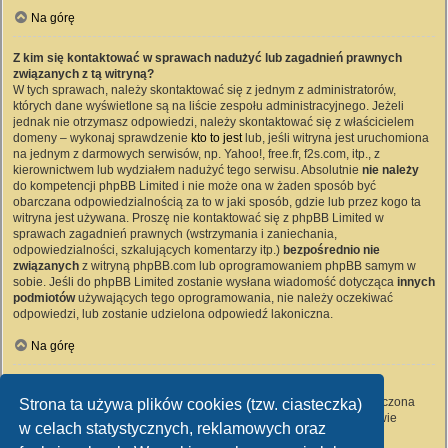
Na górę
Z kim się kontaktować w sprawach nadużyć lub zagadnień prawnych
związanych z tą witryną?
W tych sprawach, należy skontaktować się z jednym z administratorów,
których dane wyświetlone są na liście zespołu administracyjnego. Jeżeli
jednak nie otrzymasz odpowiedzi, należy skontaktować się z właścicielem
domeny – wykonaj sprawdzenie
kto to jest
lub, jeśli witryna jest uruchomiona
na jednym z darmowych serwisów, np. Yahoo!, free.fr, f2s.com, itp., z
kierownictwem lub wydziałem nadużyć tego serwisu. Absolutnie
nie należy
do kompetencji phpBB Limited i nie może ona w żaden sposób być
obarczana odpowiedzialnością za to w jaki sposób, gdzie lub przez kogo ta
witryna jest używana. Proszę nie kontaktować się z phpBB Limited w
sprawach zagadnień prawnych (wstrzymania i zaniechania,
odpowiedzialności, szkalujących komentarzy itp.)
bezpośrednio nie
związanych
z witryną phpBB.com lub oprogramowaniem phpBB samym w
sobie. Jeśli do phpBB Limited zostanie wysłana wiadomość dotycząca
innych
podmiotów
używających tego oprogramowania, nie należy oczekiwać
odpowiedzi, lub zostanie udzielona odpowiedź lakoniczna.
Na górę
Jak nawiązać kontakt z administratorem witryny?
Wszyscy użytkownicy witryny mogą używać – jeśli funkcja ta jest włączona
Strona ta używa plików cookies (tzw. ciasteczka)
przez administratora witryny – formularza „Kontakt z nami”. Członkowie
w celach statystycznych, reklamowych oraz
witryny mogą także używać odnośnika „Zespół administracyjny”.