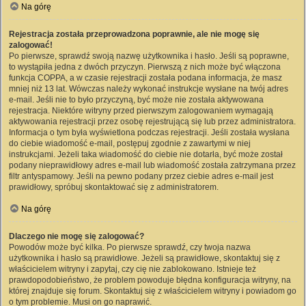
Na górę
Rejestracja została przeprowadzona poprawnie, ale nie mogę się
zalogować!
Po pierwsze, sprawdź swoją nazwę użytkownika i hasło. Jeśli są poprawne,
to wystąpiła jedna z dwóch przyczyn. Pierwszą z nich może być włączona
funkcja COPPA, a w czasie rejestracji została podana informacja, że masz
mniej niż 13 lat. Wówczas należy wykonać instrukcje wysłane na twój adres
e-mail. Jeśli nie to było przyczyną, być może nie została aktywowana
rejestracja. Niektóre witryny przed pierwszym zalogowaniem wymagają
aktywowania rejestracji przez osobę rejestrującą się lub przez administratora.
Informacja o tym była wyświetlona podczas rejestracji. Jeśli została wysłana
do ciebie wiadomość e-mail, postępuj zgodnie z zawartymi w niej
instrukcjami. Jeżeli taka wiadomość do ciebie nie dotarła, być może został
podany nieprawidłowy adres e-mail lub wiadomość została zatrzymana przez
filtr antyspamowy. Jeśli na pewno podany przez ciebie adres e-mail jest
prawidłowy, spróbuj skontaktować się z administratorem.
Na górę
Dlaczego nie mogę się zalogować?
Powodów może być kilka. Po pierwsze sprawdź, czy twoja nazwa
użytkownika i hasło są prawidłowe. Jeżeli są prawidłowe, skontaktuj się z
właścicielem witryny i zapytaj, czy cię nie zablokowano. Istnieje też
prawdopodobieństwo, że problem powoduje błędna konfiguracja witryny, na
której znajduje się forum. Skontaktuj się z właścicielem witryny i powiadom go
o tym problemie. Musi on go naprawić.