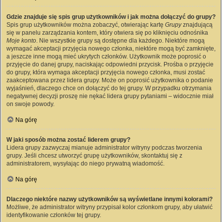
Gdzie znajduje się spis grup użytkowników i jak można dołączyć do grupy?
Spis grup użytkowników można zobaczyć, otwierając kartę
Grupy
znajdującą
się w panelu zarządzania kontem, który otwiera się po kliknięciu odnośnika
Moje konto
. Nie wszystkie grupy są dostępne dla każdego. Niektóre mogą
wymagać akceptacji przyjęcia nowego członka, niektóre mogą być zamknięte,
a jeszcze inne mogą mieć ukrytych członków. Użytkownik może poprosić o
przyjęcie do danej grupy, naciskając odpowiedni przycisk. Prośba o przyjęcie
do grupy, która wymaga akceptacji przyjęcia nowego członka, musi zostać
zaakceptowana przez lidera grupy. Może on poprosić użytkownika o podanie
wyjaśnień, dlaczego chce on dołączyć do tej grupy. W przypadku otrzymania
negatywnej decyzji proszę nie nękać lidera grupy pytaniami – widocznie miał
on swoje powody.
Na górę
W jaki sposób można zostać liderem grupy?
Lidera grupy zazwyczaj mianuje administrator witryny podczas tworzenia
grupy. Jeśli chcesz utworzyć grupę użytkowników, skontaktuj się z
administratorem, wysyłając do niego prywatną wiadomość.
Na górę
Dlaczego niektóre nazwy użytkowników są wyświetlane innymi kolorami?
Możliwe, że administrator witryny przypisał kolor członkom grupy, aby ułatwić
identyfikowanie członków tej grupy.