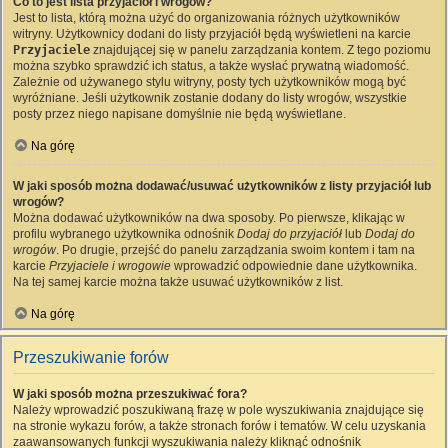
Co to jest lista przyjaciół i wrogów?
Jest to lista, którą można użyć do organizowania różnych użytkowników
witryny. Użytkownicy dodani do listy przyjaciół będą wyświetleni na karcie
Przyjaciele
znajdującej się w panelu zarządzania kontem. Z tego poziomu
można szybko sprawdzić ich status, a także wysłać prywatną wiadomość.
Zależnie od używanego stylu witryny, posty tych użytkowników mogą być
wyróżniane. Jeśli użytkownik zostanie dodany do listy wrogów, wszystkie
posty przez niego napisane domyślnie nie będą wyświetlane.
Na górę
W jaki sposób można dodawać/usuwać użytkowników z listy przyjaciół lub
wrogów?
Można dodawać użytkowników na dwa sposoby. Po pierwsze, klikając w
profilu wybranego użytkownika odnośnik
Dodaj do przyjaciół
lub
Dodaj do
wrogów
. Po drugie, przejść do panelu zarządzania swoim kontem i tam na
karcie
Przyjaciele i wrogowie
wprowadzić odpowiednie dane użytkownika.
Na tej samej karcie można także usuwać użytkowników z list.
Na górę
Przeszukiwanie forów
W jaki sposób można przeszukiwać fora?
Należy wprowadzić poszukiwaną frazę w pole wyszukiwania znajdujące się
na stronie wykazu forów, a także stronach forów i tematów. W celu uzyskania
zaawansowanych funkcji wyszukiwania należy kliknąć odnośnik