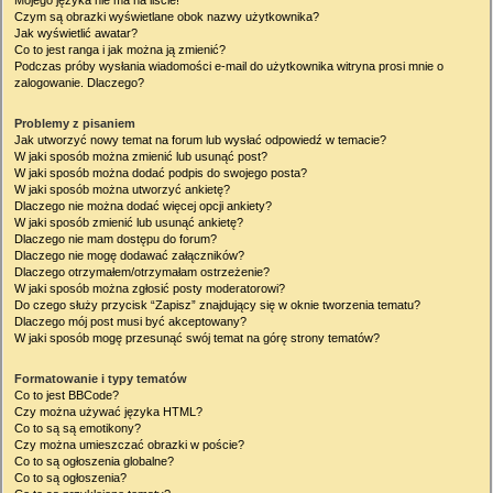
Mojego języka nie ma na liście!
Czym są obrazki wyświetlane obok nazwy użytkownika?
Jak wyświetlić awatar?
Co to jest ranga i jak można ją zmienić?
Podczas próby wysłania wiadomości e-mail do użytkownika witryna prosi mnie o
zalogowanie. Dlaczego?
Problemy z pisaniem
Jak utworzyć nowy temat na forum lub wysłać odpowiedź w temacie?
W jaki sposób można zmienić lub usunąć post?
W jaki sposób można dodać podpis do swojego posta?
W jaki sposób można utworzyć ankietę?
Dlaczego nie można dodać więcej opcji ankiety?
W jaki sposób zmienić lub usunąć ankietę?
Dlaczego nie mam dostępu do forum?
Dlaczego nie mogę dodawać załączników?
Dlaczego otrzymałem/otrzymałam ostrzeżenie?
W jaki sposób można zgłosić posty moderatorowi?
Do czego służy przycisk “Zapisz” znajdujący się w oknie tworzenia tematu?
Dlaczego mój post musi być akceptowany?
W jaki sposób mogę przesunąć swój temat na górę strony tematów?
Formatowanie i typy tematów
Co to jest BBCode?
Czy można używać języka HTML?
Co to są są emotikony?
Czy można umieszczać obrazki w poście?
Co to są ogłoszenia globalne?
Co to są ogłoszenia?