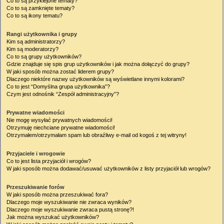
Co to są przyklejone tematy?
Co to są zamknięte tematy?
Co to są ikony tematu?
Rangi użytkownika i grupy
Kim są administratorzy?
Kim są moderatorzy?
Co to są grupy użytkowników?
Gdzie znajduje się spis grup użytkowników i jak można dołączyć do grupy?
W jaki sposób można zostać liderem grupy?
Dlaczego niektóre nazwy użytkowników są wyświetlane innymi kolorami?
Co to jest “Domyślna grupa użytkownika”?
Czym jest odnośnik “Zespół administracyjny”?
Prywatne wiadomości
Nie mogę wysyłać prywatnych wiadomości!
Otrzymuję niechciane prywatne wiadomości!
Otrzymałem/otrzymałam spam lub obraźliwy e-mail od kogoś z tej witryny!
Przyjaciele i wrogowie
Co to jest lista przyjaciół i wrogów?
W jaki sposób można dodawać/usuwać użytkowników z listy przyjaciół lub wrogów?
Przeszukiwanie forów
W jaki sposób można przeszukiwać fora?
Dlaczego moje wyszukiwanie nie zwraca wyników?
Dlaczego moje wyszukiwanie zwraca pustą stronę?!
Jak można wyszukać użytkowników?