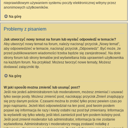
nieprawidłowym używaniem systemu poczty elektronicznej witryny przez
anonimowych użytkowników.
Na górę
Problemy z pisaniem
Jak utworzyć nowy temat na forum lub wysłać odpowiedź w temacie?
Aby utworzyć nowy temat na forum, należy nacisnąć przycisk „Nowy temat”,
aby odpowiedzieć w temacie, nacisnąć przycisk „Odpowiedz”. Być może, że
przed publikowaniem wiadomości trzeba będzie się zarejestrować. Na dole
strony forum lub strony tematów jest wyświetlana lista uprawnień użytkownika
na każdym forum. Na przykład: Możesz tworzyć nowe tematy, Możesz
dodawać załączniki itp.
Na górę
W jaki sposób można zmienić lub usunąć post?
Jeśli nie jesteś administratorem lub moderatorem, możesz zmieniać i usuwać
tylko swoje posty. Możesz zmienić post, naciskając przycisk
Zmień
znajdujący
się przy danym poście. Czasami można to zrobić tylko przez pewien czas po
jego napisaniu. Jeżeli ktoś odpowiedział na ten post, pod twoim postem
pojawi się informacja ile razy i kiedy ostatni raz post był zmieniany. Informacja
ta wyświetli się tylko wtedy, jeśli ktoś zamieścił pod tym postem kolejny post.
Jeśli post zmienił moderator lub administrator, informacja ta nie zostanie
wyświetlona. Administratorzy i moderatorzy mogą zostawić notatkę z