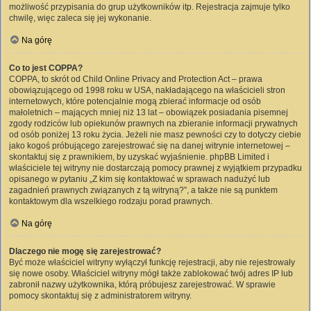
możliwość przypisania do grup użytkowników itp. Rejestracja zajmuje tylko
chwilę, więc zaleca się jej wykonanie.
Na górę
Co to jest COPPA?
COPPA, to skrót od Child Online Privacy and Protection Act – prawa
obowiązującego od 1998 roku w USA, nakładającego na właścicieli stron
internetowych, które potencjalnie mogą zbierać informacje od osób
małoletnich – mających mniej niż 13 lat – obowiązek posiadania pisemnej
zgody rodziców lub opiekunów prawnych na zbieranie informacji prywatnych
od osób poniżej 13 roku życia. Jeżeli nie masz pewności czy to dotyczy ciebie
jako kogoś próbującego zarejestrować się na danej witrynie internetowej –
skontaktuj się z prawnikiem, by uzyskać wyjaśnienie. phpBB Limited i
właściciele tej witryny nie dostarczają pomocy prawnej z wyjątkiem przypadku
opisanego w pytaniu „Z kim się kontaktować w sprawach nadużyć lub
zagadnień prawnych związanych z tą witryną?”, a także nie są punktem
kontaktowym dla wszelkiego rodzaju porad prawnych.
Na górę
Dlaczego nie mogę się zarejestrować?
Być może właściciel witryny wyłączył funkcję rejestracji, aby nie rejestrowały
się nowe osoby. Właściciel witryny mógł także zablokować twój adres IP lub
zabronił nazwy użytkownika, którą próbujesz zarejestrować. W sprawie
pomocy skontaktuj się z administratorem witryny.