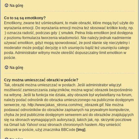
Na górę
Co to są są emotikony?
Emotikony, zwane też uśmieszkami, to małe obrazki, które mogą być użyte do
wyrażania emocji. Do wyrażania emocji można też stosować krótkie kody, np.
:) oznacza radość, podczas gdy :( smutek. Pełna lista emotikon jest dostępna
z poziomu formularza tworzenia wiadomości. Nie należy jednak nadmiernie
używać emotikon, gdyż mogą spowodować, że post stanie się nieczytelny i
moderator może podjąć decyzję o ich usunięciu bądź też usunięciu całego
posta. Administrator witryny może określić dopuszczalny limit emotikon w
poście.
Na górę
Czy można umieszczać obrazki w poście?
Tak, obrazki można umieszczać w postach. Jeśli administrator włączył
możliwość zamieszczania załączników, można wgrać obrazek bezpośrednio
na witrynę. Jeśli ta funkcja nie działa, aby obrazek był wyświetlany na forum,
należy podać odnośnik do obrazka umieszczonego na publicznie dostępnym
serwerze, np. http://www.jakas_strona.com/moj_obrazek.gif. Nie można
podawać odnośników do obrazków zapisanych na prywatnym komputerze,
chyba że jest publicznie dostępnym serwerem ani do obrazków znajdujących
się na stronach wymagających autoryzacji, takich jak, np. skrzynki pocztowe
na Gmail lub Yahoo! oraz stronach chronionych hasłem. Aby umieścić
obrazek w poście, użyj znacznika BBCode
[img]
.