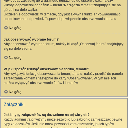
Aby dodać zakładkę do wybranego tematu lub go obserwować, należy
kliknąć odpowiedni odnośnik w menu “Narzędzia tematu” znajdujące się na
górze i na dole wątku.
Udzielenie odpowiedzi w temacie, gdy jest aktywna funkcja “Powiadamiaj o
opublikowaniu odpowiedzi” spowoduje włączenie obserwowania tematu.
Na górę
Jak obserwować wybrane forum?
Aby obserwować wybrane forum, należy kliknąć „Obserwuj forum” znajdujący
się na dole strony.
Na górę
W jaki sposób usunąć obserwowanie forum, tematu?
Aby wyłączyć funkcję obserwowania forum, tematu, należy przejść do panelu
zarządzania kontem i następnie do karty “Obserwowane”. W tym miejscu
można wyłączyć obserwowanie forów i tematów.
Na górę
Załączniki
Jakie typy załączników są dozwolone na tej witrynie?
Każdy administrator witryny może zezwolić lub zabronić zamieszczać pewne
typy załączników. Jeśli nie masz pewności zamieszczanie, jakich typów