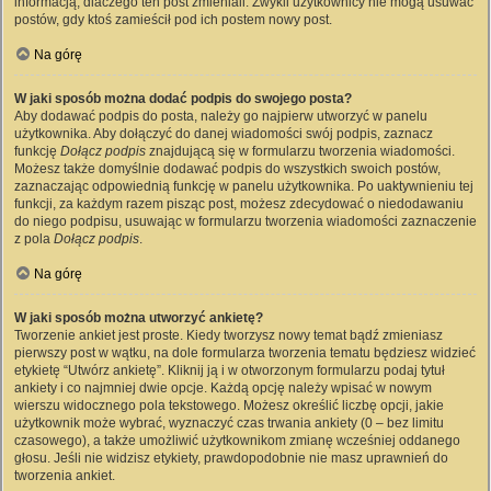
informacją, dlaczego ten post zmieniali. Zwykli użytkownicy nie mogą usuwać
postów, gdy ktoś zamieścił pod ich postem nowy post.
Na górę
W jaki sposób można dodać podpis do swojego posta?
Aby dodawać podpis do posta, należy go najpierw utworzyć w panelu
użytkownika. Aby dołączyć do danej wiadomości swój podpis, zaznacz
funkcję
Dołącz podpis
znajdującą się w formularzu tworzenia wiadomości.
Możesz także domyślnie dodawać podpis do wszystkich swoich postów,
zaznaczając odpowiednią funkcję w panelu użytkownika. Po uaktywnieniu tej
funkcji, za każdym razem pisząc post, możesz zdecydować o niedodawaniu
do niego podpisu, usuwając w formularzu tworzenia wiadomości zaznaczenie
z pola
Dołącz podpis
.
Na górę
W jaki sposób można utworzyć ankietę?
Tworzenie ankiet jest proste. Kiedy tworzysz nowy temat bądź zmieniasz
pierwszy post w wątku, na dole formularza tworzenia tematu będziesz widzieć
etykietę “Utwórz ankietę”. Kliknij ją i w otworzonym formularzu podaj tytuł
ankiety i co najmniej dwie opcje. Każdą opcję należy wpisać w nowym
wierszu widocznego pola tekstowego. Możesz określić liczbę opcji, jakie
użytkownik może wybrać, wyznaczyć czas trwania ankiety (0 – bez limitu
czasowego), a także umożliwić użytkownikom zmianę wcześniej oddanego
głosu. Jeśli nie widzisz etykiety, prawdopodobnie nie masz uprawnień do
tworzenia ankiet.