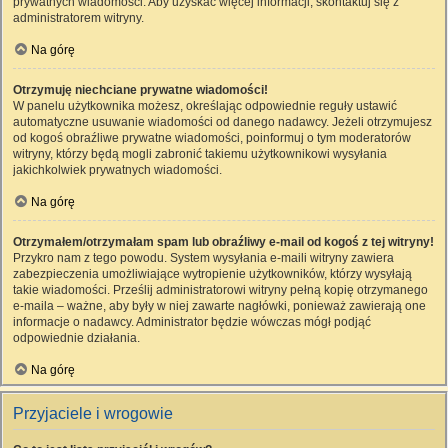
prywatnych wiadomości. Aby uzyskać więcej informacji, skontaktuj się z
administratorem witryny.
Na górę
Otrzymuję niechciane prywatne wiadomości!
W panelu użytkownika możesz, określając odpowiednie reguły ustawić
automatyczne usuwanie wiadomości od danego nadawcy. Jeżeli otrzymujesz
od kogoś obraźliwe prywatne wiadomości, poinformuj o tym moderatorów
witryny, którzy będą mogli zabronić takiemu użytkownikowi wysyłania
jakichkolwiek prywatnych wiadomości.
Na górę
Otrzymałem/otrzymałam spam lub obraźliwy e-mail od kogoś z tej witryny!
Przykro nam z tego powodu. System wysyłania e-maili witryny zawiera
zabezpieczenia umożliwiające wytropienie użytkowników, którzy wysyłają
takie wiadomości. Prześlij administratorowi witryny pełną kopię otrzymanego
e-maila – ważne, aby były w niej zawarte nagłówki, ponieważ zawierają one
informacje o nadawcy. Administrator będzie wówczas mógł podjąć
odpowiednie działania.
Na górę
Przyjaciele i wrogowie