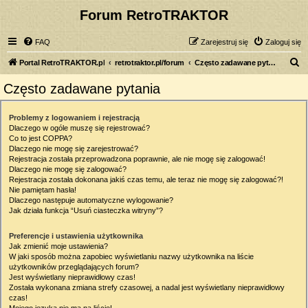
Forum RetroTRAKTOR
FAQ
Zarejestruj się
Zaloguj się
S
Portal RetroTRAKTOR.pl
retrotraktor.pl/forum
Często zadawane pytania
z
Często zadawane pytania
u
k
Problemy z logowaniem i rejestracją
Dlaczego w ogóle muszę się rejestrować?
a
Co to jest COPPA?
j
Dlaczego nie mogę się zarejestrować?
Rejestracja została przeprowadzona poprawnie, ale nie mogę się zalogować!
Dlaczego nie mogę się zalogować?
Rejestracja została dokonana jakiś czas temu, ale teraz nie mogę się zalogować?!
Nie pamiętam hasła!
Dlaczego następuje automatyczne wylogowanie?
Jak działa funkcja “Usuń ciasteczka witryny”?
Preferencje i ustawienia użytkownika
Jak zmienić moje ustawienia?
W jaki sposób można zapobiec wyświetlaniu nazwy użytkownika na liście
użytkowników przeglądających forum?
Jest wyświetlany nieprawidłowy czas!
Została wykonana zmiana strefy czasowej, a nadal jest wyświetlany nieprawidłowy
czas!