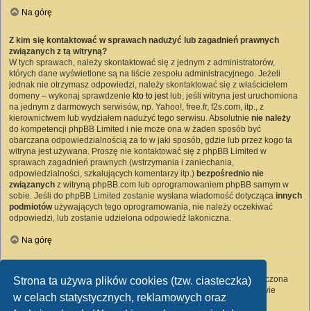
Na górę
Z kim się kontaktować w sprawach nadużyć lub zagadnień prawnych
związanych z tą witryną?
W tych sprawach, należy skontaktować się z jednym z administratorów,
których dane wyświetlone są na liście zespołu administracyjnego. Jeżeli
jednak nie otrzymasz odpowiedzi, należy skontaktować się z właścicielem
domeny – wykonaj sprawdzenie
kto to jest
lub, jeśli witryna jest uruchomiona
na jednym z darmowych serwisów, np. Yahoo!, free.fr, f2s.com, itp., z
kierownictwem lub wydziałem nadużyć tego serwisu. Absolutnie
nie należy
do kompetencji phpBB Limited i nie może ona w żaden sposób być
obarczana odpowiedzialnością za to w jaki sposób, gdzie lub przez kogo ta
witryna jest używana. Proszę nie kontaktować się z phpBB Limited w
sprawach zagadnień prawnych (wstrzymania i zaniechania,
odpowiedzialności, szkalujących komentarzy itp.)
bezpośrednio nie
związanych
z witryną phpBB.com lub oprogramowaniem phpBB samym w
sobie. Jeśli do phpBB Limited zostanie wysłana wiadomość dotycząca
innych
podmiotów
używających tego oprogramowania, nie należy oczekiwać
odpowiedzi, lub zostanie udzielona odpowiedź lakoniczna.
Na górę
Jak nawiązać kontakt z administratorem witryny?
Wszyscy użytkownicy witryny mogą używać – jeśli funkcja ta jest włączona
Strona ta używa plików cookies (tzw. ciasteczka)
przez administratora witryny – formularza „Kontakt z nami”. Członkowie
w celach statystycznych, reklamowych oraz
witryny mogą także używać odnośnika „Zespół administracyjny”.