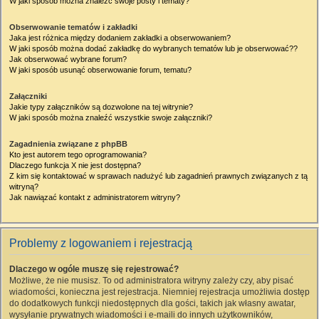
W jaki sposób można znaleźć swoje posty i tematy?
Obserwowanie tematów i zakładki
Jaka jest różnica między dodaniem zakładki a obserwowaniem?
W jaki sposób można dodać zakładkę do wybranych tematów lub je obserwować??
Jak obserwować wybrane forum?
W jaki sposób usunąć obserwowanie forum, tematu?
Załączniki
Jakie typy załączników są dozwolone na tej witrynie?
W jaki sposób można znaleźć wszystkie swoje załączniki?
Zagadnienia związane z phpBB
Kto jest autorem tego oprogramowania?
Dlaczego funkcja X nie jest dostępna?
Z kim się kontaktować w sprawach nadużyć lub zagadnień prawnych związanych z tą
witryną?
Jak nawiązać kontakt z administratorem witryny?
Problemy z logowaniem i rejestracją
Dlaczego w ogóle muszę się rejestrować?
Możliwe, że nie musisz. To od administratora witryny zależy czy, aby pisać
wiadomości, konieczna jest rejestracja. Niemniej rejestracja umożliwia dostęp
do dodatkowych funkcji niedostępnych dla gości, takich jak własny awatar,
wysyłanie prywatnych wiadomości i e-maili do innych użytkowników,