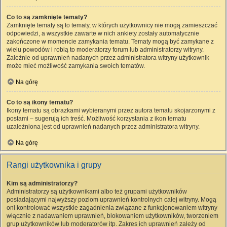
Co to są zamknięte tematy?
Zamknięte tematy są to tematy, w których użytkownicy nie mogą zamieszczać
odpowiedzi, a wszystkie zawarte w nich ankiety zostały automatycznie
zakończone w momencie zamykania tematu. Tematy mogą być zamykane z
wielu powodów i robią to moderatorzy forum lub administratorzy witryny.
Zależnie od uprawnień nadanych przez administratora witryny użytkownik
może mieć możliwość zamykania swoich tematów.
Na górę
Co to są ikony tematu?
Ikony tematu są obrazkami wybieranymi przez autora tematu skojarzonymi z
postami – sugerują ich treść. Możliwość korzystania z ikon tematu
uzależniona jest od uprawnień nadanych przez administratora witryny.
Na górę
Rangi użytkownika i grupy
Kim są administratorzy?
Administratorzy są użytkownikami albo też grupami użytkowników
posiadającymi najwyższy poziom uprawnień kontrolnych całej witryny. Mogą
oni kontrolować wszystkie zagadnienia związane z funkcjonowaniem witryny
włącznie z nadawaniem uprawnień, blokowaniem użytkowników, tworzeniem
grup użytkowników lub moderatorów itp. Zakres ich uprawnień zależy od