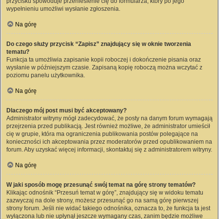
przycisku spowoduje przeniesienie cię do formularza, który po jego
wypełnieniu umożliwi wysłanie zgłoszenia.
Na górę
Do czego służy przycisk “Zapisz” znajdujący się w oknie tworzenia
tematu?
Funkcja ta umożliwia zapisanie kopii roboczej i dokończenie pisania oraz
wysłanie w późniejszym czasie. Zapisaną kopię roboczą można wczytać z
poziomu panelu użytkownika.
Na górę
Dlaczego mój post musi być akceptowany?
Administrator witryny mógł zadecydować, że posty na danym forum wymagają
przejrzenia przed publikacją. Jest również możliwe, że administrator umieścił
cię w grupie, która ma ograniczenia publikowania postów polegające na
konieczności ich akceptowania przez moderatorów przed opublikowaniem na
forum. Aby uzyskać więcej informacji, skontaktuj się z administratorem witryny.
Na górę
W jaki sposób mogę przesunąć swój temat na górę strony tematów?
Klikając odnośnik “Przesuń temat w górę”, znajdujący się w widoku tematu
zazwyczaj na dole strony, możesz przesunąć go na samą górę pierwszej
strony forum. Jeśli nie widać takiego odnośnika, oznacza to, że funkcja ta jest
wyłączona lub nie upłynął jeszcze wymagany czas, zanim będzie możliwe