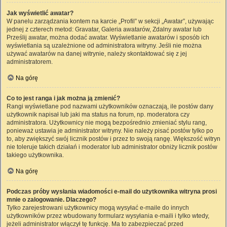
Jak wyświetlić awatar?
W panelu zarządzania kontem na karcie „Profil” w sekcji „Awatar”, używając
jednej z czterech metod: Gravatar, Galeria awatarów, Zdalny awatar lub
Prześlij awatar, można dodać awatar. Wyświetlanie awatarów i sposób ich
wyświetlania są uzależnione od administratora witryny. Jeśli nie można
używać awatarów na danej witrynie, należy skontaktować się z jej
administratorem.
Na górę
Co to jest ranga i jak można ją zmienić?
Rangi wyświetlane pod nazwami użytkowników oznaczają, ile postów dany
użytkownik napisał lub jaki ma status na forum, np. moderatora czy
administratora. Użytkownicy nie mogą bezpośrednio zmieniać stylu rang,
ponieważ ustawia je administrator witryny. Nie należy pisać postów tylko po
to, aby zwiększyć swój licznik postów i przez to swoją rangę. Większość witryn
nie toleruje takich działań i moderator lub administrator obniży licznik postów
takiego użytkownika.
Na górę
Podczas próby wysłania wiadomości e-mail do użytkownika witryna prosi
mnie o zalogowanie. Dlaczego?
Tylko zarejestrowani użytkownicy mogą wysyłać e-maile do innych
użytkowników przez wbudowany formularz wysyłania e-maili i tylko wtedy,
jeżeli administrator włączył tę funkcję. Ma to zabezpieczać przed