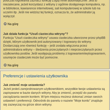
podczas logowania zaznacz funkcję
Loguj mnie automatycznie
. Jest to
niezalecane, jeżeli korzystasz z witryny z ogólnie dostępnego komputera, np.
w bibliotece, kawiarence internetowej, sali komputerowej w szkole lub na
uczelni itp. Jeśli nie widzisz tej funkcji, oznacza to, że administrator ją
wyłączył.
Na górę
Jak działa funkcja “Usuń ciasteczka witryny”?
Funkcja “Usuń ciasteczka witryny” usuwa ciasteczka utworzone przez phpBB
dzięki, którym użytkownik jest autoryzowany i logowany do witryny.
Dostarczają one również funkcję – jeśli została włączona przez
administratora witryny – śledzenia przeczytanych i nieprzeczytanych przez
użytkownika postów. Jeśli występują problemy z logowaniem/wylogowaniem,
usunięcie ciasteczek może być pomocne.
Na górę
Preferencje i ustawienia użytkownika
Jak zmienić moje ustawienia?
Jeżeli jesteś zarejestrowanym użytkownikiem, wszystkie twoje ustawienia są
zapisywane w bazie danych witryny. Aby je zmienić, przejdź do panelu
zarządzania swoim kontem. W tym miejscu możesz dokonać zmian swoich
ustawień i preferencji. Odnośnik do panelu o nazwie “Moje konto” znajduje
się zazwyczaj na górze stron witryny.