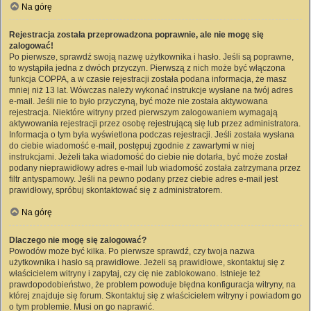
Na górę
Rejestracja została przeprowadzona poprawnie, ale nie mogę się
zalogować!
Po pierwsze, sprawdź swoją nazwę użytkownika i hasło. Jeśli są poprawne,
to wystąpiła jedna z dwóch przyczyn. Pierwszą z nich może być włączona
funkcja COPPA, a w czasie rejestracji została podana informacja, że masz
mniej niż 13 lat. Wówczas należy wykonać instrukcje wysłane na twój adres
e-mail. Jeśli nie to było przyczyną, być może nie została aktywowana
rejestracja. Niektóre witryny przed pierwszym zalogowaniem wymagają
aktywowania rejestracji przez osobę rejestrującą się lub przez administratora.
Informacja o tym była wyświetlona podczas rejestracji. Jeśli została wysłana
do ciebie wiadomość e-mail, postępuj zgodnie z zawartymi w niej
instrukcjami. Jeżeli taka wiadomość do ciebie nie dotarła, być może został
podany nieprawidłowy adres e-mail lub wiadomość została zatrzymana przez
filtr antyspamowy. Jeśli na pewno podany przez ciebie adres e-mail jest
prawidłowy, spróbuj skontaktować się z administratorem.
Na górę
Dlaczego nie mogę się zalogować?
Powodów może być kilka. Po pierwsze sprawdź, czy twoja nazwa
użytkownika i hasło są prawidłowe. Jeżeli są prawidłowe, skontaktuj się z
właścicielem witryny i zapytaj, czy cię nie zablokowano. Istnieje też
prawdopodobieństwo, że problem powoduje błędna konfiguracja witryny, na
której znajduje się forum. Skontaktuj się z właścicielem witryny i powiadom go
o tym problemie. Musi on go naprawić.