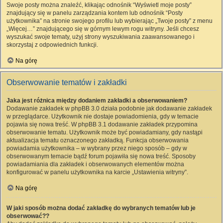
Swoje posty można znaleźć, klikając odnośnik “Wyświetl moje posty”
znajdujący się w panelu zarządzania kontem lub odnośnik “Posty
użytkownika” na stronie swojego profilu lub wybierając „Twoje posty” z menu
„Więcej…” znajdującego się w górnym lewym rogu witryny. Jeśli chcesz
wyszukać swoje tematy, użyj strony wyszukiwania zaawansowanego i
skorzystaj z odpowiednich funkcji.
Na górę
Obserwowanie tematów i zakładki
Jaka jest różnica między dodaniem zakładki a obserwowaniem?
Dodawanie zakładek w phpBB 3.0 działa podobnie jak dodawanie zakładek
w przeglądarce. Użytkownik nie dostaje powiadomienia, gdy w temacie
pojawia się nowa treść. W phpBB 3.1 dodawanie zakładek przypomina
obserwowanie tematu. Użytkownik może być powiadamiany, gdy nastąpi
aktualizacja tematu oznaczonego zakładką. Funkcja obserwowania
powiadamia użytkownika – w wybrany przez niego sposób – gdy w
obserwowanym temacie bądź forum pojawiła się nowa treść. Sposoby
powiadamiania dla zakładek i obserwowanych elementów można
konfigurować w panelu użytkownika na karcie „Ustawienia witryny”.
Na górę
W jaki sposób można dodać zakładkę do wybranych tematów lub je
obserwować??