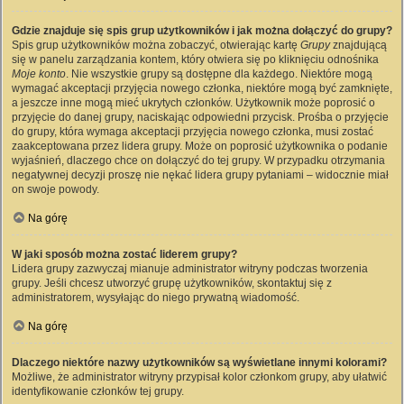
Gdzie znajduje się spis grup użytkowników i jak można dołączyć do grupy?
Spis grup użytkowników można zobaczyć, otwierając kartę
Grupy
znajdującą
się w panelu zarządzania kontem, który otwiera się po kliknięciu odnośnika
Moje konto
. Nie wszystkie grupy są dostępne dla każdego. Niektóre mogą
wymagać akceptacji przyjęcia nowego członka, niektóre mogą być zamknięte,
a jeszcze inne mogą mieć ukrytych członków. Użytkownik może poprosić o
przyjęcie do danej grupy, naciskając odpowiedni przycisk. Prośba o przyjęcie
do grupy, która wymaga akceptacji przyjęcia nowego członka, musi zostać
zaakceptowana przez lidera grupy. Może on poprosić użytkownika o podanie
wyjaśnień, dlaczego chce on dołączyć do tej grupy. W przypadku otrzymania
negatywnej decyzji proszę nie nękać lidera grupy pytaniami – widocznie miał
on swoje powody.
Na górę
W jaki sposób można zostać liderem grupy?
Lidera grupy zazwyczaj mianuje administrator witryny podczas tworzenia
grupy. Jeśli chcesz utworzyć grupę użytkowników, skontaktuj się z
administratorem, wysyłając do niego prywatną wiadomość.
Na górę
Dlaczego niektóre nazwy użytkowników są wyświetlane innymi kolorami?
Możliwe, że administrator witryny przypisał kolor członkom grupy, aby ułatwić
identyfikowanie członków tej grupy.