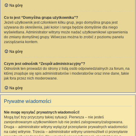
Na górę
Co to jest “Domyślna grupa użytkownika”?
Jeżeli użytkownik jest członkiem kilku grup, jego domyślna grupa jest
używana do określenia, jaki kolor i ranga będzie domyślnie dla niego
wyświetlana. Administrator witryny może nadać użytkownikowi uprawnienia
do zmiany domyślnej grupy. Wówczas można to zrobić z poziomu panelu
zarządzania kontem.
Na górę
Czym jest odnośnik “Zespół administracyjny”?
Odnośnik ten prowadzi do strony z listą osób odpowiedzialnych za forum, na
której znajduje się spis administratorów i moderatorów oraz inne dane, takie
jak fora przez nich moderowane.
Na górę
Prywatne wiadomości
Nie mogę wysyłać prywatnych wiadomości!
Mogą być trzy przyczyny takiej sytuacji. Pierwsza – nie jesteś
zarejestrowanym użytkownikiem lub nie jesteś zalogowany/zalogowana.
Druga – administrator witryny wyłączył przesyłanie prywatnych wiadomości
na całej witrynie. Trzecia – administrator witryny uniemożliwił ci przesyłanie