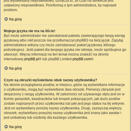
jest wyświetlany nieprawidłowo, oznacza to, że czas na serwerze jest
ustawiony nieprawidłowo. Poinformuj o tym administratora, by naprawił
problem.
Na górę
Mojego języka nie ma na liście!
Być może administrator nie zainstalował pakietu zawierającego twoją wersję
językową albo nikt jeszcze nie przetłumaczył phpBB3 na twój język. Zapytaj
administratora witryny czy może zainstalować pakiet językowy, którego
potrzebujesz. Jeśli pakiet dla twojego języka nie istnieje, może spróbujesz go
utworzyć. Więcej informacji na ten temat można znaleźć na stronie
internetowej
phpBB.pl
® lub phpBB Limited
phpBB.com
®
Na górę
Czym są obrazki wyświetlane obok nazwy użytkownika?
Na stronie przeglądania postów, w miejscu, gdzie są wyświetlane informacje
o użytkowniku, mogą być wyświetlane dwa obrazki. Pierwszy obrazek jest
skojarzony z rangą użytkownika. W zależności od używanego stylu jest on w
formie gwiazdek, kwadracików lub kropek pokazujących, jak dużo postów
zostało napisanych przez użytkownika lub jaki jest jego status na tej witrynie.
Jest on wyświetlany poniżej nazwy użytkownika. Drugi, zazwyczaj większy
obrazek, wyświetlany powyżej nazwy użytkownika jest znany jako awatar i
jest unikatowy lub osobisty dla każdego użytkownika.
Na górę