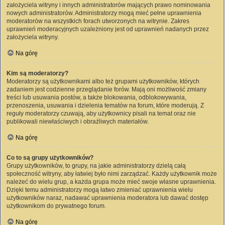
założyciela witryny i innych administratorów mających prawo nominowania
nowych administratorów. Administratorzy mogą mieć pełne uprawnienia
moderatorów na wszystkich forach utworzonych na witrynie. Zakres
uprawnień moderacyjnych uzależniony jest od uprawnień nadanych przez
założyciela witryny.
Na górę
Kim są moderatorzy?
Moderatorzy są użytkownikami albo też grupami użytkowników, których
zadaniem jest codzienne przeglądanie forów. Mają oni możliwość zmiany
treści lub usuwania postów, a także blokowania, odblokowywania,
przenoszenia, usuwania i dzielenia tematów na forum, które moderują. Z
reguły moderatorzy czuwają, aby użytkownicy pisali na temat oraz nie
publikowali niewłaściwych i obraźliwych materiałów.
Na górę
Co to są grupy użytkowników?
Grupy użytkowników, to grupy, na jakie administratorzy dzielą całą
społeczność witryny, aby łatwiej było nimi zarządzać. Każdy użytkownik może
należeć do wielu grup, a każda grupa może mieć swoje własne uprawnienia.
Dzięki temu administratorzy mogą łatwo zmieniać uprawnienia wielu
użytkowników naraz, nadawać uprawnienia moderatora lub dawać dostęp
użytkownikom do prywatnego forum.
Na górę