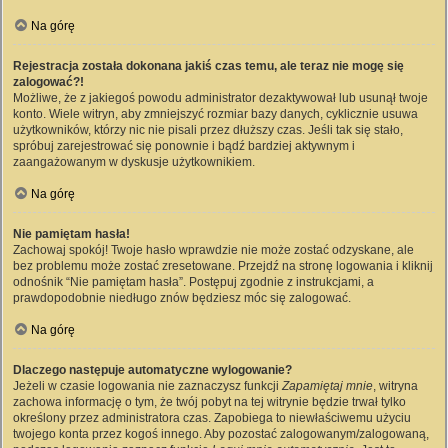
Na górę
Rejestracja została dokonana jakiś czas temu, ale teraz nie mogę się
zalogować?!
Możliwe, że z jakiegoś powodu administrator dezaktywował lub usunął twoje
konto. Wiele witryn, aby zmniejszyć rozmiar bazy danych, cyklicznie usuwa
użytkowników, którzy nic nie pisali przez dłuższy czas. Jeśli tak się stało,
spróbuj zarejestrować się ponownie i bądź bardziej aktywnym i
zaangażowanym w dyskusje użytkownikiem.
Na górę
Nie pamiętam hasła!
Zachowaj spokój! Twoje hasło wprawdzie nie może zostać odzyskane, ale
bez problemu może zostać zresetowane. Przejdź na stronę logowania i kliknij
odnośnik “Nie pamiętam hasła”. Postępuj zgodnie z instrukcjami, a
prawdopodobnie niedługo znów będziesz móc się zalogować.
Na górę
Dlaczego następuje automatyczne wylogowanie?
Jeżeli w czasie logowania nie zaznaczysz funkcji
Zapamiętaj mnie
, witryna
zachowa informację o tym, że twój pobyt na tej witrynie będzie trwał tylko
określony przez administratora czas. Zapobiega to niewłaściwemu użyciu
twojego konta przez kogoś innego. Aby pozostać zalogowanym/zalogowaną,