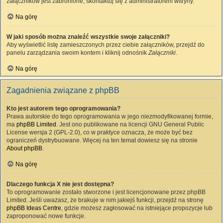
załączników jest zabronione, skontaktuj się z administratorem witryny.
Na górę
W jaki sposób można znaleźć wszystkie swoje załączniki?
Aby wyświetlić listę zamieszczonych przez ciebie załączników, przejdź do
panelu zarządzania swoim kontem i kliknij odnośnik
Załączniki
.
Na górę
Zagadnienia związane z phpBB
Kto jest autorem tego oprogramowania?
Prawa autorskie do tego oprogramowania w jego niezmodyfikowanej formie,
ma
phpBB Limited
. Jest ono publikowane na licencji GNU General Public
License wersja 2 (GPL-2.0), co w praktyce oznacza, że może być bez
ograniczeń dystrybuowane. Więcej na ten temat dowiesz się na stronie
About phpBB
.
Na górę
Dlaczego funkcja X nie jest dostępna?
To oprogramowanie zostało stworzone i jest licencjonowane przez phpBB
Limited. Jeśli uważasz, że brakuje w nim jakiejś funkcji, przejdź na stronę
phpBB Ideas Centre
, gdzie możesz zagłosować na istniejące propozycje lub
zaproponować nowe funkcje.