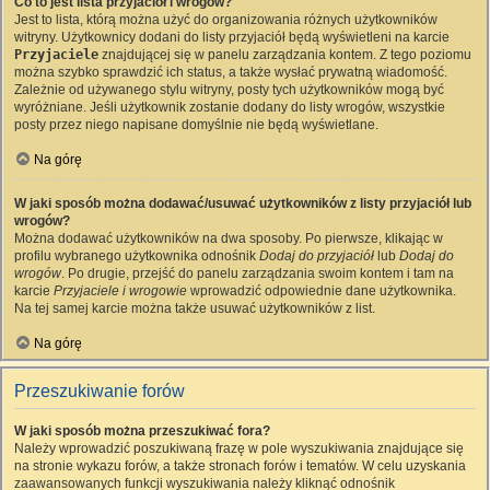
Co to jest lista przyjaciół i wrogów?
Jest to lista, którą można użyć do organizowania różnych użytkowników
witryny. Użytkownicy dodani do listy przyjaciół będą wyświetleni na karcie
Przyjaciele
znajdującej się w panelu zarządzania kontem. Z tego poziomu
można szybko sprawdzić ich status, a także wysłać prywatną wiadomość.
Zależnie od używanego stylu witryny, posty tych użytkowników mogą być
wyróżniane. Jeśli użytkownik zostanie dodany do listy wrogów, wszystkie
posty przez niego napisane domyślnie nie będą wyświetlane.
Na górę
W jaki sposób można dodawać/usuwać użytkowników z listy przyjaciół lub
wrogów?
Można dodawać użytkowników na dwa sposoby. Po pierwsze, klikając w
profilu wybranego użytkownika odnośnik
Dodaj do przyjaciół
lub
Dodaj do
wrogów
. Po drugie, przejść do panelu zarządzania swoim kontem i tam na
karcie
Przyjaciele i wrogowie
wprowadzić odpowiednie dane użytkownika.
Na tej samej karcie można także usuwać użytkowników z list.
Na górę
Przeszukiwanie forów
W jaki sposób można przeszukiwać fora?
Należy wprowadzić poszukiwaną frazę w pole wyszukiwania znajdujące się
na stronie wykazu forów, a także stronach forów i tematów. W celu uzyskania
zaawansowanych funkcji wyszukiwania należy kliknąć odnośnik